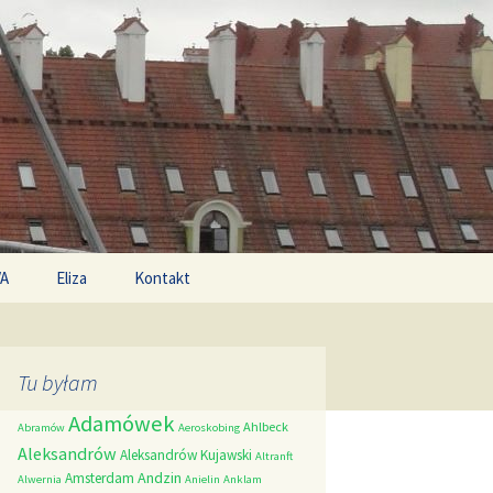
Search
/A
Eliza
Kontakt
for:
Tu byłam
Adamówek
Ahlbeck
Abramów
Aeroskobing
Aleksandrów
Aleksandrów Kujawski
Altranft
Andzin
Amsterdam
Alwernia
Anielin
Anklam