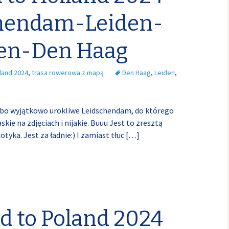
chendam-Leiden-
en-Den Haag
land 2024
,
trasa rowerowa z mapą
Den Haag
,
Leiden
,
 bo wyjątkowo urokliwe Leidschendam, do którego
ie na zdjęciach i nijakie. Buuu Jest to zresztą
tyka. Jest za ładnie:) I zamiast tłuc
[…]
d to Poland 2024