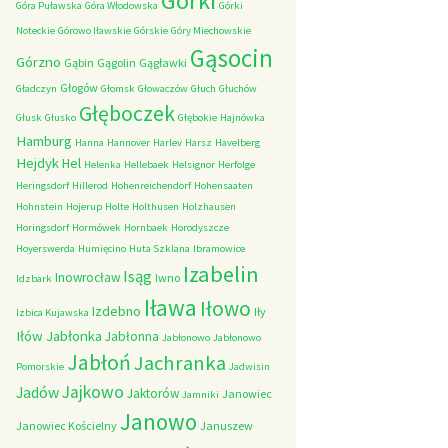
Górki
Góra Puławska
Góra Włodowska
Górki
Noteckie
Górowo Iławskie
Górskie
Góry Miechowskie
Gąsocin
Górzno
Gąbin
Gągolin
Gągławki
Głogów
Gładczyn
Głomsk
Głowaczów
Głuch
Głuchów
Głęboczek
Głusk
Głusko
Głębokie
Hajnówka
Hamburg
Hanna
Hannover
Harlev
Harsz
Havelberg
Hejdyk
Hel
Helenka
Hellebaek
Helsignor
Herfolge
Heringsdorf
Hillerod
Hohenreichendorf
Hohensaaten
Hohnstein
Hojerup
Holte
Holthusen
Holzhausen
Horingsdorf
Hormówek
Hornbaek
Horodyszcze
Hoyerswerda
Humięcino
Huta Szklana
Ibramowice
Izabelin
Isąg
Inowrocław
Iwno
Idzbark
Iława
Iłowo
Izdebno
Iły
Izbica Kujawska
Iłów
Jabłonka
Jabłonna
Jabłonowo
Jabłonowo
Jabłoń
Jachranka
Pomorskie
Jadwisin
Jajkowo
Jadów
Jaktorów
Janowiec
Jamniki
Janowo
Janowiec Kościelny
Januszew