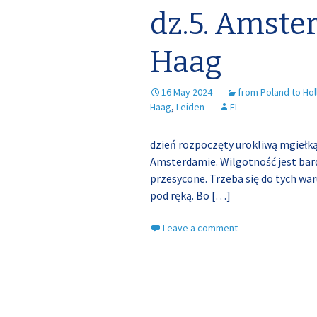
dz.5. Amst
Haag
16 May 2024
from Poland to Hol
Haag
,
Leiden
EL
dzień rozpoczęty urokliwą mgiełką
Amsterdamie. Wilgotność jest bar
przesycone. Trzeba się do tych wa
pod ręką. Bo
[…]
Leave a comment