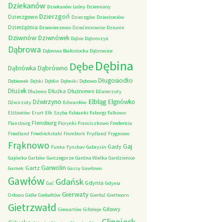
Dziekanów
Dziekanów Leśny
Dziemiany
Dzierzgoń
Dzierzgowo
Dzierzgów
Dzierżoniów
Dzierżążnia
Dziewierzewo
Dziećmirowice
Dziunin
Dziwnów
Dziwnówek
Dąbie
Dąbroszyn
Dąbrowa
Dąbrowa Białostocka
Dąbrowice
Dębina
Dębe
Dąbrówno
Dąbrówka
Długosiodło
Dębionek
Dębki
Dęblin
Dębniki
Dębowo
Dłużek
Dłużka
Dłużniewo
Dłużewo
Dźwierzuty
Elbląg
Dźwirzyno
Elgnówko
Dźwirzuty
Edwardów
Elżbietów
Erurt
Ełk Szyba
Fabianki
Faborgi
Falkowo
Flensburg
Flansburg
Florynki
Franciszkowo
Fredericia
Friedland
Friedrichstahl
Frombork
Frydland
Frygnowo
Frąknowo
Gaj
Gady
Funka
Fynshav
Gabrysin
Gajówka
Garbów
Garczegorze
Gardna Wielka
Gardzienice
Garwolin
Gartz
Garnek
Gassy
Gawłowo
Gawłów
Gdańsk
Gdynia
Gać
Gdynia
Gierwaty
Orłowo
Gidle
Giebałtów
Gierłoż
Giethoorn
Gietrzwałd
Giławy
Giewartów
Gilleleje
Glinojeck