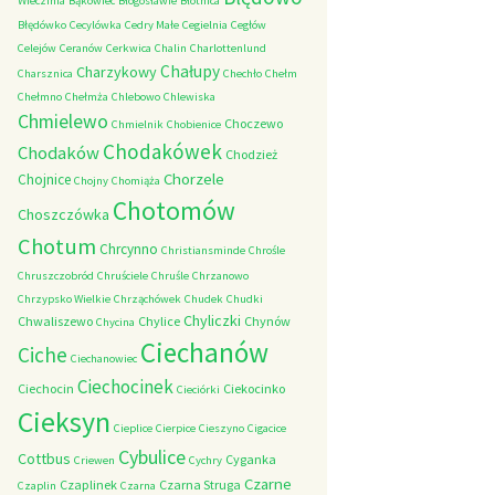
Wieczfnia
Bąkowiec
Błogosławie
Błotnica
Błędówko
Cecylówka
Cedry Małe
Cegielnia
Cegłów
Celejów
Ceranów
Cerkwica
Chalin
Charlottenlund
Chałupy
Charzykowy
Charsznica
Chechło
Chełm
Chełmno
Chełmża
Chlebowo
Chlewiska
Chmielewo
Choczewo
Chmielnik
Chobienice
Chodakówek
Chodaków
Chodzież
Chorzele
Chojnice
Chojny
Chomiąża
Chotomów
Choszczówka
Chotum
Chrcynno
Christiansminde
Chrośle
Chruszczobród
Chruściele
Chruśle
Chrzanowo
Chrzypsko Wielkie
Chrząchówek
Chudek
Chudki
Chyliczki
Chwaliszewo
Chylice
Chynów
Chycina
Ciechanów
Ciche
Ciechanowiec
Ciechocinek
Ciechocin
Ciekocinko
Cieciórki
Cieksyn
Cieplice
Cierpice
Cieszyno
Cigacice
Cybulice
Cottbus
Cyganka
Criewen
Cychry
Czarne
Czaplinek
Czarna Struga
Czaplin
Czarna