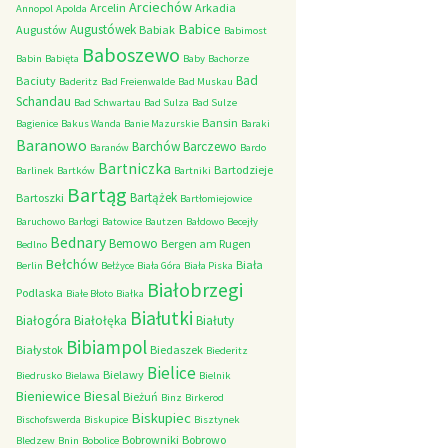
Arciechów
Arcelin
Arkadia
Annopol
Apolda
Babice
Augustówek
Augustów
Babiak
Babimost
Baboszewo
Babin
Babięta
Baby
Bachorze
Bad
Baciuty
Baderitz
Bad Freienwalde
Bad Muskau
Schandau
Bad Schwartau
Bad Sulza
Bad Sulze
Bansin
Bagienice
Bakus Wanda
Banie Mazurskie
Baraki
Baranowo
Barchów
Barczewo
Baranów
Bardo
Bartniczka
Bartodzieje
Barlinek
Bartków
Bartniki
Bartąg
Bartążek
Bartoszki
Bartłomiejowice
Baruchowo
Barłogi
Batowice
Bautzen
Bałdowo
Becejły
Bednary
Bemowo
Bergen am Rugen
Bedlno
Bełchów
Biała
Berlin
Bełżyce
Biała Góra
Biała Piska
Białobrzegi
Podlaska
Białe Błoto
Białka
Białutki
Białogóra
Białołęka
Białuty
Bibiampol
Białystok
Biedaszek
Biederitz
Bielice
Bielawy
Biedrusko
Bielawa
Bielnik
Bieniewice
Biesal
Bieżuń
Binz
Birkerod
Biskupiec
Bischofswerda
Biskupice
Bisztynek
Bobrowniki
Bobrowo
Bledzew
Bnin
Bobolice