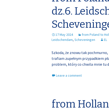
dz.6. Leids
Schevening
17 May 2024
from Poland to Hol
Leidschendam
,
Scheveningen
EL
Szkoda, że znowu tak pochmurno,
trafiam zupełnym przypadkiem płask
problem, który co chwila mnie tu do
Leave a comment
from Hollan