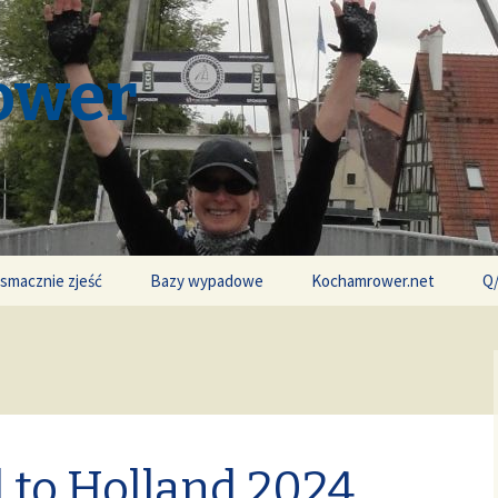
ower
 smacznie zjeść
Bazy wypadowe
Kochamrower.net
Q
 to Holland 2024