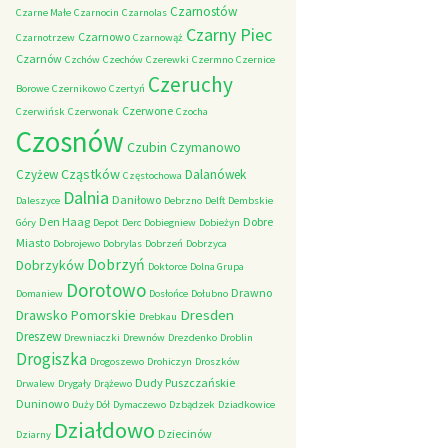
Czarnostów
Czarne Małe
Czarnocin
Czarnolas
Czarny Piec
Czarnowo
Czarnotrzew
Czarnowąż
Czarnów
Czchów
Czechów
Czerewki
Czermno
Czernice
Czeruchy
Borowe
Czernikowo
Czertyń
Czerwone
Czerwińsk
Czerwonak
Czocha
Czosnów
Czubin
Czymanowo
Cząstków
Czyżew
Dalanówek
Częstochowa
Dalnia
Daniłowo
Daleszyce
Debrzno
Delft
Dembskie
Den Haag
Dobre
Góry
Depot
Derc
Dobiegniew
Dobieżyn
Miasto
Dobrojewo
Dobrylas
Dobrzeń
Dobrzyca
Dobrzyń
Dobrzyków
Doktorce
Dolna Grupa
Dorotowo
Drawno
Domaniew
Dosłońce
Dołubno
Dresden
Drawsko Pomorskie
Drebkau
Dreszew
Drewniaczki
Drewnów
Drezdenko
Droblin
Drogiszka
Drogoszewo
Drohiczyn
Droszków
Dudy Puszczańskie
Drwalew
Drygały
Drążewo
Duninowo
Duży Dół
Dymaczewo
Dzbądzek
Dziadkowice
Działdowo
Dziecinów
Dziarny