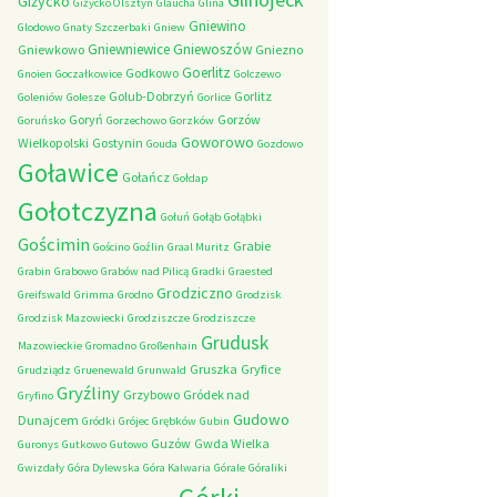
Giżycko
Giżycko Olsztyn
Glaucha
Glina
Gniewino
Glodowo
Gnaty Szczerbaki
Gniew
Gniewniewice
Gniewoszów
Gniewkowo
Gniezno
Goerlitz
Godkowo
Gnoien
Goczałkowice
Golczewo
Golub-Dobrzyń
Gorlitz
Goleniów
Golesze
Gorlice
Goryń
Gorzów
Goruńsko
Gorzechowo
Gorzków
Goworowo
Wielkopolski
Gostynin
Gouda
Gozdowo
Goławice
Gołańcz
Gołdap
Gołotczyzna
Gołuń
Gołąb
Gołąbki
Gościmin
Grabie
Gościno
Goźlin
Graal Muritz
Grabin
Grabowo
Grabów nad Pilicą
Gradki
Graested
Grodziczno
Greifswald
Grimma
Grodno
Grodzisk
Grodzisk Mazowiecki
Grodziszcze
Grodziszcze
Grudusk
Mazowieckie
Gromadno
Großenhain
Gruszka
Gryfice
Grudziądz
Gruenewald
Grunwald
Gryźliny
Grzybowo
Gródek nad
Gryfino
Gudowo
Dunajcem
Gródki
Grójec
Grębków
Gubin
Guzów
Gwda Wielka
Guronys
Gutkowo
Gutowo
Gwizdały
Góra Dylewska
Góra Kalwaria
Górale
Góraliki