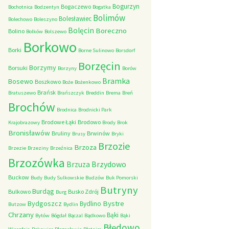
Bogurzyn
Bogaczewo
Bochotnica
Bodzentyn
Bogatka
Bolimów
Bolesławiec
Bolechowo
Boleszyno
Bolęcin
Boreczno
Bolino
Bolków
Bolszewo
Borkowo
Borki
Borne Sulinowo
Borsdorf
Borzęcin
Borzymy
Borsuki
Borzyny
Borów
Bramka
Bosewo
Boszkowo
Boże
Bożenkowo
Brańsk
Bratuszewo
Brańszczyk
Breddin
Brema
Breń
Brochów
Brodnica
Brodnicki Park
Brodowe Łąki
Brodowo
Krajobrazowy
Brody
Brok
Bronisławów
Bruliny
Brwinów
Brusy
Bryki
Brzozie
Brzoza
Brzezie
Brzeziny
Brzeźnica
Brzozówka
Brzydowo
Brzuza
Buckow
Budy
Budy Sulkowskie
Budzów
Buk Pomorski
Butryny
Burdąg
Bulkowo
Busko Zdrój
Burg
Bystre
Bydgoszcz
Bydlino
Butzow
Bydlin
Chrzany
Bąki
Bytów
Bógdał
Bączal
Bądkowo
Bąki
Błędowo