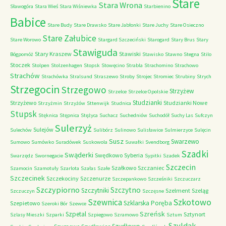
Stare
Stara Wrona
Sławogóra
Stara Wieś
Stara Wiśniewka
Starbienino
Babice
Stare Budy
Stare Drawsko
Stare Jabłonki
Stare Juchy
Stare Osieczno
Stare Załubice
Stare Worowo
Stargard Szczeciński
Starogard
Stary Brus
Stary
Stawiguda
Stary Kraszew
Stawiski
Bógpomóż
Stawisko
Stawno
Stegna
Stilo
Stoczek
Stolpen
Stolzenhagen
Stopsk
Stowęcino
Strabla
Strachomino
Strachowo
Strachów
Strachówka
Stralsund
Straszewo
Stroby
Strojec
Stromiec
Strubiny
Strych
Strzegocin
Strzegowo
Strzyżew
Strzelce
Strzelce Opolskie
Studzianki
Strzyżewo
Studzianki Nowe
Strzyżmin
Strzyżów
Sttenwijk
Studnica
Stupsk
Stęknica
Stępnica
Stężyca
Suchacz
Suchedniów
Suchodół
Suchy Las
Sufczyn
Sulerzyż
Sulejów
Sulechów
Sulibórz
Sulinowo
Sulisławice
Sulmierzyce
Sulęcin
Susz
Swarzewo
Sumowo
Sumówko
Suradówek
Suskowola
Suwałki
Svendborg
Szadki
Swąderki
Swędkowo
Syberia
Swarzędz
Swornegacie
Sypitki
Szadek
Szczecin
Szałkowo
Szczaniec
Szamocin
Szamotuły
Szarlota
Szałas
Szałe
Szczecinek
Szczekociny
Szczenurze
Szczepankowo
Szcześniki
Szczuczarz
Szczypiorno
Szczytno
Szczytniki
Szelment
Szeląg
Szczuczyn
Szczęsne
Szkotowo
Szewnica
Szklarska Poręba
Szepietowo
Szeroki Bór
Szewce
Szreńsk
Szpetal
Sztynort
Szlasy Mieszki
Szparki
Szpiegowo
Szramowo
Sztum
Szyldak