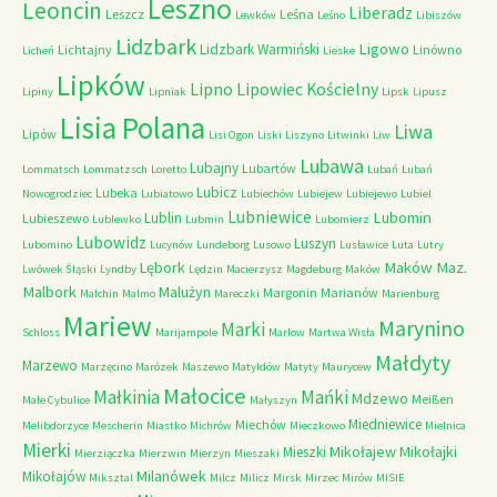
Leszno
Leoncin
Liberadz
Leszcz
Leśna
Lewków
Leśno
Libiszów
Lidzbark
Ligowo
Lidzbark Warmiński
Lichtajny
Linówno
Licheń
Lieske
Lipków
Lipno
Lipowiec Kościelny
Lipiny
Lipniak
Lipsk
Lipusz
Lisia Polana
Liwa
Lipów
Lisi Ogon
Liski
Liszyno
Litwinki
Liw
Lubawa
Lubajny
Lubartów
Lommatsch
Lommatzsch
Loretto
Lubań
Lubań
Lubicz
Lubeka
Nowogrodziec
Lubiatowo
Lubiechów
Lubiejew
Lubiejewo
Lubiel
Lubniewice
Lubomin
Lublin
Lubieszewo
Lublewko
Lubmin
Lubomierz
Lubowidz
Luszyn
Lubomino
Lucynów
Lundeborg
Lusowo
Lusławice
Luta
Lutry
Maków Maz.
Lębork
Lwówek Śląski
Lyndby
Lędzin
Macierzysz
Magdeburg
Maków
Malbork
Malużyn
Margonin
Marianów
Malchin
Malmo
Mareczki
Marienburg
Mariew
Marynino
Marki
Schloss
Marijampole
Marlow
Martwa Wisła
Małdyty
Marzewo
Marzęcino
Marózek
Maszewo
Matyldów
Matyty
Maurycew
Małocice
Małkinia
Mańki
Mdzewo
Meißen
Małe Cybulice
Małyszyn
Miedniewice
Miechów
Melibdorzyce
Mescherin
Miastko
Michrów
Mieczkowo
Mielnica
Mierki
Mikołajew
Mikołajki
Mieszki
Mierziączka
Mierzwin
Mierzyn
Mieszaki
Milanówek
Mikołajów
Miksztal
Milcz
Milicz
Mirsk
Mirzec
Mirów
MISIE