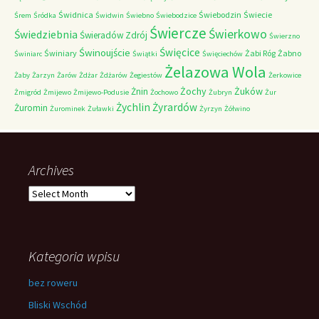
Świdnica
Świebodzin
Świecie
Śrem
Śródka
Świdwin
Świebno
Świebodzice
Świercze
Świerkowo
Świedziebnia
Świeradów Zdrój
Świerzno
Świnoujście
Święcice
Świniary
Żabi Róg
Żabno
Świniarc
Świątki
Święciechów
Żelazowa Wola
Żaby
Żarzyn
Żarów
Żdżar
Żdżarów
Żegiestów
Żerkowice
Żochy
Żuków
Żnin
Żmigród
Żmijewo
Żmijewo-Podusie
Żochowo
Żubryn
Żur
Żychlin
Żyrardów
Żuromin
Żurominek
Żuławki
Żyrzyn
Żółwino
Archives
Archives
Kategoria wpisu
bez roweru
Bliski Wschód