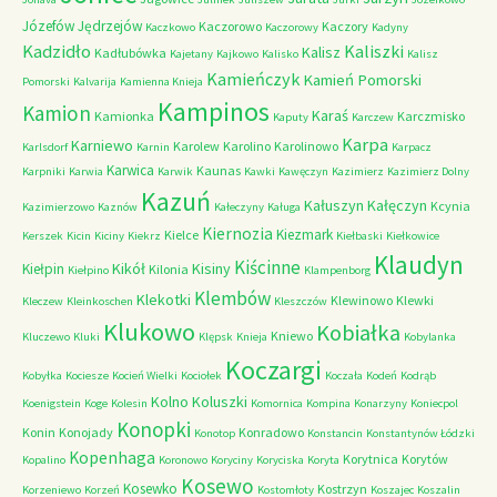
Józefów
Jędrzejów
Kaczorowo
Kaczory
Kaczkowo
Kaczorowy
Kadyny
Kadzidło
Kaliszki
Kalisz
Kadłubówka
Kajetany
Kajkowo
Kalisko
Kalisz
Kamieńczyk
Kamień Pomorski
Pomorski
Kalvarija
Kamienna Knieja
Kampinos
Kamion
Karaś
Kamionka
Karczmisko
Kaputy
Karczew
Karpa
Karniewo
Karolew
Karolino
Karolinowo
Karlsdorf
Karnin
Karpacz
Karwica
Kaunas
Karpniki
Karwia
Karwik
Kawki
Kawęczyn
Kazimierz
Kazimierz Dolny
Kazuń
Kałuszyn
Kałęczyn
Kcynia
Kazimierzowo
Kaznów
Kałeczyny
Kaługa
Kiernozia
Kiezmark
Kielce
Kerszek
Kicin
Kiciny
Kiekrz
Kiełbaski
Kiełkowice
Klaudyn
Kiścinne
Kikół
Kisiny
Kiełpin
Kilonia
Kiełpino
Klampenborg
Klembów
Klekotki
Klewinowo
Klewki
Kleczew
Kleinkoschen
Kleszczów
Klukowo
Kobiałka
Kniewo
Kluczewo
Kluki
Klępsk
Knieja
Kobylanka
Koczargi
Kobyłka
Kociesze
Kocień Wielki
Kociołek
Koczała
Kodeń
Kodrąb
Kolno
Koluszki
Koenigstein
Koge
Kolesin
Komornica
Kompina
Konarzyny
Koniecpol
Konopki
Konin
Konojady
Konradowo
Konotop
Konstancin
Konstantynów Łódzki
Kopenhaga
Korytnica
Korytów
Kopalino
Koronowo
Koryciny
Koryciska
Koryta
Kosewo
Kosewko
Kostrzyn
Korzeniewo
Korzeń
Kostomłoty
Koszajec
Koszalin