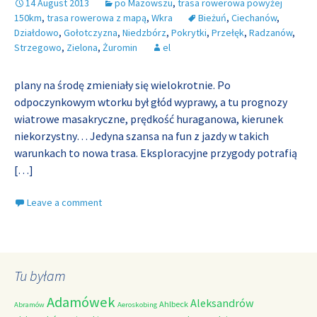
14 August 2013
po Mazowszu
,
trasa rowerowa powyżej
150km
,
trasa rowerowa z mapą
,
Wkra
Bieżuń
,
Ciechanów
,
Działdowo
,
Gołotczyzna
,
Niedzbórz
,
Pokrytki
,
Przełęk
,
Radzanów
,
Strzegowo
,
Zielona
,
Żuromin
el
plany na środę zmieniały się wielokrotnie. Po
odpoczynkowym wtorku był głód wyprawy, a tu prognozy
wiatrowe masakryczne, prędkość huraganowa, kierunek
niekorzystny… Jedyna szansa na fun z jazdy w takich
warunkach to nowa trasa. Eksploracyjne przygody potrafią
[…]
Leave a comment
Tu byłam
Adamówek
Aleksandrów
Ahlbeck
Abramów
Aeroskobing