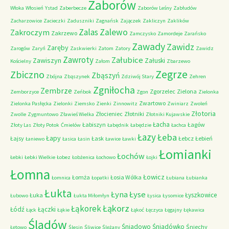
Zaborów
Włoka
Włosień
Ystad
Zaberbecze
Zaborów Leśny
Zabłudów
Zacharzowice
Zacieczki
Zaduszniki
Zagnańsk
Zajączek
Zakliczyn
Zaklików
Zalas
Zalewo
Zakroczym
Zakrzewo
Zamczysko
Zamordeje
Zarańsko
Zawady
Zawidz
Zaręby
Zarogów
Zaryń
Zaskwierki
Zatom
Zatory
Zawidz
Zawroty
Załubice
Zawiszyn
Załuski
Kościelny
Załom
Zbarzewo
Zegrze
Zbiczno
Zbąszyń
Zbójna
Zbąszynek
Zdziwój Stary
Zehren
Zgniłocha
Zembrze
Zgorzelec
Zielona
Zemborzyce
Zeńbok
Zgon
Zielonka
Zwartowo
Zielonka Pasłęcka
Zielonki
Ziemsko
Zienki
Zinnowitz
Zwiniarz
Zwoleń
Złotoria
Złocieniec
Złotniki
Zwolle
Zygmuntowo
Zławieś Wielka
Złotniki Kujawskie
Łacha
Łabiszyn
Łagów
Złoty Las
Złoty Potok
Ćmielów
Łabędnik
Łabędzie
Łachca
Łazy
Łeba
Łapy
Łajsy
Łask
Łebcz
Łebień
Łaniewo
Łasica
Łasin
Ławice
Ławki
Łomianki
Łochów
Łebki
Łebki Wielkie
Łobez
Łobżenica
Łochowo
Łojki
Łomna
Łowicz
Łomża
Łosia Wólka
Łomnica
Łopatki
Łubiana
Łubianka
Łukta
Łyna
Łyse
Łyszkowice
Łuka
Łubowo
Łukta Miłomłyn
Łysica
Łysomice
Łąkorz
Łąkorek
Łódź
Łączki
Łąck
Łąkie
Łąkoć
Łęczyca
Łęgajny
Łękawica
Śladów
Śniadowo
Śniadówko
Śniechy
Łętowo
Ślesin
Śliwice
Ślężany