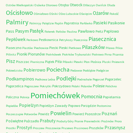
Otwock
Otręba
Ostrów Wielkopolski
Osówka
Otorowo
Otłoczyn
Owińsk
Ołuda
Ościsłowo
Ożarów
Ośmiałowo
Ośniki
Ośno Lubuskie
Oświęcim
Pakość
Palmiry
Pasieki
Pasikonie
Paprotnia
Palmiryy
Palędzie
Paplin
Parłówko
Pasłęk
Pasym
Pawłowo
Pass
Pepłowo
Peitz
Paterek
Patków
Paulina
Piasecznica
Pepłówek
Pestkownica
Perkowo
Petrykozy
Piaecznica
Pilaszków
Piaseczno
Piecki
Pieski
Piastów
Piechowice
Pietkowo
Pilawa
Pilica
Piorunów
Pionki
Pillnitz
Piotrkówek
Piotrków Trybunalski
Piotrowo
Pirna
Pisanica
Pisz
Piła
Piszczac
Piątek
Piwniczna
Piławki
Plewki
Plon
Plośnica
Pluski
Pniewnik
Pociecha
Pobierowo
Pobiedziska
Podawce
Poddąbie
Podgórze
Podlejki
Podkampinos
Pogorzelec
Podkowa Leśna
Podrochale
Pogorzel
Polesie
Pogorzelica
Pokrzydowo
Pogroszew
Pokrytki
Polaki
Polanów
Polichno
Pomiechówek
Pomocnia
Policzna
Popielarnia
Polnica
Popielżyn
Popielżyn Zawady
Popowo
Porządzie
Popielów
Postomino
Powielin
Poznań
Powidz
Powierż
Pozezdrze
Poszeszupie
Potworów
Prabuty
Poświętne
Poźrzadło
Prabuty Góry
Pranie
Prawiedniki
Prażmów
Prora
Przasnysz
Prostyń
Pruszków
Prostki
Proszew
Proszowice
Prusewo
Prusinowo