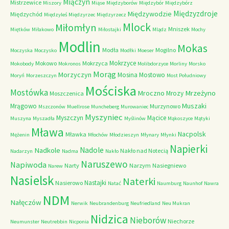
Miączyn
Mistrzewice
Miszory
Miąse
Międzyborów
Międzybór
Międzybórz
Międzyzdroje
Międzywodzie
Międzychód
Międzyleś
Międzyrzec
Międzyrzecz
Mlock
Miłomłyn
Mniszek
Miętków
Miłakowo
Miłostajki
Mlądz
Mochy
Modlin
Mokas
Modła
Mogilno
Moczyska
Moczysko
Modłki
Moeser
Mokrzyce
Mokowo
Mokrzyca
Mokobody
Mokronos
Molibdorzyce
Morliny
Morsko
Morąg
Morzyczyn
Mosina
Mostowo
Moryń
Morzeszczyn
Most Południowy
Mościska
Mostówka
Mrzeżyno
Mroczno
Mrozy
Moszczenica
Muszaki
Mrągowo
Murzynowo
Mszczonów
Muellrose
Muncheberg
Murowaniec
Myszyniec
Myszczyn
Mącice
Muszyna
Myszadła
Myślinów
Mąkoszyce
Mątyki
Mława
Nacpolsk
Mławka
Mężenin
Młochów
Młodzieszyn
Młynary
Młynki
Napierki
Nadkole
Nadole
Nakło nad Notecią
Nadarzyn
Nadma
Nakło
Naruszewo
Napiwoda
Narty
Narzym
Nasiegniewo
Narew
Nasielsk
Naterki
Nastajki
Nasierowo
Natać
Naumburg
Naunhof
Nawra
NDM
Nałęczów
Nerwik
Neubrandenburg
Neufriedland
Neu Mukran
Nidzica
Nieborów
Niechorze
Neumunster
Neutrebbin
Nicponia