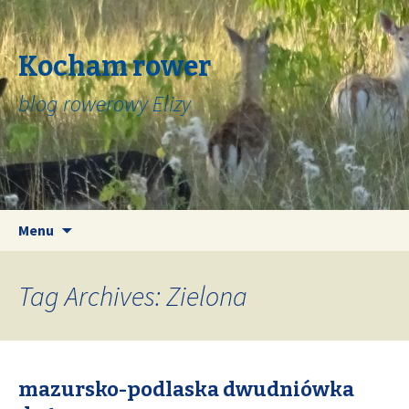
Kocham rower
blog rowerowy Elizy
Skip
Search
Menu
to
for:
content
Tag Archives: Zielona
mazursko-podlaska dwudniówka