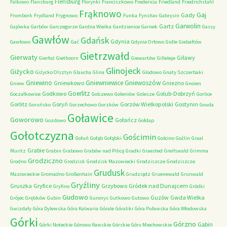
Flensburg
Falkowo
Flansburg
Florynki
Franciszkowo
Fredericia
Friedland
Friedrichstahl
Frąknowo
Gaj
Gady
Frombork
Frydland
Frygnowo
Funka
Fynshav
Gabrysin
Garwolin
Gartz
Gajówka
Garbów
Garczegorze
Gardna Wielka
Gardzienice
Garnek
Gassy
Gawłów
Gdańsk
Gdynia
Gawłowo
Gać
Gdynia Orłowo
Gidle
Giebałtów
Gietrzwałd
Gierwaty
Giławy
Gierłoż
Giethoorn
Giewartów
Gilleleje
Glinojeck
Giżycko
Giżycko Olsztyn
Glaucha
Glina
Glodowo
Gnaty Szczerbaki
Gniewino
Gniewniewice
Gniewoszów
Gniewkowo
Gniezno
Gniew
Gnoien
Goerlitz
Godkowo
Golub-Dobrzyń
Goczałkowice
Golczewo
Goleniów
Golesze
Gorlice
Gorlitz
Goryń
Gorzów Wielkopolski
Gostynin
Goruńsko
Gorzechowo
Gorzków
Gouda
Goławice
Goworowo
Gołańcz
Gozdowo
Gołdap
Gołotczyzna
Gościmin
Gołuń
Gołąb
Gołąbki
Gościno
Goźlin
Graal
Grabie
Muritz
Grabin
Grabowo
Grabów nad Pilicą
Gradki
Graested
Greifswald
Grimma
Grodziczno
Grodno
Grodzisk
Grodzisk Mazowiecki
Grodziszcze
Grodziszcze
Grudusk
Mazowieckie
Gromadno
Großenhain
Grudziądz
Gruenewald
Grunwald
Gryźliny
Gruszka
Gryfice
Grzybowo
Gródek nad Dunajcem
Gryfino
Gródki
Gudowo
Guzów
Gwda Wielka
Grójec
Grębków
Gubin
Guronys
Gutkowo
Gutowo
Gwizdały
Góra Dylewska
Góra Kalwaria
Górale
Góraliki
Góra Puławska
Góra Włodowska
Górki
Górzno
Gąbin
Górki Noteckie
Górowo Iławskie
Górskie
Góry Miechowskie