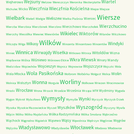
Wejsuny
Wiartel
Wejherowo
Welzow
Wereszczyn
Weronika
Westerplatte
Wieczfnia Kościelna
Wieczfnia
Wicko
Wichulec
Wiejce
Wiejsce
Wiersze
Wielbark
Wieliszew
Wieniec
Wieleń
Wielgie
Wielka Piaśnica
Wierzchucino
Wierzchowo
Wierzba
Wierzbica
Wierzbinek
Wierzbno
Wierzchołek
Wikielec
Wiktorów
Wierzchy
Wiesiółka
Wiewiec
Wiewiórów
Wilanów
Wilczkowo
Wilków
Windyki
Wilkasy
Wilczęta
Wilga
Wincenta
Wincentowo
Wincentów
Winnica
Wirwajdy
Wisełka
Witoldów
Wizna
Winiec
Witkowo
Witnica
Wkra
Wlewsk
Wiśniewo
Wnory Wandy
Więcławice
Wiślica
Wiśniowo Ełckie
Wojcieszyn
Wojszczyce
Wodzisław
Wojciechów
Wojnicz
Wojnowice
Wojszki
Wola
Wola Pasikońska
Wolin
Wola Młocka
Wolbrom
Wolbórka
Wolgast
Wolica
Worliny
Wonna
Wolsztyn
Wolnica
Worgule
Wołkowe
Wriezen
Wrocimowice
Wrocław
Września
Wydminy
Wrocki
Wrona
Wrzask
Wrzeście
Wrząca
WTR
Wygoda
Wymysły
Wynki
Wygon
Wykrot
Wylazłowo
Wymyśle
Wyrzysk
Wyrzysk Osiek
Wyszogród
Wyszków
Wysoka
Wysokie Mazowieckie
Wyszel
Wyszyny
Wywła
Wólka Radzymińska
Wójcin
Wólka
Wólka Majdańska
Wólka Smolana
Wąbrzeźno
Wąsy
Wąchock
Wąsewo
Węgrów
Wągrodno
Wąpielsk
Wąwolnica
Wędrzyn
Węgliniec
Władysławowo
Włocławek
Wężyska
Władysławów
Włodawa
Włodowice