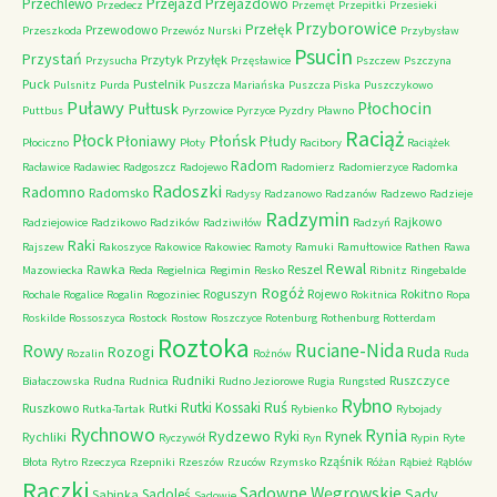
Przechlewo
Przejazd
Przejazdowo
Przedecz
Przemęt
Przepitki
Przesieki
Przyborowice
Przełęk
Przewodowo
Przeszkoda
Przewóz Nurski
Przybysław
Psucin
Przystań
Przytyk
Przyłęk
Przysucha
Przęsławice
Pszczew
Pszczyna
Puck
Pustelnik
Pulsnitz
Purda
Puszcza Mariańska
Puszcza Piska
Puszczykowo
Puławy
Pułtusk
Płochocin
Puttbus
Pyrzowice
Pyrzyce
Pyzdry
Pławno
Raciąż
Płock
Płońsk
Płoniawy
Płudy
Płociczno
Płoty
Racibory
Raciążek
Radom
Racławice
Radawiec
Radgoszcz
Radojewo
Radomierz
Radomierzyce
Radomka
Radoszki
Radomno
Radomsko
Radysy
Radzanowo
Radzanów
Radzewo
Radzieje
Radzymin
Rajkowo
Radziejowice
Radzikowo
Radzików
Radziwiłów
Radzyń
Raki
Rajszew
Rakoszyce
Rakowice
Rakowiec
Ramoty
Ramuki
Ramułtowice
Rathen
Rawa
Rewal
Rawka
Reszel
Mazowiecka
Reda
Regielnica
Regimin
Resko
Ribnitz
Ringebalde
Rogóż
Roguszyn
Rojewo
Rokitno
Rochale
Rogalice
Rogalin
Rogoziniec
Rokitnica
Ropa
Roskilde
Rossoszyca
Rostock
Rostow
Roszczyce
Rotenburg
Rothenburg
Rotterdam
Roztoka
Ruciane-Nida
Rowy
Rozogi
Ruda
Rozalin
Rożnów
Ruda
Rudniki
Ruszczyce
Białaczowska
Rudna
Rudnica
Rudno Jeziorowe
Rugia
Rungsted
Rybno
Ruś
Rutki Kossaki
Ruszkowo
Rutki
Rutka-Tartak
Rybienko
Rybojady
Rychnowo
Rynia
Rydzewo
Ryki
Rynek
Rychliki
Ryczywół
Ryn
Rypin
Ryte
Rząśnik
Błota
Rytro
Rzeczyca
Rzepniki
Rzeszów
Rzuców
Rzymsko
Różan
Rąbież
Rąblów
Rączki
Sadowne Węgrowskie
Sady
Sadoleś
Sabinka
Sadowie