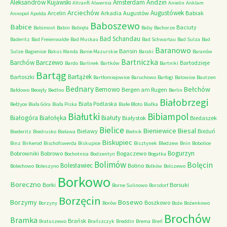
Andzin
Aleksandrów Kujawski
Amsterdam
Altranft
Alwernia
Anielin
Anklam
Arciechów
Augustówek
Arcelin
Arkadia
Augustów
Babiak
Annopol
Apolda
Baboszewo
Babice
Baciuty
Babimost
Babin
Babięta
Baby
Bachorze
Bad Schandau
Baderitz
Bad Freienwalde
Bad Muskau
Bad Schwartau
Bad Sulza
Bad
Baranowo
Bansin
Sulze
Bagienice
Bakus Wanda
Banie Mazurskie
Baraki
Baranów
Bartniczka
Barchów
Barczewo
Bartodzieje
Bardo
Barlinek
Bartków
Bartniki
Bartąg
Bartążek
Bartoszki
Bartłomiejowice
Baruchowo
Barłogi
Batowice
Bautzen
Bednary
Bełchów
Bemowo
Bergen am Rugen
Bałdowo
Becejły
Bedlno
Berlin
Białobrzegi
Biała Podlaska
Bełżyce
Biała Góra
Biała Piska
Białe Błoto
Białka
Białutki
Bibiampol
Białogóra
Białołęka
Białuty
Białystok
Biedaszek
Bielice
Bieniewice
Biesal
Bielawy
Bieżuń
Biederitz
Biedrusko
Bielawa
Bielnik
Biskupiec
Binz
Birkerod
Bischofswerda
Biskupice
Bisztynek
Bledzew
Bnin
Bobolice
Bogurzyn
Bobrowniki
Bobrowo
Bogaczewo
Bochotnica
Bodzentyn
Bogatka
Bolimów
Bolęcin
Bolesławiec
Bolino
Bolechowo
Boleszyno
Bolków
Bolszewo
Borkowo
Boreczno
Borki
Borsuki
Borne Sulinowo
Borsdorf
Borzęcin
Borzymy
Bosewo
Boszkowo
Borzyny
Borów
Boże
Bożenkowo
Brochów
Bramka
Brańsk
Bratuszewo
Brańszczyk
Breddin
Brema
Breń