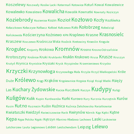
Koszelewy
Kotuń
Kowal
Kowalewice
Koszwały
Kosów Lacki
Kotermań
Kotowice
Kowalicha
Kowalewko
Kowalewo
Kowalik
Kownatki
Kownaty
Koziczyn
Kozłowo
Koziebrody
Kozioł
Kozły
Kozin
Kozłówka
Kozienice
Kołobrzeg
Koło
Kołaczkowo
Kołaczyce
Kołbacz
Kołbiel
Kołczewo
Kołodziąż
Krasnosielc
Kościerzyna
Krasne
Koźniewo
Kraplewo
Końskowola
KPN
Kraszew
Kraśnicza Wola
Kraszewo
Kraśnik
Kretowiny
Kroeslin
Krogule
Kromnów
Krogulec
Krokowa
Krosno
Krojanty
Krosno Odrzańskie
Krusze
Krotoszyny
Kruklin
Krukowo
Kruki
Krośnice
Kruklanki
Krusa
Kruszyn
Krynica
Krysiaki
Krutyń
Krynickie
Krysk
Kryspinów
Krzemieniewo
Krzycko
Krzyczki
Krzynowłoga
Króle
Krzynowłoga Mała
Krzyże
Krzyż Wielkopolski
Królewo
Krąków
Księży
Duże
Krągi
Krąpiewnice
Krępice
Książ
Książ Wielki
Kudypy
Kuchary Żydowskie
Las
Kuczbork
Kucice
Kuczyn
Kuligi
Kuligów
Kulik
Kurki
Kurów
Kurowo
Kupin
Kurdwanów
Kury
Kurznia
Kurzętnik
Kutno
Kuźnica
Kuślin
Kusin
Kuznocin
Kuźnica Żelichowska
Kwiatkowice
Kwiatuszki
Kwidzyń
Kwirynów
Kątne
Kwieciszowice
Kwik
Kórnik
Kąp
Kątki
Kępa
Laski
Kętrzyn
Kępa Polska
Kępki
Kłanino
Kłodawa
Lachowo
Laskowice
Lelewo
Leipzig
Leiden
Latchorzew
Lauta
Legionowo
Leidschendam