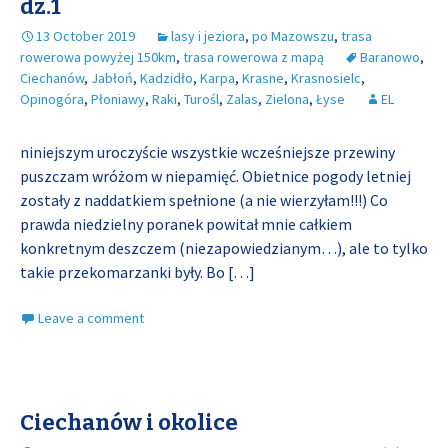
dz.1
13 October 2019
lasy i jeziora
,
po Mazowszu
,
trasa
rowerowa powyżej 150km
,
trasa rowerowa z mapą
Baranowo
,
Ciechanów
,
Jabłoń
,
Kadzidło
,
Karpa
,
Krasne
,
Krasnosielc
,
Opinogóra
,
Płoniawy
,
Raki
,
Turośl
,
Zalas
,
Zielona
,
Łyse
EL
niniejszym uroczyście wszystkie wcześniejsze przewiny
puszczam wróżom w niepamięć. Obietnice pogody letniej
zostały z naddatkiem spełnione (a nie wierzyłam!!!) Co
prawda niedzielny poranek powitał mnie całkiem
konkretnym deszczem (niezapowiedzianym…), ale to tylko
takie przekomarzanki były. Bo
[…]
Leave a comment
Ciechanów i okolice