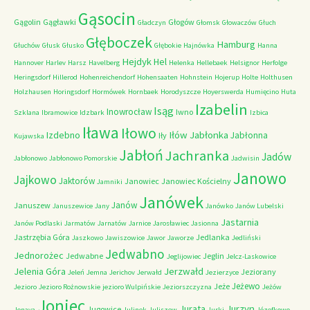
Gąsocin
Gągolin
Gągławki
Głogów
Gładczyn
Głomsk
Głowaczów
Głuch
Głęboczek
Hamburg
Głuchów
Głusk
Głusko
Głębokie
Hajnówka
Hanna
Hejdyk
Hel
Hannover
Harlev
Harsz
Havelberg
Helenka
Hellebaek
Helsignor
Herfolge
Heringsdorf
Hillerod
Hohenreichendorf
Hohensaaten
Hohnstein
Hojerup
Holte
Holthusen
Holzhausen
Horingsdorf
Hormówek
Hornbaek
Horodyszcze
Hoyerswerda
Humięcino
Huta
Izabelin
Isąg
Inowrocław
Iwno
Szklana
Ibramowice
Idzbark
Izbica
Iława
Iłowo
Iłów
Jabłonka
Izdebno
Jabłonna
Iły
Kujawska
Jabłoń
Jachranka
Jadów
Jabłonowo
Jabłonowo Pomorskie
Jadwisin
Janowo
Jajkowo
Jaktorów
Janowiec
Janowiec Kościelny
Jamniki
Janówek
Janów
Januszew
Januszewice
Jany
Janówko
Janów Lubelski
Jastarnia
Janów Podlaski
Jarmatów
Jarnatów
Jarnice
Jarosławiec
Jasionna
Jastrzębia Góra
Jedlanka
Jaszkowo
Jawiszowice
Jawor
Jaworze
Jedliński
Jedwabno
Jednorożec
Jedwabne
Jeglin
Jeglijowiec
Jelcz-Laskowice
Jerzwałd
Jelenia Góra
Jeziorany
Jeleń
Jemna
Jerichov
Jerwałd
Jezierzyce
Jeżewo
Jeże
Jezioro
Jezioro Rożnowskie
jezioro Wulpińskie
Jeziorszczyzna
Jeżów
Joniec
Jurzyn
Jurata
Jugowice
Jonava
Julinek
Juliszew
Jurki
Józefkowo