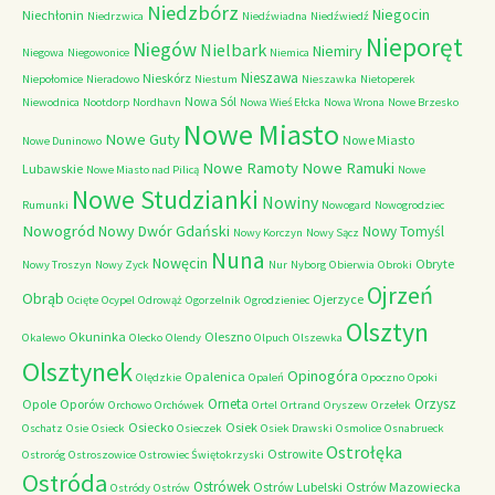
Niedzbórz
Niegocin
Niechłonin
Niedrzwica
Niedźwiadna
Niedźwiedź
Nieporęt
Niegów
Nielbark
Niemiry
Niegowa
Niegowonice
Niemica
Nieszawa
Nieskórz
Niepołomice
Nieradowo
Niestum
Nieszawka
Nietoperek
Nowa Sól
Niewodnica
Nootdorp
Nordhavn
Nowa Wieś Ełcka
Nowa Wrona
Nowe Brzesko
Nowe Miasto
Nowe Guty
Nowe Miasto
Nowe Duninowo
Nowe Ramoty
Nowe Ramuki
Lubawskie
Nowe Miasto nad Pilicą
Nowe
Nowe Studzianki
Nowiny
Rumunki
Nowogard
Nowogrodziec
Nowogród
Nowy Dwór Gdański
Nowy Tomyśl
Nowy Korczyn
Nowy Sącz
Nuna
Nowęcin
Obryte
Nowy Troszyn
Nowy Zyck
Nur
Nyborg
Obierwia
Obroki
Ojrzeń
Obrąb
Ojerzyce
Ocięte
Ocypel
Odrowąż
Ogorzelnik
Ogrodzieniec
Olsztyn
Okuninka
Oleszno
Okalewo
Olecko
Olendy
Olpuch
Olszewka
Olsztynek
Opinogóra
Opalenica
Olędzkie
Opaleń
Opoczno
Opoki
Orneta
Orzysz
Opole
Oporów
Orchowo
Orchówek
Ortel
Ortrand
Oryszew
Orzełek
Osiecko
Osiek
Oschatz
Osie
Osieck
Osieczek
Osiek Drawski
Osmolice
Osnabrueck
Ostrołęka
Ostrowite
Ostroróg
Ostroszowice
Ostrowiec Świętokrzyski
Ostróda
Ostrówek
Ostrów Lubelski
Ostrów Mazowiecka
Ostródy
Ostrów