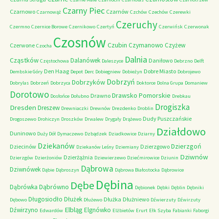
Czarny Piec
Czarnowo
Czarnów
Czarnowąż
Czchów
Czechów
Czerewki
Czeruchy
Czermno
Czernice Borowe
Czernikowo
Czertyń
Czerwińsk
Czerwonak
Czosnów
Czubin
Czymanowo
Czyżew
Czerwone
Czocha
Dalnia
Cząstków
Dalanówek
Daniłowo
Częstochowa
Daleszyce
Debrzno
Delft
Den Haag
Dobre Miasto
Dembskie Góry
Depot
Derc
Dobiegniew
Dobieżyn
Dobrojewo
Dobrzyń
Dobrzyków
Dobrylas
Dobrzeń
Dobrzyca
Doktorce
Dolna Grupa
Domaniew
Dorotowo
Drawsko Pomorskie
Drawno
Dosłońce
Dołubno
Drebkau
Drogiszka
Dresden
Dreszew
Drewniaczki
Drewnów
Drezdenko
Droblin
Dudy Puszczańskie
Drogoszewo
Drohiczyn
Droszków
Drwalew
Drygały
Drążewo
Działdowo
Duninowo
Duży Dół
Dymaczewo
Dzbądzek
Dziadkowice
Dziarny
Dziekanów
Dzierzgoń
Dziecinów
Dzierzgowo
Dziekanów Leśny
Dziemiany
Dziwnów
Dzierżążnia
Dzierzgów
Dzierżoniów
Dziewierzewo
Dziećmirowice
Dziunin
Dąbrowa
Dziwnówek
Dąbie
Dąbroszyn
Dąbrowa Białostocka
Dąbrowice
Dębina
Dębe
Dąbrówno
Dąbrówka
Dębionek
Dębki
Dęblin
Dębniki
Długosiodło
Dłużek
Dłużka
Dłużniewo
Dębowo
Dłużewo
Dźwierzuty
Dźwirzuty
Elbląg
Dźwirzyno
Elgnówko
Edwardów
Elżbietów
Erurt
Ełk Szyba
Fabianki
Faborgi