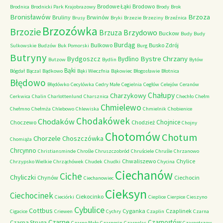
Brodowe Łąki
Brodowo
Brodnica
Brodnicki Park Krajobrazowy
Brody
Brok
Bronisławów
Brzoza
Bruliny
Brwinów
Brusy
Bryki
Brzezie
Brzeziny
Brzeźnica
Brzozówka
Brzozie
Brzydowo
Brzuza
Buckow
Budy
Budy
Burdąg
Bulkowo
Busko Zdrój
Sulkowskie
Budzów
Buk Pomorski
Burg
Butryny
Bystre Chrzany
Bydgoszcz
Bydlino
Butzow
Bydlin
Bytów
Bąki
Bógdał
Bączal
Bądkowo
Bąki Wieczfnia
Bąkowiec
Błogosławie
Błotnica
Błędowo
Błędówko
Cecylówka
Cedry Małe
Cegielnia
Cegłów
Celejów
Ceranów
Chałupy
Charzykowy
Cerkwica
Chalin
Charlottenlund
Charsznica
Chechło
Chełm
Chmielewo
Chełmno
Chełmża
Chlebowo
Chlewiska
Chmielnik
Chobienice
Chodakówek
Chodaków
Chojnice
Choczewo
Chodzież
Chojny
Chotomów
Chotum
Chorzele
Choszczówka
Chomiąża
Chrcynno
Christiansminde
Chrośle
Chruszczobród
Chruściele
Chruśle
Chrzanowo
Chwaliszewo
Chylice
Chrzypsko Wielkie
Chrząchówek
Chudek
Chudki
Chycina
Ciechanów
Ciche
Chyliczki
Chynów
Ciechocin
Ciechanowiec
Cieksyn
Ciechocinek
Ciekocinko
Cieciórki
Cieplice
Cierpice
Cieszyno
Cybulice
Cottbus
Cyganka
Czaplinek
Cigacice
Criewen
Cychry
Czaplin
Czarna
Czarne
Czarnostów
Czarna Struga
Czarne Małe
Czarnocin
Czarnolas
Czarnotrzew