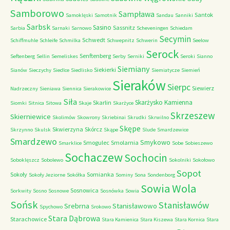
Samborowo
Sampława
Santok
Samoklęski
Samotnik
Sandau
Sanniki
Sarbsk
Sasino
Sassnitz
Sarbia
Sarnaki
Sarnowo
Scheveningen
Schiedam
Secymin
Schwedt
Schiffmuhle
Schleife
Schmilka
Schwepnitz
Schwerin
Seelow
Serock
Senftenberg
Seftenberg
Sellin
Semeliskes
Serby
Serniki
Seroki
Sianno
Siemiany
Siekierki
Sianów
Sieczychy
Siedlce
Siedlisko
Siemiatycze
Siemień
Sieraków
Sierpc
Siewierz
Nadrzeczny
Sieniawa
Siennica
Sierakowice
Siła
Skarżysko Kamienna
Skarlin
Siomki
Sitnica
Sitowa
Skaje
Skarżyce
Skrzeszew
Skierniewice
Skolimów
Skowrony
Skriebinai
Skrudki
Skrwilno
Skępe
Skwierzyna
Skórcz
Skrzynno
Skulsk
Skąpe
Slude
Smardzewice
Smardzewo
Smykowo
Smogulec
Smolarnia
Smarklice
Sobe
Sobieszewo
Sochaczew
Sochocin
Soboklęszcz
Sobolewo
Sokolniki
Sokołowo
Sopot
Sokoły
Somianka
Sokoły Jeziorne
Sokółka
Sominy
Sona
Sondenborg
Sowia Wola
Sosnowica
Sorkwity
Sosno
Sosnowe
Sosnówka
Sowia
Sońsk
Stanisławów
Srebrna
Stanisławowo
Spychowo
Srokowo
Stara Dąbrowa
Starachowice
Stara Kamienica
Stara Kiszewa
Stara Kornica
Stara