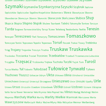
Szydłowo
Szumowo
Szydłowiec
Szubin
Szulmierz
Szydłówek
Szymaki
Szyszki
Szynkarzyzna
Szymanów
Sząbruk
Sędzice
Sława
Sędzichów
Sędziszów
Sępólno Krajeńskie
Słabomierz
Sławatycze
Sławno
Słup
Słubice
Słonecznik
Słończewo
Sławoborze
Słomczyn
Słomin
Słomniki
Słupno
Słupsk
Słupca
Słupia
Tabórz
Służew
Taarbaek
Takomyśle
Tantow
Tarczyn
Teresin
Tarda
Targowo
Tarnowskie Góry
Tarup
Tczew
Telleborg
Teodorówka
Teofile
Tomaszkowo
Tereszewo
Tomaszewo
Terespol
Tleń
Tomaryny
Toruń
Treblinka
Tomczyce
Tomki
Topczewo
Topolin
Toporowo
Toszek
Trakai
Trawy
Truskaw
Truskawka
Trojany
Trląg
Trojanów
Troszyn
Trudna
Trzebiatów
Trzcianka
Trzciniec
Truskolas
Trzciel
Trzebuń
Trzemeszno Lubuskie
Trzęsacz
Turośl
Tuczki
Tuchola
Trzygłów
Trzścianka
Trębice
Tujsk
Tum
Tułowice
Tynwałd
Tuł
Tułodziad
Tyłowo
Turza Wielka
Tuławki
Ukta
Tłuchowo
Tłuszcz
Ulinia
Uchacze
Udryn
Ulikowo
Ulrichorst
Umiastów
Urle
Unieszewo
Uniechowo
Uniszki
Unierzyż
Unierzyż Strzegowo
Unin
Upałty
Ustka
Ursus
Uzdowo
Urowo
Urszulin
Usedom
Ustanówek
Ustroń
Uznam
Uścięcice
Vilnius
Vallo
Varso Tower
Veivieriai
Velo Krynica
Velo Poprad
Ves
Wadąg
Walidrogi
Walim
Warka
Warlity Wielkie
Warchały
Warmiak
Wapnica
Warlity
Warszawa
Warta
Wawrzyszew
Wałbrzych
Wałcz
Ważne Młyny
Wda
Wdzydze
Weimar
Weißenberg