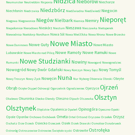
Nidzica
Nieborów
Niechorze
Neumunster
Neutrebbin
Nicponia
Niedzbórz
Niegocin
Niechłonin
Niedrzwica
Niedźwiadna
Niedźwiedź
Nieporęt
Niegów
Nielbark
Niemiry
Niegowa
Niegowonice
Niemica
Nieszawa
Nieskórz
Niepołomice
Nieradowo
Niestum
Nieszawka
Nietoperek
Nowa Sól
Niewodnica
Nootdorp
Nordhavn
Nowa Wieś Ełcka
Nowa Wrona
Nowe Brzesko
Nowe Miasto
Nowe Guty
Nowe Miasto
Nowe Duninowo
Nowe Ramoty
Nowe Ramuki
Lubawskie
Nowe Miasto nad Pilicą
Nowe
Nowe Studzianki
Nowiny
Rumunki
Nowogard
Nowogrodziec
Nowogród
Nowy Dwór Gdański
Nowy Tomyśl
Nowy Korczyn
Nowy Sącz
Nuna
Nowęcin
Obryte
Nowy Troszyn
Nowy Zyck
Nur
Nyborg
Obierwia
Obroki
Ojrzeń
Obrąb
Ojerzyce
Ocięte
Ocypel
Odrowąż
Ogorzelnik
Ogrodzieniec
Olsztyn
Okuninka
Oleszno
Okalewo
Olecko
Olendy
Olpuch
Olszewka
Olsztynek
Opinogóra
Opalenica
Olędzkie
Opaleń
Opoczno
Opoki
Orneta
Orzysz
Opole
Oporów
Orchowo
Orchówek
Ortel
Ortrand
Oryszew
Orzełek
Osiecko
Osiek
Oschatz
Osie
Osieck
Osieczek
Osiek Drawski
Osmolice
Osnabrueck
Ostrołęka
Ostrowite
Ostroróg
Ostroszowice
Ostrowiec Świętokrzyski