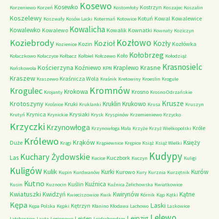
Kosewo
Kosewko
Kostrzyn
Korzeniewo
Korzeń
Kostomłoty
Koszajec
Koszalin
Koszelewy
Kotuń
Kowal
Kowalewice
Koszwały
Kosów Lacki
Kotermań
Kotowice
Kowalicha
Kowalewko
Kowalewo
Kowalik
Kownatki
Kownaty
Koziczyn
Kozłowo
Koziebrody
Kozioł
Kozły
Kozin
Kozłówka
Kozienice
Kołobrzeg
Koło
Kołaczkowo
Kołaczyce
Kołbacz
Kołbiel
Kołczewo
Kołodziąż
Krasnosielc
Kościerzyna
Krasne
Koźniewo
Kraplewo
Końskowola
KPN
Kraszew
Kraśnicza Wola
Kraszewo
Kraśnik
Kretowiny
Kroeslin
Krogule
Kromnów
Krogulec
Krokowa
Krosno
Krojanty
Krosno Odrzańskie
Krusze
Krotoszyny
Kruklin
Krukowo
Kruki
Krośnice
Kruklanki
Krusa
Kruszyn
Krynica
Krysiaki
Krutyń
Krynickie
Krysk
Kryspinów
Krzemieniewo
Krzycko
Krzyczki
Krzynowłoga
Króle
Krzynowłoga Mała
Krzyże
Krzyż Wielkopolski
Królewo
Krąków
Księży
Duże
Krągi
Krąpiewnice
Krępice
Książ
Książ Wielki
Kudypy
Kuchary Żydowskie
Las
Kuczbork
Kucice
Kuczyn
Kuligi
Kuligów
Kulik
Kurki
Kurów
Kurowo
Kupin
Kurdwanów
Kury
Kurznia
Kurzętnik
Kutno
Kuźnica
Kuślin
Kusin
Kuznocin
Kuźnica Żelichowska
Kwiatkowice
Kwiatuszki
Kwidzyń
Kwirynów
Kątne
Kwieciszowice
Kwik
Kórnik
Kąp
Kątki
Kępa
Laski
Kętrzyn
Kępa Polska
Kępki
Kłanino
Kłodawa
Lachowo
Laskowice
Lelewo
Leipzig
Leiden
Latchorzew
Lauta
Legionowo
Leidschendam