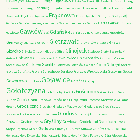
Elbląg
Dźwirzyno
Elgnówko
Edwardów
Elżbietów
Erurt
Ełk Szyba
Fabianki
Faborgi
Flensburg
Falkowo
Flansburg
Florynki
Franciszkowo
Fredericia
Friedland
Friedrichstahl
Frąknowo
Gaj
Gady
Frombork
Frydland
Frygnowo
Funka
Fynshav
Gabrysin
Garwolin
Gartz
Gajówka
Garbów
Garczegorze
Gardna Wielka
Gardzienice
Garnek
Gassy
Gawłów
Gdańsk
Gdynia
Gawłowo
Gać
Gdynia Orłowo
Gidle
Giebałtów
Gietrzwałd
Gierwaty
Giławy
Gierłoż
Giethoorn
Giewartów
Gilleleje
Glinojeck
Giżycko
Giżycko Olsztyn
Glaucha
Glina
Glodowo
Gnaty Szczerbaki
Gniewino
Gniewniewice
Gniewoszów
Gniewkowo
Gniezno
Gniew
Gnoien
Goerlitz
Godkowo
Golub-Dobrzyń
Goczałkowice
Golczewo
Goleniów
Golesze
Gorlice
Gorlitz
Goryń
Gorzów Wielkopolski
Gostynin
Goruńsko
Gorzechowo
Gorzków
Gouda
Goławice
Goworowo
Gołańcz
Gozdowo
Gołdap
Gołotczyzna
Gościmin
Gołuń
Gołąb
Gołąbki
Gościno
Goźlin
Graal
Grabie
Muritz
Grabin
Grabowo
Grabów nad Pilicą
Gradki
Graested
Greifswald
Grimma
Grodziczno
Grodno
Grodzisk
Grodzisk Mazowiecki
Grodziszcze
Grodziszcze
Grudusk
Mazowieckie
Gromadno
Großenhain
Grudziądz
Gruenewald
Grunwald
Gryźliny
Gruszka
Gryfice
Grzybowo
Gródek nad Dunajcem
Gryfino
Gródki
Gudowo
Guzów
Gwda Wielka
Grójec
Grębków
Gubin
Guronys
Gutkowo
Gutowo
Gwizdały
Góra Dylewska
Góra Kalwaria
Górale
Góraliki
Góra Puławska
Góra Włodowska