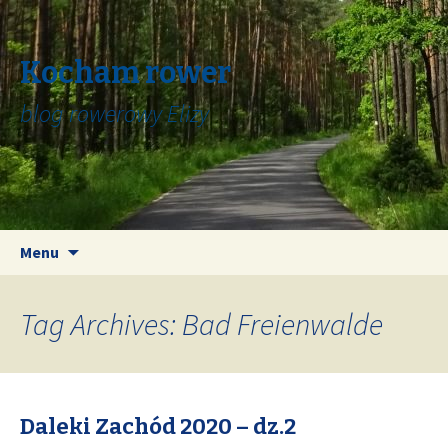
Kocham rower
blog rowerowy Elizy
Skip
Search
Menu
to
for:
content
Tag Archives: Bad Freienwalde
Daleki Zachód 2020 – dz.2