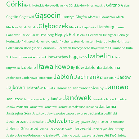
Górki
Górzno
Gąbin
Górki Noteckie
Górowo Iławskie
Górskie
Góry Miechowskie
Gąsocin
Gągolin
Gągławki
Głogów
Gładczyn
Głomsk
Głowaczów
Głuch
Głęboczek
Hamburg
Głuchów
Głusk
Głusko
Głębokie
Hajnówka
Hanna
Hejdyk
Hel
Hannover
Harlev
Harsz
Havelberg
Helenka
Hellebaek
Helsignor
Herfolge
Heringsdorf
Hillerod
Hohenreichendorf
Hohensaaten
Hohnstein
Hojerup
Holte
Holthusen
Holzhausen
Horingsdorf
Hormówek
Hornbaek
Horodyszcze
Hoyerswerda
Humięcino
Huta
Izabelin
Isąg
Inowrocław
Iwno
Szklana
Ibramowice
Idzbark
Izbica
Iława
Iłowo
Iłów
Jabłonka
Izdebno
Jabłonna
Iły
Kujawska
Jabłoń
Jachranka
Jadów
Jabłonowo
Jabłonowo Pomorskie
Jadwisin
Janowo
Jajkowo
Jaktorów
Janowiec
Janowiec Kościelny
Jamniki
Janówek
Janów
Januszew
Januszewice
Jany
Janówko
Janów Lubelski
Jastarnia
Janów Podlaski
Jarmatów
Jarnatów
Jarnice
Jarosławiec
Jasionna
Jastrzębia Góra
Jedlanka
Jaszkowo
Jawiszowice
Jawor
Jaworze
Jedliński
Jedwabno
Jednorożec
Jedwabne
Jeglin
Jeglijowiec
Jelcz-Laskowice
Jerzwałd
Jelenia Góra
Jeziorany
Jeleń
Jemna
Jerichov
Jerwałd
Jezierzyce
Jeżewo
Jeże
Jezioro
Jezioro Rożnowskie
jezioro Wulpińskie
Jeziorszczyzna
Jeżów