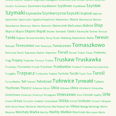
Szyldak
Szydłowo
Szumowo
Szydłowiec
Szubin
Szulmierz
Szydłówek
Szymaki
Szyszki
Szynkarzyzna
Szymanów
Sząbruk
Sędzice
Sława
Sędzichów
Sędziszów
Sępólno Krajeńskie
Słabomierz
Sławatycze
Sławno
Słup
Słubice
Słonecznik
Słończewo
Sławoborze
Słomczyn
Słomin
Słomniki
Słupno
Słupsk
Słupca
Słupia
Tabórz
Służew
Taarbaek
Takomyśle
Tantow
Tarczyn
Teresin
Tarda
Targowo
Tarnowskie Góry
Tarup
Tczew
Telleborg
Teodorówka
Teofile
Tomaszkowo
Tereszewo
Tomaszewo
Terespol
Tleń
Tomaryny
Toruń
Treblinka
Tomczyce
Tomki
Topczewo
Topolin
Toporowo
Toszek
Trakai
Trawy
Truskaw
Truskawka
Trojany
Trląg
Trojanów
Troszyn
Trudna
Trzebiatów
Trzcianka
Trzciniec
Truskolas
Trzciel
Trzebuń
Trzemeszno Lubuskie
Trzęsacz
Turośl
Tuczki
Tuchola
Trzygłów
Trzścianka
Trębice
Tujsk
Tum
Tułowice
Tynwałd
Tuł
Tułodziad
Tyłowo
Turza Wielka
Tuławki
Ukta
Tłuchowo
Tłuszcz
Ulinia
Uchacze
Udryn
Ulikowo
Ulrichorst
Umiastów
Urle
Unieszewo
Uniechowo
Uniszki
Unierzyż
Unierzyż Strzegowo
Unin
Upałty
Ustka
Ursus
Uzdowo
Urowo
Urszulin
Usedom
Ustanówek
Ustroń
Uznam
Uścięcice
Vilnius
Vallo
Varso Tower
Veivieriai
Velo Krynica
Velo Poprad
Ves
Wadąg
Walidrogi
Walim
Warka
Warlity Wielkie
Warchały
Warmiak
Wapnica
Warlity
Warszawa
Warta