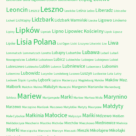
Leszno
Leoncin
Liberadz
Leszcz
Leśna
Lewków
Leśno
Libiszów
Lidzbark
Ligowo
Lidzbark Warmiński
Lichtajny
Linówno
Licheń
Lieske
Lipków
Lipno
Lipowiec Kościelny
Lipiny
Lipniak
Lipsk
Lipusz
Lisia Polana
Liwa
Lipów
Lisi Ogon
Liski
Liszyno
Litwinki
Liw
Lubawa
Lubajny
Lubartów
Lommatsch
Lommatzsch
Loretto
Lubań
Lubań
Lubicz
Lubeka
Nowogrodziec
Lubiatowo
Lubiechów
Lubiejew
Lubiejewo
Lubiel
Lubniewice
Lubomin
Lublin
Lubieszewo
Lublewko
Lubmin
Lubomierz
Lubowidz
Luszyn
Lubomino
Lucynów
Lundeborg
Lusowo
Lusławice
Luta
Lutry
Maków Maz.
Lębork
Lwówek Śląski
Lyndby
Lędzin
Macierzysz
Magdeburg
Maków
Malbork
Malużyn
Margonin
Marianów
Malchin
Malmo
Mareczki
Marienburg
Mariew
Marynino
Marki
Schloss
Marijampole
Marlow
Martwa Wisła
Małdyty
Marzewo
Marzęcino
Marózek
Maszewo
Matyldów
Matyty
Maurycew
Małocice
Małkinia
Mańki
Mdzewo
Meißen
Małe Cybulice
Małyszyn
Miedniewice
Miechów
Melibdorzyce
Mescherin
Miastko
Michrów
Mieczkowo
Mielnica
Mierki
Mikołajew
Mikołajki
Mieszki
Mierziączka
Mierzwin
Mierzyn
Mieszaki