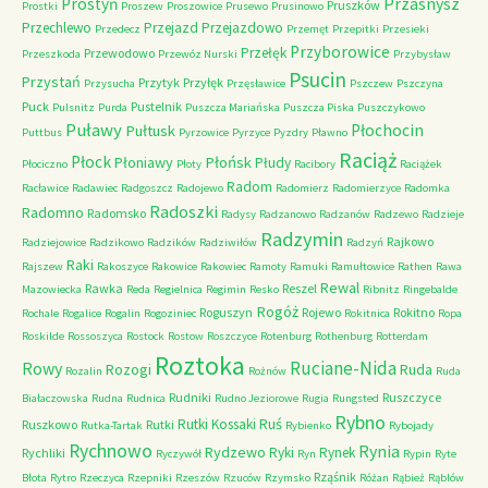
Przasnysz
Prostyń
Pruszków
Prostki
Proszew
Proszowice
Prusewo
Prusinowo
Przechlewo
Przejazd
Przejazdowo
Przedecz
Przemęt
Przepitki
Przesieki
Przyborowice
Przełęk
Przewodowo
Przeszkoda
Przewóz Nurski
Przybysław
Psucin
Przystań
Przytyk
Przyłęk
Przysucha
Przęsławice
Pszczew
Pszczyna
Puck
Pustelnik
Pulsnitz
Purda
Puszcza Mariańska
Puszcza Piska
Puszczykowo
Puławy
Pułtusk
Płochocin
Puttbus
Pyrzowice
Pyrzyce
Pyzdry
Pławno
Raciąż
Płock
Płońsk
Płoniawy
Płudy
Płociczno
Płoty
Racibory
Raciążek
Radom
Racławice
Radawiec
Radgoszcz
Radojewo
Radomierz
Radomierzyce
Radomka
Radoszki
Radomno
Radomsko
Radysy
Radzanowo
Radzanów
Radzewo
Radzieje
Radzymin
Rajkowo
Radziejowice
Radzikowo
Radzików
Radziwiłów
Radzyń
Raki
Rajszew
Rakoszyce
Rakowice
Rakowiec
Ramoty
Ramuki
Ramułtowice
Rathen
Rawa
Rewal
Rawka
Reszel
Mazowiecka
Reda
Regielnica
Regimin
Resko
Ribnitz
Ringebalde
Rogóż
Roguszyn
Rojewo
Rokitno
Rochale
Rogalice
Rogalin
Rogoziniec
Rokitnica
Ropa
Roskilde
Rossoszyca
Rostock
Rostow
Roszczyce
Rotenburg
Rothenburg
Rotterdam
Roztoka
Ruciane-Nida
Rowy
Rozogi
Ruda
Rozalin
Rożnów
Ruda
Rudniki
Ruszczyce
Białaczowska
Rudna
Rudnica
Rudno Jeziorowe
Rugia
Rungsted
Rybno
Ruś
Rutki Kossaki
Ruszkowo
Rutki
Rutka-Tartak
Rybienko
Rybojady
Rychnowo
Rynia
Rydzewo
Ryki
Rynek
Rychliki
Ryczywół
Ryn
Rypin
Ryte
Rząśnik
Błota
Rytro
Rzeczyca
Rzepniki
Rzeszów
Rzuców
Rzymsko
Różan
Rąbież
Rąblów