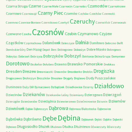
Czarne
Czarnostów
Czarna Struga
Czarne Małe
Czarnocin
Czarnolas
Czarnotrzew
Czarny Piec
Czarnowo
Czarnów
Czarnowąż
Czchów
Czechów
Czerewki
Czeruchy
Czermno
Czernice Borowe
Czernikowo
Czertyń
Czerwińsk
Czerwonak
Czosnów
Czubin
Czymanowo
Czyżew
Czerwone
Czocha
Dalnia
Cząstków
Dalanówek
Daniłowo
Częstochowa
Daleszyce
Debrzno
Delft
Den Haag
Dobre Miasto
Dembskie Góry
Depot
Derc
Dobiegniew
Dobieżyn
Dobrojewo
Dobrzyń
Dobrzyków
Dobrylas
Dobrzeń
Dobrzyca
Doktorce
Dolna Grupa
Domaniew
Dorotowo
Drawsko Pomorskie
Drawno
Dosłońce
Dołubno
Drebkau
Drogiszka
Dresden
Dreszew
Drewniaczki
Drewnów
Drezdenko
Droblin
Dudy Puszczańskie
Drogoszewo
Drohiczyn
Droszków
Drwalew
Drygały
Drążewo
Działdowo
Duninowo
Duży Dół
Dymaczewo
Dzbądzek
Dziadkowice
Dziarny
Dziekanów
Dzierzgoń
Dziecinów
Dzierzgowo
Dziekanów Leśny
Dziemiany
Dziwnów
Dzierżążnia
Dzierzgów
Dzierżoniów
Dziewierzewo
Dziećmirowice
Dziunin
Dąbrowa
Dziwnówek
Dąbie
Dąbroszyn
Dąbrowa Białostocka
Dąbrowice
Dębina
Dębe
Dąbrówno
Dąbrówka
Dębionek
Dębki
Dęblin
Dębniki
Długosiodło
Dłużek
Dłużka
Dłużniewo
Dębowo
Dłużewo
Dźwierzuty
Dźwirzuty