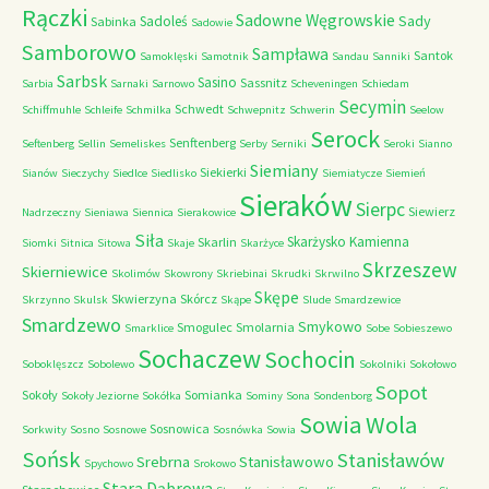
Rączki
Sadowne Węgrowskie
Sady
Sadoleś
Sabinka
Sadowie
Samborowo
Sampława
Santok
Samoklęski
Samotnik
Sandau
Sanniki
Sarbsk
Sasino
Sassnitz
Sarbia
Sarnaki
Sarnowo
Scheveningen
Schiedam
Secymin
Schwedt
Schiffmuhle
Schleife
Schmilka
Schwepnitz
Schwerin
Seelow
Serock
Senftenberg
Seftenberg
Sellin
Semeliskes
Serby
Serniki
Seroki
Sianno
Siemiany
Siekierki
Sianów
Sieczychy
Siedlce
Siedlisko
Siemiatycze
Siemień
Sieraków
Sierpc
Siewierz
Nadrzeczny
Sieniawa
Siennica
Sierakowice
Siła
Skarżysko Kamienna
Skarlin
Siomki
Sitnica
Sitowa
Skaje
Skarżyce
Skrzeszew
Skierniewice
Skolimów
Skowrony
Skriebinai
Skrudki
Skrwilno
Skępe
Skwierzyna
Skórcz
Skrzynno
Skulsk
Skąpe
Slude
Smardzewice
Smardzewo
Smykowo
Smogulec
Smolarnia
Smarklice
Sobe
Sobieszewo
Sochaczew
Sochocin
Soboklęszcz
Sobolewo
Sokolniki
Sokołowo
Sopot
Sokoły
Somianka
Sokoły Jeziorne
Sokółka
Sominy
Sona
Sondenborg
Sowia Wola
Sosnowica
Sorkwity
Sosno
Sosnowe
Sosnówka
Sowia
Sońsk
Stanisławów
Srebrna
Stanisławowo
Spychowo
Srokowo
Stara Dąbrowa