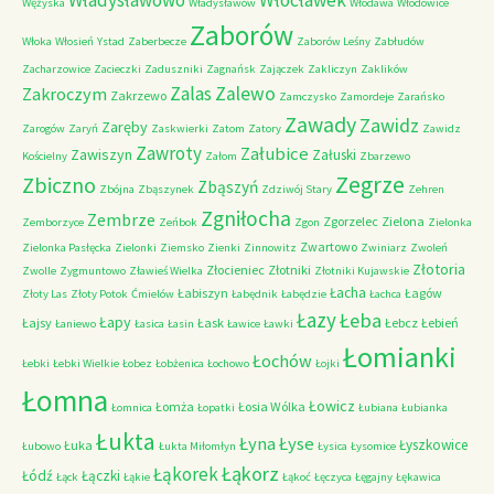
Władysławowo
Włocławek
Wężyska
Władysławów
Włodawa
Włodowice
Zaborów
Włoka
Włosień
Ystad
Zaberbecze
Zaborów Leśny
Zabłudów
Zacharzowice
Zacieczki
Zaduszniki
Zagnańsk
Zajączek
Zakliczyn
Zaklików
Zalas
Zalewo
Zakroczym
Zakrzewo
Zamczysko
Zamordeje
Zarańsko
Zawady
Zawidz
Zaręby
Zarogów
Zaryń
Zaskwierki
Zatom
Zatory
Zawidz
Zawroty
Załubice
Zawiszyn
Załuski
Kościelny
Załom
Zbarzewo
Zegrze
Zbiczno
Zbąszyń
Zbójna
Zbąszynek
Zdziwój Stary
Zehren
Zgniłocha
Zembrze
Zgorzelec
Zielona
Zemborzyce
Zeńbok
Zgon
Zielonka
Zwartowo
Zielonka Pasłęcka
Zielonki
Ziemsko
Zienki
Zinnowitz
Zwiniarz
Zwoleń
Złotoria
Złocieniec
Złotniki
Zwolle
Zygmuntowo
Zławieś Wielka
Złotniki Kujawskie
Łacha
Łabiszyn
Łagów
Złoty Las
Złoty Potok
Ćmielów
Łabędnik
Łabędzie
Łachca
Łazy
Łeba
Łapy
Łajsy
Łask
Łebcz
Łebień
Łaniewo
Łasica
Łasin
Ławice
Ławki
Łomianki
Łochów
Łebki
Łebki Wielkie
Łobez
Łobżenica
Łochowo
Łojki
Łomna
Łowicz
Łomża
Łosia Wólka
Łomnica
Łopatki
Łubiana
Łubianka
Łukta
Łyna
Łyse
Łyszkowice
Łuka
Łubowo
Łukta Miłomłyn
Łysica
Łysomice
Łąkorz
Łąkorek
Łódź
Łączki
Łąck
Łąkie
Łąkoć
Łęczyca
Łęgajny
Łękawica