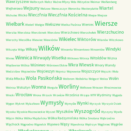
Wawrzyszew
Wałbrzych
Wałcz
Ważne Młyny
Wda
Wdzydze
Weimar
Weißenberg
Wejsuny
Wiartel
Wejherowo
Welzow
Wereszczyn
Weronika
Westerplatte
Wieczfnia Kościelna
Wieczfnia
Wicko
Wichulec
Wiejce
Wiejsce
Wiersze
Wielbark
Wieliszew
Wieniec
Wieleń
Wielgie
Wielka Piaśnica
Wierzchucino
Wierzchowo
Wierzba
Wierzbica
Wierzbinek
Wierzbno
Wierzchołek
Wikielec
Wiktorów
Wierzchy
Wiesiółka
Wiewiec
Wiewiórów
Wilanów
Wilczkowo
Wilków
Windyki
Wilkasy
Wilczęta
Wilga
Wincenta
Wincentowo
Wincentów
Winnica
Wirwajdy
Wisełka
Witoldów
Wizna
Winiec
Witkowo
Witnica
Wkra
Wlewsk
Wiśniewo
Wnory Wandy
Więcławice
Wiślica
Wiśniowo Ełckie
Wojcieszyn
Wojszczyce
Wodzisław
Wojciechów
Wojnicz
Wojnowice
Wojszki
Wola
Wola Pasikońska
Wolin
Wola Młocka
Wolbrom
Wolbórka
Wolgast
Wolica
Worliny
Wonna
Wolsztyn
Wolnica
Worgule
Wołkowe
Wriezen
Wrocimowice
Wrocław
Września
Wydminy
Wrocki
Wrona
Wrzask
Wrzeście
Wrząca
WTR
Wygoda
Wymysły
Wynki
Wygon
Wykrot
Wylazłowo
Wymyśle
Wyrzysk
Wyrzysk Osiek
Wyszogród
Wyszków
Wysoka
Wysokie Mazowieckie
Wyszel
Wyszyny
Wywła
Wólka Radzymińska
Wójcin
Wólka
Wólka Majdańska
Wólka Smolana
Wąbrzeźno
Wąsy
Wąchock
Wąsewo
Węgrów
Wągrodno
Wąpielsk
Wąwolnica
Wędrzyn
Węgliniec