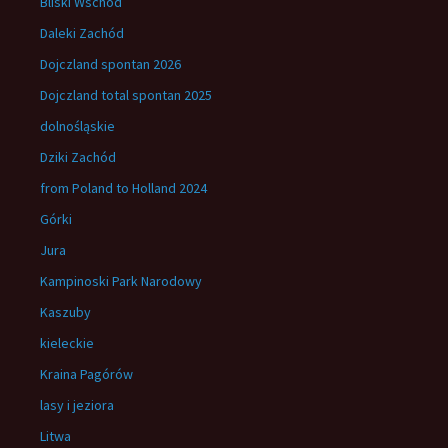
Bliski Wschód
Daleki Zachód
Dojczland spontan 2026
Dojczland total spontan 2025
dolnośląskie
Dziki Zachód
from Poland to Holland 2024
Górki
Jura
Kampinoski Park Narodowy
Kaszuby
kieleckie
Kraina Pagórów
lasy i jeziora
Litwa