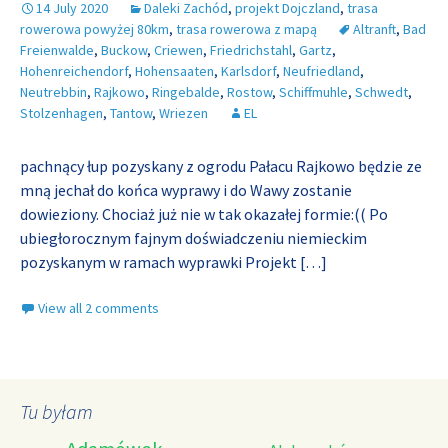
14 July 2020
Daleki Zachód
,
projekt Dojczland
,
trasa
rowerowa powyżej 80km
,
trasa rowerowa z mapą
Altranft
,
Bad
Freienwalde
,
Buckow
,
Criewen
,
Friedrichstahl
,
Gartz
,
Hohenreichendorf
,
Hohensaaten
,
Karlsdorf
,
Neufriedland
,
Neutrebbin
,
Rajkowo
,
Ringebalde
,
Rostow
,
Schiffmuhle
,
Schwedt
,
Stolzenhagen
,
Tantow
,
Wriezen
EL
pachnący łup pozyskany z ogrodu Pałacu Rajkowo będzie ze
mną jechał do końca wyprawy i do Wawy zostanie
dowieziony. Chociaż już nie w tak okazałej formie:(( Po
ubiegłorocznym fajnym doświadczeniu niemieckim
pozyskanym w ramach wyprawki Projekt
[…]
View all 2 comments
Tu byłam