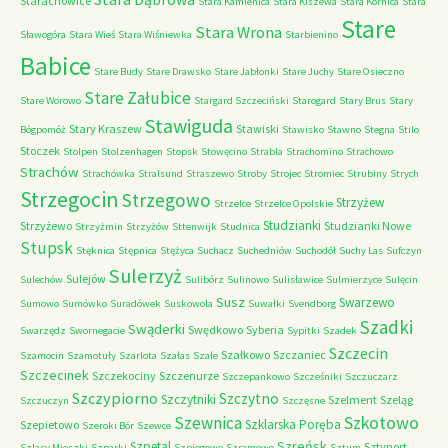
Starachowice
Stara Kamienica
Stara Kiszewa
Stara Kornica
Stara
Stare
Stara Wrona
Sławogóra
Stara Wieś
Stara Wiśniewka
Starbienino
Babice
Stare Budy
Stare Drawsko
Stare Jabłonki
Stare Juchy
Stare Osieczno
Stare Załubice
Stare Worowo
Stargard Szczeciński
Starogard
Stary Brus
Stary
Stawiguda
Stary Kraszew
Stawiski
Bógpomóż
Stawisko
Stawno
Stegna
Stilo
Stoczek
Stolpen
Stolzenhagen
Stopsk
Stowęcino
Strabla
Strachomino
Strachowo
Strachów
Strachówka
Stralsund
Straszewo
Stroby
Strojec
Stromiec
Strubiny
Strych
Strzegocin
Strzegowo
Strzyżew
Strzelce
Strzelce Opolskie
Studzianki
Strzyżewo
Studzianki Nowe
Strzyżmin
Strzyżów
Sttenwijk
Studnica
Stupsk
Stęknica
Stępnica
Stężyca
Suchacz
Suchedniów
Suchodół
Suchy Las
Sufczyn
Sulerzyż
Sulejów
Sulechów
Sulibórz
Sulinowo
Sulisławice
Sulmierzyce
Sulęcin
Susz
Swarzewo
Sumowo
Sumówko
Suradówek
Suskowola
Suwałki
Svendborg
Szadki
Swąderki
Swędkowo
Syberia
Swarzędz
Swornegacie
Sypitki
Szadek
Szczecin
Szałkowo
Szczaniec
Szamocin
Szamotuły
Szarlota
Szałas
Szałe
Szczecinek
Szczekociny
Szczenurze
Szczepankowo
Szcześniki
Szczuczarz
Szczypiorno
Szczytno
Szczytniki
Szelment
Szeląg
Szczuczyn
Szczęsne
Szkotowo
Szewnica
Szklarska Poręba
Szepietowo
Szeroki Bór
Szewce
Szreńsk
Szpetal
Sztynort
Szlasy Mieszki
Szparki
Szpiegowo
Szramowo
Sztum