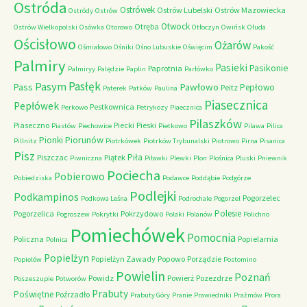
Ostróda
Ostrówek
Ostrów Lubelski
Ostrów Mazowiecka
Ostródy
Ostrów
Otwock
Otręba
Ostrów Wielkopolski
Osówka
Otorowo
Otłoczyn
Owińsk
Ołuda
Ościsłowo
Ożarów
Ośmiałowo
Ośniki
Ośno Lubuskie
Oświęcim
Pakość
Palmiry
Pasieki
Pasikonie
Paprotnia
Palmiryy
Palędzie
Paplin
Parłówko
Pasłęk
Pasym
Pawłowo
Pass
Pepłowo
Peitz
Paterek
Patków
Paulina
Piasecznica
Pepłówek
Pestkownica
Perkowo
Petrykozy
Piaecznica
Pilaszków
Piaseczno
Piecki
Pieski
Piastów
Piechowice
Pietkowo
Pilawa
Pilica
Piorunów
Pionki
Pillnitz
Piotrkówek
Piotrków Trybunalski
Piotrowo
Pirna
Pisanica
Pisz
Piła
Piszczac
Piątek
Piwniczna
Piławki
Plewki
Plon
Plośnica
Pluski
Pniewnik
Pociecha
Pobierowo
Pobiedziska
Podawce
Poddąbie
Podgórze
Podlejki
Podkampinos
Pogorzelec
Podkowa Leśna
Podrochale
Pogorzel
Polesie
Pogorzelica
Pokrzydowo
Pogroszew
Pokrytki
Polaki
Polanów
Polichno
Pomiechówek
Pomocnia
Policzna
Popielarnia
Polnica
Popielżyn
Popielżyn Zawady
Popowo
Porządzie
Popielów
Postomino
Powielin
Poznań
Powidz
Powierż
Pozezdrze
Poszeszupie
Potworów
Prabuty
Poświętne
Poźrzadło
Prabuty Góry
Pranie
Prawiedniki
Prażmów
Prora