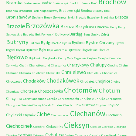
Brochów
Bramka
Brańsk
Bratuszewo
Brańszczyk
Breddin
Brema
Breń
Brodowe Łąki
Brodowo
Brodnica
Brodnicki Park Krajobrazowy
Brody
Brok
Bronisławów
Brzoza
Bruliny
Brwinów
Brusy
Bryki
Brzezie
Brzeziny
Brzeźnica
Brzozówka
Brzozie
Brzydowo
Brzuza
Buckow
Budy
Budy
Burdąg
Bulkowo
Busko Zdrój
Sulkowskie
Budzów
Buk Pomorski
Burg
Butryny
Bystre Chrzany
Bydgoszcz
Bydlino
Butzow
Bydlin
Bytów
Bąki
Bógdał
Bączal
Bądkowo
Bąki Wieczfnia
Bąkowiec
Błogosławie
Błotnica
Błędowo
Błędówko
Cecylówka
Cedry Małe
Cegielnia
Cegłów
Celejów
Ceranów
Chałupy
Charzykowy
Cerkwica
Chalin
Charlottenlund
Charsznica
Chechło
Chełm
Chmielewo
Chełmno
Chełmża
Chlebowo
Chlewiska
Chmielnik
Chobienice
Chodakówek
Chodaków
Chojnice
Choczewo
Chodzież
Chojny
Chotomów
Chotum
Chorzele
Choszczówka
Chomiąża
Chrcynno
Christiansminde
Chrośle
Chruszczobród
Chruściele
Chruśle
Chrzanowo
Chwaliszewo
Chylice
Chrzypsko Wielkie
Chrząchówek
Chudek
Chudki
Chycina
Ciechanów
Ciche
Chyliczki
Chynów
Ciechocin
Ciechanowiec
Cieksyn
Ciechocinek
Ciekocinko
Cieciórki
Cieplice
Cierpice
Cieszyno
Cybulice
Cottbus
Cyganka
Czaplinek
Cigacice
Criewen
Cychry
Czaplin
Czarna