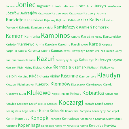
Joniec
Jurzyn
Jurata
Jugowice
Jonava
Julinek
Juliszew
Jurki
Józefkowo
Józefów
Jędrzejów
Kaczorowo
Kaczory
Kaczkowo
Kaczorowy
Kadyny
Kadzidło
Kaliszki
Kalisz
Kadłubówka
Kajetany
Kajkowo
Kalisko
Kalisz
Kamieńczyk
Kamień Pomorski
Pomorski
Kalvarija
Kamienna Knieja
Kampinos
Kamion
Karaś
Kamionka
Karczmisko
Kaputy
Karczew
Karpa
Karniewo
Karolew
Karolino
Karolinowo
Karlsdorf
Karnin
Karpacz
Karwica
Kaunas
Karpniki
Karwia
Karwik
Kawki
Kawęczyn
Kazimierz
Kazimierz Dolny
Kazuń
Kałuszyn
Kałęczyn
Kcynia
Kazimierzowo
Kaznów
Kałeczyny
Kaługa
Kiernozia
Kiezmark
Kielce
Kerszek
Kicin
Kiciny
Kiekrz
Kiełbaski
Kiełkowice
Klaudyn
Kiścinne
Kikół
Kisiny
Kiełpin
Kilonia
Kiełpino
Klampenborg
Klembów
Klekotki
Klewinowo
Klewki
Kleczew
Kleinkoschen
Kleszczów
Klukowo
Kobiałka
Kniewo
Kluczewo
Kluki
Klępsk
Knieja
Kobylanka
Koczargi
Kobyłka
Kociesze
Kocień Wielki
Kociołek
Koczała
Kodeń
Kodrąb
Kolno
Koluszki
Koenigstein
Koge
Kolesin
Komornica
Kompina
Konarzyny
Koniecpol
Konopki
Konin
Konojady
Konradowo
Konotop
Konstancin
Konstantynów Łódzki
Kopenhaga
Korytnica
Korytów
Kopalino
Koronowo
Koryciny
Koryciska
Koryta