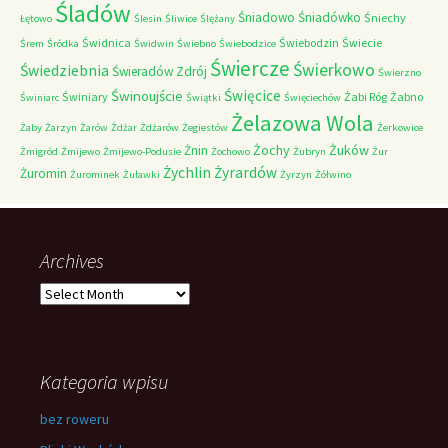
Śladów
Śniadowo
Śniadówko
Śniechy
Łętowo
Ślesin
Śliwice
Ślężany
Świdnica
Świebodzin
Świecie
Śrem
Śródka
Świdwin
Świebno
Świebodzice
Świercze
Świerkowo
Świedziebnia
Świeradów Zdrój
Świerzno
Świnoujście
Święcice
Świniary
Żabi Róg
Żabno
Świniarc
Świątki
Święciechów
Żelazowa Wola
Żaby
Żarzyn
Żarów
Żdżar
Żdżarów
Żegiestów
Żerkowice
Żochy
Żuków
Żnin
Żmigród
Żmijewo
Żmijewo-Podusie
Żochowo
Żubryn
Żur
Żychlin
Żyrardów
Żuromin
Żurominek
Żuławki
Żyrzyn
Żółwino
Archives
Archives
Kategoria wpisu
bez roweru