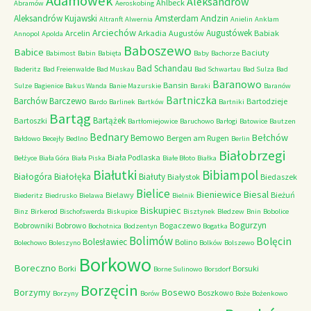
Adamówek
Aleksandrów
Ahlbeck
Abramów
Aeroskobing
Andzin
Aleksandrów Kujawski
Amsterdam
Altranft
Alwernia
Anielin
Anklam
Arciechów
Augustówek
Arcelin
Arkadia
Augustów
Babiak
Annopol
Apolda
Baboszewo
Babice
Baciuty
Babimost
Babin
Babięta
Baby
Bachorze
Bad Schandau
Baderitz
Bad Freienwalde
Bad Muskau
Bad Schwartau
Bad Sulza
Bad
Baranowo
Bansin
Sulze
Bagienice
Bakus Wanda
Banie Mazurskie
Baraki
Baranów
Bartniczka
Barchów
Barczewo
Bartodzieje
Bardo
Barlinek
Bartków
Bartniki
Bartąg
Bartążek
Bartoszki
Bartłomiejowice
Baruchowo
Barłogi
Batowice
Bautzen
Bednary
Bełchów
Bemowo
Bergen am Rugen
Bałdowo
Becejły
Bedlno
Berlin
Białobrzegi
Biała Podlaska
Bełżyce
Biała Góra
Biała Piska
Białe Błoto
Białka
Białutki
Bibiampol
Białogóra
Białołęka
Białuty
Białystok
Biedaszek
Bielice
Bieniewice
Biesal
Bielawy
Bieżuń
Biederitz
Biedrusko
Bielawa
Bielnik
Biskupiec
Binz
Birkerod
Bischofswerda
Biskupice
Bisztynek
Bledzew
Bnin
Bobolice
Bogurzyn
Bobrowniki
Bobrowo
Bogaczewo
Bochotnica
Bodzentyn
Bogatka
Bolimów
Bolęcin
Bolesławiec
Bolino
Bolechowo
Boleszyno
Bolków
Bolszewo
Borkowo
Boreczno
Borki
Borsuki
Borne Sulinowo
Borsdorf
Borzęcin
Borzymy
Bosewo
Boszkowo
Borzyny
Borów
Boże
Bożenkowo