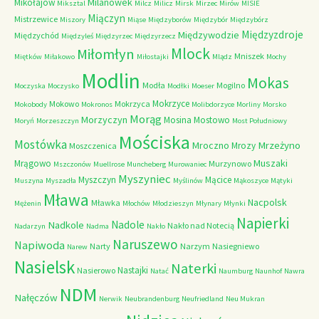
Milanówek
Mikołajów
Miksztal
Milcz
Milicz
Mirsk
Mirzec
Mirów
MISIE
Miączyn
Mistrzewice
Miszory
Miąse
Międzyborów
Międzybór
Międzybórz
Międzyzdroje
Międzywodzie
Międzychód
Międzyleś
Międzyrzec
Międzyrzecz
Mlock
Miłomłyn
Mniszek
Miętków
Miłakowo
Miłostajki
Mlądz
Mochy
Modlin
Mokas
Modła
Mogilno
Moczyska
Moczysko
Modłki
Moeser
Mokrzyce
Mokowo
Mokrzyca
Mokobody
Mokronos
Molibdorzyce
Morliny
Morsko
Morąg
Morzyczyn
Mosina
Mostowo
Moryń
Morzeszczyn
Most Południowy
Mościska
Mostówka
Mrzeżyno
Mroczno
Mrozy
Moszczenica
Muszaki
Mrągowo
Murzynowo
Mszczonów
Muellrose
Muncheberg
Murowaniec
Myszyniec
Myszczyn
Mącice
Muszyna
Myszadła
Myślinów
Mąkoszyce
Mątyki
Mława
Nacpolsk
Mławka
Mężenin
Młochów
Młodzieszyn
Młynary
Młynki
Napierki
Nadkole
Nadole
Nakło nad Notecią
Nadarzyn
Nadma
Nakło
Naruszewo
Napiwoda
Narty
Narzym
Nasiegniewo
Narew
Nasielsk
Naterki
Nastajki
Nasierowo
Natać
Naumburg
Naunhof
Nawra
NDM
Nałęczów
Nerwik
Neubrandenburg
Neufriedland
Neu Mukran