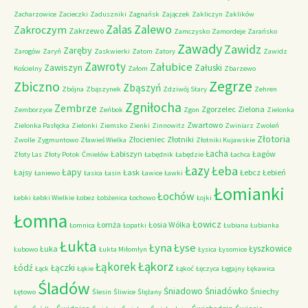
Zacharzowice
Zacieczki
Zaduszniki
Zagnańsk
Zajączek
Zakliczyn
Zaklików
Zalas
Zalewo
Zakroczym
Zakrzewo
Zamczysko
Zamordeje
Zarańsko
Zawady
Zawidz
Zaręby
Zarogów
Zaryń
Zaskwierki
Zatom
Zatory
Zawidz
Zawroty
Załubice
Zawiszyn
Załuski
Kościelny
Załom
Zbarzewo
Zegrze
Zbiczno
Zbąszyń
Zbójna
Zbąszynek
Zdziwój Stary
Zehren
Zgniłocha
Zembrze
Zgorzelec
Zielona
Zemborzyce
Zeńbok
Zgon
Zielonka
Zwartowo
Zielonka Pasłęcka
Zielonki
Ziemsko
Zienki
Zinnowitz
Zwiniarz
Zwoleń
Złotoria
Złocieniec
Złotniki
Zwolle
Zygmuntowo
Zławieś Wielka
Złotniki Kujawskie
Łacha
Łabiszyn
Łagów
Złoty Las
Złoty Potok
Ćmielów
Łabędnik
Łabędzie
Łachca
Łazy
Łeba
Łapy
Łajsy
Łask
Łebcz
Łebień
Łaniewo
Łasica
Łasin
Ławice
Ławki
Łomianki
Łochów
Łebki
Łebki Wielkie
Łobez
Łobżenica
Łochowo
Łojki
Łomna
Łowicz
Łomża
Łosia Wólka
Łomnica
Łopatki
Łubiana
Łubianka
Łukta
Łyna
Łyse
Łyszkowice
Łuka
Łubowo
Łukta Miłomłyn
Łysica
Łysomice
Łąkorz
Łąkorek
Łódź
Łączki
Łąck
Łąkie
Łąkoć
Łęczyca
Łęgajny
Łękawica
Śladów
Śniadowo
Śniadówko
Śniechy
Łętowo
Ślesin
Śliwice
Ślężany