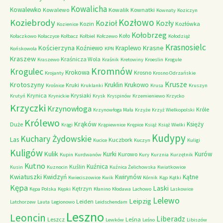
Kowalicha
Kowalewko
Kowalewo
Kowalik
Kownatki
Kownaty
Koziczyn
Kozłowo
Koziebrody
Kozioł
Kozły
Kozin
Kozłówka
Kozienice
Kołobrzeg
Koło
Kołaczkowo
Kołaczyce
Kołbacz
Kołbiel
Kołczewo
Kołodziąż
Krasnosielc
Kościerzyna
Krasne
Koźniewo
Kraplewo
Końskowola
KPN
Kraszew
Kraśnicza Wola
Kraszewo
Kraśnik
Kretowiny
Kroeslin
Krogule
Kromnów
Krogulec
Krokowa
Krosno
Krojanty
Krosno Odrzańskie
Krusze
Krotoszyny
Kruklin
Krukowo
Kruki
Krośnice
Kruklanki
Krusa
Kruszyn
Krynica
Krysiaki
Krutyń
Krynickie
Krysk
Kryspinów
Krzemieniewo
Krzycko
Krzyczki
Krzynowłoga
Króle
Krzynowłoga Mała
Krzyże
Krzyż Wielkopolski
Królewo
Krąków
Księży
Duże
Krągi
Krąpiewnice
Krępice
Książ
Książ Wielki
Kudypy
Kuchary Żydowskie
Las
Kuczbork
Kucice
Kuczyn
Kuligi
Kuligów
Kulik
Kurki
Kurów
Kurowo
Kupin
Kurdwanów
Kury
Kurznia
Kurzętnik
Kutno
Kuźnica
Kuślin
Kusin
Kuznocin
Kuźnica Żelichowska
Kwiatkowice
Kwiatuszki
Kwidzyń
Kwirynów
Kątne
Kwieciszowice
Kwik
Kórnik
Kąp
Kątki
Kępa
Laski
Kętrzyn
Kępa Polska
Kępki
Kłanino
Kłodawa
Lachowo
Laskowice
Lelewo
Leipzig
Leiden
Latchorzew
Lauta
Legionowo
Leidschendam
Leszno
Leoncin
Liberadz
Leszcz
Leśna
Lewków
Leśno
Libiszów