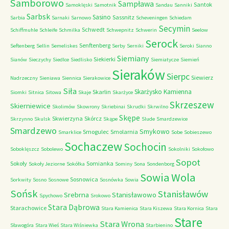
Samborowo
Sampława
Santok
Samoklęski
Samotnik
Sandau
Sanniki
Sarbsk
Sasino
Sassnitz
Sarbia
Sarnaki
Sarnowo
Scheveningen
Schiedam
Secymin
Schwedt
Schiffmuhle
Schleife
Schmilka
Schwepnitz
Schwerin
Seelow
Serock
Senftenberg
Seftenberg
Sellin
Semeliskes
Serby
Serniki
Seroki
Sianno
Siemiany
Siekierki
Sianów
Sieczychy
Siedlce
Siedlisko
Siemiatycze
Siemień
Sieraków
Sierpc
Siewierz
Nadrzeczny
Sieniawa
Siennica
Sierakowice
Siła
Skarżysko Kamienna
Skarlin
Siomki
Sitnica
Sitowa
Skaje
Skarżyce
Skrzeszew
Skierniewice
Skolimów
Skowrony
Skriebinai
Skrudki
Skrwilno
Skępe
Skwierzyna
Skórcz
Skrzynno
Skulsk
Skąpe
Slude
Smardzewice
Smardzewo
Smykowo
Smogulec
Smolarnia
Smarklice
Sobe
Sobieszewo
Sochaczew
Sochocin
Soboklęszcz
Sobolewo
Sokolniki
Sokołowo
Sopot
Sokoły
Somianka
Sokoły Jeziorne
Sokółka
Sominy
Sona
Sondenborg
Sowia Wola
Sosnowica
Sorkwity
Sosno
Sosnowe
Sosnówka
Sowia
Sońsk
Stanisławów
Srebrna
Stanisławowo
Spychowo
Srokowo
Stara Dąbrowa
Starachowice
Stara Kamienica
Stara Kiszewa
Stara Kornica
Stara
Stare
Stara Wrona
Sławogóra
Stara Wieś
Stara Wiśniewka
Starbienino