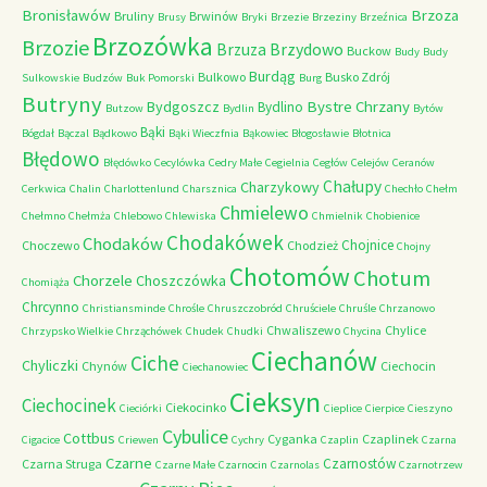
Bronisławów
Brzoza
Bruliny
Brwinów
Brusy
Bryki
Brzezie
Brzeziny
Brzeźnica
Brzozówka
Brzozie
Brzydowo
Brzuza
Buckow
Budy
Budy
Burdąg
Bulkowo
Busko Zdrój
Sulkowskie
Budzów
Buk Pomorski
Burg
Butryny
Bystre Chrzany
Bydgoszcz
Bydlino
Butzow
Bydlin
Bytów
Bąki
Bógdał
Bączal
Bądkowo
Bąki Wieczfnia
Bąkowiec
Błogosławie
Błotnica
Błędowo
Błędówko
Cecylówka
Cedry Małe
Cegielnia
Cegłów
Celejów
Ceranów
Chałupy
Charzykowy
Cerkwica
Chalin
Charlottenlund
Charsznica
Chechło
Chełm
Chmielewo
Chełmno
Chełmża
Chlebowo
Chlewiska
Chmielnik
Chobienice
Chodakówek
Chodaków
Chojnice
Choczewo
Chodzież
Chojny
Chotomów
Chotum
Chorzele
Choszczówka
Chomiąża
Chrcynno
Christiansminde
Chrośle
Chruszczobród
Chruściele
Chruśle
Chrzanowo
Chwaliszewo
Chylice
Chrzypsko Wielkie
Chrząchówek
Chudek
Chudki
Chycina
Ciechanów
Ciche
Chyliczki
Chynów
Ciechocin
Ciechanowiec
Cieksyn
Ciechocinek
Ciekocinko
Cieciórki
Cieplice
Cierpice
Cieszyno
Cybulice
Cottbus
Cyganka
Czaplinek
Cigacice
Criewen
Cychry
Czaplin
Czarna
Czarne
Czarnostów
Czarna Struga
Czarne Małe
Czarnocin
Czarnolas
Czarnotrzew