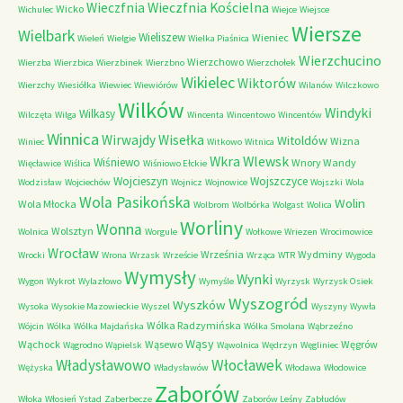
Wieczfnia Kościelna
Wieczfnia
Wicko
Wichulec
Wiejce
Wiejsce
Wiersze
Wielbark
Wieliszew
Wieniec
Wieleń
Wielgie
Wielka Piaśnica
Wierzchucino
Wierzchowo
Wierzba
Wierzbica
Wierzbinek
Wierzbno
Wierzchołek
Wikielec
Wiktorów
Wierzchy
Wiesiółka
Wiewiec
Wiewiórów
Wilanów
Wilczkowo
Wilków
Windyki
Wilkasy
Wilczęta
Wilga
Wincenta
Wincentowo
Wincentów
Winnica
Wirwajdy
Wisełka
Witoldów
Wizna
Winiec
Witkowo
Witnica
Wkra
Wlewsk
Wiśniewo
Wnory Wandy
Więcławice
Wiślica
Wiśniowo Ełckie
Wojcieszyn
Wojszczyce
Wodzisław
Wojciechów
Wojnicz
Wojnowice
Wojszki
Wola
Wola Pasikońska
Wolin
Wola Młocka
Wolbrom
Wolbórka
Wolgast
Wolica
Worliny
Wonna
Wolsztyn
Wolnica
Worgule
Wołkowe
Wriezen
Wrocimowice
Wrocław
Września
Wydminy
Wrocki
Wrona
Wrzask
Wrzeście
Wrząca
WTR
Wygoda
Wymysły
Wynki
Wygon
Wykrot
Wylazłowo
Wymyśle
Wyrzysk
Wyrzysk Osiek
Wyszogród
Wyszków
Wysoka
Wysokie Mazowieckie
Wyszel
Wyszyny
Wywła
Wólka Radzymińska
Wójcin
Wólka
Wólka Majdańska
Wólka Smolana
Wąbrzeźno
Wąsy
Wąchock
Wąsewo
Węgrów
Wągrodno
Wąpielsk
Wąwolnica
Wędrzyn
Węgliniec
Władysławowo
Włocławek
Wężyska
Władysławów
Włodawa
Włodowice
Zaborów
Włoka
Włosień
Ystad
Zaberbecze
Zaborów Leśny
Zabłudów