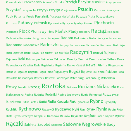
Przyborowice
Przełęk
Przewodowo
Przeszkoda
Przewóz Nurski
Przybysław
Psucin
Przystań
Przytyk
Przyłęk
Przysucha
Przęsławice
Pszczew
Pszczyna
Puck
Pustelnik
Pulsnitz
Purda
Puszcza Mariańska
Puszcza Piska
Puszczykowo
Puławy
Pułtusk
Płochocin
Puttbus
Pyrzowice
Pyrzyce
Pyzdry
Pławno
Raciąż
Płock
Płońsk
Płoniawy
Płudy
Płociczno
Płoty
Racibory
Raciążek
Radom
Racławice
Radawiec
Radgoszcz
Radojewo
Radomierz
Radomierzyce
Radomka
Radoszki
Radomno
Radomsko
Radysy
Radzanowo
Radzanów
Radzewo
Radzieje
Radzymin
Rajkowo
Radziejowice
Radzikowo
Radzików
Radziwiłów
Radzyń
Raki
Rajszew
Rakoszyce
Rakowice
Rakowiec
Ramoty
Ramuki
Ramułtowice
Rathen
Rawa
Rewal
Rawka
Reszel
Mazowiecka
Reda
Regielnica
Regimin
Resko
Ribnitz
Ringebalde
Rogóż
Roguszyn
Rojewo
Rokitno
Rochale
Rogalice
Rogalin
Rogoziniec
Rokitnica
Ropa
Roskilde
Rossoszyca
Rostock
Rostow
Roszczyce
Rotenburg
Rothenburg
Rotterdam
Roztoka
Ruciane-Nida
Rowy
Rozogi
Ruda
Rozalin
Rożnów
Ruda
Rudniki
Ruszczyce
Białaczowska
Rudna
Rudnica
Rudno Jeziorowe
Rugia
Rungsted
Rybno
Ruś
Rutki Kossaki
Ruszkowo
Rutki
Rutka-Tartak
Rybienko
Rybojady
Rychnowo
Rynia
Rydzewo
Ryki
Rynek
Rychliki
Ryczywół
Ryn
Rypin
Ryte
Rząśnik
Błota
Rytro
Rzeczyca
Rzepniki
Rzeszów
Rzuców
Rzymsko
Różan
Rąbież
Rąblów
Rączki
Sadowne Węgrowskie
Sady
Sadoleś
Sabinka
Sadowie