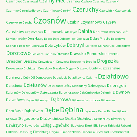
Czarny Piec
Czarnowo
Czarnów
Czarnowąż
Czchów
Czechów
Czerewki
Czeruchy
Czermno
Czernice Borowe
Czernikowo
Czertyń
Czerwińsk
Czerwonak
Czosnów
Czubin
Czymanowo
Czyżew
Czerwone
Czocha
Dalnia
Cząstków
Dalanówek
Daniłowo
Częstochowa
Daleszyce
Debrzno
Delft
Den Haag
Dobre Miasto
Dembskie Góry
Depot
Derc
Dobiegniew
Dobieżyn
Dobrojewo
Dobrzyń
Dobrzyków
Dobrylas
Dobrzeń
Dobrzyca
Doktorce
Dolna Grupa
Domaniew
Dorotowo
Drawsko Pomorskie
Drawno
Dosłońce
Dołubno
Drebkau
Drogiszka
Dresden
Dreszew
Drewniaczki
Drewnów
Drezdenko
Droblin
Dudy Puszczańskie
Drogoszewo
Drohiczyn
Droszków
Drwalew
Drygały
Drążewo
Działdowo
Duninowo
Duży Dół
Dymaczewo
Dzbądzek
Dziadkowice
Dziarny
Dziekanów
Dzierzgoń
Dziecinów
Dzierzgowo
Dziekanów Leśny
Dziemiany
Dziwnów
Dzierżążnia
Dzierzgów
Dzierżoniów
Dziewierzewo
Dziećmirowice
Dziunin
Dąbrowa
Dziwnówek
Dąbie
Dąbroszyn
Dąbrowa Białostocka
Dąbrowice
Dębina
Dębe
Dąbrówno
Dąbrówka
Dębionek
Dębki
Dęblin
Dębniki
Długosiodło
Dłużek
Dłużka
Dłużniewo
Dębowo
Dłużewo
Dźwierzuty
Dźwirzuty
Elbląg
Dźwirzyno
Elgnówko
Edwardów
Elżbietów
Erurt
Ełk Szyba
Fabianki
Faborgi
Flensburg
Falkowo
Flansburg
Florynki
Franciszkowo
Fredericia
Friedland
Friedrichstahl