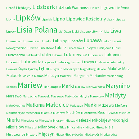
Lidzbark
Ligowo
Lidzbark Warmiński
Lichtajny
Linówno
Licheń
Lieske
Lipków
Lipno
Lipowiec Kościelny
Lipiny
Lipniak
Lipsk
Lipusz
Lisia Polana
Liwa
Lipów
Lisi Ogon
Liski
Liszyno
Litwinki
Liw
Lubawa
Lubajny
Lubartów
Lommatsch
Lommatzsch
Loretto
Lubań
Lubań
Lubicz
Lubeka
Nowogrodziec
Lubiatowo
Lubiechów
Lubiejew
Lubiejewo
Lubiel
Lubniewice
Lubomin
Lublin
Lubieszewo
Lublewko
Lubmin
Lubomierz
Lubowidz
Luszyn
Lubomino
Lucynów
Lundeborg
Lusowo
Lusławice
Luta
Lutry
Maków Maz.
Lębork
Lwówek Śląski
Lyndby
Lędzin
Macierzysz
Magdeburg
Maków
Malbork
Malużyn
Margonin
Marianów
Malchin
Malmo
Mareczki
Marienburg
Mariew
Marynino
Marki
Schloss
Marijampole
Marlow
Martwa Wisła
Małdyty
Marzewo
Marzęcino
Marózek
Maszewo
Matyldów
Matyty
Maurycew
Małocice
Małkinia
Mańki
Mdzewo
Meißen
Małe Cybulice
Małyszyn
Miedniewice
Miechów
Melibdorzyce
Mescherin
Miastko
Michrów
Mieczkowo
Mielnica
Mierki
Mikołajew
Mikołajki
Mieszki
Mierziączka
Mierzwin
Mierzyn
Mieszaki
Milanówek
Mikołajów
Miksztal
Milcz
Milicz
Mirsk
Mirzec
Mirów
MISIE
Miączyn
Mistrzewice
Miszory
Miąse
Międzyborów
Międzybór
Międzybórz