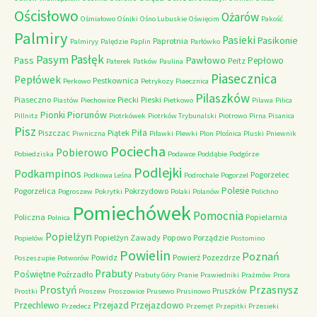
Ościsłowo
Ożarów
Ośmiałowo
Ośniki
Ośno Lubuskie
Oświęcim
Pakość
Palmiry
Pasieki
Pasikonie
Paprotnia
Palmiryy
Palędzie
Paplin
Parłówko
Pasłęk
Pasym
Pawłowo
Pass
Pepłowo
Peitz
Paterek
Patków
Paulina
Piasecznica
Pepłówek
Pestkownica
Perkowo
Petrykozy
Piaecznica
Pilaszków
Piaseczno
Piecki
Pieski
Piastów
Piechowice
Pietkowo
Pilawa
Pilica
Piorunów
Pionki
Pillnitz
Piotrkówek
Piotrków Trybunalski
Piotrowo
Pirna
Pisanica
Pisz
Piła
Piszczac
Piątek
Piwniczna
Piławki
Plewki
Plon
Plośnica
Pluski
Pniewnik
Pociecha
Pobierowo
Pobiedziska
Podawce
Poddąbie
Podgórze
Podlejki
Podkampinos
Pogorzelec
Podkowa Leśna
Podrochale
Pogorzel
Polesie
Pogorzelica
Pokrzydowo
Pogroszew
Pokrytki
Polaki
Polanów
Polichno
Pomiechówek
Pomocnia
Policzna
Popielarnia
Polnica
Popielżyn
Popielżyn Zawady
Popowo
Porządzie
Popielów
Postomino
Powielin
Poznań
Powidz
Powierż
Pozezdrze
Poszeszupie
Potworów
Prabuty
Poświętne
Poźrzadło
Prabuty Góry
Pranie
Prawiedniki
Prażmów
Prora
Przasnysz
Prostyń
Pruszków
Prostki
Proszew
Proszowice
Prusewo
Prusinowo
Przechlewo
Przejazd
Przejazdowo
Przedecz
Przemęt
Przepitki
Przesieki