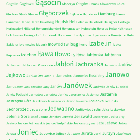
Gąsocin
Gągolin
Gągławki
Głogów
Gładczyn
Głomsk
Głowaczów
Głuch
Głęboczek
Hamburg
Głuchów
Głusk
Głusko
Głębokie
Hajnówka
Hanna
Hejdyk
Hel
Hannover
Harlev
Harsz
Havelberg
Helenka
Hellebaek
Helsignor
Herfolge
Heringsdorf
Hillerod
Hohenreichendorf
Hohensaaten
Hohnstein
Hojerup
Holte
Holthusen
Holzhausen
Horingsdorf
Hormówek
Hornbaek
Horodyszcze
Hoyerswerda
Humięcino
Huta
Izabelin
Isąg
Inowrocław
Iwno
Szklana
Ibramowice
Idzbark
Izbica
Iława
Iłowo
Iłów
Jabłonka
Izdebno
Jabłonna
Iły
Kujawska
Jabłoń
Jachranka
Jadów
Jabłonowo
Jabłonowo Pomorskie
Jadwisin
Janowo
Jajkowo
Jaktorów
Janowiec
Janowiec Kościelny
Jamniki
Janówek
Janów
Januszew
Januszewice
Jany
Janówko
Janów Lubelski
Jastarnia
Janów Podlaski
Jarmatów
Jarnatów
Jarnice
Jarosławiec
Jasionna
Jastrzębia Góra
Jedlanka
Jaszkowo
Jawiszowice
Jawor
Jaworze
Jedliński
Jedwabno
Jednorożec
Jedwabne
Jeglin
Jeglijowiec
Jelcz-Laskowice
Jerzwałd
Jelenia Góra
Jeziorany
Jeleń
Jemna
Jerichov
Jerwałd
Jezierzyce
Jeżewo
Jeże
Jezioro
Jezioro Rożnowskie
jezioro Wulpińskie
Jeziorszczyzna
Jeżów
Joniec
Jurzyn
Jurata
Jugowice
Jonava
Julinek
Juliszew
Jurki
Józefkowo