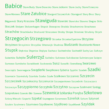
Babice
Stare Budy
Stare Drawsko
Stare Jabłonki
Stare Juchy
Stare Osieczno
Stare Załubice
Stare Worowo
Stargard Szczeciński
Starogard
Stary Brus
Stary
Stawiguda
Stary Kraszew
Stawiski
Bógpomóż
Stawisko
Stawno
Stegna
Stilo
Stoczek
Stolpen
Stolzenhagen
Stopsk
Stowęcino
Strabla
Strachomino
Strachowo
Strachów
Strachówka
Stralsund
Straszewo
Stroby
Strojec
Stromiec
Strubiny
Strych
Strzegocin
Strzegowo
Strzyżew
Strzelce
Strzelce Opolskie
Studzianki
Strzyżewo
Studzianki Nowe
Strzyżmin
Strzyżów
Sttenwijk
Studnica
Stupsk
Stęknica
Stępnica
Stężyca
Suchacz
Suchedniów
Suchodół
Suchy Las
Sufczyn
Sulerzyż
Sulejów
Sulechów
Sulibórz
Sulinowo
Sulisławice
Sulmierzyce
Sulęcin
Susz
Swarzewo
Sumowo
Sumówko
Suradówek
Suskowola
Suwałki
Svendborg
Szadki
Swąderki
Swędkowo
Syberia
Swarzędz
Swornegacie
Sypitki
Szadek
Szczecin
Szałkowo
Szczaniec
Szamocin
Szamotuły
Szarlota
Szałas
Szałe
Szczecinek
Szczekociny
Szczenurze
Szczepankowo
Szcześniki
Szczuczarz
Szczypiorno
Szczytno
Szczytniki
Szelment
Szeląg
Szczuczyn
Szczęsne
Szkotowo
Szewnica
Szklarska Poręba
Szepietowo
Szeroki Bór
Szewce
Szreńsk
Szpetal
Sztynort
Szlasy Mieszki
Szparki
Szpiegowo
Szramowo
Sztum
Szyldak
Szydłowo
Szumowo
Szydłowiec
Szubin
Szulmierz
Szydłówek