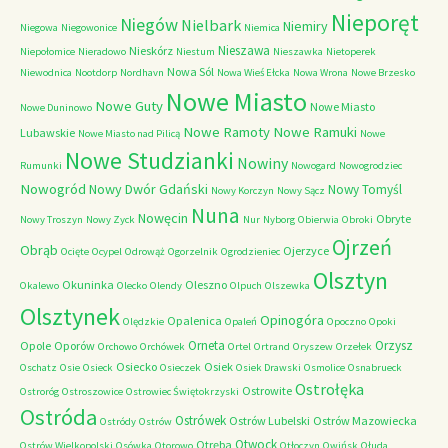
Nieporęt
Niegów
Nielbark
Niemiry
Niegowa
Niegowonice
Niemica
Nieszawa
Nieskórz
Niepołomice
Nieradowo
Niestum
Nieszawka
Nietoperek
Nowa Sól
Niewodnica
Nootdorp
Nordhavn
Nowa Wieś Ełcka
Nowa Wrona
Nowe Brzesko
Nowe Miasto
Nowe Guty
Nowe Miasto
Nowe Duninowo
Nowe Ramoty
Nowe Ramuki
Lubawskie
Nowe Miasto nad Pilicą
Nowe
Nowe Studzianki
Nowiny
Rumunki
Nowogard
Nowogrodziec
Nowogród
Nowy Dwór Gdański
Nowy Tomyśl
Nowy Korczyn
Nowy Sącz
Nuna
Nowęcin
Obryte
Nowy Troszyn
Nowy Zyck
Nur
Nyborg
Obierwia
Obroki
Ojrzeń
Obrąb
Ojerzyce
Ocięte
Ocypel
Odrowąż
Ogorzelnik
Ogrodzieniec
Olsztyn
Okuninka
Oleszno
Okalewo
Olecko
Olendy
Olpuch
Olszewka
Olsztynek
Opinogóra
Opalenica
Olędzkie
Opaleń
Opoczno
Opoki
Orneta
Orzysz
Opole
Oporów
Orchowo
Orchówek
Ortel
Ortrand
Oryszew
Orzełek
Osiecko
Osiek
Oschatz
Osie
Osieck
Osieczek
Osiek Drawski
Osmolice
Osnabrueck
Ostrołęka
Ostrowite
Ostroróg
Ostroszowice
Ostrowiec Świętokrzyski
Ostróda
Ostrówek
Ostrów Lubelski
Ostrów Mazowiecka
Ostródy
Ostrów
Otwock
Otręba
Ostrów Wielkopolski
Osówka
Otorowo
Otłoczyn
Owińsk
Ołuda