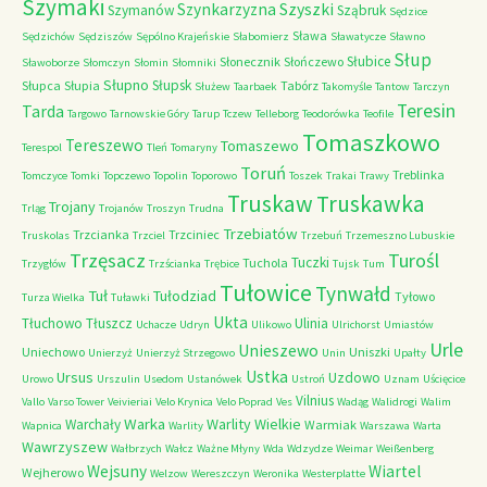
Szymaki
Szyszki
Szynkarzyzna
Szymanów
Sząbruk
Sędzice
Sława
Sędzichów
Sędziszów
Sępólno Krajeńskie
Słabomierz
Sławatycze
Sławno
Słup
Słubice
Słonecznik
Słończewo
Sławoborze
Słomczyn
Słomin
Słomniki
Słupno
Słupsk
Słupca
Słupia
Tabórz
Służew
Taarbaek
Takomyśle
Tantow
Tarczyn
Teresin
Tarda
Targowo
Tarnowskie Góry
Tarup
Tczew
Telleborg
Teodorówka
Teofile
Tomaszkowo
Tereszewo
Tomaszewo
Terespol
Tleń
Tomaryny
Toruń
Treblinka
Tomczyce
Tomki
Topczewo
Topolin
Toporowo
Toszek
Trakai
Trawy
Truskaw
Truskawka
Trojany
Trląg
Trojanów
Troszyn
Trudna
Trzebiatów
Trzcianka
Trzciniec
Truskolas
Trzciel
Trzebuń
Trzemeszno Lubuskie
Trzęsacz
Turośl
Tuczki
Tuchola
Trzygłów
Trzścianka
Trębice
Tujsk
Tum
Tułowice
Tynwałd
Tuł
Tułodziad
Tyłowo
Turza Wielka
Tuławki
Ukta
Tłuchowo
Tłuszcz
Ulinia
Uchacze
Udryn
Ulikowo
Ulrichorst
Umiastów
Urle
Unieszewo
Uniechowo
Uniszki
Unierzyż
Unierzyż Strzegowo
Unin
Upałty
Ustka
Ursus
Uzdowo
Urowo
Urszulin
Usedom
Ustanówek
Ustroń
Uznam
Uścięcice
Vilnius
Vallo
Varso Tower
Veivieriai
Velo Krynica
Velo Poprad
Ves
Wadąg
Walidrogi
Walim
Warka
Warlity Wielkie
Warchały
Warmiak
Wapnica
Warlity
Warszawa
Warta
Wawrzyszew
Wałbrzych
Wałcz
Ważne Młyny
Wda
Wdzydze
Weimar
Weißenberg
Wejsuny
Wiartel
Wejherowo
Welzow
Wereszczyn
Weronika
Westerplatte