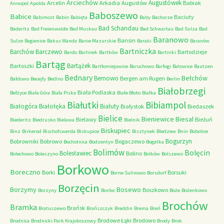
Arciechów
Augustówek
Arcelin
Arkadia
Augustów
Babiak
Annopol
Apolda
Baboszewo
Babice
Baciuty
Babimost
Babin
Babięta
Baby
Bachorze
Bad Schandau
Baderitz
Bad Freienwalde
Bad Muskau
Bad Schwartau
Bad Sulza
Bad
Baranowo
Bansin
Sulze
Bagienice
Bakus Wanda
Banie Mazurskie
Baraki
Baranów
Bartniczka
Barchów
Barczewo
Bartodzieje
Bardo
Barlinek
Bartków
Bartniki
Bartąg
Bartążek
Bartoszki
Bartłomiejowice
Baruchowo
Barłogi
Batowice
Bautzen
Bednary
Bełchów
Bemowo
Bergen am Rugen
Bałdowo
Becejły
Bedlno
Berlin
Białobrzegi
Biała Podlaska
Bełżyce
Biała Góra
Biała Piska
Białe Błoto
Białka
Białutki
Bibiampol
Białogóra
Białołęka
Białuty
Białystok
Biedaszek
Bielice
Bieniewice
Biesal
Bielawy
Bieżuń
Biederitz
Biedrusko
Bielawa
Bielnik
Biskupiec
Binz
Birkerod
Bischofswerda
Biskupice
Bisztynek
Bledzew
Bnin
Bobolice
Bogurzyn
Bobrowniki
Bobrowo
Bogaczewo
Bochotnica
Bodzentyn
Bogatka
Bolimów
Bolęcin
Bolesławiec
Bolino
Bolechowo
Boleszyno
Bolków
Bolszewo
Borkowo
Boreczno
Borki
Borsuki
Borne Sulinowo
Borsdorf
Borzęcin
Borzymy
Bosewo
Boszkowo
Borzyny
Borów
Boże
Bożenkowo
Brochów
Bramka
Brańsk
Bratuszewo
Brańszczyk
Breddin
Brema
Breń
Brodowe Łąki
Brodowo
Brodnica
Brodnicki Park Krajobrazowy
Brody
Brok