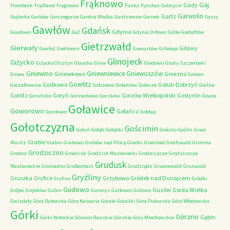
Frąknowo
Gaj
Gady
Frombork
Frydland
Frygnowo
Funka
Fynshav
Gabrysin
Garwolin
Gartz
Gajówka
Garbów
Garczegorze
Gardna Wielka
Gardzienice
Garnek
Gassy
Gawłów
Gdańsk
Gdynia
Gawłowo
Gać
Gdynia Orłowo
Gidle
Giebałtów
Gietrzwałd
Gierwaty
Giławy
Gierłoż
Giethoorn
Giewartów
Gilleleje
Glinojeck
Giżycko
Giżycko Olsztyn
Glaucha
Glina
Glodowo
Gnaty Szczerbaki
Gniewino
Gniewniewice
Gniewoszów
Gniewkowo
Gniezno
Gniew
Gnoien
Goerlitz
Godkowo
Golub-Dobrzyń
Goczałkowice
Golczewo
Goleniów
Golesze
Gorlice
Gorlitz
Goryń
Gorzów Wielkopolski
Gostynin
Goruńsko
Gorzechowo
Gorzków
Gouda
Goławice
Goworowo
Gołańcz
Gozdowo
Gołdap
Gołotczyzna
Gościmin
Gołuń
Gołąb
Gołąbki
Gościno
Goźlin
Graal
Grabie
Muritz
Grabin
Grabowo
Grabów nad Pilicą
Gradki
Graested
Greifswald
Grimma
Grodziczno
Grodno
Grodzisk
Grodzisk Mazowiecki
Grodziszcze
Grodziszcze
Grudusk
Mazowieckie
Gromadno
Großenhain
Grudziądz
Gruenewald
Grunwald
Gryźliny
Gruszka
Gryfice
Grzybowo
Gródek nad Dunajcem
Gryfino
Gródki
Gudowo
Guzów
Gwda Wielka
Grójec
Grębków
Gubin
Guronys
Gutkowo
Gutowo
Gwizdały
Góra Dylewska
Góra Kalwaria
Górale
Góraliki
Góra Puławska
Góra Włodowska
Górki
Górzno
Gąbin
Górki Noteckie
Górowo Iławskie
Górskie
Góry Miechowskie