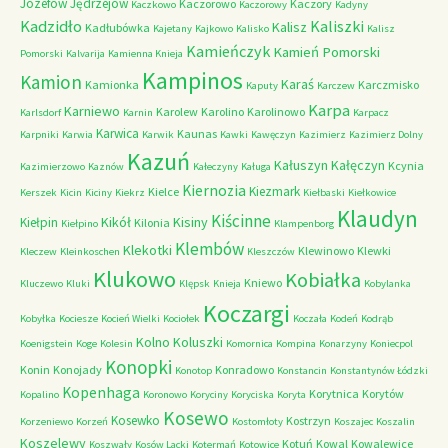
Józefów
Jędrzejów
Kaczorowo
Kaczory
Kaczkowo
Kaczorowy
Kadyny
Kadzidło
Kaliszki
Kalisz
Kadłubówka
Kajetany
Kajkowo
Kalisko
Kalisz
Kamieńczyk
Kamień Pomorski
Pomorski
Kalvarija
Kamienna Knieja
Kampinos
Kamion
Karaś
Kamionka
Karczmisko
Kaputy
Karczew
Karpa
Karniewo
Karolew
Karolino
Karolinowo
Karlsdorf
Karnin
Karpacz
Karwica
Kaunas
Karpniki
Karwia
Karwik
Kawki
Kawęczyn
Kazimierz
Kazimierz Dolny
Kazuń
Kałuszyn
Kałęczyn
Kcynia
Kazimierzowo
Kaznów
Kałeczyny
Kaługa
Kiernozia
Kiezmark
Kielce
Kerszek
Kicin
Kiciny
Kiekrz
Kiełbaski
Kiełkowice
Klaudyn
Kiścinne
Kikół
Kisiny
Kiełpin
Kilonia
Kiełpino
Klampenborg
Klembów
Klekotki
Klewinowo
Klewki
Kleczew
Kleinkoschen
Kleszczów
Klukowo
Kobiałka
Kniewo
Kluczewo
Kluki
Klępsk
Knieja
Kobylanka
Koczargi
Kobyłka
Kociesze
Kocień Wielki
Kociołek
Koczała
Kodeń
Kodrąb
Kolno
Koluszki
Koenigstein
Koge
Kolesin
Komornica
Kompina
Konarzyny
Koniecpol
Konopki
Konin
Konojady
Konradowo
Konotop
Konstancin
Konstantynów Łódzki
Kopenhaga
Korytnica
Korytów
Kopalino
Koronowo
Koryciny
Koryciska
Koryta
Kosewo
Kosewko
Kostrzyn
Korzeniewo
Korzeń
Kostomłoty
Koszajec
Koszalin
Koszelewy
Kotuń
Kowal
Kowalewice
Koszwały
Kosów Lacki
Kotermań
Kotowice