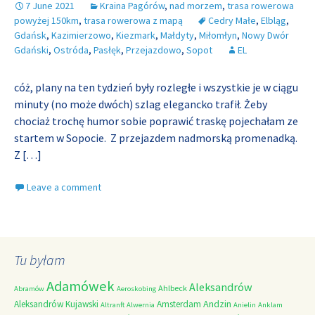
7 June 2021
Kraina Pagórów
,
nad morzem
,
trasa rowerowa
powyżej 150km
,
trasa rowerowa z mapą
Cedry Małe
,
Elbląg
,
Gdańsk
,
Kazimierzowo
,
Kiezmark
,
Małdyty
,
Miłomłyn
,
Nowy Dwór
Gdański
,
Ostróda
,
Pasłęk
,
Przejazdowo
,
Sopot
EL
cóż, plany na ten tydzień były rozległe i wszystkie je w ciągu
minuty (no może dwóch) szlag elegancko trafił. Żeby
chociaż trochę humor sobie poprawić traskę pojechałam ze
startem w Sopocie. Z przejazdem nadmorską promenadką.
Z
[…]
Leave a comment
Tu byłam
Adamówek
Aleksandrów
Ahlbeck
Abramów
Aeroskobing
Andzin
Aleksandrów Kujawski
Amsterdam
Altranft
Alwernia
Anielin
Anklam