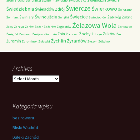
Świdnica
Świebodzin
Świecie
Śrem
Śródka
Świdwin
Świebno
Świebodzice
Świercze
Świerkowo
Świedziebnia
Świeradów Zdrój
Świerzno
Świnoujście
Święcice
Świniary
Żabi Róg
Żabno
Świniarc
Świątki
Święciechów
Żelazowa Wola
Żaby
Żarzyn
Żarów
Żdżar
Żdżarów
Żegiestów
Żerkowice
Żochy
Żuków
Żnin
Żmigród
Żmijewo
Żmijewo-Podusie
Żochowo
Żubryn
Żur
Żychlin
Żyrardów
Żuromin
Żurominek
Żuławki
Żyrzyn
Żółwino
Archives
Archives
Kategoria wpisu
bez roweru
Bliski Wschód
Daleki Zachód