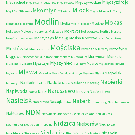
Międzyzdroje
Międzywodzie
Międzychód
Międzyleś
Międzyrzec
Międzyrzecz
Mlock
Miłomłyn
Mniszek
Miętków
Miłakowo
Miłostajki
Mlądz
Mochy
Modlin
Mokas
Modła
Mogilno
Moczyska
Moczysko
Modłki
Moeser
Mokrzyce
Mokowo
Mokrzyca
Mokobody
Mokronos
Molibdorzyce
Morliny
Morsko
Morąg
Morzyczyn
Mosina
Mostowo
Moryń
Morzeszczyn
Most Południowy
Mościska
Mostówka
Mrzeżyno
Mroczno
Mrozy
Moszczenica
Muszaki
Mrągowo
Murzynowo
Mszczonów
Muellrose
Muncheberg
Murowaniec
Myszyniec
Myszczyn
Mącice
Muszyna
Myszadła
Myślinów
Mąkoszyce
Mątyki
Mława
Nacpolsk
Mławka
Mężenin
Młochów
Młodzieszyn
Młynary
Młynki
Napierki
Nadkole
Nadole
Nakło nad Notecią
Nadarzyn
Nadma
Nakło
Naruszewo
Napiwoda
Narty
Narzym
Nasiegniewo
Narew
Nasielsk
Naterki
Nastajki
Nasierowo
Natać
Naumburg
Naunhof
Nawra
NDM
Nałęczów
Nerwik
Neubrandenburg
Neufriedland
Neu Mukran
Nidzica
Nieborów
Niechorze
Neumunster
Neutrebbin
Nicponia
Niedzbórz
Niegocin
Niechłonin
Niedrzwica
Niedźwiadna
Niedźwiedź