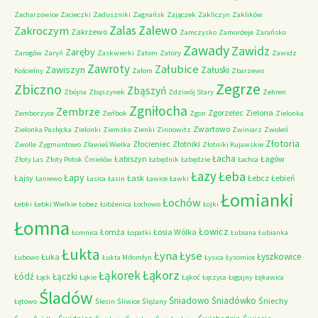
Zacharzowice
Zacieczki
Zaduszniki
Zagnańsk
Zajączek
Zakliczyn
Zaklików
Zalas
Zalewo
Zakroczym
Zakrzewo
Zamczysko
Zamordeje
Zarańsko
Zawady
Zawidz
Zaręby
Zarogów
Zaryń
Zaskwierki
Zatom
Zatory
Zawidz
Zawroty
Załubice
Zawiszyn
Załuski
Kościelny
Załom
Zbarzewo
Zegrze
Zbiczno
Zbąszyń
Zbójna
Zbąszynek
Zdziwój Stary
Zehren
Zgniłocha
Zembrze
Zgorzelec
Zielona
Zemborzyce
Zeńbok
Zgon
Zielonka
Zwartowo
Zielonka Pasłęcka
Zielonki
Ziemsko
Zienki
Zinnowitz
Zwiniarz
Zwoleń
Złotoria
Złocieniec
Złotniki
Zwolle
Zygmuntowo
Zławieś Wielka
Złotniki Kujawskie
Łacha
Łabiszyn
Łagów
Złoty Las
Złoty Potok
Ćmielów
Łabędnik
Łabędzie
Łachca
Łazy
Łeba
Łapy
Łajsy
Łask
Łebcz
Łebień
Łaniewo
Łasica
Łasin
Ławice
Ławki
Łomianki
Łochów
Łebki
Łebki Wielkie
Łobez
Łobżenica
Łochowo
Łojki
Łomna
Łowicz
Łomża
Łosia Wólka
Łomnica
Łopatki
Łubiana
Łubianka
Łukta
Łyna
Łyse
Łyszkowice
Łuka
Łubowo
Łukta Miłomłyn
Łysica
Łysomice
Łąkorz
Łąkorek
Łódź
Łączki
Łąck
Łąkie
Łąkoć
Łęczyca
Łęgajny
Łękawica
Śladów
Śniadowo
Śniadówko
Śniechy
Łętowo
Ślesin
Śliwice
Ślężany