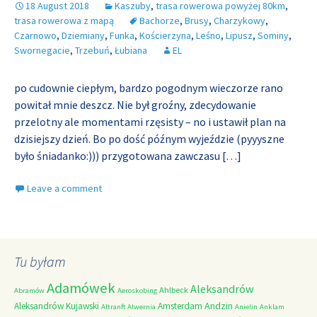
18 August 2018
Kaszuby
,
trasa rowerowa powyżej 80km
,
trasa rowerowa z mapą
Bachorze
,
Brusy
,
Charzykowy
,
Czarnowo
,
Dziemiany
,
Funka
,
Kościerzyna
,
Leśno
,
Lipusz
,
Sominy
,
Swornegacie
,
Trzebuń
,
Łubiana
EL
po cudownie ciepłym, bardzo pogodnym wieczorze rano
powitał mnie deszcz. Nie był groźny, zdecydowanie
przelotny ale momentami rzęsisty – no i ustawił plan na
dzisiejszy dzień. Bo po dość późnym wyjeździe (pyyyszne
było śniadanko:))) przygotowana zawczasu
[…]
Leave a comment
Tu byłam
Adamówek
Aleksandrów
Ahlbeck
Abramów
Aeroskobing
Andzin
Aleksandrów Kujawski
Amsterdam
Altranft
Alwernia
Anielin
Anklam