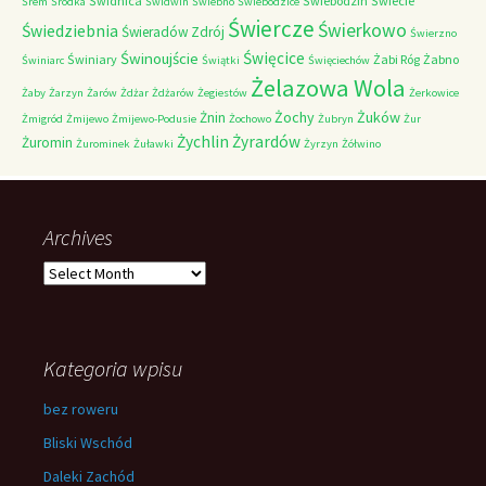
Świdnica
Świebodzin
Świecie
Śrem
Śródka
Świdwin
Świebno
Świebodzice
Świercze
Świerkowo
Świedziebnia
Świeradów Zdrój
Świerzno
Świnoujście
Święcice
Świniary
Żabi Róg
Żabno
Świniarc
Świątki
Święciechów
Żelazowa Wola
Żaby
Żarzyn
Żarów
Żdżar
Żdżarów
Żegiestów
Żerkowice
Żochy
Żuków
Żnin
Żmigród
Żmijewo
Żmijewo-Podusie
Żochowo
Żubryn
Żur
Żychlin
Żyrardów
Żuromin
Żurominek
Żuławki
Żyrzyn
Żółwino
Archives
Archives
Kategoria wpisu
bez roweru
Bliski Wschód
Daleki Zachód