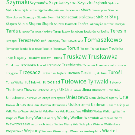
Szymaki
Szyszki
Szynkarzyzna
Szymanów
Sząbruk
Sędzice
Sława
Sędzichów
Sędziszów
Sępólno Krajeńskie
Słabomierz
Sławatycze
Sławno
Słup
Słubice
Słonecznik
Słończewo
Sławoborze
Słomczyn
Słomin
Słomniki
Słupno
Słupsk
Słupca
Słupia
Tabórz
Służew
Taarbaek
Takomyśle
Tantow
Tarczyn
Teresin
Tarda
Targowo
Tarnowskie Góry
Tarup
Tczew
Telleborg
Teodorówka
Teofile
Tomaszkowo
Tereszewo
Tomaszewo
Terespol
Tleń
Tomaryny
Toruń
Treblinka
Tomczyce
Tomki
Topczewo
Topolin
Toporowo
Toszek
Trakai
Trawy
Truskaw
Truskawka
Trojany
Trląg
Trojanów
Troszyn
Trudna
Trzebiatów
Trzcianka
Trzciniec
Truskolas
Trzciel
Trzebuń
Trzemeszno Lubuskie
Trzęsacz
Turośl
Tuczki
Tuchola
Trzygłów
Trzścianka
Trębice
Tujsk
Tum
Tułowice
Tynwałd
Tuł
Tułodziad
Tyłowo
Turza Wielka
Tuławki
Ukta
Tłuchowo
Tłuszcz
Ulinia
Uchacze
Udryn
Ulikowo
Ulrichorst
Umiastów
Urle
Unieszewo
Uniechowo
Uniszki
Unierzyż
Unierzyż Strzegowo
Unin
Upałty
Ustka
Ursus
Uzdowo
Urowo
Urszulin
Usedom
Ustanówek
Ustroń
Uznam
Uścięcice
Vilnius
Vallo
Varso Tower
Veivieriai
Velo Krynica
Velo Poprad
Ves
Wadąg
Walidrogi
Walim
Warka
Warlity Wielkie
Warchały
Warmiak
Wapnica
Warlity
Warszawa
Warta
Wawrzyszew
Wałbrzych
Wałcz
Ważne Młyny
Wda
Wdzydze
Weimar
Weißenberg
Wejsuny
Wiartel
Wejherowo
Welzow
Wereszczyn
Weronika
Westerplatte