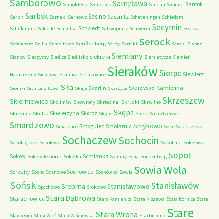
Samborowo
Sampława
Santok
Samoklęski
Samotnik
Sandau
Sanniki
Sarbsk
Sasino
Sassnitz
Sarbia
Sarnaki
Sarnowo
Scheveningen
Schiedam
Secymin
Schwedt
Schiffmuhle
Schleife
Schmilka
Schwepnitz
Schwerin
Seelow
Serock
Senftenberg
Seftenberg
Sellin
Semeliskes
Serby
Serniki
Seroki
Sianno
Siemiany
Siekierki
Sianów
Sieczychy
Siedlce
Siedlisko
Siemiatycze
Siemień
Sieraków
Sierpc
Siewierz
Nadrzeczny
Sieniawa
Siennica
Sierakowice
Siła
Skarżysko Kamienna
Skarlin
Siomki
Sitnica
Sitowa
Skaje
Skarżyce
Skrzeszew
Skierniewice
Skolimów
Skowrony
Skriebinai
Skrudki
Skrwilno
Skępe
Skwierzyna
Skórcz
Skrzynno
Skulsk
Skąpe
Slude
Smardzewice
Smardzewo
Smykowo
Smogulec
Smolarnia
Smarklice
Sobe
Sobieszewo
Sochaczew
Sochocin
Soboklęszcz
Sobolewo
Sokolniki
Sokołowo
Sopot
Sokoły
Somianka
Sokoły Jeziorne
Sokółka
Sominy
Sona
Sondenborg
Sowia Wola
Sosnowica
Sorkwity
Sosno
Sosnowe
Sosnówka
Sowia
Sońsk
Stanisławów
Srebrna
Stanisławowo
Spychowo
Srokowo
Stara Dąbrowa
Starachowice
Stara Kamienica
Stara Kiszewa
Stara Kornica
Stara
Stare
Stara Wrona
Sławogóra
Stara Wieś
Stara Wiśniewka
Starbienino