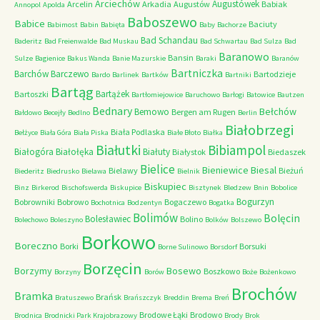
Arciechów
Augustówek
Arcelin
Arkadia
Augustów
Babiak
Annopol
Apolda
Baboszewo
Babice
Baciuty
Babimost
Babin
Babięta
Baby
Bachorze
Bad Schandau
Baderitz
Bad Freienwalde
Bad Muskau
Bad Schwartau
Bad Sulza
Bad
Baranowo
Bansin
Sulze
Bagienice
Bakus Wanda
Banie Mazurskie
Baraki
Baranów
Bartniczka
Barchów
Barczewo
Bartodzieje
Bardo
Barlinek
Bartków
Bartniki
Bartąg
Bartążek
Bartoszki
Bartłomiejowice
Baruchowo
Barłogi
Batowice
Bautzen
Bednary
Bełchów
Bemowo
Bergen am Rugen
Bałdowo
Becejły
Bedlno
Berlin
Białobrzegi
Biała Podlaska
Bełżyce
Biała Góra
Biała Piska
Białe Błoto
Białka
Białutki
Bibiampol
Białogóra
Białołęka
Białuty
Białystok
Biedaszek
Bielice
Bieniewice
Biesal
Bielawy
Bieżuń
Biederitz
Biedrusko
Bielawa
Bielnik
Biskupiec
Binz
Birkerod
Bischofswerda
Biskupice
Bisztynek
Bledzew
Bnin
Bobolice
Bogurzyn
Bobrowniki
Bobrowo
Bogaczewo
Bochotnica
Bodzentyn
Bogatka
Bolimów
Bolęcin
Bolesławiec
Bolino
Bolechowo
Boleszyno
Bolków
Bolszewo
Borkowo
Boreczno
Borki
Borsuki
Borne Sulinowo
Borsdorf
Borzęcin
Borzymy
Bosewo
Boszkowo
Borzyny
Borów
Boże
Bożenkowo
Brochów
Bramka
Brańsk
Bratuszewo
Brańszczyk
Breddin
Brema
Breń
Brodowe Łąki
Brodowo
Brodnica
Brodnicki Park Krajobrazowy
Brody
Brok