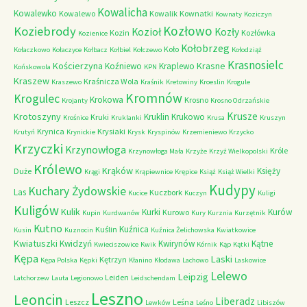
Kowalicha
Kowalewko
Kowalewo
Kowalik
Kownatki
Kownaty
Koziczyn
Kozłowo
Koziebrody
Kozioł
Kozły
Kozin
Kozłówka
Kozienice
Kołobrzeg
Koło
Kołaczkowo
Kołaczyce
Kołbacz
Kołbiel
Kołczewo
Kołodziąż
Krasnosielc
Kościerzyna
Krasne
Koźniewo
Kraplewo
Końskowola
KPN
Kraszew
Kraśnicza Wola
Kraszewo
Kraśnik
Kretowiny
Kroeslin
Krogule
Kromnów
Krogulec
Krokowa
Krosno
Krojanty
Krosno Odrzańskie
Krusze
Krotoszyny
Kruklin
Krukowo
Kruki
Krośnice
Kruklanki
Krusa
Kruszyn
Krynica
Krysiaki
Krutyń
Krynickie
Krysk
Kryspinów
Krzemieniewo
Krzycko
Krzyczki
Krzynowłoga
Króle
Krzynowłoga Mała
Krzyże
Krzyż Wielkopolski
Królewo
Krąków
Księży
Duże
Krągi
Krąpiewnice
Krępice
Książ
Książ Wielki
Kudypy
Kuchary Żydowskie
Las
Kuczbork
Kucice
Kuczyn
Kuligi
Kuligów
Kulik
Kurki
Kurów
Kurowo
Kupin
Kurdwanów
Kury
Kurznia
Kurzętnik
Kutno
Kuźnica
Kuślin
Kusin
Kuznocin
Kuźnica Żelichowska
Kwiatkowice
Kwiatuszki
Kwidzyń
Kwirynów
Kątne
Kwieciszowice
Kwik
Kórnik
Kąp
Kątki
Kępa
Laski
Kętrzyn
Kępa Polska
Kępki
Kłanino
Kłodawa
Lachowo
Laskowice
Lelewo
Leipzig
Leiden
Latchorzew
Lauta
Legionowo
Leidschendam
Leszno
Leoncin
Liberadz
Leszcz
Leśna
Lewków
Leśno
Libiszów