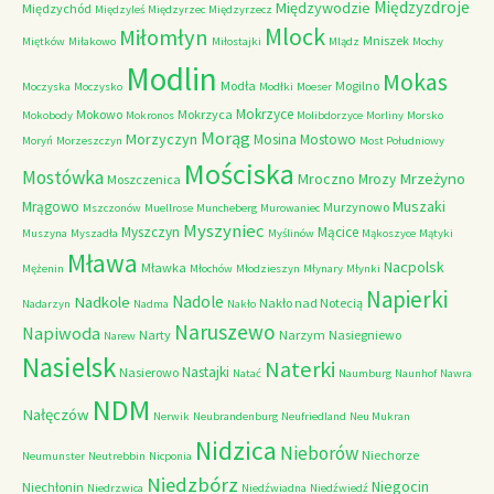
Międzyzdroje
Międzywodzie
Międzychód
Międzyleś
Międzyrzec
Międzyrzecz
Mlock
Miłomłyn
Mniszek
Miętków
Miłakowo
Miłostajki
Mlądz
Mochy
Modlin
Mokas
Modła
Mogilno
Moczyska
Moczysko
Modłki
Moeser
Mokrzyce
Mokowo
Mokrzyca
Mokobody
Mokronos
Molibdorzyce
Morliny
Morsko
Morąg
Morzyczyn
Mosina
Mostowo
Moryń
Morzeszczyn
Most Południowy
Mościska
Mostówka
Mrzeżyno
Mroczno
Mrozy
Moszczenica
Muszaki
Mrągowo
Murzynowo
Mszczonów
Muellrose
Muncheberg
Murowaniec
Myszyniec
Myszczyn
Mącice
Muszyna
Myszadła
Myślinów
Mąkoszyce
Mątyki
Mława
Nacpolsk
Mławka
Mężenin
Młochów
Młodzieszyn
Młynary
Młynki
Napierki
Nadkole
Nadole
Nakło nad Notecią
Nadarzyn
Nadma
Nakło
Naruszewo
Napiwoda
Narty
Narzym
Nasiegniewo
Narew
Nasielsk
Naterki
Nastajki
Nasierowo
Natać
Naumburg
Naunhof
Nawra
NDM
Nałęczów
Nerwik
Neubrandenburg
Neufriedland
Neu Mukran
Nidzica
Nieborów
Niechorze
Neumunster
Neutrebbin
Nicponia
Niedzbórz
Niegocin
Niechłonin
Niedrzwica
Niedźwiadna
Niedźwiedź