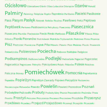
Ościsłowo
Ożarów
Ośmiałowo
Ośniki
Ośno Lubuskie
Oświęcim
Pakość
Palmiry
Pasieki
Pasikonie
Paprotnia
Palmiryy
Palędzie
Paplin
Parłówko
Pasłęk
Pasym
Pawłowo
Pass
Pepłowo
Peitz
Paterek
Patków
Paulina
Piasecznica
Pepłówek
Pestkownica
Perkowo
Petrykozy
Piaecznica
Pilaszków
Piaseczno
Piecki
Pieski
Piastów
Piechowice
Pietkowo
Pilawa
Pilica
Piorunów
Pionki
Pillnitz
Piotrkówek
Piotrków Trybunalski
Piotrowo
Pirna
Pisanica
Pisz
Piła
Piszczac
Piątek
Piwniczna
Piławki
Plewki
Plon
Plośnica
Pluski
Pniewnik
Pociecha
Pobierowo
Pobiedziska
Podawce
Poddąbie
Podgórze
Podlejki
Podkampinos
Pogorzelec
Podkowa Leśna
Podrochale
Pogorzel
Polesie
Pogorzelica
Pokrzydowo
Pogroszew
Pokrytki
Polaki
Polanów
Polichno
Pomiechówek
Pomocnia
Policzna
Popielarnia
Polnica
Popielżyn
Popielżyn Zawady
Popowo
Porządzie
Popielów
Postomino
Powielin
Poznań
Powidz
Powierż
Pozezdrze
Poszeszupie
Potworów
Prabuty
Poświętne
Poźrzadło
Prabuty Góry
Pranie
Prawiedniki
Prażmów
Prora
Przasnysz
Prostyń
Pruszków
Prostki
Proszew
Proszowice
Prusewo
Prusinowo
Przechlewo
Przejazd
Przejazdowo
Przedecz
Przemęt
Przepitki
Przesieki