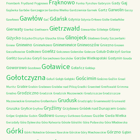
Frąknowo
Gaj
Gady
Frombork
Frydland
Frygnowo
Funka
Fynshav
Gabrysin
Garwolin
Gartz
Gajówka
Garbów
Garczegorze
Gardna Wielka
Gardzienice
Garnek
Gassy
Gawłów
Gdańsk
Gdynia
Gawłowo
Gać
Gdynia Orłowo
Gidle
Giebałtów
Gietrzwałd
Gierwaty
Giławy
Gierłoż
Giethoorn
Giewartów
Gilleleje
Glinojeck
Giżycko
Giżycko Olsztyn
Glaucha
Glina
Glodowo
Gnaty Szczerbaki
Gniewino
Gniewniewice
Gniewoszów
Gniewkowo
Gniezno
Gniew
Gnoien
Goerlitz
Godkowo
Golub-Dobrzyń
Goczałkowice
Golczewo
Goleniów
Golesze
Gorlice
Gorlitz
Goryń
Gorzów Wielkopolski
Gostynin
Goruńsko
Gorzechowo
Gorzków
Gouda
Goławice
Goworowo
Gołańcz
Gozdowo
Gołdap
Gołotczyzna
Gościmin
Gołuń
Gołąb
Gołąbki
Gościno
Goźlin
Graal
Grabie
Muritz
Grabin
Grabowo
Grabów nad Pilicą
Gradki
Graested
Greifswald
Grimma
Grodziczno
Grodno
Grodzisk
Grodzisk Mazowiecki
Grodziszcze
Grodziszcze
Grudusk
Mazowieckie
Gromadno
Großenhain
Grudziądz
Gruenewald
Grunwald
Gryźliny
Gruszka
Gryfice
Grzybowo
Gródek nad Dunajcem
Gryfino
Gródki
Gudowo
Guzów
Gwda Wielka
Grójec
Grębków
Gubin
Guronys
Gutkowo
Gutowo
Gwizdały
Góra Dylewska
Góra Kalwaria
Górale
Góraliki
Góra Puławska
Góra Włodowska
Górki
Górzno
Gąbin
Górki Noteckie
Górowo Iławskie
Górskie
Góry Miechowskie