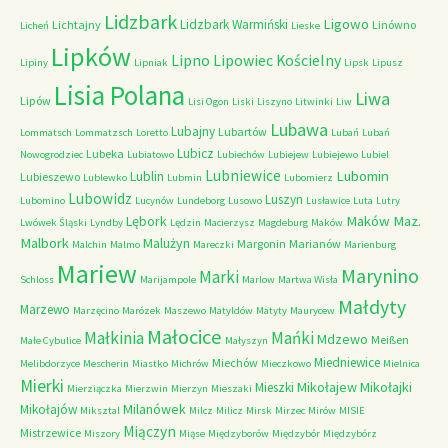
Lidzbark
Ligowo
Lidzbark Warmiński
Lichtajny
Linówno
Licheń
Lieske
Lipków
Lipno
Lipowiec Kościelny
Lipiny
Lipniak
Lipsk
Lipusz
Lisia Polana
Liwa
Lipów
Lisi Ogon
Liski
Liszyno
Litwinki
Liw
Lubawa
Lubajny
Lubartów
Lommatsch
Lommatzsch
Loretto
Lubań
Lubań
Lubicz
Lubeka
Nowogrodziec
Lubiatowo
Lubiechów
Lubiejew
Lubiejewo
Lubiel
Lubniewice
Lubomin
Lublin
Lubieszewo
Lublewko
Lubmin
Lubomierz
Lubowidz
Luszyn
Lubomino
Lucynów
Lundeborg
Lusowo
Lusławice
Luta
Lutry
Maków Maz.
Lębork
Lwówek Śląski
Lyndby
Lędzin
Macierzysz
Magdeburg
Maków
Malbork
Malużyn
Margonin
Marianów
Malchin
Malmo
Mareczki
Marienburg
Mariew
Marynino
Marki
Schloss
Marijampole
Marlow
Martwa Wisła
Małdyty
Marzewo
Marzęcino
Marózek
Maszewo
Matyldów
Matyty
Maurycew
Małocice
Małkinia
Mańki
Mdzewo
Meißen
Małe Cybulice
Małyszyn
Miedniewice
Miechów
Melibdorzyce
Mescherin
Miastko
Michrów
Mieczkowo
Mielnica
Mierki
Mikołajew
Mikołajki
Mieszki
Mierziączka
Mierzwin
Mierzyn
Mieszaki
Milanówek
Mikołajów
Miksztal
Milcz
Milicz
Mirsk
Mirzec
Mirów
MISIE
Miączyn
Mistrzewice
Miszory
Miąse
Międzyborów
Międzybór
Międzybórz