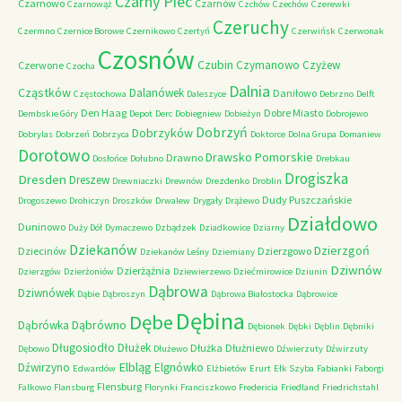
Czarny Piec
Czarnowo
Czarnów
Czarnowąż
Czchów
Czechów
Czerewki
Czeruchy
Czermno
Czernice Borowe
Czernikowo
Czertyń
Czerwińsk
Czerwonak
Czosnów
Czubin
Czymanowo
Czyżew
Czerwone
Czocha
Dalnia
Cząstków
Dalanówek
Daniłowo
Częstochowa
Daleszyce
Debrzno
Delft
Den Haag
Dobre Miasto
Dembskie Góry
Depot
Derc
Dobiegniew
Dobieżyn
Dobrojewo
Dobrzyń
Dobrzyków
Dobrylas
Dobrzeń
Dobrzyca
Doktorce
Dolna Grupa
Domaniew
Dorotowo
Drawsko Pomorskie
Drawno
Dosłońce
Dołubno
Drebkau
Drogiszka
Dresden
Dreszew
Drewniaczki
Drewnów
Drezdenko
Droblin
Dudy Puszczańskie
Drogoszewo
Drohiczyn
Droszków
Drwalew
Drygały
Drążewo
Działdowo
Duninowo
Duży Dół
Dymaczewo
Dzbądzek
Dziadkowice
Dziarny
Dziekanów
Dzierzgoń
Dziecinów
Dzierzgowo
Dziekanów Leśny
Dziemiany
Dziwnów
Dzierżążnia
Dzierzgów
Dzierżoniów
Dziewierzewo
Dziećmirowice
Dziunin
Dąbrowa
Dziwnówek
Dąbie
Dąbroszyn
Dąbrowa Białostocka
Dąbrowice
Dębina
Dębe
Dąbrówno
Dąbrówka
Dębionek
Dębki
Dęblin
Dębniki
Długosiodło
Dłużek
Dłużka
Dłużniewo
Dębowo
Dłużewo
Dźwierzuty
Dźwirzuty
Elbląg
Dźwirzyno
Elgnówko
Edwardów
Elżbietów
Erurt
Ełk Szyba
Fabianki
Faborgi
Flensburg
Falkowo
Flansburg
Florynki
Franciszkowo
Fredericia
Friedland
Friedrichstahl