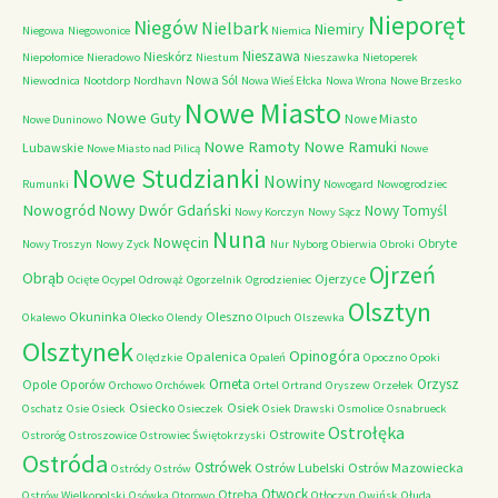
Nieporęt
Niegów
Nielbark
Niemiry
Niegowa
Niegowonice
Niemica
Nieszawa
Nieskórz
Niepołomice
Nieradowo
Niestum
Nieszawka
Nietoperek
Nowa Sól
Niewodnica
Nootdorp
Nordhavn
Nowa Wieś Ełcka
Nowa Wrona
Nowe Brzesko
Nowe Miasto
Nowe Guty
Nowe Miasto
Nowe Duninowo
Nowe Ramoty
Nowe Ramuki
Lubawskie
Nowe Miasto nad Pilicą
Nowe
Nowe Studzianki
Nowiny
Rumunki
Nowogard
Nowogrodziec
Nowogród
Nowy Dwór Gdański
Nowy Tomyśl
Nowy Korczyn
Nowy Sącz
Nuna
Nowęcin
Obryte
Nowy Troszyn
Nowy Zyck
Nur
Nyborg
Obierwia
Obroki
Ojrzeń
Obrąb
Ojerzyce
Ocięte
Ocypel
Odrowąż
Ogorzelnik
Ogrodzieniec
Olsztyn
Okuninka
Oleszno
Okalewo
Olecko
Olendy
Olpuch
Olszewka
Olsztynek
Opinogóra
Opalenica
Olędzkie
Opaleń
Opoczno
Opoki
Orneta
Orzysz
Opole
Oporów
Orchowo
Orchówek
Ortel
Ortrand
Oryszew
Orzełek
Osiecko
Osiek
Oschatz
Osie
Osieck
Osieczek
Osiek Drawski
Osmolice
Osnabrueck
Ostrołęka
Ostrowite
Ostroróg
Ostroszowice
Ostrowiec Świętokrzyski
Ostróda
Ostrówek
Ostrów Lubelski
Ostrów Mazowiecka
Ostródy
Ostrów
Otwock
Otręba
Ostrów Wielkopolski
Osówka
Otorowo
Otłoczyn
Owińsk
Ołuda