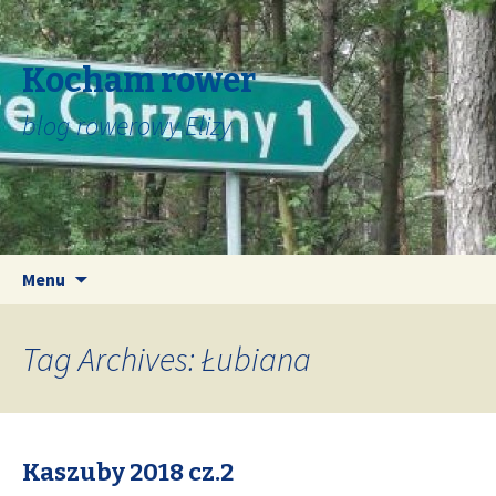
Kocham rower
blog rowerowy Elizy
Skip
Search
Menu
to
for:
content
Tag Archives: Łubiana
Kaszuby 2018 cz.2