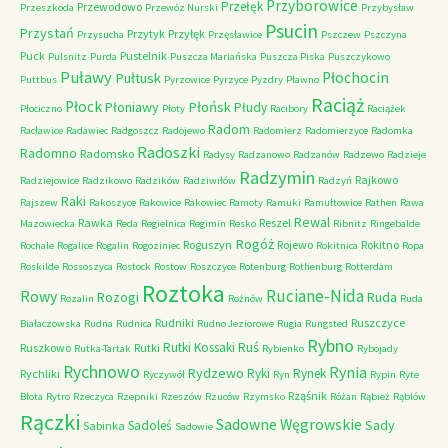
Przyborowice
Przełęk
Przewodowo
Przeszkoda
Przewóz Nurski
Przybysław
Psucin
Przystań
Przytyk
Przyłęk
Przysucha
Przęsławice
Pszczew
Pszczyna
Puck
Pustelnik
Pulsnitz
Purda
Puszcza Mariańska
Puszcza Piska
Puszczykowo
Puławy
Pułtusk
Płochocin
Puttbus
Pyrzowice
Pyrzyce
Pyzdry
Pławno
Raciąż
Płock
Płońsk
Płoniawy
Płudy
Płociczno
Płoty
Racibory
Raciążek
Radom
Racławice
Radawiec
Radgoszcz
Radojewo
Radomierz
Radomierzyce
Radomka
Radoszki
Radomno
Radomsko
Radysy
Radzanowo
Radzanów
Radzewo
Radzieje
Radzymin
Rajkowo
Radziejowice
Radzikowo
Radzików
Radziwiłów
Radzyń
Raki
Rajszew
Rakoszyce
Rakowice
Rakowiec
Ramoty
Ramuki
Ramułtowice
Rathen
Rawa
Rewal
Rawka
Reszel
Mazowiecka
Reda
Regielnica
Regimin
Resko
Ribnitz
Ringebalde
Rogóż
Roguszyn
Rojewo
Rokitno
Rochale
Rogalice
Rogalin
Rogoziniec
Rokitnica
Ropa
Roskilde
Rossoszyca
Rostock
Rostow
Roszczyce
Rotenburg
Rothenburg
Rotterdam
Roztoka
Ruciane-Nida
Rowy
Rozogi
Ruda
Rozalin
Rożnów
Ruda
Rudniki
Ruszczyce
Białaczowska
Rudna
Rudnica
Rudno Jeziorowe
Rugia
Rungsted
Rybno
Ruś
Rutki Kossaki
Ruszkowo
Rutki
Rutka-Tartak
Rybienko
Rybojady
Rychnowo
Rynia
Rydzewo
Ryki
Rynek
Rychliki
Ryczywół
Ryn
Rypin
Ryte
Rząśnik
Błota
Rytro
Rzeczyca
Rzepniki
Rzeszów
Rzuców
Rzymsko
Różan
Rąbież
Rąblów
Rączki
Sadowne Węgrowskie
Sady
Sadoleś
Sabinka
Sadowie