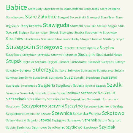
Babice
Stare Budy
Stare Drawsko
Stare Jabłonki
Stare Juchy
Stare Osieczno
Stare Załubice
Stare Worowo
Stargard Szczeciński
Starogard
Stary Brus
Stary
Stawiguda
Stary Kraszew
Stawiski
Bógpomóż
Stawisko
Stawno
Stegna
Stilo
Stoczek
Stolpen
Stolzenhagen
Stopsk
Stowęcino
Strabla
Strachomino
Strachowo
Strachów
Strachówka
Stralsund
Straszewo
Stroby
Strojec
Stromiec
Strubiny
Strych
Strzegocin
Strzegowo
Strzyżew
Strzelce
Strzelce Opolskie
Studzianki
Strzyżewo
Studzianki Nowe
Strzyżmin
Strzyżów
Sttenwijk
Studnica
Stupsk
Stęknica
Stępnica
Stężyca
Suchacz
Suchedniów
Suchodół
Suchy Las
Sufczyn
Sulerzyż
Sulejów
Sulechów
Sulibórz
Sulinowo
Sulisławice
Sulmierzyce
Sulęcin
Susz
Swarzewo
Sumowo
Sumówko
Suradówek
Suskowola
Suwałki
Svendborg
Szadki
Swąderki
Swędkowo
Syberia
Swarzędz
Swornegacie
Sypitki
Szadek
Szczecin
Szałkowo
Szczaniec
Szamocin
Szamotuły
Szarlota
Szałas
Szałe
Szczecinek
Szczekociny
Szczenurze
Szczepankowo
Szcześniki
Szczuczarz
Szczypiorno
Szczytno
Szczytniki
Szelment
Szeląg
Szczuczyn
Szczęsne
Szkotowo
Szewnica
Szklarska Poręba
Szepietowo
Szeroki Bór
Szewce
Szreńsk
Szpetal
Sztynort
Szlasy Mieszki
Szparki
Szpiegowo
Szramowo
Sztum
Szyldak
Szydłowo
Szumowo
Szydłowiec
Szubin
Szulmierz
Szydłówek