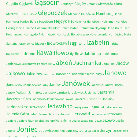
Gąsocin
Gągolin
Gągławki
Głogów
Gładczyn
Głomsk
Głowaczów
Głuch
Głęboczek
Hamburg
Głuchów
Głusk
Głusko
Głębokie
Hajnówka
Hanna
Hejdyk
Hel
Hannover
Harlev
Harsz
Havelberg
Helenka
Hellebaek
Helsignor
Herfolge
Heringsdorf
Hillerod
Hohenreichendorf
Hohensaaten
Hohnstein
Hojerup
Holte
Holthusen
Holzhausen
Horingsdorf
Hormówek
Hornbaek
Horodyszcze
Hoyerswerda
Humięcino
Huta
Izabelin
Isąg
Inowrocław
Iwno
Szklana
Ibramowice
Idzbark
Izbica
Iława
Iłowo
Iłów
Jabłonka
Izdebno
Jabłonna
Iły
Kujawska
Jabłoń
Jachranka
Jadów
Jabłonowo
Jabłonowo Pomorskie
Jadwisin
Janowo
Jajkowo
Jaktorów
Janowiec
Janowiec Kościelny
Jamniki
Janówek
Janów
Januszew
Januszewice
Jany
Janówko
Janów Lubelski
Jastarnia
Janów Podlaski
Jarmatów
Jarnatów
Jarnice
Jarosławiec
Jasionna
Jastrzębia Góra
Jedlanka
Jaszkowo
Jawiszowice
Jawor
Jaworze
Jedliński
Jedwabno
Jednorożec
Jedwabne
Jeglin
Jeglijowiec
Jelcz-Laskowice
Jerzwałd
Jelenia Góra
Jeziorany
Jeleń
Jemna
Jerichov
Jerwałd
Jezierzyce
Jeżewo
Jeże
Jezioro
Jezioro Rożnowskie
jezioro Wulpińskie
Jeziorszczyzna
Jeżów
Joniec
Jurzyn
Jurata
Jugowice
Jonava
Julinek
Juliszew
Jurki
Józefkowo