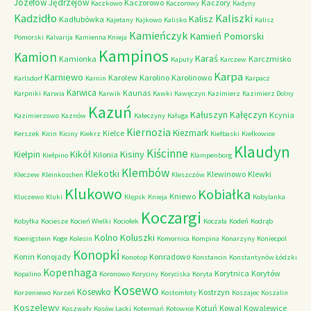
Józefów
Jędrzejów
Kaczorowo
Kaczory
Kaczkowo
Kaczorowy
Kadyny
Kadzidło
Kaliszki
Kalisz
Kadłubówka
Kajetany
Kajkowo
Kalisko
Kalisz
Kamieńczyk
Kamień Pomorski
Pomorski
Kalvarija
Kamienna Knieja
Kampinos
Kamion
Karaś
Kamionka
Karczmisko
Kaputy
Karczew
Karpa
Karniewo
Karolew
Karolino
Karolinowo
Karlsdorf
Karnin
Karpacz
Karwica
Kaunas
Karpniki
Karwia
Karwik
Kawki
Kawęczyn
Kazimierz
Kazimierz Dolny
Kazuń
Kałuszyn
Kałęczyn
Kcynia
Kazimierzowo
Kaznów
Kałeczyny
Kaługa
Kiernozia
Kiezmark
Kielce
Kerszek
Kicin
Kiciny
Kiekrz
Kiełbaski
Kiełkowice
Klaudyn
Kiścinne
Kikół
Kisiny
Kiełpin
Kilonia
Kiełpino
Klampenborg
Klembów
Klekotki
Klewinowo
Klewki
Kleczew
Kleinkoschen
Kleszczów
Klukowo
Kobiałka
Kniewo
Kluczewo
Kluki
Klępsk
Knieja
Kobylanka
Koczargi
Kobyłka
Kociesze
Kocień Wielki
Kociołek
Koczała
Kodeń
Kodrąb
Kolno
Koluszki
Koenigstein
Koge
Kolesin
Komornica
Kompina
Konarzyny
Koniecpol
Konopki
Konin
Konojady
Konradowo
Konotop
Konstancin
Konstantynów Łódzki
Kopenhaga
Korytnica
Korytów
Kopalino
Koronowo
Koryciny
Koryciska
Koryta
Kosewo
Kosewko
Kostrzyn
Korzeniewo
Korzeń
Kostomłoty
Koszajec
Koszalin
Koszelewy
Kotuń
Kowal
Kowalewice
Koszwały
Kosów Lacki
Kotermań
Kotowice