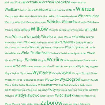
Wieczfnia Kościelna
Wieczfnia
Wicko
Wichulec
Wiejce
Wiejsce
Wiersze
Wielbark
Wieliszew
Wieniec
Wieleń
Wielgie
Wielka Piaśnica
Wierzchucino
Wierzchowo
Wierzba
Wierzbica
Wierzbinek
Wierzbno
Wierzchołek
Wikielec
Wiktorów
Wierzchy
Wiesiółka
Wiewiec
Wiewiórów
Wilanów
Wilczkowo
Wilków
Windyki
Wilkasy
Wilczęta
Wilga
Wincenta
Wincentowo
Wincentów
Winnica
Wirwajdy
Wisełka
Witoldów
Wizna
Winiec
Witkowo
Witnica
Wkra
Wlewsk
Wiśniewo
Wnory Wandy
Więcławice
Wiślica
Wiśniowo Ełckie
Wojcieszyn
Wojszczyce
Wodzisław
Wojciechów
Wojnicz
Wojnowice
Wojszki
Wola
Wola Pasikońska
Wolin
Wola Młocka
Wolbrom
Wolbórka
Wolgast
Wolica
Worliny
Wonna
Wolsztyn
Wolnica
Worgule
Wołkowe
Wriezen
Wrocimowice
Wrocław
Września
Wydminy
Wrocki
Wrona
Wrzask
Wrzeście
Wrząca
WTR
Wygoda
Wymysły
Wynki
Wygon
Wykrot
Wylazłowo
Wymyśle
Wyrzysk
Wyrzysk Osiek
Wyszogród
Wyszków
Wysoka
Wysokie Mazowieckie
Wyszel
Wyszyny
Wywła
Wólka Radzymińska
Wójcin
Wólka
Wólka Majdańska
Wólka Smolana
Wąbrzeźno
Wąsy
Wąchock
Wąsewo
Węgrów
Wągrodno
Wąpielsk
Wąwolnica
Wędrzyn
Węgliniec
Władysławowo
Włocławek
Wężyska
Władysławów
Włodawa
Włodowice
Zaborów
Włoka
Włosień
Ystad
Zaberbecze
Zaborów Leśny
Zabłudów