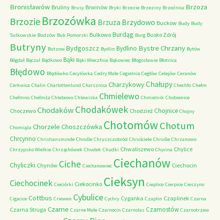
Bronisławów
Brzoza
Bruliny
Brwinów
Brusy
Bryki
Brzezie
Brzeziny
Brzeźnica
Brzozówka
Brzozie
Brzydowo
Brzuza
Buckow
Budy
Budy
Burdąg
Bulkowo
Busko Zdrój
Sulkowskie
Budzów
Buk Pomorski
Burg
Butryny
Bystre Chrzany
Bydgoszcz
Bydlino
Butzow
Bydlin
Bytów
Bąki
Bógdał
Bączal
Bądkowo
Bąki Wieczfnia
Bąkowiec
Błogosławie
Błotnica
Błędowo
Błędówko
Cecylówka
Cedry Małe
Cegielnia
Cegłów
Celejów
Ceranów
Chałupy
Charzykowy
Cerkwica
Chalin
Charlottenlund
Charsznica
Chechło
Chełm
Chmielewo
Chełmno
Chełmża
Chlebowo
Chlewiska
Chmielnik
Chobienice
Chodakówek
Chodaków
Chojnice
Choczewo
Chodzież
Chojny
Chotomów
Chotum
Chorzele
Choszczówka
Chomiąża
Chrcynno
Christiansminde
Chrośle
Chruszczobród
Chruściele
Chruśle
Chrzanowo
Chwaliszewo
Chylice
Chrzypsko Wielkie
Chrząchówek
Chudek
Chudki
Chycina
Ciechanów
Ciche
Chyliczki
Chynów
Ciechocin
Ciechanowiec
Cieksyn
Ciechocinek
Ciekocinko
Cieciórki
Cieplice
Cierpice
Cieszyno
Cybulice
Cottbus
Cyganka
Czaplinek
Cigacice
Criewen
Cychry
Czaplin
Czarna
Czarne
Czarnostów
Czarna Struga
Czarne Małe
Czarnocin
Czarnolas
Czarnotrzew