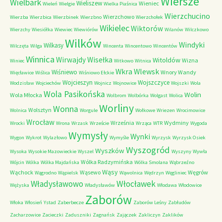
Wiersze
Wielbark
Wieliszew
Wieniec
Wieleń
Wielgie
Wielka Piaśnica
Wierzchucino
Wierzchowo
Wierzba
Wierzbica
Wierzbinek
Wierzbno
Wierzchołek
Wikielec
Wiktorów
Wierzchy
Wiesiółka
Wiewiec
Wiewiórów
Wilanów
Wilczkowo
Wilków
Windyki
Wilkasy
Wilczęta
Wilga
Wincenta
Wincentowo
Wincentów
Winnica
Wirwajdy
Wisełka
Witoldów
Wizna
Winiec
Witkowo
Witnica
Wkra
Wlewsk
Wiśniewo
Wnory Wandy
Więcławice
Wiślica
Wiśniowo Ełckie
Wojcieszyn
Wojszczyce
Wodzisław
Wojciechów
Wojnicz
Wojnowice
Wojszki
Wola
Wola Pasikońska
Wolin
Wola Młocka
Wolbrom
Wolbórka
Wolgast
Wolica
Worliny
Wonna
Wolsztyn
Wolnica
Worgule
Wołkowe
Wriezen
Wrocimowice
Wrocław
Września
Wydminy
Wrocki
Wrona
Wrzask
Wrzeście
Wrząca
WTR
Wygoda
Wymysły
Wynki
Wygon
Wykrot
Wylazłowo
Wymyśle
Wyrzysk
Wyrzysk Osiek
Wyszogród
Wyszków
Wysoka
Wysokie Mazowieckie
Wyszel
Wyszyny
Wywła
Wólka Radzymińska
Wójcin
Wólka
Wólka Majdańska
Wólka Smolana
Wąbrzeźno
Wąsy
Wąchock
Wąsewo
Węgrów
Wągrodno
Wąpielsk
Wąwolnica
Wędrzyn
Węgliniec
Władysławowo
Włocławek
Wężyska
Władysławów
Włodawa
Włodowice
Zaborów
Włoka
Włosień
Ystad
Zaberbecze
Zaborów Leśny
Zabłudów
Zacharzowice
Zacieczki
Zaduszniki
Zagnańsk
Zajączek
Zakliczyn
Zaklików