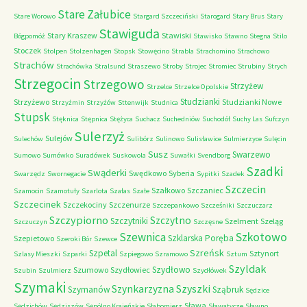
Stare Załubice
Stare Worowo
Stargard Szczeciński
Starogard
Stary Brus
Stary
Stawiguda
Stary Kraszew
Stawiski
Bógpomóż
Stawisko
Stawno
Stegna
Stilo
Stoczek
Stolpen
Stolzenhagen
Stopsk
Stowęcino
Strabla
Strachomino
Strachowo
Strachów
Strachówka
Stralsund
Straszewo
Stroby
Strojec
Stromiec
Strubiny
Strych
Strzegocin
Strzegowo
Strzyżew
Strzelce
Strzelce Opolskie
Studzianki
Strzyżewo
Studzianki Nowe
Strzyżmin
Strzyżów
Sttenwijk
Studnica
Stupsk
Stęknica
Stępnica
Stężyca
Suchacz
Suchedniów
Suchodół
Suchy Las
Sufczyn
Sulerzyż
Sulejów
Sulechów
Sulibórz
Sulinowo
Sulisławice
Sulmierzyce
Sulęcin
Susz
Swarzewo
Sumowo
Sumówko
Suradówek
Suskowola
Suwałki
Svendborg
Szadki
Swąderki
Swędkowo
Syberia
Swarzędz
Swornegacie
Sypitki
Szadek
Szczecin
Szałkowo
Szczaniec
Szamocin
Szamotuły
Szarlota
Szałas
Szałe
Szczecinek
Szczekociny
Szczenurze
Szczepankowo
Szcześniki
Szczuczarz
Szczypiorno
Szczytno
Szczytniki
Szelment
Szeląg
Szczuczyn
Szczęsne
Szkotowo
Szewnica
Szklarska Poręba
Szepietowo
Szeroki Bór
Szewce
Szreńsk
Szpetal
Sztynort
Szlasy Mieszki
Szparki
Szpiegowo
Szramowo
Sztum
Szyldak
Szydłowo
Szumowo
Szydłowiec
Szubin
Szulmierz
Szydłówek
Szymaki
Szyszki
Szynkarzyzna
Szymanów
Sząbruk
Sędzice
Sława
Sędzichów
Sędziszów
Sępólno Krajeńskie
Słabomierz
Sławatycze
Sławno