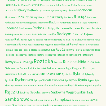
Puck
Pustelnik
Pulsnitz
Purda
Puszcza Mariańska
Puszcza Piska
Puszczykowo
Puławy
Pułtusk
Płochocin
Puttbus
Pyrzowice
Pyrzyce
Pyzdry
Pławno
Raciąż
Płock
Płońsk
Płoniawy
Płudy
Płociczno
Płoty
Racibory
Raciążek
Radom
Racławice
Radawiec
Radgoszcz
Radojewo
Radomierz
Radomierzyce
Radomka
Radoszki
Radomno
Radomsko
Radysy
Radzanowo
Radzanów
Radzewo
Radzieje
Radzymin
Rajkowo
Radziejowice
Radzikowo
Radzików
Radziwiłów
Radzyń
Raki
Rajszew
Rakoszyce
Rakowice
Rakowiec
Ramoty
Ramuki
Ramułtowice
Rathen
Rawa
Rewal
Rawka
Reszel
Mazowiecka
Reda
Regielnica
Regimin
Resko
Ribnitz
Ringebalde
Rogóż
Roguszyn
Rojewo
Rokitno
Rochale
Rogalice
Rogalin
Rogoziniec
Rokitnica
Ropa
Roskilde
Rossoszyca
Rostock
Rostow
Roszczyce
Rotenburg
Rothenburg
Rotterdam
Roztoka
Ruciane-Nida
Rowy
Rozogi
Ruda
Rozalin
Rożnów
Ruda
Rudniki
Ruszczyce
Białaczowska
Rudna
Rudnica
Rudno Jeziorowe
Rugia
Rungsted
Rybno
Ruś
Rutki Kossaki
Ruszkowo
Rutki
Rutka-Tartak
Rybienko
Rybojady
Rychnowo
Rynia
Rydzewo
Ryki
Rynek
Rychliki
Ryczywół
Ryn
Rypin
Ryte
Rząśnik
Błota
Rytro
Rzeczyca
Rzepniki
Rzeszów
Rzuców
Rzymsko
Różan
Rąbież
Rąblów
Rączki
Sadowne Węgrowskie
Sady
Sadoleś
Sabinka
Sadowie
Samborowo
Sampława
Santok
Samoklęski
Samotnik
Sandau
Sanniki
Sarbsk
Sasino
Sassnitz
Sarbia
Sarnaki
Sarnowo
Scheveningen
Schiedam