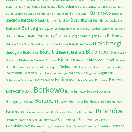
Bad Schandau
Baderitz
Bad Freienwalde
Bad Muskau
Bad Schwartau
Bad Sulza
Bad
Baranowo
Bansin
Sulze
Bagienice
Bakus Wanda
Banie Mazurskie
Baraki
Baranów
Bartniczka
Barchów
Barczewo
Bartodzieje
Bardo
Barlinek
Bartków
Bartniki
Bartąg
Bartążek
Bartoszki
Bartłomiejowice
Baruchowo
Barłogi
Batowice
Bautzen
Bednary
Bełchów
Bemowo
Bergen am Rugen
Bałdowo
Becejły
Bedlno
Berlin
Białobrzegi
Biała Podlaska
Bełżyce
Biała Góra
Biała Piska
Białe Błoto
Białka
Białutki
Bibiampol
Białogóra
Białołęka
Białuty
Białystok
Biedaszek
Bielice
Bieniewice
Biesal
Bielawy
Bieżuń
Biederitz
Biedrusko
Bielawa
Bielnik
Biskupiec
Binz
Birkerod
Bischofswerda
Biskupice
Bisztynek
Bledzew
Bnin
Bobolice
Bogurzyn
Bobrowniki
Bobrowo
Bogaczewo
Bochotnica
Bodzentyn
Bogatka
Bolimów
Bolęcin
Bolesławiec
Bolino
Bolechowo
Boleszyno
Bolków
Bolszewo
Borkowo
Boreczno
Borki
Borsuki
Borne Sulinowo
Borsdorf
Borzęcin
Borzymy
Bosewo
Boszkowo
Borzyny
Borów
Boże
Bożenkowo
Brochów
Bramka
Brańsk
Bratuszewo
Brańszczyk
Breddin
Brema
Breń
Brodowe Łąki
Brodowo
Brodnica
Brodnicki Park Krajobrazowy
Brody
Brok
Bronisławów
Brzoza
Bruliny
Brwinów
Brusy
Bryki
Brzezie
Brzeziny
Brzeźnica