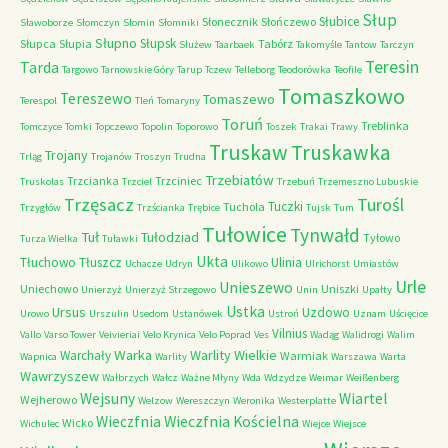
Słup
Słubice
Słonecznik
Słończewo
Sławoborze
Słomczyn
Słomin
Słomniki
Słupno
Słupsk
Słupca
Słupia
Tabórz
Służew
Taarbaek
Takomyśle
Tantow
Tarczyn
Teresin
Tarda
Targowo
Tarnowskie Góry
Tarup
Tczew
Telleborg
Teodorówka
Teofile
Tomaszkowo
Tereszewo
Tomaszewo
Terespol
Tleń
Tomaryny
Toruń
Treblinka
Tomczyce
Tomki
Topczewo
Topolin
Toporowo
Toszek
Trakai
Trawy
Truskaw
Truskawka
Trojany
Trląg
Trojanów
Troszyn
Trudna
Trzebiatów
Trzcianka
Trzciniec
Truskolas
Trzciel
Trzebuń
Trzemeszno Lubuskie
Trzęsacz
Turośl
Tuczki
Tuchola
Trzygłów
Trzścianka
Trębice
Tujsk
Tum
Tułowice
Tynwałd
Tuł
Tułodziad
Tyłowo
Turza Wielka
Tuławki
Ukta
Tłuchowo
Tłuszcz
Ulinia
Uchacze
Udryn
Ulikowo
Ulrichorst
Umiastów
Urle
Unieszewo
Uniechowo
Uniszki
Unierzyż
Unierzyż Strzegowo
Unin
Upałty
Ustka
Ursus
Uzdowo
Urowo
Urszulin
Usedom
Ustanówek
Ustroń
Uznam
Uścięcice
Vilnius
Vallo
Varso Tower
Veivieriai
Velo Krynica
Velo Poprad
Ves
Wadąg
Walidrogi
Walim
Warka
Warlity Wielkie
Warchały
Warmiak
Wapnica
Warlity
Warszawa
Warta
Wawrzyszew
Wałbrzych
Wałcz
Ważne Młyny
Wda
Wdzydze
Weimar
Weißenberg
Wejsuny
Wiartel
Wejherowo
Welzow
Wereszczyn
Weronika
Westerplatte
Wieczfnia Kościelna
Wieczfnia
Wicko
Wichulec
Wiejce
Wiejsce