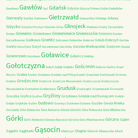
Gawłów
Gdańsk
Gdynia
Gawłowo
Gać
Gdynia Orłowo
Gidle
Giebałtów
Gietrzwałd
Gierwaty
Giławy
Gierłoż
Giethoorn
Giewartów
Gilleleje
Glinojeck
Giżycko
Giżycko Olsztyn
Glaucha
Glina
Glodowo
Gnaty Szczerbaki
Gniewino
Gniewniewice
Gniewoszów
Gniewkowo
Gniezno
Gniew
Gnoien
Goerlitz
Godkowo
Golub-Dobrzyń
Goczałkowice
Golczewo
Goleniów
Golesze
Gorlice
Gorlitz
Goryń
Gorzów Wielkopolski
Gostynin
Goruńsko
Gorzechowo
Gorzków
Gouda
Goławice
Goworowo
Gołańcz
Gozdowo
Gołdap
Gołotczyzna
Gościmin
Gołuń
Gołąb
Gołąbki
Gościno
Goźlin
Graal
Grabie
Muritz
Grabin
Grabowo
Grabów nad Pilicą
Gradki
Graested
Greifswald
Grimma
Grodziczno
Grodno
Grodzisk
Grodzisk Mazowiecki
Grodziszcze
Grodziszcze
Grudusk
Mazowieckie
Gromadno
Großenhain
Grudziądz
Gruenewald
Grunwald
Gryźliny
Gruszka
Gryfice
Grzybowo
Gródek nad Dunajcem
Gryfino
Gródki
Gudowo
Guzów
Gwda Wielka
Grójec
Grębków
Gubin
Guronys
Gutkowo
Gutowo
Gwizdały
Góra Dylewska
Góra Kalwaria
Górale
Góraliki
Góra Puławska
Góra Włodowska
Górki
Górzno
Gąbin
Górki Noteckie
Górowo Iławskie
Górskie
Góry Miechowskie
Gąsocin
Gągolin
Gągławki
Głogów
Gładczyn
Głomsk
Głowaczów
Głuch