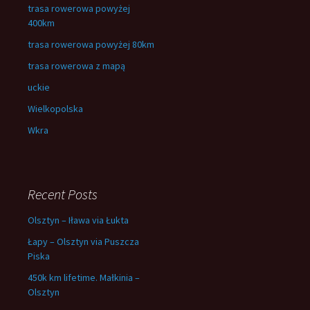
trasa rowerowa powyżej
400km
trasa rowerowa powyżej 80km
trasa rowerowa z mapą
uckie
Wielkopolska
Wkra
Recent Posts
Olsztyn – Iława via Łukta
Łapy – Olsztyn via Puszcza
Piska
450k km lifetime. Małkinia –
Olsztyn