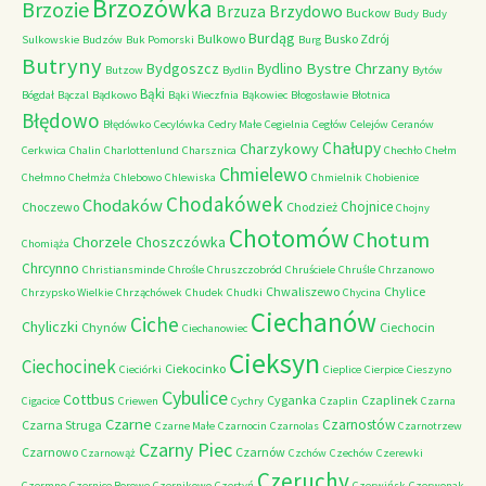
Brzozówka
Brzozie
Brzydowo
Brzuza
Buckow
Budy
Budy
Burdąg
Bulkowo
Busko Zdrój
Sulkowskie
Budzów
Buk Pomorski
Burg
Butryny
Bystre Chrzany
Bydgoszcz
Bydlino
Butzow
Bydlin
Bytów
Bąki
Bógdał
Bączal
Bądkowo
Bąki Wieczfnia
Bąkowiec
Błogosławie
Błotnica
Błędowo
Błędówko
Cecylówka
Cedry Małe
Cegielnia
Cegłów
Celejów
Ceranów
Chałupy
Charzykowy
Cerkwica
Chalin
Charlottenlund
Charsznica
Chechło
Chełm
Chmielewo
Chełmno
Chełmża
Chlebowo
Chlewiska
Chmielnik
Chobienice
Chodakówek
Chodaków
Chojnice
Choczewo
Chodzież
Chojny
Chotomów
Chotum
Chorzele
Choszczówka
Chomiąża
Chrcynno
Christiansminde
Chrośle
Chruszczobród
Chruściele
Chruśle
Chrzanowo
Chwaliszewo
Chylice
Chrzypsko Wielkie
Chrząchówek
Chudek
Chudki
Chycina
Ciechanów
Ciche
Chyliczki
Chynów
Ciechocin
Ciechanowiec
Cieksyn
Ciechocinek
Ciekocinko
Cieciórki
Cieplice
Cierpice
Cieszyno
Cybulice
Cottbus
Cyganka
Czaplinek
Cigacice
Criewen
Cychry
Czaplin
Czarna
Czarne
Czarnostów
Czarna Struga
Czarne Małe
Czarnocin
Czarnolas
Czarnotrzew
Czarny Piec
Czarnowo
Czarnów
Czarnowąż
Czchów
Czechów
Czerewki
Czeruchy
Czermno
Czernice Borowe
Czernikowo
Czertyń
Czerwińsk
Czerwonak