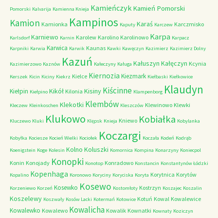
Kamieńczyk
Kamień Pomorski
Pomorski
Kalvarija
Kamienna Knieja
Kampinos
Kamion
Karaś
Kamionka
Karczmisko
Kaputy
Karczew
Karpa
Karniewo
Karolew
Karolino
Karolinowo
Karlsdorf
Karnin
Karpacz
Karwica
Kaunas
Karpniki
Karwia
Karwik
Kawki
Kawęczyn
Kazimierz
Kazimierz Dolny
Kazuń
Kałuszyn
Kałęczyn
Kcynia
Kazimierzowo
Kaznów
Kałeczyny
Kaługa
Kiernozia
Kiezmark
Kielce
Kerszek
Kicin
Kiciny
Kiekrz
Kiełbaski
Kiełkowice
Klaudyn
Kiścinne
Kikół
Kisiny
Kiełpin
Kilonia
Kiełpino
Klampenborg
Klembów
Klekotki
Klewinowo
Klewki
Kleczew
Kleinkoschen
Kleszczów
Klukowo
Kobiałka
Kniewo
Kluczewo
Kluki
Klępsk
Knieja
Kobylanka
Koczargi
Kobyłka
Kociesze
Kocień Wielki
Kociołek
Koczała
Kodeń
Kodrąb
Kolno
Koluszki
Koenigstein
Koge
Kolesin
Komornica
Kompina
Konarzyny
Koniecpol
Konopki
Konin
Konojady
Konradowo
Konotop
Konstancin
Konstantynów Łódzki
Kopenhaga
Korytnica
Korytów
Kopalino
Koronowo
Koryciny
Koryciska
Koryta
Kosewo
Kosewko
Kostrzyn
Korzeniewo
Korzeń
Kostomłoty
Koszajec
Koszalin
Koszelewy
Kotuń
Kowal
Kowalewice
Koszwały
Kosów Lacki
Kotermań
Kotowice
Kowalicha
Kowalewko
Kowalewo
Kowalik
Kownatki
Kownaty
Koziczyn