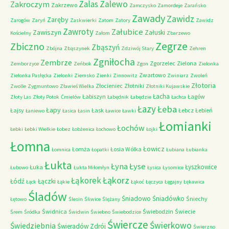
Zalas
Zalewo
Zakroczym
Zakrzewo
Zamczysko
Zamordeje
Zarańsko
Zawady
Zawidz
Zaręby
Zarogów
Zaryń
Zaskwierki
Zatom
Zatory
Zawidz
Zawroty
Załubice
Zawiszyn
Załuski
Kościelny
Załom
Zbarzewo
Zegrze
Zbiczno
Zbąszyń
Zbójna
Zbąszynek
Zdziwój Stary
Zehren
Zgniłocha
Zembrze
Zgorzelec
Zielona
Zemborzyce
Zeńbok
Zgon
Zielonka
Zwartowo
Zielonka Pasłęcka
Zielonki
Ziemsko
Zienki
Zinnowitz
Zwiniarz
Zwoleń
Złotoria
Złocieniec
Złotniki
Zwolle
Zygmuntowo
Zławieś Wielka
Złotniki Kujawskie
Łacha
Łabiszyn
Łagów
Złoty Las
Złoty Potok
Ćmielów
Łabędnik
Łabędzie
Łachca
Łazy
Łeba
Łapy
Łajsy
Łask
Łebcz
Łebień
Łaniewo
Łasica
Łasin
Ławice
Ławki
Łomianki
Łochów
Łebki
Łebki Wielkie
Łobez
Łobżenica
Łochowo
Łojki
Łomna
Łowicz
Łomża
Łosia Wólka
Łomnica
Łopatki
Łubiana
Łubianka
Łukta
Łyna
Łyse
Łyszkowice
Łuka
Łubowo
Łukta Miłomłyn
Łysica
Łysomice
Łąkorz
Łąkorek
Łódź
Łączki
Łąck
Łąkie
Łąkoć
Łęczyca
Łęgajny
Łękawica
Śladów
Śniadowo
Śniadówko
Śniechy
Łętowo
Ślesin
Śliwice
Ślężany
Świdnica
Świebodzin
Świecie
Śrem
Śródka
Świdwin
Świebno
Świebodzice
Świercze
Świerkowo
Świedziebnia
Świeradów Zdrój
Świerzno