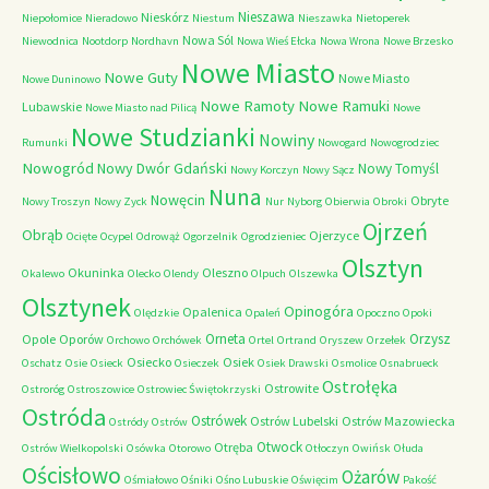
Nieszawa
Nieskórz
Niepołomice
Nieradowo
Niestum
Nieszawka
Nietoperek
Nowa Sól
Niewodnica
Nootdorp
Nordhavn
Nowa Wieś Ełcka
Nowa Wrona
Nowe Brzesko
Nowe Miasto
Nowe Guty
Nowe Miasto
Nowe Duninowo
Nowe Ramoty
Nowe Ramuki
Lubawskie
Nowe Miasto nad Pilicą
Nowe
Nowe Studzianki
Nowiny
Rumunki
Nowogard
Nowogrodziec
Nowogród
Nowy Dwór Gdański
Nowy Tomyśl
Nowy Korczyn
Nowy Sącz
Nuna
Nowęcin
Obryte
Nowy Troszyn
Nowy Zyck
Nur
Nyborg
Obierwia
Obroki
Ojrzeń
Obrąb
Ojerzyce
Ocięte
Ocypel
Odrowąż
Ogorzelnik
Ogrodzieniec
Olsztyn
Okuninka
Oleszno
Okalewo
Olecko
Olendy
Olpuch
Olszewka
Olsztynek
Opinogóra
Opalenica
Olędzkie
Opaleń
Opoczno
Opoki
Orneta
Orzysz
Opole
Oporów
Orchowo
Orchówek
Ortel
Ortrand
Oryszew
Orzełek
Osiecko
Osiek
Oschatz
Osie
Osieck
Osieczek
Osiek Drawski
Osmolice
Osnabrueck
Ostrołęka
Ostrowite
Ostroróg
Ostroszowice
Ostrowiec Świętokrzyski
Ostróda
Ostrówek
Ostrów Lubelski
Ostrów Mazowiecka
Ostródy
Ostrów
Otwock
Otręba
Ostrów Wielkopolski
Osówka
Otorowo
Otłoczyn
Owińsk
Ołuda
Ościsłowo
Ożarów
Ośmiałowo
Ośniki
Ośno Lubuskie
Oświęcim
Pakość