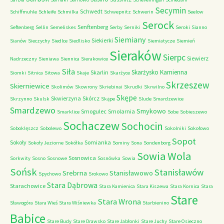
Secymin
Schwedt
Schiffmuhle
Schleife
Schmilka
Schwepnitz
Schwerin
Seelow
Serock
Senftenberg
Seftenberg
Sellin
Semeliskes
Serby
Serniki
Seroki
Sianno
Siemiany
Siekierki
Sianów
Sieczychy
Siedlce
Siedlisko
Siemiatycze
Siemień
Sieraków
Sierpc
Siewierz
Nadrzeczny
Sieniawa
Siennica
Sierakowice
Siła
Skarżysko Kamienna
Skarlin
Siomki
Sitnica
Sitowa
Skaje
Skarżyce
Skrzeszew
Skierniewice
Skolimów
Skowrony
Skriebinai
Skrudki
Skrwilno
Skępe
Skwierzyna
Skórcz
Skrzynno
Skulsk
Skąpe
Slude
Smardzewice
Smardzewo
Smykowo
Smogulec
Smolarnia
Smarklice
Sobe
Sobieszewo
Sochaczew
Sochocin
Soboklęszcz
Sobolewo
Sokolniki
Sokołowo
Sopot
Sokoły
Somianka
Sokoły Jeziorne
Sokółka
Sominy
Sona
Sondenborg
Sowia Wola
Sosnowica
Sorkwity
Sosno
Sosnowe
Sosnówka
Sowia
Sońsk
Stanisławów
Srebrna
Stanisławowo
Spychowo
Srokowo
Stara Dąbrowa
Starachowice
Stara Kamienica
Stara Kiszewa
Stara Kornica
Stara
Stare
Stara Wrona
Sławogóra
Stara Wieś
Stara Wiśniewka
Starbienino
Babice
Stare Budy
Stare Drawsko
Stare Jabłonki
Stare Juchy
Stare Osieczno