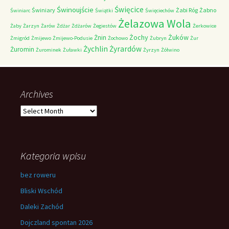
Świnoujście
Święcice
Świniary
Żabi Róg
Żabno
Świniarc
Świątki
Święciechów
Żelazowa Wola
Żaby
Żarzyn
Żarów
Żdżar
Żdżarów
Żegiestów
Żerkowice
Żochy
Żuków
Żnin
Żmigród
Żmijewo
Żmijewo-Podusie
Żochowo
Żubryn
Żur
Żychlin
Żyrardów
Żuromin
Żurominek
Żuławki
Żyrzyn
Żółwino
Archives
Archives
Kategoria wpisu
bez roweru
Bliski Wschód
Daleki Zachód
Dojczland spontan 2026