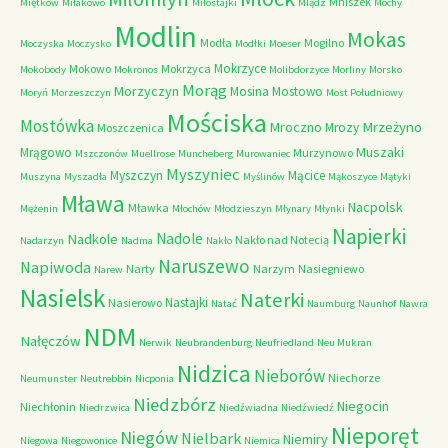
Mniszek
Miętków
Miłakowo
Miłostajki
Mlądz
Mochy
Modlin
Mokas
Modła
Mogilno
Moczyska
Moczysko
Modłki
Moeser
Mokrzyce
Mokowo
Mokrzyca
Mokobody
Mokronos
Molibdorzyce
Morliny
Morsko
Morąg
Morzyczyn
Mosina
Mostowo
Moryń
Morzeszczyn
Most Południowy
Mościska
Mostówka
Mrzeżyno
Mroczno
Mrozy
Moszczenica
Muszaki
Mrągowo
Murzynowo
Mszczonów
Muellrose
Muncheberg
Murowaniec
Myszyniec
Myszczyn
Mącice
Muszyna
Myszadła
Myślinów
Mąkoszyce
Mątyki
Mława
Nacpolsk
Mławka
Mężenin
Młochów
Młodzieszyn
Młynary
Młynki
Napierki
Nadkole
Nadole
Nakło nad Notecią
Nadarzyn
Nadma
Nakło
Naruszewo
Napiwoda
Narty
Narzym
Nasiegniewo
Narew
Nasielsk
Naterki
Nastajki
Nasierowo
Natać
Naumburg
Naunhof
Nawra
NDM
Nałęczów
Nerwik
Neubrandenburg
Neufriedland
Neu Mukran
Nidzica
Nieborów
Niechorze
Neumunster
Neutrebbin
Nicponia
Niedzbórz
Niegocin
Niechłonin
Niedrzwica
Niedźwiadna
Niedźwiedź
Nieporęt
Niegów
Nielbark
Niemiry
Niegowa
Niegowonice
Niemica