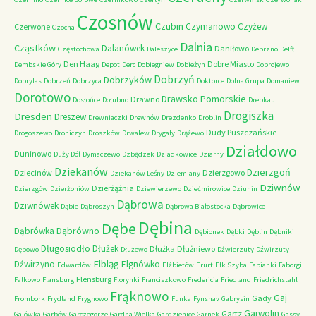
Czosnów
Czubin
Czymanowo
Czyżew
Czerwone
Czocha
Dalnia
Cząstków
Dalanówek
Daniłowo
Częstochowa
Daleszyce
Debrzno
Delft
Den Haag
Dobre Miasto
Dembskie Góry
Depot
Derc
Dobiegniew
Dobieżyn
Dobrojewo
Dobrzyń
Dobrzyków
Dobrylas
Dobrzeń
Dobrzyca
Doktorce
Dolna Grupa
Domaniew
Dorotowo
Drawsko Pomorskie
Drawno
Dosłońce
Dołubno
Drebkau
Drogiszka
Dresden
Dreszew
Drewniaczki
Drewnów
Drezdenko
Droblin
Dudy Puszczańskie
Drogoszewo
Drohiczyn
Droszków
Drwalew
Drygały
Drążewo
Działdowo
Duninowo
Duży Dół
Dymaczewo
Dzbądzek
Dziadkowice
Dziarny
Dziekanów
Dzierzgoń
Dziecinów
Dzierzgowo
Dziekanów Leśny
Dziemiany
Dziwnów
Dzierżążnia
Dzierzgów
Dzierżoniów
Dziewierzewo
Dziećmirowice
Dziunin
Dąbrowa
Dziwnówek
Dąbie
Dąbroszyn
Dąbrowa Białostocka
Dąbrowice
Dębina
Dębe
Dąbrówno
Dąbrówka
Dębionek
Dębki
Dęblin
Dębniki
Długosiodło
Dłużek
Dłużka
Dłużniewo
Dębowo
Dłużewo
Dźwierzuty
Dźwirzuty
Elbląg
Dźwirzyno
Elgnówko
Edwardów
Elżbietów
Erurt
Ełk Szyba
Fabianki
Faborgi
Flensburg
Falkowo
Flansburg
Florynki
Franciszkowo
Fredericia
Friedland
Friedrichstahl
Frąknowo
Gaj
Gady
Frombork
Frydland
Frygnowo
Funka
Fynshav
Gabrysin
Garwolin
Gartz
Gajówka
Garbów
Garczegorze
Gardna Wielka
Gardzienice
Garnek
Gassy