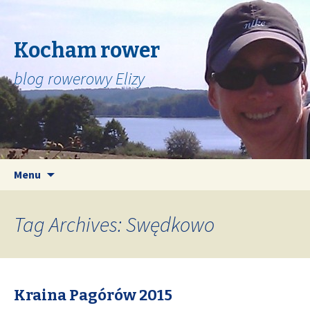
Kocham rower
blog rowerowy Elizy
Skip
Search
Menu
to
for:
content
Tag Archives: Swędkowo
Kraina Pagórów 2015