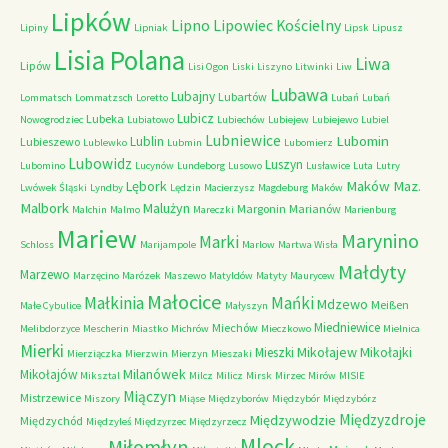
Lipków
Lipno
Lipowiec Kościelny
Lipiny
Lipniak
Lipsk
Lipusz
Lisia Polana
Liwa
Lipów
Lisi Ogon
Liski
Liszyno
Litwinki
Liw
Lubawa
Lubajny
Lubartów
Lommatsch
Lommatzsch
Loretto
Lubań
Lubań
Lubicz
Lubeka
Nowogrodziec
Lubiatowo
Lubiechów
Lubiejew
Lubiejewo
Lubiel
Lubniewice
Lubomin
Lublin
Lubieszewo
Lublewko
Lubmin
Lubomierz
Lubowidz
Luszyn
Lubomino
Lucynów
Lundeborg
Lusowo
Lusławice
Luta
Lutry
Maków Maz.
Lębork
Lwówek Śląski
Lyndby
Lędzin
Macierzysz
Magdeburg
Maków
Malbork
Malużyn
Margonin
Marianów
Malchin
Malmo
Mareczki
Marienburg
Mariew
Marynino
Marki
Schloss
Marijampole
Marlow
Martwa Wisła
Małdyty
Marzewo
Marzęcino
Marózek
Maszewo
Matyldów
Matyty
Maurycew
Małocice
Małkinia
Mańki
Mdzewo
Meißen
Małe Cybulice
Małyszyn
Miedniewice
Miechów
Melibdorzyce
Mescherin
Miastko
Michrów
Mieczkowo
Mielnica
Mierki
Mikołajew
Mikołajki
Mieszki
Mierziączka
Mierzwin
Mierzyn
Mieszaki
Milanówek
Mikołajów
Miksztal
Milcz
Milicz
Mirsk
Mirzec
Mirów
MISIE
Miączyn
Mistrzewice
Miszory
Miąse
Międzyborów
Międzybór
Międzybórz
Międzyzdroje
Międzywodzie
Międzychód
Międzyleś
Międzyrzec
Międzyrzecz
Mlock
Miłomłyn