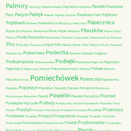
Palmiry
Pasieki
Pasikonie
Paprotnia
Palmiryy
Palędzie
Paplin
Parłówko
Pasłęk
Pasym
Pawłowo
Pass
Pepłowo
Peitz
Paterek
Patków
Paulina
Piasecznica
Pepłówek
Pestkownica
Perkowo
Petrykozy
Piaecznica
Pilaszków
Piaseczno
Piecki
Pieski
Piastów
Piechowice
Pietkowo
Pilawa
Pilica
Piorunów
Pionki
Pillnitz
Piotrkówek
Piotrków Trybunalski
Piotrowo
Pirna
Pisanica
Pisz
Piła
Piszczac
Piątek
Piwniczna
Piławki
Plewki
Plon
Plośnica
Pluski
Pniewnik
Pociecha
Pobierowo
Pobiedziska
Podawce
Poddąbie
Podgórze
Podlejki
Podkampinos
Pogorzelec
Podkowa Leśna
Podrochale
Pogorzel
Polesie
Pogorzelica
Pokrzydowo
Pogroszew
Pokrytki
Polaki
Polanów
Polichno
Pomiechówek
Pomocnia
Policzna
Popielarnia
Polnica
Popielżyn
Popielżyn Zawady
Popowo
Porządzie
Popielów
Postomino
Powielin
Poznań
Powidz
Powierż
Pozezdrze
Poszeszupie
Potworów
Prabuty
Poświętne
Poźrzadło
Prabuty Góry
Pranie
Prawiedniki
Prażmów
Prora
Przasnysz
Prostyń
Pruszków
Prostki
Proszew
Proszowice
Prusewo
Prusinowo
Przechlewo
Przejazd
Przejazdowo
Przedecz
Przemęt
Przepitki
Przesieki
Przyborowice
Przełęk
Przewodowo
Przeszkoda
Przewóz Nurski
Przybysław
Psucin
Przystań
Przytyk
Przyłęk
Przysucha
Przęsławice
Pszczew
Pszczyna