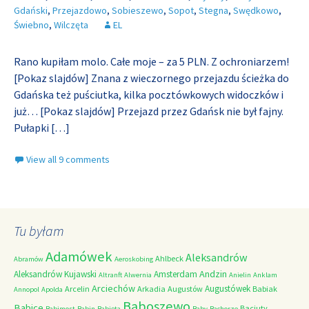
Gdański
,
Przejazdowo
,
Sobieszewo
,
Sopot
,
Stegna
,
Swędkowo
,
Świebno
,
Wilczęta
EL
Rano kupiłam molo. Całe moje – za 5 PLN. Z ochroniarzem!
[Pokaz slajdów] Znana z wieczornego przejazdu ścieżka do
Gdańska też puściutka, kilka pocztówkowych widoczków i
już… [Pokaz slajdów] Przejazd przez Gdańsk nie był fajny.
Pułapki
[…]
View all 9 comments
Tu byłam
Adamówek
Aleksandrów
Ahlbeck
Abramów
Aeroskobing
Andzin
Aleksandrów Kujawski
Amsterdam
Altranft
Alwernia
Anielin
Anklam
Arciechów
Augustówek
Arcelin
Arkadia
Augustów
Babiak
Annopol
Apolda
Baboszewo
Babice
Baciuty
Babimost
Babin
Babięta
Baby
Bachorze