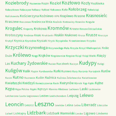
Kozłowo
Koziebrody
Kozioł
Kozły
Kozin
Kozłówka
Kozienice
Kołobrzeg
Koło
Kołaczkowo
Kołaczyce
Kołbacz
Kołbiel
Kołczewo
Kołodziąż
Krasnosielc
Kościerzyna
Krasne
Koźniewo
Kraplewo
Końskowola
KPN
Kraszew
Kraśnicza Wola
Kraszewo
Kraśnik
Kretowiny
Kroeslin
Krogule
Kromnów
Krogulec
Krokowa
Krosno
Krojanty
Krosno Odrzańskie
Krusze
Krotoszyny
Kruklin
Krukowo
Kruki
Krośnice
Kruklanki
Krusa
Kruszyn
Krynica
Krysiaki
Krutyń
Krynickie
Krysk
Kryspinów
Krzemieniewo
Krzycko
Krzyczki
Krzynowłoga
Króle
Krzynowłoga Mała
Krzyże
Krzyż Wielkopolski
Królewo
Krąków
Księży
Duże
Krągi
Krąpiewnice
Krępice
Książ
Książ Wielki
Kudypy
Kuchary Żydowskie
Las
Kuczbork
Kucice
Kuczyn
Kuligi
Kuligów
Kulik
Kurki
Kurów
Kurowo
Kupin
Kurdwanów
Kury
Kurznia
Kurzętnik
Kutno
Kuźnica
Kuślin
Kusin
Kuznocin
Kuźnica Żelichowska
Kwiatkowice
Kwiatuszki
Kwidzyń
Kwirynów
Kątne
Kwieciszowice
Kwik
Kórnik
Kąp
Kątki
Kępa
Laski
Kętrzyn
Kępa Polska
Kępki
Kłanino
Kłodawa
Lachowo
Laskowice
Lelewo
Leipzig
Leiden
Latchorzew
Lauta
Legionowo
Leidschendam
Leszno
Leoncin
Liberadz
Leszcz
Leśna
Lewków
Leśno
Libiszów
Lidzbark
Ligowo
Lidzbark Warmiński
Lichtajny
Linówno
Licheń
Lieske