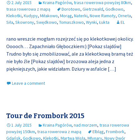
2 July 2015
Kraina Pagórów
,
trasa rowerowa powyżej 80km
,
trasa rowerowa z mapą
Dorotowo
,
Gietrzwałd
,
Godkowo
,
Klekotki
,
Kudypy
,
Miłakowo
,
Morąg
,
Naterki
,
Nowe Ramoty
,
Orneta
,
Siła
,
Skowrony
,
Swędkowo
,
Tomaszkowo
,
Wynki
,
Łukta
EL
rano wreszcie mogłam rozejrzeć się po klekotkowej okolicy.
Ooooch… Zapachniało Głęboczkiem:) [Pokaz slajdów]
Trudno było się zmobilizować, ale za klekotkową bramą też
nie było źle [Pokaz slajdów] brzozowa aleja jedna z
piękniejszych, jakie widziałam. Dziury w asfalcie
[…]
Leave a comment
Tour de Frombork 2015
1 July 2015
Kraina Pagórów
,
nad morzem
,
trasa rowerowa
powyżej 150km
,
trasa rowerowa z mapą
Elbląg
,
Frombork
,
Gdańsk
,
Godkowo
,
Klekotki
,
Martwa Wisła
,
Młynary
,
Nowy Dwór