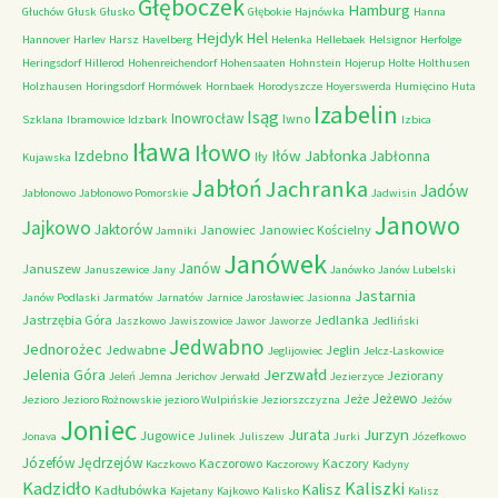
Głęboczek
Hamburg
Głuchów
Głusk
Głusko
Głębokie
Hajnówka
Hanna
Hejdyk
Hel
Hannover
Harlev
Harsz
Havelberg
Helenka
Hellebaek
Helsignor
Herfolge
Heringsdorf
Hillerod
Hohenreichendorf
Hohensaaten
Hohnstein
Hojerup
Holte
Holthusen
Holzhausen
Horingsdorf
Hormówek
Hornbaek
Horodyszcze
Hoyerswerda
Humięcino
Huta
Izabelin
Isąg
Inowrocław
Iwno
Szklana
Ibramowice
Idzbark
Izbica
Iława
Iłowo
Iłów
Jabłonka
Izdebno
Jabłonna
Iły
Kujawska
Jabłoń
Jachranka
Jadów
Jabłonowo
Jabłonowo Pomorskie
Jadwisin
Janowo
Jajkowo
Jaktorów
Janowiec
Janowiec Kościelny
Jamniki
Janówek
Janów
Januszew
Januszewice
Jany
Janówko
Janów Lubelski
Jastarnia
Janów Podlaski
Jarmatów
Jarnatów
Jarnice
Jarosławiec
Jasionna
Jastrzębia Góra
Jedlanka
Jaszkowo
Jawiszowice
Jawor
Jaworze
Jedliński
Jedwabno
Jednorożec
Jedwabne
Jeglin
Jeglijowiec
Jelcz-Laskowice
Jerzwałd
Jelenia Góra
Jeziorany
Jeleń
Jemna
Jerichov
Jerwałd
Jezierzyce
Jeżewo
Jeże
Jezioro
Jezioro Rożnowskie
jezioro Wulpińskie
Jeziorszczyzna
Jeżów
Joniec
Jurzyn
Jurata
Jugowice
Jonava
Julinek
Juliszew
Jurki
Józefkowo
Józefów
Jędrzejów
Kaczorowo
Kaczory
Kaczkowo
Kaczorowy
Kadyny
Kadzidło
Kaliszki
Kalisz
Kadłubówka
Kajetany
Kajkowo
Kalisko
Kalisz