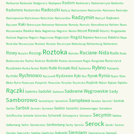
Radom
Racławice
Radawiec
Radgoszcz
Radojewo
Radomierz
Radomierzyce
Radomka
Radoszki
Radomno
Radomsko
Radysy
Radzanowo
Radzanów
Radzewo
Radzieje
Radzymin
Rajkowo
Radziejowice
Radzikowo
Radzików
Radziwiłów
Radzyń
Raki
Rajszew
Rakoszyce
Rakowice
Rakowiec
Ramoty
Ramuki
Ramułtowice
Rathen
Rawa
Rewal
Rawka
Reszel
Mazowiecka
Reda
Regielnica
Regimin
Resko
Ribnitz
Ringebalde
Rogóż
Roguszyn
Rojewo
Rokitno
Rochale
Rogalice
Rogalin
Rogoziniec
Rokitnica
Ropa
Roskilde
Rossoszyca
Rostock
Rostow
Roszczyce
Rotenburg
Rothenburg
Rotterdam
Roztoka
Ruciane-Nida
Rowy
Rozogi
Ruda
Rozalin
Rożnów
Ruda
Rudniki
Ruszczyce
Białaczowska
Rudna
Rudnica
Rudno Jeziorowe
Rugia
Rungsted
Rybno
Ruś
Rutki Kossaki
Ruszkowo
Rutki
Rutka-Tartak
Rybienko
Rybojady
Rychnowo
Rynia
Rydzewo
Ryki
Rynek
Rychliki
Ryczywół
Ryn
Rypin
Ryte
Rząśnik
Błota
Rytro
Rzeczyca
Rzepniki
Rzeszów
Rzuców
Rzymsko
Różan
Rąbież
Rąblów
Rączki
Sadowne Węgrowskie
Sady
Sadoleś
Sabinka
Sadowie
Samborowo
Sampława
Santok
Samoklęski
Samotnik
Sandau
Sanniki
Sarbsk
Sasino
Sassnitz
Sarbia
Sarnaki
Sarnowo
Scheveningen
Schiedam
Secymin
Schwedt
Schiffmuhle
Schleife
Schmilka
Schwepnitz
Schwerin
Seelow
Serock
Senftenberg
Seftenberg
Sellin
Semeliskes
Serby
Serniki
Seroki
Sianno
Siemiany
Siekierki
Sianów
Sieczychy
Siedlce
Siedlisko
Siemiatycze
Siemień