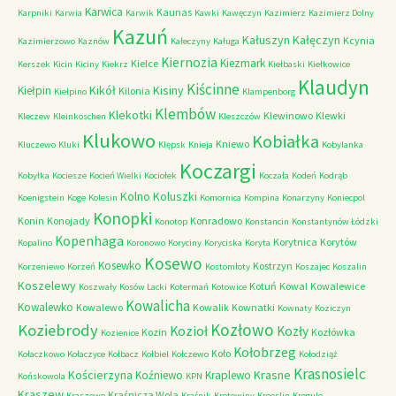
Karwica
Kaunas
Karpniki
Karwia
Karwik
Kawki
Kawęczyn
Kazimierz
Kazimierz Dolny
Kazuń
Kałuszyn
Kałęczyn
Kcynia
Kazimierzowo
Kaznów
Kałeczyny
Kaługa
Kiernozia
Kiezmark
Kielce
Kerszek
Kicin
Kiciny
Kiekrz
Kiełbaski
Kiełkowice
Klaudyn
Kiścinne
Kikół
Kisiny
Kiełpin
Kilonia
Kiełpino
Klampenborg
Klembów
Klekotki
Klewinowo
Klewki
Kleczew
Kleinkoschen
Kleszczów
Klukowo
Kobiałka
Kniewo
Kluczewo
Kluki
Klępsk
Knieja
Kobylanka
Koczargi
Kobyłka
Kociesze
Kocień Wielki
Kociołek
Koczała
Kodeń
Kodrąb
Kolno
Koluszki
Koenigstein
Koge
Kolesin
Komornica
Kompina
Konarzyny
Koniecpol
Konopki
Konin
Konojady
Konradowo
Konotop
Konstancin
Konstantynów Łódzki
Kopenhaga
Korytnica
Korytów
Kopalino
Koronowo
Koryciny
Koryciska
Koryta
Kosewo
Kosewko
Kostrzyn
Korzeniewo
Korzeń
Kostomłoty
Koszajec
Koszalin
Koszelewy
Kotuń
Kowal
Kowalewice
Koszwały
Kosów Lacki
Kotermań
Kotowice
Kowalicha
Kowalewko
Kowalewo
Kowalik
Kownatki
Kownaty
Koziczyn
Kozłowo
Koziebrody
Kozioł
Kozły
Kozin
Kozłówka
Kozienice
Kołobrzeg
Koło
Kołaczkowo
Kołaczyce
Kołbacz
Kołbiel
Kołczewo
Kołodziąż
Krasnosielc
Kościerzyna
Krasne
Koźniewo
Kraplewo
Końskowola
KPN
Kraszew
Kraśnicza Wola
Kraszewo
Kraśnik
Kretowiny
Kroeslin
Krogule