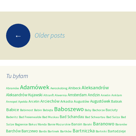
Posts
←
Older posts
navigation
Tu byłam
Adamówek
Aleksandrów
Ahlbeck
Abramów
Aeroskobing
Andzin
Aleksandrów Kujawski
Amsterdam
Altranft
Alwernia
Anielin
Anklam
Arciechów
Augustówek
Arcelin
Arkadia
Augustów
Babiak
Annopol
Apolda
Baboszewo
Babice
Baciuty
Babimost
Babin
Babięta
Baby
Bachorze
Bad Schandau
Baderitz
Bad Freienwalde
Bad Muskau
Bad Schwartau
Bad Sulza
Bad
Baranowo
Bansin
Sulze
Bagienice
Bakus Wanda
Banie Mazurskie
Baraki
Baranów
Bartniczka
Barchów
Barczewo
Bartodzieje
Bardo
Barlinek
Bartków
Bartniki