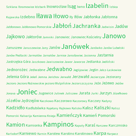
Izabelin
Isąg
Inowrocław
Iwno
Szklana
Ibramowice
Idzbark
Izbica
Iława
Iłowo
Iłów
Jabłonka
Izdebno
Jabłonna
Iły
Kujawska
Jabłoń
Jachranka
Jadów
Jabłonowo
Jabłonowo Pomorskie
Jadwisin
Janowo
Jajkowo
Jaktorów
Janowiec
Janowiec Kościelny
Jamniki
Janówek
Janów
Januszew
Januszewice
Jany
Janówko
Janów Lubelski
Jastarnia
Janów Podlaski
Jarmatów
Jarnatów
Jarnice
Jarosławiec
Jasionna
Jastrzębia Góra
Jedlanka
Jaszkowo
Jawiszowice
Jawor
Jaworze
Jedliński
Jedwabno
Jednorożec
Jedwabne
Jeglin
Jeglijowiec
Jelcz-Laskowice
Jerzwałd
Jelenia Góra
Jeziorany
Jeleń
Jemna
Jerichov
Jerwałd
Jezierzyce
Jeżewo
Jeże
Jezioro
Jezioro Rożnowskie
jezioro Wulpińskie
Jeziorszczyzna
Jeżów
Joniec
Jurzyn
Jurata
Jugowice
Jonava
Julinek
Juliszew
Jurki
Józefkowo
Józefów
Jędrzejów
Kaczorowo
Kaczory
Kaczkowo
Kaczorowy
Kadyny
Kadzidło
Kaliszki
Kalisz
Kadłubówka
Kajetany
Kajkowo
Kalisko
Kalisz
Kamieńczyk
Kamień Pomorski
Pomorski
Kalvarija
Kamienna Knieja
Kampinos
Kamion
Karaś
Kamionka
Karczmisko
Kaputy
Karczew
Karpa
Karniewo
Karolew
Karolino
Karolinowo
Karlsdorf
Karnin
Karpacz