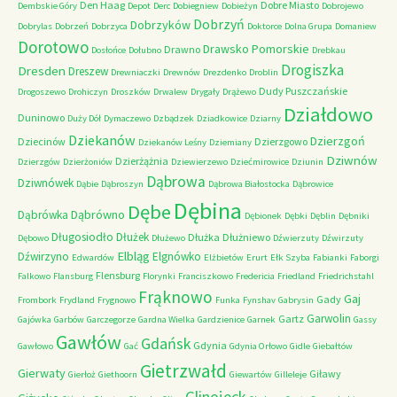
Den Haag
Dobre Miasto
Dembskie Góry
Depot
Derc
Dobiegniew
Dobieżyn
Dobrojewo
Dobrzyń
Dobrzyków
Dobrylas
Dobrzeń
Dobrzyca
Doktorce
Dolna Grupa
Domaniew
Dorotowo
Drawsko Pomorskie
Drawno
Dosłońce
Dołubno
Drebkau
Drogiszka
Dresden
Dreszew
Drewniaczki
Drewnów
Drezdenko
Droblin
Dudy Puszczańskie
Drogoszewo
Drohiczyn
Droszków
Drwalew
Drygały
Drążewo
Działdowo
Duninowo
Duży Dół
Dymaczewo
Dzbądzek
Dziadkowice
Dziarny
Dziekanów
Dzierzgoń
Dziecinów
Dzierzgowo
Dziekanów Leśny
Dziemiany
Dziwnów
Dzierżążnia
Dzierzgów
Dzierżoniów
Dziewierzewo
Dziećmirowice
Dziunin
Dąbrowa
Dziwnówek
Dąbie
Dąbroszyn
Dąbrowa Białostocka
Dąbrowice
Dębina
Dębe
Dąbrówno
Dąbrówka
Dębionek
Dębki
Dęblin
Dębniki
Długosiodło
Dłużek
Dłużka
Dłużniewo
Dębowo
Dłużewo
Dźwierzuty
Dźwirzuty
Elbląg
Dźwirzyno
Elgnówko
Edwardów
Elżbietów
Erurt
Ełk Szyba
Fabianki
Faborgi
Flensburg
Falkowo
Flansburg
Florynki
Franciszkowo
Fredericia
Friedland
Friedrichstahl
Frąknowo
Gaj
Gady
Frombork
Frydland
Frygnowo
Funka
Fynshav
Gabrysin
Garwolin
Gartz
Gajówka
Garbów
Garczegorze
Gardna Wielka
Gardzienice
Garnek
Gassy
Gawłów
Gdańsk
Gdynia
Gawłowo
Gać
Gdynia Orłowo
Gidle
Giebałtów
Gietrzwałd
Gierwaty
Giławy
Gierłoż
Giethoorn
Giewartów
Gilleleje
Glinojeck