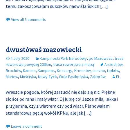
temu zakosztowałam dukcików nadwiślańskich
[…]
View all 3 comments
dwustówaś mazowiecki
4 July 2020
Kampinoski Park Narodowy
,
po Mazowszu
,
trasa
rowerowa powyżej 200km
,
trasa rowerowa z mapą
Arciechów
,
Brochów
,
Kamion
,
Kampinos
,
Koczargi
,
Kromnów
,
Leszno
,
Lipków
,
Mariew
,
Mościska
,
Nowy Zyck
,
Wola Pasikońska
,
Zaborów
EL
wreszcie pogoda, której zarzucić nie dało się nic. Piękne
słońce od rana i mały wiatr. Oj lubię to! Jazda miła, lekka i
przyjemna, czy z wiatrem czy pod wiatr. Planowałam
standardową pętlę wokół KPNu, ale jak
[…]
Leave a comment