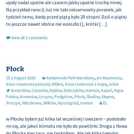
upały nadal upalne ale czasem jakby upalne trochę mniej.
Na przykład rano:)) Już nie taki niesamowity poranek, jak
tydzień temu, kiedy przed piątą było 20 stopni. Dziś o piątej
to jeszcze nawet słońce nie wzeszło:((, krótki
[…]
View all 2 comments
Płock
2 August 2020
Kampinoski Park Narodowy
,
po Mazowszu
,
trasa rowerowa powyżej 200km
,
trasa rowerowa z mapą
,
uckie
Arciechów
,
Czosnów
,
Dębina
,
Dobrzyków
,
Kamion
,
Kazuń
,
Kępa
Polska
,
Kromnów
,
Liszyno
,
Podgórze
,
Płock
,
Śladów
,
Słupno
,
Troszyn
,
Wilczkowo
,
Wilków
,
Wyszogród
,
Łomna
EL
w Płocku byłam już kilka lat wcześniej i owszem – podobało
mi się, ale jakoś klimatu nie było do powtórki. Droga z Iłowa
do Płocka męcząca, nie tęskniłam. Ale jak kilka tygodni