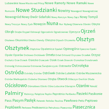
Nowe Ramoty
Nowe Ramuki
Lubawskie
Nowe Miasto nad Pilicą
Nowe
Nowe Studzianki
Nowiny
Rumunki
Nowogard
Nowogrodziec
Nowogród
Nowy Dwór Gdański
Nowy Tomyśl
Nowy Korczyn
Nowy Sącz
Nuna
Nowęcin
Obryte
Nowy Troszyn
Nowy Zyck
Nur
Nyborg
Obierwia
Obroki
Ojrzeń
Obrąb
Ojerzyce
Ocięte
Ocypel
Odrowąż
Ogorzelnik
Ogrodzieniec
Olsztyn
Okuninka
Oleszno
Okalewo
Olecko
Olendy
Olpuch
Olszewka
Olsztynek
Opinogóra
Opalenica
Olędzkie
Opaleń
Opoczno
Opoki
Orneta
Orzysz
Opole
Oporów
Orchowo
Orchówek
Ortel
Ortrand
Oryszew
Orzełek
Osiecko
Osiek
Oschatz
Osie
Osieck
Osieczek
Osiek Drawski
Osmolice
Osnabrueck
Ostrołęka
Ostrowite
Ostroróg
Ostroszowice
Ostrowiec Świętokrzyski
Ostróda
Ostrówek
Ostrów Lubelski
Ostrów Mazowiecka
Ostródy
Ostrów
Otwock
Otręba
Ostrów Wielkopolski
Osówka
Otorowo
Otłoczyn
Owińsk
Ołuda
Ościsłowo
Ożarów
Ośmiałowo
Ośniki
Ośno Lubuskie
Oświęcim
Pakość
Palmiry
Pasieki
Pasikonie
Paprotnia
Palmiryy
Palędzie
Paplin
Parłówko
Pasłęk
Pasym
Pawłowo
Pass
Pepłowo
Peitz
Paterek
Patków
Paulina
Piasecznica
Pepłówek
Pestkownica
Perkowo
Petrykozy
Piaecznica