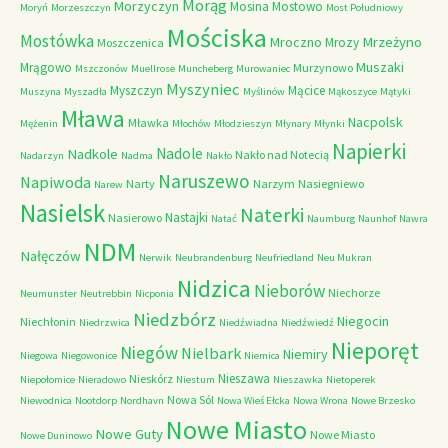
Morąg
Morzyczyn
Mosina
Mostowo
Moryń
Morzeszczyn
Most Południowy
Mościska
Mostówka
Mrzeżyno
Mroczno
Mrozy
Moszczenica
Muszaki
Mrągowo
Murzynowo
Mszczonów
Muellrose
Muncheberg
Murowaniec
Myszyniec
Myszczyn
Mącice
Muszyna
Myszadła
Myślinów
Mąkoszyce
Mątyki
Mława
Nacpolsk
Mławka
Mężenin
Młochów
Młodzieszyn
Młynary
Młynki
Napierki
Nadkole
Nadole
Nakło nad Notecią
Nadarzyn
Nadma
Nakło
Naruszewo
Napiwoda
Narty
Narzym
Nasiegniewo
Narew
Nasielsk
Naterki
Nastajki
Nasierowo
Natać
Naumburg
Naunhof
Nawra
NDM
Nałęczów
Nerwik
Neubrandenburg
Neufriedland
Neu Mukran
Nidzica
Nieborów
Niechorze
Neumunster
Neutrebbin
Nicponia
Niedzbórz
Niegocin
Niechłonin
Niedrzwica
Niedźwiadna
Niedźwiedź
Nieporęt
Niegów
Nielbark
Niemiry
Niegowa
Niegowonice
Niemica
Nieszawa
Nieskórz
Niepołomice
Nieradowo
Niestum
Nieszawka
Nietoperek
Nowa Sól
Niewodnica
Nootdorp
Nordhavn
Nowa Wieś Ełcka
Nowa Wrona
Nowe Brzesko
Nowe Miasto
Nowe Guty
Nowe Miasto
Nowe Duninowo