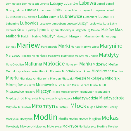
Lubawa
Lubajny
Lubartów
Lommatsch
Lommatzsch
Loretto
Lubań
Lubań
Lubicz
Lubeka
Nowogrodziec
Lubiatowo
Lubiechów
Lubiejew
Lubiejewo
Lubiel
Lubniewice
Lubomin
Lublin
Lubieszewo
Lublewko
Lubmin
Lubomierz
Lubowidz
Luszyn
Lubomino
Lucynów
Lundeborg
Lusowo
Lusławice
Luta
Lutry
Maków Maz.
Lębork
Lwówek Śląski
Lyndby
Lędzin
Macierzysz
Magdeburg
Maków
Malbork
Malużyn
Margonin
Marianów
Malchin
Malmo
Mareczki
Marienburg
Mariew
Marynino
Marki
Schloss
Marijampole
Marlow
Martwa Wisła
Małdyty
Marzewo
Marzęcino
Marózek
Maszewo
Matyldów
Matyty
Maurycew
Małocice
Małkinia
Mańki
Mdzewo
Meißen
Małe Cybulice
Małyszyn
Miedniewice
Miechów
Melibdorzyce
Mescherin
Miastko
Michrów
Mieczkowo
Mielnica
Mierki
Mikołajew
Mikołajki
Mieszki
Mierziączka
Mierzwin
Mierzyn
Mieszaki
Milanówek
Mikołajów
Miksztal
Milcz
Milicz
Mirsk
Mirzec
Mirów
MISIE
Miączyn
Mistrzewice
Miszory
Miąse
Międzyborów
Międzybór
Międzybórz
Międzyzdroje
Międzywodzie
Międzychód
Międzyleś
Międzyrzec
Międzyrzecz
Mlock
Miłomłyn
Mniszek
Miętków
Miłakowo
Miłostajki
Mlądz
Mochy
Modlin
Mokas
Modła
Mogilno
Moczyska
Moczysko
Modłki
Moeser
Mokrzyce
Mokowo
Mokrzyca
Mokobody
Mokronos
Molibdorzyce
Morliny
Morsko