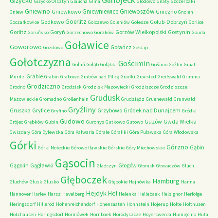
Giżycko
Giżycko Olsztyn
Glaucha
Glina
Glodowo
Gnaty Szczerbaki
Gniewino
Gniewniewice
Gniewoszów
Gniewkowo
Gniezno
Gniew
Gnoien
Goerlitz
Godkowo
Golub-Dobrzyń
Goczałkowice
Golczewo
Goleniów
Golesze
Gorlice
Gorlitz
Goryń
Gorzów Wielkopolski
Gostynin
Goruńsko
Gorzechowo
Gorzków
Gouda
Goławice
Goworowo
Gołańcz
Gozdowo
Gołdap
Gołotczyzna
Gościmin
Gołuń
Gołąb
Gołąbki
Gościno
Goźlin
Graal
Grabie
Muritz
Grabin
Grabowo
Grabów nad Pilicą
Gradki
Graested
Greifswald
Grimma
Grodziczno
Grodno
Grodzisk
Grodzisk Mazowiecki
Grodziszcze
Grodziszcze
Grudusk
Mazowieckie
Gromadno
Großenhain
Grudziądz
Gruenewald
Grunwald
Gryźliny
Gruszka
Gryfice
Grzybowo
Gródek nad Dunajcem
Gryfino
Gródki
Gudowo
Guzów
Gwda Wielka
Grójec
Grębków
Gubin
Guronys
Gutkowo
Gutowo
Gwizdały
Góra Dylewska
Góra Kalwaria
Górale
Góraliki
Góra Puławska
Góra Włodowska
Górki
Górzno
Gąbin
Górki Noteckie
Górowo Iławskie
Górskie
Góry Miechowskie
Gąsocin
Gągolin
Gągławki
Głogów
Gładczyn
Głomsk
Głowaczów
Głuch
Głęboczek
Hamburg
Głuchów
Głusk
Głusko
Głębokie
Hajnówka
Hanna
Hejdyk
Hel
Hannover
Harlev
Harsz
Havelberg
Helenka
Hellebaek
Helsignor
Herfolge
Heringsdorf
Hillerod
Hohenreichendorf
Hohensaaten
Hohnstein
Hojerup
Holte
Holthusen
Holzhausen
Horingsdorf
Hormówek
Hornbaek
Horodyszcze
Hoyerswerda
Humięcino
Huta