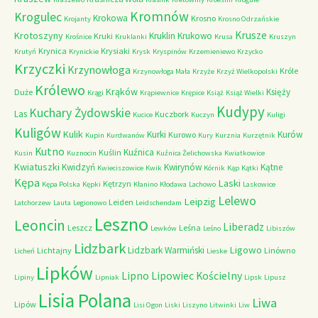
Kromnów
Krogulec
Krokowa
Krosno
Krojanty
Krosno Odrzańskie
Krusze
Krotoszyny
Kruklin
Krukowo
Kruki
Krośnice
Kruklanki
Krusa
Kruszyn
Krynica
Krysiaki
Krutyń
Krynickie
Krysk
Kryspinów
Krzemieniewo
Krzycko
Krzyczki
Krzynowłoga
Króle
Krzynowłoga Mała
Krzyże
Krzyż Wielkopolski
Królewo
Krąków
Księży
Duże
Krągi
Krąpiewnice
Krępice
Książ
Książ Wielki
Kudypy
Kuchary Żydowskie
Las
Kuczbork
Kucice
Kuczyn
Kuligi
Kuligów
Kulik
Kurki
Kurów
Kurowo
Kupin
Kurdwanów
Kury
Kurznia
Kurzętnik
Kutno
Kuźnica
Kuślin
Kusin
Kuznocin
Kuźnica Żelichowska
Kwiatkowice
Kwiatuszki
Kwidzyń
Kwirynów
Kątne
Kwieciszowice
Kwik
Kórnik
Kąp
Kątki
Kępa
Laski
Kętrzyn
Kępa Polska
Kępki
Kłanino
Kłodawa
Lachowo
Laskowice
Lelewo
Leipzig
Leiden
Latchorzew
Lauta
Legionowo
Leidschendam
Leszno
Leoncin
Liberadz
Leszcz
Leśna
Lewków
Leśno
Libiszów
Lidzbark
Ligowo
Lidzbark Warmiński
Lichtajny
Linówno
Licheń
Lieske
Lipków
Lipno
Lipowiec Kościelny
Lipiny
Lipniak
Lipsk
Lipusz
Lisia Polana
Liwa
Lipów
Lisi Ogon
Liski
Liszyno
Litwinki
Liw