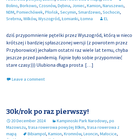
Bolino
,
Borkowo
,
Czosnów
,
Dębina
,
Joniec
,
Kamion
,
Naruszewo
,
NDM
,
Pomiechówek
,
Płońsk
,
Secymin
,
Smardzewo
,
Sochocin
,
Srebrna
,
Wilków
,
Wyszogród
,
Łomianki
,
Łomna
EL
dziś przypomnienie pętelki przez Wyszogród, którą w nieco
krótszej i bardziej spłaszczonej wersji (z powrotem przez
Przyborowice) jechałam ostatni raz wiele lat temu, chyba
jeszcze przed pandemią. Fajnie było sobie przypomnieć
stare czasy:))) Ulubiona długa prosta
[…]
Leave a comment
30k/rok po raz pierwszy!
20 December 2024
Kampinoski Park Narodowy
,
po
Mazowszu
,
trasa rowerowa powyżej 80km
,
trasa rowerowa z
mapą
Bibiampol
,
Kamion
,
Kromnów
,
Leoncin
,
Małocice
,