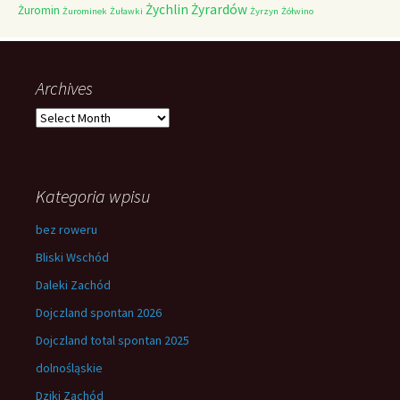
Żychlin
Żyrardów
Żuromin
Żurominek
Żuławki
Żyrzyn
Żółwino
Archives
Archives
Kategoria wpisu
bez roweru
Bliski Wschód
Daleki Zachód
Dojczland spontan 2026
Dojczland total spontan 2025
dolnośląskie
Dziki Zachód