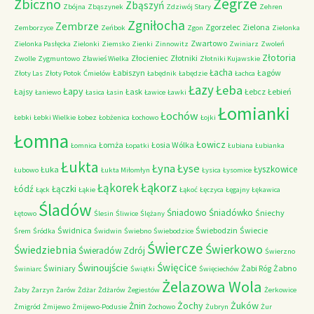
Zegrze
Zbiczno
Zbąszyń
Zbójna
Zbąszynek
Zdziwój Stary
Zehren
Zgniłocha
Zembrze
Zgorzelec
Zielona
Zemborzyce
Zeńbok
Zgon
Zielonka
Zwartowo
Zielonka Pasłęcka
Zielonki
Ziemsko
Zienki
Zinnowitz
Zwiniarz
Zwoleń
Złotoria
Złocieniec
Złotniki
Zwolle
Zygmuntowo
Zławieś Wielka
Złotniki Kujawskie
Łacha
Łabiszyn
Łagów
Złoty Las
Złoty Potok
Ćmielów
Łabędnik
Łabędzie
Łachca
Łazy
Łeba
Łapy
Łajsy
Łask
Łebcz
Łebień
Łaniewo
Łasica
Łasin
Ławice
Ławki
Łomianki
Łochów
Łebki
Łebki Wielkie
Łobez
Łobżenica
Łochowo
Łojki
Łomna
Łowicz
Łomża
Łosia Wólka
Łomnica
Łopatki
Łubiana
Łubianka
Łukta
Łyna
Łyse
Łyszkowice
Łuka
Łubowo
Łukta Miłomłyn
Łysica
Łysomice
Łąkorz
Łąkorek
Łódź
Łączki
Łąck
Łąkie
Łąkoć
Łęczyca
Łęgajny
Łękawica
Śladów
Śniadowo
Śniadówko
Śniechy
Łętowo
Ślesin
Śliwice
Ślężany
Świdnica
Świebodzin
Świecie
Śrem
Śródka
Świdwin
Świebno
Świebodzice
Świercze
Świerkowo
Świedziebnia
Świeradów Zdrój
Świerzno
Świnoujście
Święcice
Świniary
Żabi Róg
Żabno
Świniarc
Świątki
Święciechów
Żelazowa Wola
Żaby
Żarzyn
Żarów
Żdżar
Żdżarów
Żegiestów
Żerkowice
Żochy
Żuków
Żnin
Żmigród
Żmijewo
Żmijewo-Podusie
Żochowo
Żubryn
Żur