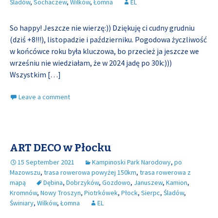
Śladów
,
Sochaczew
,
Wilków
,
Łomna
EL
So happy! Jeszcze nie wierzę:)) Dziękuję ci cudny grudniu
(dziś +8!!!), listopadzie i październiku. Pogodowa życzliwość
w końcówce roku była kluczowa, bo przecież ja jeszcze we
wrześniu nie wiedziałam, że w 2024 jadę po 30k:)))
Wszystkim
[…]
Leave a comment
ART DECO w Płocku
15 September 2021
Kampinoski Park Narodowy
,
po
Mazowszu
,
trasa rowerowa powyżej 150km
,
trasa rowerowa z
mapą
Dębina
,
Dobrzyków
,
Gozdowo
,
Januszew
,
Kamion
,
Kromnów
,
Nowy Troszyn
,
Piotrkówek
,
Płock
,
Sierpc
,
Śladów
,
Świniary
,
Wilków
,
Łomna
EL