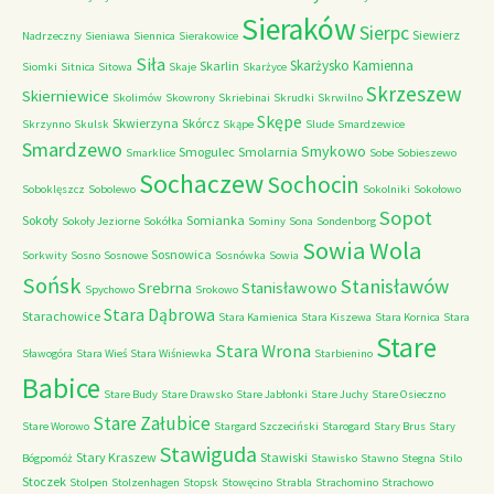
Sieraków
Sierpc
Siewierz
Nadrzeczny
Sieniawa
Siennica
Sierakowice
Siła
Skarżysko Kamienna
Skarlin
Siomki
Sitnica
Sitowa
Skaje
Skarżyce
Skrzeszew
Skierniewice
Skolimów
Skowrony
Skriebinai
Skrudki
Skrwilno
Skępe
Skwierzyna
Skórcz
Skrzynno
Skulsk
Skąpe
Slude
Smardzewice
Smardzewo
Smykowo
Smogulec
Smolarnia
Smarklice
Sobe
Sobieszewo
Sochaczew
Sochocin
Soboklęszcz
Sobolewo
Sokolniki
Sokołowo
Sopot
Sokoły
Somianka
Sokoły Jeziorne
Sokółka
Sominy
Sona
Sondenborg
Sowia Wola
Sosnowica
Sorkwity
Sosno
Sosnowe
Sosnówka
Sowia
Sońsk
Stanisławów
Srebrna
Stanisławowo
Spychowo
Srokowo
Stara Dąbrowa
Starachowice
Stara Kamienica
Stara Kiszewa
Stara Kornica
Stara
Stare
Stara Wrona
Sławogóra
Stara Wieś
Stara Wiśniewka
Starbienino
Babice
Stare Budy
Stare Drawsko
Stare Jabłonki
Stare Juchy
Stare Osieczno
Stare Załubice
Stare Worowo
Stargard Szczeciński
Starogard
Stary Brus
Stary
Stawiguda
Stary Kraszew
Stawiski
Bógpomóż
Stawisko
Stawno
Stegna
Stilo
Stoczek
Stolpen
Stolzenhagen
Stopsk
Stowęcino
Strabla
Strachomino
Strachowo