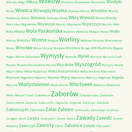
Wilków
Windyki
Wilkasy
Wilczęta
Wilga
Wincenta
Wincentowo
Wincentów
Winnica
Wirwajdy
Wisełka
Witoldów
Wizna
Winiec
Witkowo
Witnica
Wkra
Wlewsk
Wiśniewo
Wnory Wandy
Więcławice
Wiślica
Wiśniowo Ełckie
Wojcieszyn
Wojszczyce
Wodzisław
Wojciechów
Wojnicz
Wojnowice
Wojszki
Wola
Wola Pasikońska
Wolin
Wola Młocka
Wolbrom
Wolbórka
Wolgast
Wolica
Worliny
Wonna
Wolsztyn
Wolnica
Worgule
Wołkowe
Wriezen
Wrocimowice
Wrocław
Września
Wydminy
Wrocki
Wrona
Wrzask
Wrzeście
Wrząca
WTR
Wygoda
Wymysły
Wynki
Wygon
Wykrot
Wylazłowo
Wymyśle
Wyrzysk
Wyrzysk Osiek
Wyszogród
Wyszków
Wysoka
Wysokie Mazowieckie
Wyszel
Wyszyny
Wywła
Wólka Radzymińska
Wójcin
Wólka
Wólka Majdańska
Wólka Smolana
Wąbrzeźno
Wąsy
Wąchock
Wąsewo
Węgrów
Wągrodno
Wąpielsk
Wąwolnica
Wędrzyn
Węgliniec
Władysławowo
Włocławek
Wężyska
Władysławów
Włodawa
Włodowice
Zaborów
Włoka
Włosień
Ystad
Zaberbecze
Zaborów Leśny
Zabłudów
Zacharzowice
Zacieczki
Zaduszniki
Zagnańsk
Zajączek
Zakliczyn
Zaklików
Zalas
Zalewo
Zakroczym
Zakrzewo
Zamczysko
Zamordeje
Zarańsko
Zawady
Zawidz
Zaręby
Zarogów
Zaryń
Zaskwierki
Zatom
Zatory
Zawidz
Zawroty
Załubice
Zawiszyn
Załuski
Kościelny
Załom
Zbarzewo