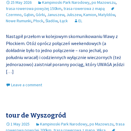
25 May 2026
Kampinoski Park Narodowy
,
po Mazowszu
,
trasa rowerowa powyżej 150km
,
trasa rowerowa z mapą
Czermno
,
Gąbin
,
Górki
,
Januszew
,
Juliszew
,
Kamion
,
Matyldów
,
Nowe Rumunki
,
Płock
,
Śladów
,
Łąck
EL
Nastąpił przełom w kolejowym skomunikowaniu Wawy z
Płockiem. Otóż oprócz połączeń weekendowych (a
dokładnie było to jedno połączenie – rano jechał, po
południu wracał) i codziennych wyłącznie wieczornych (też
jednorazowo) zaistniał poranny pociąg, który UWAGA jeździ
[…]
Leave a comment
tour de Wyszogród
1 May 2025
Kampinoski Park Narodowy
,
po Mazowszu
,
trasa
rowerowa powyżej 200km
,
trasa rowerowa z mapą
,
Wkra