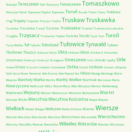
Tomaszkowo
Tereszewo
Tomaszewo
Terespol
Tleń
Tomaryny
Toruń
Treblinka
Tomczyce
Tomki
Topczewo
Topolin
Toporowo
Toszek
Trakai
Trawy
Truskaw
Truskawka
Trojany
Trląg
Trojanów
Troszyn
Trudna
Trzebiatów
Trzcianka
Trzciniec
Truskolas
Trzciel
Trzebuń
Trzemeszno Lubuskie
Trzęsacz
Turośl
Tuczki
Tuchola
Trzygłów
Trzścianka
Trębice
Tujsk
Tum
Tułowice
Tynwałd
Tuł
Tułodziad
Tyłowo
Turza Wielka
Tuławki
Ukta
Tłuchowo
Tłuszcz
Ulinia
Uchacze
Udryn
Ulikowo
Ulrichorst
Umiastów
Urle
Unieszewo
Uniechowo
Uniszki
Unierzyż
Unierzyż Strzegowo
Unin
Upałty
Ustka
Ursus
Uzdowo
Urowo
Urszulin
Usedom
Ustanówek
Ustroń
Uznam
Uścięcice
Vilnius
Vallo
Varso Tower
Veivieriai
Velo Krynica
Velo Poprad
Ves
Wadąg
Walidrogi
Walim
Warka
Warlity Wielkie
Warchały
Warmiak
Wapnica
Warlity
Warszawa
Warta
Wawrzyszew
Wałbrzych
Wałcz
Ważne Młyny
Wda
Wdzydze
Weimar
Weißenberg
Wejsuny
Wiartel
Wejherowo
Welzow
Wereszczyn
Weronika
Westerplatte
Wieczfnia Kościelna
Wieczfnia
Wicko
Wichulec
Wiejce
Wiejsce
Wiersze
Wielbark
Wieliszew
Wieniec
Wieleń
Wielgie
Wielka Piaśnica
Wierzchucino
Wierzchowo
Wierzba
Wierzbica
Wierzbinek
Wierzbno
Wierzchołek
Wikielec
Wiktorów
Wierzchy
Wiesiółka
Wiewiec
Wiewiórów
Wilanów
Wilczkowo