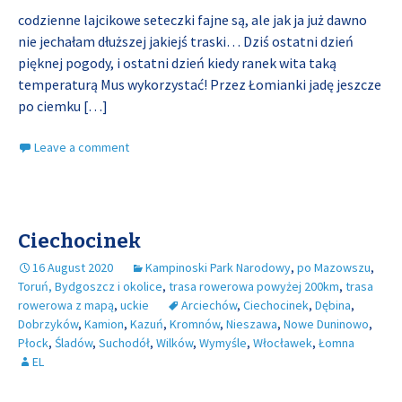
codzienne lajcikowe seteczki fajne są, ale jak ja już dawno
nie jechałam dłuższej jakiejś traski… Dziś ostatni dzień
pięknej pogody, i ostatni dzień kiedy ranek wita taką
temperaturą Mus wykorzystać! Przez Łomianki jadę jeszcze
po ciemku
[…]
Leave a comment
Ciechocinek
16 August 2020
Kampinoski Park Narodowy
,
po Mazowszu
,
Toruń, Bydgoszcz i okolice
,
trasa rowerowa powyżej 200km
,
trasa
rowerowa z mapą
,
uckie
Arciechów
,
Ciechocinek
,
Dębina
,
Dobrzyków
,
Kamion
,
Kazuń
,
Kromnów
,
Nieszawa
,
Nowe Duninowo
,
Płock
,
Śladów
,
Suchodół
,
Wilków
,
Wymyśle
,
Włocławek
,
Łomna
EL