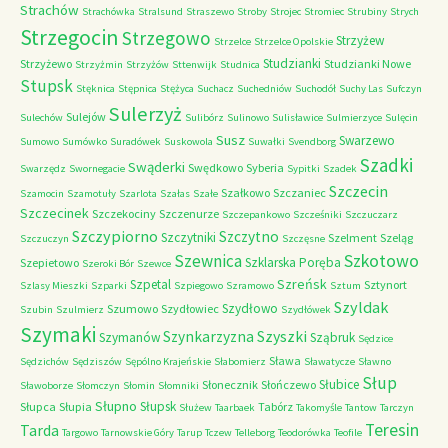
Strachów
Strachówka
Stralsund
Straszewo
Stroby
Strojec
Stromiec
Strubiny
Strych
Strzegocin
Strzegowo
Strzyżew
Strzelce
Strzelce Opolskie
Studzianki
Strzyżewo
Studzianki Nowe
Strzyżmin
Strzyżów
Sttenwijk
Studnica
Stupsk
Stęknica
Stępnica
Stężyca
Suchacz
Suchedniów
Suchodół
Suchy Las
Sufczyn
Sulerzyż
Sulejów
Sulechów
Sulibórz
Sulinowo
Sulisławice
Sulmierzyce
Sulęcin
Susz
Swarzewo
Sumowo
Sumówko
Suradówek
Suskowola
Suwałki
Svendborg
Szadki
Swąderki
Swędkowo
Syberia
Swarzędz
Swornegacie
Sypitki
Szadek
Szczecin
Szałkowo
Szczaniec
Szamocin
Szamotuły
Szarlota
Szałas
Szałe
Szczecinek
Szczekociny
Szczenurze
Szczepankowo
Szcześniki
Szczuczarz
Szczypiorno
Szczytno
Szczytniki
Szelment
Szeląg
Szczuczyn
Szczęsne
Szkotowo
Szewnica
Szklarska Poręba
Szepietowo
Szeroki Bór
Szewce
Szreńsk
Szpetal
Sztynort
Szlasy Mieszki
Szparki
Szpiegowo
Szramowo
Sztum
Szyldak
Szydłowo
Szumowo
Szydłowiec
Szubin
Szulmierz
Szydłówek
Szymaki
Szyszki
Szynkarzyzna
Szymanów
Sząbruk
Sędzice
Sława
Sędzichów
Sędziszów
Sępólno Krajeńskie
Słabomierz
Sławatycze
Sławno
Słup
Słubice
Słonecznik
Słończewo
Sławoborze
Słomczyn
Słomin
Słomniki
Słupno
Słupsk
Słupca
Słupia
Tabórz
Służew
Taarbaek
Takomyśle
Tantow
Tarczyn
Teresin
Tarda
Targowo
Tarnowskie Góry
Tarup
Tczew
Telleborg
Teodorówka
Teofile