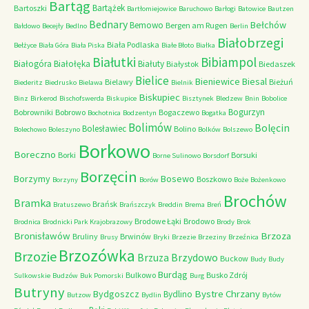
Bartąg
Bartążek
Bartoszki
Bartłomiejowice
Baruchowo
Barłogi
Batowice
Bautzen
Bednary
Bełchów
Bemowo
Bergen am Rugen
Bałdowo
Becejły
Bedlno
Berlin
Białobrzegi
Biała Podlaska
Bełżyce
Biała Góra
Biała Piska
Białe Błoto
Białka
Białutki
Bibiampol
Białogóra
Białołęka
Białuty
Białystok
Biedaszek
Bielice
Bieniewice
Biesal
Bielawy
Bieżuń
Biederitz
Biedrusko
Bielawa
Bielnik
Biskupiec
Binz
Birkerod
Bischofswerda
Biskupice
Bisztynek
Bledzew
Bnin
Bobolice
Bogurzyn
Bobrowniki
Bobrowo
Bogaczewo
Bochotnica
Bodzentyn
Bogatka
Bolimów
Bolęcin
Bolesławiec
Bolino
Bolechowo
Boleszyno
Bolków
Bolszewo
Borkowo
Boreczno
Borki
Borsuki
Borne Sulinowo
Borsdorf
Borzęcin
Borzymy
Bosewo
Boszkowo
Borzyny
Borów
Boże
Bożenkowo
Brochów
Bramka
Brańsk
Bratuszewo
Brańszczyk
Breddin
Brema
Breń
Brodowe Łąki
Brodowo
Brodnica
Brodnicki Park Krajobrazowy
Brody
Brok
Bronisławów
Brzoza
Bruliny
Brwinów
Brusy
Bryki
Brzezie
Brzeziny
Brzeźnica
Brzozówka
Brzozie
Brzydowo
Brzuza
Buckow
Budy
Budy
Burdąg
Bulkowo
Busko Zdrój
Sulkowskie
Budzów
Buk Pomorski
Burg
Butryny
Bystre Chrzany
Bydgoszcz
Bydlino
Butzow
Bydlin
Bytów