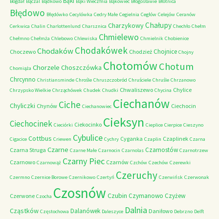
Bąki
Bógdał
Bączal
Bądkowo
Bąki Wieczfnia
Bąkowiec
Błogosławie
Błotnica
Błędowo
Błędówko
Cecylówka
Cedry Małe
Cegielnia
Cegłów
Celejów
Ceranów
Chałupy
Charzykowy
Cerkwica
Chalin
Charlottenlund
Charsznica
Chechło
Chełm
Chmielewo
Chełmno
Chełmża
Chlebowo
Chlewiska
Chmielnik
Chobienice
Chodakówek
Chodaków
Chojnice
Choczewo
Chodzież
Chojny
Chotomów
Chotum
Chorzele
Choszczówka
Chomiąża
Chrcynno
Christiansminde
Chrośle
Chruszczobród
Chruściele
Chruśle
Chrzanowo
Chwaliszewo
Chylice
Chrzypsko Wielkie
Chrząchówek
Chudek
Chudki
Chycina
Ciechanów
Ciche
Chyliczki
Chynów
Ciechocin
Ciechanowiec
Cieksyn
Ciechocinek
Ciekocinko
Cieciórki
Cieplice
Cierpice
Cieszyno
Cybulice
Cottbus
Cyganka
Czaplinek
Cigacice
Criewen
Cychry
Czaplin
Czarna
Czarne
Czarnostów
Czarna Struga
Czarne Małe
Czarnocin
Czarnolas
Czarnotrzew
Czarny Piec
Czarnowo
Czarnów
Czarnowąż
Czchów
Czechów
Czerewki
Czeruchy
Czermno
Czernice Borowe
Czernikowo
Czertyń
Czerwińsk
Czerwonak
Czosnów
Czubin
Czymanowo
Czyżew
Czerwone
Czocha
Dalnia
Cząstków
Dalanówek
Daniłowo
Częstochowa
Daleszyce
Debrzno
Delft