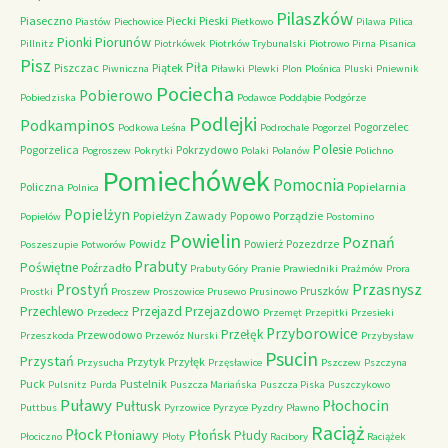
Pilaszków
Piaseczno
Piecki
Pieski
Piastów
Piechowice
Pietkowo
Pilawa
Pilica
Piorunów
Pionki
Pillnitz
Piotrkówek
Piotrków Trybunalski
Piotrowo
Pirna
Pisanica
Pisz
Piła
Piszczac
Piątek
Piwniczna
Piławki
Plewki
Plon
Plośnica
Pluski
Pniewnik
Pociecha
Pobierowo
Pobiedziska
Podawce
Poddąbie
Podgórze
Podlejki
Podkampinos
Pogorzelec
Podkowa Leśna
Podrochale
Pogorzel
Polesie
Pogorzelica
Pokrzydowo
Pogroszew
Pokrytki
Polaki
Polanów
Polichno
Pomiechówek
Pomocnia
Policzna
Popielarnia
Polnica
Popielżyn
Popielżyn Zawady
Popowo
Porządzie
Popielów
Postomino
Powielin
Poznań
Powidz
Powierż
Pozezdrze
Poszeszupie
Potworów
Prabuty
Poświętne
Poźrzadło
Prabuty Góry
Pranie
Prawiedniki
Prażmów
Prora
Przasnysz
Prostyń
Pruszków
Prostki
Proszew
Proszowice
Prusewo
Prusinowo
Przechlewo
Przejazd
Przejazdowo
Przedecz
Przemęt
Przepitki
Przesieki
Przyborowice
Przełęk
Przewodowo
Przeszkoda
Przewóz Nurski
Przybysław
Psucin
Przystań
Przytyk
Przyłęk
Przysucha
Przęsławice
Pszczew
Pszczyna
Puck
Pustelnik
Pulsnitz
Purda
Puszcza Mariańska
Puszcza Piska
Puszczykowo
Puławy
Pułtusk
Płochocin
Puttbus
Pyrzowice
Pyrzyce
Pyzdry
Pławno
Raciąż
Płock
Płońsk
Płoniawy
Płudy
Płociczno
Płoty
Racibory
Raciążek