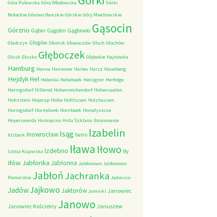
Górki
Góra Puławska
Góra Włodowska
Górki
Noteckie
Górowo Iławskie
Górskie
Góry Miechowskie
Gąsocin
Górzno
Gąbin
Gągolin
Gągławki
Głogów
Gładczyn
Głomsk
Głowaczów
Głuch
Głuchów
Głęboczek
Głusk
Głusko
Głębokie
Hajnówka
Hamburg
Hanna
Hannover
Harlev
Harsz
Havelberg
Hejdyk
Hel
Helenka
Hellebaek
Helsignor
Herfolge
Heringsdorf
Hillerod
Hohenreichendorf
Hohensaaten
Hohnstein
Hojerup
Holte
Holthusen
Holzhausen
Horingsdorf
Hormówek
Hornbaek
Horodyszcze
Hoyerswerda
Humięcino
Huta Szklana
Ibramowice
Izabelin
Isąg
Inowrocław
Iwno
Idzbark
Iława
Iłowo
Izdebno
Iły
Izbica Kujawska
Iłów
Jabłonka
Jabłonna
Jabłonowo
Jabłonowo
Jabłoń
Jachranka
Pomorskie
Jadwisin
Jajkowo
Jadów
Jaktorów
Janowiec
Jamniki
Janowo
Janowiec Kościelny
Januszew