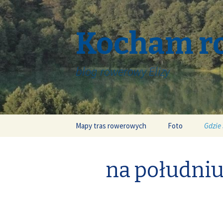
Kocham r
blog rowerowy Elizy
Skip
Mapy tras rowerowych
Foto
Gdzie
to
content
na południ