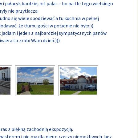
i pałacyk bardziej niż pałac – bo na tle tego wielkiego
yły nie przytłacza.
no się wiele spodziewać a tu kuchnia w pełnej
odawać, że tłumu gości w południe nie było:))
k jadłam i jeden z najbardziej sympatycznych panów
liwiera to zrobi Wam dzień:)))
aras z piękną zachodnią ekspozycją.
 masterem i nie ma dla niego rzeczy niemożliwych, bez