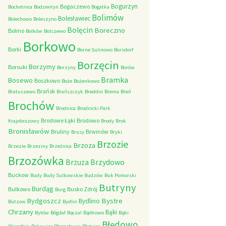
Bogurzyn
Bogaczewo
Bochotnica
Bodzentyn
Bogatka
Bolimów
Bolesławiec
Bolechowo
Boleszyno
Bolęcin
Boreczno
Bolino
Bolków
Bolszewo
Borkowo
Borki
Borne Sulinowo
Borsdorf
Borzęcin
Borzymy
Borsuki
Borzyny
Borów
Bramka
Bosewo
Boszkowo
Boże
Bożenkowo
Brańsk
Bratuszewo
Brańszczyk
Breddin
Brema
Breń
Brochów
Brodnica
Brodnicki Park
Brodowe Łąki
Brodowo
Krajobrazowy
Brody
Brok
Bronisławów
Bruliny
Brwinów
Brusy
Bryki
Brzozie
Brzoza
Brzezie
Brzeziny
Brzeźnica
Brzozówka
Brzydowo
Brzuza
Buckow
Budy
Budy Sulkowskie
Budzów
Buk Pomorski
Butryny
Burdąg
Bulkowo
Busko Zdrój
Burg
Bystre
Bydgoszcz
Bydlino
Butzow
Bydlin
Chrzany
Bąki
Bytów
Bógdał
Bączal
Bądkowo
Bąki
Błędowo