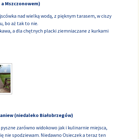
m a Mszczonowem)
jscówka nad wielką wodą, z pięknym tarasem, w ciszy
, bo aż tak to nie.
 kawa, a dla chętnych placki ziemniaczane z kurkami
niew (niedaleko Białobrzegów)
 pyszne zarówno widokowo jak i kulinarnie miejsca,
 się nie spodziewam. Niedawno Osieczek a teraz ten