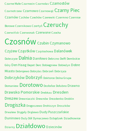
Czarnostów
Czarne Małe
Czarnocin
Czarnolas
Czarny Piec
Czarnowo
Czarnotrzew
Czarnowąż
Czarnów
Czchów
Czechów
Czerewki
Czermno
Czernice
Czeruchy
Borowe
Czernikowo
Czertyń
Czerwone
Czerwińsk
Czerwonak
Czocha
Czosnów
Czubin
Czymanowo
Cząstków
Czyżew
Dalanówek
Częstochowa
Dalnia
Daniłowo
Daleszyce
Debrzno
Delft
Dembskie
Den Haag
Dobre
Góry
Depot
Derc
Dobiegniew
Dobieżyn
Miasto
Dobrojewo
Dobrylas
Dobrzeń
Dobrzyca
Dobrzyń
Dobrzyków
Doktorce
Dolna Grupa
Dorotowo
Drawno
Domaniew
Dosłońce
Dołubno
Dresden
Drawsko Pomorskie
Drebkau
Dreszew
Drewniaczki
Drewnów
Drezdenko
Droblin
Drogiszka
Drogoszewo
Drohiczyn
Droszków
Dudy Puszczańskie
Drwalew
Drygały
Drążewo
Duninowo
Duży Dół
Dymaczewo
Dzbądzek
Dziadkowice
Działdowo
Dziecinów
Dziarny