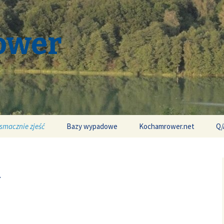
ower
 smacznie zjeść
Bazy wypadowe
Kochamrower.net
Q/
u