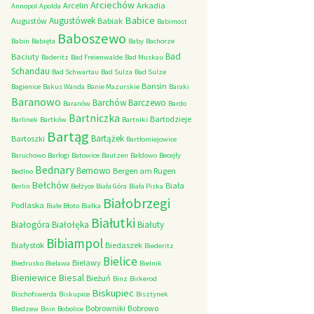
Arciechów
Arcelin
Arkadia
Annopol
Apolda
Babice
Augustówek
Augustów
Babiak
Babimost
Baboszewo
Babin
Babięta
Baby
Bachorze
Bad
Baciuty
Baderitz
Bad Freienwalde
Bad Muskau
Schandau
Bad Schwartau
Bad Sulza
Bad Sulze
Bansin
Bagienice
Bakus Wanda
Banie Mazurskie
Baraki
Baranowo
Barchów
Barczewo
Baranów
Bardo
Bartniczka
Bartodzieje
Barlinek
Bartków
Bartniki
Bartąg
Bartążek
Bartoszki
Bartłomiejowice
Baruchowo
Barłogi
Batowice
Bautzen
Bałdowo
Becejły
Bednary
Bemowo
Bergen am Rugen
Bedlno
Bełchów
Biała
Berlin
Bełżyce
Biała Góra
Biała Piska
Białobrzegi
Podlaska
Białe Błoto
Białka
Białutki
Białogóra
Białołęka
Białuty
Bibiampol
Białystok
Biedaszek
Biederitz
Bielice
Bielawy
Biedrusko
Bielawa
Bielnik
Bieniewice
Biesal
Bieżuń
Binz
Birkerod
Biskupiec
Bischofswerda
Biskupice
Bisztynek
Bobrowniki
Bobrowo
Bledzew
Bnin
Bobolice