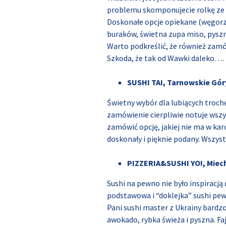
problemu skomponujecie rolkę ze 
Doskonałe opcje opiekane (węgorz
buraków, świetna zupa miso, pyszny
Warto podkreślić, że również zamó
Szkoda, że tak od Wawki daleko….
SUSHI TAI, Tarnowskie Gór
Świetny wybór dla lubiących troch
zamówienie cierpliwie notuje wsz
zamówić opcję, jakiej nie ma w kar
doskonały i pięknie podany. Wszys
PIZZERIA&SUSHI YO!, Miec
Sushi na pewno nie było inspiracją
podstawowa i “doklejka” sushi pe
Pani sushi master z Ukrainy bardzo o
awokado, rybka świeża i pyszna. Fa