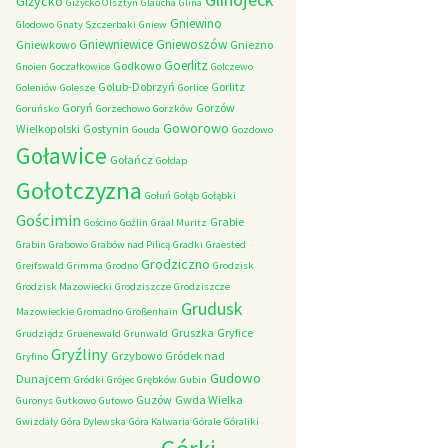
Giżycko
Giżycko Olsztyn
Glaucha
Glina
Gniewino
Glodowo
Gnaty Szczerbaki
Gniew
Gniewniewice
Gniewoszów
Gniewkowo
Gniezno
Goerlitz
Godkowo
Gnoien
Goczałkowice
Golczewo
Golub-Dobrzyń
Gorlitz
Goleniów
Golesze
Gorlice
Goryń
Gorzów
Goruńsko
Gorzechowo
Gorzków
Goworowo
Wielkopolski
Gostynin
Gouda
Gozdowo
Goławice
Gołańcz
Gołdap
Gołotczyzna
Gołuń
Gołąb
Gołąbki
Gościmin
Grabie
Gościno
Goźlin
Graal Muritz
Grabin
Grabowo
Grabów nad Pilicą
Gradki
Graested
Grodziczno
Greifswald
Grimma
Grodno
Grodzisk
Grodzisk Mazowiecki
Grodziszcze
Grodziszcze
Grudusk
Mazowieckie
Gromadno
Großenhain
Gruszka
Gryfice
Grudziądz
Gruenewald
Grunwald
Gryźliny
Grzybowo
Gródek nad
Gryfino
Gudowo
Dunajcem
Gródki
Grójec
Grębków
Gubin
Guzów
Gwda Wielka
Guronys
Gutkowo
Gutowo
Gwizdały
Góra Dylewska
Góra Kalwaria
Górale
Góraliki