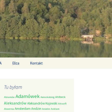
Search
A
Eliza
Kontakt
for:
Tu byłam
Adamówek
Ahlbeck
Abramów
Aeroskobing
Aleksandrów
Aleksandrów Kujawski
Altranft
Andzin
Amsterdam
Alwernia
Anielin
Anklam