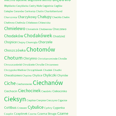
Wieczfnia
Bąkowiec
Błogosławie
Błotnica
Błędówko
Cecylówka
Cedry Małe
Cegielnia
Cegłów
Celejów
Ceranów
Cerkwica
Chalin
Charlottenlund
Chałupy
Charzykowy
Charsznica
Chechło
Chełm
Chełmno
Chełmża
Chlebowo
Chlewiska
Chmielewo
Choczewo
Chmielnik
Chobienice
Chodakówek
Chodaków
Chodzież
Chorzele
Chojnice
Chojny
Chomiąża
Chotomów
Choszczówka
Chotum
Chrcynno
Christiansminde
Chrośle
Chruszczobród
Chruściele
Chruśle
Chrzanowo
Chrzypsko Wielkie
Chrząchówek
Chudek
Chudki
Chyliczki
Chwaliszewo
Chylice
Chynów
Chycina
Ciechanów
Ciche
Ciechanowiec
Ciechocinek
Ciechocin
Ciekocinko
Cieciórki
Cieksyn
Cieplice
Cierpice
Cieszyno
Cigacice
Cybulice
Cottbus
Cyganka
Criewen
Cychry
Czarne
Czaplinek
Czarna Struga
Czaplin
Czarna