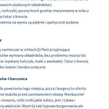
swoich ulubionych składników:)
, tuńczyk), pyszny łosoś gravlax marynowany w soku z
 tatar z łososia.
wienia na wynos są pięknie i apetycznie podane.
y
ę namieszać w rolkach:))) Pani przyjmująca
ystkie wymiany składników, bez problemu można też
cie (opalany tuńczyk, maki z awokado). Tatar z łososia
tko świeże i bardzo smaczne.
hów-Charsznica
 do powstania tego miejsca, pizza i burgery to oferta
wne budziła przed zamówieniem obawy. Niesłusznie!
twarta, rolki zrobi jakie lubisz, jest i tykwa i
jny właściciel. Wystrój taki typowa burgerownia ale