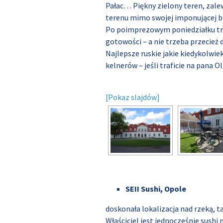
Pałac… Piękny zielony teren, zalew 
terenu mimo swojej imponującej br
Po poimprezowym poniedziałku trud
gotowości – a nie trzeba przecież d
Najlepsze ruskie jakie kiedykolwie
kelnerów – jeśli traficie na pana O
[Pokaz slajdów]
SEII Sushi, Opole
doskonała lokalizacja nad rzeką, t
Właściciel jest jednocześnie sushi