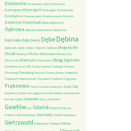
Dziekanów
Dziekanów Leśny
Dziemiany
Dzierzgoń
Dzierzgowo
Dzierzgów
Dzierżoniów
Dzierżążnia
Dziewierzewo
Dziećmirowice
Dziunin
Dziwnów
Dziwnówek
Dąbie
Dąbroszyn
Dąbrowa
Dąbrowa Białostocka
Dąbrowice
Dębina
Dębe
Dąbrówno
Dąbrówka
Długosiodło
Dębionek
Dębki
Dęblin
Dębniki
Dębowo
Dłużek
Dłużka
Dłużniewo
Dłużewo
Dźwierzuty
Elbląg
Dźwirzyno
Elgnówko
Dźwirzuty
Edwardów
Elżbietów
Erurt
Ełk Szyba
Fabianki
Faborgi
Falkowo
Flensburg
Flansburg
Florynki
Franciszkowo
Fredericia
Friedland
Friedrichstahl
Frombork
Frydland
Frygnowo
Frąknowo
Gaj
Gady
Funka
Fynshav
Gabrysin
Gajówka
Garbów
Garczegorze
Gardna Wielka
Gardzienice
Garwolin
Gartz
Garnek
Gassy
Gawłowo
Gawłów
Gdańsk
Gdynia
Gać
Gdynia
Gierwaty
Orłowo
Gidle
Giebałtów
Gierłoż
Giethoorn
Gietrzwałd
Giławy
Giewartów
Gilleleje
Glinojeck