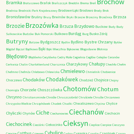
Brochów
Bramka
Brańsk
Bratuszewo
Brańszczyk
Breddin
Brema
Breń
Brodowe Łąki
Brodowo
Brodnica
Brodnicki Park Krajobrazowy
Brody
Brok
Bronisławów
Brzoza
Bruliny
Brwinów
Brusy
Bryki
Brzezie
Brzeziny
Brzeźnica
Brzozówka
Brzozie
Brzydowo
Brzuza
Buckow
Budy
Budy
Burdąg
Bulkowo
Busko Zdrój
Sulkowskie
Budzów
Buk Pomorski
Burg
Butryny
Bystre Chrzany
Bydgoszcz
Bydlino
Butzow
Bydlin
Bytów
Bąki
Bógdał
Bączal
Bądkowo
Bąki Wieczfnia
Bąkowiec
Błogosławie
Błotnica
Błędowo
Błędówko
Cecylówka
Cedry Małe
Cegielnia
Cegłów
Celejów
Ceranów
Chałupy
Charzykowy
Cerkwica
Chalin
Charlottenlund
Charsznica
Chechło
Chełm
Chmielewo
Chełmno
Chełmża
Chlebowo
Chlewiska
Chmielnik
Chobienice
Chodakówek
Chodaków
Chojnice
Choczewo
Chodzież
Chojny
Chotomów
Chotum
Chorzele
Choszczówka
Chomiąża
Chrcynno
Christiansminde
Chrośle
Chruszczobród
Chruściele
Chruśle
Chrzanowo
Chwaliszewo
Chylice
Chrzypsko Wielkie
Chrząchówek
Chudek
Chudki
Chycina
Ciechanów
Ciche
Chyliczki
Chynów
Ciechocin
Ciechanowiec
Cieksyn
Ciechocinek
Ciekocinko
Cieciórki
Cieplice
Cierpice
Cieszyno
Cybulice
Cottbus
Cyganka
Czaplinek
Cigacice
Criewen
Cychry
Czaplin
Czarna