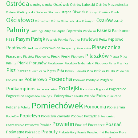
Ostróda
Ostrówek
Ostrów Lubelski
Ostrów Mazowiecka
Ostródy
Ostrów
Otwock
Otręba
Ostrów Wielkopolski
Osówka
Otorowo
Otłoczyn
Owińsk
Ołuda
Ościsłowo
Ożarów
Ośmiałowo
Ośniki
Ośno Lubuskie
Oświęcim
Pakość
Palmiry
Pasieki
Pasikonie
Paprotnia
Palmiryy
Palędzie
Paplin
Parłówko
Pasłęk
Pasym
Pawłowo
Pass
Pepłowo
Peitz
Paterek
Patków
Paulina
Piasecznica
Pepłówek
Pestkownica
Perkowo
Petrykozy
Piaecznica
Pilaszków
Piaseczno
Piecki
Pieski
Piastów
Piechowice
Pietkowo
Pilawa
Pilica
Piorunów
Pionki
Pillnitz
Piotrkówek
Piotrków Trybunalski
Piotrowo
Pirna
Pisanica
Pisz
Piła
Piszczac
Piątek
Piwniczna
Piławki
Plewki
Plon
Plośnica
Pluski
Pniewnik
Pociecha
Pobierowo
Pobiedziska
Podawce
Poddąbie
Podgórze
Podlejki
Podkampinos
Pogorzelec
Podkowa Leśna
Podrochale
Pogorzel
Polesie
Pogorzelica
Pokrzydowo
Pogroszew
Pokrytki
Polaki
Polanów
Polichno
Pomiechówek
Pomocnia
Policzna
Popielarnia
Polnica
Popielżyn
Popielżyn Zawady
Popowo
Porządzie
Popielów
Postomino
Powielin
Poznań
Powidz
Powierż
Pozezdrze
Poszeszupie
Potworów
Prabuty
Poświętne
Poźrzadło
Prabuty Góry
Pranie
Prawiedniki
Prażmów
Prora