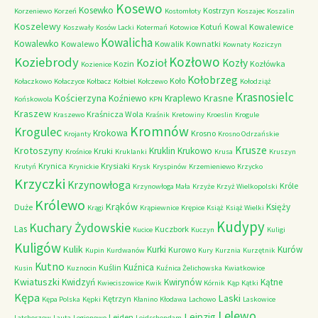
Kosewo
Kosewko
Kostrzyn
Korzeniewo
Korzeń
Kostomłoty
Koszajec
Koszalin
Koszelewy
Kotuń
Kowal
Kowalewice
Koszwały
Kosów Lacki
Kotermań
Kotowice
Kowalicha
Kowalewko
Kowalewo
Kowalik
Kownatki
Kownaty
Koziczyn
Kozłowo
Koziebrody
Kozioł
Kozły
Kozin
Kozłówka
Kozienice
Kołobrzeg
Koło
Kołaczkowo
Kołaczyce
Kołbacz
Kołbiel
Kołczewo
Kołodziąż
Krasnosielc
Kościerzyna
Krasne
Koźniewo
Kraplewo
Końskowola
KPN
Kraszew
Kraśnicza Wola
Kraszewo
Kraśnik
Kretowiny
Kroeslin
Krogule
Kromnów
Krogulec
Krokowa
Krosno
Krojanty
Krosno Odrzańskie
Krusze
Krotoszyny
Kruklin
Krukowo
Kruki
Krośnice
Kruklanki
Krusa
Kruszyn
Krynica
Krysiaki
Krutyń
Krynickie
Krysk
Kryspinów
Krzemieniewo
Krzycko
Krzyczki
Krzynowłoga
Króle
Krzynowłoga Mała
Krzyże
Krzyż Wielkopolski
Królewo
Krąków
Księży
Duże
Krągi
Krąpiewnice
Krępice
Książ
Książ Wielki
Kudypy
Kuchary Żydowskie
Las
Kuczbork
Kucice
Kuczyn
Kuligi
Kuligów
Kulik
Kurki
Kurów
Kurowo
Kupin
Kurdwanów
Kury
Kurznia
Kurzętnik
Kutno
Kuźnica
Kuślin
Kusin
Kuznocin
Kuźnica Żelichowska
Kwiatkowice
Kwiatuszki
Kwidzyń
Kwirynów
Kątne
Kwieciszowice
Kwik
Kórnik
Kąp
Kątki
Kępa
Laski
Kętrzyn
Kępa Polska
Kępki
Kłanino
Kłodawa
Lachowo
Laskowice
Lelewo
Leipzig
Leiden
Latchorzew
Lauta
Legionowo
Leidschendam