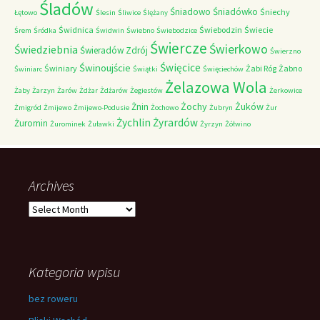
Śladów
Śniadowo
Śniadówko
Śniechy
Łętowo
Ślesin
Śliwice
Ślężany
Świdnica
Świebodzin
Świecie
Śrem
Śródka
Świdwin
Świebno
Świebodzice
Świercze
Świerkowo
Świedziebnia
Świeradów Zdrój
Świerzno
Świnoujście
Święcice
Świniary
Żabi Róg
Żabno
Świniarc
Świątki
Święciechów
Żelazowa Wola
Żaby
Żarzyn
Żarów
Żdżar
Żdżarów
Żegiestów
Żerkowice
Żochy
Żuków
Żnin
Żmigród
Żmijewo
Żmijewo-Podusie
Żochowo
Żubryn
Żur
Żychlin
Żyrardów
Żuromin
Żurominek
Żuławki
Żyrzyn
Żółwino
Archives
Archives
Kategoria wpisu
bez roweru