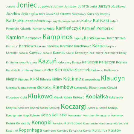
Joniec
Jurzyn
Jurata
Jugowice
Jonava
Julinek
Juliszew
Jurki
Józefkowo
Józefów
Jędrzejów
Kaczorowo
Kaczory
Kaczkowo
Kaczorowy
Kadyny
Kadzidło
Kaliszki
Kalisz
Kadłubówka
Kajetany
Kajkowo
Kalisko
Kalisz
Kamieńczyk
Kamień Pomorski
Pomorski
Kalvarija
Kamienna Knieja
Kampinos
Kamion
Karaś
Kamionka
Karczmisko
Kaputy
Karczew
Karpa
Karniewo
Karolew
Karolino
Karolinowo
Karlsdorf
Karnin
Karpacz
Karwica
Kaunas
Karpniki
Karwia
Karwik
Kawki
Kawęczyn
Kazimierz
Kazimierz Dolny
Kazuń
Kałuszyn
Kałęczyn
Kcynia
Kazimierzowo
Kaznów
Kałeczyny
Kaługa
Kiernozia
Kiezmark
Kielce
Kerszek
Kicin
Kiciny
Kiekrz
Kiełbaski
Kiełkowice
Klaudyn
Kiścinne
Kikół
Kisiny
Kiełpin
Kilonia
Kiełpino
Klampenborg
Klembów
Klekotki
Klewinowo
Klewki
Kleczew
Kleinkoschen
Kleszczów
Klukowo
Kobiałka
Kniewo
Kluczewo
Kluki
Klępsk
Knieja
Kobylanka
Koczargi
Kobyłka
Kociesze
Kocień Wielki
Kociołek
Koczała
Kodeń
Kodrąb
Kolno
Koluszki
Koenigstein
Koge
Kolesin
Komornica
Kompina
Konarzyny
Koniecpol
Konopki
Konin
Konojady
Konradowo
Konotop
Konstancin
Konstantynów Łódzki
Kopenhaga
Korytnica
Korytów
Kopalino
Koronowo
Koryciny
Koryciska
Koryta