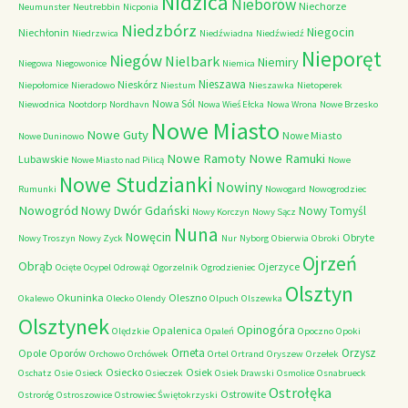
Nidzica
Nieborów
Niechorze
Neumunster
Neutrebbin
Nicponia
Niedzbórz
Niegocin
Niechłonin
Niedrzwica
Niedźwiadna
Niedźwiedź
Nieporęt
Niegów
Nielbark
Niemiry
Niegowa
Niegowonice
Niemica
Nieszawa
Nieskórz
Niepołomice
Nieradowo
Niestum
Nieszawka
Nietoperek
Nowa Sól
Niewodnica
Nootdorp
Nordhavn
Nowa Wieś Ełcka
Nowa Wrona
Nowe Brzesko
Nowe Miasto
Nowe Guty
Nowe Miasto
Nowe Duninowo
Nowe Ramoty
Nowe Ramuki
Lubawskie
Nowe Miasto nad Pilicą
Nowe
Nowe Studzianki
Nowiny
Rumunki
Nowogard
Nowogrodziec
Nowogród
Nowy Dwór Gdański
Nowy Tomyśl
Nowy Korczyn
Nowy Sącz
Nuna
Nowęcin
Obryte
Nowy Troszyn
Nowy Zyck
Nur
Nyborg
Obierwia
Obroki
Ojrzeń
Obrąb
Ojerzyce
Ocięte
Ocypel
Odrowąż
Ogorzelnik
Ogrodzieniec
Olsztyn
Okuninka
Oleszno
Okalewo
Olecko
Olendy
Olpuch
Olszewka
Olsztynek
Opinogóra
Opalenica
Olędzkie
Opaleń
Opoczno
Opoki
Orneta
Orzysz
Opole
Oporów
Orchowo
Orchówek
Ortel
Ortrand
Oryszew
Orzełek
Osiecko
Osiek
Oschatz
Osie
Osieck
Osieczek
Osiek Drawski
Osmolice
Osnabrueck
Ostrołęka
Ostrowite
Ostroróg
Ostroszowice
Ostrowiec Świętokrzyski