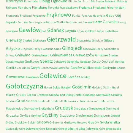
Elbląg
Dźwirzyno
Elgnówko
Edwardów
Elżbietów
Erurt
Ełk Szyba
Fabianki
Faborgi
Flensburg
Falkowo
Flansburg
Florynki
Franciszkowo
Fredericia
Friedland
Friedrichstahl
Frąknowo
Gaj
Gady
Frombork
Frydland
Frygnowo
Funka
Fynshav
Gabrysin
Garwolin
Gartz
Gajówka
Garbów
Garczegorze
Gardna Wielka
Gardzienice
Garnek
Gassy
Gawłów
Gdańsk
Gdynia
Gawłowo
Gać
Gdynia Orłowo
Gidle
Giebałtów
Gietrzwałd
Gierwaty
Giławy
Gierłoż
Giethoorn
Giewartów
Gilleleje
Glinojeck
Giżycko
Giżycko Olsztyn
Glaucha
Glina
Glodowo
Gnaty Szczerbaki
Gniewino
Gniewniewice
Gniewoszów
Gniewkowo
Gniezno
Gniew
Gnoien
Goerlitz
Godkowo
Golub-Dobrzyń
Goczałkowice
Golczewo
Goleniów
Golesze
Gorlice
Gorlitz
Goryń
Gorzów Wielkopolski
Gostynin
Goruńsko
Gorzechowo
Gorzków
Gouda
Goławice
Goworowo
Gołańcz
Gozdowo
Gołdap
Gołotczyzna
Gościmin
Gołuń
Gołąb
Gołąbki
Gościno
Goźlin
Graal
Grabie
Muritz
Grabin
Grabowo
Grabów nad Pilicą
Gradki
Graested
Greifswald
Grimma
Grodziczno
Grodno
Grodzisk
Grodzisk Mazowiecki
Grodziszcze
Grodziszcze
Grudusk
Mazowieckie
Gromadno
Großenhain
Grudziądz
Gruenewald
Grunwald
Gryźliny
Gruszka
Gryfice
Grzybowo
Gródek nad Dunajcem
Gryfino
Gródki
Gudowo
Guzów
Gwda Wielka
Grójec
Grębków
Gubin
Guronys
Gutkowo
Gutowo
Gwizdały
Góra Dylewska
Góra Kalwaria
Górale
Góraliki
Góra Puławska
Góra Włodowska