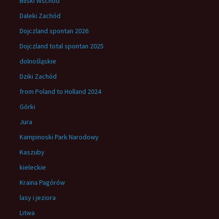
Bliski Wschód
Daleki Zachód
Dojczland spontan 2026
Dojczland total spontan 2025
dolnośląskie
Dziki Zachód
from Poland to Holland 2024
Górki
Jura
Kampinoski Park Narodowy
Kaszuby
kieleckie
Kraina Pagórów
lasy i jeziora
Litwa