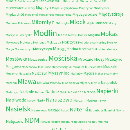
Milanówek
Mikołajów
Miksztal
Milcz
Milicz
Mirsk
Mirzec
Mirów
MISIE
Miączyn
Mistrzewice
Miszory
Miąse
Międzyborów
Międzybór
Międzybórz
Międzyzdroje
Międzywodzie
Międzychód
Międzyleś
Międzyrzec
Międzyrzecz
Mlock
Miłomłyn
Mniszek
Miętków
Miłakowo
Miłostajki
Mlądz
Mochy
Modlin
Mokas
Modła
Mogilno
Moczyska
Moczysko
Modłki
Moeser
Mokrzyce
Mokowo
Mokrzyca
Mokobody
Mokronos
Molibdorzyce
Morliny
Morsko
Morąg
Morzyczyn
Mosina
Mostowo
Moryń
Morzeszczyn
Most Południowy
Mościska
Mostówka
Mrzeżyno
Mroczno
Mrozy
Moszczenica
Muszaki
Mrągowo
Murzynowo
Mszczonów
Muellrose
Muncheberg
Murowaniec
Myszyniec
Myszczyn
Mącice
Muszyna
Myszadła
Myślinów
Mąkoszyce
Mątyki
Mława
Nacpolsk
Mławka
Mężenin
Młochów
Młodzieszyn
Młynary
Młynki
Napierki
Nadkole
Nadole
Nakło nad Notecią
Nadarzyn
Nadma
Nakło
Naruszewo
Napiwoda
Narty
Narzym
Nasiegniewo
Narew
Nasielsk
Naterki
Nastajki
Nasierowo
Natać
Naumburg
Naunhof
Nawra
NDM
Nałęczów
Nerwik
Neubrandenburg
Neufriedland
Neu Mukran