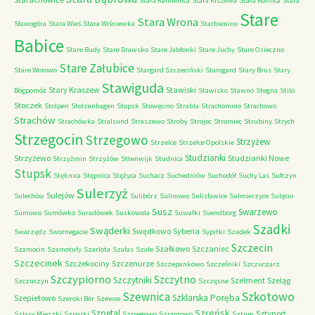
Stara Kamienica
Stara Kiszewa
Stara Kornica
Stara
Stare
Stara Wrona
Sławogóra
Stara Wieś
Stara Wiśniewka
Starbienino
Babice
Stare Budy
Stare Drawsko
Stare Jabłonki
Stare Juchy
Stare Osieczno
Stare Załubice
Stare Worowo
Stargard Szczeciński
Starogard
Stary Brus
Stary
Stawiguda
Stary Kraszew
Stawiski
Bógpomóż
Stawisko
Stawno
Stegna
Stilo
Stoczek
Stolpen
Stolzenhagen
Stopsk
Stowęcino
Strabla
Strachomino
Strachowo
Strachów
Strachówka
Stralsund
Straszewo
Stroby
Strojec
Stromiec
Strubiny
Strych
Strzegocin
Strzegowo
Strzyżew
Strzelce
Strzelce Opolskie
Studzianki
Strzyżewo
Studzianki Nowe
Strzyżmin
Strzyżów
Sttenwijk
Studnica
Stupsk
Stęknica
Stępnica
Stężyca
Suchacz
Suchedniów
Suchodół
Suchy Las
Sufczyn
Sulerzyż
Sulejów
Sulechów
Sulibórz
Sulinowo
Sulisławice
Sulmierzyce
Sulęcin
Susz
Swarzewo
Sumowo
Sumówko
Suradówek
Suskowola
Suwałki
Svendborg
Szadki
Swąderki
Swędkowo
Syberia
Swarzędz
Swornegacie
Sypitki
Szadek
Szczecin
Szałkowo
Szczaniec
Szamocin
Szamotuły
Szarlota
Szałas
Szałe
Szczecinek
Szczekociny
Szczenurze
Szczepankowo
Szcześniki
Szczuczarz
Szczypiorno
Szczytno
Szczytniki
Szelment
Szeląg
Szczuczyn
Szczęsne
Szkotowo
Szewnica
Szklarska Poręba
Szepietowo
Szeroki Bór
Szewce
Szreńsk
Szpetal
Sztynort
Szlasy Mieszki
Szparki
Szpiegowo
Szramowo
Sztum