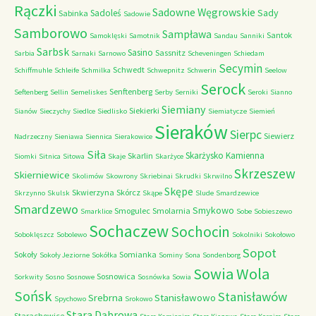
Rączki
Sadowne Węgrowskie
Sady
Sadoleś
Sabinka
Sadowie
Samborowo
Sampława
Santok
Samoklęski
Samotnik
Sandau
Sanniki
Sarbsk
Sasino
Sassnitz
Sarbia
Sarnaki
Sarnowo
Scheveningen
Schiedam
Secymin
Schwedt
Schiffmuhle
Schleife
Schmilka
Schwepnitz
Schwerin
Seelow
Serock
Senftenberg
Seftenberg
Sellin
Semeliskes
Serby
Serniki
Seroki
Sianno
Siemiany
Siekierki
Sianów
Sieczychy
Siedlce
Siedlisko
Siemiatycze
Siemień
Sieraków
Sierpc
Siewierz
Nadrzeczny
Sieniawa
Siennica
Sierakowice
Siła
Skarżysko Kamienna
Skarlin
Siomki
Sitnica
Sitowa
Skaje
Skarżyce
Skrzeszew
Skierniewice
Skolimów
Skowrony
Skriebinai
Skrudki
Skrwilno
Skępe
Skwierzyna
Skórcz
Skrzynno
Skulsk
Skąpe
Slude
Smardzewice
Smardzewo
Smykowo
Smogulec
Smolarnia
Smarklice
Sobe
Sobieszewo
Sochaczew
Sochocin
Soboklęszcz
Sobolewo
Sokolniki
Sokołowo
Sopot
Sokoły
Somianka
Sokoły Jeziorne
Sokółka
Sominy
Sona
Sondenborg
Sowia Wola
Sosnowica
Sorkwity
Sosno
Sosnowe
Sosnówka
Sowia
Sońsk
Stanisławów
Srebrna
Stanisławowo
Spychowo
Srokowo
Stara Dąbrowa
Starachowice