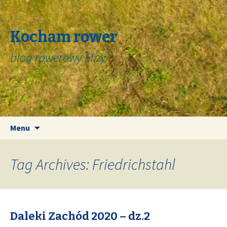
Kocham rower
blog rowerowy Elizy
Skip
Search
Menu
to
for:
content
Tag Archives: Friedrichstahl
Daleki Zachód 2020 – dz.2