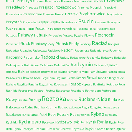
Przasnysz
Prostyń
Pruszków
Prostki
Proszew
Proszowice
Prusewo
Prusinowo
Przechlewo
Przejazd
Przejazdowo
Przedecz
Przemęt
Przepitki
Przesieki
Przyborowice
Przełęk
Przewodowo
Przeszkoda
Przewóz Nurski
Przybysław
Psucin
Przystań
Przytyk
Przyłęk
Przysucha
Przęsławice
Pszczew
Pszczyna
Puck
Pustelnik
Pulsnitz
Purda
Puszcza Mariańska
Puszcza Piska
Puszczykowo
Puławy
Pułtusk
Płochocin
Puttbus
Pyrzowice
Pyrzyce
Pyzdry
Pławno
Raciąż
Płock
Płońsk
Płoniawy
Płudy
Płociczno
Płoty
Racibory
Raciążek
Radom
Racławice
Radawiec
Radgoszcz
Radojewo
Radomierz
Radomierzyce
Radomka
Radoszki
Radomno
Radomsko
Radysy
Radzanowo
Radzanów
Radzewo
Radzieje
Radzymin
Rajkowo
Radziejowice
Radzikowo
Radzików
Radziwiłów
Radzyń
Raki
Rajszew
Rakoszyce
Rakowice
Rakowiec
Ramoty
Ramuki
Ramułtowice
Rathen
Rawa
Rewal
Rawka
Reszel
Mazowiecka
Reda
Regielnica
Regimin
Resko
Ribnitz
Ringebalde
Rogóż
Roguszyn
Rojewo
Rokitno
Rochale
Rogalice
Rogalin
Rogoziniec
Rokitnica
Ropa
Roskilde
Rossoszyca
Rostock
Rostow
Roszczyce
Rotenburg
Rothenburg
Rotterdam
Roztoka
Ruciane-Nida
Rowy
Rozogi
Ruda
Rozalin
Rożnów
Ruda
Rudniki
Ruszczyce
Białaczowska
Rudna
Rudnica
Rudno Jeziorowe
Rugia
Rungsted
Rybno
Ruś
Rutki Kossaki
Ruszkowo
Rutki
Rutka-Tartak
Rybienko
Rybojady
Rychnowo
Rynia
Rydzewo
Ryki
Rynek
Rychliki
Ryczywół
Ryn
Rypin
Ryte
Rząśnik
Błota
Rytro
Rzeczyca
Rzepniki
Rzeszów
Rzuców
Rzymsko
Różan
Rąbież
Rąblów