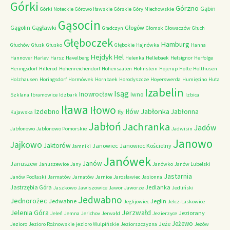
Górki
Górzno
Gąbin
Górki Noteckie
Górowo Iławskie
Górskie
Góry Miechowskie
Gąsocin
Gągolin
Gągławki
Głogów
Gładczyn
Głomsk
Głowaczów
Głuch
Głęboczek
Hamburg
Głuchów
Głusk
Głusko
Głębokie
Hajnówka
Hanna
Hejdyk
Hel
Hannover
Harlev
Harsz
Havelberg
Helenka
Hellebaek
Helsignor
Herfolge
Heringsdorf
Hillerod
Hohenreichendorf
Hohensaaten
Hohnstein
Hojerup
Holte
Holthusen
Holzhausen
Horingsdorf
Hormówek
Hornbaek
Horodyszcze
Hoyerswerda
Humięcino
Huta
Izabelin
Isąg
Inowrocław
Iwno
Szklana
Ibramowice
Idzbark
Izbica
Iława
Iłowo
Iłów
Jabłonka
Izdebno
Jabłonna
Iły
Kujawska
Jabłoń
Jachranka
Jadów
Jabłonowo
Jabłonowo Pomorskie
Jadwisin
Janowo
Jajkowo
Jaktorów
Janowiec
Janowiec Kościelny
Jamniki
Janówek
Janów
Januszew
Januszewice
Jany
Janówko
Janów Lubelski
Jastarnia
Janów Podlaski
Jarmatów
Jarnatów
Jarnice
Jarosławiec
Jasionna
Jastrzębia Góra
Jedlanka
Jaszkowo
Jawiszowice
Jawor
Jaworze
Jedliński
Jedwabno
Jednorożec
Jedwabne
Jeglin
Jeglijowiec
Jelcz-Laskowice
Jerzwałd
Jelenia Góra
Jeziorany
Jeleń
Jemna
Jerichov
Jerwałd
Jezierzyce
Jeżewo
Jeże
Jezioro
Jezioro Rożnowskie
jezioro Wulpińskie
Jeziorszczyzna
Jeżów