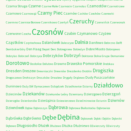
Czarne
Czarnostów
Czarna Struga
Czarne Małe
Czarnocin
Czarnolas
Czarnotrzew
Czarny Piec
Czarnowo
Czarnów
Czarnowąż
Czchów
Czechów
Czerewki
Czeruchy
Czermno
Czernice Borowe
Czernikowo
Czertyń
Czerwińsk
Czerwonak
Czosnów
Czubin
Czymanowo
Czyżew
Czerwone
Czocha
Dalnia
Cząstków
Dalanówek
Daniłowo
Częstochowa
Daleszyce
Debrzno
Delft
Den Haag
Dobre Miasto
Dembskie Góry
Depot
Derc
Dobiegniew
Dobieżyn
Dobrojewo
Dobrzyń
Dobrzyków
Dobrylas
Dobrzeń
Dobrzyca
Doktorce
Dolna Grupa
Domaniew
Dorotowo
Drawsko Pomorskie
Drawno
Dosłońce
Dołubno
Drebkau
Drogiszka
Dresden
Dreszew
Drewniaczki
Drewnów
Drezdenko
Droblin
Dudy Puszczańskie
Drogoszewo
Drohiczyn
Droszków
Drwalew
Drygały
Drążewo
Działdowo
Duninowo
Duży Dół
Dymaczewo
Dzbądzek
Dziadkowice
Dziarny
Dziekanów
Dzierzgoń
Dziecinów
Dzierzgowo
Dziekanów Leśny
Dziemiany
Dziwnów
Dzierżążnia
Dzierzgów
Dzierżoniów
Dziewierzewo
Dziećmirowice
Dziunin
Dąbrowa
Dziwnówek
Dąbie
Dąbroszyn
Dąbrowa Białostocka
Dąbrowice
Dębina
Dębe
Dąbrówno
Dąbrówka
Dębionek
Dębki
Dęblin
Dębniki
Długosiodło
Dłużek
Dłużka
Dłużniewo
Dębowo
Dłużewo
Dźwierzuty
Dźwirzuty