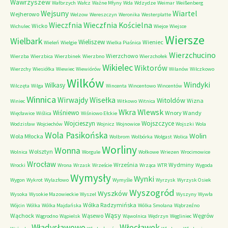
Wawrzyszew
Wałbrzych
Wałcz
Ważne Młyny
Wda
Wdzydze
Weimar
Weißenberg
Wejsuny
Wiartel
Wejherowo
Welzow
Wereszczyn
Weronika
Westerplatte
Wieczfnia Kościelna
Wieczfnia
Wicko
Wichulec
Wiejce
Wiejsce
Wiersze
Wielbark
Wieliszew
Wieniec
Wieleń
Wielgie
Wielka Piaśnica
Wierzchucino
Wierzchowo
Wierzba
Wierzbica
Wierzbinek
Wierzbno
Wierzchołek
Wikielec
Wiktorów
Wierzchy
Wiesiółka
Wiewiec
Wiewiórów
Wilanów
Wilczkowo
Wilków
Windyki
Wilkasy
Wilczęta
Wilga
Wincenta
Wincentowo
Wincentów
Winnica
Wirwajdy
Wisełka
Witoldów
Wizna
Winiec
Witkowo
Witnica
Wkra
Wlewsk
Wiśniewo
Wnory Wandy
Więcławice
Wiślica
Wiśniowo Ełckie
Wojcieszyn
Wojszczyce
Wodzisław
Wojciechów
Wojnicz
Wojnowice
Wojszki
Wola
Wola Pasikońska
Wolin
Wola Młocka
Wolbrom
Wolbórka
Wolgast
Wolica
Worliny
Wonna
Wolsztyn
Wolnica
Worgule
Wołkowe
Wriezen
Wrocimowice
Wrocław
Września
Wydminy
Wrocki
Wrona
Wrzask
Wrzeście
Wrząca
WTR
Wygoda
Wymysły
Wynki
Wygon
Wykrot
Wylazłowo
Wymyśle
Wyrzysk
Wyrzysk Osiek
Wyszogród
Wyszków
Wysoka
Wysokie Mazowieckie
Wyszel
Wyszyny
Wywła
Wólka Radzymińska
Wójcin
Wólka
Wólka Majdańska
Wólka Smolana
Wąbrzeźno
Wąsy
Wąchock
Wąsewo
Węgrów
Wągrodno
Wąpielsk
Wąwolnica
Wędrzyn
Węgliniec
Władysławowo
Włocławek