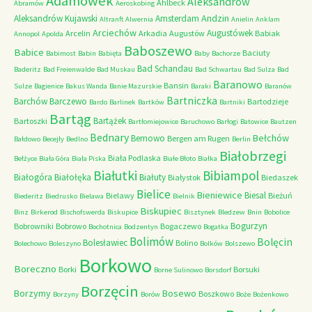
Adamówek
Aleksandrów
Ahlbeck
Abramów
Aeroskobing
Andzin
Aleksandrów Kujawski
Amsterdam
Altranft
Alwernia
Anielin
Anklam
Arciechów
Augustówek
Arcelin
Arkadia
Augustów
Babiak
Annopol
Apolda
Baboszewo
Babice
Baciuty
Babimost
Babin
Babięta
Baby
Bachorze
Bad Schandau
Baderitz
Bad Freienwalde
Bad Muskau
Bad Schwartau
Bad Sulza
Bad
Baranowo
Bansin
Sulze
Bagienice
Bakus Wanda
Banie Mazurskie
Baraki
Baranów
Bartniczka
Barchów
Barczewo
Bartodzieje
Bardo
Barlinek
Bartków
Bartniki
Bartąg
Bartążek
Bartoszki
Bartłomiejowice
Baruchowo
Barłogi
Batowice
Bautzen
Bednary
Bełchów
Bemowo
Bergen am Rugen
Bałdowo
Becejły
Bedlno
Berlin
Białobrzegi
Biała Podlaska
Bełżyce
Biała Góra
Biała Piska
Białe Błoto
Białka
Białutki
Bibiampol
Białogóra
Białołęka
Białuty
Białystok
Biedaszek
Bielice
Bieniewice
Biesal
Bielawy
Bieżuń
Biederitz
Biedrusko
Bielawa
Bielnik
Biskupiec
Binz
Birkerod
Bischofswerda
Biskupice
Bisztynek
Bledzew
Bnin
Bobolice
Bogurzyn
Bobrowniki
Bobrowo
Bogaczewo
Bochotnica
Bodzentyn
Bogatka
Bolimów
Bolęcin
Bolesławiec
Bolino
Bolechowo
Boleszyno
Bolków
Bolszewo
Borkowo
Boreczno
Borki
Borsuki
Borne Sulinowo
Borsdorf
Borzęcin
Borzymy
Bosewo
Boszkowo
Borzyny
Borów
Boże
Bożenkowo