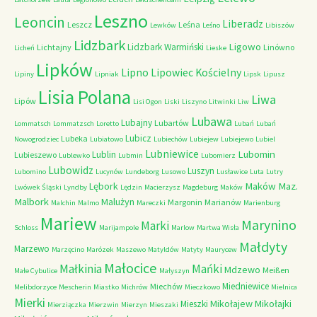
Leszno
Leoncin
Liberadz
Leszcz
Leśna
Lewków
Leśno
Libiszów
Lidzbark
Ligowo
Lidzbark Warmiński
Lichtajny
Linówno
Licheń
Lieske
Lipków
Lipno
Lipowiec Kościelny
Lipiny
Lipniak
Lipsk
Lipusz
Lisia Polana
Liwa
Lipów
Lisi Ogon
Liski
Liszyno
Litwinki
Liw
Lubawa
Lubajny
Lubartów
Lommatsch
Lommatzsch
Loretto
Lubań
Lubań
Lubicz
Lubeka
Nowogrodziec
Lubiatowo
Lubiechów
Lubiejew
Lubiejewo
Lubiel
Lubniewice
Lubomin
Lublin
Lubieszewo
Lublewko
Lubmin
Lubomierz
Lubowidz
Luszyn
Lubomino
Lucynów
Lundeborg
Lusowo
Lusławice
Luta
Lutry
Maków Maz.
Lębork
Lwówek Śląski
Lyndby
Lędzin
Macierzysz
Magdeburg
Maków
Malbork
Malużyn
Margonin
Marianów
Malchin
Malmo
Mareczki
Marienburg
Mariew
Marynino
Marki
Schloss
Marijampole
Marlow
Martwa Wisła
Małdyty
Marzewo
Marzęcino
Marózek
Maszewo
Matyldów
Matyty
Maurycew
Małocice
Małkinia
Mańki
Mdzewo
Meißen
Małe Cybulice
Małyszyn
Miedniewice
Miechów
Melibdorzyce
Mescherin
Miastko
Michrów
Mieczkowo
Mielnica
Mierki
Mikołajew
Mikołajki
Mieszki
Mierziączka
Mierzwin
Mierzyn
Mieszaki