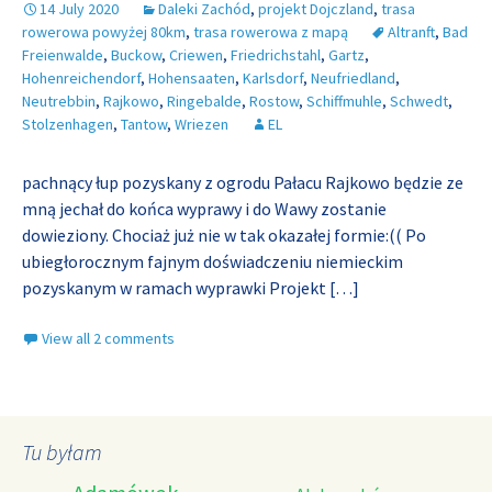
14 July 2020
Daleki Zachód
,
projekt Dojczland
,
trasa
rowerowa powyżej 80km
,
trasa rowerowa z mapą
Altranft
,
Bad
Freienwalde
,
Buckow
,
Criewen
,
Friedrichstahl
,
Gartz
,
Hohenreichendorf
,
Hohensaaten
,
Karlsdorf
,
Neufriedland
,
Neutrebbin
,
Rajkowo
,
Ringebalde
,
Rostow
,
Schiffmuhle
,
Schwedt
,
Stolzenhagen
,
Tantow
,
Wriezen
EL
pachnący łup pozyskany z ogrodu Pałacu Rajkowo będzie ze
mną jechał do końca wyprawy i do Wawy zostanie
dowieziony. Chociaż już nie w tak okazałej formie:(( Po
ubiegłorocznym fajnym doświadczeniu niemieckim
pozyskanym w ramach wyprawki Projekt
[…]
View all 2 comments
Tu byłam