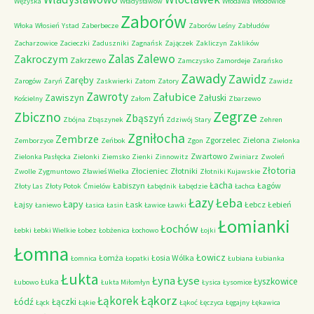
Wężyska
Władysławów
Włodawa
Włodowice
Zaborów
Włoka
Włosień
Ystad
Zaberbecze
Zaborów Leśny
Zabłudów
Zacharzowice
Zacieczki
Zaduszniki
Zagnańsk
Zajączek
Zakliczyn
Zaklików
Zalas
Zalewo
Zakroczym
Zakrzewo
Zamczysko
Zamordeje
Zarańsko
Zawady
Zawidz
Zaręby
Zarogów
Zaryń
Zaskwierki
Zatom
Zatory
Zawidz
Zawroty
Załubice
Zawiszyn
Załuski
Kościelny
Załom
Zbarzewo
Zegrze
Zbiczno
Zbąszyń
Zbójna
Zbąszynek
Zdziwój Stary
Zehren
Zgniłocha
Zembrze
Zgorzelec
Zielona
Zemborzyce
Zeńbok
Zgon
Zielonka
Zwartowo
Zielonka Pasłęcka
Zielonki
Ziemsko
Zienki
Zinnowitz
Zwiniarz
Zwoleń
Złotoria
Złocieniec
Złotniki
Zwolle
Zygmuntowo
Zławieś Wielka
Złotniki Kujawskie
Łacha
Łabiszyn
Łagów
Złoty Las
Złoty Potok
Ćmielów
Łabędnik
Łabędzie
Łachca
Łazy
Łeba
Łapy
Łajsy
Łask
Łebcz
Łebień
Łaniewo
Łasica
Łasin
Ławice
Ławki
Łomianki
Łochów
Łebki
Łebki Wielkie
Łobez
Łobżenica
Łochowo
Łojki
Łomna
Łowicz
Łomża
Łosia Wólka
Łomnica
Łopatki
Łubiana
Łubianka
Łukta
Łyna
Łyse
Łyszkowice
Łuka
Łubowo
Łukta Miłomłyn
Łysica
Łysomice
Łąkorz
Łąkorek
Łódź
Łączki
Łąck
Łąkie
Łąkoć
Łęczyca
Łęgajny
Łękawica