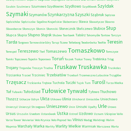
Szyldak
Szydłowo
Szumowo
Szydłowiec
Szubin
Szulmierz
Szydłówek
Szymaki
Szyszki
Szynkarzyzna
Szymanów
Sząbruk
Sędzice
Sława
Sędzichów
Sędziszów
Sępólno Krajeńskie
Słabomierz
Sławatycze
Sławno
Słup
Słubice
Słonecznik
Słończewo
Sławoborze
Słomczyn
Słomin
Słomniki
Słupno
Słupsk
Słupca
Słupia
Tabórz
Służew
Taarbaek
Takomyśle
Tantow
Tarczyn
Teresin
Tarda
Targowo
Tarnowskie Góry
Tarup
Tczew
Telleborg
Teodorówka
Teofile
Tomaszkowo
Tereszewo
Tomaszewo
Terespol
Tleń
Tomczyce
Toruń
Treblinka
Tomki
Topczewo
Topolin
Toporowo
Toszek
Trakai
Trawy
Trląg
Truskaw
Truskawka
Trojany
Trojanów
Troszyn
Trudna
Truskolas
Trzebiatów
Trzcianka
Trzciniec
Trzciel
Trzebuń
Trzemeszno Lubuskie
Trzygłów
Trzęsacz
Turośl
Tuczki
Tuchola
Trzścianka
Trębice
Tujsk
Tum
Turza Wielka
Tułowice
Tynwałd
Tuł
Tułodziad
Tłuchowo
Tyłowo
Tuławki
Ukta
Tłuszcz
Ulinia
Uniechowo
Uchacze
Udryn
Ulikowo
Ulrichorst
Umiastów
Urle
Unieszewo
Uniszki
Unierzyż
Unierzyż Strzegowo
Unin
Upałty
Urowo
Ustka
Ursus
Uzdowo
Urszulin
Usedom
Ustanówek
Ustroń
Uznam
Uścięcice
Vallo
Vilnius
Varso Tower
Veivieriai
Velo Krynica
Velo Poprad
Ves
Wadąg
Walidrogi
Walim
Warka
Warlity Wielkie
Warchały
Warmiak
Wapnica
Warlity
Warszawa
Warta