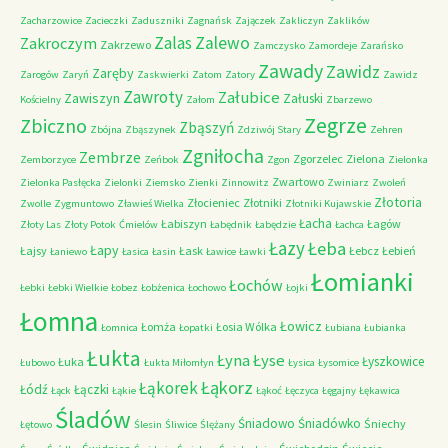
Zacharzowice
Zacieczki
Zaduszniki
Zagnańsk
Zajączek
Zakliczyn
Zaklików
Zalas
Zalewo
Zakroczym
Zakrzewo
Zamczysko
Zamordeje
Zarańsko
Zawady
Zawidz
Zaręby
Zarogów
Zaryń
Zaskwierki
Zatom
Zatory
Zawidz
Zawroty
Załubice
Zawiszyn
Załuski
Kościelny
Załom
Zbarzewo
Zegrze
Zbiczno
Zbąszyń
Zbójna
Zbąszynek
Zdziwój Stary
Zehren
Zgniłocha
Zembrze
Zgorzelec
Zielona
Zemborzyce
Zeńbok
Zgon
Zielonka
Zwartowo
Zielonka Pasłęcka
Zielonki
Ziemsko
Zienki
Zinnowitz
Zwiniarz
Zwoleń
Złotoria
Złocieniec
Złotniki
Zwolle
Zygmuntowo
Zławieś Wielka
Złotniki Kujawskie
Łacha
Łabiszyn
Łagów
Złoty Las
Złoty Potok
Ćmielów
Łabędnik
Łabędzie
Łachca
Łazy
Łeba
Łapy
Łajsy
Łask
Łebcz
Łebień
Łaniewo
Łasica
Łasin
Ławice
Ławki
Łomianki
Łochów
Łebki
Łebki Wielkie
Łobez
Łobżenica
Łochowo
Łojki
Łomna
Łowicz
Łomża
Łosia Wólka
Łomnica
Łopatki
Łubiana
Łubianka
Łukta
Łyna
Łyse
Łyszkowice
Łuka
Łubowo
Łukta Miłomłyn
Łysica
Łysomice
Łąkorz
Łąkorek
Łódź
Łączki
Łąck
Łąkie
Łąkoć
Łęczyca
Łęgajny
Łękawica
Śladów
Śniadowo
Śniadówko
Śniechy
Łętowo
Ślesin
Śliwice
Ślężany