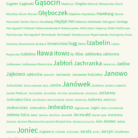
Gąsocin
Gągolin
Gągławki
Głogów
Gładczyn
Głomsk
Głowaczów
Głuch
Głęboczek
Hamburg
Głuchów
Głusk
Głusko
Głębokie
Hajnówka
Hanna
Hejdyk
Hel
Hannover
Harlev
Harsz
Havelberg
Helenka
Hellebaek
Helsignor
Herfolge
Heringsdorf
Hillerod
Hohenreichendorf
Hohensaaten
Hohnstein
Hojerup
Holte
Holthusen
Holzhausen
Horingsdorf
Hormówek
Hornbaek
Horodyszcze
Hoyerswerda
Humięcino
Huta
Izabelin
Isąg
Inowrocław
Iwno
Szklana
Ibramowice
Idzbark
Izbica
Iława
Iłowo
Iłów
Jabłonka
Izdebno
Jabłonna
Iły
Kujawska
Jabłoń
Jachranka
Jadów
Jabłonowo
Jabłonowo Pomorskie
Jadwisin
Janowo
Jajkowo
Jaktorów
Janowiec
Janowiec Kościelny
Jamniki
Janówek
Janów
Januszew
Januszewice
Jany
Janówko
Janów Lubelski
Jastarnia
Janów Podlaski
Jarmatów
Jarnatów
Jarnice
Jarosławiec
Jasionna
Jastrzębia Góra
Jedlanka
Jaszkowo
Jawiszowice
Jawor
Jaworze
Jedliński
Jedwabno
Jednorożec
Jedwabne
Jeglin
Jeglijowiec
Jelcz-Laskowice
Jerzwałd
Jelenia Góra
Jeziorany
Jeleń
Jemna
Jerichov
Jerwałd
Jezierzyce
Jeżewo
Jeże
Jezioro
Jezioro Rożnowskie
jezioro Wulpińskie
Jeziorszczyzna
Jeżów
Joniec
Jurzyn
Jurata
Jugowice
Jonava
Julinek
Juliszew
Jurki
Józefkowo