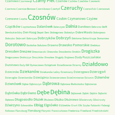
Czarny Piec
Czarnowo
Czarnów
Czarnowąż
Czchów
Czechów
Czerewki
Czeruchy
Czermno
Czernice Borowe
Czernikowo
Czertyń
Czerwińsk
Czerwonak
Czosnów
Czubin
Czymanowo
Czyżew
Czerwone
Czocha
Dalnia
Cząstków
Dalanówek
Daniłowo
Częstochowa
Daleszyce
Debrzno
Delft
Den Haag
Dobre Miasto
Dembskie Góry
Depot
Derc
Dobiegniew
Dobieżyn
Dobrojewo
Dobrzyń
Dobrzyków
Dobrylas
Dobrzeń
Dobrzyca
Doktorce
Dolna Grupa
Domaniew
Dorotowo
Drawsko Pomorskie
Drawno
Dosłońce
Dołubno
Drebkau
Drogiszka
Dresden
Dreszew
Drewniaczki
Drewnów
Drezdenko
Droblin
Dudy Puszczańskie
Drogoszewo
Drohiczyn
Droszków
Drwalew
Drygały
Drążewo
Działdowo
Duninowo
Duży Dół
Dymaczewo
Dzbądzek
Dziadkowice
Dziarny
Dziekanów
Dzierzgoń
Dziecinów
Dzierzgowo
Dziekanów Leśny
Dziemiany
Dziwnów
Dzierżążnia
Dzierzgów
Dzierżoniów
Dziewierzewo
Dziećmirowice
Dziunin
Dąbrowa
Dziwnówek
Dąbie
Dąbroszyn
Dąbrowa Białostocka
Dąbrowice
Dębina
Dębe
Dąbrówno
Dąbrówka
Dębionek
Dębki
Dęblin
Dębniki
Długosiodło
Dłużek
Dłużka
Dłużniewo
Dębowo
Dłużewo
Dźwierzuty
Dźwirzuty
Elbląg
Dźwirzyno
Elgnówko
Edwardów
Elżbietów
Erurt
Ełk Szyba
Fabianki
Faborgi
Flensburg
Falkowo
Flansburg
Florynki
Franciszkowo
Fredericia
Friedland
Friedrichstahl