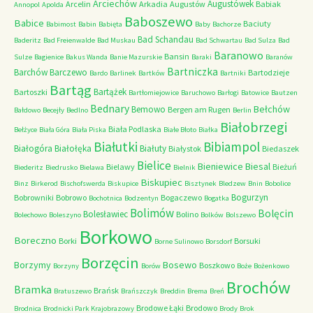
Arciechów
Augustówek
Arcelin
Arkadia
Augustów
Babiak
Annopol
Apolda
Baboszewo
Babice
Baciuty
Babimost
Babin
Babięta
Baby
Bachorze
Bad Schandau
Baderitz
Bad Freienwalde
Bad Muskau
Bad Schwartau
Bad Sulza
Bad
Baranowo
Bansin
Sulze
Bagienice
Bakus Wanda
Banie Mazurskie
Baraki
Baranów
Bartniczka
Barchów
Barczewo
Bartodzieje
Bardo
Barlinek
Bartków
Bartniki
Bartąg
Bartążek
Bartoszki
Bartłomiejowice
Baruchowo
Barłogi
Batowice
Bautzen
Bednary
Bełchów
Bemowo
Bergen am Rugen
Bałdowo
Becejły
Bedlno
Berlin
Białobrzegi
Biała Podlaska
Bełżyce
Biała Góra
Biała Piska
Białe Błoto
Białka
Białutki
Bibiampol
Białogóra
Białołęka
Białuty
Białystok
Biedaszek
Bielice
Bieniewice
Biesal
Bielawy
Bieżuń
Biederitz
Biedrusko
Bielawa
Bielnik
Biskupiec
Binz
Birkerod
Bischofswerda
Biskupice
Bisztynek
Bledzew
Bnin
Bobolice
Bogurzyn
Bobrowniki
Bobrowo
Bogaczewo
Bochotnica
Bodzentyn
Bogatka
Bolimów
Bolęcin
Bolesławiec
Bolino
Bolechowo
Boleszyno
Bolków
Bolszewo
Borkowo
Boreczno
Borki
Borsuki
Borne Sulinowo
Borsdorf
Borzęcin
Borzymy
Bosewo
Boszkowo
Borzyny
Borów
Boże
Bożenkowo
Brochów
Bramka
Brańsk
Bratuszewo
Brańszczyk
Breddin
Brema
Breń
Brodowe Łąki
Brodowo
Brodnica
Brodnicki Park Krajobrazowy
Brody
Brok