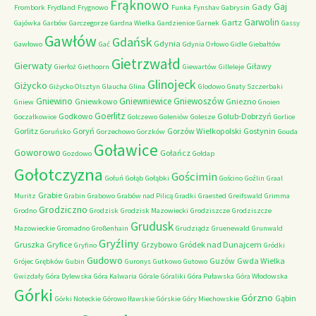
Frąknowo
Gaj
Gady
Frombork
Frydland
Frygnowo
Funka
Fynshav
Gabrysin
Garwolin
Gartz
Gajówka
Garbów
Garczegorze
Gardna Wielka
Gardzienice
Garnek
Gassy
Gawłów
Gdańsk
Gdynia
Gawłowo
Gać
Gdynia Orłowo
Gidle
Giebałtów
Gietrzwałd
Gierwaty
Giławy
Gierłoż
Giethoorn
Giewartów
Gilleleje
Glinojeck
Giżycko
Giżycko Olsztyn
Glaucha
Glina
Glodowo
Gnaty Szczerbaki
Gniewino
Gniewniewice
Gniewoszów
Gniewkowo
Gniezno
Gniew
Gnoien
Goerlitz
Godkowo
Golub-Dobrzyń
Goczałkowice
Golczewo
Goleniów
Golesze
Gorlice
Gorlitz
Goryń
Gorzów Wielkopolski
Gostynin
Goruńsko
Gorzechowo
Gorzków
Gouda
Goławice
Goworowo
Gołańcz
Gozdowo
Gołdap
Gołotczyzna
Gościmin
Gołuń
Gołąb
Gołąbki
Gościno
Goźlin
Graal
Grabie
Muritz
Grabin
Grabowo
Grabów nad Pilicą
Gradki
Graested
Greifswald
Grimma
Grodziczno
Grodno
Grodzisk
Grodzisk Mazowiecki
Grodziszcze
Grodziszcze
Grudusk
Mazowieckie
Gromadno
Großenhain
Grudziądz
Gruenewald
Grunwald
Gryźliny
Gruszka
Gryfice
Grzybowo
Gródek nad Dunajcem
Gryfino
Gródki
Gudowo
Guzów
Gwda Wielka
Grójec
Grębków
Gubin
Guronys
Gutkowo
Gutowo
Gwizdały
Góra Dylewska
Góra Kalwaria
Górale
Góraliki
Góra Puławska
Góra Włodowska
Górki
Górzno
Gąbin
Górki Noteckie
Górowo Iławskie
Górskie
Góry Miechowskie