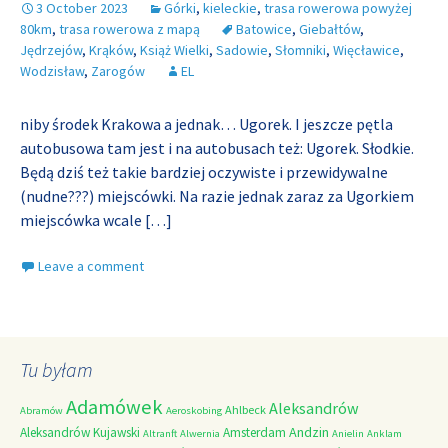
3 October 2023
Górki
,
kieleckie
,
trasa rowerowa powyżej
80km
,
trasa rowerowa z mapą
Batowice
,
Giebałtów
,
Jędrzejów
,
Krąków
,
Książ Wielki
,
Sadowie
,
Słomniki
,
Więcławice
,
Wodzisław
,
Zarogów
EL
niby środek Krakowa a jednak… Ugorek. I jeszcze pętla
autobusowa tam jest i na autobusach też: Ugorek. Słodkie.
Będą dziś też takie bardziej oczywiste i przewidywalne
(nudne???) miejscówki. Na razie jednak zaraz za Ugorkiem
miejscówka wcale
[…]
Leave a comment
Tu byłam
Adamówek
Aleksandrów
Ahlbeck
Abramów
Aeroskobing
Andzin
Aleksandrów Kujawski
Amsterdam
Altranft
Alwernia
Anielin
Anklam