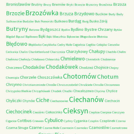
Bronisławów
Brzoza
Bruliny
Brwinów
Brusy
Bryki
Brzezie
Brzeziny
Brzeźnica
Brzozówka
Brzozie
Brzydowo
Brzuza
Buckow
Budy
Budy
Burdąg
Bulkowo
Busko Zdrój
Sulkowskie
Budzów
Buk Pomorski
Burg
Butryny
Bystre Chrzany
Bydgoszcz
Bydlino
Butzow
Bydlin
Bytów
Bąki
Bógdał
Bączal
Bądkowo
Bąki Wieczfnia
Bąkowiec
Błogosławie
Błotnica
Błędowo
Błędówko
Cecylówka
Cedry Małe
Cegielnia
Cegłów
Celejów
Ceranów
Chałupy
Charzykowy
Cerkwica
Chalin
Charlottenlund
Charsznica
Chechło
Chełm
Chmielewo
Chełmno
Chełmża
Chlebowo
Chlewiska
Chmielnik
Chobienice
Chodakówek
Chodaków
Chojnice
Choczewo
Chodzież
Chojny
Chotomów
Chotum
Chorzele
Choszczówka
Chomiąża
Chrcynno
Christiansminde
Chrośle
Chruszczobród
Chruściele
Chruśle
Chrzanowo
Chwaliszewo
Chylice
Chrzypsko Wielkie
Chrząchówek
Chudek
Chudki
Chycina
Ciechanów
Ciche
Chyliczki
Chynów
Ciechocin
Ciechanowiec
Cieksyn
Ciechocinek
Ciekocinko
Cieciórki
Cieplice
Cierpice
Cieszyno
Cybulice
Cottbus
Cyganka
Czaplinek
Cigacice
Criewen
Cychry
Czaplin
Czarna
Czarne
Czarnostów
Czarna Struga
Czarne Małe
Czarnocin
Czarnolas
Czarnotrzew