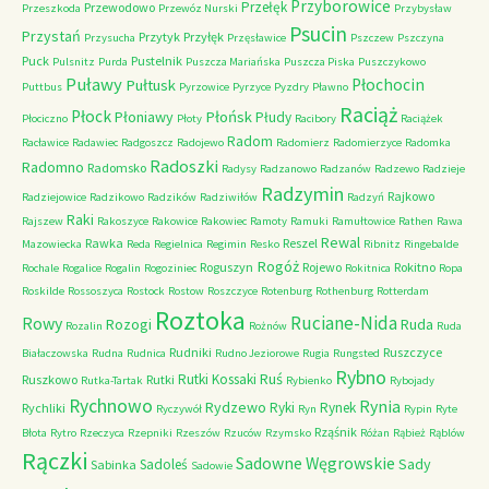
Przyborowice
Przełęk
Przewodowo
Przeszkoda
Przewóz Nurski
Przybysław
Psucin
Przystań
Przytyk
Przyłęk
Przysucha
Przęsławice
Pszczew
Pszczyna
Puck
Pustelnik
Pulsnitz
Purda
Puszcza Mariańska
Puszcza Piska
Puszczykowo
Puławy
Pułtusk
Płochocin
Puttbus
Pyrzowice
Pyrzyce
Pyzdry
Pławno
Raciąż
Płock
Płońsk
Płoniawy
Płudy
Płociczno
Płoty
Racibory
Raciążek
Radom
Racławice
Radawiec
Radgoszcz
Radojewo
Radomierz
Radomierzyce
Radomka
Radoszki
Radomno
Radomsko
Radysy
Radzanowo
Radzanów
Radzewo
Radzieje
Radzymin
Rajkowo
Radziejowice
Radzikowo
Radzików
Radziwiłów
Radzyń
Raki
Rajszew
Rakoszyce
Rakowice
Rakowiec
Ramoty
Ramuki
Ramułtowice
Rathen
Rawa
Rewal
Rawka
Reszel
Mazowiecka
Reda
Regielnica
Regimin
Resko
Ribnitz
Ringebalde
Rogóż
Roguszyn
Rojewo
Rokitno
Rochale
Rogalice
Rogalin
Rogoziniec
Rokitnica
Ropa
Roskilde
Rossoszyca
Rostock
Rostow
Roszczyce
Rotenburg
Rothenburg
Rotterdam
Roztoka
Ruciane-Nida
Rowy
Rozogi
Ruda
Rozalin
Rożnów
Ruda
Rudniki
Ruszczyce
Białaczowska
Rudna
Rudnica
Rudno Jeziorowe
Rugia
Rungsted
Rybno
Ruś
Rutki Kossaki
Ruszkowo
Rutki
Rutka-Tartak
Rybienko
Rybojady
Rychnowo
Rynia
Rydzewo
Ryki
Rynek
Rychliki
Ryczywół
Ryn
Rypin
Ryte
Rząśnik
Błota
Rytro
Rzeczyca
Rzepniki
Rzeszów
Rzuców
Rzymsko
Różan
Rąbież
Rąblów
Rączki
Sadowne Węgrowskie
Sady
Sadoleś
Sabinka
Sadowie