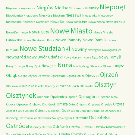
Nieporęt
Niegów
Nielbark
Niemiry
Niegowa
Niegowonice
Niemica
Nieszawa
Nieskórz
Niepołomice
Nieradowo
Niestum
Nieszawka
Nietoperek
Nowa Sól
Niewodnica
Nootdorp
Nordhavn
Nowa Wieś Ełcka
Nowa Wrona
Nowe Brzesko
Nowe Miasto
Nowe Guty
Nowe Miasto
Nowe Duninowo
Nowe Ramoty
Nowe Ramuki
Lubawskie
Nowe Miasto nad Pilicą
Nowe
Nowe Studzianki
Nowiny
Rumunki
Nowogard
Nowogrodziec
Nowogród
Nowy Dwór Gdański
Nowy Tomyśl
Nowy Korczyn
Nowy Sącz
Nuna
Nowęcin
Obryte
Nowy Troszyn
Nowy Zyck
Nur
Nyborg
Obierwia
Obroki
Ojrzeń
Obrąb
Ojerzyce
Ocięte
Ocypel
Odrowąż
Ogorzelnik
Ogrodzieniec
Olsztyn
Okuninka
Oleszno
Okalewo
Olecko
Olendy
Olpuch
Olszewka
Olsztynek
Opinogóra
Opalenica
Olędzkie
Opaleń
Opoczno
Opoki
Orneta
Orzysz
Opole
Oporów
Orchowo
Orchówek
Ortel
Ortrand
Oryszew
Orzełek
Osiecko
Osiek
Oschatz
Osie
Osieck
Osieczek
Osiek Drawski
Osmolice
Osnabrueck
Ostrołęka
Ostrowite
Ostroróg
Ostroszowice
Ostrowiec Świętokrzyski
Ostróda
Ostrówek
Ostrów Lubelski
Ostrów Mazowiecka
Ostródy
Ostrów
Otwock
Otręba
Ostrów Wielkopolski
Osówka
Otorowo
Otłoczyn
Owińsk
Ołuda