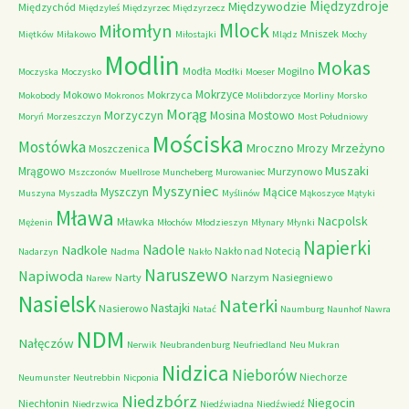
Międzyzdroje
Międzywodzie
Międzychód
Międzyleś
Międzyrzec
Międzyrzecz
Mlock
Miłomłyn
Mniszek
Miętków
Miłakowo
Miłostajki
Mlądz
Mochy
Modlin
Mokas
Modła
Mogilno
Moczyska
Moczysko
Modłki
Moeser
Mokrzyce
Mokowo
Mokrzyca
Mokobody
Mokronos
Molibdorzyce
Morliny
Morsko
Morąg
Morzyczyn
Mosina
Mostowo
Moryń
Morzeszczyn
Most Południowy
Mościska
Mostówka
Mrzeżyno
Mroczno
Mrozy
Moszczenica
Muszaki
Mrągowo
Murzynowo
Mszczonów
Muellrose
Muncheberg
Murowaniec
Myszyniec
Myszczyn
Mącice
Muszyna
Myszadła
Myślinów
Mąkoszyce
Mątyki
Mława
Nacpolsk
Mławka
Mężenin
Młochów
Młodzieszyn
Młynary
Młynki
Napierki
Nadkole
Nadole
Nakło nad Notecią
Nadarzyn
Nadma
Nakło
Naruszewo
Napiwoda
Narty
Narzym
Nasiegniewo
Narew
Nasielsk
Naterki
Nastajki
Nasierowo
Natać
Naumburg
Naunhof
Nawra
NDM
Nałęczów
Nerwik
Neubrandenburg
Neufriedland
Neu Mukran
Nidzica
Nieborów
Niechorze
Neumunster
Neutrebbin
Nicponia
Niedzbórz
Niegocin
Niechłonin
Niedrzwica
Niedźwiadna
Niedźwiedź