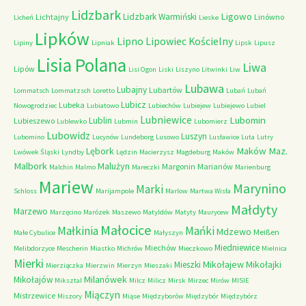
Lidzbark
Ligowo
Lidzbark Warmiński
Lichtajny
Linówno
Licheń
Lieske
Lipków
Lipno
Lipowiec Kościelny
Lipiny
Lipniak
Lipsk
Lipusz
Lisia Polana
Liwa
Lipów
Lisi Ogon
Liski
Liszyno
Litwinki
Liw
Lubawa
Lubajny
Lubartów
Lommatsch
Lommatzsch
Loretto
Lubań
Lubań
Lubicz
Lubeka
Nowogrodziec
Lubiatowo
Lubiechów
Lubiejew
Lubiejewo
Lubiel
Lubniewice
Lubomin
Lublin
Lubieszewo
Lublewko
Lubmin
Lubomierz
Lubowidz
Luszyn
Lubomino
Lucynów
Lundeborg
Lusowo
Lusławice
Luta
Lutry
Maków Maz.
Lębork
Lwówek Śląski
Lyndby
Lędzin
Macierzysz
Magdeburg
Maków
Malbork
Malużyn
Margonin
Marianów
Malchin
Malmo
Mareczki
Marienburg
Mariew
Marynino
Marki
Schloss
Marijampole
Marlow
Martwa Wisła
Małdyty
Marzewo
Marzęcino
Marózek
Maszewo
Matyldów
Matyty
Maurycew
Małocice
Małkinia
Mańki
Mdzewo
Meißen
Małe Cybulice
Małyszyn
Miedniewice
Miechów
Melibdorzyce
Mescherin
Miastko
Michrów
Mieczkowo
Mielnica
Mierki
Mikołajew
Mikołajki
Mieszki
Mierziączka
Mierzwin
Mierzyn
Mieszaki
Milanówek
Mikołajów
Miksztal
Milcz
Milicz
Mirsk
Mirzec
Mirów
MISIE
Miączyn
Mistrzewice
Miszory
Miąse
Międzyborów
Międzybór
Międzybórz