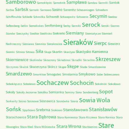
Samborowo
Sampława
Santok
Samoklęski
Samotnik
Sandau
Sanniki
Sarbsk
Sasino
Sassnitz
Sarbia
Sarnaki
Sarnowo
Scheveningen
Schiedam
Secymin
Schwedt
Schiffmuhle
Schleife
Schmilka
Schwepnitz
Schwerin
Seelow
Serock
Senftenberg
Seftenberg
Sellin
Semeliskes
Serby
Serniki
Seroki
Sianno
Siemiany
Siekierki
Sianów
Sieczychy
Siedlce
Siedlisko
Siemiatycze
Siemień
Sieraków
Sierpc
Siewierz
Nadrzeczny
Sieniawa
Siennica
Sierakowice
Siła
Skarżysko Kamienna
Skarlin
Siomki
Sitnica
Sitowa
Skaje
Skarżyce
Skrzeszew
Skierniewice
Skolimów
Skowrony
Skriebinai
Skrudki
Skrwilno
Skępe
Skwierzyna
Skórcz
Skrzynno
Skulsk
Skąpe
Slude
Smardzewice
Smardzewo
Smykowo
Smogulec
Smolarnia
Smarklice
Sobe
Sobieszewo
Sochaczew
Sochocin
Soboklęszcz
Sobolewo
Sokolniki
Sokołowo
Sopot
Sokoły
Somianka
Sokoły Jeziorne
Sokółka
Sominy
Sona
Sondenborg
Sowia Wola
Sosnowica
Sorkwity
Sosno
Sosnowe
Sosnówka
Sowia
Sońsk
Stanisławów
Srebrna
Stanisławowo
Spychowo
Srokowo
Stara Dąbrowa
Starachowice
Stara Kamienica
Stara Kiszewa
Stara Kornica
Stara
Stare
Stara Wrona
Sławogóra
Stara Wieś
Stara Wiśniewka
Starbienino