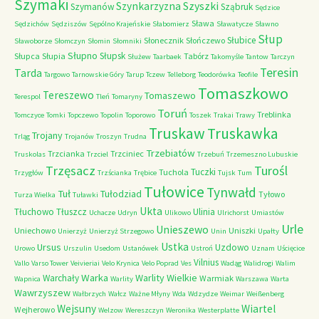
Szymaki
Szyszki
Szynkarzyzna
Szymanów
Sząbruk
Sędzice
Sława
Sędzichów
Sędziszów
Sępólno Krajeńskie
Słabomierz
Sławatycze
Sławno
Słup
Słubice
Słonecznik
Słończewo
Sławoborze
Słomczyn
Słomin
Słomniki
Słupno
Słupsk
Słupca
Słupia
Tabórz
Służew
Taarbaek
Takomyśle
Tantow
Tarczyn
Teresin
Tarda
Targowo
Tarnowskie Góry
Tarup
Tczew
Telleborg
Teodorówka
Teofile
Tomaszkowo
Tereszewo
Tomaszewo
Terespol
Tleń
Tomaryny
Toruń
Treblinka
Tomczyce
Tomki
Topczewo
Topolin
Toporowo
Toszek
Trakai
Trawy
Truskaw
Truskawka
Trojany
Trląg
Trojanów
Troszyn
Trudna
Trzebiatów
Trzcianka
Trzciniec
Truskolas
Trzciel
Trzebuń
Trzemeszno Lubuskie
Trzęsacz
Turośl
Tuczki
Tuchola
Trzygłów
Trzścianka
Trębice
Tujsk
Tum
Tułowice
Tynwałd
Tuł
Tułodziad
Tyłowo
Turza Wielka
Tuławki
Ukta
Tłuchowo
Tłuszcz
Ulinia
Uchacze
Udryn
Ulikowo
Ulrichorst
Umiastów
Urle
Unieszewo
Uniechowo
Uniszki
Unierzyż
Unierzyż Strzegowo
Unin
Upałty
Ustka
Ursus
Uzdowo
Urowo
Urszulin
Usedom
Ustanówek
Ustroń
Uznam
Uścięcice
Vilnius
Vallo
Varso Tower
Veivieriai
Velo Krynica
Velo Poprad
Ves
Wadąg
Walidrogi
Walim
Warka
Warlity Wielkie
Warchały
Warmiak
Wapnica
Warlity
Warszawa
Warta
Wawrzyszew
Wałbrzych
Wałcz
Ważne Młyny
Wda
Wdzydze
Weimar
Weißenberg
Wejsuny
Wiartel
Wejherowo
Welzow
Wereszczyn
Weronika
Westerplatte