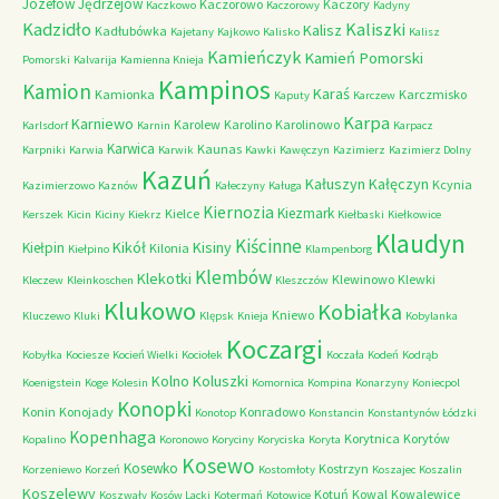
Józefów
Jędrzejów
Kaczorowo
Kaczory
Kaczkowo
Kaczorowy
Kadyny
Kadzidło
Kaliszki
Kalisz
Kadłubówka
Kajetany
Kajkowo
Kalisko
Kalisz
Kamieńczyk
Kamień Pomorski
Pomorski
Kalvarija
Kamienna Knieja
Kampinos
Kamion
Karaś
Kamionka
Karczmisko
Kaputy
Karczew
Karpa
Karniewo
Karolew
Karolino
Karolinowo
Karlsdorf
Karnin
Karpacz
Karwica
Kaunas
Karpniki
Karwia
Karwik
Kawki
Kawęczyn
Kazimierz
Kazimierz Dolny
Kazuń
Kałuszyn
Kałęczyn
Kcynia
Kazimierzowo
Kaznów
Kałeczyny
Kaługa
Kiernozia
Kiezmark
Kielce
Kerszek
Kicin
Kiciny
Kiekrz
Kiełbaski
Kiełkowice
Klaudyn
Kiścinne
Kikół
Kisiny
Kiełpin
Kilonia
Kiełpino
Klampenborg
Klembów
Klekotki
Klewinowo
Klewki
Kleczew
Kleinkoschen
Kleszczów
Klukowo
Kobiałka
Kniewo
Kluczewo
Kluki
Klępsk
Knieja
Kobylanka
Koczargi
Kobyłka
Kociesze
Kocień Wielki
Kociołek
Koczała
Kodeń
Kodrąb
Kolno
Koluszki
Koenigstein
Koge
Kolesin
Komornica
Kompina
Konarzyny
Koniecpol
Konopki
Konin
Konojady
Konradowo
Konotop
Konstancin
Konstantynów Łódzki
Kopenhaga
Korytnica
Korytów
Kopalino
Koronowo
Koryciny
Koryciska
Koryta
Kosewo
Kosewko
Kostrzyn
Korzeniewo
Korzeń
Kostomłoty
Koszajec
Koszalin
Koszelewy
Kotuń
Kowal
Kowalewice
Koszwały
Kosów Lacki
Kotermań
Kotowice