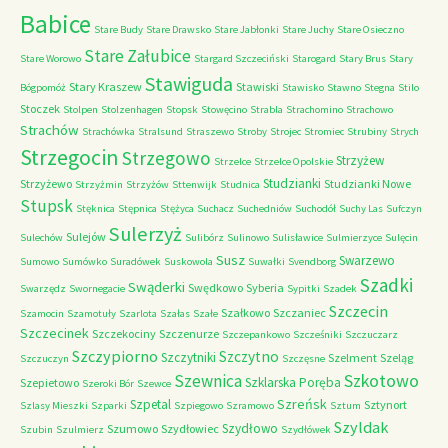
Babice
Stare Budy
Stare Drawsko
Stare Jabłonki
Stare Juchy
Stare Osieczno
Stare Załubice
Stare Worowo
Stargard Szczeciński
Starogard
Stary Brus
Stary
Stawiguda
Stary Kraszew
Stawiski
Bógpomóż
Stawisko
Stawno
Stegna
Stilo
Stoczek
Stolpen
Stolzenhagen
Stopsk
Stowęcino
Strabla
Strachomino
Strachowo
Strachów
Strachówka
Stralsund
Straszewo
Stroby
Strojec
Stromiec
Strubiny
Strych
Strzegocin
Strzegowo
Strzyżew
Strzelce
Strzelce Opolskie
Studzianki
Strzyżewo
Studzianki Nowe
Strzyżmin
Strzyżów
Sttenwijk
Studnica
Stupsk
Stęknica
Stępnica
Stężyca
Suchacz
Suchedniów
Suchodół
Suchy Las
Sufczyn
Sulerzyż
Sulejów
Sulechów
Sulibórz
Sulinowo
Sulisławice
Sulmierzyce
Sulęcin
Susz
Swarzewo
Sumowo
Sumówko
Suradówek
Suskowola
Suwałki
Svendborg
Szadki
Swąderki
Swędkowo
Syberia
Swarzędz
Swornegacie
Sypitki
Szadek
Szczecin
Szałkowo
Szczaniec
Szamocin
Szamotuły
Szarlota
Szałas
Szałe
Szczecinek
Szczekociny
Szczenurze
Szczepankowo
Szcześniki
Szczuczarz
Szczypiorno
Szczytno
Szczytniki
Szelment
Szeląg
Szczuczyn
Szczęsne
Szkotowo
Szewnica
Szklarska Poręba
Szepietowo
Szeroki Bór
Szewce
Szreńsk
Szpetal
Sztynort
Szlasy Mieszki
Szparki
Szpiegowo
Szramowo
Sztum
Szyldak
Szydłowo
Szumowo
Szydłowiec
Szubin
Szulmierz
Szydłówek