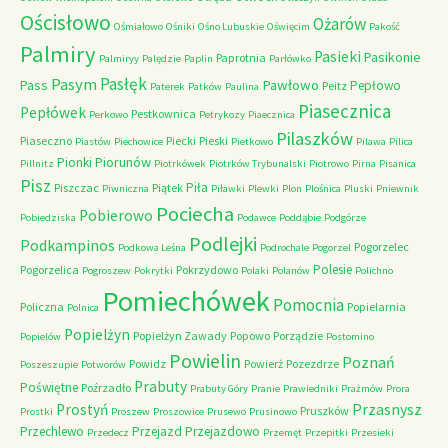
Ościsłowo
Ożarów
Ośmiałowo
Ośniki
Ośno Lubuskie
Oświęcim
Pakość
Palmiry
Pasieki
Pasikonie
Paprotnia
Palmiryy
Palędzie
Paplin
Parłówko
Pasłęk
Pasym
Pawłowo
Pass
Pepłowo
Peitz
Paterek
Patków
Paulina
Piasecznica
Pepłówek
Pestkownica
Perkowo
Petrykozy
Piaecznica
Pilaszków
Piaseczno
Piecki
Pieski
Piastów
Piechowice
Pietkowo
Pilawa
Pilica
Piorunów
Pionki
Pillnitz
Piotrkówek
Piotrków Trybunalski
Piotrowo
Pirna
Pisanica
Pisz
Piła
Piszczac
Piątek
Piwniczna
Piławki
Plewki
Plon
Plośnica
Pluski
Pniewnik
Pociecha
Pobierowo
Pobiedziska
Podawce
Poddąbie
Podgórze
Podlejki
Podkampinos
Pogorzelec
Podkowa Leśna
Podrochale
Pogorzel
Polesie
Pogorzelica
Pokrzydowo
Pogroszew
Pokrytki
Polaki
Polanów
Polichno
Pomiechówek
Pomocnia
Policzna
Popielarnia
Polnica
Popielżyn
Popielżyn Zawady
Popowo
Porządzie
Popielów
Postomino
Powielin
Poznań
Powidz
Powierż
Pozezdrze
Poszeszupie
Potworów
Prabuty
Poświętne
Poźrzadło
Prabuty Góry
Pranie
Prawiedniki
Prażmów
Prora
Przasnysz
Prostyń
Pruszków
Prostki
Proszew
Proszowice
Prusewo
Prusinowo
Przechlewo
Przejazd
Przejazdowo
Przedecz
Przemęt
Przepitki
Przesieki