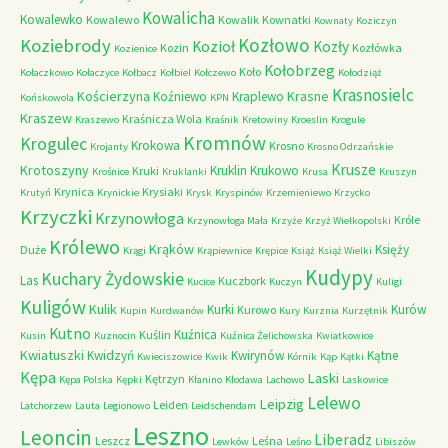
Kowalicha
Kowalewko
Kowalewo
Kowalik
Kownatki
Kownaty
Koziczyn
Kozłowo
Koziebrody
Kozioł
Kozły
Kozin
Kozłówka
Kozienice
Kołobrzeg
Koło
Kołaczkowo
Kołaczyce
Kołbacz
Kołbiel
Kołczewo
Kołodziąż
Krasnosielc
Kościerzyna
Krasne
Koźniewo
Kraplewo
Końskowola
KPN
Kraszew
Kraśnicza Wola
Kraszewo
Kraśnik
Kretowiny
Kroeslin
Krogule
Kromnów
Krogulec
Krokowa
Krosno
Krojanty
Krosno Odrzańskie
Krusze
Krotoszyny
Kruklin
Krukowo
Kruki
Krośnice
Kruklanki
Krusa
Kruszyn
Krynica
Krysiaki
Krutyń
Krynickie
Krysk
Kryspinów
Krzemieniewo
Krzycko
Krzyczki
Krzynowłoga
Króle
Krzynowłoga Mała
Krzyże
Krzyż Wielkopolski
Królewo
Krąków
Księży
Duże
Krągi
Krąpiewnice
Krępice
Książ
Książ Wielki
Kudypy
Kuchary Żydowskie
Las
Kuczbork
Kucice
Kuczyn
Kuligi
Kuligów
Kulik
Kurki
Kurów
Kurowo
Kupin
Kurdwanów
Kury
Kurznia
Kurzętnik
Kutno
Kuźnica
Kuślin
Kusin
Kuznocin
Kuźnica Żelichowska
Kwiatkowice
Kwiatuszki
Kwidzyń
Kwirynów
Kątne
Kwieciszowice
Kwik
Kórnik
Kąp
Kątki
Kępa
Laski
Kętrzyn
Kępa Polska
Kępki
Kłanino
Kłodawa
Lachowo
Laskowice
Lelewo
Leipzig
Leiden
Latchorzew
Lauta
Legionowo
Leidschendam
Leszno
Leoncin
Liberadz
Leszcz
Leśna
Lewków
Leśno
Libiszów