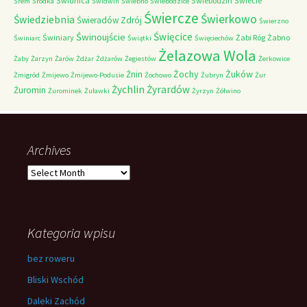
Świdnica
Świebodzin
Świecie
Śrem
Śródka
Świdwin
Świebno
Świebodzice
Świercze
Świerkowo
Świedziebnia
Świeradów Zdrój
Świerzno
Świnoujście
Święcice
Świniary
Żabi Róg
Żabno
Świniarc
Świątki
Święciechów
Żelazowa Wola
Żaby
Żarzyn
Żarów
Żdżar
Żdżarów
Żegiestów
Żerkowice
Żochy
Żuków
Żnin
Żmigród
Żmijewo
Żmijewo-Podusie
Żochowo
Żubryn
Żur
Żychlin
Żyrardów
Żuromin
Żurominek
Żuławki
Żyrzyn
Żółwino
Archives
Archives
Kategoria wpisu
bez roweru
Bliski Wschód
Daleki Zachód