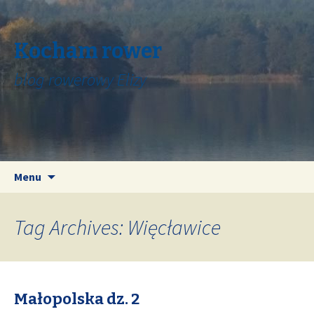
Kocham rower
blog rowerowy Elizy
Skip
Search
Menu
to
for:
content
Tag Archives: Więcławice
Małopolska dz. 2