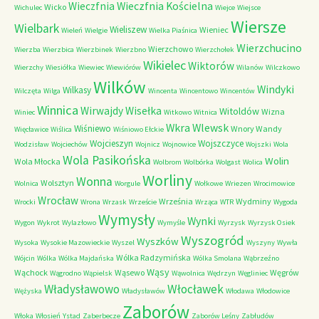
Wieczfnia Kościelna
Wieczfnia
Wicko
Wichulec
Wiejce
Wiejsce
Wiersze
Wielbark
Wieliszew
Wieniec
Wieleń
Wielgie
Wielka Piaśnica
Wierzchucino
Wierzchowo
Wierzba
Wierzbica
Wierzbinek
Wierzbno
Wierzchołek
Wikielec
Wiktorów
Wierzchy
Wiesiółka
Wiewiec
Wiewiórów
Wilanów
Wilczkowo
Wilków
Windyki
Wilkasy
Wilczęta
Wilga
Wincenta
Wincentowo
Wincentów
Winnica
Wirwajdy
Wisełka
Witoldów
Wizna
Winiec
Witkowo
Witnica
Wkra
Wlewsk
Wiśniewo
Wnory Wandy
Więcławice
Wiślica
Wiśniowo Ełckie
Wojcieszyn
Wojszczyce
Wodzisław
Wojciechów
Wojnicz
Wojnowice
Wojszki
Wola
Wola Pasikońska
Wolin
Wola Młocka
Wolbrom
Wolbórka
Wolgast
Wolica
Worliny
Wonna
Wolsztyn
Wolnica
Worgule
Wołkowe
Wriezen
Wrocimowice
Wrocław
Września
Wydminy
Wrocki
Wrona
Wrzask
Wrzeście
Wrząca
WTR
Wygoda
Wymysły
Wynki
Wygon
Wykrot
Wylazłowo
Wymyśle
Wyrzysk
Wyrzysk Osiek
Wyszogród
Wyszków
Wysoka
Wysokie Mazowieckie
Wyszel
Wyszyny
Wywła
Wólka Radzymińska
Wójcin
Wólka
Wólka Majdańska
Wólka Smolana
Wąbrzeźno
Wąsy
Wąchock
Wąsewo
Węgrów
Wągrodno
Wąpielsk
Wąwolnica
Wędrzyn
Węgliniec
Władysławowo
Włocławek
Wężyska
Władysławów
Włodawa
Włodowice
Zaborów
Włoka
Włosień
Ystad
Zaberbecze
Zaborów Leśny
Zabłudów