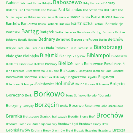
Baboszewo
Babice
Baciuty
Babimost
Babin
Babięta
Baby
Bachorze
Bad Schandau
Baderitz
Bad Freienwalde
Bad Muskau
Bad Schwartau
Bad Sulza
Bad
Baranowo
Bansin
Sulze
Bagienice
Bakus Wanda
Banie Mazurskie
Baraki
Baranów
Bartniczka
Barchów
Barczewo
Bartodzieje
Bardo
Barlinek
Bartków
Bartniki
Bartąg
Bartążek
Bartoszki
Bartłomiejowice
Baruchowo
Barłogi
Batowice
Bautzen
Bednary
Bełchów
Bemowo
Bergen am Rugen
Bałdowo
Becejły
Bedlno
Berlin
Białobrzegi
Biała Podlaska
Bełżyce
Biała Góra
Biała Piska
Białe Błoto
Białka
Białutki
Bibiampol
Białogóra
Białołęka
Białuty
Białystok
Biedaszek
Bielice
Bieniewice
Biesal
Bielawy
Bieżuń
Biederitz
Biedrusko
Bielawa
Bielnik
Biskupiec
Binz
Birkerod
Bischofswerda
Biskupice
Bisztynek
Bledzew
Bnin
Bobolice
Bogurzyn
Bobrowniki
Bobrowo
Bogaczewo
Bochotnica
Bodzentyn
Bogatka
Bolimów
Bolęcin
Bolesławiec
Bolino
Bolechowo
Boleszyno
Bolków
Bolszewo
Borkowo
Boreczno
Borki
Borsuki
Borne Sulinowo
Borsdorf
Borzęcin
Borzymy
Bosewo
Boszkowo
Borzyny
Borów
Boże
Bożenkowo
Brochów
Bramka
Brańsk
Bratuszewo
Brańszczyk
Breddin
Brema
Breń
Brodowe Łąki
Brodowo
Brodnica
Brodnicki Park Krajobrazowy
Brody
Brok
Bronisławów
Brzoza
Bruliny
Brwinów
Brusy
Bryki
Brzezie
Brzeziny
Brzeźnica