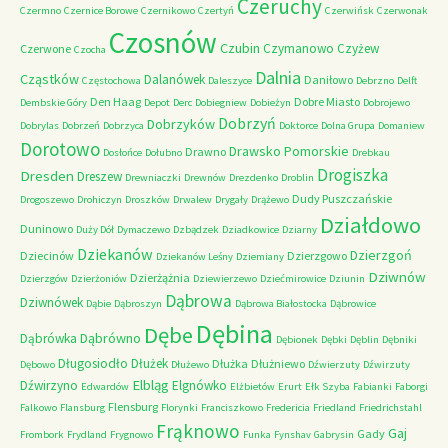
Czeruchy
Czermno
Czernice Borowe
Czernikowo
Czertyń
Czerwińsk
Czerwonak
Czosnów
Czubin
Czymanowo
Czyżew
Czerwone
Czocha
Dalnia
Cząstków
Dalanówek
Daniłowo
Częstochowa
Daleszyce
Debrzno
Delft
Den Haag
Dobre Miasto
Dembskie Góry
Depot
Derc
Dobiegniew
Dobieżyn
Dobrojewo
Dobrzyń
Dobrzyków
Dobrylas
Dobrzeń
Dobrzyca
Doktorce
Dolna Grupa
Domaniew
Dorotowo
Drawsko Pomorskie
Drawno
Dosłońce
Dołubno
Drebkau
Drogiszka
Dresden
Dreszew
Drewniaczki
Drewnów
Drezdenko
Droblin
Dudy Puszczańskie
Drogoszewo
Drohiczyn
Droszków
Drwalew
Drygały
Drążewo
Działdowo
Duninowo
Duży Dół
Dymaczewo
Dzbądzek
Dziadkowice
Dziarny
Dziekanów
Dzierzgoń
Dziecinów
Dzierzgowo
Dziekanów Leśny
Dziemiany
Dziwnów
Dzierżążnia
Dzierzgów
Dzierżoniów
Dziewierzewo
Dziećmirowice
Dziunin
Dąbrowa
Dziwnówek
Dąbie
Dąbroszyn
Dąbrowa Białostocka
Dąbrowice
Dębina
Dębe
Dąbrówno
Dąbrówka
Dębionek
Dębki
Dęblin
Dębniki
Długosiodło
Dłużek
Dłużka
Dłużniewo
Dębowo
Dłużewo
Dźwierzuty
Dźwirzuty
Elbląg
Dźwirzyno
Elgnówko
Edwardów
Elżbietów
Erurt
Ełk Szyba
Fabianki
Faborgi
Flensburg
Falkowo
Flansburg
Florynki
Franciszkowo
Fredericia
Friedland
Friedrichstahl
Frąknowo
Gaj
Gady
Frombork
Frydland
Frygnowo
Funka
Fynshav
Gabrysin