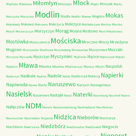
Mlock
Miłomłyn
Mniszek
Miętków
Miłakowo
Miłostajki
Mlądz
Mochy
Modlin
Mokas
Modła
Mogilno
Moczyska
Moczysko
Modłki
Moeser
Mokrzyce
Mokowo
Mokrzyca
Mokobody
Mokronos
Molibdorzyce
Morliny
Morsko
Morąg
Morzyczyn
Mosina
Mostowo
Moryń
Morzeszczyn
Most Południowy
Mościska
Mostówka
Mrzeżyno
Mroczno
Mrozy
Moszczenica
Muszaki
Mrągowo
Murzynowo
Mszczonów
Muellrose
Muncheberg
Murowaniec
Myszyniec
Myszczyn
Mącice
Muszyna
Myszadła
Myślinów
Mąkoszyce
Mątyki
Mława
Nacpolsk
Mławka
Mężenin
Młochów
Młodzieszyn
Młynary
Młynki
Napierki
Nadkole
Nadole
Nakło nad Notecią
Nadarzyn
Nadma
Nakło
Naruszewo
Napiwoda
Narty
Narzym
Nasiegniewo
Narew
Nasielsk
Naterki
Nastajki
Nasierowo
Natać
Naumburg
Naunhof
Nawra
NDM
Nałęczów
Nerwik
Neubrandenburg
Neufriedland
Neu Mukran
Nidzica
Nieborów
Niechorze
Neumunster
Neutrebbin
Nicponia
Niedzbórz
Niegocin
Niechłonin
Niedrzwica
Niedźwiadna
Niedźwiedź
Nieporęt