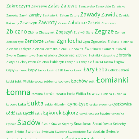
Zalas
Zalewo
Zakroczym
Zakrzewo
Zamczysko
Zamordeje
Zarańsko
Zawady
Zawidz
Zaręby
Zarogów
Zaryń
Zaskwierki
Zatom
Zatory
Zawidz
Zawroty
Załubice
Zawiszyn
Załuski
Kościelny
Załom
Zbarzewo
Zegrze
Zbiczno
Zbąszyń
Zbójna
Zbąszynek
Zdziwój Stary
Zehren
Zgniłocha
Zembrze
Zgorzelec
Zielona
Zemborzyce
Zeńbok
Zgon
Zielonka
Zwartowo
Zielonka Pasłęcka
Zielonki
Ziemsko
Zienki
Zinnowitz
Zwiniarz
Zwoleń
Złotoria
Złocieniec
Złotniki
Zwolle
Zygmuntowo
Zławieś Wielka
Złotniki Kujawskie
Łacha
Łabiszyn
Łagów
Złoty Las
Złoty Potok
Ćmielów
Łabędnik
Łabędzie
Łachca
Łazy
Łeba
Łapy
Łajsy
Łask
Łebcz
Łebień
Łaniewo
Łasica
Łasin
Ławice
Ławki
Łomianki
Łochów
Łebki
Łebki Wielkie
Łobez
Łobżenica
Łochowo
Łojki
Łomna
Łowicz
Łomża
Łosia Wólka
Łomnica
Łopatki
Łubiana
Łubianka
Łukta
Łyna
Łyse
Łyszkowice
Łuka
Łubowo
Łukta Miłomłyn
Łysica
Łysomice
Łąkorz
Łąkorek
Łódź
Łączki
Łąck
Łąkie
Łąkoć
Łęczyca
Łęgajny
Łękawica
Śladów
Śniadowo
Śniadówko
Śniechy
Łętowo
Ślesin
Śliwice
Ślężany
Świdnica
Świebodzin
Świecie
Śrem
Śródka
Świdwin
Świebno
Świebodzice