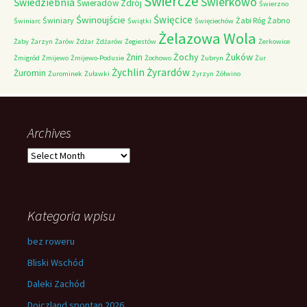
Świercze
Świerkowo
Świedziebnia
Świeradów Zdrój
Świerzno
Świnoujście
Święcice
Świniary
Żabi Róg
Żabno
Świniarc
Świątki
Święciechów
Żelazowa Wola
Żaby
Żarzyn
Żarów
Żdżar
Żdżarów
Żegiestów
Żerkowice
Żochy
Żuków
Żnin
Żmigród
Żmijewo
Żmijewo-Podusie
Żochowo
Żubryn
Żur
Żychlin
Żyrardów
Żuromin
Żurominek
Żuławki
Żyrzyn
Żółwino
Archives
Archives
Kategoria wpisu
bez roweru
Bliski Wschód
Daleki Zachód
Dojczland spontan 2026