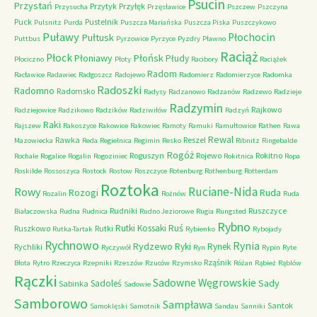
Psucin
Przystań
Przytyk
Przyłęk
Przysucha
Przęsławice
Pszczew
Pszczyna
Puck
Pustelnik
Pulsnitz
Purda
Puszcza Mariańska
Puszcza Piska
Puszczykowo
Puławy
Pułtusk
Płochocin
Puttbus
Pyrzowice
Pyrzyce
Pyzdry
Pławno
Raciąż
Płock
Płońsk
Płoniawy
Płudy
Płociczno
Płoty
Racibory
Raciążek
Radom
Racławice
Radawiec
Radgoszcz
Radojewo
Radomierz
Radomierzyce
Radomka
Radoszki
Radomno
Radomsko
Radysy
Radzanowo
Radzanów
Radzewo
Radzieje
Radzymin
Rajkowo
Radziejowice
Radzikowo
Radzików
Radziwiłów
Radzyń
Raki
Rajszew
Rakoszyce
Rakowice
Rakowiec
Ramoty
Ramuki
Ramułtowice
Rathen
Rawa
Rewal
Rawka
Reszel
Mazowiecka
Reda
Regielnica
Regimin
Resko
Ribnitz
Ringebalde
Rogóż
Roguszyn
Rojewo
Rokitno
Rochale
Rogalice
Rogalin
Rogoziniec
Rokitnica
Ropa
Roskilde
Rossoszyca
Rostock
Rostow
Roszczyce
Rotenburg
Rothenburg
Rotterdam
Roztoka
Ruciane-Nida
Rowy
Rozogi
Ruda
Rozalin
Rożnów
Ruda
Rudniki
Ruszczyce
Białaczowska
Rudna
Rudnica
Rudno Jeziorowe
Rugia
Rungsted
Rybno
Ruś
Rutki Kossaki
Ruszkowo
Rutki
Rutka-Tartak
Rybienko
Rybojady
Rychnowo
Rynia
Rydzewo
Ryki
Rynek
Rychliki
Ryczywół
Ryn
Rypin
Ryte
Rząśnik
Błota
Rytro
Rzeczyca
Rzepniki
Rzeszów
Rzuców
Rzymsko
Różan
Rąbież
Rąblów
Rączki
Sadowne Węgrowskie
Sady
Sadoleś
Sabinka
Sadowie
Samborowo
Sampława
Santok
Samoklęski
Samotnik
Sandau
Sanniki