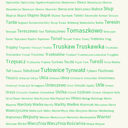
Sława
Sędzichów
Sędziszów
Sępólno Krajeńskie
Słabomierz
Sławatycze
Sławno
Słup
Słubice
Słonecznik
Słończewo
Sławoborze
Słomczyn
Słomin
Słomniki
Słupno
Słupsk
Słupca
Słupia
Tabórz
Służew
Taarbaek
Takomyśle
Tantow
Tarczyn
Teresin
Tarda
Targowo
Tarnowskie Góry
Tarup
Tczew
Telleborg
Teodorówka
Teofile
Tomaszkowo
Tereszewo
Tomaszewo
Terespol
Tleń
Tomczyce
Toruń
Treblinka
Tomki
Topczewo
Topolin
Toporowo
Toszek
Trakai
Trawy
Trląg
Truskaw
Truskawka
Trojany
Trojanów
Troszyn
Trudna
Truskolas
Trzebiatów
Trzcianka
Trzciniec
Trzciel
Trzebuń
Trzemeszno Lubuskie
Trzygłów
Trzęsacz
Turośl
Tuczki
Tuchola
Trzścianka
Trębice
Tujsk
Tum
Turza Wielka
Tułowice
Tynwałd
Tuł
Tułodziad
Tłuchowo
Tyłowo
Tuławki
Ukta
Tłuszcz
Ulinia
Uniechowo
Uchacze
Udryn
Ulikowo
Ulrichorst
Umiastów
Urle
Unieszewo
Uniszki
Unierzyż
Unierzyż Strzegowo
Unin
Upałty
Urowo
Ustka
Ursus
Uzdowo
Urszulin
Usedom
Ustanówek
Ustroń
Uznam
Uścięcice
Vallo
Vilnius
Varso Tower
Veivieriai
Velo Krynica
Velo Poprad
Ves
Wadąg
Walidrogi
Walim
Warka
Warlity Wielkie
Warchały
Warmiak
Wapnica
Warlity
Warszawa
Warta
Wawrzyszew
Wałbrzych
Wałcz
Ważne Młyny
Wda
Wdzydze
Weimar
Weißenberg
Wejsuny
Wiartel
Wejherowo
Welzow
Wereszczyn
Weronika
Westerplatte
Wieczfnia Kościelna
Wieczfnia
Wicko
Wichulec
Wiejce
Wiejsce