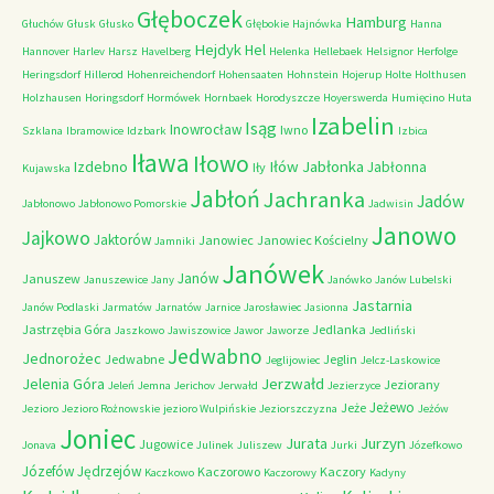
Głęboczek
Hamburg
Głuchów
Głusk
Głusko
Głębokie
Hajnówka
Hanna
Hejdyk
Hel
Hannover
Harlev
Harsz
Havelberg
Helenka
Hellebaek
Helsignor
Herfolge
Heringsdorf
Hillerod
Hohenreichendorf
Hohensaaten
Hohnstein
Hojerup
Holte
Holthusen
Holzhausen
Horingsdorf
Hormówek
Hornbaek
Horodyszcze
Hoyerswerda
Humięcino
Huta
Izabelin
Isąg
Inowrocław
Iwno
Szklana
Ibramowice
Idzbark
Izbica
Iława
Iłowo
Iłów
Jabłonka
Izdebno
Jabłonna
Iły
Kujawska
Jabłoń
Jachranka
Jadów
Jabłonowo
Jabłonowo Pomorskie
Jadwisin
Janowo
Jajkowo
Jaktorów
Janowiec
Janowiec Kościelny
Jamniki
Janówek
Janów
Januszew
Januszewice
Jany
Janówko
Janów Lubelski
Jastarnia
Janów Podlaski
Jarmatów
Jarnatów
Jarnice
Jarosławiec
Jasionna
Jastrzębia Góra
Jedlanka
Jaszkowo
Jawiszowice
Jawor
Jaworze
Jedliński
Jedwabno
Jednorożec
Jedwabne
Jeglin
Jeglijowiec
Jelcz-Laskowice
Jerzwałd
Jelenia Góra
Jeziorany
Jeleń
Jemna
Jerichov
Jerwałd
Jezierzyce
Jeżewo
Jeże
Jezioro
Jezioro Rożnowskie
jezioro Wulpińskie
Jeziorszczyzna
Jeżów
Joniec
Jurzyn
Jurata
Jugowice
Jonava
Julinek
Juliszew
Jurki
Józefkowo
Józefów
Jędrzejów
Kaczorowo
Kaczory
Kaczkowo
Kaczorowy
Kadyny