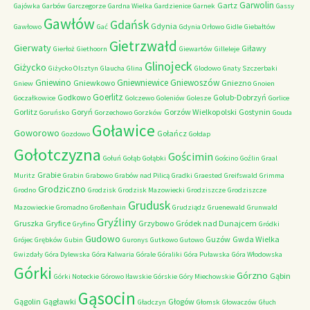
Garwolin
Gartz
Gajówka
Garbów
Garczegorze
Gardna Wielka
Gardzienice
Garnek
Gassy
Gawłów
Gdańsk
Gdynia
Gawłowo
Gać
Gdynia Orłowo
Gidle
Giebałtów
Gietrzwałd
Gierwaty
Giławy
Gierłoż
Giethoorn
Giewartów
Gilleleje
Glinojeck
Giżycko
Giżycko Olsztyn
Glaucha
Glina
Glodowo
Gnaty Szczerbaki
Gniewino
Gniewniewice
Gniewoszów
Gniewkowo
Gniezno
Gniew
Gnoien
Goerlitz
Godkowo
Golub-Dobrzyń
Goczałkowice
Golczewo
Goleniów
Golesze
Gorlice
Gorlitz
Goryń
Gorzów Wielkopolski
Gostynin
Goruńsko
Gorzechowo
Gorzków
Gouda
Goławice
Goworowo
Gołańcz
Gozdowo
Gołdap
Gołotczyzna
Gościmin
Gołuń
Gołąb
Gołąbki
Gościno
Goźlin
Graal
Grabie
Muritz
Grabin
Grabowo
Grabów nad Pilicą
Gradki
Graested
Greifswald
Grimma
Grodziczno
Grodno
Grodzisk
Grodzisk Mazowiecki
Grodziszcze
Grodziszcze
Grudusk
Mazowieckie
Gromadno
Großenhain
Grudziądz
Gruenewald
Grunwald
Gryźliny
Gruszka
Gryfice
Grzybowo
Gródek nad Dunajcem
Gryfino
Gródki
Gudowo
Guzów
Gwda Wielka
Grójec
Grębków
Gubin
Guronys
Gutkowo
Gutowo
Gwizdały
Góra Dylewska
Góra Kalwaria
Górale
Góraliki
Góra Puławska
Góra Włodowska
Górki
Górzno
Gąbin
Górki Noteckie
Górowo Iławskie
Górskie
Góry Miechowskie
Gąsocin
Gągolin
Gągławki
Głogów
Gładczyn
Głomsk
Głowaczów
Głuch