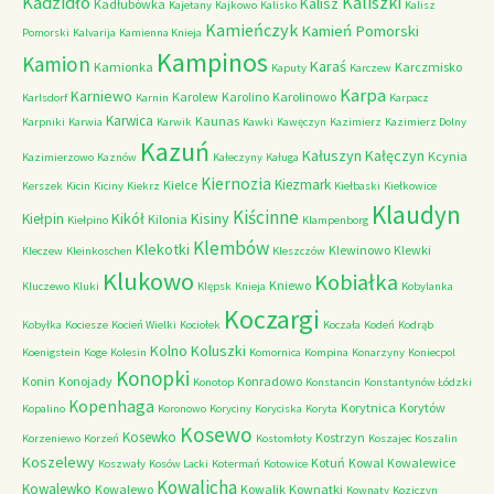
Kadzidło
Kaliszki
Kalisz
Kadłubówka
Kajetany
Kajkowo
Kalisko
Kalisz
Kamieńczyk
Kamień Pomorski
Pomorski
Kalvarija
Kamienna Knieja
Kampinos
Kamion
Karaś
Kamionka
Karczmisko
Kaputy
Karczew
Karpa
Karniewo
Karolew
Karolino
Karolinowo
Karlsdorf
Karnin
Karpacz
Karwica
Kaunas
Karpniki
Karwia
Karwik
Kawki
Kawęczyn
Kazimierz
Kazimierz Dolny
Kazuń
Kałuszyn
Kałęczyn
Kcynia
Kazimierzowo
Kaznów
Kałeczyny
Kaługa
Kiernozia
Kiezmark
Kielce
Kerszek
Kicin
Kiciny
Kiekrz
Kiełbaski
Kiełkowice
Klaudyn
Kiścinne
Kikół
Kisiny
Kiełpin
Kilonia
Kiełpino
Klampenborg
Klembów
Klekotki
Klewinowo
Klewki
Kleczew
Kleinkoschen
Kleszczów
Klukowo
Kobiałka
Kniewo
Kluczewo
Kluki
Klępsk
Knieja
Kobylanka
Koczargi
Kobyłka
Kociesze
Kocień Wielki
Kociołek
Koczała
Kodeń
Kodrąb
Kolno
Koluszki
Koenigstein
Koge
Kolesin
Komornica
Kompina
Konarzyny
Koniecpol
Konopki
Konin
Konojady
Konradowo
Konotop
Konstancin
Konstantynów Łódzki
Kopenhaga
Korytnica
Korytów
Kopalino
Koronowo
Koryciny
Koryciska
Koryta
Kosewo
Kosewko
Kostrzyn
Korzeniewo
Korzeń
Kostomłoty
Koszajec
Koszalin
Koszelewy
Kotuń
Kowal
Kowalewice
Koszwały
Kosów Lacki
Kotermań
Kotowice
Kowalicha
Kowalewko
Kowalewo
Kowalik
Kownatki
Kownaty
Koziczyn