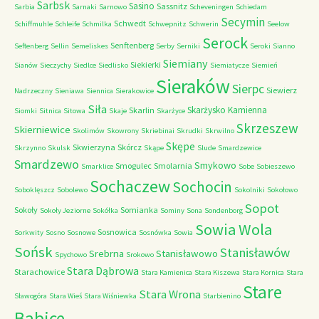
Sarbsk
Sasino
Sassnitz
Sarbia
Sarnaki
Sarnowo
Scheveningen
Schiedam
Secymin
Schwedt
Schiffmuhle
Schleife
Schmilka
Schwepnitz
Schwerin
Seelow
Serock
Senftenberg
Seftenberg
Sellin
Semeliskes
Serby
Serniki
Seroki
Sianno
Siemiany
Siekierki
Sianów
Sieczychy
Siedlce
Siedlisko
Siemiatycze
Siemień
Sieraków
Sierpc
Siewierz
Nadrzeczny
Sieniawa
Siennica
Sierakowice
Siła
Skarżysko Kamienna
Skarlin
Siomki
Sitnica
Sitowa
Skaje
Skarżyce
Skrzeszew
Skierniewice
Skolimów
Skowrony
Skriebinai
Skrudki
Skrwilno
Skępe
Skwierzyna
Skórcz
Skrzynno
Skulsk
Skąpe
Slude
Smardzewice
Smardzewo
Smykowo
Smogulec
Smolarnia
Smarklice
Sobe
Sobieszewo
Sochaczew
Sochocin
Soboklęszcz
Sobolewo
Sokolniki
Sokołowo
Sopot
Sokoły
Somianka
Sokoły Jeziorne
Sokółka
Sominy
Sona
Sondenborg
Sowia Wola
Sosnowica
Sorkwity
Sosno
Sosnowe
Sosnówka
Sowia
Sońsk
Stanisławów
Srebrna
Stanisławowo
Spychowo
Srokowo
Stara Dąbrowa
Starachowice
Stara Kamienica
Stara Kiszewa
Stara Kornica
Stara
Stare
Stara Wrona
Sławogóra
Stara Wieś
Stara Wiśniewka
Starbienino
Babice