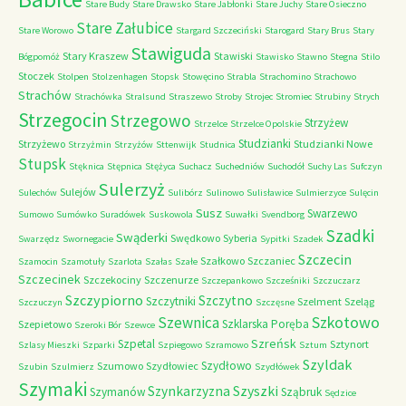
Stare Budy
Stare Drawsko
Stare Jabłonki
Stare Juchy
Stare Osieczno
Stare Załubice
Stare Worowo
Stargard Szczeciński
Starogard
Stary Brus
Stary
Stawiguda
Stary Kraszew
Stawiski
Bógpomóż
Stawisko
Stawno
Stegna
Stilo
Stoczek
Stolpen
Stolzenhagen
Stopsk
Stowęcino
Strabla
Strachomino
Strachowo
Strachów
Strachówka
Stralsund
Straszewo
Stroby
Strojec
Stromiec
Strubiny
Strych
Strzegocin
Strzegowo
Strzyżew
Strzelce
Strzelce Opolskie
Studzianki
Strzyżewo
Studzianki Nowe
Strzyżmin
Strzyżów
Sttenwijk
Studnica
Stupsk
Stęknica
Stępnica
Stężyca
Suchacz
Suchedniów
Suchodół
Suchy Las
Sufczyn
Sulerzyż
Sulejów
Sulechów
Sulibórz
Sulinowo
Sulisławice
Sulmierzyce
Sulęcin
Susz
Swarzewo
Sumowo
Sumówko
Suradówek
Suskowola
Suwałki
Svendborg
Szadki
Swąderki
Swędkowo
Syberia
Swarzędz
Swornegacie
Sypitki
Szadek
Szczecin
Szałkowo
Szczaniec
Szamocin
Szamotuły
Szarlota
Szałas
Szałe
Szczecinek
Szczekociny
Szczenurze
Szczepankowo
Szcześniki
Szczuczarz
Szczypiorno
Szczytno
Szczytniki
Szelment
Szeląg
Szczuczyn
Szczęsne
Szkotowo
Szewnica
Szklarska Poręba
Szepietowo
Szeroki Bór
Szewce
Szreńsk
Szpetal
Sztynort
Szlasy Mieszki
Szparki
Szpiegowo
Szramowo
Sztum
Szyldak
Szydłowo
Szumowo
Szydłowiec
Szubin
Szulmierz
Szydłówek
Szymaki
Szyszki
Szynkarzyzna
Szymanów
Sząbruk
Sędzice