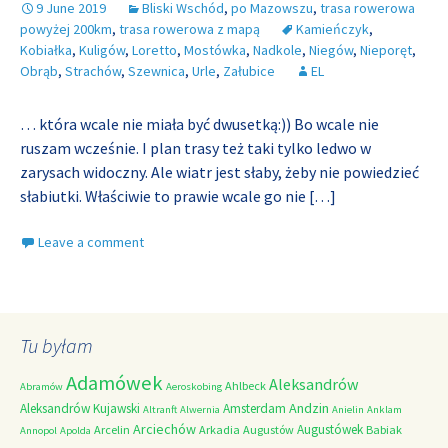
9 June 2019
Bliski Wschód
,
po Mazowszu
,
trasa rowerowa
powyżej 200km
,
trasa rowerowa z mapą
Kamieńczyk
,
Kobiałka
,
Kuligów
,
Loretto
,
Mostówka
,
Nadkole
,
Niegów
,
Nieporęt
,
Obrąb
,
Strachów
,
Szewnica
,
Urle
,
Załubice
EL
… która wcale nie miała być dwusetką:)) Bo wcale nie
ruszam wcześnie. I plan trasy też taki tylko ledwo w
zarysach widoczny. Ale wiatr jest słaby, żeby nie powiedzieć
słabiutki. Właściwie to prawie wcale go nie
[…]
Leave a comment
Tu byłam
Adamówek
Aleksandrów
Ahlbeck
Abramów
Aeroskobing
Andzin
Aleksandrów Kujawski
Amsterdam
Altranft
Alwernia
Anielin
Anklam
Arciechów
Augustówek
Arcelin
Arkadia
Augustów
Babiak
Annopol
Apolda