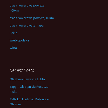
trasa rowerowa powyżej
400km
trasa rowerowa powyżej 80km
trasa rowerowa z mapą
uckie
Wielkopolska
Wkra
Recent Posts
Olsztyn – Iława via Łukta
Łapy – Olsztyn via Puszcza
Piska
450k km lifetime. Małkinia –
Olsztyn