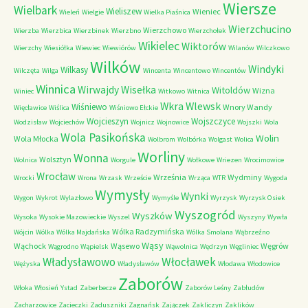
Wiersze
Wielbark
Wieliszew
Wieniec
Wieleń
Wielgie
Wielka Piaśnica
Wierzchucino
Wierzchowo
Wierzba
Wierzbica
Wierzbinek
Wierzbno
Wierzchołek
Wikielec
Wiktorów
Wierzchy
Wiesiółka
Wiewiec
Wiewiórów
Wilanów
Wilczkowo
Wilków
Windyki
Wilkasy
Wilczęta
Wilga
Wincenta
Wincentowo
Wincentów
Winnica
Wirwajdy
Wisełka
Witoldów
Wizna
Winiec
Witkowo
Witnica
Wkra
Wlewsk
Wiśniewo
Wnory Wandy
Więcławice
Wiślica
Wiśniowo Ełckie
Wojcieszyn
Wojszczyce
Wodzisław
Wojciechów
Wojnicz
Wojnowice
Wojszki
Wola
Wola Pasikońska
Wolin
Wola Młocka
Wolbrom
Wolbórka
Wolgast
Wolica
Worliny
Wonna
Wolsztyn
Wolnica
Worgule
Wołkowe
Wriezen
Wrocimowice
Wrocław
Września
Wydminy
Wrocki
Wrona
Wrzask
Wrzeście
Wrząca
WTR
Wygoda
Wymysły
Wynki
Wygon
Wykrot
Wylazłowo
Wymyśle
Wyrzysk
Wyrzysk Osiek
Wyszogród
Wyszków
Wysoka
Wysokie Mazowieckie
Wyszel
Wyszyny
Wywła
Wólka Radzymińska
Wójcin
Wólka
Wólka Majdańska
Wólka Smolana
Wąbrzeźno
Wąsy
Wąchock
Wąsewo
Węgrów
Wągrodno
Wąpielsk
Wąwolnica
Wędrzyn
Węgliniec
Władysławowo
Włocławek
Wężyska
Władysławów
Włodawa
Włodowice
Zaborów
Włoka
Włosień
Ystad
Zaberbecze
Zaborów Leśny
Zabłudów
Zacharzowice
Zacieczki
Zaduszniki
Zagnańsk
Zajączek
Zakliczyn
Zaklików