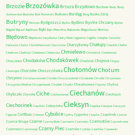
Brzozówka
Brzozie
Brzydowo
Brzuza
Buckow
Budy
Budy
Burdąg
Bulkowo
Busko Zdrój
Sulkowskie
Budzów
Buk Pomorski
Burg
Butryny
Bystre Chrzany
Bydgoszcz
Bydlino
Butzow
Bydlin
Bytów
Bąki
Bógdał
Bączal
Bądkowo
Bąki Wieczfnia
Bąkowiec
Błogosławie
Błotnica
Błędowo
Błędówko
Cecylówka
Cedry Małe
Cegielnia
Cegłów
Celejów
Ceranów
Chałupy
Charzykowy
Cerkwica
Chalin
Charlottenlund
Charsznica
Chechło
Chełm
Chmielewo
Chełmno
Chełmża
Chlebowo
Chlewiska
Chmielnik
Chobienice
Chodakówek
Chodaków
Chojnice
Choczewo
Chodzież
Chojny
Chotomów
Chotum
Chorzele
Choszczówka
Chomiąża
Chrcynno
Christiansminde
Chrośle
Chruszczobród
Chruściele
Chruśle
Chrzanowo
Chwaliszewo
Chylice
Chrzypsko Wielkie
Chrząchówek
Chudek
Chudki
Chycina
Ciechanów
Ciche
Chyliczki
Chynów
Ciechocin
Ciechanowiec
Cieksyn
Ciechocinek
Ciekocinko
Cieciórki
Cieplice
Cierpice
Cieszyno
Cybulice
Cottbus
Cyganka
Czaplinek
Cigacice
Criewen
Cychry
Czaplin
Czarna
Czarne
Czarnostów
Czarna Struga
Czarne Małe
Czarnocin
Czarnolas
Czarnotrzew
Czarny Piec
Czarnowo
Czarnów
Czarnowąż
Czchów
Czechów
Czerewki