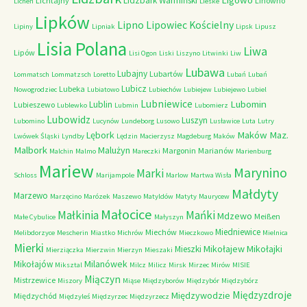
Lidzbark Warmiński
Lichtajny
Linówno
Licheń
Lieske
Lipków
Lipno
Lipowiec Kościelny
Lipiny
Lipniak
Lipsk
Lipusz
Lisia Polana
Liwa
Lipów
Lisi Ogon
Liski
Liszyno
Litwinki
Liw
Lubawa
Lubajny
Lubartów
Lommatsch
Lommatzsch
Loretto
Lubań
Lubań
Lubicz
Lubeka
Nowogrodziec
Lubiatowo
Lubiechów
Lubiejew
Lubiejewo
Lubiel
Lubniewice
Lubomin
Lublin
Lubieszewo
Lublewko
Lubmin
Lubomierz
Lubowidz
Luszyn
Lubomino
Lucynów
Lundeborg
Lusowo
Lusławice
Luta
Lutry
Maków Maz.
Lębork
Lwówek Śląski
Lyndby
Lędzin
Macierzysz
Magdeburg
Maków
Malbork
Malużyn
Margonin
Marianów
Malchin
Malmo
Mareczki
Marienburg
Mariew
Marynino
Marki
Schloss
Marijampole
Marlow
Martwa Wisła
Małdyty
Marzewo
Marzęcino
Marózek
Maszewo
Matyldów
Matyty
Maurycew
Małocice
Małkinia
Mańki
Mdzewo
Meißen
Małe Cybulice
Małyszyn
Miedniewice
Miechów
Melibdorzyce
Mescherin
Miastko
Michrów
Mieczkowo
Mielnica
Mierki
Mikołajew
Mikołajki
Mieszki
Mierziączka
Mierzwin
Mierzyn
Mieszaki
Milanówek
Mikołajów
Miksztal
Milcz
Milicz
Mirsk
Mirzec
Mirów
MISIE
Miączyn
Mistrzewice
Miszory
Miąse
Międzyborów
Międzybór
Międzybórz
Międzyzdroje
Międzywodzie
Międzychód
Międzyleś
Międzyrzec
Międzyrzecz