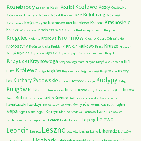
Kozłowo
Koziebrody
Kozioł
Kozły
Kozin
Kozłówka
Kozienice
Kołobrzeg
Koło
Kołaczkowo
Kołaczyce
Kołbacz
Kołbiel
Kołczewo
Kołodziąż
Krasnosielc
Kościerzyna
Krasne
Koźniewo
Kraplewo
Końskowola
KPN
Kraszew
Kraśnicza Wola
Kraszewo
Kraśnik
Kretowiny
Kroeslin
Krogule
Kromnów
Krogulec
Krokowa
Krosno
Krojanty
Krosno Odrzańskie
Krusze
Krotoszyny
Kruklin
Krukowo
Kruki
Krośnice
Kruklanki
Krusa
Kruszyn
Krynica
Krysiaki
Krutyń
Krynickie
Krysk
Kryspinów
Krzemieniewo
Krzycko
Krzyczki
Krzynowłoga
Króle
Krzynowłoga Mała
Krzyże
Krzyż Wielkopolski
Królewo
Krąków
Księży
Duże
Krągi
Krąpiewnice
Krępice
Książ
Książ Wielki
Kudypy
Kuchary Żydowskie
Las
Kuczbork
Kucice
Kuczyn
Kuligi
Kuligów
Kulik
Kurki
Kurów
Kurowo
Kupin
Kurdwanów
Kury
Kurznia
Kurzętnik
Kutno
Kuźnica
Kuślin
Kusin
Kuznocin
Kuźnica Żelichowska
Kwiatkowice
Kwiatuszki
Kwidzyń
Kwirynów
Kątne
Kwieciszowice
Kwik
Kórnik
Kąp
Kątki
Kępa
Laski
Kętrzyn
Kępa Polska
Kępki
Kłanino
Kłodawa
Lachowo
Laskowice
Lelewo
Leipzig
Leiden
Latchorzew
Lauta
Legionowo
Leidschendam
Leszno
Leoncin
Liberadz
Leszcz
Leśna
Lewków
Leśno
Libiszów
Lidzbark
Ligowo