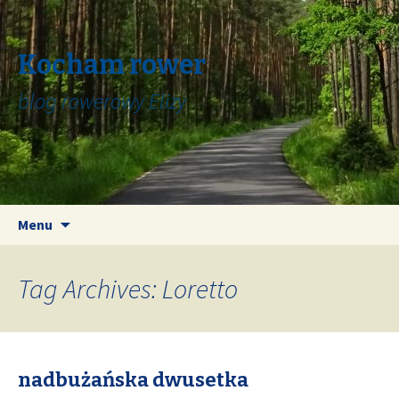
Kocham rower
blog rowerowy Elizy
Skip
Search
Menu
to
for:
content
Tag Archives: Loretto
nadbużańska dwusetka