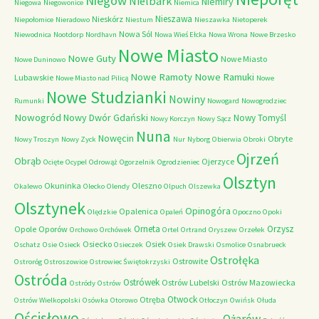
Niegów
Nielbark
Niemiry
Niegowa
Niegowonice
Niemica
Nieszawa
Nieskórz
Niepołomice
Nieradowo
Niestum
Nieszawka
Nietoperek
Nowa Sól
Niewodnica
Nootdorp
Nordhavn
Nowa Wieś Ełcka
Nowa Wrona
Nowe Brzesko
Nowe Miasto
Nowe Guty
Nowe Miasto
Nowe Duninowo
Nowe Ramoty
Nowe Ramuki
Lubawskie
Nowe Miasto nad Pilicą
Nowe
Nowe Studzianki
Nowiny
Rumunki
Nowogard
Nowogrodziec
Nowogród
Nowy Dwór Gdański
Nowy Tomyśl
Nowy Korczyn
Nowy Sącz
Nuna
Nowęcin
Obryte
Nowy Troszyn
Nowy Zyck
Nur
Nyborg
Obierwia
Obroki
Ojrzeń
Obrąb
Ojerzyce
Ocięte
Ocypel
Odrowąż
Ogorzelnik
Ogrodzieniec
Olsztyn
Okuninka
Oleszno
Okalewo
Olecko
Olendy
Olpuch
Olszewka
Olsztynek
Opinogóra
Opalenica
Olędzkie
Opaleń
Opoczno
Opoki
Orneta
Orzysz
Opole
Oporów
Orchowo
Orchówek
Ortel
Ortrand
Oryszew
Orzełek
Osiecko
Osiek
Oschatz
Osie
Osieck
Osieczek
Osiek Drawski
Osmolice
Osnabrueck
Ostrołęka
Ostrowite
Ostroróg
Ostroszowice
Ostrowiec Świętokrzyski
Ostróda
Ostrówek
Ostrów Lubelski
Ostrów Mazowiecka
Ostródy
Ostrów
Otwock
Otręba
Ostrów Wielkopolski
Osówka
Otorowo
Otłoczyn
Owińsk
Ołuda
Ościsłowo