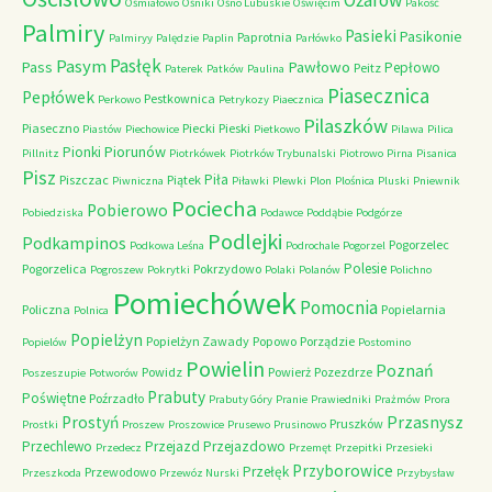
Ożarów
Ośmiałowo
Ośniki
Ośno Lubuskie
Oświęcim
Pakość
Palmiry
Pasieki
Pasikonie
Paprotnia
Palmiryy
Palędzie
Paplin
Parłówko
Pasłęk
Pasym
Pawłowo
Pass
Pepłowo
Peitz
Paterek
Patków
Paulina
Piasecznica
Pepłówek
Pestkownica
Perkowo
Petrykozy
Piaecznica
Pilaszków
Piaseczno
Piecki
Pieski
Piastów
Piechowice
Pietkowo
Pilawa
Pilica
Piorunów
Pionki
Pillnitz
Piotrkówek
Piotrków Trybunalski
Piotrowo
Pirna
Pisanica
Pisz
Piła
Piszczac
Piątek
Piwniczna
Piławki
Plewki
Plon
Plośnica
Pluski
Pniewnik
Pociecha
Pobierowo
Pobiedziska
Podawce
Poddąbie
Podgórze
Podlejki
Podkampinos
Pogorzelec
Podkowa Leśna
Podrochale
Pogorzel
Polesie
Pogorzelica
Pokrzydowo
Pogroszew
Pokrytki
Polaki
Polanów
Polichno
Pomiechówek
Pomocnia
Policzna
Popielarnia
Polnica
Popielżyn
Popielżyn Zawady
Popowo
Porządzie
Popielów
Postomino
Powielin
Poznań
Powidz
Powierż
Pozezdrze
Poszeszupie
Potworów
Prabuty
Poświętne
Poźrzadło
Prabuty Góry
Pranie
Prawiedniki
Prażmów
Prora
Przasnysz
Prostyń
Pruszków
Prostki
Proszew
Proszowice
Prusewo
Prusinowo
Przechlewo
Przejazd
Przejazdowo
Przedecz
Przemęt
Przepitki
Przesieki
Przyborowice
Przełęk
Przewodowo
Przeszkoda
Przewóz Nurski
Przybysław