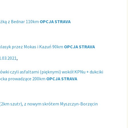
łużką z Bednar 110km
OPCJA STRAVA
 klasyk przez Mokas i Kazuń 90km
OPCJA STRAVA
1.03.2021
,
ówki czyli asfaltami (pięknymi) wokół KPNu + dukciki
łocka prowadzące 200km
OPCJA STRAVA
 (2km szutr), z nowym skrótem Myszczyn-Borzęcin