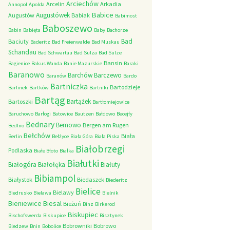
Arciechów
Arcelin
Arkadia
Annopol
Apolda
Babice
Augustówek
Augustów
Babiak
Babimost
Baboszewo
Babin
Babięta
Baby
Bachorze
Bad
Baciuty
Baderitz
Bad Freienwalde
Bad Muskau
Schandau
Bad Schwartau
Bad Sulza
Bad Sulze
Bansin
Bagienice
Bakus Wanda
Banie Mazurskie
Baraki
Baranowo
Barchów
Barczewo
Baranów
Bardo
Bartniczka
Bartodzieje
Barlinek
Bartków
Bartniki
Bartąg
Bartążek
Bartoszki
Bartłomiejowice
Baruchowo
Barłogi
Batowice
Bautzen
Bałdowo
Becejły
Bednary
Bemowo
Bergen am Rugen
Bedlno
Bełchów
Biała
Berlin
Bełżyce
Biała Góra
Biała Piska
Białobrzegi
Podlaska
Białe Błoto
Białka
Białutki
Białogóra
Białołęka
Białuty
Bibiampol
Białystok
Biedaszek
Biederitz
Bielice
Bielawy
Biedrusko
Bielawa
Bielnik
Bieniewice
Biesal
Bieżuń
Binz
Birkerod
Biskupiec
Bischofswerda
Biskupice
Bisztynek
Bobrowniki
Bobrowo
Bledzew
Bnin
Bobolice