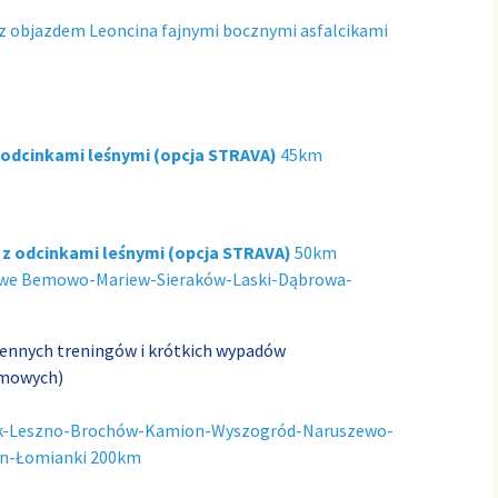
e z objazdem Leoncina fajnymi bocznymi asfalcikami
 odcinkami leśnymi
(opcja STRAVA)
45km
 z odcinkami leśnymi
(opcja STRAVA)
50km
owe Bemowo-Mariew-Sieraków-Laski-Dąbrowa-
iennych treningów i krótkich wypadów
imowych)
k-Leszno-Brochów-Kamion-Wyszogród-Naruszewo-
in-Łomianki 200km