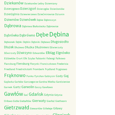
Dziekanów
Dziekanów Leśny
Dziemiany
Dzierzgoń
Dzierzgowo
Dzierzgów
Dzierżoniów
Dzierżążnia
Dziewierzewo
Dziećmirowice
Dziunin
Dziwnów
Dziwnówek
Dąbie
Dąbroszyn
Dąbrowa
Dąbrowa Białostocka
Dąbrowice
Dębina
Dębe
Dąbrówno
Dąbrówka
Długosiodło
Dębionek
Dębki
Dęblin
Dębniki
Dębowo
Dłużek
Dłużka
Dłużniewo
Dłużewo
Dźwierzuty
Elbląg
Dźwirzyno
Elgnówko
Dźwirzuty
Edwardów
Elżbietów
Erurt
Ełk Szyba
Fabianki
Faborgi
Falkowo
Flensburg
Flansburg
Florynki
Franciszkowo
Fredericia
Friedland
Friedrichstahl
Frombork
Frydland
Frygnowo
Frąknowo
Gaj
Gady
Funka
Fynshav
Gabrysin
Gajówka
Garbów
Garczegorze
Gardna Wielka
Gardzienice
Garwolin
Gartz
Garnek
Gassy
Gawłowo
Gawłów
Gdańsk
Gdynia
Gać
Gdynia
Gierwaty
Orłowo
Gidle
Giebałtów
Gierłoż
Giethoorn
Gietrzwałd
Giławy
Giewartów
Gilleleje
Glinojeck