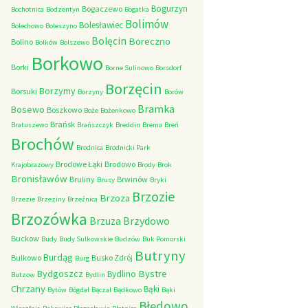
Bogurzyn
Bogaczewo
Bochotnica
Bodzentyn
Bogatka
Bolimów
Bolesławiec
Bolechowo
Boleszyno
Bolęcin
Boreczno
Bolino
Bolków
Bolszewo
Borkowo
Borki
Borne Sulinowo
Borsdorf
Borzęcin
Borzymy
Borsuki
Borzyny
Borów
Bramka
Bosewo
Boszkowo
Boże
Bożenkowo
Brańsk
Bratuszewo
Brańszczyk
Breddin
Brema
Breń
Brochów
Brodnica
Brodnicki Park
Brodowe Łąki
Brodowo
Krajobrazowy
Brody
Brok
Bronisławów
Bruliny
Brwinów
Brusy
Bryki
Brzozie
Brzoza
Brzezie
Brzeziny
Brzeźnica
Brzozówka
Brzydowo
Brzuza
Buckow
Budy
Budy Sulkowskie
Budzów
Buk Pomorski
Butryny
Burdąg
Bulkowo
Busko Zdrój
Burg
Bystre
Bydgoszcz
Bydlino
Butzow
Bydlin
Chrzany
Bąki
Bytów
Bógdał
Bączal
Bądkowo
Bąki
Błędowo