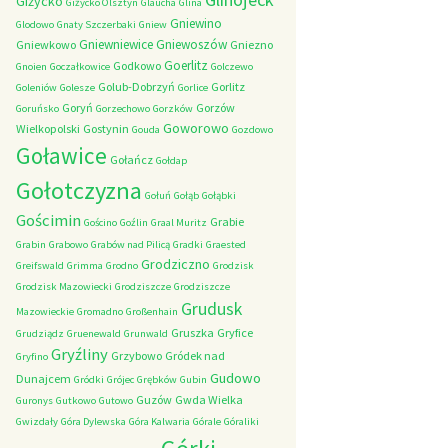
Giżycko
Giżycko Olsztyn
Glaucha
Glina
Gniewino
Glodowo
Gnaty Szczerbaki
Gniew
Gniewniewice
Gniewoszów
Gniewkowo
Gniezno
Goerlitz
Godkowo
Gnoien
Goczałkowice
Golczewo
Golub-Dobrzyń
Gorlitz
Goleniów
Golesze
Gorlice
Goryń
Gorzów
Goruńsko
Gorzechowo
Gorzków
Goworowo
Wielkopolski
Gostynin
Gouda
Gozdowo
Goławice
Gołańcz
Gołdap
Gołotczyzna
Gołuń
Gołąb
Gołąbki
Gościmin
Grabie
Gościno
Goźlin
Graal Muritz
Grabin
Grabowo
Grabów nad Pilicą
Gradki
Graested
Grodziczno
Greifswald
Grimma
Grodno
Grodzisk
Grodzisk Mazowiecki
Grodziszcze
Grodziszcze
Grudusk
Mazowieckie
Gromadno
Großenhain
Gruszka
Gryfice
Grudziądz
Gruenewald
Grunwald
Gryźliny
Grzybowo
Gródek nad
Gryfino
Gudowo
Dunajcem
Gródki
Grójec
Grębków
Gubin
Guzów
Gwda Wielka
Guronys
Gutkowo
Gutowo
Gwizdały
Góra Dylewska
Góra Kalwaria
Górale
Góraliki