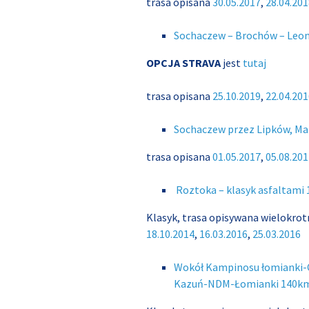
trasa opisana
30.05.2017
,
28.04.201
Sochaczew – Brochów – Leon
OPCJA STRAVA
jest
tutaj
trasa opisana
25.10.2019
,
22.04.201
Sochaczew przez Lipków, Ma
trasa opisana
01.05.2017
,
05.08.201
Roztoka – klasyk asfaltami
Klasyk, trasa opisywana wielokrotn
18.10.2014
,
16.03.2016
,
25.03.2016
Wokół Kampinosu łomianki
Kazuń-NDM-Łomianki 140k