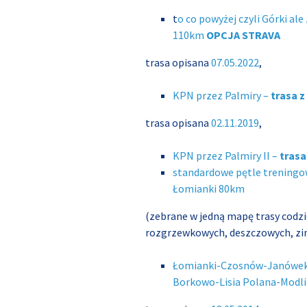
t
o co powyżej czyli Górki al
110km
OPCJA STRAVA
trasa opisana
07.05.2022
,
KPN przez Palmiry –
trasa z
trasa opisana
02.11.2019
,
KPN przez Palmiry II –
trasa
standardowe pętle trening
Łomianki 80km
(zebrane w jedną mapę trasy codz
rozgrzewkowych, deszczowych, z
Łomianki-Czosnów-Janówe
Borkowo-Lisia Polana-Modl