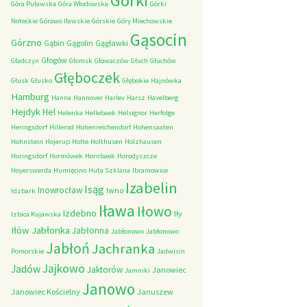
Górki
Góra Puławska
Góra Włodowska
Górki
Noteckie
Górowo Iławskie
Górskie
Góry Miechowskie
Gąsocin
Górzno
Gąbin
Gągolin
Gągławki
Głogów
Gładczyn
Głomsk
Głowaczów
Głuch
Głuchów
Głęboczek
Głusk
Głusko
Głębokie
Hajnówka
Hamburg
Hanna
Hannover
Harlev
Harsz
Havelberg
Hejdyk
Hel
Helenka
Hellebaek
Helsignor
Herfolge
Heringsdorf
Hillerod
Hohenreichendorf
Hohensaaten
Hohnstein
Hojerup
Holte
Holthusen
Holzhausen
Horingsdorf
Hormówek
Hornbaek
Horodyszcze
Hoyerswerda
Humięcino
Huta Szklana
Ibramowice
Izabelin
Isąg
Inowrocław
Iwno
Idzbark
Iława
Iłowo
Izdebno
Iły
Izbica Kujawska
Iłów
Jabłonka
Jabłonna
Jabłonowo
Jabłonowo
Jabłoń
Jachranka
Pomorskie
Jadwisin
Jajkowo
Jadów
Jaktorów
Janowiec
Jamniki
Janowo
Janowiec Kościelny
Januszew