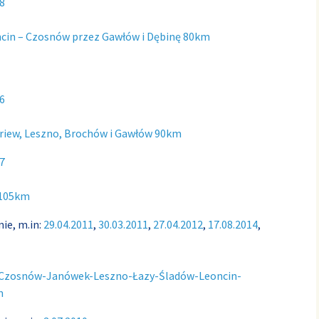
8
cin – Czosnów przez Gawłów i Dębinę 80km
6
riew, Leszno, Brochów i Gawłów 90km
7
 105km
ie, m.in:
29.04.2011
,
30.03.2011
,
27.04.2012
,
17.08.2014
,
-Czosnów-Janówek-Leszno-Łazy-Śladów-Leoncin-
m