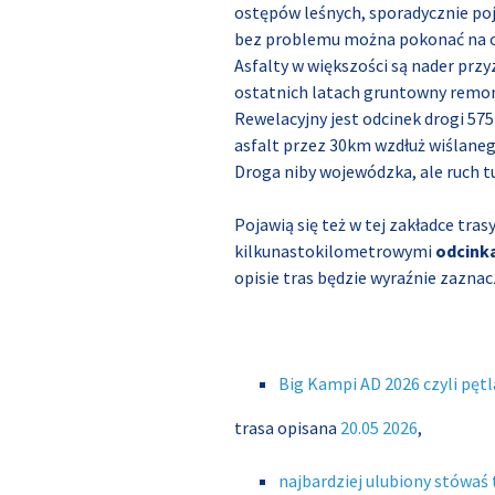
ostępów leśnych, sporadycznie poja
bez problemu można pokonać na 
Asfalty w większości są nader przy
ostatnich latach gruntowny remon
Rewelacyjny jest odcinek drogi 575
asfalt przez 30km wzdłuż wiślane
Droga niby wojewódzka, ale ruch tu
Pojawią się też w tej zakładce tras
kilkunastokilometrowymi
odcink
opisie tras będzie wyraźnie zazna
Big Kampi AD 2026 czyli pę
trasa opisana
20.05 2026
,
najbardziej ulubiony stówaś