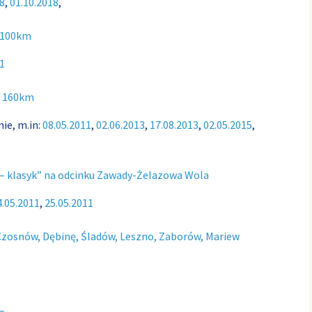
8
,
01.10.2018
,
i 100km
1
N 160km
ie, m.in:
08.05.2011
,
02.06.2013
,
17.08.2013
,
02.05.2015
,
 – klasyk” na odcinku Zawady-Żelazowa Wola
4.05.2011
,
25.05.2011
Czosnów, Dębinę, Śladów, Leszno, Zaborów, Mariew