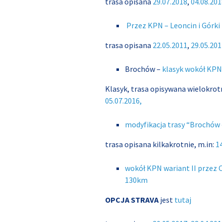
trasa opisana
29.07.2018
,
04.08.201
Przez KPN – Leoncin i Górk
trasa opisana
22.05.2011
,
29.05.201
Brochów –
klasyk wokół KP
Klasyk, trasa opisywana wielokrotn
05.07.2016,
modyfikacja trasy “Brochów
trasa opisana kilkakrotnie, m.in:
1
wokół KPN wariant II przez 
130km
OPCJA STRAVA
jest
tutaj