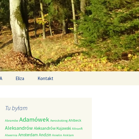
Search
A
Eliza
Kontakt
for:
Tu byłam
Adamówek
Ahlbeck
Abramów
Aeroskobing
Aleksandrów
Aleksandrów Kujawski
Altranft
Andzin
Amsterdam
Alwernia
Anielin
Anklam