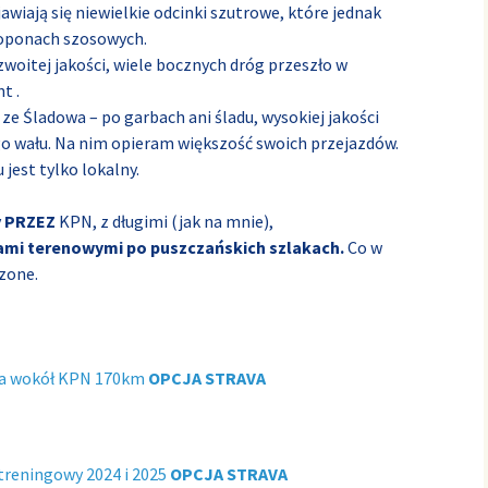
wiają się niewielkie odcinki szutrowe, które jednak
oponach szosowych.
zwoitej jakości, wiele bocznych dróg przeszło w
t .
 ze Śladowa – po garbach ani śladu, wysokiej jakości
go wału. Na nim opieram większość swoich przejazdów.
 jest tylko lokalny.
y
PRZEZ
KPN, z długimi (jak na mnie),
ami terenowymi po puszczańskich szlakach.
Co w
czone.
tla wokół KPN 170km
OPCJA STRAVA
 treningowy 2024 i 2025
OPCJA STRAVA