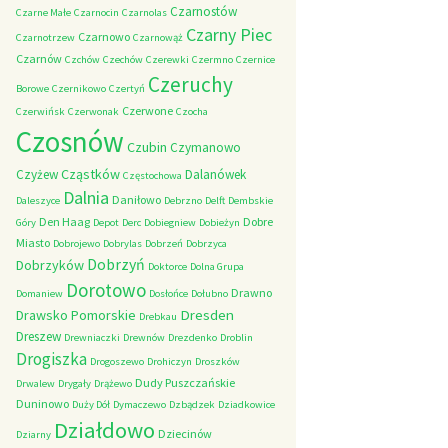
Czarnostów
Czarne Małe
Czarnocin
Czarnolas
Czarny Piec
Czarnowo
Czarnotrzew
Czarnowąż
Czarnów
Czchów
Czechów
Czerewki
Czermno
Czernice
Czeruchy
Borowe
Czernikowo
Czertyń
Czerwone
Czerwińsk
Czerwonak
Czocha
Czosnów
Czubin
Czymanowo
Cząstków
Czyżew
Dalanówek
Częstochowa
Dalnia
Daniłowo
Daleszyce
Debrzno
Delft
Dembskie
Den Haag
Dobre
Góry
Depot
Derc
Dobiegniew
Dobieżyn
Miasto
Dobrojewo
Dobrylas
Dobrzeń
Dobrzyca
Dobrzyń
Dobrzyków
Doktorce
Dolna Grupa
Dorotowo
Drawno
Domaniew
Dosłońce
Dołubno
Dresden
Drawsko Pomorskie
Drebkau
Dreszew
Drewniaczki
Drewnów
Drezdenko
Droblin
Drogiszka
Drogoszewo
Drohiczyn
Droszków
Dudy Puszczańskie
Drwalew
Drygały
Drążewo
Duninowo
Duży Dół
Dymaczewo
Dzbądzek
Dziadkowice
Działdowo
Dziecinów
Dziarny