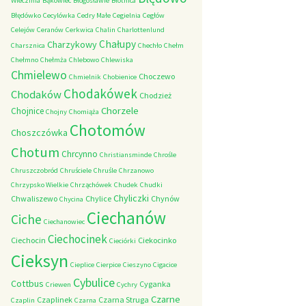
Wieczfnia
Bąkowiec
Błogosławie
Błotnica
Błędówko
Cecylówka
Cedry Małe
Cegielnia
Cegłów
Celejów
Ceranów
Cerkwica
Chalin
Charlottenlund
Chałupy
Charzykowy
Charsznica
Chechło
Chełm
Chełmno
Chełmża
Chlebowo
Chlewiska
Chmielewo
Choczewo
Chmielnik
Chobienice
Chodakówek
Chodaków
Chodzież
Chorzele
Chojnice
Chojny
Chomiąża
Chotomów
Choszczówka
Chotum
Chrcynno
Christiansminde
Chrośle
Chruszczobród
Chruściele
Chruśle
Chrzanowo
Chrzypsko Wielkie
Chrząchówek
Chudek
Chudki
Chyliczki
Chwaliszewo
Chylice
Chynów
Chycina
Ciechanów
Ciche
Ciechanowiec
Ciechocinek
Ciechocin
Ciekocinko
Cieciórki
Cieksyn
Cieplice
Cierpice
Cieszyno
Cigacice
Cybulice
Cottbus
Cyganka
Criewen
Cychry
Czarne
Czaplinek
Czarna Struga
Czaplin
Czarna