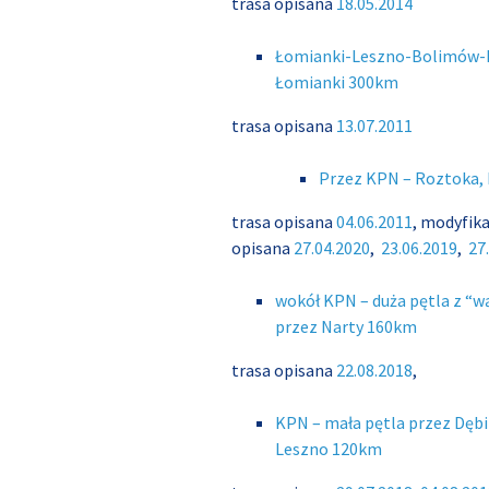
trasa opisana
18.05.2014
Łomianki-Leszno-Bolimów-
Łomianki 300km
trasa opisana
13.07.2011
Przez KPN – Roztoka, 
trasa opisana
04.06.2011
, modyfika
opisana
27.04.2020
,
23.06.2019
,
27
wokół KPN – duża pętla z “w
przez Narty 160km
trasa opisana
22.08.2018
,
KPN – mała pętla przez Dębi
Leszno 120km