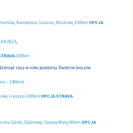
Brochów, Kampinos, Leszno, Roztokę 150km
OPCJA
.04.2023
,
STRAVA
100km
dziesiąt razy w roku jeżdżony. Świetne boczne
win – 140km)
tokę i Leszno 100km
OPCJA STRAVA
 przez Górki, Dąbrowę i Sowią Wolę 90km
OPCJA