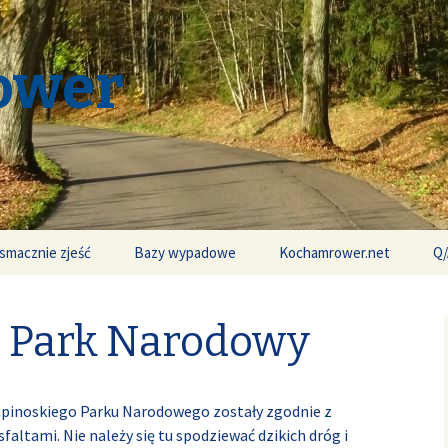
ower
smacznie zjeść
Bazy wypadowe
Kochamrower.net
Q/
 Park Narodowy
inoskiego Parku Narodowego zostały zgodnie z
ltami. Nie należy się tu spodziewać dzikich dróg i