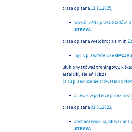
trasa opisana
11.11.2025
,
wokół KPNu przez Śladów, 
STRAVA
trasa opisana wielokrotnie m.in
22
lajcik przez Wiersze
OPCJA 
ulubiony stówaś treningowy, kilka
asfalciki, zieleń i cisza
(a tu przedłużenie stówasia do No
stówaś w pętelce przez Roz
trasa opisana
01.01.2022
,
sochaczewski lajcik wariant
STRAVA