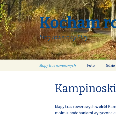
Kocham r
blog rowerowy Elizy
Skip
Mapy tras rowerowych
Foto
Gdzie 
to
content
Kampinoski
Mapy tras rowerowych
wokół
Kamp
moimi upodobaniami wytyczone asfa