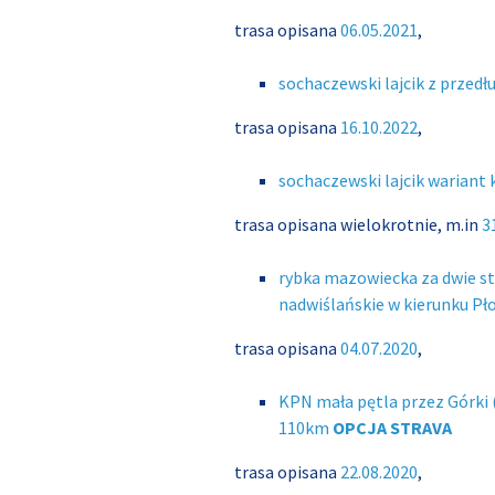
trasa opisana
06.05.2021
,
sochaczewski lajcik z przed
trasa opisana
16.10.2022
,
sochaczewski lajcik wariant
trasa opisana wielokrotnie, m.in
3
rybka mazowiecka za dwie st
nadwiślańskie w kierunku P
trasa opisana
04.07.2020
,
KPN mała pętla przez Górki
110km
OPCJA STRAVA
trasa opisana
22.08.2020
,