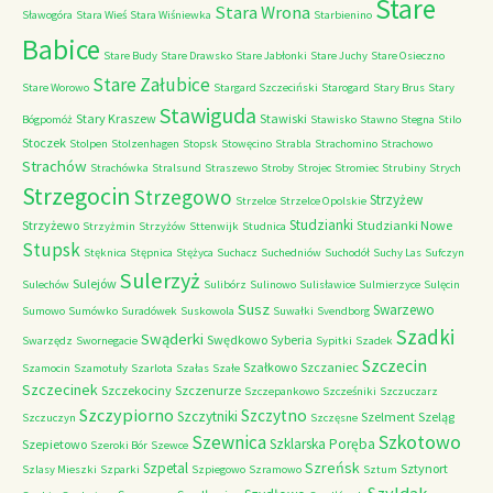
Stare
Stara Wrona
Sławogóra
Stara Wieś
Stara Wiśniewka
Starbienino
Babice
Stare Budy
Stare Drawsko
Stare Jabłonki
Stare Juchy
Stare Osieczno
Stare Załubice
Stare Worowo
Stargard Szczeciński
Starogard
Stary Brus
Stary
Stawiguda
Stary Kraszew
Stawiski
Bógpomóż
Stawisko
Stawno
Stegna
Stilo
Stoczek
Stolpen
Stolzenhagen
Stopsk
Stowęcino
Strabla
Strachomino
Strachowo
Strachów
Strachówka
Stralsund
Straszewo
Stroby
Strojec
Stromiec
Strubiny
Strych
Strzegocin
Strzegowo
Strzyżew
Strzelce
Strzelce Opolskie
Studzianki
Strzyżewo
Studzianki Nowe
Strzyżmin
Strzyżów
Sttenwijk
Studnica
Stupsk
Stęknica
Stępnica
Stężyca
Suchacz
Suchedniów
Suchodół
Suchy Las
Sufczyn
Sulerzyż
Sulejów
Sulechów
Sulibórz
Sulinowo
Sulisławice
Sulmierzyce
Sulęcin
Susz
Swarzewo
Sumowo
Sumówko
Suradówek
Suskowola
Suwałki
Svendborg
Szadki
Swąderki
Swędkowo
Syberia
Swarzędz
Swornegacie
Sypitki
Szadek
Szczecin
Szałkowo
Szczaniec
Szamocin
Szamotuły
Szarlota
Szałas
Szałe
Szczecinek
Szczekociny
Szczenurze
Szczepankowo
Szcześniki
Szczuczarz
Szczypiorno
Szczytno
Szczytniki
Szelment
Szeląg
Szczuczyn
Szczęsne
Szkotowo
Szewnica
Szklarska Poręba
Szepietowo
Szeroki Bór
Szewce
Szreńsk
Szpetal
Sztynort
Szlasy Mieszki
Szparki
Szpiegowo
Szramowo
Sztum