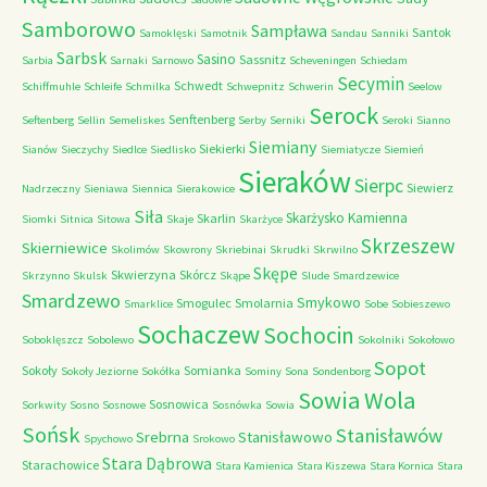
Samborowo
Sampława
Santok
Samoklęski
Samotnik
Sandau
Sanniki
Sarbsk
Sasino
Sassnitz
Sarbia
Sarnaki
Sarnowo
Scheveningen
Schiedam
Secymin
Schwedt
Schiffmuhle
Schleife
Schmilka
Schwepnitz
Schwerin
Seelow
Serock
Senftenberg
Seftenberg
Sellin
Semeliskes
Serby
Serniki
Seroki
Sianno
Siemiany
Siekierki
Sianów
Sieczychy
Siedlce
Siedlisko
Siemiatycze
Siemień
Sieraków
Sierpc
Siewierz
Nadrzeczny
Sieniawa
Siennica
Sierakowice
Siła
Skarżysko Kamienna
Skarlin
Siomki
Sitnica
Sitowa
Skaje
Skarżyce
Skrzeszew
Skierniewice
Skolimów
Skowrony
Skriebinai
Skrudki
Skrwilno
Skępe
Skwierzyna
Skórcz
Skrzynno
Skulsk
Skąpe
Slude
Smardzewice
Smardzewo
Smykowo
Smogulec
Smolarnia
Smarklice
Sobe
Sobieszewo
Sochaczew
Sochocin
Soboklęszcz
Sobolewo
Sokolniki
Sokołowo
Sopot
Sokoły
Somianka
Sokoły Jeziorne
Sokółka
Sominy
Sona
Sondenborg
Sowia Wola
Sosnowica
Sorkwity
Sosno
Sosnowe
Sosnówka
Sowia
Sońsk
Stanisławów
Srebrna
Stanisławowo
Spychowo
Srokowo
Stara Dąbrowa
Starachowice
Stara Kamienica
Stara Kiszewa
Stara Kornica
Stara