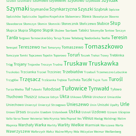
Szyldak
Szydłowo
Szumowo
Szydłowiec
Szubin
Szulmierz
Szydłówek
Szymaki
Szyszki
Szynkarzyzna
Szymanów
Sząbruk
Sędzice
Sława
Sędzichów
Sędziszów
Sępólno Krajeńskie
Słabomierz
Sławatycze
Sławno
Słup
Słubice
Słonecznik
Słończewo
Sławoborze
Słomczyn
Słomin
Słomniki
Słupno
Słupsk
Słupca
Słupia
Tabórz
Służew
Taarbaek
Takomyśle
Tantow
Tarczyn
Teresin
Tarda
Targowo
Tarnowskie Góry
Tarup
Tczew
Telleborg
Teodorówka
Teofile
Tomaszkowo
Tereszewo
Tomaszewo
Terespol
Tleń
Tomaryny
Toruń
Treblinka
Tomczyce
Tomki
Topczewo
Topolin
Toporowo
Toszek
Trakai
Trawy
Truskaw
Truskawka
Trojany
Trląg
Trojanów
Troszyn
Trudna
Trzebiatów
Trzcianka
Trzciniec
Truskolas
Trzciel
Trzebuń
Trzemeszno Lubuskie
Trzęsacz
Turośl
Tuczki
Tuchola
Trzygłów
Trzścianka
Trębice
Tujsk
Tum
Tułowice
Tynwałd
Tuł
Tułodziad
Tyłowo
Turza Wielka
Tuławki
Ukta
Tłuchowo
Tłuszcz
Ulinia
Uchacze
Udryn
Ulikowo
Ulrichorst
Umiastów
Urle
Unieszewo
Uniechowo
Uniszki
Unierzyż
Unierzyż Strzegowo
Unin
Upałty
Ustka
Ursus
Uzdowo
Urowo
Urszulin
Usedom
Ustanówek
Ustroń
Uznam
Uścięcice
Vilnius
Vallo
Varso Tower
Veivieriai
Velo Krynica
Velo Poprad
Ves
Wadąg
Walidrogi
Walim
Warka
Warlity Wielkie
Warchały
Warmiak
Wapnica
Warlity
Warszawa
Warta
Wawrzyszew
Wałbrzych
Wałcz
Ważne Młyny
Wda
Wdzydze
Weimar
Weißenberg