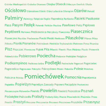
Otwock
Otręba
Ostrów Wielkopolski
Osówka
Otorowo
Otłoczyn
Owińsk
Ołuda
Ościsłowo
Ożarów
Ośmiałowo
Ośniki
Ośno Lubuskie
Oświęcim
Pakość
Palmiry
Pasieki
Pasikonie
Paprotnia
Palmiryy
Palędzie
Paplin
Parłówko
Pasłęk
Pasym
Pawłowo
Pass
Pepłowo
Peitz
Paterek
Patków
Paulina
Piasecznica
Pepłówek
Pestkownica
Perkowo
Petrykozy
Piaecznica
Pilaszków
Piaseczno
Piecki
Pieski
Piastów
Piechowice
Pietkowo
Pilawa
Pilica
Piorunów
Pionki
Pillnitz
Piotrkówek
Piotrków Trybunalski
Piotrowo
Pirna
Pisanica
Pisz
Piła
Piszczac
Piątek
Piwniczna
Piławki
Plewki
Plon
Plośnica
Pluski
Pniewnik
Pociecha
Pobierowo
Pobiedziska
Podawce
Poddąbie
Podgórze
Podlejki
Podkampinos
Pogorzelec
Podkowa Leśna
Podrochale
Pogorzel
Polesie
Pogorzelica
Pokrzydowo
Pogroszew
Pokrytki
Polaki
Polanów
Polichno
Pomiechówek
Pomocnia
Policzna
Popielarnia
Polnica
Popielżyn
Popielżyn Zawady
Popowo
Porządzie
Popielów
Postomino
Powielin
Poznań
Powidz
Powierż
Pozezdrze
Poszeszupie
Potworów
Prabuty
Poświętne
Poźrzadło
Prabuty Góry
Pranie
Prawiedniki
Prażmów
Prora
Przasnysz
Prostyń
Pruszków
Prostki
Proszew
Proszowice
Prusewo
Prusinowo