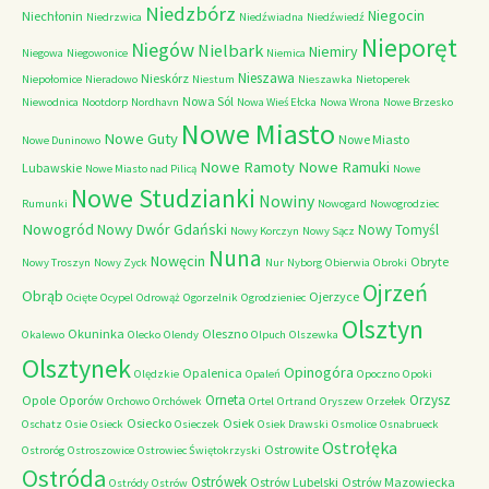
Niedzbórz
Niegocin
Niechłonin
Niedrzwica
Niedźwiadna
Niedźwiedź
Nieporęt
Niegów
Nielbark
Niemiry
Niegowa
Niegowonice
Niemica
Nieszawa
Nieskórz
Niepołomice
Nieradowo
Niestum
Nieszawka
Nietoperek
Nowa Sól
Niewodnica
Nootdorp
Nordhavn
Nowa Wieś Ełcka
Nowa Wrona
Nowe Brzesko
Nowe Miasto
Nowe Guty
Nowe Miasto
Nowe Duninowo
Nowe Ramoty
Nowe Ramuki
Lubawskie
Nowe Miasto nad Pilicą
Nowe
Nowe Studzianki
Nowiny
Rumunki
Nowogard
Nowogrodziec
Nowogród
Nowy Dwór Gdański
Nowy Tomyśl
Nowy Korczyn
Nowy Sącz
Nuna
Nowęcin
Obryte
Nowy Troszyn
Nowy Zyck
Nur
Nyborg
Obierwia
Obroki
Ojrzeń
Obrąb
Ojerzyce
Ocięte
Ocypel
Odrowąż
Ogorzelnik
Ogrodzieniec
Olsztyn
Okuninka
Oleszno
Okalewo
Olecko
Olendy
Olpuch
Olszewka
Olsztynek
Opinogóra
Opalenica
Olędzkie
Opaleń
Opoczno
Opoki
Orneta
Orzysz
Opole
Oporów
Orchowo
Orchówek
Ortel
Ortrand
Oryszew
Orzełek
Osiecko
Osiek
Oschatz
Osie
Osieck
Osieczek
Osiek Drawski
Osmolice
Osnabrueck
Ostrołęka
Ostrowite
Ostroróg
Ostroszowice
Ostrowiec Świętokrzyski
Ostróda
Ostrówek
Ostrów Lubelski
Ostrów Mazowiecka
Ostródy
Ostrów