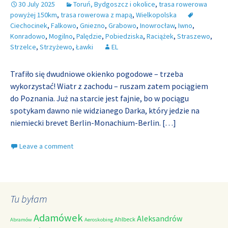
30 July 2025
Toruń, Bydgoszcz i okolice
,
trasa rowerowa
powyżej 150km
,
trasa rowerowa z mapą
,
Wielkopolska
Ciechocinek
,
Falkowo
,
Gniezno
,
Grabowo
,
Inowrocław
,
Iwno
,
Konradowo
,
Mogilno
,
Palędzie
,
Pobiedziska
,
Raciążek
,
Straszewo
,
Strzelce
,
Strzyżewo
,
Ławki
EL
Trafiło się dwudniowe okienko pogodowe – trzeba
wykorzystać! Wiatr z zachodu – ruszam zatem pociągiem
do Poznania. Już na starcie jest fajnie, bo w pociągu
spotykam dawno nie widzianego Darka, który jedzie na
niemiecki brevet Berlin-Monachium-Berlin.
[…]
Leave a comment
Tu byłam
Adamówek
Aleksandrów
Ahlbeck
Abramów
Aeroskobing