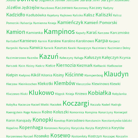
Jonava
Julinek
Juliszew
Jurki
Józefkowo
Józefów
Jędrzejów
Kaczorowo
Kaczory
Kaczkowo
Kaczorowy
Kadyny
Kadzidło
Kaliszki
Kalisz
Kadłubówka
Kajetany
Kajkowo
Kalisko
Kalisz
Kamieńczyk
Kamień Pomorski
Pomorski
Kalvarija
Kamienna Knieja
Kampinos
Kamion
Karaś
Kamionka
Karczmisko
Kaputy
Karczew
Karpa
Karniewo
Karolew
Karolino
Karolinowo
Karlsdorf
Karnin
Karpacz
Karwica
Kaunas
Karpniki
Karwia
Karwik
Kawki
Kawęczyn
Kazimierz
Kazimierz Dolny
Kazuń
Kałuszyn
Kałęczyn
Kcynia
Kazimierzowo
Kaznów
Kałeczyny
Kaługa
Kiernozia
Kiezmark
Kielce
Kerszek
Kicin
Kiciny
Kiekrz
Kiełbaski
Kiełkowice
Klaudyn
Kiścinne
Kikół
Kisiny
Kiełpin
Kilonia
Kiełpino
Klampenborg
Klembów
Klekotki
Klewinowo
Klewki
Kleczew
Kleinkoschen
Kleszczów
Klukowo
Kobiałka
Kniewo
Kluczewo
Kluki
Klępsk
Knieja
Kobylanka
Koczargi
Kobyłka
Kociesze
Kocień Wielki
Kociołek
Koczała
Kodeń
Kodrąb
Kolno
Koluszki
Koenigstein
Koge
Kolesin
Komornica
Kompina
Konarzyny
Koniecpol
Konopki
Konin
Konojady
Konradowo
Konotop
Konstancin
Konstantynów Łódzki
Kopenhaga
Korytnica
Korytów
Kopalino
Koronowo
Koryciny
Koryciska
Koryta
Kosewo
Kosewko
Kostrzyn
Korzeniewo
Korzeń
Kostomłoty
Koszajec
Koszalin