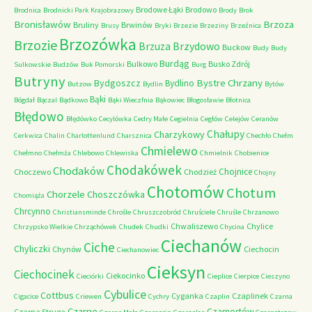
Brodowe Łąki
Brodowo
Brodnica
Brodnicki Park Krajobrazowy
Brody
Brok
Bronisławów
Brzoza
Bruliny
Brwinów
Brusy
Bryki
Brzezie
Brzeziny
Brzeźnica
Brzozówka
Brzozie
Brzydowo
Brzuza
Buckow
Budy
Budy
Burdąg
Bulkowo
Busko Zdrój
Sulkowskie
Budzów
Buk Pomorski
Burg
Butryny
Bystre Chrzany
Bydgoszcz
Bydlino
Butzow
Bydlin
Bytów
Bąki
Bógdał
Bączal
Bądkowo
Bąki Wieczfnia
Bąkowiec
Błogosławie
Błotnica
Błędowo
Błędówko
Cecylówka
Cedry Małe
Cegielnia
Cegłów
Celejów
Ceranów
Chałupy
Charzykowy
Cerkwica
Chalin
Charlottenlund
Charsznica
Chechło
Chełm
Chmielewo
Chełmno
Chełmża
Chlebowo
Chlewiska
Chmielnik
Chobienice
Chodakówek
Chodaków
Chojnice
Choczewo
Chodzież
Chojny
Chotomów
Chotum
Chorzele
Choszczówka
Chomiąża
Chrcynno
Christiansminde
Chrośle
Chruszczobród
Chruściele
Chruśle
Chrzanowo
Chwaliszewo
Chylice
Chrzypsko Wielkie
Chrząchówek
Chudek
Chudki
Chycina
Ciechanów
Ciche
Chyliczki
Chynów
Ciechocin
Ciechanowiec
Cieksyn
Ciechocinek
Ciekocinko
Cieciórki
Cieplice
Cierpice
Cieszyno
Cybulice
Cottbus
Cyganka
Czaplinek
Cigacice
Criewen
Cychry
Czaplin
Czarna
Czarne
Czarnostów
Czarna Struga