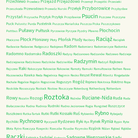
Przechlewo
Przejazd
Przejazdowo
Przedecz
Przemęt
Przepitki
Przesieki
Przyborowice
Przełęk
Przewodowo
Przeszkoda
Przewóz Nurski
Przybysław
Psucin
Przystań
Przytyk
Przyłęk
Przysucha
Przęsławice
Pszczew
Pszczyna
Puck
Pustelnik
Pulsnitz
Purda
Puszcza Mariańska
Puszcza Piska
Puszczykowo
Puławy
Pułtusk
Płochocin
Puttbus
Pyrzowice
Pyrzyce
Pyzdry
Pławno
Raciąż
Płock
Płońsk
Płoniawy
Płudy
Płociczno
Płoty
Racibory
Raciążek
Radom
Racławice
Radawiec
Radgoszcz
Radojewo
Radomierz
Radomierzyce
Radomka
Radoszki
Radomno
Radomsko
Radysy
Radzanowo
Radzanów
Radzewo
Radzieje
Radzymin
Rajkowo
Radziejowice
Radzikowo
Radzików
Radziwiłów
Radzyń
Raki
Rajszew
Rakoszyce
Rakowice
Rakowiec
Ramoty
Ramuki
Ramułtowice
Rathen
Rawa
Rewal
Rawka
Reszel
Mazowiecka
Reda
Regielnica
Regimin
Resko
Ribnitz
Ringebalde
Rogóż
Roguszyn
Rojewo
Rokitno
Rochale
Rogalice
Rogalin
Rogoziniec
Rokitnica
Ropa
Roskilde
Rossoszyca
Rostock
Rostow
Roszczyce
Rotenburg
Rothenburg
Rotterdam
Roztoka
Ruciane-Nida
Rowy
Rozogi
Ruda
Rozalin
Rożnów
Ruda
Rudniki
Ruszczyce
Białaczowska
Rudna
Rudnica
Rudno Jeziorowe
Rugia
Rungsted
Rybno
Ruś
Rutki Kossaki
Ruszkowo
Rutki
Rutka-Tartak
Rybienko
Rybojady
Rychnowo
Rynia
Rydzewo
Ryki
Rynek
Rychliki
Ryczywół
Ryn
Rypin
Ryte
Rząśnik
Błota
Rytro
Rzeczyca
Rzepniki
Rzeszów
Rzuców
Rzymsko
Różan
Rąbież
Rąblów
Rączki
Sadowne Węgrowskie
Sady
Sadoleś
Sabinka
Sadowie