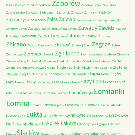
Zaborów
Włoka
Włosień
Ystad
Zaberbecze
Zaborów Leśny
Zabłudów
Zacharzowice
Zacieczki
Zaduszniki
Zagnańsk
Zajączek
Zakliczyn
Zaklików
Zalas
Zalewo
Zakroczym
Zakrzewo
Zamczysko
Zamordeje
Zarańsko
Zawady
Zawidz
Zaręby
Zarogów
Zaryń
Zaskwierki
Zatom
Zatory
Zawidz
Zawroty
Załubice
Zawiszyn
Załuski
Kościelny
Załom
Zbarzewo
Zegrze
Zbiczno
Zbąszyń
Zbójna
Zbąszynek
Zdziwój Stary
Zehren
Zgniłocha
Zembrze
Zgorzelec
Zielona
Zemborzyce
Zeńbok
Zgon
Zielonka
Zwartowo
Zielonka Pasłęcka
Zielonki
Ziemsko
Zienki
Zinnowitz
Zwiniarz
Zwoleń
Złotoria
Złocieniec
Złotniki
Zwolle
Zygmuntowo
Zławieś Wielka
Złotniki Kujawskie
Łacha
Łabiszyn
Łagów
Złoty Las
Złoty Potok
Ćmielów
Łabędnik
Łabędzie
Łachca
Łazy
Łeba
Łapy
Łajsy
Łask
Łebcz
Łebień
Łaniewo
Łasica
Łasin
Ławice
Ławki
Łomianki
Łochów
Łebki
Łebki Wielkie
Łobez
Łobżenica
Łochowo
Łojki
Łomna
Łowicz
Łomża
Łosia Wólka
Łomnica
Łopatki
Łubiana
Łubianka
Łukta
Łyna
Łyse
Łyszkowice
Łuka
Łubowo
Łukta Miłomłyn
Łysica
Łysomice
Łąkorz
Łąkorek
Łódź
Łączki
Łąck
Łąkie
Łąkoć
Łęczyca
Łęgajny
Łękawica
Śladów
Śniadowo
Śniadówko
Śniechy
Łętowo
Ślesin
Śliwice
Ślężany