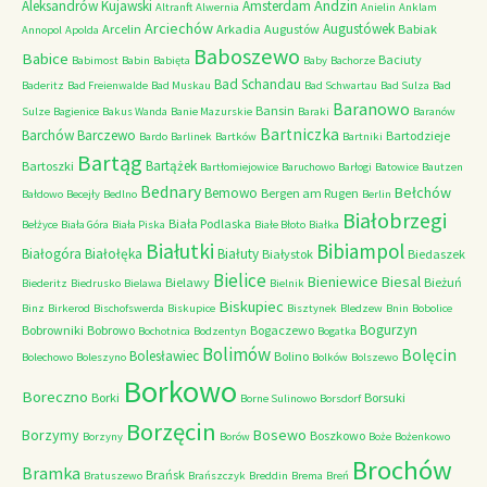
Andzin
Aleksandrów Kujawski
Amsterdam
Altranft
Alwernia
Anielin
Anklam
Arciechów
Augustówek
Arcelin
Arkadia
Augustów
Babiak
Annopol
Apolda
Baboszewo
Babice
Baciuty
Babimost
Babin
Babięta
Baby
Bachorze
Bad Schandau
Baderitz
Bad Freienwalde
Bad Muskau
Bad Schwartau
Bad Sulza
Bad
Baranowo
Bansin
Sulze
Bagienice
Bakus Wanda
Banie Mazurskie
Baraki
Baranów
Bartniczka
Barchów
Barczewo
Bartodzieje
Bardo
Barlinek
Bartków
Bartniki
Bartąg
Bartążek
Bartoszki
Bartłomiejowice
Baruchowo
Barłogi
Batowice
Bautzen
Bednary
Bełchów
Bemowo
Bergen am Rugen
Bałdowo
Becejły
Bedlno
Berlin
Białobrzegi
Biała Podlaska
Bełżyce
Biała Góra
Biała Piska
Białe Błoto
Białka
Białutki
Bibiampol
Białogóra
Białołęka
Białuty
Białystok
Biedaszek
Bielice
Bieniewice
Biesal
Bielawy
Bieżuń
Biederitz
Biedrusko
Bielawa
Bielnik
Biskupiec
Binz
Birkerod
Bischofswerda
Biskupice
Bisztynek
Bledzew
Bnin
Bobolice
Bogurzyn
Bobrowniki
Bobrowo
Bogaczewo
Bochotnica
Bodzentyn
Bogatka
Bolimów
Bolęcin
Bolesławiec
Bolino
Bolechowo
Boleszyno
Bolków
Bolszewo
Borkowo
Boreczno
Borki
Borsuki
Borne Sulinowo
Borsdorf
Borzęcin
Borzymy
Bosewo
Boszkowo
Borzyny
Borów
Boże
Bożenkowo
Brochów
Bramka
Brańsk
Bratuszewo
Brańszczyk
Breddin
Brema
Breń