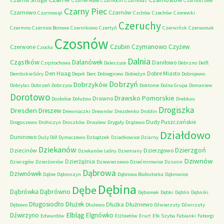
Czarne Małe
Czarnocin
Czarnolas
Czarnotrzew
Czarny Piec
Czarnowo
Czarnów
Czarnowąż
Czchów
Czechów
Czerewki
Czeruchy
Czermno
Czernice Borowe
Czernikowo
Czertyń
Czerwińsk
Czerwonak
Czosnów
Czubin
Czymanowo
Czyżew
Czerwone
Czocha
Dalnia
Cząstków
Dalanówek
Daniłowo
Częstochowa
Daleszyce
Debrzno
Delft
Den Haag
Dobre Miasto
Dembskie Góry
Depot
Derc
Dobiegniew
Dobieżyn
Dobrojewo
Dobrzyń
Dobrzyków
Dobrylas
Dobrzeń
Dobrzyca
Doktorce
Dolna Grupa
Domaniew
Dorotowo
Drawsko Pomorskie
Drawno
Dosłońce
Dołubno
Drebkau
Drogiszka
Dresden
Dreszew
Drewniaczki
Drewnów
Drezdenko
Droblin
Dudy Puszczańskie
Drogoszewo
Drohiczyn
Droszków
Drwalew
Drygały
Drążewo
Działdowo
Duninowo
Duży Dół
Dymaczewo
Dzbądzek
Dziadkowice
Dziarny
Dziekanów
Dzierzgoń
Dziecinów
Dzierzgowo
Dziekanów Leśny
Dziemiany
Dziwnów
Dzierżążnia
Dzierzgów
Dzierżoniów
Dziewierzewo
Dziećmirowice
Dziunin
Dąbrowa
Dziwnówek
Dąbie
Dąbroszyn
Dąbrowa Białostocka
Dąbrowice
Dębina
Dębe
Dąbrówno
Dąbrówka
Dębionek
Dębki
Dęblin
Dębniki
Długosiodło
Dłużek
Dłużka
Dłużniewo
Dębowo
Dłużewo
Dźwierzuty
Dźwirzuty
Elbląg
Dźwirzyno
Elgnówko
Edwardów
Elżbietów
Erurt
Ełk Szyba
Fabianki
Faborgi