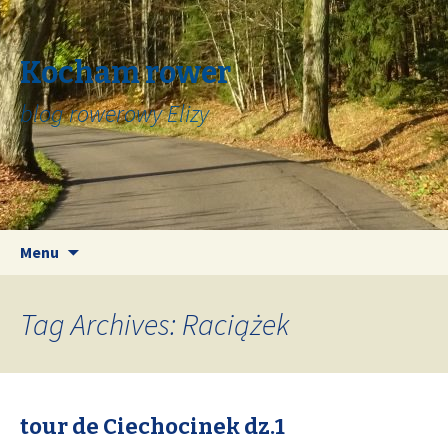
Kocham rower
blog rowerowy Elizy
Skip
Search
Menu
to
for:
content
Tag Archives: Raciążek
tour de Ciechocinek dz.1