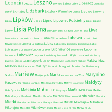
Leszno
Leoncin
Liberadz
Leszcz
Leśna
Lewków
Leśno
Libiszów
Lidzbark
Ligowo
Lidzbark Warmiński
Lichtajny
Linówno
Licheń
Lieske
Lipków
Lipno
Lipowiec Kościelny
Lipiny
Lipniak
Lipsk
Lipusz
Lisia Polana
Liwa
Lipów
Lisi Ogon
Liski
Liszyno
Litwinki
Liw
Lubawa
Lubajny
Lubartów
Lommatsch
Lommatzsch
Loretto
Lubań
Lubań
Lubicz
Lubeka
Nowogrodziec
Lubiatowo
Lubiechów
Lubiejew
Lubiejewo
Lubiel
Lubniewice
Lubomin
Lublin
Lubieszewo
Lublewko
Lubmin
Lubomierz
Lubowidz
Luszyn
Lubomino
Lucynów
Lundeborg
Lusowo
Lusławice
Luta
Lutry
Maków Maz.
Lębork
Lwówek Śląski
Lyndby
Lędzin
Macierzysz
Magdeburg
Maków
Malbork
Malużyn
Margonin
Marianów
Malchin
Malmo
Mareczki
Marienburg
Mariew
Marynino
Marki
Schloss
Marijampole
Marlow
Martwa Wisła
Małdyty
Marzewo
Marzęcino
Marózek
Maszewo
Matyldów
Matyty
Maurycew
Małocice
Małkinia
Mańki
Mdzewo
Meißen
Małe Cybulice
Małyszyn
Miedniewice
Miechów
Melibdorzyce
Mescherin
Miastko
Michrów
Mieczkowo
Mielnica
Mierki
Mikołajew
Mikołajki
Mieszki
Mierziączka
Mierzwin
Mierzyn
Mieszaki
Milanówek
Mikołajów
Miksztal
Milcz
Milicz
Mirsk
Mirzec
Mirów
MISIE