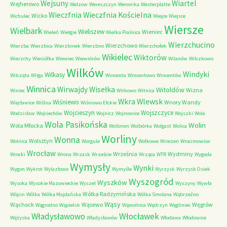
Wejsuny
Wiartel
Wejherowo
Welzow
Wereszczyn
Weronika
Westerplatte
Wieczfnia Kościelna
Wieczfnia
Wicko
Wichulec
Wiejce
Wiejsce
Wiersze
Wielbark
Wieliszew
Wieniec
Wieleń
Wielgie
Wielka Piaśnica
Wierzchucino
Wierzchowo
Wierzba
Wierzbica
Wierzbinek
Wierzbno
Wierzchołek
Wikielec
Wiktorów
Wierzchy
Wiesiółka
Wiewiec
Wiewiórów
Wilanów
Wilczkowo
Wilków
Windyki
Wilkasy
Wilczęta
Wilga
Wincenta
Wincentowo
Wincentów
Winnica
Wirwajdy
Wisełka
Witoldów
Wizna
Winiec
Witkowo
Witnica
Wkra
Wlewsk
Wiśniewo
Wnory Wandy
Więcławice
Wiślica
Wiśniowo Ełckie
Wojcieszyn
Wojszczyce
Wodzisław
Wojciechów
Wojnicz
Wojnowice
Wojszki
Wola
Wola Pasikońska
Wolin
Wola Młocka
Wolbrom
Wolbórka
Wolgast
Wolica
Worliny
Wonna
Wolsztyn
Wolnica
Worgule
Wołkowe
Wriezen
Wrocimowice
Wrocław
Września
Wydminy
Wrocki
Wrona
Wrzask
Wrzeście
Wrząca
WTR
Wygoda
Wymysły
Wynki
Wygon
Wykrot
Wylazłowo
Wymyśle
Wyrzysk
Wyrzysk Osiek
Wyszogród
Wyszków
Wysoka
Wysokie Mazowieckie
Wyszel
Wyszyny
Wywła
Wólka Radzymińska
Wójcin
Wólka
Wólka Majdańska
Wólka Smolana
Wąbrzeźno
Wąsy
Wąchock
Wąsewo
Węgrów
Wągrodno
Wąpielsk
Wąwolnica
Wędrzyn
Węgliniec
Władysławowo
Włocławek
Wężyska
Władysławów
Włodawa
Włodowice