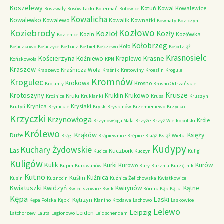
Koszelewy
Kotuń
Kowal
Kowalewice
Koszwały
Kosów Lacki
Kotermań
Kotowice
Kowalicha
Kowalewko
Kowalewo
Kowalik
Kownatki
Kownaty
Koziczyn
Kozłowo
Koziebrody
Kozioł
Kozły
Kozin
Kozłówka
Kozienice
Kołobrzeg
Koło
Kołaczkowo
Kołaczyce
Kołbacz
Kołbiel
Kołczewo
Kołodziąż
Krasnosielc
Kościerzyna
Krasne
Koźniewo
Kraplewo
Końskowola
KPN
Kraszew
Kraśnicza Wola
Kraszewo
Kraśnik
Kretowiny
Kroeslin
Krogule
Kromnów
Krogulec
Krokowa
Krosno
Krojanty
Krosno Odrzańskie
Krusze
Krotoszyny
Kruklin
Krukowo
Kruki
Krośnice
Kruklanki
Krusa
Kruszyn
Krynica
Krysiaki
Krutyń
Krynickie
Krysk
Kryspinów
Krzemieniewo
Krzycko
Krzyczki
Krzynowłoga
Króle
Krzynowłoga Mała
Krzyże
Krzyż Wielkopolski
Królewo
Krąków
Księży
Duże
Krągi
Krąpiewnice
Krępice
Książ
Książ Wielki
Kudypy
Kuchary Żydowskie
Las
Kuczbork
Kucice
Kuczyn
Kuligi
Kuligów
Kulik
Kurki
Kurów
Kurowo
Kupin
Kurdwanów
Kury
Kurznia
Kurzętnik
Kutno
Kuźnica
Kuślin
Kusin
Kuznocin
Kuźnica Żelichowska
Kwiatkowice
Kwiatuszki
Kwidzyń
Kwirynów
Kątne
Kwieciszowice
Kwik
Kórnik
Kąp
Kątki
Kępa
Laski
Kętrzyn
Kępa Polska
Kępki
Kłanino
Kłodawa
Lachowo
Laskowice
Lelewo
Leipzig
Leiden
Latchorzew
Lauta
Legionowo
Leidschendam