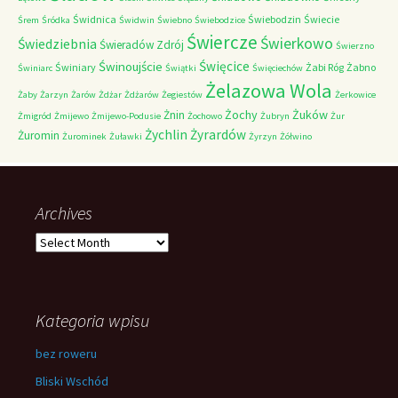
Świdnica
Świebodzin
Świecie
Śrem
Śródka
Świdwin
Świebno
Świebodzice
Świercze
Świerkowo
Świedziebnia
Świeradów Zdrój
Świerzno
Świnoujście
Święcice
Świniary
Żabi Róg
Żabno
Świniarc
Świątki
Święciechów
Żelazowa Wola
Żaby
Żarzyn
Żarów
Żdżar
Żdżarów
Żegiestów
Żerkowice
Żochy
Żuków
Żnin
Żmigród
Żmijewo
Żmijewo-Podusie
Żochowo
Żubryn
Żur
Żychlin
Żyrardów
Żuromin
Żurominek
Żuławki
Żyrzyn
Żółwino
Archives
Archives
Kategoria wpisu
bez roweru
Bliski Wschód