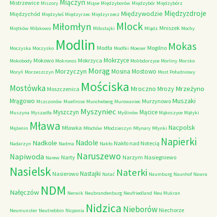
Miączyn
Mistrzewice
Miszory
Miąse
Międzyborów
Międzybór
Międzybórz
Międzyzdroje
Międzywodzie
Międzychód
Międzyleś
Międzyrzec
Międzyrzecz
Mlock
Miłomłyn
Mniszek
Miętków
Miłakowo
Miłostajki
Mlądz
Mochy
Modlin
Mokas
Modła
Mogilno
Moczyska
Moczysko
Modłki
Moeser
Mokrzyce
Mokowo
Mokrzyca
Mokobody
Mokronos
Molibdorzyce
Morliny
Morsko
Morąg
Morzyczyn
Mosina
Mostowo
Moryń
Morzeszczyn
Most Południowy
Mościska
Mostówka
Mrzeżyno
Mroczno
Mrozy
Moszczenica
Muszaki
Mrągowo
Murzynowo
Mszczonów
Muellrose
Muncheberg
Murowaniec
Myszyniec
Myszczyn
Mącice
Muszyna
Myszadła
Myślinów
Mąkoszyce
Mątyki
Mława
Nacpolsk
Mławka
Mężenin
Młochów
Młodzieszyn
Młynary
Młynki
Napierki
Nadkole
Nadole
Nakło nad Notecią
Nadarzyn
Nadma
Nakło
Naruszewo
Napiwoda
Narty
Narzym
Nasiegniewo
Narew
Nasielsk
Naterki
Nastajki
Nasierowo
Natać
Naumburg
Naunhof
Nawra
NDM
Nałęczów
Nerwik
Neubrandenburg
Neufriedland
Neu Mukran
Nidzica
Nieborów
Niechorze
Neumunster
Neutrebbin
Nicponia