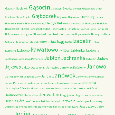
Gąsocin
Gągolin
Gągławki
Głogów
Gładczyn
Głomsk
Głowaczów
Głuch
Głęboczek
Hamburg
Głuchów
Głusk
Głusko
Głębokie
Hajnówka
Hanna
Hejdyk
Hel
Hannover
Harlev
Harsz
Havelberg
Helenka
Hellebaek
Helsignor
Herfolge
Heringsdorf
Hillerod
Hohenreichendorf
Hohensaaten
Hohnstein
Hojerup
Holte
Holthusen
Holzhausen
Horingsdorf
Hormówek
Hornbaek
Horodyszcze
Hoyerswerda
Humięcino
Huta
Izabelin
Isąg
Inowrocław
Iwno
Szklana
Ibramowice
Idzbark
Izbica
Iława
Iłowo
Iłów
Jabłonka
Izdebno
Jabłonna
Iły
Kujawska
Jabłoń
Jachranka
Jadów
Jabłonowo
Jabłonowo Pomorskie
Jadwisin
Janowo
Jajkowo
Jaktorów
Janowiec
Janowiec Kościelny
Jamniki
Janówek
Janów
Januszew
Januszewice
Jany
Janówko
Janów Lubelski
Jastarnia
Janów Podlaski
Jarmatów
Jarnatów
Jarnice
Jarosławiec
Jasionna
Jastrzębia Góra
Jedlanka
Jaszkowo
Jawiszowice
Jawor
Jaworze
Jedliński
Jedwabno
Jednorożec
Jedwabne
Jeglin
Jeglijowiec
Jelcz-Laskowice
Jerzwałd
Jelenia Góra
Jeziorany
Jeleń
Jemna
Jerichov
Jerwałd
Jezierzyce
Jeżewo
Jeże
Jezioro
Jezioro Rożnowskie
jezioro Wulpińskie
Jeziorszczyzna
Jeżów
Joniec
Jurzyn
Jurata
Jugowice