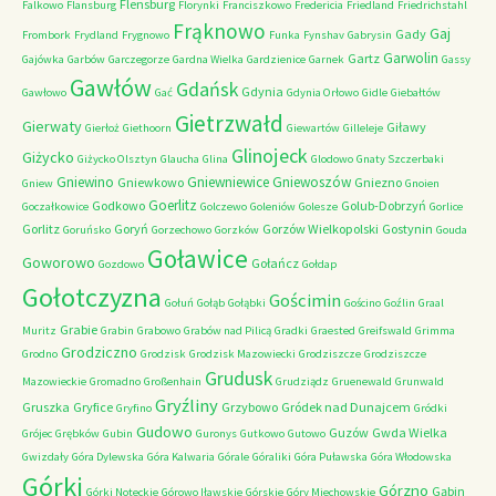
Flensburg
Falkowo
Flansburg
Florynki
Franciszkowo
Fredericia
Friedland
Friedrichstahl
Frąknowo
Gaj
Gady
Frombork
Frydland
Frygnowo
Funka
Fynshav
Gabrysin
Garwolin
Gartz
Gajówka
Garbów
Garczegorze
Gardna Wielka
Gardzienice
Garnek
Gassy
Gawłów
Gdańsk
Gdynia
Gawłowo
Gać
Gdynia Orłowo
Gidle
Giebałtów
Gietrzwałd
Gierwaty
Giławy
Gierłoż
Giethoorn
Giewartów
Gilleleje
Glinojeck
Giżycko
Giżycko Olsztyn
Glaucha
Glina
Glodowo
Gnaty Szczerbaki
Gniewino
Gniewniewice
Gniewoszów
Gniewkowo
Gniezno
Gniew
Gnoien
Goerlitz
Godkowo
Golub-Dobrzyń
Goczałkowice
Golczewo
Goleniów
Golesze
Gorlice
Gorlitz
Goryń
Gorzów Wielkopolski
Gostynin
Goruńsko
Gorzechowo
Gorzków
Gouda
Goławice
Goworowo
Gołańcz
Gozdowo
Gołdap
Gołotczyzna
Gościmin
Gołuń
Gołąb
Gołąbki
Gościno
Goźlin
Graal
Grabie
Muritz
Grabin
Grabowo
Grabów nad Pilicą
Gradki
Graested
Greifswald
Grimma
Grodziczno
Grodno
Grodzisk
Grodzisk Mazowiecki
Grodziszcze
Grodziszcze
Grudusk
Mazowieckie
Gromadno
Großenhain
Grudziądz
Gruenewald
Grunwald
Gryźliny
Gruszka
Gryfice
Grzybowo
Gródek nad Dunajcem
Gryfino
Gródki
Gudowo
Guzów
Gwda Wielka
Grójec
Grębków
Gubin
Guronys
Gutkowo
Gutowo
Gwizdały
Góra Dylewska
Góra Kalwaria
Górale
Góraliki
Góra Puławska
Góra Włodowska
Górki
Górzno
Gąbin
Górki Noteckie
Górowo Iławskie
Górskie
Góry Miechowskie