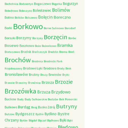
Bogurzyn
Bogaczewo
Bochotnica
Bodzentyn
Bogatka
Bolimów
Bolesławiec
Bolechowo
Boleszyno
Bolęcin
Boreczno
Bolino
Bolków
Bolszewo
Borkowo
Borki
Borne Sulinowo
Borsdorf
Borzęcin
Borzymy
Borsuki
Borzyny
Borów
Bramka
Bosewo
Boszkowo
Boże
Bożenkowo
Brańsk
Bratuszewo
Brańszczyk
Breddin
Brema
Breń
Brochów
Brodnica
Brodnicki Park
Brodowe Łąki
Brodowo
Krajobrazowy
Brody
Brok
Bronisławów
Bruliny
Brwinów
Brusy
Bryki
Brzozie
Brzoza
Brzezie
Brzeziny
Brzeźnica
Brzozówka
Brzydowo
Brzuza
Buckow
Budy
Budy Sulkowskie
Budzów
Buk Pomorski
Butryny
Burdąg
Bulkowo
Busko Zdrój
Burg
Bystre
Bydgoszcz
Bydlino
Butzow
Bydlin
Chrzany
Bąki
Bytów
Bógdał
Bączal
Bądkowo
Bąki
Błędowo