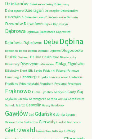
Dziekanów
Dziekanów Leśny
Dziemiany
Dzierzgoń
Dzierzgowo
Dzierzgów
Dzierżoniów
Dzierżążnia
Dziewierzewo
Dziećmirowice
Dziunin
Dziwnów
Dziwnówek
Dąbie
Dąbroszyn
Dąbrowa
Dąbrowa Białostocka
Dąbrowice
Dębina
Dębe
Dąbrówno
Dąbrówka
Długosiodło
Dębionek
Dębki
Dęblin
Dębniki
Dębowo
Dłużek
Dłużka
Dłużniewo
Dłużewo
Dźwierzuty
Elbląg
Dźwirzyno
Elgnówko
Dźwirzuty
Edwardów
Elżbietów
Erurt
Ełk Szyba
Fabianki
Faborgi
Falkowo
Flensburg
Flansburg
Florynki
Franciszkowo
Fredericia
Friedland
Friedrichstahl
Frombork
Frydland
Frygnowo
Frąknowo
Gaj
Gady
Funka
Fynshav
Gabrysin
Gajówka
Garbów
Garczegorze
Gardna Wielka
Gardzienice
Garwolin
Gartz
Garnek
Gassy
Gawłowo
Gawłów
Gdańsk
Gdynia
Gać
Gdynia
Gierwaty
Orłowo
Gidle
Giebałtów
Gierłoż
Giethoorn
Gietrzwałd
Giławy
Giewartów
Gilleleje
Glinojeck