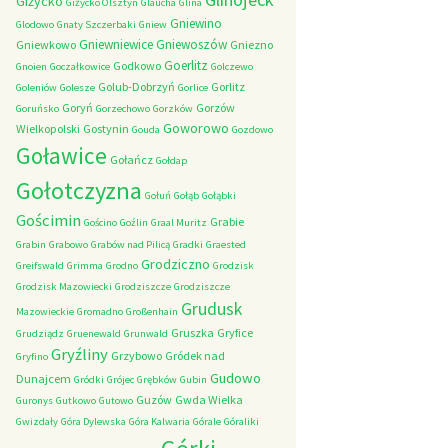
Giżycko
Giżycko Olsztyn
Glaucha
Glina
Gniewino
Glodowo
Gnaty Szczerbaki
Gniew
Gniewniewice
Gniewoszów
Gniewkowo
Gniezno
Goerlitz
Godkowo
Gnoien
Goczałkowice
Golczewo
Golub-Dobrzyń
Gorlitz
Goleniów
Golesze
Gorlice
Goryń
Gorzów
Goruńsko
Gorzechowo
Gorzków
Goworowo
Wielkopolski
Gostynin
Gouda
Gozdowo
Goławice
Gołańcz
Gołdap
Gołotczyzna
Gołuń
Gołąb
Gołąbki
Gościmin
Grabie
Gościno
Goźlin
Graal Muritz
Grabin
Grabowo
Grabów nad Pilicą
Gradki
Graested
Grodziczno
Greifswald
Grimma
Grodno
Grodzisk
Grodzisk Mazowiecki
Grodziszcze
Grodziszcze
Grudusk
Mazowieckie
Gromadno
Großenhain
Gruszka
Gryfice
Grudziądz
Gruenewald
Grunwald
Gryźliny
Grzybowo
Gródek nad
Gryfino
Gudowo
Dunajcem
Gródki
Grójec
Grębków
Gubin
Guzów
Gwda Wielka
Guronys
Gutkowo
Gutowo
Gwizdały
Góra Dylewska
Góra Kalwaria
Górale
Góraliki