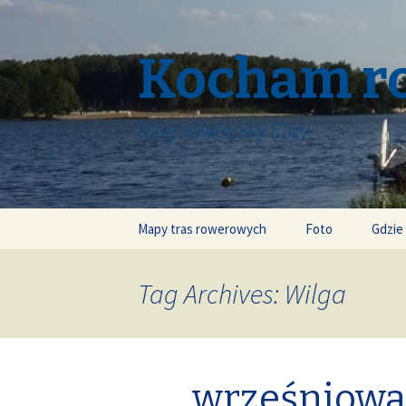
Kocham r
blog rowerowy Elizy
Skip
Mapy tras rowerowych
Foto
Gdzie
to
content
Tag Archives: Wilga
wrześniowa