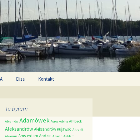
Search
/A
Eliza
Kontakt
for:
Tu byłam
Adamówek
Ahlbeck
Abramów
Aeroskobing
Aleksandrów
Aleksandrów Kujawski
Altranft
Andzin
Amsterdam
Alwernia
Anielin
Anklam