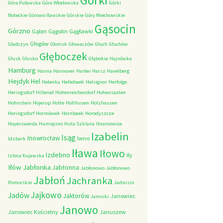
Górki
Góra Puławska
Góra Włodowska
Górki
Noteckie
Górowo Iławskie
Górskie
Góry Miechowskie
Gąsocin
Górzno
Gąbin
Gągolin
Gągławki
Głogów
Gładczyn
Głomsk
Głowaczów
Głuch
Głuchów
Głęboczek
Głusk
Głusko
Głębokie
Hajnówka
Hamburg
Hanna
Hannover
Harlev
Harsz
Havelberg
Hejdyk
Hel
Helenka
Hellebaek
Helsignor
Herfolge
Heringsdorf
Hillerod
Hohenreichendorf
Hohensaaten
Hohnstein
Hojerup
Holte
Holthusen
Holzhausen
Horingsdorf
Hormówek
Hornbaek
Horodyszcze
Hoyerswerda
Humięcino
Huta Szklana
Ibramowice
Izabelin
Isąg
Inowrocław
Iwno
Idzbark
Iława
Iłowo
Izdebno
Iły
Izbica Kujawska
Iłów
Jabłonka
Jabłonna
Jabłonowo
Jabłonowo
Jabłoń
Jachranka
Pomorskie
Jadwisin
Jajkowo
Jadów
Jaktorów
Janowiec
Jamniki
Janowo
Janowiec Kościelny
Januszew