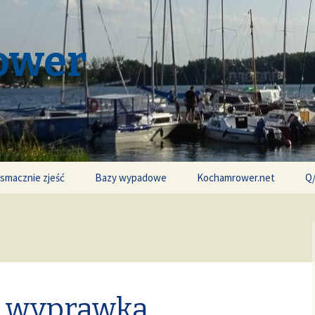
ower
 smacznie zjeść
Bazy wypadowe
Kochamrower.net
Q
 wyprawka