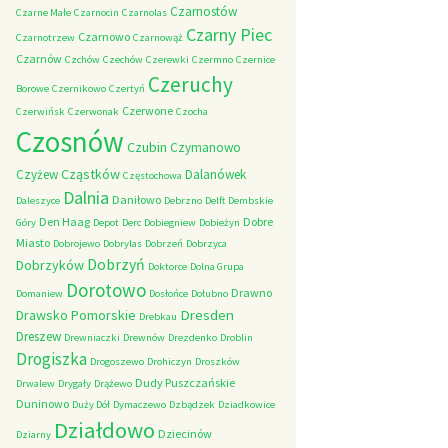
Czarnostów
Czarne Małe
Czarnocin
Czarnolas
Czarny Piec
Czarnowo
Czarnotrzew
Czarnowąż
Czarnów
Czchów
Czechów
Czerewki
Czermno
Czernice
Czeruchy
Borowe
Czernikowo
Czertyń
Czerwone
Czerwińsk
Czerwonak
Czocha
Czosnów
Czubin
Czymanowo
Cząstków
Czyżew
Dalanówek
Częstochowa
Dalnia
Daniłowo
Daleszyce
Debrzno
Delft
Dembskie
Den Haag
Dobre
Góry
Depot
Derc
Dobiegniew
Dobieżyn
Miasto
Dobrojewo
Dobrylas
Dobrzeń
Dobrzyca
Dobrzyń
Dobrzyków
Doktorce
Dolna Grupa
Dorotowo
Drawno
Domaniew
Dosłońce
Dołubno
Dresden
Drawsko Pomorskie
Drebkau
Dreszew
Drewniaczki
Drewnów
Drezdenko
Droblin
Drogiszka
Drogoszewo
Drohiczyn
Droszków
Dudy Puszczańskie
Drwalew
Drygały
Drążewo
Duninowo
Duży Dół
Dymaczewo
Dzbądzek
Dziadkowice
Działdowo
Dziecinów
Dziarny