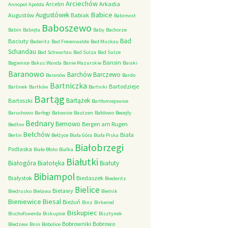
Arciechów
Arcelin
Arkadia
Annopol
Apolda
Babice
Augustówek
Augustów
Babiak
Babimost
Baboszewo
Babin
Babięta
Baby
Bachorze
Bad
Baciuty
Baderitz
Bad Freienwalde
Bad Muskau
Schandau
Bad Schwartau
Bad Sulza
Bad Sulze
Bansin
Bagienice
Bakus Wanda
Banie Mazurskie
Baraki
Baranowo
Barchów
Barczewo
Baranów
Bardo
Bartniczka
Bartodzieje
Barlinek
Bartków
Bartniki
Bartąg
Bartążek
Bartoszki
Bartłomiejowice
Baruchowo
Barłogi
Batowice
Bautzen
Bałdowo
Becejły
Bednary
Bemowo
Bergen am Rugen
Bedlno
Bełchów
Biała
Berlin
Bełżyce
Biała Góra
Biała Piska
Białobrzegi
Podlaska
Białe Błoto
Białka
Białutki
Białogóra
Białołęka
Białuty
Bibiampol
Białystok
Biedaszek
Biederitz
Bielice
Bielawy
Biedrusko
Bielawa
Bielnik
Bieniewice
Biesal
Bieżuń
Binz
Birkerod
Biskupiec
Bischofswerda
Biskupice
Bisztynek
Bobrowniki
Bobrowo
Bledzew
Bnin
Bobolice