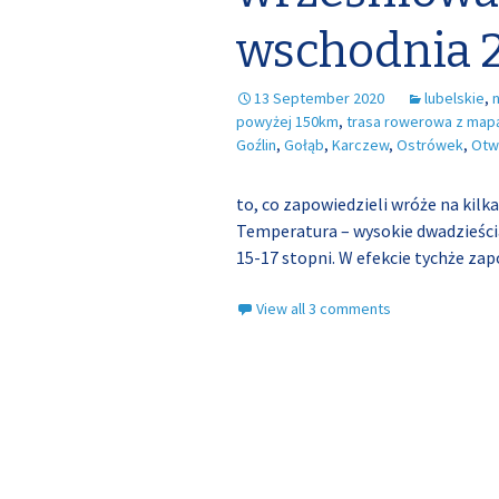
wschodnia 2
13 September 2020
lubelskie
,
powyżej 150km
,
trasa rowerowa z map
Goźlin
,
Gołąb
,
Karczew
,
Ostrówek
,
Otw
to, co zapowiedzieli wróże na kilk
Temperatura – wysokie dwadzieścia,
15-17 stopni. W efekcie tychże zap
View all 3 comments