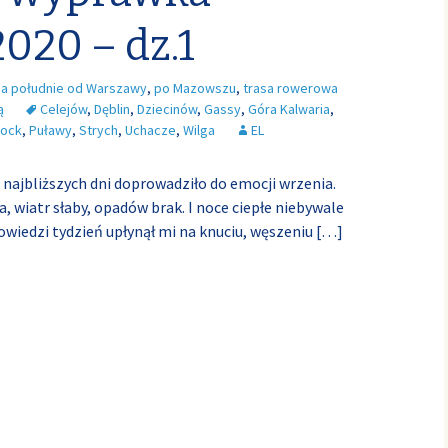
020 – dz.1
na południe od Warszawy
,
po Mazowszu
,
trasa rowerowa
ą
Celejów
,
Dęblin
,
Dziecinów
,
Gassy
,
Góra Kalwaria
,
ock
,
Puławy
,
Strych
,
Uchacze
,
Wilga
EL
a najbliższych dni doprowadziło do emocji wrzenia.
 wiatr słaby, opadów brak. I noce ciepłe niebywale
owiedzi tydzień upłynął mi na knuciu, węszeniu
[…]