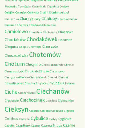
Wieczfnia
Bąkowiec
Błogosławie
Błotnica
Błędówko
Cecylówka
Cedry Małe
Cegielnia
Cegłów
Celejów
Ceranów
Cerkwica
Chalin
Charlottenlund
Chałupy
Charzykowy
Charsznica
Chechło
Chełm
Chełmno
Chełmża
Chlebowo
Chlewiska
Chmielewo
Choczewo
Chmielnik
Chobienice
Chodakówek
Chodaków
Chodzież
Chorzele
Chojnice
Chojny
Chomiąża
Chotomów
Choszczówka
Chotum
Chrcynno
Christiansminde
Chrośle
Chruszczobród
Chruściele
Chruśle
Chrzanowo
Chrzypsko Wielkie
Chrząchówek
Chudek
Chudki
Chyliczki
Chwaliszewo
Chylice
Chynów
Chycina
Ciechanów
Ciche
Ciechanowiec
Ciechocinek
Ciechocin
Ciekocinko
Cieciórki
Cieksyn
Cieplice
Cierpice
Cieszyno
Cigacice
Cybulice
Cottbus
Cyganka
Criewen
Cychry
Czarne
Czaplinek
Czarna Struga
Czaplin
Czarna