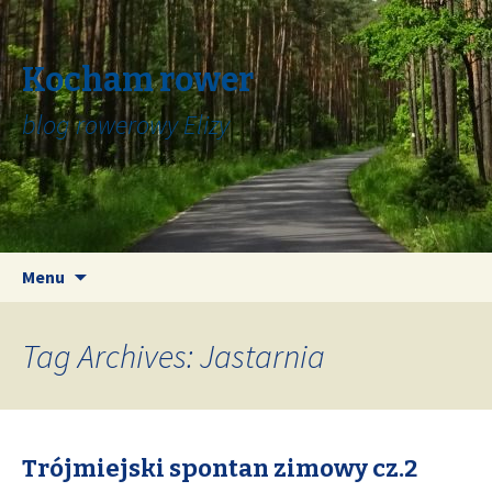
Kocham rower
blog rowerowy Elizy
Skip
Search
Menu
to
for:
content
Tag Archives: Jastarnia
Trójmiejski spontan zimowy cz.2