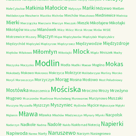
Małocice
Małkinia
Mańki
Mdzewo
Meißen
Małe Cybulice
Małyszyn
Miedniewice
Miechów
Melibdorzyce
Mescherin
Miastko
Michrów
Mieczkowo
Mielnica
Mierki
Mikołajew
Mikołajki
Mieszki
Mierziączka
Mierzwin
Mierzyn
Mieszaki
Milanówek
Mikołajów
Miksztal
Milcz
Milicz
Mirsk
Mirzec
Mirów
MISIE
Miączyn
Mistrzewice
Miszory
Miąse
Międzyborów
Międzybór
Międzybórz
Międzyzdroje
Międzywodzie
Międzychód
Międzyleś
Międzyrzec
Międzyrzecz
Mlock
Miłomłyn
Mniszek
Miętków
Miłakowo
Miłostajki
Mlądz
Mochy
Modlin
Mokas
Modła
Mogilno
Moczyska
Moczysko
Modłki
Moeser
Mokrzyce
Mokowo
Mokrzyca
Mokobody
Mokronos
Molibdorzyce
Morliny
Morsko
Morąg
Morzyczyn
Mosina
Mostowo
Moryń
Morzeszczyn
Most Południowy
Mościska
Mostówka
Mrzeżyno
Mroczno
Mrozy
Moszczenica
Muszaki
Mrągowo
Murzynowo
Mszczonów
Muellrose
Muncheberg
Murowaniec
Myszyniec
Myszczyn
Mącice
Muszyna
Myszadła
Myślinów
Mąkoszyce
Mątyki
Mława
Nacpolsk
Mławka
Mężenin
Młochów
Młodzieszyn
Młynary
Młynki
Napierki
Nadkole
Nadole
Nakło nad Notecią
Nadarzyn
Nadma
Nakło
Naruszewo
Napiwoda
Narty
Narzym
Nasiegniewo
Narew