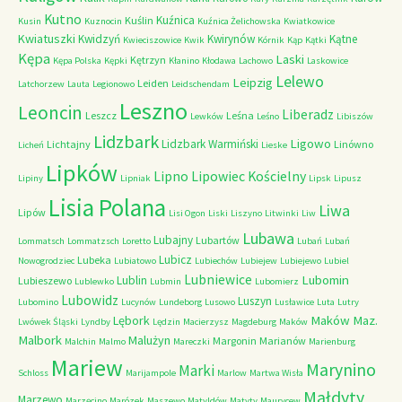
Kutno
Kuźnica
Kuślin
Kusin
Kuznocin
Kuźnica Żelichowska
Kwiatkowice
Kwiatuszki
Kwidzyń
Kwirynów
Kątne
Kwieciszowice
Kwik
Kórnik
Kąp
Kątki
Kępa
Laski
Kętrzyn
Kępa Polska
Kępki
Kłanino
Kłodawa
Lachowo
Laskowice
Lelewo
Leipzig
Leiden
Latchorzew
Lauta
Legionowo
Leidschendam
Leszno
Leoncin
Liberadz
Leszcz
Leśna
Lewków
Leśno
Libiszów
Lidzbark
Ligowo
Lidzbark Warmiński
Lichtajny
Linówno
Licheń
Lieske
Lipków
Lipno
Lipowiec Kościelny
Lipiny
Lipniak
Lipsk
Lipusz
Lisia Polana
Liwa
Lipów
Lisi Ogon
Liski
Liszyno
Litwinki
Liw
Lubawa
Lubajny
Lubartów
Lommatsch
Lommatzsch
Loretto
Lubań
Lubań
Lubicz
Lubeka
Nowogrodziec
Lubiatowo
Lubiechów
Lubiejew
Lubiejewo
Lubiel
Lubniewice
Lubomin
Lublin
Lubieszewo
Lublewko
Lubmin
Lubomierz
Lubowidz
Luszyn
Lubomino
Lucynów
Lundeborg
Lusowo
Lusławice
Luta
Lutry
Maków Maz.
Lębork
Lwówek Śląski
Lyndby
Lędzin
Macierzysz
Magdeburg
Maków
Malbork
Malużyn
Margonin
Marianów
Malchin
Malmo
Mareczki
Marienburg
Mariew
Marynino
Marki
Schloss
Marijampole
Marlow
Martwa Wisła
Małdyty
Marzewo
Marzęcino
Marózek
Maszewo
Matyldów
Matyty
Maurycew