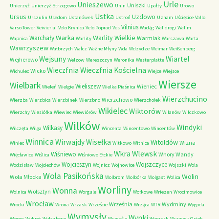
Urle
Unieszewo
Uniszki
Unierzyż
Unierzyż Strzegowo
Unin
Upałty
Urowo
Ustka
Ursus
Uzdowo
Urszulin
Usedom
Ustanówek
Ustroń
Uznam
Uścięcice
Vallo
Vilnius
Varso Tower
Veivieriai
Velo Krynica
Velo Poprad
Ves
Wadąg
Walidrogi
Walim
Warka
Warlity Wielkie
Warchały
Warmiak
Wapnica
Warlity
Warszawa
Warta
Wawrzyszew
Wałbrzych
Wałcz
Ważne Młyny
Wda
Wdzydze
Weimar
Weißenberg
Wejsuny
Wiartel
Wejherowo
Welzow
Wereszczyn
Weronika
Westerplatte
Wieczfnia Kościelna
Wieczfnia
Wicko
Wichulec
Wiejce
Wiejsce
Wiersze
Wielbark
Wieliszew
Wieniec
Wieleń
Wielgie
Wielka Piaśnica
Wierzchucino
Wierzchowo
Wierzba
Wierzbica
Wierzbinek
Wierzbno
Wierzchołek
Wikielec
Wiktorów
Wierzchy
Wiesiółka
Wiewiec
Wiewiórów
Wilanów
Wilczkowo
Wilków
Windyki
Wilkasy
Wilczęta
Wilga
Wincenta
Wincentowo
Wincentów
Winnica
Wirwajdy
Wisełka
Witoldów
Wizna
Winiec
Witkowo
Witnica
Wkra
Wlewsk
Wiśniewo
Wnory Wandy
Więcławice
Wiślica
Wiśniowo Ełckie
Wojcieszyn
Wojszczyce
Wodzisław
Wojciechów
Wojnicz
Wojnowice
Wojszki
Wola
Wola Pasikońska
Wolin
Wola Młocka
Wolbrom
Wolbórka
Wolgast
Wolica
Worliny
Wonna
Wolsztyn
Wolnica
Worgule
Wołkowe
Wriezen
Wrocimowice
Wrocław
Września
Wydminy
Wrocki
Wrona
Wrzask
Wrzeście
Wrząca
WTR
Wygoda
Wymysły
Wynki
Wygon
Wykrot
Wylazłowo
Wymyśle
Wyrzysk
Wyrzysk Osiek