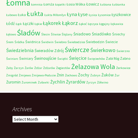
Łomna
Łowicz
Łomża
Łosia Wólka
Łomnica
Łopatki
Łubiana
Łubianka
Łukta
Łyna
Łyse
Łyszkowice
Łuka
Łubowo
Łukta Miłomłyn
Łysica
Łysomice
Łąkorz
Łąkorek
Łódź
Łączki
Łąck
Łąkie
Łąkoć
Łęczyca
Łęgajny
Łękawica
Śladów
Śniadowo
Śniadówko
Śniechy
Łętowo
Ślesin
Śliwice
Ślężany
Świdnica
Świebodzin
Świecie
Śrem
Śródka
Świdwin
Świebno
Świebodzice
Świercze
Świerkowo
Świedziebnia
Świeradów Zdrój
Świerzno
Świnoujście
Święcice
Świniary
Żabi Róg
Żabno
Świniarc
Świątki
Święciechów
Żelazowa Wola
Żaby
Żarzyn
Żarów
Żdżar
Żdżarów
Żegiestów
Żerkowice
Żochy
Żuków
Żnin
Żmigród
Żmijewo
Żmijewo-Podusie
Żochowo
Żubryn
Żur
Żychlin
Żyrardów
Żuromin
Żurominek
Żuławki
Żyrzyn
Żółwino
Archives
Archives