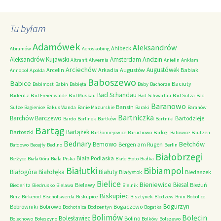
Tu byłam
Adamówek
Aleksandrów
Ahlbeck
Abramów
Aeroskobing
Andzin
Aleksandrów Kujawski
Amsterdam
Altranft
Alwernia
Anielin
Anklam
Arciechów
Augustówek
Arcelin
Arkadia
Augustów
Babiak
Annopol
Apolda
Baboszewo
Babice
Baciuty
Babimost
Babin
Babięta
Baby
Bachorze
Bad Schandau
Baderitz
Bad Freienwalde
Bad Muskau
Bad Schwartau
Bad Sulza
Bad
Baranowo
Bansin
Sulze
Bagienice
Bakus Wanda
Banie Mazurskie
Baraki
Baranów
Bartniczka
Barchów
Barczewo
Bartodzieje
Bardo
Barlinek
Bartków
Bartniki
Bartąg
Bartążek
Bartoszki
Bartłomiejowice
Baruchowo
Barłogi
Batowice
Bautzen
Bednary
Bełchów
Bemowo
Bergen am Rugen
Bałdowo
Becejły
Bedlno
Berlin
Białobrzegi
Biała Podlaska
Bełżyce
Biała Góra
Biała Piska
Białe Błoto
Białka
Białutki
Bibiampol
Białogóra
Białołęka
Białuty
Białystok
Biedaszek
Bielice
Bieniewice
Biesal
Bielawy
Bieżuń
Biederitz
Biedrusko
Bielawa
Bielnik
Biskupiec
Binz
Birkerod
Bischofswerda
Biskupice
Bisztynek
Bledzew
Bnin
Bobolice
Bogurzyn
Bobrowniki
Bobrowo
Bogaczewo
Bochotnica
Bodzentyn
Bogatka
Bolimów
Bolęcin
Bolesławiec
Bolino
Bolechowo
Boleszyno
Bolków
Bolszewo