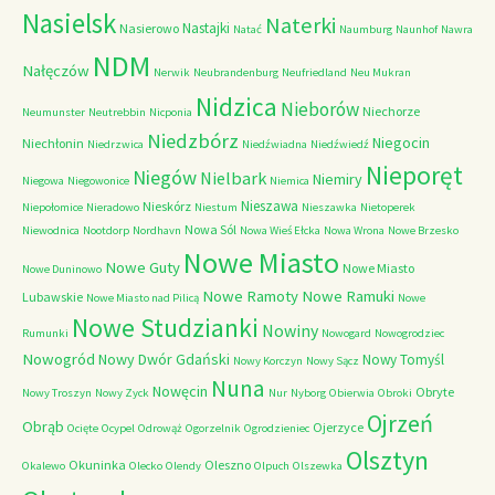
Nasielsk
Naterki
Nastajki
Nasierowo
Natać
Naumburg
Naunhof
Nawra
NDM
Nałęczów
Nerwik
Neubrandenburg
Neufriedland
Neu Mukran
Nidzica
Nieborów
Niechorze
Neumunster
Neutrebbin
Nicponia
Niedzbórz
Niegocin
Niechłonin
Niedrzwica
Niedźwiadna
Niedźwiedź
Nieporęt
Niegów
Nielbark
Niemiry
Niegowa
Niegowonice
Niemica
Nieszawa
Nieskórz
Niepołomice
Nieradowo
Niestum
Nieszawka
Nietoperek
Nowa Sól
Niewodnica
Nootdorp
Nordhavn
Nowa Wieś Ełcka
Nowa Wrona
Nowe Brzesko
Nowe Miasto
Nowe Guty
Nowe Miasto
Nowe Duninowo
Nowe Ramoty
Nowe Ramuki
Lubawskie
Nowe Miasto nad Pilicą
Nowe
Nowe Studzianki
Nowiny
Rumunki
Nowogard
Nowogrodziec
Nowogród
Nowy Dwór Gdański
Nowy Tomyśl
Nowy Korczyn
Nowy Sącz
Nuna
Nowęcin
Obryte
Nowy Troszyn
Nowy Zyck
Nur
Nyborg
Obierwia
Obroki
Ojrzeń
Obrąb
Ojerzyce
Ocięte
Ocypel
Odrowąż
Ogorzelnik
Ogrodzieniec
Olsztyn
Okuninka
Oleszno
Okalewo
Olecko
Olendy
Olpuch
Olszewka