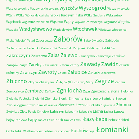
Wyszogród
Wyszków
Wysoka
Wysokie Mazowieckie
Wyszel
Wyszyny
Wywła
Wólka Radzymińska
Wójcin
Wólka
Wólka Majdańska
Wólka Smolana
Wąbrzeźno
Wąsy
Wąchock
Wąsewo
Węgrów
Wągrodno
Wąpielsk
Wąwolnica
Wędrzyn
Węgliniec
Władysławowo
Włocławek
Wężyska
Władysławów
Włodawa
Włodowice
Zaborów
Włoka
Włosień
Ystad
Zaberbecze
Zaborów Leśny
Zabłudów
Zacharzowice
Zacieczki
Zaduszniki
Zagnańsk
Zajączek
Zakliczyn
Zaklików
Zalas
Zalewo
Zakroczym
Zakrzewo
Zamczysko
Zamordeje
Zarańsko
Zawady
Zawidz
Zaręby
Zarogów
Zaryń
Zaskwierki
Zatom
Zatory
Zawidz
Zawroty
Załubice
Zawiszyn
Załuski
Kościelny
Załom
Zbarzewo
Zegrze
Zbiczno
Zbąszyń
Zbójna
Zbąszynek
Zdziwój Stary
Zehren
Zgniłocha
Zembrze
Zgorzelec
Zielona
Zemborzyce
Zeńbok
Zgon
Zielonka
Zwartowo
Zielonka Pasłęcka
Zielonki
Ziemsko
Zienki
Zinnowitz
Zwiniarz
Zwoleń
Złotoria
Złocieniec
Złotniki
Zwolle
Zygmuntowo
Zławieś Wielka
Złotniki Kujawskie
Łacha
Łabiszyn
Łagów
Złoty Las
Złoty Potok
Ćmielów
Łabędnik
Łabędzie
Łachca
Łazy
Łeba
Łapy
Łajsy
Łask
Łebcz
Łebień
Łaniewo
Łasica
Łasin
Ławice
Ławki
Łomianki
Łochów
Łebki
Łebki Wielkie
Łobez
Łobżenica
Łochowo
Łojki