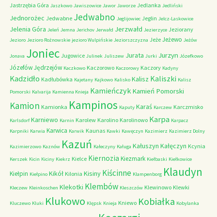
Jastrzębia Góra
Jedlanka
Jaszkowo
Jawiszowice
Jawor
Jaworze
Jedliński
Jedwabno
Jednorożec
Jedwabne
Jeglin
Jeglijowiec
Jelcz-Laskowice
Jerzwałd
Jelenia Góra
Jeziorany
Jeleń
Jemna
Jerichov
Jerwałd
Jezierzyce
Jeżewo
Jeże
Jezioro
Jezioro Rożnowskie
jezioro Wulpińskie
Jeziorszczyzna
Jeżów
Joniec
Jurzyn
Jurata
Jugowice
Jonava
Julinek
Juliszew
Jurki
Józefkowo
Józefów
Jędrzejów
Kaczorowo
Kaczory
Kaczkowo
Kaczorowy
Kadyny
Kadzidło
Kaliszki
Kalisz
Kadłubówka
Kajetany
Kajkowo
Kalisko
Kalisz
Kamieńczyk
Kamień Pomorski
Pomorski
Kalvarija
Kamienna Knieja
Kampinos
Kamion
Karaś
Kamionka
Karczmisko
Kaputy
Karczew
Karpa
Karniewo
Karolew
Karolino
Karolinowo
Karlsdorf
Karnin
Karpacz
Karwica
Kaunas
Karpniki
Karwia
Karwik
Kawki
Kawęczyn
Kazimierz
Kazimierz Dolny
Kazuń
Kałuszyn
Kałęczyn
Kcynia
Kazimierzowo
Kaznów
Kałeczyny
Kaługa
Kiernozia
Kiezmark
Kielce
Kerszek
Kicin
Kiciny
Kiekrz
Kiełbaski
Kiełkowice
Klaudyn
Kiścinne
Kikół
Kisiny
Kiełpin
Kilonia
Kiełpino
Klampenborg
Klembów
Klekotki
Klewinowo
Klewki
Kleczew
Kleinkoschen
Kleszczów
Klukowo
Kobiałka
Kniewo
Kluczewo
Kluki
Klępsk
Knieja
Kobylanka