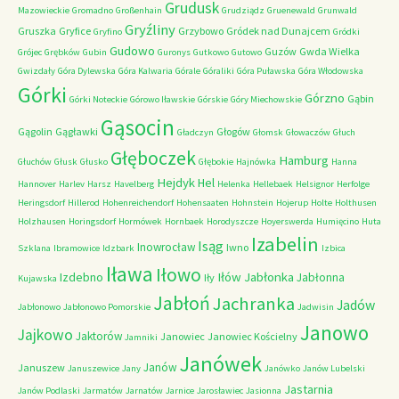
Grudusk
Mazowieckie
Gromadno
Großenhain
Grudziądz
Gruenewald
Grunwald
Gryźliny
Gruszka
Gryfice
Grzybowo
Gródek nad Dunajcem
Gryfino
Gródki
Gudowo
Guzów
Gwda Wielka
Grójec
Grębków
Gubin
Guronys
Gutkowo
Gutowo
Gwizdały
Góra Dylewska
Góra Kalwaria
Górale
Góraliki
Góra Puławska
Góra Włodowska
Górki
Górzno
Gąbin
Górki Noteckie
Górowo Iławskie
Górskie
Góry Miechowskie
Gąsocin
Gągolin
Gągławki
Głogów
Gładczyn
Głomsk
Głowaczów
Głuch
Głęboczek
Hamburg
Głuchów
Głusk
Głusko
Głębokie
Hajnówka
Hanna
Hejdyk
Hel
Hannover
Harlev
Harsz
Havelberg
Helenka
Hellebaek
Helsignor
Herfolge
Heringsdorf
Hillerod
Hohenreichendorf
Hohensaaten
Hohnstein
Hojerup
Holte
Holthusen
Holzhausen
Horingsdorf
Hormówek
Hornbaek
Horodyszcze
Hoyerswerda
Humięcino
Huta
Izabelin
Isąg
Inowrocław
Iwno
Szklana
Ibramowice
Idzbark
Izbica
Iława
Iłowo
Iłów
Jabłonka
Izdebno
Jabłonna
Iły
Kujawska
Jabłoń
Jachranka
Jadów
Jabłonowo
Jabłonowo Pomorskie
Jadwisin
Janowo
Jajkowo
Jaktorów
Janowiec
Janowiec Kościelny
Jamniki
Janówek
Janów
Januszew
Januszewice
Jany
Janówko
Janów Lubelski
Jastarnia
Janów Podlaski
Jarmatów
Jarnatów
Jarnice
Jarosławiec
Jasionna