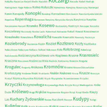
Koczargi
Kobyłka
Kociesze
Kocień Wielki
Kociołek
Koczała
Kodeń
Kodrąb
Kolno
Koluszki
Koenigstein
Koge
Kolesin
Komornica
Kompina
Konarzyny
Koniecpol
Konopki
Konin
Konojady
Konradowo
Konotop
Konstancin
Konstantynów Łódzki
Kopenhaga
Korytnica
Korytów
Kopalino
Koronowo
Koryciny
Koryciska
Koryta
Kosewo
Kosewko
Kostrzyn
Korzeniewo
Korzeń
Kostomłoty
Koszajec
Koszalin
Koszelewy
Kotuń
Kowal
Kowalewice
Koszwały
Kosów Lacki
Kotermań
Kotowice
Kowalicha
Kowalewko
Kowalewo
Kowalik
Kownatki
Kownaty
Koziczyn
Kozłowo
Koziebrody
Kozioł
Kozły
Kozin
Kozłówka
Kozienice
Kołobrzeg
Koło
Kołaczkowo
Kołaczyce
Kołbacz
Kołbiel
Kołczewo
Kołodziąż
Krasnosielc
Kościerzyna
Krasne
Koźniewo
Kraplewo
Końskowola
KPN
Kraszew
Kraśnicza Wola
Kraszewo
Kraśnik
Kretowiny
Kroeslin
Krogule
Kromnów
Krogulec
Krokowa
Krosno
Krojanty
Krosno Odrzańskie
Krusze
Krotoszyny
Kruklin
Krukowo
Kruki
Krośnice
Kruklanki
Krusa
Kruszyn
Krynica
Krysiaki
Krutyń
Krynickie
Krysk
Kryspinów
Krzemieniewo
Krzycko
Krzyczki
Krzynowłoga
Króle
Krzynowłoga Mała
Krzyże
Krzyż Wielkopolski
Królewo
Krąków
Księży
Duże
Krągi
Krąpiewnice
Krępice
Książ
Książ Wielki
Kudypy
Kuchary Żydowskie
Las
Kuczbork
Kucice
Kuczyn
Kuligi
Kuligów
Kulik
Kurki
Kurów
Kurowo
Kupin
Kurdwanów
Kury
Kurznia
Kurzętnik