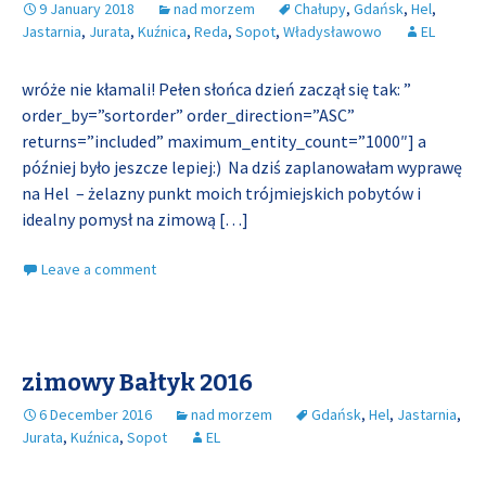
9 January 2018
nad morzem
Chałupy
,
Gdańsk
,
Hel
,
Jastarnia
,
Jurata
,
Kuźnica
,
Reda
,
Sopot
,
Władysławowo
EL
wróże nie kłamali! Pełen słońca dzień zaczął się tak: ”
order_by=”sortorder” order_direction=”ASC”
returns=”included” maximum_entity_count=”1000″] a
później było jeszcze lepiej:) Na dziś zaplanowałam wyprawę
na Hel – żelazny punkt moich trójmiejskich pobytów i
idealny pomysł na zimową
[…]
Leave a comment
zimowy Bałtyk 2016
6 December 2016
nad morzem
Gdańsk
,
Hel
,
Jastarnia
,
Jurata
,
Kuźnica
,
Sopot
EL