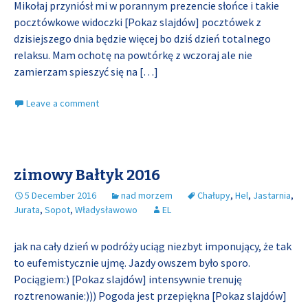
Mikołaj przyniósł mi w porannym prezencie słońce i takie
pocztówkowe widoczki [Pokaz slajdów] pocztówek z
dzisiejszego dnia będzie więcej bo dziś dzień totalnego
relaksu. Mam ochotę na powtórkę z wczoraj ale nie
zamierzam spieszyć się na
[…]
Leave a comment
zimowy Bałtyk 2016
5 December 2016
nad morzem
Chałupy
,
Hel
,
Jastarnia
,
Jurata
,
Sopot
,
Władysławowo
EL
jak na cały dzień w podróży uciąg niezbyt imponujący, że tak
to eufemistycznie ujmę. Jazdy owszem było sporo.
Pociągiem:) [Pokaz slajdów] intensywnie trenuję
roztrenowanie:))) Pogoda jest przepiękna [Pokaz slajdów]