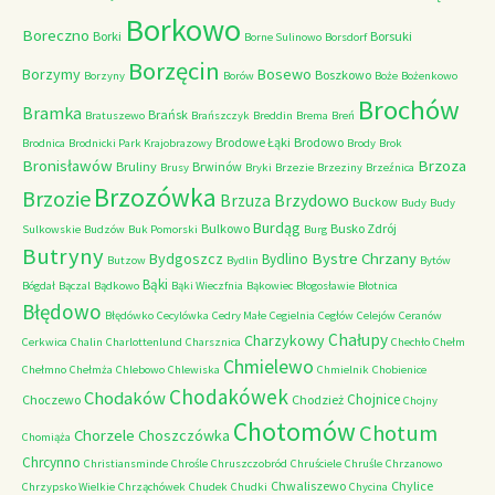
Borkowo
Boreczno
Borki
Borsuki
Borne Sulinowo
Borsdorf
Borzęcin
Borzymy
Bosewo
Boszkowo
Borzyny
Borów
Boże
Bożenkowo
Brochów
Bramka
Brańsk
Bratuszewo
Brańszczyk
Breddin
Brema
Breń
Brodowe Łąki
Brodowo
Brodnica
Brodnicki Park Krajobrazowy
Brody
Brok
Bronisławów
Brzoza
Bruliny
Brwinów
Brusy
Bryki
Brzezie
Brzeziny
Brzeźnica
Brzozówka
Brzozie
Brzydowo
Brzuza
Buckow
Budy
Budy
Burdąg
Bulkowo
Busko Zdrój
Sulkowskie
Budzów
Buk Pomorski
Burg
Butryny
Bystre Chrzany
Bydgoszcz
Bydlino
Butzow
Bydlin
Bytów
Bąki
Bógdał
Bączal
Bądkowo
Bąki Wieczfnia
Bąkowiec
Błogosławie
Błotnica
Błędowo
Błędówko
Cecylówka
Cedry Małe
Cegielnia
Cegłów
Celejów
Ceranów
Chałupy
Charzykowy
Cerkwica
Chalin
Charlottenlund
Charsznica
Chechło
Chełm
Chmielewo
Chełmno
Chełmża
Chlebowo
Chlewiska
Chmielnik
Chobienice
Chodakówek
Chodaków
Chojnice
Choczewo
Chodzież
Chojny
Chotomów
Chotum
Chorzele
Choszczówka
Chomiąża
Chrcynno
Christiansminde
Chrośle
Chruszczobród
Chruściele
Chruśle
Chrzanowo
Chwaliszewo
Chylice
Chrzypsko Wielkie
Chrząchówek
Chudek
Chudki
Chycina