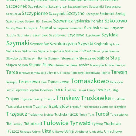
Szamocin
Szamotuły
Szarlota
Szałas
Szałe
Szczecinek
Szczekociny
Szczenurze
Szczepankowo
Szcześniki
Szczuczarz
Szczypiorno
Szczytno
Szczytniki
Szelment
Szeląg
Szczuczyn
Szczęsne
Szkotowo
Szewnica
Szklarska Poręba
Szepietowo
Szeroki Bór
Szewce
Szreńsk
Szpetal
Sztynort
Szlasy Mieszki
Szparki
Szpiegowo
Szramowo
Sztum
Szyldak
Szydłowo
Szumowo
Szydłowiec
Szubin
Szulmierz
Szydłówek
Szymaki
Szyszki
Szynkarzyzna
Szymanów
Sząbruk
Sędzice
Sława
Sędzichów
Sędziszów
Sępólno Krajeńskie
Słabomierz
Sławatycze
Sławno
Słup
Słubice
Słonecznik
Słończewo
Sławoborze
Słomczyn
Słomin
Słomniki
Słupno
Słupsk
Słupca
Słupia
Tabórz
Służew
Taarbaek
Takomyśle
Tantow
Tarczyn
Teresin
Tarda
Targowo
Tarnowskie Góry
Tarup
Tczew
Telleborg
Teodorówka
Teofile
Tomaszkowo
Tereszewo
Tomaszewo
Terespol
Tleń
Tomczyce
Toruń
Treblinka
Tomki
Topczewo
Topolin
Toporowo
Toszek
Trakai
Trawy
Trląg
Truskaw
Truskawka
Trojany
Trojanów
Troszyn
Trudna
Truskolas
Trzebiatów
Trzcianka
Trzciniec
Trzciel
Trzebuń
Trzemeszno Lubuskie
Trzygłów
Trzęsacz
Turośl
Tuczki
Tuchola
Trzścianka
Trębice
Tujsk
Tum
Turza Wielka
Tułowice
Tynwałd
Tuł
Tułodziad
Tłuchowo
Tyłowo
Tuławki
Ukta
Tłuszcz
Ulinia
Uniechowo
Uchacze
Udryn
Ulikowo
Ulrichorst
Umiastów