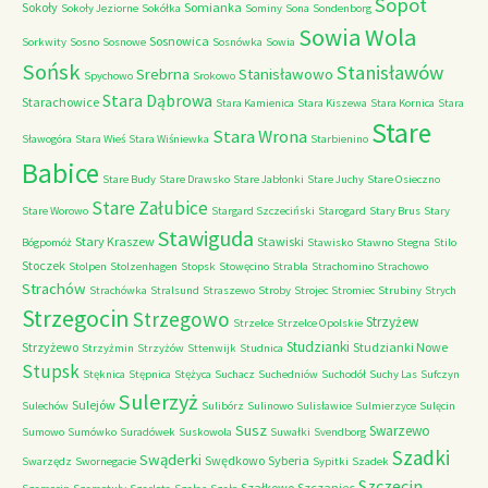
Sopot
Sokoły
Somianka
Sokoły Jeziorne
Sokółka
Sominy
Sona
Sondenborg
Sowia Wola
Sosnowica
Sorkwity
Sosno
Sosnowe
Sosnówka
Sowia
Sońsk
Stanisławów
Srebrna
Stanisławowo
Spychowo
Srokowo
Stara Dąbrowa
Starachowice
Stara Kamienica
Stara Kiszewa
Stara Kornica
Stara
Stare
Stara Wrona
Sławogóra
Stara Wieś
Stara Wiśniewka
Starbienino
Babice
Stare Budy
Stare Drawsko
Stare Jabłonki
Stare Juchy
Stare Osieczno
Stare Załubice
Stare Worowo
Stargard Szczeciński
Starogard
Stary Brus
Stary
Stawiguda
Stary Kraszew
Stawiski
Bógpomóż
Stawisko
Stawno
Stegna
Stilo
Stoczek
Stolpen
Stolzenhagen
Stopsk
Stowęcino
Strabla
Strachomino
Strachowo
Strachów
Strachówka
Stralsund
Straszewo
Stroby
Strojec
Stromiec
Strubiny
Strych
Strzegocin
Strzegowo
Strzyżew
Strzelce
Strzelce Opolskie
Studzianki
Strzyżewo
Studzianki Nowe
Strzyżmin
Strzyżów
Sttenwijk
Studnica
Stupsk
Stęknica
Stępnica
Stężyca
Suchacz
Suchedniów
Suchodół
Suchy Las
Sufczyn
Sulerzyż
Sulejów
Sulechów
Sulibórz
Sulinowo
Sulisławice
Sulmierzyce
Sulęcin
Susz
Swarzewo
Sumowo
Sumówko
Suradówek
Suskowola
Suwałki
Svendborg
Szadki
Swąderki
Swędkowo
Syberia
Swarzędz
Swornegacie
Sypitki
Szadek
Szczecin
Szałkowo
Szczaniec