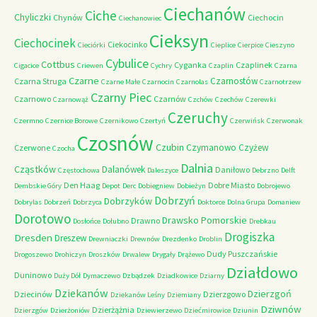
Ciechanów
Ciche
Chyliczki
Chynów
Ciechocin
Ciechanowiec
Cieksyn
Ciechocinek
Ciekocinko
Cieciórki
Cieplice
Cierpice
Cieszyno
Cybulice
Cottbus
Cyganka
Czaplinek
Cigacice
Criewen
Cychry
Czaplin
Czarna
Czarne
Czarnostów
Czarna Struga
Czarne Małe
Czarnocin
Czarnolas
Czarnotrzew
Czarny Piec
Czarnowo
Czarnów
Czarnowąż
Czchów
Czechów
Czerewki
Czeruchy
Czermno
Czernice Borowe
Czernikowo
Czertyń
Czerwińsk
Czerwonak
Czosnów
Czubin
Czymanowo
Czyżew
Czerwone
Czocha
Dalnia
Cząstków
Dalanówek
Daniłowo
Częstochowa
Daleszyce
Debrzno
Delft
Den Haag
Dobre Miasto
Dembskie Góry
Depot
Derc
Dobiegniew
Dobieżyn
Dobrojewo
Dobrzyń
Dobrzyków
Dobrylas
Dobrzeń
Dobrzyca
Doktorce
Dolna Grupa
Domaniew
Dorotowo
Drawsko Pomorskie
Drawno
Dosłońce
Dołubno
Drebkau
Drogiszka
Dresden
Dreszew
Drewniaczki
Drewnów
Drezdenko
Droblin
Dudy Puszczańskie
Drogoszewo
Drohiczyn
Droszków
Drwalew
Drygały
Drążewo
Działdowo
Duninowo
Duży Dół
Dymaczewo
Dzbądzek
Dziadkowice
Dziarny
Dziekanów
Dzierzgoń
Dziecinów
Dzierzgowo
Dziekanów Leśny
Dziemiany
Dziwnów
Dzierżążnia
Dzierzgów
Dzierżoniów
Dziewierzewo
Dziećmirowice
Dziunin