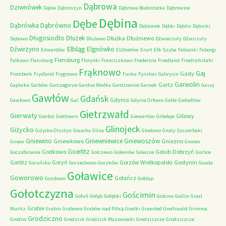
Dąbrowa
Dziwnówek
Dąbie
Dąbroszyn
Dąbrowa Białostocka
Dąbrowice
Dębina
Dębe
Dąbrówno
Dąbrówka
Dębionek
Dębki
Dęblin
Dębniki
Długosiodło
Dłużek
Dłużka
Dłużniewo
Dębowo
Dłużewo
Dźwierzuty
Dźwirzuty
Elbląg
Dźwirzyno
Elgnówko
Edwardów
Elżbietów
Erurt
Ełk Szyba
Fabianki
Faborgi
Flensburg
Falkowo
Flansburg
Florynki
Franciszkowo
Fredericia
Friedland
Friedrichstahl
Frąknowo
Gaj
Gady
Frombork
Frydland
Frygnowo
Funka
Fynshav
Gabrysin
Garwolin
Gartz
Gajówka
Garbów
Garczegorze
Gardna Wielka
Gardzienice
Garnek
Gassy
Gawłów
Gdańsk
Gdynia
Gawłowo
Gać
Gdynia Orłowo
Gidle
Giebałtów
Gietrzwałd
Gierwaty
Giławy
Gierłoż
Giethoorn
Giewartów
Gilleleje
Glinojeck
Giżycko
Giżycko Olsztyn
Glaucha
Glina
Glodowo
Gnaty Szczerbaki
Gniewino
Gniewniewice
Gniewoszów
Gniewkowo
Gniezno
Gniew
Gnoien
Goerlitz
Godkowo
Golub-Dobrzyń
Goczałkowice
Golczewo
Goleniów
Golesze
Gorlice
Gorlitz
Goryń
Gorzów Wielkopolski
Gostynin
Goruńsko
Gorzechowo
Gorzków
Gouda
Goławice
Goworowo
Gołańcz
Gozdowo
Gołdap
Gołotczyzna
Gościmin
Gołuń
Gołąb
Gołąbki
Gościno
Goźlin
Graal
Grabie
Muritz
Grabin
Grabowo
Grabów nad Pilicą
Gradki
Graested
Greifswald
Grimma
Grodziczno
Grodno
Grodzisk
Grodzisk Mazowiecki
Grodziszcze
Grodziszcze