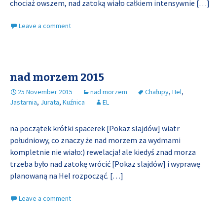
chociaż owszem, nad zatoką wiało całkiem intensywnie
[…]
Leave a comment
nad morzem 2015
25 November 2015
nad morzem
Chałupy
,
Hel
,
Jastarnia
,
Jurata
,
Kuźnica
EL
na początek krótki spacerek [Pokaz slajdów] wiatr
południowy, co znaczy że nad morzem za wydmami
kompletnie nie wiało:) rewelacja! ale kiedyś znad morza
trzeba było nad zatokę wrócić [Pokaz slajdów] i wyprawę
planowaną na Hel rozpocząć.
[…]
Leave a comment