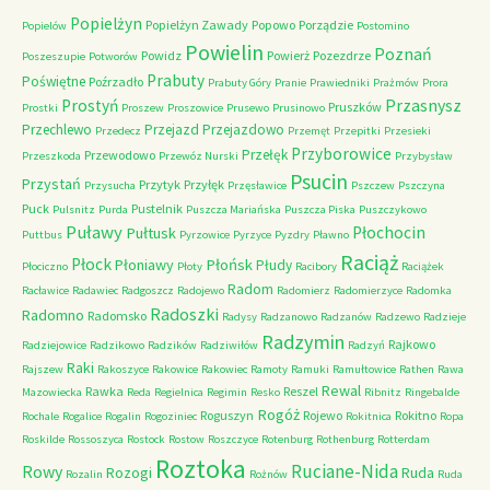
Popielżyn
Popielżyn Zawady
Popowo
Porządzie
Popielów
Postomino
Powielin
Poznań
Powidz
Powierż
Pozezdrze
Poszeszupie
Potworów
Prabuty
Poświętne
Poźrzadło
Prabuty Góry
Pranie
Prawiedniki
Prażmów
Prora
Przasnysz
Prostyń
Pruszków
Prostki
Proszew
Proszowice
Prusewo
Prusinowo
Przechlewo
Przejazd
Przejazdowo
Przedecz
Przemęt
Przepitki
Przesieki
Przyborowice
Przełęk
Przewodowo
Przeszkoda
Przewóz Nurski
Przybysław
Psucin
Przystań
Przytyk
Przyłęk
Przysucha
Przęsławice
Pszczew
Pszczyna
Puck
Pustelnik
Pulsnitz
Purda
Puszcza Mariańska
Puszcza Piska
Puszczykowo
Puławy
Pułtusk
Płochocin
Puttbus
Pyrzowice
Pyrzyce
Pyzdry
Pławno
Raciąż
Płock
Płońsk
Płoniawy
Płudy
Płociczno
Płoty
Racibory
Raciążek
Radom
Racławice
Radawiec
Radgoszcz
Radojewo
Radomierz
Radomierzyce
Radomka
Radoszki
Radomno
Radomsko
Radysy
Radzanowo
Radzanów
Radzewo
Radzieje
Radzymin
Rajkowo
Radziejowice
Radzikowo
Radzików
Radziwiłów
Radzyń
Raki
Rajszew
Rakoszyce
Rakowice
Rakowiec
Ramoty
Ramuki
Ramułtowice
Rathen
Rawa
Rewal
Rawka
Reszel
Mazowiecka
Reda
Regielnica
Regimin
Resko
Ribnitz
Ringebalde
Rogóż
Roguszyn
Rojewo
Rokitno
Rochale
Rogalice
Rogalin
Rogoziniec
Rokitnica
Ropa
Roskilde
Rossoszyca
Rostock
Rostow
Roszczyce
Rotenburg
Rothenburg
Rotterdam
Roztoka
Ruciane-Nida
Rowy
Rozogi
Ruda
Rozalin
Rożnów
Ruda