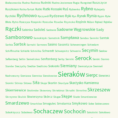
Rudniki
Ruszczyce
Białaczowska
Rudna
Rudnica
Rudno Jeziorowe
Rugia
Rungsted
Rybno
Ruś
Rutki Kossaki
Ruszkowo
Rutki
Rutka-Tartak
Rybienko
Rybojady
Rychnowo
Rynia
Rydzewo
Ryki
Rynek
Rychliki
Ryczywół
Ryn
Rypin
Ryte
Rząśnik
Błota
Rytro
Rzeczyca
Rzepniki
Rzeszów
Rzuców
Rzymsko
Różan
Rąbież
Rąblów
Rączki
Sadowne Węgrowskie
Sady
Sadoleś
Sabinka
Sadowie
Samborowo
Sampława
Santok
Samoklęski
Samotnik
Sandau
Sanniki
Sarbsk
Sasino
Sassnitz
Sarbia
Sarnaki
Sarnowo
Scheveningen
Schiedam
Secymin
Schwedt
Schiffmuhle
Schleife
Schmilka
Schwepnitz
Schwerin
Seelow
Serock
Senftenberg
Seftenberg
Sellin
Semeliskes
Serby
Serniki
Seroki
Sianno
Siemiany
Siekierki
Sianów
Sieczychy
Siedlce
Siedlisko
Siemiatycze
Siemień
Sieraków
Sierpc
Siewierz
Nadrzeczny
Sieniawa
Siennica
Sierakowice
Siła
Skarżysko Kamienna
Skarlin
Siomki
Sitnica
Sitowa
Skaje
Skarżyce
Skrzeszew
Skierniewice
Skolimów
Skowrony
Skriebinai
Skrudki
Skrwilno
Skępe
Skwierzyna
Skórcz
Skrzynno
Skulsk
Skąpe
Slude
Smardzewice
Smardzewo
Smykowo
Smogulec
Smolarnia
Smarklice
Sobe
Sobieszewo
Sochaczew
Sochocin
Soboklęszcz
Sobolewo
Sokolniki
Sokołowo