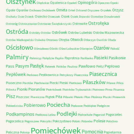
Olsztynek
Opinogóra
Opalenica
Olędzkie
Opaleń
Opoczno
Opoki
Orneta
Orzysz
Opole
Oporów
Orchowo
Orchówek
Ortel
Ortrand
Oryszew
Orzełek
Osiecko
Osiek
Oschatz
Osie
Osieck
Osieczek
Osiek Drawski
Osmolice
Osnabrueck
Ostrołęka
Ostrowite
Ostroróg
Ostroszowice
Ostrowiec Świętokrzyski
Ostróda
Ostrówek
Ostrów Lubelski
Ostrów Mazowiecka
Ostródy
Ostrów
Otwock
Otręba
Ostrów Wielkopolski
Osówka
Otorowo
Otłoczyn
Owińsk
Ołuda
Ościsłowo
Ożarów
Ośmiałowo
Ośniki
Ośno Lubuskie
Oświęcim
Pakość
Palmiry
Pasieki
Pasikonie
Paprotnia
Palmiryy
Palędzie
Paplin
Parłówko
Pasłęk
Pasym
Pawłowo
Pass
Pepłowo
Peitz
Paterek
Patków
Paulina
Piasecznica
Pepłówek
Pestkownica
Perkowo
Petrykozy
Piaecznica
Pilaszków
Piaseczno
Piecki
Pieski
Piastów
Piechowice
Pietkowo
Pilawa
Pilica
Piorunów
Pionki
Pillnitz
Piotrkówek
Piotrków Trybunalski
Piotrowo
Pirna
Pisanica
Pisz
Piła
Piszczac
Piątek
Piwniczna
Piławki
Plewki
Plon
Plośnica
Pluski
Pniewnik
Pociecha
Pobierowo
Pobiedziska
Podawce
Poddąbie
Podgórze
Podlejki
Podkampinos
Pogorzelec
Podkowa Leśna
Podrochale
Pogorzel
Polesie
Pogorzelica
Pokrzydowo
Pogroszew
Pokrytki
Polaki
Polanów
Polichno
Pomiechówek
Pomocnia
Policzna
Popielarnia
Polnica