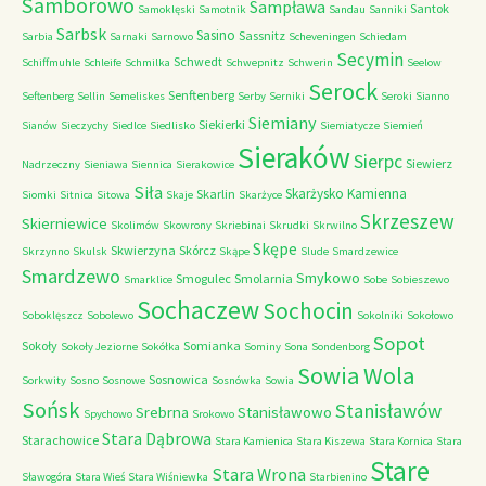
Samborowo
Sampława
Santok
Samoklęski
Samotnik
Sandau
Sanniki
Sarbsk
Sasino
Sassnitz
Sarbia
Sarnaki
Sarnowo
Scheveningen
Schiedam
Secymin
Schwedt
Schiffmuhle
Schleife
Schmilka
Schwepnitz
Schwerin
Seelow
Serock
Senftenberg
Seftenberg
Sellin
Semeliskes
Serby
Serniki
Seroki
Sianno
Siemiany
Siekierki
Sianów
Sieczychy
Siedlce
Siedlisko
Siemiatycze
Siemień
Sieraków
Sierpc
Siewierz
Nadrzeczny
Sieniawa
Siennica
Sierakowice
Siła
Skarżysko Kamienna
Skarlin
Siomki
Sitnica
Sitowa
Skaje
Skarżyce
Skrzeszew
Skierniewice
Skolimów
Skowrony
Skriebinai
Skrudki
Skrwilno
Skępe
Skwierzyna
Skórcz
Skrzynno
Skulsk
Skąpe
Slude
Smardzewice
Smardzewo
Smykowo
Smogulec
Smolarnia
Smarklice
Sobe
Sobieszewo
Sochaczew
Sochocin
Soboklęszcz
Sobolewo
Sokolniki
Sokołowo
Sopot
Sokoły
Somianka
Sokoły Jeziorne
Sokółka
Sominy
Sona
Sondenborg
Sowia Wola
Sosnowica
Sorkwity
Sosno
Sosnowe
Sosnówka
Sowia
Sońsk
Stanisławów
Srebrna
Stanisławowo
Spychowo
Srokowo
Stara Dąbrowa
Starachowice
Stara Kamienica
Stara Kiszewa
Stara Kornica
Stara
Stare
Stara Wrona
Sławogóra
Stara Wieś
Stara Wiśniewka
Starbienino