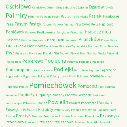
Ościsłowo
Ożarów
Ośmiałowo
Ośniki
Ośno Lubuskie
Oświęcim
Pakość
Palmiry
Pasieki
Pasikonie
Paprotnia
Palmiryy
Palędzie
Paplin
Parłówko
Pasłęk
Pasym
Pawłowo
Pass
Pepłowo
Peitz
Paterek
Patków
Paulina
Piasecznica
Pepłówek
Pestkownica
Perkowo
Petrykozy
Piaecznica
Pilaszków
Piaseczno
Piecki
Pieski
Piastów
Piechowice
Pietkowo
Pilawa
Pilica
Piorunów
Pionki
Pillnitz
Piotrkówek
Piotrków Trybunalski
Piotrowo
Pirna
Pisanica
Pisz
Piła
Piszczac
Piątek
Piwniczna
Piławki
Plewki
Plon
Plośnica
Pluski
Pniewnik
Pociecha
Pobierowo
Pobiedziska
Podawce
Poddąbie
Podgórze
Podlejki
Podkampinos
Pogorzelec
Podkowa Leśna
Podrochale
Pogorzel
Polesie
Pogorzelica
Pokrzydowo
Pogroszew
Pokrytki
Polaki
Polanów
Polichno
Pomiechówek
Pomocnia
Policzna
Popielarnia
Polnica
Popielżyn
Popielżyn Zawady
Popowo
Porządzie
Popielów
Postomino
Powielin
Poznań
Powidz
Powierż
Pozezdrze
Poszeszupie
Potworów
Prabuty
Poświętne
Poźrzadło
Prabuty Góry
Pranie
Prawiedniki
Prażmów
Prora
Przasnysz
Prostyń
Pruszków
Prostki
Proszew
Proszowice
Prusewo
Prusinowo
Przechlewo
Przejazd
Przejazdowo
Przedecz
Przemęt
Przepitki
Przesieki