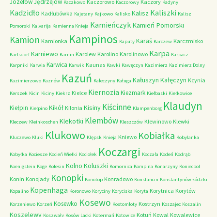
Józefów
Jędrzejów
Kaczorowo
Kaczory
Kaczkowo
Kaczorowy
Kadyny
Kadzidło
Kaliszki
Kalisz
Kadłubówka
Kajetany
Kajkowo
Kalisko
Kalisz
Kamieńczyk
Kamień Pomorski
Pomorski
Kalvarija
Kamienna Knieja
Kampinos
Kamion
Karaś
Kamionka
Karczmisko
Kaputy
Karczew
Karpa
Karniewo
Karolew
Karolino
Karolinowo
Karlsdorf
Karnin
Karpacz
Karwica
Kaunas
Karpniki
Karwia
Karwik
Kawki
Kawęczyn
Kazimierz
Kazimierz Dolny
Kazuń
Kałuszyn
Kałęczyn
Kcynia
Kazimierzowo
Kaznów
Kałeczyny
Kaługa
Kiernozia
Kiezmark
Kielce
Kerszek
Kicin
Kiciny
Kiekrz
Kiełbaski
Kiełkowice
Klaudyn
Kiścinne
Kikół
Kisiny
Kiełpin
Kilonia
Kiełpino
Klampenborg
Klembów
Klekotki
Klewinowo
Klewki
Kleczew
Kleinkoschen
Kleszczów
Klukowo
Kobiałka
Kniewo
Kluczewo
Kluki
Klępsk
Knieja
Kobylanka
Koczargi
Kobyłka
Kociesze
Kocień Wielki
Kociołek
Koczała
Kodeń
Kodrąb
Kolno
Koluszki
Koenigstein
Koge
Kolesin
Komornica
Kompina
Konarzyny
Koniecpol
Konopki
Konin
Konojady
Konradowo
Konotop
Konstancin
Konstantynów Łódzki
Kopenhaga
Korytnica
Korytów
Kopalino
Koronowo
Koryciny
Koryciska
Koryta
Kosewo
Kosewko
Kostrzyn
Korzeniewo
Korzeń
Kostomłoty
Koszajec
Koszalin
Koszelewy
Kotuń
Kowal
Kowalewice
Koszwały
Kosów Lacki
Kotermań
Kotowice