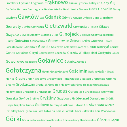
Frąknowo
Gaj
Gady
Frombork
Frydland
Frygnowo
Funka
Fynshav
Gabrysin
Garwolin
Gartz
Gajówka
Garbów
Garczegorze
Gardna Wielka
Gardzienice
Garnek
Gassy
Gawłów
Gdańsk
Gdynia
Gawłowo
Gać
Gdynia Orłowo
Gidle
Giebałtów
Gietrzwałd
Gierwaty
Giławy
Gierłoż
Giethoorn
Giewartów
Gilleleje
Glinojeck
Giżycko
Giżycko Olsztyn
Glaucha
Glina
Glodowo
Gnaty Szczerbaki
Gniewino
Gniewniewice
Gniewoszów
Gniewkowo
Gniezno
Gniew
Gnoien
Goerlitz
Godkowo
Golub-Dobrzyń
Goczałkowice
Golczewo
Goleniów
Golesze
Gorlice
Gorlitz
Goryń
Gorzów Wielkopolski
Gostynin
Goruńsko
Gorzechowo
Gorzków
Gouda
Goławice
Goworowo
Gołańcz
Gozdowo
Gołdap
Gołotczyzna
Gościmin
Gołuń
Gołąb
Gołąbki
Gościno
Goźlin
Graal
Grabie
Muritz
Grabin
Grabowo
Grabów nad Pilicą
Gradki
Graested
Greifswald
Grimma
Grodziczno
Grodno
Grodzisk
Grodzisk Mazowiecki
Grodziszcze
Grodziszcze
Grudusk
Mazowieckie
Gromadno
Großenhain
Grudziądz
Gruenewald
Grunwald
Gryźliny
Gruszka
Gryfice
Grzybowo
Gródek nad Dunajcem
Gryfino
Gródki
Gudowo
Guzów
Gwda Wielka
Grójec
Grębków
Gubin
Guronys
Gutkowo
Gutowo
Gwizdały
Góra Dylewska
Góra Kalwaria
Górale
Góraliki
Góra Puławska
Góra Włodowska
Górki
Górzno
Gąbin
Górki Noteckie
Górowo Iławskie
Górskie
Góry Miechowskie