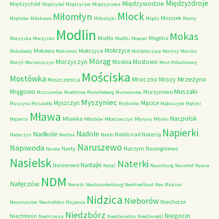
Międzyzdroje
Międzywodzie
Międzychód
Międzyleś
Międzyrzec
Międzyrzecz
Mlock
Miłomłyn
Mniszek
Miętków
Miłakowo
Miłostajki
Mlądz
Mochy
Modlin
Mokas
Modła
Mogilno
Moczyska
Moczysko
Modłki
Moeser
Mokrzyce
Mokowo
Mokrzyca
Mokobody
Mokronos
Molibdorzyce
Morliny
Morsko
Morąg
Morzyczyn
Mosina
Mostowo
Moryń
Morzeszczyn
Most Południowy
Mościska
Mostówka
Mrzeżyno
Mroczno
Mrozy
Moszczenica
Muszaki
Mrągowo
Murzynowo
Mszczonów
Muellrose
Muncheberg
Murowaniec
Myszyniec
Myszczyn
Mącice
Muszyna
Myszadła
Myślinów
Mąkoszyce
Mątyki
Mława
Nacpolsk
Mławka
Mężenin
Młochów
Młodzieszyn
Młynary
Młynki
Napierki
Nadkole
Nadole
Nakło nad Notecią
Nadarzyn
Nadma
Nakło
Naruszewo
Napiwoda
Narty
Narzym
Nasiegniewo
Narew
Nasielsk
Naterki
Nastajki
Nasierowo
Natać
Naumburg
Naunhof
Nawra
NDM
Nałęczów
Nerwik
Neubrandenburg
Neufriedland
Neu Mukran
Nidzica
Nieborów
Niechorze
Neumunster
Neutrebbin
Nicponia
Niedzbórz
Niegocin
Niechłonin
Niedrzwica
Niedźwiadna
Niedźwiedź