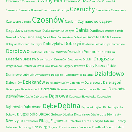
Czarny Piec
Czarnowo
Czarnów
Czarnowąż
Czchów
Czechów
Czerewki
Czeruchy
Czermno
Czernice Borowe
Czernikowo
Czertyń
Czerwińsk
Czerwonak
Czosnów
Czubin
Czymanowo
Czyżew
Czerwone
Czocha
Dalnia
Cząstków
Dalanówek
Daniłowo
Częstochowa
Daleszyce
Debrzno
Delft
Den Haag
Dobre Miasto
Dembskie Góry
Depot
Derc
Dobiegniew
Dobieżyn
Dobrojewo
Dobrzyń
Dobrzyków
Dobrylas
Dobrzeń
Dobrzyca
Doktorce
Dolna Grupa
Domaniew
Dorotowo
Drawsko Pomorskie
Drawno
Dosłońce
Dołubno
Drebkau
Drogiszka
Dresden
Dreszew
Drewniaczki
Drewnów
Drezdenko
Droblin
Dudy Puszczańskie
Drogoszewo
Drohiczyn
Droszków
Drwalew
Drygały
Drążewo
Działdowo
Duninowo
Duży Dół
Dymaczewo
Dzbądzek
Dziadkowice
Dziarny
Dziekanów
Dzierzgoń
Dziecinów
Dzierzgowo
Dziekanów Leśny
Dziemiany
Dziwnów
Dzierżążnia
Dzierzgów
Dzierżoniów
Dziewierzewo
Dziećmirowice
Dziunin
Dąbrowa
Dziwnówek
Dąbie
Dąbroszyn
Dąbrowa Białostocka
Dąbrowice
Dębina
Dębe
Dąbrówno
Dąbrówka
Dębionek
Dębki
Dęblin
Dębniki
Długosiodło
Dłużek
Dłużka
Dłużniewo
Dębowo
Dłużewo
Dźwierzuty
Dźwirzuty
Elbląg
Dźwirzyno
Elgnówko
Edwardów
Elżbietów
Erurt
Ełk Szyba
Fabianki
Faborgi
Flensburg
Falkowo
Flansburg
Florynki
Franciszkowo
Fredericia
Friedland
Friedrichstahl