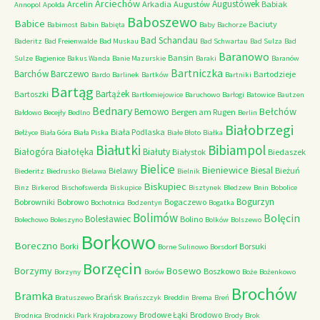
Arciechów
Augustówek
Arcelin
Arkadia
Augustów
Babiak
Annopol
Apolda
Baboszewo
Babice
Baciuty
Babimost
Babin
Babięta
Baby
Bachorze
Bad Schandau
Baderitz
Bad Freienwalde
Bad Muskau
Bad Schwartau
Bad Sulza
Bad
Baranowo
Bansin
Sulze
Bagienice
Bakus Wanda
Banie Mazurskie
Baraki
Baranów
Bartniczka
Barchów
Barczewo
Bartodzieje
Bardo
Barlinek
Bartków
Bartniki
Bartąg
Bartążek
Bartoszki
Bartłomiejowice
Baruchowo
Barłogi
Batowice
Bautzen
Bednary
Bełchów
Bemowo
Bergen am Rugen
Bałdowo
Becejły
Bedlno
Berlin
Białobrzegi
Biała Podlaska
Bełżyce
Biała Góra
Biała Piska
Białe Błoto
Białka
Białutki
Bibiampol
Białogóra
Białołęka
Białuty
Białystok
Biedaszek
Bielice
Bieniewice
Biesal
Bielawy
Bieżuń
Biederitz
Biedrusko
Bielawa
Bielnik
Biskupiec
Binz
Birkerod
Bischofswerda
Biskupice
Bisztynek
Bledzew
Bnin
Bobolice
Bogurzyn
Bobrowniki
Bobrowo
Bogaczewo
Bochotnica
Bodzentyn
Bogatka
Bolimów
Bolęcin
Bolesławiec
Bolino
Bolechowo
Boleszyno
Bolków
Bolszewo
Borkowo
Boreczno
Borki
Borsuki
Borne Sulinowo
Borsdorf
Borzęcin
Borzymy
Bosewo
Boszkowo
Borzyny
Borów
Boże
Bożenkowo
Brochów
Bramka
Brańsk
Bratuszewo
Brańszczyk
Breddin
Brema
Breń
Brodowe Łąki
Brodowo
Brodnica
Brodnicki Park Krajobrazowy
Brody
Brok