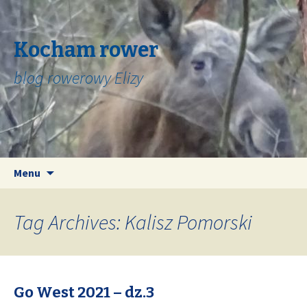
Kocham rower
blog rowerowy Elizy
Skip
Search
Menu
to
for:
content
Tag Archives: Kalisz Pomorski
Go West 2021 – dz.3