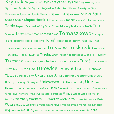
Szymaki
Szyszki
Szynkarzyzna
Szymanów
Sząbruk
Sędzice
Sława
Sędzichów
Sędziszów
Sępólno Krajeńskie
Słabomierz
Sławatycze
Sławno
Słup
Słubice
Słonecznik
Słończewo
Sławoborze
Słomczyn
Słomin
Słomniki
Słupno
Słupsk
Słupca
Słupia
Tabórz
Służew
Taarbaek
Takomyśle
Tantow
Tarczyn
Teresin
Tarda
Targowo
Tarnowskie Góry
Tarup
Tczew
Telleborg
Teodorówka
Teofile
Tomaszkowo
Tereszewo
Tomaszewo
Terespol
Tleń
Tomczyce
Toruń
Treblinka
Tomki
Topczewo
Topolin
Toporowo
Toszek
Trakai
Trawy
Trląg
Truskaw
Truskawka
Trojany
Trojanów
Troszyn
Trudna
Truskolas
Trzebiatów
Trzcianka
Trzciniec
Trzciel
Trzebuń
Trzemeszno Lubuskie
Trzygłów
Trzęsacz
Turośl
Tuczki
Tuchola
Trzścianka
Trębice
Tujsk
Tum
Turza Wielka
Tułowice
Tynwałd
Tuł
Tułodziad
Tłuchowo
Tyłowo
Tuławki
Ukta
Tłuszcz
Ulinia
Uniechowo
Uchacze
Udryn
Ulikowo
Ulrichorst
Umiastów
Urle
Unieszewo
Uniszki
Unierzyż
Unierzyż Strzegowo
Unin
Upałty
Urowo
Ustka
Ursus
Uzdowo
Urszulin
Usedom
Ustanówek
Ustroń
Uznam
Uścięcice
Vallo
Vilnius
Varso Tower
Veivieriai
Velo Krynica
Velo Poprad
Ves
Wadąg
Walidrogi
Walim
Warka
Warlity Wielkie
Warchały
Warmiak
Wapnica
Warlity
Warszawa
Warta
Wawrzyszew
Wałbrzych
Wałcz
Ważne Młyny
Wda
Wdzydze
Weimar
Weißenberg
Wejsuny
Wiartel
Wejherowo
Welzow
Wereszczyn
Weronika
Westerplatte