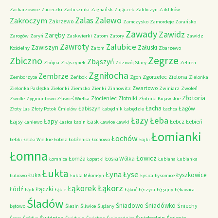
Zacharzowice
Zacieczki
Zaduszniki
Zagnańsk
Zajączek
Zakliczyn
Zaklików
Zalas
Zalewo
Zakroczym
Zakrzewo
Zamczysko
Zamordeje
Zarańsko
Zawady
Zawidz
Zaręby
Zarogów
Zaryń
Zaskwierki
Zatom
Zatory
Zawidz
Zawroty
Załubice
Zawiszyn
Załuski
Kościelny
Załom
Zbarzewo
Zegrze
Zbiczno
Zbąszyń
Zbójna
Zbąszynek
Zdziwój Stary
Zehren
Zgniłocha
Zembrze
Zgorzelec
Zielona
Zemborzyce
Zeńbok
Zgon
Zielonka
Zwartowo
Zielonka Pasłęcka
Zielonki
Ziemsko
Zienki
Zinnowitz
Zwiniarz
Zwoleń
Złotoria
Złocieniec
Złotniki
Zwolle
Zygmuntowo
Zławieś Wielka
Złotniki Kujawskie
Łacha
Łabiszyn
Łagów
Złoty Las
Złoty Potok
Ćmielów
Łabędnik
Łabędzie
Łachca
Łazy
Łeba
Łapy
Łajsy
Łask
Łebcz
Łebień
Łaniewo
Łasica
Łasin
Ławice
Ławki
Łomianki
Łochów
Łebki
Łebki Wielkie
Łobez
Łobżenica
Łochowo
Łojki
Łomna
Łowicz
Łomża
Łosia Wólka
Łomnica
Łopatki
Łubiana
Łubianka
Łukta
Łyna
Łyse
Łyszkowice
Łuka
Łubowo
Łukta Miłomłyn
Łysica
Łysomice
Łąkorz
Łąkorek
Łódź
Łączki
Łąck
Łąkie
Łąkoć
Łęczyca
Łęgajny
Łękawica
Śladów
Śniadowo
Śniadówko
Śniechy
Łętowo
Ślesin
Śliwice
Ślężany
Świdnica
Świebodzin
Świecie