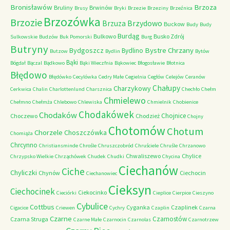
Bronisławów
Brzoza
Bruliny
Brwinów
Brusy
Bryki
Brzezie
Brzeziny
Brzeźnica
Brzozówka
Brzozie
Brzydowo
Brzuza
Buckow
Budy
Budy
Burdąg
Bulkowo
Busko Zdrój
Sulkowskie
Budzów
Buk Pomorski
Burg
Butryny
Bystre Chrzany
Bydgoszcz
Bydlino
Butzow
Bydlin
Bytów
Bąki
Bógdał
Bączal
Bądkowo
Bąki Wieczfnia
Bąkowiec
Błogosławie
Błotnica
Błędowo
Błędówko
Cecylówka
Cedry Małe
Cegielnia
Cegłów
Celejów
Ceranów
Chałupy
Charzykowy
Cerkwica
Chalin
Charlottenlund
Charsznica
Chechło
Chełm
Chmielewo
Chełmno
Chełmża
Chlebowo
Chlewiska
Chmielnik
Chobienice
Chodakówek
Chodaków
Chojnice
Choczewo
Chodzież
Chojny
Chotomów
Chotum
Chorzele
Choszczówka
Chomiąża
Chrcynno
Christiansminde
Chrośle
Chruszczobród
Chruściele
Chruśle
Chrzanowo
Chwaliszewo
Chylice
Chrzypsko Wielkie
Chrząchówek
Chudek
Chudki
Chycina
Ciechanów
Ciche
Chyliczki
Chynów
Ciechocin
Ciechanowiec
Cieksyn
Ciechocinek
Ciekocinko
Cieciórki
Cieplice
Cierpice
Cieszyno
Cybulice
Cottbus
Cyganka
Czaplinek
Cigacice
Criewen
Cychry
Czaplin
Czarna
Czarne
Czarnostów
Czarna Struga
Czarne Małe
Czarnocin
Czarnolas
Czarnotrzew