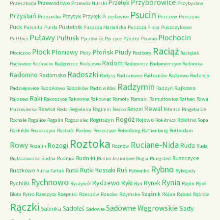
Przyborowice
Przełęk
Przewodowo
Przeszkoda
Przewóz Nurski
Przybysław
Psucin
Przystań
Przytyk
Przyłęk
Przysucha
Przęsławice
Pszczew
Pszczyna
Puck
Pustelnik
Pulsnitz
Purda
Puszcza Mariańska
Puszcza Piska
Puszczykowo
Puławy
Pułtusk
Płochocin
Puttbus
Pyrzowice
Pyrzyce
Pyzdry
Pławno
Raciąż
Płock
Płońsk
Płoniawy
Płudy
Płociczno
Płoty
Racibory
Raciążek
Radom
Racławice
Radawiec
Radgoszcz
Radojewo
Radomierz
Radomierzyce
Radomka
Radoszki
Radomno
Radomsko
Radysy
Radzanowo
Radzanów
Radzewo
Radzieje
Radzymin
Rajkowo
Radziejowice
Radzikowo
Radzików
Radziwiłów
Radzyń
Raki
Rajszew
Rakoszyce
Rakowice
Rakowiec
Ramoty
Ramuki
Ramułtowice
Rathen
Rawa
Rewal
Rawka
Reszel
Mazowiecka
Reda
Regielnica
Regimin
Resko
Ribnitz
Ringebalde
Rogóż
Roguszyn
Rojewo
Rokitno
Rochale
Rogalice
Rogalin
Rogoziniec
Rokitnica
Ropa
Roskilde
Rossoszyca
Rostock
Rostow
Roszczyce
Rotenburg
Rothenburg
Rotterdam
Roztoka
Ruciane-Nida
Rowy
Rozogi
Ruda
Rozalin
Rożnów
Ruda
Rudniki
Ruszczyce
Białaczowska
Rudna
Rudnica
Rudno Jeziorowe
Rugia
Rungsted
Rybno
Ruś
Rutki Kossaki
Ruszkowo
Rutki
Rutka-Tartak
Rybienko
Rybojady
Rychnowo
Rynia
Rydzewo
Ryki
Rynek
Rychliki
Ryczywół
Ryn
Rypin
Ryte
Rząśnik
Błota
Rytro
Rzeczyca
Rzepniki
Rzeszów
Rzuców
Rzymsko
Różan
Rąbież
Rąblów
Rączki
Sadowne Węgrowskie
Sady
Sadoleś
Sabinka
Sadowie