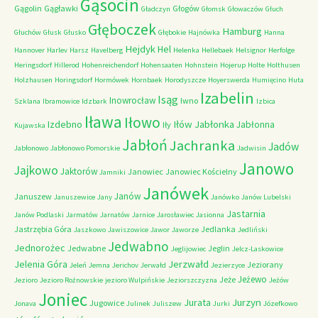
Gąsocin
Gągolin
Gągławki
Głogów
Gładczyn
Głomsk
Głowaczów
Głuch
Głęboczek
Hamburg
Głuchów
Głusk
Głusko
Głębokie
Hajnówka
Hanna
Hejdyk
Hel
Hannover
Harlev
Harsz
Havelberg
Helenka
Hellebaek
Helsignor
Herfolge
Heringsdorf
Hillerod
Hohenreichendorf
Hohensaaten
Hohnstein
Hojerup
Holte
Holthusen
Holzhausen
Horingsdorf
Hormówek
Hornbaek
Horodyszcze
Hoyerswerda
Humięcino
Huta
Izabelin
Isąg
Inowrocław
Iwno
Szklana
Ibramowice
Idzbark
Izbica
Iława
Iłowo
Iłów
Jabłonka
Izdebno
Jabłonna
Iły
Kujawska
Jabłoń
Jachranka
Jadów
Jabłonowo
Jabłonowo Pomorskie
Jadwisin
Janowo
Jajkowo
Jaktorów
Janowiec
Janowiec Kościelny
Jamniki
Janówek
Janów
Januszew
Januszewice
Jany
Janówko
Janów Lubelski
Jastarnia
Janów Podlaski
Jarmatów
Jarnatów
Jarnice
Jarosławiec
Jasionna
Jastrzębia Góra
Jedlanka
Jaszkowo
Jawiszowice
Jawor
Jaworze
Jedliński
Jedwabno
Jednorożec
Jedwabne
Jeglin
Jeglijowiec
Jelcz-Laskowice
Jerzwałd
Jelenia Góra
Jeziorany
Jeleń
Jemna
Jerichov
Jerwałd
Jezierzyce
Jeżewo
Jeże
Jezioro
Jezioro Rożnowskie
jezioro Wulpińskie
Jeziorszczyzna
Jeżów
Joniec
Jurzyn
Jurata
Jugowice
Jonava
Julinek
Juliszew
Jurki
Józefkowo