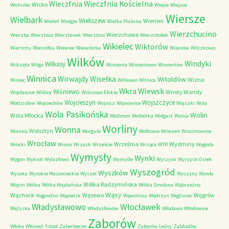
Wieczfnia Kościelna
Wieczfnia
Wicko
Wichulec
Wiejce
Wiejsce
Wiersze
Wielbark
Wieliszew
Wieniec
Wieleń
Wielgie
Wielka Piaśnica
Wierzchucino
Wierzchowo
Wierzba
Wierzbica
Wierzbinek
Wierzbno
Wierzchołek
Wikielec
Wiktorów
Wierzchy
Wiesiółka
Wiewiec
Wiewiórów
Wilanów
Wilczkowo
Wilków
Windyki
Wilkasy
Wilczęta
Wilga
Wincenta
Wincentowo
Wincentów
Winnica
Wirwajdy
Wisełka
Witoldów
Wizna
Winiec
Witkowo
Witnica
Wkra
Wlewsk
Wiśniewo
Wnory Wandy
Więcławice
Wiślica
Wiśniowo Ełckie
Wojcieszyn
Wojszczyce
Wodzisław
Wojciechów
Wojnicz
Wojnowice
Wojszki
Wola
Wola Pasikońska
Wolin
Wola Młocka
Wolbrom
Wolbórka
Wolgast
Wolica
Worliny
Wonna
Wolsztyn
Wolnica
Worgule
Wołkowe
Wriezen
Wrocimowice
Wrocław
Września
Wydminy
Wrocki
Wrona
Wrzask
Wrzeście
Wrząca
WTR
Wygoda
Wymysły
Wynki
Wygon
Wykrot
Wylazłowo
Wymyśle
Wyrzysk
Wyrzysk Osiek
Wyszogród
Wyszków
Wysoka
Wysokie Mazowieckie
Wyszel
Wyszyny
Wywła
Wólka Radzymińska
Wójcin
Wólka
Wólka Majdańska
Wólka Smolana
Wąbrzeźno
Wąsy
Wąchock
Wąsewo
Węgrów
Wągrodno
Wąpielsk
Wąwolnica
Wędrzyn
Węgliniec
Władysławowo
Włocławek
Wężyska
Władysławów
Włodawa
Włodowice
Zaborów
Włoka
Włosień
Ystad
Zaberbecze
Zaborów Leśny
Zabłudów