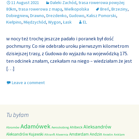
11 August 2021
Daleki Zachód
,
trasa rowerowa powyżej
80km
,
trasa rowerowa z mapą
,
Wielkopolska
Breń
,
Brzeziny
,
Dobiegniew
,
Drawno
,
Drezdenko
,
Gudowo
,
Kalisz Pomorski
,
Kiełpino
,
Międzychód
,
Wygon
,
Łask
EL
w nocy też trochę jeszcze padało i poranek był dość
pochmurny. Co nie odebrało uroku pierwszym kilometrom
dzisiejszej trasy, z Gudowa do wyjazdu na wojewódzką 175.
ten odcinek znałam, czekałam na niego – wiedziałam że jest
[…]
Leave a comment
Tu byłam
Adamówek
Aleksandrów
Ahlbeck
Abramów
Aeroskobing
Andzin
Aleksandrów Kujawski
Amsterdam
Altranft
Alwernia
Anielin
Anklam