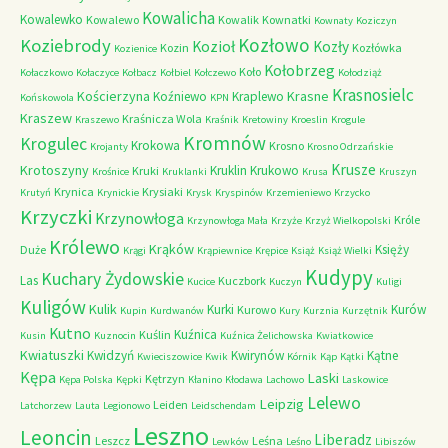
Kowalicha
Kowalewko
Kowalewo
Kowalik
Kownatki
Kownaty
Koziczyn
Kozłowo
Koziebrody
Kozioł
Kozły
Kozin
Kozłówka
Kozienice
Kołobrzeg
Koło
Kołaczkowo
Kołaczyce
Kołbacz
Kołbiel
Kołczewo
Kołodziąż
Krasnosielc
Kościerzyna
Krasne
Koźniewo
Kraplewo
Końskowola
KPN
Kraszew
Kraśnicza Wola
Kraszewo
Kraśnik
Kretowiny
Kroeslin
Krogule
Kromnów
Krogulec
Krokowa
Krosno
Krojanty
Krosno Odrzańskie
Krusze
Krotoszyny
Kruklin
Krukowo
Kruki
Krośnice
Kruklanki
Krusa
Kruszyn
Krynica
Krysiaki
Krutyń
Krynickie
Krysk
Kryspinów
Krzemieniewo
Krzycko
Krzyczki
Krzynowłoga
Króle
Krzynowłoga Mała
Krzyże
Krzyż Wielkopolski
Królewo
Krąków
Księży
Duże
Krągi
Krąpiewnice
Krępice
Książ
Książ Wielki
Kudypy
Kuchary Żydowskie
Las
Kuczbork
Kucice
Kuczyn
Kuligi
Kuligów
Kulik
Kurki
Kurów
Kurowo
Kupin
Kurdwanów
Kury
Kurznia
Kurzętnik
Kutno
Kuźnica
Kuślin
Kusin
Kuznocin
Kuźnica Żelichowska
Kwiatkowice
Kwiatuszki
Kwidzyń
Kwirynów
Kątne
Kwieciszowice
Kwik
Kórnik
Kąp
Kątki
Kępa
Laski
Kętrzyn
Kępa Polska
Kępki
Kłanino
Kłodawa
Lachowo
Laskowice
Lelewo
Leipzig
Leiden
Latchorzew
Lauta
Legionowo
Leidschendam
Leszno
Leoncin
Liberadz
Leszcz
Leśna
Lewków
Leśno
Libiszów