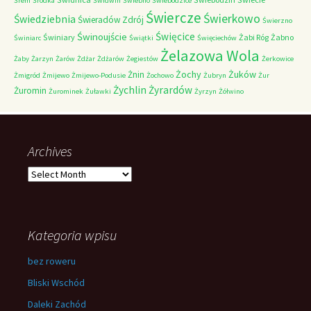
Śrem
Śródka
Świdwin
Świebno
Świebodzice
Świercze
Świerkowo
Świedziebnia
Świeradów Zdrój
Świerzno
Świnoujście
Święcice
Świniary
Żabi Róg
Żabno
Świniarc
Świątki
Święciechów
Żelazowa Wola
Żaby
Żarzyn
Żarów
Żdżar
Żdżarów
Żegiestów
Żerkowice
Żochy
Żuków
Żnin
Żmigród
Żmijewo
Żmijewo-Podusie
Żochowo
Żubryn
Żur
Żychlin
Żyrardów
Żuromin
Żurominek
Żuławki
Żyrzyn
Żółwino
Archives
Archives
Kategoria wpisu
bez roweru
Bliski Wschód
Daleki Zachód