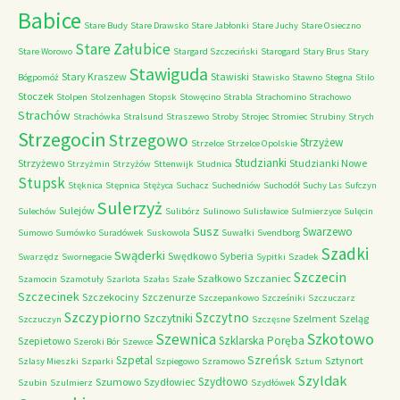
Babice
Stare Budy
Stare Drawsko
Stare Jabłonki
Stare Juchy
Stare Osieczno
Stare Załubice
Stare Worowo
Stargard Szczeciński
Starogard
Stary Brus
Stary
Stawiguda
Stary Kraszew
Stawiski
Bógpomóż
Stawisko
Stawno
Stegna
Stilo
Stoczek
Stolpen
Stolzenhagen
Stopsk
Stowęcino
Strabla
Strachomino
Strachowo
Strachów
Strachówka
Stralsund
Straszewo
Stroby
Strojec
Stromiec
Strubiny
Strych
Strzegocin
Strzegowo
Strzyżew
Strzelce
Strzelce Opolskie
Studzianki
Strzyżewo
Studzianki Nowe
Strzyżmin
Strzyżów
Sttenwijk
Studnica
Stupsk
Stęknica
Stępnica
Stężyca
Suchacz
Suchedniów
Suchodół
Suchy Las
Sufczyn
Sulerzyż
Sulejów
Sulechów
Sulibórz
Sulinowo
Sulisławice
Sulmierzyce
Sulęcin
Susz
Swarzewo
Sumowo
Sumówko
Suradówek
Suskowola
Suwałki
Svendborg
Szadki
Swąderki
Swędkowo
Syberia
Swarzędz
Swornegacie
Sypitki
Szadek
Szczecin
Szałkowo
Szczaniec
Szamocin
Szamotuły
Szarlota
Szałas
Szałe
Szczecinek
Szczekociny
Szczenurze
Szczepankowo
Szcześniki
Szczuczarz
Szczypiorno
Szczytno
Szczytniki
Szelment
Szeląg
Szczuczyn
Szczęsne
Szkotowo
Szewnica
Szklarska Poręba
Szepietowo
Szeroki Bór
Szewce
Szreńsk
Szpetal
Sztynort
Szlasy Mieszki
Szparki
Szpiegowo
Szramowo
Sztum
Szyldak
Szydłowo
Szumowo
Szydłowiec
Szubin
Szulmierz
Szydłówek