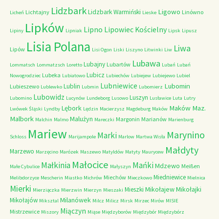
Lidzbark
Ligowo
Lidzbark Warmiński
Lichtajny
Linówno
Licheń
Lieske
Lipków
Lipno
Lipowiec Kościelny
Lipiny
Lipniak
Lipsk
Lipusz
Lisia Polana
Liwa
Lipów
Lisi Ogon
Liski
Liszyno
Litwinki
Liw
Lubawa
Lubajny
Lubartów
Lommatsch
Lommatzsch
Loretto
Lubań
Lubań
Lubicz
Lubeka
Nowogrodziec
Lubiatowo
Lubiechów
Lubiejew
Lubiejewo
Lubiel
Lubniewice
Lubomin
Lublin
Lubieszewo
Lublewko
Lubmin
Lubomierz
Lubowidz
Luszyn
Lubomino
Lucynów
Lundeborg
Lusowo
Lusławice
Luta
Lutry
Maków Maz.
Lębork
Lwówek Śląski
Lyndby
Lędzin
Macierzysz
Magdeburg
Maków
Malbork
Malużyn
Margonin
Marianów
Malchin
Malmo
Mareczki
Marienburg
Mariew
Marynino
Marki
Schloss
Marijampole
Marlow
Martwa Wisła
Małdyty
Marzewo
Marzęcino
Marózek
Maszewo
Matyldów
Matyty
Maurycew
Małocice
Małkinia
Mańki
Mdzewo
Meißen
Małe Cybulice
Małyszyn
Miedniewice
Miechów
Melibdorzyce
Mescherin
Miastko
Michrów
Mieczkowo
Mielnica
Mierki
Mikołajew
Mikołajki
Mieszki
Mierziączka
Mierzwin
Mierzyn
Mieszaki
Milanówek
Mikołajów
Miksztal
Milcz
Milicz
Mirsk
Mirzec
Mirów
MISIE
Miączyn
Mistrzewice
Miszory
Miąse
Międzyborów
Międzybór
Międzybórz