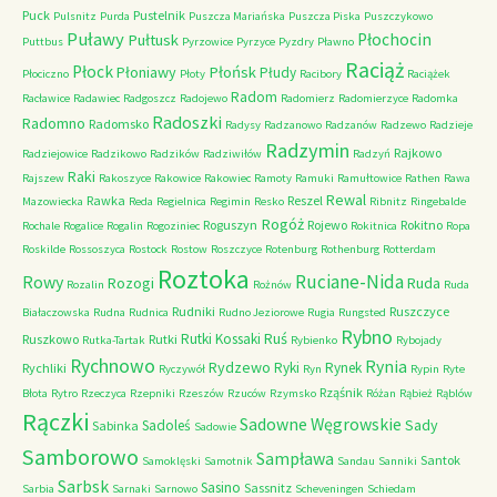
Puck
Pustelnik
Pulsnitz
Purda
Puszcza Mariańska
Puszcza Piska
Puszczykowo
Puławy
Pułtusk
Płochocin
Puttbus
Pyrzowice
Pyrzyce
Pyzdry
Pławno
Raciąż
Płock
Płońsk
Płoniawy
Płudy
Płociczno
Płoty
Racibory
Raciążek
Radom
Racławice
Radawiec
Radgoszcz
Radojewo
Radomierz
Radomierzyce
Radomka
Radoszki
Radomno
Radomsko
Radysy
Radzanowo
Radzanów
Radzewo
Radzieje
Radzymin
Rajkowo
Radziejowice
Radzikowo
Radzików
Radziwiłów
Radzyń
Raki
Rajszew
Rakoszyce
Rakowice
Rakowiec
Ramoty
Ramuki
Ramułtowice
Rathen
Rawa
Rewal
Rawka
Reszel
Mazowiecka
Reda
Regielnica
Regimin
Resko
Ribnitz
Ringebalde
Rogóż
Roguszyn
Rojewo
Rokitno
Rochale
Rogalice
Rogalin
Rogoziniec
Rokitnica
Ropa
Roskilde
Rossoszyca
Rostock
Rostow
Roszczyce
Rotenburg
Rothenburg
Rotterdam
Roztoka
Ruciane-Nida
Rowy
Rozogi
Ruda
Rozalin
Rożnów
Ruda
Rudniki
Ruszczyce
Białaczowska
Rudna
Rudnica
Rudno Jeziorowe
Rugia
Rungsted
Rybno
Ruś
Rutki Kossaki
Ruszkowo
Rutki
Rutka-Tartak
Rybienko
Rybojady
Rychnowo
Rynia
Rydzewo
Ryki
Rynek
Rychliki
Ryczywół
Ryn
Rypin
Ryte
Rząśnik
Błota
Rytro
Rzeczyca
Rzepniki
Rzeszów
Rzuców
Rzymsko
Różan
Rąbież
Rąblów
Rączki
Sadowne Węgrowskie
Sady
Sadoleś
Sabinka
Sadowie
Samborowo
Sampława
Santok
Samoklęski
Samotnik
Sandau
Sanniki
Sarbsk
Sasino
Sassnitz
Sarbia
Sarnaki
Sarnowo
Scheveningen
Schiedam