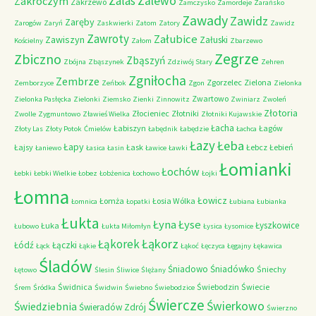
Zalas
Zalewo
Zakroczym
Zakrzewo
Zamczysko
Zamordeje
Zarańsko
Zawady
Zawidz
Zaręby
Zarogów
Zaryń
Zaskwierki
Zatom
Zatory
Zawidz
Zawroty
Załubice
Zawiszyn
Załuski
Kościelny
Załom
Zbarzewo
Zegrze
Zbiczno
Zbąszyń
Zbójna
Zbąszynek
Zdziwój Stary
Zehren
Zgniłocha
Zembrze
Zgorzelec
Zielona
Zemborzyce
Zeńbok
Zgon
Zielonka
Zwartowo
Zielonka Pasłęcka
Zielonki
Ziemsko
Zienki
Zinnowitz
Zwiniarz
Zwoleń
Złotoria
Złocieniec
Złotniki
Zwolle
Zygmuntowo
Zławieś Wielka
Złotniki Kujawskie
Łacha
Łabiszyn
Łagów
Złoty Las
Złoty Potok
Ćmielów
Łabędnik
Łabędzie
Łachca
Łazy
Łeba
Łapy
Łajsy
Łask
Łebcz
Łebień
Łaniewo
Łasica
Łasin
Ławice
Ławki
Łomianki
Łochów
Łebki
Łebki Wielkie
Łobez
Łobżenica
Łochowo
Łojki
Łomna
Łowicz
Łomża
Łosia Wólka
Łomnica
Łopatki
Łubiana
Łubianka
Łukta
Łyna
Łyse
Łyszkowice
Łuka
Łubowo
Łukta Miłomłyn
Łysica
Łysomice
Łąkorz
Łąkorek
Łódź
Łączki
Łąck
Łąkie
Łąkoć
Łęczyca
Łęgajny
Łękawica
Śladów
Śniadowo
Śniadówko
Śniechy
Łętowo
Ślesin
Śliwice
Ślężany
Świdnica
Świebodzin
Świecie
Śrem
Śródka
Świdwin
Świebno
Świebodzice
Świercze
Świerkowo
Świedziebnia
Świeradów Zdrój
Świerzno