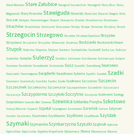
Stare Załubice
Stare Worowo
Stargard Szczeciński
Starogard
Stary Brus
Stary
Stawiguda
Stary Kraszew
Stawiski
Bógpomóż
Stawisko
Stawno
Stegna
Stilo
Stoczek
Stolpen
Stolzenhagen
Stopsk
Stowęcino
Strabla
Strachomino
Strachowo
Strachów
Strachówka
Stralsund
Straszewo
Stroby
Strojec
Stromiec
Strubiny
Strych
Strzegocin
Strzegowo
Strzyżew
Strzelce
Strzelce Opolskie
Studzianki
Strzyżewo
Studzianki Nowe
Strzyżmin
Strzyżów
Sttenwijk
Studnica
Stupsk
Stęknica
Stępnica
Stężyca
Suchacz
Suchedniów
Suchodół
Suchy Las
Sufczyn
Sulerzyż
Sulejów
Sulechów
Sulibórz
Sulinowo
Sulisławice
Sulmierzyce
Sulęcin
Susz
Swarzewo
Sumowo
Sumówko
Suradówek
Suskowola
Suwałki
Svendborg
Szadki
Swąderki
Swędkowo
Syberia
Swarzędz
Swornegacie
Sypitki
Szadek
Szczecin
Szałkowo
Szczaniec
Szamocin
Szamotuły
Szarlota
Szałas
Szałe
Szczecinek
Szczekociny
Szczenurze
Szczepankowo
Szcześniki
Szczuczarz
Szczypiorno
Szczytno
Szczytniki
Szelment
Szeląg
Szczuczyn
Szczęsne
Szkotowo
Szewnica
Szklarska Poręba
Szepietowo
Szeroki Bór
Szewce
Szreńsk
Szpetal
Sztynort
Szlasy Mieszki
Szparki
Szpiegowo
Szramowo
Sztum
Szyldak
Szydłowo
Szumowo
Szydłowiec
Szubin
Szulmierz
Szydłówek
Szymaki
Szyszki
Szynkarzyzna
Szymanów
Sząbruk
Sędzice
Sława
Sędzichów
Sędziszów
Sępólno Krajeńskie
Słabomierz
Sławatycze
Sławno