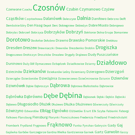
Czosnów
Czubin
Czymanowo
Czyżew
Czerwone
Czocha
Dalnia
Cząstków
Dalanówek
Daniłowo
Częstochowa
Daleszyce
Debrzno
Delft
Den Haag
Dobre Miasto
Dembskie Góry
Depot
Derc
Dobiegniew
Dobieżyn
Dobrojewo
Dobrzyń
Dobrzyków
Dobrylas
Dobrzeń
Dobrzyca
Doktorce
Dolna Grupa
Domaniew
Dorotowo
Drawsko Pomorskie
Drawno
Dosłońce
Dołubno
Drebkau
Drogiszka
Dresden
Dreszew
Drewniaczki
Drewnów
Drezdenko
Droblin
Dudy Puszczańskie
Drogoszewo
Drohiczyn
Droszków
Drwalew
Drygały
Drążewo
Działdowo
Duninowo
Duży Dół
Dymaczewo
Dzbądzek
Dziadkowice
Dziarny
Dziekanów
Dzierzgoń
Dziecinów
Dzierzgowo
Dziekanów Leśny
Dziemiany
Dziwnów
Dzierżążnia
Dzierzgów
Dzierżoniów
Dziewierzewo
Dziećmirowice
Dziunin
Dąbrowa
Dziwnówek
Dąbie
Dąbroszyn
Dąbrowa Białostocka
Dąbrowice
Dębina
Dębe
Dąbrówno
Dąbrówka
Dębionek
Dębki
Dęblin
Dębniki
Długosiodło
Dłużek
Dłużka
Dłużniewo
Dębowo
Dłużewo
Dźwierzuty
Dźwirzuty
Elbląg
Dźwirzyno
Elgnówko
Edwardów
Elżbietów
Erurt
Ełk Szyba
Fabianki
Faborgi
Flensburg
Falkowo
Flansburg
Florynki
Franciszkowo
Fredericia
Friedland
Friedrichstahl
Frąknowo
Gaj
Gady
Frombork
Frydland
Frygnowo
Funka
Fynshav
Gabrysin
Garwolin
Gartz
Gajówka
Garbów
Garczegorze
Gardna Wielka
Gardzienice
Garnek
Gassy