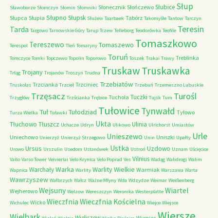
Słup
Słubice
Słonecznik
Słończewo
Sławoborze
Słomczyn
Słomin
Słomniki
Słupno
Słupsk
Słupca
Słupia
Tabórz
Służew
Taarbaek
Takomyśle
Tantow
Tarczyn
Teresin
Tarda
Targowo
Tarnowskie Góry
Tarup
Tczew
Telleborg
Teodorówka
Teofile
Tomaszkowo
Tereszewo
Tomaszewo
Terespol
Tleń
Tomaryny
Toruń
Treblinka
Tomczyce
Tomki
Topczewo
Topolin
Toporowo
Toszek
Trakai
Trawy
Truskaw
Truskawka
Trojany
Trląg
Trojanów
Troszyn
Trudna
Trzebiatów
Trzcianka
Trzciniec
Truskolas
Trzciel
Trzebuń
Trzemeszno Lubuskie
Trzęsacz
Turośl
Tuczki
Tuchola
Trzygłów
Trzścianka
Trębice
Tujsk
Tum
Tułowice
Tynwałd
Tuł
Tułodziad
Tyłowo
Turza Wielka
Tuławki
Ukta
Tłuchowo
Tłuszcz
Ulinia
Uchacze
Udryn
Ulikowo
Ulrichorst
Umiastów
Urle
Unieszewo
Uniechowo
Uniszki
Unierzyż
Unierzyż Strzegowo
Unin
Upałty
Ustka
Ursus
Uzdowo
Urowo
Urszulin
Usedom
Ustanówek
Ustroń
Uznam
Uścięcice
Vilnius
Vallo
Varso Tower
Veivieriai
Velo Krynica
Velo Poprad
Ves
Wadąg
Walidrogi
Walim
Warka
Warlity Wielkie
Warchały
Warmiak
Wapnica
Warlity
Warszawa
Warta
Wawrzyszew
Wałbrzych
Wałcz
Ważne Młyny
Wda
Wdzydze
Weimar
Weißenberg
Wejsuny
Wiartel
Wejherowo
Welzow
Wereszczyn
Weronika
Westerplatte
Wieczfnia Kościelna
Wieczfnia
Wicko
Wichulec
Wiejce
Wiejsce
Wiersze
Wielbark
Wieliszew
Wieniec