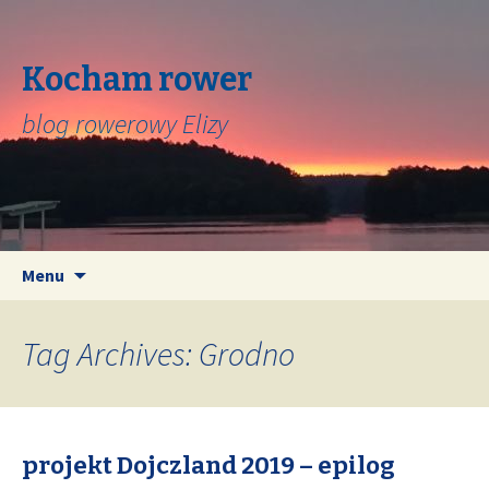
Kocham rower
blog rowerowy Elizy
Skip
Search
Menu
to
for:
content
Tag Archives: Grodno
projekt Dojczland 2019 – epilog