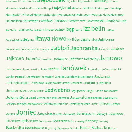
Hamburg
Głuchów
Głusk
Głusko
Głębokie
Hajnówka
Hanna
Hejdyk
Hel
Hannover
Harlev
Harsz
Havelberg
Helenka
Hellebaek
Helsignor
Herfolge
Heringsdorf
Hillerod
Hohenreichendorf
Hohensaaten
Hohnstein
Hojerup
Holte
Holthusen
Holzhausen
Horingsdorf
Hormówek
Hornbaek
Horodyszcze
Hoyerswerda
Humięcino
Huta
Izabelin
Isąg
Inowrocław
Iwno
Szklana
Ibramowice
Idzbark
Izbica
Iława
Iłowo
Iłów
Jabłonka
Izdebno
Jabłonna
Iły
Kujawska
Jabłoń
Jachranka
Jadów
Jabłonowo
Jabłonowo Pomorskie
Jadwisin
Janowo
Jajkowo
Jaktorów
Janowiec
Janowiec Kościelny
Jamniki
Janówek
Janów
Januszew
Januszewice
Jany
Janówko
Janów Lubelski
Jastarnia
Janów Podlaski
Jarmatów
Jarnatów
Jarnice
Jarosławiec
Jasionna
Jastrzębia Góra
Jedlanka
Jaszkowo
Jawiszowice
Jawor
Jaworze
Jedliński
Jedwabno
Jednorożec
Jedwabne
Jeglin
Jeglijowiec
Jelcz-Laskowice
Jerzwałd
Jelenia Góra
Jeziorany
Jeleń
Jemna
Jerichov
Jerwałd
Jezierzyce
Jeżewo
Jeże
Jezioro
Jezioro Rożnowskie
jezioro Wulpińskie
Jeziorszczyzna
Jeżów
Joniec
Jurzyn
Jurata
Jugowice
Jonava
Julinek
Juliszew
Jurki
Józefkowo
Józefów
Jędrzejów
Kaczorowo
Kaczory
Kaczkowo
Kaczorowy
Kadyny
Kadzidło
Kaliszki
Kalisz
Kadłubówka
Kajetany
Kajkowo
Kalisko
Kalisz