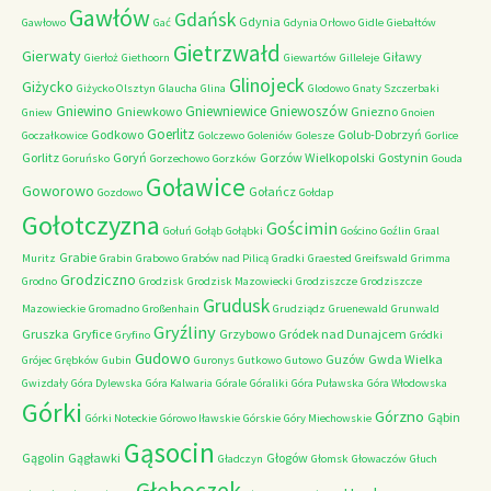
Gawłów
Gdańsk
Gdynia
Gawłowo
Gać
Gdynia Orłowo
Gidle
Giebałtów
Gietrzwałd
Gierwaty
Giławy
Gierłoż
Giethoorn
Giewartów
Gilleleje
Glinojeck
Giżycko
Giżycko Olsztyn
Glaucha
Glina
Glodowo
Gnaty Szczerbaki
Gniewino
Gniewniewice
Gniewoszów
Gniewkowo
Gniezno
Gniew
Gnoien
Goerlitz
Godkowo
Golub-Dobrzyń
Goczałkowice
Golczewo
Goleniów
Golesze
Gorlice
Gorlitz
Goryń
Gorzów Wielkopolski
Gostynin
Goruńsko
Gorzechowo
Gorzków
Gouda
Goławice
Goworowo
Gołańcz
Gozdowo
Gołdap
Gołotczyzna
Gościmin
Gołuń
Gołąb
Gołąbki
Gościno
Goźlin
Graal
Grabie
Muritz
Grabin
Grabowo
Grabów nad Pilicą
Gradki
Graested
Greifswald
Grimma
Grodziczno
Grodno
Grodzisk
Grodzisk Mazowiecki
Grodziszcze
Grodziszcze
Grudusk
Mazowieckie
Gromadno
Großenhain
Grudziądz
Gruenewald
Grunwald
Gryźliny
Gruszka
Gryfice
Grzybowo
Gródek nad Dunajcem
Gryfino
Gródki
Gudowo
Guzów
Gwda Wielka
Grójec
Grębków
Gubin
Guronys
Gutkowo
Gutowo
Gwizdały
Góra Dylewska
Góra Kalwaria
Górale
Góraliki
Góra Puławska
Góra Włodowska
Górki
Górzno
Gąbin
Górki Noteckie
Górowo Iławskie
Górskie
Góry Miechowskie
Gąsocin
Gągolin
Gągławki
Głogów
Gładczyn
Głomsk
Głowaczów
Głuch
Głęboczek