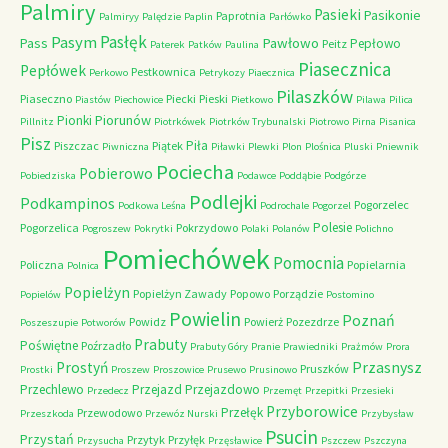
Palmiry
Pasieki
Pasikonie
Paprotnia
Palmiryy
Palędzie
Paplin
Parłówko
Pasłęk
Pasym
Pawłowo
Pass
Pepłowo
Peitz
Paterek
Patków
Paulina
Piasecznica
Pepłówek
Pestkownica
Perkowo
Petrykozy
Piaecznica
Pilaszków
Piaseczno
Piecki
Pieski
Piastów
Piechowice
Pietkowo
Pilawa
Pilica
Piorunów
Pionki
Pillnitz
Piotrkówek
Piotrków Trybunalski
Piotrowo
Pirna
Pisanica
Pisz
Piła
Piszczac
Piątek
Piwniczna
Piławki
Plewki
Plon
Plośnica
Pluski
Pniewnik
Pociecha
Pobierowo
Pobiedziska
Podawce
Poddąbie
Podgórze
Podlejki
Podkampinos
Pogorzelec
Podkowa Leśna
Podrochale
Pogorzel
Polesie
Pogorzelica
Pokrzydowo
Pogroszew
Pokrytki
Polaki
Polanów
Polichno
Pomiechówek
Pomocnia
Policzna
Popielarnia
Polnica
Popielżyn
Popielżyn Zawady
Popowo
Porządzie
Popielów
Postomino
Powielin
Poznań
Powidz
Powierż
Pozezdrze
Poszeszupie
Potworów
Prabuty
Poświętne
Poźrzadło
Prabuty Góry
Pranie
Prawiedniki
Prażmów
Prora
Przasnysz
Prostyń
Pruszków
Prostki
Proszew
Proszowice
Prusewo
Prusinowo
Przechlewo
Przejazd
Przejazdowo
Przedecz
Przemęt
Przepitki
Przesieki
Przyborowice
Przełęk
Przewodowo
Przeszkoda
Przewóz Nurski
Przybysław
Psucin
Przystań
Przytyk
Przyłęk
Przysucha
Przęsławice
Pszczew
Pszczyna