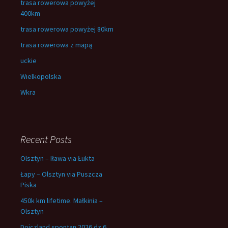
trasa rowerowa powyżej
400km
trasa rowerowa powyżej 80km
trasa rowerowa z mapą
uckie
Wielkopolska
Wkra
Recent Posts
Olsztyn – Iława via Łukta
Łapy – Olsztyn via Puszcza
Piska
450k km lifetime. Małkinia –
Olsztyn
Dojczland spontan 2026 dz.6