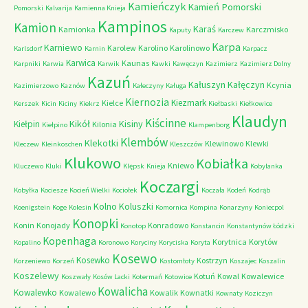
Kamieńczyk
Kamień Pomorski
Pomorski
Kalvarija
Kamienna Knieja
Kampinos
Kamion
Karaś
Kamionka
Karczmisko
Kaputy
Karczew
Karpa
Karniewo
Karolew
Karolino
Karolinowo
Karlsdorf
Karnin
Karpacz
Karwica
Kaunas
Karpniki
Karwia
Karwik
Kawki
Kawęczyn
Kazimierz
Kazimierz Dolny
Kazuń
Kałuszyn
Kałęczyn
Kcynia
Kazimierzowo
Kaznów
Kałeczyny
Kaługa
Kiernozia
Kiezmark
Kielce
Kerszek
Kicin
Kiciny
Kiekrz
Kiełbaski
Kiełkowice
Klaudyn
Kiścinne
Kikół
Kisiny
Kiełpin
Kilonia
Kiełpino
Klampenborg
Klembów
Klekotki
Klewinowo
Klewki
Kleczew
Kleinkoschen
Kleszczów
Klukowo
Kobiałka
Kniewo
Kluczewo
Kluki
Klępsk
Knieja
Kobylanka
Koczargi
Kobyłka
Kociesze
Kocień Wielki
Kociołek
Koczała
Kodeń
Kodrąb
Kolno
Koluszki
Koenigstein
Koge
Kolesin
Komornica
Kompina
Konarzyny
Koniecpol
Konopki
Konin
Konojady
Konradowo
Konotop
Konstancin
Konstantynów Łódzki
Kopenhaga
Korytnica
Korytów
Kopalino
Koronowo
Koryciny
Koryciska
Koryta
Kosewo
Kosewko
Kostrzyn
Korzeniewo
Korzeń
Kostomłoty
Koszajec
Koszalin
Koszelewy
Kotuń
Kowal
Kowalewice
Koszwały
Kosów Lacki
Kotermań
Kotowice
Kowalicha
Kowalewko
Kowalewo
Kowalik
Kownatki
Kownaty
Koziczyn