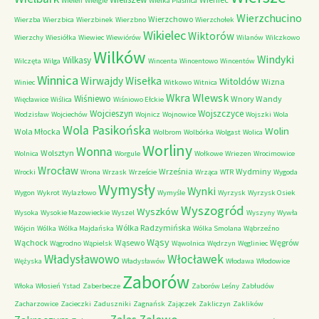
Wieleń
Wielgie
Wielka Piaśnica
Wierzchucino
Wierzchowo
Wierzba
Wierzbica
Wierzbinek
Wierzbno
Wierzchołek
Wikielec
Wiktorów
Wierzchy
Wiesiółka
Wiewiec
Wiewiórów
Wilanów
Wilczkowo
Wilków
Windyki
Wilkasy
Wilczęta
Wilga
Wincenta
Wincentowo
Wincentów
Winnica
Wirwajdy
Wisełka
Witoldów
Wizna
Winiec
Witkowo
Witnica
Wkra
Wlewsk
Wiśniewo
Wnory Wandy
Więcławice
Wiślica
Wiśniowo Ełckie
Wojcieszyn
Wojszczyce
Wodzisław
Wojciechów
Wojnicz
Wojnowice
Wojszki
Wola
Wola Pasikońska
Wolin
Wola Młocka
Wolbrom
Wolbórka
Wolgast
Wolica
Worliny
Wonna
Wolsztyn
Wolnica
Worgule
Wołkowe
Wriezen
Wrocimowice
Wrocław
Września
Wydminy
Wrocki
Wrona
Wrzask
Wrzeście
Wrząca
WTR
Wygoda
Wymysły
Wynki
Wygon
Wykrot
Wylazłowo
Wymyśle
Wyrzysk
Wyrzysk Osiek
Wyszogród
Wyszków
Wysoka
Wysokie Mazowieckie
Wyszel
Wyszyny
Wywła
Wólka Radzymińska
Wójcin
Wólka
Wólka Majdańska
Wólka Smolana
Wąbrzeźno
Wąsy
Wąchock
Wąsewo
Węgrów
Wągrodno
Wąpielsk
Wąwolnica
Wędrzyn
Węgliniec
Władysławowo
Włocławek
Wężyska
Władysławów
Włodawa
Włodowice
Zaborów
Włoka
Włosień
Ystad
Zaberbecze
Zaborów Leśny
Zabłudów
Zacharzowice
Zacieczki
Zaduszniki
Zagnańsk
Zajączek
Zakliczyn
Zaklików