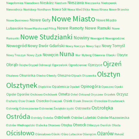
Nieszawa
Nieskórz
Niepołomice
Nieradowo
Niestum
Nieszawka
Nietoperek
Nowa Sól
Niewodnica
Nootdorp
Nordhavn
Nowa Wieś Ełcka
Nowa Wrona
Nowe Brzesko
Nowe Miasto
Nowe Guty
Nowe Miasto
Nowe Duninowo
Nowe Ramoty
Nowe Ramuki
Lubawskie
Nowe Miasto nad Pilicą
Nowe
Nowe Studzianki
Nowiny
Rumunki
Nowogard
Nowogrodziec
Nowogród
Nowy Dwór Gdański
Nowy Tomyśl
Nowy Korczyn
Nowy Sącz
Nuna
Nowęcin
Obryte
Nowy Troszyn
Nowy Zyck
Nur
Nyborg
Obierwia
Obroki
Ojrzeń
Obrąb
Ojerzyce
Ocięte
Ocypel
Odrowąż
Ogorzelnik
Ogrodzieniec
Olsztyn
Okuninka
Oleszno
Okalewo
Olecko
Olendy
Olpuch
Olszewka
Olsztynek
Opinogóra
Opalenica
Olędzkie
Opaleń
Opoczno
Opoki
Orneta
Orzysz
Opole
Oporów
Orchowo
Orchówek
Ortel
Ortrand
Oryszew
Orzełek
Osiecko
Osiek
Oschatz
Osie
Osieck
Osieczek
Osiek Drawski
Osmolice
Osnabrueck
Ostrołęka
Ostrowite
Ostroróg
Ostroszowice
Ostrowiec Świętokrzyski
Ostróda
Ostrówek
Ostrów Lubelski
Ostrów Mazowiecka
Ostródy
Ostrów
Otwock
Otręba
Ostrów Wielkopolski
Osówka
Otorowo
Otłoczyn
Owińsk
Ołuda
Ościsłowo
Ożarów
Ośmiałowo
Ośniki
Ośno Lubuskie
Oświęcim
Pakość