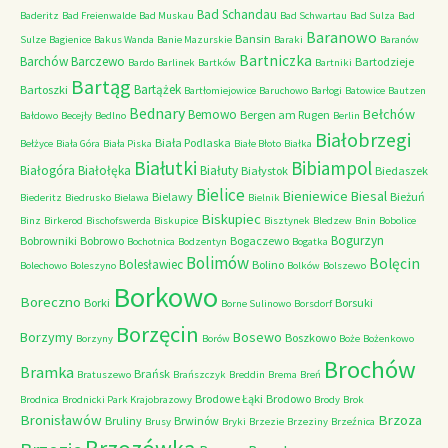
Bad Schandau
Baderitz
Bad Freienwalde
Bad Muskau
Bad Schwartau
Bad Sulza
Bad
Baranowo
Bansin
Sulze
Bagienice
Bakus Wanda
Banie Mazurskie
Baraki
Baranów
Bartniczka
Barchów
Barczewo
Bartodzieje
Bardo
Barlinek
Bartków
Bartniki
Bartąg
Bartążek
Bartoszki
Bartłomiejowice
Baruchowo
Barłogi
Batowice
Bautzen
Bednary
Bełchów
Bemowo
Bergen am Rugen
Bałdowo
Becejły
Bedlno
Berlin
Białobrzegi
Biała Podlaska
Bełżyce
Biała Góra
Biała Piska
Białe Błoto
Białka
Białutki
Bibiampol
Białogóra
Białołęka
Białuty
Białystok
Biedaszek
Bielice
Bieniewice
Biesal
Bielawy
Bieżuń
Biederitz
Biedrusko
Bielawa
Bielnik
Biskupiec
Binz
Birkerod
Bischofswerda
Biskupice
Bisztynek
Bledzew
Bnin
Bobolice
Bogurzyn
Bobrowniki
Bobrowo
Bogaczewo
Bochotnica
Bodzentyn
Bogatka
Bolimów
Bolęcin
Bolesławiec
Bolino
Bolechowo
Boleszyno
Bolków
Bolszewo
Borkowo
Boreczno
Borki
Borsuki
Borne Sulinowo
Borsdorf
Borzęcin
Borzymy
Bosewo
Boszkowo
Borzyny
Borów
Boże
Bożenkowo
Brochów
Bramka
Brańsk
Bratuszewo
Brańszczyk
Breddin
Brema
Breń
Brodowe Łąki
Brodowo
Brodnica
Brodnicki Park Krajobrazowy
Brody
Brok
Bronisławów
Brzoza
Bruliny
Brwinów
Brusy
Bryki
Brzezie
Brzeziny
Brzeźnica