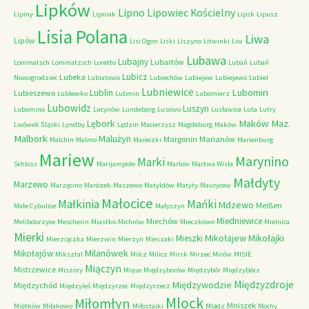
Lipków
Lipno
Lipowiec Kościelny
Lipiny
Lipniak
Lipsk
Lipusz
Lisia Polana
Liwa
Lipów
Lisi Ogon
Liski
Liszyno
Litwinki
Liw
Lubawa
Lubajny
Lubartów
Lommatsch
Lommatzsch
Loretto
Lubań
Lubań
Lubicz
Lubeka
Nowogrodziec
Lubiatowo
Lubiechów
Lubiejew
Lubiejewo
Lubiel
Lubniewice
Lubomin
Lublin
Lubieszewo
Lublewko
Lubmin
Lubomierz
Lubowidz
Luszyn
Lubomino
Lucynów
Lundeborg
Lusowo
Lusławice
Luta
Lutry
Maków Maz.
Lębork
Lwówek Śląski
Lyndby
Lędzin
Macierzysz
Magdeburg
Maków
Malbork
Malużyn
Margonin
Marianów
Malchin
Malmo
Mareczki
Marienburg
Mariew
Marynino
Marki
Schloss
Marijampole
Marlow
Martwa Wisła
Małdyty
Marzewo
Marzęcino
Marózek
Maszewo
Matyldów
Matyty
Maurycew
Małocice
Małkinia
Mańki
Mdzewo
Meißen
Małe Cybulice
Małyszyn
Miedniewice
Miechów
Melibdorzyce
Mescherin
Miastko
Michrów
Mieczkowo
Mielnica
Mierki
Mikołajew
Mikołajki
Mieszki
Mierziączka
Mierzwin
Mierzyn
Mieszaki
Milanówek
Mikołajów
Miksztal
Milcz
Milicz
Mirsk
Mirzec
Mirów
MISIE
Miączyn
Mistrzewice
Miszory
Miąse
Międzyborów
Międzybór
Międzybórz
Międzyzdroje
Międzywodzie
Międzychód
Międzyleś
Międzyrzec
Międzyrzecz
Mlock
Miłomłyn
Mniszek
Miętków
Miłakowo
Miłostajki
Mlądz
Mochy