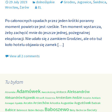
29 July 2019
dolnośląskie
Grodno
,
Jugowice
,
Świdnica
,
Wrocław
,
Żarów
EL
Po całonocnych opadach przez jeden krótki poranny
moment powietrze jest rześkie. Ten moment wystarcza,
żeby zachęcić mnie do jeszcze jednej, pożegnalnej
eksploracji. Nie udało się z zamkiem Grodziec, ale oto tuż
koło hotelu objawia się zamek
[…]
View all 2 comments
Tu byłam
Adamówek
Aleksandrów
Ahlbeck
Abramów
Aeroskobing
Andzin
Aleksandrów Kujawski
Amsterdam
Altranft
Alwernia
Anielin
Anklam
Arciechów
Augustówek
Arcelin
Arkadia
Augustów
Babiak
Annopol
Apolda
Baboszewo
Babice
Baciuty
Babimost
Babin
Babięta
Baby
Bachorze