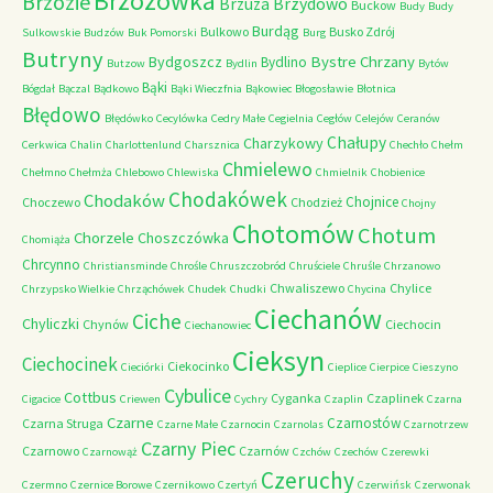
Brzozówka
Brzozie
Brzydowo
Brzuza
Buckow
Budy
Budy
Burdąg
Bulkowo
Busko Zdrój
Sulkowskie
Budzów
Buk Pomorski
Burg
Butryny
Bystre Chrzany
Bydgoszcz
Bydlino
Butzow
Bydlin
Bytów
Bąki
Bógdał
Bączal
Bądkowo
Bąki Wieczfnia
Bąkowiec
Błogosławie
Błotnica
Błędowo
Błędówko
Cecylówka
Cedry Małe
Cegielnia
Cegłów
Celejów
Ceranów
Chałupy
Charzykowy
Cerkwica
Chalin
Charlottenlund
Charsznica
Chechło
Chełm
Chmielewo
Chełmno
Chełmża
Chlebowo
Chlewiska
Chmielnik
Chobienice
Chodakówek
Chodaków
Chojnice
Choczewo
Chodzież
Chojny
Chotomów
Chotum
Chorzele
Choszczówka
Chomiąża
Chrcynno
Christiansminde
Chrośle
Chruszczobród
Chruściele
Chruśle
Chrzanowo
Chwaliszewo
Chylice
Chrzypsko Wielkie
Chrząchówek
Chudek
Chudki
Chycina
Ciechanów
Ciche
Chyliczki
Chynów
Ciechocin
Ciechanowiec
Cieksyn
Ciechocinek
Ciekocinko
Cieciórki
Cieplice
Cierpice
Cieszyno
Cybulice
Cottbus
Cyganka
Czaplinek
Cigacice
Criewen
Cychry
Czaplin
Czarna
Czarne
Czarnostów
Czarna Struga
Czarne Małe
Czarnocin
Czarnolas
Czarnotrzew
Czarny Piec
Czarnowo
Czarnów
Czarnowąż
Czchów
Czechów
Czerewki
Czeruchy
Czermno
Czernice Borowe
Czernikowo
Czertyń
Czerwińsk
Czerwonak