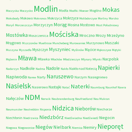
Modlin
Mokas
Modła
Mogilno
Moczyska
Moczysko
Modłki
Moeser
Mokrzyce
Mokowo
Mokrzyca
Mokobody
Mokronos
Molibdorzyce
Morliny
Morsko
Morąg
Morzyczyn
Mosina
Mostowo
Moryń
Morzeszczyn
Most Południowy
Mościska
Mostówka
Mrzeżyno
Mroczno
Mrozy
Moszczenica
Muszaki
Mrągowo
Murzynowo
Mszczonów
Muellrose
Muncheberg
Murowaniec
Myszyniec
Myszczyn
Mącice
Muszyna
Myszadła
Myślinów
Mąkoszyce
Mątyki
Mława
Nacpolsk
Mławka
Mężenin
Młochów
Młodzieszyn
Młynary
Młynki
Napierki
Nadkole
Nadole
Nakło nad Notecią
Nadarzyn
Nadma
Nakło
Naruszewo
Napiwoda
Narty
Narzym
Nasiegniewo
Narew
Nasielsk
Naterki
Nastajki
Nasierowo
Natać
Naumburg
Naunhof
Nawra
NDM
Nałęczów
Nerwik
Neubrandenburg
Neufriedland
Neu Mukran
Nidzica
Nieborów
Niechorze
Neumunster
Neutrebbin
Nicponia
Niedzbórz
Niegocin
Niechłonin
Niedrzwica
Niedźwiadna
Niedźwiedź
Nieporęt
Niegów
Nielbark
Niemiry
Niegowa
Niegowonice
Niemica