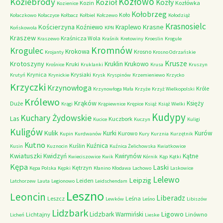
Kozłowo
Koziebrody
Kozioł
Kozły
Kozin
Kozłówka
Kozienice
Kołobrzeg
Koło
Kołaczkowo
Kołaczyce
Kołbacz
Kołbiel
Kołczewo
Kołodziąż
Krasnosielc
Kościerzyna
Krasne
Koźniewo
Kraplewo
Końskowola
KPN
Kraszew
Kraśnicza Wola
Kraszewo
Kraśnik
Kretowiny
Kroeslin
Krogule
Kromnów
Krogulec
Krokowa
Krosno
Krojanty
Krosno Odrzańskie
Krusze
Krotoszyny
Kruklin
Krukowo
Kruki
Krośnice
Kruklanki
Krusa
Kruszyn
Krynica
Krysiaki
Krutyń
Krynickie
Krysk
Kryspinów
Krzemieniewo
Krzycko
Krzyczki
Krzynowłoga
Króle
Krzynowłoga Mała
Krzyże
Krzyż Wielkopolski
Królewo
Krąków
Księży
Duże
Krągi
Krąpiewnice
Krępice
Książ
Książ Wielki
Kudypy
Kuchary Żydowskie
Las
Kuczbork
Kucice
Kuczyn
Kuligi
Kuligów
Kulik
Kurki
Kurów
Kurowo
Kupin
Kurdwanów
Kury
Kurznia
Kurzętnik
Kutno
Kuźnica
Kuślin
Kusin
Kuznocin
Kuźnica Żelichowska
Kwiatkowice
Kwiatuszki
Kwidzyń
Kwirynów
Kątne
Kwieciszowice
Kwik
Kórnik
Kąp
Kątki
Kępa
Laski
Kętrzyn
Kępa Polska
Kępki
Kłanino
Kłodawa
Lachowo
Laskowice
Lelewo
Leipzig
Leiden
Latchorzew
Lauta
Legionowo
Leidschendam
Leszno
Leoncin
Liberadz
Leszcz
Leśna
Lewków
Leśno
Libiszów
Lidzbark
Ligowo
Lidzbark Warmiński
Lichtajny
Linówno
Licheń
Lieske