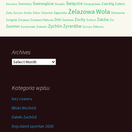
Świnoujście
Święcice
Świniary
Żabi Róg
Żabno
Świniarc
Świątki
Święciechów
Żelazowa Wola
Żaby
Żarzyn
Żarów
Żdżar
Żdżarów
Żegiestów
Żerkowice
Żochy
Żuków
Żnin
Żmigród
Żmijewo
Żmijewo-Podusie
Żochowo
Żubryn
Żur
Żychlin
Żyrardów
Żuromin
Żurominek
Żuławki
Żyrzyn
Żółwino
Archives
Archives
Kategoria wpisu
bez roweru
Bliski Wschód
Daleki Zachód
Dojczland spontan 2026