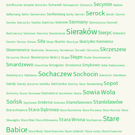
Secymin
Schwedt
Schiffmuhle
Schleife
Schmilka
Schwepnitz
Schwerin
Seelow
Serock
Senftenberg
Seftenberg
Sellin
Semeliskes
Serby
Serniki
Seroki
Sianno
Siemiany
Siekierki
Sianów
Sieczychy
Siedlce
Siedlisko
Siemiatycze
Siemień
Sieraków
Sierpc
Siewierz
Nadrzeczny
Sieniawa
Siennica
Sierakowice
Siła
Skarżysko Kamienna
Skarlin
Siomki
Sitnica
Sitowa
Skaje
Skarżyce
Skrzeszew
Skierniewice
Skolimów
Skowrony
Skriebinai
Skrudki
Skrwilno
Skępe
Skwierzyna
Skórcz
Skrzynno
Skulsk
Skąpe
Slude
Smardzewice
Smardzewo
Smykowo
Smogulec
Smolarnia
Smarklice
Sobe
Sobieszewo
Sochaczew
Sochocin
Soboklęszcz
Sobolewo
Sokolniki
Sokołowo
Sopot
Sokoły
Somianka
Sokoły Jeziorne
Sokółka
Sominy
Sona
Sondenborg
Sowia Wola
Sosnowica
Sorkwity
Sosno
Sosnowe
Sosnówka
Sowia
Sońsk
Stanisławów
Srebrna
Stanisławowo
Spychowo
Srokowo
Stara Dąbrowa
Starachowice
Stara Kamienica
Stara Kiszewa
Stara Kornica
Stara
Stare
Stara Wrona
Sławogóra
Stara Wieś
Stara Wiśniewka
Starbienino
Babice
Stare Budy
Stare Drawsko
Stare Jabłonki
Stare Juchy
Stare Osieczno