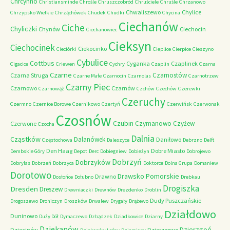
Chrcynno
Christiansminde
Chrośle
Chruszczobród
Chruściele
Chruśle
Chrzanowo
Chwaliszewo
Chylice
Chrzypsko Wielkie
Chrząchówek
Chudek
Chudki
Chycina
Ciechanów
Ciche
Chyliczki
Chynów
Ciechocin
Ciechanowiec
Cieksyn
Ciechocinek
Ciekocinko
Cieciórki
Cieplice
Cierpice
Cieszyno
Cybulice
Cottbus
Cyganka
Czaplinek
Cigacice
Criewen
Cychry
Czaplin
Czarna
Czarne
Czarnostów
Czarna Struga
Czarne Małe
Czarnocin
Czarnolas
Czarnotrzew
Czarny Piec
Czarnowo
Czarnów
Czarnowąż
Czchów
Czechów
Czerewki
Czeruchy
Czermno
Czernice Borowe
Czernikowo
Czertyń
Czerwińsk
Czerwonak
Czosnów
Czubin
Czymanowo
Czyżew
Czerwone
Czocha
Dalnia
Cząstków
Dalanówek
Daniłowo
Częstochowa
Daleszyce
Debrzno
Delft
Den Haag
Dobre Miasto
Dembskie Góry
Depot
Derc
Dobiegniew
Dobieżyn
Dobrojewo
Dobrzyń
Dobrzyków
Dobrylas
Dobrzeń
Dobrzyca
Doktorce
Dolna Grupa
Domaniew
Dorotowo
Drawsko Pomorskie
Drawno
Dosłońce
Dołubno
Drebkau
Drogiszka
Dresden
Dreszew
Drewniaczki
Drewnów
Drezdenko
Droblin
Dudy Puszczańskie
Drogoszewo
Drohiczyn
Droszków
Drwalew
Drygały
Drążewo
Działdowo
Duninowo
Duży Dół
Dymaczewo
Dzbądzek
Dziadkowice
Dziarny
Dziekanów
Dzierzgoń
Dziecinów
Dzierzgowo