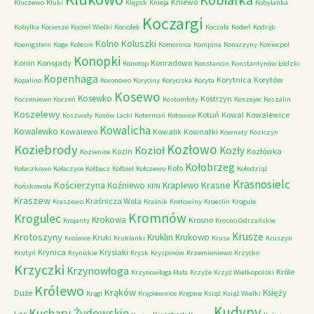
Kobiałka
Kniewo
Kluczewo
Kluki
Klępsk
Knieja
Kobylanka
Koczargi
Kobyłka
Kociesze
Kocień Wielki
Kociołek
Koczała
Kodeń
Kodrąb
Kolno
Koluszki
Koenigstein
Koge
Kolesin
Komornica
Kompina
Konarzyny
Koniecpol
Konopki
Konin
Konojady
Konradowo
Konotop
Konstancin
Konstantynów Łódzki
Kopenhaga
Korytnica
Korytów
Kopalino
Koronowo
Koryciny
Koryciska
Koryta
Kosewo
Kosewko
Kostrzyn
Korzeniewo
Korzeń
Kostomłoty
Koszajec
Koszalin
Koszelewy
Kotuń
Kowal
Kowalewice
Koszwały
Kosów Lacki
Kotermań
Kotowice
Kowalicha
Kowalewko
Kowalewo
Kowalik
Kownatki
Kownaty
Koziczyn
Kozłowo
Koziebrody
Kozioł
Kozły
Kozin
Kozłówka
Kozienice
Kołobrzeg
Koło
Kołaczkowo
Kołaczyce
Kołbacz
Kołbiel
Kołczewo
Kołodziąż
Krasnosielc
Kościerzyna
Krasne
Koźniewo
Kraplewo
Końskowola
KPN
Kraszew
Kraśnicza Wola
Kraszewo
Kraśnik
Kretowiny
Kroeslin
Krogule
Kromnów
Krogulec
Krokowa
Krosno
Krojanty
Krosno Odrzańskie
Krusze
Krotoszyny
Kruklin
Krukowo
Kruki
Krośnice
Kruklanki
Krusa
Kruszyn
Krynica
Krysiaki
Krutyń
Krynickie
Krysk
Kryspinów
Krzemieniewo
Krzycko
Krzyczki
Krzynowłoga
Króle
Krzynowłoga Mała
Krzyże
Krzyż Wielkopolski
Królewo
Krąków
Księży
Duże
Krągi
Krąpiewnice
Krępice
Książ
Książ Wielki
Kudypy
Kuchary Żydowskie