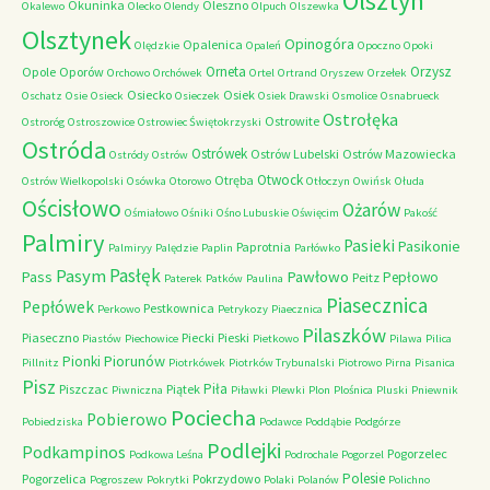
Olsztyn
Okuninka
Oleszno
Okalewo
Olecko
Olendy
Olpuch
Olszewka
Olsztynek
Opinogóra
Opalenica
Olędzkie
Opaleń
Opoczno
Opoki
Orneta
Orzysz
Opole
Oporów
Orchowo
Orchówek
Ortel
Ortrand
Oryszew
Orzełek
Osiecko
Osiek
Oschatz
Osie
Osieck
Osieczek
Osiek Drawski
Osmolice
Osnabrueck
Ostrołęka
Ostrowite
Ostroróg
Ostroszowice
Ostrowiec Świętokrzyski
Ostróda
Ostrówek
Ostrów Lubelski
Ostrów Mazowiecka
Ostródy
Ostrów
Otwock
Otręba
Ostrów Wielkopolski
Osówka
Otorowo
Otłoczyn
Owińsk
Ołuda
Ościsłowo
Ożarów
Ośmiałowo
Ośniki
Ośno Lubuskie
Oświęcim
Pakość
Palmiry
Pasieki
Pasikonie
Paprotnia
Palmiryy
Palędzie
Paplin
Parłówko
Pasłęk
Pasym
Pawłowo
Pass
Pepłowo
Peitz
Paterek
Patków
Paulina
Piasecznica
Pepłówek
Pestkownica
Perkowo
Petrykozy
Piaecznica
Pilaszków
Piaseczno
Piecki
Pieski
Piastów
Piechowice
Pietkowo
Pilawa
Pilica
Piorunów
Pionki
Pillnitz
Piotrkówek
Piotrków Trybunalski
Piotrowo
Pirna
Pisanica
Pisz
Piła
Piszczac
Piątek
Piwniczna
Piławki
Plewki
Plon
Plośnica
Pluski
Pniewnik
Pociecha
Pobierowo
Pobiedziska
Podawce
Poddąbie
Podgórze
Podlejki
Podkampinos
Pogorzelec
Podkowa Leśna
Podrochale
Pogorzel
Polesie
Pogorzelica
Pokrzydowo
Pogroszew
Pokrytki
Polaki
Polanów
Polichno