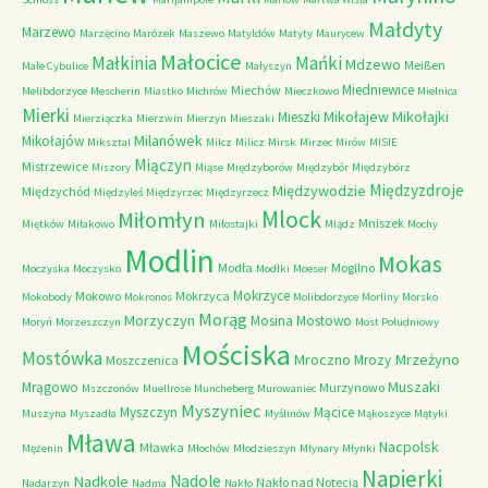
Małdyty
Marzewo
Marzęcino
Marózek
Maszewo
Matyldów
Matyty
Maurycew
Małocice
Małkinia
Mańki
Mdzewo
Meißen
Małe Cybulice
Małyszyn
Miedniewice
Miechów
Melibdorzyce
Mescherin
Miastko
Michrów
Mieczkowo
Mielnica
Mierki
Mikołajew
Mikołajki
Mieszki
Mierziączka
Mierzwin
Mierzyn
Mieszaki
Milanówek
Mikołajów
Miksztal
Milcz
Milicz
Mirsk
Mirzec
Mirów
MISIE
Miączyn
Mistrzewice
Miszory
Miąse
Międzyborów
Międzybór
Międzybórz
Międzyzdroje
Międzywodzie
Międzychód
Międzyleś
Międzyrzec
Międzyrzecz
Mlock
Miłomłyn
Mniszek
Miętków
Miłakowo
Miłostajki
Mlądz
Mochy
Modlin
Mokas
Modła
Mogilno
Moczyska
Moczysko
Modłki
Moeser
Mokrzyce
Mokowo
Mokrzyca
Mokobody
Mokronos
Molibdorzyce
Morliny
Morsko
Morąg
Morzyczyn
Mosina
Mostowo
Moryń
Morzeszczyn
Most Południowy
Mościska
Mostówka
Mrzeżyno
Mroczno
Mrozy
Moszczenica
Muszaki
Mrągowo
Murzynowo
Mszczonów
Muellrose
Muncheberg
Murowaniec
Myszyniec
Myszczyn
Mącice
Muszyna
Myszadła
Myślinów
Mąkoszyce
Mątyki
Mława
Nacpolsk
Mławka
Mężenin
Młochów
Młodzieszyn
Młynary
Młynki
Napierki
Nadkole
Nadole
Nakło nad Notecią
Nadarzyn
Nadma
Nakło