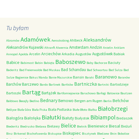
Tu byłam
Adamówek
Aleksandrów
Ahlbeck
Abramów
Aeroskobing
Andzin
Aleksandrów Kujawski
Amsterdam
Altranft
Alwernia
Anielin
Anklam
Arciechów
Augustówek
Arcelin
Arkadia
Augustów
Babiak
Annopol
Apolda
Baboszewo
Babice
Baciuty
Babimost
Babin
Babięta
Baby
Bachorze
Bad Schandau
Baderitz
Bad Freienwalde
Bad Muskau
Bad Schwartau
Bad Sulza
Bad
Baranowo
Bansin
Sulze
Bagienice
Bakus Wanda
Banie Mazurskie
Baraki
Baranów
Bartniczka
Barchów
Barczewo
Bartodzieje
Bardo
Barlinek
Bartków
Bartniki
Bartąg
Bartążek
Bartoszki
Bartłomiejowice
Baruchowo
Barłogi
Batowice
Bautzen
Bednary
Bełchów
Bemowo
Bergen am Rugen
Bałdowo
Becejły
Bedlno
Berlin
Białobrzegi
Biała Podlaska
Bełżyce
Biała Góra
Biała Piska
Białe Błoto
Białka
Białutki
Bibiampol
Białogóra
Białołęka
Białuty
Białystok
Biedaszek
Bielice
Bieniewice
Biesal
Bielawy
Bieżuń
Biederitz
Biedrusko
Bielawa
Bielnik
Biskupiec
Binz
Birkerod
Bischofswerda
Biskupice
Bisztynek
Bledzew
Bnin
Bobolice