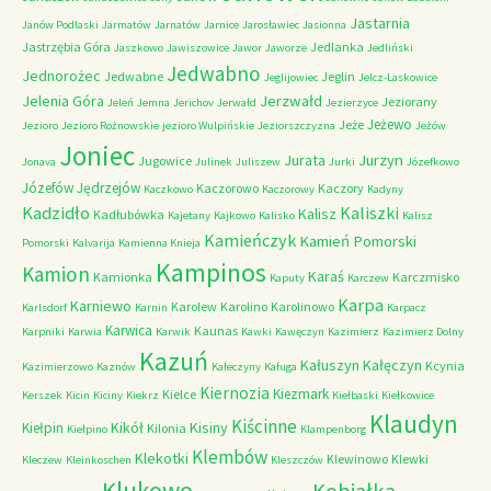
Jastarnia
Janów Podlaski
Jarmatów
Jarnatów
Jarnice
Jarosławiec
Jasionna
Jastrzębia Góra
Jedlanka
Jaszkowo
Jawiszowice
Jawor
Jaworze
Jedliński
Jedwabno
Jednorożec
Jedwabne
Jeglin
Jeglijowiec
Jelcz-Laskowice
Jerzwałd
Jelenia Góra
Jeziorany
Jeleń
Jemna
Jerichov
Jerwałd
Jezierzyce
Jeżewo
Jeże
Jezioro
Jezioro Rożnowskie
jezioro Wulpińskie
Jeziorszczyzna
Jeżów
Joniec
Jurzyn
Jurata
Jugowice
Jonava
Julinek
Juliszew
Jurki
Józefkowo
Józefów
Jędrzejów
Kaczorowo
Kaczory
Kaczkowo
Kaczorowy
Kadyny
Kadzidło
Kaliszki
Kalisz
Kadłubówka
Kajetany
Kajkowo
Kalisko
Kalisz
Kamieńczyk
Kamień Pomorski
Pomorski
Kalvarija
Kamienna Knieja
Kampinos
Kamion
Karaś
Kamionka
Karczmisko
Kaputy
Karczew
Karpa
Karniewo
Karolew
Karolino
Karolinowo
Karlsdorf
Karnin
Karpacz
Karwica
Kaunas
Karpniki
Karwia
Karwik
Kawki
Kawęczyn
Kazimierz
Kazimierz Dolny
Kazuń
Kałuszyn
Kałęczyn
Kcynia
Kazimierzowo
Kaznów
Kałeczyny
Kaługa
Kiernozia
Kiezmark
Kielce
Kerszek
Kicin
Kiciny
Kiekrz
Kiełbaski
Kiełkowice
Klaudyn
Kiścinne
Kikół
Kisiny
Kiełpin
Kilonia
Kiełpino
Klampenborg
Klembów
Klekotki
Klewinowo
Klewki
Kleczew
Kleinkoschen
Kleszczów
Klukowo