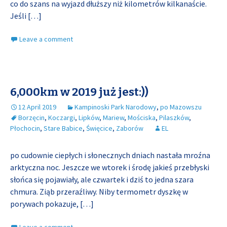
co do szans na wyjazd dłuższy niż kilometrów kilkanaście.
Jeśli
[…]
Leave a comment
6,000km w 2019 już jest:))
12 April 2019
Kampinoski Park Narodowy
,
po Mazowszu
Borzęcin
,
Koczargi
,
Lipków
,
Mariew
,
Mościska
,
Pilaszków
,
Płochocin
,
Stare Babice
,
Święcice
,
Zaborów
EL
po cudownie ciepłych i słonecznych dniach nastała mroźna
arktyczna noc. Jeszcze we wtorek i środę jakieś przebłyski
słońca się pojawiały, ale czwartek i dziś to jedna szara
chmura. Ziąb przeraźliwy. Niby termometr dyszkę w
porywach pokazuje,
[…]