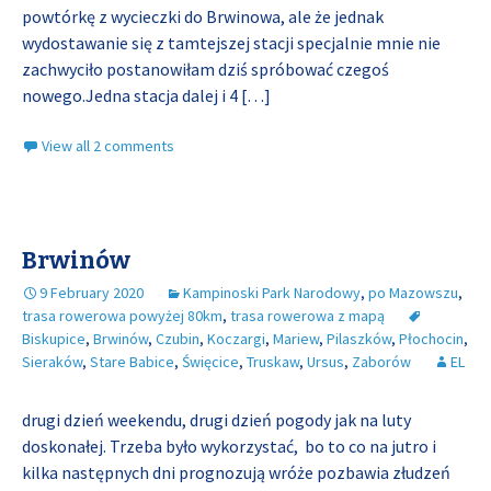
powtórkę z wycieczki do Brwinowa, ale że jednak
wydostawanie się z tamtejszej stacji specjalnie mnie nie
zachwyciło postanowiłam dziś spróbować czegoś
nowego.Jedna stacja dalej i 4
[…]
View all 2 comments
Brwinów
9 February 2020
Kampinoski Park Narodowy
,
po Mazowszu
,
trasa rowerowa powyżej 80km
,
trasa rowerowa z mapą
Biskupice
,
Brwinów
,
Czubin
,
Koczargi
,
Mariew
,
Pilaszków
,
Płochocin
,
Sieraków
,
Stare Babice
,
Święcice
,
Truskaw
,
Ursus
,
Zaborów
EL
drugi dzień weekendu, drugi dzień pogody jak na luty
doskonałej. Trzeba było wykorzystać, bo to co na jutro i
kilka następnych dni prognozują wróże pozbawia złudzeń