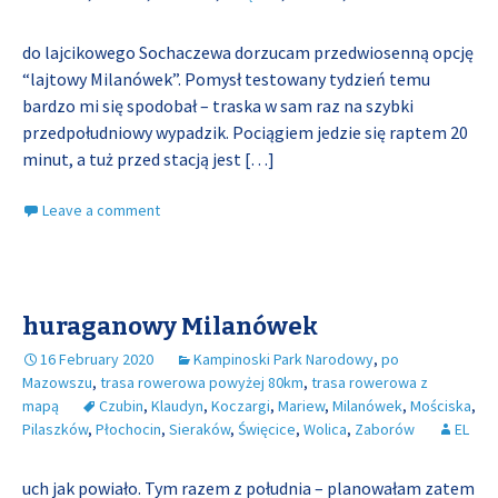
do lajcikowego Sochaczewa dorzucam przedwiosenną opcję
“lajtowy Milanówek”. Pomysł testowany tydzień temu
bardzo mi się spodobał – traska w sam raz na szybki
przedpołudniowy wypadzik. Pociągiem jedzie się raptem 20
minut, a tuż przed stacją jest
[…]
Leave a comment
huraganowy Milanówek
16 February 2020
Kampinoski Park Narodowy
,
po
Mazowszu
,
trasa rowerowa powyżej 80km
,
trasa rowerowa z
mapą
Czubin
,
Klaudyn
,
Koczargi
,
Mariew
,
Milanówek
,
Mościska
,
Pilaszków
,
Płochocin
,
Sieraków
,
Święcice
,
Wolica
,
Zaborów
EL
uch jak powiało. Tym razem z południa – planowałam zatem