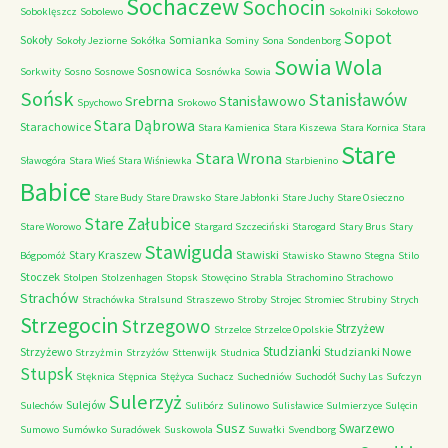
Sochaczew
Sochocin
Soboklęszcz
Sobolewo
Sokolniki
Sokołowo
Sopot
Sokoły
Somianka
Sokoły Jeziorne
Sokółka
Sominy
Sona
Sondenborg
Sowia Wola
Sosnowica
Sorkwity
Sosno
Sosnowe
Sosnówka
Sowia
Sońsk
Stanisławów
Srebrna
Stanisławowo
Spychowo
Srokowo
Stara Dąbrowa
Starachowice
Stara Kamienica
Stara Kiszewa
Stara Kornica
Stara
Stare
Stara Wrona
Sławogóra
Stara Wieś
Stara Wiśniewka
Starbienino
Babice
Stare Budy
Stare Drawsko
Stare Jabłonki
Stare Juchy
Stare Osieczno
Stare Załubice
Stare Worowo
Stargard Szczeciński
Starogard
Stary Brus
Stary
Stawiguda
Stary Kraszew
Stawiski
Bógpomóż
Stawisko
Stawno
Stegna
Stilo
Stoczek
Stolpen
Stolzenhagen
Stopsk
Stowęcino
Strabla
Strachomino
Strachowo
Strachów
Strachówka
Stralsund
Straszewo
Stroby
Strojec
Stromiec
Strubiny
Strych
Strzegocin
Strzegowo
Strzyżew
Strzelce
Strzelce Opolskie
Studzianki
Strzyżewo
Studzianki Nowe
Strzyżmin
Strzyżów
Sttenwijk
Studnica
Stupsk
Stęknica
Stępnica
Stężyca
Suchacz
Suchedniów
Suchodół
Suchy Las
Sufczyn
Sulerzyż
Sulejów
Sulechów
Sulibórz
Sulinowo
Sulisławice
Sulmierzyce
Sulęcin
Susz
Swarzewo
Sumowo
Sumówko
Suradówek
Suskowola
Suwałki
Svendborg