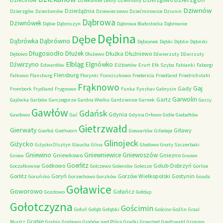
Dziekanów Leśny
Dziemiany
Dziwnów
Dzierżążnia
Dzierzgów
Dzierżoniów
Dziewierzewo
Dziećmirowice
Dziunin
Dąbrowa
Dziwnówek
Dąbie
Dąbroszyn
Dąbrowa Białostocka
Dąbrowice
Dębina
Dębe
Dąbrówno
Dąbrówka
Dębionek
Dębki
Dęblin
Dębniki
Długosiodło
Dłużek
Dłużka
Dłużniewo
Dębowo
Dłużewo
Dźwierzuty
Dźwirzuty
Elbląg
Dźwirzyno
Elgnówko
Edwardów
Elżbietów
Erurt
Ełk Szyba
Fabianki
Faborgi
Flensburg
Falkowo
Flansburg
Florynki
Franciszkowo
Fredericia
Friedland
Friedrichstahl
Frąknowo
Gaj
Gady
Frombork
Frydland
Frygnowo
Funka
Fynshav
Gabrysin
Garwolin
Gartz
Gajówka
Garbów
Garczegorze
Gardna Wielka
Gardzienice
Garnek
Gassy
Gawłów
Gdańsk
Gdynia
Gawłowo
Gać
Gdynia Orłowo
Gidle
Giebałtów
Gietrzwałd
Gierwaty
Giławy
Gierłoż
Giethoorn
Giewartów
Gilleleje
Glinojeck
Giżycko
Giżycko Olsztyn
Glaucha
Glina
Glodowo
Gnaty Szczerbaki
Gniewino
Gniewniewice
Gniewoszów
Gniewkowo
Gniezno
Gniew
Gnoien
Goerlitz
Godkowo
Golub-Dobrzyń
Goczałkowice
Golczewo
Goleniów
Golesze
Gorlice
Gorlitz
Goryń
Gorzów Wielkopolski
Gostynin
Goruńsko
Gorzechowo
Gorzków
Gouda
Goławice
Goworowo
Gołańcz
Gozdowo
Gołdap
Gołotczyzna
Gościmin
Gołuń
Gołąb
Gołąbki
Gościno
Goźlin
Graal
Grabie
Muritz
Grabin
Grabowo
Grabów nad Pilicą
Gradki
Graested
Greifswald
Grimma