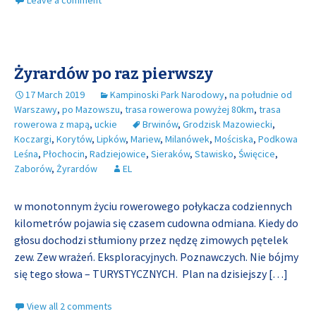
Leave a comment
Żyrardów po raz pierwszy
17 March 2019
Kampinoski Park Narodowy
,
na południe od
Warszawy
,
po Mazowszu
,
trasa rowerowa powyżej 80km
,
trasa
rowerowa z mapą
,
uckie
Brwinów
,
Grodzisk Mazowiecki
,
Koczargi
,
Korytów
,
Lipków
,
Mariew
,
Milanówek
,
Mościska
,
Podkowa
Leśna
,
Płochocin
,
Radziejowice
,
Sieraków
,
Stawisko
,
Święcice
,
Zaborów
,
Żyrardów
EL
w monotonnym życiu rowerowego połykacza codziennych
kilometrów pojawia się czasem cudowna odmiana. Kiedy do
głosu dochodzi stłumiony przez nędzę zimowych pętelek
zew. Zew wrażeń. Eksploracyjnych. Poznawczych. Nie bójmy
się tego słowa – TURYSTYCZNYCH. Plan na dzisiejszy
[…]
View all 2 comments