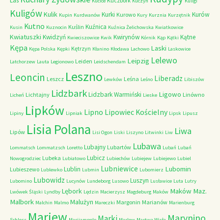
Las
Kuczbork
Kucice
Kuczyn
Kuligi
Kuligów
Kulik
Kurki
Kurów
Kurowo
Kupin
Kurdwanów
Kury
Kurznia
Kurzętnik
Kutno
Kuźnica
Kuślin
Kusin
Kuznocin
Kuźnica Żelichowska
Kwiatkowice
Kwiatuszki
Kwidzyń
Kwirynów
Kątne
Kwieciszowice
Kwik
Kórnik
Kąp
Kątki
Kępa
Laski
Kętrzyn
Kępa Polska
Kępki
Kłanino
Kłodawa
Lachowo
Laskowice
Lelewo
Leipzig
Leiden
Latchorzew
Lauta
Legionowo
Leidschendam
Leszno
Leoncin
Liberadz
Leszcz
Leśna
Lewków
Leśno
Libiszów
Lidzbark
Ligowo
Lidzbark Warmiński
Lichtajny
Linówno
Licheń
Lieske
Lipków
Lipno
Lipowiec Kościelny
Lipiny
Lipniak
Lipsk
Lipusz
Lisia Polana
Liwa
Lipów
Lisi Ogon
Liski
Liszyno
Litwinki
Liw
Lubawa
Lubajny
Lubartów
Lommatsch
Lommatzsch
Loretto
Lubań
Lubań
Lubicz
Lubeka
Nowogrodziec
Lubiatowo
Lubiechów
Lubiejew
Lubiejewo
Lubiel
Lubniewice
Lubomin
Lublin
Lubieszewo
Lublewko
Lubmin
Lubomierz
Lubowidz
Luszyn
Lubomino
Lucynów
Lundeborg
Lusowo
Lusławice
Luta
Lutry
Maków Maz.
Lębork
Lwówek Śląski
Lyndby
Lędzin
Macierzysz
Magdeburg
Maków
Malbork
Malużyn
Margonin
Marianów
Malchin
Malmo
Mareczki
Marienburg
Mariew
Marynino
Marki
Schloss
Marijampole
Marlow
Martwa Wisła