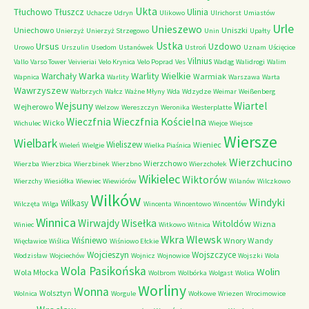
Ukta
Tłuchowo
Tłuszcz
Ulinia
Uchacze
Udryn
Ulikowo
Ulrichorst
Umiastów
Urle
Unieszewo
Uniechowo
Uniszki
Unierzyż
Unierzyż Strzegowo
Unin
Upałty
Ustka
Ursus
Uzdowo
Urowo
Urszulin
Usedom
Ustanówek
Ustroń
Uznam
Uścięcice
Vilnius
Vallo
Varso Tower
Veivieriai
Velo Krynica
Velo Poprad
Ves
Wadąg
Walidrogi
Walim
Warka
Warlity Wielkie
Warchały
Warmiak
Wapnica
Warlity
Warszawa
Warta
Wawrzyszew
Wałbrzych
Wałcz
Ważne Młyny
Wda
Wdzydze
Weimar
Weißenberg
Wejsuny
Wiartel
Wejherowo
Welzow
Wereszczyn
Weronika
Westerplatte
Wieczfnia Kościelna
Wieczfnia
Wicko
Wichulec
Wiejce
Wiejsce
Wiersze
Wielbark
Wieliszew
Wieniec
Wieleń
Wielgie
Wielka Piaśnica
Wierzchucino
Wierzchowo
Wierzba
Wierzbica
Wierzbinek
Wierzbno
Wierzchołek
Wikielec
Wiktorów
Wierzchy
Wiesiółka
Wiewiec
Wiewiórów
Wilanów
Wilczkowo
Wilków
Windyki
Wilkasy
Wilczęta
Wilga
Wincenta
Wincentowo
Wincentów
Winnica
Wirwajdy
Wisełka
Witoldów
Wizna
Winiec
Witkowo
Witnica
Wkra
Wlewsk
Wiśniewo
Wnory Wandy
Więcławice
Wiślica
Wiśniowo Ełckie
Wojcieszyn
Wojszczyce
Wodzisław
Wojciechów
Wojnicz
Wojnowice
Wojszki
Wola
Wola Pasikońska
Wolin
Wola Młocka
Wolbrom
Wolbórka
Wolgast
Wolica
Worliny
Wonna
Wolsztyn
Wolnica
Worgule
Wołkowe
Wriezen
Wrocimowice