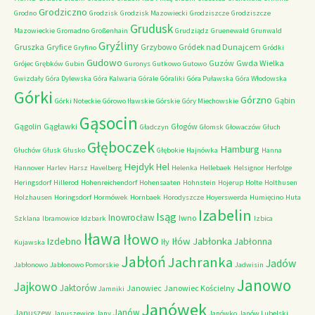
Grodziczno
Grodno
Grodzisk
Grodzisk Mazowiecki
Grodziszcze
Grodziszcze
Grudusk
Mazowieckie
Gromadno
Großenhain
Grudziądz
Gruenewald
Grunwald
Gryźliny
Gruszka
Gryfice
Grzybowo
Gródek nad Dunajcem
Gryfino
Gródki
Gudowo
Guzów
Gwda Wielka
Grójec
Grębków
Gubin
Guronys
Gutkowo
Gutowo
Gwizdały
Góra Dylewska
Góra Kalwaria
Górale
Góraliki
Góra Puławska
Góra Włodowska
Górki
Górzno
Gąbin
Górki Noteckie
Górowo Iławskie
Górskie
Góry Miechowskie
Gąsocin
Gągolin
Gągławki
Głogów
Gładczyn
Głomsk
Głowaczów
Głuch
Głęboczek
Hamburg
Głuchów
Głusk
Głusko
Głębokie
Hajnówka
Hanna
Hejdyk
Hel
Hannover
Harlev
Harsz
Havelberg
Helenka
Hellebaek
Helsignor
Herfolge
Heringsdorf
Hillerod
Hohenreichendorf
Hohensaaten
Hohnstein
Hojerup
Holte
Holthusen
Holzhausen
Horingsdorf
Hormówek
Hornbaek
Horodyszcze
Hoyerswerda
Humięcino
Huta
Izabelin
Isąg
Inowrocław
Iwno
Szklana
Ibramowice
Idzbark
Izbica
Iława
Iłowo
Iłów
Jabłonka
Izdebno
Jabłonna
Iły
Kujawska
Jabłoń
Jachranka
Jadów
Jabłonowo
Jabłonowo Pomorskie
Jadwisin
Janowo
Jajkowo
Jaktorów
Janowiec
Janowiec Kościelny
Jamniki
Janówek
Janów
Januszew
Januszewice
Jany
Janówko
Janów Lubelski