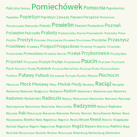
Pomiechówek
Pomocnia
Policzna
Popielarnia
Polnica
Popielżyn
Popielżyn Zawady
Popowo
Porządzie
Popielów
Postomino
Powielin
Poznań
Powidz
Powierż
Pozezdrze
Poszeszupie
Potworów
Prabuty
Poświętne
Poźrzadło
Prabuty Góry
Pranie
Prawiedniki
Prażmów
Prora
Przasnysz
Prostyń
Pruszków
Prostki
Proszew
Proszowice
Prusewo
Prusinowo
Przechlewo
Przejazd
Przejazdowo
Przedecz
Przemęt
Przepitki
Przesieki
Przyborowice
Przełęk
Przewodowo
Przeszkoda
Przewóz Nurski
Przybysław
Psucin
Przystań
Przytyk
Przyłęk
Przysucha
Przęsławice
Pszczew
Pszczyna
Puck
Pustelnik
Pulsnitz
Purda
Puszcza Mariańska
Puszcza Piska
Puszczykowo
Puławy
Pułtusk
Płochocin
Puttbus
Pyrzowice
Pyrzyce
Pyzdry
Pławno
Raciąż
Płock
Płońsk
Płoniawy
Płudy
Płociczno
Płoty
Racibory
Raciążek
Radom
Racławice
Radawiec
Radgoszcz
Radojewo
Radomierz
Radomierzyce
Radomka
Radoszki
Radomno
Radomsko
Radysy
Radzanowo
Radzanów
Radzewo
Radzieje
Radzymin
Rajkowo
Radziejowice
Radzikowo
Radzików
Radziwiłów
Radzyń
Raki
Rajszew
Rakoszyce
Rakowice
Rakowiec
Ramoty
Ramuki
Ramułtowice
Rathen
Rawa
Rewal
Rawka
Reszel
Mazowiecka
Reda
Regielnica
Regimin
Resko
Ribnitz
Ringebalde
Rogóż
Roguszyn
Rojewo
Rokitno
Rochale
Rogalice
Rogalin
Rogoziniec
Rokitnica
Ropa
Roskilde
Rossoszyca
Rostock
Rostow
Roszczyce
Rotenburg
Rothenburg
Rotterdam