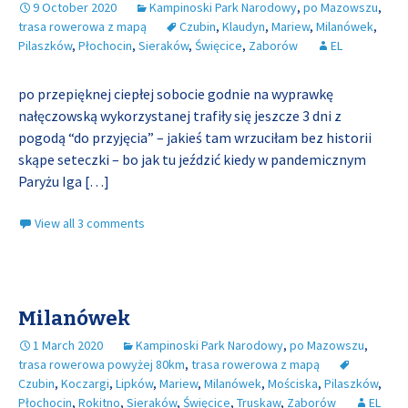
9 October 2020
Kampinoski Park Narodowy
,
po Mazowszu
,
trasa rowerowa z mapą
Czubin
,
Klaudyn
,
Mariew
,
Milanówek
,
Pilaszków
,
Płochocin
,
Sieraków
,
Święcice
,
Zaborów
EL
po przepięknej ciepłej sobocie godnie na wyprawkę
nałęczowską wykorzystanej trafiły się jeszcze 3 dni z
pogodą “do przyjęcia” – jakieś tam wrzuciłam bez historii
skąpe seteczki – bo jak tu jeździć kiedy w pandemicznym
Paryżu Iga
[…]
View all 3 comments
Milanówek
1 March 2020
Kampinoski Park Narodowy
,
po Mazowszu
,
trasa rowerowa powyżej 80km
,
trasa rowerowa z mapą
Czubin
,
Koczargi
,
Lipków
,
Mariew
,
Milanówek
,
Mościska
,
Pilaszków
,
Płochocin
,
Rokitno
,
Sieraków
,
Święcice
,
Truskaw
,
Zaborów
EL