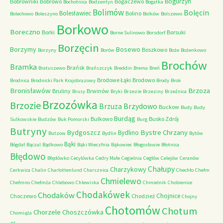
Bogurzyn
Bobrowniki
Bobrowo
Bogaczewo
Bochotnica
Bodzentyn
Bogatka
Bolimów
Bolęcin
Bolesławiec
Bolino
Bolechowo
Boleszyno
Bolków
Bolszewo
Borkowo
Boreczno
Borki
Borsuki
Borne Sulinowo
Borsdorf
Borzęcin
Borzymy
Bosewo
Boszkowo
Borzyny
Borów
Boże
Bożenkowo
Brochów
Bramka
Brańsk
Bratuszewo
Brańszczyk
Breddin
Brema
Breń
Brodowe Łąki
Brodowo
Brodnica
Brodnicki Park Krajobrazowy
Brody
Brok
Bronisławów
Brzoza
Bruliny
Brwinów
Brusy
Bryki
Brzezie
Brzeziny
Brzeźnica
Brzozówka
Brzozie
Brzydowo
Brzuza
Buckow
Budy
Budy
Burdąg
Bulkowo
Busko Zdrój
Sulkowskie
Budzów
Buk Pomorski
Burg
Butryny
Bystre Chrzany
Bydgoszcz
Bydlino
Butzow
Bydlin
Bytów
Bąki
Bógdał
Bączal
Bądkowo
Bąki Wieczfnia
Bąkowiec
Błogosławie
Błotnica
Błędowo
Błędówko
Cecylówka
Cedry Małe
Cegielnia
Cegłów
Celejów
Ceranów
Chałupy
Charzykowy
Cerkwica
Chalin
Charlottenlund
Charsznica
Chechło
Chełm
Chmielewo
Chełmno
Chełmża
Chlebowo
Chlewiska
Chmielnik
Chobienice
Chodakówek
Chodaków
Chojnice
Choczewo
Chodzież
Chojny
Chotomów
Chotum
Chorzele
Choszczówka
Chomiąża