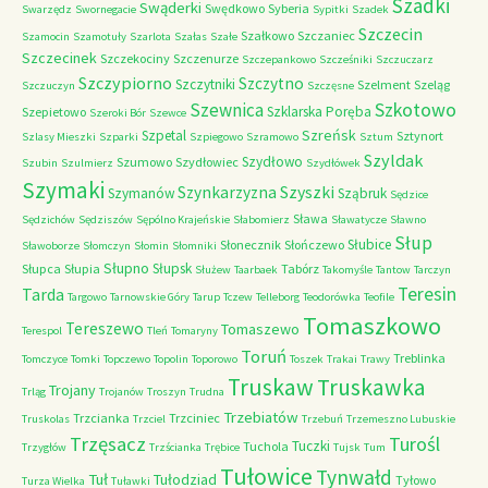
Szadki
Swąderki
Swędkowo
Syberia
Swarzędz
Swornegacie
Sypitki
Szadek
Szczecin
Szałkowo
Szczaniec
Szamocin
Szamotuły
Szarlota
Szałas
Szałe
Szczecinek
Szczekociny
Szczenurze
Szczepankowo
Szcześniki
Szczuczarz
Szczypiorno
Szczytno
Szczytniki
Szelment
Szeląg
Szczuczyn
Szczęsne
Szkotowo
Szewnica
Szklarska Poręba
Szepietowo
Szeroki Bór
Szewce
Szreńsk
Szpetal
Sztynort
Szlasy Mieszki
Szparki
Szpiegowo
Szramowo
Sztum
Szyldak
Szydłowo
Szumowo
Szydłowiec
Szubin
Szulmierz
Szydłówek
Szymaki
Szyszki
Szynkarzyzna
Szymanów
Sząbruk
Sędzice
Sława
Sędzichów
Sędziszów
Sępólno Krajeńskie
Słabomierz
Sławatycze
Sławno
Słup
Słubice
Słonecznik
Słończewo
Sławoborze
Słomczyn
Słomin
Słomniki
Słupno
Słupsk
Słupca
Słupia
Tabórz
Służew
Taarbaek
Takomyśle
Tantow
Tarczyn
Teresin
Tarda
Targowo
Tarnowskie Góry
Tarup
Tczew
Telleborg
Teodorówka
Teofile
Tomaszkowo
Tereszewo
Tomaszewo
Terespol
Tleń
Tomaryny
Toruń
Treblinka
Tomczyce
Tomki
Topczewo
Topolin
Toporowo
Toszek
Trakai
Trawy
Truskaw
Truskawka
Trojany
Trląg
Trojanów
Troszyn
Trudna
Trzebiatów
Trzcianka
Trzciniec
Truskolas
Trzciel
Trzebuń
Trzemeszno Lubuskie
Trzęsacz
Turośl
Tuczki
Tuchola
Trzygłów
Trzścianka
Trębice
Tujsk
Tum
Tułowice
Tynwałd
Tuł
Tułodziad
Tyłowo
Turza Wielka
Tuławki