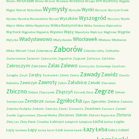
Wrocław
Września
Wydminy
Wrocki
Wrona
Wrzask
Wrzeście
Wrząca
WTR
Wygoda
Wymysły
Wynki
Wygon
Wykrot
Wylazłowo
Wymyśle
Wyrzysk
Wyrzysk Osiek
Wyszogród
Wyszków
Wysoka
Wysokie Mazowieckie
Wyszel
Wyszyny
Wywła
Wólka Radzymińska
Wójcin
Wólka
Wólka Majdańska
Wólka Smolana
Wąbrzeźno
Wąsy
Wąchock
Wąsewo
Węgrów
Wągrodno
Wąpielsk
Wąwolnica
Wędrzyn
Węgliniec
Władysławowo
Włocławek
Wężyska
Władysławów
Włodawa
Włodowice
Zaborów
Włoka
Włosień
Ystad
Zaberbecze
Zaborów Leśny
Zabłudów
Zacharzowice
Zacieczki
Zaduszniki
Zagnańsk
Zajączek
Zakliczyn
Zaklików
Zalas
Zalewo
Zakroczym
Zakrzewo
Zamczysko
Zamordeje
Zarańsko
Zawady
Zawidz
Zaręby
Zarogów
Zaryń
Zaskwierki
Zatom
Zatory
Zawidz
Zawroty
Załubice
Zawiszyn
Załuski
Kościelny
Załom
Zbarzewo
Zegrze
Zbiczno
Zbąszyń
Zbójna
Zbąszynek
Zdziwój Stary
Zehren
Zgniłocha
Zembrze
Zgorzelec
Zielona
Zemborzyce
Zeńbok
Zgon
Zielonka
Zwartowo
Zielonka Pasłęcka
Zielonki
Ziemsko
Zienki
Zinnowitz
Zwiniarz
Zwoleń
Złotoria
Złocieniec
Złotniki
Zwolle
Zygmuntowo
Zławieś Wielka
Złotniki Kujawskie
Łacha
Łabiszyn
Łagów
Złoty Las
Złoty Potok
Ćmielów
Łabędnik
Łabędzie
Łachca
Łazy
Łeba
Łapy
Łajsy
Łask
Łebcz
Łebień
Łaniewo
Łasica
Łasin
Ławice
Ławki