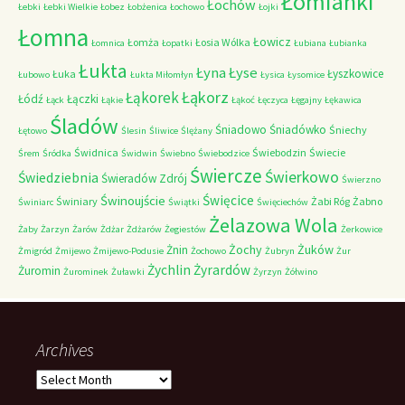
Łomianki
Łochów
Łebki
Łebki Wielkie
Łobez
Łobżenica
Łochowo
Łojki
Łomna
Łowicz
Łomża
Łosia Wólka
Łomnica
Łopatki
Łubiana
Łubianka
Łukta
Łyna
Łyse
Łyszkowice
Łuka
Łubowo
Łukta Miłomłyn
Łysica
Łysomice
Łąkorz
Łąkorek
Łódź
Łączki
Łąck
Łąkie
Łąkoć
Łęczyca
Łęgajny
Łękawica
Śladów
Śniadowo
Śniadówko
Śniechy
Łętowo
Ślesin
Śliwice
Ślężany
Świdnica
Świebodzin
Świecie
Śrem
Śródka
Świdwin
Świebno
Świebodzice
Świercze
Świerkowo
Świedziebnia
Świeradów Zdrój
Świerzno
Świnoujście
Święcice
Świniary
Żabi Róg
Żabno
Świniarc
Świątki
Święciechów
Żelazowa Wola
Żaby
Żarzyn
Żarów
Żdżar
Żdżarów
Żegiestów
Żerkowice
Żochy
Żuków
Żnin
Żmigród
Żmijewo
Żmijewo-Podusie
Żochowo
Żubryn
Żur
Żychlin
Żyrardów
Żuromin
Żurominek
Żuławki
Żyrzyn
Żółwino
Archives
Archives