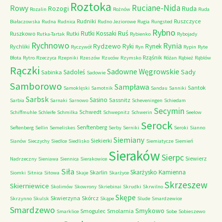
Roztoka
Ruciane-Nida
Rowy
Rozogi
Ruda
Rozalin
Rożnów
Ruda
Rudniki
Ruszczyce
Białaczowska
Rudna
Rudnica
Rudno Jeziorowe
Rugia
Rungsted
Rybno
Ruś
Rutki Kossaki
Ruszkowo
Rutki
Rutka-Tartak
Rybienko
Rybojady
Rychnowo
Rynia
Rydzewo
Ryki
Rynek
Rychliki
Ryczywół
Ryn
Rypin
Ryte
Rząśnik
Błota
Rytro
Rzeczyca
Rzepniki
Rzeszów
Rzuców
Rzymsko
Różan
Rąbież
Rąblów
Rączki
Sadowne Węgrowskie
Sady
Sadoleś
Sabinka
Sadowie
Samborowo
Sampława
Santok
Samoklęski
Samotnik
Sandau
Sanniki
Sarbsk
Sasino
Sassnitz
Sarbia
Sarnaki
Sarnowo
Scheveningen
Schiedam
Secymin
Schwedt
Schiffmuhle
Schleife
Schmilka
Schwepnitz
Schwerin
Seelow
Serock
Senftenberg
Seftenberg
Sellin
Semeliskes
Serby
Serniki
Seroki
Sianno
Siemiany
Siekierki
Sianów
Sieczychy
Siedlce
Siedlisko
Siemiatycze
Siemień
Sieraków
Sierpc
Siewierz
Nadrzeczny
Sieniawa
Siennica
Sierakowice
Siła
Skarżysko Kamienna
Skarlin
Siomki
Sitnica
Sitowa
Skaje
Skarżyce
Skrzeszew
Skierniewice
Skolimów
Skowrony
Skriebinai
Skrudki
Skrwilno
Skępe
Skwierzyna
Skórcz
Skrzynno
Skulsk
Skąpe
Slude
Smardzewice
Smardzewo
Smykowo
Smogulec
Smolarnia
Smarklice
Sobe
Sobieszewo