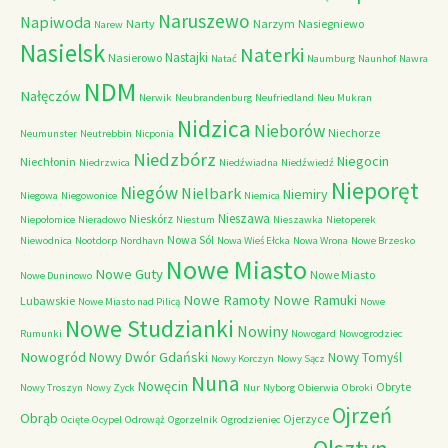
Naruszewo
Napiwoda
Narty
Narzym
Nasiegniewo
Narew
Nasielsk
Naterki
Nastajki
Nasierowo
Natać
Naumburg
Naunhof
Nawra
NDM
Nałęczów
Nerwik
Neubrandenburg
Neufriedland
Neu Mukran
Nidzica
Nieborów
Niechorze
Neumunster
Neutrebbin
Nicponia
Niedzbórz
Niegocin
Niechłonin
Niedrzwica
Niedźwiadna
Niedźwiedź
Nieporęt
Niegów
Nielbark
Niemiry
Niegowa
Niegowonice
Niemica
Nieszawa
Nieskórz
Niepołomice
Nieradowo
Niestum
Nieszawka
Nietoperek
Nowa Sól
Niewodnica
Nootdorp
Nordhavn
Nowa Wieś Ełcka
Nowa Wrona
Nowe Brzesko
Nowe Miasto
Nowe Guty
Nowe Miasto
Nowe Duninowo
Nowe Ramoty
Nowe Ramuki
Lubawskie
Nowe Miasto nad Pilicą
Nowe
Nowe Studzianki
Nowiny
Rumunki
Nowogard
Nowogrodziec
Nowogród
Nowy Dwór Gdański
Nowy Tomyśl
Nowy Korczyn
Nowy Sącz
Nuna
Nowęcin
Obryte
Nowy Troszyn
Nowy Zyck
Nur
Nyborg
Obierwia
Obroki
Ojrzeń
Obrąb
Ojerzyce
Ocięte
Ocypel
Odrowąż
Ogorzelnik
Ogrodzieniec