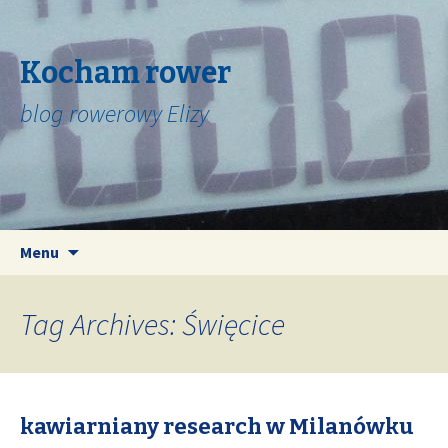
Kocham rower
blog rowerowy Elizy
Skip
Search
Menu
to
for:
content
Tag Archives: Święcice
kawiarniany research w Milanówku