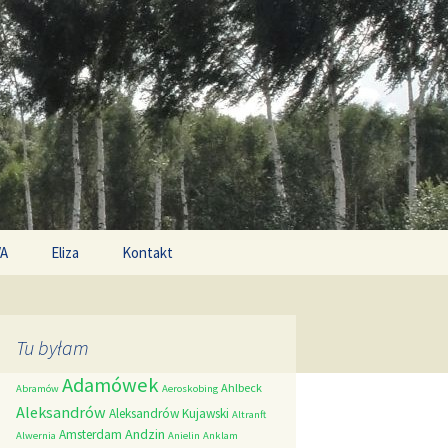
Search
/A
Eliza
Kontakt
for:
Tu byłam
Adamówek
Ahlbeck
Abramów
Aeroskobing
Aleksandrów
Aleksandrów Kujawski
Altranft
Andzin
Amsterdam
Alwernia
Anielin
Anklam