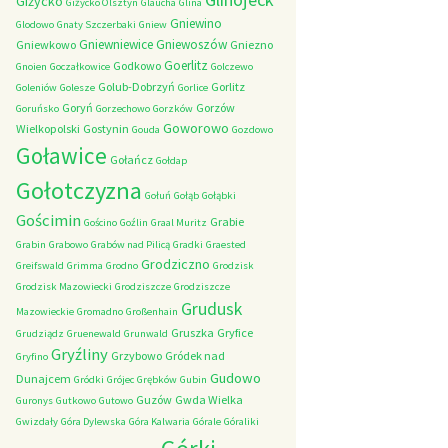
Giżycko
Giżycko Olsztyn
Glaucha
Glina
Gniewino
Glodowo
Gnaty Szczerbaki
Gniew
Gniewniewice
Gniewoszów
Gniewkowo
Gniezno
Goerlitz
Godkowo
Gnoien
Goczałkowice
Golczewo
Golub-Dobrzyń
Gorlitz
Goleniów
Golesze
Gorlice
Goryń
Gorzów
Goruńsko
Gorzechowo
Gorzków
Goworowo
Wielkopolski
Gostynin
Gouda
Gozdowo
Goławice
Gołańcz
Gołdap
Gołotczyzna
Gołuń
Gołąb
Gołąbki
Gościmin
Grabie
Gościno
Goźlin
Graal Muritz
Grabin
Grabowo
Grabów nad Pilicą
Gradki
Graested
Grodziczno
Greifswald
Grimma
Grodno
Grodzisk
Grodzisk Mazowiecki
Grodziszcze
Grodziszcze
Grudusk
Mazowieckie
Gromadno
Großenhain
Gruszka
Gryfice
Grudziądz
Gruenewald
Grunwald
Gryźliny
Grzybowo
Gródek nad
Gryfino
Gudowo
Dunajcem
Gródki
Grójec
Grębków
Gubin
Guzów
Gwda Wielka
Guronys
Gutkowo
Gutowo
Gwizdały
Góra Dylewska
Góra Kalwaria
Górale
Góraliki