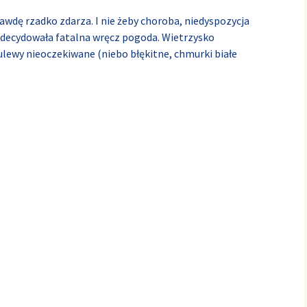
rawdę rzadko zdarza. I nie żeby choroba, niedyspozycja
adecydowała fatalna wręcz pogoda. Wietrzysko
lewy nieoczekiwane (niebo błękitne, chmurki białe