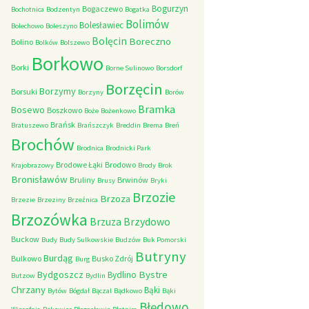
Bogurzyn
Bogaczewo
Bochotnica
Bodzentyn
Bogatka
Bolimów
Bolesławiec
Bolechowo
Boleszyno
Bolęcin
Boreczno
Bolino
Bolków
Bolszewo
Borkowo
Borki
Borne Sulinowo
Borsdorf
Borzęcin
Borzymy
Borsuki
Borzyny
Borów
Bramka
Bosewo
Boszkowo
Boże
Bożenkowo
Brańsk
Bratuszewo
Brańszczyk
Breddin
Brema
Breń
Brochów
Brodnica
Brodnicki Park
Brodowe Łąki
Brodowo
Krajobrazowy
Brody
Brok
Bronisławów
Bruliny
Brwinów
Brusy
Bryki
Brzozie
Brzoza
Brzezie
Brzeziny
Brzeźnica
Brzozówka
Brzydowo
Brzuza
Buckow
Budy
Budy Sulkowskie
Budzów
Buk Pomorski
Butryny
Burdąg
Bulkowo
Busko Zdrój
Burg
Bystre
Bydgoszcz
Bydlino
Butzow
Bydlin
Chrzany
Bąki
Bytów
Bógdał
Bączal
Bądkowo
Bąki
Błędowo