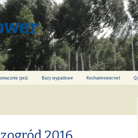
ower
 smacznie zjeść
Bazy wypadowe
Kochamrower.net
Q
zogród 2016