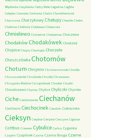
Wieczfnia
Bąkowiec
Błogosławie
Błotnica
Błędówko
Cecylówka
Cedry Małe
Cegielnia
Cegłów
Celejów
Ceranów
Cerkwica
Chalin
Charlottenlund
Chałupy
Charzykowy
Charsznica
Chechło
Chełm
Chełmno
Chełmża
Chlebowo
Chlewiska
Chmielewo
Choczewo
Chmielnik
Chobienice
Chodakówek
Chodaków
Chodzież
Chorzele
Chojnice
Chojny
Chomiąża
Chotomów
Choszczówka
Chotum
Chrcynno
Christiansminde
Chrośle
Chruszczobród
Chruściele
Chruśle
Chrzanowo
Chrzypsko Wielkie
Chrząchówek
Chudek
Chudki
Chyliczki
Chwaliszewo
Chylice
Chynów
Chycina
Ciechanów
Ciche
Ciechanowiec
Ciechocinek
Ciechocin
Ciekocinko
Cieciórki
Cieksyn
Cieplice
Cierpice
Cieszyno
Cigacice
Cybulice
Cottbus
Cyganka
Criewen
Cychry
Czarne
Czaplinek
Czarna Struga
Czaplin
Czarna