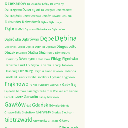
Dziekanów
Dziekanów Leśny
Dziemiany
Dzierzgoń
Dzierzgowo
Dzierzgów
Dzierżoniów
Dzierżążnia
Dziewierzewo
Dziećmirowice
Dziunin
Dziwnów
Dziwnówek
Dąbie
Dąbroszyn
Dąbrowa
Dąbrowa Białostocka
Dąbrowice
Dębina
Dębe
Dąbrówno
Dąbrówka
Długosiodło
Dębionek
Dębki
Dęblin
Dębniki
Dębowo
Dłużek
Dłużka
Dłużniewo
Dłużewo
Dźwierzuty
Elbląg
Dźwirzyno
Elgnówko
Dźwirzuty
Edwardów
Elżbietów
Erurt
Ełk Szyba
Fabianki
Faborgi
Falkowo
Flensburg
Flansburg
Florynki
Franciszkowo
Fredericia
Friedland
Friedrichstahl
Frombork
Frydland
Frygnowo
Frąknowo
Gaj
Gady
Funka
Fynshav
Gabrysin
Gajówka
Garbów
Garczegorze
Gardna Wielka
Gardzienice
Garwolin
Gartz
Garnek
Gassy
Gawłowo
Gawłów
Gdańsk
Gdynia
Gać
Gdynia
Gierwaty
Orłowo
Gidle
Giebałtów
Gierłoż
Giethoorn
Gietrzwałd
Giławy
Giewartów
Gilleleje
Glinojeck