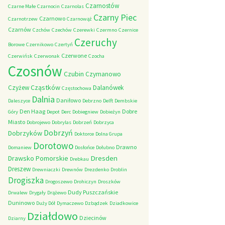
Czarnostów
Czarne Małe
Czarnocin
Czarnolas
Czarny Piec
Czarnowo
Czarnotrzew
Czarnowąż
Czarnów
Czchów
Czechów
Czerewki
Czermno
Czernice
Czeruchy
Borowe
Czernikowo
Czertyń
Czerwone
Czerwińsk
Czerwonak
Czocha
Czosnów
Czubin
Czymanowo
Cząstków
Czyżew
Dalanówek
Częstochowa
Dalnia
Daniłowo
Daleszyce
Debrzno
Delft
Dembskie
Den Haag
Dobre
Góry
Depot
Derc
Dobiegniew
Dobieżyn
Miasto
Dobrojewo
Dobrylas
Dobrzeń
Dobrzyca
Dobrzyń
Dobrzyków
Doktorce
Dolna Grupa
Dorotowo
Drawno
Domaniew
Dosłońce
Dołubno
Dresden
Drawsko Pomorskie
Drebkau
Dreszew
Drewniaczki
Drewnów
Drezdenko
Droblin
Drogiszka
Drogoszewo
Drohiczyn
Droszków
Dudy Puszczańskie
Drwalew
Drygały
Drążewo
Duninowo
Duży Dół
Dymaczewo
Dzbądzek
Dziadkowice
Działdowo
Dziecinów
Dziarny