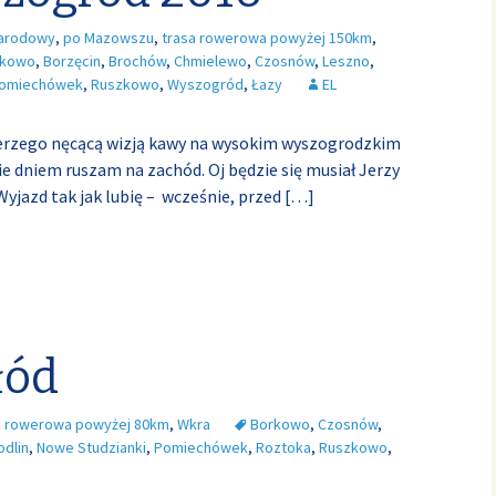
Narodowy
,
po Mazowszu
,
trasa rowerowa powyżej 150km
,
rkowo
,
Borzęcin
,
Brochów
,
Chmielewo
,
Czosnów
,
Leszno
,
omiechówek
,
Ruszkowo
,
Wyszogród
,
Łazy
EL
erzego nęcącą wizją kawy na wysokim wyszogrodzkim
ie dniem ruszam na zachód. Oj będzie się musiał Jerzy
Wyjazd tak jak lubię – wcześnie, przed
[…]
łód
a rowerowa powyżej 80km
,
Wkra
Borkowo
,
Czosnów
,
dlin
,
Nowe Studzianki
,
Pomiechówek
,
Roztoka
,
Ruszkowo
,