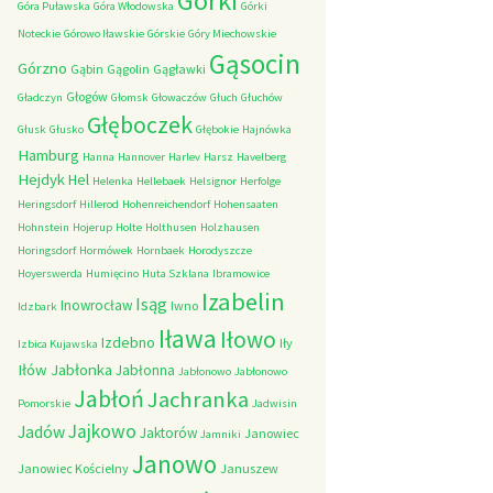
Górki
Góra Puławska
Góra Włodowska
Górki
Noteckie
Górowo Iławskie
Górskie
Góry Miechowskie
Gąsocin
Górzno
Gąbin
Gągolin
Gągławki
Głogów
Gładczyn
Głomsk
Głowaczów
Głuch
Głuchów
Głęboczek
Głusk
Głusko
Głębokie
Hajnówka
Hamburg
Hanna
Hannover
Harlev
Harsz
Havelberg
Hejdyk
Hel
Helenka
Hellebaek
Helsignor
Herfolge
Heringsdorf
Hillerod
Hohenreichendorf
Hohensaaten
Hohnstein
Hojerup
Holte
Holthusen
Holzhausen
Horingsdorf
Hormówek
Hornbaek
Horodyszcze
Hoyerswerda
Humięcino
Huta Szklana
Ibramowice
Izabelin
Isąg
Inowrocław
Iwno
Idzbark
Iława
Iłowo
Izdebno
Iły
Izbica Kujawska
Iłów
Jabłonka
Jabłonna
Jabłonowo
Jabłonowo
Jabłoń
Jachranka
Pomorskie
Jadwisin
Jajkowo
Jadów
Jaktorów
Janowiec
Jamniki
Janowo
Janowiec Kościelny
Januszew