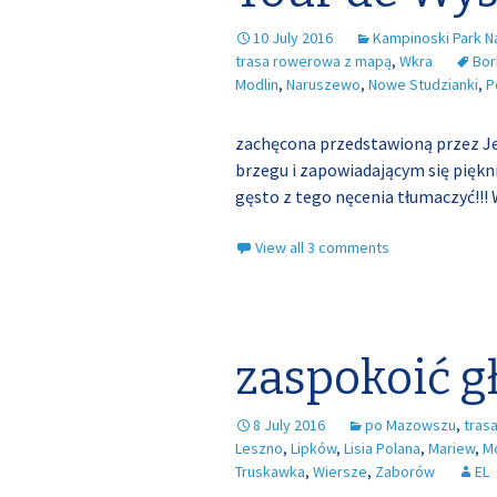
10 July 2016
Kampinoski Park 
trasa rowerowa z mapą
,
Wkra
Bo
Modlin
,
Naruszewo
,
Nowe Studzianki
,
P
zachęcona przedstawioną przez J
brzegu i zapowiadającym się piękn
gęsto z tego nęcenia tłumaczyć!!! 
View all 3 comments
zaspokoić g
8 July 2016
po Mazowszu
,
tras
Leszno
,
Lipków
,
Lisia Polana
,
Mariew
,
Mo
Truskawka
,
Wiersze
,
Zaborów
EL