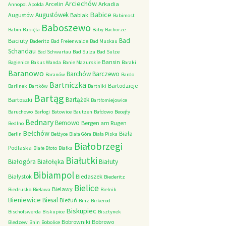
Arciechów
Arcelin
Arkadia
Annopol
Apolda
Babice
Augustówek
Augustów
Babiak
Babimost
Baboszewo
Babin
Babięta
Baby
Bachorze
Bad
Baciuty
Baderitz
Bad Freienwalde
Bad Muskau
Schandau
Bad Schwartau
Bad Sulza
Bad Sulze
Bansin
Bagienice
Bakus Wanda
Banie Mazurskie
Baraki
Baranowo
Barchów
Barczewo
Baranów
Bardo
Bartniczka
Bartodzieje
Barlinek
Bartków
Bartniki
Bartąg
Bartążek
Bartoszki
Bartłomiejowice
Baruchowo
Barłogi
Batowice
Bautzen
Bałdowo
Becejły
Bednary
Bemowo
Bergen am Rugen
Bedlno
Bełchów
Biała
Berlin
Bełżyce
Biała Góra
Biała Piska
Białobrzegi
Podlaska
Białe Błoto
Białka
Białutki
Białogóra
Białołęka
Białuty
Bibiampol
Białystok
Biedaszek
Biederitz
Bielice
Bielawy
Biedrusko
Bielawa
Bielnik
Bieniewice
Biesal
Bieżuń
Binz
Birkerod
Biskupiec
Bischofswerda
Biskupice
Bisztynek
Bobrowniki
Bobrowo
Bledzew
Bnin
Bobolice