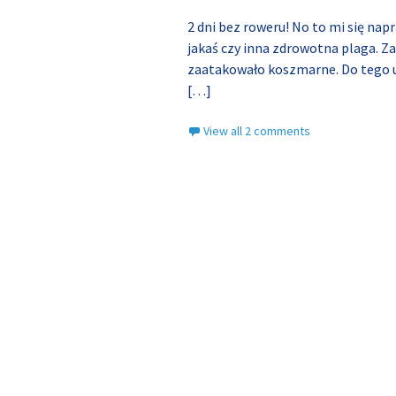
2 dni bez roweru! No to mi się nap
jakaś czy inna zdrowotna plaga. Z
zaatakowało koszmarne. Do tego u
[…]
View all 2 comments