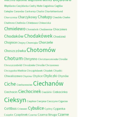
Wieczfnia
Bąkowiec
Błogosławie
Błotnica
Błędówko
Cecylówka
Cedry Małe
Cegielnia
Cegłów
Celejów
Ceranów
Cerkwica
Chalin
Charlottenlund
Chałupy
Charzykowy
Charsznica
Chechło
Chełm
Chełmno
Chełmża
Chlebowo
Chlewiska
Chmielewo
Choczewo
Chmielnik
Chobienice
Chodakówek
Chodaków
Chodzież
Chorzele
Chojnice
Chojny
Chomiąża
Chotomów
Choszczówka
Chotum
Chrcynno
Christiansminde
Chrośle
Chruszczobród
Chruściele
Chruśle
Chrzanowo
Chrzypsko Wielkie
Chrząchówek
Chudek
Chudki
Chyliczki
Chwaliszewo
Chylice
Chynów
Chycina
Ciechanów
Ciche
Ciechanowiec
Ciechocinek
Ciechocin
Ciekocinko
Cieciórki
Cieksyn
Cieplice
Cierpice
Cieszyno
Cigacice
Cybulice
Cottbus
Cyganka
Criewen
Cychry
Czarne
Czaplinek
Czarna Struga
Czaplin
Czarna