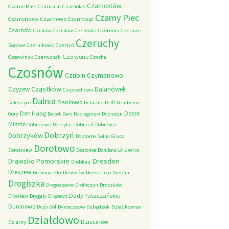
Czarnostów
Czarne Małe
Czarnocin
Czarnolas
Czarny Piec
Czarnowo
Czarnotrzew
Czarnowąż
Czarnów
Czchów
Czechów
Czerewki
Czermno
Czernice
Czeruchy
Borowe
Czernikowo
Czertyń
Czerwone
Czerwińsk
Czerwonak
Czocha
Czosnów
Czubin
Czymanowo
Cząstków
Czyżew
Dalanówek
Częstochowa
Dalnia
Daniłowo
Daleszyce
Debrzno
Delft
Dembskie
Den Haag
Dobre
Góry
Depot
Derc
Dobiegniew
Dobieżyn
Miasto
Dobrojewo
Dobrylas
Dobrzeń
Dobrzyca
Dobrzyń
Dobrzyków
Doktorce
Dolna Grupa
Dorotowo
Drawno
Domaniew
Dosłońce
Dołubno
Dresden
Drawsko Pomorskie
Drebkau
Dreszew
Drewniaczki
Drewnów
Drezdenko
Droblin
Drogiszka
Drogoszewo
Drohiczyn
Droszków
Dudy Puszczańskie
Drwalew
Drygały
Drążewo
Duninowo
Duży Dół
Dymaczewo
Dzbądzek
Dziadkowice
Działdowo
Dziecinów
Dziarny