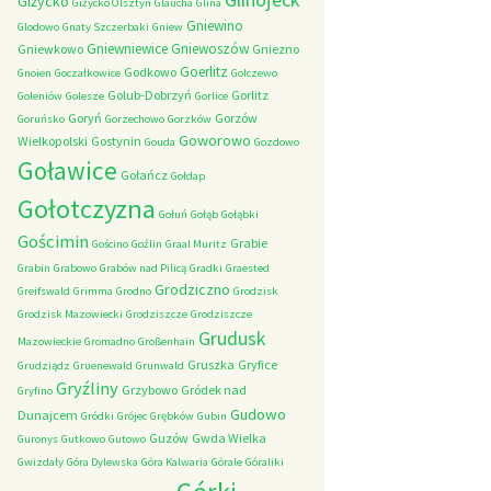
Giżycko
Giżycko Olsztyn
Glaucha
Glina
Gniewino
Glodowo
Gnaty Szczerbaki
Gniew
Gniewniewice
Gniewoszów
Gniewkowo
Gniezno
Goerlitz
Godkowo
Gnoien
Goczałkowice
Golczewo
Golub-Dobrzyń
Gorlitz
Goleniów
Golesze
Gorlice
Goryń
Gorzów
Goruńsko
Gorzechowo
Gorzków
Goworowo
Wielkopolski
Gostynin
Gouda
Gozdowo
Goławice
Gołańcz
Gołdap
Gołotczyzna
Gołuń
Gołąb
Gołąbki
Gościmin
Grabie
Gościno
Goźlin
Graal Muritz
Grabin
Grabowo
Grabów nad Pilicą
Gradki
Graested
Grodziczno
Greifswald
Grimma
Grodno
Grodzisk
Grodzisk Mazowiecki
Grodziszcze
Grodziszcze
Grudusk
Mazowieckie
Gromadno
Großenhain
Gruszka
Gryfice
Grudziądz
Gruenewald
Grunwald
Gryźliny
Grzybowo
Gródek nad
Gryfino
Gudowo
Dunajcem
Gródki
Grójec
Grębków
Gubin
Guzów
Gwda Wielka
Guronys
Gutkowo
Gutowo
Gwizdały
Góra Dylewska
Góra Kalwaria
Górale
Góraliki