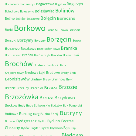
Bogurzyn
Bogaczewo
Bochotnica
Bodzentyn
Bogatka
Bolimów
Bolesławiec
Bolechowo
Boleszyno
Bolęcin
Boreczno
Bolino
Bolków
Bolszewo
Borkowo
Borki
Borne Sulinowo
Borsdorf
Borzęcin
Borzymy
Borsuki
Borzyny
Borów
Bramka
Bosewo
Boszkowo
Boże
Bożenkowo
Brańsk
Bratuszewo
Brańszczyk
Breddin
Brema
Breń
Brochów
Brodnica
Brodnicki Park
Brodowe Łąki
Brodowo
Krajobrazowy
Brody
Brok
Bronisławów
Bruliny
Brwinów
Brusy
Bryki
Brzozie
Brzoza
Brzezie
Brzeziny
Brzeźnica
Brzozówka
Brzydowo
Brzuza
Buckow
Budy
Budy Sulkowskie
Budzów
Buk Pomorski
Butryny
Burdąg
Bulkowo
Busko Zdrój
Burg
Bystre
Bydgoszcz
Bydlino
Butzow
Bydlin
Chrzany
Bąki
Bytów
Bógdał
Bączal
Bądkowo
Bąki
Błędowo