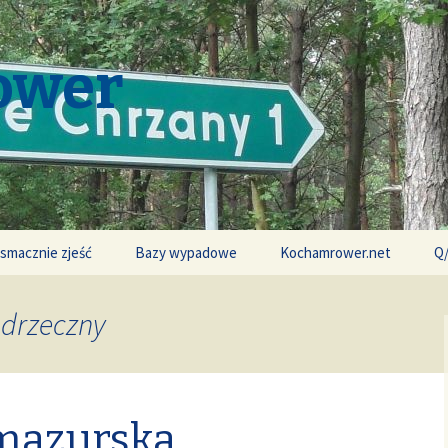
ower
 smacznie zjeść
Bazy wypadowe
Kochamrower.net
Q
adrzeczny
 mazurska