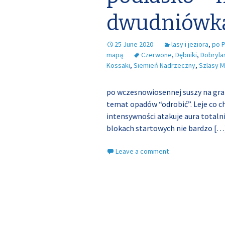
dwudniówka
25 June 2020
lasy i jeziora
,
po P
mapą
Czerwone
,
Dębniki
,
Dobryla
Kossaki
,
Siemień Nadrzeczny
,
Szlasy M
po wczesnowiosennej suszy na gra
temat opadów “odrobić”. Leje co c
intensywności atakuje aura totaln
blokach startowych nie bardzo
[…
Leave a comment