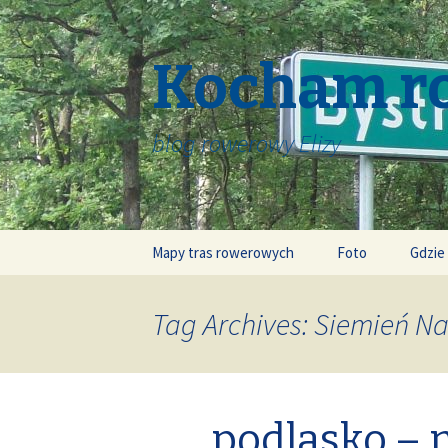
Kocham r
blog rowerowy Elizy
Skip
Mapy tras rowerowych
Foto
Gdzie
to
content
Tag Archives: Siemień N
podlasko –