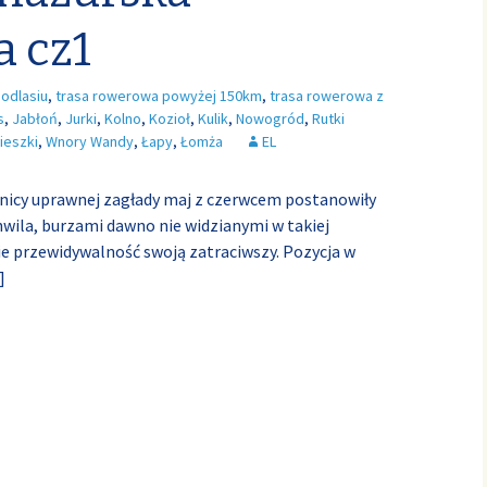
 cz1
odlasiu
,
trasa rowerowa powyżej 150km
,
trasa rowerowa z
s
,
Jabłoń
,
Jurki
,
Kolno
,
Kozioł
,
Kulik
,
Nowogród
,
Rutki
ieszki
,
Wnory Wandy
,
Łapy
,
Łomża
EL
nicy uprawnej zagłady maj z czerwcem postanowiły
hwila, burzami dawno nie widzianymi w takiej
ie przewidywalność swoją zatraciwszy. Pozycja w
]