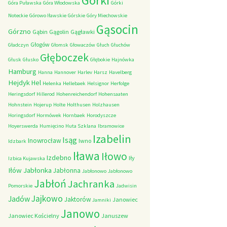
Górki
Góra Puławska
Góra Włodowska
Górki
Noteckie
Górowo Iławskie
Górskie
Góry Miechowskie
Gąsocin
Górzno
Gąbin
Gągolin
Gągławki
Głogów
Gładczyn
Głomsk
Głowaczów
Głuch
Głuchów
Głęboczek
Głusk
Głusko
Głębokie
Hajnówka
Hamburg
Hanna
Hannover
Harlev
Harsz
Havelberg
Hejdyk
Hel
Helenka
Hellebaek
Helsignor
Herfolge
Heringsdorf
Hillerod
Hohenreichendorf
Hohensaaten
Hohnstein
Hojerup
Holte
Holthusen
Holzhausen
Horingsdorf
Hormówek
Hornbaek
Horodyszcze
Hoyerswerda
Humięcino
Huta Szklana
Ibramowice
Izabelin
Isąg
Inowrocław
Iwno
Idzbark
Iława
Iłowo
Izdebno
Iły
Izbica Kujawska
Iłów
Jabłonka
Jabłonna
Jabłonowo
Jabłonowo
Jabłoń
Jachranka
Pomorskie
Jadwisin
Jajkowo
Jadów
Jaktorów
Janowiec
Jamniki
Janowo
Janowiec Kościelny
Januszew