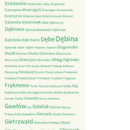
Dziekanów
Dziekanów Leśny
Dziemiany
Dzierzgoń
Dzierzgowo
Dzierzgów
Dzierżoniów
Dzierżążnia
Dziewierzewo
Dziećmirowice
Dziunin
Dziwnów
Dziwnówek
Dąbie
Dąbroszyn
Dąbrowa
Dąbrowa Białostocka
Dąbrowice
Dębina
Dębe
Dąbrówno
Dąbrówka
Długosiodło
Dębionek
Dębki
Dęblin
Dębniki
Dębowo
Dłużek
Dłużka
Dłużniewo
Dłużewo
Dźwierzuty
Elbląg
Dźwirzyno
Elgnówko
Dźwirzuty
Edwardów
Elżbietów
Erurt
Ełk Szyba
Fabianki
Faborgi
Falkowo
Flensburg
Flansburg
Florynki
Franciszkowo
Fredericia
Friedland
Friedrichstahl
Frombork
Frydland
Frygnowo
Frąknowo
Gaj
Gady
Funka
Fynshav
Gabrysin
Gajówka
Garbów
Garczegorze
Gardna Wielka
Gardzienice
Garwolin
Gartz
Garnek
Gassy
Gawłowo
Gawłów
Gdańsk
Gdynia
Gać
Gdynia
Gierwaty
Orłowo
Gidle
Giebałtów
Gierłoż
Giethoorn
Gietrzwałd
Giławy
Giewartów
Gilleleje
Glinojeck