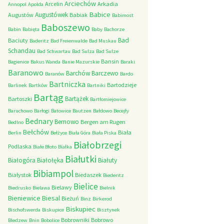
Arciechów
Arcelin
Arkadia
Annopol
Apolda
Babice
Augustówek
Augustów
Babiak
Babimost
Baboszewo
Babin
Babięta
Baby
Bachorze
Bad
Baciuty
Baderitz
Bad Freienwalde
Bad Muskau
Schandau
Bad Schwartau
Bad Sulza
Bad Sulze
Bansin
Bagienice
Bakus Wanda
Banie Mazurskie
Baraki
Baranowo
Barchów
Barczewo
Baranów
Bardo
Bartniczka
Bartodzieje
Barlinek
Bartków
Bartniki
Bartąg
Bartążek
Bartoszki
Bartłomiejowice
Baruchowo
Barłogi
Batowice
Bautzen
Bałdowo
Becejły
Bednary
Bemowo
Bergen am Rugen
Bedlno
Bełchów
Biała
Berlin
Bełżyce
Biała Góra
Biała Piska
Białobrzegi
Podlaska
Białe Błoto
Białka
Białutki
Białogóra
Białołęka
Białuty
Bibiampol
Białystok
Biedaszek
Biederitz
Bielice
Bielawy
Biedrusko
Bielawa
Bielnik
Bieniewice
Biesal
Bieżuń
Binz
Birkerod
Biskupiec
Bischofswerda
Biskupice
Bisztynek
Bobrowniki
Bobrowo
Bledzew
Bnin
Bobolice