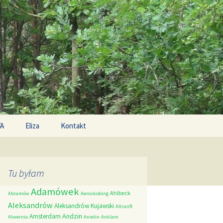
Search
/A
Eliza
Kontakt
for:
Tu byłam
Adamówek
Ahlbeck
Abramów
Aeroskobing
Aleksandrów
Aleksandrów Kujawski
Altranft
Andzin
Amsterdam
Alwernia
Anielin
Anklam