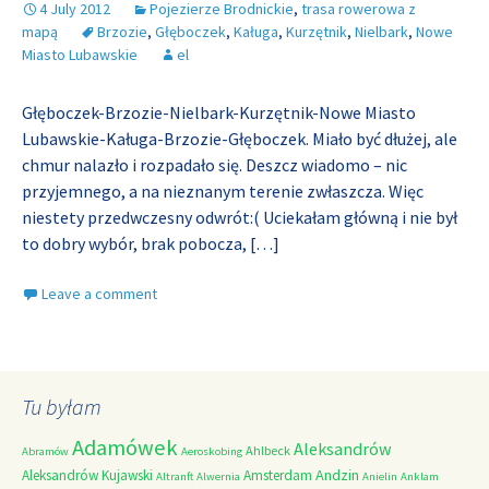
4 July 2012
Pojezierze Brodnickie
,
trasa rowerowa z
mapą
Brzozie
,
Głęboczek
,
Kaługa
,
Kurzętnik
,
Nielbark
,
Nowe
Miasto Lubawskie
el
Głęboczek-Brzozie-Nielbark-Kurzętnik-Nowe Miasto
Lubawskie-Kaługa-Brzozie-Głęboczek. Miało być dłużej, ale
chmur nalazło i rozpadało się. Deszcz wiadomo – nic
przyjemnego, a na nieznanym terenie zwłaszcza. Więc
niestety przedwczesny odwrót:( Uciekałam główną i nie był
to dobry wybór, brak pobocza,
[…]
Leave a comment
Tu byłam
Adamówek
Aleksandrów
Ahlbeck
Abramów
Aeroskobing
Andzin
Aleksandrów Kujawski
Amsterdam
Altranft
Alwernia
Anielin
Anklam