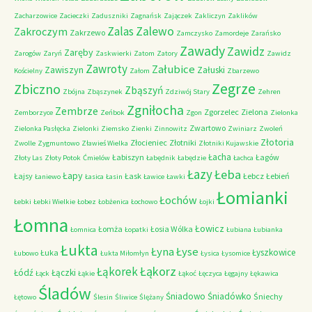
Zacharzowice
Zacieczki
Zaduszniki
Zagnańsk
Zajączek
Zakliczyn
Zaklików
Zalas
Zalewo
Zakroczym
Zakrzewo
Zamczysko
Zamordeje
Zarańsko
Zawady
Zawidz
Zaręby
Zarogów
Zaryń
Zaskwierki
Zatom
Zatory
Zawidz
Zawroty
Załubice
Zawiszyn
Załuski
Kościelny
Załom
Zbarzewo
Zegrze
Zbiczno
Zbąszyń
Zbójna
Zbąszynek
Zdziwój Stary
Zehren
Zgniłocha
Zembrze
Zgorzelec
Zielona
Zemborzyce
Zeńbok
Zgon
Zielonka
Zwartowo
Zielonka Pasłęcka
Zielonki
Ziemsko
Zienki
Zinnowitz
Zwiniarz
Zwoleń
Złotoria
Złocieniec
Złotniki
Zwolle
Zygmuntowo
Zławieś Wielka
Złotniki Kujawskie
Łacha
Łabiszyn
Łagów
Złoty Las
Złoty Potok
Ćmielów
Łabędnik
Łabędzie
Łachca
Łazy
Łeba
Łapy
Łajsy
Łask
Łebcz
Łebień
Łaniewo
Łasica
Łasin
Ławice
Ławki
Łomianki
Łochów
Łebki
Łebki Wielkie
Łobez
Łobżenica
Łochowo
Łojki
Łomna
Łowicz
Łomża
Łosia Wólka
Łomnica
Łopatki
Łubiana
Łubianka
Łukta
Łyna
Łyse
Łyszkowice
Łuka
Łubowo
Łukta Miłomłyn
Łysica
Łysomice
Łąkorz
Łąkorek
Łódź
Łączki
Łąck
Łąkie
Łąkoć
Łęczyca
Łęgajny
Łękawica
Śladów
Śniadowo
Śniadówko
Śniechy
Łętowo
Ślesin
Śliwice
Ślężany