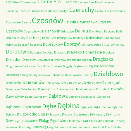
Czarny Piec
Czarnowo
Czarnów
Czarnowąż
Czchów
Czechów
Czerewki
Czeruchy
Czermno
Czernice Borowe
Czernikowo
Czertyń
Czerwińsk
Czerwonak
Czosnów
Czubin
Czymanowo
Czyżew
Czerwone
Czocha
Dalnia
Cząstków
Dalanówek
Daniłowo
Częstochowa
Daleszyce
Debrzno
Delft
Den Haag
Dobre Miasto
Dembskie Góry
Depot
Derc
Dobiegniew
Dobieżyn
Dobrojewo
Dobrzyń
Dobrzyków
Dobrylas
Dobrzeń
Dobrzyca
Doktorce
Dolna Grupa
Domaniew
Dorotowo
Drawsko Pomorskie
Drawno
Dosłońce
Dołubno
Drebkau
Drogiszka
Dresden
Dreszew
Drewniaczki
Drewnów
Drezdenko
Droblin
Dudy Puszczańskie
Drogoszewo
Drohiczyn
Droszków
Drwalew
Drygały
Drążewo
Działdowo
Duninowo
Duży Dół
Dymaczewo
Dzbądzek
Dziadkowice
Dziarny
Dziekanów
Dzierzgoń
Dziecinów
Dzierzgowo
Dziekanów Leśny
Dziemiany
Dziwnów
Dzierżążnia
Dzierzgów
Dzierżoniów
Dziewierzewo
Dziećmirowice
Dziunin
Dąbrowa
Dziwnówek
Dąbie
Dąbroszyn
Dąbrowa Białostocka
Dąbrowice
Dębina
Dębe
Dąbrówno
Dąbrówka
Dębionek
Dębki
Dęblin
Dębniki
Długosiodło
Dłużek
Dłużka
Dłużniewo
Dębowo
Dłużewo
Dźwierzuty
Dźwirzuty
Elbląg
Dźwirzyno
Elgnówko
Edwardów
Elżbietów
Erurt
Ełk Szyba
Fabianki
Faborgi
Flensburg
Falkowo
Flansburg
Florynki
Franciszkowo
Fredericia
Friedland
Friedrichstahl