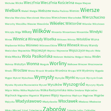
Wieczfnia Kościelna
Wieczfnia
Wicko
Wichulec
Wiejce
Wiejsce
Wiersze
Wielbark
Wieliszew
Wieniec
Wieleń
Wielgie
Wielka Piaśnica
Wierzchucino
Wierzchowo
Wierzba
Wierzbica
Wierzbinek
Wierzbno
Wierzchołek
Wikielec
Wiktorów
Wierzchy
Wiesiółka
Wiewiec
Wiewiórów
Wilanów
Wilczkowo
Wilków
Windyki
Wilkasy
Wilczęta
Wilga
Wincenta
Wincentowo
Wincentów
Winnica
Wirwajdy
Wisełka
Witoldów
Wizna
Winiec
Witkowo
Witnica
Wkra
Wlewsk
Wiśniewo
Wnory Wandy
Więcławice
Wiślica
Wiśniowo Ełckie
Wojcieszyn
Wojszczyce
Wodzisław
Wojciechów
Wojnicz
Wojnowice
Wojszki
Wola
Wola Pasikońska
Wolin
Wola Młocka
Wolbrom
Wolbórka
Wolgast
Wolica
Worliny
Wonna
Wolsztyn
Wolnica
Worgule
Wołkowe
Wriezen
Wrocimowice
Wrocław
Września
Wydminy
Wrocki
Wrona
Wrzask
Wrzeście
Wrząca
WTR
Wygoda
Wymysły
Wynki
Wygon
Wykrot
Wylazłowo
Wymyśle
Wyrzysk
Wyrzysk Osiek
Wyszogród
Wyszków
Wysoka
Wysokie Mazowieckie
Wyszel
Wyszyny
Wywła
Wólka Radzymińska
Wójcin
Wólka
Wólka Majdańska
Wólka Smolana
Wąbrzeźno
Wąsy
Wąchock
Wąsewo
Węgrów
Wągrodno
Wąpielsk
Wąwolnica
Wędrzyn
Węgliniec
Władysławowo
Włocławek
Wężyska
Władysławów
Włodawa
Włodowice
Zaborów
Włoka
Włosień
Ystad
Zaberbecze
Zaborów Leśny
Zabłudów