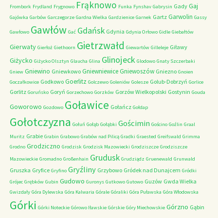
Frąknowo
Gaj
Gady
Frombork
Frydland
Frygnowo
Funka
Fynshav
Gabrysin
Garwolin
Gartz
Gajówka
Garbów
Garczegorze
Gardna Wielka
Gardzienice
Garnek
Gassy
Gawłów
Gdańsk
Gdynia
Gawłowo
Gać
Gdynia Orłowo
Gidle
Giebałtów
Gietrzwałd
Gierwaty
Giławy
Gierłoż
Giethoorn
Giewartów
Gilleleje
Glinojeck
Giżycko
Giżycko Olsztyn
Glaucha
Glina
Glodowo
Gnaty Szczerbaki
Gniewino
Gniewniewice
Gniewoszów
Gniewkowo
Gniezno
Gniew
Gnoien
Goerlitz
Godkowo
Golub-Dobrzyń
Goczałkowice
Golczewo
Goleniów
Golesze
Gorlice
Gorlitz
Goryń
Gorzów Wielkopolski
Gostynin
Goruńsko
Gorzechowo
Gorzków
Gouda
Goławice
Goworowo
Gołańcz
Gozdowo
Gołdap
Gołotczyzna
Gościmin
Gołuń
Gołąb
Gołąbki
Gościno
Goźlin
Graal
Grabie
Muritz
Grabin
Grabowo
Grabów nad Pilicą
Gradki
Graested
Greifswald
Grimma
Grodziczno
Grodno
Grodzisk
Grodzisk Mazowiecki
Grodziszcze
Grodziszcze
Grudusk
Mazowieckie
Gromadno
Großenhain
Grudziądz
Gruenewald
Grunwald
Gryźliny
Gruszka
Gryfice
Grzybowo
Gródek nad Dunajcem
Gryfino
Gródki
Gudowo
Guzów
Gwda Wielka
Grójec
Grębków
Gubin
Guronys
Gutkowo
Gutowo
Gwizdały
Góra Dylewska
Góra Kalwaria
Górale
Góraliki
Góra Puławska
Góra Włodowska
Górki
Górzno
Gąbin
Górki Noteckie
Górowo Iławskie
Górskie
Góry Miechowskie