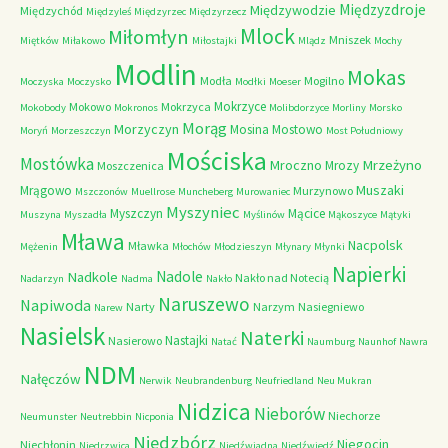
Międzyzdroje
Międzywodzie
Międzychód
Międzyleś
Międzyrzec
Międzyrzecz
Mlock
Miłomłyn
Mniszek
Miętków
Miłakowo
Miłostajki
Mlądz
Mochy
Modlin
Mokas
Modła
Mogilno
Moczyska
Moczysko
Modłki
Moeser
Mokrzyce
Mokowo
Mokrzyca
Mokobody
Mokronos
Molibdorzyce
Morliny
Morsko
Morąg
Morzyczyn
Mosina
Mostowo
Moryń
Morzeszczyn
Most Południowy
Mościska
Mostówka
Mrzeżyno
Mroczno
Mrozy
Moszczenica
Muszaki
Mrągowo
Murzynowo
Mszczonów
Muellrose
Muncheberg
Murowaniec
Myszyniec
Myszczyn
Mącice
Muszyna
Myszadła
Myślinów
Mąkoszyce
Mątyki
Mława
Nacpolsk
Mławka
Mężenin
Młochów
Młodzieszyn
Młynary
Młynki
Napierki
Nadkole
Nadole
Nakło nad Notecią
Nadarzyn
Nadma
Nakło
Naruszewo
Napiwoda
Narty
Narzym
Nasiegniewo
Narew
Nasielsk
Naterki
Nastajki
Nasierowo
Natać
Naumburg
Naunhof
Nawra
NDM
Nałęczów
Nerwik
Neubrandenburg
Neufriedland
Neu Mukran
Nidzica
Nieborów
Niechorze
Neumunster
Neutrebbin
Nicponia
Niedzbórz
Niegocin
Niechłonin
Niedrzwica
Niedźwiadna
Niedźwiedź