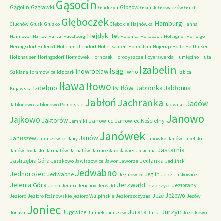
Gąsocin
Gągolin
Gągławki
Głogów
Gładczyn
Głomsk
Głowaczów
Głuch
Głęboczek
Hamburg
Głuchów
Głusk
Głusko
Głębokie
Hajnówka
Hanna
Hejdyk
Hel
Hannover
Harlev
Harsz
Havelberg
Helenka
Hellebaek
Helsignor
Herfolge
Heringsdorf
Hillerod
Hohenreichendorf
Hohensaaten
Hohnstein
Hojerup
Holte
Holthusen
Holzhausen
Horingsdorf
Hormówek
Hornbaek
Horodyszcze
Hoyerswerda
Humięcino
Huta
Izabelin
Isąg
Inowrocław
Iwno
Szklana
Ibramowice
Idzbark
Izbica
Iława
Iłowo
Iłów
Jabłonka
Izdebno
Jabłonna
Iły
Kujawska
Jabłoń
Jachranka
Jadów
Jabłonowo
Jabłonowo Pomorskie
Jadwisin
Janowo
Jajkowo
Jaktorów
Janowiec
Janowiec Kościelny
Jamniki
Janówek
Janów
Januszew
Januszewice
Jany
Janówko
Janów Lubelski
Jastarnia
Janów Podlaski
Jarmatów
Jarnatów
Jarnice
Jarosławiec
Jasionna
Jastrzębia Góra
Jedlanka
Jaszkowo
Jawiszowice
Jawor
Jaworze
Jedliński
Jedwabno
Jednorożec
Jedwabne
Jeglin
Jeglijowiec
Jelcz-Laskowice
Jerzwałd
Jelenia Góra
Jeziorany
Jeleń
Jemna
Jerichov
Jerwałd
Jezierzyce
Jeżewo
Jeże
Jezioro
Jezioro Rożnowskie
jezioro Wulpińskie
Jeziorszczyzna
Jeżów
Joniec
Jurzyn
Jurata
Jugowice
Jonava
Julinek
Juliszew
Jurki
Józefkowo