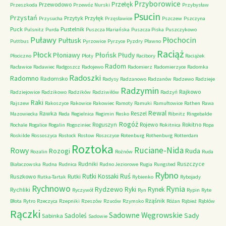
Przyborowice
Przełęk
Przewodowo
Przeszkoda
Przewóz Nurski
Przybysław
Psucin
Przystań
Przytyk
Przyłęk
Przysucha
Przęsławice
Pszczew
Pszczyna
Puck
Pustelnik
Pulsnitz
Purda
Puszcza Mariańska
Puszcza Piska
Puszczykowo
Puławy
Pułtusk
Płochocin
Puttbus
Pyrzowice
Pyrzyce
Pyzdry
Pławno
Raciąż
Płock
Płońsk
Płoniawy
Płudy
Płociczno
Płoty
Racibory
Raciążek
Radom
Racławice
Radawiec
Radgoszcz
Radojewo
Radomierz
Radomierzyce
Radomka
Radoszki
Radomno
Radomsko
Radysy
Radzanowo
Radzanów
Radzewo
Radzieje
Radzymin
Rajkowo
Radziejowice
Radzikowo
Radzików
Radziwiłów
Radzyń
Raki
Rajszew
Rakoszyce
Rakowice
Rakowiec
Ramoty
Ramuki
Ramułtowice
Rathen
Rawa
Rewal
Rawka
Reszel
Mazowiecka
Reda
Regielnica
Regimin
Resko
Ribnitz
Ringebalde
Rogóż
Roguszyn
Rojewo
Rokitno
Rochale
Rogalice
Rogalin
Rogoziniec
Rokitnica
Ropa
Roskilde
Rossoszyca
Rostock
Rostow
Roszczyce
Rotenburg
Rothenburg
Rotterdam
Roztoka
Ruciane-Nida
Rowy
Rozogi
Ruda
Rozalin
Rożnów
Ruda
Rudniki
Ruszczyce
Białaczowska
Rudna
Rudnica
Rudno Jeziorowe
Rugia
Rungsted
Rybno
Ruś
Rutki Kossaki
Ruszkowo
Rutki
Rutka-Tartak
Rybienko
Rybojady
Rychnowo
Rynia
Rydzewo
Ryki
Rynek
Rychliki
Ryczywół
Ryn
Rypin
Ryte
Rząśnik
Błota
Rytro
Rzeczyca
Rzepniki
Rzeszów
Rzuców
Rzymsko
Różan
Rąbież
Rąblów
Rączki
Sadowne Węgrowskie
Sady
Sadoleś
Sabinka
Sadowie