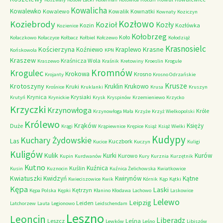
Kowalicha
Kowalewko
Kowalewo
Kowalik
Kownatki
Kownaty
Koziczyn
Kozłowo
Koziebrody
Kozioł
Kozły
Kozin
Kozłówka
Kozienice
Kołobrzeg
Koło
Kołaczkowo
Kołaczyce
Kołbacz
Kołbiel
Kołczewo
Kołodziąż
Krasnosielc
Kościerzyna
Krasne
Koźniewo
Kraplewo
Końskowola
KPN
Kraszew
Kraśnicza Wola
Kraszewo
Kraśnik
Kretowiny
Kroeslin
Krogule
Kromnów
Krogulec
Krokowa
Krosno
Krojanty
Krosno Odrzańskie
Krusze
Krotoszyny
Kruklin
Krukowo
Kruki
Krośnice
Kruklanki
Krusa
Kruszyn
Krynica
Krysiaki
Krutyń
Krynickie
Krysk
Kryspinów
Krzemieniewo
Krzycko
Krzyczki
Krzynowłoga
Króle
Krzynowłoga Mała
Krzyże
Krzyż Wielkopolski
Królewo
Krąków
Księży
Duże
Krągi
Krąpiewnice
Krępice
Książ
Książ Wielki
Kudypy
Kuchary Żydowskie
Las
Kuczbork
Kucice
Kuczyn
Kuligi
Kuligów
Kulik
Kurki
Kurów
Kurowo
Kupin
Kurdwanów
Kury
Kurznia
Kurzętnik
Kutno
Kuźnica
Kuślin
Kusin
Kuznocin
Kuźnica Żelichowska
Kwiatkowice
Kwiatuszki
Kwidzyń
Kwirynów
Kątne
Kwieciszowice
Kwik
Kórnik
Kąp
Kątki
Kępa
Laski
Kętrzyn
Kępa Polska
Kępki
Kłanino
Kłodawa
Lachowo
Laskowice
Lelewo
Leipzig
Leiden
Latchorzew
Lauta
Legionowo
Leidschendam
Leszno
Leoncin
Liberadz
Leszcz
Leśna
Lewków
Leśno
Libiszów