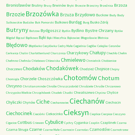
Bronisławów
Brzoza
Bruliny
Brwinów
Brusy
Bryki
Brzezie
Brzeziny
Brzeźnica
Brzozówka
Brzozie
Brzydowo
Brzuza
Buckow
Budy
Budy
Burdąg
Bulkowo
Busko Zdrój
Sulkowskie
Budzów
Buk Pomorski
Burg
Butryny
Bystre Chrzany
Bydgoszcz
Bydlino
Butzow
Bydlin
Bytów
Bąki
Bógdał
Bączal
Bądkowo
Bąki Wieczfnia
Bąkowiec
Błogosławie
Błotnica
Błędowo
Błędówko
Cecylówka
Cedry Małe
Cegielnia
Cegłów
Celejów
Ceranów
Chałupy
Charzykowy
Cerkwica
Chalin
Charlottenlund
Charsznica
Chechło
Chełm
Chmielewo
Chełmno
Chełmża
Chlebowo
Chlewiska
Chmielnik
Chobienice
Chodakówek
Chodaków
Chojnice
Choczewo
Chodzież
Chojny
Chotomów
Chotum
Chorzele
Choszczówka
Chomiąża
Chrcynno
Christiansminde
Chrośle
Chruszczobród
Chruściele
Chruśle
Chrzanowo
Chwaliszewo
Chylice
Chrzypsko Wielkie
Chrząchówek
Chudek
Chudki
Chycina
Ciechanów
Ciche
Chyliczki
Chynów
Ciechocin
Ciechanowiec
Cieksyn
Ciechocinek
Ciekocinko
Cieciórki
Cieplice
Cierpice
Cieszyno
Cybulice
Cottbus
Cyganka
Czaplinek
Cigacice
Criewen
Cychry
Czaplin
Czarna
Czarne
Czarnostów
Czarna Struga
Czarne Małe
Czarnocin
Czarnolas
Czarnotrzew