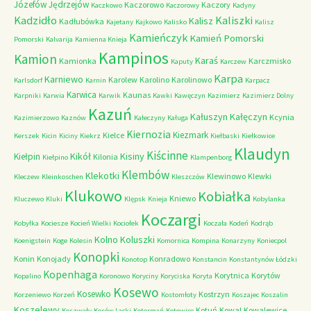
Józefów
Jędrzejów
Kaczorowo
Kaczory
Kaczkowo
Kaczorowy
Kadyny
Kadzidło
Kaliszki
Kalisz
Kadłubówka
Kajetany
Kajkowo
Kalisko
Kalisz
Kamieńczyk
Kamień Pomorski
Pomorski
Kalvarija
Kamienna Knieja
Kampinos
Kamion
Karaś
Kamionka
Karczmisko
Kaputy
Karczew
Karpa
Karniewo
Karolew
Karolino
Karolinowo
Karlsdorf
Karnin
Karpacz
Karwica
Kaunas
Karpniki
Karwia
Karwik
Kawki
Kawęczyn
Kazimierz
Kazimierz Dolny
Kazuń
Kałuszyn
Kałęczyn
Kcynia
Kazimierzowo
Kaznów
Kałeczyny
Kaługa
Kiernozia
Kiezmark
Kielce
Kerszek
Kicin
Kiciny
Kiekrz
Kiełbaski
Kiełkowice
Klaudyn
Kiścinne
Kikół
Kisiny
Kiełpin
Kilonia
Kiełpino
Klampenborg
Klembów
Klekotki
Klewinowo
Klewki
Kleczew
Kleinkoschen
Kleszczów
Klukowo
Kobiałka
Kniewo
Kluczewo
Kluki
Klępsk
Knieja
Kobylanka
Koczargi
Kobyłka
Kociesze
Kocień Wielki
Kociołek
Koczała
Kodeń
Kodrąb
Kolno
Koluszki
Koenigstein
Koge
Kolesin
Komornica
Kompina
Konarzyny
Koniecpol
Konopki
Konin
Konojady
Konradowo
Konotop
Konstancin
Konstantynów Łódzki
Kopenhaga
Korytnica
Korytów
Kopalino
Koronowo
Koryciny
Koryciska
Koryta
Kosewo
Kosewko
Kostrzyn
Korzeniewo
Korzeń
Kostomłoty
Koszajec
Koszalin
Koszelewy
Kotuń
Kowal
Kowalewice
Koszwały
Kosów Lacki
Kotermań
Kotowice