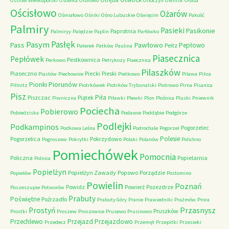
Ostrów Wielkopolski
Osówka
Otorowo
Otłoczyn
Owińsk
Ołuda
Ościsłowo
Ożarów
Ośmiałowo
Ośniki
Ośno Lubuskie
Oświęcim
Pakość
Palmiry
Pasieki
Pasikonie
Paprotnia
Palmiryy
Palędzie
Paplin
Parłówko
Pasłęk
Pasym
Pawłowo
Pass
Pepłowo
Peitz
Paterek
Patków
Paulina
Piasecznica
Pepłówek
Pestkownica
Perkowo
Petrykozy
Piaecznica
Pilaszków
Piaseczno
Piecki
Pieski
Piastów
Piechowice
Pietkowo
Pilawa
Pilica
Piorunów
Pionki
Pillnitz
Piotrkówek
Piotrków Trybunalski
Piotrowo
Pirna
Pisanica
Pisz
Piła
Piszczac
Piątek
Piwniczna
Piławki
Plewki
Plon
Plośnica
Pluski
Pniewnik
Pociecha
Pobierowo
Pobiedziska
Podawce
Poddąbie
Podgórze
Podlejki
Podkampinos
Pogorzelec
Podkowa Leśna
Podrochale
Pogorzel
Polesie
Pogorzelica
Pokrzydowo
Pogroszew
Pokrytki
Polaki
Polanów
Polichno
Pomiechówek
Pomocnia
Policzna
Popielarnia
Polnica
Popielżyn
Popielżyn Zawady
Popowo
Porządzie
Popielów
Postomino
Powielin
Poznań
Powidz
Powierż
Pozezdrze
Poszeszupie
Potworów
Prabuty
Poświętne
Poźrzadło
Prabuty Góry
Pranie
Prawiedniki
Prażmów
Prora
Przasnysz
Prostyń
Pruszków
Prostki
Proszew
Proszowice
Prusewo
Prusinowo
Przechlewo
Przejazd
Przejazdowo
Przedecz
Przemęt
Przepitki
Przesieki