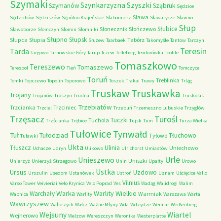
Szymaki
Szyszki
Szynkarzyzna
Szymanów
Sząbruk
Sędzice
Sława
Sędzichów
Sędziszów
Sępólno Krajeńskie
Słabomierz
Sławatycze
Sławno
Słup
Słubice
Słonecznik
Słończewo
Sławoborze
Słomczyn
Słomin
Słomniki
Słupno
Słupsk
Słupca
Słupia
Tabórz
Służew
Taarbaek
Takomyśle
Tantow
Tarczyn
Teresin
Tarda
Targowo
Tarnowskie Góry
Tarup
Tczew
Telleborg
Teodorówka
Teofile
Tomaszkowo
Tereszewo
Tomaszewo
Terespol
Tleń
Tomczyce
Toruń
Treblinka
Tomki
Topczewo
Topolin
Toporowo
Toszek
Trakai
Trawy
Trląg
Truskaw
Truskawka
Trojany
Trojanów
Troszyn
Trudna
Truskolas
Trzebiatów
Trzcianka
Trzciniec
Trzciel
Trzebuń
Trzemeszno Lubuskie
Trzygłów
Trzęsacz
Turośl
Tuczki
Tuchola
Trzścianka
Trębice
Tujsk
Tum
Turza Wielka
Tułowice
Tynwałd
Tuł
Tułodziad
Tłuchowo
Tyłowo
Tuławki
Ukta
Tłuszcz
Ulinia
Uniechowo
Uchacze
Udryn
Ulikowo
Ulrichorst
Umiastów
Urle
Unieszewo
Uniszki
Unierzyż
Unierzyż Strzegowo
Unin
Upałty
Urowo
Ustka
Ursus
Uzdowo
Urszulin
Usedom
Ustanówek
Ustroń
Uznam
Uścięcice
Vallo
Vilnius
Varso Tower
Veivieriai
Velo Krynica
Velo Poprad
Ves
Wadąg
Walidrogi
Walim
Warka
Warlity Wielkie
Warchały
Warmiak
Wapnica
Warlity
Warszawa
Warta
Wawrzyszew
Wałbrzych
Wałcz
Ważne Młyny
Wda
Wdzydze
Weimar
Weißenberg
Wejsuny
Wiartel
Wejherowo
Welzow
Wereszczyn
Weronika
Westerplatte