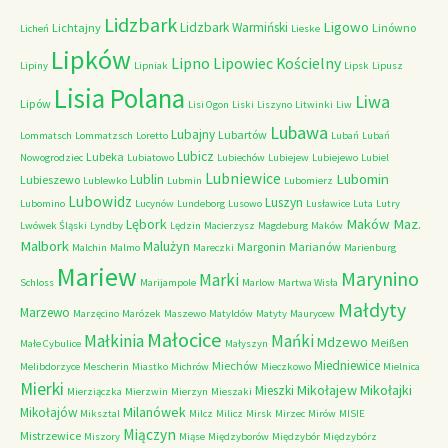
Lidzbark
Ligowo
Lidzbark Warmiński
Lichtajny
Linówno
Licheń
Lieske
Lipków
Lipno
Lipowiec Kościelny
Lipiny
Lipniak
Lipsk
Lipusz
Lisia Polana
Liwa
Lipów
Lisi Ogon
Liski
Liszyno
Litwinki
Liw
Lubawa
Lubajny
Lubartów
Lommatsch
Lommatzsch
Loretto
Lubań
Lubań
Lubicz
Lubeka
Nowogrodziec
Lubiatowo
Lubiechów
Lubiejew
Lubiejewo
Lubiel
Lubniewice
Lubomin
Lublin
Lubieszewo
Lublewko
Lubmin
Lubomierz
Lubowidz
Luszyn
Lubomino
Lucynów
Lundeborg
Lusowo
Lusławice
Luta
Lutry
Maków Maz.
Lębork
Lwówek Śląski
Lyndby
Lędzin
Macierzysz
Magdeburg
Maków
Malbork
Malużyn
Margonin
Marianów
Malchin
Malmo
Mareczki
Marienburg
Mariew
Marynino
Marki
Schloss
Marijampole
Marlow
Martwa Wisła
Małdyty
Marzewo
Marzęcino
Marózek
Maszewo
Matyldów
Matyty
Maurycew
Małocice
Małkinia
Mańki
Mdzewo
Meißen
Małe Cybulice
Małyszyn
Miedniewice
Miechów
Melibdorzyce
Mescherin
Miastko
Michrów
Mieczkowo
Mielnica
Mierki
Mikołajew
Mikołajki
Mieszki
Mierziączka
Mierzwin
Mierzyn
Mieszaki
Milanówek
Mikołajów
Miksztal
Milcz
Milicz
Mirsk
Mirzec
Mirów
MISIE
Miączyn
Mistrzewice
Miszory
Miąse
Międzyborów
Międzybór
Międzybórz