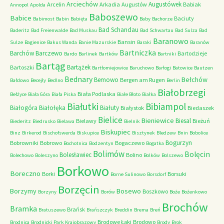
Arciechów
Augustówek
Arcelin
Arkadia
Augustów
Babiak
Annopol
Apolda
Baboszewo
Babice
Baciuty
Babimost
Babin
Babięta
Baby
Bachorze
Bad Schandau
Baderitz
Bad Freienwalde
Bad Muskau
Bad Schwartau
Bad Sulza
Bad
Baranowo
Bansin
Sulze
Bagienice
Bakus Wanda
Banie Mazurskie
Baraki
Baranów
Bartniczka
Barchów
Barczewo
Bartodzieje
Bardo
Barlinek
Bartków
Bartniki
Bartąg
Bartążek
Bartoszki
Bartłomiejowice
Baruchowo
Barłogi
Batowice
Bautzen
Bednary
Bełchów
Bemowo
Bergen am Rugen
Bałdowo
Becejły
Bedlno
Berlin
Białobrzegi
Biała Podlaska
Bełżyce
Biała Góra
Biała Piska
Białe Błoto
Białka
Białutki
Bibiampol
Białogóra
Białołęka
Białuty
Białystok
Biedaszek
Bielice
Bieniewice
Biesal
Bielawy
Bieżuń
Biederitz
Biedrusko
Bielawa
Bielnik
Biskupiec
Binz
Birkerod
Bischofswerda
Biskupice
Bisztynek
Bledzew
Bnin
Bobolice
Bogurzyn
Bobrowniki
Bobrowo
Bogaczewo
Bochotnica
Bodzentyn
Bogatka
Bolimów
Bolęcin
Bolesławiec
Bolino
Bolechowo
Boleszyno
Bolków
Bolszewo
Borkowo
Boreczno
Borki
Borsuki
Borne Sulinowo
Borsdorf
Borzęcin
Borzymy
Bosewo
Boszkowo
Borzyny
Borów
Boże
Bożenkowo
Brochów
Bramka
Brańsk
Bratuszewo
Brańszczyk
Breddin
Brema
Breń
Brodowe Łąki
Brodowo
Brodnica
Brodnicki Park Krajobrazowy
Brody
Brok