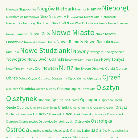
Nieporęt
Niegów
Nielbark
Niemiry
Niegowa
Niegowonice
Niemica
Nieszawa
Nieskórz
Niepołomice
Nieradowo
Niestum
Nieszawka
Nietoperek
Nowa Sól
Niewodnica
Nootdorp
Nordhavn
Nowa Wieś Ełcka
Nowa Wrona
Nowe Brzesko
Nowe Miasto
Nowe Guty
Nowe Miasto
Nowe Duninowo
Nowe Ramoty
Nowe Ramuki
Lubawskie
Nowe Miasto nad Pilicą
Nowe
Nowe Studzianki
Nowiny
Rumunki
Nowogard
Nowogrodziec
Nowogród
Nowy Dwór Gdański
Nowy Tomyśl
Nowy Korczyn
Nowy Sącz
Nuna
Nowęcin
Obryte
Nowy Troszyn
Nowy Zyck
Nur
Nyborg
Obierwia
Obroki
Ojrzeń
Obrąb
Ojerzyce
Ocięte
Ocypel
Odrowąż
Ogorzelnik
Ogrodzieniec
Olsztyn
Okuninka
Oleszno
Okalewo
Olecko
Olendy
Olpuch
Olszewka
Olsztynek
Opinogóra
Opalenica
Olędzkie
Opaleń
Opoczno
Opoki
Orneta
Orzysz
Opole
Oporów
Orchowo
Orchówek
Ortel
Ortrand
Oryszew
Orzełek
Osiecko
Osiek
Oschatz
Osie
Osieck
Osieczek
Osiek Drawski
Osmolice
Osnabrueck
Ostrołęka
Ostrowite
Ostroróg
Ostroszowice
Ostrowiec Świętokrzyski
Ostróda
Ostrówek
Ostrów Lubelski
Ostrów Mazowiecka
Ostródy
Ostrów
Otwock
Otręba