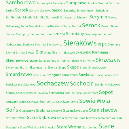
Samborowo
Sampława
Santok
Samoklęski
Samotnik
Sandau
Sanniki
Sarbsk
Sasino
Sassnitz
Sarbia
Sarnaki
Sarnowo
Scheveningen
Schiedam
Secymin
Schwedt
Schiffmuhle
Schleife
Schmilka
Schwepnitz
Schwerin
Seelow
Serock
Senftenberg
Seftenberg
Sellin
Semeliskes
Serby
Serniki
Seroki
Sianno
Siemiany
Siekierki
Sianów
Sieczychy
Siedlce
Siedlisko
Siemiatycze
Siemień
Sieraków
Sierpc
Siewierz
Nadrzeczny
Sieniawa
Siennica
Sierakowice
Siła
Skarżysko Kamienna
Skarlin
Siomki
Sitnica
Sitowa
Skaje
Skarżyce
Skrzeszew
Skierniewice
Skolimów
Skowrony
Skriebinai
Skrudki
Skrwilno
Skępe
Skwierzyna
Skórcz
Skrzynno
Skulsk
Skąpe
Slude
Smardzewice
Smardzewo
Smykowo
Smogulec
Smolarnia
Smarklice
Sobe
Sobieszewo
Sochaczew
Sochocin
Soboklęszcz
Sobolewo
Sokolniki
Sokołowo
Sopot
Sokoły
Somianka
Sokoły Jeziorne
Sokółka
Sominy
Sona
Sondenborg
Sowia Wola
Sosnowica
Sorkwity
Sosno
Sosnowe
Sosnówka
Sowia
Sońsk
Stanisławów
Srebrna
Stanisławowo
Spychowo
Srokowo
Stara Dąbrowa
Starachowice
Stara Kamienica
Stara Kiszewa
Stara Kornica
Stara
Stare
Stara Wrona
Sławogóra
Stara Wieś
Stara Wiśniewka
Starbienino