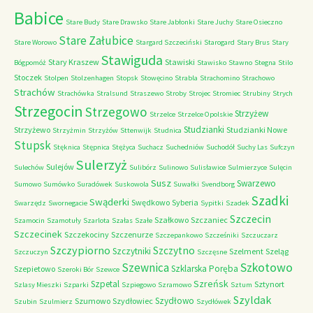
Babice
Stare Budy
Stare Drawsko
Stare Jabłonki
Stare Juchy
Stare Osieczno
Stare Załubice
Stare Worowo
Stargard Szczeciński
Starogard
Stary Brus
Stary
Stawiguda
Stary Kraszew
Stawiski
Bógpomóż
Stawisko
Stawno
Stegna
Stilo
Stoczek
Stolpen
Stolzenhagen
Stopsk
Stowęcino
Strabla
Strachomino
Strachowo
Strachów
Strachówka
Stralsund
Straszewo
Stroby
Strojec
Stromiec
Strubiny
Strych
Strzegocin
Strzegowo
Strzyżew
Strzelce
Strzelce Opolskie
Studzianki
Strzyżewo
Studzianki Nowe
Strzyżmin
Strzyżów
Sttenwijk
Studnica
Stupsk
Stęknica
Stępnica
Stężyca
Suchacz
Suchedniów
Suchodół
Suchy Las
Sufczyn
Sulerzyż
Sulejów
Sulechów
Sulibórz
Sulinowo
Sulisławice
Sulmierzyce
Sulęcin
Susz
Swarzewo
Sumowo
Sumówko
Suradówek
Suskowola
Suwałki
Svendborg
Szadki
Swąderki
Swędkowo
Syberia
Swarzędz
Swornegacie
Sypitki
Szadek
Szczecin
Szałkowo
Szczaniec
Szamocin
Szamotuły
Szarlota
Szałas
Szałe
Szczecinek
Szczekociny
Szczenurze
Szczepankowo
Szcześniki
Szczuczarz
Szczypiorno
Szczytno
Szczytniki
Szelment
Szeląg
Szczuczyn
Szczęsne
Szkotowo
Szewnica
Szklarska Poręba
Szepietowo
Szeroki Bór
Szewce
Szreńsk
Szpetal
Sztynort
Szlasy Mieszki
Szparki
Szpiegowo
Szramowo
Sztum
Szyldak
Szydłowo
Szumowo
Szydłowiec
Szubin
Szulmierz
Szydłówek