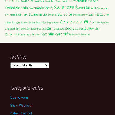
Świdnica
Świebodzin
Świecie
Śrem
Śródka
Świdwin
Świebno
Świebodzice
Świercze
Świerkowo
Świedziebnia
Świeradów Zdrój
Świerzno
Świnoujście
Święcice
Świniary
Żabi Róg
Żabno
Świniarc
Świątki
Święciechów
Żelazowa Wola
Żaby
Żarzyn
Żarów
Żdżar
Żdżarów
Żegiestów
Żerkowice
Żochy
Żuków
Żnin
Żmigród
Żmijewo
Żmijewo-Podusie
Żochowo
Żubryn
Żur
Żychlin
Żyrardów
Żuromin
Żurominek
Żuławki
Żyrzyn
Żółwino
Archives
Archives
Kategoria wpisu
bez roweru
Bliski Wschód
Daleki Zachód