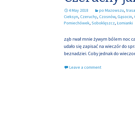
4 May 2018
po Mazowszu
,
tras
Cieksyn
,
Czeruchy
,
Czosnów
,
Gąsocin
,
Pomiechówek
,
Soboklęszcz
,
Łomianki
ząb rwał mnie żywym bólem noc całą
udało się zapisać na wieczór do s
beznadziei. Coby jednak do wiecz
Leave a comment