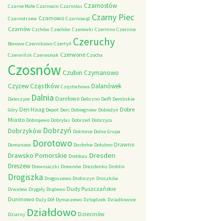
Czarnostów
Czarne Małe
Czarnocin
Czarnolas
Czarny Piec
Czarnowo
Czarnotrzew
Czarnowąż
Czarnów
Czchów
Czechów
Czerewki
Czermno
Czernice
Czeruchy
Borowe
Czernikowo
Czertyń
Czerwone
Czerwińsk
Czerwonak
Czocha
Czosnów
Czubin
Czymanowo
Cząstków
Czyżew
Dalanówek
Częstochowa
Dalnia
Daniłowo
Daleszyce
Debrzno
Delft
Dembskie
Den Haag
Dobre
Góry
Depot
Derc
Dobiegniew
Dobieżyn
Miasto
Dobrojewo
Dobrylas
Dobrzeń
Dobrzyca
Dobrzyń
Dobrzyków
Doktorce
Dolna Grupa
Dorotowo
Drawno
Domaniew
Dosłońce
Dołubno
Dresden
Drawsko Pomorskie
Drebkau
Dreszew
Drewniaczki
Drewnów
Drezdenko
Droblin
Drogiszka
Drogoszewo
Drohiczyn
Droszków
Dudy Puszczańskie
Drwalew
Drygały
Drążewo
Duninowo
Duży Dół
Dymaczewo
Dzbądzek
Dziadkowice
Działdowo
Dziecinów
Dziarny