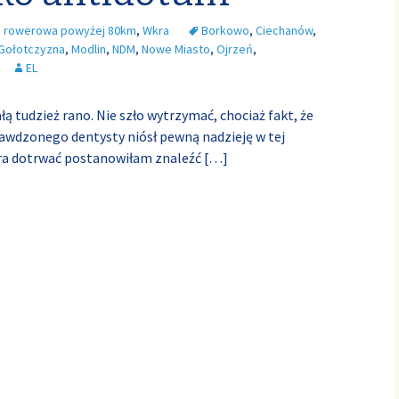
a rowerowa powyżej 80km
,
Wkra
Borkowo
,
Ciechanów
,
Gołotczyzna
,
Modlin
,
NDM
,
Nowe Miasto
,
Ojrzeń
,
EL
 tudzież rano. Nie szło wytrzymać, chociaż fakt, że
prawdzonego dentysty niósł pewną nadzieję w tej
ora dotrwać postanowiłam znaleźć
[…]