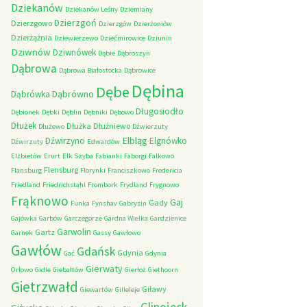
Dziekanów
Dziekanów Leśny
Dziemiany
Dzierzgoń
Dzierzgowo
Dzierzgów
Dzierżoniów
Dzierżążnia
Dziewierzewo
Dziećmirowice
Dziunin
Dziwnów
Dziwnówek
Dąbie
Dąbroszyn
Dąbrowa
Dąbrowa Białostocka
Dąbrowice
Dębina
Dębe
Dąbrówno
Dąbrówka
Długosiodło
Dębionek
Dębki
Dęblin
Dębniki
Dębowo
Dłużek
Dłużka
Dłużniewo
Dłużewo
Dźwierzuty
Elbląg
Dźwirzyno
Elgnówko
Dźwirzuty
Edwardów
Elżbietów
Erurt
Ełk Szyba
Fabianki
Faborgi
Falkowo
Flensburg
Flansburg
Florynki
Franciszkowo
Fredericia
Friedland
Friedrichstahl
Frombork
Frydland
Frygnowo
Frąknowo
Gaj
Gady
Funka
Fynshav
Gabrysin
Gajówka
Garbów
Garczegorze
Gardna Wielka
Gardzienice
Garwolin
Gartz
Garnek
Gassy
Gawłowo
Gawłów
Gdańsk
Gdynia
Gać
Gdynia
Gierwaty
Orłowo
Gidle
Giebałtów
Gierłoż
Giethoorn
Gietrzwałd
Giławy
Giewartów
Gilleleje
Glinojeck