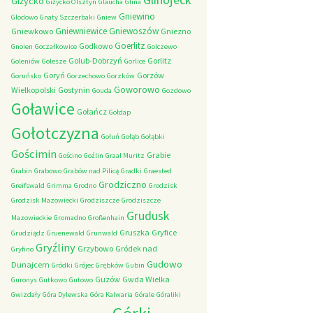
Giżycko
Giżycko Olsztyn
Glaucha
Glina
Gniewino
Glodowo
Gnaty Szczerbaki
Gniew
Gniewniewice
Gniewoszów
Gniewkowo
Gniezno
Goerlitz
Godkowo
Gnoien
Goczałkowice
Golczewo
Golub-Dobrzyń
Gorlitz
Goleniów
Golesze
Gorlice
Goryń
Gorzów
Goruńsko
Gorzechowo
Gorzków
Goworowo
Wielkopolski
Gostynin
Gouda
Gozdowo
Goławice
Gołańcz
Gołdap
Gołotczyzna
Gołuń
Gołąb
Gołąbki
Gościmin
Grabie
Gościno
Goźlin
Graal Muritz
Grabin
Grabowo
Grabów nad Pilicą
Gradki
Graested
Grodziczno
Greifswald
Grimma
Grodno
Grodzisk
Grodzisk Mazowiecki
Grodziszcze
Grodziszcze
Grudusk
Mazowieckie
Gromadno
Großenhain
Gruszka
Gryfice
Grudziądz
Gruenewald
Grunwald
Gryźliny
Grzybowo
Gródek nad
Gryfino
Gudowo
Dunajcem
Gródki
Grójec
Grębków
Gubin
Guzów
Gwda Wielka
Guronys
Gutkowo
Gutowo
Gwizdały
Góra Dylewska
Góra Kalwaria
Górale
Góraliki