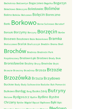
Bogurzyn
Bogaczewo
Bochotnica
Bodzentyn
Bogatka
Bolimów
Bolesławiec
Bolechowo
Boleszyno
Bolęcin
Boreczno
Bolino
Bolków
Bolszewo
Borkowo
Borki
Borne Sulinowo
Borsdorf
Borzęcin
Borzymy
Borsuki
Borzyny
Borów
Bramka
Bosewo
Boszkowo
Boże
Bożenkowo
Brańsk
Bratuszewo
Brańszczyk
Breddin
Brema
Breń
Brochów
Brodnica
Brodnicki Park
Brodowe Łąki
Brodowo
Krajobrazowy
Brody
Brok
Bronisławów
Bruliny
Brwinów
Brusy
Bryki
Brzozie
Brzoza
Brzezie
Brzeziny
Brzeźnica
Brzozówka
Brzydowo
Brzuza
Buckow
Budy
Budy Sulkowskie
Budzów
Buk Pomorski
Butryny
Burdąg
Bulkowo
Busko Zdrój
Burg
Bystre
Bydgoszcz
Bydlino
Butzow
Bydlin
Chrzany
Bąki
Bytów
Bógdał
Bączal
Bądkowo
Bąki
Błędowo