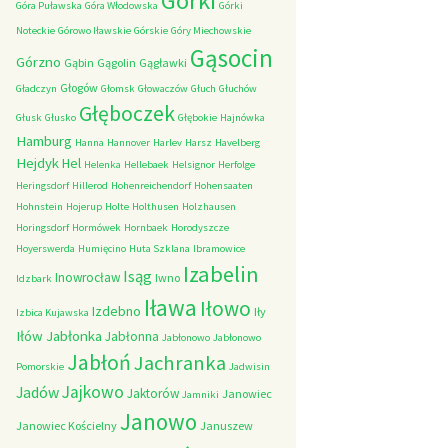
Górki
Góra Puławska
Góra Włodowska
Górki
Noteckie
Górowo Iławskie
Górskie
Góry Miechowskie
Gąsocin
Górzno
Gąbin
Gągolin
Gągławki
Głogów
Gładczyn
Głomsk
Głowaczów
Głuch
Głuchów
Głęboczek
Głusk
Głusko
Głębokie
Hajnówka
Hamburg
Hanna
Hannover
Harlev
Harsz
Havelberg
Hejdyk
Hel
Helenka
Hellebaek
Helsignor
Herfolge
Heringsdorf
Hillerod
Hohenreichendorf
Hohensaaten
Hohnstein
Hojerup
Holte
Holthusen
Holzhausen
Horingsdorf
Hormówek
Hornbaek
Horodyszcze
Hoyerswerda
Humięcino
Huta Szklana
Ibramowice
Izabelin
Isąg
Inowrocław
Iwno
Idzbark
Iława
Iłowo
Izdebno
Iły
Izbica Kujawska
Iłów
Jabłonka
Jabłonna
Jabłonowo
Jabłonowo
Jabłoń
Jachranka
Pomorskie
Jadwisin
Jajkowo
Jadów
Jaktorów
Janowiec
Jamniki
Janowo
Janowiec Kościelny
Januszew