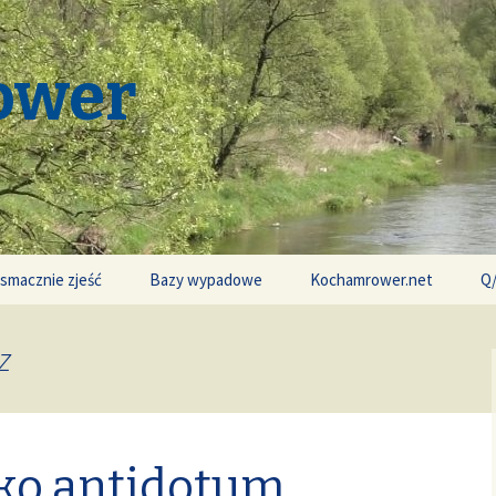
ower
 smacznie zjeść
Bazy wypadowe
Kochamrower.net
Q
z
ako antidotum