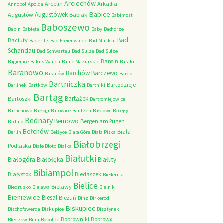
Arciechów
Arcelin
Arkadia
Annopol
Apolda
Babice
Augustówek
Augustów
Babiak
Babimost
Baboszewo
Babin
Babięta
Baby
Bachorze
Bad
Baciuty
Baderitz
Bad Freienwalde
Bad Muskau
Schandau
Bad Schwartau
Bad Sulza
Bad Sulze
Bansin
Bagienice
Bakus Wanda
Banie Mazurskie
Baraki
Baranowo
Barchów
Barczewo
Baranów
Bardo
Bartniczka
Bartodzieje
Barlinek
Bartków
Bartniki
Bartąg
Bartążek
Bartoszki
Bartłomiejowice
Baruchowo
Barłogi
Batowice
Bautzen
Bałdowo
Becejły
Bednary
Bemowo
Bergen am Rugen
Bedlno
Bełchów
Biała
Berlin
Bełżyce
Biała Góra
Biała Piska
Białobrzegi
Podlaska
Białe Błoto
Białka
Białutki
Białogóra
Białołęka
Białuty
Bibiampol
Białystok
Biedaszek
Biederitz
Bielice
Bielawy
Biedrusko
Bielawa
Bielnik
Bieniewice
Biesal
Bieżuń
Binz
Birkerod
Biskupiec
Bischofswerda
Biskupice
Bisztynek
Bobrowniki
Bobrowo
Bledzew
Bnin
Bobolice