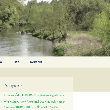
Search
/A
Eliza
Kontakt
for:
Tu byłam
Adamówek
Ahlbeck
Abramów
Aeroskobing
Aleksandrów
Aleksandrów Kujawski
Altranft
Andzin
Amsterdam
Alwernia
Anielin
Anklam