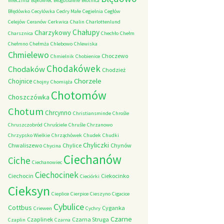
Wieczfnia
Bąkowiec
Błogosławie
Błotnica
Błędówko
Cecylówka
Cedry Małe
Cegielnia
Cegłów
Celejów
Ceranów
Cerkwica
Chalin
Charlottenlund
Chałupy
Charzykowy
Charsznica
Chechło
Chełm
Chełmno
Chełmża
Chlebowo
Chlewiska
Chmielewo
Choczewo
Chmielnik
Chobienice
Chodakówek
Chodaków
Chodzież
Chorzele
Chojnice
Chojny
Chomiąża
Chotomów
Choszczówka
Chotum
Chrcynno
Christiansminde
Chrośle
Chruszczobród
Chruściele
Chruśle
Chrzanowo
Chrzypsko Wielkie
Chrząchówek
Chudek
Chudki
Chyliczki
Chwaliszewo
Chylice
Chynów
Chycina
Ciechanów
Ciche
Ciechanowiec
Ciechocinek
Ciechocin
Ciekocinko
Cieciórki
Cieksyn
Cieplice
Cierpice
Cieszyno
Cigacice
Cybulice
Cottbus
Cyganka
Criewen
Cychry
Czarne
Czaplinek
Czarna Struga
Czaplin
Czarna