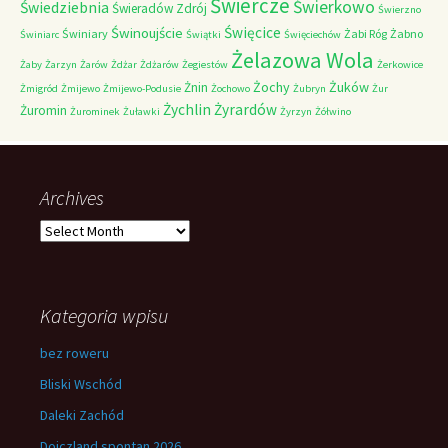
Świercze
Świerkowo
Świedziebnia
Świeradów Zdrój
Świerzno
Świnoujście
Święcice
Świniary
Żabi Róg
Żabno
Świniarc
Świątki
Święciechów
Żelazowa Wola
Żaby
Żarzyn
Żarów
Żdżar
Żdżarów
Żegiestów
Żerkowice
Żochy
Żuków
Żnin
Żmigród
Żmijewo
Żmijewo-Podusie
Żochowo
Żubryn
Żur
Żychlin
Żyrardów
Żuromin
Żurominek
Żuławki
Żyrzyn
Żółwino
Archives
Archives
Kategoria wpisu
bez roweru
Bliski Wschód
Daleki Zachód
Dojczland spontan 2026