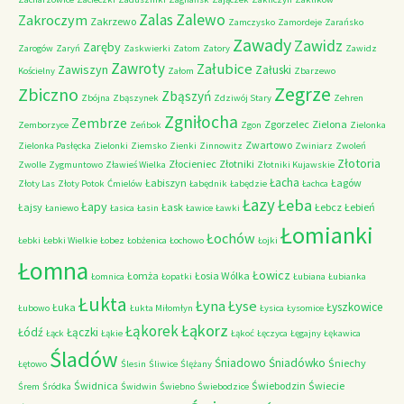
Zalas
Zalewo
Zakroczym
Zakrzewo
Zamczysko
Zamordeje
Zarańsko
Zawady
Zawidz
Zaręby
Zarogów
Zaryń
Zaskwierki
Zatom
Zatory
Zawidz
Zawroty
Załubice
Zawiszyn
Załuski
Kościelny
Załom
Zbarzewo
Zegrze
Zbiczno
Zbąszyń
Zbójna
Zbąszynek
Zdziwój Stary
Zehren
Zgniłocha
Zembrze
Zgorzelec
Zielona
Zemborzyce
Zeńbok
Zgon
Zielonka
Zwartowo
Zielonka Pasłęcka
Zielonki
Ziemsko
Zienki
Zinnowitz
Zwiniarz
Zwoleń
Złotoria
Złocieniec
Złotniki
Zwolle
Zygmuntowo
Zławieś Wielka
Złotniki Kujawskie
Łacha
Łabiszyn
Łagów
Złoty Las
Złoty Potok
Ćmielów
Łabędnik
Łabędzie
Łachca
Łazy
Łeba
Łapy
Łajsy
Łask
Łebcz
Łebień
Łaniewo
Łasica
Łasin
Ławice
Ławki
Łomianki
Łochów
Łebki
Łebki Wielkie
Łobez
Łobżenica
Łochowo
Łojki
Łomna
Łowicz
Łomża
Łosia Wólka
Łomnica
Łopatki
Łubiana
Łubianka
Łukta
Łyna
Łyse
Łyszkowice
Łuka
Łubowo
Łukta Miłomłyn
Łysica
Łysomice
Łąkorz
Łąkorek
Łódź
Łączki
Łąck
Łąkie
Łąkoć
Łęczyca
Łęgajny
Łękawica
Śladów
Śniadowo
Śniadówko
Śniechy
Łętowo
Ślesin
Śliwice
Ślężany
Świdnica
Świebodzin
Świecie
Śrem
Śródka
Świdwin
Świebno
Świebodzice