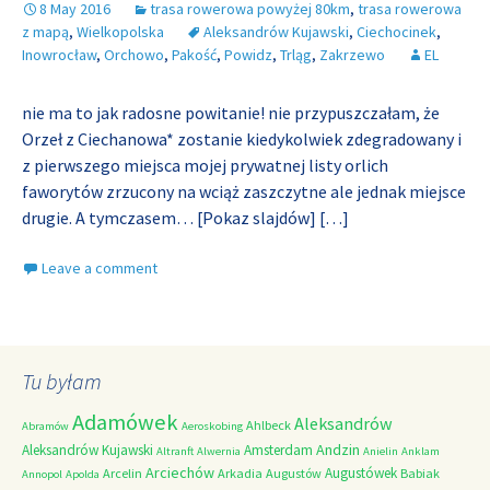
8 May 2016
trasa rowerowa powyżej 80km
,
trasa rowerowa
z mapą
,
Wielkopolska
Aleksandrów Kujawski
,
Ciechocinek
,
Inowrocław
,
Orchowo
,
Pakość
,
Powidz
,
Trląg
,
Zakrzewo
EL
nie ma to jak radosne powitanie! nie przypuszczałam, że
Orzeł z Ciechanowa* zostanie kiedykolwiek zdegradowany i
z pierwszego miejsca mojej prywatnej listy orlich
faworytów zrzucony na wciąż zaszczytne ale jednak miejsce
drugie. A tymczasem… [Pokaz slajdów]
[…]
Leave a comment
Tu byłam
Adamówek
Aleksandrów
Ahlbeck
Abramów
Aeroskobing
Andzin
Aleksandrów Kujawski
Amsterdam
Altranft
Alwernia
Anielin
Anklam
Arciechów
Augustówek
Arcelin
Arkadia
Augustów
Babiak
Annopol
Apolda