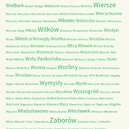
Wiersze
Wielbark
Wieliszew
Wieniec
Wieleń
Wielgie
Wielka Piaśnica
Wierzchucino
Wierzchowo
Wierzba
Wierzbica
Wierzbinek
Wierzbno
Wierzchołek
Wikielec
Wiktorów
Wierzchy
Wiesiółka
Wiewiec
Wiewiórów
Wilanów
Wilczkowo
Wilków
Windyki
Wilkasy
Wilczęta
Wilga
Wincenta
Wincentowo
Wincentów
Winnica
Wirwajdy
Wisełka
Witoldów
Wizna
Winiec
Witkowo
Witnica
Wkra
Wlewsk
Wiśniewo
Wnory Wandy
Więcławice
Wiślica
Wiśniowo Ełckie
Wojcieszyn
Wojszczyce
Wodzisław
Wojciechów
Wojnicz
Wojnowice
Wojszki
Wola
Wola Pasikońska
Wolin
Wola Młocka
Wolbrom
Wolbórka
Wolgast
Wolica
Worliny
Wonna
Wolsztyn
Wolnica
Worgule
Wołkowe
Wriezen
Wrocimowice
Wrocław
Września
Wydminy
Wrocki
Wrona
Wrzask
Wrzeście
Wrząca
WTR
Wygoda
Wymysły
Wynki
Wygon
Wykrot
Wylazłowo
Wymyśle
Wyrzysk
Wyrzysk Osiek
Wyszogród
Wyszków
Wysoka
Wysokie Mazowieckie
Wyszel
Wyszyny
Wywła
Wólka Radzymińska
Wójcin
Wólka
Wólka Majdańska
Wólka Smolana
Wąbrzeźno
Wąsy
Wąchock
Wąsewo
Węgrów
Wągrodno
Wąpielsk
Wąwolnica
Wędrzyn
Węgliniec
Władysławowo
Włocławek
Wężyska
Władysławów
Włodawa
Włodowice
Zaborów
Włoka
Włosień
Ystad
Zaberbecze
Zaborów Leśny
Zabłudów
Zacharzowice
Zacieczki
Zaduszniki
Zagnańsk
Zajączek
Zakliczyn
Zaklików