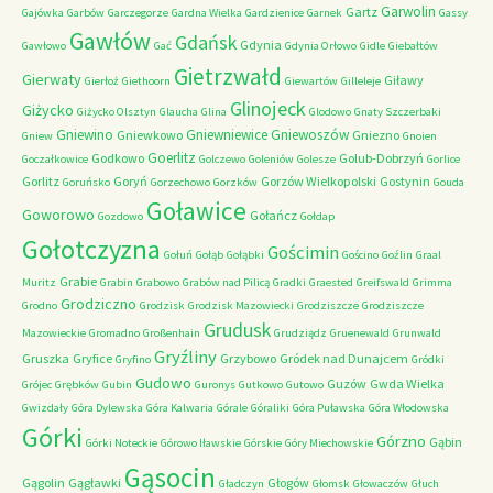
Garwolin
Gartz
Gajówka
Garbów
Garczegorze
Gardna Wielka
Gardzienice
Garnek
Gassy
Gawłów
Gdańsk
Gdynia
Gawłowo
Gać
Gdynia Orłowo
Gidle
Giebałtów
Gietrzwałd
Gierwaty
Giławy
Gierłoż
Giethoorn
Giewartów
Gilleleje
Glinojeck
Giżycko
Giżycko Olsztyn
Glaucha
Glina
Glodowo
Gnaty Szczerbaki
Gniewino
Gniewniewice
Gniewoszów
Gniewkowo
Gniezno
Gniew
Gnoien
Goerlitz
Godkowo
Golub-Dobrzyń
Goczałkowice
Golczewo
Goleniów
Golesze
Gorlice
Gorlitz
Goryń
Gorzów Wielkopolski
Gostynin
Goruńsko
Gorzechowo
Gorzków
Gouda
Goławice
Goworowo
Gołańcz
Gozdowo
Gołdap
Gołotczyzna
Gościmin
Gołuń
Gołąb
Gołąbki
Gościno
Goźlin
Graal
Grabie
Muritz
Grabin
Grabowo
Grabów nad Pilicą
Gradki
Graested
Greifswald
Grimma
Grodziczno
Grodno
Grodzisk
Grodzisk Mazowiecki
Grodziszcze
Grodziszcze
Grudusk
Mazowieckie
Gromadno
Großenhain
Grudziądz
Gruenewald
Grunwald
Gryźliny
Gruszka
Gryfice
Grzybowo
Gródek nad Dunajcem
Gryfino
Gródki
Gudowo
Guzów
Gwda Wielka
Grójec
Grębków
Gubin
Guronys
Gutkowo
Gutowo
Gwizdały
Góra Dylewska
Góra Kalwaria
Górale
Góraliki
Góra Puławska
Góra Włodowska
Górki
Górzno
Gąbin
Górki Noteckie
Górowo Iławskie
Górskie
Góry Miechowskie
Gąsocin
Gągolin
Gągławki
Głogów
Gładczyn
Głomsk
Głowaczów
Głuch