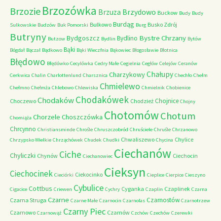
Brzozówka
Brzozie
Brzydowo
Brzuza
Buckow
Budy
Budy
Burdąg
Bulkowo
Busko Zdrój
Sulkowskie
Budzów
Buk Pomorski
Burg
Butryny
Bystre Chrzany
Bydgoszcz
Bydlino
Butzow
Bydlin
Bytów
Bąki
Bógdał
Bączal
Bądkowo
Bąki Wieczfnia
Bąkowiec
Błogosławie
Błotnica
Błędowo
Błędówko
Cecylówka
Cedry Małe
Cegielnia
Cegłów
Celejów
Ceranów
Chałupy
Charzykowy
Cerkwica
Chalin
Charlottenlund
Charsznica
Chechło
Chełm
Chmielewo
Chełmno
Chełmża
Chlebowo
Chlewiska
Chmielnik
Chobienice
Chodakówek
Chodaków
Chojnice
Choczewo
Chodzież
Chojny
Chotomów
Chotum
Chorzele
Choszczówka
Chomiąża
Chrcynno
Christiansminde
Chrośle
Chruszczobród
Chruściele
Chruśle
Chrzanowo
Chwaliszewo
Chylice
Chrzypsko Wielkie
Chrząchówek
Chudek
Chudki
Chycina
Ciechanów
Ciche
Chyliczki
Chynów
Ciechocin
Ciechanowiec
Cieksyn
Ciechocinek
Ciekocinko
Cieciórki
Cieplice
Cierpice
Cieszyno
Cybulice
Cottbus
Cyganka
Czaplinek
Cigacice
Criewen
Cychry
Czaplin
Czarna
Czarne
Czarnostów
Czarna Struga
Czarne Małe
Czarnocin
Czarnolas
Czarnotrzew
Czarny Piec
Czarnowo
Czarnów
Czarnowąż
Czchów
Czechów
Czerewki