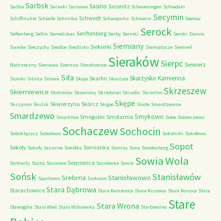
Sarbsk
Sasino
Sassnitz
Sarbia
Sarnaki
Sarnowo
Scheveningen
Schiedam
Secymin
Schwedt
Schiffmuhle
Schleife
Schmilka
Schwepnitz
Schwerin
Seelow
Serock
Senftenberg
Seftenberg
Sellin
Semeliskes
Serby
Serniki
Seroki
Sianno
Siemiany
Siekierki
Sianów
Sieczychy
Siedlce
Siedlisko
Siemiatycze
Siemień
Sieraków
Sierpc
Siewierz
Nadrzeczny
Sieniawa
Siennica
Sierakowice
Siła
Skarżysko Kamienna
Skarlin
Siomki
Sitnica
Sitowa
Skaje
Skarżyce
Skrzeszew
Skierniewice
Skolimów
Skowrony
Skriebinai
Skrudki
Skrwilno
Skępe
Skwierzyna
Skórcz
Skrzynno
Skulsk
Skąpe
Slude
Smardzewice
Smardzewo
Smykowo
Smogulec
Smolarnia
Smarklice
Sobe
Sobieszewo
Sochaczew
Sochocin
Soboklęszcz
Sobolewo
Sokolniki
Sokołowo
Sopot
Sokoły
Somianka
Sokoły Jeziorne
Sokółka
Sominy
Sona
Sondenborg
Sowia Wola
Sosnowica
Sorkwity
Sosno
Sosnowe
Sosnówka
Sowia
Sońsk
Stanisławów
Srebrna
Stanisławowo
Spychowo
Srokowo
Stara Dąbrowa
Starachowice
Stara Kamienica
Stara Kiszewa
Stara Kornica
Stara
Stare
Stara Wrona
Sławogóra
Stara Wieś
Stara Wiśniewka
Starbienino