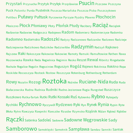
Psucin
Przystań
Przytyk
Przyłęk
Przysucha
Przęsławice
Pszczew
Pszczyna
Puck
Pustelnik
Pulsnitz
Purda
Puszcza Mariańska
Puszcza Piska
Puszczykowo
Puławy
Pułtusk
Płochocin
Puttbus
Pyrzowice
Pyrzyce
Pyzdry
Pławno
Raciąż
Płock
Płońsk
Płoniawy
Płudy
Płociczno
Płoty
Racibory
Raciążek
Radom
Racławice
Radawiec
Radgoszcz
Radojewo
Radomierz
Radomierzyce
Radomka
Radoszki
Radomno
Radomsko
Radysy
Radzanowo
Radzanów
Radzewo
Radzieje
Radzymin
Rajkowo
Radziejowice
Radzikowo
Radzików
Radziwiłów
Radzyń
Raki
Rajszew
Rakoszyce
Rakowice
Rakowiec
Ramoty
Ramuki
Ramułtowice
Rathen
Rawa
Rewal
Rawka
Reszel
Mazowiecka
Reda
Regielnica
Regimin
Resko
Ribnitz
Ringebalde
Rogóż
Roguszyn
Rojewo
Rokitno
Rochale
Rogalice
Rogalin
Rogoziniec
Rokitnica
Ropa
Roskilde
Rossoszyca
Rostock
Rostow
Roszczyce
Rotenburg
Rothenburg
Rotterdam
Roztoka
Ruciane-Nida
Rowy
Rozogi
Ruda
Rozalin
Rożnów
Ruda
Rudniki
Ruszczyce
Białaczowska
Rudna
Rudnica
Rudno Jeziorowe
Rugia
Rungsted
Rybno
Ruś
Rutki Kossaki
Ruszkowo
Rutki
Rutka-Tartak
Rybienko
Rybojady
Rychnowo
Rynia
Rydzewo
Ryki
Rynek
Rychliki
Ryczywół
Ryn
Rypin
Ryte
Rząśnik
Błota
Rytro
Rzeczyca
Rzepniki
Rzeszów
Rzuców
Rzymsko
Różan
Rąbież
Rąblów
Rączki
Sadowne Węgrowskie
Sady
Sadoleś
Sabinka
Sadowie
Samborowo
Sampława
Santok
Samoklęski
Samotnik
Sandau
Sanniki