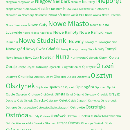
Nieporęt
Niegów
Nielbark
Niemiry
Niegowa
Niegowonice
Niemica
Nieszawa
Nieskórz
Niepołomice
Nieradowo
Niestum
Nieszawka
Nietoperek
Nowa Sól
Niewodnica
Nootdorp
Nordhavn
Nowa Wieś Ełcka
Nowa Wrona
Nowe Brzesko
Nowe Miasto
Nowe Guty
Nowe Miasto
Nowe Duninowo
Nowe Ramoty
Nowe Ramuki
Lubawskie
Nowe Miasto nad Pilicą
Nowe
Nowe Studzianki
Nowiny
Rumunki
Nowogard
Nowogrodziec
Nowogród
Nowy Dwór Gdański
Nowy Tomyśl
Nowy Korczyn
Nowy Sącz
Nuna
Nowęcin
Obryte
Nowy Troszyn
Nowy Zyck
Nur
Nyborg
Obierwia
Obroki
Ojrzeń
Obrąb
Ojerzyce
Ocięte
Ocypel
Odrowąż
Ogorzelnik
Ogrodzieniec
Olsztyn
Okuninka
Oleszno
Okalewo
Olecko
Olendy
Olpuch
Olszewka
Olsztynek
Opinogóra
Opalenica
Olędzkie
Opaleń
Opoczno
Opoki
Orneta
Orzysz
Opole
Oporów
Orchowo
Orchówek
Ortel
Ortrand
Oryszew
Orzełek
Osiecko
Osiek
Oschatz
Osie
Osieck
Osieczek
Osiek Drawski
Osmolice
Osnabrueck
Ostrołęka
Ostrowite
Ostroróg
Ostroszowice
Ostrowiec Świętokrzyski
Ostróda
Ostrówek
Ostrów Lubelski
Ostrów Mazowiecka
Ostródy
Ostrów
Otwock
Otręba
Ostrów Wielkopolski
Osówka
Otorowo
Otłoczyn
Owińsk
Ołuda