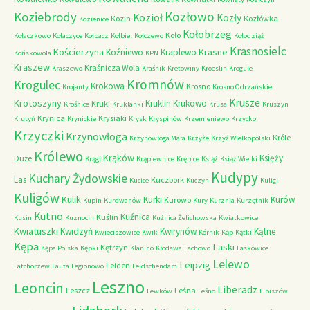
Kozłowo
Koziebrody
Kozioł
Kozły
Kozin
Kozłówka
Kozienice
Kołobrzeg
Koło
Kołaczkowo
Kołaczyce
Kołbacz
Kołbiel
Kołczewo
Kołodziąż
Krasnosielc
Kościerzyna
Krasne
Koźniewo
Kraplewo
Końskowola
KPN
Kraszew
Kraśnicza Wola
Kraszewo
Kraśnik
Kretowiny
Kroeslin
Krogule
Kromnów
Krogulec
Krokowa
Krosno
Krojanty
Krosno Odrzańskie
Krusze
Krotoszyny
Kruklin
Krukowo
Kruki
Krośnice
Kruklanki
Krusa
Kruszyn
Krynica
Krysiaki
Krutyń
Krynickie
Krysk
Kryspinów
Krzemieniewo
Krzycko
Krzyczki
Krzynowłoga
Króle
Krzynowłoga Mała
Krzyże
Krzyż Wielkopolski
Królewo
Krąków
Księży
Duże
Krągi
Krąpiewnice
Krępice
Książ
Książ Wielki
Kudypy
Kuchary Żydowskie
Las
Kuczbork
Kucice
Kuczyn
Kuligi
Kuligów
Kulik
Kurki
Kurów
Kurowo
Kupin
Kurdwanów
Kury
Kurznia
Kurzętnik
Kutno
Kuźnica
Kuślin
Kusin
Kuznocin
Kuźnica Żelichowska
Kwiatkowice
Kwiatuszki
Kwidzyń
Kwirynów
Kątne
Kwieciszowice
Kwik
Kórnik
Kąp
Kątki
Kępa
Laski
Kętrzyn
Kępa Polska
Kępki
Kłanino
Kłodawa
Lachowo
Laskowice
Lelewo
Leipzig
Leiden
Latchorzew
Lauta
Legionowo
Leidschendam
Leszno
Leoncin
Liberadz
Leszcz
Leśna
Lewków
Leśno
Libiszów