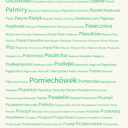
Ościsłowo
Ożarów
Ośmiałowo
Ośniki
Ośno Lubuskie
Oświęcim
Pakość
Palmiry
Pasieki
Pasikonie
Paprotnia
Palmiryy
Palędzie
Paplin
Parłówko
Pasłęk
Pasym
Pawłowo
Pass
Pepłowo
Peitz
Paterek
Patków
Paulina
Piasecznica
Pepłówek
Pestkownica
Perkowo
Petrykozy
Piaecznica
Pilaszków
Piaseczno
Piecki
Pieski
Piastów
Piechowice
Pietkowo
Pilawa
Pilica
Piorunów
Pionki
Pillnitz
Piotrkówek
Piotrków Trybunalski
Piotrowo
Pirna
Pisanica
Pisz
Piła
Piszczac
Piątek
Piwniczna
Piławki
Plewki
Plon
Plośnica
Pluski
Pniewnik
Pociecha
Pobierowo
Pobiedziska
Podawce
Poddąbie
Podgórze
Podlejki
Podkampinos
Pogorzelec
Podkowa Leśna
Podrochale
Pogorzel
Polesie
Pogorzelica
Pokrzydowo
Pogroszew
Pokrytki
Polaki
Polanów
Polichno
Pomiechówek
Pomocnia
Policzna
Popielarnia
Polnica
Popielżyn
Popielżyn Zawady
Popowo
Porządzie
Popielów
Postomino
Powielin
Poznań
Powidz
Powierż
Pozezdrze
Poszeszupie
Potworów
Prabuty
Poświętne
Poźrzadło
Prabuty Góry
Pranie
Prawiedniki
Prażmów
Prora
Przasnysz
Prostyń
Pruszków
Prostki
Proszew
Proszowice
Prusewo
Prusinowo
Przechlewo
Przejazd
Przejazdowo
Przedecz
Przemęt
Przepitki
Przesieki
Przyborowice
Przełęk
Przewodowo
Przeszkoda
Przewóz Nurski
Przybysław