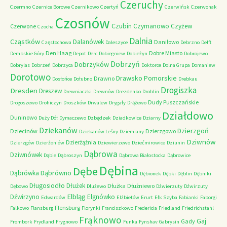
Czeruchy
Czermno
Czernice Borowe
Czernikowo
Czertyń
Czerwińsk
Czerwonak
Czosnów
Czubin
Czymanowo
Czyżew
Czerwone
Czocha
Dalnia
Cząstków
Dalanówek
Daniłowo
Częstochowa
Daleszyce
Debrzno
Delft
Den Haag
Dobre Miasto
Dembskie Góry
Depot
Derc
Dobiegniew
Dobieżyn
Dobrojewo
Dobrzyń
Dobrzyków
Dobrylas
Dobrzeń
Dobrzyca
Doktorce
Dolna Grupa
Domaniew
Dorotowo
Drawsko Pomorskie
Drawno
Dosłońce
Dołubno
Drebkau
Drogiszka
Dresden
Dreszew
Drewniaczki
Drewnów
Drezdenko
Droblin
Dudy Puszczańskie
Drogoszewo
Drohiczyn
Droszków
Drwalew
Drygały
Drążewo
Działdowo
Duninowo
Duży Dół
Dymaczewo
Dzbądzek
Dziadkowice
Dziarny
Dziekanów
Dzierzgoń
Dziecinów
Dzierzgowo
Dziekanów Leśny
Dziemiany
Dziwnów
Dzierżążnia
Dzierzgów
Dzierżoniów
Dziewierzewo
Dziećmirowice
Dziunin
Dąbrowa
Dziwnówek
Dąbie
Dąbroszyn
Dąbrowa Białostocka
Dąbrowice
Dębina
Dębe
Dąbrówno
Dąbrówka
Dębionek
Dębki
Dęblin
Dębniki
Długosiodło
Dłużek
Dłużka
Dłużniewo
Dębowo
Dłużewo
Dźwierzuty
Dźwirzuty
Elbląg
Dźwirzyno
Elgnówko
Edwardów
Elżbietów
Erurt
Ełk Szyba
Fabianki
Faborgi
Flensburg
Falkowo
Flansburg
Florynki
Franciszkowo
Fredericia
Friedland
Friedrichstahl
Frąknowo
Gaj
Gady
Frombork
Frydland
Frygnowo
Funka
Fynshav
Gabrysin