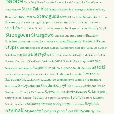
Babice
Stare Budy
Stare Drawsko
Stare Jabłonki
Stare Juchy
Stare Osieczno
Stare Załubice
Stare Worowo
Stargard Szczeciński
Starogard
Stary Brus
Stary
Stawiguda
Stary Kraszew
Stawiski
Bógpomóż
Stawisko
Stawno
Stegna
Stilo
Stoczek
Stolpen
Stolzenhagen
Stopsk
Stowęcino
Strabla
Strachomino
Strachowo
Strachów
Strachówka
Stralsund
Straszewo
Stroby
Strojec
Stromiec
Strubiny
Strych
Strzegocin
Strzegowo
Strzyżew
Strzelce
Strzelce Opolskie
Studzianki
Strzyżewo
Studzianki Nowe
Strzyżmin
Strzyżów
Sttenwijk
Studnica
Stupsk
Stęknica
Stępnica
Stężyca
Suchacz
Suchedniów
Suchodół
Suchy Las
Sufczyn
Sulerzyż
Sulejów
Sulechów
Sulibórz
Sulinowo
Sulisławice
Sulmierzyce
Sulęcin
Susz
Swarzewo
Sumowo
Sumówko
Suradówek
Suskowola
Suwałki
Svendborg
Szadki
Swąderki
Swędkowo
Syberia
Swarzędz
Swornegacie
Sypitki
Szadek
Szczecin
Szałkowo
Szczaniec
Szamocin
Szamotuły
Szarlota
Szałas
Szałe
Szczecinek
Szczekociny
Szczenurze
Szczepankowo
Szcześniki
Szczuczarz
Szczypiorno
Szczytno
Szczytniki
Szelment
Szeląg
Szczuczyn
Szczęsne
Szkotowo
Szewnica
Szklarska Poręba
Szepietowo
Szeroki Bór
Szewce
Szreńsk
Szpetal
Sztynort
Szlasy Mieszki
Szparki
Szpiegowo
Szramowo
Sztum
Szyldak
Szydłowo
Szumowo
Szydłowiec
Szubin
Szulmierz
Szydłówek
Szymaki
Szyszki
Szynkarzyzna
Szymanów
Sząbruk
Sędzice