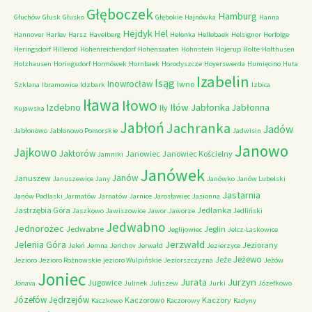
Głęboczek
Hamburg
Głuchów
Głusk
Głusko
Głębokie
Hajnówka
Hanna
Hejdyk
Hel
Hannover
Harlev
Harsz
Havelberg
Helenka
Hellebaek
Helsignor
Herfolge
Heringsdorf
Hillerod
Hohenreichendorf
Hohensaaten
Hohnstein
Hojerup
Holte
Holthusen
Holzhausen
Horingsdorf
Hormówek
Hornbaek
Horodyszcze
Hoyerswerda
Humięcino
Huta
Izabelin
Isąg
Inowrocław
Iwno
Szklana
Ibramowice
Idzbark
Izbica
Iława
Iłowo
Iłów
Jabłonka
Izdebno
Jabłonna
Iły
Kujawska
Jabłoń
Jachranka
Jadów
Jabłonowo
Jabłonowo Pomorskie
Jadwisin
Janowo
Jajkowo
Jaktorów
Janowiec
Janowiec Kościelny
Jamniki
Janówek
Janów
Januszew
Januszewice
Jany
Janówko
Janów Lubelski
Jastarnia
Janów Podlaski
Jarmatów
Jarnatów
Jarnice
Jarosławiec
Jasionna
Jastrzębia Góra
Jedlanka
Jaszkowo
Jawiszowice
Jawor
Jaworze
Jedliński
Jedwabno
Jednorożec
Jedwabne
Jeglin
Jeglijowiec
Jelcz-Laskowice
Jerzwałd
Jelenia Góra
Jeziorany
Jeleń
Jemna
Jerichov
Jerwałd
Jezierzyce
Jeżewo
Jeże
Jezioro
Jezioro Rożnowskie
jezioro Wulpińskie
Jeziorszczyzna
Jeżów
Joniec
Jurzyn
Jurata
Jugowice
Jonava
Julinek
Juliszew
Jurki
Józefkowo
Józefów
Jędrzejów
Kaczorowo
Kaczory
Kaczkowo
Kaczorowy
Kadyny