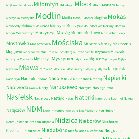
Mlock
Miłomłyn
Mniszek
Miętków
Miłakowo
Miłostajki
Mlądz
Mochy
Modlin
Mokas
Modła
Mogilno
Moczyska
Moczysko
Modłki
Moeser
Mokrzyce
Mokowo
Mokrzyca
Mokobody
Mokronos
Molibdorzyce
Morliny
Morsko
Morąg
Morzyczyn
Mosina
Mostowo
Moryń
Morzeszczyn
Most Południowy
Mościska
Mostówka
Mrzeżyno
Mroczno
Mrozy
Moszczenica
Muszaki
Mrągowo
Murzynowo
Mszczonów
Muellrose
Muncheberg
Murowaniec
Myszyniec
Myszczyn
Mącice
Muszyna
Myszadła
Myślinów
Mąkoszyce
Mątyki
Mława
Nacpolsk
Mławka
Mężenin
Młochów
Młodzieszyn
Młynary
Młynki
Napierki
Nadkole
Nadole
Nakło nad Notecią
Nadarzyn
Nadma
Nakło
Naruszewo
Napiwoda
Narty
Narzym
Nasiegniewo
Narew
Nasielsk
Naterki
Nastajki
Nasierowo
Natać
Naumburg
Naunhof
Nawra
NDM
Nałęczów
Nerwik
Neubrandenburg
Neufriedland
Neu Mukran
Nidzica
Nieborów
Niechorze
Neumunster
Neutrebbin
Nicponia
Niedzbórz
Niegocin
Niechłonin
Niedrzwica
Niedźwiadna
Niedźwiedź