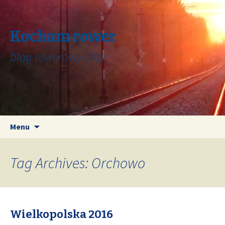
Kocham rower
blog rowerowy Elizy
Skip
Search
Menu
to
for:
content
Tag Archives: Orchowo
Wielkopolska 2016