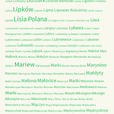
Lidzbark
Ligowo
Lidzbark Warmiński
Lichtajny
Linówno
Licheń
Lieske
Lipków
Lipno
Lipowiec Kościelny
Lipiny
Lipniak
Lipsk
Lipusz
Lisia Polana
Liwa
Lipów
Lisi Ogon
Liski
Liszyno
Litwinki
Liw
Lubawa
Lubajny
Lubartów
Lommatsch
Lommatzsch
Loretto
Lubań
Lubań
Lubicz
Lubeka
Nowogrodziec
Lubiatowo
Lubiechów
Lubiejew
Lubiejewo
Lubiel
Lubniewice
Lubomin
Lublin
Lubieszewo
Lublewko
Lubmin
Lubomierz
Lubowidz
Luszyn
Lubomino
Lucynów
Lundeborg
Lusowo
Lusławice
Luta
Lutry
Maków Maz.
Lębork
Lwówek Śląski
Lyndby
Lędzin
Macierzysz
Magdeburg
Maków
Malbork
Malużyn
Margonin
Marianów
Malchin
Malmo
Mareczki
Marienburg
Mariew
Marynino
Marki
Schloss
Marijampole
Marlow
Martwa Wisła
Małdyty
Marzewo
Marzęcino
Marózek
Maszewo
Matyldów
Matyty
Maurycew
Małocice
Małkinia
Mańki
Mdzewo
Meißen
Małe Cybulice
Małyszyn
Miedniewice
Miechów
Melibdorzyce
Mescherin
Miastko
Michrów
Mieczkowo
Mielnica
Mierki
Mikołajew
Mikołajki
Mieszki
Mierziączka
Mierzwin
Mierzyn
Mieszaki
Milanówek
Mikołajów
Miksztal
Milcz
Milicz
Mirsk
Mirzec
Mirów
MISIE
Miączyn
Mistrzewice
Miszory
Miąse
Międzyborów
Międzybór
Międzybórz
Międzyzdroje
Międzywodzie
Międzychód
Międzyleś
Międzyrzec
Międzyrzecz