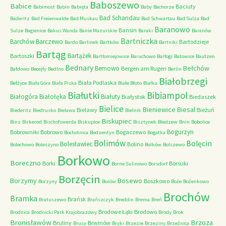
Baboszewo
Babice
Baciuty
Babimost
Babin
Babięta
Baby
Bachorze
Bad Schandau
Baderitz
Bad Freienwalde
Bad Muskau
Bad Schwartau
Bad Sulza
Bad
Baranowo
Bansin
Sulze
Bagienice
Bakus Wanda
Banie Mazurskie
Baraki
Baranów
Bartniczka
Barchów
Barczewo
Bartodzieje
Bardo
Barlinek
Bartków
Bartniki
Bartąg
Bartążek
Bartoszki
Bartłomiejowice
Baruchowo
Barłogi
Batowice
Bautzen
Bednary
Bełchów
Bemowo
Bergen am Rugen
Bałdowo
Becejły
Bedlno
Berlin
Białobrzegi
Biała Podlaska
Bełżyce
Biała Góra
Biała Piska
Białe Błoto
Białka
Białutki
Bibiampol
Białogóra
Białołęka
Białuty
Białystok
Biedaszek
Bielice
Bieniewice
Biesal
Bielawy
Bieżuń
Biederitz
Biedrusko
Bielawa
Bielnik
Biskupiec
Binz
Birkerod
Bischofswerda
Biskupice
Bisztynek
Bledzew
Bnin
Bobolice
Bogurzyn
Bobrowniki
Bobrowo
Bogaczewo
Bochotnica
Bodzentyn
Bogatka
Bolimów
Bolęcin
Bolesławiec
Bolino
Bolechowo
Boleszyno
Bolków
Bolszewo
Borkowo
Boreczno
Borki
Borsuki
Borne Sulinowo
Borsdorf
Borzęcin
Borzymy
Bosewo
Boszkowo
Borzyny
Borów
Boże
Bożenkowo
Brochów
Bramka
Brańsk
Bratuszewo
Brańszczyk
Breddin
Brema
Breń
Brodowe Łąki
Brodowo
Brodnica
Brodnicki Park Krajobrazowy
Brody
Brok
Bronisławów
Brzoza
Bruliny
Brwinów
Brusy
Bryki
Brzezie
Brzeziny
Brzeźnica