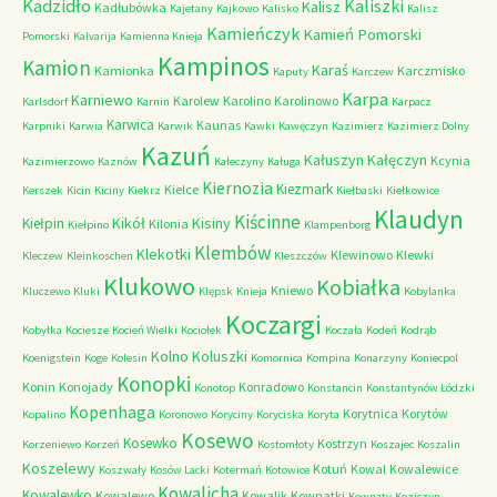
Kadzidło
Kaliszki
Kalisz
Kadłubówka
Kajetany
Kajkowo
Kalisko
Kalisz
Kamieńczyk
Kamień Pomorski
Pomorski
Kalvarija
Kamienna Knieja
Kampinos
Kamion
Karaś
Kamionka
Karczmisko
Kaputy
Karczew
Karpa
Karniewo
Karolew
Karolino
Karolinowo
Karlsdorf
Karnin
Karpacz
Karwica
Kaunas
Karpniki
Karwia
Karwik
Kawki
Kawęczyn
Kazimierz
Kazimierz Dolny
Kazuń
Kałuszyn
Kałęczyn
Kcynia
Kazimierzowo
Kaznów
Kałeczyny
Kaługa
Kiernozia
Kiezmark
Kielce
Kerszek
Kicin
Kiciny
Kiekrz
Kiełbaski
Kiełkowice
Klaudyn
Kiścinne
Kikół
Kisiny
Kiełpin
Kilonia
Kiełpino
Klampenborg
Klembów
Klekotki
Klewinowo
Klewki
Kleczew
Kleinkoschen
Kleszczów
Klukowo
Kobiałka
Kniewo
Kluczewo
Kluki
Klępsk
Knieja
Kobylanka
Koczargi
Kobyłka
Kociesze
Kocień Wielki
Kociołek
Koczała
Kodeń
Kodrąb
Kolno
Koluszki
Koenigstein
Koge
Kolesin
Komornica
Kompina
Konarzyny
Koniecpol
Konopki
Konin
Konojady
Konradowo
Konotop
Konstancin
Konstantynów Łódzki
Kopenhaga
Korytnica
Korytów
Kopalino
Koronowo
Koryciny
Koryciska
Koryta
Kosewo
Kosewko
Kostrzyn
Korzeniewo
Korzeń
Kostomłoty
Koszajec
Koszalin
Koszelewy
Kotuń
Kowal
Kowalewice
Koszwały
Kosów Lacki
Kotermań
Kotowice
Kowalicha
Kowalewko
Kowalewo
Kowalik
Kownatki
Kownaty
Koziczyn