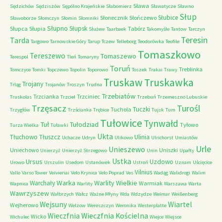
Sława
Sędzichów
Sędziszów
Sępólno Krajeńskie
Słabomierz
Sławatycze
Sławno
Słup
Słubice
Słonecznik
Słończewo
Sławoborze
Słomczyn
Słomin
Słomniki
Słupno
Słupsk
Słupca
Słupia
Tabórz
Służew
Taarbaek
Takomyśle
Tantow
Tarczyn
Teresin
Tarda
Targowo
Tarnowskie Góry
Tarup
Tczew
Telleborg
Teodorówka
Teofile
Tomaszkowo
Tereszewo
Tomaszewo
Terespol
Tleń
Tomaryny
Toruń
Treblinka
Tomczyce
Tomki
Topczewo
Topolin
Toporowo
Toszek
Trakai
Trawy
Truskaw
Truskawka
Trojany
Trląg
Trojanów
Troszyn
Trudna
Trzebiatów
Trzcianka
Trzciniec
Truskolas
Trzciel
Trzebuń
Trzemeszno Lubuskie
Trzęsacz
Turośl
Tuczki
Tuchola
Trzygłów
Trzścianka
Trębice
Tujsk
Tum
Tułowice
Tynwałd
Tuł
Tułodziad
Tyłowo
Turza Wielka
Tuławki
Ukta
Tłuchowo
Tłuszcz
Ulinia
Uchacze
Udryn
Ulikowo
Ulrichorst
Umiastów
Urle
Unieszewo
Uniechowo
Uniszki
Unierzyż
Unierzyż Strzegowo
Unin
Upałty
Ustka
Ursus
Uzdowo
Urowo
Urszulin
Usedom
Ustanówek
Ustroń
Uznam
Uścięcice
Vilnius
Vallo
Varso Tower
Veivieriai
Velo Krynica
Velo Poprad
Ves
Wadąg
Walidrogi
Walim
Warka
Warlity Wielkie
Warchały
Warmiak
Wapnica
Warlity
Warszawa
Warta
Wawrzyszew
Wałbrzych
Wałcz
Ważne Młyny
Wda
Wdzydze
Weimar
Weißenberg
Wejsuny
Wiartel
Wejherowo
Welzow
Wereszczyn
Weronika
Westerplatte
Wieczfnia Kościelna
Wieczfnia
Wicko
Wichulec
Wiejce
Wiejsce