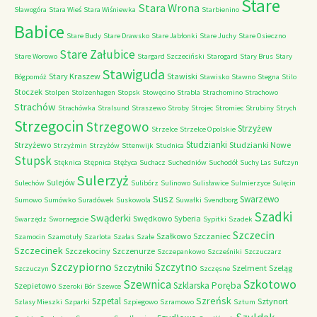
Stare
Stara Wrona
Sławogóra
Stara Wieś
Stara Wiśniewka
Starbienino
Babice
Stare Budy
Stare Drawsko
Stare Jabłonki
Stare Juchy
Stare Osieczno
Stare Załubice
Stare Worowo
Stargard Szczeciński
Starogard
Stary Brus
Stary
Stawiguda
Stary Kraszew
Stawiski
Bógpomóż
Stawisko
Stawno
Stegna
Stilo
Stoczek
Stolpen
Stolzenhagen
Stopsk
Stowęcino
Strabla
Strachomino
Strachowo
Strachów
Strachówka
Stralsund
Straszewo
Stroby
Strojec
Stromiec
Strubiny
Strych
Strzegocin
Strzegowo
Strzyżew
Strzelce
Strzelce Opolskie
Studzianki
Strzyżewo
Studzianki Nowe
Strzyżmin
Strzyżów
Sttenwijk
Studnica
Stupsk
Stęknica
Stępnica
Stężyca
Suchacz
Suchedniów
Suchodół
Suchy Las
Sufczyn
Sulerzyż
Sulejów
Sulechów
Sulibórz
Sulinowo
Sulisławice
Sulmierzyce
Sulęcin
Susz
Swarzewo
Sumowo
Sumówko
Suradówek
Suskowola
Suwałki
Svendborg
Szadki
Swąderki
Swędkowo
Syberia
Swarzędz
Swornegacie
Sypitki
Szadek
Szczecin
Szałkowo
Szczaniec
Szamocin
Szamotuły
Szarlota
Szałas
Szałe
Szczecinek
Szczekociny
Szczenurze
Szczepankowo
Szcześniki
Szczuczarz
Szczypiorno
Szczytno
Szczytniki
Szelment
Szeląg
Szczuczyn
Szczęsne
Szkotowo
Szewnica
Szklarska Poręba
Szepietowo
Szeroki Bór
Szewce
Szreńsk
Szpetal
Sztynort
Szlasy Mieszki
Szparki
Szpiegowo
Szramowo
Sztum