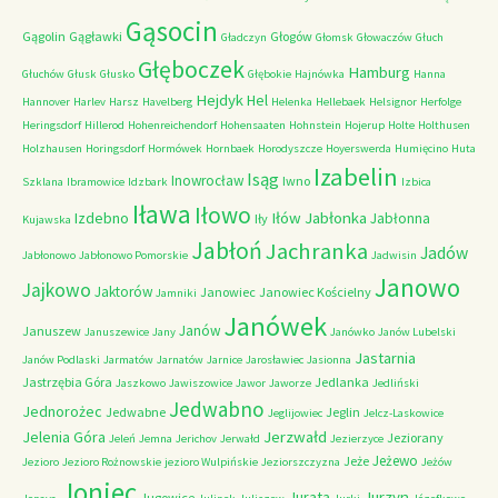
Gąsocin
Gągolin
Gągławki
Głogów
Gładczyn
Głomsk
Głowaczów
Głuch
Głęboczek
Hamburg
Głuchów
Głusk
Głusko
Głębokie
Hajnówka
Hanna
Hejdyk
Hel
Hannover
Harlev
Harsz
Havelberg
Helenka
Hellebaek
Helsignor
Herfolge
Heringsdorf
Hillerod
Hohenreichendorf
Hohensaaten
Hohnstein
Hojerup
Holte
Holthusen
Holzhausen
Horingsdorf
Hormówek
Hornbaek
Horodyszcze
Hoyerswerda
Humięcino
Huta
Izabelin
Isąg
Inowrocław
Iwno
Szklana
Ibramowice
Idzbark
Izbica
Iława
Iłowo
Iłów
Jabłonka
Izdebno
Jabłonna
Iły
Kujawska
Jabłoń
Jachranka
Jadów
Jabłonowo
Jabłonowo Pomorskie
Jadwisin
Janowo
Jajkowo
Jaktorów
Janowiec
Janowiec Kościelny
Jamniki
Janówek
Janów
Januszew
Januszewice
Jany
Janówko
Janów Lubelski
Jastarnia
Janów Podlaski
Jarmatów
Jarnatów
Jarnice
Jarosławiec
Jasionna
Jastrzębia Góra
Jedlanka
Jaszkowo
Jawiszowice
Jawor
Jaworze
Jedliński
Jedwabno
Jednorożec
Jedwabne
Jeglin
Jeglijowiec
Jelcz-Laskowice
Jerzwałd
Jelenia Góra
Jeziorany
Jeleń
Jemna
Jerichov
Jerwałd
Jezierzyce
Jeżewo
Jeże
Jezioro
Jezioro Rożnowskie
jezioro Wulpińskie
Jeziorszczyzna
Jeżów
Joniec
Jurzyn
Jurata
Jugowice