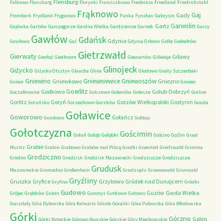
Flensburg
Falkowo
Flansburg
Florynki
Franciszkowo
Fredericia
Friedland
Friedrichstahl
Frąknowo
Gaj
Gady
Frombork
Frydland
Frygnowo
Funka
Fynshav
Gabrysin
Garwolin
Gartz
Gajówka
Garbów
Garczegorze
Gardna Wielka
Gardzienice
Garnek
Gassy
Gawłów
Gdańsk
Gdynia
Gawłowo
Gać
Gdynia Orłowo
Gidle
Giebałtów
Gietrzwałd
Gierwaty
Giławy
Gierłoż
Giethoorn
Giewartów
Gilleleje
Glinojeck
Giżycko
Giżycko Olsztyn
Glaucha
Glina
Glodowo
Gnaty Szczerbaki
Gniewino
Gniewniewice
Gniewoszów
Gniewkowo
Gniezno
Gniew
Gnoien
Goerlitz
Godkowo
Golub-Dobrzyń
Goczałkowice
Golczewo
Goleniów
Golesze
Gorlice
Gorlitz
Goryń
Gorzów Wielkopolski
Gostynin
Goruńsko
Gorzechowo
Gorzków
Gouda
Goławice
Goworowo
Gołańcz
Gozdowo
Gołdap
Gołotczyzna
Gościmin
Gołuń
Gołąb
Gołąbki
Gościno
Goźlin
Graal
Grabie
Muritz
Grabin
Grabowo
Grabów nad Pilicą
Gradki
Graested
Greifswald
Grimma
Grodziczno
Grodno
Grodzisk
Grodzisk Mazowiecki
Grodziszcze
Grodziszcze
Grudusk
Mazowieckie
Gromadno
Großenhain
Grudziądz
Gruenewald
Grunwald
Gryźliny
Gruszka
Gryfice
Grzybowo
Gródek nad Dunajcem
Gryfino
Gródki
Gudowo
Guzów
Gwda Wielka
Grójec
Grębków
Gubin
Guronys
Gutkowo
Gutowo
Gwizdały
Góra Dylewska
Góra Kalwaria
Górale
Góraliki
Góra Puławska
Góra Włodowska
Górki
Górzno
Gąbin
Górki Noteckie
Górowo Iławskie
Górskie
Góry Miechowskie