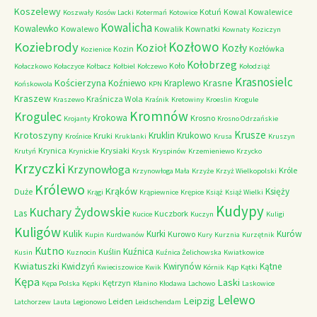
Koszelewy
Kotuń
Kowal
Kowalewice
Koszwały
Kosów Lacki
Kotermań
Kotowice
Kowalicha
Kowalewko
Kowalewo
Kowalik
Kownatki
Kownaty
Koziczyn
Kozłowo
Koziebrody
Kozioł
Kozły
Kozin
Kozłówka
Kozienice
Kołobrzeg
Koło
Kołaczkowo
Kołaczyce
Kołbacz
Kołbiel
Kołczewo
Kołodziąż
Krasnosielc
Kościerzyna
Krasne
Koźniewo
Kraplewo
Końskowola
KPN
Kraszew
Kraśnicza Wola
Kraszewo
Kraśnik
Kretowiny
Kroeslin
Krogule
Kromnów
Krogulec
Krokowa
Krosno
Krojanty
Krosno Odrzańskie
Krusze
Krotoszyny
Kruklin
Krukowo
Kruki
Krośnice
Kruklanki
Krusa
Kruszyn
Krynica
Krysiaki
Krutyń
Krynickie
Krysk
Kryspinów
Krzemieniewo
Krzycko
Krzyczki
Krzynowłoga
Króle
Krzynowłoga Mała
Krzyże
Krzyż Wielkopolski
Królewo
Krąków
Księży
Duże
Krągi
Krąpiewnice
Krępice
Książ
Książ Wielki
Kudypy
Kuchary Żydowskie
Las
Kuczbork
Kucice
Kuczyn
Kuligi
Kuligów
Kulik
Kurki
Kurów
Kurowo
Kupin
Kurdwanów
Kury
Kurznia
Kurzętnik
Kutno
Kuźnica
Kuślin
Kusin
Kuznocin
Kuźnica Żelichowska
Kwiatkowice
Kwiatuszki
Kwidzyń
Kwirynów
Kątne
Kwieciszowice
Kwik
Kórnik
Kąp
Kątki
Kępa
Laski
Kętrzyn
Kępa Polska
Kępki
Kłanino
Kłodawa
Lachowo
Laskowice
Lelewo
Leipzig
Leiden
Latchorzew
Lauta
Legionowo
Leidschendam