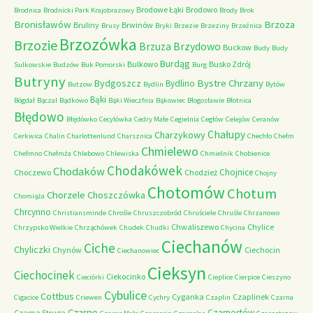
Brodowe Łąki
Brodowo
Brodnica
Brodnicki Park Krajobrazowy
Brody
Brok
Bronisławów
Brzoza
Bruliny
Brwinów
Brusy
Bryki
Brzezie
Brzeziny
Brzeźnica
Brzozówka
Brzozie
Brzydowo
Brzuza
Buckow
Budy
Budy
Burdąg
Bulkowo
Busko Zdrój
Sulkowskie
Budzów
Buk Pomorski
Burg
Butryny
Bystre Chrzany
Bydgoszcz
Bydlino
Butzow
Bydlin
Bytów
Bąki
Bógdał
Bączal
Bądkowo
Bąki Wieczfnia
Bąkowiec
Błogosławie
Błotnica
Błędowo
Błędówko
Cecylówka
Cedry Małe
Cegielnia
Cegłów
Celejów
Ceranów
Chałupy
Charzykowy
Cerkwica
Chalin
Charlottenlund
Charsznica
Chechło
Chełm
Chmielewo
Chełmno
Chełmża
Chlebowo
Chlewiska
Chmielnik
Chobienice
Chodakówek
Chodaków
Chojnice
Choczewo
Chodzież
Chojny
Chotomów
Chotum
Chorzele
Choszczówka
Chomiąża
Chrcynno
Christiansminde
Chrośle
Chruszczobród
Chruściele
Chruśle
Chrzanowo
Chwaliszewo
Chylice
Chrzypsko Wielkie
Chrząchówek
Chudek
Chudki
Chycina
Ciechanów
Ciche
Chyliczki
Chynów
Ciechocin
Ciechanowiec
Cieksyn
Ciechocinek
Ciekocinko
Cieciórki
Cieplice
Cierpice
Cieszyno
Cybulice
Cottbus
Cyganka
Czaplinek
Cigacice
Criewen
Cychry
Czaplin
Czarna
Czarne
Czarnostów
Czarna Struga