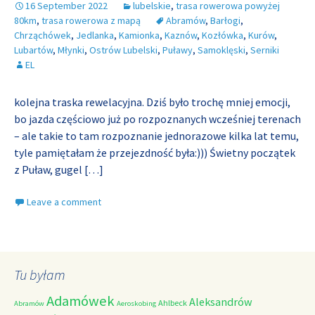
16 September 2022
lubelskie
,
trasa rowerowa powyżej
80km
,
trasa rowerowa z mapą
Abramów
,
Barłogi
,
Chrząchówek
,
Jedlanka
,
Kamionka
,
Kaznów
,
Kozłówka
,
Kurów
,
Lubartów
,
Młynki
,
Ostrów Lubelski
,
Puławy
,
Samoklęski
,
Serniki
EL
kolejna traska rewelacyjna. Dziś było trochę mniej emocji,
bo jazda częściowo już po rozpoznanych wcześniej terenach
– ale takie to tam rozpoznanie jednorazowe kilka lat temu,
tyle pamiętałam że przejezdność była:))) Świetny początek
z Puław, gugel
[…]
Leave a comment
Tu byłam
Adamówek
Aleksandrów
Ahlbeck
Abramów
Aeroskobing