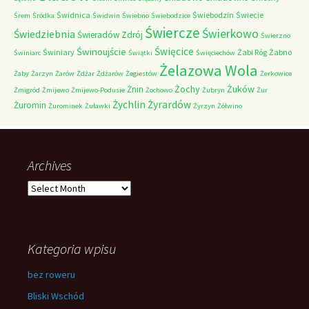
Świdnica
Świebodzin
Świecie
Śrem
Śródka
Świdwin
Świebno
Świebodzice
Świercze
Świerkowo
Świedziebnia
Świeradów Zdrój
Świerzno
Świnoujście
Święcice
Świniary
Żabi Róg
Żabno
Świniarc
Świątki
Święciechów
Żelazowa Wola
Żaby
Żarzyn
Żarów
Żdżar
Żdżarów
Żegiestów
Żerkowice
Żochy
Żuków
Żnin
Żmigród
Żmijewo
Żmijewo-Podusie
Żochowo
Żubryn
Żur
Żychlin
Żyrardów
Żuromin
Żurominek
Żuławki
Żyrzyn
Żółwino
Archives
Archives
Kategoria wpisu
bez roweru
Bliski Wschód