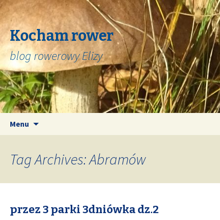
Kocham rower
blog rowerowy Elizy
Skip
Search
Menu
to
for:
content
Tag Archives: Abramów
przez 3 parki 3dniówka dz.2