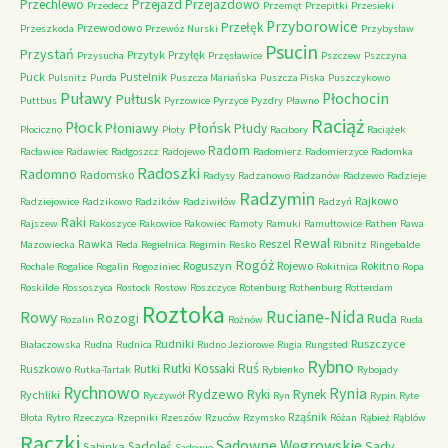
Przechlewo
Przejazd
Przejazdowo
Przedecz
Przemęt
Przepitki
Przesieki
Przyborowice
Przełęk
Przewodowo
Przeszkoda
Przewóz Nurski
Przybysław
Psucin
Przystań
Przytyk
Przyłęk
Przysucha
Przęsławice
Pszczew
Pszczyna
Puck
Pustelnik
Pulsnitz
Purda
Puszcza Mariańska
Puszcza Piska
Puszczykowo
Puławy
Pułtusk
Płochocin
Puttbus
Pyrzowice
Pyrzyce
Pyzdry
Pławno
Raciąż
Płock
Płońsk
Płoniawy
Płudy
Płociczno
Płoty
Racibory
Raciążek
Radom
Racławice
Radawiec
Radgoszcz
Radojewo
Radomierz
Radomierzyce
Radomka
Radoszki
Radomno
Radomsko
Radysy
Radzanowo
Radzanów
Radzewo
Radzieje
Radzymin
Rajkowo
Radziejowice
Radzikowo
Radzików
Radziwiłów
Radzyń
Raki
Rajszew
Rakoszyce
Rakowice
Rakowiec
Ramoty
Ramuki
Ramułtowice
Rathen
Rawa
Rewal
Rawka
Reszel
Mazowiecka
Reda
Regielnica
Regimin
Resko
Ribnitz
Ringebalde
Rogóż
Roguszyn
Rojewo
Rokitno
Rochale
Rogalice
Rogalin
Rogoziniec
Rokitnica
Ropa
Roskilde
Rossoszyca
Rostock
Rostow
Roszczyce
Rotenburg
Rothenburg
Rotterdam
Roztoka
Ruciane-Nida
Rowy
Rozogi
Ruda
Rozalin
Rożnów
Ruda
Rudniki
Ruszczyce
Białaczowska
Rudna
Rudnica
Rudno Jeziorowe
Rugia
Rungsted
Rybno
Ruś
Rutki Kossaki
Ruszkowo
Rutki
Rutka-Tartak
Rybienko
Rybojady
Rychnowo
Rynia
Rydzewo
Ryki
Rynek
Rychliki
Ryczywół
Ryn
Rypin
Ryte
Rząśnik
Błota
Rytro
Rzeczyca
Rzepniki
Rzeszów
Rzuców
Rzymsko
Różan
Rąbież
Rąblów
Rączki
Sadowne Węgrowskie
Sady
Sadoleś
Sabinka
Sadowie