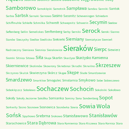
Samborowo
Sampława
Santok
Samoklęski
Samotnik
Sandau
Sanniki
Sarbsk
Sasino
Sassnitz
Sarbia
Sarnaki
Sarnowo
Scheveningen
Schiedam
Secymin
Schwedt
Schiffmuhle
Schleife
Schmilka
Schwepnitz
Schwerin
Seelow
Serock
Senftenberg
Seftenberg
Sellin
Semeliskes
Serby
Serniki
Seroki
Sianno
Siemiany
Siekierki
Sianów
Sieczychy
Siedlce
Siedlisko
Siemiatycze
Siemień
Sieraków
Sierpc
Siewierz
Nadrzeczny
Sieniawa
Siennica
Sierakowice
Siła
Skarżysko Kamienna
Skarlin
Siomki
Sitnica
Sitowa
Skaje
Skarżyce
Skrzeszew
Skierniewice
Skolimów
Skowrony
Skriebinai
Skrudki
Skrwilno
Skępe
Skwierzyna
Skórcz
Skrzynno
Skulsk
Skąpe
Slude
Smardzewice
Smardzewo
Smykowo
Smogulec
Smolarnia
Smarklice
Sobe
Sobieszewo
Sochaczew
Sochocin
Soboklęszcz
Sobolewo
Sokolniki
Sokołowo
Sopot
Sokoły
Somianka
Sokoły Jeziorne
Sokółka
Sominy
Sona
Sondenborg
Sowia Wola
Sosnowica
Sorkwity
Sosno
Sosnowe
Sosnówka
Sowia
Sońsk
Stanisławów
Srebrna
Stanisławowo
Spychowo
Srokowo
Stara Dąbrowa
Starachowice
Stara Kamienica
Stara Kiszewa
Stara Kornica
Stara