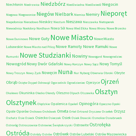
Niedzbórz
Niegocin
Niechłonin
Niedrzwica
Niedźwiadna
Niedźwiedź
Nieporęt
Niegów
Nielbark
Niemiry
Niegowa
Niegowonice
Niemica
Nieszawa
Nieskórz
Niepołomice
Nieradowo
Niestum
Nieszawka
Nietoperek
Nowa Sól
Niewodnica
Nootdorp
Nordhavn
Nowa Wieś Ełcka
Nowa Wrona
Nowe Brzesko
Nowe Miasto
Nowe Guty
Nowe Miasto
Nowe Duninowo
Nowe Ramoty
Nowe Ramuki
Lubawskie
Nowe Miasto nad Pilicą
Nowe
Nowe Studzianki
Nowiny
Rumunki
Nowogard
Nowogrodziec
Nowogród
Nowy Dwór Gdański
Nowy Tomyśl
Nowy Korczyn
Nowy Sącz
Nuna
Nowęcin
Obryte
Nowy Troszyn
Nowy Zyck
Nur
Nyborg
Obierwia
Obroki
Ojrzeń
Obrąb
Ojerzyce
Ocięte
Ocypel
Odrowąż
Ogorzelnik
Ogrodzieniec
Olsztyn
Okuninka
Oleszno
Okalewo
Olecko
Olendy
Olpuch
Olszewka
Olsztynek
Opinogóra
Opalenica
Olędzkie
Opaleń
Opoczno
Opoki
Orneta
Orzysz
Opole
Oporów
Orchowo
Orchówek
Ortel
Ortrand
Oryszew
Orzełek
Osiecko
Osiek
Oschatz
Osie
Osieck
Osieczek
Osiek Drawski
Osmolice
Osnabrueck
Ostrołęka
Ostrowite
Ostroróg
Ostroszowice
Ostrowiec Świętokrzyski
Ostróda
Ostrówek
Ostrów Lubelski
Ostrów Mazowiecka
Ostródy
Ostrów