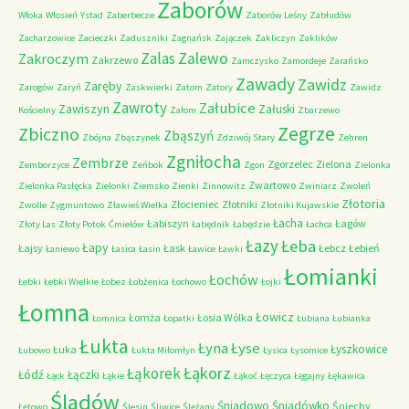
Zaborów
Włoka
Włosień
Ystad
Zaberbecze
Zaborów Leśny
Zabłudów
Zacharzowice
Zacieczki
Zaduszniki
Zagnańsk
Zajączek
Zakliczyn
Zaklików
Zalas
Zalewo
Zakroczym
Zakrzewo
Zamczysko
Zamordeje
Zarańsko
Zawady
Zawidz
Zaręby
Zarogów
Zaryń
Zaskwierki
Zatom
Zatory
Zawidz
Zawroty
Załubice
Zawiszyn
Załuski
Kościelny
Załom
Zbarzewo
Zegrze
Zbiczno
Zbąszyń
Zbójna
Zbąszynek
Zdziwój Stary
Zehren
Zgniłocha
Zembrze
Zgorzelec
Zielona
Zemborzyce
Zeńbok
Zgon
Zielonka
Zwartowo
Zielonka Pasłęcka
Zielonki
Ziemsko
Zienki
Zinnowitz
Zwiniarz
Zwoleń
Złotoria
Złocieniec
Złotniki
Zwolle
Zygmuntowo
Zławieś Wielka
Złotniki Kujawskie
Łacha
Łabiszyn
Łagów
Złoty Las
Złoty Potok
Ćmielów
Łabędnik
Łabędzie
Łachca
Łazy
Łeba
Łapy
Łajsy
Łask
Łebcz
Łebień
Łaniewo
Łasica
Łasin
Ławice
Ławki
Łomianki
Łochów
Łebki
Łebki Wielkie
Łobez
Łobżenica
Łochowo
Łojki
Łomna
Łowicz
Łomża
Łosia Wólka
Łomnica
Łopatki
Łubiana
Łubianka
Łukta
Łyna
Łyse
Łyszkowice
Łuka
Łubowo
Łukta Miłomłyn
Łysica
Łysomice
Łąkorz
Łąkorek
Łódź
Łączki
Łąck
Łąkie
Łąkoć
Łęczyca
Łęgajny
Łękawica
Śladów
Śniadowo
Śniadówko
Śniechy
Łętowo
Ślesin
Śliwice
Ślężany