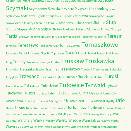
Szyldak
Szydłowo
Szumowo
Szydłowiec
Szubin
Szulmierz
Szydłówek
Szymaki
Szyszki
Szynkarzyzna
Szymanów
Sząbruk
Sędzice
Sława
Sędzichów
Sędziszów
Sępólno Krajeńskie
Słabomierz
Sławatycze
Sławno
Słup
Słubice
Słonecznik
Słończewo
Sławoborze
Słomczyn
Słomin
Słomniki
Słupno
Słupsk
Słupca
Słupia
Tabórz
Służew
Taarbaek
Takomyśle
Tantow
Tarczyn
Teresin
Tarda
Targowo
Tarnowskie Góry
Tarup
Tczew
Telleborg
Teodorówka
Teofile
Tomaszkowo
Tereszewo
Tomaszewo
Terespol
Tleń
Tomaryny
Toruń
Treblinka
Tomczyce
Tomki
Topczewo
Topolin
Toporowo
Toszek
Trakai
Trawy
Truskaw
Truskawka
Trojany
Trląg
Trojanów
Troszyn
Trudna
Trzebiatów
Trzcianka
Trzciniec
Truskolas
Trzciel
Trzebuń
Trzemeszno Lubuskie
Trzęsacz
Turośl
Tuczki
Tuchola
Trzygłów
Trzścianka
Trębice
Tujsk
Tum
Tułowice
Tynwałd
Tuł
Tułodziad
Tyłowo
Turza Wielka
Tuławki
Ukta
Tłuchowo
Tłuszcz
Ulinia
Uchacze
Udryn
Ulikowo
Ulrichorst
Umiastów
Urle
Unieszewo
Uniechowo
Uniszki
Unierzyż
Unierzyż Strzegowo
Unin
Upałty
Ustka
Ursus
Uzdowo
Urowo
Urszulin
Usedom
Ustanówek
Ustroń
Uznam
Uścięcice
Vilnius
Vallo
Varso Tower
Veivieriai
Velo Krynica
Velo Poprad
Ves
Wadąg
Walidrogi
Walim
Warka
Warlity Wielkie
Warchały
Warmiak
Wapnica
Warlity
Warszawa
Warta
Wawrzyszew
Wałbrzych
Wałcz
Ważne Młyny
Wda
Wdzydze
Weimar
Weißenberg