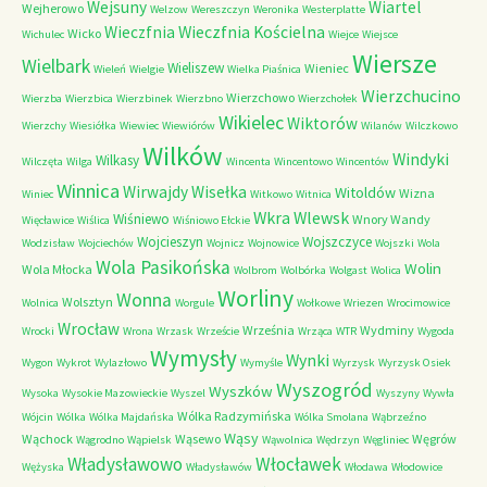
Wejsuny
Wiartel
Wejherowo
Welzow
Wereszczyn
Weronika
Westerplatte
Wieczfnia Kościelna
Wieczfnia
Wicko
Wichulec
Wiejce
Wiejsce
Wiersze
Wielbark
Wieliszew
Wieniec
Wieleń
Wielgie
Wielka Piaśnica
Wierzchucino
Wierzchowo
Wierzba
Wierzbica
Wierzbinek
Wierzbno
Wierzchołek
Wikielec
Wiktorów
Wierzchy
Wiesiółka
Wiewiec
Wiewiórów
Wilanów
Wilczkowo
Wilków
Windyki
Wilkasy
Wilczęta
Wilga
Wincenta
Wincentowo
Wincentów
Winnica
Wirwajdy
Wisełka
Witoldów
Wizna
Winiec
Witkowo
Witnica
Wkra
Wlewsk
Wiśniewo
Wnory Wandy
Więcławice
Wiślica
Wiśniowo Ełckie
Wojcieszyn
Wojszczyce
Wodzisław
Wojciechów
Wojnicz
Wojnowice
Wojszki
Wola
Wola Pasikońska
Wolin
Wola Młocka
Wolbrom
Wolbórka
Wolgast
Wolica
Worliny
Wonna
Wolsztyn
Wolnica
Worgule
Wołkowe
Wriezen
Wrocimowice
Wrocław
Września
Wydminy
Wrocki
Wrona
Wrzask
Wrzeście
Wrząca
WTR
Wygoda
Wymysły
Wynki
Wygon
Wykrot
Wylazłowo
Wymyśle
Wyrzysk
Wyrzysk Osiek
Wyszogród
Wyszków
Wysoka
Wysokie Mazowieckie
Wyszel
Wyszyny
Wywła
Wólka Radzymińska
Wójcin
Wólka
Wólka Majdańska
Wólka Smolana
Wąbrzeźno
Wąsy
Wąchock
Wąsewo
Węgrów
Wągrodno
Wąpielsk
Wąwolnica
Wędrzyn
Węgliniec
Władysławowo
Włocławek
Wężyska
Władysławów
Włodawa
Włodowice