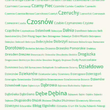
Czarne Małe
Czarnocin
Czarnolas
Czarnotrzew
Czarny Piec
Czarnowo
Czarnów
Czarnowąż
Czchów
Czechów
Czerewki
Czeruchy
Czermno
Czernice Borowe
Czernikowo
Czertyń
Czerwińsk
Czerwonak
Czosnów
Czubin
Czymanowo
Czyżew
Czerwone
Czocha
Dalnia
Cząstków
Dalanówek
Daniłowo
Częstochowa
Daleszyce
Debrzno
Delft
Den Haag
Dobre Miasto
Dembskie Góry
Depot
Derc
Dobiegniew
Dobieżyn
Dobrojewo
Dobrzyń
Dobrzyków
Dobrylas
Dobrzeń
Dobrzyca
Doktorce
Dolna Grupa
Domaniew
Dorotowo
Drawsko Pomorskie
Drawno
Dosłońce
Dołubno
Drebkau
Drogiszka
Dresden
Dreszew
Drewniaczki
Drewnów
Drezdenko
Droblin
Dudy Puszczańskie
Drogoszewo
Drohiczyn
Droszków
Drwalew
Drygały
Drążewo
Działdowo
Duninowo
Duży Dół
Dymaczewo
Dzbądzek
Dziadkowice
Dziarny
Dziekanów
Dzierzgoń
Dziecinów
Dzierzgowo
Dziekanów Leśny
Dziemiany
Dziwnów
Dzierżążnia
Dzierzgów
Dzierżoniów
Dziewierzewo
Dziećmirowice
Dziunin
Dąbrowa
Dziwnówek
Dąbie
Dąbroszyn
Dąbrowa Białostocka
Dąbrowice
Dębina
Dębe
Dąbrówno
Dąbrówka
Dębionek
Dębki
Dęblin
Dębniki
Długosiodło
Dłużek
Dłużka
Dłużniewo
Dębowo
Dłużewo
Dźwierzuty
Dźwirzuty
Elbląg
Dźwirzyno
Elgnówko
Edwardów
Elżbietów
Erurt
Ełk Szyba
Fabianki
Faborgi