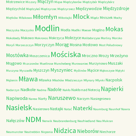
Miączyn
Mistrzewice
Miszory
Miąse
Międzyborów
Międzybór
Międzybórz
Międzyzdroje
Międzywodzie
Międzychód
Międzyleś
Międzyrzec
Międzyrzecz
Mlock
Miłomłyn
Mniszek
Miętków
Miłakowo
Miłostajki
Mlądz
Mochy
Modlin
Mokas
Modła
Mogilno
Moczyska
Moczysko
Modłki
Moeser
Mokrzyce
Mokowo
Mokrzyca
Mokobody
Mokronos
Molibdorzyce
Morliny
Morsko
Morąg
Morzyczyn
Mosina
Mostowo
Moryń
Morzeszczyn
Most Południowy
Mościska
Mostówka
Mrzeżyno
Mroczno
Mrozy
Moszczenica
Muszaki
Mrągowo
Murzynowo
Mszczonów
Muellrose
Muncheberg
Murowaniec
Myszyniec
Myszczyn
Mącice
Muszyna
Myszadła
Myślinów
Mąkoszyce
Mątyki
Mława
Nacpolsk
Mławka
Mężenin
Młochów
Młodzieszyn
Młynary
Młynki
Napierki
Nadkole
Nadole
Nakło nad Notecią
Nadarzyn
Nadma
Nakło
Naruszewo
Napiwoda
Narty
Narzym
Nasiegniewo
Narew
Nasielsk
Naterki
Nastajki
Nasierowo
Natać
Naumburg
Naunhof
Nawra
NDM
Nałęczów
Nerwik
Neubrandenburg
Neufriedland
Neu Mukran
Nidzica
Nieborów
Niechorze
Neumunster
Neutrebbin
Nicponia