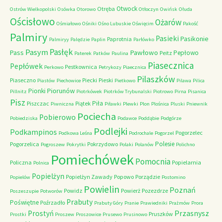
Otwock
Otręba
Ostrów Wielkopolski
Osówka
Otorowo
Otłoczyn
Owińsk
Ołuda
Ościsłowo
Ożarów
Ośmiałowo
Ośniki
Ośno Lubuskie
Oświęcim
Pakość
Palmiry
Pasieki
Pasikonie
Paprotnia
Palmiryy
Palędzie
Paplin
Parłówko
Pasłęk
Pasym
Pawłowo
Pass
Pepłowo
Peitz
Paterek
Patków
Paulina
Piasecznica
Pepłówek
Pestkownica
Perkowo
Petrykozy
Piaecznica
Pilaszków
Piaseczno
Piecki
Pieski
Piastów
Piechowice
Pietkowo
Pilawa
Pilica
Piorunów
Pionki
Pillnitz
Piotrkówek
Piotrków Trybunalski
Piotrowo
Pirna
Pisanica
Pisz
Piła
Piszczac
Piątek
Piwniczna
Piławki
Plewki
Plon
Plośnica
Pluski
Pniewnik
Pociecha
Pobierowo
Pobiedziska
Podawce
Poddąbie
Podgórze
Podlejki
Podkampinos
Pogorzelec
Podkowa Leśna
Podrochale
Pogorzel
Polesie
Pogorzelica
Pokrzydowo
Pogroszew
Pokrytki
Polaki
Polanów
Polichno
Pomiechówek
Pomocnia
Policzna
Popielarnia
Polnica
Popielżyn
Popielżyn Zawady
Popowo
Porządzie
Popielów
Postomino
Powielin
Poznań
Powidz
Powierż
Pozezdrze
Poszeszupie
Potworów
Prabuty
Poświętne
Poźrzadło
Prabuty Góry
Pranie
Prawiedniki
Prażmów
Prora
Przasnysz
Prostyń
Pruszków
Prostki
Proszew
Proszowice
Prusewo
Prusinowo