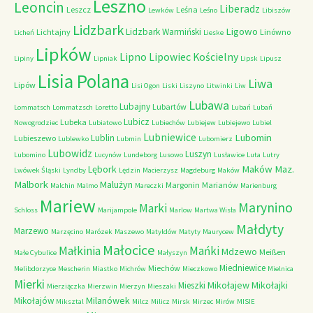
Leszno
Leoncin
Liberadz
Leszcz
Leśna
Lewków
Leśno
Libiszów
Lidzbark
Ligowo
Lidzbark Warmiński
Lichtajny
Linówno
Licheń
Lieske
Lipków
Lipno
Lipowiec Kościelny
Lipiny
Lipniak
Lipsk
Lipusz
Lisia Polana
Liwa
Lipów
Lisi Ogon
Liski
Liszyno
Litwinki
Liw
Lubawa
Lubajny
Lubartów
Lommatsch
Lommatzsch
Loretto
Lubań
Lubań
Lubicz
Lubeka
Nowogrodziec
Lubiatowo
Lubiechów
Lubiejew
Lubiejewo
Lubiel
Lubniewice
Lubomin
Lublin
Lubieszewo
Lublewko
Lubmin
Lubomierz
Lubowidz
Luszyn
Lubomino
Lucynów
Lundeborg
Lusowo
Lusławice
Luta
Lutry
Maków Maz.
Lębork
Lwówek Śląski
Lyndby
Lędzin
Macierzysz
Magdeburg
Maków
Malbork
Malużyn
Margonin
Marianów
Malchin
Malmo
Mareczki
Marienburg
Mariew
Marynino
Marki
Schloss
Marijampole
Marlow
Martwa Wisła
Małdyty
Marzewo
Marzęcino
Marózek
Maszewo
Matyldów
Matyty
Maurycew
Małocice
Małkinia
Mańki
Mdzewo
Meißen
Małe Cybulice
Małyszyn
Miedniewice
Miechów
Melibdorzyce
Mescherin
Miastko
Michrów
Mieczkowo
Mielnica
Mierki
Mikołajew
Mikołajki
Mieszki
Mierziączka
Mierzwin
Mierzyn
Mieszaki
Milanówek
Mikołajów
Miksztal
Milcz
Milicz
Mirsk
Mirzec
Mirów
MISIE