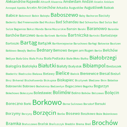
Andzin
Aleksandrów Kujawski
Amsterdam
Altranft
Alwernia
Anielin
Anklam
Arciechów
Augustówek
Arcelin
Arkadia
Augustów
Babiak
Annopol
Apolda
Baboszewo
Babice
Baciuty
Babimost
Babin
Babięta
Baby
Bachorze
Bad Schandau
Baderitz
Bad Freienwalde
Bad Muskau
Bad Schwartau
Bad Sulza
Bad
Baranowo
Bansin
Sulze
Bagienice
Bakus Wanda
Banie Mazurskie
Baraki
Baranów
Bartniczka
Barchów
Barczewo
Bartodzieje
Bardo
Barlinek
Bartków
Bartniki
Bartąg
Bartążek
Bartoszki
Bartłomiejowice
Baruchowo
Barłogi
Batowice
Bautzen
Bednary
Bełchów
Bemowo
Bergen am Rugen
Bałdowo
Becejły
Bedlno
Berlin
Białobrzegi
Biała Podlaska
Bełżyce
Biała Góra
Biała Piska
Białe Błoto
Białka
Białutki
Bibiampol
Białogóra
Białołęka
Białuty
Białystok
Biedaszek
Bielice
Bieniewice
Biesal
Bielawy
Bieżuń
Biederitz
Biedrusko
Bielawa
Bielnik
Biskupiec
Binz
Birkerod
Bischofswerda
Biskupice
Bisztynek
Bledzew
Bnin
Bobolice
Bogurzyn
Bobrowniki
Bobrowo
Bogaczewo
Bochotnica
Bodzentyn
Bogatka
Bolimów
Bolęcin
Bolesławiec
Bolino
Bolechowo
Boleszyno
Bolków
Bolszewo
Borkowo
Boreczno
Borki
Borsuki
Borne Sulinowo
Borsdorf
Borzęcin
Borzymy
Bosewo
Boszkowo
Borzyny
Borów
Boże
Bożenkowo
Brochów
Bramka
Brańsk
Bratuszewo
Brańszczyk
Breddin
Brema
Breń