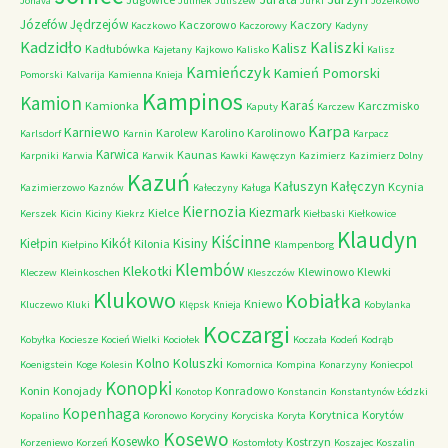
Jonava
Julinek
Juliszew
Jurki
Józefkowo
Józefów
Jędrzejów
Kaczorowo
Kaczory
Kaczkowo
Kaczorowy
Kadyny
Kadzidło
Kaliszki
Kalisz
Kadłubówka
Kajetany
Kajkowo
Kalisko
Kalisz
Kamieńczyk
Kamień Pomorski
Pomorski
Kalvarija
Kamienna Knieja
Kampinos
Kamion
Karaś
Kamionka
Karczmisko
Kaputy
Karczew
Karpa
Karniewo
Karolew
Karolino
Karolinowo
Karlsdorf
Karnin
Karpacz
Karwica
Kaunas
Karpniki
Karwia
Karwik
Kawki
Kawęczyn
Kazimierz
Kazimierz Dolny
Kazuń
Kałuszyn
Kałęczyn
Kcynia
Kazimierzowo
Kaznów
Kałeczyny
Kaługa
Kiernozia
Kiezmark
Kielce
Kerszek
Kicin
Kiciny
Kiekrz
Kiełbaski
Kiełkowice
Klaudyn
Kiścinne
Kikół
Kisiny
Kiełpin
Kilonia
Kiełpino
Klampenborg
Klembów
Klekotki
Klewinowo
Klewki
Kleczew
Kleinkoschen
Kleszczów
Klukowo
Kobiałka
Kniewo
Kluczewo
Kluki
Klępsk
Knieja
Kobylanka
Koczargi
Kobyłka
Kociesze
Kocień Wielki
Kociołek
Koczała
Kodeń
Kodrąb
Kolno
Koluszki
Koenigstein
Koge
Kolesin
Komornica
Kompina
Konarzyny
Koniecpol
Konopki
Konin
Konojady
Konradowo
Konotop
Konstancin
Konstantynów Łódzki
Kopenhaga
Korytnica
Korytów
Kopalino
Koronowo
Koryciny
Koryciska
Koryta
Kosewo
Kosewko
Kostrzyn
Korzeniewo
Korzeń
Kostomłoty
Koszajec
Koszalin