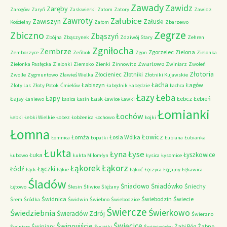
Zawady
Zawidz
Zaręby
Zarogów
Zaryń
Zaskwierki
Zatom
Zatory
Zawidz
Zawroty
Załubice
Zawiszyn
Załuski
Kościelny
Załom
Zbarzewo
Zegrze
Zbiczno
Zbąszyń
Zbójna
Zbąszynek
Zdziwój Stary
Zehren
Zgniłocha
Zembrze
Zgorzelec
Zielona
Zemborzyce
Zeńbok
Zgon
Zielonka
Zwartowo
Zielonka Pasłęcka
Zielonki
Ziemsko
Zienki
Zinnowitz
Zwiniarz
Zwoleń
Złotoria
Złocieniec
Złotniki
Zwolle
Zygmuntowo
Zławieś Wielka
Złotniki Kujawskie
Łacha
Łabiszyn
Łagów
Złoty Las
Złoty Potok
Ćmielów
Łabędnik
Łabędzie
Łachca
Łazy
Łeba
Łapy
Łajsy
Łask
Łebcz
Łebień
Łaniewo
Łasica
Łasin
Ławice
Ławki
Łomianki
Łochów
Łebki
Łebki Wielkie
Łobez
Łobżenica
Łochowo
Łojki
Łomna
Łowicz
Łomża
Łosia Wólka
Łomnica
Łopatki
Łubiana
Łubianka
Łukta
Łyna
Łyse
Łyszkowice
Łuka
Łubowo
Łukta Miłomłyn
Łysica
Łysomice
Łąkorz
Łąkorek
Łódź
Łączki
Łąck
Łąkie
Łąkoć
Łęczyca
Łęgajny
Łękawica
Śladów
Śniadowo
Śniadówko
Śniechy
Łętowo
Ślesin
Śliwice
Ślężany
Świdnica
Świebodzin
Świecie
Śrem
Śródka
Świdwin
Świebno
Świebodzice
Świercze
Świerkowo
Świedziebnia
Świeradów Zdrój
Świerzno
Świnoujście
Święcice
Świniary
Żabi Róg
Żabno
Świniarc
Świątki
Święciechów