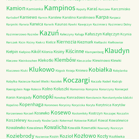
Kampinos
Kamion
Karaś
Kamionka
Karczmisko
Kaputy
Karczew
Karpa
Karniewo
Karolew
Karolino
Karolinowo
Karlsdorf
Karnin
Karpacz
Karwica
Kaunas
Karpniki
Karwia
Karwik
Kawki
Kawęczyn
Kazimierz
Kazimierz Dolny
Kazuń
Kałuszyn
Kałęczyn
Kcynia
Kazimierzowo
Kaznów
Kałeczyny
Kaługa
Kiernozia
Kiezmark
Kielce
Kerszek
Kicin
Kiciny
Kiekrz
Kiełbaski
Kiełkowice
Klaudyn
Kiścinne
Kikół
Kisiny
Kiełpin
Kilonia
Kiełpino
Klampenborg
Klembów
Klekotki
Klewinowo
Klewki
Kleczew
Kleinkoschen
Kleszczów
Klukowo
Kobiałka
Kniewo
Kluczewo
Kluki
Klępsk
Knieja
Kobylanka
Koczargi
Kobyłka
Kociesze
Kocień Wielki
Kociołek
Koczała
Kodeń
Kodrąb
Kolno
Koluszki
Koenigstein
Koge
Kolesin
Komornica
Kompina
Konarzyny
Koniecpol
Konopki
Konin
Konojady
Konradowo
Konotop
Konstancin
Konstantynów Łódzki
Kopenhaga
Korytnica
Korytów
Kopalino
Koronowo
Koryciny
Koryciska
Koryta
Kosewo
Kosewko
Kostrzyn
Korzeniewo
Korzeń
Kostomłoty
Koszajec
Koszalin
Koszelewy
Kotuń
Kowal
Kowalewice
Koszwały
Kosów Lacki
Kotermań
Kotowice
Kowalicha
Kowalewko
Kowalewo
Kowalik
Kownatki
Kownaty
Koziczyn
Kozłowo
Koziebrody
Kozioł
Kozły
Kozin
Kozłówka
Kozienice