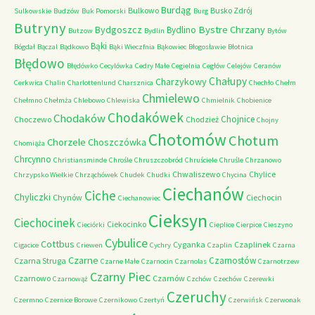
Burdąg
Bulkowo
Busko Zdrój
Sulkowskie
Budzów
Buk Pomorski
Burg
Butryny
Bystre Chrzany
Bydgoszcz
Bydlino
Butzow
Bydlin
Bytów
Bąki
Bógdał
Bączal
Bądkowo
Bąki Wieczfnia
Bąkowiec
Błogosławie
Błotnica
Błędowo
Błędówko
Cecylówka
Cedry Małe
Cegielnia
Cegłów
Celejów
Ceranów
Chałupy
Charzykowy
Cerkwica
Chalin
Charlottenlund
Charsznica
Chechło
Chełm
Chmielewo
Chełmno
Chełmża
Chlebowo
Chlewiska
Chmielnik
Chobienice
Chodakówek
Chodaków
Chojnice
Choczewo
Chodzież
Chojny
Chotomów
Chotum
Chorzele
Choszczówka
Chomiąża
Chrcynno
Christiansminde
Chrośle
Chruszczobród
Chruściele
Chruśle
Chrzanowo
Chwaliszewo
Chylice
Chrzypsko Wielkie
Chrząchówek
Chudek
Chudki
Chycina
Ciechanów
Ciche
Chyliczki
Chynów
Ciechocin
Ciechanowiec
Cieksyn
Ciechocinek
Ciekocinko
Cieciórki
Cieplice
Cierpice
Cieszyno
Cybulice
Cottbus
Cyganka
Czaplinek
Cigacice
Criewen
Cychry
Czaplin
Czarna
Czarne
Czarnostów
Czarna Struga
Czarne Małe
Czarnocin
Czarnolas
Czarnotrzew
Czarny Piec
Czarnowo
Czarnów
Czarnowąż
Czchów
Czechów
Czerewki
Czeruchy
Czermno
Czernice Borowe
Czernikowo
Czertyń
Czerwińsk
Czerwonak