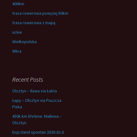
400km
trasa rowerowa powyżej 80km
trasa rowerowa z mapą
uckie
Wielkopolska
Wkra
Recent Posts
Olsztyn – Iława via Łukta
Łapy – Olsztyn via Puszcza
Piska
450k km lifetime. Małkinia –
Olsztyn
Dojczland spontan 2026 dz.6