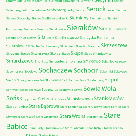
Secymin
Schwedt
Schiffmuhle
Schleife
Schmilka
Schwepnitz
Schwerin
Seelow
Serock
Senftenberg
Seftenberg
Sellin
Semeliskes
Serby
Serniki
Seroki
Sianno
Siemiany
Siekierki
Sianów
Sieczychy
Siedlce
Siedlisko
Siemiatycze
Siemień
Sieraków
Sierpc
Siewierz
Nadrzeczny
Sieniawa
Siennica
Sierakowice
Siła
Skarżysko Kamienna
Skarlin
Siomki
Sitnica
Sitowa
Skaje
Skarżyce
Skrzeszew
Skierniewice
Skolimów
Skowrony
Skriebinai
Skrudki
Skrwilno
Skępe
Skwierzyna
Skórcz
Skrzynno
Skulsk
Skąpe
Slude
Smardzewice
Smardzewo
Smykowo
Smogulec
Smolarnia
Smarklice
Sobe
Sobieszewo
Sochaczew
Sochocin
Soboklęszcz
Sobolewo
Sokolniki
Sokołowo
Sopot
Sokoły
Somianka
Sokoły Jeziorne
Sokółka
Sominy
Sona
Sondenborg
Sowia Wola
Sosnowica
Sorkwity
Sosno
Sosnowe
Sosnówka
Sowia
Sońsk
Stanisławów
Srebrna
Stanisławowo
Spychowo
Srokowo
Stara Dąbrowa
Starachowice
Stara Kamienica
Stara Kiszewa
Stara Kornica
Stara
Stare
Stara Wrona
Sławogóra
Stara Wieś
Stara Wiśniewka
Starbienino
Babice
Stare Budy
Stare Drawsko
Stare Jabłonki
Stare Juchy
Stare Osieczno