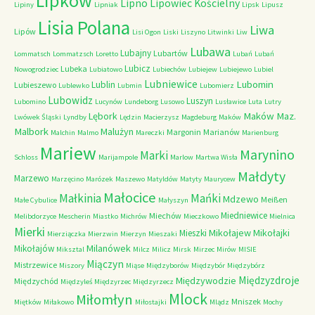
Lipków
Lipno
Lipowiec Kościelny
Lipiny
Lipniak
Lipsk
Lipusz
Lisia Polana
Liwa
Lipów
Lisi Ogon
Liski
Liszyno
Litwinki
Liw
Lubawa
Lubajny
Lubartów
Lommatsch
Lommatzsch
Loretto
Lubań
Lubań
Lubicz
Lubeka
Nowogrodziec
Lubiatowo
Lubiechów
Lubiejew
Lubiejewo
Lubiel
Lubniewice
Lubomin
Lublin
Lubieszewo
Lublewko
Lubmin
Lubomierz
Lubowidz
Luszyn
Lubomino
Lucynów
Lundeborg
Lusowo
Lusławice
Luta
Lutry
Maków Maz.
Lębork
Lwówek Śląski
Lyndby
Lędzin
Macierzysz
Magdeburg
Maków
Malbork
Malużyn
Margonin
Marianów
Malchin
Malmo
Mareczki
Marienburg
Mariew
Marynino
Marki
Schloss
Marijampole
Marlow
Martwa Wisła
Małdyty
Marzewo
Marzęcino
Marózek
Maszewo
Matyldów
Matyty
Maurycew
Małocice
Małkinia
Mańki
Mdzewo
Meißen
Małe Cybulice
Małyszyn
Miedniewice
Miechów
Melibdorzyce
Mescherin
Miastko
Michrów
Mieczkowo
Mielnica
Mierki
Mikołajew
Mikołajki
Mieszki
Mierziączka
Mierzwin
Mierzyn
Mieszaki
Milanówek
Mikołajów
Miksztal
Milcz
Milicz
Mirsk
Mirzec
Mirów
MISIE
Miączyn
Mistrzewice
Miszory
Miąse
Międzyborów
Międzybór
Międzybórz
Międzyzdroje
Międzywodzie
Międzychód
Międzyleś
Międzyrzec
Międzyrzecz
Mlock
Miłomłyn
Mniszek
Miętków
Miłakowo
Miłostajki
Mlądz
Mochy