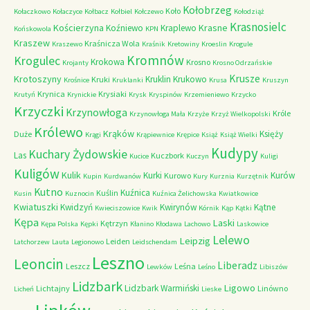
Kołobrzeg
Koło
Kołaczkowo
Kołaczyce
Kołbacz
Kołbiel
Kołczewo
Kołodziąż
Krasnosielc
Kościerzyna
Krasne
Koźniewo
Kraplewo
Końskowola
KPN
Kraszew
Kraśnicza Wola
Kraszewo
Kraśnik
Kretowiny
Kroeslin
Krogule
Kromnów
Krogulec
Krokowa
Krosno
Krojanty
Krosno Odrzańskie
Krusze
Krotoszyny
Kruklin
Krukowo
Kruki
Krośnice
Kruklanki
Krusa
Kruszyn
Krynica
Krysiaki
Krutyń
Krynickie
Krysk
Kryspinów
Krzemieniewo
Krzycko
Krzyczki
Krzynowłoga
Króle
Krzynowłoga Mała
Krzyże
Krzyż Wielkopolski
Królewo
Krąków
Księży
Duże
Krągi
Krąpiewnice
Krępice
Książ
Książ Wielki
Kudypy
Kuchary Żydowskie
Las
Kuczbork
Kucice
Kuczyn
Kuligi
Kuligów
Kulik
Kurki
Kurów
Kurowo
Kupin
Kurdwanów
Kury
Kurznia
Kurzętnik
Kutno
Kuźnica
Kuślin
Kusin
Kuznocin
Kuźnica Żelichowska
Kwiatkowice
Kwiatuszki
Kwidzyń
Kwirynów
Kątne
Kwieciszowice
Kwik
Kórnik
Kąp
Kątki
Kępa
Laski
Kętrzyn
Kępa Polska
Kępki
Kłanino
Kłodawa
Lachowo
Laskowice
Lelewo
Leipzig
Leiden
Latchorzew
Lauta
Legionowo
Leidschendam
Leszno
Leoncin
Liberadz
Leszcz
Leśna
Lewków
Leśno
Libiszów
Lidzbark
Ligowo
Lidzbark Warmiński
Lichtajny
Linówno
Licheń
Lieske