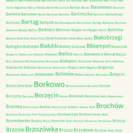
Bad Schandau
Baderitz
Bad Freienwalde
Bad Muskau
Bad Schwartau
Bad Sulza
Bad
Baranowo
Bansin
Sulze
Bagienice
Bakus Wanda
Banie Mazurskie
Baraki
Baranów
Bartniczka
Barchów
Barczewo
Bartodzieje
Bardo
Barlinek
Bartków
Bartniki
Bartąg
Bartążek
Bartoszki
Bartłomiejowice
Baruchowo
Barłogi
Batowice
Bautzen
Bednary
Bełchów
Bemowo
Bergen am Rugen
Bałdowo
Becejły
Bedlno
Berlin
Białobrzegi
Biała Podlaska
Bełżyce
Biała Góra
Biała Piska
Białe Błoto
Białka
Białutki
Bibiampol
Białogóra
Białołęka
Białuty
Białystok
Biedaszek
Bielice
Bieniewice
Biesal
Bielawy
Bieżuń
Biederitz
Biedrusko
Bielawa
Bielnik
Biskupiec
Binz
Birkerod
Bischofswerda
Biskupice
Bisztynek
Bledzew
Bnin
Bobolice
Bogurzyn
Bobrowniki
Bobrowo
Bogaczewo
Bochotnica
Bodzentyn
Bogatka
Bolimów
Bolęcin
Bolesławiec
Bolino
Bolechowo
Boleszyno
Bolków
Bolszewo
Borkowo
Boreczno
Borki
Borsuki
Borne Sulinowo
Borsdorf
Borzęcin
Borzymy
Bosewo
Boszkowo
Borzyny
Borów
Boże
Bożenkowo
Brochów
Bramka
Brańsk
Bratuszewo
Brańszczyk
Breddin
Brema
Breń
Brodowe Łąki
Brodowo
Brodnica
Brodnicki Park Krajobrazowy
Brody
Brok
Bronisławów
Brzoza
Bruliny
Brwinów
Brusy
Bryki
Brzezie
Brzeziny
Brzeźnica
Brzozówka
Brzozie
Brzydowo
Brzuza
Buckow
Budy
Budy