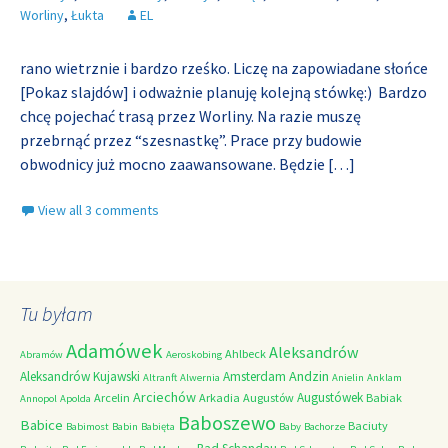
Worliny
,
Łukta
EL
rano wietrznie i bardzo rześko. Liczę na zapowiadane słońce
[Pokaz slajdów] i odważnie planuję kolejną stówkę:) Bardzo
chcę pojechać trasą przez Worliny. Na razie muszę
przebrnąć przez “szesnastkę”. Prace przy budowie
obwodnicy już mocno zaawansowane. Będzie
[…]
View all 3 comments
Tu byłam
Adamówek
Aleksandrów
Ahlbeck
Abramów
Aeroskobing
Andzin
Aleksandrów Kujawski
Amsterdam
Altranft
Alwernia
Anielin
Anklam
Arciechów
Augustówek
Arcelin
Arkadia
Augustów
Babiak
Annopol
Apolda
Baboszewo
Babice
Baciuty
Babimost
Babin
Babięta
Baby
Bachorze