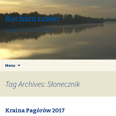
Kocham rower
blog rowerowy Elizy
Skip
Search
Menu
to
for:
content
Tag Archives: Słonecznik
Kraina Pagórów 2017