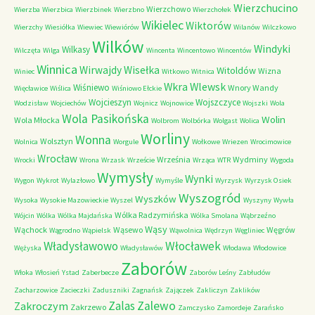
Wierzchucino
Wierzchowo
Wierzba
Wierzbica
Wierzbinek
Wierzbno
Wierzchołek
Wikielec
Wiktorów
Wierzchy
Wiesiółka
Wiewiec
Wiewiórów
Wilanów
Wilczkowo
Wilków
Windyki
Wilkasy
Wilczęta
Wilga
Wincenta
Wincentowo
Wincentów
Winnica
Wirwajdy
Wisełka
Witoldów
Wizna
Winiec
Witkowo
Witnica
Wkra
Wlewsk
Wiśniewo
Wnory Wandy
Więcławice
Wiślica
Wiśniowo Ełckie
Wojcieszyn
Wojszczyce
Wodzisław
Wojciechów
Wojnicz
Wojnowice
Wojszki
Wola
Wola Pasikońska
Wolin
Wola Młocka
Wolbrom
Wolbórka
Wolgast
Wolica
Worliny
Wonna
Wolsztyn
Wolnica
Worgule
Wołkowe
Wriezen
Wrocimowice
Wrocław
Września
Wydminy
Wrocki
Wrona
Wrzask
Wrzeście
Wrząca
WTR
Wygoda
Wymysły
Wynki
Wygon
Wykrot
Wylazłowo
Wymyśle
Wyrzysk
Wyrzysk Osiek
Wyszogród
Wyszków
Wysoka
Wysokie Mazowieckie
Wyszel
Wyszyny
Wywła
Wólka Radzymińska
Wójcin
Wólka
Wólka Majdańska
Wólka Smolana
Wąbrzeźno
Wąsy
Wąchock
Wąsewo
Węgrów
Wągrodno
Wąpielsk
Wąwolnica
Wędrzyn
Węgliniec
Władysławowo
Włocławek
Wężyska
Władysławów
Włodawa
Włodowice
Zaborów
Włoka
Włosień
Ystad
Zaberbecze
Zaborów Leśny
Zabłudów
Zacharzowice
Zacieczki
Zaduszniki
Zagnańsk
Zajączek
Zakliczyn
Zaklików
Zalas
Zalewo
Zakroczym
Zakrzewo
Zamczysko
Zamordeje
Zarańsko