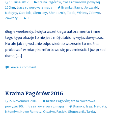
15 June 2017
Kraina Pagórów
,
trasa rowerowa powyżej
150km
,
trasa rowerowa z mapą
Bramka
,
Iława
,
Jerzwałd
,
Małdyty
,
Ostróda
,
Siemiany
,
Słonecznik
,
Tarda
,
Winiec
,
Zalewo
,
Zawroty
EL
długie weekendy, święta wszelkiego autoramentu i inne
tego typu okazje to nie jest mój ulubiony wyjazdowy czas.
No ale jak się wstanie odpowiednio wcześnie to można
próbować w miarę komfortowo się przemieścić. I już przed
ósmą
[…]
Leave a comment
Kraina Pagórów 2016
22 November 2016
Kraina Pagórów
,
trasa rowerowa
powyżej 80km
,
trasa rowerowa z mapą
Bramka
,
Isąg
,
Małdyty
,
Miłomłyn
,
Nowe Ramoty
,
Olsztyn
,
Pasłęk
,
Słonecznik
,
Tarda
,