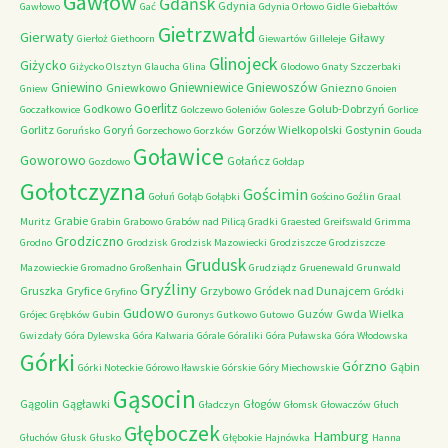
Gawłów
Gdańsk
Gdynia
Gawłowo
Gać
Gdynia Orłowo
Gidle
Giebałtów
Gietrzwałd
Gierwaty
Giławy
Gierłoż
Giethoorn
Giewartów
Gilleleje
Glinojeck
Giżycko
Giżycko Olsztyn
Glaucha
Glina
Glodowo
Gnaty Szczerbaki
Gniewino
Gniewniewice
Gniewoszów
Gniewkowo
Gniezno
Gniew
Gnoien
Goerlitz
Godkowo
Golub-Dobrzyń
Goczałkowice
Golczewo
Goleniów
Golesze
Gorlice
Gorlitz
Goryń
Gorzów Wielkopolski
Gostynin
Goruńsko
Gorzechowo
Gorzków
Gouda
Goławice
Goworowo
Gołańcz
Gozdowo
Gołdap
Gołotczyzna
Gościmin
Gołuń
Gołąb
Gołąbki
Gościno
Goźlin
Graal
Grabie
Muritz
Grabin
Grabowo
Grabów nad Pilicą
Gradki
Graested
Greifswald
Grimma
Grodziczno
Grodno
Grodzisk
Grodzisk Mazowiecki
Grodziszcze
Grodziszcze
Grudusk
Mazowieckie
Gromadno
Großenhain
Grudziądz
Gruenewald
Grunwald
Gryźliny
Gruszka
Gryfice
Grzybowo
Gródek nad Dunajcem
Gryfino
Gródki
Gudowo
Guzów
Gwda Wielka
Grójec
Grębków
Gubin
Guronys
Gutkowo
Gutowo
Gwizdały
Góra Dylewska
Góra Kalwaria
Górale
Góraliki
Góra Puławska
Góra Włodowska
Górki
Górzno
Gąbin
Górki Noteckie
Górowo Iławskie
Górskie
Góry Miechowskie
Gąsocin
Gągolin
Gągławki
Głogów
Gładczyn
Głomsk
Głowaczów
Głuch
Głęboczek
Hamburg
Głuchów
Głusk
Głusko
Głębokie
Hajnówka
Hanna