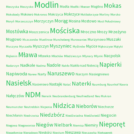
Modlin
Mokas
Modła
Mogilno
Moczyska
Moczysko
Modłki
Moeser
Mokrzyce
Mokowo
Mokrzyca
Mokobody
Mokronos
Molibdorzyce
Morliny
Morsko
Morąg
Morzyczyn
Mosina
Mostowo
Moryń
Morzeszczyn
Most Południowy
Mościska
Mostówka
Mrzeżyno
Mroczno
Mrozy
Moszczenica
Muszaki
Mrągowo
Murzynowo
Mszczonów
Muellrose
Muncheberg
Murowaniec
Myszyniec
Myszczyn
Mącice
Muszyna
Myszadła
Myślinów
Mąkoszyce
Mątyki
Mława
Nacpolsk
Mławka
Mężenin
Młochów
Młodzieszyn
Młynary
Młynki
Napierki
Nadkole
Nadole
Nakło nad Notecią
Nadarzyn
Nadma
Nakło
Naruszewo
Napiwoda
Narty
Narzym
Nasiegniewo
Narew
Nasielsk
Naterki
Nastajki
Nasierowo
Natać
Naumburg
Naunhof
Nawra
NDM
Nałęczów
Nerwik
Neubrandenburg
Neufriedland
Neu Mukran
Nidzica
Nieborów
Niechorze
Neumunster
Neutrebbin
Nicponia
Niedzbórz
Niegocin
Niechłonin
Niedrzwica
Niedźwiadna
Niedźwiedź
Nieporęt
Niegów
Nielbark
Niemiry
Niegowa
Niegowonice
Niemica
Nieszawa
Nieskórz
Niepołomice
Nieradowo
Niestum
Nieszawka
Nietoperek