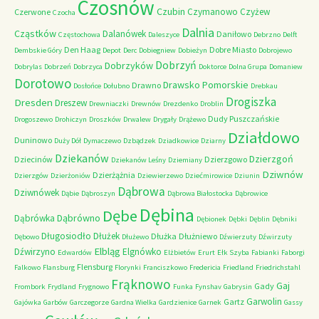
Czosnów
Czubin
Czymanowo
Czyżew
Czerwone
Czocha
Dalnia
Cząstków
Dalanówek
Daniłowo
Częstochowa
Daleszyce
Debrzno
Delft
Den Haag
Dobre Miasto
Dembskie Góry
Depot
Derc
Dobiegniew
Dobieżyn
Dobrojewo
Dobrzyń
Dobrzyków
Dobrylas
Dobrzeń
Dobrzyca
Doktorce
Dolna Grupa
Domaniew
Dorotowo
Drawsko Pomorskie
Drawno
Dosłońce
Dołubno
Drebkau
Drogiszka
Dresden
Dreszew
Drewniaczki
Drewnów
Drezdenko
Droblin
Dudy Puszczańskie
Drogoszewo
Drohiczyn
Droszków
Drwalew
Drygały
Drążewo
Działdowo
Duninowo
Duży Dół
Dymaczewo
Dzbądzek
Dziadkowice
Dziarny
Dziekanów
Dzierzgoń
Dziecinów
Dzierzgowo
Dziekanów Leśny
Dziemiany
Dziwnów
Dzierżążnia
Dzierzgów
Dzierżoniów
Dziewierzewo
Dziećmirowice
Dziunin
Dąbrowa
Dziwnówek
Dąbie
Dąbroszyn
Dąbrowa Białostocka
Dąbrowice
Dębina
Dębe
Dąbrówno
Dąbrówka
Dębionek
Dębki
Dęblin
Dębniki
Długosiodło
Dłużek
Dłużka
Dłużniewo
Dębowo
Dłużewo
Dźwierzuty
Dźwirzuty
Elbląg
Dźwirzyno
Elgnówko
Edwardów
Elżbietów
Erurt
Ełk Szyba
Fabianki
Faborgi
Flensburg
Falkowo
Flansburg
Florynki
Franciszkowo
Fredericia
Friedland
Friedrichstahl
Frąknowo
Gaj
Gady
Frombork
Frydland
Frygnowo
Funka
Fynshav
Gabrysin
Garwolin
Gartz
Gajówka
Garbów
Garczegorze
Gardna Wielka
Gardzienice
Garnek
Gassy