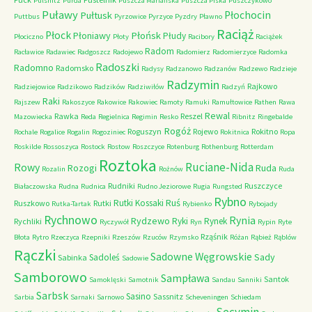
Pulsnitz
Purda
Puszcza Mariańska
Puszcza Piska
Puszczykowo
Puławy
Pułtusk
Płochocin
Puttbus
Pyrzowice
Pyrzyce
Pyzdry
Pławno
Raciąż
Płock
Płońsk
Płoniawy
Płudy
Płociczno
Płoty
Racibory
Raciążek
Radom
Racławice
Radawiec
Radgoszcz
Radojewo
Radomierz
Radomierzyce
Radomka
Radoszki
Radomno
Radomsko
Radysy
Radzanowo
Radzanów
Radzewo
Radzieje
Radzymin
Rajkowo
Radziejowice
Radzikowo
Radzików
Radziwiłów
Radzyń
Raki
Rajszew
Rakoszyce
Rakowice
Rakowiec
Ramoty
Ramuki
Ramułtowice
Rathen
Rawa
Rewal
Rawka
Reszel
Mazowiecka
Reda
Regielnica
Regimin
Resko
Ribnitz
Ringebalde
Rogóż
Roguszyn
Rojewo
Rokitno
Rochale
Rogalice
Rogalin
Rogoziniec
Rokitnica
Ropa
Roskilde
Rossoszyca
Rostock
Rostow
Roszczyce
Rotenburg
Rothenburg
Rotterdam
Roztoka
Ruciane-Nida
Rowy
Rozogi
Ruda
Rozalin
Rożnów
Ruda
Rudniki
Ruszczyce
Białaczowska
Rudna
Rudnica
Rudno Jeziorowe
Rugia
Rungsted
Rybno
Ruś
Rutki Kossaki
Ruszkowo
Rutki
Rutka-Tartak
Rybienko
Rybojady
Rychnowo
Rynia
Rydzewo
Ryki
Rynek
Rychliki
Ryczywół
Ryn
Rypin
Ryte
Rząśnik
Błota
Rytro
Rzeczyca
Rzepniki
Rzeszów
Rzuców
Rzymsko
Różan
Rąbież
Rąblów
Rączki
Sadowne Węgrowskie
Sady
Sadoleś
Sabinka
Sadowie
Samborowo
Sampława
Santok
Samoklęski
Samotnik
Sandau
Sanniki
Sarbsk
Sasino
Sassnitz
Sarbia
Sarnaki
Sarnowo
Scheveningen
Schiedam