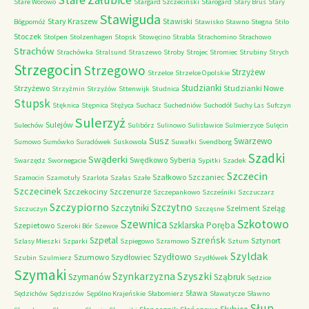
Stare Załubice
Stare Worowo
Stargard Szczeciński
Starogard
Stary Brus
Stary
Stawiguda
Stary Kraszew
Stawiski
Bógpomóż
Stawisko
Stawno
Stegna
Stilo
Stoczek
Stolpen
Stolzenhagen
Stopsk
Stowęcino
Strabla
Strachomino
Strachowo
Strachów
Strachówka
Stralsund
Straszewo
Stroby
Strojec
Stromiec
Strubiny
Strych
Strzegocin
Strzegowo
Strzyżew
Strzelce
Strzelce Opolskie
Studzianki
Strzyżewo
Studzianki Nowe
Strzyżmin
Strzyżów
Sttenwijk
Studnica
Stupsk
Stęknica
Stępnica
Stężyca
Suchacz
Suchedniów
Suchodół
Suchy Las
Sufczyn
Sulerzyż
Sulejów
Sulechów
Sulibórz
Sulinowo
Sulisławice
Sulmierzyce
Sulęcin
Susz
Swarzewo
Sumowo
Sumówko
Suradówek
Suskowola
Suwałki
Svendborg
Szadki
Swąderki
Swędkowo
Syberia
Swarzędz
Swornegacie
Sypitki
Szadek
Szczecin
Szałkowo
Szczaniec
Szamocin
Szamotuły
Szarlota
Szałas
Szałe
Szczecinek
Szczekociny
Szczenurze
Szczepankowo
Szcześniki
Szczuczarz
Szczypiorno
Szczytno
Szczytniki
Szelment
Szeląg
Szczuczyn
Szczęsne
Szkotowo
Szewnica
Szklarska Poręba
Szepietowo
Szeroki Bór
Szewce
Szreńsk
Szpetal
Sztynort
Szlasy Mieszki
Szparki
Szpiegowo
Szramowo
Sztum
Szyldak
Szydłowo
Szumowo
Szydłowiec
Szubin
Szulmierz
Szydłówek
Szymaki
Szyszki
Szynkarzyzna
Szymanów
Sząbruk
Sędzice
Sława
Sędzichów
Sędziszów
Sępólno Krajeńskie
Słabomierz
Sławatycze
Sławno
Słup