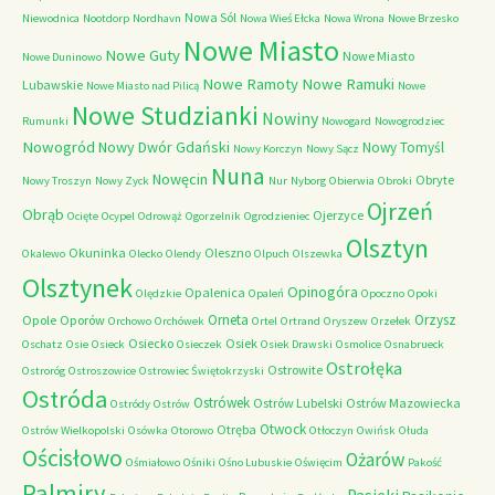
Nowa Sól
Niewodnica
Nootdorp
Nordhavn
Nowa Wieś Ełcka
Nowa Wrona
Nowe Brzesko
Nowe Miasto
Nowe Guty
Nowe Miasto
Nowe Duninowo
Nowe Ramoty
Nowe Ramuki
Lubawskie
Nowe Miasto nad Pilicą
Nowe
Nowe Studzianki
Nowiny
Rumunki
Nowogard
Nowogrodziec
Nowogród
Nowy Dwór Gdański
Nowy Tomyśl
Nowy Korczyn
Nowy Sącz
Nuna
Nowęcin
Obryte
Nowy Troszyn
Nowy Zyck
Nur
Nyborg
Obierwia
Obroki
Ojrzeń
Obrąb
Ojerzyce
Ocięte
Ocypel
Odrowąż
Ogorzelnik
Ogrodzieniec
Olsztyn
Okuninka
Oleszno
Okalewo
Olecko
Olendy
Olpuch
Olszewka
Olsztynek
Opinogóra
Opalenica
Olędzkie
Opaleń
Opoczno
Opoki
Orneta
Orzysz
Opole
Oporów
Orchowo
Orchówek
Ortel
Ortrand
Oryszew
Orzełek
Osiecko
Osiek
Oschatz
Osie
Osieck
Osieczek
Osiek Drawski
Osmolice
Osnabrueck
Ostrołęka
Ostrowite
Ostroróg
Ostroszowice
Ostrowiec Świętokrzyski
Ostróda
Ostrówek
Ostrów Lubelski
Ostrów Mazowiecka
Ostródy
Ostrów
Otwock
Otręba
Ostrów Wielkopolski
Osówka
Otorowo
Otłoczyn
Owińsk
Ołuda
Ościsłowo
Ożarów
Ośmiałowo
Ośniki
Ośno Lubuskie
Oświęcim
Pakość
Palmiry