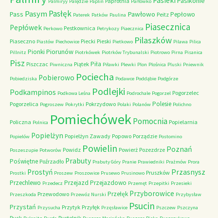
Pasieki
Pasikonie
Paprotnia
Palmiryy
Palędzie
Paplin
Parłówko
Pasłęk
Pasym
Pawłowo
Pass
Pepłowo
Peitz
Paterek
Patków
Paulina
Piasecznica
Pepłówek
Pestkownica
Perkowo
Petrykozy
Piaecznica
Pilaszków
Piaseczno
Piecki
Pieski
Piastów
Piechowice
Pietkowo
Pilawa
Pilica
Piorunów
Pionki
Pillnitz
Piotrkówek
Piotrków Trybunalski
Piotrowo
Pirna
Pisanica
Pisz
Piła
Piszczac
Piątek
Piwniczna
Piławki
Plewki
Plon
Plośnica
Pluski
Pniewnik
Pociecha
Pobierowo
Pobiedziska
Podawce
Poddąbie
Podgórze
Podlejki
Podkampinos
Pogorzelec
Podkowa Leśna
Podrochale
Pogorzel
Polesie
Pogorzelica
Pokrzydowo
Pogroszew
Pokrytki
Polaki
Polanów
Polichno
Pomiechówek
Pomocnia
Policzna
Popielarnia
Polnica
Popielżyn
Popielżyn Zawady
Popowo
Porządzie
Popielów
Postomino
Powielin
Poznań
Powidz
Powierż
Pozezdrze
Poszeszupie
Potworów
Prabuty
Poświętne
Poźrzadło
Prabuty Góry
Pranie
Prawiedniki
Prażmów
Prora
Przasnysz
Prostyń
Pruszków
Prostki
Proszew
Proszowice
Prusewo
Prusinowo
Przechlewo
Przejazd
Przejazdowo
Przedecz
Przemęt
Przepitki
Przesieki
Przyborowice
Przełęk
Przewodowo
Przeszkoda
Przewóz Nurski
Przybysław
Psucin
Przystań
Przytyk
Przyłęk
Przysucha
Przęsławice
Pszczew
Pszczyna
Puck
Pustelnik