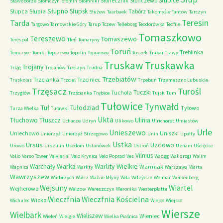
Słubice
Słonecznik
Słończewo
Sławoborze
Słomczyn
Słomin
Słomniki
Słupno
Słupsk
Słupca
Słupia
Tabórz
Służew
Taarbaek
Takomyśle
Tantow
Tarczyn
Teresin
Tarda
Targowo
Tarnowskie Góry
Tarup
Tczew
Telleborg
Teodorówka
Teofile
Tomaszkowo
Tereszewo
Tomaszewo
Terespol
Tleń
Tomaryny
Toruń
Treblinka
Tomczyce
Tomki
Topczewo
Topolin
Toporowo
Toszek
Trakai
Trawy
Truskaw
Truskawka
Trojany
Trląg
Trojanów
Troszyn
Trudna
Trzebiatów
Trzcianka
Trzciniec
Truskolas
Trzciel
Trzebuń
Trzemeszno Lubuskie
Trzęsacz
Turośl
Tuczki
Tuchola
Trzygłów
Trzścianka
Trębice
Tujsk
Tum
Tułowice
Tynwałd
Tuł
Tułodziad
Tyłowo
Turza Wielka
Tuławki
Ukta
Tłuchowo
Tłuszcz
Ulinia
Uchacze
Udryn
Ulikowo
Ulrichorst
Umiastów
Urle
Unieszewo
Uniechowo
Uniszki
Unierzyż
Unierzyż Strzegowo
Unin
Upałty
Ustka
Ursus
Uzdowo
Urowo
Urszulin
Usedom
Ustanówek
Ustroń
Uznam
Uścięcice
Vilnius
Vallo
Varso Tower
Veivieriai
Velo Krynica
Velo Poprad
Ves
Wadąg
Walidrogi
Walim
Warka
Warlity Wielkie
Warchały
Warmiak
Wapnica
Warlity
Warszawa
Warta
Wawrzyszew
Wałbrzych
Wałcz
Ważne Młyny
Wda
Wdzydze
Weimar
Weißenberg
Wejsuny
Wiartel
Wejherowo
Welzow
Wereszczyn
Weronika
Westerplatte
Wieczfnia Kościelna
Wieczfnia
Wicko
Wichulec
Wiejce
Wiejsce
Wiersze
Wielbark
Wieliszew
Wieniec
Wieleń
Wielgie
Wielka Piaśnica