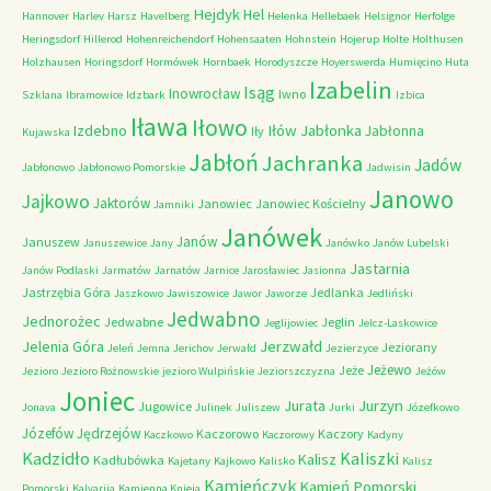
Hejdyk
Hel
Hannover
Harlev
Harsz
Havelberg
Helenka
Hellebaek
Helsignor
Herfolge
Heringsdorf
Hillerod
Hohenreichendorf
Hohensaaten
Hohnstein
Hojerup
Holte
Holthusen
Holzhausen
Horingsdorf
Hormówek
Hornbaek
Horodyszcze
Hoyerswerda
Humięcino
Huta
Izabelin
Isąg
Inowrocław
Iwno
Szklana
Ibramowice
Idzbark
Izbica
Iława
Iłowo
Iłów
Jabłonka
Izdebno
Jabłonna
Iły
Kujawska
Jabłoń
Jachranka
Jadów
Jabłonowo
Jabłonowo Pomorskie
Jadwisin
Janowo
Jajkowo
Jaktorów
Janowiec
Janowiec Kościelny
Jamniki
Janówek
Janów
Januszew
Januszewice
Jany
Janówko
Janów Lubelski
Jastarnia
Janów Podlaski
Jarmatów
Jarnatów
Jarnice
Jarosławiec
Jasionna
Jastrzębia Góra
Jedlanka
Jaszkowo
Jawiszowice
Jawor
Jaworze
Jedliński
Jedwabno
Jednorożec
Jedwabne
Jeglin
Jeglijowiec
Jelcz-Laskowice
Jerzwałd
Jelenia Góra
Jeziorany
Jeleń
Jemna
Jerichov
Jerwałd
Jezierzyce
Jeżewo
Jeże
Jezioro
Jezioro Rożnowskie
jezioro Wulpińskie
Jeziorszczyzna
Jeżów
Joniec
Jurzyn
Jurata
Jugowice
Jonava
Julinek
Juliszew
Jurki
Józefkowo
Józefów
Jędrzejów
Kaczorowo
Kaczory
Kaczkowo
Kaczorowy
Kadyny
Kadzidło
Kaliszki
Kalisz
Kadłubówka
Kajetany
Kajkowo
Kalisko
Kalisz
Kamieńczyk
Kamień Pomorski
Pomorski
Kalvarija
Kamienna Knieja