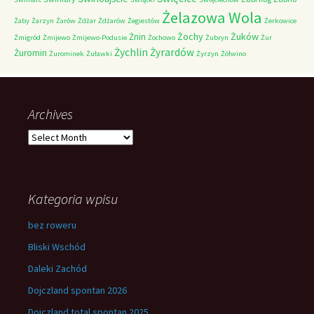
Żelazowa Wola
Żaby
Żarzyn
Żarów
Żdżar
Żdżarów
Żegiestów
Żerkowice
Żochy
Żuków
Żnin
Żmigród
Żmijewo
Żmijewo-Podusie
Żochowo
Żubryn
Żur
Żychlin
Żyrardów
Żuromin
Żurominek
Żuławki
Żyrzyn
Żółwino
Archives
Archives
Kategoria wpisu
bez roweru
Bliski Wschód
Daleki Zachód
Dojczland spontan 2026
Dojczland total spontan 2025