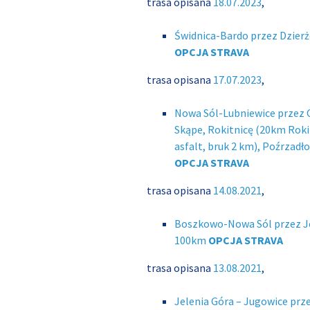
trasa opisana
18.07.2023
,
Świdnica-Bardo przez Dzier
OPCJA STRAVA
trasa opisana
17.07.2023
,
Nowa Sól-Lubniewice przez O
Skąpe, Rokitnicę (20km Rok
asfalt, bruk 2 km), Poźrzad
OPCJA STRAVA
trasa opisana
14.08.2021
,
Boszkowo-Nowa Sól przez Jez
100km
OPCJA STRAVA
trasa opisana
13.08.2021
,
Jelenia Góra – Jugowice prz