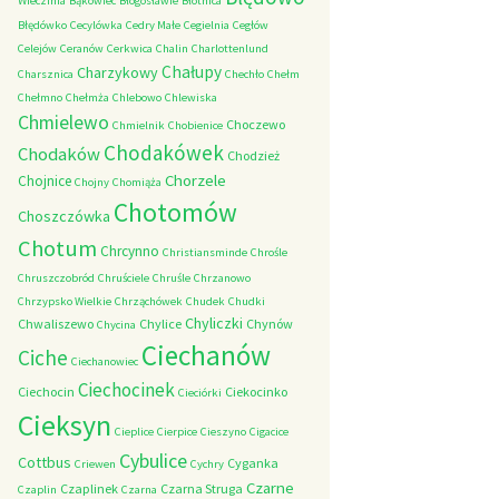
Wieczfnia
Bąkowiec
Błogosławie
Błotnica
Błędówko
Cecylówka
Cedry Małe
Cegielnia
Cegłów
Celejów
Ceranów
Cerkwica
Chalin
Charlottenlund
Chałupy
Charzykowy
Charsznica
Chechło
Chełm
Chełmno
Chełmża
Chlebowo
Chlewiska
Chmielewo
Choczewo
Chmielnik
Chobienice
Chodakówek
Chodaków
Chodzież
Chorzele
Chojnice
Chojny
Chomiąża
Chotomów
Choszczówka
Chotum
Chrcynno
Christiansminde
Chrośle
Chruszczobród
Chruściele
Chruśle
Chrzanowo
Chrzypsko Wielkie
Chrząchówek
Chudek
Chudki
Chyliczki
Chwaliszewo
Chylice
Chynów
Chycina
Ciechanów
Ciche
Ciechanowiec
Ciechocinek
Ciechocin
Ciekocinko
Cieciórki
Cieksyn
Cieplice
Cierpice
Cieszyno
Cigacice
Cybulice
Cottbus
Cyganka
Criewen
Cychry
Czarne
Czaplinek
Czarna Struga
Czaplin
Czarna