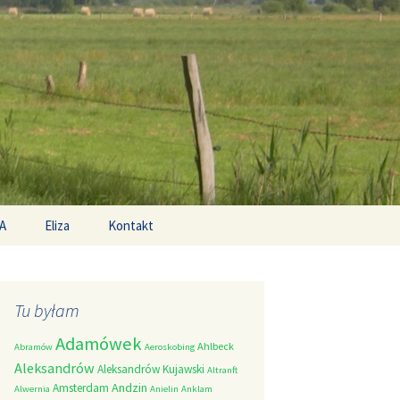
Search
A
Eliza
Kontakt
for:
Tu byłam
Adamówek
Ahlbeck
Abramów
Aeroskobing
Aleksandrów
Aleksandrów Kujawski
Altranft
Andzin
Amsterdam
Alwernia
Anielin
Anklam