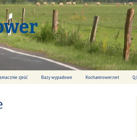
ower
smacznie zjeść
Bazy wypadowe
Kochamrower.net
Q/
e