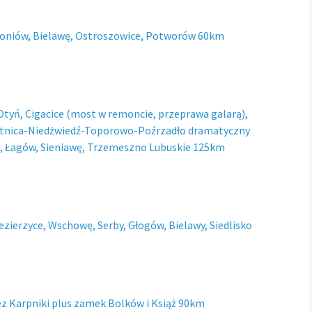
żoniów, Bielawę, Ostroszowice, Potworów 60km
tyń, Cigacice (most w remoncie, przeprawa galarą),
itnica-Niedżwiedź-Toporowo-Poźrzadło dramatyczny
ło, Łagów, Sieniawę, Trzemeszno Lubuskie 125km
ierzyce, Wschowę, Serby, Głogów, Bielawy, Siedlisko
ez Karpniki plus zamek Bolków i Książ 90km