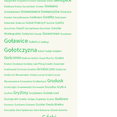
Giżycko
Giżycko Olsztyn
Glaucha
Glina
Gniewino
Glodowo
Gnaty Szczerbaki
Gniew
Gniewniewice
Gniewoszów
Gniewkowo
Gniezno
Goerlitz
Godkowo
Gnoien
Goczałkowice
Golczewo
Golub-Dobrzyń
Gorlitz
Goleniów
Golesze
Gorlice
Goryń
Gorzów
Goruńsko
Gorzechowo
Gorzków
Goworowo
Wielkopolski
Gostynin
Gouda
Gozdowo
Goławice
Gołańcz
Gołdap
Gołotczyzna
Gołuń
Gołąb
Gołąbki
Gościmin
Grabie
Gościno
Goźlin
Graal Muritz
Grabin
Grabowo
Grabów nad Pilicą
Gradki
Graested
Grodziczno
Greifswald
Grimma
Grodno
Grodzisk
Grodzisk Mazowiecki
Grodziszcze
Grodziszcze
Grudusk
Mazowieckie
Gromadno
Großenhain
Gruszka
Gryfice
Grudziądz
Gruenewald
Grunwald
Gryźliny
Grzybowo
Gródek nad
Gryfino
Gudowo
Dunajcem
Gródki
Grójec
Grębków
Gubin
Guzów
Gwda Wielka
Guronys
Gutkowo
Gutowo
Gwizdały
Góra Dylewska
Góra Kalwaria
Górale
Góraliki