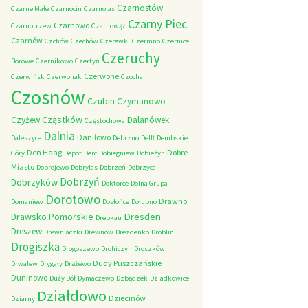
Czarnostów
Czarne Małe
Czarnocin
Czarnolas
Czarny Piec
Czarnowo
Czarnotrzew
Czarnowąż
Czarnów
Czchów
Czechów
Czerewki
Czermno
Czernice
Czeruchy
Borowe
Czernikowo
Czertyń
Czerwone
Czerwińsk
Czerwonak
Czocha
Czosnów
Czubin
Czymanowo
Cząstków
Czyżew
Dalanówek
Częstochowa
Dalnia
Daniłowo
Daleszyce
Debrzno
Delft
Dembskie
Den Haag
Dobre
Góry
Depot
Derc
Dobiegniew
Dobieżyn
Miasto
Dobrojewo
Dobrylas
Dobrzeń
Dobrzyca
Dobrzyń
Dobrzyków
Doktorce
Dolna Grupa
Dorotowo
Drawno
Domaniew
Dosłońce
Dołubno
Dresden
Drawsko Pomorskie
Drebkau
Dreszew
Drewniaczki
Drewnów
Drezdenko
Droblin
Drogiszka
Drogoszewo
Drohiczyn
Droszków
Dudy Puszczańskie
Drwalew
Drygały
Drążewo
Duninowo
Duży Dół
Dymaczewo
Dzbądzek
Dziadkowice
Działdowo
Dziecinów
Dziarny