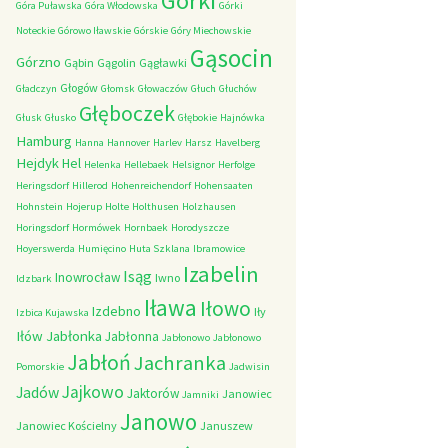
Górki
Góra Puławska
Góra Włodowska
Górki
Noteckie
Górowo Iławskie
Górskie
Góry Miechowskie
Gąsocin
Górzno
Gąbin
Gągolin
Gągławki
Głogów
Gładczyn
Głomsk
Głowaczów
Głuch
Głuchów
Głęboczek
Głusk
Głusko
Głębokie
Hajnówka
Hamburg
Hanna
Hannover
Harlev
Harsz
Havelberg
Hejdyk
Hel
Helenka
Hellebaek
Helsignor
Herfolge
Heringsdorf
Hillerod
Hohenreichendorf
Hohensaaten
Hohnstein
Hojerup
Holte
Holthusen
Holzhausen
Horingsdorf
Hormówek
Hornbaek
Horodyszcze
Hoyerswerda
Humięcino
Huta Szklana
Ibramowice
Izabelin
Isąg
Inowrocław
Iwno
Idzbark
Iława
Iłowo
Izdebno
Iły
Izbica Kujawska
Iłów
Jabłonka
Jabłonna
Jabłonowo
Jabłonowo
Jabłoń
Jachranka
Pomorskie
Jadwisin
Jajkowo
Jadów
Jaktorów
Janowiec
Jamniki
Janowo
Janowiec Kościelny
Januszew