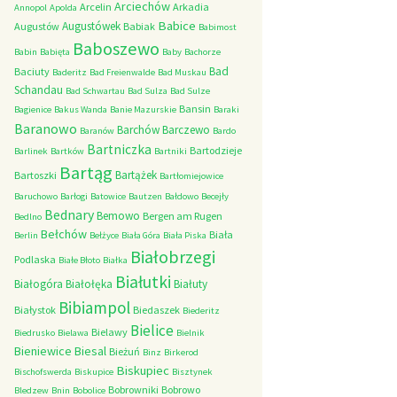
Arciechów
Arcelin
Arkadia
Annopol
Apolda
Babice
Augustówek
Augustów
Babiak
Babimost
Baboszewo
Babin
Babięta
Baby
Bachorze
Bad
Baciuty
Baderitz
Bad Freienwalde
Bad Muskau
Schandau
Bad Schwartau
Bad Sulza
Bad Sulze
Bansin
Bagienice
Bakus Wanda
Banie Mazurskie
Baraki
Baranowo
Barchów
Barczewo
Baranów
Bardo
Bartniczka
Bartodzieje
Barlinek
Bartków
Bartniki
Bartąg
Bartążek
Bartoszki
Bartłomiejowice
Baruchowo
Barłogi
Batowice
Bautzen
Bałdowo
Becejły
Bednary
Bemowo
Bergen am Rugen
Bedlno
Bełchów
Biała
Berlin
Bełżyce
Biała Góra
Biała Piska
Białobrzegi
Podlaska
Białe Błoto
Białka
Białutki
Białogóra
Białołęka
Białuty
Bibiampol
Białystok
Biedaszek
Biederitz
Bielice
Bielawy
Biedrusko
Bielawa
Bielnik
Bieniewice
Biesal
Bieżuń
Binz
Birkerod
Biskupiec
Bischofswerda
Biskupice
Bisztynek
Bobrowniki
Bobrowo
Bledzew
Bnin
Bobolice