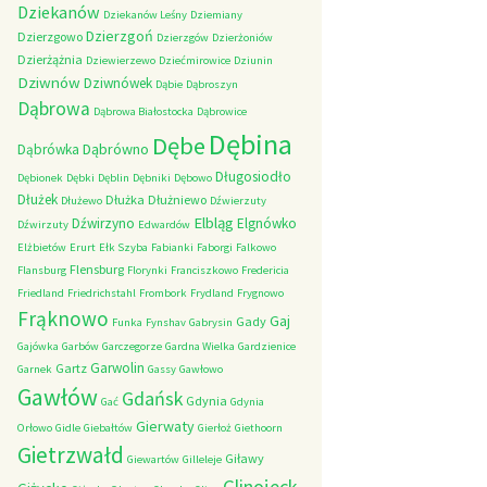
Dziekanów
Dziekanów Leśny
Dziemiany
Dzierzgoń
Dzierzgowo
Dzierzgów
Dzierżoniów
Dzierżążnia
Dziewierzewo
Dziećmirowice
Dziunin
Dziwnów
Dziwnówek
Dąbie
Dąbroszyn
Dąbrowa
Dąbrowa Białostocka
Dąbrowice
Dębina
Dębe
Dąbrówno
Dąbrówka
Długosiodło
Dębionek
Dębki
Dęblin
Dębniki
Dębowo
Dłużek
Dłużka
Dłużniewo
Dłużewo
Dźwierzuty
Elbląg
Dźwirzyno
Elgnówko
Dźwirzuty
Edwardów
Elżbietów
Erurt
Ełk Szyba
Fabianki
Faborgi
Falkowo
Flensburg
Flansburg
Florynki
Franciszkowo
Fredericia
Friedland
Friedrichstahl
Frombork
Frydland
Frygnowo
Frąknowo
Gaj
Gady
Funka
Fynshav
Gabrysin
Gajówka
Garbów
Garczegorze
Gardna Wielka
Gardzienice
Garwolin
Gartz
Garnek
Gassy
Gawłowo
Gawłów
Gdańsk
Gdynia
Gać
Gdynia
Gierwaty
Orłowo
Gidle
Giebałtów
Gierłoż
Giethoorn
Gietrzwałd
Giławy
Giewartów
Gilleleje
Glinojeck