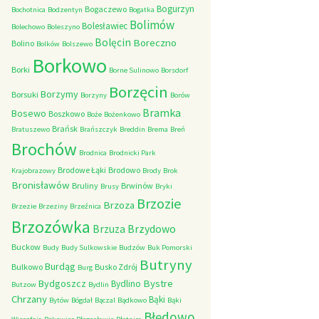
Bogurzyn
Bogaczewo
Bochotnica
Bodzentyn
Bogatka
Bolimów
Bolesławiec
Bolechowo
Boleszyno
Bolęcin
Boreczno
Bolino
Bolków
Bolszewo
Borkowo
Borki
Borne Sulinowo
Borsdorf
Borzęcin
Borzymy
Borsuki
Borzyny
Borów
Bramka
Bosewo
Boszkowo
Boże
Bożenkowo
Brańsk
Bratuszewo
Brańszczyk
Breddin
Brema
Breń
Brochów
Brodnica
Brodnicki Park
Brodowe Łąki
Brodowo
Krajobrazowy
Brody
Brok
Bronisławów
Bruliny
Brwinów
Brusy
Bryki
Brzozie
Brzoza
Brzezie
Brzeziny
Brzeźnica
Brzozówka
Brzydowo
Brzuza
Buckow
Budy
Budy Sulkowskie
Budzów
Buk Pomorski
Butryny
Burdąg
Bulkowo
Busko Zdrój
Burg
Bystre
Bydgoszcz
Bydlino
Butzow
Bydlin
Chrzany
Bąki
Bytów
Bógdał
Bączal
Bądkowo
Bąki
Błędowo