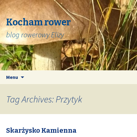
Kocham rower
blog rowerowy Elizy
Skip
Search
Menu
to
for:
content
Tag Archives: Przytyk
Skarżysko Kamienna