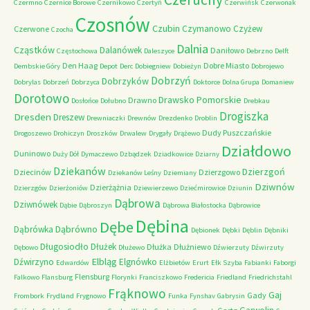
Czermno
Czernice Borowe
Czernikowo
Czertyń
Czerwińsk
Czerwonak
Czosnów
Czubin
Czymanowo
Czyżew
Czerwone
Czocha
Dalnia
Cząstków
Dalanówek
Daniłowo
Częstochowa
Daleszyce
Debrzno
Delft
Den Haag
Dobre Miasto
Dembskie Góry
Depot
Derc
Dobiegniew
Dobieżyn
Dobrojewo
Dobrzyń
Dobrzyków
Dobrylas
Dobrzeń
Dobrzyca
Doktorce
Dolna Grupa
Domaniew
Dorotowo
Drawsko Pomorskie
Drawno
Dosłońce
Dołubno
Drebkau
Drogiszka
Dresden
Dreszew
Drewniaczki
Drewnów
Drezdenko
Droblin
Dudy Puszczańskie
Drogoszewo
Drohiczyn
Droszków
Drwalew
Drygały
Drążewo
Działdowo
Duninowo
Duży Dół
Dymaczewo
Dzbądzek
Dziadkowice
Dziarny
Dziekanów
Dzierzgoń
Dziecinów
Dzierzgowo
Dziekanów Leśny
Dziemiany
Dziwnów
Dzierżążnia
Dzierzgów
Dzierżoniów
Dziewierzewo
Dziećmirowice
Dziunin
Dąbrowa
Dziwnówek
Dąbie
Dąbroszyn
Dąbrowa Białostocka
Dąbrowice
Dębina
Dębe
Dąbrówno
Dąbrówka
Dębionek
Dębki
Dęblin
Dębniki
Długosiodło
Dłużek
Dłużka
Dłużniewo
Dębowo
Dłużewo
Dźwierzuty
Dźwirzuty
Elbląg
Dźwirzyno
Elgnówko
Edwardów
Elżbietów
Erurt
Ełk Szyba
Fabianki
Faborgi
Flensburg
Falkowo
Flansburg
Florynki
Franciszkowo
Fredericia
Friedland
Friedrichstahl
Frąknowo
Gaj
Gady
Frombork
Frydland
Frygnowo
Funka
Fynshav
Gabrysin