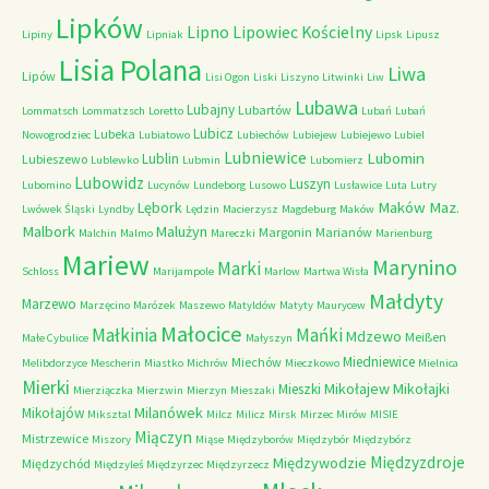
Lipków
Lipno
Lipowiec Kościelny
Lipiny
Lipniak
Lipsk
Lipusz
Lisia Polana
Liwa
Lipów
Lisi Ogon
Liski
Liszyno
Litwinki
Liw
Lubawa
Lubajny
Lubartów
Lommatsch
Lommatzsch
Loretto
Lubań
Lubań
Lubicz
Lubeka
Nowogrodziec
Lubiatowo
Lubiechów
Lubiejew
Lubiejewo
Lubiel
Lubniewice
Lubomin
Lublin
Lubieszewo
Lublewko
Lubmin
Lubomierz
Lubowidz
Luszyn
Lubomino
Lucynów
Lundeborg
Lusowo
Lusławice
Luta
Lutry
Maków Maz.
Lębork
Lwówek Śląski
Lyndby
Lędzin
Macierzysz
Magdeburg
Maków
Malbork
Malużyn
Margonin
Marianów
Malchin
Malmo
Mareczki
Marienburg
Mariew
Marynino
Marki
Schloss
Marijampole
Marlow
Martwa Wisła
Małdyty
Marzewo
Marzęcino
Marózek
Maszewo
Matyldów
Matyty
Maurycew
Małocice
Małkinia
Mańki
Mdzewo
Meißen
Małe Cybulice
Małyszyn
Miedniewice
Miechów
Melibdorzyce
Mescherin
Miastko
Michrów
Mieczkowo
Mielnica
Mierki
Mikołajew
Mikołajki
Mieszki
Mierziączka
Mierzwin
Mierzyn
Mieszaki
Milanówek
Mikołajów
Miksztal
Milcz
Milicz
Mirsk
Mirzec
Mirów
MISIE
Miączyn
Mistrzewice
Miszory
Miąse
Międzyborów
Międzybór
Międzybórz
Międzyzdroje
Międzywodzie
Międzychód
Międzyleś
Międzyrzec
Międzyrzecz