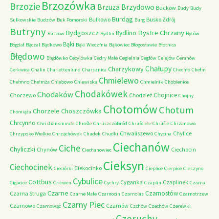
Brzozówka
Brzozie
Brzydowo
Brzuza
Buckow
Budy
Budy
Burdąg
Bulkowo
Busko Zdrój
Sulkowskie
Budzów
Buk Pomorski
Burg
Butryny
Bystre Chrzany
Bydgoszcz
Bydlino
Butzow
Bydlin
Bytów
Bąki
Bógdał
Bączal
Bądkowo
Bąki Wieczfnia
Bąkowiec
Błogosławie
Błotnica
Błędowo
Błędówko
Cecylówka
Cedry Małe
Cegielnia
Cegłów
Celejów
Ceranów
Chałupy
Charzykowy
Cerkwica
Chalin
Charlottenlund
Charsznica
Chechło
Chełm
Chmielewo
Chełmno
Chełmża
Chlebowo
Chlewiska
Chmielnik
Chobienice
Chodakówek
Chodaków
Chojnice
Choczewo
Chodzież
Chojny
Chotomów
Chotum
Chorzele
Choszczówka
Chomiąża
Chrcynno
Christiansminde
Chrośle
Chruszczobród
Chruściele
Chruśle
Chrzanowo
Chwaliszewo
Chylice
Chrzypsko Wielkie
Chrząchówek
Chudek
Chudki
Chycina
Ciechanów
Ciche
Chyliczki
Chynów
Ciechocin
Ciechanowiec
Cieksyn
Ciechocinek
Ciekocinko
Cieciórki
Cieplice
Cierpice
Cieszyno
Cybulice
Cottbus
Cyganka
Czaplinek
Cigacice
Criewen
Cychry
Czaplin
Czarna
Czarne
Czarnostów
Czarna Struga
Czarne Małe
Czarnocin
Czarnolas
Czarnotrzew
Czarny Piec
Czarnowo
Czarnów
Czarnowąż
Czchów
Czechów
Czerewki
Czeruchy