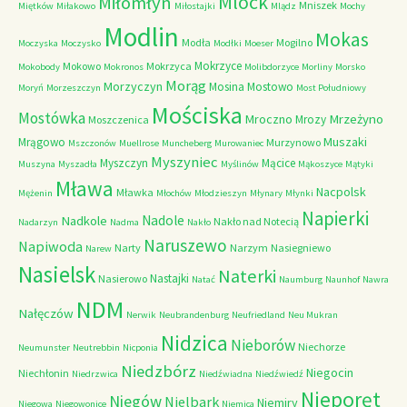
Mlock
Miłomłyn
Mniszek
Miętków
Miłakowo
Miłostajki
Mlądz
Mochy
Modlin
Mokas
Modła
Mogilno
Moczyska
Moczysko
Modłki
Moeser
Mokrzyce
Mokowo
Mokrzyca
Mokobody
Mokronos
Molibdorzyce
Morliny
Morsko
Morąg
Morzyczyn
Mosina
Mostowo
Moryń
Morzeszczyn
Most Południowy
Mościska
Mostówka
Mrzeżyno
Mroczno
Mrozy
Moszczenica
Muszaki
Mrągowo
Murzynowo
Mszczonów
Muellrose
Muncheberg
Murowaniec
Myszyniec
Myszczyn
Mącice
Muszyna
Myszadła
Myślinów
Mąkoszyce
Mątyki
Mława
Nacpolsk
Mławka
Mężenin
Młochów
Młodzieszyn
Młynary
Młynki
Napierki
Nadkole
Nadole
Nakło nad Notecią
Nadarzyn
Nadma
Nakło
Naruszewo
Napiwoda
Narty
Narzym
Nasiegniewo
Narew
Nasielsk
Naterki
Nastajki
Nasierowo
Natać
Naumburg
Naunhof
Nawra
NDM
Nałęczów
Nerwik
Neubrandenburg
Neufriedland
Neu Mukran
Nidzica
Nieborów
Niechorze
Neumunster
Neutrebbin
Nicponia
Niedzbórz
Niegocin
Niechłonin
Niedrzwica
Niedźwiadna
Niedźwiedź
Nieporęt
Niegów
Nielbark
Niemiry
Niegowa
Niegowonice
Niemica