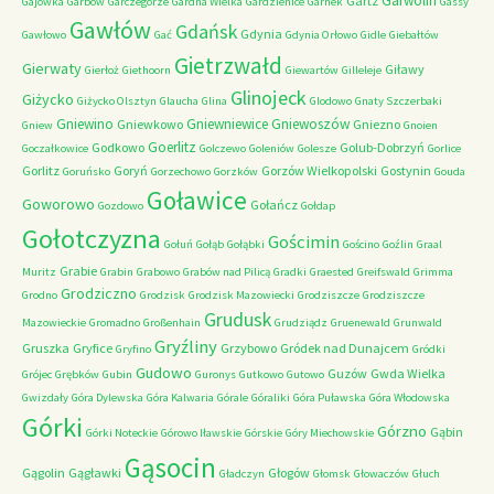
Garwolin
Gartz
Gajówka
Garbów
Garczegorze
Gardna Wielka
Gardzienice
Garnek
Gassy
Gawłów
Gdańsk
Gdynia
Gawłowo
Gać
Gdynia Orłowo
Gidle
Giebałtów
Gietrzwałd
Gierwaty
Giławy
Gierłoż
Giethoorn
Giewartów
Gilleleje
Glinojeck
Giżycko
Giżycko Olsztyn
Glaucha
Glina
Glodowo
Gnaty Szczerbaki
Gniewino
Gniewniewice
Gniewoszów
Gniewkowo
Gniezno
Gniew
Gnoien
Goerlitz
Godkowo
Golub-Dobrzyń
Goczałkowice
Golczewo
Goleniów
Golesze
Gorlice
Gorlitz
Goryń
Gorzów Wielkopolski
Gostynin
Goruńsko
Gorzechowo
Gorzków
Gouda
Goławice
Goworowo
Gołańcz
Gozdowo
Gołdap
Gołotczyzna
Gościmin
Gołuń
Gołąb
Gołąbki
Gościno
Goźlin
Graal
Grabie
Muritz
Grabin
Grabowo
Grabów nad Pilicą
Gradki
Graested
Greifswald
Grimma
Grodziczno
Grodno
Grodzisk
Grodzisk Mazowiecki
Grodziszcze
Grodziszcze
Grudusk
Mazowieckie
Gromadno
Großenhain
Grudziądz
Gruenewald
Grunwald
Gryźliny
Gruszka
Gryfice
Grzybowo
Gródek nad Dunajcem
Gryfino
Gródki
Gudowo
Guzów
Gwda Wielka
Grójec
Grębków
Gubin
Guronys
Gutkowo
Gutowo
Gwizdały
Góra Dylewska
Góra Kalwaria
Górale
Góraliki
Góra Puławska
Góra Włodowska
Górki
Górzno
Gąbin
Górki Noteckie
Górowo Iławskie
Górskie
Góry Miechowskie
Gąsocin
Gągolin
Gągławki
Głogów
Gładczyn
Głomsk
Głowaczów
Głuch