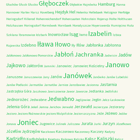
Głęboczek
Hamburg
Głuchów
Głusk
Głusko
Głębokie
Hajnówka
Hanna
Hejdyk
Hel
Hannover
Harlev
Harsz
Havelberg
Helenka
Hellebaek
Helsignor
Herfolge
Heringsdorf
Hillerod
Hohenreichendorf
Hohensaaten
Hohnstein
Hojerup
Holte
Holthusen
Holzhausen
Horingsdorf
Hormówek
Hornbaek
Horodyszcze
Hoyerswerda
Humięcino
Huta
Izabelin
Isąg
Inowrocław
Iwno
Szklana
Ibramowice
Idzbark
Izbica
Iława
Iłowo
Iłów
Jabłonka
Izdebno
Jabłonna
Iły
Kujawska
Jabłoń
Jachranka
Jadów
Jabłonowo
Jabłonowo Pomorskie
Jadwisin
Janowo
Jajkowo
Jaktorów
Janowiec
Janowiec Kościelny
Jamniki
Janówek
Janów
Januszew
Januszewice
Jany
Janówko
Janów Lubelski
Jastarnia
Janów Podlaski
Jarmatów
Jarnatów
Jarnice
Jarosławiec
Jasionna
Jastrzębia Góra
Jedlanka
Jaszkowo
Jawiszowice
Jawor
Jaworze
Jedliński
Jedwabno
Jednorożec
Jedwabne
Jeglin
Jeglijowiec
Jelcz-Laskowice
Jerzwałd
Jelenia Góra
Jeziorany
Jeleń
Jemna
Jerichov
Jerwałd
Jezierzyce
Jeżewo
Jeże
Jezioro
Jezioro Rożnowskie
jezioro Wulpińskie
Jeziorszczyzna
Jeżów
Joniec
Jurzyn
Jurata
Jugowice
Jonava
Julinek
Juliszew
Jurki
Józefkowo
Józefów
Jędrzejów
Kaczorowo
Kaczory
Kaczkowo
Kaczorowy
Kadyny
Kadzidło
Kaliszki
Kalisz
Kadłubówka
Kajetany
Kajkowo
Kalisko
Kalisz