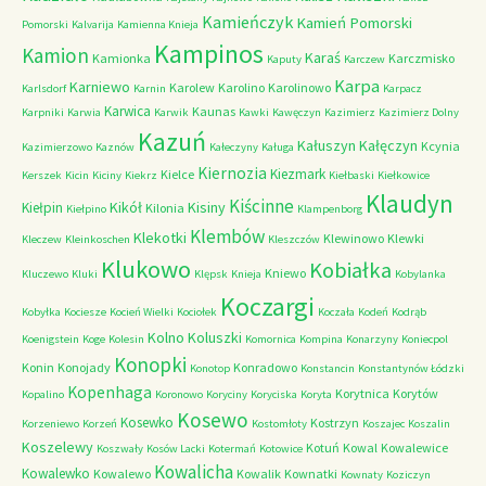
Kamieńczyk
Kamień Pomorski
Pomorski
Kalvarija
Kamienna Knieja
Kampinos
Kamion
Karaś
Kamionka
Karczmisko
Kaputy
Karczew
Karpa
Karniewo
Karolew
Karolino
Karolinowo
Karlsdorf
Karnin
Karpacz
Karwica
Kaunas
Karpniki
Karwia
Karwik
Kawki
Kawęczyn
Kazimierz
Kazimierz Dolny
Kazuń
Kałuszyn
Kałęczyn
Kcynia
Kazimierzowo
Kaznów
Kałeczyny
Kaługa
Kiernozia
Kiezmark
Kielce
Kerszek
Kicin
Kiciny
Kiekrz
Kiełbaski
Kiełkowice
Klaudyn
Kiścinne
Kikół
Kisiny
Kiełpin
Kilonia
Kiełpino
Klampenborg
Klembów
Klekotki
Klewinowo
Klewki
Kleczew
Kleinkoschen
Kleszczów
Klukowo
Kobiałka
Kniewo
Kluczewo
Kluki
Klępsk
Knieja
Kobylanka
Koczargi
Kobyłka
Kociesze
Kocień Wielki
Kociołek
Koczała
Kodeń
Kodrąb
Kolno
Koluszki
Koenigstein
Koge
Kolesin
Komornica
Kompina
Konarzyny
Koniecpol
Konopki
Konin
Konojady
Konradowo
Konotop
Konstancin
Konstantynów Łódzki
Kopenhaga
Korytnica
Korytów
Kopalino
Koronowo
Koryciny
Koryciska
Koryta
Kosewo
Kosewko
Kostrzyn
Korzeniewo
Korzeń
Kostomłoty
Koszajec
Koszalin
Koszelewy
Kotuń
Kowal
Kowalewice
Koszwały
Kosów Lacki
Kotermań
Kotowice
Kowalicha
Kowalewko
Kowalewo
Kowalik
Kownatki
Kownaty
Koziczyn