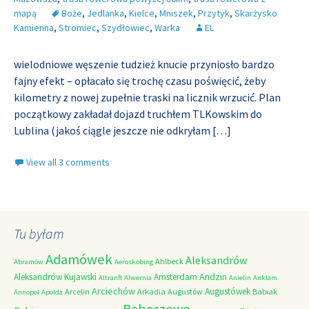
mapą
Boże
,
Jedlanka
,
Kielce
,
Mniszek
,
Przytyk
,
Skarżysko
Kamienna
,
Stromiec
,
Szydłowiec
,
Warka
EL
wielodniowe węszenie tudzież knucie przyniosło bardzo
fajny efekt – opłacało się trochę czasu poświęcić, żeby
kilometry z nowej zupełnie traski na licznik wrzucić. Plan
początkowy zakładał dojazd truchłem TLKowskim do
Lublina (jakoś ciągle jeszcze nie odkryłam
[…]
View all 3 comments
Tu byłam
Adamówek
Aleksandrów
Ahlbeck
Abramów
Aeroskobing
Andzin
Aleksandrów Kujawski
Amsterdam
Altranft
Alwernia
Anielin
Anklam
Arciechów
Augustówek
Arcelin
Arkadia
Augustów
Babiak
Annopol
Apolda