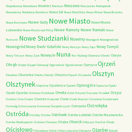
Nieszawa
Nieskórz
Niepołomice
Nieradowo
Niestum
Nieszawka
Nietoperek
Nowa Sól
Niewodnica
Nootdorp
Nordhavn
Nowa Wieś Ełcka
Nowa Wrona
Nowe Brzesko
Nowe Miasto
Nowe Guty
Nowe Miasto
Nowe Duninowo
Nowe Ramoty
Nowe Ramuki
Lubawskie
Nowe Miasto nad Pilicą
Nowe
Nowe Studzianki
Nowiny
Rumunki
Nowogard
Nowogrodziec
Nowogród
Nowy Dwór Gdański
Nowy Tomyśl
Nowy Korczyn
Nowy Sącz
Nuna
Nowęcin
Obryte
Nowy Troszyn
Nowy Zyck
Nur
Nyborg
Obierwia
Obroki
Ojrzeń
Obrąb
Ojerzyce
Ocięte
Ocypel
Odrowąż
Ogorzelnik
Ogrodzieniec
Olsztyn
Okuninka
Oleszno
Okalewo
Olecko
Olendy
Olpuch
Olszewka
Olsztynek
Opinogóra
Opalenica
Olędzkie
Opaleń
Opoczno
Opoki
Orneta
Orzysz
Opole
Oporów
Orchowo
Orchówek
Ortel
Ortrand
Oryszew
Orzełek
Osiecko
Osiek
Oschatz
Osie
Osieck
Osieczek
Osiek Drawski
Osmolice
Osnabrueck
Ostrołęka
Ostrowite
Ostroróg
Ostroszowice
Ostrowiec Świętokrzyski
Ostróda
Ostrówek
Ostrów Lubelski
Ostrów Mazowiecka
Ostródy
Ostrów
Otwock
Otręba
Ostrów Wielkopolski
Osówka
Otorowo
Otłoczyn
Owińsk
Ołuda
Ościsłowo
Ożarów
Ośmiałowo
Ośniki
Ośno Lubuskie
Oświęcim
Pakość