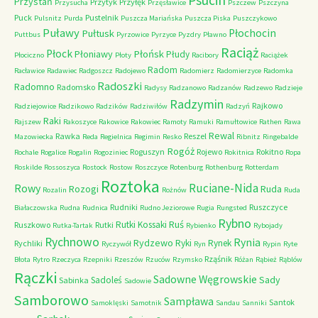
Psucin
Przystań
Przytyk
Przyłęk
Przysucha
Przęsławice
Pszczew
Pszczyna
Puck
Pustelnik
Pulsnitz
Purda
Puszcza Mariańska
Puszcza Piska
Puszczykowo
Puławy
Pułtusk
Płochocin
Puttbus
Pyrzowice
Pyrzyce
Pyzdry
Pławno
Raciąż
Płock
Płońsk
Płoniawy
Płudy
Płociczno
Płoty
Racibory
Raciążek
Radom
Racławice
Radawiec
Radgoszcz
Radojewo
Radomierz
Radomierzyce
Radomka
Radoszki
Radomno
Radomsko
Radysy
Radzanowo
Radzanów
Radzewo
Radzieje
Radzymin
Rajkowo
Radziejowice
Radzikowo
Radzików
Radziwiłów
Radzyń
Raki
Rajszew
Rakoszyce
Rakowice
Rakowiec
Ramoty
Ramuki
Ramułtowice
Rathen
Rawa
Rewal
Rawka
Reszel
Mazowiecka
Reda
Regielnica
Regimin
Resko
Ribnitz
Ringebalde
Rogóż
Roguszyn
Rojewo
Rokitno
Rochale
Rogalice
Rogalin
Rogoziniec
Rokitnica
Ropa
Roskilde
Rossoszyca
Rostock
Rostow
Roszczyce
Rotenburg
Rothenburg
Rotterdam
Roztoka
Ruciane-Nida
Rowy
Rozogi
Ruda
Rozalin
Rożnów
Ruda
Rudniki
Ruszczyce
Białaczowska
Rudna
Rudnica
Rudno Jeziorowe
Rugia
Rungsted
Rybno
Ruś
Rutki Kossaki
Ruszkowo
Rutki
Rutka-Tartak
Rybienko
Rybojady
Rychnowo
Rynia
Rydzewo
Ryki
Rynek
Rychliki
Ryczywół
Ryn
Rypin
Ryte
Rząśnik
Błota
Rytro
Rzeczyca
Rzepniki
Rzeszów
Rzuców
Rzymsko
Różan
Rąbież
Rąblów
Rączki
Sadowne Węgrowskie
Sady
Sadoleś
Sabinka
Sadowie
Samborowo
Sampława
Santok
Samoklęski
Samotnik
Sandau
Sanniki