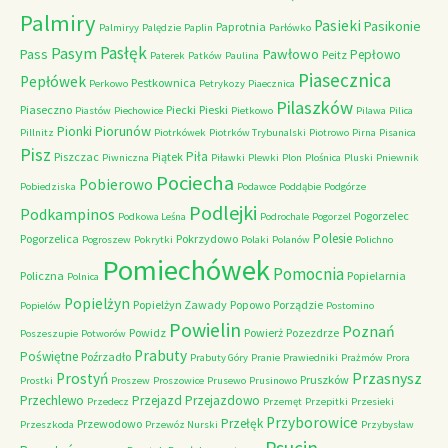
Palmiry
Pasieki
Pasikonie
Paprotnia
Palmiryy
Palędzie
Paplin
Parłówko
Pasłęk
Pasym
Pawłowo
Pass
Pepłowo
Peitz
Paterek
Patków
Paulina
Piasecznica
Pepłówek
Pestkownica
Perkowo
Petrykozy
Piaecznica
Pilaszków
Piaseczno
Piecki
Pieski
Piastów
Piechowice
Pietkowo
Pilawa
Pilica
Piorunów
Pionki
Pillnitz
Piotrkówek
Piotrków Trybunalski
Piotrowo
Pirna
Pisanica
Pisz
Piła
Piszczac
Piątek
Piwniczna
Piławki
Plewki
Plon
Plośnica
Pluski
Pniewnik
Pociecha
Pobierowo
Pobiedziska
Podawce
Poddąbie
Podgórze
Podlejki
Podkampinos
Pogorzelec
Podkowa Leśna
Podrochale
Pogorzel
Polesie
Pogorzelica
Pokrzydowo
Pogroszew
Pokrytki
Polaki
Polanów
Polichno
Pomiechówek
Pomocnia
Policzna
Popielarnia
Polnica
Popielżyn
Popielżyn Zawady
Popowo
Porządzie
Popielów
Postomino
Powielin
Poznań
Powidz
Powierż
Pozezdrze
Poszeszupie
Potworów
Prabuty
Poświętne
Poźrzadło
Prabuty Góry
Pranie
Prawiedniki
Prażmów
Prora
Przasnysz
Prostyń
Pruszków
Prostki
Proszew
Proszowice
Prusewo
Prusinowo
Przechlewo
Przejazd
Przejazdowo
Przedecz
Przemęt
Przepitki
Przesieki
Przyborowice
Przełęk
Przewodowo
Przeszkoda
Przewóz Nurski
Przybysław