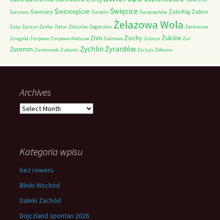
Świnoujście
Święcice
Świniary
Żabi Róg
Żabno
Świniarc
Świątki
Święciechów
Żelazowa Wola
Żaby
Żarzyn
Żarów
Żdżar
Żdżarów
Żegiestów
Żerkowice
Żochy
Żuków
Żnin
Żmigród
Żmijewo
Żmijewo-Podusie
Żochowo
Żubryn
Żur
Żychlin
Żyrardów
Żuromin
Żurominek
Żuławki
Żyrzyn
Żółwino
Archives
Archives
Kategoria wpisu
bez roweru
Bliski Wschód
Daleki Zachód
Dojczland spontan 2026