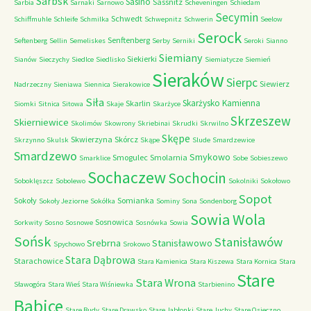
Sarbsk
Sasino
Sassnitz
Sarbia
Sarnaki
Sarnowo
Scheveningen
Schiedam
Secymin
Schwedt
Schiffmuhle
Schleife
Schmilka
Schwepnitz
Schwerin
Seelow
Serock
Senftenberg
Seftenberg
Sellin
Semeliskes
Serby
Serniki
Seroki
Sianno
Siemiany
Siekierki
Sianów
Sieczychy
Siedlce
Siedlisko
Siemiatycze
Siemień
Sieraków
Sierpc
Siewierz
Nadrzeczny
Sieniawa
Siennica
Sierakowice
Siła
Skarżysko Kamienna
Skarlin
Siomki
Sitnica
Sitowa
Skaje
Skarżyce
Skrzeszew
Skierniewice
Skolimów
Skowrony
Skriebinai
Skrudki
Skrwilno
Skępe
Skwierzyna
Skórcz
Skrzynno
Skulsk
Skąpe
Slude
Smardzewice
Smardzewo
Smykowo
Smogulec
Smolarnia
Smarklice
Sobe
Sobieszewo
Sochaczew
Sochocin
Soboklęszcz
Sobolewo
Sokolniki
Sokołowo
Sopot
Sokoły
Somianka
Sokoły Jeziorne
Sokółka
Sominy
Sona
Sondenborg
Sowia Wola
Sosnowica
Sorkwity
Sosno
Sosnowe
Sosnówka
Sowia
Sońsk
Stanisławów
Srebrna
Stanisławowo
Spychowo
Srokowo
Stara Dąbrowa
Starachowice
Stara Kamienica
Stara Kiszewa
Stara Kornica
Stara
Stare
Stara Wrona
Sławogóra
Stara Wieś
Stara Wiśniewka
Starbienino
Babice
Stare Budy
Stare Drawsko
Stare Jabłonki
Stare Juchy
Stare Osieczno