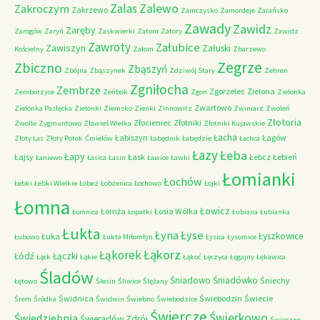
Zalas
Zalewo
Zakroczym
Zakrzewo
Zamczysko
Zamordeje
Zarańsko
Zawady
Zawidz
Zaręby
Zarogów
Zaryń
Zaskwierki
Zatom
Zatory
Zawidz
Zawroty
Załubice
Zawiszyn
Załuski
Kościelny
Załom
Zbarzewo
Zegrze
Zbiczno
Zbąszyń
Zbójna
Zbąszynek
Zdziwój Stary
Zehren
Zgniłocha
Zembrze
Zgorzelec
Zielona
Zemborzyce
Zeńbok
Zgon
Zielonka
Zwartowo
Zielonka Pasłęcka
Zielonki
Ziemsko
Zienki
Zinnowitz
Zwiniarz
Zwoleń
Złotoria
Złocieniec
Złotniki
Zwolle
Zygmuntowo
Zławieś Wielka
Złotniki Kujawskie
Łacha
Łabiszyn
Łagów
Złoty Las
Złoty Potok
Ćmielów
Łabędnik
Łabędzie
Łachca
Łazy
Łeba
Łapy
Łajsy
Łask
Łebcz
Łebień
Łaniewo
Łasica
Łasin
Ławice
Ławki
Łomianki
Łochów
Łebki
Łebki Wielkie
Łobez
Łobżenica
Łochowo
Łojki
Łomna
Łowicz
Łomża
Łosia Wólka
Łomnica
Łopatki
Łubiana
Łubianka
Łukta
Łyna
Łyse
Łyszkowice
Łuka
Łubowo
Łukta Miłomłyn
Łysica
Łysomice
Łąkorz
Łąkorek
Łódź
Łączki
Łąck
Łąkie
Łąkoć
Łęczyca
Łęgajny
Łękawica
Śladów
Śniadowo
Śniadówko
Śniechy
Łętowo
Ślesin
Śliwice
Ślężany
Świdnica
Świebodzin
Świecie
Śrem
Śródka
Świdwin
Świebno
Świebodzice
Świercze
Świerkowo
Świedziebnia
Świeradów Zdrój
Świerzno