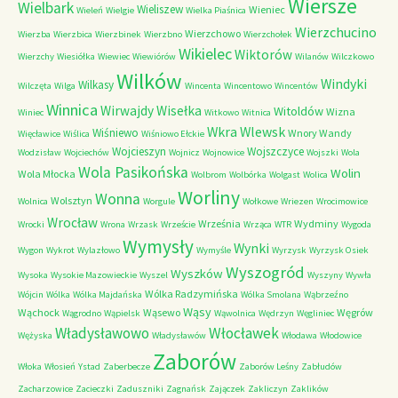
Wiersze
Wielbark
Wieliszew
Wieniec
Wieleń
Wielgie
Wielka Piaśnica
Wierzchucino
Wierzchowo
Wierzba
Wierzbica
Wierzbinek
Wierzbno
Wierzchołek
Wikielec
Wiktorów
Wierzchy
Wiesiółka
Wiewiec
Wiewiórów
Wilanów
Wilczkowo
Wilków
Windyki
Wilkasy
Wilczęta
Wilga
Wincenta
Wincentowo
Wincentów
Winnica
Wirwajdy
Wisełka
Witoldów
Wizna
Winiec
Witkowo
Witnica
Wkra
Wlewsk
Wiśniewo
Wnory Wandy
Więcławice
Wiślica
Wiśniowo Ełckie
Wojcieszyn
Wojszczyce
Wodzisław
Wojciechów
Wojnicz
Wojnowice
Wojszki
Wola
Wola Pasikońska
Wolin
Wola Młocka
Wolbrom
Wolbórka
Wolgast
Wolica
Worliny
Wonna
Wolsztyn
Wolnica
Worgule
Wołkowe
Wriezen
Wrocimowice
Wrocław
Września
Wydminy
Wrocki
Wrona
Wrzask
Wrzeście
Wrząca
WTR
Wygoda
Wymysły
Wynki
Wygon
Wykrot
Wylazłowo
Wymyśle
Wyrzysk
Wyrzysk Osiek
Wyszogród
Wyszków
Wysoka
Wysokie Mazowieckie
Wyszel
Wyszyny
Wywła
Wólka Radzymińska
Wójcin
Wólka
Wólka Majdańska
Wólka Smolana
Wąbrzeźno
Wąsy
Wąchock
Wąsewo
Węgrów
Wągrodno
Wąpielsk
Wąwolnica
Wędrzyn
Węgliniec
Władysławowo
Włocławek
Wężyska
Władysławów
Włodawa
Włodowice
Zaborów
Włoka
Włosień
Ystad
Zaberbecze
Zaborów Leśny
Zabłudów
Zacharzowice
Zacieczki
Zaduszniki
Zagnańsk
Zajączek
Zakliczyn
Zaklików