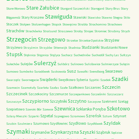
Stare Załubice
Stare Worowo
Stargard Szczeciński
Starogard
Stary Brus
Stary
Stawiguda
Stary Kraszew
Stawiski
Bógpomóż
Stawisko
Stawno
Stegna
Stilo
Stoczek
Stolpen
Stolzenhagen
Stopsk
Stowęcino
Strabla
Strachomino
Strachowo
Strachów
Strachówka
Stralsund
Straszewo
Stroby
Strojec
Stromiec
Strubiny
Strych
Strzegocin
Strzegowo
Strzyżew
Strzelce
Strzelce Opolskie
Studzianki
Strzyżewo
Studzianki Nowe
Strzyżmin
Strzyżów
Sttenwijk
Studnica
Stupsk
Stęknica
Stępnica
Stężyca
Suchacz
Suchedniów
Suchodół
Suchy Las
Sufczyn
Sulerzyż
Sulejów
Sulechów
Sulibórz
Sulinowo
Sulisławice
Sulmierzyce
Sulęcin
Susz
Swarzewo
Sumowo
Sumówko
Suradówek
Suskowola
Suwałki
Svendborg
Szadki
Swąderki
Swędkowo
Syberia
Swarzędz
Swornegacie
Sypitki
Szadek
Szczecin
Szałkowo
Szczaniec
Szamocin
Szamotuły
Szarlota
Szałas
Szałe
Szczecinek
Szczekociny
Szczenurze
Szczepankowo
Szcześniki
Szczuczarz
Szczypiorno
Szczytno
Szczytniki
Szelment
Szeląg
Szczuczyn
Szczęsne
Szkotowo
Szewnica
Szklarska Poręba
Szepietowo
Szeroki Bór
Szewce
Szreńsk
Szpetal
Sztynort
Szlasy Mieszki
Szparki
Szpiegowo
Szramowo
Sztum
Szyldak
Szydłowo
Szumowo
Szydłowiec
Szubin
Szulmierz
Szydłówek
Szymaki
Szyszki
Szynkarzyzna
Szymanów
Sząbruk
Sędzice