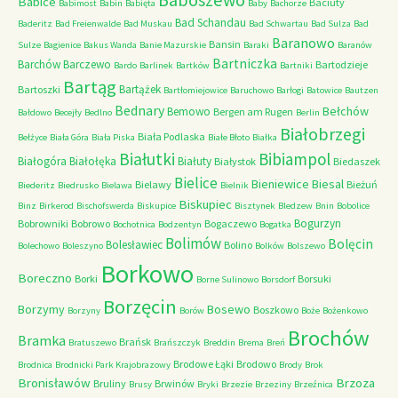
Baboszewo
Babice
Baciuty
Babimost
Babin
Babięta
Baby
Bachorze
Bad Schandau
Baderitz
Bad Freienwalde
Bad Muskau
Bad Schwartau
Bad Sulza
Bad
Baranowo
Bansin
Sulze
Bagienice
Bakus Wanda
Banie Mazurskie
Baraki
Baranów
Bartniczka
Barchów
Barczewo
Bartodzieje
Bardo
Barlinek
Bartków
Bartniki
Bartąg
Bartążek
Bartoszki
Bartłomiejowice
Baruchowo
Barłogi
Batowice
Bautzen
Bednary
Bełchów
Bemowo
Bergen am Rugen
Bałdowo
Becejły
Bedlno
Berlin
Białobrzegi
Biała Podlaska
Bełżyce
Biała Góra
Biała Piska
Białe Błoto
Białka
Białutki
Bibiampol
Białogóra
Białołęka
Białuty
Białystok
Biedaszek
Bielice
Bieniewice
Biesal
Bielawy
Bieżuń
Biederitz
Biedrusko
Bielawa
Bielnik
Biskupiec
Binz
Birkerod
Bischofswerda
Biskupice
Bisztynek
Bledzew
Bnin
Bobolice
Bogurzyn
Bobrowniki
Bobrowo
Bogaczewo
Bochotnica
Bodzentyn
Bogatka
Bolimów
Bolęcin
Bolesławiec
Bolino
Bolechowo
Boleszyno
Bolków
Bolszewo
Borkowo
Boreczno
Borki
Borsuki
Borne Sulinowo
Borsdorf
Borzęcin
Borzymy
Bosewo
Boszkowo
Borzyny
Borów
Boże
Bożenkowo
Brochów
Bramka
Brańsk
Bratuszewo
Brańszczyk
Breddin
Brema
Breń
Brodowe Łąki
Brodowo
Brodnica
Brodnicki Park Krajobrazowy
Brody
Brok
Bronisławów
Brzoza
Bruliny
Brwinów
Brusy
Bryki
Brzezie
Brzeziny
Brzeźnica