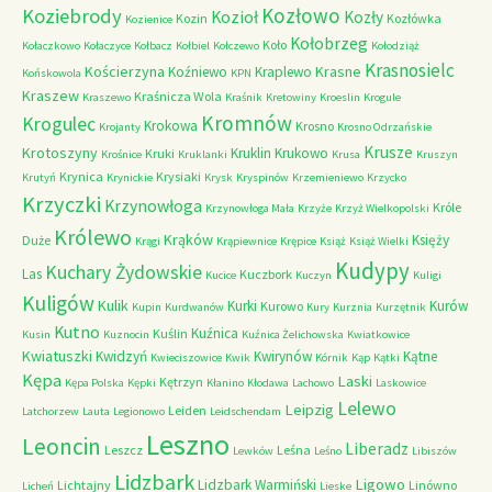
Kozłowo
Koziebrody
Kozioł
Kozły
Kozin
Kozłówka
Kozienice
Kołobrzeg
Koło
Kołaczkowo
Kołaczyce
Kołbacz
Kołbiel
Kołczewo
Kołodziąż
Krasnosielc
Kościerzyna
Krasne
Koźniewo
Kraplewo
Końskowola
KPN
Kraszew
Kraśnicza Wola
Kraszewo
Kraśnik
Kretowiny
Kroeslin
Krogule
Kromnów
Krogulec
Krokowa
Krosno
Krojanty
Krosno Odrzańskie
Krusze
Krotoszyny
Kruklin
Krukowo
Kruki
Krośnice
Kruklanki
Krusa
Kruszyn
Krynica
Krysiaki
Krutyń
Krynickie
Krysk
Kryspinów
Krzemieniewo
Krzycko
Krzyczki
Krzynowłoga
Króle
Krzynowłoga Mała
Krzyże
Krzyż Wielkopolski
Królewo
Krąków
Księży
Duże
Krągi
Krąpiewnice
Krępice
Książ
Książ Wielki
Kudypy
Kuchary Żydowskie
Las
Kuczbork
Kucice
Kuczyn
Kuligi
Kuligów
Kulik
Kurki
Kurów
Kurowo
Kupin
Kurdwanów
Kury
Kurznia
Kurzętnik
Kutno
Kuźnica
Kuślin
Kusin
Kuznocin
Kuźnica Żelichowska
Kwiatkowice
Kwiatuszki
Kwidzyń
Kwirynów
Kątne
Kwieciszowice
Kwik
Kórnik
Kąp
Kątki
Kępa
Laski
Kętrzyn
Kępa Polska
Kępki
Kłanino
Kłodawa
Lachowo
Laskowice
Lelewo
Leipzig
Leiden
Latchorzew
Lauta
Legionowo
Leidschendam
Leszno
Leoncin
Liberadz
Leszcz
Leśna
Lewków
Leśno
Libiszów
Lidzbark
Ligowo
Lidzbark Warmiński
Lichtajny
Linówno
Licheń
Lieske