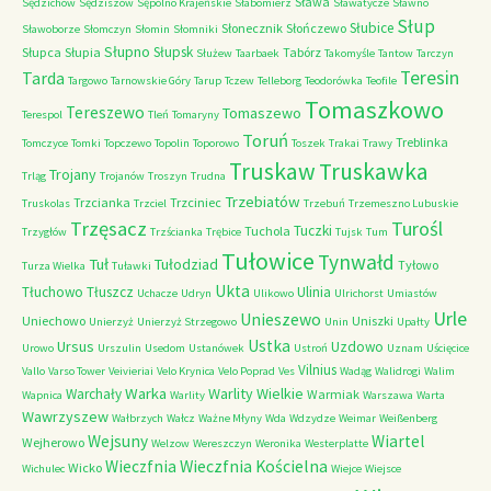
Sława
Sędzichów
Sędziszów
Sępólno Krajeńskie
Słabomierz
Sławatycze
Sławno
Słup
Słubice
Słonecznik
Słończewo
Sławoborze
Słomczyn
Słomin
Słomniki
Słupno
Słupsk
Słupca
Słupia
Tabórz
Służew
Taarbaek
Takomyśle
Tantow
Tarczyn
Teresin
Tarda
Targowo
Tarnowskie Góry
Tarup
Tczew
Telleborg
Teodorówka
Teofile
Tomaszkowo
Tereszewo
Tomaszewo
Terespol
Tleń
Tomaryny
Toruń
Treblinka
Tomczyce
Tomki
Topczewo
Topolin
Toporowo
Toszek
Trakai
Trawy
Truskaw
Truskawka
Trojany
Trląg
Trojanów
Troszyn
Trudna
Trzebiatów
Trzcianka
Trzciniec
Truskolas
Trzciel
Trzebuń
Trzemeszno Lubuskie
Trzęsacz
Turośl
Tuczki
Tuchola
Trzygłów
Trzścianka
Trębice
Tujsk
Tum
Tułowice
Tynwałd
Tuł
Tułodziad
Tyłowo
Turza Wielka
Tuławki
Ukta
Tłuchowo
Tłuszcz
Ulinia
Uchacze
Udryn
Ulikowo
Ulrichorst
Umiastów
Urle
Unieszewo
Uniechowo
Uniszki
Unierzyż
Unierzyż Strzegowo
Unin
Upałty
Ustka
Ursus
Uzdowo
Urowo
Urszulin
Usedom
Ustanówek
Ustroń
Uznam
Uścięcice
Vilnius
Vallo
Varso Tower
Veivieriai
Velo Krynica
Velo Poprad
Ves
Wadąg
Walidrogi
Walim
Warka
Warlity Wielkie
Warchały
Warmiak
Wapnica
Warlity
Warszawa
Warta
Wawrzyszew
Wałbrzych
Wałcz
Ważne Młyny
Wda
Wdzydze
Weimar
Weißenberg
Wejsuny
Wiartel
Wejherowo
Welzow
Wereszczyn
Weronika
Westerplatte
Wieczfnia Kościelna
Wieczfnia
Wicko
Wichulec
Wiejce
Wiejsce