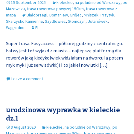
15 September 2025
kieleckie
,
na południe od Warszawy
,
po
Mazowszu
,
trasa rowerowa powyżej 150km
,
trasa rowerowa z
mapą
Białobrzegi
,
Domaniew
,
Grójec
,
Mniszek
,
Przytyk
,
Skarżysko Kamienna
,
Szydłowiec
,
Słomczyn
,
Ustanówek
,
Wągrodno
EL
Super trasa. Easy access – półtorej godziny z centralnego.
Łatwy jest też wyjazd z miasta – najlepszą platformą dla
rowerów jaką kiedykolwiek widziałam na dworcu! a potem
myk myk i już serwisówki:)) I to jakie! nowiutki
[…]
Leave a comment
urodzinowa wyprawka w kieleckie
dz.1
9 August 2020
kieleckie
,
na południe od Warszawy
,
po
Mazowszu
,
trasa rowerowa powyżej 80km
,
trasa rowerowa z