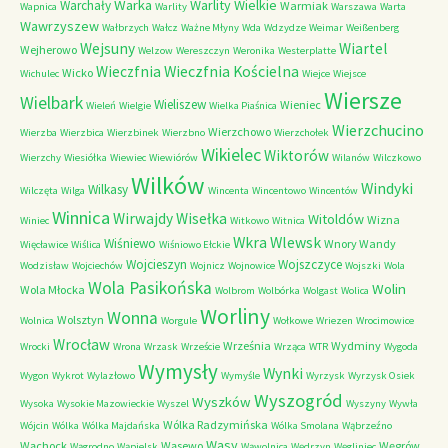
Warka
Warlity Wielkie
Warchały
Warmiak
Wapnica
Warlity
Warszawa
Warta
Wawrzyszew
Wałbrzych
Wałcz
Ważne Młyny
Wda
Wdzydze
Weimar
Weißenberg
Wejsuny
Wiartel
Wejherowo
Welzow
Wereszczyn
Weronika
Westerplatte
Wieczfnia Kościelna
Wieczfnia
Wicko
Wichulec
Wiejce
Wiejsce
Wiersze
Wielbark
Wieliszew
Wieniec
Wieleń
Wielgie
Wielka Piaśnica
Wierzchucino
Wierzchowo
Wierzba
Wierzbica
Wierzbinek
Wierzbno
Wierzchołek
Wikielec
Wiktorów
Wierzchy
Wiesiółka
Wiewiec
Wiewiórów
Wilanów
Wilczkowo
Wilków
Windyki
Wilkasy
Wilczęta
Wilga
Wincenta
Wincentowo
Wincentów
Winnica
Wirwajdy
Wisełka
Witoldów
Wizna
Winiec
Witkowo
Witnica
Wkra
Wlewsk
Wiśniewo
Wnory Wandy
Więcławice
Wiślica
Wiśniowo Ełckie
Wojcieszyn
Wojszczyce
Wodzisław
Wojciechów
Wojnicz
Wojnowice
Wojszki
Wola
Wola Pasikońska
Wolin
Wola Młocka
Wolbrom
Wolbórka
Wolgast
Wolica
Worliny
Wonna
Wolsztyn
Wolnica
Worgule
Wołkowe
Wriezen
Wrocimowice
Wrocław
Września
Wydminy
Wrocki
Wrona
Wrzask
Wrzeście
Wrząca
WTR
Wygoda
Wymysły
Wynki
Wygon
Wykrot
Wylazłowo
Wymyśle
Wyrzysk
Wyrzysk Osiek
Wyszogród
Wyszków
Wysoka
Wysokie Mazowieckie
Wyszel
Wyszyny
Wywła
Wólka Radzymińska
Wójcin
Wólka
Wólka Majdańska
Wólka Smolana
Wąbrzeźno
Wąsy
Wąchock
Wąsewo
Węgrów
Wągrodno
Wąpielsk
Wąwolnica
Wędrzyn
Węgliniec