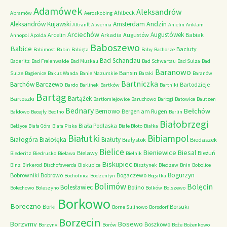
Adamówek
Aleksandrów
Ahlbeck
Abramów
Aeroskobing
Andzin
Aleksandrów Kujawski
Amsterdam
Altranft
Alwernia
Anielin
Anklam
Arciechów
Augustówek
Arcelin
Arkadia
Augustów
Babiak
Annopol
Apolda
Baboszewo
Babice
Baciuty
Babimost
Babin
Babięta
Baby
Bachorze
Bad Schandau
Baderitz
Bad Freienwalde
Bad Muskau
Bad Schwartau
Bad Sulza
Bad
Baranowo
Bansin
Sulze
Bagienice
Bakus Wanda
Banie Mazurskie
Baraki
Baranów
Bartniczka
Barchów
Barczewo
Bartodzieje
Bardo
Barlinek
Bartków
Bartniki
Bartąg
Bartążek
Bartoszki
Bartłomiejowice
Baruchowo
Barłogi
Batowice
Bautzen
Bednary
Bełchów
Bemowo
Bergen am Rugen
Bałdowo
Becejły
Bedlno
Berlin
Białobrzegi
Biała Podlaska
Bełżyce
Biała Góra
Biała Piska
Białe Błoto
Białka
Białutki
Bibiampol
Białogóra
Białołęka
Białuty
Białystok
Biedaszek
Bielice
Bieniewice
Biesal
Bielawy
Bieżuń
Biederitz
Biedrusko
Bielawa
Bielnik
Biskupiec
Binz
Birkerod
Bischofswerda
Biskupice
Bisztynek
Bledzew
Bnin
Bobolice
Bogurzyn
Bobrowniki
Bobrowo
Bogaczewo
Bochotnica
Bodzentyn
Bogatka
Bolimów
Bolęcin
Bolesławiec
Bolino
Bolechowo
Boleszyno
Bolków
Bolszewo
Borkowo
Boreczno
Borki
Borsuki
Borne Sulinowo
Borsdorf
Borzęcin
Borzymy
Bosewo
Boszkowo
Borzyny
Borów
Boże
Bożenkowo