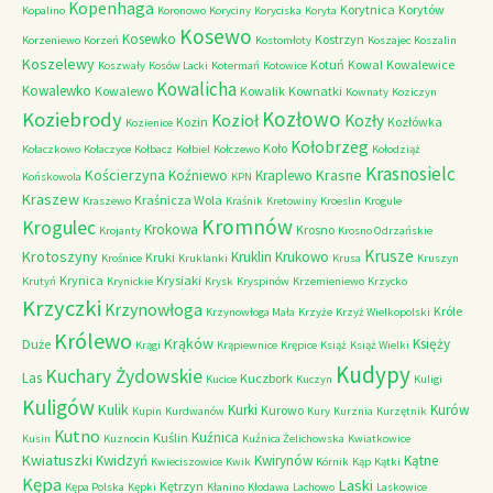
Kopenhaga
Korytnica
Korytów
Kopalino
Koronowo
Koryciny
Koryciska
Koryta
Kosewo
Kosewko
Kostrzyn
Korzeniewo
Korzeń
Kostomłoty
Koszajec
Koszalin
Koszelewy
Kotuń
Kowal
Kowalewice
Koszwały
Kosów Lacki
Kotermań
Kotowice
Kowalicha
Kowalewko
Kowalewo
Kowalik
Kownatki
Kownaty
Koziczyn
Kozłowo
Koziebrody
Kozioł
Kozły
Kozin
Kozłówka
Kozienice
Kołobrzeg
Koło
Kołaczkowo
Kołaczyce
Kołbacz
Kołbiel
Kołczewo
Kołodziąż
Krasnosielc
Kościerzyna
Krasne
Koźniewo
Kraplewo
Końskowola
KPN
Kraszew
Kraśnicza Wola
Kraszewo
Kraśnik
Kretowiny
Kroeslin
Krogule
Kromnów
Krogulec
Krokowa
Krosno
Krojanty
Krosno Odrzańskie
Krusze
Krotoszyny
Kruklin
Krukowo
Kruki
Krośnice
Kruklanki
Krusa
Kruszyn
Krynica
Krysiaki
Krutyń
Krynickie
Krysk
Kryspinów
Krzemieniewo
Krzycko
Krzyczki
Krzynowłoga
Króle
Krzynowłoga Mała
Krzyże
Krzyż Wielkopolski
Królewo
Krąków
Księży
Duże
Krągi
Krąpiewnice
Krępice
Książ
Książ Wielki
Kudypy
Kuchary Żydowskie
Las
Kuczbork
Kucice
Kuczyn
Kuligi
Kuligów
Kulik
Kurki
Kurów
Kurowo
Kupin
Kurdwanów
Kury
Kurznia
Kurzętnik
Kutno
Kuźnica
Kuślin
Kusin
Kuznocin
Kuźnica Żelichowska
Kwiatkowice
Kwiatuszki
Kwidzyń
Kwirynów
Kątne
Kwieciszowice
Kwik
Kórnik
Kąp
Kątki
Kępa
Laski
Kętrzyn
Kępa Polska
Kępki
Kłanino
Kłodawa
Lachowo
Laskowice