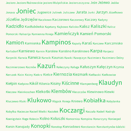
Jeżewo
Jeże
Jezioro
Jezioro Rożnowskie
jezioro Wulpińskie
Jeziorszczyzna
Jeżów
Joniec
Jurzyn
Jurata
Jugowice
Jonava
Julinek
Juliszew
Jurki
Józefkowo
Józefów
Jędrzejów
Kaczorowo
Kaczory
Kaczkowo
Kaczorowy
Kadyny
Kadzidło
Kaliszki
Kalisz
Kadłubówka
Kajetany
Kajkowo
Kalisko
Kalisz
Kamieńczyk
Kamień Pomorski
Pomorski
Kalvarija
Kamienna Knieja
Kampinos
Kamion
Karaś
Kamionka
Karczmisko
Kaputy
Karczew
Karpa
Karniewo
Karolew
Karolino
Karolinowo
Karlsdorf
Karnin
Karpacz
Karwica
Kaunas
Karpniki
Karwia
Karwik
Kawki
Kawęczyn
Kazimierz
Kazimierz Dolny
Kazuń
Kałuszyn
Kałęczyn
Kcynia
Kazimierzowo
Kaznów
Kałeczyny
Kaługa
Kiernozia
Kiezmark
Kielce
Kerszek
Kicin
Kiciny
Kiekrz
Kiełbaski
Kiełkowice
Klaudyn
Kiścinne
Kikół
Kisiny
Kiełpin
Kilonia
Kiełpino
Klampenborg
Klembów
Klekotki
Klewinowo
Klewki
Kleczew
Kleinkoschen
Kleszczów
Klukowo
Kobiałka
Kniewo
Kluczewo
Kluki
Klępsk
Knieja
Kobylanka
Koczargi
Kobyłka
Kociesze
Kocień Wielki
Kociołek
Koczała
Kodeń
Kodrąb
Kolno
Koluszki
Koenigstein
Koge
Kolesin
Komornica
Kompina
Konarzyny
Koniecpol
Konopki
Konin
Konojady
Konradowo
Konotop
Konstancin
Konstantynów Łódzki