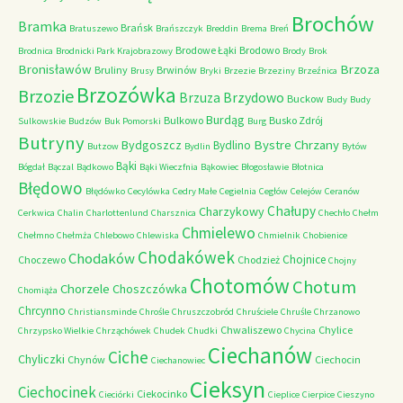
Brochów
Bramka
Brańsk
Bratuszewo
Brańszczyk
Breddin
Brema
Breń
Brodowe Łąki
Brodowo
Brodnica
Brodnicki Park Krajobrazowy
Brody
Brok
Bronisławów
Brzoza
Bruliny
Brwinów
Brusy
Bryki
Brzezie
Brzeziny
Brzeźnica
Brzozówka
Brzozie
Brzydowo
Brzuza
Buckow
Budy
Budy
Burdąg
Bulkowo
Busko Zdrój
Sulkowskie
Budzów
Buk Pomorski
Burg
Butryny
Bystre Chrzany
Bydgoszcz
Bydlino
Butzow
Bydlin
Bytów
Bąki
Bógdał
Bączal
Bądkowo
Bąki Wieczfnia
Bąkowiec
Błogosławie
Błotnica
Błędowo
Błędówko
Cecylówka
Cedry Małe
Cegielnia
Cegłów
Celejów
Ceranów
Chałupy
Charzykowy
Cerkwica
Chalin
Charlottenlund
Charsznica
Chechło
Chełm
Chmielewo
Chełmno
Chełmża
Chlebowo
Chlewiska
Chmielnik
Chobienice
Chodakówek
Chodaków
Chojnice
Choczewo
Chodzież
Chojny
Chotomów
Chotum
Chorzele
Choszczówka
Chomiąża
Chrcynno
Christiansminde
Chrośle
Chruszczobród
Chruściele
Chruśle
Chrzanowo
Chwaliszewo
Chylice
Chrzypsko Wielkie
Chrząchówek
Chudek
Chudki
Chycina
Ciechanów
Ciche
Chyliczki
Chynów
Ciechocin
Ciechanowiec
Cieksyn
Ciechocinek
Ciekocinko
Cieciórki
Cieplice
Cierpice
Cieszyno