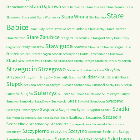
Stara Dąbrowa
Starachowice
Stara Kamienica
Stara Kiszewa
Stara Kornica
Stara
Stare
Stara Wrona
Sławogóra
Stara Wieś
Stara Wiśniewka
Starbienino
Babice
Stare Budy
Stare Drawsko
Stare Jabłonki
Stare Juchy
Stare Osieczno
Stare Załubice
Stare Worowo
Stargard Szczeciński
Starogard
Stary Brus
Stary
Stawiguda
Stary Kraszew
Stawiski
Bógpomóż
Stawisko
Stawno
Stegna
Stilo
Stoczek
Stolpen
Stolzenhagen
Stopsk
Stowęcino
Strabla
Strachomino
Strachowo
Strachów
Strachówka
Stralsund
Straszewo
Stroby
Strojec
Stromiec
Strubiny
Strych
Strzegocin
Strzegowo
Strzyżew
Strzelce
Strzelce Opolskie
Studzianki
Strzyżewo
Studzianki Nowe
Strzyżmin
Strzyżów
Sttenwijk
Studnica
Stupsk
Stęknica
Stępnica
Stężyca
Suchacz
Suchedniów
Suchodół
Suchy Las
Sufczyn
Sulerzyż
Sulejów
Sulechów
Sulibórz
Sulinowo
Sulisławice
Sulmierzyce
Sulęcin
Susz
Swarzewo
Sumowo
Sumówko
Suradówek
Suskowola
Suwałki
Svendborg
Szadki
Swąderki
Swędkowo
Syberia
Swarzędz
Swornegacie
Sypitki
Szadek
Szczecin
Szałkowo
Szczaniec
Szamocin
Szamotuły
Szarlota
Szałas
Szałe
Szczecinek
Szczekociny
Szczenurze
Szczepankowo
Szcześniki
Szczuczarz
Szczypiorno
Szczytno
Szczytniki
Szelment
Szeląg
Szczuczyn
Szczęsne
Szkotowo
Szewnica
Szklarska Poręba
Szepietowo
Szeroki Bór
Szewce