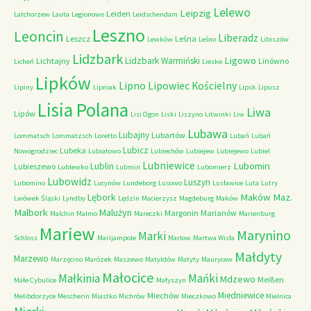
Lelewo
Leipzig
Leiden
Latchorzew
Lauta
Legionowo
Leidschendam
Leszno
Leoncin
Liberadz
Leszcz
Leśna
Lewków
Leśno
Libiszów
Lidzbark
Ligowo
Lidzbark Warmiński
Lichtajny
Linówno
Licheń
Lieske
Lipków
Lipno
Lipowiec Kościelny
Lipiny
Lipniak
Lipsk
Lipusz
Lisia Polana
Liwa
Lipów
Lisi Ogon
Liski
Liszyno
Litwinki
Liw
Lubawa
Lubajny
Lubartów
Lommatsch
Lommatzsch
Loretto
Lubań
Lubań
Lubicz
Lubeka
Nowogrodziec
Lubiatowo
Lubiechów
Lubiejew
Lubiejewo
Lubiel
Lubniewice
Lubomin
Lublin
Lubieszewo
Lublewko
Lubmin
Lubomierz
Lubowidz
Luszyn
Lubomino
Lucynów
Lundeborg
Lusowo
Lusławice
Luta
Lutry
Maków Maz.
Lębork
Lwówek Śląski
Lyndby
Lędzin
Macierzysz
Magdeburg
Maków
Malbork
Malużyn
Margonin
Marianów
Malchin
Malmo
Mareczki
Marienburg
Mariew
Marynino
Marki
Schloss
Marijampole
Marlow
Martwa Wisła
Małdyty
Marzewo
Marzęcino
Marózek
Maszewo
Matyldów
Matyty
Maurycew
Małocice
Małkinia
Mańki
Mdzewo
Meißen
Małe Cybulice
Małyszyn
Miedniewice
Miechów
Melibdorzyce
Mescherin
Miastko
Michrów
Mieczkowo
Mielnica