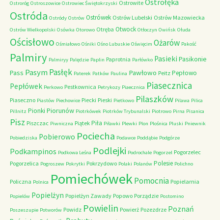
Ostrołęka
Ostrowite
Ostroróg
Ostroszowice
Ostrowiec Świętokrzyski
Ostróda
Ostrówek
Ostrów Lubelski
Ostrów Mazowiecka
Ostródy
Ostrów
Otwock
Otręba
Ostrów Wielkopolski
Osówka
Otorowo
Otłoczyn
Owińsk
Ołuda
Ościsłowo
Ożarów
Ośmiałowo
Ośniki
Ośno Lubuskie
Oświęcim
Pakość
Palmiry
Pasieki
Pasikonie
Paprotnia
Palmiryy
Palędzie
Paplin
Parłówko
Pasłęk
Pasym
Pawłowo
Pass
Pepłowo
Peitz
Paterek
Patków
Paulina
Piasecznica
Pepłówek
Pestkownica
Perkowo
Petrykozy
Piaecznica
Pilaszków
Piaseczno
Piecki
Pieski
Piastów
Piechowice
Pietkowo
Pilawa
Pilica
Piorunów
Pionki
Pillnitz
Piotrkówek
Piotrków Trybunalski
Piotrowo
Pirna
Pisanica
Pisz
Piła
Piszczac
Piątek
Piwniczna
Piławki
Plewki
Plon
Plośnica
Pluski
Pniewnik
Pociecha
Pobierowo
Pobiedziska
Podawce
Poddąbie
Podgórze
Podlejki
Podkampinos
Pogorzelec
Podkowa Leśna
Podrochale
Pogorzel
Polesie
Pogorzelica
Pokrzydowo
Pogroszew
Pokrytki
Polaki
Polanów
Polichno
Pomiechówek
Pomocnia
Policzna
Popielarnia
Polnica
Popielżyn
Popielżyn Zawady
Popowo
Porządzie
Popielów
Postomino
Powielin
Poznań
Powidz
Powierż
Pozezdrze
Poszeszupie
Potworów