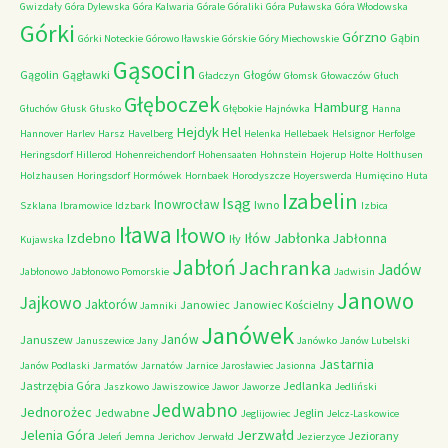
Gwizdały
Góra Dylewska
Góra Kalwaria
Górale
Góraliki
Góra Puławska
Góra Włodowska
Górki
Górzno
Gąbin
Górki Noteckie
Górowo Iławskie
Górskie
Góry Miechowskie
Gąsocin
Gągolin
Gągławki
Głogów
Gładczyn
Głomsk
Głowaczów
Głuch
Głęboczek
Hamburg
Głuchów
Głusk
Głusko
Głębokie
Hajnówka
Hanna
Hejdyk
Hel
Hannover
Harlev
Harsz
Havelberg
Helenka
Hellebaek
Helsignor
Herfolge
Heringsdorf
Hillerod
Hohenreichendorf
Hohensaaten
Hohnstein
Hojerup
Holte
Holthusen
Holzhausen
Horingsdorf
Hormówek
Hornbaek
Horodyszcze
Hoyerswerda
Humięcino
Huta
Izabelin
Isąg
Inowrocław
Iwno
Szklana
Ibramowice
Idzbark
Izbica
Iława
Iłowo
Iłów
Jabłonka
Izdebno
Jabłonna
Iły
Kujawska
Jabłoń
Jachranka
Jadów
Jabłonowo
Jabłonowo Pomorskie
Jadwisin
Janowo
Jajkowo
Jaktorów
Janowiec
Janowiec Kościelny
Jamniki
Janówek
Janów
Januszew
Januszewice
Jany
Janówko
Janów Lubelski
Jastarnia
Janów Podlaski
Jarmatów
Jarnatów
Jarnice
Jarosławiec
Jasionna
Jastrzębia Góra
Jedlanka
Jaszkowo
Jawiszowice
Jawor
Jaworze
Jedliński
Jedwabno
Jednorożec
Jedwabne
Jeglin
Jeglijowiec
Jelcz-Laskowice
Jerzwałd
Jelenia Góra
Jeziorany
Jeleń
Jemna
Jerichov
Jerwałd
Jezierzyce