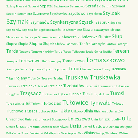
Szreńsk
Szpetal
Sztynort
Szlasy Mieszki
Szparki
Szpiegowo
Szramowo
Sztum
Szyldak
Szydłowo
Szumowo
Szydłowiec
Szubin
Szulmierz
Szydłówek
Szymaki
Szyszki
Szynkarzyzna
Szymanów
Sząbruk
Sędzice
Sława
Sędzichów
Sędziszów
Sępólno Krajeńskie
Słabomierz
Sławatycze
Sławno
Słup
Słubice
Słonecznik
Słończewo
Sławoborze
Słomczyn
Słomin
Słomniki
Słupno
Słupsk
Słupca
Słupia
Tabórz
Służew
Taarbaek
Takomyśle
Tantow
Tarczyn
Teresin
Tarda
Targowo
Tarnowskie Góry
Tarup
Tczew
Telleborg
Teodorówka
Teofile
Tomaszkowo
Tereszewo
Tomaszewo
Terespol
Tleń
Tomaryny
Toruń
Treblinka
Tomczyce
Tomki
Topczewo
Topolin
Toporowo
Toszek
Trakai
Trawy
Truskaw
Truskawka
Trojany
Trląg
Trojanów
Troszyn
Trudna
Trzebiatów
Trzcianka
Trzciniec
Truskolas
Trzciel
Trzebuń
Trzemeszno Lubuskie
Trzęsacz
Turośl
Tuczki
Tuchola
Trzygłów
Trzścianka
Trębice
Tujsk
Tum
Tułowice
Tynwałd
Tuł
Tułodziad
Tyłowo
Turza Wielka
Tuławki
Ukta
Tłuchowo
Tłuszcz
Ulinia
Uchacze
Udryn
Ulikowo
Ulrichorst
Umiastów
Urle
Unieszewo
Uniechowo
Uniszki
Unierzyż
Unierzyż Strzegowo
Unin
Upałty
Ustka
Ursus
Uzdowo
Urowo
Urszulin
Usedom
Ustanówek
Ustroń
Uznam
Uścięcice
Vilnius
Vallo
Varso Tower
Veivieriai
Velo Krynica
Velo Poprad
Ves
Wadąg
Walidrogi
Walim