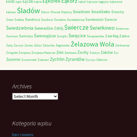
Łąkorz
Łąkorek
Łódź
Łączki
Łąck
Łąkie
Łąkoć
Łęczyca
Łęgajny
Łękawica
Śladów
Śniadowo
Śniadówko
Śniechy
Łętowo
Ślesin
Śliwice
Ślężany
Świdnica
Świebodzin
Świecie
Śrem
Śródka
Świdwin
Świebno
Świebodzice
Świercze
Świerkowo
Świedziebnia
Świeradów Zdrój
Świerzno
Świnoujście
Święcice
Świniary
Żabi Róg
Żabno
Świniarc
Świątki
Święciechów
Żelazowa Wola
Żaby
Żarzyn
Żarów
Żdżar
Żdżarów
Żegiestów
Żerkowice
Żochy
Żuków
Żnin
Żmigród
Żmijewo
Żmijewo-Podusie
Żochowo
Żubryn
Żur
Żychlin
Żyrardów
Żuromin
Żurominek
Żuławki
Żyrzyn
Żółwino
Archives
Archives
Kategoria wpisu
bez roweru