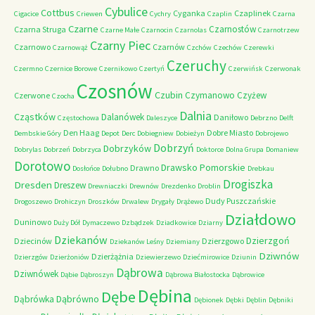
Cybulice
Cottbus
Cyganka
Czaplinek
Cigacice
Criewen
Cychry
Czaplin
Czarna
Czarne
Czarnostów
Czarna Struga
Czarne Małe
Czarnocin
Czarnolas
Czarnotrzew
Czarny Piec
Czarnowo
Czarnów
Czarnowąż
Czchów
Czechów
Czerewki
Czeruchy
Czermno
Czernice Borowe
Czernikowo
Czertyń
Czerwińsk
Czerwonak
Czosnów
Czubin
Czymanowo
Czyżew
Czerwone
Czocha
Dalnia
Cząstków
Dalanówek
Daniłowo
Częstochowa
Daleszyce
Debrzno
Delft
Den Haag
Dobre Miasto
Dembskie Góry
Depot
Derc
Dobiegniew
Dobieżyn
Dobrojewo
Dobrzyń
Dobrzyków
Dobrylas
Dobrzeń
Dobrzyca
Doktorce
Dolna Grupa
Domaniew
Dorotowo
Drawsko Pomorskie
Drawno
Dosłońce
Dołubno
Drebkau
Drogiszka
Dresden
Dreszew
Drewniaczki
Drewnów
Drezdenko
Droblin
Dudy Puszczańskie
Drogoszewo
Drohiczyn
Droszków
Drwalew
Drygały
Drążewo
Działdowo
Duninowo
Duży Dół
Dymaczewo
Dzbądzek
Dziadkowice
Dziarny
Dziekanów
Dzierzgoń
Dziecinów
Dzierzgowo
Dziekanów Leśny
Dziemiany
Dziwnów
Dzierżążnia
Dzierzgów
Dzierżoniów
Dziewierzewo
Dziećmirowice
Dziunin
Dąbrowa
Dziwnówek
Dąbie
Dąbroszyn
Dąbrowa Białostocka
Dąbrowice
Dębina
Dębe
Dąbrówno
Dąbrówka
Dębionek
Dębki
Dęblin
Dębniki