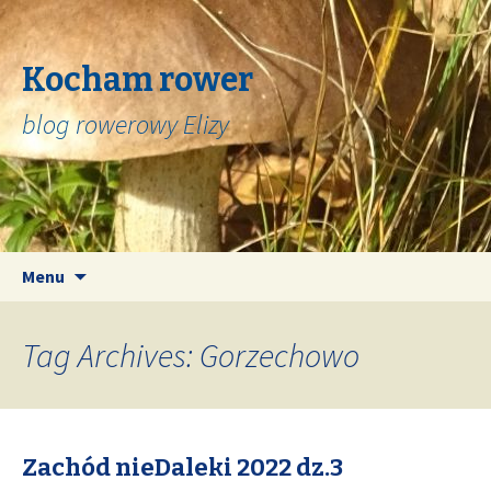
Kocham rower
blog rowerowy Elizy
Skip
Search
Menu
to
for:
content
Tag Archives: Gorzechowo
Zachód nieDaleki 2022 dz.3