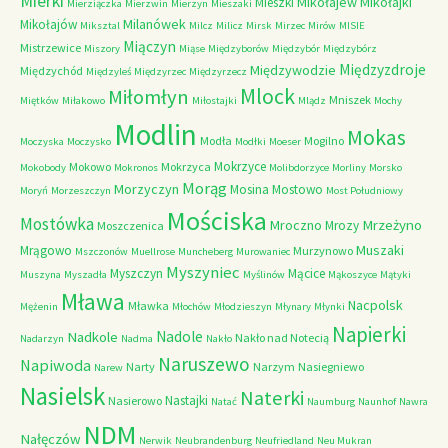
Mierki
Mikołajew
Mikołajki
Mieszki
Mierziączka
Mierzwin
Mierzyn
Mieszaki
Milanówek
Mikołajów
Miksztal
Milcz
Milicz
Mirsk
Mirzec
Mirów
MISIE
Miączyn
Mistrzewice
Miszory
Miąse
Międzyborów
Międzybór
Międzybórz
Międzyzdroje
Międzywodzie
Międzychód
Międzyleś
Międzyrzec
Międzyrzecz
Mlock
Miłomłyn
Mniszek
Miętków
Miłakowo
Miłostajki
Mlądz
Mochy
Modlin
Mokas
Modła
Mogilno
Moczyska
Moczysko
Modłki
Moeser
Mokrzyce
Mokowo
Mokrzyca
Mokobody
Mokronos
Molibdorzyce
Morliny
Morsko
Morąg
Morzyczyn
Mosina
Mostowo
Moryń
Morzeszczyn
Most Południowy
Mościska
Mostówka
Mrzeżyno
Mroczno
Mrozy
Moszczenica
Muszaki
Mrągowo
Murzynowo
Mszczonów
Muellrose
Muncheberg
Murowaniec
Myszyniec
Myszczyn
Mącice
Muszyna
Myszadła
Myślinów
Mąkoszyce
Mątyki
Mława
Nacpolsk
Mławka
Mężenin
Młochów
Młodzieszyn
Młynary
Młynki
Napierki
Nadkole
Nadole
Nakło nad Notecią
Nadarzyn
Nadma
Nakło
Naruszewo
Napiwoda
Narty
Narzym
Nasiegniewo
Narew
Nasielsk
Naterki
Nastajki
Nasierowo
Natać
Naumburg
Naunhof
Nawra
NDM
Nałęczów
Nerwik
Neubrandenburg
Neufriedland
Neu Mukran