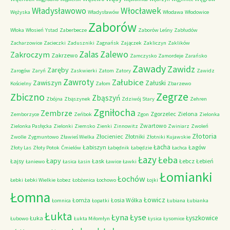
Władysławowo
Włocławek
Wężyska
Władysławów
Włodawa
Włodowice
Zaborów
Włoka
Włosień
Ystad
Zaberbecze
Zaborów Leśny
Zabłudów
Zacharzowice
Zacieczki
Zaduszniki
Zagnańsk
Zajączek
Zakliczyn
Zaklików
Zalas
Zalewo
Zakroczym
Zakrzewo
Zamczysko
Zamordeje
Zarańsko
Zawady
Zawidz
Zaręby
Zarogów
Zaryń
Zaskwierki
Zatom
Zatory
Zawidz
Zawroty
Załubice
Zawiszyn
Załuski
Kościelny
Załom
Zbarzewo
Zegrze
Zbiczno
Zbąszyń
Zbójna
Zbąszynek
Zdziwój Stary
Zehren
Zgniłocha
Zembrze
Zgorzelec
Zielona
Zemborzyce
Zeńbok
Zgon
Zielonka
Zwartowo
Zielonka Pasłęcka
Zielonki
Ziemsko
Zienki
Zinnowitz
Zwiniarz
Zwoleń
Złotoria
Złocieniec
Złotniki
Zwolle
Zygmuntowo
Zławieś Wielka
Złotniki Kujawskie
Łacha
Łabiszyn
Łagów
Złoty Las
Złoty Potok
Ćmielów
Łabędnik
Łabędzie
Łachca
Łazy
Łeba
Łapy
Łajsy
Łask
Łebcz
Łebień
Łaniewo
Łasica
Łasin
Ławice
Ławki
Łomianki
Łochów
Łebki
Łebki Wielkie
Łobez
Łobżenica
Łochowo
Łojki
Łomna
Łowicz
Łomża
Łosia Wólka
Łomnica
Łopatki
Łubiana
Łubianka
Łukta
Łyna
Łyse
Łyszkowice
Łuka
Łubowo
Łukta Miłomłyn
Łysica
Łysomice