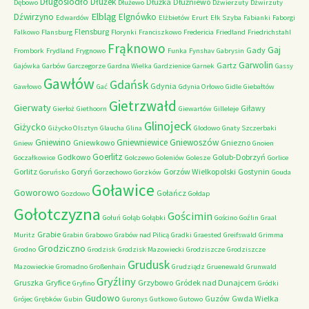
Długosiodło
Dłużek
Dłużka
Dłużniewo
Dębowo
Dłużewo
Dźwierzuty
Dźwirzuty
Elbląg
Dźwirzyno
Elgnówko
Edwardów
Elżbietów
Erurt
Ełk Szyba
Fabianki
Faborgi
Flensburg
Falkowo
Flansburg
Florynki
Franciszkowo
Fredericia
Friedland
Friedrichstahl
Frąknowo
Gaj
Gady
Frombork
Frydland
Frygnowo
Funka
Fynshav
Gabrysin
Garwolin
Gartz
Gajówka
Garbów
Garczegorze
Gardna Wielka
Gardzienice
Garnek
Gassy
Gawłów
Gdańsk
Gdynia
Gawłowo
Gać
Gdynia Orłowo
Gidle
Giebałtów
Gietrzwałd
Gierwaty
Giławy
Gierłoż
Giethoorn
Giewartów
Gilleleje
Glinojeck
Giżycko
Giżycko Olsztyn
Glaucha
Glina
Glodowo
Gnaty Szczerbaki
Gniewino
Gniewniewice
Gniewoszów
Gniewkowo
Gniezno
Gniew
Gnoien
Goerlitz
Godkowo
Golub-Dobrzyń
Goczałkowice
Golczewo
Goleniów
Golesze
Gorlice
Gorlitz
Goryń
Gorzów Wielkopolski
Gostynin
Goruńsko
Gorzechowo
Gorzków
Gouda
Goławice
Goworowo
Gołańcz
Gozdowo
Gołdap
Gołotczyzna
Gościmin
Gołuń
Gołąb
Gołąbki
Gościno
Goźlin
Graal
Grabie
Muritz
Grabin
Grabowo
Grabów nad Pilicą
Gradki
Graested
Greifswald
Grimma
Grodziczno
Grodno
Grodzisk
Grodzisk Mazowiecki
Grodziszcze
Grodziszcze
Grudusk
Mazowieckie
Gromadno
Großenhain
Grudziądz
Gruenewald
Grunwald
Gryźliny
Gruszka
Gryfice
Grzybowo
Gródek nad Dunajcem
Gryfino
Gródki
Gudowo
Guzów
Gwda Wielka
Grójec
Grębków
Gubin
Guronys
Gutkowo
Gutowo