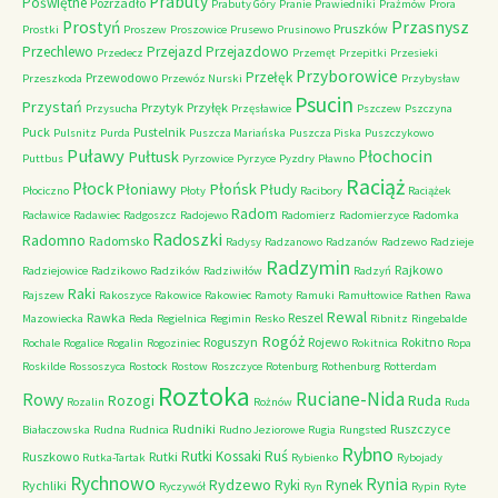
Prabuty
Poświętne
Poźrzadło
Prabuty Góry
Pranie
Prawiedniki
Prażmów
Prora
Przasnysz
Prostyń
Pruszków
Prostki
Proszew
Proszowice
Prusewo
Prusinowo
Przechlewo
Przejazd
Przejazdowo
Przedecz
Przemęt
Przepitki
Przesieki
Przyborowice
Przełęk
Przewodowo
Przeszkoda
Przewóz Nurski
Przybysław
Psucin
Przystań
Przytyk
Przyłęk
Przysucha
Przęsławice
Pszczew
Pszczyna
Puck
Pustelnik
Pulsnitz
Purda
Puszcza Mariańska
Puszcza Piska
Puszczykowo
Puławy
Pułtusk
Płochocin
Puttbus
Pyrzowice
Pyrzyce
Pyzdry
Pławno
Raciąż
Płock
Płońsk
Płoniawy
Płudy
Płociczno
Płoty
Racibory
Raciążek
Radom
Racławice
Radawiec
Radgoszcz
Radojewo
Radomierz
Radomierzyce
Radomka
Radoszki
Radomno
Radomsko
Radysy
Radzanowo
Radzanów
Radzewo
Radzieje
Radzymin
Rajkowo
Radziejowice
Radzikowo
Radzików
Radziwiłów
Radzyń
Raki
Rajszew
Rakoszyce
Rakowice
Rakowiec
Ramoty
Ramuki
Ramułtowice
Rathen
Rawa
Rewal
Rawka
Reszel
Mazowiecka
Reda
Regielnica
Regimin
Resko
Ribnitz
Ringebalde
Rogóż
Roguszyn
Rojewo
Rokitno
Rochale
Rogalice
Rogalin
Rogoziniec
Rokitnica
Ropa
Roskilde
Rossoszyca
Rostock
Rostow
Roszczyce
Rotenburg
Rothenburg
Rotterdam
Roztoka
Ruciane-Nida
Rowy
Rozogi
Ruda
Rozalin
Rożnów
Ruda
Rudniki
Ruszczyce
Białaczowska
Rudna
Rudnica
Rudno Jeziorowe
Rugia
Rungsted
Rybno
Ruś
Rutki Kossaki
Ruszkowo
Rutki
Rutka-Tartak
Rybienko
Rybojady
Rychnowo
Rynia
Rydzewo
Ryki
Rynek
Rychliki
Ryczywół
Ryn
Rypin
Ryte