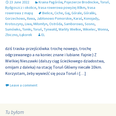
23 June 2022
Kraina Pagórów
,
Pojezierze Brodnickie
,
Toruń,
Bydgoszcz i okolice
,
trasa rowerowa powyżej 80km
,
trasa
rowerowa z mapą
Bielice
,
Ciche
,
Gaj
,
Górale
,
Góraliki
,
Gorzechowo
,
Iława
,
Jabłonowo Pomorskie
,
Karaś
,
Konojady
,
Krotoszyny
,
Liwa
,
Miłomłyn
,
Ostróda
,
Samborowo
,
Sosno
,
Sumówko
,
Tomki
,
Toruń
,
Tynwałd
,
Warlity Wielkie
,
Wikielec
,
Wonna
,
Zbiczno
,
Łąkorek
EL
dziś traska-przejściówka: trochę nowego, trochę
odgrzewanego a na koniec znane i lubiane. Fajnie:) Z
Wielkiej Nieszawki (dalszy ciąg ścieżkowego dziadostwa,
omijam z daleka) na stację Toruń Główny niecałe 10km.
Korzystam, żeby wywieźć się poza Toruń i
[…]
Leave a comment
Tu byłam