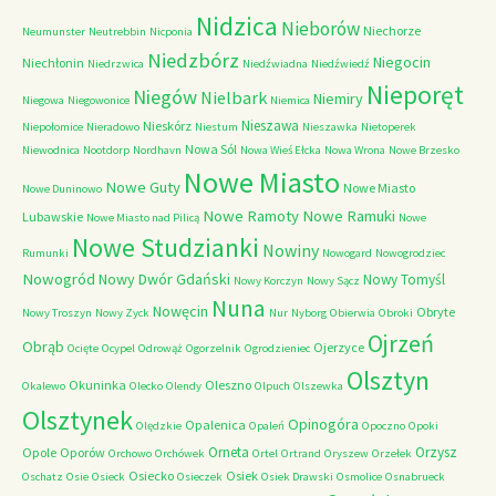
Nidzica
Nieborów
Niechorze
Neumunster
Neutrebbin
Nicponia
Niedzbórz
Niegocin
Niechłonin
Niedrzwica
Niedźwiadna
Niedźwiedź
Nieporęt
Niegów
Nielbark
Niemiry
Niegowa
Niegowonice
Niemica
Nieszawa
Nieskórz
Niepołomice
Nieradowo
Niestum
Nieszawka
Nietoperek
Nowa Sól
Niewodnica
Nootdorp
Nordhavn
Nowa Wieś Ełcka
Nowa Wrona
Nowe Brzesko
Nowe Miasto
Nowe Guty
Nowe Miasto
Nowe Duninowo
Nowe Ramoty
Nowe Ramuki
Lubawskie
Nowe Miasto nad Pilicą
Nowe
Nowe Studzianki
Nowiny
Rumunki
Nowogard
Nowogrodziec
Nowogród
Nowy Dwór Gdański
Nowy Tomyśl
Nowy Korczyn
Nowy Sącz
Nuna
Nowęcin
Obryte
Nowy Troszyn
Nowy Zyck
Nur
Nyborg
Obierwia
Obroki
Ojrzeń
Obrąb
Ojerzyce
Ocięte
Ocypel
Odrowąż
Ogorzelnik
Ogrodzieniec
Olsztyn
Okuninka
Oleszno
Okalewo
Olecko
Olendy
Olpuch
Olszewka
Olsztynek
Opinogóra
Opalenica
Olędzkie
Opaleń
Opoczno
Opoki
Orneta
Orzysz
Opole
Oporów
Orchowo
Orchówek
Ortel
Ortrand
Oryszew
Orzełek
Osiecko
Osiek
Oschatz
Osie
Osieck
Osieczek
Osiek Drawski
Osmolice
Osnabrueck