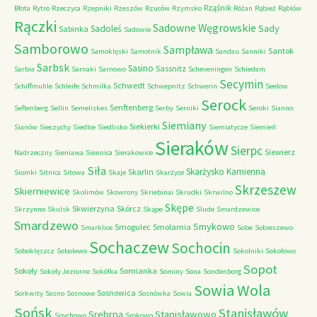
Rząśnik
Błota
Rytro
Rzeczyca
Rzepniki
Rzeszów
Rzuców
Rzymsko
Różan
Rąbież
Rąblów
Rączki
Sadowne Węgrowskie
Sady
Sadoleś
Sabinka
Sadowie
Samborowo
Sampława
Santok
Samoklęski
Samotnik
Sandau
Sanniki
Sarbsk
Sasino
Sassnitz
Sarbia
Sarnaki
Sarnowo
Scheveningen
Schiedam
Secymin
Schwedt
Schiffmuhle
Schleife
Schmilka
Schwepnitz
Schwerin
Seelow
Serock
Senftenberg
Seftenberg
Sellin
Semeliskes
Serby
Serniki
Seroki
Sianno
Siemiany
Siekierki
Sianów
Sieczychy
Siedlce
Siedlisko
Siemiatycze
Siemień
Sieraków
Sierpc
Siewierz
Nadrzeczny
Sieniawa
Siennica
Sierakowice
Siła
Skarżysko Kamienna
Skarlin
Siomki
Sitnica
Sitowa
Skaje
Skarżyce
Skrzeszew
Skierniewice
Skolimów
Skowrony
Skriebinai
Skrudki
Skrwilno
Skępe
Skwierzyna
Skórcz
Skrzynno
Skulsk
Skąpe
Slude
Smardzewice
Smardzewo
Smykowo
Smogulec
Smolarnia
Smarklice
Sobe
Sobieszewo
Sochaczew
Sochocin
Soboklęszcz
Sobolewo
Sokolniki
Sokołowo
Sopot
Sokoły
Somianka
Sokoły Jeziorne
Sokółka
Sominy
Sona
Sondenborg
Sowia Wola
Sosnowica
Sorkwity
Sosno
Sosnowe
Sosnówka
Sowia
Sońsk
Stanisławów
Srebrna
Stanisławowo
Spychowo
Srokowo