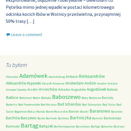
eksplorowanie, błądzenie i odkrywanie – uwielbiam to.
Pętelka mimo jednej wpadki w postaci kilometrowego
odcinka kocich łbów w Wolnicy prześwietna, przynajmniej
50% trasy
[…]
Leave a comment
Tu byłam
Adamówek
Aleksandrów
Ahlbeck
Abramów
Aeroskobing
Andzin
Aleksandrów Kujawski
Amsterdam
Altranft
Alwernia
Anielin
Anklam
Arciechów
Augustówek
Arcelin
Arkadia
Augustów
Babiak
Annopol
Apolda
Baboszewo
Babice
Baciuty
Babimost
Babin
Babięta
Baby
Bachorze
Bad Schandau
Baderitz
Bad Freienwalde
Bad Muskau
Bad Schwartau
Bad Sulza
Bad
Baranowo
Bansin
Sulze
Bagienice
Bakus Wanda
Banie Mazurskie
Baraki
Baranów
Bartniczka
Barchów
Barczewo
Bartodzieje
Bardo
Barlinek
Bartków
Bartniki
Bartąg
Bartążek
Bartoszki
Bartłomiejowice
Baruchowo
Barłogi
Batowice
Bautzen