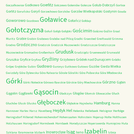
Goerlitz
Godkowo
Golub-Dobrzyń
Goczałkowice
Golczewo
Goleniów
Golesze
Gorlice
Gorlitz
Goryń
Gorzów Wielkopolski
Gostynin
Goruńsko
Gorzechowo
Gorzków
Gouda
Goławice
Goworowo
Gołańcz
Gozdowo
Gołdap
Gołotczyzna
Gościmin
Gołuń
Gołąb
Gołąbki
Gościno
Goźlin
Graal
Grabie
Muritz
Grabin
Grabowo
Grabów nad Pilicą
Gradki
Graested
Greifswald
Grimma
Grodziczno
Grodno
Grodzisk
Grodzisk Mazowiecki
Grodziszcze
Grodziszcze
Grudusk
Mazowieckie
Gromadno
Großenhain
Grudziądz
Gruenewald
Grunwald
Gryźliny
Gruszka
Gryfice
Grzybowo
Gródek nad Dunajcem
Gryfino
Gródki
Gudowo
Guzów
Gwda Wielka
Grójec
Grębków
Gubin
Guronys
Gutkowo
Gutowo
Gwizdały
Góra Dylewska
Góra Kalwaria
Górale
Góraliki
Góra Puławska
Góra Włodowska
Górki
Górzno
Gąbin
Górki Noteckie
Górowo Iławskie
Górskie
Góry Miechowskie
Gąsocin
Gągolin
Gągławki
Głogów
Gładczyn
Głomsk
Głowaczów
Głuch
Głęboczek
Hamburg
Głuchów
Głusk
Głusko
Głębokie
Hajnówka
Hanna
Hejdyk
Hel
Hannover
Harlev
Harsz
Havelberg
Helenka
Hellebaek
Helsignor
Herfolge
Heringsdorf
Hillerod
Hohenreichendorf
Hohensaaten
Hohnstein
Hojerup
Holte
Holthusen
Holzhausen
Horingsdorf
Hormówek
Hornbaek
Horodyszcze
Hoyerswerda
Humięcino
Huta
Izabelin
Isąg
Inowrocław
Iwno
Szklana
Ibramowice
Idzbark
Izbica