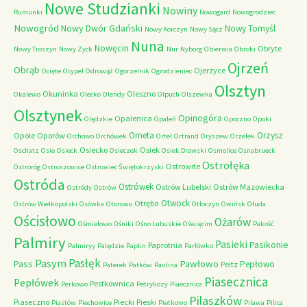
Nowe Studzianki
Nowiny
Rumunki
Nowogard
Nowogrodziec
Nowogród
Nowy Dwór Gdański
Nowy Tomyśl
Nowy Korczyn
Nowy Sącz
Nuna
Nowęcin
Obryte
Nowy Troszyn
Nowy Zyck
Nur
Nyborg
Obierwia
Obroki
Ojrzeń
Obrąb
Ojerzyce
Ocięte
Ocypel
Odrowąż
Ogorzelnik
Ogrodzieniec
Olsztyn
Okuninka
Oleszno
Okalewo
Olecko
Olendy
Olpuch
Olszewka
Olsztynek
Opinogóra
Opalenica
Olędzkie
Opaleń
Opoczno
Opoki
Orneta
Orzysz
Opole
Oporów
Orchowo
Orchówek
Ortel
Ortrand
Oryszew
Orzełek
Osiecko
Osiek
Oschatz
Osie
Osieck
Osieczek
Osiek Drawski
Osmolice
Osnabrueck
Ostrołęka
Ostrowite
Ostroróg
Ostroszowice
Ostrowiec Świętokrzyski
Ostróda
Ostrówek
Ostrów Lubelski
Ostrów Mazowiecka
Ostródy
Ostrów
Otwock
Otręba
Ostrów Wielkopolski
Osówka
Otorowo
Otłoczyn
Owińsk
Ołuda
Ościsłowo
Ożarów
Ośmiałowo
Ośniki
Ośno Lubuskie
Oświęcim
Pakość
Palmiry
Pasieki
Pasikonie
Paprotnia
Palmiryy
Palędzie
Paplin
Parłówko
Pasłęk
Pasym
Pawłowo
Pass
Pepłowo
Peitz
Paterek
Patków
Paulina
Piasecznica
Pepłówek
Pestkownica
Perkowo
Petrykozy
Piaecznica
Pilaszków
Piaseczno
Piecki
Pieski
Piastów
Piechowice
Pietkowo
Pilawa
Pilica