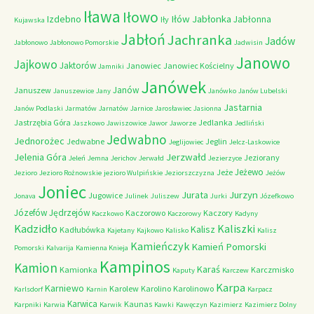
Iława
Iłowo
Iłów
Jabłonka
Izdebno
Jabłonna
Iły
Kujawska
Jabłoń
Jachranka
Jadów
Jabłonowo
Jabłonowo Pomorskie
Jadwisin
Janowo
Jajkowo
Jaktorów
Janowiec
Janowiec Kościelny
Jamniki
Janówek
Janów
Januszew
Januszewice
Jany
Janówko
Janów Lubelski
Jastarnia
Janów Podlaski
Jarmatów
Jarnatów
Jarnice
Jarosławiec
Jasionna
Jastrzębia Góra
Jedlanka
Jaszkowo
Jawiszowice
Jawor
Jaworze
Jedliński
Jedwabno
Jednorożec
Jedwabne
Jeglin
Jeglijowiec
Jelcz-Laskowice
Jerzwałd
Jelenia Góra
Jeziorany
Jeleń
Jemna
Jerichov
Jerwałd
Jezierzyce
Jeżewo
Jeże
Jezioro
Jezioro Rożnowskie
jezioro Wulpińskie
Jeziorszczyzna
Jeżów
Joniec
Jurzyn
Jurata
Jugowice
Jonava
Julinek
Juliszew
Jurki
Józefkowo
Józefów
Jędrzejów
Kaczorowo
Kaczory
Kaczkowo
Kaczorowy
Kadyny
Kadzidło
Kaliszki
Kalisz
Kadłubówka
Kajetany
Kajkowo
Kalisko
Kalisz
Kamieńczyk
Kamień Pomorski
Pomorski
Kalvarija
Kamienna Knieja
Kampinos
Kamion
Karaś
Kamionka
Karczmisko
Kaputy
Karczew
Karpa
Karniewo
Karolew
Karolino
Karolinowo
Karlsdorf
Karnin
Karpacz
Karwica
Kaunas
Karpniki
Karwia
Karwik
Kawki
Kawęczyn
Kazimierz
Kazimierz Dolny