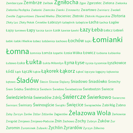
Zgniłocha
Zembrze
Zgorzelec
Zielona
Zemborzyce
Zeńbok
Zgon
Zielonka
Zwartowo
Zielonka Pasłęcka
Zielonki
Ziemsko
Zienki
Zinnowitz
Zwiniarz
Zwoleń
Złotoria
Złocieniec
Złotniki
Zwolle
Zygmuntowo
Zławieś Wielka
Złotniki Kujawskie
Łacha
Łabiszyn
Łagów
Złoty Las
Złoty Potok
Ćmielów
Łabędnik
Łabędzie
Łachca
Łazy
Łeba
Łapy
Łajsy
Łask
Łebcz
Łebień
Łaniewo
Łasica
Łasin
Ławice
Ławki
Łomianki
Łochów
Łebki
Łebki Wielkie
Łobez
Łobżenica
Łochowo
Łojki
Łomna
Łowicz
Łomża
Łosia Wólka
Łomnica
Łopatki
Łubiana
Łubianka
Łukta
Łyna
Łyse
Łyszkowice
Łuka
Łubowo
Łukta Miłomłyn
Łysica
Łysomice
Łąkorz
Łąkorek
Łódź
Łączki
Łąck
Łąkie
Łąkoć
Łęczyca
Łęgajny
Łękawica
Śladów
Śniadowo
Śniadówko
Śniechy
Łętowo
Ślesin
Śliwice
Ślężany
Świdnica
Świebodzin
Świecie
Śrem
Śródka
Świdwin
Świebno
Świebodzice
Świercze
Świerkowo
Świedziebnia
Świeradów Zdrój
Świerzno
Świnoujście
Święcice
Świniary
Żabi Róg
Żabno
Świniarc
Świątki
Święciechów
Żelazowa Wola
Żaby
Żarzyn
Żarów
Żdżar
Żdżarów
Żegiestów
Żerkowice
Żochy
Żuków
Żnin
Żmigród
Żmijewo
Żmijewo-Podusie
Żochowo
Żubryn
Żur
Żychlin
Żyrardów
Żuromin
Żurominek
Żuławki
Żyrzyn
Żółwino