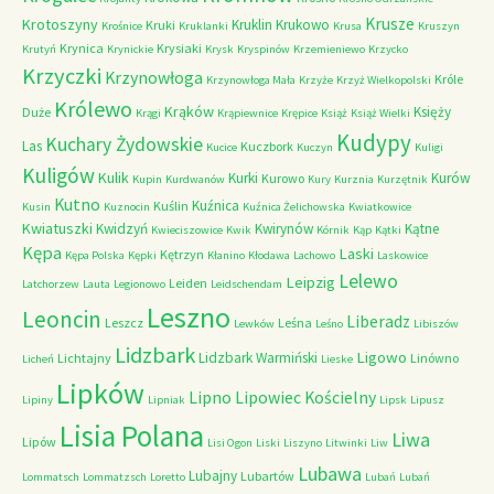
Krusze
Krotoszyny
Kruklin
Krukowo
Kruki
Krośnice
Kruklanki
Krusa
Kruszyn
Krynica
Krysiaki
Krutyń
Krynickie
Krysk
Kryspinów
Krzemieniewo
Krzycko
Krzyczki
Krzynowłoga
Króle
Krzynowłoga Mała
Krzyże
Krzyż Wielkopolski
Królewo
Krąków
Księży
Duże
Krągi
Krąpiewnice
Krępice
Książ
Książ Wielki
Kudypy
Kuchary Żydowskie
Las
Kuczbork
Kucice
Kuczyn
Kuligi
Kuligów
Kulik
Kurki
Kurów
Kurowo
Kupin
Kurdwanów
Kury
Kurznia
Kurzętnik
Kutno
Kuźnica
Kuślin
Kusin
Kuznocin
Kuźnica Żelichowska
Kwiatkowice
Kwiatuszki
Kwidzyń
Kwirynów
Kątne
Kwieciszowice
Kwik
Kórnik
Kąp
Kątki
Kępa
Laski
Kętrzyn
Kępa Polska
Kępki
Kłanino
Kłodawa
Lachowo
Laskowice
Lelewo
Leipzig
Leiden
Latchorzew
Lauta
Legionowo
Leidschendam
Leszno
Leoncin
Liberadz
Leszcz
Leśna
Lewków
Leśno
Libiszów
Lidzbark
Ligowo
Lidzbark Warmiński
Lichtajny
Linówno
Licheń
Lieske
Lipków
Lipno
Lipowiec Kościelny
Lipiny
Lipniak
Lipsk
Lipusz
Lisia Polana
Liwa
Lipów
Lisi Ogon
Liski
Liszyno
Litwinki
Liw
Lubawa
Lubajny
Lubartów
Lommatsch
Lommatzsch
Loretto
Lubań
Lubań