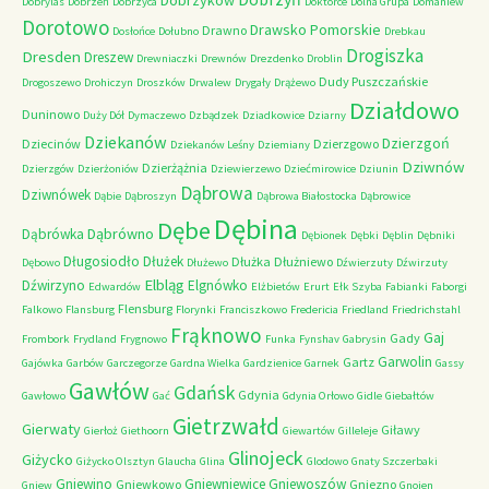
Dobrzyków
Dobrylas
Dobrzeń
Dobrzyca
Doktorce
Dolna Grupa
Domaniew
Dorotowo
Drawsko Pomorskie
Drawno
Dosłońce
Dołubno
Drebkau
Drogiszka
Dresden
Dreszew
Drewniaczki
Drewnów
Drezdenko
Droblin
Dudy Puszczańskie
Drogoszewo
Drohiczyn
Droszków
Drwalew
Drygały
Drążewo
Działdowo
Duninowo
Duży Dół
Dymaczewo
Dzbądzek
Dziadkowice
Dziarny
Dziekanów
Dzierzgoń
Dziecinów
Dzierzgowo
Dziekanów Leśny
Dziemiany
Dziwnów
Dzierżążnia
Dzierzgów
Dzierżoniów
Dziewierzewo
Dziećmirowice
Dziunin
Dąbrowa
Dziwnówek
Dąbie
Dąbroszyn
Dąbrowa Białostocka
Dąbrowice
Dębina
Dębe
Dąbrówno
Dąbrówka
Dębionek
Dębki
Dęblin
Dębniki
Długosiodło
Dłużek
Dłużka
Dłużniewo
Dębowo
Dłużewo
Dźwierzuty
Dźwirzuty
Elbląg
Dźwirzyno
Elgnówko
Edwardów
Elżbietów
Erurt
Ełk Szyba
Fabianki
Faborgi
Flensburg
Falkowo
Flansburg
Florynki
Franciszkowo
Fredericia
Friedland
Friedrichstahl
Frąknowo
Gaj
Gady
Frombork
Frydland
Frygnowo
Funka
Fynshav
Gabrysin
Garwolin
Gartz
Gajówka
Garbów
Garczegorze
Gardna Wielka
Gardzienice
Garnek
Gassy
Gawłów
Gdańsk
Gdynia
Gawłowo
Gać
Gdynia Orłowo
Gidle
Giebałtów
Gietrzwałd
Gierwaty
Giławy
Gierłoż
Giethoorn
Giewartów
Gilleleje
Glinojeck
Giżycko
Giżycko Olsztyn
Glaucha
Glina
Glodowo
Gnaty Szczerbaki
Gniewino
Gniewniewice
Gniewoszów
Gniewkowo
Gniezno
Gniew
Gnoien