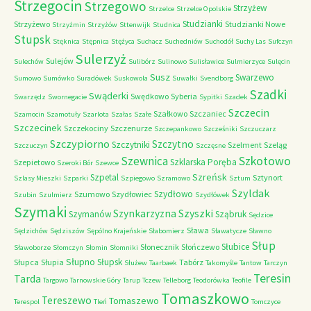
Strzegocin
Strzegowo
Strzyżew
Strzelce
Strzelce Opolskie
Studzianki
Strzyżewo
Studzianki Nowe
Strzyżmin
Strzyżów
Sttenwijk
Studnica
Stupsk
Stęknica
Stępnica
Stężyca
Suchacz
Suchedniów
Suchodół
Suchy Las
Sufczyn
Sulerzyż
Sulejów
Sulechów
Sulibórz
Sulinowo
Sulisławice
Sulmierzyce
Sulęcin
Susz
Swarzewo
Sumowo
Sumówko
Suradówek
Suskowola
Suwałki
Svendborg
Szadki
Swąderki
Swędkowo
Syberia
Swarzędz
Swornegacie
Sypitki
Szadek
Szczecin
Szałkowo
Szczaniec
Szamocin
Szamotuły
Szarlota
Szałas
Szałe
Szczecinek
Szczekociny
Szczenurze
Szczepankowo
Szcześniki
Szczuczarz
Szczypiorno
Szczytno
Szczytniki
Szelment
Szeląg
Szczuczyn
Szczęsne
Szkotowo
Szewnica
Szklarska Poręba
Szepietowo
Szeroki Bór
Szewce
Szreńsk
Szpetal
Sztynort
Szlasy Mieszki
Szparki
Szpiegowo
Szramowo
Sztum
Szyldak
Szydłowo
Szumowo
Szydłowiec
Szubin
Szulmierz
Szydłówek
Szymaki
Szyszki
Szynkarzyzna
Szymanów
Sząbruk
Sędzice
Sława
Sędzichów
Sędziszów
Sępólno Krajeńskie
Słabomierz
Sławatycze
Sławno
Słup
Słubice
Słonecznik
Słończewo
Sławoborze
Słomczyn
Słomin
Słomniki
Słupno
Słupsk
Słupca
Słupia
Tabórz
Służew
Taarbaek
Takomyśle
Tantow
Tarczyn
Teresin
Tarda
Targowo
Tarnowskie Góry
Tarup
Tczew
Telleborg
Teodorówka
Teofile
Tomaszkowo
Tereszewo
Tomaszewo
Terespol
Tleń
Tomczyce