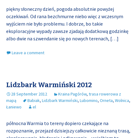
piękny słoneczny dzień, pogoda absolutnie powyżej
oczekiwań. Od rana bezchmurne niebo więc z wczesnym
wyjściem nie było problemu. I dobrze, bo takie
eksploracyjne wypady zawsze zjadają dodatkową godzinkę
albo dwie na szwendanie się po nowych terenach,
[…]
Leave a comment
Lidzbark Warmiński 2012
28 September 2012
Kraina Pagórów
,
trasa rowerowa z
mapą
Babiak
,
Lidzbark Warmiński
,
Lubomino
,
Orneta
,
Wolnica
,
Łaniewo
el
północna Warmia to tereny dopiero czekające na
rozpoznanie, przejazd dzisiejszy całkowicie nieznaną trasą,