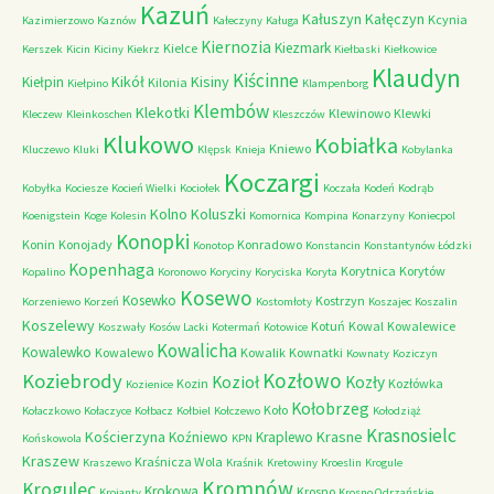
Kazuń
Kałuszyn
Kałęczyn
Kcynia
Kazimierzowo
Kaznów
Kałeczyny
Kaługa
Kiernozia
Kiezmark
Kielce
Kerszek
Kicin
Kiciny
Kiekrz
Kiełbaski
Kiełkowice
Klaudyn
Kiścinne
Kikół
Kisiny
Kiełpin
Kilonia
Kiełpino
Klampenborg
Klembów
Klekotki
Klewinowo
Klewki
Kleczew
Kleinkoschen
Kleszczów
Klukowo
Kobiałka
Kniewo
Kluczewo
Kluki
Klępsk
Knieja
Kobylanka
Koczargi
Kobyłka
Kociesze
Kocień Wielki
Kociołek
Koczała
Kodeń
Kodrąb
Kolno
Koluszki
Koenigstein
Koge
Kolesin
Komornica
Kompina
Konarzyny
Koniecpol
Konopki
Konin
Konojady
Konradowo
Konotop
Konstancin
Konstantynów Łódzki
Kopenhaga
Korytnica
Korytów
Kopalino
Koronowo
Koryciny
Koryciska
Koryta
Kosewo
Kosewko
Kostrzyn
Korzeniewo
Korzeń
Kostomłoty
Koszajec
Koszalin
Koszelewy
Kotuń
Kowal
Kowalewice
Koszwały
Kosów Lacki
Kotermań
Kotowice
Kowalicha
Kowalewko
Kowalewo
Kowalik
Kownatki
Kownaty
Koziczyn
Kozłowo
Koziebrody
Kozioł
Kozły
Kozin
Kozłówka
Kozienice
Kołobrzeg
Koło
Kołaczkowo
Kołaczyce
Kołbacz
Kołbiel
Kołczewo
Kołodziąż
Krasnosielc
Kościerzyna
Krasne
Koźniewo
Kraplewo
Końskowola
KPN
Kraszew
Kraśnicza Wola
Kraszewo
Kraśnik
Kretowiny
Kroeslin
Krogule
Kromnów
Krogulec
Krokowa
Krosno
Krojanty
Krosno Odrzańskie