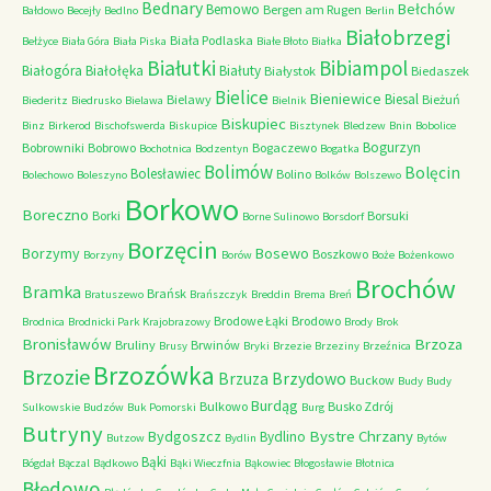
Bednary
Bełchów
Bemowo
Bergen am Rugen
Bałdowo
Becejły
Bedlno
Berlin
Białobrzegi
Biała Podlaska
Bełżyce
Biała Góra
Biała Piska
Białe Błoto
Białka
Białutki
Bibiampol
Białogóra
Białołęka
Białuty
Białystok
Biedaszek
Bielice
Bieniewice
Biesal
Bielawy
Bieżuń
Biederitz
Biedrusko
Bielawa
Bielnik
Biskupiec
Binz
Birkerod
Bischofswerda
Biskupice
Bisztynek
Bledzew
Bnin
Bobolice
Bogurzyn
Bobrowniki
Bobrowo
Bogaczewo
Bochotnica
Bodzentyn
Bogatka
Bolimów
Bolęcin
Bolesławiec
Bolino
Bolechowo
Boleszyno
Bolków
Bolszewo
Borkowo
Boreczno
Borki
Borsuki
Borne Sulinowo
Borsdorf
Borzęcin
Borzymy
Bosewo
Boszkowo
Borzyny
Borów
Boże
Bożenkowo
Brochów
Bramka
Brańsk
Bratuszewo
Brańszczyk
Breddin
Brema
Breń
Brodowe Łąki
Brodowo
Brodnica
Brodnicki Park Krajobrazowy
Brody
Brok
Bronisławów
Brzoza
Bruliny
Brwinów
Brusy
Bryki
Brzezie
Brzeziny
Brzeźnica
Brzozówka
Brzozie
Brzydowo
Brzuza
Buckow
Budy
Budy
Burdąg
Bulkowo
Busko Zdrój
Sulkowskie
Budzów
Buk Pomorski
Burg
Butryny
Bystre Chrzany
Bydgoszcz
Bydlino
Butzow
Bydlin
Bytów
Bąki
Bógdał
Bączal
Bądkowo
Bąki Wieczfnia
Bąkowiec
Błogosławie
Błotnica
Błędowo