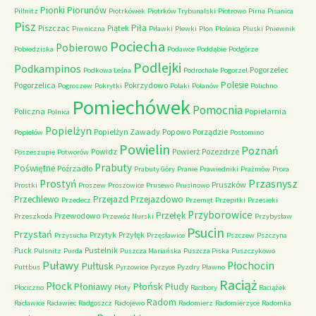
Piorunów
Pionki
Pillnitz
Piotrkówek
Piotrków Trybunalski
Piotrowo
Pirna
Pisanica
Pisz
Piła
Piszczac
Piątek
Piwniczna
Piławki
Plewki
Plon
Plośnica
Pluski
Pniewnik
Pociecha
Pobierowo
Pobiedziska
Podawce
Poddąbie
Podgórze
Podlejki
Podkampinos
Pogorzelec
Podkowa Leśna
Podrochale
Pogorzel
Polesie
Pogorzelica
Pokrzydowo
Pogroszew
Pokrytki
Polaki
Polanów
Polichno
Pomiechówek
Pomocnia
Policzna
Popielarnia
Polnica
Popielżyn
Popielżyn Zawady
Popowo
Porządzie
Popielów
Postomino
Powielin
Poznań
Powidz
Powierż
Pozezdrze
Poszeszupie
Potworów
Prabuty
Poświętne
Poźrzadło
Prabuty Góry
Pranie
Prawiedniki
Prażmów
Prora
Przasnysz
Prostyń
Pruszków
Prostki
Proszew
Proszowice
Prusewo
Prusinowo
Przechlewo
Przejazd
Przejazdowo
Przedecz
Przemęt
Przepitki
Przesieki
Przyborowice
Przełęk
Przewodowo
Przeszkoda
Przewóz Nurski
Przybysław
Psucin
Przystań
Przytyk
Przyłęk
Przysucha
Przęsławice
Pszczew
Pszczyna
Puck
Pustelnik
Pulsnitz
Purda
Puszcza Mariańska
Puszcza Piska
Puszczykowo
Puławy
Pułtusk
Płochocin
Puttbus
Pyrzowice
Pyrzyce
Pyzdry
Pławno
Raciąż
Płock
Płońsk
Płoniawy
Płudy
Płociczno
Płoty
Racibory
Raciążek
Radom
Racławice
Radawiec
Radgoszcz
Radojewo
Radomierz
Radomierzyce
Radomka