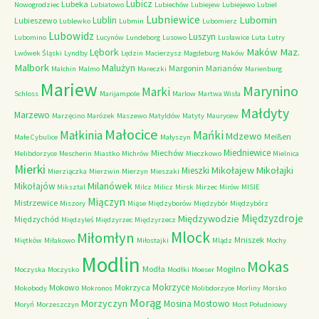
Lubicz
Lubeka
Nowogrodziec
Lubiatowo
Lubiechów
Lubiejew
Lubiejewo
Lubiel
Lubniewice
Lubomin
Lublin
Lubieszewo
Lublewko
Lubmin
Lubomierz
Lubowidz
Luszyn
Lubomino
Lucynów
Lundeborg
Lusowo
Lusławice
Luta
Lutry
Maków Maz.
Lębork
Lwówek Śląski
Lyndby
Lędzin
Macierzysz
Magdeburg
Maków
Malbork
Malużyn
Margonin
Marianów
Malchin
Malmo
Mareczki
Marienburg
Mariew
Marynino
Marki
Schloss
Marijampole
Marlow
Martwa Wisła
Małdyty
Marzewo
Marzęcino
Marózek
Maszewo
Matyldów
Matyty
Maurycew
Małocice
Małkinia
Mańki
Mdzewo
Meißen
Małe Cybulice
Małyszyn
Miedniewice
Miechów
Melibdorzyce
Mescherin
Miastko
Michrów
Mieczkowo
Mielnica
Mierki
Mikołajew
Mikołajki
Mieszki
Mierziączka
Mierzwin
Mierzyn
Mieszaki
Milanówek
Mikołajów
Miksztal
Milcz
Milicz
Mirsk
Mirzec
Mirów
MISIE
Miączyn
Mistrzewice
Miszory
Miąse
Międzyborów
Międzybór
Międzybórz
Międzyzdroje
Międzywodzie
Międzychód
Międzyleś
Międzyrzec
Międzyrzecz
Mlock
Miłomłyn
Mniszek
Miętków
Miłakowo
Miłostajki
Mlądz
Mochy
Modlin
Mokas
Modła
Mogilno
Moczyska
Moczysko
Modłki
Moeser
Mokrzyce
Mokowo
Mokrzyca
Mokobody
Mokronos
Molibdorzyce
Morliny
Morsko
Morąg
Morzyczyn
Mosina
Mostowo
Moryń
Morzeszczyn
Most Południowy