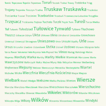
Toruń
Treblinka
Tomki
Topczewo
Topolin
Toporowo
Toszek
Trakai
Trawy
Trląg
Truskaw
Truskawka
Trojany
Trojanów
Troszyn
Trudna
Truskolas
Trzebiatów
Trzcianka
Trzciniec
Trzciel
Trzebuń
Trzemeszno Lubuskie
Trzygłów
Trzęsacz
Turośl
Tuczki
Tuchola
Trzścianka
Trębice
Tujsk
Tum
Turza Wielka
Tułowice
Tynwałd
Tuł
Tułodziad
Tłuchowo
Tyłowo
Tuławki
Ukta
Tłuszcz
Ulinia
Uniechowo
Uchacze
Udryn
Ulikowo
Ulrichorst
Umiastów
Urle
Unieszewo
Uniszki
Unierzyż
Unierzyż Strzegowo
Unin
Upałty
Urowo
Ustka
Ursus
Uzdowo
Urszulin
Usedom
Ustanówek
Ustroń
Uznam
Uścięcice
Vallo
Vilnius
Varso Tower
Veivieriai
Velo Krynica
Velo Poprad
Ves
Wadąg
Walidrogi
Walim
Warka
Warlity Wielkie
Warchały
Warmiak
Wapnica
Warlity
Warszawa
Warta
Wawrzyszew
Wałbrzych
Wałcz
Ważne Młyny
Wda
Wdzydze
Weimar
Weißenberg
Wejsuny
Wiartel
Wejherowo
Welzow
Wereszczyn
Weronika
Westerplatte
Wieczfnia Kościelna
Wieczfnia
Wicko
Wichulec
Wiejce
Wiejsce
Wiersze
Wielbark
Wieliszew
Wieniec
Wieleń
Wielgie
Wielka Piaśnica
Wierzchucino
Wierzchowo
Wierzba
Wierzbica
Wierzbinek
Wierzbno
Wierzchołek
Wikielec
Wiktorów
Wierzchy
Wiesiółka
Wiewiec
Wiewiórów
Wilanów
Wilczkowo
Wilków
Windyki
Wilkasy
Wilczęta
Wilga
Wincenta
Wincentowo
Wincentów