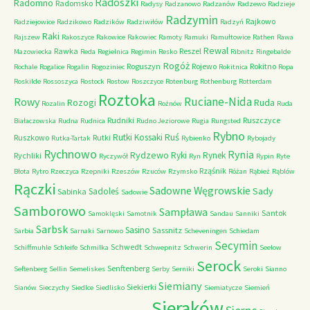
Radoszki
Radomno
Radomsko
Radysy
Radzanowo
Radzanów
Radzewo
Radzieje
Radzymin
Rajkowo
Radziejowice
Radzikowo
Radzików
Radziwiłów
Radzyń
Raki
Rajszew
Rakoszyce
Rakowice
Rakowiec
Ramoty
Ramuki
Ramułtowice
Rathen
Rawa
Rewal
Rawka
Reszel
Mazowiecka
Reda
Regielnica
Regimin
Resko
Ribnitz
Ringebalde
Rogóż
Roguszyn
Rojewo
Rokitno
Rochale
Rogalice
Rogalin
Rogoziniec
Rokitnica
Ropa
Roskilde
Rossoszyca
Rostock
Rostow
Roszczyce
Rotenburg
Rothenburg
Rotterdam
Roztoka
Ruciane-Nida
Rowy
Rozogi
Ruda
Rozalin
Rożnów
Ruda
Rudniki
Ruszczyce
Białaczowska
Rudna
Rudnica
Rudno Jeziorowe
Rugia
Rungsted
Rybno
Ruś
Rutki Kossaki
Ruszkowo
Rutki
Rutka-Tartak
Rybienko
Rybojady
Rychnowo
Rynia
Rydzewo
Ryki
Rynek
Rychliki
Ryczywół
Ryn
Rypin
Ryte
Rząśnik
Błota
Rytro
Rzeczyca
Rzepniki
Rzeszów
Rzuców
Rzymsko
Różan
Rąbież
Rąblów
Rączki
Sadowne Węgrowskie
Sady
Sadoleś
Sabinka
Sadowie
Samborowo
Sampława
Santok
Samoklęski
Samotnik
Sandau
Sanniki
Sarbsk
Sasino
Sassnitz
Sarbia
Sarnaki
Sarnowo
Scheveningen
Schiedam
Secymin
Schwedt
Schiffmuhle
Schleife
Schmilka
Schwepnitz
Schwerin
Seelow
Serock
Senftenberg
Seftenberg
Sellin
Semeliskes
Serby
Serniki
Seroki
Sianno
Siemiany
Siekierki
Sianów
Sieczychy
Siedlce
Siedlisko
Siemiatycze
Siemień
Sieraków