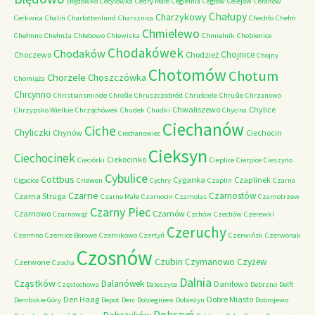
Błędówko
Cecylówka
Cedry Małe
Cegielnia
Cegłów
Celejów
Ceranów
Chałupy
Charzykowy
Cerkwica
Chalin
Charlottenlund
Charsznica
Chechło
Chełm
Chmielewo
Chełmno
Chełmża
Chlebowo
Chlewiska
Chmielnik
Chobienice
Chodakówek
Chodaków
Chojnice
Choczewo
Chodzież
Chojny
Chotomów
Chotum
Chorzele
Choszczówka
Chomiąża
Chrcynno
Christiansminde
Chrośle
Chruszczobród
Chruściele
Chruśle
Chrzanowo
Chwaliszewo
Chylice
Chrzypsko Wielkie
Chrząchówek
Chudek
Chudki
Chycina
Ciechanów
Ciche
Chyliczki
Chynów
Ciechocin
Ciechanowiec
Cieksyn
Ciechocinek
Ciekocinko
Cieciórki
Cieplice
Cierpice
Cieszyno
Cybulice
Cottbus
Cyganka
Czaplinek
Cigacice
Criewen
Cychry
Czaplin
Czarna
Czarne
Czarnostów
Czarna Struga
Czarne Małe
Czarnocin
Czarnolas
Czarnotrzew
Czarny Piec
Czarnowo
Czarnów
Czarnowąż
Czchów
Czechów
Czerewki
Czeruchy
Czermno
Czernice Borowe
Czernikowo
Czertyń
Czerwińsk
Czerwonak
Czosnów
Czubin
Czymanowo
Czyżew
Czerwone
Czocha
Dalnia
Cząstków
Dalanówek
Daniłowo
Częstochowa
Daleszyce
Debrzno
Delft
Den Haag
Dobre Miasto
Dembskie Góry
Depot
Derc
Dobiegniew
Dobieżyn
Dobrojewo
Dobrzyń