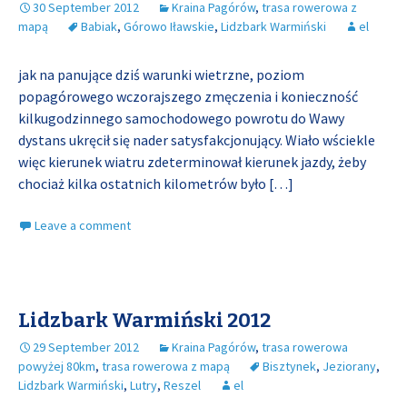
30 September 2012
Kraina Pagórów
,
trasa rowerowa z
mapą
Babiak
,
Górowo Iławskie
,
Lidzbark Warmiński
el
jak na panujące dziś warunki wietrzne, poziom
popagórowego wczorajszego zmęczenia i konieczność
kilkugodzinnego samochodowego powrotu do Wawy
dystans ukręcił się nader satysfakcjonujący. Wiało wściekle
więc kierunek wiatru zdeterminował kierunek jazdy, żeby
chociaż kilka ostatnich kilometrów było
[…]
Leave a comment
Lidzbark Warmiński 2012
29 September 2012
Kraina Pagórów
,
trasa rowerowa
powyżej 80km
,
trasa rowerowa z mapą
Bisztynek
,
Jeziorany
,
Lidzbark Warmiński
,
Lutry
,
Reszel
el