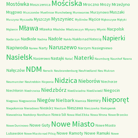
Mościska
Mostówka
Mrzeżyno
Mroczno
Mrozy
Moszczenica
Muszaki
Mrągowo
Murzynowo
Mszczonów
Muellrose
Muncheberg
Murowaniec
Myszyniec
Myszczyn
Mącice
Muszyna
Myszadła
Myślinów
Mąkoszyce
Mątyki
Mława
Nacpolsk
Mławka
Mężenin
Młochów
Młodzieszyn
Młynary
Młynki
Napierki
Nadkole
Nadole
Nakło nad Notecią
Nadarzyn
Nadma
Nakło
Naruszewo
Napiwoda
Narty
Narzym
Nasiegniewo
Narew
Nasielsk
Naterki
Nastajki
Nasierowo
Natać
Naumburg
Naunhof
Nawra
NDM
Nałęczów
Nerwik
Neubrandenburg
Neufriedland
Neu Mukran
Nidzica
Nieborów
Niechorze
Neumunster
Neutrebbin
Nicponia
Niedzbórz
Niegocin
Niechłonin
Niedrzwica
Niedźwiadna
Niedźwiedź
Nieporęt
Niegów
Nielbark
Niemiry
Niegowa
Niegowonice
Niemica
Nieszawa
Nieskórz
Niepołomice
Nieradowo
Niestum
Nieszawka
Nietoperek
Nowa Sól
Niewodnica
Nootdorp
Nordhavn
Nowa Wieś Ełcka
Nowa Wrona
Nowe Brzesko
Nowe Miasto
Nowe Guty
Nowe Miasto
Nowe Duninowo
Nowe Ramoty
Nowe Ramuki
Lubawskie
Nowe Miasto nad Pilicą
Nowe