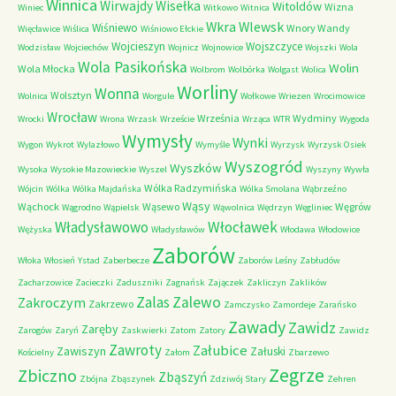
Winnica
Wirwajdy
Wisełka
Witoldów
Wizna
Winiec
Witkowo
Witnica
Wkra
Wlewsk
Wiśniewo
Wnory Wandy
Więcławice
Wiślica
Wiśniowo Ełckie
Wojcieszyn
Wojszczyce
Wodzisław
Wojciechów
Wojnicz
Wojnowice
Wojszki
Wola
Wola Pasikońska
Wolin
Wola Młocka
Wolbrom
Wolbórka
Wolgast
Wolica
Worliny
Wonna
Wolsztyn
Wolnica
Worgule
Wołkowe
Wriezen
Wrocimowice
Wrocław
Września
Wydminy
Wrocki
Wrona
Wrzask
Wrzeście
Wrząca
WTR
Wygoda
Wymysły
Wynki
Wygon
Wykrot
Wylazłowo
Wymyśle
Wyrzysk
Wyrzysk Osiek
Wyszogród
Wyszków
Wysoka
Wysokie Mazowieckie
Wyszel
Wyszyny
Wywła
Wólka Radzymińska
Wójcin
Wólka
Wólka Majdańska
Wólka Smolana
Wąbrzeźno
Wąsy
Wąchock
Wąsewo
Węgrów
Wągrodno
Wąpielsk
Wąwolnica
Wędrzyn
Węgliniec
Władysławowo
Włocławek
Wężyska
Władysławów
Włodawa
Włodowice
Zaborów
Włoka
Włosień
Ystad
Zaberbecze
Zaborów Leśny
Zabłudów
Zacharzowice
Zacieczki
Zaduszniki
Zagnańsk
Zajączek
Zakliczyn
Zaklików
Zalas
Zalewo
Zakroczym
Zakrzewo
Zamczysko
Zamordeje
Zarańsko
Zawady
Zawidz
Zaręby
Zarogów
Zaryń
Zaskwierki
Zatom
Zatory
Zawidz
Zawroty
Załubice
Zawiszyn
Załuski
Kościelny
Załom
Zbarzewo
Zegrze
Zbiczno
Zbąszyń
Zbójna
Zbąszynek
Zdziwój Stary
Zehren