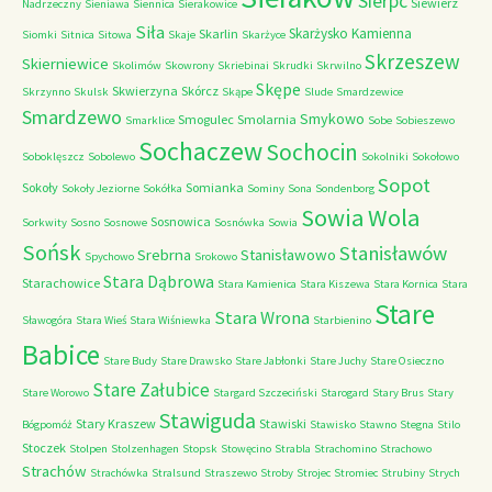
Sierpc
Siewierz
Nadrzeczny
Sieniawa
Siennica
Sierakowice
Siła
Skarżysko Kamienna
Skarlin
Siomki
Sitnica
Sitowa
Skaje
Skarżyce
Skrzeszew
Skierniewice
Skolimów
Skowrony
Skriebinai
Skrudki
Skrwilno
Skępe
Skwierzyna
Skórcz
Skrzynno
Skulsk
Skąpe
Slude
Smardzewice
Smardzewo
Smykowo
Smogulec
Smolarnia
Smarklice
Sobe
Sobieszewo
Sochaczew
Sochocin
Soboklęszcz
Sobolewo
Sokolniki
Sokołowo
Sopot
Sokoły
Somianka
Sokoły Jeziorne
Sokółka
Sominy
Sona
Sondenborg
Sowia Wola
Sosnowica
Sorkwity
Sosno
Sosnowe
Sosnówka
Sowia
Sońsk
Stanisławów
Srebrna
Stanisławowo
Spychowo
Srokowo
Stara Dąbrowa
Starachowice
Stara Kamienica
Stara Kiszewa
Stara Kornica
Stara
Stare
Stara Wrona
Sławogóra
Stara Wieś
Stara Wiśniewka
Starbienino
Babice
Stare Budy
Stare Drawsko
Stare Jabłonki
Stare Juchy
Stare Osieczno
Stare Załubice
Stare Worowo
Stargard Szczeciński
Starogard
Stary Brus
Stary
Stawiguda
Stary Kraszew
Stawiski
Bógpomóż
Stawisko
Stawno
Stegna
Stilo
Stoczek
Stolpen
Stolzenhagen
Stopsk
Stowęcino
Strabla
Strachomino
Strachowo
Strachów
Strachówka
Stralsund
Straszewo
Stroby
Strojec
Stromiec
Strubiny
Strych