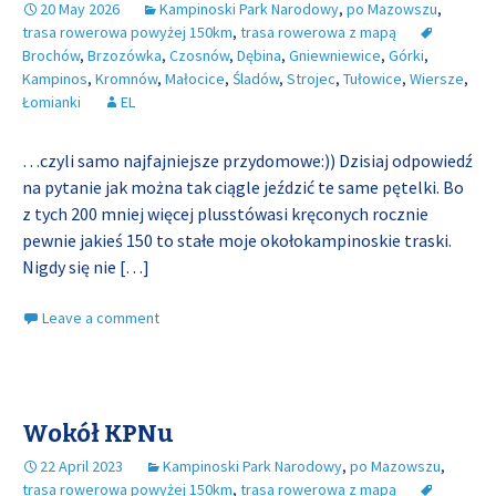
20 May 2026
Kampinoski Park Narodowy
,
po Mazowszu
,
trasa rowerowa powyżej 150km
,
trasa rowerowa z mapą
Brochów
,
Brzozówka
,
Czosnów
,
Dębina
,
Gniewniewice
,
Górki
,
Kampinos
,
Kromnów
,
Małocice
,
Śladów
,
Strojec
,
Tułowice
,
Wiersze
,
Łomianki
EL
…czyli samo najfajniejsze przydomowe:)) Dzisiaj odpowiedź
na pytanie jak można tak ciągle jeździć te same pętelki. Bo
z tych 200 mniej więcej plusstówasi kręconych rocznie
pewnie jakieś 150 to stałe moje okołokampinoskie traski.
Nigdy się nie
[…]
Leave a comment
Wokół KPNu
22 April 2023
Kampinoski Park Narodowy
,
po Mazowszu
,
trasa rowerowa powyżej 150km
,
trasa rowerowa z mapą