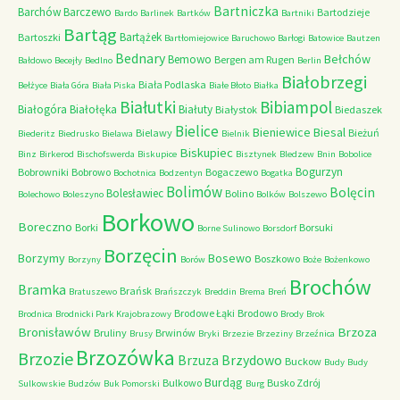
Bartniczka
Barchów
Barczewo
Bartodzieje
Bardo
Barlinek
Bartków
Bartniki
Bartąg
Bartążek
Bartoszki
Bartłomiejowice
Baruchowo
Barłogi
Batowice
Bautzen
Bednary
Bełchów
Bemowo
Bergen am Rugen
Bałdowo
Becejły
Bedlno
Berlin
Białobrzegi
Biała Podlaska
Bełżyce
Biała Góra
Biała Piska
Białe Błoto
Białka
Białutki
Bibiampol
Białogóra
Białołęka
Białuty
Białystok
Biedaszek
Bielice
Bieniewice
Biesal
Bielawy
Bieżuń
Biederitz
Biedrusko
Bielawa
Bielnik
Biskupiec
Binz
Birkerod
Bischofswerda
Biskupice
Bisztynek
Bledzew
Bnin
Bobolice
Bogurzyn
Bobrowniki
Bobrowo
Bogaczewo
Bochotnica
Bodzentyn
Bogatka
Bolimów
Bolęcin
Bolesławiec
Bolino
Bolechowo
Boleszyno
Bolków
Bolszewo
Borkowo
Boreczno
Borki
Borsuki
Borne Sulinowo
Borsdorf
Borzęcin
Borzymy
Bosewo
Boszkowo
Borzyny
Borów
Boże
Bożenkowo
Brochów
Bramka
Brańsk
Bratuszewo
Brańszczyk
Breddin
Brema
Breń
Brodowe Łąki
Brodowo
Brodnica
Brodnicki Park Krajobrazowy
Brody
Brok
Bronisławów
Brzoza
Bruliny
Brwinów
Brusy
Bryki
Brzezie
Brzeziny
Brzeźnica
Brzozówka
Brzozie
Brzydowo
Brzuza
Buckow
Budy
Budy
Burdąg
Bulkowo
Busko Zdrój
Sulkowskie
Budzów
Buk Pomorski
Burg