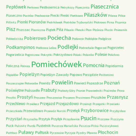
Piasecznica
Pepłówek
Pestkownica
Perkowo
Petrykozy
Piaecznica
Pilaszków
Piaseczno
Piecki
Pieski
Piastów
Piechowice
Pietkowo
Pilawa
Pilica
Piorunów
Pionki
Pillnitz
Piotrkówek
Piotrków Trybunalski
Piotrowo
Pirna
Pisanica
Pisz
Piła
Piszczac
Piątek
Piwniczna
Piławki
Plewki
Plon
Plośnica
Pluski
Pniewnik
Pociecha
Pobierowo
Pobiedziska
Podawce
Poddąbie
Podgórze
Podlejki
Podkampinos
Pogorzelec
Podkowa Leśna
Podrochale
Pogorzel
Polesie
Pogorzelica
Pokrzydowo
Pogroszew
Pokrytki
Polaki
Polanów
Polichno
Pomiechówek
Pomocnia
Policzna
Popielarnia
Polnica
Popielżyn
Popielżyn Zawady
Popowo
Porządzie
Popielów
Postomino
Powielin
Poznań
Powidz
Powierż
Pozezdrze
Poszeszupie
Potworów
Prabuty
Poświętne
Poźrzadło
Prabuty Góry
Pranie
Prawiedniki
Prażmów
Prora
Przasnysz
Prostyń
Pruszków
Prostki
Proszew
Proszowice
Prusewo
Prusinowo
Przechlewo
Przejazd
Przejazdowo
Przedecz
Przemęt
Przepitki
Przesieki
Przyborowice
Przełęk
Przewodowo
Przeszkoda
Przewóz Nurski
Przybysław
Psucin
Przystań
Przytyk
Przyłęk
Przysucha
Przęsławice
Pszczew
Pszczyna
Puck
Pustelnik
Pulsnitz
Purda
Puszcza Mariańska
Puszcza Piska
Puszczykowo
Puławy
Pułtusk
Płochocin
Puttbus
Pyrzowice
Pyrzyce
Pyzdry
Pławno