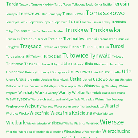
Teresin
Tarda
Targowo
Tarnowskie Góry
Tarup
Tczew
Telleborg
Teodorówka
Teofile
Tomaszkowo
Tereszewo
Tomaszewo
Terespol
Tleń
Tomaryny
Toruń
Treblinka
Tomczyce
Tomki
Topczewo
Topolin
Toporowo
Toszek
Trakai
Trawy
Truskaw
Truskawka
Trojany
Trląg
Trojanów
Troszyn
Trudna
Trzebiatów
Trzcianka
Trzciniec
Truskolas
Trzciel
Trzebuń
Trzemeszno Lubuskie
Trzęsacz
Turośl
Tuczki
Tuchola
Trzygłów
Trzścianka
Trębice
Tujsk
Tum
Tułowice
Tynwałd
Tuł
Tułodziad
Tyłowo
Turza Wielka
Tuławki
Ukta
Tłuchowo
Tłuszcz
Ulinia
Uchacze
Udryn
Ulikowo
Ulrichorst
Umiastów
Urle
Unieszewo
Uniechowo
Uniszki
Unierzyż
Unierzyż Strzegowo
Unin
Upałty
Ustka
Ursus
Uzdowo
Urowo
Urszulin
Usedom
Ustanówek
Ustroń
Uznam
Uścięcice
Vilnius
Vallo
Varso Tower
Veivieriai
Velo Krynica
Velo Poprad
Ves
Wadąg
Walidrogi
Walim
Warka
Warlity Wielkie
Warchały
Warmiak
Wapnica
Warlity
Warszawa
Warta
Wawrzyszew
Wałbrzych
Wałcz
Ważne Młyny
Wda
Wdzydze
Weimar
Weißenberg
Wejsuny
Wiartel
Wejherowo
Welzow
Wereszczyn
Weronika
Westerplatte
Wieczfnia Kościelna
Wieczfnia
Wicko
Wichulec
Wiejce
Wiejsce
Wiersze
Wielbark
Wieliszew
Wieniec
Wieleń
Wielgie
Wielka Piaśnica
Wierzchucino
Wierzchowo
Wierzba
Wierzbica
Wierzbinek
Wierzbno
Wierzchołek