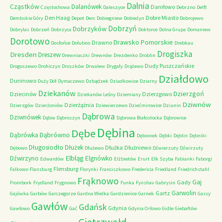
Dalnia
Cząstków
Dalanówek
Daniłowo
Częstochowa
Daleszyce
Debrzno
Delft
Den Haag
Dobre Miasto
Dembskie Góry
Depot
Derc
Dobiegniew
Dobieżyn
Dobrojewo
Dobrzyń
Dobrzyków
Dobrylas
Dobrzeń
Dobrzyca
Doktorce
Dolna Grupa
Domaniew
Dorotowo
Drawsko Pomorskie
Drawno
Dosłońce
Dołubno
Drebkau
Drogiszka
Dresden
Dreszew
Drewniaczki
Drewnów
Drezdenko
Droblin
Dudy Puszczańskie
Drogoszewo
Drohiczyn
Droszków
Drwalew
Drygały
Drążewo
Działdowo
Duninowo
Duży Dół
Dymaczewo
Dzbądzek
Dziadkowice
Dziarny
Dziekanów
Dzierzgoń
Dziecinów
Dzierzgowo
Dziekanów Leśny
Dziemiany
Dziwnów
Dzierżążnia
Dzierzgów
Dzierżoniów
Dziewierzewo
Dziećmirowice
Dziunin
Dąbrowa
Dziwnówek
Dąbie
Dąbroszyn
Dąbrowa Białostocka
Dąbrowice
Dębina
Dębe
Dąbrówno
Dąbrówka
Dębionek
Dębki
Dęblin
Dębniki
Długosiodło
Dłużek
Dłużka
Dłużniewo
Dębowo
Dłużewo
Dźwierzuty
Dźwirzuty
Elbląg
Dźwirzyno
Elgnówko
Edwardów
Elżbietów
Erurt
Ełk Szyba
Fabianki
Faborgi
Flensburg
Falkowo
Flansburg
Florynki
Franciszkowo
Fredericia
Friedland
Friedrichstahl
Frąknowo
Gaj
Gady
Frombork
Frydland
Frygnowo
Funka
Fynshav
Gabrysin
Garwolin
Gartz
Gajówka
Garbów
Garczegorze
Gardna Wielka
Gardzienice
Garnek
Gassy
Gawłów
Gdańsk
Gdynia
Gawłowo
Gać
Gdynia Orłowo
Gidle
Giebałtów