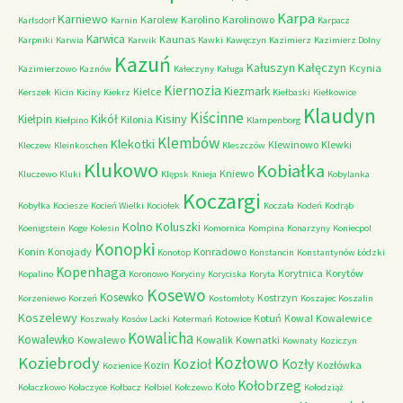
Karpa
Karniewo
Karolew
Karolino
Karolinowo
Karlsdorf
Karnin
Karpacz
Karwica
Kaunas
Karpniki
Karwia
Karwik
Kawki
Kawęczyn
Kazimierz
Kazimierz Dolny
Kazuń
Kałuszyn
Kałęczyn
Kcynia
Kazimierzowo
Kaznów
Kałeczyny
Kaługa
Kiernozia
Kiezmark
Kielce
Kerszek
Kicin
Kiciny
Kiekrz
Kiełbaski
Kiełkowice
Klaudyn
Kiścinne
Kikół
Kisiny
Kiełpin
Kilonia
Kiełpino
Klampenborg
Klembów
Klekotki
Klewinowo
Klewki
Kleczew
Kleinkoschen
Kleszczów
Klukowo
Kobiałka
Kniewo
Kluczewo
Kluki
Klępsk
Knieja
Kobylanka
Koczargi
Kobyłka
Kociesze
Kocień Wielki
Kociołek
Koczała
Kodeń
Kodrąb
Kolno
Koluszki
Koenigstein
Koge
Kolesin
Komornica
Kompina
Konarzyny
Koniecpol
Konopki
Konin
Konojady
Konradowo
Konotop
Konstancin
Konstantynów Łódzki
Kopenhaga
Korytnica
Korytów
Kopalino
Koronowo
Koryciny
Koryciska
Koryta
Kosewo
Kosewko
Kostrzyn
Korzeniewo
Korzeń
Kostomłoty
Koszajec
Koszalin
Koszelewy
Kotuń
Kowal
Kowalewice
Koszwały
Kosów Lacki
Kotermań
Kotowice
Kowalicha
Kowalewko
Kowalewo
Kowalik
Kownatki
Kownaty
Koziczyn
Kozłowo
Koziebrody
Kozioł
Kozły
Kozin
Kozłówka
Kozienice
Kołobrzeg
Koło
Kołaczkowo
Kołaczyce
Kołbacz
Kołbiel
Kołczewo
Kołodziąż