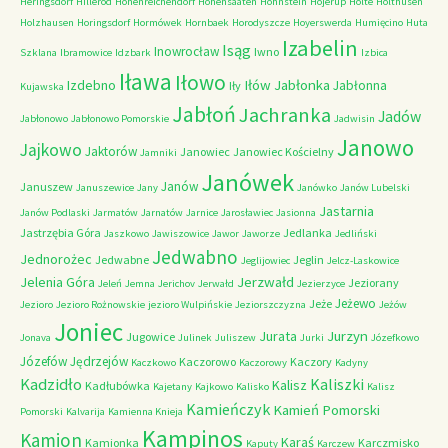
Heringsdorf
Hillerod
Hohenreichendorf
Hohensaaten
Hohnstein
Hojerup
Holte
Holthusen
Holzhausen
Horingsdorf
Hormówek
Hornbaek
Horodyszcze
Hoyerswerda
Humięcino
Huta
Izabelin
Isąg
Inowrocław
Iwno
Szklana
Ibramowice
Idzbark
Izbica
Iława
Iłowo
Iłów
Jabłonka
Izdebno
Jabłonna
Iły
Kujawska
Jabłoń
Jachranka
Jadów
Jabłonowo
Jabłonowo Pomorskie
Jadwisin
Janowo
Jajkowo
Jaktorów
Janowiec
Janowiec Kościelny
Jamniki
Janówek
Janów
Januszew
Januszewice
Jany
Janówko
Janów Lubelski
Jastarnia
Janów Podlaski
Jarmatów
Jarnatów
Jarnice
Jarosławiec
Jasionna
Jastrzębia Góra
Jedlanka
Jaszkowo
Jawiszowice
Jawor
Jaworze
Jedliński
Jedwabno
Jednorożec
Jedwabne
Jeglin
Jeglijowiec
Jelcz-Laskowice
Jerzwałd
Jelenia Góra
Jeziorany
Jeleń
Jemna
Jerichov
Jerwałd
Jezierzyce
Jeżewo
Jeże
Jezioro
Jezioro Rożnowskie
jezioro Wulpińskie
Jeziorszczyzna
Jeżów
Joniec
Jurzyn
Jurata
Jugowice
Jonava
Julinek
Juliszew
Jurki
Józefkowo
Józefów
Jędrzejów
Kaczorowo
Kaczory
Kaczkowo
Kaczorowy
Kadyny
Kadzidło
Kaliszki
Kalisz
Kadłubówka
Kajetany
Kajkowo
Kalisko
Kalisz
Kamieńczyk
Kamień Pomorski
Pomorski
Kalvarija
Kamienna Knieja
Kampinos
Kamion
Karaś
Kamionka
Karczmisko
Kaputy
Karczew