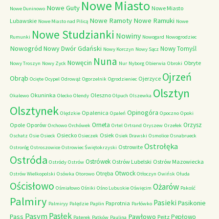
Nowe Miasto
Nowe Guty
Nowe Miasto
Nowe Duninowo
Nowe Ramoty
Nowe Ramuki
Lubawskie
Nowe Miasto nad Pilicą
Nowe
Nowe Studzianki
Nowiny
Rumunki
Nowogard
Nowogrodziec
Nowogród
Nowy Dwór Gdański
Nowy Tomyśl
Nowy Korczyn
Nowy Sącz
Nuna
Nowęcin
Obryte
Nowy Troszyn
Nowy Zyck
Nur
Nyborg
Obierwia
Obroki
Ojrzeń
Obrąb
Ojerzyce
Ocięte
Ocypel
Odrowąż
Ogorzelnik
Ogrodzieniec
Olsztyn
Okuninka
Oleszno
Okalewo
Olecko
Olendy
Olpuch
Olszewka
Olsztynek
Opinogóra
Opalenica
Olędzkie
Opaleń
Opoczno
Opoki
Orneta
Orzysz
Opole
Oporów
Orchowo
Orchówek
Ortel
Ortrand
Oryszew
Orzełek
Osiecko
Osiek
Oschatz
Osie
Osieck
Osieczek
Osiek Drawski
Osmolice
Osnabrueck
Ostrołęka
Ostrowite
Ostroróg
Ostroszowice
Ostrowiec Świętokrzyski
Ostróda
Ostrówek
Ostrów Lubelski
Ostrów Mazowiecka
Ostródy
Ostrów
Otwock
Otręba
Ostrów Wielkopolski
Osówka
Otorowo
Otłoczyn
Owińsk
Ołuda
Ościsłowo
Ożarów
Ośmiałowo
Ośniki
Ośno Lubuskie
Oświęcim
Pakość
Palmiry
Pasieki
Pasikonie
Paprotnia
Palmiryy
Palędzie
Paplin
Parłówko
Pasłęk
Pasym
Pawłowo
Pass
Pepłowo
Peitz
Paterek
Patków
Paulina