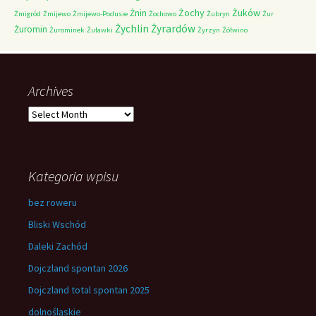
Żochy
Żuków
Żnin
Żmigród
Żmijewo
Żmijewo-Podusie
Żochowo
Żubryn
Żur
Żychlin
Żyrardów
Żuromin
Żurominek
Żuławki
Żyrzyn
Żółwino
Archives
Archives
Kategoria wpisu
bez roweru
Bliski Wschód
Daleki Zachód
Dojczland spontan 2026
Dojczland total spontan 2025
dolnośląskie