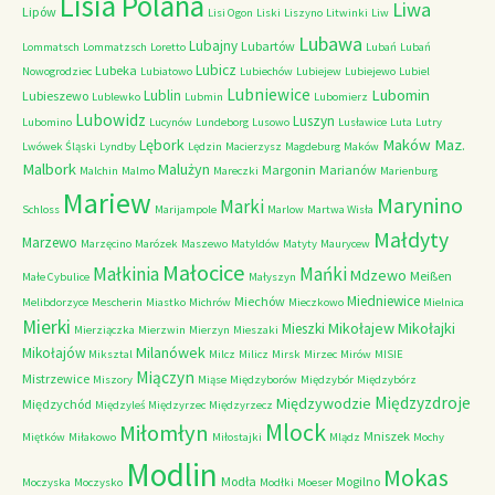
Lisia Polana
Liwa
Lipów
Lisi Ogon
Liski
Liszyno
Litwinki
Liw
Lubawa
Lubajny
Lubartów
Lommatsch
Lommatzsch
Loretto
Lubań
Lubań
Lubicz
Lubeka
Nowogrodziec
Lubiatowo
Lubiechów
Lubiejew
Lubiejewo
Lubiel
Lubniewice
Lubomin
Lublin
Lubieszewo
Lublewko
Lubmin
Lubomierz
Lubowidz
Luszyn
Lubomino
Lucynów
Lundeborg
Lusowo
Lusławice
Luta
Lutry
Maków Maz.
Lębork
Lwówek Śląski
Lyndby
Lędzin
Macierzysz
Magdeburg
Maków
Malbork
Malużyn
Margonin
Marianów
Malchin
Malmo
Mareczki
Marienburg
Mariew
Marynino
Marki
Schloss
Marijampole
Marlow
Martwa Wisła
Małdyty
Marzewo
Marzęcino
Marózek
Maszewo
Matyldów
Matyty
Maurycew
Małocice
Małkinia
Mańki
Mdzewo
Meißen
Małe Cybulice
Małyszyn
Miedniewice
Miechów
Melibdorzyce
Mescherin
Miastko
Michrów
Mieczkowo
Mielnica
Mierki
Mikołajew
Mikołajki
Mieszki
Mierziączka
Mierzwin
Mierzyn
Mieszaki
Milanówek
Mikołajów
Miksztal
Milcz
Milicz
Mirsk
Mirzec
Mirów
MISIE
Miączyn
Mistrzewice
Miszory
Miąse
Międzyborów
Międzybór
Międzybórz
Międzyzdroje
Międzywodzie
Międzychód
Międzyleś
Międzyrzec
Międzyrzecz
Mlock
Miłomłyn
Mniszek
Miętków
Miłakowo
Miłostajki
Mlądz
Mochy
Modlin
Mokas
Modła
Mogilno
Moczyska
Moczysko
Modłki
Moeser