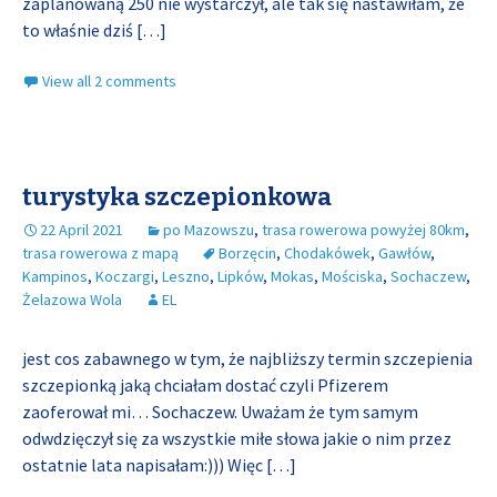
zaplanowaną 250 nie wystarczył, ale tak się nastawiłam, że
to właśnie dziś
[…]
View all 2 comments
turystyka szczepionkowa
22 April 2021
po Mazowszu
,
trasa rowerowa powyżej 80km
,
trasa rowerowa z mapą
Borzęcin
,
Chodakówek
,
Gawłów
,
Kampinos
,
Koczargi
,
Leszno
,
Lipków
,
Mokas
,
Mościska
,
Sochaczew
,
Żelazowa Wola
EL
jest cos zabawnego w tym, że najbliższy termin szczepienia
szczepionką jaką chciałam dostać czyli Pfizerem
zaoferował mi… Sochaczew. Uważam że tym samym
odwdzięczył się za wszystkie miłe słowa jakie o nim przez
ostatnie lata napisałam:))) Więc
[…]