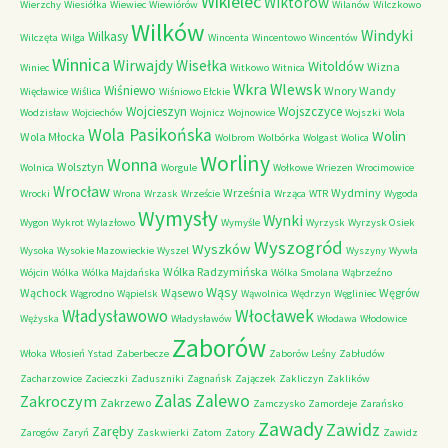
Wikielec
Wiktorów
Wierzchy
Wiesiółka
Wiewiec
Wiewiórów
Wilanów
Wilczkowo
Wilków
Windyki
Wilkasy
Wilczęta
Wilga
Wincenta
Wincentowo
Wincentów
Winnica
Wirwajdy
Wisełka
Witoldów
Wizna
Winiec
Witkowo
Witnica
Wkra
Wlewsk
Wiśniewo
Wnory Wandy
Więcławice
Wiślica
Wiśniowo Ełckie
Wojcieszyn
Wojszczyce
Wodzisław
Wojciechów
Wojnicz
Wojnowice
Wojszki
Wola
Wola Pasikońska
Wolin
Wola Młocka
Wolbrom
Wolbórka
Wolgast
Wolica
Worliny
Wonna
Wolsztyn
Wolnica
Worgule
Wołkowe
Wriezen
Wrocimowice
Wrocław
Września
Wydminy
Wrocki
Wrona
Wrzask
Wrzeście
Wrząca
WTR
Wygoda
Wymysły
Wynki
Wygon
Wykrot
Wylazłowo
Wymyśle
Wyrzysk
Wyrzysk Osiek
Wyszogród
Wyszków
Wysoka
Wysokie Mazowieckie
Wyszel
Wyszyny
Wywła
Wólka Radzymińska
Wójcin
Wólka
Wólka Majdańska
Wólka Smolana
Wąbrzeźno
Wąsy
Wąchock
Wąsewo
Węgrów
Wągrodno
Wąpielsk
Wąwolnica
Wędrzyn
Węgliniec
Władysławowo
Włocławek
Wężyska
Władysławów
Włodawa
Włodowice
Zaborów
Włoka
Włosień
Ystad
Zaberbecze
Zaborów Leśny
Zabłudów
Zacharzowice
Zacieczki
Zaduszniki
Zagnańsk
Zajączek
Zakliczyn
Zaklików
Zalas
Zalewo
Zakroczym
Zakrzewo
Zamczysko
Zamordeje
Zarańsko
Zawady
Zawidz
Zaręby
Zarogów
Zaryń
Zaskwierki
Zatom
Zatory
Zawidz