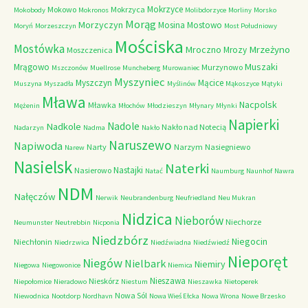
Mokrzyce
Mokowo
Mokrzyca
Mokobody
Mokronos
Molibdorzyce
Morliny
Morsko
Morąg
Morzyczyn
Mosina
Mostowo
Moryń
Morzeszczyn
Most Południowy
Mościska
Mostówka
Mrzeżyno
Mroczno
Mrozy
Moszczenica
Muszaki
Mrągowo
Murzynowo
Mszczonów
Muellrose
Muncheberg
Murowaniec
Myszyniec
Myszczyn
Mącice
Muszyna
Myszadła
Myślinów
Mąkoszyce
Mątyki
Mława
Nacpolsk
Mławka
Mężenin
Młochów
Młodzieszyn
Młynary
Młynki
Napierki
Nadkole
Nadole
Nakło nad Notecią
Nadarzyn
Nadma
Nakło
Naruszewo
Napiwoda
Narty
Narzym
Nasiegniewo
Narew
Nasielsk
Naterki
Nastajki
Nasierowo
Natać
Naumburg
Naunhof
Nawra
NDM
Nałęczów
Nerwik
Neubrandenburg
Neufriedland
Neu Mukran
Nidzica
Nieborów
Niechorze
Neumunster
Neutrebbin
Nicponia
Niedzbórz
Niegocin
Niechłonin
Niedrzwica
Niedźwiadna
Niedźwiedź
Nieporęt
Niegów
Nielbark
Niemiry
Niegowa
Niegowonice
Niemica
Nieszawa
Nieskórz
Niepołomice
Nieradowo
Niestum
Nieszawka
Nietoperek
Nowa Sól
Niewodnica
Nootdorp
Nordhavn
Nowa Wieś Ełcka
Nowa Wrona
Nowe Brzesko