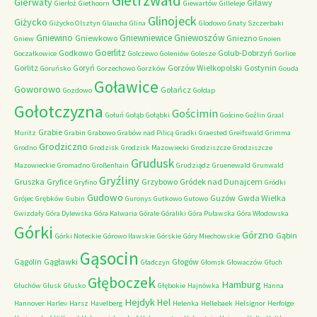
Gietrzwałd
Gierwaty
Giławy
Gierłoż
Giethoorn
Giewartów
Gilleleje
Glinojeck
Giżycko
Giżycko Olsztyn
Glaucha
Glina
Glodowo
Gnaty Szczerbaki
Gniewino
Gniewniewice
Gniewoszów
Gniewkowo
Gniezno
Gniew
Gnoien
Goerlitz
Godkowo
Golub-Dobrzyń
Goczałkowice
Golczewo
Goleniów
Golesze
Gorlice
Gorlitz
Goryń
Gorzów Wielkopolski
Gostynin
Goruńsko
Gorzechowo
Gorzków
Gouda
Goławice
Goworowo
Gołańcz
Gozdowo
Gołdap
Gołotczyzna
Gościmin
Gołuń
Gołąb
Gołąbki
Gościno
Goźlin
Graal
Grabie
Muritz
Grabin
Grabowo
Grabów nad Pilicą
Gradki
Graested
Greifswald
Grimma
Grodziczno
Grodno
Grodzisk
Grodzisk Mazowiecki
Grodziszcze
Grodziszcze
Grudusk
Mazowieckie
Gromadno
Großenhain
Grudziądz
Gruenewald
Grunwald
Gryźliny
Gruszka
Gryfice
Grzybowo
Gródek nad Dunajcem
Gryfino
Gródki
Gudowo
Guzów
Gwda Wielka
Grójec
Grębków
Gubin
Guronys
Gutkowo
Gutowo
Gwizdały
Góra Dylewska
Góra Kalwaria
Górale
Góraliki
Góra Puławska
Góra Włodowska
Górki
Górzno
Gąbin
Górki Noteckie
Górowo Iławskie
Górskie
Góry Miechowskie
Gąsocin
Gągolin
Gągławki
Głogów
Gładczyn
Głomsk
Głowaczów
Głuch
Głęboczek
Hamburg
Głuchów
Głusk
Głusko
Głębokie
Hajnówka
Hanna
Hejdyk
Hel
Hannover
Harlev
Harsz
Havelberg
Helenka
Hellebaek
Helsignor
Herfolge