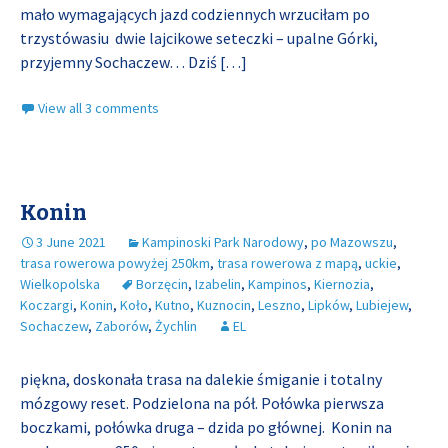
mało wymagających jazd codziennych wrzuciłam po
trzystówasiu dwie lajcikowe seteczki – upalne Górki,
przyjemny Sochaczew… Dziś
[…]
View all 3 comments
Konin
3 June 2021
Kampinoski Park Narodowy
,
po Mazowszu
,
trasa rowerowa powyżej 250km
,
trasa rowerowa z mapą
,
uckie
,
Wielkopolska
Borzęcin
,
Izabelin
,
Kampinos
,
Kiernozia
,
Koczargi
,
Konin
,
Koło
,
Kutno
,
Kuznocin
,
Leszno
,
Lipków
,
Lubiejew
,
Sochaczew
,
Zaborów
,
Żychlin
EL
piękna, doskonała trasa na dalekie śmiganie i totalny
mózgowy reset. Podzielona na pół. Połówka pierwsza
boczkami, połówka druga – dzida po głównej. Konin na