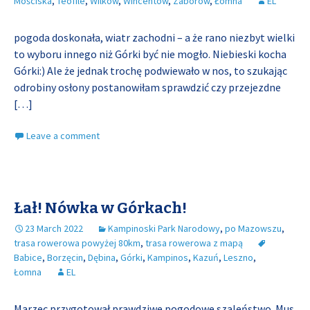
Mościska
,
Teofile
,
Wilków
,
Wincentów
,
Zaborów
,
Łomna
EL
pogoda doskonała, wiatr zachodni – a że rano niezbyt wielki
to wyboru innego niż Górki być nie mogło. Niebieski kocha
Górki:) Ale że jednak trochę podwiewało w nos, to szukając
odrobiny osłony postanowiłam sprawdzić czy przejezdne
[…]
Leave a comment
Łał! Nówka w Górkach!
23 March 2022
Kampinoski Park Narodowy
,
po Mazowszu
,
trasa rowerowa powyżej 80km
,
trasa rowerowa z mapą
Babice
,
Borzęcin
,
Dębina
,
Górki
,
Kampinos
,
Kazuń
,
Leszno
,
Łomna
EL
Marzec przygotował prawdziwe pogodowe szaleństwo. Mus