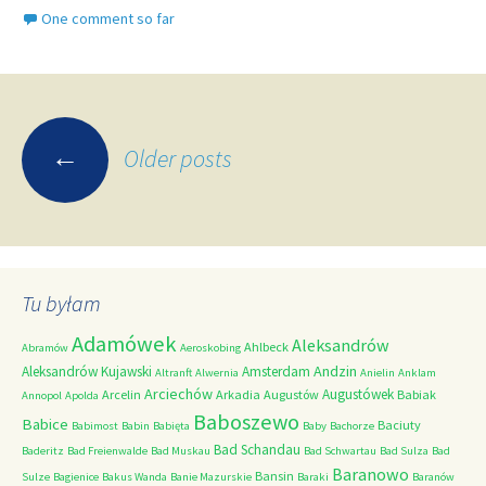
One comment so far
Posts
←
Older posts
navigation
Tu byłam
Adamówek
Aleksandrów
Ahlbeck
Abramów
Aeroskobing
Andzin
Aleksandrów Kujawski
Amsterdam
Altranft
Alwernia
Anielin
Anklam
Arciechów
Augustówek
Arcelin
Arkadia
Augustów
Babiak
Annopol
Apolda
Baboszewo
Babice
Baciuty
Babimost
Babin
Babięta
Baby
Bachorze
Bad Schandau
Baderitz
Bad Freienwalde
Bad Muskau
Bad Schwartau
Bad Sulza
Bad
Baranowo
Bansin
Sulze
Bagienice
Bakus Wanda
Banie Mazurskie
Baraki
Baranów