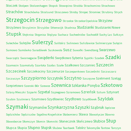
Stoczek
Stolpen
Stolzenhagen
Stopsk
Stowęcino
Strabla
Strachomino
Strachowo
Strachów
Strachówka
Stralsund
Straszewo
Stroby
Strojec
Stromiec
Strubiny
Strych
Strzegocin
Strzegowo
Strzyżew
Strzelce
Strzelce Opolskie
Studzianki
Strzyżewo
Studzianki Nowe
Strzyżmin
Strzyżów
Sttenwijk
Studnica
Stupsk
Stęknica
Stępnica
Stężyca
Suchacz
Suchedniów
Suchodół
Suchy Las
Sufczyn
Sulerzyż
Sulejów
Sulechów
Sulibórz
Sulinowo
Sulisławice
Sulmierzyce
Sulęcin
Susz
Swarzewo
Sumowo
Sumówko
Suradówek
Suskowola
Suwałki
Svendborg
Szadki
Swąderki
Swędkowo
Syberia
Swarzędz
Swornegacie
Sypitki
Szadek
Szczecin
Szałkowo
Szczaniec
Szamocin
Szamotuły
Szarlota
Szałas
Szałe
Szczecinek
Szczekociny
Szczenurze
Szczepankowo
Szcześniki
Szczuczarz
Szczypiorno
Szczytno
Szczytniki
Szelment
Szeląg
Szczuczyn
Szczęsne
Szkotowo
Szewnica
Szklarska Poręba
Szepietowo
Szeroki Bór
Szewce
Szreńsk
Szpetal
Sztynort
Szlasy Mieszki
Szparki
Szpiegowo
Szramowo
Sztum
Szyldak
Szydłowo
Szumowo
Szydłowiec
Szubin
Szulmierz
Szydłówek
Szymaki
Szyszki
Szynkarzyzna
Szymanów
Sząbruk
Sędzice
Sława
Sędzichów
Sędziszów
Sępólno Krajeńskie
Słabomierz
Sławatycze
Sławno
Słup
Słubice
Słonecznik
Słończewo
Sławoborze
Słomczyn
Słomin
Słomniki
Słupno
Słupsk
Słupca
Słupia
Tabórz
Służew
Taarbaek
Takomyśle
Tantow
Tarczyn