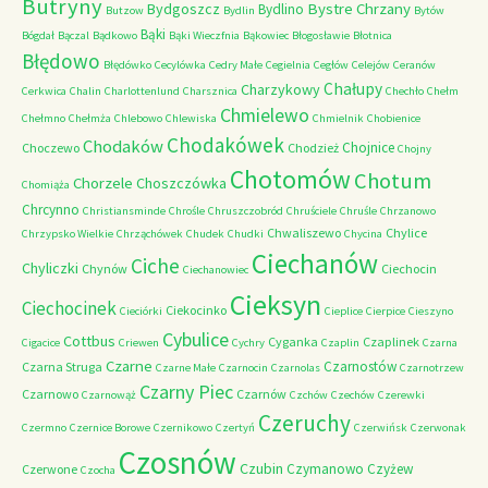
Butryny
Bystre Chrzany
Bydgoszcz
Bydlino
Butzow
Bydlin
Bytów
Bąki
Bógdał
Bączal
Bądkowo
Bąki Wieczfnia
Bąkowiec
Błogosławie
Błotnica
Błędowo
Błędówko
Cecylówka
Cedry Małe
Cegielnia
Cegłów
Celejów
Ceranów
Chałupy
Charzykowy
Cerkwica
Chalin
Charlottenlund
Charsznica
Chechło
Chełm
Chmielewo
Chełmno
Chełmża
Chlebowo
Chlewiska
Chmielnik
Chobienice
Chodakówek
Chodaków
Chojnice
Choczewo
Chodzież
Chojny
Chotomów
Chotum
Chorzele
Choszczówka
Chomiąża
Chrcynno
Christiansminde
Chrośle
Chruszczobród
Chruściele
Chruśle
Chrzanowo
Chwaliszewo
Chylice
Chrzypsko Wielkie
Chrząchówek
Chudek
Chudki
Chycina
Ciechanów
Ciche
Chyliczki
Chynów
Ciechocin
Ciechanowiec
Cieksyn
Ciechocinek
Ciekocinko
Cieciórki
Cieplice
Cierpice
Cieszyno
Cybulice
Cottbus
Cyganka
Czaplinek
Cigacice
Criewen
Cychry
Czaplin
Czarna
Czarne
Czarnostów
Czarna Struga
Czarne Małe
Czarnocin
Czarnolas
Czarnotrzew
Czarny Piec
Czarnowo
Czarnów
Czarnowąż
Czchów
Czechów
Czerewki
Czeruchy
Czermno
Czernice Borowe
Czernikowo
Czertyń
Czerwińsk
Czerwonak
Czosnów
Czubin
Czymanowo
Czyżew
Czerwone
Czocha