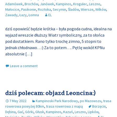
Adamówek
,
Brochów
,
Janówek
,
Kampinos
,
Krogulec
,
Leszno
,
Małocice
,
Pasikonie
,
Roztoka
,
Secymin
,
Śladów
,
Wiersze
,
Wilków
,
Zawady
,
Łazy
,
Łomna
EL
dziś opowieść będzie krótka – była pogoda cudna, idealna na
wyjazd wreszcie dłuższy. Wiatr symboliczny, za to słońca
pod dostatkiem. Rano tylko trochę zimno, 5 stopni to
jednak chłodnawo…:) Za to potem…. Pętlę wokół KPNu
absolutnie
[…]
Leave a comment
dziś polecam: objazd Leoncina:)
7 May 2022
Kampinoski Park Narodowy
,
po Mazowszu
,
trasa
rowerowa powyżej 80km
,
trasa rowerowa z mapą
Borzęcin
,
Dębina
,
Gać
,
Górki
,
Głusk
,
Kampinos
,
Kazuń
,
Leszno
,
Lipków
,