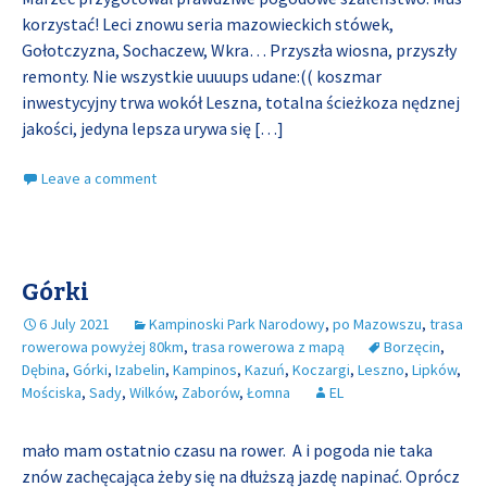
korzystać! Leci znowu seria mazowieckich stówek,
Gołotczyzna, Sochaczew, Wkra… Przyszła wiosna, przyszły
remonty. Nie wszystkie uuuups udane:(( koszmar
inwestycyjny trwa wokół Leszna, totalna ścieżkoza nędznej
jakości, jedyna lepsza urywa się
[…]
Leave a comment
Górki
6 July 2021
Kampinoski Park Narodowy
,
po Mazowszu
,
trasa
rowerowa powyżej 80km
,
trasa rowerowa z mapą
Borzęcin
,
Dębina
,
Górki
,
Izabelin
,
Kampinos
,
Kazuń
,
Koczargi
,
Leszno
,
Lipków
,
Mościska
,
Sady
,
Wilków
,
Zaborów
,
Łomna
EL
mało mam ostatnio czasu na rower. A i pogoda nie taka
znów zachęcająca żeby się na dłuższą jazdę napinać. Oprócz