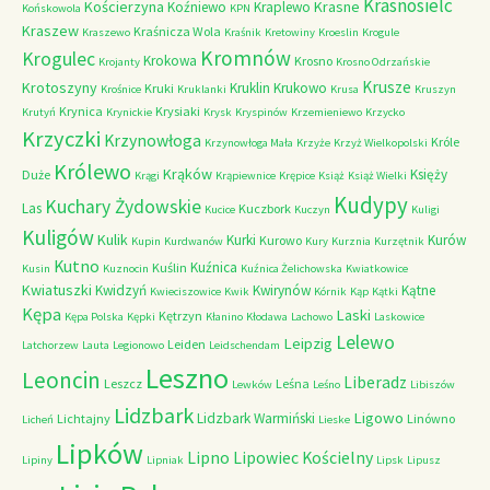
Krasnosielc
Kościerzyna
Krasne
Koźniewo
Kraplewo
Końskowola
KPN
Kraszew
Kraśnicza Wola
Kraszewo
Kraśnik
Kretowiny
Kroeslin
Krogule
Kromnów
Krogulec
Krokowa
Krosno
Krojanty
Krosno Odrzańskie
Krusze
Krotoszyny
Kruklin
Krukowo
Kruki
Krośnice
Kruklanki
Krusa
Kruszyn
Krynica
Krysiaki
Krutyń
Krynickie
Krysk
Kryspinów
Krzemieniewo
Krzycko
Krzyczki
Krzynowłoga
Króle
Krzynowłoga Mała
Krzyże
Krzyż Wielkopolski
Królewo
Krąków
Księży
Duże
Krągi
Krąpiewnice
Krępice
Książ
Książ Wielki
Kudypy
Kuchary Żydowskie
Las
Kuczbork
Kucice
Kuczyn
Kuligi
Kuligów
Kulik
Kurki
Kurów
Kurowo
Kupin
Kurdwanów
Kury
Kurznia
Kurzętnik
Kutno
Kuźnica
Kuślin
Kusin
Kuznocin
Kuźnica Żelichowska
Kwiatkowice
Kwiatuszki
Kwidzyń
Kwirynów
Kątne
Kwieciszowice
Kwik
Kórnik
Kąp
Kątki
Kępa
Laski
Kętrzyn
Kępa Polska
Kępki
Kłanino
Kłodawa
Lachowo
Laskowice
Lelewo
Leipzig
Leiden
Latchorzew
Lauta
Legionowo
Leidschendam
Leszno
Leoncin
Liberadz
Leszcz
Leśna
Lewków
Leśno
Libiszów
Lidzbark
Ligowo
Lidzbark Warmiński
Lichtajny
Linówno
Licheń
Lieske
Lipków
Lipno
Lipowiec Kościelny
Lipiny
Lipniak
Lipsk
Lipusz