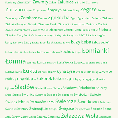
Zawroty
Załubice
Zawiszyn
Załuski
Kościelny
Załom
Zbarzewo
Zegrze
Zbiczno
Zbąszyń
Zbójna
Zbąszynek
Zdziwój Stary
Zehren
Zgniłocha
Zembrze
Zgorzelec
Zielona
Zemborzyce
Zeńbok
Zgon
Zielonka
Zwartowo
Zielonka Pasłęcka
Zielonki
Ziemsko
Zienki
Zinnowitz
Zwiniarz
Zwoleń
Złotoria
Złocieniec
Złotniki
Zwolle
Zygmuntowo
Zławieś Wielka
Złotniki Kujawskie
Łacha
Łabiszyn
Łagów
Złoty Las
Złoty Potok
Ćmielów
Łabędnik
Łabędzie
Łachca
Łazy
Łeba
Łapy
Łajsy
Łask
Łebcz
Łebień
Łaniewo
Łasica
Łasin
Ławice
Ławki
Łomianki
Łochów
Łebki
Łebki Wielkie
Łobez
Łobżenica
Łochowo
Łojki
Łomna
Łowicz
Łomża
Łosia Wólka
Łomnica
Łopatki
Łubiana
Łubianka
Łukta
Łyna
Łyse
Łyszkowice
Łuka
Łubowo
Łukta Miłomłyn
Łysica
Łysomice
Łąkorz
Łąkorek
Łódź
Łączki
Łąck
Łąkie
Łąkoć
Łęczyca
Łęgajny
Łękawica
Śladów
Śniadowo
Śniadówko
Śniechy
Łętowo
Ślesin
Śliwice
Ślężany
Świdnica
Świebodzin
Świecie
Śrem
Śródka
Świdwin
Świebno
Świebodzice
Świercze
Świerkowo
Świedziebnia
Świeradów Zdrój
Świerzno
Świnoujście
Święcice
Świniary
Żabi Róg
Żabno
Świniarc
Świątki
Święciechów
Żelazowa Wola
Żaby
Żarzyn
Żarów
Żdżar
Żdżarów
Żegiestów
Żerkowice