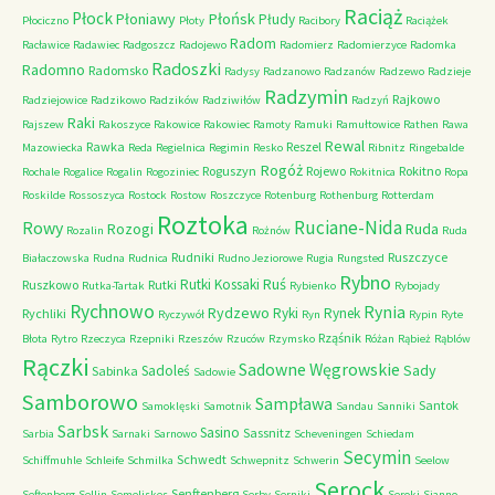
Raciąż
Płock
Płońsk
Płoniawy
Płudy
Płociczno
Płoty
Racibory
Raciążek
Radom
Racławice
Radawiec
Radgoszcz
Radojewo
Radomierz
Radomierzyce
Radomka
Radoszki
Radomno
Radomsko
Radysy
Radzanowo
Radzanów
Radzewo
Radzieje
Radzymin
Rajkowo
Radziejowice
Radzikowo
Radzików
Radziwiłów
Radzyń
Raki
Rajszew
Rakoszyce
Rakowice
Rakowiec
Ramoty
Ramuki
Ramułtowice
Rathen
Rawa
Rewal
Rawka
Reszel
Mazowiecka
Reda
Regielnica
Regimin
Resko
Ribnitz
Ringebalde
Rogóż
Roguszyn
Rojewo
Rokitno
Rochale
Rogalice
Rogalin
Rogoziniec
Rokitnica
Ropa
Roskilde
Rossoszyca
Rostock
Rostow
Roszczyce
Rotenburg
Rothenburg
Rotterdam
Roztoka
Ruciane-Nida
Rowy
Rozogi
Ruda
Rozalin
Rożnów
Ruda
Rudniki
Ruszczyce
Białaczowska
Rudna
Rudnica
Rudno Jeziorowe
Rugia
Rungsted
Rybno
Ruś
Rutki Kossaki
Ruszkowo
Rutki
Rutka-Tartak
Rybienko
Rybojady
Rychnowo
Rynia
Rydzewo
Ryki
Rynek
Rychliki
Ryczywół
Ryn
Rypin
Ryte
Rząśnik
Błota
Rytro
Rzeczyca
Rzepniki
Rzeszów
Rzuców
Rzymsko
Różan
Rąbież
Rąblów
Rączki
Sadowne Węgrowskie
Sady
Sadoleś
Sabinka
Sadowie
Samborowo
Sampława
Santok
Samoklęski
Samotnik
Sandau
Sanniki
Sarbsk
Sasino
Sassnitz
Sarbia
Sarnaki
Sarnowo
Scheveningen
Schiedam
Secymin
Schwedt
Schiffmuhle
Schleife
Schmilka
Schwepnitz
Schwerin
Seelow
Serock
Senftenberg
Seftenberg
Sellin
Semeliskes
Serby
Serniki
Seroki
Sianno