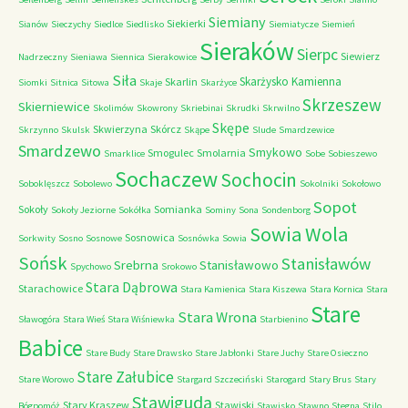
Siemiany
Siekierki
Sianów
Sieczychy
Siedlce
Siedlisko
Siemiatycze
Siemień
Sieraków
Sierpc
Siewierz
Nadrzeczny
Sieniawa
Siennica
Sierakowice
Siła
Skarżysko Kamienna
Skarlin
Siomki
Sitnica
Sitowa
Skaje
Skarżyce
Skrzeszew
Skierniewice
Skolimów
Skowrony
Skriebinai
Skrudki
Skrwilno
Skępe
Skwierzyna
Skórcz
Skrzynno
Skulsk
Skąpe
Slude
Smardzewice
Smardzewo
Smykowo
Smogulec
Smolarnia
Smarklice
Sobe
Sobieszewo
Sochaczew
Sochocin
Soboklęszcz
Sobolewo
Sokolniki
Sokołowo
Sopot
Sokoły
Somianka
Sokoły Jeziorne
Sokółka
Sominy
Sona
Sondenborg
Sowia Wola
Sosnowica
Sorkwity
Sosno
Sosnowe
Sosnówka
Sowia
Sońsk
Stanisławów
Srebrna
Stanisławowo
Spychowo
Srokowo
Stara Dąbrowa
Starachowice
Stara Kamienica
Stara Kiszewa
Stara Kornica
Stara
Stare
Stara Wrona
Sławogóra
Stara Wieś
Stara Wiśniewka
Starbienino
Babice
Stare Budy
Stare Drawsko
Stare Jabłonki
Stare Juchy
Stare Osieczno
Stare Załubice
Stare Worowo
Stargard Szczeciński
Starogard
Stary Brus
Stary
Stawiguda
Stary Kraszew
Stawiski
Bógpomóż
Stawisko
Stawno
Stegna
Stilo