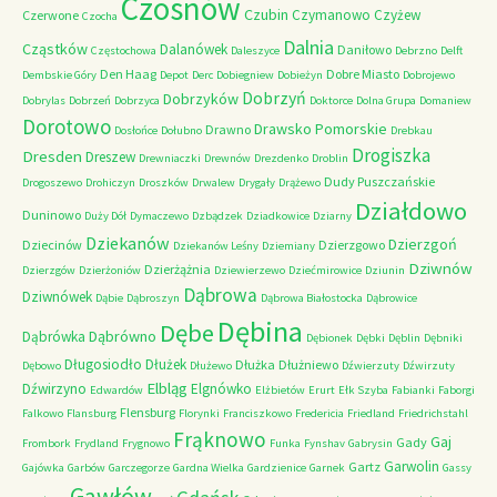
Czosnów
Czubin
Czymanowo
Czyżew
Czerwone
Czocha
Dalnia
Cząstków
Dalanówek
Daniłowo
Częstochowa
Daleszyce
Debrzno
Delft
Den Haag
Dobre Miasto
Dembskie Góry
Depot
Derc
Dobiegniew
Dobieżyn
Dobrojewo
Dobrzyń
Dobrzyków
Dobrylas
Dobrzeń
Dobrzyca
Doktorce
Dolna Grupa
Domaniew
Dorotowo
Drawsko Pomorskie
Drawno
Dosłońce
Dołubno
Drebkau
Drogiszka
Dresden
Dreszew
Drewniaczki
Drewnów
Drezdenko
Droblin
Dudy Puszczańskie
Drogoszewo
Drohiczyn
Droszków
Drwalew
Drygały
Drążewo
Działdowo
Duninowo
Duży Dół
Dymaczewo
Dzbądzek
Dziadkowice
Dziarny
Dziekanów
Dzierzgoń
Dziecinów
Dzierzgowo
Dziekanów Leśny
Dziemiany
Dziwnów
Dzierżążnia
Dzierzgów
Dzierżoniów
Dziewierzewo
Dziećmirowice
Dziunin
Dąbrowa
Dziwnówek
Dąbie
Dąbroszyn
Dąbrowa Białostocka
Dąbrowice
Dębina
Dębe
Dąbrówno
Dąbrówka
Dębionek
Dębki
Dęblin
Dębniki
Długosiodło
Dłużek
Dłużka
Dłużniewo
Dębowo
Dłużewo
Dźwierzuty
Dźwirzuty
Elbląg
Dźwirzyno
Elgnówko
Edwardów
Elżbietów
Erurt
Ełk Szyba
Fabianki
Faborgi
Flensburg
Falkowo
Flansburg
Florynki
Franciszkowo
Fredericia
Friedland
Friedrichstahl
Frąknowo
Gaj
Gady
Frombork
Frydland
Frygnowo
Funka
Fynshav
Gabrysin
Garwolin
Gartz
Gajówka
Garbów
Garczegorze
Gardna Wielka
Gardzienice
Garnek
Gassy
Gawłów