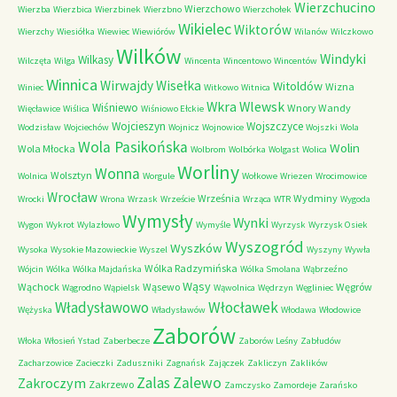
Wierzchucino
Wierzchowo
Wierzba
Wierzbica
Wierzbinek
Wierzbno
Wierzchołek
Wikielec
Wiktorów
Wierzchy
Wiesiółka
Wiewiec
Wiewiórów
Wilanów
Wilczkowo
Wilków
Windyki
Wilkasy
Wilczęta
Wilga
Wincenta
Wincentowo
Wincentów
Winnica
Wirwajdy
Wisełka
Witoldów
Wizna
Winiec
Witkowo
Witnica
Wkra
Wlewsk
Wiśniewo
Wnory Wandy
Więcławice
Wiślica
Wiśniowo Ełckie
Wojcieszyn
Wojszczyce
Wodzisław
Wojciechów
Wojnicz
Wojnowice
Wojszki
Wola
Wola Pasikońska
Wolin
Wola Młocka
Wolbrom
Wolbórka
Wolgast
Wolica
Worliny
Wonna
Wolsztyn
Wolnica
Worgule
Wołkowe
Wriezen
Wrocimowice
Wrocław
Września
Wydminy
Wrocki
Wrona
Wrzask
Wrzeście
Wrząca
WTR
Wygoda
Wymysły
Wynki
Wygon
Wykrot
Wylazłowo
Wymyśle
Wyrzysk
Wyrzysk Osiek
Wyszogród
Wyszków
Wysoka
Wysokie Mazowieckie
Wyszel
Wyszyny
Wywła
Wólka Radzymińska
Wójcin
Wólka
Wólka Majdańska
Wólka Smolana
Wąbrzeźno
Wąsy
Wąchock
Wąsewo
Węgrów
Wągrodno
Wąpielsk
Wąwolnica
Wędrzyn
Węgliniec
Władysławowo
Włocławek
Wężyska
Władysławów
Włodawa
Włodowice
Zaborów
Włoka
Włosień
Ystad
Zaberbecze
Zaborów Leśny
Zabłudów
Zacharzowice
Zacieczki
Zaduszniki
Zagnańsk
Zajączek
Zakliczyn
Zaklików
Zalas
Zalewo
Zakroczym
Zakrzewo
Zamczysko
Zamordeje
Zarańsko