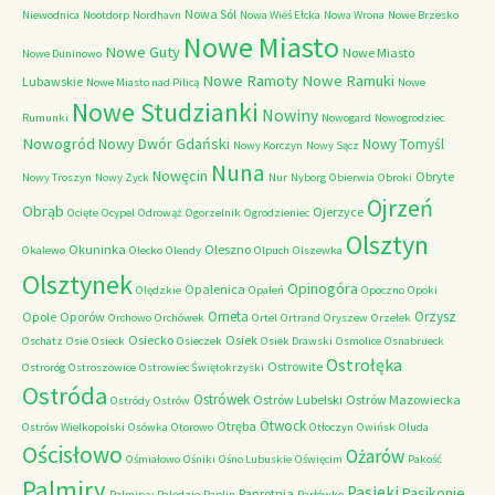
Nowa Sól
Niewodnica
Nootdorp
Nordhavn
Nowa Wieś Ełcka
Nowa Wrona
Nowe Brzesko
Nowe Miasto
Nowe Guty
Nowe Miasto
Nowe Duninowo
Nowe Ramoty
Nowe Ramuki
Lubawskie
Nowe Miasto nad Pilicą
Nowe
Nowe Studzianki
Nowiny
Rumunki
Nowogard
Nowogrodziec
Nowogród
Nowy Dwór Gdański
Nowy Tomyśl
Nowy Korczyn
Nowy Sącz
Nuna
Nowęcin
Obryte
Nowy Troszyn
Nowy Zyck
Nur
Nyborg
Obierwia
Obroki
Ojrzeń
Obrąb
Ojerzyce
Ocięte
Ocypel
Odrowąż
Ogorzelnik
Ogrodzieniec
Olsztyn
Okuninka
Oleszno
Okalewo
Olecko
Olendy
Olpuch
Olszewka
Olsztynek
Opinogóra
Opalenica
Olędzkie
Opaleń
Opoczno
Opoki
Orneta
Orzysz
Opole
Oporów
Orchowo
Orchówek
Ortel
Ortrand
Oryszew
Orzełek
Osiecko
Osiek
Oschatz
Osie
Osieck
Osieczek
Osiek Drawski
Osmolice
Osnabrueck
Ostrołęka
Ostrowite
Ostroróg
Ostroszowice
Ostrowiec Świętokrzyski
Ostróda
Ostrówek
Ostrów Lubelski
Ostrów Mazowiecka
Ostródy
Ostrów
Otwock
Otręba
Ostrów Wielkopolski
Osówka
Otorowo
Otłoczyn
Owińsk
Ołuda
Ościsłowo
Ożarów
Ośmiałowo
Ośniki
Ośno Lubuskie
Oświęcim
Pakość
Palmiry
Pasieki
Pasikonie
Paprotnia
Palmiryy
Palędzie
Paplin
Parłówko