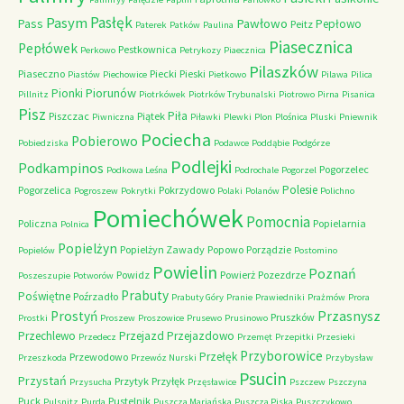
Pasłęk
Pasym
Pawłowo
Pass
Pepłowo
Peitz
Paterek
Patków
Paulina
Piasecznica
Pepłówek
Pestkownica
Perkowo
Petrykozy
Piaecznica
Pilaszków
Piaseczno
Piecki
Pieski
Piastów
Piechowice
Pietkowo
Pilawa
Pilica
Piorunów
Pionki
Pillnitz
Piotrkówek
Piotrków Trybunalski
Piotrowo
Pirna
Pisanica
Pisz
Piła
Piszczac
Piątek
Piwniczna
Piławki
Plewki
Plon
Plośnica
Pluski
Pniewnik
Pociecha
Pobierowo
Pobiedziska
Podawce
Poddąbie
Podgórze
Podlejki
Podkampinos
Pogorzelec
Podkowa Leśna
Podrochale
Pogorzel
Polesie
Pogorzelica
Pokrzydowo
Pogroszew
Pokrytki
Polaki
Polanów
Polichno
Pomiechówek
Pomocnia
Policzna
Popielarnia
Polnica
Popielżyn
Popielżyn Zawady
Popowo
Porządzie
Popielów
Postomino
Powielin
Poznań
Powidz
Powierż
Pozezdrze
Poszeszupie
Potworów
Prabuty
Poświętne
Poźrzadło
Prabuty Góry
Pranie
Prawiedniki
Prażmów
Prora
Przasnysz
Prostyń
Pruszków
Prostki
Proszew
Proszowice
Prusewo
Prusinowo
Przechlewo
Przejazd
Przejazdowo
Przedecz
Przemęt
Przepitki
Przesieki
Przyborowice
Przełęk
Przewodowo
Przeszkoda
Przewóz Nurski
Przybysław
Psucin
Przystań
Przytyk
Przyłęk
Przysucha
Przęsławice
Pszczew
Pszczyna
Puck
Pustelnik
Pulsnitz
Purda
Puszcza Mariańska
Puszcza Piska
Puszczykowo