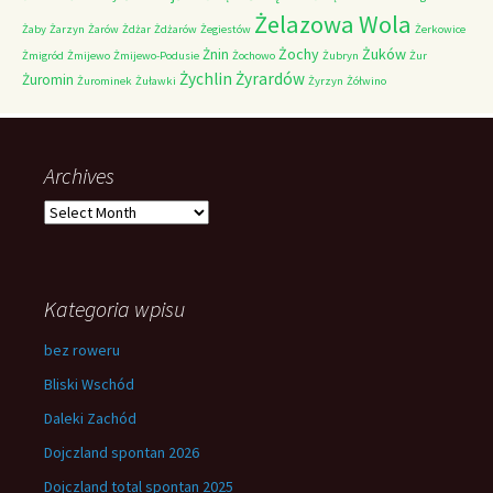
Żelazowa Wola
Żaby
Żarzyn
Żarów
Żdżar
Żdżarów
Żegiestów
Żerkowice
Żochy
Żuków
Żnin
Żmigród
Żmijewo
Żmijewo-Podusie
Żochowo
Żubryn
Żur
Żychlin
Żyrardów
Żuromin
Żurominek
Żuławki
Żyrzyn
Żółwino
Archives
Archives
Kategoria wpisu
bez roweru
Bliski Wschód
Daleki Zachód
Dojczland spontan 2026
Dojczland total spontan 2025