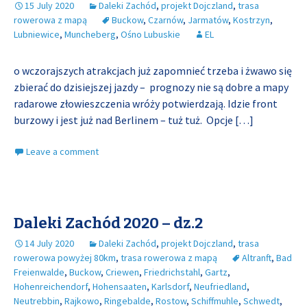
15 July 2020
Daleki Zachód
,
projekt Dojczland
,
trasa
rowerowa z mapą
Buckow
,
Czarnów
,
Jarmatów
,
Kostrzyn
,
Lubniewice
,
Muncheberg
,
Ośno Lubuskie
EL
o wczorajszych atrakcjach już zapomnieć trzeba i żwawo się
zbierać do dzisiejszej jazdy – prognozy nie są dobre a mapy
radarowe złowieszczenia wróży potwierdzają. Idzie front
burzowy i jest już nad Berlinem – tuż tuż. Opcje
[…]
Leave a comment
Daleki Zachód 2020 – dz.2
14 July 2020
Daleki Zachód
,
projekt Dojczland
,
trasa
rowerowa powyżej 80km
,
trasa rowerowa z mapą
Altranft
,
Bad
Freienwalde
,
Buckow
,
Criewen
,
Friedrichstahl
,
Gartz
,
Hohenreichendorf
,
Hohensaaten
,
Karlsdorf
,
Neufriedland
,
Neutrebbin
,
Rajkowo
,
Ringebalde
,
Rostow
,
Schiffmuhle
,
Schwedt
,