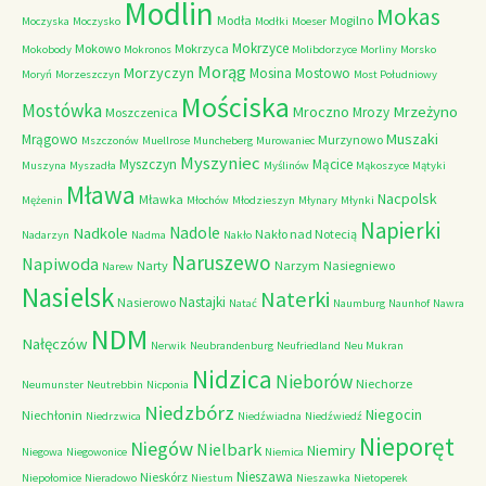
Modlin
Mokas
Modła
Mogilno
Moczyska
Moczysko
Modłki
Moeser
Mokrzyce
Mokowo
Mokrzyca
Mokobody
Mokronos
Molibdorzyce
Morliny
Morsko
Morąg
Morzyczyn
Mosina
Mostowo
Moryń
Morzeszczyn
Most Południowy
Mościska
Mostówka
Mrzeżyno
Mroczno
Mrozy
Moszczenica
Muszaki
Mrągowo
Murzynowo
Mszczonów
Muellrose
Muncheberg
Murowaniec
Myszyniec
Myszczyn
Mącice
Muszyna
Myszadła
Myślinów
Mąkoszyce
Mątyki
Mława
Nacpolsk
Mławka
Mężenin
Młochów
Młodzieszyn
Młynary
Młynki
Napierki
Nadkole
Nadole
Nakło nad Notecią
Nadarzyn
Nadma
Nakło
Naruszewo
Napiwoda
Narty
Narzym
Nasiegniewo
Narew
Nasielsk
Naterki
Nastajki
Nasierowo
Natać
Naumburg
Naunhof
Nawra
NDM
Nałęczów
Nerwik
Neubrandenburg
Neufriedland
Neu Mukran
Nidzica
Nieborów
Niechorze
Neumunster
Neutrebbin
Nicponia
Niedzbórz
Niegocin
Niechłonin
Niedrzwica
Niedźwiadna
Niedźwiedź
Nieporęt
Niegów
Nielbark
Niemiry
Niegowa
Niegowonice
Niemica
Nieszawa
Nieskórz
Niepołomice
Nieradowo
Niestum
Nieszawka
Nietoperek