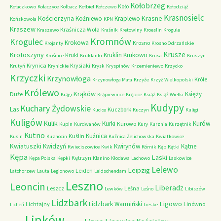
Kołobrzeg
Koło
Kołaczkowo
Kołaczyce
Kołbacz
Kołbiel
Kołczewo
Kołodziąż
Krasnosielc
Kościerzyna
Krasne
Koźniewo
Kraplewo
Końskowola
KPN
Kraszew
Kraśnicza Wola
Kraszewo
Kraśnik
Kretowiny
Kroeslin
Krogule
Kromnów
Krogulec
Krokowa
Krosno
Krojanty
Krosno Odrzańskie
Krusze
Krotoszyny
Kruklin
Krukowo
Kruki
Krośnice
Kruklanki
Krusa
Kruszyn
Krynica
Krysiaki
Krutyń
Krynickie
Krysk
Kryspinów
Krzemieniewo
Krzycko
Krzyczki
Krzynowłoga
Króle
Krzynowłoga Mała
Krzyże
Krzyż Wielkopolski
Królewo
Krąków
Księży
Duże
Krągi
Krąpiewnice
Krępice
Książ
Książ Wielki
Kudypy
Kuchary Żydowskie
Las
Kuczbork
Kucice
Kuczyn
Kuligi
Kuligów
Kulik
Kurki
Kurów
Kurowo
Kupin
Kurdwanów
Kury
Kurznia
Kurzętnik
Kutno
Kuźnica
Kuślin
Kusin
Kuznocin
Kuźnica Żelichowska
Kwiatkowice
Kwiatuszki
Kwidzyń
Kwirynów
Kątne
Kwieciszowice
Kwik
Kórnik
Kąp
Kątki
Kępa
Laski
Kętrzyn
Kępa Polska
Kępki
Kłanino
Kłodawa
Lachowo
Laskowice
Lelewo
Leipzig
Leiden
Latchorzew
Lauta
Legionowo
Leidschendam
Leszno
Leoncin
Liberadz
Leszcz
Leśna
Lewków
Leśno
Libiszów
Lidzbark
Ligowo
Lidzbark Warmiński
Lichtajny
Linówno
Licheń
Lieske
Lipków