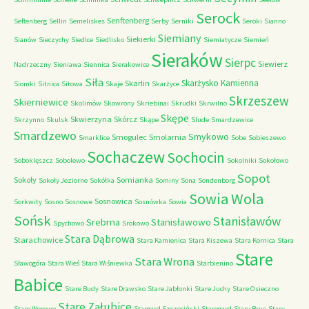
Serock
Senftenberg
Seftenberg
Sellin
Semeliskes
Serby
Serniki
Seroki
Sianno
Siemiany
Siekierki
Sianów
Sieczychy
Siedlce
Siedlisko
Siemiatycze
Siemień
Sieraków
Sierpc
Siewierz
Nadrzeczny
Sieniawa
Siennica
Sierakowice
Siła
Skarżysko Kamienna
Skarlin
Siomki
Sitnica
Sitowa
Skaje
Skarżyce
Skrzeszew
Skierniewice
Skolimów
Skowrony
Skriebinai
Skrudki
Skrwilno
Skępe
Skwierzyna
Skórcz
Skrzynno
Skulsk
Skąpe
Slude
Smardzewice
Smardzewo
Smykowo
Smogulec
Smolarnia
Smarklice
Sobe
Sobieszewo
Sochaczew
Sochocin
Soboklęszcz
Sobolewo
Sokolniki
Sokołowo
Sopot
Sokoły
Somianka
Sokoły Jeziorne
Sokółka
Sominy
Sona
Sondenborg
Sowia Wola
Sosnowica
Sorkwity
Sosno
Sosnowe
Sosnówka
Sowia
Sońsk
Stanisławów
Srebrna
Stanisławowo
Spychowo
Srokowo
Stara Dąbrowa
Starachowice
Stara Kamienica
Stara Kiszewa
Stara Kornica
Stara
Stare
Stara Wrona
Sławogóra
Stara Wieś
Stara Wiśniewka
Starbienino
Babice
Stare Budy
Stare Drawsko
Stare Jabłonki
Stare Juchy
Stare Osieczno
Stare Załubice
Stare Worowo
Stargard Szczeciński
Starogard
Stary Brus
Stary