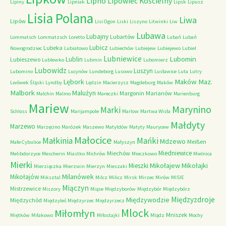
Lipno
Lipowiec Kościelny
Lipiny
Lipniak
Lipsk
Lipusz
Lisia Polana
Liwa
Lipów
Lisi Ogon
Liski
Liszyno
Litwinki
Liw
Lubawa
Lubajny
Lubartów
Lommatsch
Lommatzsch
Loretto
Lubań
Lubań
Lubicz
Lubeka
Nowogrodziec
Lubiatowo
Lubiechów
Lubiejew
Lubiejewo
Lubiel
Lubniewice
Lubomin
Lublin
Lubieszewo
Lublewko
Lubmin
Lubomierz
Lubowidz
Luszyn
Lubomino
Lucynów
Lundeborg
Lusowo
Lusławice
Luta
Lutry
Maków Maz.
Lębork
Lwówek Śląski
Lyndby
Lędzin
Macierzysz
Magdeburg
Maków
Malbork
Malużyn
Margonin
Marianów
Malchin
Malmo
Mareczki
Marienburg
Mariew
Marynino
Marki
Schloss
Marijampole
Marlow
Martwa Wisła
Małdyty
Marzewo
Marzęcino
Marózek
Maszewo
Matyldów
Matyty
Maurycew
Małocice
Małkinia
Mańki
Mdzewo
Meißen
Małe Cybulice
Małyszyn
Miedniewice
Miechów
Melibdorzyce
Mescherin
Miastko
Michrów
Mieczkowo
Mielnica
Mierki
Mikołajew
Mikołajki
Mieszki
Mierziączka
Mierzwin
Mierzyn
Mieszaki
Milanówek
Mikołajów
Miksztal
Milcz
Milicz
Mirsk
Mirzec
Mirów
MISIE
Miączyn
Mistrzewice
Miszory
Miąse
Międzyborów
Międzybór
Międzybórz
Międzyzdroje
Międzywodzie
Międzychód
Międzyleś
Międzyrzec
Międzyrzecz
Mlock
Miłomłyn
Mniszek
Miętków
Miłakowo
Miłostajki
Mlądz
Mochy