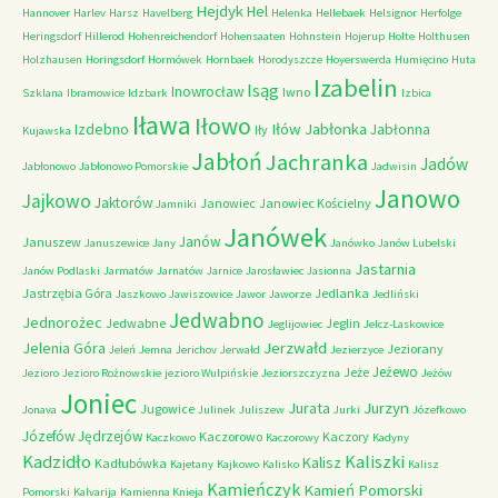
Hejdyk
Hel
Hannover
Harlev
Harsz
Havelberg
Helenka
Hellebaek
Helsignor
Herfolge
Heringsdorf
Hillerod
Hohenreichendorf
Hohensaaten
Hohnstein
Hojerup
Holte
Holthusen
Holzhausen
Horingsdorf
Hormówek
Hornbaek
Horodyszcze
Hoyerswerda
Humięcino
Huta
Izabelin
Isąg
Inowrocław
Iwno
Szklana
Ibramowice
Idzbark
Izbica
Iława
Iłowo
Iłów
Jabłonka
Izdebno
Jabłonna
Iły
Kujawska
Jabłoń
Jachranka
Jadów
Jabłonowo
Jabłonowo Pomorskie
Jadwisin
Janowo
Jajkowo
Jaktorów
Janowiec
Janowiec Kościelny
Jamniki
Janówek
Janów
Januszew
Januszewice
Jany
Janówko
Janów Lubelski
Jastarnia
Janów Podlaski
Jarmatów
Jarnatów
Jarnice
Jarosławiec
Jasionna
Jastrzębia Góra
Jedlanka
Jaszkowo
Jawiszowice
Jawor
Jaworze
Jedliński
Jedwabno
Jednorożec
Jedwabne
Jeglin
Jeglijowiec
Jelcz-Laskowice
Jerzwałd
Jelenia Góra
Jeziorany
Jeleń
Jemna
Jerichov
Jerwałd
Jezierzyce
Jeżewo
Jeże
Jezioro
Jezioro Rożnowskie
jezioro Wulpińskie
Jeziorszczyzna
Jeżów
Joniec
Jurzyn
Jurata
Jugowice
Jonava
Julinek
Juliszew
Jurki
Józefkowo
Józefów
Jędrzejów
Kaczorowo
Kaczory
Kaczkowo
Kaczorowy
Kadyny
Kadzidło
Kaliszki
Kalisz
Kadłubówka
Kajetany
Kajkowo
Kalisko
Kalisz
Kamieńczyk
Kamień Pomorski
Pomorski
Kalvarija
Kamienna Knieja