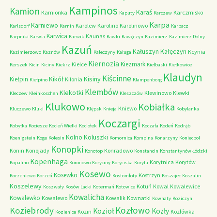
Kampinos
Kamion
Karaś
Kamionka
Karczmisko
Kaputy
Karczew
Karpa
Karniewo
Karolew
Karolino
Karolinowo
Karlsdorf
Karnin
Karpacz
Karwica
Kaunas
Karpniki
Karwia
Karwik
Kawki
Kawęczyn
Kazimierz
Kazimierz Dolny
Kazuń
Kałuszyn
Kałęczyn
Kcynia
Kazimierzowo
Kaznów
Kałeczyny
Kaługa
Kiernozia
Kiezmark
Kielce
Kerszek
Kicin
Kiciny
Kiekrz
Kiełbaski
Kiełkowice
Klaudyn
Kiścinne
Kikół
Kisiny
Kiełpin
Kilonia
Kiełpino
Klampenborg
Klembów
Klekotki
Klewinowo
Klewki
Kleczew
Kleinkoschen
Kleszczów
Klukowo
Kobiałka
Kniewo
Kluczewo
Kluki
Klępsk
Knieja
Kobylanka
Koczargi
Kobyłka
Kociesze
Kocień Wielki
Kociołek
Koczała
Kodeń
Kodrąb
Kolno
Koluszki
Koenigstein
Koge
Kolesin
Komornica
Kompina
Konarzyny
Koniecpol
Konopki
Konin
Konojady
Konradowo
Konotop
Konstancin
Konstantynów Łódzki
Kopenhaga
Korytnica
Korytów
Kopalino
Koronowo
Koryciny
Koryciska
Koryta
Kosewo
Kosewko
Kostrzyn
Korzeniewo
Korzeń
Kostomłoty
Koszajec
Koszalin
Koszelewy
Kotuń
Kowal
Kowalewice
Koszwały
Kosów Lacki
Kotermań
Kotowice
Kowalicha
Kowalewko
Kowalewo
Kowalik
Kownatki
Kownaty
Koziczyn
Kozłowo
Koziebrody
Kozioł
Kozły
Kozin
Kozłówka
Kozienice