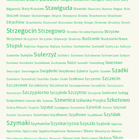
Stawiguda
Stary Kraszew
Stawiski
Bógpomóż
Stawisko
Stawno
Stegna
Stilo
Stoczek
Stolpen
Stolzenhagen
Stopsk
Stowęcino
Strabla
Strachomino
Strachowo
Strachów
Strachówka
Stralsund
Straszewo
Stroby
Strojec
Stromiec
Strubiny
Strych
Strzegocin
Strzegowo
Strzyżew
Strzelce
Strzelce Opolskie
Studzianki
Strzyżewo
Studzianki Nowe
Strzyżmin
Strzyżów
Sttenwijk
Studnica
Stupsk
Stęknica
Stępnica
Stężyca
Suchacz
Suchedniów
Suchodół
Suchy Las
Sufczyn
Sulerzyż
Sulejów
Sulechów
Sulibórz
Sulinowo
Sulisławice
Sulmierzyce
Sulęcin
Susz
Swarzewo
Sumowo
Sumówko
Suradówek
Suskowola
Suwałki
Svendborg
Szadki
Swąderki
Swędkowo
Syberia
Swarzędz
Swornegacie
Sypitki
Szadek
Szczecin
Szałkowo
Szczaniec
Szamocin
Szamotuły
Szarlota
Szałas
Szałe
Szczecinek
Szczekociny
Szczenurze
Szczepankowo
Szcześniki
Szczuczarz
Szczypiorno
Szczytno
Szczytniki
Szelment
Szeląg
Szczuczyn
Szczęsne
Szkotowo
Szewnica
Szklarska Poręba
Szepietowo
Szeroki Bór
Szewce
Szreńsk
Szpetal
Sztynort
Szlasy Mieszki
Szparki
Szpiegowo
Szramowo
Sztum
Szyldak
Szydłowo
Szumowo
Szydłowiec
Szubin
Szulmierz
Szydłówek
Szymaki
Szyszki
Szynkarzyzna
Szymanów
Sząbruk
Sędzice
Sława
Sędzichów
Sędziszów
Sępólno Krajeńskie
Słabomierz
Sławatycze
Sławno
Słup
Słubice
Słonecznik
Słończewo
Sławoborze
Słomczyn
Słomin
Słomniki