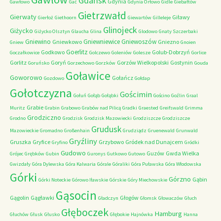
Gdańsk
Gdynia
Gawłowo
Gać
Gdynia Orłowo
Gidle
Giebałtów
Gietrzwałd
Gierwaty
Giławy
Gierłoż
Giethoorn
Giewartów
Gilleleje
Glinojeck
Giżycko
Giżycko Olsztyn
Glaucha
Glina
Glodowo
Gnaty Szczerbaki
Gniewino
Gniewniewice
Gniewoszów
Gniewkowo
Gniezno
Gniew
Gnoien
Goerlitz
Godkowo
Golub-Dobrzyń
Goczałkowice
Golczewo
Goleniów
Golesze
Gorlice
Gorlitz
Goryń
Gorzów Wielkopolski
Gostynin
Goruńsko
Gorzechowo
Gorzków
Gouda
Goławice
Goworowo
Gołańcz
Gozdowo
Gołdap
Gołotczyzna
Gościmin
Gołuń
Gołąb
Gołąbki
Gościno
Goźlin
Graal
Grabie
Muritz
Grabin
Grabowo
Grabów nad Pilicą
Gradki
Graested
Greifswald
Grimma
Grodziczno
Grodno
Grodzisk
Grodzisk Mazowiecki
Grodziszcze
Grodziszcze
Grudusk
Mazowieckie
Gromadno
Großenhain
Grudziądz
Gruenewald
Grunwald
Gryźliny
Gruszka
Gryfice
Grzybowo
Gródek nad Dunajcem
Gryfino
Gródki
Gudowo
Guzów
Gwda Wielka
Grójec
Grębków
Gubin
Guronys
Gutkowo
Gutowo
Gwizdały
Góra Dylewska
Góra Kalwaria
Górale
Góraliki
Góra Puławska
Góra Włodowska
Górki
Górzno
Gąbin
Górki Noteckie
Górowo Iławskie
Górskie
Góry Miechowskie
Gąsocin
Gągolin
Gągławki
Głogów
Gładczyn
Głomsk
Głowaczów
Głuch
Głęboczek
Hamburg
Głuchów
Głusk
Głusko
Głębokie
Hajnówka
Hanna