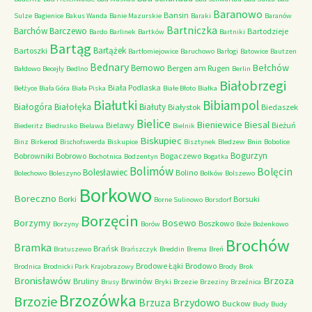
Baranowo
Bansin
Sulze
Bagienice
Bakus Wanda
Banie Mazurskie
Baraki
Baranów
Bartniczka
Barchów
Barczewo
Bartodzieje
Bardo
Barlinek
Bartków
Bartniki
Bartąg
Bartążek
Bartoszki
Bartłomiejowice
Baruchowo
Barłogi
Batowice
Bautzen
Bednary
Bełchów
Bemowo
Bergen am Rugen
Bałdowo
Becejły
Bedlno
Berlin
Białobrzegi
Biała Podlaska
Bełżyce
Biała Góra
Biała Piska
Białe Błoto
Białka
Białutki
Bibiampol
Białogóra
Białołęka
Białuty
Białystok
Biedaszek
Bielice
Bieniewice
Biesal
Bielawy
Bieżuń
Biederitz
Biedrusko
Bielawa
Bielnik
Biskupiec
Binz
Birkerod
Bischofswerda
Biskupice
Bisztynek
Bledzew
Bnin
Bobolice
Bogurzyn
Bobrowniki
Bobrowo
Bogaczewo
Bochotnica
Bodzentyn
Bogatka
Bolimów
Bolęcin
Bolesławiec
Bolino
Bolechowo
Boleszyno
Bolków
Bolszewo
Borkowo
Boreczno
Borki
Borsuki
Borne Sulinowo
Borsdorf
Borzęcin
Borzymy
Bosewo
Boszkowo
Borzyny
Borów
Boże
Bożenkowo
Brochów
Bramka
Brańsk
Bratuszewo
Brańszczyk
Breddin
Brema
Breń
Brodowe Łąki
Brodowo
Brodnica
Brodnicki Park Krajobrazowy
Brody
Brok
Bronisławów
Brzoza
Bruliny
Brwinów
Brusy
Bryki
Brzezie
Brzeziny
Brzeźnica
Brzozówka
Brzozie
Brzydowo
Brzuza
Buckow
Budy
Budy