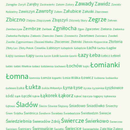
Zawady
Zawidz
Zaręby
Zarogów
Zaryń
Zaskwierki
Zatom
Zatory
Zawidz
Zawroty
Załubice
Zawiszyn
Załuski
Kościelny
Załom
Zbarzewo
Zegrze
Zbiczno
Zbąszyń
Zbójna
Zbąszynek
Zdziwój Stary
Zehren
Zgniłocha
Zembrze
Zgorzelec
Zielona
Zemborzyce
Zeńbok
Zgon
Zielonka
Zwartowo
Zielonka Pasłęcka
Zielonki
Ziemsko
Zienki
Zinnowitz
Zwiniarz
Zwoleń
Złotoria
Złocieniec
Złotniki
Zwolle
Zygmuntowo
Zławieś Wielka
Złotniki Kujawskie
Łacha
Łabiszyn
Łagów
Złoty Las
Złoty Potok
Ćmielów
Łabędnik
Łabędzie
Łachca
Łazy
Łeba
Łapy
Łajsy
Łask
Łebcz
Łebień
Łaniewo
Łasica
Łasin
Ławice
Ławki
Łomianki
Łochów
Łebki
Łebki Wielkie
Łobez
Łobżenica
Łochowo
Łojki
Łomna
Łowicz
Łomża
Łosia Wólka
Łomnica
Łopatki
Łubiana
Łubianka
Łukta
Łyna
Łyse
Łyszkowice
Łuka
Łubowo
Łukta Miłomłyn
Łysica
Łysomice
Łąkorz
Łąkorek
Łódź
Łączki
Łąck
Łąkie
Łąkoć
Łęczyca
Łęgajny
Łękawica
Śladów
Śniadowo
Śniadówko
Śniechy
Łętowo
Ślesin
Śliwice
Ślężany
Świdnica
Świebodzin
Świecie
Śrem
Śródka
Świdwin
Świebno
Świebodzice
Świercze
Świerkowo
Świedziebnia
Świeradów Zdrój
Świerzno
Świnoujście
Święcice
Świniary
Żabi Róg
Żabno
Świniarc
Świątki
Święciechów