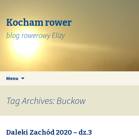
Kocham rower
blog rowerowy Elizy
Skip
Search
Menu
to
for:
content
Tag Archives: Buckow
Daleki Zachód 2020 – dz.3