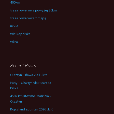
400km
trasa rowerowa powyżej 80km
trasa rowerowa z mapą
uckie
Wielkopolska
Wkra
Recent Posts
Olsztyn – Iława via Łukta
Łapy – Olsztyn via Puszcza
Piska
450k km lifetime. Małkinia –
Olsztyn
Dojczland spontan 2026 dz.6