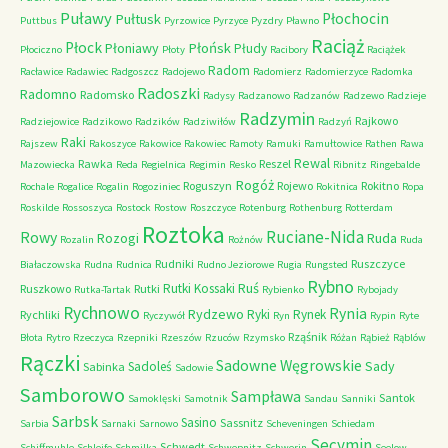
Puławy
Pułtusk
Płochocin
Puttbus
Pyrzowice
Pyrzyce
Pyzdry
Pławno
Raciąż
Płock
Płońsk
Płoniawy
Płudy
Płociczno
Płoty
Racibory
Raciążek
Radom
Racławice
Radawiec
Radgoszcz
Radojewo
Radomierz
Radomierzyce
Radomka
Radoszki
Radomno
Radomsko
Radysy
Radzanowo
Radzanów
Radzewo
Radzieje
Radzymin
Rajkowo
Radziejowice
Radzikowo
Radzików
Radziwiłów
Radzyń
Raki
Rajszew
Rakoszyce
Rakowice
Rakowiec
Ramoty
Ramuki
Ramułtowice
Rathen
Rawa
Rewal
Rawka
Reszel
Mazowiecka
Reda
Regielnica
Regimin
Resko
Ribnitz
Ringebalde
Rogóż
Roguszyn
Rojewo
Rokitno
Rochale
Rogalice
Rogalin
Rogoziniec
Rokitnica
Ropa
Roskilde
Rossoszyca
Rostock
Rostow
Roszczyce
Rotenburg
Rothenburg
Rotterdam
Roztoka
Ruciane-Nida
Rowy
Rozogi
Ruda
Rozalin
Rożnów
Ruda
Rudniki
Ruszczyce
Białaczowska
Rudna
Rudnica
Rudno Jeziorowe
Rugia
Rungsted
Rybno
Ruś
Rutki Kossaki
Ruszkowo
Rutki
Rutka-Tartak
Rybienko
Rybojady
Rychnowo
Rynia
Rydzewo
Ryki
Rynek
Rychliki
Ryczywół
Ryn
Rypin
Ryte
Rząśnik
Błota
Rytro
Rzeczyca
Rzepniki
Rzeszów
Rzuców
Rzymsko
Różan
Rąbież
Rąblów
Rączki
Sadowne Węgrowskie
Sady
Sadoleś
Sabinka
Sadowie
Samborowo
Sampława
Santok
Samoklęski
Samotnik
Sandau
Sanniki
Sarbsk
Sasino
Sassnitz
Sarbia
Sarnaki
Sarnowo
Scheveningen
Schiedam
Secymin
Schwedt
Schiffmuhle
Schleife
Schmilka
Schwepnitz
Schwerin
Seelow