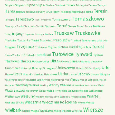
Słupno
Słupsk
Słupca
Słupia
Tabórz
Służew
Taarbaek
Takomyśle
Tantow
Tarczyn
Teresin
Tarda
Targowo
Tarnowskie Góry
Tarup
Tczew
Telleborg
Teodorówka
Teofile
Tomaszkowo
Tereszewo
Tomaszewo
Terespol
Tleń
Tomaryny
Toruń
Treblinka
Tomczyce
Tomki
Topczewo
Topolin
Toporowo
Toszek
Trakai
Trawy
Truskaw
Truskawka
Trojany
Trląg
Trojanów
Troszyn
Trudna
Trzebiatów
Trzcianka
Trzciniec
Truskolas
Trzciel
Trzebuń
Trzemeszno Lubuskie
Trzęsacz
Turośl
Tuczki
Tuchola
Trzygłów
Trzścianka
Trębice
Tujsk
Tum
Tułowice
Tynwałd
Tuł
Tułodziad
Tyłowo
Turza Wielka
Tuławki
Ukta
Tłuchowo
Tłuszcz
Ulinia
Uchacze
Udryn
Ulikowo
Ulrichorst
Umiastów
Urle
Unieszewo
Uniechowo
Uniszki
Unierzyż
Unierzyż Strzegowo
Unin
Upałty
Ustka
Ursus
Uzdowo
Urowo
Urszulin
Usedom
Ustanówek
Ustroń
Uznam
Uścięcice
Vilnius
Vallo
Varso Tower
Veivieriai
Velo Krynica
Velo Poprad
Ves
Wadąg
Walidrogi
Walim
Warka
Warlity Wielkie
Warchały
Warmiak
Wapnica
Warlity
Warszawa
Warta
Wawrzyszew
Wałbrzych
Wałcz
Ważne Młyny
Wda
Wdzydze
Weimar
Weißenberg
Wejsuny
Wiartel
Wejherowo
Welzow
Wereszczyn
Weronika
Westerplatte
Wieczfnia Kościelna
Wieczfnia
Wicko
Wichulec
Wiejce
Wiejsce
Wiersze
Wielbark
Wieliszew
Wieniec
Wieleń
Wielgie
Wielka Piaśnica