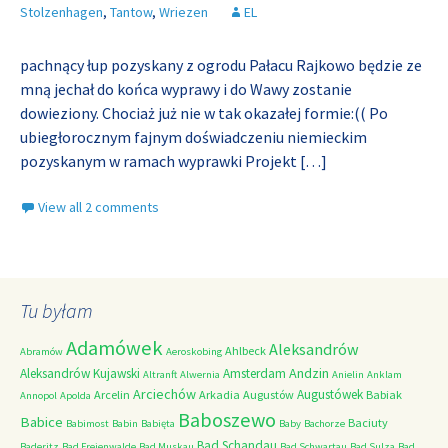
Stolzenhagen
,
Tantow
,
Wriezen
EL
pachnący łup pozyskany z ogrodu Pałacu Rajkowo będzie ze
mną jechał do końca wyprawy i do Wawy zostanie
dowieziony. Chociaż już nie w tak okazałej formie:(( Po
ubiegłorocznym fajnym doświadczeniu niemieckim
pozyskanym w ramach wyprawki Projekt
[…]
View all 2 comments
Tu byłam
Adamówek
Aleksandrów
Ahlbeck
Abramów
Aeroskobing
Andzin
Aleksandrów Kujawski
Amsterdam
Altranft
Alwernia
Anielin
Anklam
Arciechów
Augustówek
Arcelin
Arkadia
Augustów
Babiak
Annopol
Apolda
Baboszewo
Babice
Baciuty
Babimost
Babin
Babięta
Baby
Bachorze
Bad Schandau
Baderitz
Bad Freienwalde
Bad Muskau
Bad Schwartau
Bad Sulza
Bad