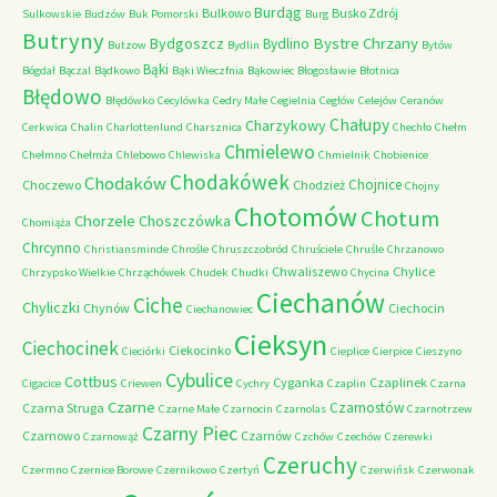
Burdąg
Bulkowo
Busko Zdrój
Sulkowskie
Budzów
Buk Pomorski
Burg
Butryny
Bystre Chrzany
Bydgoszcz
Bydlino
Butzow
Bydlin
Bytów
Bąki
Bógdał
Bączal
Bądkowo
Bąki Wieczfnia
Bąkowiec
Błogosławie
Błotnica
Błędowo
Błędówko
Cecylówka
Cedry Małe
Cegielnia
Cegłów
Celejów
Ceranów
Chałupy
Charzykowy
Cerkwica
Chalin
Charlottenlund
Charsznica
Chechło
Chełm
Chmielewo
Chełmno
Chełmża
Chlebowo
Chlewiska
Chmielnik
Chobienice
Chodakówek
Chodaków
Chojnice
Choczewo
Chodzież
Chojny
Chotomów
Chotum
Chorzele
Choszczówka
Chomiąża
Chrcynno
Christiansminde
Chrośle
Chruszczobród
Chruściele
Chruśle
Chrzanowo
Chwaliszewo
Chylice
Chrzypsko Wielkie
Chrząchówek
Chudek
Chudki
Chycina
Ciechanów
Ciche
Chyliczki
Chynów
Ciechocin
Ciechanowiec
Cieksyn
Ciechocinek
Ciekocinko
Cieciórki
Cieplice
Cierpice
Cieszyno
Cybulice
Cottbus
Cyganka
Czaplinek
Cigacice
Criewen
Cychry
Czaplin
Czarna
Czarne
Czarnostów
Czarna Struga
Czarne Małe
Czarnocin
Czarnolas
Czarnotrzew
Czarny Piec
Czarnowo
Czarnów
Czarnowąż
Czchów
Czechów
Czerewki
Czeruchy
Czermno
Czernice Borowe
Czernikowo
Czertyń
Czerwińsk
Czerwonak