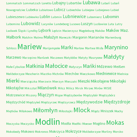
Lubawa
Lubajny
Lubartów
Lommatsch
Lommatzsch
Loretto
Lubań
Lubań
Lubicz
Lubeka
Nowogrodziec
Lubiatowo
Lubiechów
Lubiejew
Lubiejewo
Lubiel
Lubniewice
Lubomin
Lublin
Lubieszewo
Lublewko
Lubmin
Lubomierz
Lubowidz
Luszyn
Lubomino
Lucynów
Lundeborg
Lusowo
Lusławice
Luta
Lutry
Maków Maz.
Lębork
Lwówek Śląski
Lyndby
Lędzin
Macierzysz
Magdeburg
Maków
Malbork
Malużyn
Margonin
Marianów
Malchin
Malmo
Mareczki
Marienburg
Mariew
Marynino
Marki
Schloss
Marijampole
Marlow
Martwa Wisła
Małdyty
Marzewo
Marzęcino
Marózek
Maszewo
Matyldów
Matyty
Maurycew
Małocice
Małkinia
Mańki
Mdzewo
Meißen
Małe Cybulice
Małyszyn
Miedniewice
Miechów
Melibdorzyce
Mescherin
Miastko
Michrów
Mieczkowo
Mielnica
Mierki
Mikołajew
Mikołajki
Mieszki
Mierziączka
Mierzwin
Mierzyn
Mieszaki
Milanówek
Mikołajów
Miksztal
Milcz
Milicz
Mirsk
Mirzec
Mirów
MISIE
Miączyn
Mistrzewice
Miszory
Miąse
Międzyborów
Międzybór
Międzybórz
Międzyzdroje
Międzywodzie
Międzychód
Międzyleś
Międzyrzec
Międzyrzecz
Mlock
Miłomłyn
Mniszek
Miętków
Miłakowo
Miłostajki
Mlądz
Mochy
Modlin
Mokas
Modła
Mogilno
Moczyska
Moczysko
Modłki
Moeser
Mokrzyce
Mokowo
Mokrzyca
Mokobody
Mokronos
Molibdorzyce
Morliny
Morsko