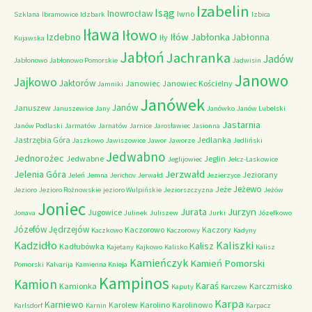
Izabelin
Isąg
Inowrocław
Iwno
Szklana
Ibramowice
Idzbark
Izbica
Iława
Iłowo
Iłów
Jabłonka
Izdebno
Jabłonna
Iły
Kujawska
Jabłoń
Jachranka
Jadów
Jabłonowo
Jabłonowo Pomorskie
Jadwisin
Janowo
Jajkowo
Jaktorów
Janowiec
Janowiec Kościelny
Jamniki
Janówek
Janów
Januszew
Januszewice
Jany
Janówko
Janów Lubelski
Jastarnia
Janów Podlaski
Jarmatów
Jarnatów
Jarnice
Jarosławiec
Jasionna
Jastrzębia Góra
Jedlanka
Jaszkowo
Jawiszowice
Jawor
Jaworze
Jedliński
Jedwabno
Jednorożec
Jedwabne
Jeglin
Jeglijowiec
Jelcz-Laskowice
Jerzwałd
Jelenia Góra
Jeziorany
Jeleń
Jemna
Jerichov
Jerwałd
Jezierzyce
Jeżewo
Jeże
Jezioro
Jezioro Rożnowskie
jezioro Wulpińskie
Jeziorszczyzna
Jeżów
Joniec
Jurzyn
Jurata
Jugowice
Jonava
Julinek
Juliszew
Jurki
Józefkowo
Józefów
Jędrzejów
Kaczorowo
Kaczory
Kaczkowo
Kaczorowy
Kadyny
Kadzidło
Kaliszki
Kalisz
Kadłubówka
Kajetany
Kajkowo
Kalisko
Kalisz
Kamieńczyk
Kamień Pomorski
Pomorski
Kalvarija
Kamienna Knieja
Kampinos
Kamion
Karaś
Kamionka
Karczmisko
Kaputy
Karczew
Karpa
Karniewo
Karolew
Karolino
Karolinowo
Karlsdorf
Karnin
Karpacz