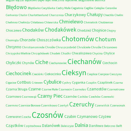
Bógdał
Bączal
Bądkowo
Bąki Wieczfnia
Bąkowiec
Błogosławie
Błotnica
Błędowo
Błędówko
Cecylówka
Cedry Małe
Cegielnia
Cegłów
Celejów
Ceranów
Chałupy
Charzykowy
Cerkwica
Chalin
Charlottenlund
Charsznica
Chechło
Chełm
Chmielewo
Chełmno
Chełmża
Chlebowo
Chlewiska
Chmielnik
Chobienice
Chodakówek
Chodaków
Chojnice
Choczewo
Chodzież
Chojny
Chotomów
Chotum
Chorzele
Choszczówka
Chomiąża
Chrcynno
Christiansminde
Chrośle
Chruszczobród
Chruściele
Chruśle
Chrzanowo
Chwaliszewo
Chylice
Chrzypsko Wielkie
Chrząchówek
Chudek
Chudki
Chycina
Ciechanów
Ciche
Chyliczki
Chynów
Ciechocin
Ciechanowiec
Cieksyn
Ciechocinek
Ciekocinko
Cieciórki
Cieplice
Cierpice
Cieszyno
Cybulice
Cottbus
Cyganka
Czaplinek
Cigacice
Criewen
Cychry
Czaplin
Czarna
Czarne
Czarnostów
Czarna Struga
Czarne Małe
Czarnocin
Czarnolas
Czarnotrzew
Czarny Piec
Czarnowo
Czarnów
Czarnowąż
Czchów
Czechów
Czerewki
Czeruchy
Czermno
Czernice Borowe
Czernikowo
Czertyń
Czerwińsk
Czerwonak
Czosnów
Czubin
Czymanowo
Czyżew
Czerwone
Czocha
Dalnia
Cząstków
Dalanówek
Daniłowo
Częstochowa
Daleszyce
Debrzno
Delft