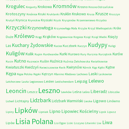
Kromnów
Krogulec
Krokowa
Krosno
Krojanty
Krosno Odrzańskie
Krusze
Krotoszyny
Kruklin
Krukowo
Kruki
Krośnice
Kruklanki
Krusa
Kruszyn
Krynica
Krysiaki
Krutyń
Krynickie
Krysk
Kryspinów
Krzemieniewo
Krzycko
Krzyczki
Krzynowłoga
Króle
Krzynowłoga Mała
Krzyże
Krzyż Wielkopolski
Królewo
Krąków
Księży
Duże
Krągi
Krąpiewnice
Krępice
Książ
Książ Wielki
Kudypy
Kuchary Żydowskie
Las
Kuczbork
Kucice
Kuczyn
Kuligi
Kuligów
Kulik
Kurki
Kurów
Kurowo
Kupin
Kurdwanów
Kury
Kurznia
Kurzętnik
Kutno
Kuźnica
Kuślin
Kusin
Kuznocin
Kuźnica Żelichowska
Kwiatkowice
Kwiatuszki
Kwidzyń
Kwirynów
Kątne
Kwieciszowice
Kwik
Kórnik
Kąp
Kątki
Kępa
Laski
Kętrzyn
Kępa Polska
Kępki
Kłanino
Kłodawa
Lachowo
Laskowice
Lelewo
Leipzig
Leiden
Latchorzew
Lauta
Legionowo
Leidschendam
Leszno
Leoncin
Liberadz
Leszcz
Leśna
Lewków
Leśno
Libiszów
Lidzbark
Ligowo
Lidzbark Warmiński
Lichtajny
Linówno
Licheń
Lieske
Lipków
Lipno
Lipowiec Kościelny
Lipiny
Lipniak
Lipsk
Lipusz
Lisia Polana
Liwa
Lipów
Lisi Ogon
Liski
Liszyno
Litwinki
Liw