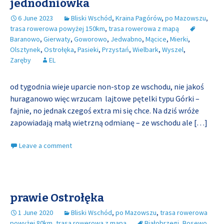
jednodniówka
6 June 2023
Bliski Wschód
,
Kraina Pagórów
,
po Mazowszu
,
trasa rowerowa powyżej 150km
,
trasa rowerowa z mapą
Baranowo
,
Gierwaty
,
Goworowo
,
Jedwabno
,
Mącice
,
Mierki
,
Olsztynek
,
Ostrołęka
,
Pasieki
,
Przystań
,
Wielbark
,
Wyszel
,
Zaręby
EL
od tygodnia wieje uparcie non-stop ze wschodu, nie jakoś
huraganowo więc wrzucam lajtowe pętelki typu Górki –
fajnie, no jednak czegoś extra mi się chce. Na dziś wróże
zapowiadają małą wietrzną odmianę – ze wschodu ale
[…]
Leave a comment
prawie Ostrołęka
1 June 2020
Bliski Wschód
,
po Mazowszu
,
trasa rowerowa
powyżej 80km
,
trasa rowerowa z mapą
Białobrzegi
,
Bosewo
,