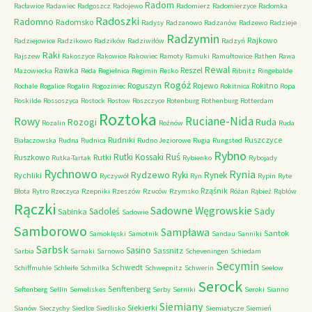
Radom
Racławice
Radawiec
Radgoszcz
Radojewo
Radomierz
Radomierzyce
Radomka
Radoszki
Radomno
Radomsko
Radysy
Radzanowo
Radzanów
Radzewo
Radzieje
Radzymin
Rajkowo
Radziejowice
Radzikowo
Radzików
Radziwiłów
Radzyń
Raki
Rajszew
Rakoszyce
Rakowice
Rakowiec
Ramoty
Ramuki
Ramułtowice
Rathen
Rawa
Rewal
Rawka
Reszel
Mazowiecka
Reda
Regielnica
Regimin
Resko
Ribnitz
Ringebalde
Rogóż
Roguszyn
Rojewo
Rokitno
Rochale
Rogalice
Rogalin
Rogoziniec
Rokitnica
Ropa
Roskilde
Rossoszyca
Rostock
Rostow
Roszczyce
Rotenburg
Rothenburg
Rotterdam
Roztoka
Ruciane-Nida
Rowy
Rozogi
Ruda
Rozalin
Rożnów
Ruda
Rudniki
Ruszczyce
Białaczowska
Rudna
Rudnica
Rudno Jeziorowe
Rugia
Rungsted
Rybno
Ruś
Rutki Kossaki
Ruszkowo
Rutki
Rutka-Tartak
Rybienko
Rybojady
Rychnowo
Rynia
Rydzewo
Ryki
Rynek
Rychliki
Ryczywół
Ryn
Rypin
Ryte
Rząśnik
Błota
Rytro
Rzeczyca
Rzepniki
Rzeszów
Rzuców
Rzymsko
Różan
Rąbież
Rąblów
Rączki
Sadowne Węgrowskie
Sady
Sadoleś
Sabinka
Sadowie
Samborowo
Sampława
Santok
Samoklęski
Samotnik
Sandau
Sanniki
Sarbsk
Sasino
Sassnitz
Sarbia
Sarnaki
Sarnowo
Scheveningen
Schiedam
Secymin
Schwedt
Schiffmuhle
Schleife
Schmilka
Schwepnitz
Schwerin
Seelow
Serock
Senftenberg
Seftenberg
Sellin
Semeliskes
Serby
Serniki
Seroki
Sianno
Siemiany
Siekierki
Sianów
Sieczychy
Siedlce
Siedlisko
Siemiatycze
Siemień