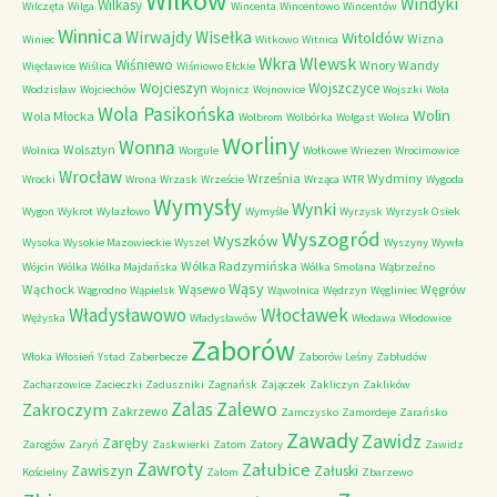
Wilków
Windyki
Wilkasy
Wilczęta
Wilga
Wincenta
Wincentowo
Wincentów
Winnica
Wirwajdy
Wisełka
Witoldów
Wizna
Winiec
Witkowo
Witnica
Wkra
Wlewsk
Wiśniewo
Wnory Wandy
Więcławice
Wiślica
Wiśniowo Ełckie
Wojcieszyn
Wojszczyce
Wodzisław
Wojciechów
Wojnicz
Wojnowice
Wojszki
Wola
Wola Pasikońska
Wolin
Wola Młocka
Wolbrom
Wolbórka
Wolgast
Wolica
Worliny
Wonna
Wolsztyn
Wolnica
Worgule
Wołkowe
Wriezen
Wrocimowice
Wrocław
Września
Wydminy
Wrocki
Wrona
Wrzask
Wrzeście
Wrząca
WTR
Wygoda
Wymysły
Wynki
Wygon
Wykrot
Wylazłowo
Wymyśle
Wyrzysk
Wyrzysk Osiek
Wyszogród
Wyszków
Wysoka
Wysokie Mazowieckie
Wyszel
Wyszyny
Wywła
Wólka Radzymińska
Wójcin
Wólka
Wólka Majdańska
Wólka Smolana
Wąbrzeźno
Wąsy
Wąchock
Wąsewo
Węgrów
Wągrodno
Wąpielsk
Wąwolnica
Wędrzyn
Węgliniec
Władysławowo
Włocławek
Wężyska
Władysławów
Włodawa
Włodowice
Zaborów
Włoka
Włosień
Ystad
Zaberbecze
Zaborów Leśny
Zabłudów
Zacharzowice
Zacieczki
Zaduszniki
Zagnańsk
Zajączek
Zakliczyn
Zaklików
Zalas
Zalewo
Zakroczym
Zakrzewo
Zamczysko
Zamordeje
Zarańsko
Zawady
Zawidz
Zaręby
Zarogów
Zaryń
Zaskwierki
Zatom
Zatory
Zawidz
Zawroty
Załubice
Zawiszyn
Załuski
Kościelny
Załom
Zbarzewo