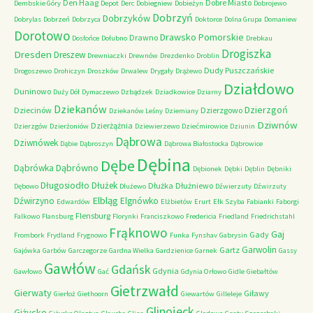
Den Haag
Dobre Miasto
Dembskie Góry
Depot
Derc
Dobiegniew
Dobieżyn
Dobrojewo
Dobrzyń
Dobrzyków
Dobrylas
Dobrzeń
Dobrzyca
Doktorce
Dolna Grupa
Domaniew
Dorotowo
Drawsko Pomorskie
Drawno
Dosłońce
Dołubno
Drebkau
Drogiszka
Dresden
Dreszew
Drewniaczki
Drewnów
Drezdenko
Droblin
Dudy Puszczańskie
Drogoszewo
Drohiczyn
Droszków
Drwalew
Drygały
Drążewo
Działdowo
Duninowo
Duży Dół
Dymaczewo
Dzbądzek
Dziadkowice
Dziarny
Dziekanów
Dzierzgoń
Dziecinów
Dzierzgowo
Dziekanów Leśny
Dziemiany
Dziwnów
Dzierżążnia
Dzierzgów
Dzierżoniów
Dziewierzewo
Dziećmirowice
Dziunin
Dąbrowa
Dziwnówek
Dąbie
Dąbroszyn
Dąbrowa Białostocka
Dąbrowice
Dębina
Dębe
Dąbrówno
Dąbrówka
Dębionek
Dębki
Dęblin
Dębniki
Długosiodło
Dłużek
Dłużka
Dłużniewo
Dębowo
Dłużewo
Dźwierzuty
Dźwirzuty
Elbląg
Dźwirzyno
Elgnówko
Edwardów
Elżbietów
Erurt
Ełk Szyba
Fabianki
Faborgi
Flensburg
Falkowo
Flansburg
Florynki
Franciszkowo
Fredericia
Friedland
Friedrichstahl
Frąknowo
Gaj
Gady
Frombork
Frydland
Frygnowo
Funka
Fynshav
Gabrysin
Garwolin
Gartz
Gajówka
Garbów
Garczegorze
Gardna Wielka
Gardzienice
Garnek
Gassy
Gawłów
Gdańsk
Gdynia
Gawłowo
Gać
Gdynia Orłowo
Gidle
Giebałtów
Gietrzwałd
Gierwaty
Giławy
Gierłoż
Giethoorn
Giewartów
Gilleleje
Glinojeck
Giżycko