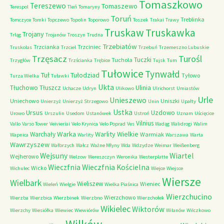
Tomaszkowo
Tereszewo
Tomaszewo
Terespol
Tleń
Tomaryny
Toruń
Treblinka
Tomczyce
Tomki
Topczewo
Topolin
Toporowo
Toszek
Trakai
Trawy
Truskaw
Truskawka
Trojany
Trląg
Trojanów
Troszyn
Trudna
Trzebiatów
Trzcianka
Trzciniec
Truskolas
Trzciel
Trzebuń
Trzemeszno Lubuskie
Trzęsacz
Turośl
Tuczki
Tuchola
Trzygłów
Trzścianka
Trębice
Tujsk
Tum
Tułowice
Tynwałd
Tuł
Tułodziad
Tyłowo
Turza Wielka
Tuławki
Ukta
Tłuchowo
Tłuszcz
Ulinia
Uchacze
Udryn
Ulikowo
Ulrichorst
Umiastów
Urle
Unieszewo
Uniechowo
Uniszki
Unierzyż
Unierzyż Strzegowo
Unin
Upałty
Ustka
Ursus
Uzdowo
Urowo
Urszulin
Usedom
Ustanówek
Ustroń
Uznam
Uścięcice
Vilnius
Vallo
Varso Tower
Veivieriai
Velo Krynica
Velo Poprad
Ves
Wadąg
Walidrogi
Walim
Warka
Warlity Wielkie
Warchały
Warmiak
Wapnica
Warlity
Warszawa
Warta
Wawrzyszew
Wałbrzych
Wałcz
Ważne Młyny
Wda
Wdzydze
Weimar
Weißenberg
Wejsuny
Wiartel
Wejherowo
Welzow
Wereszczyn
Weronika
Westerplatte
Wieczfnia Kościelna
Wieczfnia
Wicko
Wichulec
Wiejce
Wiejsce
Wiersze
Wielbark
Wieliszew
Wieniec
Wieleń
Wielgie
Wielka Piaśnica
Wierzchucino
Wierzchowo
Wierzba
Wierzbica
Wierzbinek
Wierzbno
Wierzchołek
Wikielec
Wiktorów
Wierzchy
Wiesiółka
Wiewiec
Wiewiórów
Wilanów
Wilczkowo