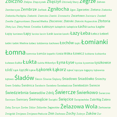
Zegrze
Zbiczno
Zbąszyń
Zbójna
Zbąszynek
Zdziwój Stary
Zehren
Zgniłocha
Zembrze
Zgorzelec
Zielona
Zemborzyce
Zeńbok
Zgon
Zielonka
Zwartowo
Zielonka Pasłęcka
Zielonki
Ziemsko
Zienki
Zinnowitz
Zwiniarz
Zwoleń
Złotoria
Złocieniec
Złotniki
Zwolle
Zygmuntowo
Zławieś Wielka
Złotniki Kujawskie
Łacha
Łabiszyn
Łagów
Złoty Las
Złoty Potok
Ćmielów
Łabędnik
Łabędzie
Łachca
Łazy
Łeba
Łapy
Łajsy
Łask
Łebcz
Łebień
Łaniewo
Łasica
Łasin
Ławice
Ławki
Łomianki
Łochów
Łebki
Łebki Wielkie
Łobez
Łobżenica
Łochowo
Łojki
Łomna
Łowicz
Łomża
Łosia Wólka
Łomnica
Łopatki
Łubiana
Łubianka
Łukta
Łyna
Łyse
Łyszkowice
Łuka
Łubowo
Łukta Miłomłyn
Łysica
Łysomice
Łąkorz
Łąkorek
Łódź
Łączki
Łąck
Łąkie
Łąkoć
Łęczyca
Łęgajny
Łękawica
Śladów
Śniadowo
Śniadówko
Śniechy
Łętowo
Ślesin
Śliwice
Ślężany
Świdnica
Świebodzin
Świecie
Śrem
Śródka
Świdwin
Świebno
Świebodzice
Świercze
Świerkowo
Świedziebnia
Świeradów Zdrój
Świerzno
Świnoujście
Święcice
Świniary
Żabi Róg
Żabno
Świniarc
Świątki
Święciechów
Żelazowa Wola
Żaby
Żarzyn
Żarów
Żdżar
Żdżarów
Żegiestów
Żerkowice
Żochy
Żuków
Żnin
Żmigród
Żmijewo
Żmijewo-Podusie
Żochowo
Żubryn
Żur