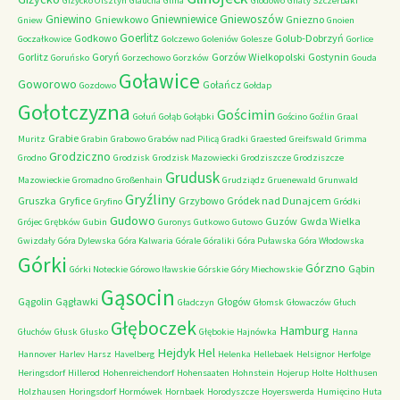
Giżycko Olsztyn
Glaucha
Glina
Glodowo
Gnaty Szczerbaki
Gniewino
Gniewniewice
Gniewoszów
Gniewkowo
Gniezno
Gniew
Gnoien
Goerlitz
Godkowo
Golub-Dobrzyń
Goczałkowice
Golczewo
Goleniów
Golesze
Gorlice
Gorlitz
Goryń
Gorzów Wielkopolski
Gostynin
Goruńsko
Gorzechowo
Gorzków
Gouda
Goławice
Goworowo
Gołańcz
Gozdowo
Gołdap
Gołotczyzna
Gościmin
Gołuń
Gołąb
Gołąbki
Gościno
Goźlin
Graal
Grabie
Muritz
Grabin
Grabowo
Grabów nad Pilicą
Gradki
Graested
Greifswald
Grimma
Grodziczno
Grodno
Grodzisk
Grodzisk Mazowiecki
Grodziszcze
Grodziszcze
Grudusk
Mazowieckie
Gromadno
Großenhain
Grudziądz
Gruenewald
Grunwald
Gryźliny
Gruszka
Gryfice
Grzybowo
Gródek nad Dunajcem
Gryfino
Gródki
Gudowo
Guzów
Gwda Wielka
Grójec
Grębków
Gubin
Guronys
Gutkowo
Gutowo
Gwizdały
Góra Dylewska
Góra Kalwaria
Górale
Góraliki
Góra Puławska
Góra Włodowska
Górki
Górzno
Gąbin
Górki Noteckie
Górowo Iławskie
Górskie
Góry Miechowskie
Gąsocin
Gągolin
Gągławki
Głogów
Gładczyn
Głomsk
Głowaczów
Głuch
Głęboczek
Hamburg
Głuchów
Głusk
Głusko
Głębokie
Hajnówka
Hanna
Hejdyk
Hel
Hannover
Harlev
Harsz
Havelberg
Helenka
Hellebaek
Helsignor
Herfolge
Heringsdorf
Hillerod
Hohenreichendorf
Hohensaaten
Hohnstein
Hojerup
Holte
Holthusen
Holzhausen
Horingsdorf
Hormówek
Hornbaek
Horodyszcze
Hoyerswerda
Humięcino
Huta