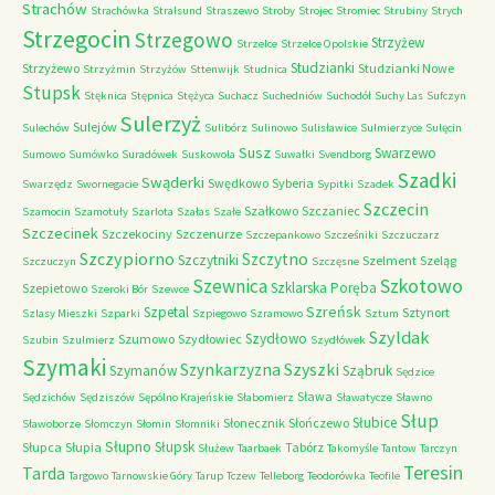
Strachów
Strachówka
Stralsund
Straszewo
Stroby
Strojec
Stromiec
Strubiny
Strych
Strzegocin
Strzegowo
Strzyżew
Strzelce
Strzelce Opolskie
Studzianki
Strzyżewo
Studzianki Nowe
Strzyżmin
Strzyżów
Sttenwijk
Studnica
Stupsk
Stęknica
Stępnica
Stężyca
Suchacz
Suchedniów
Suchodół
Suchy Las
Sufczyn
Sulerzyż
Sulejów
Sulechów
Sulibórz
Sulinowo
Sulisławice
Sulmierzyce
Sulęcin
Susz
Swarzewo
Sumowo
Sumówko
Suradówek
Suskowola
Suwałki
Svendborg
Szadki
Swąderki
Swędkowo
Syberia
Swarzędz
Swornegacie
Sypitki
Szadek
Szczecin
Szałkowo
Szczaniec
Szamocin
Szamotuły
Szarlota
Szałas
Szałe
Szczecinek
Szczekociny
Szczenurze
Szczepankowo
Szcześniki
Szczuczarz
Szczypiorno
Szczytno
Szczytniki
Szelment
Szeląg
Szczuczyn
Szczęsne
Szkotowo
Szewnica
Szklarska Poręba
Szepietowo
Szeroki Bór
Szewce
Szreńsk
Szpetal
Sztynort
Szlasy Mieszki
Szparki
Szpiegowo
Szramowo
Sztum
Szyldak
Szydłowo
Szumowo
Szydłowiec
Szubin
Szulmierz
Szydłówek
Szymaki
Szyszki
Szynkarzyzna
Szymanów
Sząbruk
Sędzice
Sława
Sędzichów
Sędziszów
Sępólno Krajeńskie
Słabomierz
Sławatycze
Sławno
Słup
Słubice
Słonecznik
Słończewo
Sławoborze
Słomczyn
Słomin
Słomniki
Słupno
Słupsk
Słupca
Słupia
Tabórz
Służew
Taarbaek
Takomyśle
Tantow
Tarczyn
Teresin
Tarda
Targowo
Tarnowskie Góry
Tarup
Tczew
Telleborg
Teodorówka
Teofile