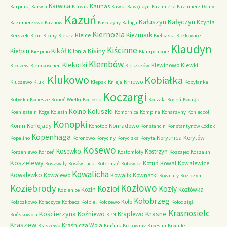
Karwica
Kaunas
Karpniki
Karwia
Karwik
Kawki
Kawęczyn
Kazimierz
Kazimierz Dolny
Kazuń
Kałuszyn
Kałęczyn
Kcynia
Kazimierzowo
Kaznów
Kałeczyny
Kaługa
Kiernozia
Kiezmark
Kielce
Kerszek
Kicin
Kiciny
Kiekrz
Kiełbaski
Kiełkowice
Klaudyn
Kiścinne
Kikół
Kisiny
Kiełpin
Kilonia
Kiełpino
Klampenborg
Klembów
Klekotki
Klewinowo
Klewki
Kleczew
Kleinkoschen
Kleszczów
Klukowo
Kobiałka
Kniewo
Kluczewo
Kluki
Klępsk
Knieja
Kobylanka
Koczargi
Kobyłka
Kociesze
Kocień Wielki
Kociołek
Koczała
Kodeń
Kodrąb
Kolno
Koluszki
Koenigstein
Koge
Kolesin
Komornica
Kompina
Konarzyny
Koniecpol
Konopki
Konin
Konojady
Konradowo
Konotop
Konstancin
Konstantynów Łódzki
Kopenhaga
Korytnica
Korytów
Kopalino
Koronowo
Koryciny
Koryciska
Koryta
Kosewo
Kosewko
Kostrzyn
Korzeniewo
Korzeń
Kostomłoty
Koszajec
Koszalin
Koszelewy
Kotuń
Kowal
Kowalewice
Koszwały
Kosów Lacki
Kotermań
Kotowice
Kowalicha
Kowalewko
Kowalewo
Kowalik
Kownatki
Kownaty
Koziczyn
Kozłowo
Koziebrody
Kozioł
Kozły
Kozin
Kozłówka
Kozienice
Kołobrzeg
Koło
Kołaczkowo
Kołaczyce
Kołbacz
Kołbiel
Kołczewo
Kołodziąż
Krasnosielc
Kościerzyna
Krasne
Koźniewo
Kraplewo
Końskowola
KPN
Kraszew
Kraśnicza Wola
Kraszewo
Kraśnik
Kretowiny
Kroeslin
Krogule