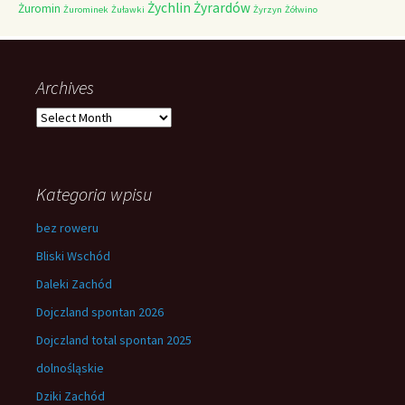
Żychlin
Żyrardów
Żuromin
Żurominek
Żuławki
Żyrzyn
Żółwino
Archives
Archives
Kategoria wpisu
bez roweru
Bliski Wschód
Daleki Zachód
Dojczland spontan 2026
Dojczland total spontan 2025
dolnośląskie
Dziki Zachód