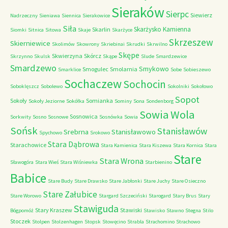
Sieraków
Sierpc
Siewierz
Nadrzeczny
Sieniawa
Siennica
Sierakowice
Siła
Skarżysko Kamienna
Skarlin
Siomki
Sitnica
Sitowa
Skaje
Skarżyce
Skrzeszew
Skierniewice
Skolimów
Skowrony
Skriebinai
Skrudki
Skrwilno
Skępe
Skwierzyna
Skórcz
Skrzynno
Skulsk
Skąpe
Slude
Smardzewice
Smardzewo
Smykowo
Smogulec
Smolarnia
Smarklice
Sobe
Sobieszewo
Sochaczew
Sochocin
Soboklęszcz
Sobolewo
Sokolniki
Sokołowo
Sopot
Sokoły
Somianka
Sokoły Jeziorne
Sokółka
Sominy
Sona
Sondenborg
Sowia Wola
Sosnowica
Sorkwity
Sosno
Sosnowe
Sosnówka
Sowia
Sońsk
Stanisławów
Srebrna
Stanisławowo
Spychowo
Srokowo
Stara Dąbrowa
Starachowice
Stara Kamienica
Stara Kiszewa
Stara Kornica
Stara
Stare
Stara Wrona
Sławogóra
Stara Wieś
Stara Wiśniewka
Starbienino
Babice
Stare Budy
Stare Drawsko
Stare Jabłonki
Stare Juchy
Stare Osieczno
Stare Załubice
Stare Worowo
Stargard Szczeciński
Starogard
Stary Brus
Stary
Stawiguda
Stary Kraszew
Stawiski
Bógpomóż
Stawisko
Stawno
Stegna
Stilo
Stoczek
Stolpen
Stolzenhagen
Stopsk
Stowęcino
Strabla
Strachomino
Strachowo