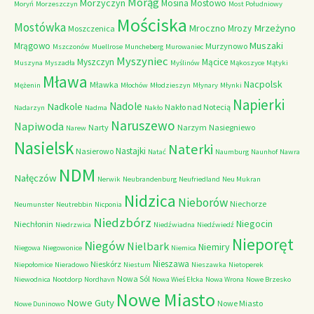
Morąg
Morzyczyn
Mosina
Mostowo
Moryń
Morzeszczyn
Most Południowy
Mościska
Mostówka
Mrzeżyno
Mroczno
Mrozy
Moszczenica
Muszaki
Mrągowo
Murzynowo
Mszczonów
Muellrose
Muncheberg
Murowaniec
Myszyniec
Myszczyn
Mącice
Muszyna
Myszadła
Myślinów
Mąkoszyce
Mątyki
Mława
Nacpolsk
Mławka
Mężenin
Młochów
Młodzieszyn
Młynary
Młynki
Napierki
Nadkole
Nadole
Nakło nad Notecią
Nadarzyn
Nadma
Nakło
Naruszewo
Napiwoda
Narty
Narzym
Nasiegniewo
Narew
Nasielsk
Naterki
Nastajki
Nasierowo
Natać
Naumburg
Naunhof
Nawra
NDM
Nałęczów
Nerwik
Neubrandenburg
Neufriedland
Neu Mukran
Nidzica
Nieborów
Niechorze
Neumunster
Neutrebbin
Nicponia
Niedzbórz
Niegocin
Niechłonin
Niedrzwica
Niedźwiadna
Niedźwiedź
Nieporęt
Niegów
Nielbark
Niemiry
Niegowa
Niegowonice
Niemica
Nieszawa
Nieskórz
Niepołomice
Nieradowo
Niestum
Nieszawka
Nietoperek
Nowa Sól
Niewodnica
Nootdorp
Nordhavn
Nowa Wieś Ełcka
Nowa Wrona
Nowe Brzesko
Nowe Miasto
Nowe Guty
Nowe Miasto
Nowe Duninowo