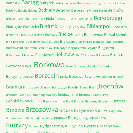
Bartąg
Bartążek
Bartoszki
Bartłomiejowice
Baruchowo
Barłogi
Batowice
Bautzen
Bednary
Bełchów
Bemowo
Bergen am Rugen
Bałdowo
Becejły
Bedlno
Berlin
Białobrzegi
Biała Podlaska
Bełżyce
Biała Góra
Biała Piska
Białe Błoto
Białka
Białutki
Bibiampol
Białogóra
Białołęka
Białuty
Białystok
Biedaszek
Bielice
Bieniewice
Biesal
Bielawy
Bieżuń
Biederitz
Biedrusko
Bielawa
Bielnik
Biskupiec
Binz
Birkerod
Bischofswerda
Biskupice
Bisztynek
Bledzew
Bnin
Bobolice
Bogurzyn
Bobrowniki
Bobrowo
Bogaczewo
Bochotnica
Bodzentyn
Bogatka
Bolimów
Bolęcin
Bolesławiec
Bolino
Bolechowo
Boleszyno
Bolków
Bolszewo
Borkowo
Boreczno
Borki
Borsuki
Borne Sulinowo
Borsdorf
Borzęcin
Borzymy
Bosewo
Boszkowo
Borzyny
Borów
Boże
Bożenkowo
Brochów
Bramka
Brańsk
Bratuszewo
Brańszczyk
Breddin
Brema
Breń
Brodowe Łąki
Brodowo
Brodnica
Brodnicki Park Krajobrazowy
Brody
Brok
Bronisławów
Brzoza
Bruliny
Brwinów
Brusy
Bryki
Brzezie
Brzeziny
Brzeźnica
Brzozówka
Brzozie
Brzydowo
Brzuza
Buckow
Budy
Budy
Burdąg
Bulkowo
Busko Zdrój
Sulkowskie
Budzów
Buk Pomorski
Burg
Butryny
Bystre Chrzany
Bydgoszcz
Bydlino
Butzow
Bydlin
Bytów
Bąki