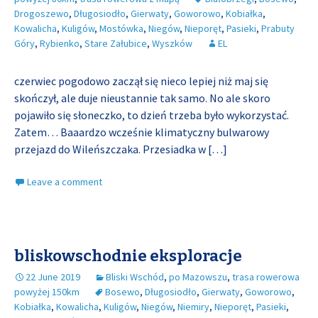
Drogoszewo
,
Długosiodło
,
Gierwaty
,
Goworowo
,
Kobiałka
,
Kowalicha
,
Kuligów
,
Mostówka
,
Niegów
,
Nieporęt
,
Pasieki
,
Prabuty
Góry
,
Rybienko
,
Stare Załubice
,
Wyszków
EL
czerwiec pogodowo zaczął się nieco lepiej niż maj się
skończył, ale duje nieustannie tak samo. No ale skoro
pojawiło się słoneczko, to dzień trzeba było wykorzystać.
Zatem… Baaardzo wcześnie klimatyczny bulwarowy
przejazd do Wileńszczaka. Przesiadka w
[…]
Leave a comment
bliskowschodnie eksploracje
22 June 2019
Bliski Wschód
,
po Mazowszu
,
trasa rowerowa
powyżej 150km
Bosewo
,
Długosiodło
,
Gierwaty
,
Goworowo
,
Kobiałka
,
Kowalicha
,
Kuligów
,
Niegów
,
Niemiry
,
Nieporęt
,
Pasieki
,