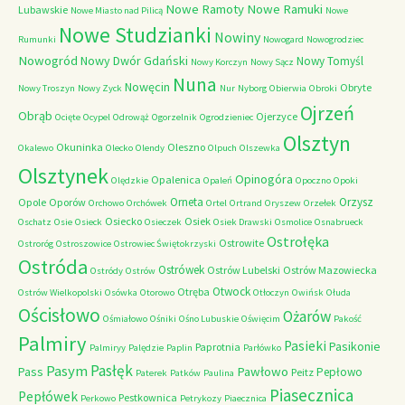
Nowe Ramoty
Nowe Ramuki
Lubawskie
Nowe Miasto nad Pilicą
Nowe
Nowe Studzianki
Nowiny
Rumunki
Nowogard
Nowogrodziec
Nowogród
Nowy Dwór Gdański
Nowy Tomyśl
Nowy Korczyn
Nowy Sącz
Nuna
Nowęcin
Obryte
Nowy Troszyn
Nowy Zyck
Nur
Nyborg
Obierwia
Obroki
Ojrzeń
Obrąb
Ojerzyce
Ocięte
Ocypel
Odrowąż
Ogorzelnik
Ogrodzieniec
Olsztyn
Okuninka
Oleszno
Okalewo
Olecko
Olendy
Olpuch
Olszewka
Olsztynek
Opinogóra
Opalenica
Olędzkie
Opaleń
Opoczno
Opoki
Orneta
Orzysz
Opole
Oporów
Orchowo
Orchówek
Ortel
Ortrand
Oryszew
Orzełek
Osiecko
Osiek
Oschatz
Osie
Osieck
Osieczek
Osiek Drawski
Osmolice
Osnabrueck
Ostrołęka
Ostrowite
Ostroróg
Ostroszowice
Ostrowiec Świętokrzyski
Ostróda
Ostrówek
Ostrów Lubelski
Ostrów Mazowiecka
Ostródy
Ostrów
Otwock
Otręba
Ostrów Wielkopolski
Osówka
Otorowo
Otłoczyn
Owińsk
Ołuda
Ościsłowo
Ożarów
Ośmiałowo
Ośniki
Ośno Lubuskie
Oświęcim
Pakość
Palmiry
Pasieki
Pasikonie
Paprotnia
Palmiryy
Palędzie
Paplin
Parłówko
Pasłęk
Pasym
Pawłowo
Pass
Pepłowo
Peitz
Paterek
Patków
Paulina
Piasecznica
Pepłówek
Pestkownica
Perkowo
Petrykozy
Piaecznica