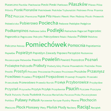
Pilaszków
Piaseczno
Piecki
Pieski
Piastów
Piechowice
Pietkowo
Pilawa
Pilica
Piorunów
Pionki
Pillnitz
Piotrkówek
Piotrków Trybunalski
Piotrowo
Pirna
Pisanica
Pisz
Piła
Piszczac
Piątek
Piwniczna
Piławki
Plewki
Plon
Plośnica
Pluski
Pniewnik
Pociecha
Pobierowo
Pobiedziska
Podawce
Poddąbie
Podgórze
Podlejki
Podkampinos
Pogorzelec
Podkowa Leśna
Podrochale
Pogorzel
Polesie
Pogorzelica
Pokrzydowo
Pogroszew
Pokrytki
Polaki
Polanów
Polichno
Pomiechówek
Pomocnia
Policzna
Popielarnia
Polnica
Popielżyn
Popielżyn Zawady
Popowo
Porządzie
Popielów
Postomino
Powielin
Poznań
Powidz
Powierż
Pozezdrze
Poszeszupie
Potworów
Prabuty
Poświętne
Poźrzadło
Prabuty Góry
Pranie
Prawiedniki
Prażmów
Prora
Przasnysz
Prostyń
Pruszków
Prostki
Proszew
Proszowice
Prusewo
Prusinowo
Przechlewo
Przejazd
Przejazdowo
Przedecz
Przemęt
Przepitki
Przesieki
Przyborowice
Przełęk
Przewodowo
Przeszkoda
Przewóz Nurski
Przybysław
Psucin
Przystań
Przytyk
Przyłęk
Przysucha
Przęsławice
Pszczew
Pszczyna
Puck
Pustelnik
Pulsnitz
Purda
Puszcza Mariańska
Puszcza Piska
Puszczykowo
Puławy
Pułtusk
Płochocin
Puttbus
Pyrzowice
Pyrzyce
Pyzdry
Pławno
Raciąż
Płock
Płońsk
Płoniawy
Płudy
Płociczno
Płoty
Racibory
Raciążek