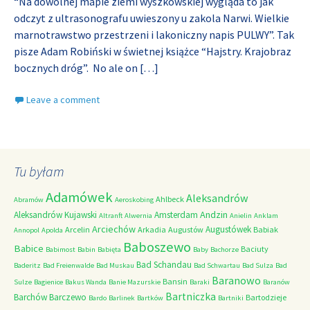
“Na dowolnej mapie ziemi wyszkowskiej wygląda to jak
odczyt z ultrasonografu uwieszony u zakola Narwi. Wielkie
marnotrawstwo przestrzeni i lakoniczny napis PULWY”. Tak
pisze Adam Robiński w świetnej książce “Hajstry. Krajobraz
bocznych dróg”. No ale on
[…]
Leave a comment
Tu byłam
Adamówek
Aleksandrów
Ahlbeck
Abramów
Aeroskobing
Andzin
Aleksandrów Kujawski
Amsterdam
Altranft
Alwernia
Anielin
Anklam
Arciechów
Augustówek
Arcelin
Arkadia
Augustów
Babiak
Annopol
Apolda
Baboszewo
Babice
Baciuty
Babimost
Babin
Babięta
Baby
Bachorze
Bad Schandau
Baderitz
Bad Freienwalde
Bad Muskau
Bad Schwartau
Bad Sulza
Bad
Baranowo
Bansin
Sulze
Bagienice
Bakus Wanda
Banie Mazurskie
Baraki
Baranów
Bartniczka
Barchów
Barczewo
Bartodzieje
Bardo
Barlinek
Bartków
Bartniki