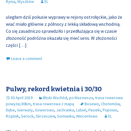
Rynia
,
Wyszków
EL
uległam dziś pokusie wyprawy w rejony ostrołęckie, jako że
wiać miało głównie z północy z lekką składową wschodnią.
Co się zasadniczo sprawdziło i przedłużająca się w czasie
złożoność podróżna okazała się mieć sens. W złożoności
części
[…]
Leave a comment
Pulwy, rekord kwietnia i 30/30
30 April 2019
Bliski Wschód
,
po Mazowszu
,
trasa rowerowa
powyżej 80km
,
trasa rowerowa z mapą
Bosewo
,
Chotomów
,
Dębe
,
Gierwaty
,
Goworowo
,
Jachranka
,
Lubiel
,
Pasieki
,
Popowo
,
Rząśnik
,
Serock
,
Skrzeszew
,
Somianka
,
Wincentowo
EL