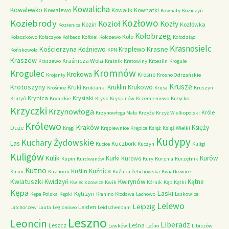
Kowalicha
Kowalewko
Kowalewo
Kowalik
Kownatki
Kownaty
Koziczyn
Kozłowo
Koziebrody
Kozioł
Kozły
Kozin
Kozłówka
Kozienice
Kołobrzeg
Koło
Kołaczkowo
Kołaczyce
Kołbacz
Kołbiel
Kołczewo
Kołodziąż
Krasnosielc
Kościerzyna
Krasne
Koźniewo
Kraplewo
Końskowola
KPN
Kraszew
Kraśnicza Wola
Kraszewo
Kraśnik
Kretowiny
Kroeslin
Krogule
Kromnów
Krogulec
Krokowa
Krosno
Krojanty
Krosno Odrzańskie
Krusze
Krotoszyny
Kruklin
Krukowo
Kruki
Krośnice
Kruklanki
Krusa
Kruszyn
Krynica
Krysiaki
Krutyń
Krynickie
Krysk
Kryspinów
Krzemieniewo
Krzycko
Krzyczki
Krzynowłoga
Króle
Krzynowłoga Mała
Krzyże
Krzyż Wielkopolski
Królewo
Krąków
Księży
Duże
Krągi
Krąpiewnice
Krępice
Książ
Książ Wielki
Kudypy
Kuchary Żydowskie
Las
Kuczbork
Kucice
Kuczyn
Kuligi
Kuligów
Kulik
Kurki
Kurów
Kurowo
Kupin
Kurdwanów
Kury
Kurznia
Kurzętnik
Kutno
Kuźnica
Kuślin
Kusin
Kuznocin
Kuźnica Żelichowska
Kwiatkowice
Kwiatuszki
Kwidzyń
Kwirynów
Kątne
Kwieciszowice
Kwik
Kórnik
Kąp
Kątki
Kępa
Laski
Kętrzyn
Kępa Polska
Kępki
Kłanino
Kłodawa
Lachowo
Laskowice
Lelewo
Leipzig
Leiden
Latchorzew
Lauta
Legionowo
Leidschendam
Leszno
Leoncin
Liberadz
Leszcz
Leśna
Lewków
Leśno
Libiszów