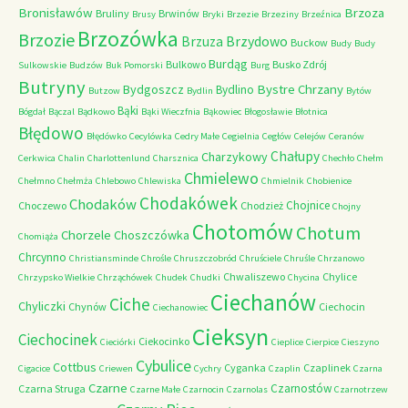
Bronisławów
Brzoza
Bruliny
Brwinów
Brusy
Bryki
Brzezie
Brzeziny
Brzeźnica
Brzozówka
Brzozie
Brzydowo
Brzuza
Buckow
Budy
Budy
Burdąg
Bulkowo
Busko Zdrój
Sulkowskie
Budzów
Buk Pomorski
Burg
Butryny
Bystre Chrzany
Bydgoszcz
Bydlino
Butzow
Bydlin
Bytów
Bąki
Bógdał
Bączal
Bądkowo
Bąki Wieczfnia
Bąkowiec
Błogosławie
Błotnica
Błędowo
Błędówko
Cecylówka
Cedry Małe
Cegielnia
Cegłów
Celejów
Ceranów
Chałupy
Charzykowy
Cerkwica
Chalin
Charlottenlund
Charsznica
Chechło
Chełm
Chmielewo
Chełmno
Chełmża
Chlebowo
Chlewiska
Chmielnik
Chobienice
Chodakówek
Chodaków
Chojnice
Choczewo
Chodzież
Chojny
Chotomów
Chotum
Chorzele
Choszczówka
Chomiąża
Chrcynno
Christiansminde
Chrośle
Chruszczobród
Chruściele
Chruśle
Chrzanowo
Chwaliszewo
Chylice
Chrzypsko Wielkie
Chrząchówek
Chudek
Chudki
Chycina
Ciechanów
Ciche
Chyliczki
Chynów
Ciechocin
Ciechanowiec
Cieksyn
Ciechocinek
Ciekocinko
Cieciórki
Cieplice
Cierpice
Cieszyno
Cybulice
Cottbus
Cyganka
Czaplinek
Cigacice
Criewen
Cychry
Czaplin
Czarna
Czarne
Czarnostów
Czarna Struga
Czarne Małe
Czarnocin
Czarnolas
Czarnotrzew