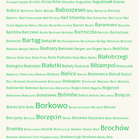
Arciechów
Augustówek
Arcelin
Arkadia
Augustów
Babiak
Annopol
Apolda
Baboszewo
Babice
Baciuty
Babimost
Babin
Babięta
Baby
Bachorze
Bad Schandau
Baderitz
Bad Freienwalde
Bad Muskau
Bad Schwartau
Bad Sulza
Bad
Baranowo
Bansin
Sulze
Bagienice
Bakus Wanda
Banie Mazurskie
Baraki
Baranów
Bartniczka
Barchów
Barczewo
Bartodzieje
Bardo
Barlinek
Bartków
Bartniki
Bartąg
Bartążek
Bartoszki
Bartłomiejowice
Baruchowo
Barłogi
Batowice
Bautzen
Bednary
Bełchów
Bemowo
Bergen am Rugen
Bałdowo
Becejły
Bedlno
Berlin
Białobrzegi
Biała Podlaska
Bełżyce
Biała Góra
Biała Piska
Białe Błoto
Białka
Białutki
Bibiampol
Białogóra
Białołęka
Białuty
Białystok
Biedaszek
Bielice
Bieniewice
Biesal
Bielawy
Bieżuń
Biederitz
Biedrusko
Bielawa
Bielnik
Biskupiec
Binz
Birkerod
Bischofswerda
Biskupice
Bisztynek
Bledzew
Bnin
Bobolice
Bogurzyn
Bobrowniki
Bobrowo
Bogaczewo
Bochotnica
Bodzentyn
Bogatka
Bolimów
Bolęcin
Bolesławiec
Bolino
Bolechowo
Boleszyno
Bolków
Bolszewo
Borkowo
Boreczno
Borki
Borsuki
Borne Sulinowo
Borsdorf
Borzęcin
Borzymy
Bosewo
Boszkowo
Borzyny
Borów
Boże
Bożenkowo
Brochów
Bramka
Brańsk
Bratuszewo
Brańszczyk
Breddin
Brema
Breń
Brodowe Łąki
Brodowo
Brodnica
Brodnicki Park Krajobrazowy
Brody
Brok