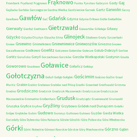
Frąknowo
Gaj
Gady
Frombork
Frydland
Frygnowo
Funka
Fynshav
Gabrysin
Garwolin
Gartz
Gajówka
Garbów
Garczegorze
Gardna Wielka
Gardzienice
Garnek
Gassy
Gawłów
Gdańsk
Gdynia
Gawłowo
Gać
Gdynia Orłowo
Gidle
Giebałtów
Gietrzwałd
Gierwaty
Giławy
Gierłoż
Giethoorn
Giewartów
Gilleleje
Glinojeck
Giżycko
Giżycko Olsztyn
Glaucha
Glina
Glodowo
Gnaty Szczerbaki
Gniewino
Gniewniewice
Gniewoszów
Gniewkowo
Gniezno
Gniew
Gnoien
Goerlitz
Godkowo
Golub-Dobrzyń
Goczałkowice
Golczewo
Goleniów
Golesze
Gorlice
Gorlitz
Goryń
Gorzów Wielkopolski
Gostynin
Goruńsko
Gorzechowo
Gorzków
Gouda
Goławice
Goworowo
Gołańcz
Gozdowo
Gołdap
Gołotczyzna
Gościmin
Gołuń
Gołąb
Gołąbki
Gościno
Goźlin
Graal
Grabie
Muritz
Grabin
Grabowo
Grabów nad Pilicą
Gradki
Graested
Greifswald
Grimma
Grodziczno
Grodno
Grodzisk
Grodzisk Mazowiecki
Grodziszcze
Grodziszcze
Grudusk
Mazowieckie
Gromadno
Großenhain
Grudziądz
Gruenewald
Grunwald
Gryźliny
Gruszka
Gryfice
Grzybowo
Gródek nad Dunajcem
Gryfino
Gródki
Gudowo
Guzów
Gwda Wielka
Grójec
Grębków
Gubin
Guronys
Gutkowo
Gutowo
Gwizdały
Góra Dylewska
Góra Kalwaria
Górale
Góraliki
Góra Puławska
Góra Włodowska
Górki
Górzno
Gąbin
Górki Noteckie
Górowo Iławskie
Górskie
Góry Miechowskie