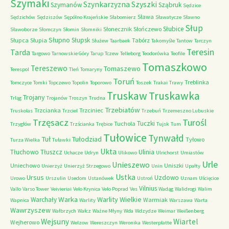
Szymaki
Szyszki
Szynkarzyzna
Szymanów
Sząbruk
Sędzice
Sława
Sędzichów
Sędziszów
Sępólno Krajeńskie
Słabomierz
Sławatycze
Sławno
Słup
Słubice
Słonecznik
Słończewo
Sławoborze
Słomczyn
Słomin
Słomniki
Słupno
Słupsk
Słupca
Słupia
Tabórz
Służew
Taarbaek
Takomyśle
Tantow
Tarczyn
Teresin
Tarda
Targowo
Tarnowskie Góry
Tarup
Tczew
Telleborg
Teodorówka
Teofile
Tomaszkowo
Tereszewo
Tomaszewo
Terespol
Tleń
Tomaryny
Toruń
Treblinka
Tomczyce
Tomki
Topczewo
Topolin
Toporowo
Toszek
Trakai
Trawy
Truskaw
Truskawka
Trojany
Trląg
Trojanów
Troszyn
Trudna
Trzebiatów
Trzcianka
Trzciniec
Truskolas
Trzciel
Trzebuń
Trzemeszno Lubuskie
Trzęsacz
Turośl
Tuczki
Tuchola
Trzygłów
Trzścianka
Trębice
Tujsk
Tum
Tułowice
Tynwałd
Tuł
Tułodziad
Tyłowo
Turza Wielka
Tuławki
Ukta
Tłuchowo
Tłuszcz
Ulinia
Uchacze
Udryn
Ulikowo
Ulrichorst
Umiastów
Urle
Unieszewo
Uniechowo
Uniszki
Unierzyż
Unierzyż Strzegowo
Unin
Upałty
Ustka
Ursus
Uzdowo
Urowo
Urszulin
Usedom
Ustanówek
Ustroń
Uznam
Uścięcice
Vilnius
Vallo
Varso Tower
Veivieriai
Velo Krynica
Velo Poprad
Ves
Wadąg
Walidrogi
Walim
Warka
Warlity Wielkie
Warchały
Warmiak
Wapnica
Warlity
Warszawa
Warta
Wawrzyszew
Wałbrzych
Wałcz
Ważne Młyny
Wda
Wdzydze
Weimar
Weißenberg
Wejsuny
Wiartel
Wejherowo
Welzow
Wereszczyn
Weronika
Westerplatte