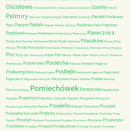
Ościsłowo
Ożarów
Ośmiałowo
Ośniki
Ośno Lubuskie
Oświęcim
Pakość
Palmiry
Pasieki
Pasikonie
Paprotnia
Palmiryy
Palędzie
Paplin
Parłówko
Pasłęk
Pasym
Pawłowo
Pass
Pepłowo
Peitz
Paterek
Patków
Paulina
Piasecznica
Pepłówek
Pestkownica
Perkowo
Petrykozy
Piaecznica
Pilaszków
Piaseczno
Piecki
Pieski
Piastów
Piechowice
Pietkowo
Pilawa
Pilica
Piorunów
Pionki
Pillnitz
Piotrkówek
Piotrków Trybunalski
Piotrowo
Pirna
Pisanica
Pisz
Piła
Piszczac
Piątek
Piwniczna
Piławki
Plewki
Plon
Plośnica
Pluski
Pniewnik
Pociecha
Pobierowo
Pobiedziska
Podawce
Poddąbie
Podgórze
Podlejki
Podkampinos
Pogorzelec
Podkowa Leśna
Podrochale
Pogorzel
Polesie
Pogorzelica
Pokrzydowo
Pogroszew
Pokrytki
Polaki
Polanów
Polichno
Pomiechówek
Pomocnia
Policzna
Popielarnia
Polnica
Popielżyn
Popielżyn Zawady
Popowo
Porządzie
Popielów
Postomino
Powielin
Poznań
Powidz
Powierż
Pozezdrze
Poszeszupie
Potworów
Prabuty
Poświętne
Poźrzadło
Prabuty Góry
Pranie
Prawiedniki
Prażmów
Prora
Przasnysz
Prostyń
Pruszków
Prostki
Proszew
Proszowice
Prusewo
Prusinowo
Przechlewo
Przejazd
Przejazdowo
Przedecz
Przemęt
Przepitki
Przesieki