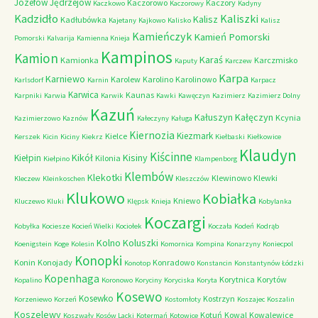
Józefów
Jędrzejów
Kaczorowo
Kaczory
Kaczkowo
Kaczorowy
Kadyny
Kadzidło
Kaliszki
Kalisz
Kadłubówka
Kajetany
Kajkowo
Kalisko
Kalisz
Kamieńczyk
Kamień Pomorski
Pomorski
Kalvarija
Kamienna Knieja
Kampinos
Kamion
Karaś
Kamionka
Karczmisko
Kaputy
Karczew
Karpa
Karniewo
Karolew
Karolino
Karolinowo
Karlsdorf
Karnin
Karpacz
Karwica
Kaunas
Karpniki
Karwia
Karwik
Kawki
Kawęczyn
Kazimierz
Kazimierz Dolny
Kazuń
Kałuszyn
Kałęczyn
Kcynia
Kazimierzowo
Kaznów
Kałeczyny
Kaługa
Kiernozia
Kiezmark
Kielce
Kerszek
Kicin
Kiciny
Kiekrz
Kiełbaski
Kiełkowice
Klaudyn
Kiścinne
Kikół
Kisiny
Kiełpin
Kilonia
Kiełpino
Klampenborg
Klembów
Klekotki
Klewinowo
Klewki
Kleczew
Kleinkoschen
Kleszczów
Klukowo
Kobiałka
Kniewo
Kluczewo
Kluki
Klępsk
Knieja
Kobylanka
Koczargi
Kobyłka
Kociesze
Kocień Wielki
Kociołek
Koczała
Kodeń
Kodrąb
Kolno
Koluszki
Koenigstein
Koge
Kolesin
Komornica
Kompina
Konarzyny
Koniecpol
Konopki
Konin
Konojady
Konradowo
Konotop
Konstancin
Konstantynów Łódzki
Kopenhaga
Korytnica
Korytów
Kopalino
Koronowo
Koryciny
Koryciska
Koryta
Kosewo
Kosewko
Kostrzyn
Korzeniewo
Korzeń
Kostomłoty
Koszajec
Koszalin
Koszelewy
Kotuń
Kowal
Kowalewice
Koszwały
Kosów Lacki
Kotermań
Kotowice