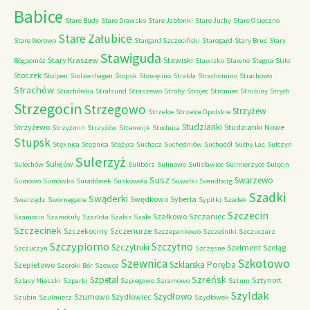
Babice
Stare Budy
Stare Drawsko
Stare Jabłonki
Stare Juchy
Stare Osieczno
Stare Załubice
Stare Worowo
Stargard Szczeciński
Starogard
Stary Brus
Stary
Stawiguda
Stary Kraszew
Stawiski
Bógpomóż
Stawisko
Stawno
Stegna
Stilo
Stoczek
Stolpen
Stolzenhagen
Stopsk
Stowęcino
Strabla
Strachomino
Strachowo
Strachów
Strachówka
Stralsund
Straszewo
Stroby
Strojec
Stromiec
Strubiny
Strych
Strzegocin
Strzegowo
Strzyżew
Strzelce
Strzelce Opolskie
Studzianki
Strzyżewo
Studzianki Nowe
Strzyżmin
Strzyżów
Sttenwijk
Studnica
Stupsk
Stęknica
Stępnica
Stężyca
Suchacz
Suchedniów
Suchodół
Suchy Las
Sufczyn
Sulerzyż
Sulejów
Sulechów
Sulibórz
Sulinowo
Sulisławice
Sulmierzyce
Sulęcin
Susz
Swarzewo
Sumowo
Sumówko
Suradówek
Suskowola
Suwałki
Svendborg
Szadki
Swąderki
Swędkowo
Syberia
Swarzędz
Swornegacie
Sypitki
Szadek
Szczecin
Szałkowo
Szczaniec
Szamocin
Szamotuły
Szarlota
Szałas
Szałe
Szczecinek
Szczekociny
Szczenurze
Szczepankowo
Szcześniki
Szczuczarz
Szczypiorno
Szczytno
Szczytniki
Szelment
Szeląg
Szczuczyn
Szczęsne
Szkotowo
Szewnica
Szklarska Poręba
Szepietowo
Szeroki Bór
Szewce
Szreńsk
Szpetal
Sztynort
Szlasy Mieszki
Szparki
Szpiegowo
Szramowo
Sztum
Szyldak
Szydłowo
Szumowo
Szydłowiec
Szubin
Szulmierz
Szydłówek