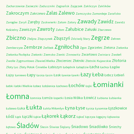
Zacharzowice
Zacieczki
Zaduszniki
Zagnańsk
Zajączek
Zakliczyn
Zaklików
Zalas
Zalewo
Zakroczym
Zakrzewo
Zamczysko
Zamordeje
Zarańsko
Zawady
Zawidz
Zaręby
Zarogów
Zaryń
Zaskwierki
Zatom
Zatory
Zawidz
Zawroty
Załubice
Zawiszyn
Załuski
Kościelny
Załom
Zbarzewo
Zegrze
Zbiczno
Zbąszyń
Zbójna
Zbąszynek
Zdziwój Stary
Zehren
Zgniłocha
Zembrze
Zgorzelec
Zielona
Zemborzyce
Zeńbok
Zgon
Zielonka
Zwartowo
Zielonka Pasłęcka
Zielonki
Ziemsko
Zienki
Zinnowitz
Zwiniarz
Zwoleń
Złotoria
Złocieniec
Złotniki
Zwolle
Zygmuntowo
Zławieś Wielka
Złotniki Kujawskie
Łacha
Łabiszyn
Łagów
Złoty Las
Złoty Potok
Ćmielów
Łabędnik
Łabędzie
Łachca
Łazy
Łeba
Łapy
Łajsy
Łask
Łebcz
Łebień
Łaniewo
Łasica
Łasin
Ławice
Ławki
Łomianki
Łochów
Łebki
Łebki Wielkie
Łobez
Łobżenica
Łochowo
Łojki
Łomna
Łowicz
Łomża
Łosia Wólka
Łomnica
Łopatki
Łubiana
Łubianka
Łukta
Łyna
Łyse
Łyszkowice
Łuka
Łubowo
Łukta Miłomłyn
Łysica
Łysomice
Łąkorz
Łąkorek
Łódź
Łączki
Łąck
Łąkie
Łąkoć
Łęczyca
Łęgajny
Łękawica
Śladów
Śniadowo
Śniadówko
Śniechy
Łętowo
Ślesin
Śliwice
Ślężany