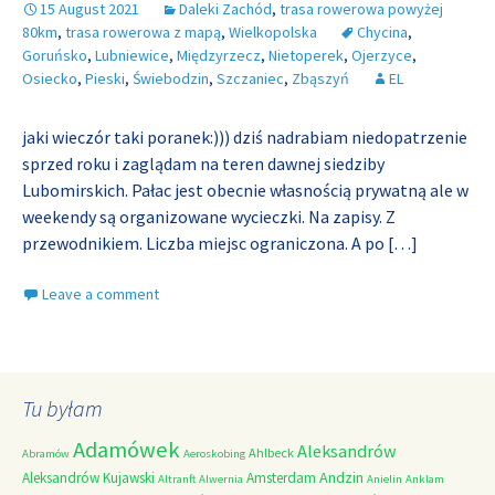
15 August 2021
Daleki Zachód
,
trasa rowerowa powyżej
80km
,
trasa rowerowa z mapą
,
Wielkopolska
Chycina
,
Goruńsko
,
Lubniewice
,
Międzyrzecz
,
Nietoperek
,
Ojerzyce
,
Osiecko
,
Pieski
,
Świebodzin
,
Szczaniec
,
Zbąszyń
EL
jaki wieczór taki poranek:))) dziś nadrabiam niedopatrzenie
sprzed roku i zaglądam na teren dawnej siedziby
Lubomirskich. Pałac jest obecnie własnością prywatną ale w
weekendy są organizowane wycieczki. Na zapisy. Z
przewodnikiem. Liczba miejsc ograniczona. A po
[…]
Leave a comment
Tu byłam
Adamówek
Aleksandrów
Ahlbeck
Abramów
Aeroskobing
Andzin
Aleksandrów Kujawski
Amsterdam
Altranft
Alwernia
Anielin
Anklam