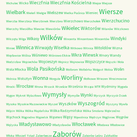
Wieczfnia Kościelna
Wieczfnia
Wicko
Wichulec
Wiejce
Wiejsce
Wiersze
Wielbark
Wieliszew
Wieniec
Wieleń
Wielgie
Wielka Piaśnica
Wierzchucino
Wierzchowo
Wierzba
Wierzbica
Wierzbinek
Wierzbno
Wierzchołek
Wikielec
Wiktorów
Wierzchy
Wiesiółka
Wiewiec
Wiewiórów
Wilanów
Wilczkowo
Wilków
Windyki
Wilkasy
Wilczęta
Wilga
Wincenta
Wincentowo
Wincentów
Winnica
Wirwajdy
Wisełka
Witoldów
Wizna
Winiec
Witkowo
Witnica
Wkra
Wlewsk
Wiśniewo
Wnory Wandy
Więcławice
Wiślica
Wiśniowo Ełckie
Wojcieszyn
Wojszczyce
Wodzisław
Wojciechów
Wojnicz
Wojnowice
Wojszki
Wola
Wola Pasikońska
Wolin
Wola Młocka
Wolbrom
Wolbórka
Wolgast
Wolica
Worliny
Wonna
Wolsztyn
Wolnica
Worgule
Wołkowe
Wriezen
Wrocimowice
Wrocław
Września
Wydminy
Wrocki
Wrona
Wrzask
Wrzeście
Wrząca
WTR
Wygoda
Wymysły
Wynki
Wygon
Wykrot
Wylazłowo
Wymyśle
Wyrzysk
Wyrzysk Osiek
Wyszogród
Wyszków
Wysoka
Wysokie Mazowieckie
Wyszel
Wyszyny
Wywła
Wólka Radzymińska
Wójcin
Wólka
Wólka Majdańska
Wólka Smolana
Wąbrzeźno
Wąsy
Wąchock
Wąsewo
Węgrów
Wągrodno
Wąpielsk
Wąwolnica
Wędrzyn
Węgliniec
Władysławowo
Włocławek
Wężyska
Władysławów
Włodawa
Włodowice
Zaborów
Włoka
Włosień
Ystad
Zaberbecze
Zaborów Leśny
Zabłudów