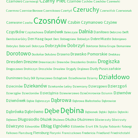
Czarny Piec
Czarnowo
Czarnów
Czarnowąż
Czchów
Czechów
Czerewki
Czeruchy
Czermno
Czernice Borowe
Czernikowo
Czertyń
Czerwińsk
Czerwonak
Czosnów
Czubin
Czymanowo
Czyżew
Czerwone
Czocha
Dalnia
Cząstków
Dalanówek
Daniłowo
Częstochowa
Daleszyce
Debrzno
Delft
Den Haag
Dobre Miasto
Dembskie Góry
Depot
Derc
Dobiegniew
Dobieżyn
Dobrojewo
Dobrzyń
Dobrzyków
Dobrylas
Dobrzeń
Dobrzyca
Doktorce
Dolna Grupa
Domaniew
Dorotowo
Drawsko Pomorskie
Drawno
Dosłońce
Dołubno
Drebkau
Drogiszka
Dresden
Dreszew
Drewniaczki
Drewnów
Drezdenko
Droblin
Dudy Puszczańskie
Drogoszewo
Drohiczyn
Droszków
Drwalew
Drygały
Drążewo
Działdowo
Duninowo
Duży Dół
Dymaczewo
Dzbądzek
Dziadkowice
Dziarny
Dziekanów
Dzierzgoń
Dziecinów
Dzierzgowo
Dziekanów Leśny
Dziemiany
Dziwnów
Dzierżążnia
Dzierzgów
Dzierżoniów
Dziewierzewo
Dziećmirowice
Dziunin
Dąbrowa
Dziwnówek
Dąbie
Dąbroszyn
Dąbrowa Białostocka
Dąbrowice
Dębina
Dębe
Dąbrówno
Dąbrówka
Dębionek
Dębki
Dęblin
Dębniki
Długosiodło
Dłużek
Dłużka
Dłużniewo
Dębowo
Dłużewo
Dźwierzuty
Dźwirzuty
Elbląg
Dźwirzyno
Elgnówko
Edwardów
Elżbietów
Erurt
Ełk Szyba
Fabianki
Faborgi
Flensburg
Falkowo
Flansburg
Florynki
Franciszkowo
Fredericia
Friedland
Friedrichstahl