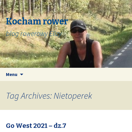
Kocham rower
blog rowerowy Elizy
Skip
Search
Menu
to
for:
content
Tag Archives: Nietoperek
Go West 2021 – dz.7