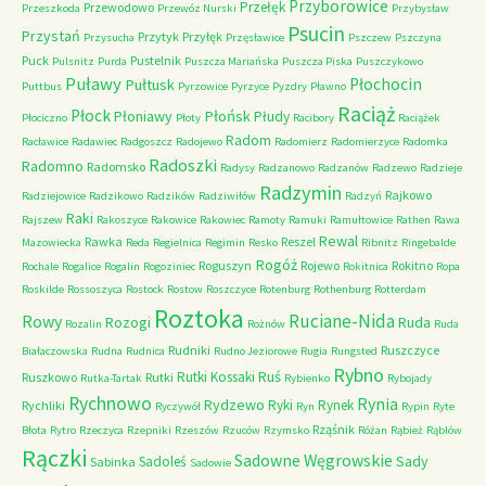
Przyborowice
Przełęk
Przewodowo
Przeszkoda
Przewóz Nurski
Przybysław
Psucin
Przystań
Przytyk
Przyłęk
Przysucha
Przęsławice
Pszczew
Pszczyna
Puck
Pustelnik
Pulsnitz
Purda
Puszcza Mariańska
Puszcza Piska
Puszczykowo
Puławy
Pułtusk
Płochocin
Puttbus
Pyrzowice
Pyrzyce
Pyzdry
Pławno
Raciąż
Płock
Płońsk
Płoniawy
Płudy
Płociczno
Płoty
Racibory
Raciążek
Radom
Racławice
Radawiec
Radgoszcz
Radojewo
Radomierz
Radomierzyce
Radomka
Radoszki
Radomno
Radomsko
Radysy
Radzanowo
Radzanów
Radzewo
Radzieje
Radzymin
Rajkowo
Radziejowice
Radzikowo
Radzików
Radziwiłów
Radzyń
Raki
Rajszew
Rakoszyce
Rakowice
Rakowiec
Ramoty
Ramuki
Ramułtowice
Rathen
Rawa
Rewal
Rawka
Reszel
Mazowiecka
Reda
Regielnica
Regimin
Resko
Ribnitz
Ringebalde
Rogóż
Roguszyn
Rojewo
Rokitno
Rochale
Rogalice
Rogalin
Rogoziniec
Rokitnica
Ropa
Roskilde
Rossoszyca
Rostock
Rostow
Roszczyce
Rotenburg
Rothenburg
Rotterdam
Roztoka
Ruciane-Nida
Rowy
Rozogi
Ruda
Rozalin
Rożnów
Ruda
Rudniki
Ruszczyce
Białaczowska
Rudna
Rudnica
Rudno Jeziorowe
Rugia
Rungsted
Rybno
Ruś
Rutki Kossaki
Ruszkowo
Rutki
Rutka-Tartak
Rybienko
Rybojady
Rychnowo
Rynia
Rydzewo
Ryki
Rynek
Rychliki
Ryczywół
Ryn
Rypin
Ryte
Rząśnik
Błota
Rytro
Rzeczyca
Rzepniki
Rzeszów
Rzuców
Rzymsko
Różan
Rąbież
Rąblów
Rączki
Sadowne Węgrowskie
Sady
Sadoleś
Sabinka
Sadowie