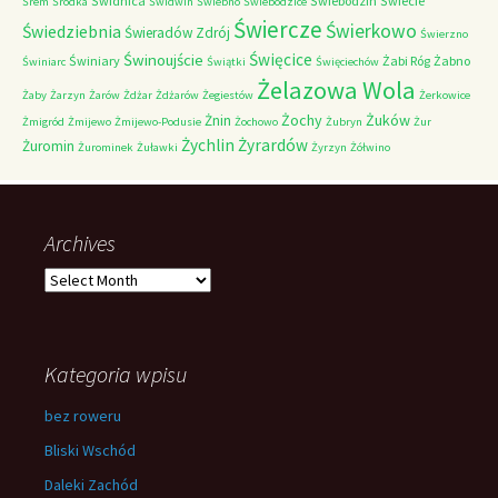
Świdnica
Świebodzin
Świecie
Śrem
Śródka
Świdwin
Świebno
Świebodzice
Świercze
Świerkowo
Świedziebnia
Świeradów Zdrój
Świerzno
Świnoujście
Święcice
Świniary
Żabi Róg
Żabno
Świniarc
Świątki
Święciechów
Żelazowa Wola
Żaby
Żarzyn
Żarów
Żdżar
Żdżarów
Żegiestów
Żerkowice
Żochy
Żuków
Żnin
Żmigród
Żmijewo
Żmijewo-Podusie
Żochowo
Żubryn
Żur
Żychlin
Żyrardów
Żuromin
Żurominek
Żuławki
Żyrzyn
Żółwino
Archives
Archives
Kategoria wpisu
bez roweru
Bliski Wschód
Daleki Zachód