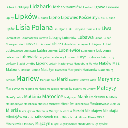
Lidzbark
Ligowo
Lidzbark Warmiński
Lichtajny
Linówno
Licheń
Lieske
Lipków
Lipno
Lipowiec Kościelny
Lipiny
Lipniak
Lipsk
Lipusz
Lisia Polana
Liwa
Lipów
Lisi Ogon
Liski
Liszyno
Litwinki
Liw
Lubawa
Lubajny
Lubartów
Lommatsch
Lommatzsch
Loretto
Lubań
Lubań
Lubicz
Lubeka
Nowogrodziec
Lubiatowo
Lubiechów
Lubiejew
Lubiejewo
Lubiel
Lubniewice
Lubomin
Lublin
Lubieszewo
Lublewko
Lubmin
Lubomierz
Lubowidz
Luszyn
Lubomino
Lucynów
Lundeborg
Lusowo
Lusławice
Luta
Lutry
Maków Maz.
Lębork
Lwówek Śląski
Lyndby
Lędzin
Macierzysz
Magdeburg
Maków
Malbork
Malużyn
Margonin
Marianów
Malchin
Malmo
Mareczki
Marienburg
Mariew
Marynino
Marki
Schloss
Marijampole
Marlow
Martwa Wisła
Małdyty
Marzewo
Marzęcino
Marózek
Maszewo
Matyldów
Matyty
Maurycew
Małocice
Małkinia
Mańki
Mdzewo
Meißen
Małe Cybulice
Małyszyn
Miedniewice
Miechów
Melibdorzyce
Mescherin
Miastko
Michrów
Mieczkowo
Mielnica
Mierki
Mikołajew
Mikołajki
Mieszki
Mierziączka
Mierzwin
Mierzyn
Mieszaki
Milanówek
Mikołajów
Miksztal
Milcz
Milicz
Mirsk
Mirzec
Mirów
MISIE
Miączyn
Mistrzewice
Miszory
Miąse
Międzyborów
Międzybór
Międzybórz