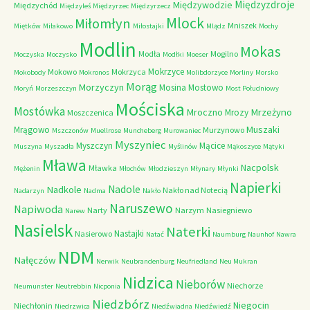
Międzyzdroje
Międzywodzie
Międzychód
Międzyleś
Międzyrzec
Międzyrzecz
Mlock
Miłomłyn
Mniszek
Miętków
Miłakowo
Miłostajki
Mlądz
Mochy
Modlin
Mokas
Modła
Mogilno
Moczyska
Moczysko
Modłki
Moeser
Mokrzyce
Mokowo
Mokrzyca
Mokobody
Mokronos
Molibdorzyce
Morliny
Morsko
Morąg
Morzyczyn
Mosina
Mostowo
Moryń
Morzeszczyn
Most Południowy
Mościska
Mostówka
Mrzeżyno
Mroczno
Mrozy
Moszczenica
Muszaki
Mrągowo
Murzynowo
Mszczonów
Muellrose
Muncheberg
Murowaniec
Myszyniec
Myszczyn
Mącice
Muszyna
Myszadła
Myślinów
Mąkoszyce
Mątyki
Mława
Nacpolsk
Mławka
Mężenin
Młochów
Młodzieszyn
Młynary
Młynki
Napierki
Nadkole
Nadole
Nakło nad Notecią
Nadarzyn
Nadma
Nakło
Naruszewo
Napiwoda
Narty
Narzym
Nasiegniewo
Narew
Nasielsk
Naterki
Nastajki
Nasierowo
Natać
Naumburg
Naunhof
Nawra
NDM
Nałęczów
Nerwik
Neubrandenburg
Neufriedland
Neu Mukran
Nidzica
Nieborów
Niechorze
Neumunster
Neutrebbin
Nicponia
Niedzbórz
Niegocin
Niechłonin
Niedrzwica
Niedźwiadna
Niedźwiedź