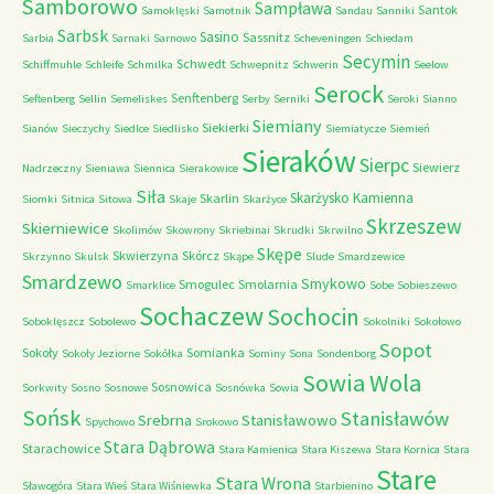
Samborowo
Sampława
Santok
Samoklęski
Samotnik
Sandau
Sanniki
Sarbsk
Sasino
Sassnitz
Sarbia
Sarnaki
Sarnowo
Scheveningen
Schiedam
Secymin
Schwedt
Schiffmuhle
Schleife
Schmilka
Schwepnitz
Schwerin
Seelow
Serock
Senftenberg
Seftenberg
Sellin
Semeliskes
Serby
Serniki
Seroki
Sianno
Siemiany
Siekierki
Sianów
Sieczychy
Siedlce
Siedlisko
Siemiatycze
Siemień
Sieraków
Sierpc
Siewierz
Nadrzeczny
Sieniawa
Siennica
Sierakowice
Siła
Skarżysko Kamienna
Skarlin
Siomki
Sitnica
Sitowa
Skaje
Skarżyce
Skrzeszew
Skierniewice
Skolimów
Skowrony
Skriebinai
Skrudki
Skrwilno
Skępe
Skwierzyna
Skórcz
Skrzynno
Skulsk
Skąpe
Slude
Smardzewice
Smardzewo
Smykowo
Smogulec
Smolarnia
Smarklice
Sobe
Sobieszewo
Sochaczew
Sochocin
Soboklęszcz
Sobolewo
Sokolniki
Sokołowo
Sopot
Sokoły
Somianka
Sokoły Jeziorne
Sokółka
Sominy
Sona
Sondenborg
Sowia Wola
Sosnowica
Sorkwity
Sosno
Sosnowe
Sosnówka
Sowia
Sońsk
Stanisławów
Srebrna
Stanisławowo
Spychowo
Srokowo
Stara Dąbrowa
Starachowice
Stara Kamienica
Stara Kiszewa
Stara Kornica
Stara
Stare
Stara Wrona
Sławogóra
Stara Wieś
Stara Wiśniewka
Starbienino