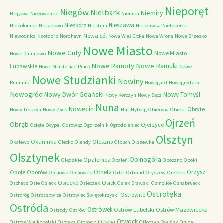
Nieporęt
Niegów
Nielbark
Niemiry
Niegowa
Niegowonice
Niemica
Nieszawa
Nieskórz
Niepołomice
Nieradowo
Niestum
Nieszawka
Nietoperek
Nowa Sól
Niewodnica
Nootdorp
Nordhavn
Nowa Wieś Ełcka
Nowa Wrona
Nowe Brzesko
Nowe Miasto
Nowe Guty
Nowe Miasto
Nowe Duninowo
Nowe Ramoty
Nowe Ramuki
Lubawskie
Nowe Miasto nad Pilicą
Nowe
Nowe Studzianki
Nowiny
Rumunki
Nowogard
Nowogrodziec
Nowogród
Nowy Dwór Gdański
Nowy Tomyśl
Nowy Korczyn
Nowy Sącz
Nuna
Nowęcin
Obryte
Nowy Troszyn
Nowy Zyck
Nur
Nyborg
Obierwia
Obroki
Ojrzeń
Obrąb
Ojerzyce
Ocięte
Ocypel
Odrowąż
Ogorzelnik
Ogrodzieniec
Olsztyn
Okuninka
Oleszno
Okalewo
Olecko
Olendy
Olpuch
Olszewka
Olsztynek
Opinogóra
Opalenica
Olędzkie
Opaleń
Opoczno
Opoki
Orneta
Orzysz
Opole
Oporów
Orchowo
Orchówek
Ortel
Ortrand
Oryszew
Orzełek
Osiecko
Osiek
Oschatz
Osie
Osieck
Osieczek
Osiek Drawski
Osmolice
Osnabrueck
Ostrołęka
Ostrowite
Ostroróg
Ostroszowice
Ostrowiec Świętokrzyski
Ostróda
Ostrówek
Ostrów Lubelski
Ostrów Mazowiecka
Ostródy
Ostrów
Otwock
Otręba
Ostrów Wielkopolski
Osówka
Otorowo
Otłoczyn
Owińsk
Ołuda