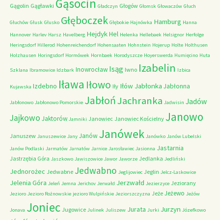
Gąsocin
Gągolin
Gągławki
Głogów
Gładczyn
Głomsk
Głowaczów
Głuch
Głęboczek
Hamburg
Głuchów
Głusk
Głusko
Głębokie
Hajnówka
Hanna
Hejdyk
Hel
Hannover
Harlev
Harsz
Havelberg
Helenka
Hellebaek
Helsignor
Herfolge
Heringsdorf
Hillerod
Hohenreichendorf
Hohensaaten
Hohnstein
Hojerup
Holte
Holthusen
Holzhausen
Horingsdorf
Hormówek
Hornbaek
Horodyszcze
Hoyerswerda
Humięcino
Huta
Izabelin
Isąg
Inowrocław
Iwno
Szklana
Ibramowice
Idzbark
Izbica
Iława
Iłowo
Iłów
Jabłonka
Izdebno
Jabłonna
Iły
Kujawska
Jabłoń
Jachranka
Jadów
Jabłonowo
Jabłonowo Pomorskie
Jadwisin
Janowo
Jajkowo
Jaktorów
Janowiec
Janowiec Kościelny
Jamniki
Janówek
Janów
Januszew
Januszewice
Jany
Janówko
Janów Lubelski
Jastarnia
Janów Podlaski
Jarmatów
Jarnatów
Jarnice
Jarosławiec
Jasionna
Jastrzębia Góra
Jedlanka
Jaszkowo
Jawiszowice
Jawor
Jaworze
Jedliński
Jedwabno
Jednorożec
Jedwabne
Jeglin
Jeglijowiec
Jelcz-Laskowice
Jerzwałd
Jelenia Góra
Jeziorany
Jeleń
Jemna
Jerichov
Jerwałd
Jezierzyce
Jeżewo
Jeże
Jezioro
Jezioro Rożnowskie
jezioro Wulpińskie
Jeziorszczyzna
Jeżów
Joniec
Jurzyn
Jurata
Jugowice
Jonava
Julinek
Juliszew
Jurki
Józefkowo