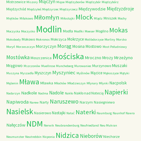
Miączyn
Mistrzewice
Miszory
Miąse
Międzyborów
Międzybór
Międzybórz
Międzyzdroje
Międzywodzie
Międzychód
Międzyleś
Międzyrzec
Międzyrzecz
Mlock
Miłomłyn
Mniszek
Miętków
Miłakowo
Miłostajki
Mlądz
Mochy
Modlin
Mokas
Modła
Mogilno
Moczyska
Moczysko
Modłki
Moeser
Mokrzyce
Mokowo
Mokrzyca
Mokobody
Mokronos
Molibdorzyce
Morliny
Morsko
Morąg
Morzyczyn
Mosina
Mostowo
Moryń
Morzeszczyn
Most Południowy
Mościska
Mostówka
Mrzeżyno
Mroczno
Mrozy
Moszczenica
Muszaki
Mrągowo
Murzynowo
Mszczonów
Muellrose
Muncheberg
Murowaniec
Myszyniec
Myszczyn
Mącice
Muszyna
Myszadła
Myślinów
Mąkoszyce
Mątyki
Mława
Nacpolsk
Mławka
Mężenin
Młochów
Młodzieszyn
Młynary
Młynki
Napierki
Nadkole
Nadole
Nakło nad Notecią
Nadarzyn
Nadma
Nakło
Naruszewo
Napiwoda
Narty
Narzym
Nasiegniewo
Narew
Nasielsk
Naterki
Nastajki
Nasierowo
Natać
Naumburg
Naunhof
Nawra
NDM
Nałęczów
Nerwik
Neubrandenburg
Neufriedland
Neu Mukran
Nidzica
Nieborów
Niechorze
Neumunster
Neutrebbin
Nicponia