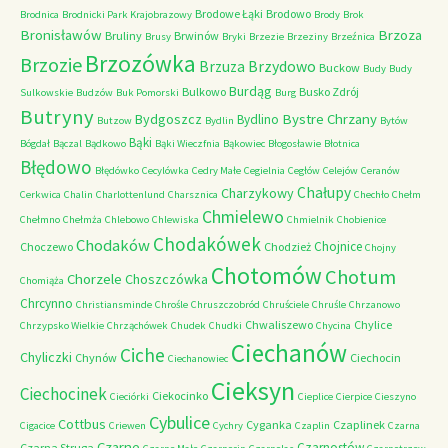
Brodowe Łąki
Brodowo
Brodnica
Brodnicki Park Krajobrazowy
Brody
Brok
Bronisławów
Brzoza
Bruliny
Brwinów
Brusy
Bryki
Brzezie
Brzeziny
Brzeźnica
Brzozówka
Brzozie
Brzydowo
Brzuza
Buckow
Budy
Budy
Burdąg
Bulkowo
Busko Zdrój
Sulkowskie
Budzów
Buk Pomorski
Burg
Butryny
Bystre Chrzany
Bydgoszcz
Bydlino
Butzow
Bydlin
Bytów
Bąki
Bógdał
Bączal
Bądkowo
Bąki Wieczfnia
Bąkowiec
Błogosławie
Błotnica
Błędowo
Błędówko
Cecylówka
Cedry Małe
Cegielnia
Cegłów
Celejów
Ceranów
Chałupy
Charzykowy
Cerkwica
Chalin
Charlottenlund
Charsznica
Chechło
Chełm
Chmielewo
Chełmno
Chełmża
Chlebowo
Chlewiska
Chmielnik
Chobienice
Chodakówek
Chodaków
Chojnice
Choczewo
Chodzież
Chojny
Chotomów
Chotum
Chorzele
Choszczówka
Chomiąża
Chrcynno
Christiansminde
Chrośle
Chruszczobród
Chruściele
Chruśle
Chrzanowo
Chwaliszewo
Chylice
Chrzypsko Wielkie
Chrząchówek
Chudek
Chudki
Chycina
Ciechanów
Ciche
Chyliczki
Chynów
Ciechocin
Ciechanowiec
Cieksyn
Ciechocinek
Ciekocinko
Cieciórki
Cieplice
Cierpice
Cieszyno
Cybulice
Cottbus
Cyganka
Czaplinek
Cigacice
Criewen
Cychry
Czaplin
Czarna
Czarne
Czarnostów
Czarna Struga