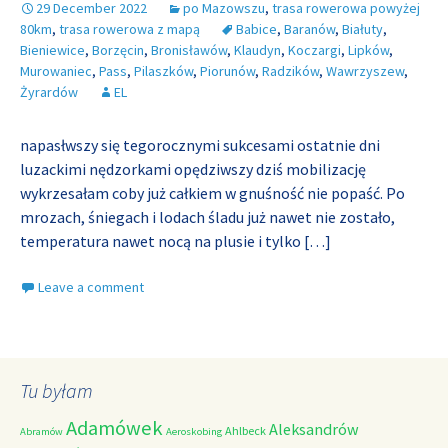
29 December 2022
po Mazowszu
,
trasa rowerowa powyżej
80km
,
trasa rowerowa z mapą
Babice
,
Baranów
,
Białuty
,
Bieniewice
,
Borzęcin
,
Bronisławów
,
Klaudyn
,
Koczargi
,
Lipków
,
Murowaniec
,
Pass
,
Pilaszków
,
Piorunów
,
Radzików
,
Wawrzyszew
,
Żyrardów
EL
napasłwszy się tegorocznymi sukcesami ostatnie dni
luzackimi nędzorkami opędziwszy dziś mobilizację
wykrzesałam coby już całkiem w gnuśność nie popaść. Po
mrozach, śniegach i lodach śladu już nawet nie zostało,
temperatura nawet nocą na plusie i tylko
[…]
Leave a comment
Tu byłam
Adamówek
Aleksandrów
Ahlbeck
Abramów
Aeroskobing