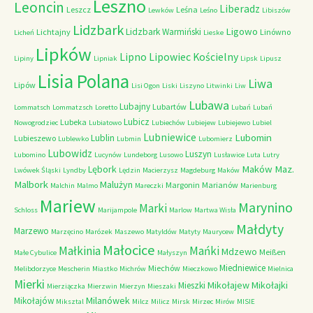
Leszno
Leoncin
Liberadz
Leszcz
Leśna
Lewków
Leśno
Libiszów
Lidzbark
Ligowo
Lidzbark Warmiński
Lichtajny
Linówno
Licheń
Lieske
Lipków
Lipno
Lipowiec Kościelny
Lipiny
Lipniak
Lipsk
Lipusz
Lisia Polana
Liwa
Lipów
Lisi Ogon
Liski
Liszyno
Litwinki
Liw
Lubawa
Lubajny
Lubartów
Lommatsch
Lommatzsch
Loretto
Lubań
Lubań
Lubicz
Lubeka
Nowogrodziec
Lubiatowo
Lubiechów
Lubiejew
Lubiejewo
Lubiel
Lubniewice
Lubomin
Lublin
Lubieszewo
Lublewko
Lubmin
Lubomierz
Lubowidz
Luszyn
Lubomino
Lucynów
Lundeborg
Lusowo
Lusławice
Luta
Lutry
Maków Maz.
Lębork
Lwówek Śląski
Lyndby
Lędzin
Macierzysz
Magdeburg
Maków
Malbork
Malużyn
Margonin
Marianów
Malchin
Malmo
Mareczki
Marienburg
Mariew
Marynino
Marki
Schloss
Marijampole
Marlow
Martwa Wisła
Małdyty
Marzewo
Marzęcino
Marózek
Maszewo
Matyldów
Matyty
Maurycew
Małocice
Małkinia
Mańki
Mdzewo
Meißen
Małe Cybulice
Małyszyn
Miedniewice
Miechów
Melibdorzyce
Mescherin
Miastko
Michrów
Mieczkowo
Mielnica
Mierki
Mikołajew
Mikołajki
Mieszki
Mierziączka
Mierzwin
Mierzyn
Mieszaki
Milanówek
Mikołajów
Miksztal
Milcz
Milicz
Mirsk
Mirzec
Mirów
MISIE