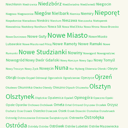
Niedzbórz
Niegocin
Niechłonin
Niedrzwica
Niedźwiadna
Niedźwiedź
Nieporęt
Niegów
Nielbark
Niemiry
Niegowa
Niegowonice
Niemica
Nieszawa
Nieskórz
Niepołomice
Nieradowo
Niestum
Nieszawka
Nietoperek
Nowa Sól
Niewodnica
Nootdorp
Nordhavn
Nowa Wieś Ełcka
Nowa Wrona
Nowe Brzesko
Nowe Miasto
Nowe Guty
Nowe Miasto
Nowe Duninowo
Nowe Ramoty
Nowe Ramuki
Lubawskie
Nowe Miasto nad Pilicą
Nowe
Nowe Studzianki
Nowiny
Rumunki
Nowogard
Nowogrodziec
Nowogród
Nowy Dwór Gdański
Nowy Tomyśl
Nowy Korczyn
Nowy Sącz
Nuna
Nowęcin
Obryte
Nowy Troszyn
Nowy Zyck
Nur
Nyborg
Obierwia
Obroki
Ojrzeń
Obrąb
Ojerzyce
Ocięte
Ocypel
Odrowąż
Ogorzelnik
Ogrodzieniec
Olsztyn
Okuninka
Oleszno
Okalewo
Olecko
Olendy
Olpuch
Olszewka
Olsztynek
Opinogóra
Opalenica
Olędzkie
Opaleń
Opoczno
Opoki
Orneta
Orzysz
Opole
Oporów
Orchowo
Orchówek
Ortel
Ortrand
Oryszew
Orzełek
Osiecko
Osiek
Oschatz
Osie
Osieck
Osieczek
Osiek Drawski
Osmolice
Osnabrueck
Ostrołęka
Ostrowite
Ostroróg
Ostroszowice
Ostrowiec Świętokrzyski
Ostróda
Ostrówek
Ostrów Lubelski
Ostrów Mazowiecka
Ostródy
Ostrów