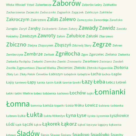
Zaborów
Włoka
Włosień
Ystad
Zaberbecze
Zaborów Leśny
Zabłudów
Zacharzowice
Zacieczki
Zaduszniki
Zagnańsk
Zajączek
Zakliczyn
Zaklików
Zalas
Zalewo
Zakroczym
Zakrzewo
Zamczysko
Zamordeje
Zarańsko
Zawady
Zawidz
Zaręby
Zarogów
Zaryń
Zaskwierki
Zatom
Zatory
Zawidz
Zawroty
Załubice
Zawiszyn
Załuski
Kościelny
Załom
Zbarzewo
Zegrze
Zbiczno
Zbąszyń
Zbójna
Zbąszynek
Zdziwój Stary
Zehren
Zgniłocha
Zembrze
Zgorzelec
Zielona
Zemborzyce
Zeńbok
Zgon
Zielonka
Zwartowo
Zielonka Pasłęcka
Zielonki
Ziemsko
Zienki
Zinnowitz
Zwiniarz
Zwoleń
Złotoria
Złocieniec
Złotniki
Zwolle
Zygmuntowo
Zławieś Wielka
Złotniki Kujawskie
Łacha
Łabiszyn
Łagów
Złoty Las
Złoty Potok
Ćmielów
Łabędnik
Łabędzie
Łachca
Łazy
Łeba
Łapy
Łajsy
Łask
Łebcz
Łebień
Łaniewo
Łasica
Łasin
Ławice
Ławki
Łomianki
Łochów
Łebki
Łebki Wielkie
Łobez
Łobżenica
Łochowo
Łojki
Łomna
Łowicz
Łomża
Łosia Wólka
Łomnica
Łopatki
Łubiana
Łubianka
Łukta
Łyna
Łyse
Łyszkowice
Łuka
Łubowo
Łukta Miłomłyn
Łysica
Łysomice
Łąkorz
Łąkorek
Łódź
Łączki
Łąck
Łąkie
Łąkoć
Łęczyca
Łęgajny
Łękawica
Śladów
Śniadowo
Śniadówko
Śniechy
Łętowo
Ślesin
Śliwice
Ślężany