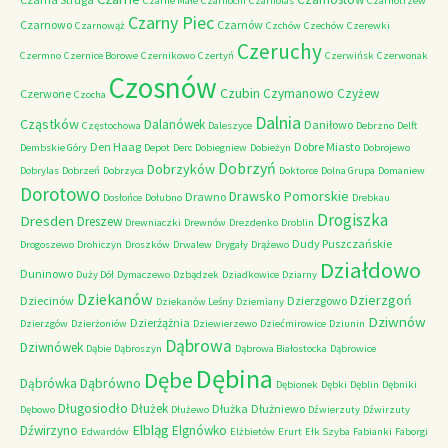
Czarne Małe
Czarnocin
Czarnolas
Czarnotrzew
Czarny Piec
Czarnowo
Czarnów
Czarnowąż
Czchów
Czechów
Czerewki
Czeruchy
Czermno
Czernice Borowe
Czernikowo
Czertyń
Czerwińsk
Czerwonak
Czosnów
Czubin
Czymanowo
Czyżew
Czerwone
Czocha
Dalnia
Cząstków
Dalanówek
Daniłowo
Częstochowa
Daleszyce
Debrzno
Delft
Den Haag
Dobre Miasto
Dembskie Góry
Depot
Derc
Dobiegniew
Dobieżyn
Dobrojewo
Dobrzyń
Dobrzyków
Dobrylas
Dobrzeń
Dobrzyca
Doktorce
Dolna Grupa
Domaniew
Dorotowo
Drawsko Pomorskie
Drawno
Dosłońce
Dołubno
Drebkau
Drogiszka
Dresden
Dreszew
Drewniaczki
Drewnów
Drezdenko
Droblin
Dudy Puszczańskie
Drogoszewo
Drohiczyn
Droszków
Drwalew
Drygały
Drążewo
Działdowo
Duninowo
Duży Dół
Dymaczewo
Dzbądzek
Dziadkowice
Dziarny
Dziekanów
Dzierzgoń
Dziecinów
Dzierzgowo
Dziekanów Leśny
Dziemiany
Dziwnów
Dzierżążnia
Dzierzgów
Dzierżoniów
Dziewierzewo
Dziećmirowice
Dziunin
Dąbrowa
Dziwnówek
Dąbie
Dąbroszyn
Dąbrowa Białostocka
Dąbrowice
Dębina
Dębe
Dąbrówno
Dąbrówka
Dębionek
Dębki
Dęblin
Dębniki
Długosiodło
Dłużek
Dłużka
Dłużniewo
Dębowo
Dłużewo
Dźwierzuty
Dźwirzuty
Elbląg
Dźwirzyno
Elgnówko
Edwardów
Elżbietów
Erurt
Ełk Szyba
Fabianki
Faborgi