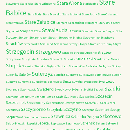
Stare
Stara Wrona
Sławogóra
Stara Wieś
Stara Wiśniewka
Starbienino
Babice
Stare Budy
Stare Drawsko
Stare Jabłonki
Stare Juchy
Stare Osieczno
Stare Załubice
Stare Worowo
Stargard Szczeciński
Starogard
Stary Brus
Stary
Stawiguda
Stary Kraszew
Stawiski
Bógpomóż
Stawisko
Stawno
Stegna
Stilo
Stoczek
Stolpen
Stolzenhagen
Stopsk
Stowęcino
Strabla
Strachomino
Strachowo
Strachów
Strachówka
Stralsund
Straszewo
Stroby
Strojec
Stromiec
Strubiny
Strych
Strzegocin
Strzegowo
Strzyżew
Strzelce
Strzelce Opolskie
Studzianki
Strzyżewo
Studzianki Nowe
Strzyżmin
Strzyżów
Sttenwijk
Studnica
Stupsk
Stęknica
Stępnica
Stężyca
Suchacz
Suchedniów
Suchodół
Suchy Las
Sufczyn
Sulerzyż
Sulejów
Sulechów
Sulibórz
Sulinowo
Sulisławice
Sulmierzyce
Sulęcin
Susz
Swarzewo
Sumowo
Sumówko
Suradówek
Suskowola
Suwałki
Svendborg
Szadki
Swąderki
Swędkowo
Syberia
Swarzędz
Swornegacie
Sypitki
Szadek
Szczecin
Szałkowo
Szczaniec
Szamocin
Szamotuły
Szarlota
Szałas
Szałe
Szczecinek
Szczekociny
Szczenurze
Szczepankowo
Szcześniki
Szczuczarz
Szczypiorno
Szczytno
Szczytniki
Szelment
Szeląg
Szczuczyn
Szczęsne
Szkotowo
Szewnica
Szklarska Poręba
Szepietowo
Szeroki Bór
Szewce
Szreńsk
Szpetal
Sztynort
Szlasy Mieszki
Szparki
Szpiegowo
Szramowo
Sztum
Szyldak