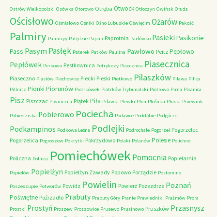
Otwock
Otręba
Ostrów Wielkopolski
Osówka
Otorowo
Otłoczyn
Owińsk
Ołuda
Ościsłowo
Ożarów
Ośmiałowo
Ośniki
Ośno Lubuskie
Oświęcim
Pakość
Palmiry
Pasieki
Pasikonie
Paprotnia
Palmiryy
Palędzie
Paplin
Parłówko
Pasłęk
Pasym
Pawłowo
Pass
Pepłowo
Peitz
Paterek
Patków
Paulina
Piasecznica
Pepłówek
Pestkownica
Perkowo
Petrykozy
Piaecznica
Pilaszków
Piaseczno
Piecki
Pieski
Piastów
Piechowice
Pietkowo
Pilawa
Pilica
Piorunów
Pionki
Pillnitz
Piotrkówek
Piotrków Trybunalski
Piotrowo
Pirna
Pisanica
Pisz
Piła
Piszczac
Piątek
Piwniczna
Piławki
Plewki
Plon
Plośnica
Pluski
Pniewnik
Pociecha
Pobierowo
Pobiedziska
Podawce
Poddąbie
Podgórze
Podlejki
Podkampinos
Pogorzelec
Podkowa Leśna
Podrochale
Pogorzel
Polesie
Pogorzelica
Pokrzydowo
Pogroszew
Pokrytki
Polaki
Polanów
Polichno
Pomiechówek
Pomocnia
Policzna
Popielarnia
Polnica
Popielżyn
Popielżyn Zawady
Popowo
Porządzie
Popielów
Postomino
Powielin
Poznań
Powidz
Powierż
Pozezdrze
Poszeszupie
Potworów
Prabuty
Poświętne
Poźrzadło
Prabuty Góry
Pranie
Prawiedniki
Prażmów
Prora
Przasnysz
Prostyń
Pruszków
Prostki
Proszew
Proszowice
Prusewo
Prusinowo