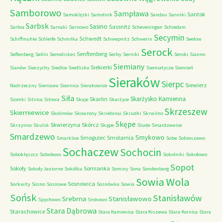
Samborowo
Sampława
Santok
Samoklęski
Samotnik
Sandau
Sanniki
Sarbsk
Sasino
Sassnitz
Sarbia
Sarnaki
Sarnowo
Scheveningen
Schiedam
Secymin
Schwedt
Schiffmuhle
Schleife
Schmilka
Schwepnitz
Schwerin
Seelow
Serock
Senftenberg
Seftenberg
Sellin
Semeliskes
Serby
Serniki
Seroki
Sianno
Siemiany
Siekierki
Sianów
Sieczychy
Siedlce
Siedlisko
Siemiatycze
Siemień
Sieraków
Sierpc
Siewierz
Nadrzeczny
Sieniawa
Siennica
Sierakowice
Siła
Skarżysko Kamienna
Skarlin
Siomki
Sitnica
Sitowa
Skaje
Skarżyce
Skrzeszew
Skierniewice
Skolimów
Skowrony
Skriebinai
Skrudki
Skrwilno
Skępe
Skwierzyna
Skórcz
Skrzynno
Skulsk
Skąpe
Slude
Smardzewice
Smardzewo
Smykowo
Smogulec
Smolarnia
Smarklice
Sobe
Sobieszewo
Sochaczew
Sochocin
Soboklęszcz
Sobolewo
Sokolniki
Sokołowo
Sopot
Sokoły
Somianka
Sokoły Jeziorne
Sokółka
Sominy
Sona
Sondenborg
Sowia Wola
Sosnowica
Sorkwity
Sosno
Sosnowe
Sosnówka
Sowia
Sońsk
Stanisławów
Srebrna
Stanisławowo
Spychowo
Srokowo
Stara Dąbrowa
Starachowice
Stara Kamienica
Stara Kiszewa
Stara Kornica
Stara