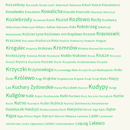
Koszelewy
Kotuń
Kowal
Kowalewice
Koszwały
Kosów Lacki
Kotermań
Kotowice
Kowalicha
Kowalewko
Kowalewo
Kowalik
Kownatki
Kownaty
Koziczyn
Kozłowo
Koziebrody
Kozioł
Kozły
Kozin
Kozłówka
Kozienice
Kołobrzeg
Koło
Kołaczkowo
Kołaczyce
Kołbacz
Kołbiel
Kołczewo
Kołodziąż
Krasnosielc
Kościerzyna
Krasne
Koźniewo
Kraplewo
Końskowola
KPN
Kraszew
Kraśnicza Wola
Kraszewo
Kraśnik
Kretowiny
Kroeslin
Krogule
Kromnów
Krogulec
Krokowa
Krosno
Krojanty
Krosno Odrzańskie
Krusze
Krotoszyny
Kruklin
Krukowo
Kruki
Krośnice
Kruklanki
Krusa
Kruszyn
Krynica
Krysiaki
Krutyń
Krynickie
Krysk
Kryspinów
Krzemieniewo
Krzycko
Krzyczki
Krzynowłoga
Króle
Krzynowłoga Mała
Krzyże
Krzyż Wielkopolski
Królewo
Krąków
Księży
Duże
Krągi
Krąpiewnice
Krępice
Książ
Książ Wielki
Kudypy
Kuchary Żydowskie
Las
Kuczbork
Kucice
Kuczyn
Kuligi
Kuligów
Kulik
Kurki
Kurów
Kurowo
Kupin
Kurdwanów
Kury
Kurznia
Kurzętnik
Kutno
Kuźnica
Kuślin
Kusin
Kuznocin
Kuźnica Żelichowska
Kwiatkowice
Kwiatuszki
Kwidzyń
Kwirynów
Kątne
Kwieciszowice
Kwik
Kórnik
Kąp
Kątki
Kępa
Laski
Kętrzyn
Kępa Polska
Kępki
Kłanino
Kłodawa
Lachowo
Laskowice
Lelewo
Leipzig
Leiden
Latchorzew
Lauta
Legionowo
Leidschendam