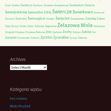
Świdnica
Świebodzin
Świecie
Śrem
Śródka
Świdwin
Świebno
Świebodzice
Świercze
Świerkowo
Świedziebnia
Świeradów Zdrój
Świerzno
Świnoujście
Święcice
Świniary
Żabi Róg
Żabno
Świniarc
Świątki
Święciechów
Żelazowa Wola
Żaby
Żarzyn
Żarów
Żdżar
Żdżarów
Żegiestów
Żerkowice
Żochy
Żuków
Żnin
Żmigród
Żmijewo
Żmijewo-Podusie
Żochowo
Żubryn
Żur
Żychlin
Żyrardów
Żuromin
Żurominek
Żuławki
Żyrzyn
Żółwino
Archives
Archives
Kategoria wpisu
bez roweru
Bliski Wschód