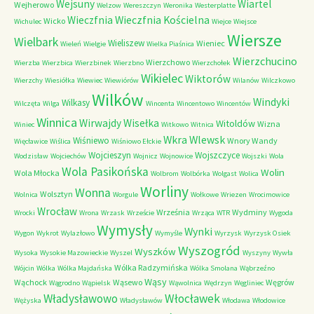
Wejsuny
Wiartel
Wejherowo
Welzow
Wereszczyn
Weronika
Westerplatte
Wieczfnia Kościelna
Wieczfnia
Wicko
Wichulec
Wiejce
Wiejsce
Wiersze
Wielbark
Wieliszew
Wieniec
Wieleń
Wielgie
Wielka Piaśnica
Wierzchucino
Wierzchowo
Wierzba
Wierzbica
Wierzbinek
Wierzbno
Wierzchołek
Wikielec
Wiktorów
Wierzchy
Wiesiółka
Wiewiec
Wiewiórów
Wilanów
Wilczkowo
Wilków
Windyki
Wilkasy
Wilczęta
Wilga
Wincenta
Wincentowo
Wincentów
Winnica
Wirwajdy
Wisełka
Witoldów
Wizna
Winiec
Witkowo
Witnica
Wkra
Wlewsk
Wiśniewo
Wnory Wandy
Więcławice
Wiślica
Wiśniowo Ełckie
Wojcieszyn
Wojszczyce
Wodzisław
Wojciechów
Wojnicz
Wojnowice
Wojszki
Wola
Wola Pasikońska
Wolin
Wola Młocka
Wolbrom
Wolbórka
Wolgast
Wolica
Worliny
Wonna
Wolsztyn
Wolnica
Worgule
Wołkowe
Wriezen
Wrocimowice
Wrocław
Września
Wydminy
Wrocki
Wrona
Wrzask
Wrzeście
Wrząca
WTR
Wygoda
Wymysły
Wynki
Wygon
Wykrot
Wylazłowo
Wymyśle
Wyrzysk
Wyrzysk Osiek
Wyszogród
Wyszków
Wysoka
Wysokie Mazowieckie
Wyszel
Wyszyny
Wywła
Wólka Radzymińska
Wójcin
Wólka
Wólka Majdańska
Wólka Smolana
Wąbrzeźno
Wąsy
Wąchock
Wąsewo
Węgrów
Wągrodno
Wąpielsk
Wąwolnica
Wędrzyn
Węgliniec
Władysławowo
Włocławek
Wężyska
Władysławów
Włodawa
Włodowice