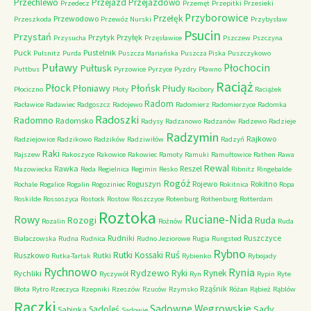
Przechlewo
Przejazd
Przejazdowo
Przedecz
Przemęt
Przepitki
Przesieki
Przyborowice
Przełęk
Przewodowo
Przeszkoda
Przewóz Nurski
Przybysław
Psucin
Przystań
Przytyk
Przyłęk
Przysucha
Przęsławice
Pszczew
Pszczyna
Puck
Pustelnik
Pulsnitz
Purda
Puszcza Mariańska
Puszcza Piska
Puszczykowo
Puławy
Pułtusk
Płochocin
Puttbus
Pyrzowice
Pyrzyce
Pyzdry
Pławno
Raciąż
Płock
Płońsk
Płoniawy
Płudy
Płociczno
Płoty
Racibory
Raciążek
Radom
Racławice
Radawiec
Radgoszcz
Radojewo
Radomierz
Radomierzyce
Radomka
Radoszki
Radomno
Radomsko
Radysy
Radzanowo
Radzanów
Radzewo
Radzieje
Radzymin
Rajkowo
Radziejowice
Radzikowo
Radzików
Radziwiłów
Radzyń
Raki
Rajszew
Rakoszyce
Rakowice
Rakowiec
Ramoty
Ramuki
Ramułtowice
Rathen
Rawa
Rewal
Rawka
Reszel
Mazowiecka
Reda
Regielnica
Regimin
Resko
Ribnitz
Ringebalde
Rogóż
Roguszyn
Rojewo
Rokitno
Rochale
Rogalice
Rogalin
Rogoziniec
Rokitnica
Ropa
Roskilde
Rossoszyca
Rostock
Rostow
Roszczyce
Rotenburg
Rothenburg
Rotterdam
Roztoka
Ruciane-Nida
Rowy
Rozogi
Ruda
Rozalin
Rożnów
Ruda
Rudniki
Ruszczyce
Białaczowska
Rudna
Rudnica
Rudno Jeziorowe
Rugia
Rungsted
Rybno
Ruś
Rutki Kossaki
Ruszkowo
Rutki
Rutka-Tartak
Rybienko
Rybojady
Rychnowo
Rynia
Rydzewo
Ryki
Rynek
Rychliki
Ryczywół
Ryn
Rypin
Ryte
Rząśnik
Błota
Rytro
Rzeczyca
Rzepniki
Rzeszów
Rzuców
Rzymsko
Różan
Rąbież
Rąblów
Rączki
Sadowne Węgrowskie
Sady
Sadoleś
Sabinka
Sadowie