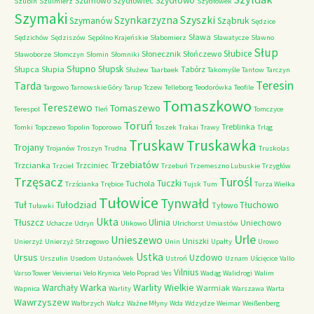
Szydłowo
Szumowo
Szydłowiec
Szubin
Szulmierz
Szydłówek
Szymaki
Szyszki
Szynkarzyzna
Szymanów
Sząbruk
Sędzice
Sława
Sędzichów
Sędziszów
Sępólno Krajeńskie
Słabomierz
Sławatycze
Sławno
Słup
Słubice
Słonecznik
Słończewo
Sławoborze
Słomczyn
Słomin
Słomniki
Słupno
Słupsk
Słupca
Słupia
Tabórz
Służew
Taarbaek
Takomyśle
Tantow
Tarczyn
Teresin
Tarda
Targowo
Tarnowskie Góry
Tarup
Tczew
Telleborg
Teodorówka
Teofile
Tomaszkowo
Tereszewo
Tomaszewo
Terespol
Tleń
Tomczyce
Toruń
Treblinka
Tomki
Topczewo
Topolin
Toporowo
Toszek
Trakai
Trawy
Trląg
Truskaw
Truskawka
Trojany
Trojanów
Troszyn
Trudna
Truskolas
Trzebiatów
Trzcianka
Trzciniec
Trzciel
Trzebuń
Trzemeszno Lubuskie
Trzygłów
Trzęsacz
Turośl
Tuczki
Tuchola
Trzścianka
Trębice
Tujsk
Tum
Turza Wielka
Tułowice
Tynwałd
Tuł
Tułodziad
Tłuchowo
Tyłowo
Tuławki
Ukta
Tłuszcz
Ulinia
Uniechowo
Uchacze
Udryn
Ulikowo
Ulrichorst
Umiastów
Urle
Unieszewo
Uniszki
Unierzyż
Unierzyż Strzegowo
Unin
Upałty
Urowo
Ustka
Ursus
Uzdowo
Urszulin
Usedom
Ustanówek
Ustroń
Uznam
Uścięcice
Vallo
Vilnius
Varso Tower
Veivieriai
Velo Krynica
Velo Poprad
Ves
Wadąg
Walidrogi
Walim
Warka
Warlity Wielkie
Warchały
Warmiak
Wapnica
Warlity
Warszawa
Warta
Wawrzyszew
Wałbrzych
Wałcz
Ważne Młyny
Wda
Wdzydze
Weimar
Weißenberg