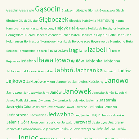
Gąsocin
Gągolin
Gągławki
Głogów
Gładczyn
Głomsk
Głowaczów
Głuch
Głęboczek
Hamburg
Głuchów
Głusk
Głusko
Głębokie
Hajnówka
Hanna
Hejdyk
Hel
Hannover
Harlev
Harsz
Havelberg
Helenka
Hellebaek
Helsignor
Herfolge
Heringsdorf
Hillerod
Hohenreichendorf
Hohensaaten
Hohnstein
Hojerup
Holte
Holthusen
Holzhausen
Horingsdorf
Hormówek
Hornbaek
Horodyszcze
Hoyerswerda
Humięcino
Huta
Izabelin
Isąg
Inowrocław
Iwno
Szklana
Ibramowice
Idzbark
Izbica
Iława
Iłowo
Iłów
Jabłonka
Izdebno
Jabłonna
Iły
Kujawska
Jabłoń
Jachranka
Jadów
Jabłonowo
Jabłonowo Pomorskie
Jadwisin
Janowo
Jajkowo
Jaktorów
Janowiec
Janowiec Kościelny
Jamniki
Janówek
Janów
Januszew
Januszewice
Jany
Janówko
Janów Lubelski
Jastarnia
Janów Podlaski
Jarmatów
Jarnatów
Jarnice
Jarosławiec
Jasionna
Jastrzębia Góra
Jedlanka
Jaszkowo
Jawiszowice
Jawor
Jaworze
Jedliński
Jedwabno
Jednorożec
Jedwabne
Jeglin
Jeglijowiec
Jelcz-Laskowice
Jerzwałd
Jelenia Góra
Jeziorany
Jeleń
Jemna
Jerichov
Jerwałd
Jezierzyce
Jeżewo
Jeże
Jezioro
Jezioro Rożnowskie
jezioro Wulpińskie
Jeziorszczyzna
Jeżów
Joniec
Jurzyn
Jurata
Jugowice