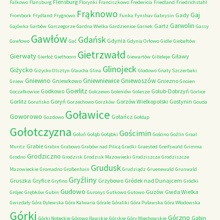
Flensburg
Falkowo
Flansburg
Florynki
Franciszkowo
Fredericia
Friedland
Friedrichstahl
Frąknowo
Gaj
Gady
Frombork
Frydland
Frygnowo
Funka
Fynshav
Gabrysin
Garwolin
Gartz
Gajówka
Garbów
Garczegorze
Gardna Wielka
Gardzienice
Garnek
Gassy
Gawłów
Gdańsk
Gdynia
Gawłowo
Gać
Gdynia Orłowo
Gidle
Giebałtów
Gietrzwałd
Gierwaty
Giławy
Gierłoż
Giethoorn
Giewartów
Gilleleje
Glinojeck
Giżycko
Giżycko Olsztyn
Glaucha
Glina
Glodowo
Gnaty Szczerbaki
Gniewino
Gniewniewice
Gniewoszów
Gniewkowo
Gniezno
Gniew
Gnoien
Goerlitz
Godkowo
Golub-Dobrzyń
Goczałkowice
Golczewo
Goleniów
Golesze
Gorlice
Gorlitz
Goryń
Gorzów Wielkopolski
Gostynin
Goruńsko
Gorzechowo
Gorzków
Gouda
Goławice
Goworowo
Gołańcz
Gozdowo
Gołdap
Gołotczyzna
Gościmin
Gołuń
Gołąb
Gołąbki
Gościno
Goźlin
Graal
Grabie
Muritz
Grabin
Grabowo
Grabów nad Pilicą
Gradki
Graested
Greifswald
Grimma
Grodziczno
Grodno
Grodzisk
Grodzisk Mazowiecki
Grodziszcze
Grodziszcze
Grudusk
Mazowieckie
Gromadno
Großenhain
Grudziądz
Gruenewald
Grunwald
Gryźliny
Gruszka
Gryfice
Grzybowo
Gródek nad Dunajcem
Gryfino
Gródki
Gudowo
Guzów
Gwda Wielka
Grójec
Grębków
Gubin
Guronys
Gutkowo
Gutowo
Gwizdały
Góra Dylewska
Góra Kalwaria
Górale
Góraliki
Góra Puławska
Góra Włodowska
Górki
Górzno
Gąbin
Górki Noteckie
Górowo Iławskie
Górskie
Góry Miechowskie