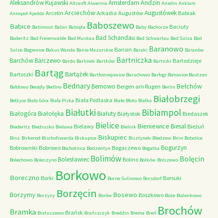
Andzin
Aleksandrów Kujawski
Amsterdam
Altranft
Alwernia
Anielin
Anklam
Arciechów
Augustówek
Arcelin
Arkadia
Augustów
Babiak
Annopol
Apolda
Baboszewo
Babice
Baciuty
Babimost
Babin
Babięta
Baby
Bachorze
Bad Schandau
Baderitz
Bad Freienwalde
Bad Muskau
Bad Schwartau
Bad Sulza
Bad
Baranowo
Bansin
Sulze
Bagienice
Bakus Wanda
Banie Mazurskie
Baraki
Baranów
Bartniczka
Barchów
Barczewo
Bartodzieje
Bardo
Barlinek
Bartków
Bartniki
Bartąg
Bartążek
Bartoszki
Bartłomiejowice
Baruchowo
Barłogi
Batowice
Bautzen
Bednary
Bełchów
Bemowo
Bergen am Rugen
Bałdowo
Becejły
Bedlno
Berlin
Białobrzegi
Biała Podlaska
Bełżyce
Biała Góra
Biała Piska
Białe Błoto
Białka
Białutki
Bibiampol
Białogóra
Białołęka
Białuty
Białystok
Biedaszek
Bielice
Bieniewice
Biesal
Bielawy
Bieżuń
Biederitz
Biedrusko
Bielawa
Bielnik
Biskupiec
Binz
Birkerod
Bischofswerda
Biskupice
Bisztynek
Bledzew
Bnin
Bobolice
Bogurzyn
Bobrowniki
Bobrowo
Bogaczewo
Bochotnica
Bodzentyn
Bogatka
Bolimów
Bolęcin
Bolesławiec
Bolino
Bolechowo
Boleszyno
Bolków
Bolszewo
Borkowo
Boreczno
Borki
Borsuki
Borne Sulinowo
Borsdorf
Borzęcin
Borzymy
Bosewo
Boszkowo
Borzyny
Borów
Boże
Bożenkowo
Brochów
Bramka
Brańsk
Bratuszewo
Brańszczyk
Breddin
Brema
Breń