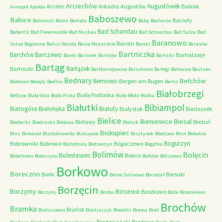
Arciechów
Augustówek
Arcelin
Arkadia
Augustów
Babiak
Annopol
Apolda
Baboszewo
Babice
Baciuty
Babimost
Babin
Babięta
Baby
Bachorze
Bad Schandau
Baderitz
Bad Freienwalde
Bad Muskau
Bad Schwartau
Bad Sulza
Bad
Baranowo
Bansin
Sulze
Bagienice
Bakus Wanda
Banie Mazurskie
Baraki
Baranów
Bartniczka
Barchów
Barczewo
Bartodzieje
Bardo
Barlinek
Bartków
Bartniki
Bartąg
Bartążek
Bartoszki
Bartłomiejowice
Baruchowo
Barłogi
Batowice
Bautzen
Bednary
Bełchów
Bemowo
Bergen am Rugen
Bałdowo
Becejły
Bedlno
Berlin
Białobrzegi
Biała Podlaska
Bełżyce
Biała Góra
Biała Piska
Białe Błoto
Białka
Białutki
Bibiampol
Białogóra
Białołęka
Białuty
Białystok
Biedaszek
Bielice
Bieniewice
Biesal
Bielawy
Bieżuń
Biederitz
Biedrusko
Bielawa
Bielnik
Biskupiec
Binz
Birkerod
Bischofswerda
Biskupice
Bisztynek
Bledzew
Bnin
Bobolice
Bogurzyn
Bobrowniki
Bobrowo
Bogaczewo
Bochotnica
Bodzentyn
Bogatka
Bolimów
Bolęcin
Bolesławiec
Bolino
Bolechowo
Boleszyno
Bolków
Bolszewo
Borkowo
Boreczno
Borki
Borsuki
Borne Sulinowo
Borsdorf
Borzęcin
Borzymy
Bosewo
Boszkowo
Borzyny
Borów
Boże
Bożenkowo
Brochów
Bramka
Brańsk
Bratuszewo
Brańszczyk
Breddin
Brema
Breń
Brodowe Łąki
Brodowo