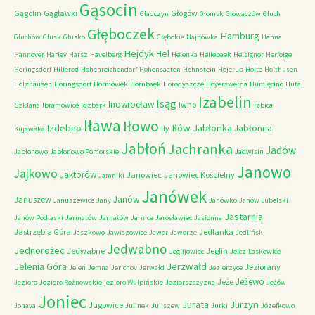
Gąsocin
Gągolin
Gągławki
Głogów
Gładczyn
Głomsk
Głowaczów
Głuch
Głęboczek
Hamburg
Głuchów
Głusk
Głusko
Głębokie
Hajnówka
Hanna
Hejdyk
Hel
Hannover
Harlev
Harsz
Havelberg
Helenka
Hellebaek
Helsignor
Herfolge
Heringsdorf
Hillerod
Hohenreichendorf
Hohensaaten
Hohnstein
Hojerup
Holte
Holthusen
Holzhausen
Horingsdorf
Hormówek
Hornbaek
Horodyszcze
Hoyerswerda
Humięcino
Huta
Izabelin
Isąg
Inowrocław
Iwno
Szklana
Ibramowice
Idzbark
Izbica
Iława
Iłowo
Iłów
Jabłonka
Izdebno
Jabłonna
Iły
Kujawska
Jabłoń
Jachranka
Jadów
Jabłonowo
Jabłonowo Pomorskie
Jadwisin
Janowo
Jajkowo
Jaktorów
Janowiec
Janowiec Kościelny
Jamniki
Janówek
Janów
Januszew
Januszewice
Jany
Janówko
Janów Lubelski
Jastarnia
Janów Podlaski
Jarmatów
Jarnatów
Jarnice
Jarosławiec
Jasionna
Jastrzębia Góra
Jedlanka
Jaszkowo
Jawiszowice
Jawor
Jaworze
Jedliński
Jedwabno
Jednorożec
Jedwabne
Jeglin
Jeglijowiec
Jelcz-Laskowice
Jerzwałd
Jelenia Góra
Jeziorany
Jeleń
Jemna
Jerichov
Jerwałd
Jezierzyce
Jeżewo
Jeże
Jezioro
Jezioro Rożnowskie
jezioro Wulpińskie
Jeziorszczyzna
Jeżów
Joniec
Jurzyn
Jurata
Jugowice
Jonava
Julinek
Juliszew
Jurki
Józefkowo