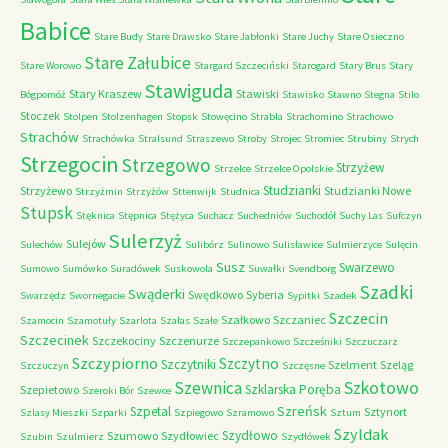
Babice
Stare Budy
Stare Drawsko
Stare Jabłonki
Stare Juchy
Stare Osieczno
Stare Załubice
Stare Worowo
Stargard Szczeciński
Starogard
Stary Brus
Stary
Stawiguda
Stary Kraszew
Stawiski
Bógpomóż
Stawisko
Stawno
Stegna
Stilo
Stoczek
Stolpen
Stolzenhagen
Stopsk
Stowęcino
Strabla
Strachomino
Strachowo
Strachów
Strachówka
Stralsund
Straszewo
Stroby
Strojec
Stromiec
Strubiny
Strych
Strzegocin
Strzegowo
Strzyżew
Strzelce
Strzelce Opolskie
Studzianki
Strzyżewo
Studzianki Nowe
Strzyżmin
Strzyżów
Sttenwijk
Studnica
Stupsk
Stęknica
Stępnica
Stężyca
Suchacz
Suchedniów
Suchodół
Suchy Las
Sufczyn
Sulerzyż
Sulejów
Sulechów
Sulibórz
Sulinowo
Sulisławice
Sulmierzyce
Sulęcin
Susz
Swarzewo
Sumowo
Sumówko
Suradówek
Suskowola
Suwałki
Svendborg
Szadki
Swąderki
Swędkowo
Syberia
Swarzędz
Swornegacie
Sypitki
Szadek
Szczecin
Szałkowo
Szczaniec
Szamocin
Szamotuły
Szarlota
Szałas
Szałe
Szczecinek
Szczekociny
Szczenurze
Szczepankowo
Szcześniki
Szczuczarz
Szczypiorno
Szczytno
Szczytniki
Szelment
Szeląg
Szczuczyn
Szczęsne
Szkotowo
Szewnica
Szklarska Poręba
Szepietowo
Szeroki Bór
Szewce
Szreńsk
Szpetal
Sztynort
Szlasy Mieszki
Szparki
Szpiegowo
Szramowo
Sztum
Szyldak
Szydłowo
Szumowo
Szydłowiec
Szubin
Szulmierz
Szydłówek