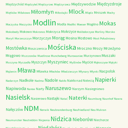
Międzyzdroje
Międzywodzie
Międzychód
Międzyleś
Międzyrzec
Międzyrzecz
Mlock
Miłomłyn
Mniszek
Miętków
Miłakowo
Miłostajki
Mlądz
Mochy
Modlin
Mokas
Modła
Mogilno
Moczyska
Moczysko
Modłki
Moeser
Mokrzyce
Mokowo
Mokrzyca
Mokobody
Mokronos
Molibdorzyce
Morliny
Morsko
Morąg
Morzyczyn
Mosina
Mostowo
Moryń
Morzeszczyn
Most Południowy
Mościska
Mostówka
Mrzeżyno
Mroczno
Mrozy
Moszczenica
Muszaki
Mrągowo
Murzynowo
Mszczonów
Muellrose
Muncheberg
Murowaniec
Myszyniec
Myszczyn
Mącice
Muszyna
Myszadła
Myślinów
Mąkoszyce
Mątyki
Mława
Nacpolsk
Mławka
Mężenin
Młochów
Młodzieszyn
Młynary
Młynki
Napierki
Nadkole
Nadole
Nakło nad Notecią
Nadarzyn
Nadma
Nakło
Naruszewo
Napiwoda
Narty
Narzym
Nasiegniewo
Narew
Nasielsk
Naterki
Nastajki
Nasierowo
Natać
Naumburg
Naunhof
Nawra
NDM
Nałęczów
Nerwik
Neubrandenburg
Neufriedland
Neu Mukran
Nidzica
Nieborów
Niechorze
Neumunster
Neutrebbin
Nicponia
Niedzbórz