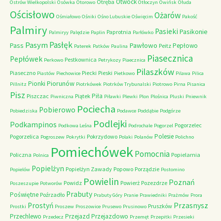
Otwock
Otręba
Ostrów Wielkopolski
Osówka
Otorowo
Otłoczyn
Owińsk
Ołuda
Ościsłowo
Ożarów
Ośmiałowo
Ośniki
Ośno Lubuskie
Oświęcim
Pakość
Palmiry
Pasieki
Pasikonie
Paprotnia
Palmiryy
Palędzie
Paplin
Parłówko
Pasłęk
Pasym
Pawłowo
Pass
Pepłowo
Peitz
Paterek
Patków
Paulina
Piasecznica
Pepłówek
Pestkownica
Perkowo
Petrykozy
Piaecznica
Pilaszków
Piaseczno
Piecki
Pieski
Piastów
Piechowice
Pietkowo
Pilawa
Pilica
Piorunów
Pionki
Pillnitz
Piotrkówek
Piotrków Trybunalski
Piotrowo
Pirna
Pisanica
Pisz
Piła
Piszczac
Piątek
Piwniczna
Piławki
Plewki
Plon
Plośnica
Pluski
Pniewnik
Pociecha
Pobierowo
Pobiedziska
Podawce
Poddąbie
Podgórze
Podlejki
Podkampinos
Pogorzelec
Podkowa Leśna
Podrochale
Pogorzel
Polesie
Pogorzelica
Pokrzydowo
Pogroszew
Pokrytki
Polaki
Polanów
Polichno
Pomiechówek
Pomocnia
Policzna
Popielarnia
Polnica
Popielżyn
Popielżyn Zawady
Popowo
Porządzie
Popielów
Postomino
Powielin
Poznań
Powidz
Powierż
Pozezdrze
Poszeszupie
Potworów
Prabuty
Poświętne
Poźrzadło
Prabuty Góry
Pranie
Prawiedniki
Prażmów
Prora
Przasnysz
Prostyń
Pruszków
Prostki
Proszew
Proszowice
Prusewo
Prusinowo
Przechlewo
Przejazd
Przejazdowo
Przedecz
Przemęt
Przepitki
Przesieki