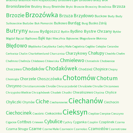
Brodnica
Brodnicki Park Krajobrazowy
Brody
Brok
Bronisławów
Brzoza
Bruliny
Brwinów
Brusy
Bryki
Brzezie
Brzeziny
Brzeźnica
Brzozówka
Brzozie
Brzydowo
Brzuza
Buckow
Budy
Budy
Burdąg
Bulkowo
Busko Zdrój
Sulkowskie
Budzów
Buk Pomorski
Burg
Butryny
Bystre Chrzany
Bydgoszcz
Bydlino
Butzow
Bydlin
Bytów
Bąki
Bógdał
Bączal
Bądkowo
Bąki Wieczfnia
Bąkowiec
Błogosławie
Błotnica
Błędowo
Błędówko
Cecylówka
Cedry Małe
Cegielnia
Cegłów
Celejów
Ceranów
Chałupy
Charzykowy
Cerkwica
Chalin
Charlottenlund
Charsznica
Chechło
Chełm
Chmielewo
Chełmno
Chełmża
Chlebowo
Chlewiska
Chmielnik
Chobienice
Chodakówek
Chodaków
Chojnice
Choczewo
Chodzież
Chojny
Chotomów
Chotum
Chorzele
Choszczówka
Chomiąża
Chrcynno
Christiansminde
Chrośle
Chruszczobród
Chruściele
Chruśle
Chrzanowo
Chwaliszewo
Chylice
Chrzypsko Wielkie
Chrząchówek
Chudek
Chudki
Chycina
Ciechanów
Ciche
Chyliczki
Chynów
Ciechocin
Ciechanowiec
Cieksyn
Ciechocinek
Ciekocinko
Cieciórki
Cieplice
Cierpice
Cieszyno
Cybulice
Cottbus
Cyganka
Czaplinek
Cigacice
Criewen
Cychry
Czaplin
Czarna
Czarne
Czarnostów
Czarna Struga
Czarne Małe
Czarnocin
Czarnolas
Czarnotrzew