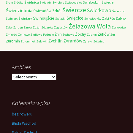
Świdnica
Świebodzin
Świecie
Śrem
Śródka
Świdwin
Świebno
Świebodzice
Świercze
Świerkowo
Świedziebnia
Świeradów Zdrój
Świerzno
Świnoujście
Święcice
Świniary
Żabi Róg
Żabno
Świniarc
Świątki
Święciechów
Żelazowa Wola
Żaby
Żarzyn
Żarów
Żdżar
Żdżarów
Żegiestów
Żerkowice
Żochy
Żuków
Żnin
Żmigród
Żmijewo
Żmijewo-Podusie
Żochowo
Żubryn
Żur
Żychlin
Żyrardów
Żuromin
Żurominek
Żuławki
Żyrzyn
Żółwino
Archives
Archives
Kategoria wpisu
bez roweru
Bliski Wschód
Daleki Zachód