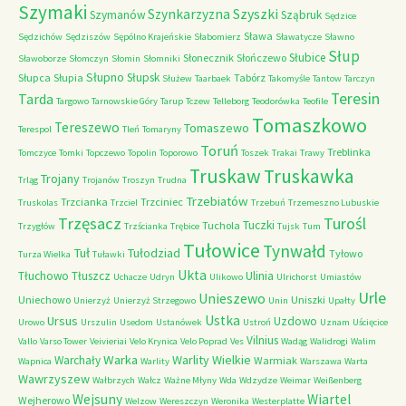
Szymaki
Szyszki
Szynkarzyzna
Szymanów
Sząbruk
Sędzice
Sława
Sędzichów
Sędziszów
Sępólno Krajeńskie
Słabomierz
Sławatycze
Sławno
Słup
Słubice
Słonecznik
Słończewo
Sławoborze
Słomczyn
Słomin
Słomniki
Słupno
Słupsk
Słupca
Słupia
Tabórz
Służew
Taarbaek
Takomyśle
Tantow
Tarczyn
Teresin
Tarda
Targowo
Tarnowskie Góry
Tarup
Tczew
Telleborg
Teodorówka
Teofile
Tomaszkowo
Tereszewo
Tomaszewo
Terespol
Tleń
Tomaryny
Toruń
Treblinka
Tomczyce
Tomki
Topczewo
Topolin
Toporowo
Toszek
Trakai
Trawy
Truskaw
Truskawka
Trojany
Trląg
Trojanów
Troszyn
Trudna
Trzebiatów
Trzcianka
Trzciniec
Truskolas
Trzciel
Trzebuń
Trzemeszno Lubuskie
Trzęsacz
Turośl
Tuczki
Tuchola
Trzygłów
Trzścianka
Trębice
Tujsk
Tum
Tułowice
Tynwałd
Tuł
Tułodziad
Tyłowo
Turza Wielka
Tuławki
Ukta
Tłuchowo
Tłuszcz
Ulinia
Uchacze
Udryn
Ulikowo
Ulrichorst
Umiastów
Urle
Unieszewo
Uniechowo
Uniszki
Unierzyż
Unierzyż Strzegowo
Unin
Upałty
Ustka
Ursus
Uzdowo
Urowo
Urszulin
Usedom
Ustanówek
Ustroń
Uznam
Uścięcice
Vilnius
Vallo
Varso Tower
Veivieriai
Velo Krynica
Velo Poprad
Ves
Wadąg
Walidrogi
Walim
Warka
Warlity Wielkie
Warchały
Warmiak
Wapnica
Warlity
Warszawa
Warta
Wawrzyszew
Wałbrzych
Wałcz
Ważne Młyny
Wda
Wdzydze
Weimar
Weißenberg
Wejsuny
Wiartel
Wejherowo
Welzow
Wereszczyn
Weronika
Westerplatte