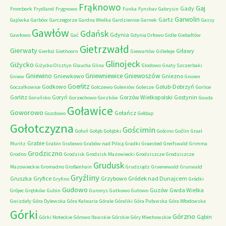
Frąknowo
Gaj
Gady
Frombork
Frydland
Frygnowo
Funka
Fynshav
Gabrysin
Garwolin
Gartz
Gajówka
Garbów
Garczegorze
Gardna Wielka
Gardzienice
Garnek
Gassy
Gawłów
Gdańsk
Gdynia
Gawłowo
Gać
Gdynia Orłowo
Gidle
Giebałtów
Gietrzwałd
Gierwaty
Giławy
Gierłoż
Giethoorn
Giewartów
Gilleleje
Glinojeck
Giżycko
Giżycko Olsztyn
Glaucha
Glina
Glodowo
Gnaty Szczerbaki
Gniewino
Gniewniewice
Gniewoszów
Gniewkowo
Gniezno
Gniew
Gnoien
Goerlitz
Godkowo
Golub-Dobrzyń
Goczałkowice
Golczewo
Goleniów
Golesze
Gorlice
Gorlitz
Goryń
Gorzów Wielkopolski
Gostynin
Goruńsko
Gorzechowo
Gorzków
Gouda
Goławice
Goworowo
Gołańcz
Gozdowo
Gołdap
Gołotczyzna
Gościmin
Gołuń
Gołąb
Gołąbki
Gościno
Goźlin
Graal
Grabie
Muritz
Grabin
Grabowo
Grabów nad Pilicą
Gradki
Graested
Greifswald
Grimma
Grodziczno
Grodno
Grodzisk
Grodzisk Mazowiecki
Grodziszcze
Grodziszcze
Grudusk
Mazowieckie
Gromadno
Großenhain
Grudziądz
Gruenewald
Grunwald
Gryźliny
Gruszka
Gryfice
Grzybowo
Gródek nad Dunajcem
Gryfino
Gródki
Gudowo
Guzów
Gwda Wielka
Grójec
Grębków
Gubin
Guronys
Gutkowo
Gutowo
Gwizdały
Góra Dylewska
Góra Kalwaria
Górale
Góraliki
Góra Puławska
Góra Włodowska
Górki
Górzno
Gąbin
Górki Noteckie
Górowo Iławskie
Górskie
Góry Miechowskie