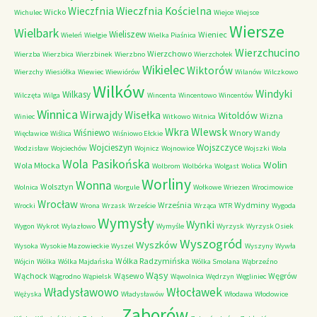
Wieczfnia Kościelna
Wieczfnia
Wicko
Wichulec
Wiejce
Wiejsce
Wiersze
Wielbark
Wieliszew
Wieniec
Wieleń
Wielgie
Wielka Piaśnica
Wierzchucino
Wierzchowo
Wierzba
Wierzbica
Wierzbinek
Wierzbno
Wierzchołek
Wikielec
Wiktorów
Wierzchy
Wiesiółka
Wiewiec
Wiewiórów
Wilanów
Wilczkowo
Wilków
Windyki
Wilkasy
Wilczęta
Wilga
Wincenta
Wincentowo
Wincentów
Winnica
Wirwajdy
Wisełka
Witoldów
Wizna
Winiec
Witkowo
Witnica
Wkra
Wlewsk
Wiśniewo
Wnory Wandy
Więcławice
Wiślica
Wiśniowo Ełckie
Wojcieszyn
Wojszczyce
Wodzisław
Wojciechów
Wojnicz
Wojnowice
Wojszki
Wola
Wola Pasikońska
Wolin
Wola Młocka
Wolbrom
Wolbórka
Wolgast
Wolica
Worliny
Wonna
Wolsztyn
Wolnica
Worgule
Wołkowe
Wriezen
Wrocimowice
Wrocław
Września
Wydminy
Wrocki
Wrona
Wrzask
Wrzeście
Wrząca
WTR
Wygoda
Wymysły
Wynki
Wygon
Wykrot
Wylazłowo
Wymyśle
Wyrzysk
Wyrzysk Osiek
Wyszogród
Wyszków
Wysoka
Wysokie Mazowieckie
Wyszel
Wyszyny
Wywła
Wólka Radzymińska
Wójcin
Wólka
Wólka Majdańska
Wólka Smolana
Wąbrzeźno
Wąsy
Wąchock
Wąsewo
Węgrów
Wągrodno
Wąpielsk
Wąwolnica
Wędrzyn
Węgliniec
Władysławowo
Włocławek
Wężyska
Władysławów
Włodawa
Włodowice
Zaborów