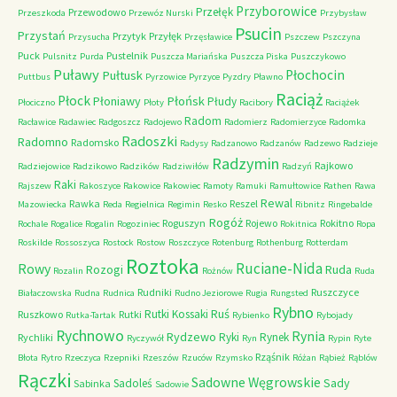
Przyborowice
Przełęk
Przewodowo
Przeszkoda
Przewóz Nurski
Przybysław
Psucin
Przystań
Przytyk
Przyłęk
Przysucha
Przęsławice
Pszczew
Pszczyna
Puck
Pustelnik
Pulsnitz
Purda
Puszcza Mariańska
Puszcza Piska
Puszczykowo
Puławy
Pułtusk
Płochocin
Puttbus
Pyrzowice
Pyrzyce
Pyzdry
Pławno
Raciąż
Płock
Płońsk
Płoniawy
Płudy
Płociczno
Płoty
Racibory
Raciążek
Radom
Racławice
Radawiec
Radgoszcz
Radojewo
Radomierz
Radomierzyce
Radomka
Radoszki
Radomno
Radomsko
Radysy
Radzanowo
Radzanów
Radzewo
Radzieje
Radzymin
Rajkowo
Radziejowice
Radzikowo
Radzików
Radziwiłów
Radzyń
Raki
Rajszew
Rakoszyce
Rakowice
Rakowiec
Ramoty
Ramuki
Ramułtowice
Rathen
Rawa
Rewal
Rawka
Reszel
Mazowiecka
Reda
Regielnica
Regimin
Resko
Ribnitz
Ringebalde
Rogóż
Roguszyn
Rojewo
Rokitno
Rochale
Rogalice
Rogalin
Rogoziniec
Rokitnica
Ropa
Roskilde
Rossoszyca
Rostock
Rostow
Roszczyce
Rotenburg
Rothenburg
Rotterdam
Roztoka
Ruciane-Nida
Rowy
Rozogi
Ruda
Rozalin
Rożnów
Ruda
Rudniki
Ruszczyce
Białaczowska
Rudna
Rudnica
Rudno Jeziorowe
Rugia
Rungsted
Rybno
Ruś
Rutki Kossaki
Ruszkowo
Rutki
Rutka-Tartak
Rybienko
Rybojady
Rychnowo
Rynia
Rydzewo
Ryki
Rynek
Rychliki
Ryczywół
Ryn
Rypin
Ryte
Rząśnik
Błota
Rytro
Rzeczyca
Rzepniki
Rzeszów
Rzuców
Rzymsko
Różan
Rąbież
Rąblów
Rączki
Sadowne Węgrowskie
Sady
Sadoleś
Sabinka
Sadowie