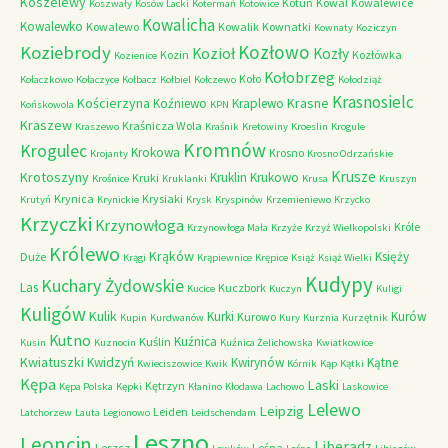
Koszelewy
Kotuń
Kowal
Kowalewice
Koszwały
Kosów Lacki
Kotermań
Kotowice
Kowalicha
Kowalewko
Kowalewo
Kowalik
Kownatki
Kownaty
Koziczyn
Kozłowo
Koziebrody
Kozioł
Kozły
Kozin
Kozłówka
Kozienice
Kołobrzeg
Koło
Kołaczkowo
Kołaczyce
Kołbacz
Kołbiel
Kołczewo
Kołodziąż
Krasnosielc
Kościerzyna
Krasne
Koźniewo
Kraplewo
Końskowola
KPN
Kraszew
Kraśnicza Wola
Kraszewo
Kraśnik
Kretowiny
Kroeslin
Krogule
Kromnów
Krogulec
Krokowa
Krosno
Krojanty
Krosno Odrzańskie
Krusze
Krotoszyny
Kruklin
Krukowo
Kruki
Krośnice
Kruklanki
Krusa
Kruszyn
Krynica
Krysiaki
Krutyń
Krynickie
Krysk
Kryspinów
Krzemieniewo
Krzycko
Krzyczki
Krzynowłoga
Króle
Krzynowłoga Mała
Krzyże
Krzyż Wielkopolski
Królewo
Krąków
Księży
Duże
Krągi
Krąpiewnice
Krępice
Książ
Książ Wielki
Kudypy
Kuchary Żydowskie
Las
Kuczbork
Kucice
Kuczyn
Kuligi
Kuligów
Kulik
Kurki
Kurów
Kurowo
Kupin
Kurdwanów
Kury
Kurznia
Kurzętnik
Kutno
Kuźnica
Kuślin
Kusin
Kuznocin
Kuźnica Żelichowska
Kwiatkowice
Kwiatuszki
Kwidzyń
Kwirynów
Kątne
Kwieciszowice
Kwik
Kórnik
Kąp
Kątki
Kępa
Laski
Kętrzyn
Kępa Polska
Kępki
Kłanino
Kłodawa
Lachowo
Laskowice
Lelewo
Leipzig
Leiden
Latchorzew
Lauta
Legionowo
Leidschendam
Leszno
Leoncin
Liberadz
Leszcz
Leśna