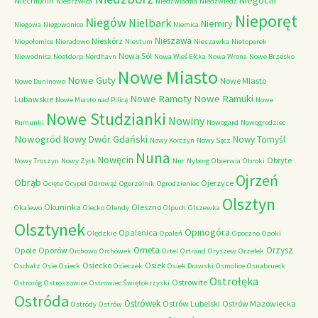
Niegocin
Niechłonin
Niedrzwica
Niedźwiadna
Niedźwiedź
Nieporęt
Niegów
Nielbark
Niemiry
Niegowa
Niegowonice
Niemica
Nieszawa
Nieskórz
Niepołomice
Nieradowo
Niestum
Nieszawka
Nietoperek
Nowa Sól
Niewodnica
Nootdorp
Nordhavn
Nowa Wieś Ełcka
Nowa Wrona
Nowe Brzesko
Nowe Miasto
Nowe Guty
Nowe Miasto
Nowe Duninowo
Nowe Ramoty
Nowe Ramuki
Lubawskie
Nowe Miasto nad Pilicą
Nowe
Nowe Studzianki
Nowiny
Rumunki
Nowogard
Nowogrodziec
Nowogród
Nowy Dwór Gdański
Nowy Tomyśl
Nowy Korczyn
Nowy Sącz
Nuna
Nowęcin
Obryte
Nowy Troszyn
Nowy Zyck
Nur
Nyborg
Obierwia
Obroki
Ojrzeń
Obrąb
Ojerzyce
Ocięte
Ocypel
Odrowąż
Ogorzelnik
Ogrodzieniec
Olsztyn
Okuninka
Oleszno
Okalewo
Olecko
Olendy
Olpuch
Olszewka
Olsztynek
Opinogóra
Opalenica
Olędzkie
Opaleń
Opoczno
Opoki
Orneta
Orzysz
Opole
Oporów
Orchowo
Orchówek
Ortel
Ortrand
Oryszew
Orzełek
Osiecko
Osiek
Oschatz
Osie
Osieck
Osieczek
Osiek Drawski
Osmolice
Osnabrueck
Ostrołęka
Ostrowite
Ostroróg
Ostroszowice
Ostrowiec Świętokrzyski
Ostróda
Ostrówek
Ostrów Lubelski
Ostrów Mazowiecka
Ostródy
Ostrów