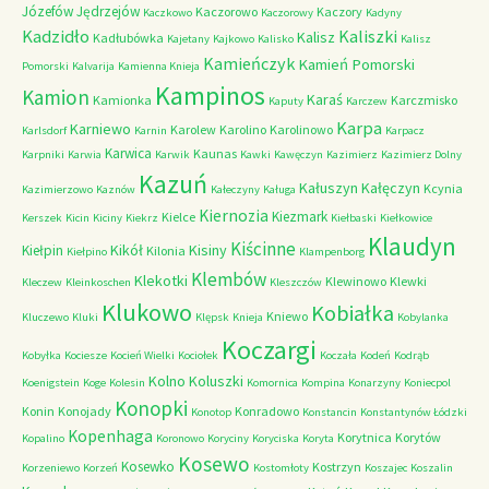
Józefów
Jędrzejów
Kaczorowo
Kaczory
Kaczkowo
Kaczorowy
Kadyny
Kadzidło
Kaliszki
Kalisz
Kadłubówka
Kajetany
Kajkowo
Kalisko
Kalisz
Kamieńczyk
Kamień Pomorski
Pomorski
Kalvarija
Kamienna Knieja
Kampinos
Kamion
Karaś
Kamionka
Karczmisko
Kaputy
Karczew
Karpa
Karniewo
Karolew
Karolino
Karolinowo
Karlsdorf
Karnin
Karpacz
Karwica
Kaunas
Karpniki
Karwia
Karwik
Kawki
Kawęczyn
Kazimierz
Kazimierz Dolny
Kazuń
Kałuszyn
Kałęczyn
Kcynia
Kazimierzowo
Kaznów
Kałeczyny
Kaługa
Kiernozia
Kiezmark
Kielce
Kerszek
Kicin
Kiciny
Kiekrz
Kiełbaski
Kiełkowice
Klaudyn
Kiścinne
Kikół
Kisiny
Kiełpin
Kilonia
Kiełpino
Klampenborg
Klembów
Klekotki
Klewinowo
Klewki
Kleczew
Kleinkoschen
Kleszczów
Klukowo
Kobiałka
Kniewo
Kluczewo
Kluki
Klępsk
Knieja
Kobylanka
Koczargi
Kobyłka
Kociesze
Kocień Wielki
Kociołek
Koczała
Kodeń
Kodrąb
Kolno
Koluszki
Koenigstein
Koge
Kolesin
Komornica
Kompina
Konarzyny
Koniecpol
Konopki
Konin
Konojady
Konradowo
Konotop
Konstancin
Konstantynów Łódzki
Kopenhaga
Korytnica
Korytów
Kopalino
Koronowo
Koryciny
Koryciska
Koryta
Kosewo
Kosewko
Kostrzyn
Korzeniewo
Korzeń
Kostomłoty
Koszajec
Koszalin