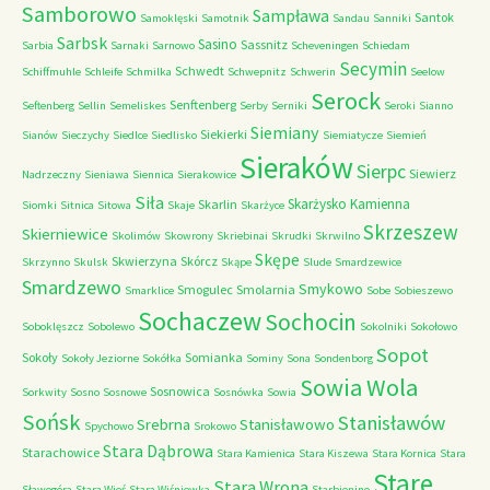
Samborowo
Sampława
Santok
Samoklęski
Samotnik
Sandau
Sanniki
Sarbsk
Sasino
Sassnitz
Sarbia
Sarnaki
Sarnowo
Scheveningen
Schiedam
Secymin
Schwedt
Schiffmuhle
Schleife
Schmilka
Schwepnitz
Schwerin
Seelow
Serock
Senftenberg
Seftenberg
Sellin
Semeliskes
Serby
Serniki
Seroki
Sianno
Siemiany
Siekierki
Sianów
Sieczychy
Siedlce
Siedlisko
Siemiatycze
Siemień
Sieraków
Sierpc
Siewierz
Nadrzeczny
Sieniawa
Siennica
Sierakowice
Siła
Skarżysko Kamienna
Skarlin
Siomki
Sitnica
Sitowa
Skaje
Skarżyce
Skrzeszew
Skierniewice
Skolimów
Skowrony
Skriebinai
Skrudki
Skrwilno
Skępe
Skwierzyna
Skórcz
Skrzynno
Skulsk
Skąpe
Slude
Smardzewice
Smardzewo
Smykowo
Smogulec
Smolarnia
Smarklice
Sobe
Sobieszewo
Sochaczew
Sochocin
Soboklęszcz
Sobolewo
Sokolniki
Sokołowo
Sopot
Sokoły
Somianka
Sokoły Jeziorne
Sokółka
Sominy
Sona
Sondenborg
Sowia Wola
Sosnowica
Sorkwity
Sosno
Sosnowe
Sosnówka
Sowia
Sońsk
Stanisławów
Srebrna
Stanisławowo
Spychowo
Srokowo
Stara Dąbrowa
Starachowice
Stara Kamienica
Stara Kiszewa
Stara Kornica
Stara
Stare
Stara Wrona
Sławogóra
Stara Wieś
Stara Wiśniewka
Starbienino