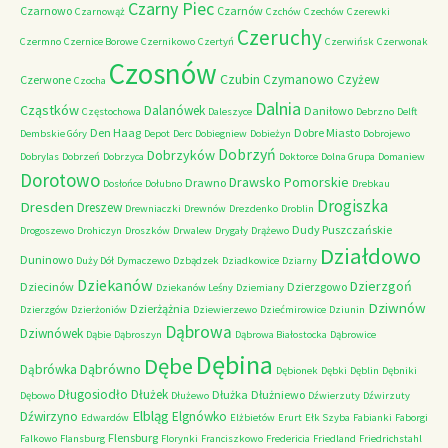
Czarny Piec
Czarnowo
Czarnów
Czarnowąż
Czchów
Czechów
Czerewki
Czeruchy
Czermno
Czernice Borowe
Czernikowo
Czertyń
Czerwińsk
Czerwonak
Czosnów
Czubin
Czymanowo
Czyżew
Czerwone
Czocha
Dalnia
Cząstków
Dalanówek
Daniłowo
Częstochowa
Daleszyce
Debrzno
Delft
Den Haag
Dobre Miasto
Dembskie Góry
Depot
Derc
Dobiegniew
Dobieżyn
Dobrojewo
Dobrzyń
Dobrzyków
Dobrylas
Dobrzeń
Dobrzyca
Doktorce
Dolna Grupa
Domaniew
Dorotowo
Drawsko Pomorskie
Drawno
Dosłońce
Dołubno
Drebkau
Drogiszka
Dresden
Dreszew
Drewniaczki
Drewnów
Drezdenko
Droblin
Dudy Puszczańskie
Drogoszewo
Drohiczyn
Droszków
Drwalew
Drygały
Drążewo
Działdowo
Duninowo
Duży Dół
Dymaczewo
Dzbądzek
Dziadkowice
Dziarny
Dziekanów
Dzierzgoń
Dziecinów
Dzierzgowo
Dziekanów Leśny
Dziemiany
Dziwnów
Dzierżążnia
Dzierzgów
Dzierżoniów
Dziewierzewo
Dziećmirowice
Dziunin
Dąbrowa
Dziwnówek
Dąbie
Dąbroszyn
Dąbrowa Białostocka
Dąbrowice
Dębina
Dębe
Dąbrówno
Dąbrówka
Dębionek
Dębki
Dęblin
Dębniki
Długosiodło
Dłużek
Dłużka
Dłużniewo
Dębowo
Dłużewo
Dźwierzuty
Dźwirzuty
Elbląg
Dźwirzyno
Elgnówko
Edwardów
Elżbietów
Erurt
Ełk Szyba
Fabianki
Faborgi
Flensburg
Falkowo
Flansburg
Florynki
Franciszkowo
Fredericia
Friedland
Friedrichstahl