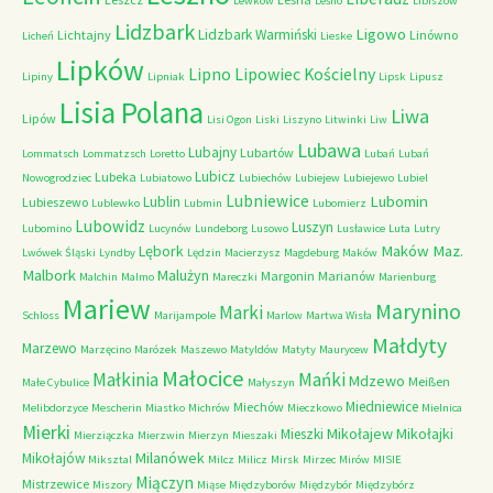
Lewków
Leśno
Libiszów
Lidzbark
Ligowo
Lidzbark Warmiński
Lichtajny
Linówno
Licheń
Lieske
Lipków
Lipno
Lipowiec Kościelny
Lipiny
Lipniak
Lipsk
Lipusz
Lisia Polana
Liwa
Lipów
Lisi Ogon
Liski
Liszyno
Litwinki
Liw
Lubawa
Lubajny
Lubartów
Lommatsch
Lommatzsch
Loretto
Lubań
Lubań
Lubicz
Lubeka
Nowogrodziec
Lubiatowo
Lubiechów
Lubiejew
Lubiejewo
Lubiel
Lubniewice
Lubomin
Lublin
Lubieszewo
Lublewko
Lubmin
Lubomierz
Lubowidz
Luszyn
Lubomino
Lucynów
Lundeborg
Lusowo
Lusławice
Luta
Lutry
Maków Maz.
Lębork
Lwówek Śląski
Lyndby
Lędzin
Macierzysz
Magdeburg
Maków
Malbork
Malużyn
Margonin
Marianów
Malchin
Malmo
Mareczki
Marienburg
Mariew
Marynino
Marki
Schloss
Marijampole
Marlow
Martwa Wisła
Małdyty
Marzewo
Marzęcino
Marózek
Maszewo
Matyldów
Matyty
Maurycew
Małocice
Małkinia
Mańki
Mdzewo
Meißen
Małe Cybulice
Małyszyn
Miedniewice
Miechów
Melibdorzyce
Mescherin
Miastko
Michrów
Mieczkowo
Mielnica
Mierki
Mikołajew
Mikołajki
Mieszki
Mierziączka
Mierzwin
Mierzyn
Mieszaki
Milanówek
Mikołajów
Miksztal
Milcz
Milicz
Mirsk
Mirzec
Mirów
MISIE
Miączyn
Mistrzewice
Miszory
Miąse
Międzyborów
Międzybór
Międzybórz