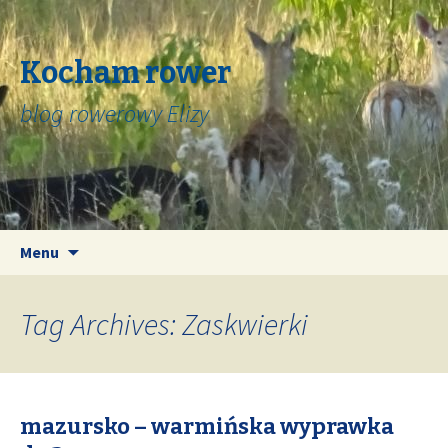
Kocham rower
blog rowerowy Elizy
Skip
Search
Menu
to
for:
content
Tag Archives: Zaskwierki
mazursko – warmińska wyprawka