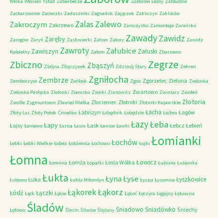
Włoka
Włosień
Ystad
Zaberbecze
Zaborów Leśny
Zabłudów
Zacharzowice
Zacieczki
Zaduszniki
Zagnańsk
Zajączek
Zakliczyn
Zaklików
Zalas
Zalewo
Zakroczym
Zakrzewo
Zamczysko
Zamordeje
Zarańsko
Zawady
Zawidz
Zaręby
Zarogów
Zaryń
Zaskwierki
Zatom
Zatory
Zawidz
Zawroty
Załubice
Zawiszyn
Załuski
Kościelny
Załom
Zbarzewo
Zegrze
Zbiczno
Zbąszyń
Zbójna
Zbąszynek
Zdziwój Stary
Zehren
Zgniłocha
Zembrze
Zgorzelec
Zielona
Zemborzyce
Zeńbok
Zgon
Zielonka
Zwartowo
Zielonka Pasłęcka
Zielonki
Ziemsko
Zienki
Zinnowitz
Zwiniarz
Zwoleń
Złotoria
Złocieniec
Złotniki
Zwolle
Zygmuntowo
Zławieś Wielka
Złotniki Kujawskie
Łacha
Łabiszyn
Łagów
Złoty Las
Złoty Potok
Ćmielów
Łabędnik
Łabędzie
Łachca
Łazy
Łeba
Łapy
Łajsy
Łask
Łebcz
Łebień
Łaniewo
Łasica
Łasin
Ławice
Ławki
Łomianki
Łochów
Łebki
Łebki Wielkie
Łobez
Łobżenica
Łochowo
Łojki
Łomna
Łowicz
Łomża
Łosia Wólka
Łomnica
Łopatki
Łubiana
Łubianka
Łukta
Łyna
Łyse
Łyszkowice
Łuka
Łubowo
Łukta Miłomłyn
Łysica
Łysomice
Łąkorz
Łąkorek
Łódź
Łączki
Łąck
Łąkie
Łąkoć
Łęczyca
Łęgajny
Łękawica
Śladów
Śniadowo
Śniadówko
Śniechy
Łętowo
Ślesin
Śliwice
Ślężany