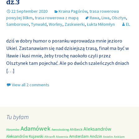
dz.3
22 September 2020
Kraina Pagórów
,
trasa rowerowa
powyżej 80km
,
trasa rowerowa z mapą
Iława
,
Liwa
,
Olsztyn
,
Samborowo
,
Tynwałd
,
Worliny
,
Zaskwierki
,
Łukta Miłomłyn
EL
dziś w dobry humor o poranku wprowadza mnie jezioro
Ukiel. Zastanawiam się nad dzisiejszą trasą, finał ma być w
Iławie i kusi mnie, żeby trochę naokoło czyli przez
Olsztynek tam pojechać. Ale po dwóch szaleńczych dniach
[…]
View all 2 comments
Tu byłam
Adamówek
Aleksandrów
Ahlbeck
Abramów
Aeroskobing
Andzin
Aleksandrów Kujawski
Amsterdam
Altranft
Alwernia
Anielin
Anklam