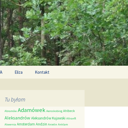
Search
/A
Eliza
Kontakt
for:
Tu byłam
Adamówek
Ahlbeck
Abramów
Aeroskobing
Aleksandrów
Aleksandrów Kujawski
Altranft
Andzin
Amsterdam
Alwernia
Anielin
Anklam