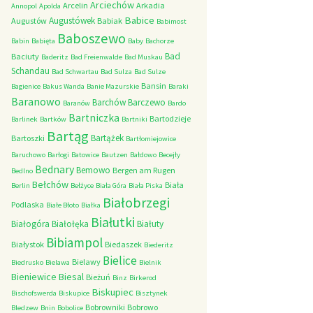
Arciechów
Arcelin
Arkadia
Annopol
Apolda
Babice
Augustówek
Augustów
Babiak
Babimost
Baboszewo
Babin
Babięta
Baby
Bachorze
Bad
Baciuty
Baderitz
Bad Freienwalde
Bad Muskau
Schandau
Bad Schwartau
Bad Sulza
Bad Sulze
Bansin
Bagienice
Bakus Wanda
Banie Mazurskie
Baraki
Baranowo
Barchów
Barczewo
Baranów
Bardo
Bartniczka
Bartodzieje
Barlinek
Bartków
Bartniki
Bartąg
Bartążek
Bartoszki
Bartłomiejowice
Baruchowo
Barłogi
Batowice
Bautzen
Bałdowo
Becejły
Bednary
Bemowo
Bergen am Rugen
Bedlno
Bełchów
Biała
Berlin
Bełżyce
Biała Góra
Biała Piska
Białobrzegi
Podlaska
Białe Błoto
Białka
Białutki
Białogóra
Białołęka
Białuty
Bibiampol
Białystok
Biedaszek
Biederitz
Bielice
Bielawy
Biedrusko
Bielawa
Bielnik
Bieniewice
Biesal
Bieżuń
Binz
Birkerod
Biskupiec
Bischofswerda
Biskupice
Bisztynek
Bobrowniki
Bobrowo
Bledzew
Bnin
Bobolice