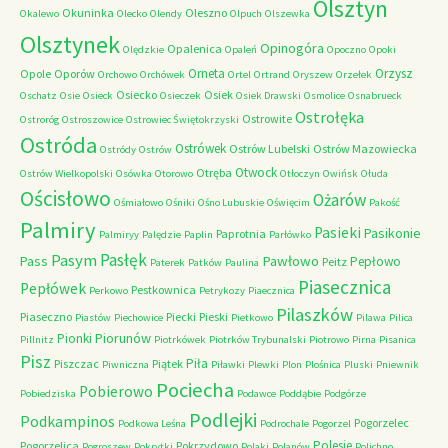
Olsztyn
Okuninka
Oleszno
Okalewo
Olecko
Olendy
Olpuch
Olszewka
Olsztynek
Opinogóra
Opalenica
Olędzkie
Opaleń
Opoczno
Opoki
Orneta
Orzysz
Opole
Oporów
Orchowo
Orchówek
Ortel
Ortrand
Oryszew
Orzełek
Osiecko
Osiek
Oschatz
Osie
Osieck
Osieczek
Osiek Drawski
Osmolice
Osnabrueck
Ostrołęka
Ostrowite
Ostroróg
Ostroszowice
Ostrowiec Świętokrzyski
Ostróda
Ostrówek
Ostrów Lubelski
Ostrów Mazowiecka
Ostródy
Ostrów
Otwock
Otręba
Ostrów Wielkopolski
Osówka
Otorowo
Otłoczyn
Owińsk
Ołuda
Ościsłowo
Ożarów
Ośmiałowo
Ośniki
Ośno Lubuskie
Oświęcim
Pakość
Palmiry
Pasieki
Pasikonie
Paprotnia
Palmiryy
Palędzie
Paplin
Parłówko
Pasłęk
Pasym
Pawłowo
Pass
Pepłowo
Peitz
Paterek
Patków
Paulina
Piasecznica
Pepłówek
Pestkownica
Perkowo
Petrykozy
Piaecznica
Pilaszków
Piaseczno
Piecki
Pieski
Piastów
Piechowice
Pietkowo
Pilawa
Pilica
Piorunów
Pionki
Pillnitz
Piotrkówek
Piotrków Trybunalski
Piotrowo
Pirna
Pisanica
Pisz
Piła
Piszczac
Piątek
Piwniczna
Piławki
Plewki
Plon
Plośnica
Pluski
Pniewnik
Pociecha
Pobierowo
Pobiedziska
Podawce
Poddąbie
Podgórze
Podlejki
Podkampinos
Pogorzelec
Podkowa Leśna
Podrochale
Pogorzel
Polesie
Pogorzelica
Pokrzydowo
Pogroszew
Pokrytki
Polaki
Polanów
Polichno