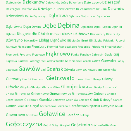
Dziekanów
Dzierzgoń
Dziecinów
Dzierzgowo
Dziekanów Leśny
Dziemiany
Dziwnów
Dzierżążnia
Dzierzgów
Dzierżoniów
Dziewierzewo
Dziećmirowice
Dziunin
Dąbrowa
Dziwnówek
Dąbie
Dąbroszyn
Dąbrowa Białostocka
Dąbrowice
Dębina
Dębe
Dąbrówno
Dąbrówka
Dębionek
Dębki
Dęblin
Dębniki
Długosiodło
Dłużek
Dłużka
Dłużniewo
Dębowo
Dłużewo
Dźwierzuty
Dźwirzuty
Elbląg
Dźwirzyno
Elgnówko
Edwardów
Elżbietów
Erurt
Ełk Szyba
Fabianki
Faborgi
Flensburg
Falkowo
Flansburg
Florynki
Franciszkowo
Fredericia
Friedland
Friedrichstahl
Frąknowo
Gaj
Gady
Frombork
Frydland
Frygnowo
Funka
Fynshav
Gabrysin
Garwolin
Gartz
Gajówka
Garbów
Garczegorze
Gardna Wielka
Gardzienice
Garnek
Gassy
Gawłów
Gdańsk
Gdynia
Gawłowo
Gać
Gdynia Orłowo
Gidle
Giebałtów
Gietrzwałd
Gierwaty
Giławy
Gierłoż
Giethoorn
Giewartów
Gilleleje
Glinojeck
Giżycko
Giżycko Olsztyn
Glaucha
Glina
Glodowo
Gnaty Szczerbaki
Gniewino
Gniewniewice
Gniewoszów
Gniewkowo
Gniezno
Gniew
Gnoien
Goerlitz
Godkowo
Golub-Dobrzyń
Goczałkowice
Golczewo
Goleniów
Golesze
Gorlice
Gorlitz
Goryń
Gorzów Wielkopolski
Gostynin
Goruńsko
Gorzechowo
Gorzków
Gouda
Goławice
Goworowo
Gołańcz
Gozdowo
Gołdap
Gołotczyzna
Gościmin
Gołuń
Gołąb
Gołąbki
Gościno
Goźlin
Graal