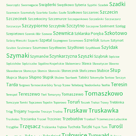
Szadki
Swąderki
Swędkowo
Syberia
Swarzędz
Swornegacie
Sypitki
Szadek
Szczecin
Szałkowo
Szczaniec
Szamocin
Szamotuły
Szarlota
Szałas
Szałe
Szczecinek
Szczekociny
Szczenurze
Szczepankowo
Szcześniki
Szczuczarz
Szczypiorno
Szczytno
Szczytniki
Szelment
Szeląg
Szczuczyn
Szczęsne
Szkotowo
Szewnica
Szklarska Poręba
Szepietowo
Szeroki Bór
Szewce
Szreńsk
Szpetal
Sztynort
Szlasy Mieszki
Szparki
Szpiegowo
Szramowo
Sztum
Szyldak
Szydłowo
Szumowo
Szydłowiec
Szubin
Szulmierz
Szydłówek
Szymaki
Szyszki
Szynkarzyzna
Szymanów
Sząbruk
Sędzice
Sława
Sędzichów
Sędziszów
Sępólno Krajeńskie
Słabomierz
Sławatycze
Sławno
Słup
Słubice
Słonecznik
Słończewo
Sławoborze
Słomczyn
Słomin
Słomniki
Słupno
Słupsk
Słupca
Słupia
Tabórz
Służew
Taarbaek
Takomyśle
Tantow
Tarczyn
Teresin
Tarda
Targowo
Tarnowskie Góry
Tarup
Tczew
Telleborg
Teodorówka
Teofile
Tomaszkowo
Tereszewo
Tomaszewo
Terespol
Tleń
Tomaryny
Toruń
Treblinka
Tomczyce
Tomki
Topczewo
Topolin
Toporowo
Toszek
Trakai
Trawy
Truskaw
Truskawka
Trojany
Trląg
Trojanów
Troszyn
Trudna
Trzebiatów
Trzcianka
Trzciniec
Truskolas
Trzciel
Trzebuń
Trzemeszno Lubuskie
Trzęsacz
Turośl
Tuczki
Tuchola
Trzygłów
Trzścianka
Trębice
Tujsk
Tum
Tułowice
Tynwałd
Tuł