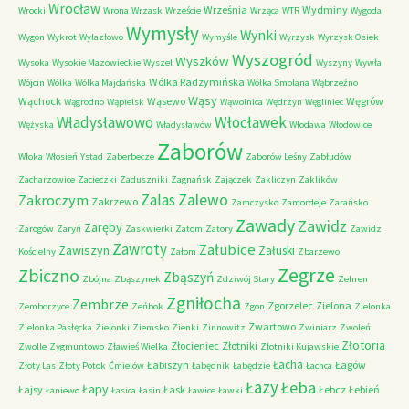
Wrocław
Września
Wydminy
Wrocki
Wrona
Wrzask
Wrzeście
Wrząca
WTR
Wygoda
Wymysły
Wynki
Wygon
Wykrot
Wylazłowo
Wymyśle
Wyrzysk
Wyrzysk Osiek
Wyszogród
Wyszków
Wysoka
Wysokie Mazowieckie
Wyszel
Wyszyny
Wywła
Wólka Radzymińska
Wójcin
Wólka
Wólka Majdańska
Wólka Smolana
Wąbrzeźno
Wąsy
Wąchock
Wąsewo
Węgrów
Wągrodno
Wąpielsk
Wąwolnica
Wędrzyn
Węgliniec
Władysławowo
Włocławek
Wężyska
Władysławów
Włodawa
Włodowice
Zaborów
Włoka
Włosień
Ystad
Zaberbecze
Zaborów Leśny
Zabłudów
Zacharzowice
Zacieczki
Zaduszniki
Zagnańsk
Zajączek
Zakliczyn
Zaklików
Zalas
Zalewo
Zakroczym
Zakrzewo
Zamczysko
Zamordeje
Zarańsko
Zawady
Zawidz
Zaręby
Zarogów
Zaryń
Zaskwierki
Zatom
Zatory
Zawidz
Zawroty
Załubice
Zawiszyn
Załuski
Kościelny
Załom
Zbarzewo
Zegrze
Zbiczno
Zbąszyń
Zbójna
Zbąszynek
Zdziwój Stary
Zehren
Zgniłocha
Zembrze
Zgorzelec
Zielona
Zemborzyce
Zeńbok
Zgon
Zielonka
Zwartowo
Zielonka Pasłęcka
Zielonki
Ziemsko
Zienki
Zinnowitz
Zwiniarz
Zwoleń
Złotoria
Złocieniec
Złotniki
Zwolle
Zygmuntowo
Zławieś Wielka
Złotniki Kujawskie
Łacha
Łabiszyn
Łagów
Złoty Las
Złoty Potok
Ćmielów
Łabędnik
Łabędzie
Łachca
Łazy
Łeba
Łapy
Łajsy
Łask
Łebcz
Łebień
Łaniewo
Łasica
Łasin
Ławice
Ławki