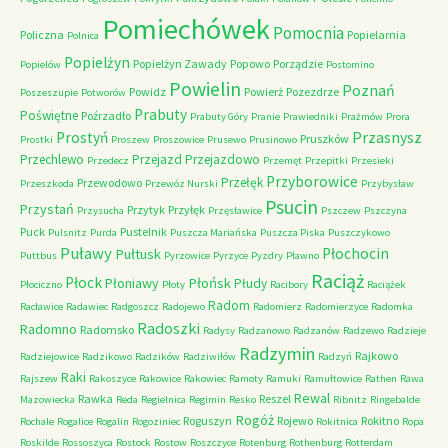
Pomiechówek
Pomocnia
Policzna
Popielarnia
Polnica
Popielżyn
Popielżyn Zawady
Popowo
Porządzie
Popielów
Postomino
Powielin
Poznań
Powidz
Powierż
Pozezdrze
Poszeszupie
Potworów
Prabuty
Poświętne
Poźrzadło
Prabuty Góry
Pranie
Prawiedniki
Prażmów
Prora
Przasnysz
Prostyń
Pruszków
Prostki
Proszew
Proszowice
Prusewo
Prusinowo
Przechlewo
Przejazd
Przejazdowo
Przedecz
Przemęt
Przepitki
Przesieki
Przyborowice
Przełęk
Przewodowo
Przeszkoda
Przewóz Nurski
Przybysław
Psucin
Przystań
Przytyk
Przyłęk
Przysucha
Przęsławice
Pszczew
Pszczyna
Puck
Pustelnik
Pulsnitz
Purda
Puszcza Mariańska
Puszcza Piska
Puszczykowo
Puławy
Pułtusk
Płochocin
Puttbus
Pyrzowice
Pyrzyce
Pyzdry
Pławno
Raciąż
Płock
Płońsk
Płoniawy
Płudy
Płociczno
Płoty
Racibory
Raciążek
Radom
Racławice
Radawiec
Radgoszcz
Radojewo
Radomierz
Radomierzyce
Radomka
Radoszki
Radomno
Radomsko
Radysy
Radzanowo
Radzanów
Radzewo
Radzieje
Radzymin
Rajkowo
Radziejowice
Radzikowo
Radzików
Radziwiłów
Radzyń
Raki
Rajszew
Rakoszyce
Rakowice
Rakowiec
Ramoty
Ramuki
Ramułtowice
Rathen
Rawa
Rewal
Rawka
Reszel
Mazowiecka
Reda
Regielnica
Regimin
Resko
Ribnitz
Ringebalde
Rogóż
Roguszyn
Rojewo
Rokitno
Rochale
Rogalice
Rogalin
Rogoziniec
Rokitnica
Ropa
Roskilde
Rossoszyca
Rostock
Rostow
Roszczyce
Rotenburg
Rothenburg
Rotterdam