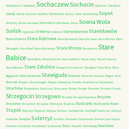
Sochaczew
Sochocin
Soboklęszcz
Sobolewo
Sokolniki
Sokołowo
Sopot
Sokoły
Somianka
Sokoły Jeziorne
Sokółka
Sominy
Sona
Sondenborg
Sowia Wola
Sosnowica
Sorkwity
Sosno
Sosnowe
Sosnówka
Sowia
Sońsk
Stanisławów
Srebrna
Stanisławowo
Spychowo
Srokowo
Stara Dąbrowa
Starachowice
Stara Kamienica
Stara Kiszewa
Stara Kornica
Stara
Stare
Stara Wrona
Sławogóra
Stara Wieś
Stara Wiśniewka
Starbienino
Babice
Stare Budy
Stare Drawsko
Stare Jabłonki
Stare Juchy
Stare Osieczno
Stare Załubice
Stare Worowo
Stargard Szczeciński
Starogard
Stary Brus
Stary
Stawiguda
Stary Kraszew
Stawiski
Bógpomóż
Stawisko
Stawno
Stegna
Stilo
Stoczek
Stolpen
Stolzenhagen
Stopsk
Stowęcino
Strabla
Strachomino
Strachowo
Strachów
Strachówka
Stralsund
Straszewo
Stroby
Strojec
Stromiec
Strubiny
Strych
Strzegocin
Strzegowo
Strzyżew
Strzelce
Strzelce Opolskie
Studzianki
Strzyżewo
Studzianki Nowe
Strzyżmin
Strzyżów
Sttenwijk
Studnica
Stupsk
Stęknica
Stępnica
Stężyca
Suchacz
Suchedniów
Suchodół
Suchy Las
Sufczyn
Sulerzyż
Sulejów
Sulechów
Sulibórz
Sulinowo
Sulisławice
Sulmierzyce
Sulęcin
Susz
Swarzewo
Sumowo
Sumówko
Suradówek
Suskowola
Suwałki
Svendborg