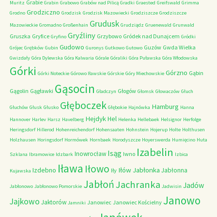
Grabie
Muritz
Grabin
Grabowo
Grabów nad Pilicą
Gradki
Graested
Greifswald
Grimma
Grodziczno
Grodno
Grodzisk
Grodzisk Mazowiecki
Grodziszcze
Grodziszcze
Grudusk
Mazowieckie
Gromadno
Großenhain
Grudziądz
Gruenewald
Grunwald
Gryźliny
Gruszka
Gryfice
Grzybowo
Gródek nad Dunajcem
Gryfino
Gródki
Gudowo
Guzów
Gwda Wielka
Grójec
Grębków
Gubin
Guronys
Gutkowo
Gutowo
Gwizdały
Góra Dylewska
Góra Kalwaria
Górale
Góraliki
Góra Puławska
Góra Włodowska
Górki
Górzno
Gąbin
Górki Noteckie
Górowo Iławskie
Górskie
Góry Miechowskie
Gąsocin
Gągolin
Gągławki
Głogów
Gładczyn
Głomsk
Głowaczów
Głuch
Głęboczek
Hamburg
Głuchów
Głusk
Głusko
Głębokie
Hajnówka
Hanna
Hejdyk
Hel
Hannover
Harlev
Harsz
Havelberg
Helenka
Hellebaek
Helsignor
Herfolge
Heringsdorf
Hillerod
Hohenreichendorf
Hohensaaten
Hohnstein
Hojerup
Holte
Holthusen
Holzhausen
Horingsdorf
Hormówek
Hornbaek
Horodyszcze
Hoyerswerda
Humięcino
Huta
Izabelin
Isąg
Inowrocław
Iwno
Szklana
Ibramowice
Idzbark
Izbica
Iława
Iłowo
Iłów
Jabłonka
Izdebno
Jabłonna
Iły
Kujawska
Jabłoń
Jachranka
Jadów
Jabłonowo
Jabłonowo Pomorskie
Jadwisin
Janowo
Jajkowo
Jaktorów
Janowiec
Janowiec Kościelny
Jamniki