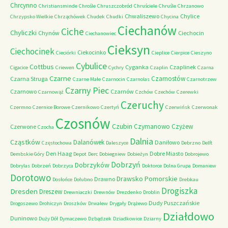
Chrcynno
Christiansminde
Chrośle
Chruszczobród
Chruściele
Chruśle
Chrzanowo
Chwaliszewo
Chylice
Chrzypsko Wielkie
Chrząchówek
Chudek
Chudki
Chycina
Ciechanów
Ciche
Chyliczki
Chynów
Ciechocin
Ciechanowiec
Cieksyn
Ciechocinek
Ciekocinko
Cieciórki
Cieplice
Cierpice
Cieszyno
Cybulice
Cottbus
Cyganka
Czaplinek
Cigacice
Criewen
Cychry
Czaplin
Czarna
Czarne
Czarnostów
Czarna Struga
Czarne Małe
Czarnocin
Czarnolas
Czarnotrzew
Czarny Piec
Czarnowo
Czarnów
Czarnowąż
Czchów
Czechów
Czerewki
Czeruchy
Czermno
Czernice Borowe
Czernikowo
Czertyń
Czerwińsk
Czerwonak
Czosnów
Czubin
Czymanowo
Czyżew
Czerwone
Czocha
Dalnia
Cząstków
Dalanówek
Daniłowo
Częstochowa
Daleszyce
Debrzno
Delft
Den Haag
Dobre Miasto
Dembskie Góry
Depot
Derc
Dobiegniew
Dobieżyn
Dobrojewo
Dobrzyń
Dobrzyków
Dobrylas
Dobrzeń
Dobrzyca
Doktorce
Dolna Grupa
Domaniew
Dorotowo
Drawsko Pomorskie
Drawno
Dosłońce
Dołubno
Drebkau
Drogiszka
Dresden
Dreszew
Drewniaczki
Drewnów
Drezdenko
Droblin
Dudy Puszczańskie
Drogoszewo
Drohiczyn
Droszków
Drwalew
Drygały
Drążewo
Działdowo
Duninowo
Duży Dół
Dymaczewo
Dzbądzek
Dziadkowice
Dziarny