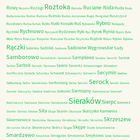
Roztoka
Ruciane-Nida
Rowy
Rozogi
Ruda
Rozalin
Rożnów
Ruda
Rudniki
Ruszczyce
Białaczowska
Rudna
Rudnica
Rudno Jeziorowe
Rugia
Rungsted
Rybno
Ruś
Rutki Kossaki
Ruszkowo
Rutki
Rutka-Tartak
Rybienko
Rybojady
Rychnowo
Rynia
Rydzewo
Ryki
Rynek
Rychliki
Ryczywół
Ryn
Rypin
Ryte
Rząśnik
Błota
Rytro
Rzeczyca
Rzepniki
Rzeszów
Rzuców
Rzymsko
Różan
Rąbież
Rąblów
Rączki
Sadowne Węgrowskie
Sady
Sadoleś
Sabinka
Sadowie
Samborowo
Sampława
Santok
Samoklęski
Samotnik
Sandau
Sanniki
Sarbsk
Sasino
Sassnitz
Sarbia
Sarnaki
Sarnowo
Scheveningen
Schiedam
Secymin
Schwedt
Schiffmuhle
Schleife
Schmilka
Schwepnitz
Schwerin
Seelow
Serock
Senftenberg
Seftenberg
Sellin
Semeliskes
Serby
Serniki
Seroki
Sianno
Siemiany
Siekierki
Sianów
Sieczychy
Siedlce
Siedlisko
Siemiatycze
Siemień
Sieraków
Sierpc
Siewierz
Nadrzeczny
Sieniawa
Siennica
Sierakowice
Siła
Skarżysko Kamienna
Skarlin
Siomki
Sitnica
Sitowa
Skaje
Skarżyce
Skrzeszew
Skierniewice
Skolimów
Skowrony
Skriebinai
Skrudki
Skrwilno
Skępe
Skwierzyna
Skórcz
Skrzynno
Skulsk
Skąpe
Slude
Smardzewice
Smardzewo
Smykowo
Smogulec
Smolarnia
Smarklice
Sobe
Sobieszewo