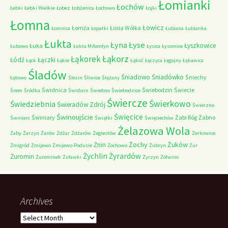
Łomianki
Łochów
Łebki
Łebki Wielkie
Łobez
Łobżenica
Łochowo
Łojki
Łomna
Łowicz
Łomża
Łosia Wólka
Łomnica
Łopatki
Łubiana
Łubianka
Łukta
Łyna
Łyse
Łyszkowice
Łuka
Łubowo
Łukta Miłomłyn
Łysica
Łysomice
Łąkorz
Łąkorek
Łódź
Łączki
Łąck
Łąkie
Łąkoć
Łęczyca
Łęgajny
Łękawica
Śladów
Śniadowo
Śniadówko
Śniechy
Łętowo
Ślesin
Śliwice
Ślężany
Świdnica
Świebodzin
Świecie
Śrem
Śródka
Świdwin
Świebno
Świebodzice
Świercze
Świerkowo
Świedziebnia
Świeradów Zdrój
Świerzno
Świnoujście
Święcice
Świniary
Żabi Róg
Żabno
Świniarc
Świątki
Święciechów
Żelazowa Wola
Żaby
Żarzyn
Żarów
Żdżar
Żdżarów
Żegiestów
Żerkowice
Żochy
Żuków
Żnin
Żmigród
Żmijewo
Żmijewo-Podusie
Żochowo
Żubryn
Żur
Żychlin
Żyrardów
Żuromin
Żurominek
Żuławki
Żyrzyn
Żółwino
Archives
Archives