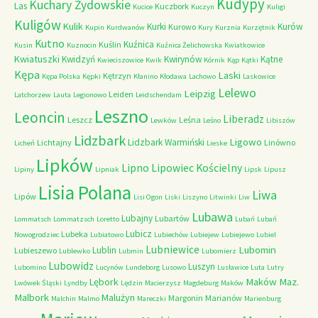
Kudypy
Kuchary Żydowskie
Las
Kuczbork
Kucice
Kuczyn
Kuligi
Kuligów
Kulik
Kurki
Kurów
Kurowo
Kupin
Kurdwanów
Kury
Kurznia
Kurzętnik
Kutno
Kuźnica
Kuślin
Kusin
Kuznocin
Kuźnica Żelichowska
Kwiatkowice
Kwiatuszki
Kwidzyń
Kwirynów
Kątne
Kwieciszowice
Kwik
Kórnik
Kąp
Kątki
Kępa
Laski
Kętrzyn
Kępa Polska
Kępki
Kłanino
Kłodawa
Lachowo
Laskowice
Lelewo
Leipzig
Leiden
Latchorzew
Lauta
Legionowo
Leidschendam
Leszno
Leoncin
Liberadz
Leszcz
Leśna
Lewków
Leśno
Libiszów
Lidzbark
Ligowo
Lidzbark Warmiński
Lichtajny
Linówno
Licheń
Lieske
Lipków
Lipno
Lipowiec Kościelny
Lipiny
Lipniak
Lipsk
Lipusz
Lisia Polana
Liwa
Lipów
Lisi Ogon
Liski
Liszyno
Litwinki
Liw
Lubawa
Lubajny
Lubartów
Lommatsch
Lommatzsch
Loretto
Lubań
Lubań
Lubicz
Lubeka
Nowogrodziec
Lubiatowo
Lubiechów
Lubiejew
Lubiejewo
Lubiel
Lubniewice
Lubomin
Lublin
Lubieszewo
Lublewko
Lubmin
Lubomierz
Lubowidz
Luszyn
Lubomino
Lucynów
Lundeborg
Lusowo
Lusławice
Luta
Lutry
Maków Maz.
Lębork
Lwówek Śląski
Lyndby
Lędzin
Macierzysz
Magdeburg
Maków
Malbork
Malużyn
Margonin
Marianów
Malchin
Malmo
Mareczki
Marienburg