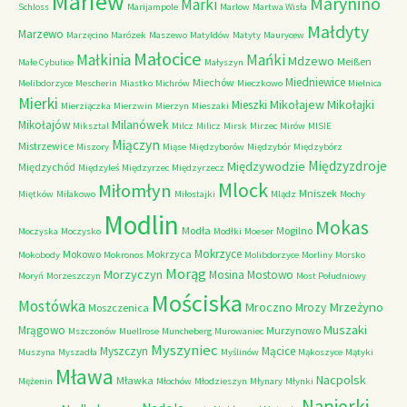
Mariew
Marynino
Marki
Schloss
Marijampole
Marlow
Martwa Wisła
Małdyty
Marzewo
Marzęcino
Marózek
Maszewo
Matyldów
Matyty
Maurycew
Małocice
Małkinia
Mańki
Mdzewo
Meißen
Małe Cybulice
Małyszyn
Miedniewice
Miechów
Melibdorzyce
Mescherin
Miastko
Michrów
Mieczkowo
Mielnica
Mierki
Mikołajew
Mikołajki
Mieszki
Mierziączka
Mierzwin
Mierzyn
Mieszaki
Milanówek
Mikołajów
Miksztal
Milcz
Milicz
Mirsk
Mirzec
Mirów
MISIE
Miączyn
Mistrzewice
Miszory
Miąse
Międzyborów
Międzybór
Międzybórz
Międzyzdroje
Międzywodzie
Międzychód
Międzyleś
Międzyrzec
Międzyrzecz
Mlock
Miłomłyn
Mniszek
Miętków
Miłakowo
Miłostajki
Mlądz
Mochy
Modlin
Mokas
Modła
Mogilno
Moczyska
Moczysko
Modłki
Moeser
Mokrzyce
Mokowo
Mokrzyca
Mokobody
Mokronos
Molibdorzyce
Morliny
Morsko
Morąg
Morzyczyn
Mosina
Mostowo
Moryń
Morzeszczyn
Most Południowy
Mościska
Mostówka
Mrzeżyno
Mroczno
Mrozy
Moszczenica
Muszaki
Mrągowo
Murzynowo
Mszczonów
Muellrose
Muncheberg
Murowaniec
Myszyniec
Myszczyn
Mącice
Muszyna
Myszadła
Myślinów
Mąkoszyce
Mątyki
Mława
Nacpolsk
Mławka
Mężenin
Młochów
Młodzieszyn
Młynary
Młynki
Napierki