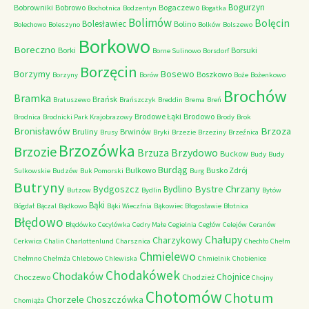
Bogurzyn
Bobrowniki
Bobrowo
Bogaczewo
Bochotnica
Bodzentyn
Bogatka
Bolimów
Bolęcin
Bolesławiec
Bolino
Bolechowo
Boleszyno
Bolków
Bolszewo
Borkowo
Boreczno
Borki
Borsuki
Borne Sulinowo
Borsdorf
Borzęcin
Borzymy
Bosewo
Boszkowo
Borzyny
Borów
Boże
Bożenkowo
Brochów
Bramka
Brańsk
Bratuszewo
Brańszczyk
Breddin
Brema
Breń
Brodowe Łąki
Brodowo
Brodnica
Brodnicki Park Krajobrazowy
Brody
Brok
Bronisławów
Brzoza
Bruliny
Brwinów
Brusy
Bryki
Brzezie
Brzeziny
Brzeźnica
Brzozówka
Brzozie
Brzydowo
Brzuza
Buckow
Budy
Budy
Burdąg
Bulkowo
Busko Zdrój
Sulkowskie
Budzów
Buk Pomorski
Burg
Butryny
Bystre Chrzany
Bydgoszcz
Bydlino
Butzow
Bydlin
Bytów
Bąki
Bógdał
Bączal
Bądkowo
Bąki Wieczfnia
Bąkowiec
Błogosławie
Błotnica
Błędowo
Błędówko
Cecylówka
Cedry Małe
Cegielnia
Cegłów
Celejów
Ceranów
Chałupy
Charzykowy
Cerkwica
Chalin
Charlottenlund
Charsznica
Chechło
Chełm
Chmielewo
Chełmno
Chełmża
Chlebowo
Chlewiska
Chmielnik
Chobienice
Chodakówek
Chodaków
Chojnice
Choczewo
Chodzież
Chojny
Chotomów
Chotum
Chorzele
Choszczówka
Chomiąża