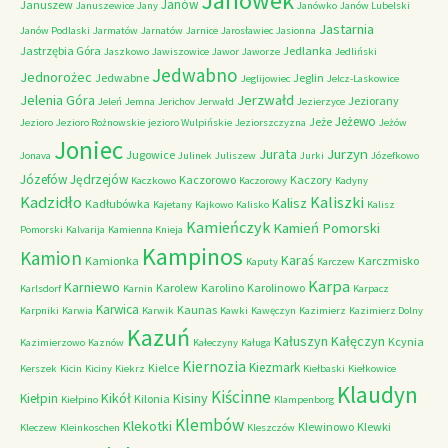
Janówek
Janów
Januszew
Januszewice
Jany
Janówko
Janów Lubelski
Jastarnia
Janów Podlaski
Jarmatów
Jarnatów
Jarnice
Jarosławiec
Jasionna
Jastrzębia Góra
Jedlanka
Jaszkowo
Jawiszowice
Jawor
Jaworze
Jedliński
Jedwabno
Jednorożec
Jedwabne
Jeglin
Jeglijowiec
Jelcz-Laskowice
Jerzwałd
Jelenia Góra
Jeziorany
Jeleń
Jemna
Jerichov
Jerwałd
Jezierzyce
Jeżewo
Jeże
Jezioro
Jezioro Rożnowskie
jezioro Wulpińskie
Jeziorszczyzna
Jeżów
Joniec
Jurzyn
Jurata
Jugowice
Jonava
Julinek
Juliszew
Jurki
Józefkowo
Józefów
Jędrzejów
Kaczorowo
Kaczory
Kaczkowo
Kaczorowy
Kadyny
Kadzidło
Kaliszki
Kalisz
Kadłubówka
Kajetany
Kajkowo
Kalisko
Kalisz
Kamieńczyk
Kamień Pomorski
Pomorski
Kalvarija
Kamienna Knieja
Kampinos
Kamion
Karaś
Kamionka
Karczmisko
Kaputy
Karczew
Karpa
Karniewo
Karolew
Karolino
Karolinowo
Karlsdorf
Karnin
Karpacz
Karwica
Kaunas
Karpniki
Karwia
Karwik
Kawki
Kawęczyn
Kazimierz
Kazimierz Dolny
Kazuń
Kałuszyn
Kałęczyn
Kcynia
Kazimierzowo
Kaznów
Kałeczyny
Kaługa
Kiernozia
Kiezmark
Kielce
Kerszek
Kicin
Kiciny
Kiekrz
Kiełbaski
Kiełkowice
Klaudyn
Kiścinne
Kikół
Kisiny
Kiełpin
Kilonia
Kiełpino
Klampenborg
Klembów
Klekotki
Klewinowo
Klewki
Kleczew
Kleinkoschen
Kleszczów