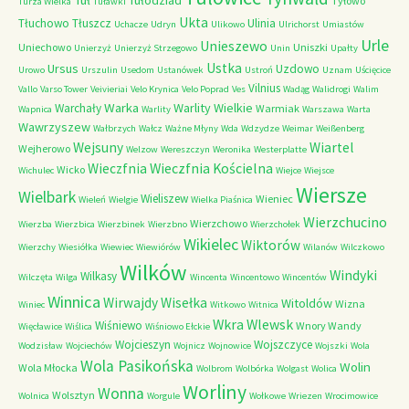
Tułodziad
Tyłowo
Turza Wielka
Tuławki
Ukta
Tłuchowo
Tłuszcz
Ulinia
Uchacze
Udryn
Ulikowo
Ulrichorst
Umiastów
Urle
Unieszewo
Uniechowo
Uniszki
Unierzyż
Unierzyż Strzegowo
Unin
Upałty
Ustka
Ursus
Uzdowo
Urowo
Urszulin
Usedom
Ustanówek
Ustroń
Uznam
Uścięcice
Vilnius
Vallo
Varso Tower
Veivieriai
Velo Krynica
Velo Poprad
Ves
Wadąg
Walidrogi
Walim
Warka
Warlity Wielkie
Warchały
Warmiak
Wapnica
Warlity
Warszawa
Warta
Wawrzyszew
Wałbrzych
Wałcz
Ważne Młyny
Wda
Wdzydze
Weimar
Weißenberg
Wejsuny
Wiartel
Wejherowo
Welzow
Wereszczyn
Weronika
Westerplatte
Wieczfnia Kościelna
Wieczfnia
Wicko
Wichulec
Wiejce
Wiejsce
Wiersze
Wielbark
Wieliszew
Wieniec
Wieleń
Wielgie
Wielka Piaśnica
Wierzchucino
Wierzchowo
Wierzba
Wierzbica
Wierzbinek
Wierzbno
Wierzchołek
Wikielec
Wiktorów
Wierzchy
Wiesiółka
Wiewiec
Wiewiórów
Wilanów
Wilczkowo
Wilków
Windyki
Wilkasy
Wilczęta
Wilga
Wincenta
Wincentowo
Wincentów
Winnica
Wirwajdy
Wisełka
Witoldów
Wizna
Winiec
Witkowo
Witnica
Wkra
Wlewsk
Wiśniewo
Wnory Wandy
Więcławice
Wiślica
Wiśniowo Ełckie
Wojcieszyn
Wojszczyce
Wodzisław
Wojciechów
Wojnicz
Wojnowice
Wojszki
Wola
Wola Pasikońska
Wolin
Wola Młocka
Wolbrom
Wolbórka
Wolgast
Wolica
Worliny
Wonna
Wolsztyn
Wolnica
Worgule
Wołkowe
Wriezen
Wrocimowice