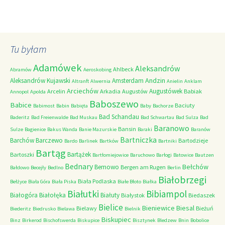
Tu byłam
Adamówek
Aleksandrów
Ahlbeck
Abramów
Aeroskobing
Andzin
Aleksandrów Kujawski
Amsterdam
Altranft
Alwernia
Anielin
Anklam
Arciechów
Augustówek
Arcelin
Arkadia
Augustów
Babiak
Annopol
Apolda
Baboszewo
Babice
Baciuty
Babimost
Babin
Babięta
Baby
Bachorze
Bad Schandau
Baderitz
Bad Freienwalde
Bad Muskau
Bad Schwartau
Bad Sulza
Bad
Baranowo
Bansin
Sulze
Bagienice
Bakus Wanda
Banie Mazurskie
Baraki
Baranów
Bartniczka
Barchów
Barczewo
Bartodzieje
Bardo
Barlinek
Bartków
Bartniki
Bartąg
Bartążek
Bartoszki
Bartłomiejowice
Baruchowo
Barłogi
Batowice
Bautzen
Bednary
Bełchów
Bemowo
Bergen am Rugen
Bałdowo
Becejły
Bedlno
Berlin
Białobrzegi
Biała Podlaska
Bełżyce
Biała Góra
Biała Piska
Białe Błoto
Białka
Białutki
Bibiampol
Białogóra
Białołęka
Białuty
Białystok
Biedaszek
Bielice
Bieniewice
Biesal
Bielawy
Bieżuń
Biederitz
Biedrusko
Bielawa
Bielnik
Biskupiec
Binz
Birkerod
Bischofswerda
Biskupice
Bisztynek
Bledzew
Bnin
Bobolice