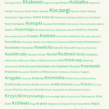
Klukowo
Kobiałka
Kniewo
Kluczewo
Kluki
Klępsk
Knieja
Kobylanka
Koczargi
Kobyłka
Kociesze
Kocień Wielki
Kociołek
Koczała
Kodeń
Kodrąb
Kolno
Koluszki
Koenigstein
Koge
Kolesin
Komornica
Kompina
Konarzyny
Koniecpol
Konopki
Konin
Konojady
Konradowo
Konotop
Konstancin
Konstantynów Łódzki
Kopenhaga
Korytnica
Korytów
Kopalino
Koronowo
Koryciny
Koryciska
Koryta
Kosewo
Kosewko
Kostrzyn
Korzeniewo
Korzeń
Kostomłoty
Koszajec
Koszalin
Koszelewy
Kotuń
Kowal
Kowalewice
Koszwały
Kosów Lacki
Kotermań
Kotowice
Kowalicha
Kowalewko
Kowalewo
Kowalik
Kownatki
Kownaty
Koziczyn
Kozłowo
Koziebrody
Kozioł
Kozły
Kozin
Kozłówka
Kozienice
Kołobrzeg
Koło
Kołaczkowo
Kołaczyce
Kołbacz
Kołbiel
Kołczewo
Kołodziąż
Krasnosielc
Kościerzyna
Krasne
Koźniewo
Kraplewo
Końskowola
KPN
Kraszew
Kraśnicza Wola
Kraszewo
Kraśnik
Kretowiny
Kroeslin
Krogule
Kromnów
Krogulec
Krokowa
Krosno
Krojanty
Krosno Odrzańskie
Krusze
Krotoszyny
Kruklin
Krukowo
Kruki
Krośnice
Kruklanki
Krusa
Kruszyn
Krynica
Krysiaki
Krutyń
Krynickie
Krysk
Kryspinów
Krzemieniewo
Krzycko
Krzyczki
Krzynowłoga
Króle
Krzynowłoga Mała
Krzyże
Krzyż Wielkopolski
Królewo
Krąków
Księży
Duże
Krągi
Krąpiewnice
Krępice
Książ
Książ Wielki