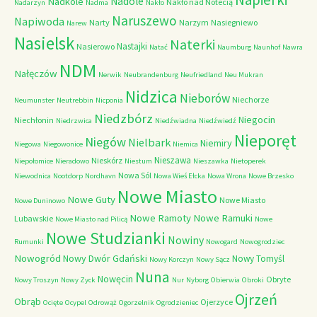
Nadkole
Nadole
Nakło nad Notecią
Nadarzyn
Nadma
Nakło
Naruszewo
Napiwoda
Narty
Narzym
Nasiegniewo
Narew
Nasielsk
Naterki
Nastajki
Nasierowo
Natać
Naumburg
Naunhof
Nawra
NDM
Nałęczów
Nerwik
Neubrandenburg
Neufriedland
Neu Mukran
Nidzica
Nieborów
Niechorze
Neumunster
Neutrebbin
Nicponia
Niedzbórz
Niegocin
Niechłonin
Niedrzwica
Niedźwiadna
Niedźwiedź
Nieporęt
Niegów
Nielbark
Niemiry
Niegowa
Niegowonice
Niemica
Nieszawa
Nieskórz
Niepołomice
Nieradowo
Niestum
Nieszawka
Nietoperek
Nowa Sól
Niewodnica
Nootdorp
Nordhavn
Nowa Wieś Ełcka
Nowa Wrona
Nowe Brzesko
Nowe Miasto
Nowe Guty
Nowe Miasto
Nowe Duninowo
Nowe Ramoty
Nowe Ramuki
Lubawskie
Nowe Miasto nad Pilicą
Nowe
Nowe Studzianki
Nowiny
Rumunki
Nowogard
Nowogrodziec
Nowogród
Nowy Dwór Gdański
Nowy Tomyśl
Nowy Korczyn
Nowy Sącz
Nuna
Nowęcin
Obryte
Nowy Troszyn
Nowy Zyck
Nur
Nyborg
Obierwia
Obroki
Ojrzeń
Obrąb
Ojerzyce
Ocięte
Ocypel
Odrowąż
Ogorzelnik
Ogrodzieniec