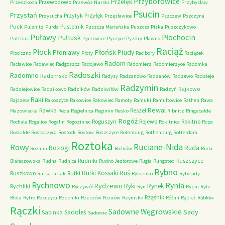
Przyborowice
Przełęk
Przewodowo
Przeszkoda
Przewóz Nurski
Przybysław
Psucin
Przystań
Przytyk
Przyłęk
Przysucha
Przęsławice
Pszczew
Pszczyna
Puck
Pustelnik
Pulsnitz
Purda
Puszcza Mariańska
Puszcza Piska
Puszczykowo
Puławy
Pułtusk
Płochocin
Puttbus
Pyrzowice
Pyrzyce
Pyzdry
Pławno
Raciąż
Płock
Płońsk
Płoniawy
Płudy
Płociczno
Płoty
Racibory
Raciążek
Radom
Racławice
Radawiec
Radgoszcz
Radojewo
Radomierz
Radomierzyce
Radomka
Radoszki
Radomno
Radomsko
Radysy
Radzanowo
Radzanów
Radzewo
Radzieje
Radzymin
Rajkowo
Radziejowice
Radzikowo
Radzików
Radziwiłów
Radzyń
Raki
Rajszew
Rakoszyce
Rakowice
Rakowiec
Ramoty
Ramuki
Ramułtowice
Rathen
Rawa
Rewal
Rawka
Reszel
Mazowiecka
Reda
Regielnica
Regimin
Resko
Ribnitz
Ringebalde
Rogóż
Roguszyn
Rojewo
Rokitno
Rochale
Rogalice
Rogalin
Rogoziniec
Rokitnica
Ropa
Roskilde
Rossoszyca
Rostock
Rostow
Roszczyce
Rotenburg
Rothenburg
Rotterdam
Roztoka
Ruciane-Nida
Rowy
Rozogi
Ruda
Rozalin
Rożnów
Ruda
Rudniki
Ruszczyce
Białaczowska
Rudna
Rudnica
Rudno Jeziorowe
Rugia
Rungsted
Rybno
Ruś
Rutki Kossaki
Ruszkowo
Rutki
Rutka-Tartak
Rybienko
Rybojady
Rychnowo
Rynia
Rydzewo
Ryki
Rynek
Rychliki
Ryczywół
Ryn
Rypin
Ryte
Rząśnik
Błota
Rytro
Rzeczyca
Rzepniki
Rzeszów
Rzuców
Rzymsko
Różan
Rąbież
Rąblów
Rączki
Sadowne Węgrowskie
Sady
Sadoleś
Sabinka
Sadowie