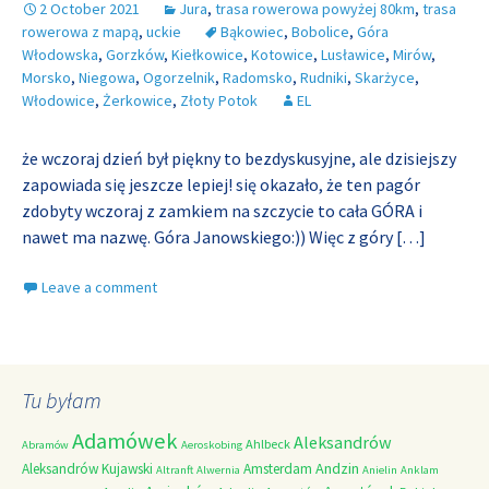
2 October 2021
Jura
,
trasa rowerowa powyżej 80km
,
trasa
rowerowa z mapą
,
uckie
Bąkowiec
,
Bobolice
,
Góra
Włodowska
,
Gorzków
,
Kiełkowice
,
Kotowice
,
Lusławice
,
Mirów
,
Morsko
,
Niegowa
,
Ogorzelnik
,
Radomsko
,
Rudniki
,
Skarżyce
,
Włodowice
,
Żerkowice
,
Złoty Potok
EL
że wczoraj dzień był piękny to bezdyskusyjne, ale dzisiejszy
zapowiada się jeszcze lepiej! się okazało, że ten pagór
zdobyty wczoraj z zamkiem na szczycie to cała GÓRA i
nawet ma nazwę. Góra Janowskiego:)) Więc z góry
[…]
Leave a comment
Tu byłam
Adamówek
Aleksandrów
Ahlbeck
Abramów
Aeroskobing
Andzin
Aleksandrów Kujawski
Amsterdam
Altranft
Alwernia
Anielin
Anklam