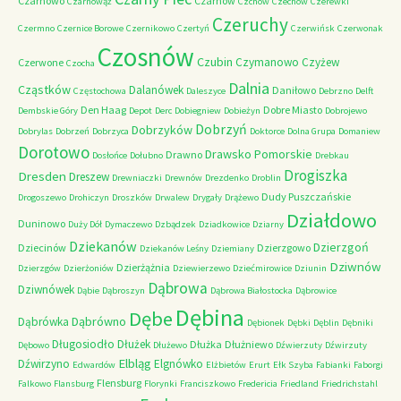
Czarnowo
Czarnów
Czarnowąż
Czchów
Czechów
Czerewki
Czeruchy
Czermno
Czernice Borowe
Czernikowo
Czertyń
Czerwińsk
Czerwonak
Czosnów
Czubin
Czymanowo
Czyżew
Czerwone
Czocha
Dalnia
Cząstków
Dalanówek
Daniłowo
Częstochowa
Daleszyce
Debrzno
Delft
Den Haag
Dobre Miasto
Dembskie Góry
Depot
Derc
Dobiegniew
Dobieżyn
Dobrojewo
Dobrzyń
Dobrzyków
Dobrylas
Dobrzeń
Dobrzyca
Doktorce
Dolna Grupa
Domaniew
Dorotowo
Drawsko Pomorskie
Drawno
Dosłońce
Dołubno
Drebkau
Drogiszka
Dresden
Dreszew
Drewniaczki
Drewnów
Drezdenko
Droblin
Dudy Puszczańskie
Drogoszewo
Drohiczyn
Droszków
Drwalew
Drygały
Drążewo
Działdowo
Duninowo
Duży Dół
Dymaczewo
Dzbądzek
Dziadkowice
Dziarny
Dziekanów
Dzierzgoń
Dziecinów
Dzierzgowo
Dziekanów Leśny
Dziemiany
Dziwnów
Dzierżążnia
Dzierzgów
Dzierżoniów
Dziewierzewo
Dziećmirowice
Dziunin
Dąbrowa
Dziwnówek
Dąbie
Dąbroszyn
Dąbrowa Białostocka
Dąbrowice
Dębina
Dębe
Dąbrówno
Dąbrówka
Dębionek
Dębki
Dęblin
Dębniki
Długosiodło
Dłużek
Dłużka
Dłużniewo
Dębowo
Dłużewo
Dźwierzuty
Dźwirzuty
Elbląg
Dźwirzyno
Elgnówko
Edwardów
Elżbietów
Erurt
Ełk Szyba
Fabianki
Faborgi
Flensburg
Falkowo
Flansburg
Florynki
Franciszkowo
Fredericia
Friedland
Friedrichstahl