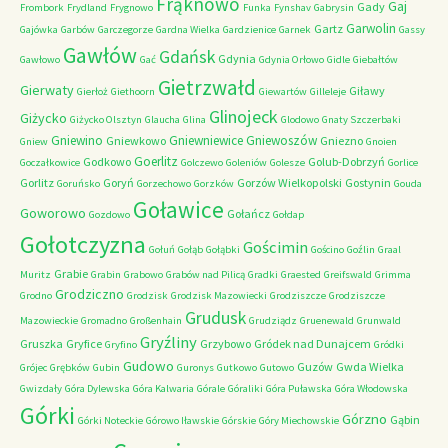
Frąknowo
Gaj
Gady
Frombork
Frydland
Frygnowo
Funka
Fynshav
Gabrysin
Garwolin
Gartz
Gajówka
Garbów
Garczegorze
Gardna Wielka
Gardzienice
Garnek
Gassy
Gawłów
Gdańsk
Gdynia
Gawłowo
Gać
Gdynia Orłowo
Gidle
Giebałtów
Gietrzwałd
Gierwaty
Giławy
Gierłoż
Giethoorn
Giewartów
Gilleleje
Glinojeck
Giżycko
Giżycko Olsztyn
Glaucha
Glina
Glodowo
Gnaty Szczerbaki
Gniewino
Gniewniewice
Gniewoszów
Gniewkowo
Gniezno
Gniew
Gnoien
Goerlitz
Godkowo
Golub-Dobrzyń
Goczałkowice
Golczewo
Goleniów
Golesze
Gorlice
Gorlitz
Goryń
Gorzów Wielkopolski
Gostynin
Goruńsko
Gorzechowo
Gorzków
Gouda
Goławice
Goworowo
Gołańcz
Gozdowo
Gołdap
Gołotczyzna
Gościmin
Gołuń
Gołąb
Gołąbki
Gościno
Goźlin
Graal
Grabie
Muritz
Grabin
Grabowo
Grabów nad Pilicą
Gradki
Graested
Greifswald
Grimma
Grodziczno
Grodno
Grodzisk
Grodzisk Mazowiecki
Grodziszcze
Grodziszcze
Grudusk
Mazowieckie
Gromadno
Großenhain
Grudziądz
Gruenewald
Grunwald
Gryźliny
Gruszka
Gryfice
Grzybowo
Gródek nad Dunajcem
Gryfino
Gródki
Gudowo
Guzów
Gwda Wielka
Grójec
Grębków
Gubin
Guronys
Gutkowo
Gutowo
Gwizdały
Góra Dylewska
Góra Kalwaria
Górale
Góraliki
Góra Puławska
Góra Włodowska
Górki
Górzno
Gąbin
Górki Noteckie
Górowo Iławskie
Górskie
Góry Miechowskie