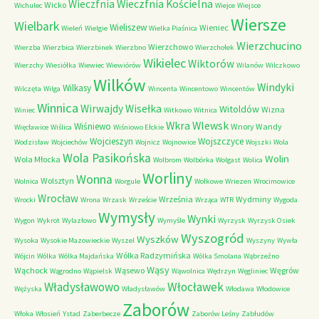
Wieczfnia Kościelna
Wieczfnia
Wicko
Wichulec
Wiejce
Wiejsce
Wiersze
Wielbark
Wieliszew
Wieniec
Wieleń
Wielgie
Wielka Piaśnica
Wierzchucino
Wierzchowo
Wierzba
Wierzbica
Wierzbinek
Wierzbno
Wierzchołek
Wikielec
Wiktorów
Wierzchy
Wiesiółka
Wiewiec
Wiewiórów
Wilanów
Wilczkowo
Wilków
Windyki
Wilkasy
Wilczęta
Wilga
Wincenta
Wincentowo
Wincentów
Winnica
Wirwajdy
Wisełka
Witoldów
Wizna
Winiec
Witkowo
Witnica
Wkra
Wlewsk
Wiśniewo
Wnory Wandy
Więcławice
Wiślica
Wiśniowo Ełckie
Wojcieszyn
Wojszczyce
Wodzisław
Wojciechów
Wojnicz
Wojnowice
Wojszki
Wola
Wola Pasikońska
Wolin
Wola Młocka
Wolbrom
Wolbórka
Wolgast
Wolica
Worliny
Wonna
Wolsztyn
Wolnica
Worgule
Wołkowe
Wriezen
Wrocimowice
Wrocław
Września
Wydminy
Wrocki
Wrona
Wrzask
Wrzeście
Wrząca
WTR
Wygoda
Wymysły
Wynki
Wygon
Wykrot
Wylazłowo
Wymyśle
Wyrzysk
Wyrzysk Osiek
Wyszogród
Wyszków
Wysoka
Wysokie Mazowieckie
Wyszel
Wyszyny
Wywła
Wólka Radzymińska
Wójcin
Wólka
Wólka Majdańska
Wólka Smolana
Wąbrzeźno
Wąsy
Wąchock
Wąsewo
Węgrów
Wągrodno
Wąpielsk
Wąwolnica
Wędrzyn
Węgliniec
Władysławowo
Włocławek
Wężyska
Władysławów
Włodawa
Włodowice
Zaborów
Włoka
Włosień
Ystad
Zaberbecze
Zaborów Leśny
Zabłudów