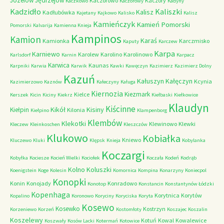
Józefów
Jędrzejów
Kaczorowo
Kaczory
Kaczkowo
Kaczorowy
Kadyny
Kadzidło
Kaliszki
Kalisz
Kadłubówka
Kajetany
Kajkowo
Kalisko
Kalisz
Kamieńczyk
Kamień Pomorski
Pomorski
Kalvarija
Kamienna Knieja
Kampinos
Kamion
Karaś
Kamionka
Karczmisko
Kaputy
Karczew
Karpa
Karniewo
Karolew
Karolino
Karolinowo
Karlsdorf
Karnin
Karpacz
Karwica
Kaunas
Karpniki
Karwia
Karwik
Kawki
Kawęczyn
Kazimierz
Kazimierz Dolny
Kazuń
Kałuszyn
Kałęczyn
Kcynia
Kazimierzowo
Kaznów
Kałeczyny
Kaługa
Kiernozia
Kiezmark
Kielce
Kerszek
Kicin
Kiciny
Kiekrz
Kiełbaski
Kiełkowice
Klaudyn
Kiścinne
Kikół
Kisiny
Kiełpin
Kilonia
Kiełpino
Klampenborg
Klembów
Klekotki
Klewinowo
Klewki
Kleczew
Kleinkoschen
Kleszczów
Klukowo
Kobiałka
Kniewo
Kluczewo
Kluki
Klępsk
Knieja
Kobylanka
Koczargi
Kobyłka
Kociesze
Kocień Wielki
Kociołek
Koczała
Kodeń
Kodrąb
Kolno
Koluszki
Koenigstein
Koge
Kolesin
Komornica
Kompina
Konarzyny
Koniecpol
Konopki
Konin
Konojady
Konradowo
Konotop
Konstancin
Konstantynów Łódzki
Kopenhaga
Korytnica
Korytów
Kopalino
Koronowo
Koryciny
Koryciska
Koryta
Kosewo
Kosewko
Kostrzyn
Korzeniewo
Korzeń
Kostomłoty
Koszajec
Koszalin
Koszelewy
Kotuń
Kowal
Kowalewice
Koszwały
Kosów Lacki
Kotermań
Kotowice