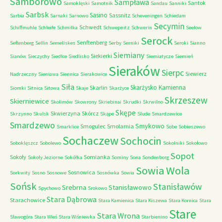
Samborowo
Sampława
Santok
Samoklęski
Samotnik
Sandau
Sanniki
Sarbsk
Sasino
Sassnitz
Sarbia
Sarnaki
Sarnowo
Scheveningen
Schiedam
Secymin
Schwedt
Schiffmuhle
Schleife
Schmilka
Schwepnitz
Schwerin
Seelow
Serock
Senftenberg
Seftenberg
Sellin
Semeliskes
Serby
Serniki
Seroki
Sianno
Siemiany
Siekierki
Sianów
Sieczychy
Siedlce
Siedlisko
Siemiatycze
Siemień
Sieraków
Sierpc
Siewierz
Nadrzeczny
Sieniawa
Siennica
Sierakowice
Siła
Skarżysko Kamienna
Skarlin
Siomki
Sitnica
Sitowa
Skaje
Skarżyce
Skrzeszew
Skierniewice
Skolimów
Skowrony
Skriebinai
Skrudki
Skrwilno
Skępe
Skwierzyna
Skórcz
Skrzynno
Skulsk
Skąpe
Slude
Smardzewice
Smardzewo
Smykowo
Smogulec
Smolarnia
Smarklice
Sobe
Sobieszewo
Sochaczew
Sochocin
Soboklęszcz
Sobolewo
Sokolniki
Sokołowo
Sopot
Sokoły
Somianka
Sokoły Jeziorne
Sokółka
Sominy
Sona
Sondenborg
Sowia Wola
Sosnowica
Sorkwity
Sosno
Sosnowe
Sosnówka
Sowia
Sońsk
Stanisławów
Srebrna
Stanisławowo
Spychowo
Srokowo
Stara Dąbrowa
Starachowice
Stara Kamienica
Stara Kiszewa
Stara Kornica
Stara
Stare
Stara Wrona
Sławogóra
Stara Wieś
Stara Wiśniewka
Starbienino