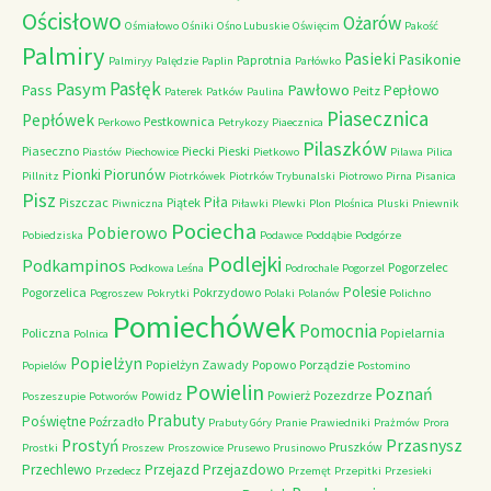
Ościsłowo
Ożarów
Ośmiałowo
Ośniki
Ośno Lubuskie
Oświęcim
Pakość
Palmiry
Pasieki
Pasikonie
Paprotnia
Palmiryy
Palędzie
Paplin
Parłówko
Pasłęk
Pasym
Pawłowo
Pass
Pepłowo
Peitz
Paterek
Patków
Paulina
Piasecznica
Pepłówek
Pestkownica
Perkowo
Petrykozy
Piaecznica
Pilaszków
Piaseczno
Piecki
Pieski
Piastów
Piechowice
Pietkowo
Pilawa
Pilica
Piorunów
Pionki
Pillnitz
Piotrkówek
Piotrków Trybunalski
Piotrowo
Pirna
Pisanica
Pisz
Piła
Piszczac
Piątek
Piwniczna
Piławki
Plewki
Plon
Plośnica
Pluski
Pniewnik
Pociecha
Pobierowo
Pobiedziska
Podawce
Poddąbie
Podgórze
Podlejki
Podkampinos
Pogorzelec
Podkowa Leśna
Podrochale
Pogorzel
Polesie
Pogorzelica
Pokrzydowo
Pogroszew
Pokrytki
Polaki
Polanów
Polichno
Pomiechówek
Pomocnia
Policzna
Popielarnia
Polnica
Popielżyn
Popielżyn Zawady
Popowo
Porządzie
Popielów
Postomino
Powielin
Poznań
Powidz
Powierż
Pozezdrze
Poszeszupie
Potworów
Prabuty
Poświętne
Poźrzadło
Prabuty Góry
Pranie
Prawiedniki
Prażmów
Prora
Przasnysz
Prostyń
Pruszków
Prostki
Proszew
Proszowice
Prusewo
Prusinowo
Przechlewo
Przejazd
Przejazdowo
Przedecz
Przemęt
Przepitki
Przesieki