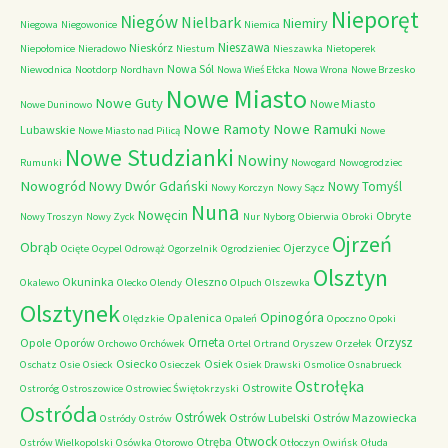
Nieporęt
Niegów
Nielbark
Niemiry
Niegowa
Niegowonice
Niemica
Nieszawa
Nieskórz
Niepołomice
Nieradowo
Niestum
Nieszawka
Nietoperek
Nowa Sól
Niewodnica
Nootdorp
Nordhavn
Nowa Wieś Ełcka
Nowa Wrona
Nowe Brzesko
Nowe Miasto
Nowe Guty
Nowe Miasto
Nowe Duninowo
Nowe Ramoty
Nowe Ramuki
Lubawskie
Nowe Miasto nad Pilicą
Nowe
Nowe Studzianki
Nowiny
Rumunki
Nowogard
Nowogrodziec
Nowogród
Nowy Dwór Gdański
Nowy Tomyśl
Nowy Korczyn
Nowy Sącz
Nuna
Nowęcin
Obryte
Nowy Troszyn
Nowy Zyck
Nur
Nyborg
Obierwia
Obroki
Ojrzeń
Obrąb
Ojerzyce
Ocięte
Ocypel
Odrowąż
Ogorzelnik
Ogrodzieniec
Olsztyn
Okuninka
Oleszno
Okalewo
Olecko
Olendy
Olpuch
Olszewka
Olsztynek
Opinogóra
Opalenica
Olędzkie
Opaleń
Opoczno
Opoki
Orneta
Orzysz
Opole
Oporów
Orchowo
Orchówek
Ortel
Ortrand
Oryszew
Orzełek
Osiecko
Osiek
Oschatz
Osie
Osieck
Osieczek
Osiek Drawski
Osmolice
Osnabrueck
Ostrołęka
Ostrowite
Ostroróg
Ostroszowice
Ostrowiec Świętokrzyski
Ostróda
Ostrówek
Ostrów Lubelski
Ostrów Mazowiecka
Ostródy
Ostrów
Otwock
Otręba
Ostrów Wielkopolski
Osówka
Otorowo
Otłoczyn
Owińsk
Ołuda