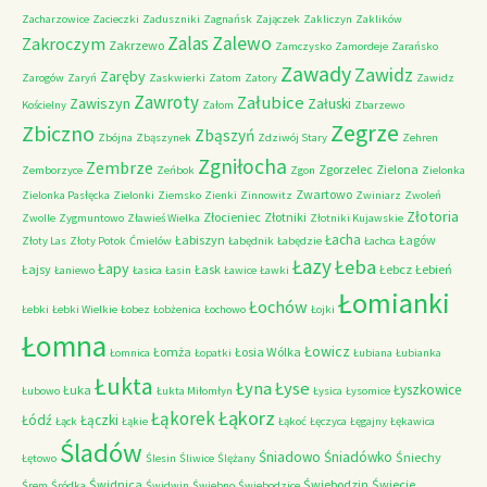
Zacharzowice
Zacieczki
Zaduszniki
Zagnańsk
Zajączek
Zakliczyn
Zaklików
Zalas
Zalewo
Zakroczym
Zakrzewo
Zamczysko
Zamordeje
Zarańsko
Zawady
Zawidz
Zaręby
Zarogów
Zaryń
Zaskwierki
Zatom
Zatory
Zawidz
Zawroty
Załubice
Zawiszyn
Załuski
Kościelny
Załom
Zbarzewo
Zegrze
Zbiczno
Zbąszyń
Zbójna
Zbąszynek
Zdziwój Stary
Zehren
Zgniłocha
Zembrze
Zgorzelec
Zielona
Zemborzyce
Zeńbok
Zgon
Zielonka
Zwartowo
Zielonka Pasłęcka
Zielonki
Ziemsko
Zienki
Zinnowitz
Zwiniarz
Zwoleń
Złotoria
Złocieniec
Złotniki
Zwolle
Zygmuntowo
Zławieś Wielka
Złotniki Kujawskie
Łacha
Łabiszyn
Łagów
Złoty Las
Złoty Potok
Ćmielów
Łabędnik
Łabędzie
Łachca
Łazy
Łeba
Łapy
Łajsy
Łask
Łebcz
Łebień
Łaniewo
Łasica
Łasin
Ławice
Ławki
Łomianki
Łochów
Łebki
Łebki Wielkie
Łobez
Łobżenica
Łochowo
Łojki
Łomna
Łowicz
Łomża
Łosia Wólka
Łomnica
Łopatki
Łubiana
Łubianka
Łukta
Łyna
Łyse
Łyszkowice
Łuka
Łubowo
Łukta Miłomłyn
Łysica
Łysomice
Łąkorz
Łąkorek
Łódź
Łączki
Łąck
Łąkie
Łąkoć
Łęczyca
Łęgajny
Łękawica
Śladów
Śniadowo
Śniadówko
Śniechy
Łętowo
Ślesin
Śliwice
Ślężany
Świdnica
Świebodzin
Świecie
Śrem
Śródka
Świdwin
Świebno
Świebodzice