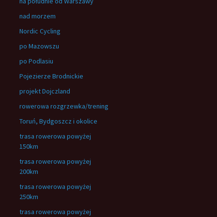
na południe od Warszawy
nad morzem
Nordic Cycling
po Mazowszu
po Podlasiu
Pojezierze Brodnickie
projekt Dojczland
rowerowa rozgrzewka/trening
Toruń, Bydgoszcz i okolice
trasa rowerowa powyżej
150km
trasa rowerowa powyżej
200km
trasa rowerowa powyżej
250km
trasa rowerowa powyżej