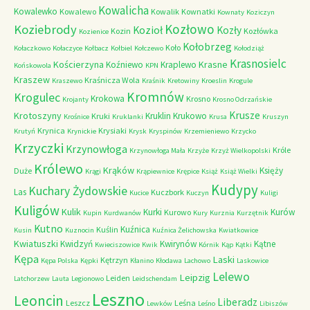
Kowalicha
Kowalewko
Kowalewo
Kowalik
Kownatki
Kownaty
Koziczyn
Kozłowo
Koziebrody
Kozioł
Kozły
Kozin
Kozłówka
Kozienice
Kołobrzeg
Koło
Kołaczkowo
Kołaczyce
Kołbacz
Kołbiel
Kołczewo
Kołodziąż
Krasnosielc
Kościerzyna
Krasne
Koźniewo
Kraplewo
Końskowola
KPN
Kraszew
Kraśnicza Wola
Kraszewo
Kraśnik
Kretowiny
Kroeslin
Krogule
Kromnów
Krogulec
Krokowa
Krosno
Krojanty
Krosno Odrzańskie
Krusze
Krotoszyny
Kruklin
Krukowo
Kruki
Krośnice
Kruklanki
Krusa
Kruszyn
Krynica
Krysiaki
Krutyń
Krynickie
Krysk
Kryspinów
Krzemieniewo
Krzycko
Krzyczki
Krzynowłoga
Króle
Krzynowłoga Mała
Krzyże
Krzyż Wielkopolski
Królewo
Krąków
Księży
Duże
Krągi
Krąpiewnice
Krępice
Książ
Książ Wielki
Kudypy
Kuchary Żydowskie
Las
Kuczbork
Kucice
Kuczyn
Kuligi
Kuligów
Kulik
Kurki
Kurów
Kurowo
Kupin
Kurdwanów
Kury
Kurznia
Kurzętnik
Kutno
Kuźnica
Kuślin
Kusin
Kuznocin
Kuźnica Żelichowska
Kwiatkowice
Kwiatuszki
Kwidzyń
Kwirynów
Kątne
Kwieciszowice
Kwik
Kórnik
Kąp
Kątki
Kępa
Laski
Kętrzyn
Kępa Polska
Kępki
Kłanino
Kłodawa
Lachowo
Laskowice
Lelewo
Leipzig
Leiden
Latchorzew
Lauta
Legionowo
Leidschendam
Leszno
Leoncin
Liberadz
Leszcz
Leśna
Lewków
Leśno
Libiszów