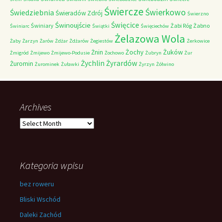
Świercze
Świerkowo
Świedziebnia
Świeradów Zdrój
Świerzno
Świnoujście
Święcice
Świniary
Żabi Róg
Żabno
Świniarc
Świątki
Święciechów
Żelazowa Wola
Żaby
Żarzyn
Żarów
Żdżar
Żdżarów
Żegiestów
Żerkowice
Żochy
Żuków
Żnin
Żmigród
Żmijewo
Żmijewo-Podusie
Żochowo
Żubryn
Żur
Żychlin
Żyrardów
Żuromin
Żurominek
Żuławki
Żyrzyn
Żółwino
Archives
Archives
Kategoria wpisu
bez roweru
Bliski Wschód
Daleki Zachód