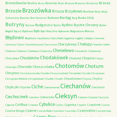
Bronisławów
Brzoza
Bruliny
Brwinów
Brusy
Bryki
Brzezie
Brzeziny
Brzeźnica
Brzozówka
Brzozie
Brzydowo
Brzuza
Buckow
Budy
Budy
Burdąg
Bulkowo
Busko Zdrój
Sulkowskie
Budzów
Buk Pomorski
Burg
Butryny
Bystre Chrzany
Bydgoszcz
Bydlino
Butzow
Bydlin
Bytów
Bąki
Bógdał
Bączal
Bądkowo
Bąki Wieczfnia
Bąkowiec
Błogosławie
Błotnica
Błędowo
Błędówko
Cecylówka
Cedry Małe
Cegielnia
Cegłów
Celejów
Ceranów
Chałupy
Charzykowy
Cerkwica
Chalin
Charlottenlund
Charsznica
Chechło
Chełm
Chmielewo
Chełmno
Chełmża
Chlebowo
Chlewiska
Chmielnik
Chobienice
Chodakówek
Chodaków
Chojnice
Choczewo
Chodzież
Chojny
Chotomów
Chotum
Chorzele
Choszczówka
Chomiąża
Chrcynno
Christiansminde
Chrośle
Chruszczobród
Chruściele
Chruśle
Chrzanowo
Chwaliszewo
Chylice
Chrzypsko Wielkie
Chrząchówek
Chudek
Chudki
Chycina
Ciechanów
Ciche
Chyliczki
Chynów
Ciechocin
Ciechanowiec
Cieksyn
Ciechocinek
Ciekocinko
Cieciórki
Cieplice
Cierpice
Cieszyno
Cybulice
Cottbus
Cyganka
Czaplinek
Cigacice
Criewen
Cychry
Czaplin
Czarna
Czarne
Czarnostów
Czarna Struga
Czarne Małe
Czarnocin
Czarnolas
Czarnotrzew
Czarny Piec