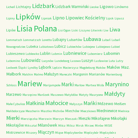
Lidzbark
Ligowo
Lidzbark Warmiński
Lichtajny
Linówno
Licheń
Lieske
Lipków
Lipno
Lipowiec Kościelny
Lipiny
Lipniak
Lipsk
Lipusz
Lisia Polana
Liwa
Lipów
Lisi Ogon
Liski
Liszyno
Litwinki
Liw
Lubawa
Lubajny
Lubartów
Lommatsch
Lommatzsch
Loretto
Lubań
Lubań
Lubicz
Lubeka
Nowogrodziec
Lubiatowo
Lubiechów
Lubiejew
Lubiejewo
Lubiel
Lubniewice
Lubomin
Lublin
Lubieszewo
Lublewko
Lubmin
Lubomierz
Lubowidz
Luszyn
Lubomino
Lucynów
Lundeborg
Lusowo
Lusławice
Luta
Lutry
Maków Maz.
Lębork
Lwówek Śląski
Lyndby
Lędzin
Macierzysz
Magdeburg
Maków
Malbork
Malużyn
Margonin
Marianów
Malchin
Malmo
Mareczki
Marienburg
Mariew
Marynino
Marki
Schloss
Marijampole
Marlow
Martwa Wisła
Małdyty
Marzewo
Marzęcino
Marózek
Maszewo
Matyldów
Matyty
Maurycew
Małocice
Małkinia
Mańki
Mdzewo
Meißen
Małe Cybulice
Małyszyn
Miedniewice
Miechów
Melibdorzyce
Mescherin
Miastko
Michrów
Mieczkowo
Mielnica
Mierki
Mikołajew
Mikołajki
Mieszki
Mierziączka
Mierzwin
Mierzyn
Mieszaki
Milanówek
Mikołajów
Miksztal
Milcz
Milicz
Mirsk
Mirzec
Mirów
MISIE
Miączyn
Mistrzewice
Miszory
Miąse
Międzyborów
Międzybór
Międzybórz