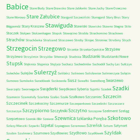
Babice
Stare Budy
Stare Drawsko
Stare Jabłonki
Stare Juchy
Stare Osieczno
Stare Załubice
Stare Worowo
Stargard Szczeciński
Starogard
Stary Brus
Stary
Stawiguda
Stary Kraszew
Stawiski
Bógpomóż
Stawisko
Stawno
Stegna
Stilo
Stoczek
Stolpen
Stolzenhagen
Stopsk
Stowęcino
Strabla
Strachomino
Strachowo
Strachów
Strachówka
Stralsund
Straszewo
Stroby
Strojec
Stromiec
Strubiny
Strych
Strzegocin
Strzegowo
Strzyżew
Strzelce
Strzelce Opolskie
Studzianki
Strzyżewo
Studzianki Nowe
Strzyżmin
Strzyżów
Sttenwijk
Studnica
Stupsk
Stęknica
Stępnica
Stężyca
Suchacz
Suchedniów
Suchodół
Suchy Las
Sufczyn
Sulerzyż
Sulejów
Sulechów
Sulibórz
Sulinowo
Sulisławice
Sulmierzyce
Sulęcin
Susz
Swarzewo
Sumowo
Sumówko
Suradówek
Suskowola
Suwałki
Svendborg
Szadki
Swąderki
Swędkowo
Syberia
Swarzędz
Swornegacie
Sypitki
Szadek
Szczecin
Szałkowo
Szczaniec
Szamocin
Szamotuły
Szarlota
Szałas
Szałe
Szczecinek
Szczekociny
Szczenurze
Szczepankowo
Szcześniki
Szczuczarz
Szczypiorno
Szczytno
Szczytniki
Szelment
Szeląg
Szczuczyn
Szczęsne
Szkotowo
Szewnica
Szklarska Poręba
Szepietowo
Szeroki Bór
Szewce
Szreńsk
Szpetal
Sztynort
Szlasy Mieszki
Szparki
Szpiegowo
Szramowo
Sztum
Szyldak
Szydłowo
Szumowo
Szydłowiec
Szubin
Szulmierz
Szydłówek