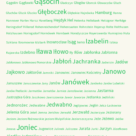
Gąsocin
Gągolin
Gągławki
Głogów
Gładczyn
Głomsk
Głowaczów
Głuch
Głęboczek
Hamburg
Głuchów
Głusk
Głusko
Głębokie
Hajnówka
Hanna
Hejdyk
Hel
Hannover
Harlev
Harsz
Havelberg
Helenka
Hellebaek
Helsignor
Herfolge
Heringsdorf
Hillerod
Hohenreichendorf
Hohensaaten
Hohnstein
Hojerup
Holte
Holthusen
Holzhausen
Horingsdorf
Hormówek
Hornbaek
Horodyszcze
Hoyerswerda
Humięcino
Huta
Izabelin
Isąg
Inowrocław
Iwno
Szklana
Ibramowice
Idzbark
Izbica
Iława
Iłowo
Iłów
Jabłonka
Izdebno
Jabłonna
Iły
Kujawska
Jabłoń
Jachranka
Jadów
Jabłonowo
Jabłonowo Pomorskie
Jadwisin
Janowo
Jajkowo
Jaktorów
Janowiec
Janowiec Kościelny
Jamniki
Janówek
Janów
Januszew
Januszewice
Jany
Janówko
Janów Lubelski
Jastarnia
Janów Podlaski
Jarmatów
Jarnatów
Jarnice
Jarosławiec
Jasionna
Jastrzębia Góra
Jedlanka
Jaszkowo
Jawiszowice
Jawor
Jaworze
Jedliński
Jedwabno
Jednorożec
Jedwabne
Jeglin
Jeglijowiec
Jelcz-Laskowice
Jerzwałd
Jelenia Góra
Jeziorany
Jeleń
Jemna
Jerichov
Jerwałd
Jezierzyce
Jeżewo
Jeże
Jezioro
Jezioro Rożnowskie
jezioro Wulpińskie
Jeziorszczyzna
Jeżów
Joniec
Jurzyn
Jurata
Jugowice
Jonava
Julinek
Juliszew
Jurki
Józefkowo