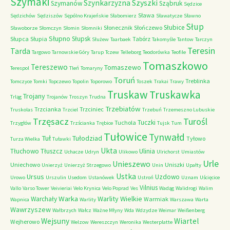
Szymaki
Szyszki
Szynkarzyzna
Szymanów
Sząbruk
Sędzice
Sława
Sędzichów
Sędziszów
Sępólno Krajeńskie
Słabomierz
Sławatycze
Sławno
Słup
Słubice
Słonecznik
Słończewo
Sławoborze
Słomczyn
Słomin
Słomniki
Słupno
Słupsk
Słupca
Słupia
Tabórz
Służew
Taarbaek
Takomyśle
Tantow
Tarczyn
Teresin
Tarda
Targowo
Tarnowskie Góry
Tarup
Tczew
Telleborg
Teodorówka
Teofile
Tomaszkowo
Tereszewo
Tomaszewo
Terespol
Tleń
Tomaryny
Toruń
Treblinka
Tomczyce
Tomki
Topczewo
Topolin
Toporowo
Toszek
Trakai
Trawy
Truskaw
Truskawka
Trojany
Trląg
Trojanów
Troszyn
Trudna
Trzebiatów
Trzcianka
Trzciniec
Truskolas
Trzciel
Trzebuń
Trzemeszno Lubuskie
Trzęsacz
Turośl
Tuczki
Tuchola
Trzygłów
Trzścianka
Trębice
Tujsk
Tum
Tułowice
Tynwałd
Tuł
Tułodziad
Tyłowo
Turza Wielka
Tuławki
Ukta
Tłuchowo
Tłuszcz
Ulinia
Uchacze
Udryn
Ulikowo
Ulrichorst
Umiastów
Urle
Unieszewo
Uniechowo
Uniszki
Unierzyż
Unierzyż Strzegowo
Unin
Upałty
Ustka
Ursus
Uzdowo
Urowo
Urszulin
Usedom
Ustanówek
Ustroń
Uznam
Uścięcice
Vilnius
Vallo
Varso Tower
Veivieriai
Velo Krynica
Velo Poprad
Ves
Wadąg
Walidrogi
Walim
Warka
Warlity Wielkie
Warchały
Warmiak
Wapnica
Warlity
Warszawa
Warta
Wawrzyszew
Wałbrzych
Wałcz
Ważne Młyny
Wda
Wdzydze
Weimar
Weißenberg
Wejsuny
Wiartel
Wejherowo
Welzow
Wereszczyn
Weronika
Westerplatte