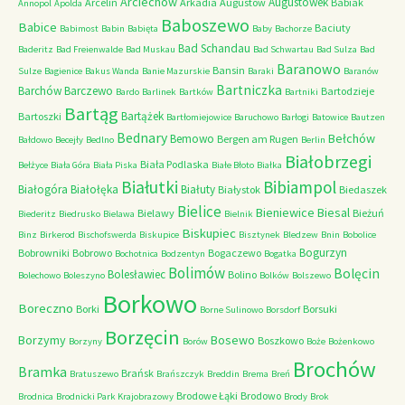
Arciechów
Augustówek
Arcelin
Arkadia
Augustów
Babiak
Annopol
Apolda
Baboszewo
Babice
Baciuty
Babimost
Babin
Babięta
Baby
Bachorze
Bad Schandau
Baderitz
Bad Freienwalde
Bad Muskau
Bad Schwartau
Bad Sulza
Bad
Baranowo
Bansin
Sulze
Bagienice
Bakus Wanda
Banie Mazurskie
Baraki
Baranów
Bartniczka
Barchów
Barczewo
Bartodzieje
Bardo
Barlinek
Bartków
Bartniki
Bartąg
Bartążek
Bartoszki
Bartłomiejowice
Baruchowo
Barłogi
Batowice
Bautzen
Bednary
Bełchów
Bemowo
Bergen am Rugen
Bałdowo
Becejły
Bedlno
Berlin
Białobrzegi
Biała Podlaska
Bełżyce
Biała Góra
Biała Piska
Białe Błoto
Białka
Białutki
Bibiampol
Białogóra
Białołęka
Białuty
Białystok
Biedaszek
Bielice
Bieniewice
Biesal
Bielawy
Bieżuń
Biederitz
Biedrusko
Bielawa
Bielnik
Biskupiec
Binz
Birkerod
Bischofswerda
Biskupice
Bisztynek
Bledzew
Bnin
Bobolice
Bogurzyn
Bobrowniki
Bobrowo
Bogaczewo
Bochotnica
Bodzentyn
Bogatka
Bolimów
Bolęcin
Bolesławiec
Bolino
Bolechowo
Boleszyno
Bolków
Bolszewo
Borkowo
Boreczno
Borki
Borsuki
Borne Sulinowo
Borsdorf
Borzęcin
Borzymy
Bosewo
Boszkowo
Borzyny
Borów
Boże
Bożenkowo
Brochów
Bramka
Brańsk
Bratuszewo
Brańszczyk
Breddin
Brema
Breń
Brodowe Łąki
Brodowo
Brodnica
Brodnicki Park Krajobrazowy
Brody
Brok