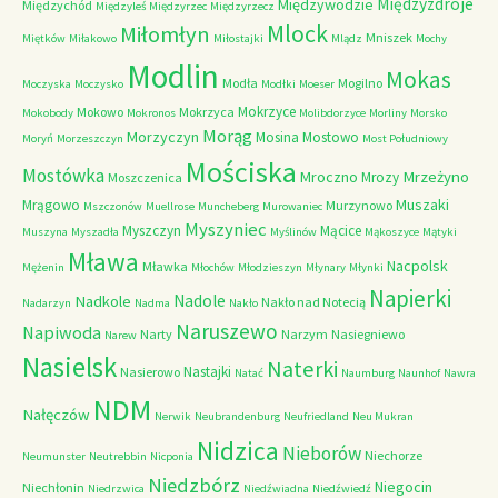
Międzyzdroje
Międzywodzie
Międzychód
Międzyleś
Międzyrzec
Międzyrzecz
Mlock
Miłomłyn
Mniszek
Miętków
Miłakowo
Miłostajki
Mlądz
Mochy
Modlin
Mokas
Modła
Mogilno
Moczyska
Moczysko
Modłki
Moeser
Mokrzyce
Mokowo
Mokrzyca
Mokobody
Mokronos
Molibdorzyce
Morliny
Morsko
Morąg
Morzyczyn
Mosina
Mostowo
Moryń
Morzeszczyn
Most Południowy
Mościska
Mostówka
Mrzeżyno
Mroczno
Mrozy
Moszczenica
Muszaki
Mrągowo
Murzynowo
Mszczonów
Muellrose
Muncheberg
Murowaniec
Myszyniec
Myszczyn
Mącice
Muszyna
Myszadła
Myślinów
Mąkoszyce
Mątyki
Mława
Nacpolsk
Mławka
Mężenin
Młochów
Młodzieszyn
Młynary
Młynki
Napierki
Nadkole
Nadole
Nakło nad Notecią
Nadarzyn
Nadma
Nakło
Naruszewo
Napiwoda
Narty
Narzym
Nasiegniewo
Narew
Nasielsk
Naterki
Nastajki
Nasierowo
Natać
Naumburg
Naunhof
Nawra
NDM
Nałęczów
Nerwik
Neubrandenburg
Neufriedland
Neu Mukran
Nidzica
Nieborów
Niechorze
Neumunster
Neutrebbin
Nicponia
Niedzbórz
Niegocin
Niechłonin
Niedrzwica
Niedźwiadna
Niedźwiedź