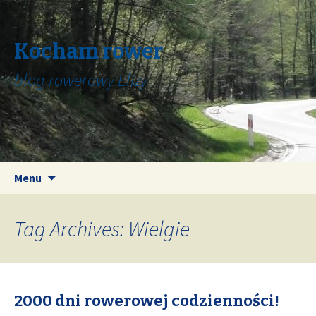
Kocham rower
blog rowerowy Elizy
Skip
Search
Menu
to
for:
content
Tag Archives: Wielgie
2000 dni rowerowej codzienności!