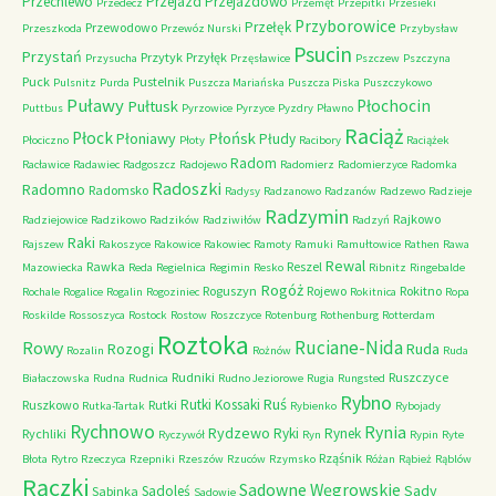
Przechlewo
Przejazd
Przejazdowo
Przedecz
Przemęt
Przepitki
Przesieki
Przyborowice
Przełęk
Przewodowo
Przeszkoda
Przewóz Nurski
Przybysław
Psucin
Przystań
Przytyk
Przyłęk
Przysucha
Przęsławice
Pszczew
Pszczyna
Puck
Pustelnik
Pulsnitz
Purda
Puszcza Mariańska
Puszcza Piska
Puszczykowo
Puławy
Pułtusk
Płochocin
Puttbus
Pyrzowice
Pyrzyce
Pyzdry
Pławno
Raciąż
Płock
Płońsk
Płoniawy
Płudy
Płociczno
Płoty
Racibory
Raciążek
Radom
Racławice
Radawiec
Radgoszcz
Radojewo
Radomierz
Radomierzyce
Radomka
Radoszki
Radomno
Radomsko
Radysy
Radzanowo
Radzanów
Radzewo
Radzieje
Radzymin
Rajkowo
Radziejowice
Radzikowo
Radzików
Radziwiłów
Radzyń
Raki
Rajszew
Rakoszyce
Rakowice
Rakowiec
Ramoty
Ramuki
Ramułtowice
Rathen
Rawa
Rewal
Rawka
Reszel
Mazowiecka
Reda
Regielnica
Regimin
Resko
Ribnitz
Ringebalde
Rogóż
Roguszyn
Rojewo
Rokitno
Rochale
Rogalice
Rogalin
Rogoziniec
Rokitnica
Ropa
Roskilde
Rossoszyca
Rostock
Rostow
Roszczyce
Rotenburg
Rothenburg
Rotterdam
Roztoka
Ruciane-Nida
Rowy
Rozogi
Ruda
Rozalin
Rożnów
Ruda
Rudniki
Ruszczyce
Białaczowska
Rudna
Rudnica
Rudno Jeziorowe
Rugia
Rungsted
Rybno
Ruś
Rutki Kossaki
Ruszkowo
Rutki
Rutka-Tartak
Rybienko
Rybojady
Rychnowo
Rynia
Rydzewo
Ryki
Rynek
Rychliki
Ryczywół
Ryn
Rypin
Ryte
Rząśnik
Błota
Rytro
Rzeczyca
Rzepniki
Rzeszów
Rzuców
Rzymsko
Różan
Rąbież
Rąblów
Rączki
Sadowne Węgrowskie
Sady
Sadoleś
Sabinka
Sadowie