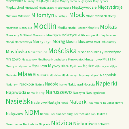
Miączyn
Mistrzewice
Miszory
Miąse
Międzyborów
Międzybór
Międzybórz
Międzyzdroje
Międzywodzie
Międzychód
Międzyleś
Międzyrzec
Międzyrzecz
Mlock
Miłomłyn
Mniszek
Miętków
Miłakowo
Miłostajki
Mlądz
Mochy
Modlin
Mokas
Modła
Mogilno
Moczyska
Moczysko
Modłki
Moeser
Mokrzyce
Mokowo
Mokrzyca
Mokobody
Mokronos
Molibdorzyce
Morliny
Morsko
Morąg
Morzyczyn
Mosina
Mostowo
Moryń
Morzeszczyn
Most Południowy
Mościska
Mostówka
Mrzeżyno
Mroczno
Mrozy
Moszczenica
Muszaki
Mrągowo
Murzynowo
Mszczonów
Muellrose
Muncheberg
Murowaniec
Myszyniec
Myszczyn
Mącice
Muszyna
Myszadła
Myślinów
Mąkoszyce
Mątyki
Mława
Nacpolsk
Mławka
Mężenin
Młochów
Młodzieszyn
Młynary
Młynki
Napierki
Nadkole
Nadole
Nakło nad Notecią
Nadarzyn
Nadma
Nakło
Naruszewo
Napiwoda
Narty
Narzym
Nasiegniewo
Narew
Nasielsk
Naterki
Nastajki
Nasierowo
Natać
Naumburg
Naunhof
Nawra
NDM
Nałęczów
Nerwik
Neubrandenburg
Neufriedland
Neu Mukran
Nidzica
Nieborów
Niechorze
Neumunster
Neutrebbin
Nicponia