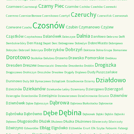
Czarny Piec
Czarnowo
Czarnów
Czarnowąż
Czchów
Czechów
Czerewki
Czeruchy
Czermno
Czernice Borowe
Czernikowo
Czertyń
Czerwińsk
Czerwonak
Czosnów
Czubin
Czymanowo
Czyżew
Czerwone
Czocha
Dalnia
Cząstków
Dalanówek
Daniłowo
Częstochowa
Daleszyce
Debrzno
Delft
Den Haag
Dobre Miasto
Dembskie Góry
Depot
Derc
Dobiegniew
Dobieżyn
Dobrojewo
Dobrzyń
Dobrzyków
Dobrylas
Dobrzeń
Dobrzyca
Doktorce
Dolna Grupa
Domaniew
Dorotowo
Drawsko Pomorskie
Drawno
Dosłońce
Dołubno
Drebkau
Drogiszka
Dresden
Dreszew
Drewniaczki
Drewnów
Drezdenko
Droblin
Dudy Puszczańskie
Drogoszewo
Drohiczyn
Droszków
Drwalew
Drygały
Drążewo
Działdowo
Duninowo
Duży Dół
Dymaczewo
Dzbądzek
Dziadkowice
Dziarny
Dziekanów
Dzierzgoń
Dziecinów
Dzierzgowo
Dziekanów Leśny
Dziemiany
Dziwnów
Dzierżążnia
Dzierzgów
Dzierżoniów
Dziewierzewo
Dziećmirowice
Dziunin
Dąbrowa
Dziwnówek
Dąbie
Dąbroszyn
Dąbrowa Białostocka
Dąbrowice
Dębina
Dębe
Dąbrówno
Dąbrówka
Dębionek
Dębki
Dęblin
Dębniki
Długosiodło
Dłużek
Dłużka
Dłużniewo
Dębowo
Dłużewo
Dźwierzuty
Dźwirzuty
Elbląg
Dźwirzyno
Elgnówko
Edwardów
Elżbietów
Erurt
Ełk Szyba
Fabianki
Faborgi