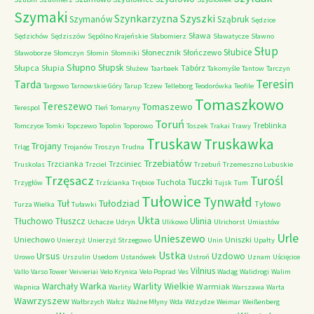
Szymaki
Szyszki
Szynkarzyzna
Szymanów
Sząbruk
Sędzice
Sława
Sędzichów
Sędziszów
Sępólno Krajeńskie
Słabomierz
Sławatycze
Sławno
Słup
Słubice
Słonecznik
Słończewo
Sławoborze
Słomczyn
Słomin
Słomniki
Słupno
Słupsk
Słupca
Słupia
Tabórz
Służew
Taarbaek
Takomyśle
Tantow
Tarczyn
Teresin
Tarda
Targowo
Tarnowskie Góry
Tarup
Tczew
Telleborg
Teodorówka
Teofile
Tomaszkowo
Tereszewo
Tomaszewo
Terespol
Tleń
Tomaryny
Toruń
Treblinka
Tomczyce
Tomki
Topczewo
Topolin
Toporowo
Toszek
Trakai
Trawy
Truskaw
Truskawka
Trojany
Trląg
Trojanów
Troszyn
Trudna
Trzebiatów
Trzcianka
Trzciniec
Truskolas
Trzciel
Trzebuń
Trzemeszno Lubuskie
Trzęsacz
Turośl
Tuczki
Tuchola
Trzygłów
Trzścianka
Trębice
Tujsk
Tum
Tułowice
Tynwałd
Tuł
Tułodziad
Tyłowo
Turza Wielka
Tuławki
Ukta
Tłuchowo
Tłuszcz
Ulinia
Uchacze
Udryn
Ulikowo
Ulrichorst
Umiastów
Urle
Unieszewo
Uniechowo
Uniszki
Unierzyż
Unierzyż Strzegowo
Unin
Upałty
Ustka
Ursus
Uzdowo
Urowo
Urszulin
Usedom
Ustanówek
Ustroń
Uznam
Uścięcice
Vilnius
Vallo
Varso Tower
Veivieriai
Velo Krynica
Velo Poprad
Ves
Wadąg
Walidrogi
Walim
Warka
Warlity Wielkie
Warchały
Warmiak
Wapnica
Warlity
Warszawa
Warta
Wawrzyszew
Wałbrzych
Wałcz
Ważne Młyny
Wda
Wdzydze
Weimar
Weißenberg