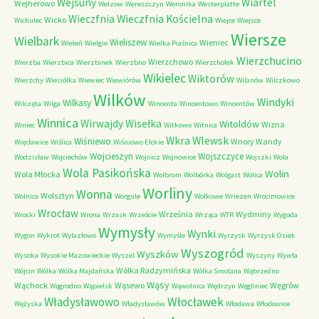
Wejsuny
Wiartel
Wejherowo
Welzow
Wereszczyn
Weronika
Westerplatte
Wieczfnia Kościelna
Wieczfnia
Wicko
Wichulec
Wiejce
Wiejsce
Wiersze
Wielbark
Wieliszew
Wieniec
Wieleń
Wielgie
Wielka Piaśnica
Wierzchucino
Wierzchowo
Wierzba
Wierzbica
Wierzbinek
Wierzbno
Wierzchołek
Wikielec
Wiktorów
Wierzchy
Wiesiółka
Wiewiec
Wiewiórów
Wilanów
Wilczkowo
Wilków
Windyki
Wilkasy
Wilczęta
Wilga
Wincenta
Wincentowo
Wincentów
Winnica
Wirwajdy
Wisełka
Witoldów
Wizna
Winiec
Witkowo
Witnica
Wkra
Wlewsk
Wiśniewo
Wnory Wandy
Więcławice
Wiślica
Wiśniowo Ełckie
Wojcieszyn
Wojszczyce
Wodzisław
Wojciechów
Wojnicz
Wojnowice
Wojszki
Wola
Wola Pasikońska
Wolin
Wola Młocka
Wolbrom
Wolbórka
Wolgast
Wolica
Worliny
Wonna
Wolsztyn
Wolnica
Worgule
Wołkowe
Wriezen
Wrocimowice
Wrocław
Września
Wydminy
Wrocki
Wrona
Wrzask
Wrzeście
Wrząca
WTR
Wygoda
Wymysły
Wynki
Wygon
Wykrot
Wylazłowo
Wymyśle
Wyrzysk
Wyrzysk Osiek
Wyszogród
Wyszków
Wysoka
Wysokie Mazowieckie
Wyszel
Wyszyny
Wywła
Wólka Radzymińska
Wójcin
Wólka
Wólka Majdańska
Wólka Smolana
Wąbrzeźno
Wąsy
Wąchock
Wąsewo
Węgrów
Wągrodno
Wąpielsk
Wąwolnica
Wędrzyn
Węgliniec
Władysławowo
Włocławek
Wężyska
Władysławów
Włodawa
Włodowice