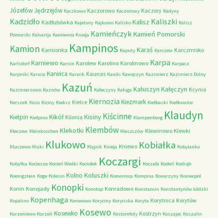
Józefów
Jędrzejów
Kaczorowo
Kaczory
Kaczkowo
Kaczorowy
Kadyny
Kadzidło
Kaliszki
Kalisz
Kadłubówka
Kajetany
Kajkowo
Kalisko
Kalisz
Kamieńczyk
Kamień Pomorski
Pomorski
Kalvarija
Kamienna Knieja
Kampinos
Kamion
Karaś
Kamionka
Karczmisko
Kaputy
Karczew
Karpa
Karniewo
Karolew
Karolino
Karolinowo
Karlsdorf
Karnin
Karpacz
Karwica
Kaunas
Karpniki
Karwia
Karwik
Kawki
Kawęczyn
Kazimierz
Kazimierz Dolny
Kazuń
Kałuszyn
Kałęczyn
Kcynia
Kazimierzowo
Kaznów
Kałeczyny
Kaługa
Kiernozia
Kiezmark
Kielce
Kerszek
Kicin
Kiciny
Kiekrz
Kiełbaski
Kiełkowice
Klaudyn
Kiścinne
Kikół
Kisiny
Kiełpin
Kilonia
Kiełpino
Klampenborg
Klembów
Klekotki
Klewinowo
Klewki
Kleczew
Kleinkoschen
Kleszczów
Klukowo
Kobiałka
Kniewo
Kluczewo
Kluki
Klępsk
Knieja
Kobylanka
Koczargi
Kobyłka
Kociesze
Kocień Wielki
Kociołek
Koczała
Kodeń
Kodrąb
Kolno
Koluszki
Koenigstein
Koge
Kolesin
Komornica
Kompina
Konarzyny
Koniecpol
Konopki
Konin
Konojady
Konradowo
Konotop
Konstancin
Konstantynów Łódzki
Kopenhaga
Korytnica
Korytów
Kopalino
Koronowo
Koryciny
Koryciska
Koryta
Kosewo
Kosewko
Kostrzyn
Korzeniewo
Korzeń
Kostomłoty
Koszajec
Koszalin