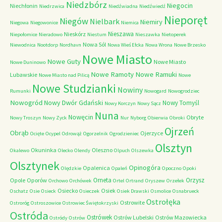
Niedzbórz
Niegocin
Niechłonin
Niedrzwica
Niedźwiadna
Niedźwiedź
Nieporęt
Niegów
Nielbark
Niemiry
Niegowa
Niegowonice
Niemica
Nieszawa
Nieskórz
Niepołomice
Nieradowo
Niestum
Nieszawka
Nietoperek
Nowa Sól
Niewodnica
Nootdorp
Nordhavn
Nowa Wieś Ełcka
Nowa Wrona
Nowe Brzesko
Nowe Miasto
Nowe Guty
Nowe Miasto
Nowe Duninowo
Nowe Ramoty
Nowe Ramuki
Lubawskie
Nowe Miasto nad Pilicą
Nowe
Nowe Studzianki
Nowiny
Rumunki
Nowogard
Nowogrodziec
Nowogród
Nowy Dwór Gdański
Nowy Tomyśl
Nowy Korczyn
Nowy Sącz
Nuna
Nowęcin
Obryte
Nowy Troszyn
Nowy Zyck
Nur
Nyborg
Obierwia
Obroki
Ojrzeń
Obrąb
Ojerzyce
Ocięte
Ocypel
Odrowąż
Ogorzelnik
Ogrodzieniec
Olsztyn
Okuninka
Oleszno
Okalewo
Olecko
Olendy
Olpuch
Olszewka
Olsztynek
Opinogóra
Opalenica
Olędzkie
Opaleń
Opoczno
Opoki
Orneta
Orzysz
Opole
Oporów
Orchowo
Orchówek
Ortel
Ortrand
Oryszew
Orzełek
Osiecko
Osiek
Oschatz
Osie
Osieck
Osieczek
Osiek Drawski
Osmolice
Osnabrueck
Ostrołęka
Ostrowite
Ostroróg
Ostroszowice
Ostrowiec Świętokrzyski
Ostróda
Ostrówek
Ostrów Lubelski
Ostrów Mazowiecka
Ostródy
Ostrów