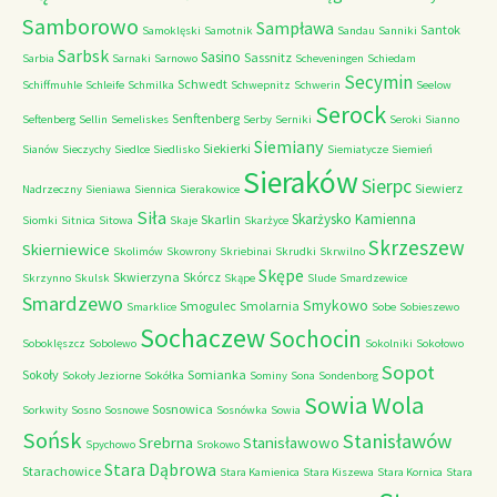
Samborowo
Sampława
Santok
Samoklęski
Samotnik
Sandau
Sanniki
Sarbsk
Sasino
Sassnitz
Sarbia
Sarnaki
Sarnowo
Scheveningen
Schiedam
Secymin
Schwedt
Schiffmuhle
Schleife
Schmilka
Schwepnitz
Schwerin
Seelow
Serock
Senftenberg
Seftenberg
Sellin
Semeliskes
Serby
Serniki
Seroki
Sianno
Siemiany
Siekierki
Sianów
Sieczychy
Siedlce
Siedlisko
Siemiatycze
Siemień
Sieraków
Sierpc
Siewierz
Nadrzeczny
Sieniawa
Siennica
Sierakowice
Siła
Skarżysko Kamienna
Skarlin
Siomki
Sitnica
Sitowa
Skaje
Skarżyce
Skrzeszew
Skierniewice
Skolimów
Skowrony
Skriebinai
Skrudki
Skrwilno
Skępe
Skwierzyna
Skórcz
Skrzynno
Skulsk
Skąpe
Slude
Smardzewice
Smardzewo
Smykowo
Smogulec
Smolarnia
Smarklice
Sobe
Sobieszewo
Sochaczew
Sochocin
Soboklęszcz
Sobolewo
Sokolniki
Sokołowo
Sopot
Sokoły
Somianka
Sokoły Jeziorne
Sokółka
Sominy
Sona
Sondenborg
Sowia Wola
Sosnowica
Sorkwity
Sosno
Sosnowe
Sosnówka
Sowia
Sońsk
Stanisławów
Srebrna
Stanisławowo
Spychowo
Srokowo
Stara Dąbrowa
Starachowice
Stara Kamienica
Stara Kiszewa
Stara Kornica
Stara