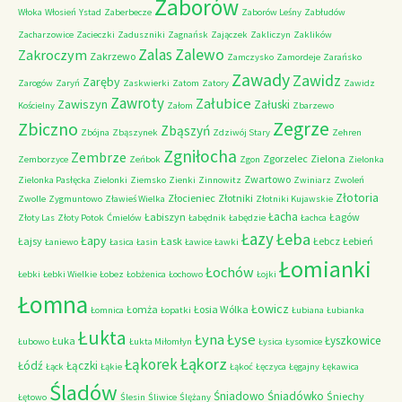
Zaborów
Włoka
Włosień
Ystad
Zaberbecze
Zaborów Leśny
Zabłudów
Zacharzowice
Zacieczki
Zaduszniki
Zagnańsk
Zajączek
Zakliczyn
Zaklików
Zalas
Zalewo
Zakroczym
Zakrzewo
Zamczysko
Zamordeje
Zarańsko
Zawady
Zawidz
Zaręby
Zarogów
Zaryń
Zaskwierki
Zatom
Zatory
Zawidz
Zawroty
Załubice
Zawiszyn
Załuski
Kościelny
Załom
Zbarzewo
Zegrze
Zbiczno
Zbąszyń
Zbójna
Zbąszynek
Zdziwój Stary
Zehren
Zgniłocha
Zembrze
Zgorzelec
Zielona
Zemborzyce
Zeńbok
Zgon
Zielonka
Zwartowo
Zielonka Pasłęcka
Zielonki
Ziemsko
Zienki
Zinnowitz
Zwiniarz
Zwoleń
Złotoria
Złocieniec
Złotniki
Zwolle
Zygmuntowo
Zławieś Wielka
Złotniki Kujawskie
Łacha
Łabiszyn
Łagów
Złoty Las
Złoty Potok
Ćmielów
Łabędnik
Łabędzie
Łachca
Łazy
Łeba
Łapy
Łajsy
Łask
Łebcz
Łebień
Łaniewo
Łasica
Łasin
Ławice
Ławki
Łomianki
Łochów
Łebki
Łebki Wielkie
Łobez
Łobżenica
Łochowo
Łojki
Łomna
Łowicz
Łomża
Łosia Wólka
Łomnica
Łopatki
Łubiana
Łubianka
Łukta
Łyna
Łyse
Łyszkowice
Łuka
Łubowo
Łukta Miłomłyn
Łysica
Łysomice
Łąkorz
Łąkorek
Łódź
Łączki
Łąck
Łąkie
Łąkoć
Łęczyca
Łęgajny
Łękawica
Śladów
Śniadowo
Śniadówko
Śniechy
Łętowo
Ślesin
Śliwice
Ślężany