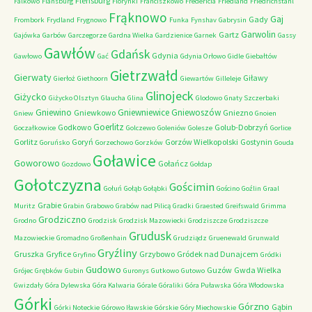
Flensburg
Falkowo
Flansburg
Florynki
Franciszkowo
Fredericia
Friedland
Friedrichstahl
Frąknowo
Gaj
Gady
Frombork
Frydland
Frygnowo
Funka
Fynshav
Gabrysin
Garwolin
Gartz
Gajówka
Garbów
Garczegorze
Gardna Wielka
Gardzienice
Garnek
Gassy
Gawłów
Gdańsk
Gdynia
Gawłowo
Gać
Gdynia Orłowo
Gidle
Giebałtów
Gietrzwałd
Gierwaty
Giławy
Gierłoż
Giethoorn
Giewartów
Gilleleje
Glinojeck
Giżycko
Giżycko Olsztyn
Glaucha
Glina
Glodowo
Gnaty Szczerbaki
Gniewino
Gniewniewice
Gniewoszów
Gniewkowo
Gniezno
Gniew
Gnoien
Goerlitz
Godkowo
Golub-Dobrzyń
Goczałkowice
Golczewo
Goleniów
Golesze
Gorlice
Gorlitz
Goryń
Gorzów Wielkopolski
Gostynin
Goruńsko
Gorzechowo
Gorzków
Gouda
Goławice
Goworowo
Gołańcz
Gozdowo
Gołdap
Gołotczyzna
Gościmin
Gołuń
Gołąb
Gołąbki
Gościno
Goźlin
Graal
Grabie
Muritz
Grabin
Grabowo
Grabów nad Pilicą
Gradki
Graested
Greifswald
Grimma
Grodziczno
Grodno
Grodzisk
Grodzisk Mazowiecki
Grodziszcze
Grodziszcze
Grudusk
Mazowieckie
Gromadno
Großenhain
Grudziądz
Gruenewald
Grunwald
Gryźliny
Gruszka
Gryfice
Grzybowo
Gródek nad Dunajcem
Gryfino
Gródki
Gudowo
Guzów
Gwda Wielka
Grójec
Grębków
Gubin
Guronys
Gutkowo
Gutowo
Gwizdały
Góra Dylewska
Góra Kalwaria
Górale
Góraliki
Góra Puławska
Góra Włodowska
Górki
Górzno
Gąbin
Górki Noteckie
Górowo Iławskie
Górskie
Góry Miechowskie