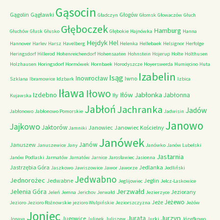
Gąsocin
Gągolin
Gągławki
Głogów
Gładczyn
Głomsk
Głowaczów
Głuch
Głęboczek
Hamburg
Głuchów
Głusk
Głusko
Głębokie
Hajnówka
Hanna
Hejdyk
Hel
Hannover
Harlev
Harsz
Havelberg
Helenka
Hellebaek
Helsignor
Herfolge
Heringsdorf
Hillerod
Hohenreichendorf
Hohensaaten
Hohnstein
Hojerup
Holte
Holthusen
Holzhausen
Horingsdorf
Hormówek
Hornbaek
Horodyszcze
Hoyerswerda
Humięcino
Huta
Izabelin
Isąg
Inowrocław
Iwno
Szklana
Ibramowice
Idzbark
Izbica
Iława
Iłowo
Iłów
Jabłonka
Izdebno
Jabłonna
Iły
Kujawska
Jabłoń
Jachranka
Jadów
Jabłonowo
Jabłonowo Pomorskie
Jadwisin
Janowo
Jajkowo
Jaktorów
Janowiec
Janowiec Kościelny
Jamniki
Janówek
Janów
Januszew
Januszewice
Jany
Janówko
Janów Lubelski
Jastarnia
Janów Podlaski
Jarmatów
Jarnatów
Jarnice
Jarosławiec
Jasionna
Jastrzębia Góra
Jedlanka
Jaszkowo
Jawiszowice
Jawor
Jaworze
Jedliński
Jedwabno
Jednorożec
Jedwabne
Jeglin
Jeglijowiec
Jelcz-Laskowice
Jerzwałd
Jelenia Góra
Jeziorany
Jeleń
Jemna
Jerichov
Jerwałd
Jezierzyce
Jeżewo
Jeże
Jezioro
Jezioro Rożnowskie
jezioro Wulpińskie
Jeziorszczyzna
Jeżów
Joniec
Jurzyn
Jurata
Jugowice
Jonava
Julinek
Juliszew
Jurki
Józefkowo