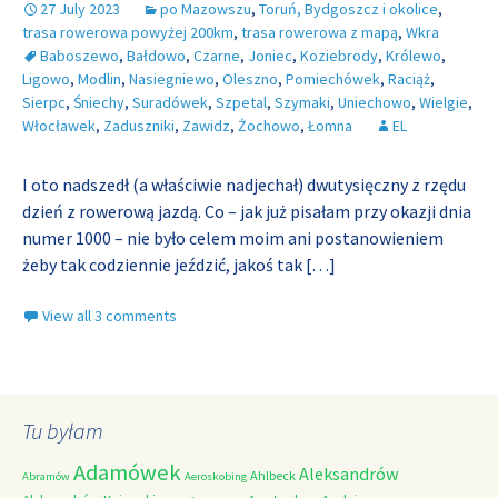
27 July 2023
po Mazowszu
,
Toruń, Bydgoszcz i okolice
,
trasa rowerowa powyżej 200km
,
trasa rowerowa z mapą
,
Wkra
Baboszewo
,
Bałdowo
,
Czarne
,
Joniec
,
Koziebrody
,
Królewo
,
Ligowo
,
Modlin
,
Nasiegniewo
,
Oleszno
,
Pomiechówek
,
Raciąż
,
Sierpc
,
Śniechy
,
Suradówek
,
Szpetal
,
Szymaki
,
Uniechowo
,
Wielgie
,
Włocławek
,
Zaduszniki
,
Zawidz
,
Żochowo
,
Łomna
EL
I oto nadszedł (a właściwie nadjechał) dwutysięczny z rzędu
dzień z rowerową jazdą. Co – jak już pisałam przy okazji dnia
numer 1000 – nie było celem moim ani postanowieniem
żeby tak codziennie jeździć, jakoś tak
[…]
View all 3 comments
Tu byłam
Adamówek
Aleksandrów
Ahlbeck
Abramów
Aeroskobing