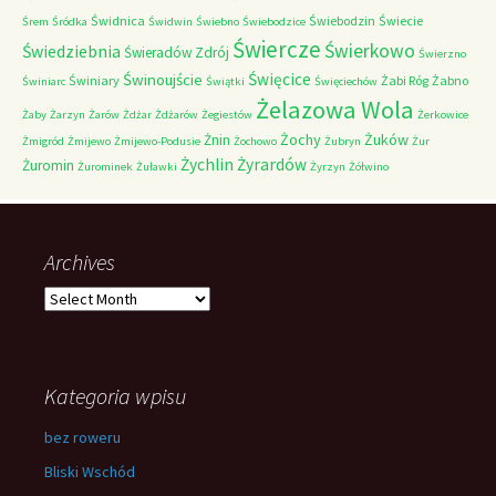
Świdnica
Świebodzin
Świecie
Śrem
Śródka
Świdwin
Świebno
Świebodzice
Świercze
Świerkowo
Świedziebnia
Świeradów Zdrój
Świerzno
Świnoujście
Święcice
Świniary
Żabi Róg
Żabno
Świniarc
Świątki
Święciechów
Żelazowa Wola
Żaby
Żarzyn
Żarów
Żdżar
Żdżarów
Żegiestów
Żerkowice
Żochy
Żuków
Żnin
Żmigród
Żmijewo
Żmijewo-Podusie
Żochowo
Żubryn
Żur
Żychlin
Żyrardów
Żuromin
Żurominek
Żuławki
Żyrzyn
Żółwino
Archives
Archives
Kategoria wpisu
bez roweru
Bliski Wschód