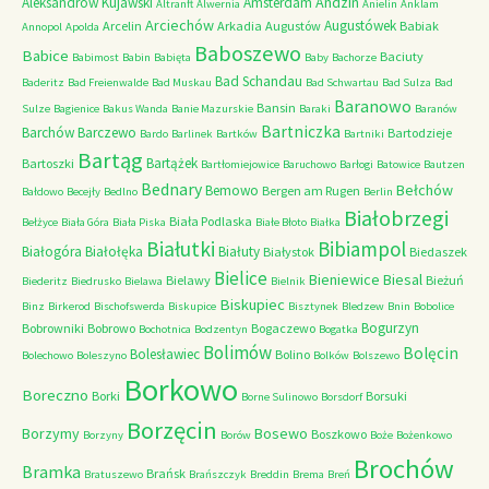
Andzin
Aleksandrów Kujawski
Amsterdam
Altranft
Alwernia
Anielin
Anklam
Arciechów
Augustówek
Arcelin
Arkadia
Augustów
Babiak
Annopol
Apolda
Baboszewo
Babice
Baciuty
Babimost
Babin
Babięta
Baby
Bachorze
Bad Schandau
Baderitz
Bad Freienwalde
Bad Muskau
Bad Schwartau
Bad Sulza
Bad
Baranowo
Bansin
Sulze
Bagienice
Bakus Wanda
Banie Mazurskie
Baraki
Baranów
Bartniczka
Barchów
Barczewo
Bartodzieje
Bardo
Barlinek
Bartków
Bartniki
Bartąg
Bartążek
Bartoszki
Bartłomiejowice
Baruchowo
Barłogi
Batowice
Bautzen
Bednary
Bełchów
Bemowo
Bergen am Rugen
Bałdowo
Becejły
Bedlno
Berlin
Białobrzegi
Biała Podlaska
Bełżyce
Biała Góra
Biała Piska
Białe Błoto
Białka
Białutki
Bibiampol
Białogóra
Białołęka
Białuty
Białystok
Biedaszek
Bielice
Bieniewice
Biesal
Bielawy
Bieżuń
Biederitz
Biedrusko
Bielawa
Bielnik
Biskupiec
Binz
Birkerod
Bischofswerda
Biskupice
Bisztynek
Bledzew
Bnin
Bobolice
Bogurzyn
Bobrowniki
Bobrowo
Bogaczewo
Bochotnica
Bodzentyn
Bogatka
Bolimów
Bolęcin
Bolesławiec
Bolino
Bolechowo
Boleszyno
Bolków
Bolszewo
Borkowo
Boreczno
Borki
Borsuki
Borne Sulinowo
Borsdorf
Borzęcin
Borzymy
Bosewo
Boszkowo
Borzyny
Borów
Boże
Bożenkowo
Brochów
Bramka
Brańsk
Bratuszewo
Brańszczyk
Breddin
Brema
Breń