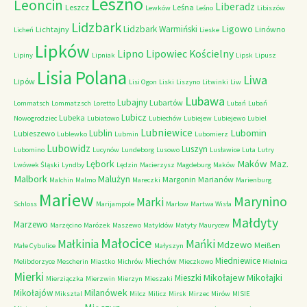
Leszno
Leoncin
Liberadz
Leszcz
Leśna
Lewków
Leśno
Libiszów
Lidzbark
Ligowo
Lidzbark Warmiński
Lichtajny
Linówno
Licheń
Lieske
Lipków
Lipno
Lipowiec Kościelny
Lipiny
Lipniak
Lipsk
Lipusz
Lisia Polana
Liwa
Lipów
Lisi Ogon
Liski
Liszyno
Litwinki
Liw
Lubawa
Lubajny
Lubartów
Lommatsch
Lommatzsch
Loretto
Lubań
Lubań
Lubicz
Lubeka
Nowogrodziec
Lubiatowo
Lubiechów
Lubiejew
Lubiejewo
Lubiel
Lubniewice
Lubomin
Lublin
Lubieszewo
Lublewko
Lubmin
Lubomierz
Lubowidz
Luszyn
Lubomino
Lucynów
Lundeborg
Lusowo
Lusławice
Luta
Lutry
Maków Maz.
Lębork
Lwówek Śląski
Lyndby
Lędzin
Macierzysz
Magdeburg
Maków
Malbork
Malużyn
Margonin
Marianów
Malchin
Malmo
Mareczki
Marienburg
Mariew
Marynino
Marki
Schloss
Marijampole
Marlow
Martwa Wisła
Małdyty
Marzewo
Marzęcino
Marózek
Maszewo
Matyldów
Matyty
Maurycew
Małocice
Małkinia
Mańki
Mdzewo
Meißen
Małe Cybulice
Małyszyn
Miedniewice
Miechów
Melibdorzyce
Mescherin
Miastko
Michrów
Mieczkowo
Mielnica
Mierki
Mikołajew
Mikołajki
Mieszki
Mierziączka
Mierzwin
Mierzyn
Mieszaki
Milanówek
Mikołajów
Miksztal
Milcz
Milicz
Mirsk
Mirzec
Mirów
MISIE