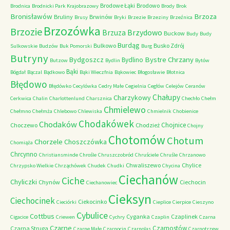
Brodowe Łąki
Brodowo
Brodnica
Brodnicki Park Krajobrazowy
Brody
Brok
Bronisławów
Brzoza
Bruliny
Brwinów
Brusy
Bryki
Brzezie
Brzeziny
Brzeźnica
Brzozówka
Brzozie
Brzydowo
Brzuza
Buckow
Budy
Budy
Burdąg
Bulkowo
Busko Zdrój
Sulkowskie
Budzów
Buk Pomorski
Burg
Butryny
Bystre Chrzany
Bydgoszcz
Bydlino
Butzow
Bydlin
Bytów
Bąki
Bógdał
Bączal
Bądkowo
Bąki Wieczfnia
Bąkowiec
Błogosławie
Błotnica
Błędowo
Błędówko
Cecylówka
Cedry Małe
Cegielnia
Cegłów
Celejów
Ceranów
Chałupy
Charzykowy
Cerkwica
Chalin
Charlottenlund
Charsznica
Chechło
Chełm
Chmielewo
Chełmno
Chełmża
Chlebowo
Chlewiska
Chmielnik
Chobienice
Chodakówek
Chodaków
Chojnice
Choczewo
Chodzież
Chojny
Chotomów
Chotum
Chorzele
Choszczówka
Chomiąża
Chrcynno
Christiansminde
Chrośle
Chruszczobród
Chruściele
Chruśle
Chrzanowo
Chwaliszewo
Chylice
Chrzypsko Wielkie
Chrząchówek
Chudek
Chudki
Chycina
Ciechanów
Ciche
Chyliczki
Chynów
Ciechocin
Ciechanowiec
Cieksyn
Ciechocinek
Ciekocinko
Cieciórki
Cieplice
Cierpice
Cieszyno
Cybulice
Cottbus
Cyganka
Czaplinek
Cigacice
Criewen
Cychry
Czaplin
Czarna
Czarne
Czarnostów
Czarna Struga
Czarne Małe
Czarnocin
Czarnolas
Czarnotrzew