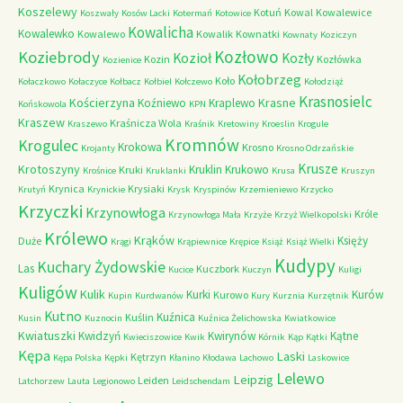
Koszelewy
Kotuń
Kowal
Kowalewice
Koszwały
Kosów Lacki
Kotermań
Kotowice
Kowalicha
Kowalewko
Kowalewo
Kowalik
Kownatki
Kownaty
Koziczyn
Kozłowo
Koziebrody
Kozioł
Kozły
Kozin
Kozłówka
Kozienice
Kołobrzeg
Koło
Kołaczkowo
Kołaczyce
Kołbacz
Kołbiel
Kołczewo
Kołodziąż
Krasnosielc
Kościerzyna
Krasne
Koźniewo
Kraplewo
Końskowola
KPN
Kraszew
Kraśnicza Wola
Kraszewo
Kraśnik
Kretowiny
Kroeslin
Krogule
Kromnów
Krogulec
Krokowa
Krosno
Krojanty
Krosno Odrzańskie
Krusze
Krotoszyny
Kruklin
Krukowo
Kruki
Krośnice
Kruklanki
Krusa
Kruszyn
Krynica
Krysiaki
Krutyń
Krynickie
Krysk
Kryspinów
Krzemieniewo
Krzycko
Krzyczki
Krzynowłoga
Króle
Krzynowłoga Mała
Krzyże
Krzyż Wielkopolski
Królewo
Krąków
Księży
Duże
Krągi
Krąpiewnice
Krępice
Książ
Książ Wielki
Kudypy
Kuchary Żydowskie
Las
Kuczbork
Kucice
Kuczyn
Kuligi
Kuligów
Kulik
Kurki
Kurów
Kurowo
Kupin
Kurdwanów
Kury
Kurznia
Kurzętnik
Kutno
Kuźnica
Kuślin
Kusin
Kuznocin
Kuźnica Żelichowska
Kwiatkowice
Kwiatuszki
Kwidzyń
Kwirynów
Kątne
Kwieciszowice
Kwik
Kórnik
Kąp
Kątki
Kępa
Laski
Kętrzyn
Kępa Polska
Kępki
Kłanino
Kłodawa
Lachowo
Laskowice
Lelewo
Leipzig
Leiden
Latchorzew
Lauta
Legionowo
Leidschendam