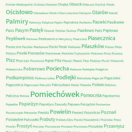
Otwock
Otręba
Ostrów Wielkopolski
Osówka
Otorowo
Otłoczyn
Owińsk
Ołuda
Ościsłowo
Ożarów
Ośmiałowo
Ośniki
Ośno Lubuskie
Oświęcim
Pakość
Palmiry
Pasieki
Pasikonie
Paprotnia
Palmiryy
Palędzie
Paplin
Parłówko
Pasłęk
Pasym
Pawłowo
Pass
Pepłowo
Peitz
Paterek
Patków
Paulina
Piasecznica
Pepłówek
Pestkownica
Perkowo
Petrykozy
Piaecznica
Pilaszków
Piaseczno
Piecki
Pieski
Piastów
Piechowice
Pietkowo
Pilawa
Pilica
Piorunów
Pionki
Pillnitz
Piotrkówek
Piotrków Trybunalski
Piotrowo
Pirna
Pisanica
Pisz
Piła
Piszczac
Piątek
Piwniczna
Piławki
Plewki
Plon
Plośnica
Pluski
Pniewnik
Pociecha
Pobierowo
Pobiedziska
Podawce
Poddąbie
Podgórze
Podlejki
Podkampinos
Pogorzelec
Podkowa Leśna
Podrochale
Pogorzel
Polesie
Pogorzelica
Pokrzydowo
Pogroszew
Pokrytki
Polaki
Polanów
Polichno
Pomiechówek
Pomocnia
Policzna
Popielarnia
Polnica
Popielżyn
Popielżyn Zawady
Popowo
Porządzie
Popielów
Postomino
Powielin
Poznań
Powidz
Powierż
Pozezdrze
Poszeszupie
Potworów
Prabuty
Poświętne
Poźrzadło
Prabuty Góry
Pranie
Prawiedniki
Prażmów
Prora
Przasnysz
Prostyń
Pruszków
Prostki
Proszew
Proszowice
Prusewo
Prusinowo