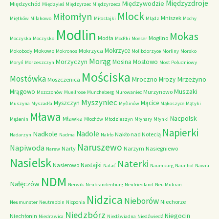
Międzyzdroje
Międzywodzie
Międzychód
Międzyleś
Międzyrzec
Międzyrzecz
Mlock
Miłomłyn
Mniszek
Miętków
Miłakowo
Miłostajki
Mlądz
Mochy
Modlin
Mokas
Modła
Mogilno
Moczyska
Moczysko
Modłki
Moeser
Mokrzyce
Mokowo
Mokrzyca
Mokobody
Mokronos
Molibdorzyce
Morliny
Morsko
Morąg
Morzyczyn
Mosina
Mostowo
Moryń
Morzeszczyn
Most Południowy
Mościska
Mostówka
Mrzeżyno
Mroczno
Mrozy
Moszczenica
Muszaki
Mrągowo
Murzynowo
Mszczonów
Muellrose
Muncheberg
Murowaniec
Myszyniec
Myszczyn
Mącice
Muszyna
Myszadła
Myślinów
Mąkoszyce
Mątyki
Mława
Nacpolsk
Mławka
Mężenin
Młochów
Młodzieszyn
Młynary
Młynki
Napierki
Nadkole
Nadole
Nakło nad Notecią
Nadarzyn
Nadma
Nakło
Naruszewo
Napiwoda
Narty
Narzym
Nasiegniewo
Narew
Nasielsk
Naterki
Nastajki
Nasierowo
Natać
Naumburg
Naunhof
Nawra
NDM
Nałęczów
Nerwik
Neubrandenburg
Neufriedland
Neu Mukran
Nidzica
Nieborów
Niechorze
Neumunster
Neutrebbin
Nicponia
Niedzbórz
Niegocin
Niechłonin
Niedrzwica
Niedźwiadna
Niedźwiedź