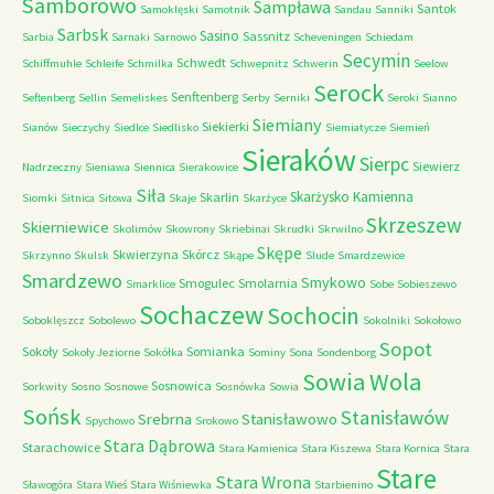
Samborowo
Sampława
Santok
Samoklęski
Samotnik
Sandau
Sanniki
Sarbsk
Sasino
Sassnitz
Sarbia
Sarnaki
Sarnowo
Scheveningen
Schiedam
Secymin
Schwedt
Schiffmuhle
Schleife
Schmilka
Schwepnitz
Schwerin
Seelow
Serock
Senftenberg
Seftenberg
Sellin
Semeliskes
Serby
Serniki
Seroki
Sianno
Siemiany
Siekierki
Sianów
Sieczychy
Siedlce
Siedlisko
Siemiatycze
Siemień
Sieraków
Sierpc
Siewierz
Nadrzeczny
Sieniawa
Siennica
Sierakowice
Siła
Skarżysko Kamienna
Skarlin
Siomki
Sitnica
Sitowa
Skaje
Skarżyce
Skrzeszew
Skierniewice
Skolimów
Skowrony
Skriebinai
Skrudki
Skrwilno
Skępe
Skwierzyna
Skórcz
Skrzynno
Skulsk
Skąpe
Slude
Smardzewice
Smardzewo
Smykowo
Smogulec
Smolarnia
Smarklice
Sobe
Sobieszewo
Sochaczew
Sochocin
Soboklęszcz
Sobolewo
Sokolniki
Sokołowo
Sopot
Sokoły
Somianka
Sokoły Jeziorne
Sokółka
Sominy
Sona
Sondenborg
Sowia Wola
Sosnowica
Sorkwity
Sosno
Sosnowe
Sosnówka
Sowia
Sońsk
Stanisławów
Srebrna
Stanisławowo
Spychowo
Srokowo
Stara Dąbrowa
Starachowice
Stara Kamienica
Stara Kiszewa
Stara Kornica
Stara
Stare
Stara Wrona
Sławogóra
Stara Wieś
Stara Wiśniewka
Starbienino