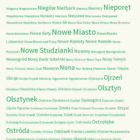
Nieporęt
Niegów
Nielbark
Niemiry
Niegowa
Niegowonice
Niemica
Nieszawa
Nieskórz
Niepołomice
Nieradowo
Niestum
Nieszawka
Nietoperek
Nowa Sól
Niewodnica
Nootdorp
Nordhavn
Nowa Wieś Ełcka
Nowa Wrona
Nowe Brzesko
Nowe Miasto
Nowe Guty
Nowe Miasto
Nowe Duninowo
Nowe Ramoty
Nowe Ramuki
Lubawskie
Nowe Miasto nad Pilicą
Nowe
Nowe Studzianki
Nowiny
Rumunki
Nowogard
Nowogrodziec
Nowogród
Nowy Dwór Gdański
Nowy Tomyśl
Nowy Korczyn
Nowy Sącz
Nuna
Nowęcin
Obryte
Nowy Troszyn
Nowy Zyck
Nur
Nyborg
Obierwia
Obroki
Ojrzeń
Obrąb
Ojerzyce
Ocięte
Ocypel
Odrowąż
Ogorzelnik
Ogrodzieniec
Olsztyn
Okuninka
Oleszno
Okalewo
Olecko
Olendy
Olpuch
Olszewka
Olsztynek
Opinogóra
Opalenica
Olędzkie
Opaleń
Opoczno
Opoki
Orneta
Orzysz
Opole
Oporów
Orchowo
Orchówek
Ortel
Ortrand
Oryszew
Orzełek
Osiecko
Osiek
Oschatz
Osie
Osieck
Osieczek
Osiek Drawski
Osmolice
Osnabrueck
Ostrołęka
Ostrowite
Ostroróg
Ostroszowice
Ostrowiec Świętokrzyski
Ostróda
Ostrówek
Ostrów Lubelski
Ostrów Mazowiecka
Ostródy
Ostrów
Otwock
Otręba
Ostrów Wielkopolski
Osówka
Otorowo
Otłoczyn
Owińsk
Ołuda