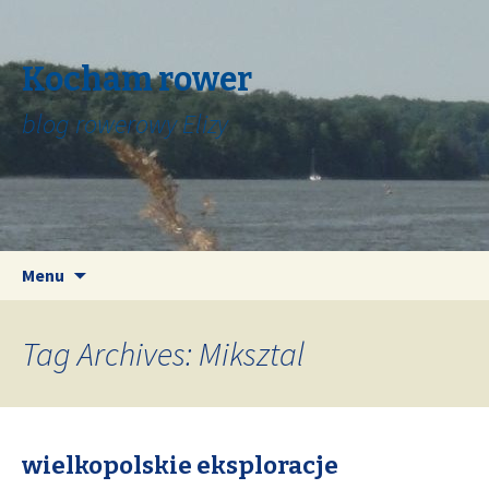
Kocham rower
blog rowerowy Elizy
Skip
Search
Menu
to
for:
content
Tag Archives: Miksztal
wielkopolskie eksploracje