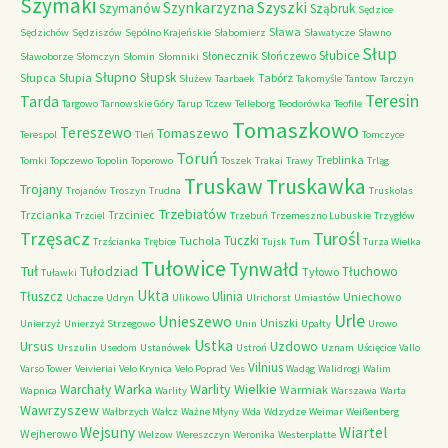
Szymaki
Szyszki
Szynkarzyzna
Szymanów
Sząbruk
Sędzice
Sława
Sędzichów
Sędziszów
Sępólno Krajeńskie
Słabomierz
Sławatycze
Sławno
Słup
Słubice
Słonecznik
Słończewo
Sławoborze
Słomczyn
Słomin
Słomniki
Słupno
Słupsk
Słupca
Słupia
Tabórz
Służew
Taarbaek
Takomyśle
Tantow
Tarczyn
Teresin
Tarda
Targowo
Tarnowskie Góry
Tarup
Tczew
Telleborg
Teodorówka
Teofile
Tomaszkowo
Tereszewo
Tomaszewo
Terespol
Tleń
Tomczyce
Toruń
Treblinka
Tomki
Topczewo
Topolin
Toporowo
Toszek
Trakai
Trawy
Trląg
Truskaw
Truskawka
Trojany
Trojanów
Troszyn
Trudna
Truskolas
Trzebiatów
Trzcianka
Trzciniec
Trzciel
Trzebuń
Trzemeszno Lubuskie
Trzygłów
Trzęsacz
Turośl
Tuczki
Tuchola
Trzścianka
Trębice
Tujsk
Tum
Turza Wielka
Tułowice
Tynwałd
Tuł
Tułodziad
Tłuchowo
Tyłowo
Tuławki
Ukta
Tłuszcz
Ulinia
Uniechowo
Uchacze
Udryn
Ulikowo
Ulrichorst
Umiastów
Urle
Unieszewo
Uniszki
Unierzyż
Unierzyż Strzegowo
Unin
Upałty
Urowo
Ustka
Ursus
Uzdowo
Urszulin
Usedom
Ustanówek
Ustroń
Uznam
Uścięcice
Vallo
Vilnius
Varso Tower
Veivieriai
Velo Krynica
Velo Poprad
Ves
Wadąg
Walidrogi
Walim
Warka
Warlity Wielkie
Warchały
Warmiak
Wapnica
Warlity
Warszawa
Warta
Wawrzyszew
Wałbrzych
Wałcz
Ważne Młyny
Wda
Wdzydze
Weimar
Weißenberg
Wejsuny
Wiartel
Wejherowo
Welzow
Wereszczyn
Weronika
Westerplatte