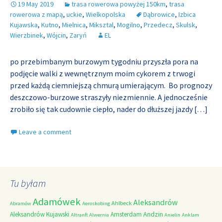
19 May 2019
trasa rowerowa powyżej 150km
,
trasa
rowerowa z mapą
,
uckie
,
Wielkopolska
Dąbrowice
,
Izbica
Kujawska
,
Kutno
,
Mielnica
,
Miksztal
,
Mogilno
,
Przedecz
,
Skulsk
,
Wierzbinek
,
Wójcin
,
Zaryń
EL
po przebimbanym burzowym tygodniu przyszła pora na
podjęcie walki z wewnętrznym moim cykorem z trwogi
przed każdą ciemniejszą chmurą umierającym. Bo prognozy
deszczowo-burzowe straszyły niezmiennie. A jednocześnie
zrobiło się tak cudownie ciepło, nader do dłuższej jazdy
[…]
Leave a comment
Tu byłam
Adamówek
Aleksandrów
Ahlbeck
Abramów
Aeroskobing
Andzin
Aleksandrów Kujawski
Amsterdam
Altranft
Alwernia
Anielin
Anklam