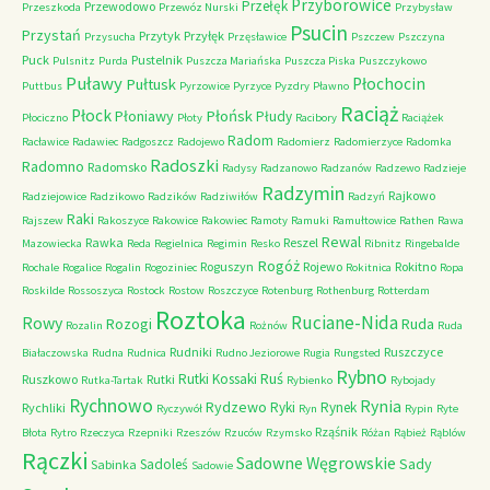
Przyborowice
Przełęk
Przewodowo
Przeszkoda
Przewóz Nurski
Przybysław
Psucin
Przystań
Przytyk
Przyłęk
Przysucha
Przęsławice
Pszczew
Pszczyna
Puck
Pustelnik
Pulsnitz
Purda
Puszcza Mariańska
Puszcza Piska
Puszczykowo
Puławy
Pułtusk
Płochocin
Puttbus
Pyrzowice
Pyrzyce
Pyzdry
Pławno
Raciąż
Płock
Płońsk
Płoniawy
Płudy
Płociczno
Płoty
Racibory
Raciążek
Radom
Racławice
Radawiec
Radgoszcz
Radojewo
Radomierz
Radomierzyce
Radomka
Radoszki
Radomno
Radomsko
Radysy
Radzanowo
Radzanów
Radzewo
Radzieje
Radzymin
Rajkowo
Radziejowice
Radzikowo
Radzików
Radziwiłów
Radzyń
Raki
Rajszew
Rakoszyce
Rakowice
Rakowiec
Ramoty
Ramuki
Ramułtowice
Rathen
Rawa
Rewal
Rawka
Reszel
Mazowiecka
Reda
Regielnica
Regimin
Resko
Ribnitz
Ringebalde
Rogóż
Roguszyn
Rojewo
Rokitno
Rochale
Rogalice
Rogalin
Rogoziniec
Rokitnica
Ropa
Roskilde
Rossoszyca
Rostock
Rostow
Roszczyce
Rotenburg
Rothenburg
Rotterdam
Roztoka
Ruciane-Nida
Rowy
Rozogi
Ruda
Rozalin
Rożnów
Ruda
Rudniki
Ruszczyce
Białaczowska
Rudna
Rudnica
Rudno Jeziorowe
Rugia
Rungsted
Rybno
Ruś
Rutki Kossaki
Ruszkowo
Rutki
Rutka-Tartak
Rybienko
Rybojady
Rychnowo
Rynia
Rydzewo
Ryki
Rynek
Rychliki
Ryczywół
Ryn
Rypin
Ryte
Rząśnik
Błota
Rytro
Rzeczyca
Rzepniki
Rzeszów
Rzuców
Rzymsko
Różan
Rąbież
Rąblów
Rączki
Sadowne Węgrowskie
Sady
Sadoleś
Sabinka
Sadowie