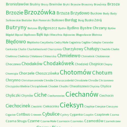
Bronisławów
Brzoza
Bruliny
Brwinów
Brusy
Bryki
Brzezie
Brzeziny
Brzeźnica
Brzozówka
Brzozie
Brzydowo
Brzuza
Buckow
Budy
Budy
Burdąg
Bulkowo
Busko Zdrój
Sulkowskie
Budzów
Buk Pomorski
Burg
Butryny
Bystre Chrzany
Bydgoszcz
Bydlino
Butzow
Bydlin
Bytów
Bąki
Bógdał
Bączal
Bądkowo
Bąki Wieczfnia
Bąkowiec
Błogosławie
Błotnica
Błędowo
Błędówko
Cecylówka
Cedry Małe
Cegielnia
Cegłów
Celejów
Ceranów
Chałupy
Charzykowy
Cerkwica
Chalin
Charlottenlund
Charsznica
Chechło
Chełm
Chmielewo
Chełmno
Chełmża
Chlebowo
Chlewiska
Chmielnik
Chobienice
Chodakówek
Chodaków
Chojnice
Choczewo
Chodzież
Chojny
Chotomów
Chotum
Chorzele
Choszczówka
Chomiąża
Chrcynno
Christiansminde
Chrośle
Chruszczobród
Chruściele
Chruśle
Chrzanowo
Chwaliszewo
Chylice
Chrzypsko Wielkie
Chrząchówek
Chudek
Chudki
Chycina
Ciechanów
Ciche
Chyliczki
Chynów
Ciechocin
Ciechanowiec
Cieksyn
Ciechocinek
Ciekocinko
Cieciórki
Cieplice
Cierpice
Cieszyno
Cybulice
Cottbus
Cyganka
Czaplinek
Cigacice
Criewen
Cychry
Czaplin
Czarna
Czarne
Czarnostów
Czarna Struga
Czarne Małe
Czarnocin
Czarnolas
Czarnotrzew