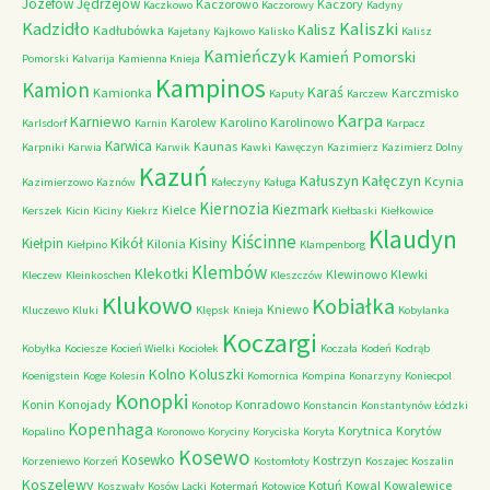
Józefów
Jędrzejów
Kaczorowo
Kaczory
Kaczkowo
Kaczorowy
Kadyny
Kadzidło
Kaliszki
Kalisz
Kadłubówka
Kajetany
Kajkowo
Kalisko
Kalisz
Kamieńczyk
Kamień Pomorski
Pomorski
Kalvarija
Kamienna Knieja
Kampinos
Kamion
Karaś
Kamionka
Karczmisko
Kaputy
Karczew
Karpa
Karniewo
Karolew
Karolino
Karolinowo
Karlsdorf
Karnin
Karpacz
Karwica
Kaunas
Karpniki
Karwia
Karwik
Kawki
Kawęczyn
Kazimierz
Kazimierz Dolny
Kazuń
Kałuszyn
Kałęczyn
Kcynia
Kazimierzowo
Kaznów
Kałeczyny
Kaługa
Kiernozia
Kiezmark
Kielce
Kerszek
Kicin
Kiciny
Kiekrz
Kiełbaski
Kiełkowice
Klaudyn
Kiścinne
Kikół
Kisiny
Kiełpin
Kilonia
Kiełpino
Klampenborg
Klembów
Klekotki
Klewinowo
Klewki
Kleczew
Kleinkoschen
Kleszczów
Klukowo
Kobiałka
Kniewo
Kluczewo
Kluki
Klępsk
Knieja
Kobylanka
Koczargi
Kobyłka
Kociesze
Kocień Wielki
Kociołek
Koczała
Kodeń
Kodrąb
Kolno
Koluszki
Koenigstein
Koge
Kolesin
Komornica
Kompina
Konarzyny
Koniecpol
Konopki
Konin
Konojady
Konradowo
Konotop
Konstancin
Konstantynów Łódzki
Kopenhaga
Korytnica
Korytów
Kopalino
Koronowo
Koryciny
Koryciska
Koryta
Kosewo
Kosewko
Kostrzyn
Korzeniewo
Korzeń
Kostomłoty
Koszajec
Koszalin
Koszelewy
Kotuń
Kowal
Kowalewice
Koszwały
Kosów Lacki
Kotermań
Kotowice