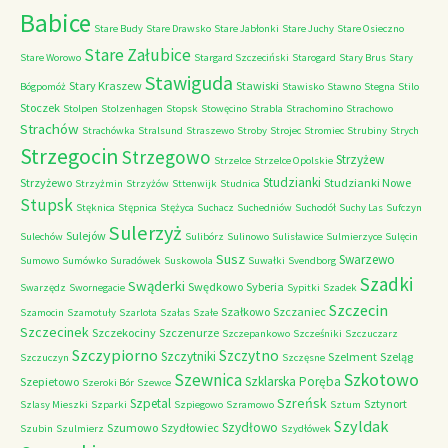
Babice
Stare Budy
Stare Drawsko
Stare Jabłonki
Stare Juchy
Stare Osieczno
Stare Załubice
Stare Worowo
Stargard Szczeciński
Starogard
Stary Brus
Stary
Stawiguda
Stary Kraszew
Stawiski
Bógpomóż
Stawisko
Stawno
Stegna
Stilo
Stoczek
Stolpen
Stolzenhagen
Stopsk
Stowęcino
Strabla
Strachomino
Strachowo
Strachów
Strachówka
Stralsund
Straszewo
Stroby
Strojec
Stromiec
Strubiny
Strych
Strzegocin
Strzegowo
Strzyżew
Strzelce
Strzelce Opolskie
Studzianki
Strzyżewo
Studzianki Nowe
Strzyżmin
Strzyżów
Sttenwijk
Studnica
Stupsk
Stęknica
Stępnica
Stężyca
Suchacz
Suchedniów
Suchodół
Suchy Las
Sufczyn
Sulerzyż
Sulejów
Sulechów
Sulibórz
Sulinowo
Sulisławice
Sulmierzyce
Sulęcin
Susz
Swarzewo
Sumowo
Sumówko
Suradówek
Suskowola
Suwałki
Svendborg
Szadki
Swąderki
Swędkowo
Syberia
Swarzędz
Swornegacie
Sypitki
Szadek
Szczecin
Szałkowo
Szczaniec
Szamocin
Szamotuły
Szarlota
Szałas
Szałe
Szczecinek
Szczekociny
Szczenurze
Szczepankowo
Szcześniki
Szczuczarz
Szczypiorno
Szczytno
Szczytniki
Szelment
Szeląg
Szczuczyn
Szczęsne
Szkotowo
Szewnica
Szklarska Poręba
Szepietowo
Szeroki Bór
Szewce
Szreńsk
Szpetal
Sztynort
Szlasy Mieszki
Szparki
Szpiegowo
Szramowo
Sztum
Szyldak
Szydłowo
Szumowo
Szydłowiec
Szubin
Szulmierz
Szydłówek