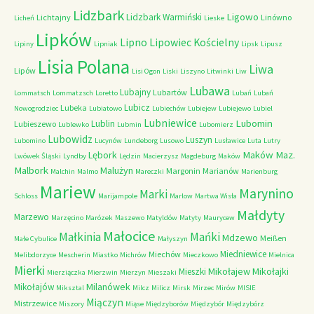
Lidzbark
Ligowo
Lidzbark Warmiński
Lichtajny
Linówno
Licheń
Lieske
Lipków
Lipno
Lipowiec Kościelny
Lipiny
Lipniak
Lipsk
Lipusz
Lisia Polana
Liwa
Lipów
Lisi Ogon
Liski
Liszyno
Litwinki
Liw
Lubawa
Lubajny
Lubartów
Lommatsch
Lommatzsch
Loretto
Lubań
Lubań
Lubicz
Lubeka
Nowogrodziec
Lubiatowo
Lubiechów
Lubiejew
Lubiejewo
Lubiel
Lubniewice
Lubomin
Lublin
Lubieszewo
Lublewko
Lubmin
Lubomierz
Lubowidz
Luszyn
Lubomino
Lucynów
Lundeborg
Lusowo
Lusławice
Luta
Lutry
Maków Maz.
Lębork
Lwówek Śląski
Lyndby
Lędzin
Macierzysz
Magdeburg
Maków
Malbork
Malużyn
Margonin
Marianów
Malchin
Malmo
Mareczki
Marienburg
Mariew
Marynino
Marki
Schloss
Marijampole
Marlow
Martwa Wisła
Małdyty
Marzewo
Marzęcino
Marózek
Maszewo
Matyldów
Matyty
Maurycew
Małocice
Małkinia
Mańki
Mdzewo
Meißen
Małe Cybulice
Małyszyn
Miedniewice
Miechów
Melibdorzyce
Mescherin
Miastko
Michrów
Mieczkowo
Mielnica
Mierki
Mikołajew
Mikołajki
Mieszki
Mierziączka
Mierzwin
Mierzyn
Mieszaki
Milanówek
Mikołajów
Miksztal
Milcz
Milicz
Mirsk
Mirzec
Mirów
MISIE
Miączyn
Mistrzewice
Miszory
Miąse
Międzyborów
Międzybór
Międzybórz