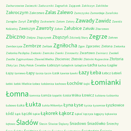
Zacharzowice
Zacieczki
Zaduszniki
Zagnańsk
Zajączek
Zakliczyn
Zaklików
Zalas
Zalewo
Zakroczym
Zakrzewo
Zamczysko
Zamordeje
Zarańsko
Zawady
Zawidz
Zaręby
Zarogów
Zaryń
Zaskwierki
Zatom
Zatory
Zawidz
Zawroty
Załubice
Zawiszyn
Załuski
Kościelny
Załom
Zbarzewo
Zegrze
Zbiczno
Zbąszyń
Zbójna
Zbąszynek
Zdziwój Stary
Zehren
Zgniłocha
Zembrze
Zgorzelec
Zielona
Zemborzyce
Zeńbok
Zgon
Zielonka
Zwartowo
Zielonka Pasłęcka
Zielonki
Ziemsko
Zienki
Zinnowitz
Zwiniarz
Zwoleń
Złotoria
Złocieniec
Złotniki
Zwolle
Zygmuntowo
Zławieś Wielka
Złotniki Kujawskie
Łacha
Łabiszyn
Łagów
Złoty Las
Złoty Potok
Ćmielów
Łabędnik
Łabędzie
Łachca
Łazy
Łeba
Łapy
Łajsy
Łask
Łebcz
Łebień
Łaniewo
Łasica
Łasin
Ławice
Ławki
Łomianki
Łochów
Łebki
Łebki Wielkie
Łobez
Łobżenica
Łochowo
Łojki
Łomna
Łowicz
Łomża
Łosia Wólka
Łomnica
Łopatki
Łubiana
Łubianka
Łukta
Łyna
Łyse
Łyszkowice
Łuka
Łubowo
Łukta Miłomłyn
Łysica
Łysomice
Łąkorz
Łąkorek
Łódź
Łączki
Łąck
Łąkie
Łąkoć
Łęczyca
Łęgajny
Łękawica
Śladów
Śniadowo
Śniadówko
Śniechy
Łętowo
Ślesin
Śliwice
Ślężany
Świdnica
Świebodzin
Świecie