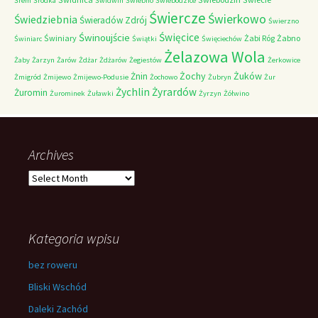
Śrem
Śródka
Świdwin
Świebno
Świebodzice
Świercze
Świerkowo
Świedziebnia
Świeradów Zdrój
Świerzno
Świnoujście
Święcice
Świniary
Żabi Róg
Żabno
Świniarc
Świątki
Święciechów
Żelazowa Wola
Żaby
Żarzyn
Żarów
Żdżar
Żdżarów
Żegiestów
Żerkowice
Żochy
Żuków
Żnin
Żmigród
Żmijewo
Żmijewo-Podusie
Żochowo
Żubryn
Żur
Żychlin
Żyrardów
Żuromin
Żurominek
Żuławki
Żyrzyn
Żółwino
Archives
Archives
Kategoria wpisu
bez roweru
Bliski Wschód
Daleki Zachód