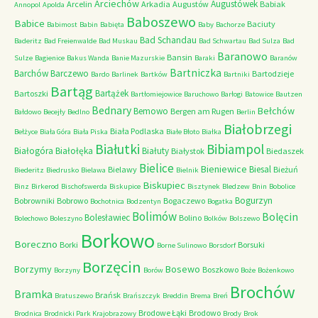
Arciechów
Augustówek
Arcelin
Arkadia
Augustów
Babiak
Annopol
Apolda
Baboszewo
Babice
Baciuty
Babimost
Babin
Babięta
Baby
Bachorze
Bad Schandau
Baderitz
Bad Freienwalde
Bad Muskau
Bad Schwartau
Bad Sulza
Bad
Baranowo
Bansin
Sulze
Bagienice
Bakus Wanda
Banie Mazurskie
Baraki
Baranów
Bartniczka
Barchów
Barczewo
Bartodzieje
Bardo
Barlinek
Bartków
Bartniki
Bartąg
Bartążek
Bartoszki
Bartłomiejowice
Baruchowo
Barłogi
Batowice
Bautzen
Bednary
Bełchów
Bemowo
Bergen am Rugen
Bałdowo
Becejły
Bedlno
Berlin
Białobrzegi
Biała Podlaska
Bełżyce
Biała Góra
Biała Piska
Białe Błoto
Białka
Białutki
Bibiampol
Białogóra
Białołęka
Białuty
Białystok
Biedaszek
Bielice
Bieniewice
Biesal
Bielawy
Bieżuń
Biederitz
Biedrusko
Bielawa
Bielnik
Biskupiec
Binz
Birkerod
Bischofswerda
Biskupice
Bisztynek
Bledzew
Bnin
Bobolice
Bogurzyn
Bobrowniki
Bobrowo
Bogaczewo
Bochotnica
Bodzentyn
Bogatka
Bolimów
Bolęcin
Bolesławiec
Bolino
Bolechowo
Boleszyno
Bolków
Bolszewo
Borkowo
Boreczno
Borki
Borsuki
Borne Sulinowo
Borsdorf
Borzęcin
Borzymy
Bosewo
Boszkowo
Borzyny
Borów
Boże
Bożenkowo
Brochów
Bramka
Brańsk
Bratuszewo
Brańszczyk
Breddin
Brema
Breń
Brodowe Łąki
Brodowo
Brodnica
Brodnicki Park Krajobrazowy
Brody
Brok