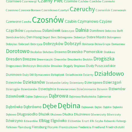
Czarny Piec
Czarnowo
Czarnów
Czarnowąż
Czchów
Czechów
Czerewki
Czeruchy
Czermno
Czernice Borowe
Czernikowo
Czertyń
Czerwińsk
Czerwonak
Czosnów
Czubin
Czymanowo
Czyżew
Czerwone
Czocha
Dalnia
Cząstków
Dalanówek
Daniłowo
Częstochowa
Daleszyce
Debrzno
Delft
Den Haag
Dobre Miasto
Dembskie Góry
Depot
Derc
Dobiegniew
Dobieżyn
Dobrojewo
Dobrzyń
Dobrzyków
Dobrylas
Dobrzeń
Dobrzyca
Doktorce
Dolna Grupa
Domaniew
Dorotowo
Drawsko Pomorskie
Drawno
Dosłońce
Dołubno
Drebkau
Drogiszka
Dresden
Dreszew
Drewniaczki
Drewnów
Drezdenko
Droblin
Dudy Puszczańskie
Drogoszewo
Drohiczyn
Droszków
Drwalew
Drygały
Drążewo
Działdowo
Duninowo
Duży Dół
Dymaczewo
Dzbądzek
Dziadkowice
Dziarny
Dziekanów
Dzierzgoń
Dziecinów
Dzierzgowo
Dziekanów Leśny
Dziemiany
Dziwnów
Dzierżążnia
Dzierzgów
Dzierżoniów
Dziewierzewo
Dziećmirowice
Dziunin
Dąbrowa
Dziwnówek
Dąbie
Dąbroszyn
Dąbrowa Białostocka
Dąbrowice
Dębina
Dębe
Dąbrówno
Dąbrówka
Dębionek
Dębki
Dęblin
Dębniki
Długosiodło
Dłużek
Dłużka
Dłużniewo
Dębowo
Dłużewo
Dźwierzuty
Dźwirzuty
Elbląg
Dźwirzyno
Elgnówko
Edwardów
Elżbietów
Erurt
Ełk Szyba
Fabianki
Faborgi
Flensburg
Falkowo
Flansburg
Florynki
Franciszkowo
Fredericia
Friedland
Friedrichstahl