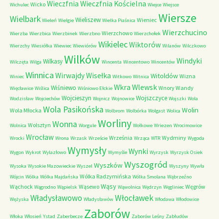
Wieczfnia Kościelna
Wieczfnia
Wicko
Wichulec
Wiejce
Wiejsce
Wiersze
Wielbark
Wieliszew
Wieniec
Wieleń
Wielgie
Wielka Piaśnica
Wierzchucino
Wierzchowo
Wierzba
Wierzbica
Wierzbinek
Wierzbno
Wierzchołek
Wikielec
Wiktorów
Wierzchy
Wiesiółka
Wiewiec
Wiewiórów
Wilanów
Wilczkowo
Wilków
Windyki
Wilkasy
Wilczęta
Wilga
Wincenta
Wincentowo
Wincentów
Winnica
Wirwajdy
Wisełka
Witoldów
Wizna
Winiec
Witkowo
Witnica
Wkra
Wlewsk
Wiśniewo
Wnory Wandy
Więcławice
Wiślica
Wiśniowo Ełckie
Wojcieszyn
Wojszczyce
Wodzisław
Wojciechów
Wojnicz
Wojnowice
Wojszki
Wola
Wola Pasikońska
Wolin
Wola Młocka
Wolbrom
Wolbórka
Wolgast
Wolica
Worliny
Wonna
Wolsztyn
Wolnica
Worgule
Wołkowe
Wriezen
Wrocimowice
Wrocław
Września
Wydminy
Wrocki
Wrona
Wrzask
Wrzeście
Wrząca
WTR
Wygoda
Wymysły
Wynki
Wygon
Wykrot
Wylazłowo
Wymyśle
Wyrzysk
Wyrzysk Osiek
Wyszogród
Wyszków
Wysoka
Wysokie Mazowieckie
Wyszel
Wyszyny
Wywła
Wólka Radzymińska
Wójcin
Wólka
Wólka Majdańska
Wólka Smolana
Wąbrzeźno
Wąsy
Wąchock
Wąsewo
Węgrów
Wągrodno
Wąpielsk
Wąwolnica
Wędrzyn
Węgliniec
Władysławowo
Włocławek
Wężyska
Władysławów
Włodawa
Włodowice
Zaborów
Włoka
Włosień
Ystad
Zaberbecze
Zaborów Leśny
Zabłudów