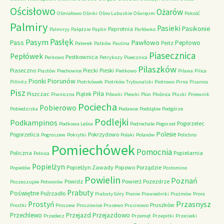
Ościsłowo
Ożarów
Ośmiałowo
Ośniki
Ośno Lubuskie
Oświęcim
Pakość
Palmiry
Pasieki
Pasikonie
Paprotnia
Palmiryy
Palędzie
Paplin
Parłówko
Pasłęk
Pasym
Pawłowo
Pass
Pepłowo
Peitz
Paterek
Patków
Paulina
Piasecznica
Pepłówek
Pestkownica
Perkowo
Petrykozy
Piaecznica
Pilaszków
Piaseczno
Piecki
Pieski
Piastów
Piechowice
Pietkowo
Pilawa
Pilica
Piorunów
Pionki
Pillnitz
Piotrkówek
Piotrków Trybunalski
Piotrowo
Pirna
Pisanica
Pisz
Piła
Piszczac
Piątek
Piwniczna
Piławki
Plewki
Plon
Plośnica
Pluski
Pniewnik
Pociecha
Pobierowo
Pobiedziska
Podawce
Poddąbie
Podgórze
Podlejki
Podkampinos
Pogorzelec
Podkowa Leśna
Podrochale
Pogorzel
Polesie
Pogorzelica
Pokrzydowo
Pogroszew
Pokrytki
Polaki
Polanów
Polichno
Pomiechówek
Pomocnia
Policzna
Popielarnia
Polnica
Popielżyn
Popielżyn Zawady
Popowo
Porządzie
Popielów
Postomino
Powielin
Poznań
Powidz
Powierż
Pozezdrze
Poszeszupie
Potworów
Prabuty
Poświętne
Poźrzadło
Prabuty Góry
Pranie
Prawiedniki
Prażmów
Prora
Przasnysz
Prostyń
Pruszków
Prostki
Proszew
Proszowice
Prusewo
Prusinowo
Przechlewo
Przejazd
Przejazdowo
Przedecz
Przemęt
Przepitki
Przesieki