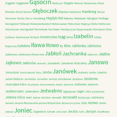
Gąsocin
Gągolin
Gągławki
Głogów
Gładczyn
Głomsk
Głowaczów
Głuch
Głęboczek
Hamburg
Głuchów
Głusk
Głusko
Głębokie
Hajnówka
Hanna
Hejdyk
Hel
Hannover
Harlev
Harsz
Havelberg
Helenka
Hellebaek
Helsignor
Herfolge
Heringsdorf
Hillerod
Hohenreichendorf
Hohensaaten
Hohnstein
Hojerup
Holte
Holthusen
Holzhausen
Horingsdorf
Hormówek
Hornbaek
Horodyszcze
Hoyerswerda
Humięcino
Huta
Izabelin
Isąg
Inowrocław
Iwno
Szklana
Ibramowice
Idzbark
Izbica
Iława
Iłowo
Iłów
Jabłonka
Izdebno
Jabłonna
Iły
Kujawska
Jabłoń
Jachranka
Jadów
Jabłonowo
Jabłonowo Pomorskie
Jadwisin
Janowo
Jajkowo
Jaktorów
Janowiec
Janowiec Kościelny
Jamniki
Janówek
Janów
Januszew
Januszewice
Jany
Janówko
Janów Lubelski
Jastarnia
Janów Podlaski
Jarmatów
Jarnatów
Jarnice
Jarosławiec
Jasionna
Jastrzębia Góra
Jedlanka
Jaszkowo
Jawiszowice
Jawor
Jaworze
Jedliński
Jedwabno
Jednorożec
Jedwabne
Jeglin
Jeglijowiec
Jelcz-Laskowice
Jerzwałd
Jelenia Góra
Jeziorany
Jeleń
Jemna
Jerichov
Jerwałd
Jezierzyce
Jeżewo
Jeże
Jezioro
Jezioro Rożnowskie
jezioro Wulpińskie
Jeziorszczyzna
Jeżów
Joniec
Jurzyn
Jurata
Jugowice
Jonava
Julinek
Juliszew
Jurki
Józefkowo