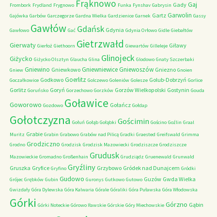
Frąknowo
Gaj
Gady
Frombork
Frydland
Frygnowo
Funka
Fynshav
Gabrysin
Garwolin
Gartz
Gajówka
Garbów
Garczegorze
Gardna Wielka
Gardzienice
Garnek
Gassy
Gawłów
Gdańsk
Gdynia
Gawłowo
Gać
Gdynia Orłowo
Gidle
Giebałtów
Gietrzwałd
Gierwaty
Giławy
Gierłoż
Giethoorn
Giewartów
Gilleleje
Glinojeck
Giżycko
Giżycko Olsztyn
Glaucha
Glina
Glodowo
Gnaty Szczerbaki
Gniewino
Gniewniewice
Gniewoszów
Gniewkowo
Gniezno
Gniew
Gnoien
Goerlitz
Godkowo
Golub-Dobrzyń
Goczałkowice
Golczewo
Goleniów
Golesze
Gorlice
Gorlitz
Goryń
Gorzów Wielkopolski
Gostynin
Goruńsko
Gorzechowo
Gorzków
Gouda
Goławice
Goworowo
Gołańcz
Gozdowo
Gołdap
Gołotczyzna
Gościmin
Gołuń
Gołąb
Gołąbki
Gościno
Goźlin
Graal
Grabie
Muritz
Grabin
Grabowo
Grabów nad Pilicą
Gradki
Graested
Greifswald
Grimma
Grodziczno
Grodno
Grodzisk
Grodzisk Mazowiecki
Grodziszcze
Grodziszcze
Grudusk
Mazowieckie
Gromadno
Großenhain
Grudziądz
Gruenewald
Grunwald
Gryźliny
Gruszka
Gryfice
Grzybowo
Gródek nad Dunajcem
Gryfino
Gródki
Gudowo
Guzów
Gwda Wielka
Grójec
Grębków
Gubin
Guronys
Gutkowo
Gutowo
Gwizdały
Góra Dylewska
Góra Kalwaria
Górale
Góraliki
Góra Puławska
Góra Włodowska
Górki
Górzno
Gąbin
Górki Noteckie
Górowo Iławskie
Górskie
Góry Miechowskie