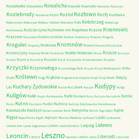
Kowalicha
Kowalewko
Kowalewo
Kowalik
Kownatki
Kownaty
Koziczyn
Kozłowo
Koziebrody
Kozioł
Kozły
Kozin
Kozłówka
Kozienice
Kołobrzeg
Koło
Kołaczkowo
Kołaczyce
Kołbacz
Kołbiel
Kołczewo
Kołodziąż
Krasnosielc
Kościerzyna
Krasne
Koźniewo
Kraplewo
Końskowola
KPN
Kraszew
Kraśnicza Wola
Kraszewo
Kraśnik
Kretowiny
Kroeslin
Krogule
Kromnów
Krogulec
Krokowa
Krosno
Krojanty
Krosno Odrzańskie
Krusze
Krotoszyny
Kruklin
Krukowo
Kruki
Krośnice
Kruklanki
Krusa
Kruszyn
Krynica
Krysiaki
Krutyń
Krynickie
Krysk
Kryspinów
Krzemieniewo
Krzycko
Krzyczki
Krzynowłoga
Króle
Krzynowłoga Mała
Krzyże
Krzyż Wielkopolski
Królewo
Krąków
Księży
Duże
Krągi
Krąpiewnice
Krępice
Książ
Książ Wielki
Kudypy
Kuchary Żydowskie
Las
Kuczbork
Kucice
Kuczyn
Kuligi
Kuligów
Kulik
Kurki
Kurów
Kurowo
Kupin
Kurdwanów
Kury
Kurznia
Kurzętnik
Kutno
Kuźnica
Kuślin
Kusin
Kuznocin
Kuźnica Żelichowska
Kwiatkowice
Kwiatuszki
Kwidzyń
Kwirynów
Kątne
Kwieciszowice
Kwik
Kórnik
Kąp
Kątki
Kępa
Laski
Kętrzyn
Kępa Polska
Kępki
Kłanino
Kłodawa
Lachowo
Laskowice
Lelewo
Leipzig
Leiden
Latchorzew
Lauta
Legionowo
Leidschendam
Leszno
Leoncin
Liberadz
Leszcz
Leśna
Lewków
Leśno
Libiszów