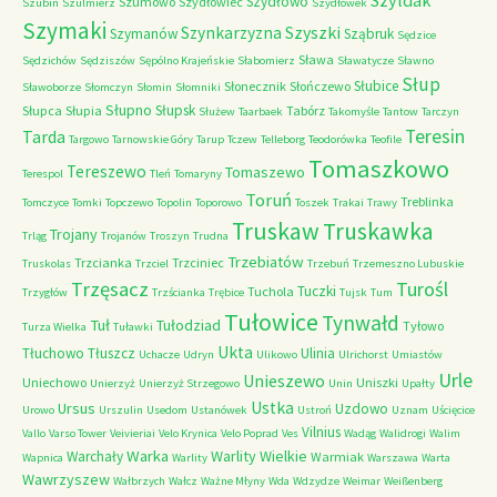
Szyldak
Szydłowo
Szumowo
Szydłowiec
Szubin
Szulmierz
Szydłówek
Szymaki
Szyszki
Szynkarzyzna
Szymanów
Sząbruk
Sędzice
Sława
Sędzichów
Sędziszów
Sępólno Krajeńskie
Słabomierz
Sławatycze
Sławno
Słup
Słubice
Słonecznik
Słończewo
Sławoborze
Słomczyn
Słomin
Słomniki
Słupno
Słupsk
Słupca
Słupia
Tabórz
Służew
Taarbaek
Takomyśle
Tantow
Tarczyn
Teresin
Tarda
Targowo
Tarnowskie Góry
Tarup
Tczew
Telleborg
Teodorówka
Teofile
Tomaszkowo
Tereszewo
Tomaszewo
Terespol
Tleń
Tomaryny
Toruń
Treblinka
Tomczyce
Tomki
Topczewo
Topolin
Toporowo
Toszek
Trakai
Trawy
Truskaw
Truskawka
Trojany
Trląg
Trojanów
Troszyn
Trudna
Trzebiatów
Trzcianka
Trzciniec
Truskolas
Trzciel
Trzebuń
Trzemeszno Lubuskie
Trzęsacz
Turośl
Tuczki
Tuchola
Trzygłów
Trzścianka
Trębice
Tujsk
Tum
Tułowice
Tynwałd
Tuł
Tułodziad
Tyłowo
Turza Wielka
Tuławki
Ukta
Tłuchowo
Tłuszcz
Ulinia
Uchacze
Udryn
Ulikowo
Ulrichorst
Umiastów
Urle
Unieszewo
Uniechowo
Uniszki
Unierzyż
Unierzyż Strzegowo
Unin
Upałty
Ustka
Ursus
Uzdowo
Urowo
Urszulin
Usedom
Ustanówek
Ustroń
Uznam
Uścięcice
Vilnius
Vallo
Varso Tower
Veivieriai
Velo Krynica
Velo Poprad
Ves
Wadąg
Walidrogi
Walim
Warka
Warlity Wielkie
Warchały
Warmiak
Wapnica
Warlity
Warszawa
Warta
Wawrzyszew
Wałbrzych
Wałcz
Ważne Młyny
Wda
Wdzydze
Weimar
Weißenberg