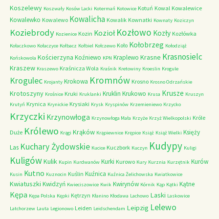
Koszelewy
Kotuń
Kowal
Kowalewice
Koszwały
Kosów Lacki
Kotermań
Kotowice
Kowalicha
Kowalewko
Kowalewo
Kowalik
Kownatki
Kownaty
Koziczyn
Kozłowo
Koziebrody
Kozioł
Kozły
Kozin
Kozłówka
Kozienice
Kołobrzeg
Koło
Kołaczkowo
Kołaczyce
Kołbacz
Kołbiel
Kołczewo
Kołodziąż
Krasnosielc
Kościerzyna
Krasne
Koźniewo
Kraplewo
Końskowola
KPN
Kraszew
Kraśnicza Wola
Kraszewo
Kraśnik
Kretowiny
Kroeslin
Krogule
Kromnów
Krogulec
Krokowa
Krosno
Krojanty
Krosno Odrzańskie
Krusze
Krotoszyny
Kruklin
Krukowo
Kruki
Krośnice
Kruklanki
Krusa
Kruszyn
Krynica
Krysiaki
Krutyń
Krynickie
Krysk
Kryspinów
Krzemieniewo
Krzycko
Krzyczki
Krzynowłoga
Króle
Krzynowłoga Mała
Krzyże
Krzyż Wielkopolski
Królewo
Krąków
Księży
Duże
Krągi
Krąpiewnice
Krępice
Książ
Książ Wielki
Kudypy
Kuchary Żydowskie
Las
Kuczbork
Kucice
Kuczyn
Kuligi
Kuligów
Kulik
Kurki
Kurów
Kurowo
Kupin
Kurdwanów
Kury
Kurznia
Kurzętnik
Kutno
Kuźnica
Kuślin
Kusin
Kuznocin
Kuźnica Żelichowska
Kwiatkowice
Kwiatuszki
Kwidzyń
Kwirynów
Kątne
Kwieciszowice
Kwik
Kórnik
Kąp
Kątki
Kępa
Laski
Kętrzyn
Kępa Polska
Kępki
Kłanino
Kłodawa
Lachowo
Laskowice
Lelewo
Leipzig
Leiden
Latchorzew
Lauta
Legionowo
Leidschendam