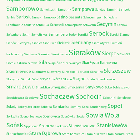
Samborowo
Sampława
Santok
Samoklęski
Samotnik
Sandau
Sanniki
Sarbsk
Sasino
Sassnitz
Sarbia
Sarnaki
Sarnowo
Scheveningen
Schiedam
Secymin
Schwedt
Schiffmuhle
Schleife
Schmilka
Schwepnitz
Schwerin
Seelow
Serock
Senftenberg
Seftenberg
Sellin
Semeliskes
Serby
Serniki
Seroki
Sianno
Siemiany
Siekierki
Sianów
Sieczychy
Siedlce
Siedlisko
Siemiatycze
Siemień
Sieraków
Sierpc
Siewierz
Nadrzeczny
Sieniawa
Siennica
Sierakowice
Siła
Skarżysko Kamienna
Skarlin
Siomki
Sitnica
Sitowa
Skaje
Skarżyce
Skrzeszew
Skierniewice
Skolimów
Skowrony
Skriebinai
Skrudki
Skrwilno
Skępe
Skwierzyna
Skórcz
Skrzynno
Skulsk
Skąpe
Slude
Smardzewice
Smardzewo
Smykowo
Smogulec
Smolarnia
Smarklice
Sobe
Sobieszewo
Sochaczew
Sochocin
Soboklęszcz
Sobolewo
Sokolniki
Sokołowo
Sopot
Sokoły
Somianka
Sokoły Jeziorne
Sokółka
Sominy
Sona
Sondenborg
Sowia Wola
Sosnowica
Sorkwity
Sosno
Sosnowe
Sosnówka
Sowia
Sońsk
Stanisławów
Srebrna
Stanisławowo
Spychowo
Srokowo
Stara Dąbrowa
Starachowice
Stara Kamienica
Stara Kiszewa
Stara Kornica
Stara