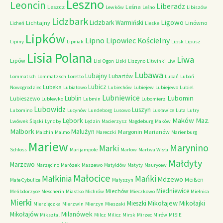
Leszno
Leoncin
Liberadz
Leszcz
Leśna
Lewków
Leśno
Libiszów
Lidzbark
Ligowo
Lidzbark Warmiński
Lichtajny
Linówno
Licheń
Lieske
Lipków
Lipno
Lipowiec Kościelny
Lipiny
Lipniak
Lipsk
Lipusz
Lisia Polana
Liwa
Lipów
Lisi Ogon
Liski
Liszyno
Litwinki
Liw
Lubawa
Lubajny
Lubartów
Lommatsch
Lommatzsch
Loretto
Lubań
Lubań
Lubicz
Lubeka
Nowogrodziec
Lubiatowo
Lubiechów
Lubiejew
Lubiejewo
Lubiel
Lubniewice
Lubomin
Lublin
Lubieszewo
Lublewko
Lubmin
Lubomierz
Lubowidz
Luszyn
Lubomino
Lucynów
Lundeborg
Lusowo
Lusławice
Luta
Lutry
Maków Maz.
Lębork
Lwówek Śląski
Lyndby
Lędzin
Macierzysz
Magdeburg
Maków
Malbork
Malużyn
Margonin
Marianów
Malchin
Malmo
Mareczki
Marienburg
Mariew
Marynino
Marki
Schloss
Marijampole
Marlow
Martwa Wisła
Małdyty
Marzewo
Marzęcino
Marózek
Maszewo
Matyldów
Matyty
Maurycew
Małocice
Małkinia
Mańki
Mdzewo
Meißen
Małe Cybulice
Małyszyn
Miedniewice
Miechów
Melibdorzyce
Mescherin
Miastko
Michrów
Mieczkowo
Mielnica
Mierki
Mikołajew
Mikołajki
Mieszki
Mierziączka
Mierzwin
Mierzyn
Mieszaki
Milanówek
Mikołajów
Miksztal
Milcz
Milicz
Mirsk
Mirzec
Mirów
MISIE