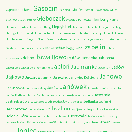
Gąsocin
Gągolin
Gągławki
Głogów
Gładczyn
Głomsk
Głowaczów
Głuch
Głęboczek
Hamburg
Głuchów
Głusk
Głusko
Głębokie
Hajnówka
Hanna
Hejdyk
Hel
Hannover
Harlev
Harsz
Havelberg
Helenka
Hellebaek
Helsignor
Herfolge
Heringsdorf
Hillerod
Hohenreichendorf
Hohensaaten
Hohnstein
Hojerup
Holte
Holthusen
Holzhausen
Horingsdorf
Hormówek
Hornbaek
Horodyszcze
Hoyerswerda
Humięcino
Huta
Izabelin
Isąg
Inowrocław
Iwno
Szklana
Ibramowice
Idzbark
Izbica
Iława
Iłowo
Iłów
Jabłonka
Izdebno
Jabłonna
Iły
Kujawska
Jabłoń
Jachranka
Jadów
Jabłonowo
Jabłonowo Pomorskie
Jadwisin
Janowo
Jajkowo
Jaktorów
Janowiec
Janowiec Kościelny
Jamniki
Janówek
Janów
Januszew
Januszewice
Jany
Janówko
Janów Lubelski
Jastarnia
Janów Podlaski
Jarmatów
Jarnatów
Jarnice
Jarosławiec
Jasionna
Jastrzębia Góra
Jedlanka
Jaszkowo
Jawiszowice
Jawor
Jaworze
Jedliński
Jedwabno
Jednorożec
Jedwabne
Jeglin
Jeglijowiec
Jelcz-Laskowice
Jerzwałd
Jelenia Góra
Jeziorany
Jeleń
Jemna
Jerichov
Jerwałd
Jezierzyce
Jeżewo
Jeże
Jezioro
Jezioro Rożnowskie
jezioro Wulpińskie
Jeziorszczyzna
Jeżów
Joniec
Jurzyn
Jurata
Jugowice