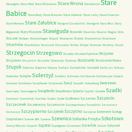
Stare
Stara Wrona
Sławogóra
Stara Wieś
Stara Wiśniewka
Starbienino
Babice
Stare Budy
Stare Drawsko
Stare Jabłonki
Stare Juchy
Stare Osieczno
Stare Załubice
Stare Worowo
Stargard Szczeciński
Starogard
Stary Brus
Stary
Stawiguda
Stary Kraszew
Stawiski
Bógpomóż
Stawisko
Stawno
Stegna
Stilo
Stoczek
Stolpen
Stolzenhagen
Stopsk
Stowęcino
Strabla
Strachomino
Strachowo
Strachów
Strachówka
Stralsund
Straszewo
Stroby
Strojec
Stromiec
Strubiny
Strych
Strzegocin
Strzegowo
Strzyżew
Strzelce
Strzelce Opolskie
Studzianki
Strzyżewo
Studzianki Nowe
Strzyżmin
Strzyżów
Sttenwijk
Studnica
Stupsk
Stęknica
Stępnica
Stężyca
Suchacz
Suchedniów
Suchodół
Suchy Las
Sufczyn
Sulerzyż
Sulejów
Sulechów
Sulibórz
Sulinowo
Sulisławice
Sulmierzyce
Sulęcin
Susz
Swarzewo
Sumowo
Sumówko
Suradówek
Suskowola
Suwałki
Svendborg
Szadki
Swąderki
Swędkowo
Syberia
Swarzędz
Swornegacie
Sypitki
Szadek
Szczecin
Szałkowo
Szczaniec
Szamocin
Szamotuły
Szarlota
Szałas
Szałe
Szczecinek
Szczekociny
Szczenurze
Szczepankowo
Szcześniki
Szczuczarz
Szczypiorno
Szczytno
Szczytniki
Szelment
Szeląg
Szczuczyn
Szczęsne
Szkotowo
Szewnica
Szklarska Poręba
Szepietowo
Szeroki Bór
Szewce
Szreńsk
Szpetal
Sztynort
Szlasy Mieszki
Szparki
Szpiegowo
Szramowo
Sztum