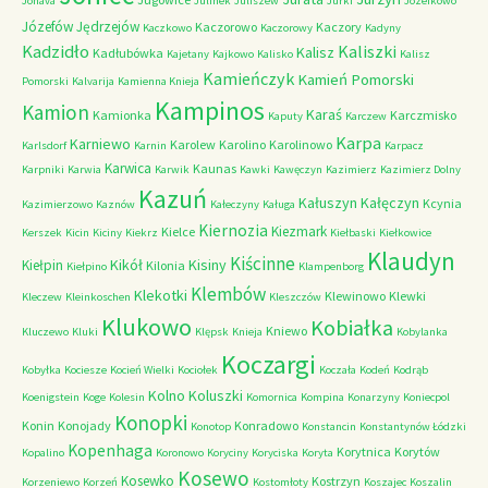
Jonava
Julinek
Juliszew
Jurki
Józefkowo
Józefów
Jędrzejów
Kaczorowo
Kaczory
Kaczkowo
Kaczorowy
Kadyny
Kadzidło
Kaliszki
Kalisz
Kadłubówka
Kajetany
Kajkowo
Kalisko
Kalisz
Kamieńczyk
Kamień Pomorski
Pomorski
Kalvarija
Kamienna Knieja
Kampinos
Kamion
Karaś
Kamionka
Karczmisko
Kaputy
Karczew
Karpa
Karniewo
Karolew
Karolino
Karolinowo
Karlsdorf
Karnin
Karpacz
Karwica
Kaunas
Karpniki
Karwia
Karwik
Kawki
Kawęczyn
Kazimierz
Kazimierz Dolny
Kazuń
Kałuszyn
Kałęczyn
Kcynia
Kazimierzowo
Kaznów
Kałeczyny
Kaługa
Kiernozia
Kiezmark
Kielce
Kerszek
Kicin
Kiciny
Kiekrz
Kiełbaski
Kiełkowice
Klaudyn
Kiścinne
Kikół
Kisiny
Kiełpin
Kilonia
Kiełpino
Klampenborg
Klembów
Klekotki
Klewinowo
Klewki
Kleczew
Kleinkoschen
Kleszczów
Klukowo
Kobiałka
Kniewo
Kluczewo
Kluki
Klępsk
Knieja
Kobylanka
Koczargi
Kobyłka
Kociesze
Kocień Wielki
Kociołek
Koczała
Kodeń
Kodrąb
Kolno
Koluszki
Koenigstein
Koge
Kolesin
Komornica
Kompina
Konarzyny
Koniecpol
Konopki
Konin
Konojady
Konradowo
Konotop
Konstancin
Konstantynów Łódzki
Kopenhaga
Korytnica
Korytów
Kopalino
Koronowo
Koryciny
Koryciska
Koryta
Kosewo
Kosewko
Kostrzyn
Korzeniewo
Korzeń
Kostomłoty
Koszajec
Koszalin