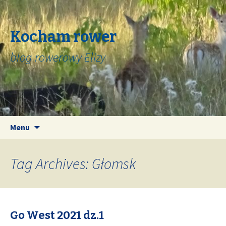
Kocham rower
blog rowerowy Elizy
Skip
Search
Menu
to
for:
content
Tag Archives: Głomsk
Go West 2021 dz.1