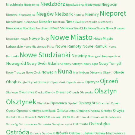
Niedzbórz
Niegocin
Niechłonin
Niedrzwica
Niedźwiadna
Niedźwiedź
Nieporęt
Niegów
Nielbark
Niemiry
Niegowa
Niegowonice
Niemica
Nieszawa
Nieskórz
Niepołomice
Nieradowo
Niestum
Nieszawka
Nietoperek
Nowa Sól
Niewodnica
Nootdorp
Nordhavn
Nowa Wieś Ełcka
Nowa Wrona
Nowe Brzesko
Nowe Miasto
Nowe Guty
Nowe Miasto
Nowe Duninowo
Nowe Ramoty
Nowe Ramuki
Lubawskie
Nowe Miasto nad Pilicą
Nowe
Nowe Studzianki
Nowiny
Rumunki
Nowogard
Nowogrodziec
Nowogród
Nowy Dwór Gdański
Nowy Tomyśl
Nowy Korczyn
Nowy Sącz
Nuna
Nowęcin
Obryte
Nowy Troszyn
Nowy Zyck
Nur
Nyborg
Obierwia
Obroki
Ojrzeń
Obrąb
Ojerzyce
Ocięte
Ocypel
Odrowąż
Ogorzelnik
Ogrodzieniec
Olsztyn
Okuninka
Oleszno
Okalewo
Olecko
Olendy
Olpuch
Olszewka
Olsztynek
Opinogóra
Opalenica
Olędzkie
Opaleń
Opoczno
Opoki
Orneta
Orzysz
Opole
Oporów
Orchowo
Orchówek
Ortel
Ortrand
Oryszew
Orzełek
Osiecko
Osiek
Oschatz
Osie
Osieck
Osieczek
Osiek Drawski
Osmolice
Osnabrueck
Ostrołęka
Ostrowite
Ostroróg
Ostroszowice
Ostrowiec Świętokrzyski
Ostróda
Ostrówek
Ostrów Lubelski
Ostrów Mazowiecka
Ostródy
Ostrów