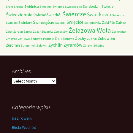
Świdnica
Świebodzin
Świecie
Śrem
Śródka
Świdwin
Świebno
Świebodzice
Świercze
Świerkowo
Świedziebnia
Świeradów Zdrój
Świerzno
Świnoujście
Święcice
Świniary
Żabi Róg
Żabno
Świniarc
Świątki
Święciechów
Żelazowa Wola
Żaby
Żarzyn
Żarów
Żdżar
Żdżarów
Żegiestów
Żerkowice
Żochy
Żuków
Żnin
Żmigród
Żmijewo
Żmijewo-Podusie
Żochowo
Żubryn
Żur
Żychlin
Żyrardów
Żuromin
Żurominek
Żuławki
Żyrzyn
Żółwino
Archives
Archives
Kategoria wpisu
bez roweru
Bliski Wschód