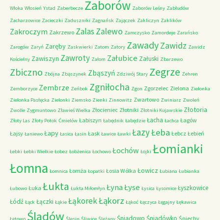
Zaborów
Włoka
Włosień
Ystad
Zaberbecze
Zaborów Leśny
Zabłudów
Zacharzowice
Zacieczki
Zaduszniki
Zagnańsk
Zajączek
Zakliczyn
Zaklików
Zalas
Zalewo
Zakroczym
Zakrzewo
Zamczysko
Zamordeje
Zarańsko
Zawady
Zawidz
Zaręby
Zarogów
Zaryń
Zaskwierki
Zatom
Zatory
Zawidz
Zawroty
Załubice
Zawiszyn
Załuski
Kościelny
Załom
Zbarzewo
Zegrze
Zbiczno
Zbąszyń
Zbójna
Zbąszynek
Zdziwój Stary
Zehren
Zgniłocha
Zembrze
Zgorzelec
Zielona
Zemborzyce
Zeńbok
Zgon
Zielonka
Zwartowo
Zielonka Pasłęcka
Zielonki
Ziemsko
Zienki
Zinnowitz
Zwiniarz
Zwoleń
Złotoria
Złocieniec
Złotniki
Zwolle
Zygmuntowo
Zławieś Wielka
Złotniki Kujawskie
Łacha
Łabiszyn
Łagów
Złoty Las
Złoty Potok
Ćmielów
Łabędnik
Łabędzie
Łachca
Łazy
Łeba
Łapy
Łajsy
Łask
Łebcz
Łebień
Łaniewo
Łasica
Łasin
Ławice
Ławki
Łomianki
Łochów
Łebki
Łebki Wielkie
Łobez
Łobżenica
Łochowo
Łojki
Łomna
Łowicz
Łomża
Łosia Wólka
Łomnica
Łopatki
Łubiana
Łubianka
Łukta
Łyna
Łyse
Łyszkowice
Łuka
Łubowo
Łukta Miłomłyn
Łysica
Łysomice
Łąkorz
Łąkorek
Łódź
Łączki
Łąck
Łąkie
Łąkoć
Łęczyca
Łęgajny
Łękawica
Śladów
Śniadowo
Śniadówko
Śniechy
Łętowo
Ślesin
Śliwice
Ślężany