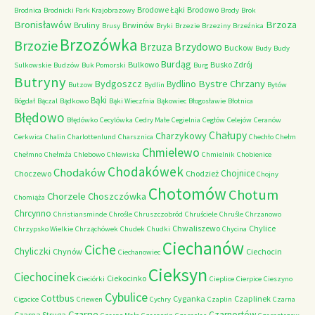
Brodowe Łąki
Brodowo
Brodnica
Brodnicki Park Krajobrazowy
Brody
Brok
Bronisławów
Brzoza
Bruliny
Brwinów
Brusy
Bryki
Brzezie
Brzeziny
Brzeźnica
Brzozówka
Brzozie
Brzydowo
Brzuza
Buckow
Budy
Budy
Burdąg
Bulkowo
Busko Zdrój
Sulkowskie
Budzów
Buk Pomorski
Burg
Butryny
Bystre Chrzany
Bydgoszcz
Bydlino
Butzow
Bydlin
Bytów
Bąki
Bógdał
Bączal
Bądkowo
Bąki Wieczfnia
Bąkowiec
Błogosławie
Błotnica
Błędowo
Błędówko
Cecylówka
Cedry Małe
Cegielnia
Cegłów
Celejów
Ceranów
Chałupy
Charzykowy
Cerkwica
Chalin
Charlottenlund
Charsznica
Chechło
Chełm
Chmielewo
Chełmno
Chełmża
Chlebowo
Chlewiska
Chmielnik
Chobienice
Chodakówek
Chodaków
Chojnice
Choczewo
Chodzież
Chojny
Chotomów
Chotum
Chorzele
Choszczówka
Chomiąża
Chrcynno
Christiansminde
Chrośle
Chruszczobród
Chruściele
Chruśle
Chrzanowo
Chwaliszewo
Chylice
Chrzypsko Wielkie
Chrząchówek
Chudek
Chudki
Chycina
Ciechanów
Ciche
Chyliczki
Chynów
Ciechocin
Ciechanowiec
Cieksyn
Ciechocinek
Ciekocinko
Cieciórki
Cieplice
Cierpice
Cieszyno
Cybulice
Cottbus
Cyganka
Czaplinek
Cigacice
Criewen
Cychry
Czaplin
Czarna
Czarne
Czarnostów
Czarna Struga