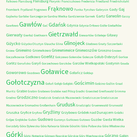
Flensburg
Falkowo
Flansburg
Florynki
Franciszkowo
Fredericia
Friedland
Friedrichstahl
Frąknowo
Gaj
Gady
Frombork
Frydland
Frygnowo
Funka
Fynshav
Gabrysin
Garwolin
Gartz
Gajówka
Garbów
Garczegorze
Gardna Wielka
Gardzienice
Garnek
Gassy
Gawłów
Gdańsk
Gdynia
Gawłowo
Gać
Gdynia Orłowo
Gidle
Giebałtów
Gietrzwałd
Gierwaty
Giławy
Gierłoż
Giethoorn
Giewartów
Gilleleje
Glinojeck
Giżycko
Giżycko Olsztyn
Glaucha
Glina
Glodowo
Gnaty Szczerbaki
Gniewino
Gniewniewice
Gniewoszów
Gniewkowo
Gniezno
Gniew
Gnoien
Goerlitz
Godkowo
Golub-Dobrzyń
Goczałkowice
Golczewo
Goleniów
Golesze
Gorlice
Gorlitz
Goryń
Gorzów Wielkopolski
Gostynin
Goruńsko
Gorzechowo
Gorzków
Gouda
Goławice
Goworowo
Gołańcz
Gozdowo
Gołdap
Gołotczyzna
Gościmin
Gołuń
Gołąb
Gołąbki
Gościno
Goźlin
Graal
Grabie
Muritz
Grabin
Grabowo
Grabów nad Pilicą
Gradki
Graested
Greifswald
Grimma
Grodziczno
Grodno
Grodzisk
Grodzisk Mazowiecki
Grodziszcze
Grodziszcze
Grudusk
Mazowieckie
Gromadno
Großenhain
Grudziądz
Gruenewald
Grunwald
Gryźliny
Gruszka
Gryfice
Grzybowo
Gródek nad Dunajcem
Gryfino
Gródki
Gudowo
Guzów
Gwda Wielka
Grójec
Grębków
Gubin
Guronys
Gutkowo
Gutowo
Gwizdały
Góra Dylewska
Góra Kalwaria
Górale
Góraliki
Góra Puławska
Góra Włodowska
Górki
Górzno
Gąbin
Górki Noteckie
Górowo Iławskie
Górskie
Góry Miechowskie