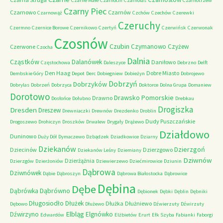
Czarne Małe
Czarnocin
Czarnolas
Czarnotrzew
Czarny Piec
Czarnowo
Czarnów
Czarnowąż
Czchów
Czechów
Czerewki
Czeruchy
Czermno
Czernice Borowe
Czernikowo
Czertyń
Czerwińsk
Czerwonak
Czosnów
Czubin
Czymanowo
Czyżew
Czerwone
Czocha
Dalnia
Cząstków
Dalanówek
Daniłowo
Częstochowa
Daleszyce
Debrzno
Delft
Den Haag
Dobre Miasto
Dembskie Góry
Depot
Derc
Dobiegniew
Dobieżyn
Dobrojewo
Dobrzyń
Dobrzyków
Dobrylas
Dobrzeń
Dobrzyca
Doktorce
Dolna Grupa
Domaniew
Dorotowo
Drawsko Pomorskie
Drawno
Dosłońce
Dołubno
Drebkau
Drogiszka
Dresden
Dreszew
Drewniaczki
Drewnów
Drezdenko
Droblin
Dudy Puszczańskie
Drogoszewo
Drohiczyn
Droszków
Drwalew
Drygały
Drążewo
Działdowo
Duninowo
Duży Dół
Dymaczewo
Dzbądzek
Dziadkowice
Dziarny
Dziekanów
Dzierzgoń
Dziecinów
Dzierzgowo
Dziekanów Leśny
Dziemiany
Dziwnów
Dzierżążnia
Dzierzgów
Dzierżoniów
Dziewierzewo
Dziećmirowice
Dziunin
Dąbrowa
Dziwnówek
Dąbie
Dąbroszyn
Dąbrowa Białostocka
Dąbrowice
Dębina
Dębe
Dąbrówno
Dąbrówka
Dębionek
Dębki
Dęblin
Dębniki
Długosiodło
Dłużek
Dłużka
Dłużniewo
Dębowo
Dłużewo
Dźwierzuty
Dźwirzuty
Elbląg
Dźwirzyno
Elgnówko
Edwardów
Elżbietów
Erurt
Ełk Szyba
Fabianki
Faborgi