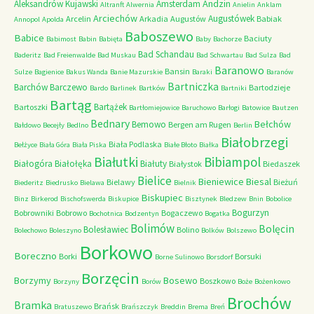
Andzin
Aleksandrów Kujawski
Amsterdam
Altranft
Alwernia
Anielin
Anklam
Arciechów
Augustówek
Arcelin
Arkadia
Augustów
Babiak
Annopol
Apolda
Baboszewo
Babice
Baciuty
Babimost
Babin
Babięta
Baby
Bachorze
Bad Schandau
Baderitz
Bad Freienwalde
Bad Muskau
Bad Schwartau
Bad Sulza
Bad
Baranowo
Bansin
Sulze
Bagienice
Bakus Wanda
Banie Mazurskie
Baraki
Baranów
Bartniczka
Barchów
Barczewo
Bartodzieje
Bardo
Barlinek
Bartków
Bartniki
Bartąg
Bartążek
Bartoszki
Bartłomiejowice
Baruchowo
Barłogi
Batowice
Bautzen
Bednary
Bełchów
Bemowo
Bergen am Rugen
Bałdowo
Becejły
Bedlno
Berlin
Białobrzegi
Biała Podlaska
Bełżyce
Biała Góra
Biała Piska
Białe Błoto
Białka
Białutki
Bibiampol
Białogóra
Białołęka
Białuty
Białystok
Biedaszek
Bielice
Bieniewice
Biesal
Bielawy
Bieżuń
Biederitz
Biedrusko
Bielawa
Bielnik
Biskupiec
Binz
Birkerod
Bischofswerda
Biskupice
Bisztynek
Bledzew
Bnin
Bobolice
Bogurzyn
Bobrowniki
Bobrowo
Bogaczewo
Bochotnica
Bodzentyn
Bogatka
Bolimów
Bolęcin
Bolesławiec
Bolino
Bolechowo
Boleszyno
Bolków
Bolszewo
Borkowo
Boreczno
Borki
Borsuki
Borne Sulinowo
Borsdorf
Borzęcin
Borzymy
Bosewo
Boszkowo
Borzyny
Borów
Boże
Bożenkowo
Brochów
Bramka
Brańsk
Bratuszewo
Brańszczyk
Breddin
Brema
Breń