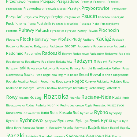
Przechlewo
Przejazd
Przejazdowo
Przedecz
Przemęt
Przepitki
Przesieki
Przyborowice
Przełęk
Przewodowo
Przeszkoda
Przewóz Nurski
Przybysław
Psucin
Przystań
Przytyk
Przyłęk
Przysucha
Przęsławice
Pszczew
Pszczyna
Puck
Pustelnik
Pulsnitz
Purda
Puszcza Mariańska
Puszcza Piska
Puszczykowo
Puławy
Pułtusk
Płochocin
Puttbus
Pyrzowice
Pyrzyce
Pyzdry
Pławno
Raciąż
Płock
Płońsk
Płoniawy
Płudy
Płociczno
Płoty
Racibory
Raciążek
Radom
Racławice
Radawiec
Radgoszcz
Radojewo
Radomierz
Radomierzyce
Radomka
Radoszki
Radomno
Radomsko
Radysy
Radzanowo
Radzanów
Radzewo
Radzieje
Radzymin
Rajkowo
Radziejowice
Radzikowo
Radzików
Radziwiłów
Radzyń
Raki
Rajszew
Rakoszyce
Rakowice
Rakowiec
Ramoty
Ramuki
Ramułtowice
Rathen
Rawa
Rewal
Rawka
Reszel
Mazowiecka
Reda
Regielnica
Regimin
Resko
Ribnitz
Ringebalde
Rogóż
Roguszyn
Rojewo
Rokitno
Rochale
Rogalice
Rogalin
Rogoziniec
Rokitnica
Ropa
Roskilde
Rossoszyca
Rostock
Rostow
Roszczyce
Rotenburg
Rothenburg
Rotterdam
Roztoka
Ruciane-Nida
Rowy
Rozogi
Ruda
Rozalin
Rożnów
Ruda
Rudniki
Ruszczyce
Białaczowska
Rudna
Rudnica
Rudno Jeziorowe
Rugia
Rungsted
Rybno
Ruś
Rutki Kossaki
Ruszkowo
Rutki
Rutka-Tartak
Rybienko
Rybojady
Rychnowo
Rynia
Rydzewo
Ryki
Rynek
Rychliki
Ryczywół
Ryn
Rypin
Ryte
Rząśnik
Błota
Rytro
Rzeczyca
Rzepniki
Rzeszów
Rzuców
Rzymsko
Różan
Rąbież
Rąblów
Rączki
Sadowne Węgrowskie
Sady
Sadoleś
Sabinka
Sadowie