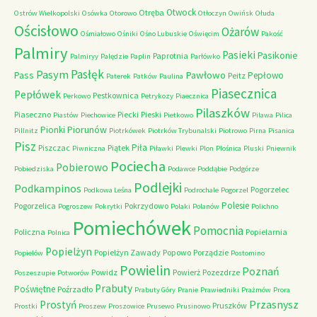
Otwock
Otręba
Ostrów Wielkopolski
Osówka
Otorowo
Otłoczyn
Owińsk
Ołuda
Ościsłowo
Ożarów
Ośmiałowo
Ośniki
Ośno Lubuskie
Oświęcim
Pakość
Palmiry
Pasieki
Pasikonie
Paprotnia
Palmiryy
Palędzie
Paplin
Parłówko
Pasłęk
Pasym
Pawłowo
Pass
Pepłowo
Peitz
Paterek
Patków
Paulina
Piasecznica
Pepłówek
Pestkownica
Perkowo
Petrykozy
Piaecznica
Pilaszków
Piaseczno
Piecki
Pieski
Piastów
Piechowice
Pietkowo
Pilawa
Pilica
Piorunów
Pionki
Pillnitz
Piotrkówek
Piotrków Trybunalski
Piotrowo
Pirna
Pisanica
Pisz
Piła
Piszczac
Piątek
Piwniczna
Piławki
Plewki
Plon
Plośnica
Pluski
Pniewnik
Pociecha
Pobierowo
Pobiedziska
Podawce
Poddąbie
Podgórze
Podlejki
Podkampinos
Pogorzelec
Podkowa Leśna
Podrochale
Pogorzel
Polesie
Pogorzelica
Pokrzydowo
Pogroszew
Pokrytki
Polaki
Polanów
Polichno
Pomiechówek
Pomocnia
Policzna
Popielarnia
Polnica
Popielżyn
Popielżyn Zawady
Popowo
Porządzie
Popielów
Postomino
Powielin
Poznań
Powidz
Powierż
Pozezdrze
Poszeszupie
Potworów
Prabuty
Poświętne
Poźrzadło
Prabuty Góry
Pranie
Prawiedniki
Prażmów
Prora
Przasnysz
Prostyń
Pruszków
Prostki
Proszew
Proszowice
Prusewo
Prusinowo