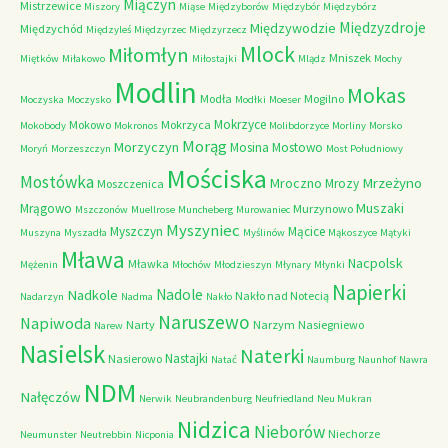
Miączyn
Mistrzewice
Miszory
Miąse
Międzyborów
Międzybór
Międzybórz
Międzyzdroje
Międzywodzie
Międzychód
Międzyleś
Międzyrzec
Międzyrzecz
Mlock
Miłomłyn
Mniszek
Miętków
Miłakowo
Miłostajki
Mlądz
Mochy
Modlin
Mokas
Modła
Mogilno
Moczyska
Moczysko
Modłki
Moeser
Mokrzyce
Mokowo
Mokrzyca
Mokobody
Mokronos
Molibdorzyce
Morliny
Morsko
Morąg
Morzyczyn
Mosina
Mostowo
Moryń
Morzeszczyn
Most Południowy
Mościska
Mostówka
Mrzeżyno
Mroczno
Mrozy
Moszczenica
Muszaki
Mrągowo
Murzynowo
Mszczonów
Muellrose
Muncheberg
Murowaniec
Myszyniec
Myszczyn
Mącice
Muszyna
Myszadła
Myślinów
Mąkoszyce
Mątyki
Mława
Nacpolsk
Mławka
Mężenin
Młochów
Młodzieszyn
Młynary
Młynki
Napierki
Nadkole
Nadole
Nakło nad Notecią
Nadarzyn
Nadma
Nakło
Naruszewo
Napiwoda
Narty
Narzym
Nasiegniewo
Narew
Nasielsk
Naterki
Nastajki
Nasierowo
Natać
Naumburg
Naunhof
Nawra
NDM
Nałęczów
Nerwik
Neubrandenburg
Neufriedland
Neu Mukran
Nidzica
Nieborów
Niechorze
Neumunster
Neutrebbin
Nicponia