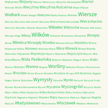
Wejsuny
Wiartel
Wejherowo
Welzow
Wereszczyn
Weronika
Westerplatte
Wieczfnia Kościelna
Wieczfnia
Wicko
Wichulec
Wiejce
Wiejsce
Wiersze
Wielbark
Wieliszew
Wieniec
Wieleń
Wielgie
Wielka Piaśnica
Wierzchucino
Wierzchowo
Wierzba
Wierzbica
Wierzbinek
Wierzbno
Wierzchołek
Wikielec
Wiktorów
Wierzchy
Wiesiółka
Wiewiec
Wiewiórów
Wilanów
Wilczkowo
Wilków
Windyki
Wilkasy
Wilczęta
Wilga
Wincenta
Wincentowo
Wincentów
Winnica
Wirwajdy
Wisełka
Witoldów
Wizna
Winiec
Witkowo
Witnica
Wkra
Wlewsk
Wiśniewo
Wnory Wandy
Więcławice
Wiślica
Wiśniowo Ełckie
Wojcieszyn
Wojszczyce
Wodzisław
Wojciechów
Wojnicz
Wojnowice
Wojszki
Wola
Wola Pasikońska
Wolin
Wola Młocka
Wolbrom
Wolbórka
Wolgast
Wolica
Worliny
Wonna
Wolsztyn
Wolnica
Worgule
Wołkowe
Wriezen
Wrocimowice
Wrocław
Września
Wydminy
Wrocki
Wrona
Wrzask
Wrzeście
Wrząca
WTR
Wygoda
Wymysły
Wynki
Wygon
Wykrot
Wylazłowo
Wymyśle
Wyrzysk
Wyrzysk Osiek
Wyszogród
Wyszków
Wysoka
Wysokie Mazowieckie
Wyszel
Wyszyny
Wywła
Wólka Radzymińska
Wójcin
Wólka
Wólka Majdańska
Wólka Smolana
Wąbrzeźno
Wąsy
Wąchock
Wąsewo
Węgrów
Wągrodno
Wąpielsk
Wąwolnica
Wędrzyn
Węgliniec
Władysławowo
Włocławek
Wężyska
Władysławów
Włodawa
Włodowice