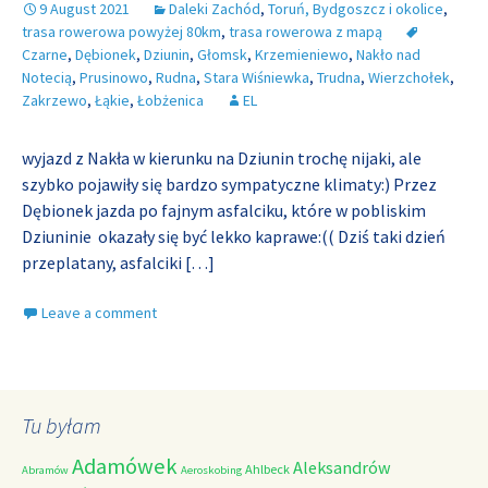
9 August 2021
Daleki Zachód
,
Toruń, Bydgoszcz i okolice
,
trasa rowerowa powyżej 80km
,
trasa rowerowa z mapą
Czarne
,
Dębionek
,
Dziunin
,
Głomsk
,
Krzemieniewo
,
Nakło nad
Notecią
,
Prusinowo
,
Rudna
,
Stara Wiśniewka
,
Trudna
,
Wierzchołek
,
Zakrzewo
,
Łąkie
,
Łobżenica
EL
wyjazd z Nakła w kierunku na Dziunin trochę nijaki, ale
szybko pojawiły się bardzo sympatyczne klimaty:) Przez
Dębionek jazda po fajnym asfalciku, które w pobliskim
Dziuninie okazały się być lekko kaprawe:(( Dziś taki dzień
przeplatany, asfalciki
[…]
Leave a comment
Tu byłam
Adamówek
Aleksandrów
Ahlbeck
Abramów
Aeroskobing