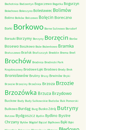
Bogurzyn
Bogaczewo
Bochotnica
Bodzentyn
Bogatka
Bolimów
Bolesławiec
Bolechowo
Boleszyno
Bolęcin
Boreczno
Bolino
Bolków
Bolszewo
Borkowo
Borki
Borne Sulinowo
Borsdorf
Borzęcin
Borzymy
Borsuki
Borzyny
Borów
Bramka
Bosewo
Boszkowo
Boże
Bożenkowo
Brańsk
Bratuszewo
Brańszczyk
Breddin
Brema
Breń
Brochów
Brodnica
Brodnicki Park
Brodowe Łąki
Brodowo
Krajobrazowy
Brody
Brok
Bronisławów
Bruliny
Brwinów
Brusy
Bryki
Brzozie
Brzoza
Brzezie
Brzeziny
Brzeźnica
Brzozówka
Brzydowo
Brzuza
Buckow
Budy
Budy Sulkowskie
Budzów
Buk Pomorski
Butryny
Burdąg
Bulkowo
Busko Zdrój
Burg
Bystre
Bydgoszcz
Bydlino
Butzow
Bydlin
Chrzany
Bąki
Bytów
Bógdał
Bączal
Bądkowo
Bąki
Błędowo