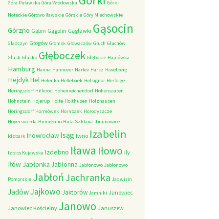
Górki
Góra Puławska
Góra Włodowska
Górki
Noteckie
Górowo Iławskie
Górskie
Góry Miechowskie
Gąsocin
Górzno
Gąbin
Gągolin
Gągławki
Głogów
Gładczyn
Głomsk
Głowaczów
Głuch
Głuchów
Głęboczek
Głusk
Głusko
Głębokie
Hajnówka
Hamburg
Hanna
Hannover
Harlev
Harsz
Havelberg
Hejdyk
Hel
Helenka
Hellebaek
Helsignor
Herfolge
Heringsdorf
Hillerod
Hohenreichendorf
Hohensaaten
Hohnstein
Hojerup
Holte
Holthusen
Holzhausen
Horingsdorf
Hormówek
Hornbaek
Horodyszcze
Hoyerswerda
Humięcino
Huta Szklana
Ibramowice
Izabelin
Isąg
Inowrocław
Iwno
Idzbark
Iława
Iłowo
Izdebno
Iły
Izbica Kujawska
Iłów
Jabłonka
Jabłonna
Jabłonowo
Jabłonowo
Jabłoń
Jachranka
Pomorskie
Jadwisin
Jajkowo
Jadów
Jaktorów
Janowiec
Jamniki
Janowo
Janowiec Kościelny
Januszew