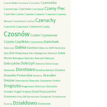
Czarnostów
Czarne Małe
Czarnocin
Czarnolas
Czarny Piec
Czarnowo
Czarnotrzew
Czarnowąż
Czarnów
Czchów
Czechów
Czerewki
Czermno
Czernice
Czeruchy
Borowe
Czernikowo
Czertyń
Czerwone
Czerwińsk
Czerwonak
Czocha
Czosnów
Czubin
Czymanowo
Cząstków
Czyżew
Dalanówek
Częstochowa
Dalnia
Daniłowo
Daleszyce
Debrzno
Delft
Dembskie
Den Haag
Dobre
Góry
Depot
Derc
Dobiegniew
Dobieżyn
Miasto
Dobrojewo
Dobrylas
Dobrzeń
Dobrzyca
Dobrzyń
Dobrzyków
Doktorce
Dolna Grupa
Dorotowo
Drawno
Domaniew
Dosłońce
Dołubno
Dresden
Drawsko Pomorskie
Drebkau
Dreszew
Drewniaczki
Drewnów
Drezdenko
Droblin
Drogiszka
Drogoszewo
Drohiczyn
Droszków
Dudy Puszczańskie
Drwalew
Drygały
Drążewo
Duninowo
Duży Dół
Dymaczewo
Dzbądzek
Dziadkowice
Działdowo
Dziecinów
Dziarny