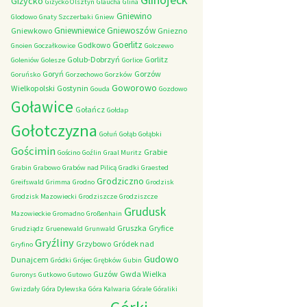
Giżycko
Giżycko Olsztyn
Glaucha
Glina
Gniewino
Glodowo
Gnaty Szczerbaki
Gniew
Gniewniewice
Gniewoszów
Gniewkowo
Gniezno
Goerlitz
Godkowo
Gnoien
Goczałkowice
Golczewo
Golub-Dobrzyń
Gorlitz
Goleniów
Golesze
Gorlice
Goryń
Gorzów
Goruńsko
Gorzechowo
Gorzków
Goworowo
Wielkopolski
Gostynin
Gouda
Gozdowo
Goławice
Gołańcz
Gołdap
Gołotczyzna
Gołuń
Gołąb
Gołąbki
Gościmin
Grabie
Gościno
Goźlin
Graal Muritz
Grabin
Grabowo
Grabów nad Pilicą
Gradki
Graested
Grodziczno
Greifswald
Grimma
Grodno
Grodzisk
Grodzisk Mazowiecki
Grodziszcze
Grodziszcze
Grudusk
Mazowieckie
Gromadno
Großenhain
Gruszka
Gryfice
Grudziądz
Gruenewald
Grunwald
Gryźliny
Grzybowo
Gródek nad
Gryfino
Gudowo
Dunajcem
Gródki
Grójec
Grębków
Gubin
Guzów
Gwda Wielka
Guronys
Gutkowo
Gutowo
Gwizdały
Góra Dylewska
Góra Kalwaria
Górale
Góraliki