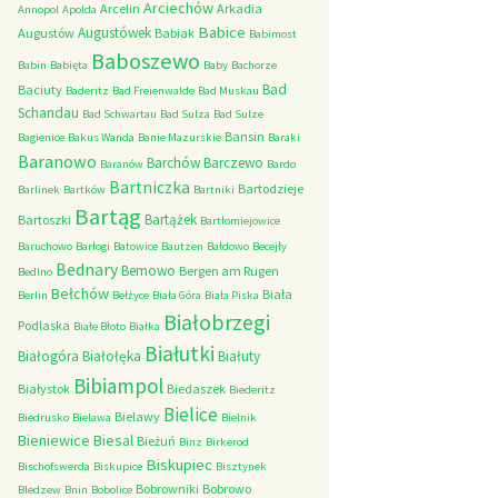
Arciechów
Arcelin
Arkadia
Annopol
Apolda
Babice
Augustówek
Augustów
Babiak
Babimost
Baboszewo
Babin
Babięta
Baby
Bachorze
Bad
Baciuty
Baderitz
Bad Freienwalde
Bad Muskau
Schandau
Bad Schwartau
Bad Sulza
Bad Sulze
Bansin
Bagienice
Bakus Wanda
Banie Mazurskie
Baraki
Baranowo
Barchów
Barczewo
Baranów
Bardo
Bartniczka
Bartodzieje
Barlinek
Bartków
Bartniki
Bartąg
Bartążek
Bartoszki
Bartłomiejowice
Baruchowo
Barłogi
Batowice
Bautzen
Bałdowo
Becejły
Bednary
Bemowo
Bergen am Rugen
Bedlno
Bełchów
Biała
Berlin
Bełżyce
Biała Góra
Biała Piska
Białobrzegi
Podlaska
Białe Błoto
Białka
Białutki
Białogóra
Białołęka
Białuty
Bibiampol
Białystok
Biedaszek
Biederitz
Bielice
Bielawy
Biedrusko
Bielawa
Bielnik
Bieniewice
Biesal
Bieżuń
Binz
Birkerod
Biskupiec
Bischofswerda
Biskupice
Bisztynek
Bobrowniki
Bobrowo
Bledzew
Bnin
Bobolice