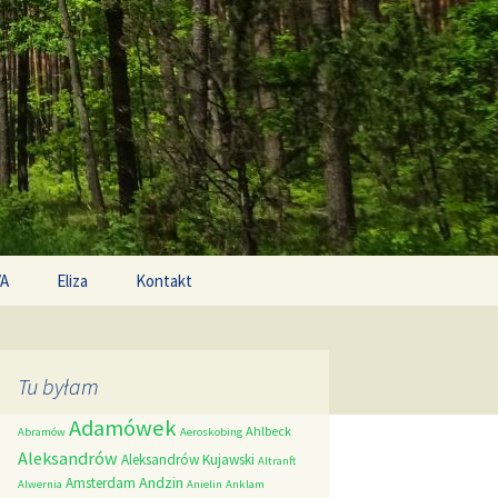
Search
/A
Eliza
Kontakt
for:
Tu byłam
Adamówek
Ahlbeck
Abramów
Aeroskobing
Aleksandrów
Aleksandrów Kujawski
Altranft
Andzin
Amsterdam
Alwernia
Anielin
Anklam