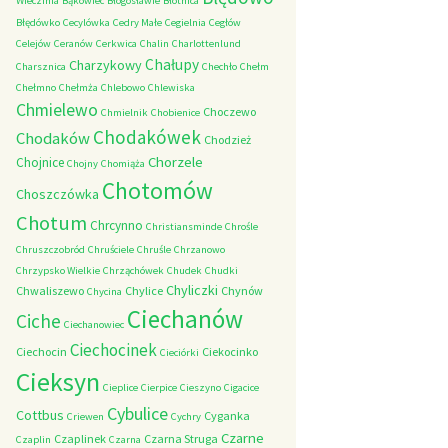
Wieczfnia
Bąkowiec
Błogosławie
Błotnica
Błędówko
Cecylówka
Cedry Małe
Cegielnia
Cegłów
Celejów
Ceranów
Cerkwica
Chalin
Charlottenlund
Chałupy
Charzykowy
Charsznica
Chechło
Chełm
Chełmno
Chełmża
Chlebowo
Chlewiska
Chmielewo
Choczewo
Chmielnik
Chobienice
Chodakówek
Chodaków
Chodzież
Chorzele
Chojnice
Chojny
Chomiąża
Chotomów
Choszczówka
Chotum
Chrcynno
Christiansminde
Chrośle
Chruszczobród
Chruściele
Chruśle
Chrzanowo
Chrzypsko Wielkie
Chrząchówek
Chudek
Chudki
Chyliczki
Chwaliszewo
Chylice
Chynów
Chycina
Ciechanów
Ciche
Ciechanowiec
Ciechocinek
Ciechocin
Ciekocinko
Cieciórki
Cieksyn
Cieplice
Cierpice
Cieszyno
Cigacice
Cybulice
Cottbus
Cyganka
Criewen
Cychry
Czarne
Czaplinek
Czarna Struga
Czaplin
Czarna