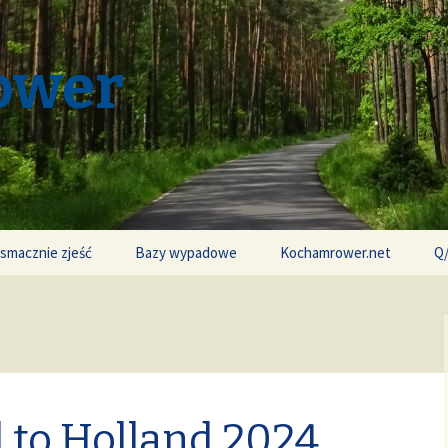
ower
 smacznie zjeść
Bazy wypadowe
Kochamrower.net
Q
 to Holland 2024