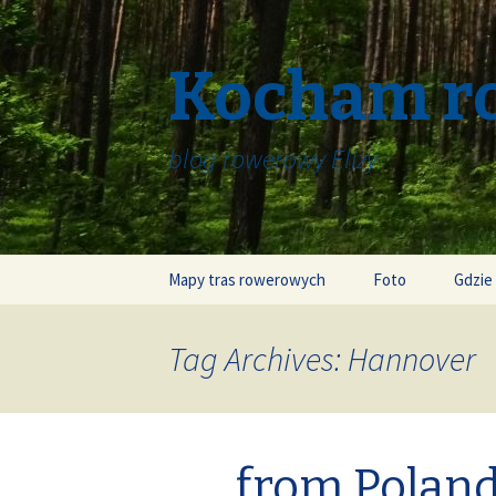
Kocham r
blog rowerowy Elizy
Skip
Mapy tras rowerowych
Foto
Gdzie
to
content
Tag Archives: Hannover
from Poland