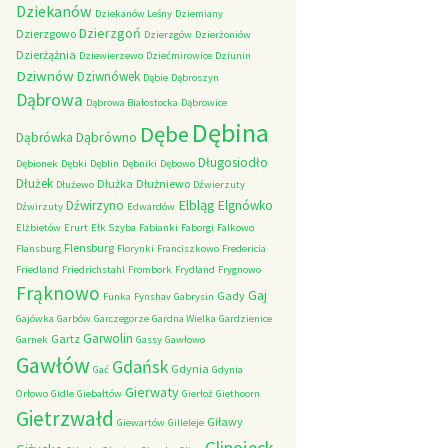
Dziekanów
Dziekanów Leśny
Dziemiany
Dzierzgoń
Dzierzgowo
Dzierzgów
Dzierżoniów
Dzierżążnia
Dziewierzewo
Dziećmirowice
Dziunin
Dziwnów
Dziwnówek
Dąbie
Dąbroszyn
Dąbrowa
Dąbrowa Białostocka
Dąbrowice
Dębina
Dębe
Dąbrówno
Dąbrówka
Długosiodło
Dębionek
Dębki
Dęblin
Dębniki
Dębowo
Dłużek
Dłużka
Dłużniewo
Dłużewo
Dźwierzuty
Elbląg
Dźwirzyno
Elgnówko
Dźwirzuty
Edwardów
Elżbietów
Erurt
Ełk Szyba
Fabianki
Faborgi
Falkowo
Flensburg
Flansburg
Florynki
Franciszkowo
Fredericia
Friedland
Friedrichstahl
Frombork
Frydland
Frygnowo
Frąknowo
Gaj
Gady
Funka
Fynshav
Gabrysin
Gajówka
Garbów
Garczegorze
Gardna Wielka
Gardzienice
Garwolin
Gartz
Garnek
Gassy
Gawłowo
Gawłów
Gdańsk
Gdynia
Gać
Gdynia
Gierwaty
Orłowo
Gidle
Giebałtów
Gierłoż
Giethoorn
Gietrzwałd
Giławy
Giewartów
Gilleleje
Glinojeck