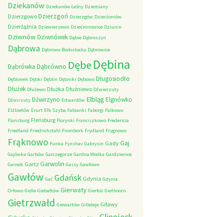
Dziekanów
Dziekanów Leśny
Dziemiany
Dzierzgoń
Dzierzgowo
Dzierzgów
Dzierżoniów
Dzierżążnia
Dziewierzewo
Dziećmirowice
Dziunin
Dziwnów
Dziwnówek
Dąbie
Dąbroszyn
Dąbrowa
Dąbrowa Białostocka
Dąbrowice
Dębina
Dębe
Dąbrówno
Dąbrówka
Długosiodło
Dębionek
Dębki
Dęblin
Dębniki
Dębowo
Dłużek
Dłużka
Dłużniewo
Dłużewo
Dźwierzuty
Elbląg
Dźwirzyno
Elgnówko
Dźwirzuty
Edwardów
Elżbietów
Erurt
Ełk Szyba
Fabianki
Faborgi
Falkowo
Flensburg
Flansburg
Florynki
Franciszkowo
Fredericia
Friedland
Friedrichstahl
Frombork
Frydland
Frygnowo
Frąknowo
Gaj
Gady
Funka
Fynshav
Gabrysin
Gajówka
Garbów
Garczegorze
Gardna Wielka
Gardzienice
Garwolin
Gartz
Garnek
Gassy
Gawłowo
Gawłów
Gdańsk
Gdynia
Gać
Gdynia
Gierwaty
Orłowo
Gidle
Giebałtów
Gierłoż
Giethoorn
Gietrzwałd
Giławy
Giewartów
Gilleleje
Glinojeck