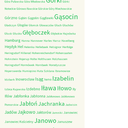
Górki
Góra Puławska
Góra Włodowska
Górki
Noteckie
Górowo Iławskie
Górskie
Góry Miechowskie
Gąsocin
Górzno
Gąbin
Gągolin
Gągławki
Głogów
Gładczyn
Głomsk
Głowaczów
Głuch
Głuchów
Głęboczek
Głusk
Głusko
Głębokie
Hajnówka
Hamburg
Hanna
Hannover
Harlev
Harsz
Havelberg
Hejdyk
Hel
Helenka
Hellebaek
Helsignor
Herfolge
Heringsdorf
Hillerod
Hohenreichendorf
Hohensaaten
Hohnstein
Hojerup
Holte
Holthusen
Holzhausen
Horingsdorf
Hormówek
Hornbaek
Horodyszcze
Hoyerswerda
Humięcino
Huta Szklana
Ibramowice
Izabelin
Isąg
Inowrocław
Iwno
Idzbark
Iława
Iłowo
Izdebno
Iły
Izbica Kujawska
Iłów
Jabłonka
Jabłonna
Jabłonowo
Jabłonowo
Jabłoń
Jachranka
Pomorskie
Jadwisin
Jajkowo
Jadów
Jaktorów
Janowiec
Jamniki
Janowo
Janowiec Kościelny
Januszew