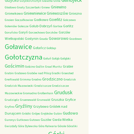
Giżycko
Giżycko Olsztyn
Glaucha
Glina
Gniewino
Glodowo
Gnaty Szczerbaki
Gniew
Gniewniewice
Gniewoszów
Gniewkowo
Gniezno
Goerlitz
Godkowo
Gnoien
Goczałkowice
Golczewo
Golub-Dobrzyń
Gorlitz
Goleniów
Golesze
Gorlice
Goryń
Gorzów
Goruńsko
Gorzechowo
Gorzków
Goworowo
Wielkopolski
Gostynin
Gouda
Gozdowo
Goławice
Gołańcz
Gołdap
Gołotczyzna
Gołuń
Gołąb
Gołąbki
Gościmin
Grabie
Gościno
Goźlin
Graal Muritz
Grabin
Grabowo
Grabów nad Pilicą
Gradki
Graested
Grodziczno
Greifswald
Grimma
Grodno
Grodzisk
Grodzisk Mazowiecki
Grodziszcze
Grodziszcze
Grudusk
Mazowieckie
Gromadno
Großenhain
Gruszka
Gryfice
Grudziądz
Gruenewald
Grunwald
Gryźliny
Grzybowo
Gródek nad
Gryfino
Gudowo
Dunajcem
Gródki
Grójec
Grębków
Gubin
Guzów
Gwda Wielka
Guronys
Gutkowo
Gutowo
Gwizdały
Góra Dylewska
Góra Kalwaria
Górale
Góraliki