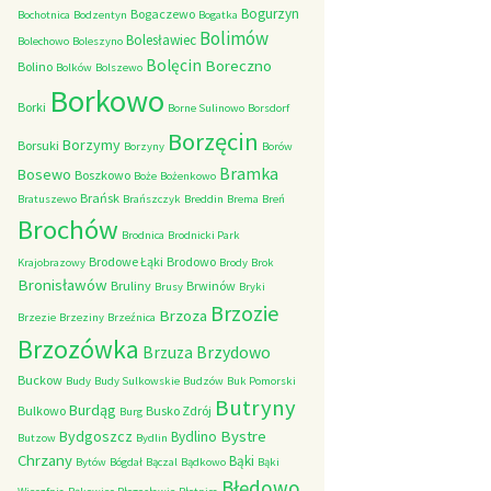
Bogurzyn
Bogaczewo
Bochotnica
Bodzentyn
Bogatka
Bolimów
Bolesławiec
Bolechowo
Boleszyno
Bolęcin
Boreczno
Bolino
Bolków
Bolszewo
Borkowo
Borki
Borne Sulinowo
Borsdorf
Borzęcin
Borzymy
Borsuki
Borzyny
Borów
Bramka
Bosewo
Boszkowo
Boże
Bożenkowo
Brańsk
Bratuszewo
Brańszczyk
Breddin
Brema
Breń
Brochów
Brodnica
Brodnicki Park
Brodowe Łąki
Brodowo
Krajobrazowy
Brody
Brok
Bronisławów
Bruliny
Brwinów
Brusy
Bryki
Brzozie
Brzoza
Brzezie
Brzeziny
Brzeźnica
Brzozówka
Brzydowo
Brzuza
Buckow
Budy
Budy Sulkowskie
Budzów
Buk Pomorski
Butryny
Burdąg
Bulkowo
Busko Zdrój
Burg
Bystre
Bydgoszcz
Bydlino
Butzow
Bydlin
Chrzany
Bąki
Bytów
Bógdał
Bączal
Bądkowo
Bąki
Błędowo