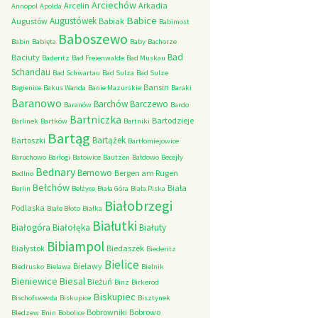
Arciechów
Arcelin
Arkadia
Annopol
Apolda
Babice
Augustówek
Augustów
Babiak
Babimost
Baboszewo
Babin
Babięta
Baby
Bachorze
Bad
Baciuty
Baderitz
Bad Freienwalde
Bad Muskau
Schandau
Bad Schwartau
Bad Sulza
Bad Sulze
Bansin
Bagienice
Bakus Wanda
Banie Mazurskie
Baraki
Baranowo
Barchów
Barczewo
Baranów
Bardo
Bartniczka
Bartodzieje
Barlinek
Bartków
Bartniki
Bartąg
Bartążek
Bartoszki
Bartłomiejowice
Baruchowo
Barłogi
Batowice
Bautzen
Bałdowo
Becejły
Bednary
Bemowo
Bergen am Rugen
Bedlno
Bełchów
Biała
Berlin
Bełżyce
Biała Góra
Biała Piska
Białobrzegi
Podlaska
Białe Błoto
Białka
Białutki
Białogóra
Białołęka
Białuty
Bibiampol
Białystok
Biedaszek
Biederitz
Bielice
Bielawy
Biedrusko
Bielawa
Bielnik
Bieniewice
Biesal
Bieżuń
Binz
Birkerod
Biskupiec
Bischofswerda
Biskupice
Bisztynek
Bobrowniki
Bobrowo
Bledzew
Bnin
Bobolice