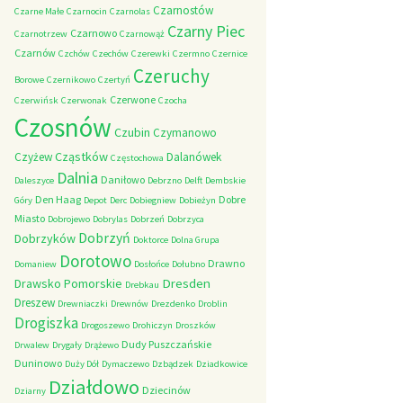
Czarnostów
Czarne Małe
Czarnocin
Czarnolas
Czarny Piec
Czarnowo
Czarnotrzew
Czarnowąż
Czarnów
Czchów
Czechów
Czerewki
Czermno
Czernice
Czeruchy
Borowe
Czernikowo
Czertyń
Czerwone
Czerwińsk
Czerwonak
Czocha
Czosnów
Czubin
Czymanowo
Cząstków
Czyżew
Dalanówek
Częstochowa
Dalnia
Daniłowo
Daleszyce
Debrzno
Delft
Dembskie
Den Haag
Dobre
Góry
Depot
Derc
Dobiegniew
Dobieżyn
Miasto
Dobrojewo
Dobrylas
Dobrzeń
Dobrzyca
Dobrzyń
Dobrzyków
Doktorce
Dolna Grupa
Dorotowo
Drawno
Domaniew
Dosłońce
Dołubno
Dresden
Drawsko Pomorskie
Drebkau
Dreszew
Drewniaczki
Drewnów
Drezdenko
Droblin
Drogiszka
Drogoszewo
Drohiczyn
Droszków
Dudy Puszczańskie
Drwalew
Drygały
Drążewo
Duninowo
Duży Dół
Dymaczewo
Dzbądzek
Dziadkowice
Działdowo
Dziecinów
Dziarny