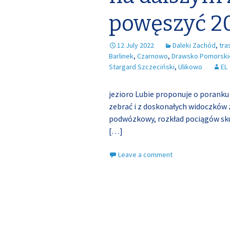
powęszyć 20
12 July 2022
Daleki Zachód
,
tra
Barlinek
,
Czarnowo
,
Drawsko Pomorski
Stargard Szczeciński
,
Ulikowo
EL
jezioro Lubie proponuje o poranku
zebrać i z doskonałych widoczków 
podwózkowy, rozkład pociągów sk
[…]
Leave a comment