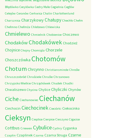
Wieczfnia
Bąkowiec
Błogosławie
Błotnica
Błędówko
Cecylówka
Cedry Małe
Cegielnia
Cegłów
Celejów
Ceranów
Cerkwica
Chalin
Charlottenlund
Chałupy
Charzykowy
Charsznica
Chechło
Chełm
Chełmno
Chełmża
Chlebowo
Chlewiska
Chmielewo
Choczewo
Chmielnik
Chobienice
Chodakówek
Chodaków
Chodzież
Chorzele
Chojnice
Chojny
Chomiąża
Chotomów
Choszczówka
Chotum
Chrcynno
Christiansminde
Chrośle
Chruszczobród
Chruściele
Chruśle
Chrzanowo
Chrzypsko Wielkie
Chrząchówek
Chudek
Chudki
Chyliczki
Chwaliszewo
Chylice
Chynów
Chycina
Ciechanów
Ciche
Ciechanowiec
Ciechocinek
Ciechocin
Ciekocinko
Cieciórki
Cieksyn
Cieplice
Cierpice
Cieszyno
Cigacice
Cybulice
Cottbus
Cyganka
Criewen
Cychry
Czarne
Czaplinek
Czarna Struga
Czaplin
Czarna