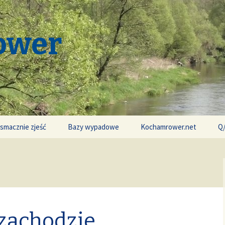
ower
 smacznie zjeść
Bazy wypadowe
Kochamrower.net
Q
zachodzie