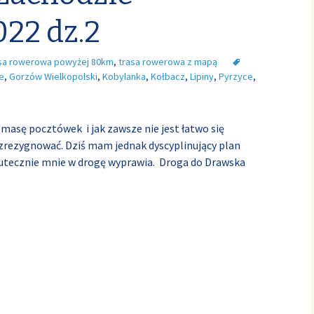
22 dz.2
sa rowerowa powyżej 80km
,
trasa rowerowa z mapą
e
,
Gorzów Wielkopolski
,
Kobylanka
,
Kołbacz
,
Lipiny
,
Pyrzyce
,
 masę pocztówek i jak zawsze nie jest łatwo się
zrezygnować. Dziś mam jednak dyscyplinujący plan
utecznie mnie w drogę wyprawia. Droga do Drawska