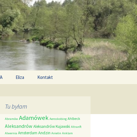
Search
/A
Eliza
Kontakt
for:
Tu byłam
Adamówek
Ahlbeck
Abramów
Aeroskobing
Aleksandrów
Aleksandrów Kujawski
Altranft
Andzin
Amsterdam
Alwernia
Anielin
Anklam