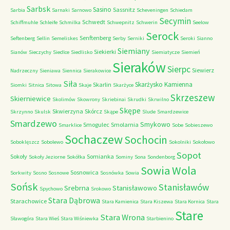
Sarbsk
Sasino
Sassnitz
Sarbia
Sarnaki
Sarnowo
Scheveningen
Schiedam
Secymin
Schwedt
Schiffmuhle
Schleife
Schmilka
Schwepnitz
Schwerin
Seelow
Serock
Senftenberg
Seftenberg
Sellin
Semeliskes
Serby
Serniki
Seroki
Sianno
Siemiany
Siekierki
Sianów
Sieczychy
Siedlce
Siedlisko
Siemiatycze
Siemień
Sieraków
Sierpc
Siewierz
Nadrzeczny
Sieniawa
Siennica
Sierakowice
Siła
Skarżysko Kamienna
Skarlin
Siomki
Sitnica
Sitowa
Skaje
Skarżyce
Skrzeszew
Skierniewice
Skolimów
Skowrony
Skriebinai
Skrudki
Skrwilno
Skępe
Skwierzyna
Skórcz
Skrzynno
Skulsk
Skąpe
Slude
Smardzewice
Smardzewo
Smykowo
Smogulec
Smolarnia
Smarklice
Sobe
Sobieszewo
Sochaczew
Sochocin
Soboklęszcz
Sobolewo
Sokolniki
Sokołowo
Sopot
Sokoły
Somianka
Sokoły Jeziorne
Sokółka
Sominy
Sona
Sondenborg
Sowia Wola
Sosnowica
Sorkwity
Sosno
Sosnowe
Sosnówka
Sowia
Sońsk
Stanisławów
Srebrna
Stanisławowo
Spychowo
Srokowo
Stara Dąbrowa
Starachowice
Stara Kamienica
Stara Kiszewa
Stara Kornica
Stara
Stare
Stara Wrona
Sławogóra
Stara Wieś
Stara Wiśniewka
Starbienino