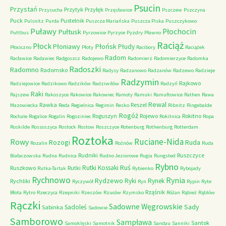
Psucin
Przystań
Przytyk
Przyłęk
Przysucha
Przęsławice
Pszczew
Pszczyna
Puck
Pustelnik
Pulsnitz
Purda
Puszcza Mariańska
Puszcza Piska
Puszczykowo
Puławy
Pułtusk
Płochocin
Puttbus
Pyrzowice
Pyrzyce
Pyzdry
Pławno
Raciąż
Płock
Płońsk
Płoniawy
Płudy
Płociczno
Płoty
Racibory
Raciążek
Radom
Racławice
Radawiec
Radgoszcz
Radojewo
Radomierz
Radomierzyce
Radomka
Radoszki
Radomno
Radomsko
Radysy
Radzanowo
Radzanów
Radzewo
Radzieje
Radzymin
Rajkowo
Radziejowice
Radzikowo
Radzików
Radziwiłów
Radzyń
Raki
Rajszew
Rakoszyce
Rakowice
Rakowiec
Ramoty
Ramuki
Ramułtowice
Rathen
Rawa
Rewal
Rawka
Reszel
Mazowiecka
Reda
Regielnica
Regimin
Resko
Ribnitz
Ringebalde
Rogóż
Roguszyn
Rojewo
Rokitno
Rochale
Rogalice
Rogalin
Rogoziniec
Rokitnica
Ropa
Roskilde
Rossoszyca
Rostock
Rostow
Roszczyce
Rotenburg
Rothenburg
Rotterdam
Roztoka
Ruciane-Nida
Rowy
Rozogi
Ruda
Rozalin
Rożnów
Ruda
Rudniki
Ruszczyce
Białaczowska
Rudna
Rudnica
Rudno Jeziorowe
Rugia
Rungsted
Rybno
Ruś
Rutki Kossaki
Ruszkowo
Rutki
Rutka-Tartak
Rybienko
Rybojady
Rychnowo
Rynia
Rydzewo
Ryki
Rynek
Rychliki
Ryczywół
Ryn
Rypin
Ryte
Rząśnik
Błota
Rytro
Rzeczyca
Rzepniki
Rzeszów
Rzuców
Rzymsko
Różan
Rąbież
Rąblów
Rączki
Sadowne Węgrowskie
Sady
Sadoleś
Sabinka
Sadowie
Samborowo
Sampława
Santok
Samoklęski
Samotnik
Sandau
Sanniki