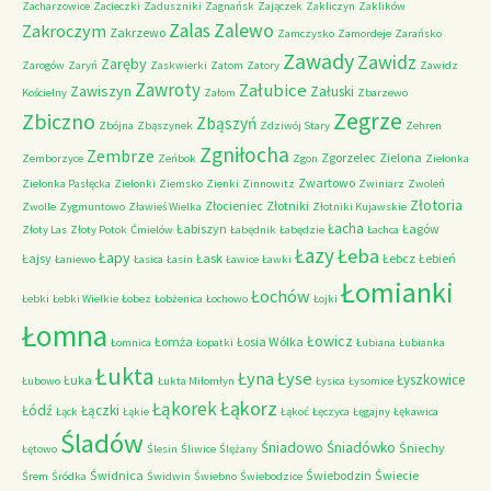
Zacharzowice
Zacieczki
Zaduszniki
Zagnańsk
Zajączek
Zakliczyn
Zaklików
Zalas
Zalewo
Zakroczym
Zakrzewo
Zamczysko
Zamordeje
Zarańsko
Zawady
Zawidz
Zaręby
Zarogów
Zaryń
Zaskwierki
Zatom
Zatory
Zawidz
Zawroty
Załubice
Zawiszyn
Załuski
Kościelny
Załom
Zbarzewo
Zegrze
Zbiczno
Zbąszyń
Zbójna
Zbąszynek
Zdziwój Stary
Zehren
Zgniłocha
Zembrze
Zgorzelec
Zielona
Zemborzyce
Zeńbok
Zgon
Zielonka
Zwartowo
Zielonka Pasłęcka
Zielonki
Ziemsko
Zienki
Zinnowitz
Zwiniarz
Zwoleń
Złotoria
Złocieniec
Złotniki
Zwolle
Zygmuntowo
Zławieś Wielka
Złotniki Kujawskie
Łacha
Łabiszyn
Łagów
Złoty Las
Złoty Potok
Ćmielów
Łabędnik
Łabędzie
Łachca
Łazy
Łeba
Łapy
Łajsy
Łask
Łebcz
Łebień
Łaniewo
Łasica
Łasin
Ławice
Ławki
Łomianki
Łochów
Łebki
Łebki Wielkie
Łobez
Łobżenica
Łochowo
Łojki
Łomna
Łowicz
Łomża
Łosia Wólka
Łomnica
Łopatki
Łubiana
Łubianka
Łukta
Łyna
Łyse
Łyszkowice
Łuka
Łubowo
Łukta Miłomłyn
Łysica
Łysomice
Łąkorz
Łąkorek
Łódź
Łączki
Łąck
Łąkie
Łąkoć
Łęczyca
Łęgajny
Łękawica
Śladów
Śniadowo
Śniadówko
Śniechy
Łętowo
Ślesin
Śliwice
Ślężany
Świdnica
Świebodzin
Świecie
Śrem
Śródka
Świdwin
Świebno
Świebodzice