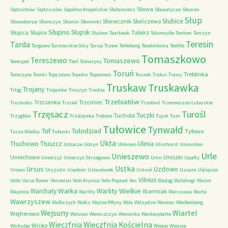
Sława
Sędzichów
Sędziszów
Sępólno Krajeńskie
Słabomierz
Sławatycze
Sławno
Słup
Słubice
Słonecznik
Słończewo
Sławoborze
Słomczyn
Słomin
Słomniki
Słupno
Słupsk
Słupca
Słupia
Tabórz
Służew
Taarbaek
Takomyśle
Tantow
Tarczyn
Teresin
Tarda
Targowo
Tarnowskie Góry
Tarup
Tczew
Telleborg
Teodorówka
Teofile
Tomaszkowo
Tereszewo
Tomaszewo
Terespol
Tleń
Tomaryny
Toruń
Treblinka
Tomczyce
Tomki
Topczewo
Topolin
Toporowo
Toszek
Trakai
Trawy
Truskaw
Truskawka
Trojany
Trląg
Trojanów
Troszyn
Trudna
Trzebiatów
Trzcianka
Trzciniec
Truskolas
Trzciel
Trzebuń
Trzemeszno Lubuskie
Trzęsacz
Turośl
Tuczki
Tuchola
Trzygłów
Trzścianka
Trębice
Tujsk
Tum
Tułowice
Tynwałd
Tuł
Tułodziad
Tyłowo
Turza Wielka
Tuławki
Ukta
Tłuchowo
Tłuszcz
Ulinia
Uchacze
Udryn
Ulikowo
Ulrichorst
Umiastów
Urle
Unieszewo
Uniechowo
Uniszki
Unierzyż
Unierzyż Strzegowo
Unin
Upałty
Ustka
Ursus
Uzdowo
Urowo
Urszulin
Usedom
Ustanówek
Ustroń
Uznam
Uścięcice
Vilnius
Vallo
Varso Tower
Veivieriai
Velo Krynica
Velo Poprad
Ves
Wadąg
Walidrogi
Walim
Warka
Warlity Wielkie
Warchały
Warmiak
Wapnica
Warlity
Warszawa
Warta
Wawrzyszew
Wałbrzych
Wałcz
Ważne Młyny
Wda
Wdzydze
Weimar
Weißenberg
Wejsuny
Wiartel
Wejherowo
Welzow
Wereszczyn
Weronika
Westerplatte
Wieczfnia Kościelna
Wieczfnia
Wicko
Wichulec
Wiejce
Wiejsce