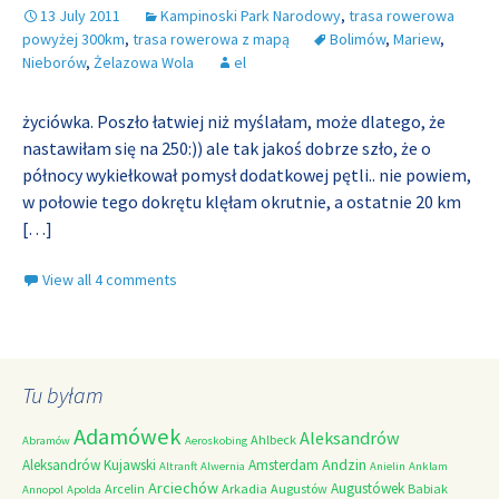
13 July 2011
Kampinoski Park Narodowy
,
trasa rowerowa
powyżej 300km
,
trasa rowerowa z mapą
Bolimów
,
Mariew
,
Nieborów
,
Żelazowa Wola
el
życiówka. Poszło łatwiej niż myślałam, może dlatego, że
nastawiłam się na 250:)) ale tak jakoś dobrze szło, że o
północy wykiełkował pomysł dodatkowej pętli.. nie powiem,
w połowie tego dokrętu klęłam okrutnie, a ostatnie 20 km
[…]
View all 4 comments
Tu byłam
Adamówek
Aleksandrów
Ahlbeck
Abramów
Aeroskobing
Andzin
Aleksandrów Kujawski
Amsterdam
Altranft
Alwernia
Anielin
Anklam
Arciechów
Augustówek
Arcelin
Arkadia
Augustów
Babiak
Annopol
Apolda