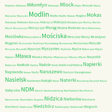
Mlock
Miłomłyn
Mniszek
Miętków
Miłakowo
Miłostajki
Mlądz
Mochy
Modlin
Mokas
Modła
Mogilno
Moczyska
Moczysko
Modłki
Moeser
Mokrzyce
Mokowo
Mokrzyca
Mokobody
Mokronos
Molibdorzyce
Morliny
Morsko
Morąg
Morzyczyn
Mosina
Mostowo
Moryń
Morzeszczyn
Most Południowy
Mościska
Mostówka
Mrzeżyno
Mroczno
Mrozy
Moszczenica
Muszaki
Mrągowo
Murzynowo
Mszczonów
Muellrose
Muncheberg
Murowaniec
Myszyniec
Myszczyn
Mącice
Muszyna
Myszadła
Myślinów
Mąkoszyce
Mątyki
Mława
Nacpolsk
Mławka
Mężenin
Młochów
Młodzieszyn
Młynary
Młynki
Napierki
Nadkole
Nadole
Nakło nad Notecią
Nadarzyn
Nadma
Nakło
Naruszewo
Napiwoda
Narty
Narzym
Nasiegniewo
Narew
Nasielsk
Naterki
Nastajki
Nasierowo
Natać
Naumburg
Naunhof
Nawra
NDM
Nałęczów
Nerwik
Neubrandenburg
Neufriedland
Neu Mukran
Nidzica
Nieborów
Niechorze
Neumunster
Neutrebbin
Nicponia
Niedzbórz
Niegocin
Niechłonin
Niedrzwica
Niedźwiadna
Niedźwiedź