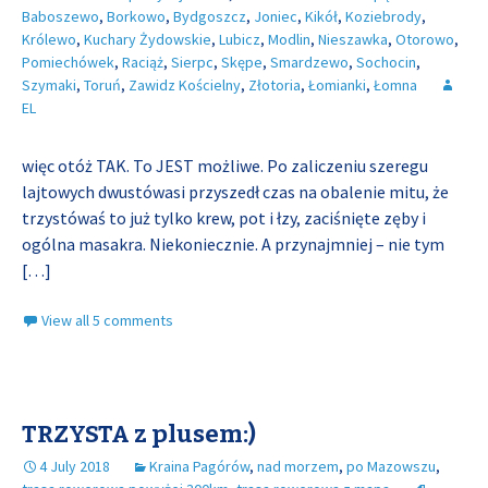
Baboszewo
,
Borkowo
,
Bydgoszcz
,
Joniec
,
Kikół
,
Koziebrody
,
Królewo
,
Kuchary Żydowskie
,
Lubicz
,
Modlin
,
Nieszawka
,
Otorowo
,
Pomiechówek
,
Raciąż
,
Sierpc
,
Skępe
,
Smardzewo
,
Sochocin
,
Szymaki
,
Toruń
,
Zawidz Kościelny
,
Złotoria
,
Łomianki
,
Łomna
EL
więc otóż TAK. To JEST możliwe. Po zaliczeniu szeregu
lajtowych dwustówasi przyszedł czas na obalenie mitu, że
trzystówaś to już tylko krew, pot i łzy, zaciśnięte zęby i
ogólna masakra. Niekoniecznie. A przynajmniej – nie tym
[…]
View all 5 comments
TRZYSTA z plusem:)
4 July 2018
Kraina Pagórów
,
nad morzem
,
po Mazowszu
,