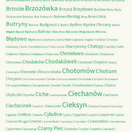
Brusy
Bryki
Brzezie
Brzeziny
Brzeźnica
Brzozówka
Brzozie
Brzydowo
Brzuza
Buckow
Budy
Budy
Burdąg
Bulkowo
Busko Zdrój
Sulkowskie
Budzów
Buk Pomorski
Burg
Butryny
Bystre Chrzany
Bydgoszcz
Bydlino
Butzow
Bydlin
Bytów
Bąki
Bógdał
Bączal
Bądkowo
Bąki Wieczfnia
Bąkowiec
Błogosławie
Błotnica
Błędowo
Błędówko
Cecylówka
Cedry Małe
Cegielnia
Cegłów
Celejów
Ceranów
Chałupy
Charzykowy
Cerkwica
Chalin
Charlottenlund
Charsznica
Chechło
Chełm
Chmielewo
Chełmno
Chełmża
Chlebowo
Chlewiska
Chmielnik
Chobienice
Chodakówek
Chodaków
Chojnice
Choczewo
Chodzież
Chojny
Chotomów
Chotum
Chorzele
Choszczówka
Chomiąża
Chrcynno
Christiansminde
Chrośle
Chruszczobród
Chruściele
Chruśle
Chrzanowo
Chwaliszewo
Chylice
Chrzypsko Wielkie
Chrząchówek
Chudek
Chudki
Chycina
Ciechanów
Ciche
Chyliczki
Chynów
Ciechocin
Ciechanowiec
Cieksyn
Ciechocinek
Ciekocinko
Cieciórki
Cieplice
Cierpice
Cieszyno
Cybulice
Cottbus
Cyganka
Czaplinek
Cigacice
Criewen
Cychry
Czaplin
Czarna
Czarne
Czarnostów
Czarna Struga
Czarne Małe
Czarnocin
Czarnolas
Czarnotrzew
Czarny Piec
Czarnowo
Czarnów
Czarnowąż
Czchów
Czechów
Czerewki