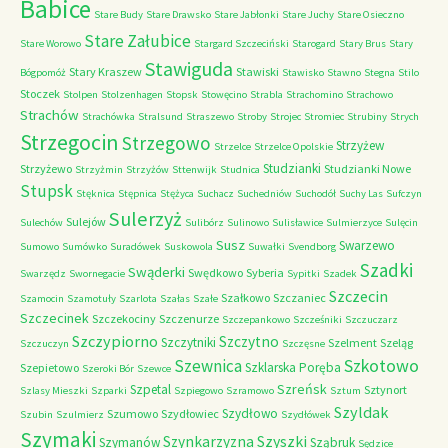
Babice
Stare Budy
Stare Drawsko
Stare Jabłonki
Stare Juchy
Stare Osieczno
Stare Załubice
Stare Worowo
Stargard Szczeciński
Starogard
Stary Brus
Stary
Stawiguda
Stary Kraszew
Stawiski
Bógpomóż
Stawisko
Stawno
Stegna
Stilo
Stoczek
Stolpen
Stolzenhagen
Stopsk
Stowęcino
Strabla
Strachomino
Strachowo
Strachów
Strachówka
Stralsund
Straszewo
Stroby
Strojec
Stromiec
Strubiny
Strych
Strzegocin
Strzegowo
Strzyżew
Strzelce
Strzelce Opolskie
Studzianki
Strzyżewo
Studzianki Nowe
Strzyżmin
Strzyżów
Sttenwijk
Studnica
Stupsk
Stęknica
Stępnica
Stężyca
Suchacz
Suchedniów
Suchodół
Suchy Las
Sufczyn
Sulerzyż
Sulejów
Sulechów
Sulibórz
Sulinowo
Sulisławice
Sulmierzyce
Sulęcin
Susz
Swarzewo
Sumowo
Sumówko
Suradówek
Suskowola
Suwałki
Svendborg
Szadki
Swąderki
Swędkowo
Syberia
Swarzędz
Swornegacie
Sypitki
Szadek
Szczecin
Szałkowo
Szczaniec
Szamocin
Szamotuły
Szarlota
Szałas
Szałe
Szczecinek
Szczekociny
Szczenurze
Szczepankowo
Szcześniki
Szczuczarz
Szczypiorno
Szczytno
Szczytniki
Szelment
Szeląg
Szczuczyn
Szczęsne
Szkotowo
Szewnica
Szklarska Poręba
Szepietowo
Szeroki Bór
Szewce
Szreńsk
Szpetal
Sztynort
Szlasy Mieszki
Szparki
Szpiegowo
Szramowo
Sztum
Szyldak
Szydłowo
Szumowo
Szydłowiec
Szubin
Szulmierz
Szydłówek
Szymaki
Szyszki
Szynkarzyzna
Szymanów
Sząbruk
Sędzice