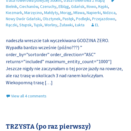
trasa rowerowa powyżej 300km
,
trasa rowerowa z mapą
Bielnik
,
Ciechanów
,
Czeruchy
,
Elbląg
,
Gdańsk
,
Iłowo
,
Kępki
,
Kiezmark
,
Marzęcino
,
Małdyty
,
Morąg
,
Mława
,
Napierki
,
Nidzica
,
Nowy Dwór Gdański
,
Olsztynek
,
Pasłęk
,
Podlejki
,
Przejazdowo
,
Rączki
,
Stupsk
,
Tujsk
,
Worliny
,
Żuławki
,
Łukta
EL
nadeszła wreszcie tak wyczekiwana GODZINA ZERO.
Wypadła bardzo wcześnie (późno???) ”
order_by=”sortorder” order_direction=”ASC”
returns=”included” maximum_entity_count=”1000″]
Jeszcze nigdy nie zaczynałam o tej porze jazdy na rowerze,
ale raz trasę w okolicach 3 nad ranem kończyłam.
Wiekopomną trasę
[…]
View all 4 comments
TRZYSTA (po raz pierwszy)