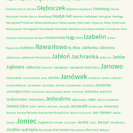
Głęboczek
Hamburg
Głuchów
Głusk
Głusko
Głębokie
Hajnówka
Hanna
Hejdyk
Hel
Hannover
Harlev
Harsz
Havelberg
Helenka
Hellebaek
Helsignor
Herfolge
Heringsdorf
Hillerod
Hohenreichendorf
Hohensaaten
Hohnstein
Hojerup
Holte
Holthusen
Holzhausen
Horingsdorf
Hormówek
Hornbaek
Horodyszcze
Hoyerswerda
Humięcino
Huta
Izabelin
Isąg
Inowrocław
Iwno
Szklana
Ibramowice
Idzbark
Izbica
Iława
Iłowo
Iłów
Jabłonka
Izdebno
Jabłonna
Iły
Kujawska
Jabłoń
Jachranka
Jadów
Jabłonowo
Jabłonowo Pomorskie
Jadwisin
Janowo
Jajkowo
Jaktorów
Janowiec
Janowiec Kościelny
Jamniki
Janówek
Janów
Januszew
Januszewice
Jany
Janówko
Janów Lubelski
Jastarnia
Janów Podlaski
Jarmatów
Jarnatów
Jarnice
Jarosławiec
Jasionna
Jastrzębia Góra
Jedlanka
Jaszkowo
Jawiszowice
Jawor
Jaworze
Jedliński
Jedwabno
Jednorożec
Jedwabne
Jeglin
Jeglijowiec
Jelcz-Laskowice
Jerzwałd
Jelenia Góra
Jeziorany
Jeleń
Jemna
Jerichov
Jerwałd
Jezierzyce
Jeżewo
Jeże
Jezioro
Jezioro Rożnowskie
jezioro Wulpińskie
Jeziorszczyzna
Jeżów
Joniec
Jurzyn
Jurata
Jugowice
Jonava
Julinek
Juliszew
Jurki
Józefkowo
Józefów
Jędrzejów
Kaczorowo
Kaczory
Kaczkowo
Kaczorowy
Kadyny