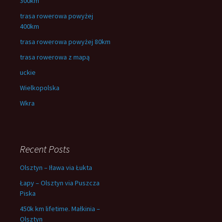
300km
trasa rowerowa powyżej
400km
trasa rowerowa powyżej 80km
trasa rowerowa z mapą
uckie
Wielkopolska
Wkra
Recent Posts
Olsztyn – Iława via Łukta
Łapy – Olsztyn via Puszcza
Piska
450k km lifetime. Małkinia –
Olsztyn