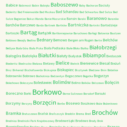
Baboszewo
Babice
Baciuty
Babimost
Babin
Babięta
Baby
Bachorze
Bad Schandau
Baderitz
Bad Freienwalde
Bad Muskau
Bad Schwartau
Bad Sulza
Bad
Baranowo
Bansin
Sulze
Bagienice
Bakus Wanda
Banie Mazurskie
Baraki
Baranów
Bartniczka
Barchów
Barczewo
Bartodzieje
Bardo
Barlinek
Bartków
Bartniki
Bartąg
Bartążek
Bartoszki
Bartłomiejowice
Baruchowo
Barłogi
Batowice
Bautzen
Bednary
Bełchów
Bemowo
Bergen am Rugen
Bałdowo
Becejły
Bedlno
Berlin
Białobrzegi
Biała Podlaska
Bełżyce
Biała Góra
Biała Piska
Białe Błoto
Białka
Białutki
Bibiampol
Białogóra
Białołęka
Białuty
Białystok
Biedaszek
Bielice
Bieniewice
Biesal
Bielawy
Bieżuń
Biederitz
Biedrusko
Bielawa
Bielnik
Biskupiec
Binz
Birkerod
Bischofswerda
Biskupice
Bisztynek
Bledzew
Bnin
Bobolice
Bogurzyn
Bobrowniki
Bobrowo
Bogaczewo
Bochotnica
Bodzentyn
Bogatka
Bolimów
Bolęcin
Bolesławiec
Bolino
Bolechowo
Boleszyno
Bolków
Bolszewo
Borkowo
Boreczno
Borki
Borsuki
Borne Sulinowo
Borsdorf
Borzęcin
Borzymy
Bosewo
Boszkowo
Borzyny
Borów
Boże
Bożenkowo
Brochów
Bramka
Brańsk
Bratuszewo
Brańszczyk
Breddin
Brema
Breń
Brodowe Łąki
Brodowo
Brodnica
Brodnicki Park Krajobrazowy
Brody
Brok
Bronisławów
Brzoza
Bruliny
Brwinów