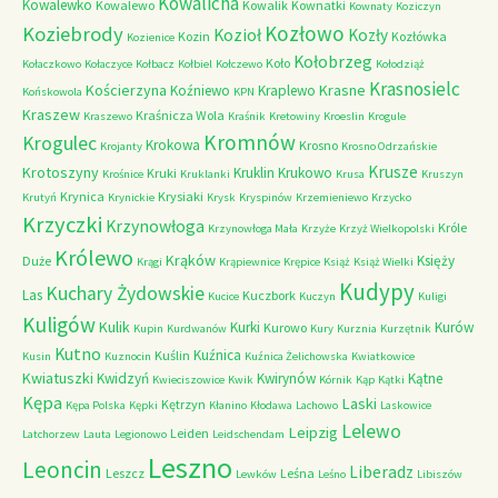
Kowalicha
Kowalewko
Kowalewo
Kowalik
Kownatki
Kownaty
Koziczyn
Kozłowo
Koziebrody
Kozioł
Kozły
Kozin
Kozłówka
Kozienice
Kołobrzeg
Koło
Kołaczkowo
Kołaczyce
Kołbacz
Kołbiel
Kołczewo
Kołodziąż
Krasnosielc
Kościerzyna
Krasne
Koźniewo
Kraplewo
Końskowola
KPN
Kraszew
Kraśnicza Wola
Kraszewo
Kraśnik
Kretowiny
Kroeslin
Krogule
Kromnów
Krogulec
Krokowa
Krosno
Krojanty
Krosno Odrzańskie
Krusze
Krotoszyny
Kruklin
Krukowo
Kruki
Krośnice
Kruklanki
Krusa
Kruszyn
Krynica
Krysiaki
Krutyń
Krynickie
Krysk
Kryspinów
Krzemieniewo
Krzycko
Krzyczki
Krzynowłoga
Króle
Krzynowłoga Mała
Krzyże
Krzyż Wielkopolski
Królewo
Krąków
Księży
Duże
Krągi
Krąpiewnice
Krępice
Książ
Książ Wielki
Kudypy
Kuchary Żydowskie
Las
Kuczbork
Kucice
Kuczyn
Kuligi
Kuligów
Kulik
Kurki
Kurów
Kurowo
Kupin
Kurdwanów
Kury
Kurznia
Kurzętnik
Kutno
Kuźnica
Kuślin
Kusin
Kuznocin
Kuźnica Żelichowska
Kwiatkowice
Kwiatuszki
Kwidzyń
Kwirynów
Kątne
Kwieciszowice
Kwik
Kórnik
Kąp
Kątki
Kępa
Laski
Kętrzyn
Kępa Polska
Kępki
Kłanino
Kłodawa
Lachowo
Laskowice
Lelewo
Leipzig
Leiden
Latchorzew
Lauta
Legionowo
Leidschendam
Leszno
Leoncin
Liberadz
Leszcz
Leśna
Lewków
Leśno
Libiszów