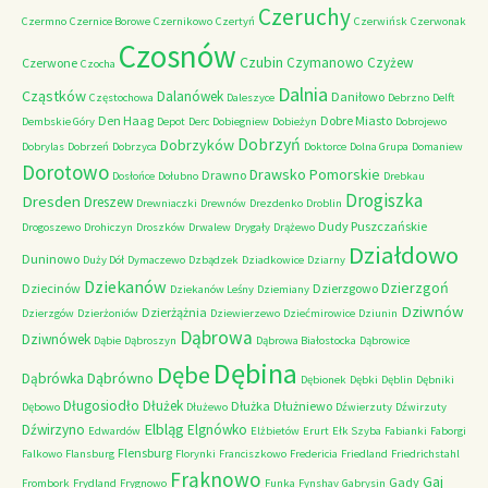
Czeruchy
Czermno
Czernice Borowe
Czernikowo
Czertyń
Czerwińsk
Czerwonak
Czosnów
Czubin
Czymanowo
Czyżew
Czerwone
Czocha
Dalnia
Cząstków
Dalanówek
Daniłowo
Częstochowa
Daleszyce
Debrzno
Delft
Den Haag
Dobre Miasto
Dembskie Góry
Depot
Derc
Dobiegniew
Dobieżyn
Dobrojewo
Dobrzyń
Dobrzyków
Dobrylas
Dobrzeń
Dobrzyca
Doktorce
Dolna Grupa
Domaniew
Dorotowo
Drawsko Pomorskie
Drawno
Dosłońce
Dołubno
Drebkau
Drogiszka
Dresden
Dreszew
Drewniaczki
Drewnów
Drezdenko
Droblin
Dudy Puszczańskie
Drogoszewo
Drohiczyn
Droszków
Drwalew
Drygały
Drążewo
Działdowo
Duninowo
Duży Dół
Dymaczewo
Dzbądzek
Dziadkowice
Dziarny
Dziekanów
Dzierzgoń
Dziecinów
Dzierzgowo
Dziekanów Leśny
Dziemiany
Dziwnów
Dzierżążnia
Dzierzgów
Dzierżoniów
Dziewierzewo
Dziećmirowice
Dziunin
Dąbrowa
Dziwnówek
Dąbie
Dąbroszyn
Dąbrowa Białostocka
Dąbrowice
Dębina
Dębe
Dąbrówno
Dąbrówka
Dębionek
Dębki
Dęblin
Dębniki
Długosiodło
Dłużek
Dłużka
Dłużniewo
Dębowo
Dłużewo
Dźwierzuty
Dźwirzuty
Elbląg
Dźwirzyno
Elgnówko
Edwardów
Elżbietów
Erurt
Ełk Szyba
Fabianki
Faborgi
Flensburg
Falkowo
Flansburg
Florynki
Franciszkowo
Fredericia
Friedland
Friedrichstahl
Frąknowo
Gaj
Gady
Frombork
Frydland
Frygnowo
Funka
Fynshav
Gabrysin