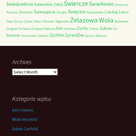
Świercze
Świerkowo
Świedziebnia
Świeradów Zdrój
Świerzno
Świnoujście
Święcice
Świniary
Żabi Róg
Żabno
Świniarc
Świątki
Święciechów
Żelazowa Wola
Żaby
Żarzyn
Żarów
Żdżar
Żdżarów
Żegiestów
Żerkowice
Żochy
Żuków
Żnin
Żmigród
Żmijewo
Żmijewo-Podusie
Żochowo
Żubryn
Żur
Żychlin
Żyrardów
Żuromin
Żurominek
Żuławki
Żyrzyn
Żółwino
Archives
Archives
Kategoria wpisu
bez roweru
Bliski Wschód
Daleki Zachód