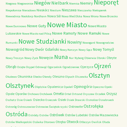
Nieporęt
Niegów
Nielbark
Niemiry
Niegowa
Niegowonice
Niemica
Nieszawa
Nieskórz
Niepołomice
Nieradowo
Niestum
Nieszawka
Nietoperek
Nowa Sól
Niewodnica
Nootdorp
Nordhavn
Nowa Wieś Ełcka
Nowa Wrona
Nowe Brzesko
Nowe Miasto
Nowe Guty
Nowe Miasto
Nowe Duninowo
Nowe Ramoty
Nowe Ramuki
Lubawskie
Nowe Miasto nad Pilicą
Nowe
Nowe Studzianki
Nowiny
Rumunki
Nowogard
Nowogrodziec
Nowogród
Nowy Dwór Gdański
Nowy Tomyśl
Nowy Korczyn
Nowy Sącz
Nuna
Nowęcin
Obryte
Nowy Troszyn
Nowy Zyck
Nur
Nyborg
Obierwia
Obroki
Ojrzeń
Obrąb
Ojerzyce
Ocięte
Ocypel
Odrowąż
Ogorzelnik
Ogrodzieniec
Olsztyn
Okuninka
Oleszno
Okalewo
Olecko
Olendy
Olpuch
Olszewka
Olsztynek
Opinogóra
Opalenica
Olędzkie
Opaleń
Opoczno
Opoki
Orneta
Orzysz
Opole
Oporów
Orchowo
Orchówek
Ortel
Ortrand
Oryszew
Orzełek
Osiecko
Osiek
Oschatz
Osie
Osieck
Osieczek
Osiek Drawski
Osmolice
Osnabrueck
Ostrołęka
Ostrowite
Ostroróg
Ostroszowice
Ostrowiec Świętokrzyski
Ostróda
Ostrówek
Ostrów Lubelski
Ostrów Mazowiecka
Ostródy
Ostrów
Otwock
Otręba
Ostrów Wielkopolski
Osówka
Otorowo
Otłoczyn
Owińsk
Ołuda