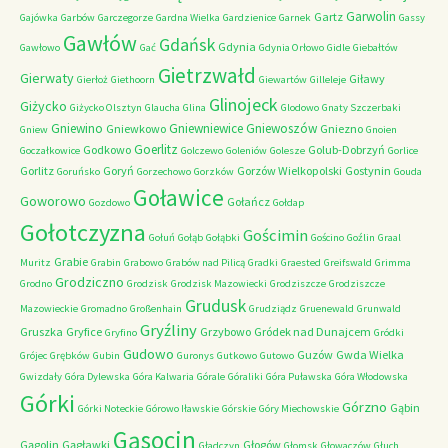
Garwolin
Gartz
Gajówka
Garbów
Garczegorze
Gardna Wielka
Gardzienice
Garnek
Gassy
Gawłów
Gdańsk
Gdynia
Gawłowo
Gać
Gdynia Orłowo
Gidle
Giebałtów
Gietrzwałd
Gierwaty
Giławy
Gierłoż
Giethoorn
Giewartów
Gilleleje
Glinojeck
Giżycko
Giżycko Olsztyn
Glaucha
Glina
Glodowo
Gnaty Szczerbaki
Gniewino
Gniewniewice
Gniewoszów
Gniewkowo
Gniezno
Gniew
Gnoien
Goerlitz
Godkowo
Golub-Dobrzyń
Goczałkowice
Golczewo
Goleniów
Golesze
Gorlice
Gorlitz
Goryń
Gorzów Wielkopolski
Gostynin
Goruńsko
Gorzechowo
Gorzków
Gouda
Goławice
Goworowo
Gołańcz
Gozdowo
Gołdap
Gołotczyzna
Gościmin
Gołuń
Gołąb
Gołąbki
Gościno
Goźlin
Graal
Grabie
Muritz
Grabin
Grabowo
Grabów nad Pilicą
Gradki
Graested
Greifswald
Grimma
Grodziczno
Grodno
Grodzisk
Grodzisk Mazowiecki
Grodziszcze
Grodziszcze
Grudusk
Mazowieckie
Gromadno
Großenhain
Grudziądz
Gruenewald
Grunwald
Gryźliny
Gruszka
Gryfice
Grzybowo
Gródek nad Dunajcem
Gryfino
Gródki
Gudowo
Guzów
Gwda Wielka
Grójec
Grębków
Gubin
Guronys
Gutkowo
Gutowo
Gwizdały
Góra Dylewska
Góra Kalwaria
Górale
Góraliki
Góra Puławska
Góra Włodowska
Górki
Górzno
Gąbin
Górki Noteckie
Górowo Iławskie
Górskie
Góry Miechowskie
Gąsocin
Gągolin
Gągławki
Głogów
Gładczyn
Głomsk
Głowaczów
Głuch