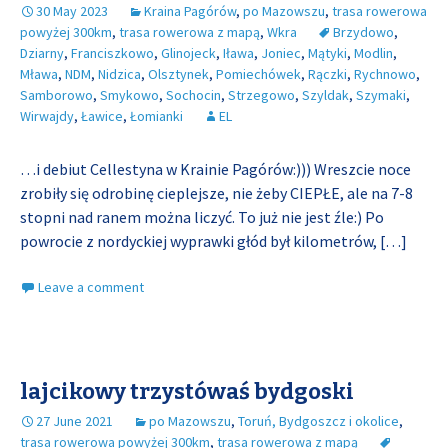
30 May 2023
Kraina Pagórów
,
po Mazowszu
,
trasa rowerowa
powyżej 300km
,
trasa rowerowa z mapą
,
Wkra
Brzydowo
,
Dziarny
,
Franciszkowo
,
Glinojeck
,
Iława
,
Joniec
,
Mątyki
,
Modlin
,
Mława
,
NDM
,
Nidzica
,
Olsztynek
,
Pomiechówek
,
Rączki
,
Rychnowo
,
Samborowo
,
Smykowo
,
Sochocin
,
Strzegowo
,
Szyldak
,
Szymaki
,
Wirwajdy
,
Ławice
,
Łomianki
EL
…i debiut Cellestyna w Krainie Pagórów:))) Wreszcie noce
zrobiły się odrobinę cieplejsze, nie żeby CIEPŁE, ale na 7-8
stopni nad ranem można liczyć. To już nie jest źle:) Po
powrocie z nordyckiej wyprawki głód był kilometrów,
[…]
Leave a comment
lajcikowy trzystówaś bydgoski
27 June 2021
po Mazowszu
,
Toruń, Bydgoszcz i okolice
,
trasa rowerowa powyżej 300km
,
trasa rowerowa z mapą