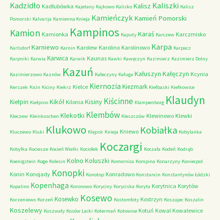
Kadzidło
Kaliszki
Kalisz
Kadłubówka
Kajetany
Kajkowo
Kalisko
Kalisz
Kamieńczyk
Kamień Pomorski
Pomorski
Kalvarija
Kamienna Knieja
Kampinos
Kamion
Karaś
Kamionka
Karczmisko
Kaputy
Karczew
Karpa
Karniewo
Karolew
Karolino
Karolinowo
Karlsdorf
Karnin
Karpacz
Karwica
Kaunas
Karpniki
Karwia
Karwik
Kawki
Kawęczyn
Kazimierz
Kazimierz Dolny
Kazuń
Kałuszyn
Kałęczyn
Kcynia
Kazimierzowo
Kaznów
Kałeczyny
Kaługa
Kiernozia
Kiezmark
Kielce
Kerszek
Kicin
Kiciny
Kiekrz
Kiełbaski
Kiełkowice
Klaudyn
Kiścinne
Kikół
Kisiny
Kiełpin
Kilonia
Kiełpino
Klampenborg
Klembów
Klekotki
Klewinowo
Klewki
Kleczew
Kleinkoschen
Kleszczów
Klukowo
Kobiałka
Kniewo
Kluczewo
Kluki
Klępsk
Knieja
Kobylanka
Koczargi
Kobyłka
Kociesze
Kocień Wielki
Kociołek
Koczała
Kodeń
Kodrąb
Kolno
Koluszki
Koenigstein
Koge
Kolesin
Komornica
Kompina
Konarzyny
Koniecpol
Konopki
Konin
Konojady
Konradowo
Konotop
Konstancin
Konstantynów Łódzki
Kopenhaga
Korytnica
Korytów
Kopalino
Koronowo
Koryciny
Koryciska
Koryta
Kosewo
Kosewko
Kostrzyn
Korzeniewo
Korzeń
Kostomłoty
Koszajec
Koszalin
Koszelewy
Kotuń
Kowal
Kowalewice
Koszwały
Kosów Lacki
Kotermań
Kotowice