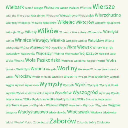
Wiersze
Wielbark
Wieliszew
Wieniec
Wieleń
Wielgie
Wielka Piaśnica
Wierzchucino
Wierzchowo
Wierzba
Wierzbica
Wierzbinek
Wierzbno
Wierzchołek
Wikielec
Wiktorów
Wierzchy
Wiesiółka
Wiewiec
Wiewiórów
Wilanów
Wilczkowo
Wilków
Windyki
Wilkasy
Wilczęta
Wilga
Wincenta
Wincentowo
Wincentów
Winnica
Wirwajdy
Wisełka
Witoldów
Wizna
Winiec
Witkowo
Witnica
Wkra
Wlewsk
Wiśniewo
Wnory Wandy
Więcławice
Wiślica
Wiśniowo Ełckie
Wojcieszyn
Wojszczyce
Wodzisław
Wojciechów
Wojnicz
Wojnowice
Wojszki
Wola
Wola Pasikońska
Wolin
Wola Młocka
Wolbrom
Wolbórka
Wolgast
Wolica
Worliny
Wonna
Wolsztyn
Wolnica
Worgule
Wołkowe
Wriezen
Wrocimowice
Wrocław
Września
Wydminy
Wrocki
Wrona
Wrzask
Wrzeście
Wrząca
WTR
Wygoda
Wymysły
Wynki
Wygon
Wykrot
Wylazłowo
Wymyśle
Wyrzysk
Wyrzysk Osiek
Wyszogród
Wyszków
Wysoka
Wysokie Mazowieckie
Wyszel
Wyszyny
Wywła
Wólka Radzymińska
Wójcin
Wólka
Wólka Majdańska
Wólka Smolana
Wąbrzeźno
Wąsy
Wąchock
Wąsewo
Węgrów
Wągrodno
Wąpielsk
Wąwolnica
Wędrzyn
Węgliniec
Władysławowo
Włocławek
Wężyska
Władysławów
Włodawa
Włodowice
Zaborów
Włoka
Włosień
Ystad
Zaberbecze
Zaborów Leśny
Zabłudów