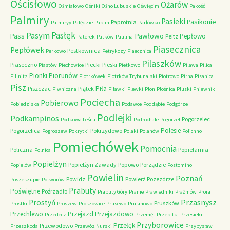
Ościsłowo
Ożarów
Ośmiałowo
Ośniki
Ośno Lubuskie
Oświęcim
Pakość
Palmiry
Pasieki
Pasikonie
Paprotnia
Palmiryy
Palędzie
Paplin
Parłówko
Pasłęk
Pasym
Pawłowo
Pass
Pepłowo
Peitz
Paterek
Patków
Paulina
Piasecznica
Pepłówek
Pestkownica
Perkowo
Petrykozy
Piaecznica
Pilaszków
Piaseczno
Piecki
Pieski
Piastów
Piechowice
Pietkowo
Pilawa
Pilica
Piorunów
Pionki
Pillnitz
Piotrkówek
Piotrków Trybunalski
Piotrowo
Pirna
Pisanica
Pisz
Piła
Piszczac
Piątek
Piwniczna
Piławki
Plewki
Plon
Plośnica
Pluski
Pniewnik
Pociecha
Pobierowo
Pobiedziska
Podawce
Poddąbie
Podgórze
Podlejki
Podkampinos
Pogorzelec
Podkowa Leśna
Podrochale
Pogorzel
Polesie
Pogorzelica
Pokrzydowo
Pogroszew
Pokrytki
Polaki
Polanów
Polichno
Pomiechówek
Pomocnia
Policzna
Popielarnia
Polnica
Popielżyn
Popielżyn Zawady
Popowo
Porządzie
Popielów
Postomino
Powielin
Poznań
Powidz
Powierż
Pozezdrze
Poszeszupie
Potworów
Prabuty
Poświętne
Poźrzadło
Prabuty Góry
Pranie
Prawiedniki
Prażmów
Prora
Przasnysz
Prostyń
Pruszków
Prostki
Proszew
Proszowice
Prusewo
Prusinowo
Przechlewo
Przejazd
Przejazdowo
Przedecz
Przemęt
Przepitki
Przesieki
Przyborowice
Przełęk
Przewodowo
Przeszkoda
Przewóz Nurski
Przybysław