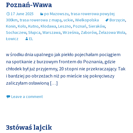
Poznań-Wawa
17 June 2025
po Mazowszu
,
trasa rowerowa powyżej
300km
,
trasa rowerowa z mapą
,
uckie
,
Wielkopolska
Borzęcin
,
Konin
,
Koło
,
Kutno
,
Kłodawa
,
Leszno
,
Poznań
,
Sieraków
,
Sochaczew
,
Słupca
,
Warszawa
,
Września
,
Zaborów
,
Żelazowa Wola
,
Łowicz
EL
w środku dnia upalnego jak piekło pojechałam pociągiem
na spotkanie z burzowym frontem do Poznania, gdzie
chłodek był już przyjemny, 20 stopni nie przekraczający. Tak
i bardziej po obrzeżach niż po mieście się pokręciwszy
zaliczyłam osławioną
[…]
Leave a comment
3stówaś lajcik