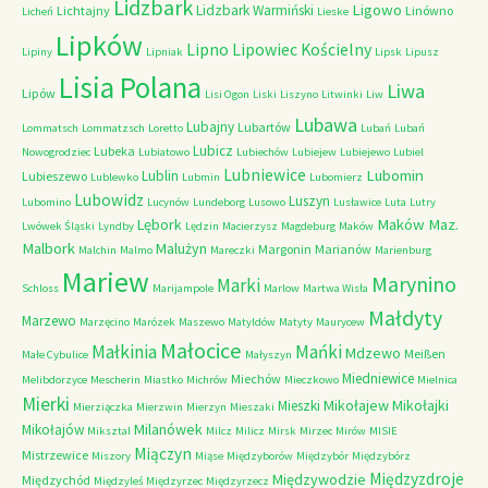
Lidzbark
Ligowo
Lidzbark Warmiński
Lichtajny
Linówno
Licheń
Lieske
Lipków
Lipno
Lipowiec Kościelny
Lipiny
Lipniak
Lipsk
Lipusz
Lisia Polana
Liwa
Lipów
Lisi Ogon
Liski
Liszyno
Litwinki
Liw
Lubawa
Lubajny
Lubartów
Lommatsch
Lommatzsch
Loretto
Lubań
Lubań
Lubicz
Lubeka
Nowogrodziec
Lubiatowo
Lubiechów
Lubiejew
Lubiejewo
Lubiel
Lubniewice
Lubomin
Lublin
Lubieszewo
Lublewko
Lubmin
Lubomierz
Lubowidz
Luszyn
Lubomino
Lucynów
Lundeborg
Lusowo
Lusławice
Luta
Lutry
Maków Maz.
Lębork
Lwówek Śląski
Lyndby
Lędzin
Macierzysz
Magdeburg
Maków
Malbork
Malużyn
Margonin
Marianów
Malchin
Malmo
Mareczki
Marienburg
Mariew
Marynino
Marki
Schloss
Marijampole
Marlow
Martwa Wisła
Małdyty
Marzewo
Marzęcino
Marózek
Maszewo
Matyldów
Matyty
Maurycew
Małocice
Małkinia
Mańki
Mdzewo
Meißen
Małe Cybulice
Małyszyn
Miedniewice
Miechów
Melibdorzyce
Mescherin
Miastko
Michrów
Mieczkowo
Mielnica
Mierki
Mikołajew
Mikołajki
Mieszki
Mierziączka
Mierzwin
Mierzyn
Mieszaki
Milanówek
Mikołajów
Miksztal
Milcz
Milicz
Mirsk
Mirzec
Mirów
MISIE
Miączyn
Mistrzewice
Miszory
Miąse
Międzyborów
Międzybór
Międzybórz
Międzyzdroje
Międzywodzie
Międzychód
Międzyleś
Międzyrzec
Międzyrzecz