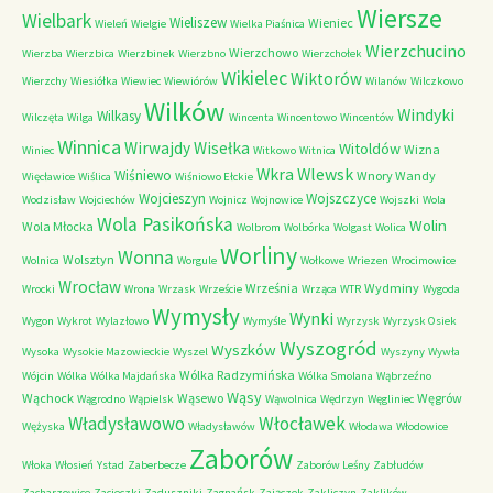
Wiersze
Wielbark
Wieliszew
Wieniec
Wieleń
Wielgie
Wielka Piaśnica
Wierzchucino
Wierzchowo
Wierzba
Wierzbica
Wierzbinek
Wierzbno
Wierzchołek
Wikielec
Wiktorów
Wierzchy
Wiesiółka
Wiewiec
Wiewiórów
Wilanów
Wilczkowo
Wilków
Windyki
Wilkasy
Wilczęta
Wilga
Wincenta
Wincentowo
Wincentów
Winnica
Wirwajdy
Wisełka
Witoldów
Wizna
Winiec
Witkowo
Witnica
Wkra
Wlewsk
Wiśniewo
Wnory Wandy
Więcławice
Wiślica
Wiśniowo Ełckie
Wojcieszyn
Wojszczyce
Wodzisław
Wojciechów
Wojnicz
Wojnowice
Wojszki
Wola
Wola Pasikońska
Wolin
Wola Młocka
Wolbrom
Wolbórka
Wolgast
Wolica
Worliny
Wonna
Wolsztyn
Wolnica
Worgule
Wołkowe
Wriezen
Wrocimowice
Wrocław
Września
Wydminy
Wrocki
Wrona
Wrzask
Wrzeście
Wrząca
WTR
Wygoda
Wymysły
Wynki
Wygon
Wykrot
Wylazłowo
Wymyśle
Wyrzysk
Wyrzysk Osiek
Wyszogród
Wyszków
Wysoka
Wysokie Mazowieckie
Wyszel
Wyszyny
Wywła
Wólka Radzymińska
Wójcin
Wólka
Wólka Majdańska
Wólka Smolana
Wąbrzeźno
Wąsy
Wąchock
Wąsewo
Węgrów
Wągrodno
Wąpielsk
Wąwolnica
Wędrzyn
Węgliniec
Władysławowo
Włocławek
Wężyska
Władysławów
Włodawa
Włodowice
Zaborów
Włoka
Włosień
Ystad
Zaberbecze
Zaborów Leśny
Zabłudów
Zacharzowice
Zacieczki
Zaduszniki
Zagnańsk
Zajączek
Zakliczyn
Zaklików