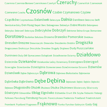
Czeruchy
Czermno
Czernice Borowe
Czernikowo
Czertyń
Czerwińsk
Czerwonak
Czosnów
Czubin
Czymanowo
Czyżew
Czerwone
Czocha
Dalnia
Cząstków
Dalanówek
Daniłowo
Częstochowa
Daleszyce
Debrzno
Delft
Den Haag
Dobre Miasto
Dembskie Góry
Depot
Derc
Dobiegniew
Dobieżyn
Dobrojewo
Dobrzyń
Dobrzyków
Dobrylas
Dobrzeń
Dobrzyca
Doktorce
Dolna Grupa
Domaniew
Dorotowo
Drawsko Pomorskie
Drawno
Dosłońce
Dołubno
Drebkau
Drogiszka
Dresden
Dreszew
Drewniaczki
Drewnów
Drezdenko
Droblin
Dudy Puszczańskie
Drogoszewo
Drohiczyn
Droszków
Drwalew
Drygały
Drążewo
Działdowo
Duninowo
Duży Dół
Dymaczewo
Dzbądzek
Dziadkowice
Dziarny
Dziekanów
Dzierzgoń
Dziecinów
Dzierzgowo
Dziekanów Leśny
Dziemiany
Dziwnów
Dzierżążnia
Dzierzgów
Dzierżoniów
Dziewierzewo
Dziećmirowice
Dziunin
Dąbrowa
Dziwnówek
Dąbie
Dąbroszyn
Dąbrowa Białostocka
Dąbrowice
Dębina
Dębe
Dąbrówno
Dąbrówka
Dębionek
Dębki
Dęblin
Dębniki
Długosiodło
Dłużek
Dłużka
Dłużniewo
Dębowo
Dłużewo
Dźwierzuty
Dźwirzuty
Elbląg
Dźwirzyno
Elgnówko
Edwardów
Elżbietów
Erurt
Ełk Szyba
Fabianki
Faborgi
Flensburg
Falkowo
Flansburg
Florynki
Franciszkowo
Fredericia
Friedland
Friedrichstahl
Frąknowo
Gaj
Gady
Frombork
Frydland
Frygnowo
Funka
Fynshav
Gabrysin