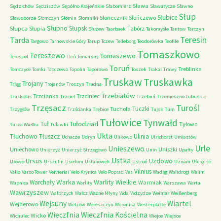
Sława
Sędzichów
Sędziszów
Sępólno Krajeńskie
Słabomierz
Sławatycze
Sławno
Słup
Słubice
Słonecznik
Słończewo
Sławoborze
Słomczyn
Słomin
Słomniki
Słupno
Słupsk
Słupca
Słupia
Tabórz
Służew
Taarbaek
Takomyśle
Tantow
Tarczyn
Teresin
Tarda
Targowo
Tarnowskie Góry
Tarup
Tczew
Telleborg
Teodorówka
Teofile
Tomaszkowo
Tereszewo
Tomaszewo
Terespol
Tleń
Tomaryny
Toruń
Treblinka
Tomczyce
Tomki
Topczewo
Topolin
Toporowo
Toszek
Trakai
Trawy
Truskaw
Truskawka
Trojany
Trląg
Trojanów
Troszyn
Trudna
Trzebiatów
Trzcianka
Trzciniec
Truskolas
Trzciel
Trzebuń
Trzemeszno Lubuskie
Trzęsacz
Turośl
Tuczki
Tuchola
Trzygłów
Trzścianka
Trębice
Tujsk
Tum
Tułowice
Tynwałd
Tuł
Tułodziad
Tyłowo
Turza Wielka
Tuławki
Ukta
Tłuchowo
Tłuszcz
Ulinia
Uchacze
Udryn
Ulikowo
Ulrichorst
Umiastów
Urle
Unieszewo
Uniechowo
Uniszki
Unierzyż
Unierzyż Strzegowo
Unin
Upałty
Ustka
Ursus
Uzdowo
Urowo
Urszulin
Usedom
Ustanówek
Ustroń
Uznam
Uścięcice
Vilnius
Vallo
Varso Tower
Veivieriai
Velo Krynica
Velo Poprad
Ves
Wadąg
Walidrogi
Walim
Warka
Warlity Wielkie
Warchały
Warmiak
Wapnica
Warlity
Warszawa
Warta
Wawrzyszew
Wałbrzych
Wałcz
Ważne Młyny
Wda
Wdzydze
Weimar
Weißenberg
Wejsuny
Wiartel
Wejherowo
Welzow
Wereszczyn
Weronika
Westerplatte
Wieczfnia Kościelna
Wieczfnia
Wicko
Wichulec
Wiejce
Wiejsce