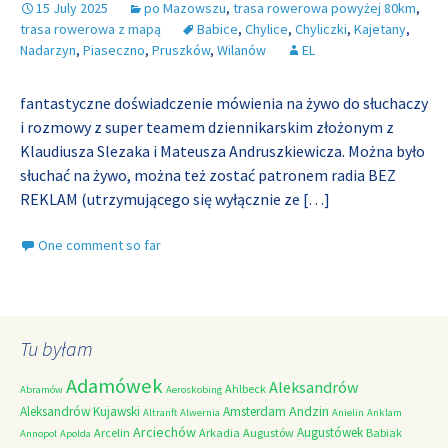
15 July 2025
po Mazowszu
,
trasa rowerowa powyżej 80km
,
trasa rowerowa z mapą
Babice
,
Chylice
,
Chyliczki
,
Kajetany
,
Nadarzyn
,
Piaseczno
,
Pruszków
,
Wilanów
EL
fantastyczne doświadczenie mówienia na żywo do słuchaczy
i rozmowy z super teamem dziennikarskim złożonym z
Klaudiusza Slezaka i Mateusza Andruszkiewicza. Można było
słuchać na żywo, można też zostać patronem radia BEZ
REKLAM (utrzymującego się wyłącznie ze
[…]
One comment so far
Tu byłam
Adamówek
Aleksandrów
Ahlbeck
Abramów
Aeroskobing
Andzin
Aleksandrów Kujawski
Amsterdam
Altranft
Alwernia
Anielin
Anklam
Arciechów
Augustówek
Arcelin
Arkadia
Augustów
Babiak
Annopol
Apolda