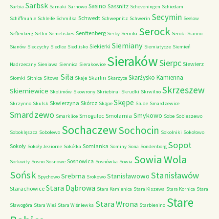
Sarbsk
Sasino
Sassnitz
Sarbia
Sarnaki
Sarnowo
Scheveningen
Schiedam
Secymin
Schwedt
Schiffmuhle
Schleife
Schmilka
Schwepnitz
Schwerin
Seelow
Serock
Senftenberg
Seftenberg
Sellin
Semeliskes
Serby
Serniki
Seroki
Sianno
Siemiany
Siekierki
Sianów
Sieczychy
Siedlce
Siedlisko
Siemiatycze
Siemień
Sieraków
Sierpc
Siewierz
Nadrzeczny
Sieniawa
Siennica
Sierakowice
Siła
Skarżysko Kamienna
Skarlin
Siomki
Sitnica
Sitowa
Skaje
Skarżyce
Skrzeszew
Skierniewice
Skolimów
Skowrony
Skriebinai
Skrudki
Skrwilno
Skępe
Skwierzyna
Skórcz
Skrzynno
Skulsk
Skąpe
Slude
Smardzewice
Smardzewo
Smykowo
Smogulec
Smolarnia
Smarklice
Sobe
Sobieszewo
Sochaczew
Sochocin
Soboklęszcz
Sobolewo
Sokolniki
Sokołowo
Sopot
Sokoły
Somianka
Sokoły Jeziorne
Sokółka
Sominy
Sona
Sondenborg
Sowia Wola
Sosnowica
Sorkwity
Sosno
Sosnowe
Sosnówka
Sowia
Sońsk
Stanisławów
Srebrna
Stanisławowo
Spychowo
Srokowo
Stara Dąbrowa
Starachowice
Stara Kamienica
Stara Kiszewa
Stara Kornica
Stara
Stare
Stara Wrona
Sławogóra
Stara Wieś
Stara Wiśniewka
Starbienino