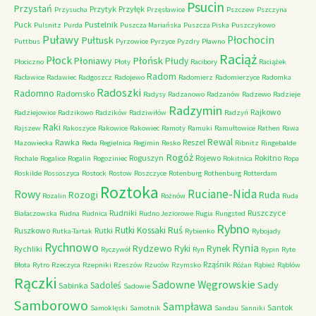
Psucin
Przystań
Przytyk
Przyłęk
Przysucha
Przęsławice
Pszczew
Pszczyna
Puck
Pustelnik
Pulsnitz
Purda
Puszcza Mariańska
Puszcza Piska
Puszczykowo
Puławy
Pułtusk
Płochocin
Puttbus
Pyrzowice
Pyrzyce
Pyzdry
Pławno
Raciąż
Płock
Płońsk
Płoniawy
Płudy
Płociczno
Płoty
Racibory
Raciążek
Radom
Racławice
Radawiec
Radgoszcz
Radojewo
Radomierz
Radomierzyce
Radomka
Radoszki
Radomno
Radomsko
Radysy
Radzanowo
Radzanów
Radzewo
Radzieje
Radzymin
Rajkowo
Radziejowice
Radzikowo
Radzików
Radziwiłów
Radzyń
Raki
Rajszew
Rakoszyce
Rakowice
Rakowiec
Ramoty
Ramuki
Ramułtowice
Rathen
Rawa
Rewal
Rawka
Reszel
Mazowiecka
Reda
Regielnica
Regimin
Resko
Ribnitz
Ringebalde
Rogóż
Roguszyn
Rojewo
Rokitno
Rochale
Rogalice
Rogalin
Rogoziniec
Rokitnica
Ropa
Roskilde
Rossoszyca
Rostock
Rostow
Roszczyce
Rotenburg
Rothenburg
Rotterdam
Roztoka
Ruciane-Nida
Rowy
Rozogi
Ruda
Rozalin
Rożnów
Ruda
Rudniki
Ruszczyce
Białaczowska
Rudna
Rudnica
Rudno Jeziorowe
Rugia
Rungsted
Rybno
Ruś
Rutki Kossaki
Ruszkowo
Rutki
Rutka-Tartak
Rybienko
Rybojady
Rychnowo
Rynia
Rydzewo
Ryki
Rynek
Rychliki
Ryczywół
Ryn
Rypin
Ryte
Rząśnik
Błota
Rytro
Rzeczyca
Rzepniki
Rzeszów
Rzuców
Rzymsko
Różan
Rąbież
Rąblów
Rączki
Sadowne Węgrowskie
Sady
Sadoleś
Sabinka
Sadowie
Samborowo
Sampława
Santok
Samoklęski
Samotnik
Sandau
Sanniki