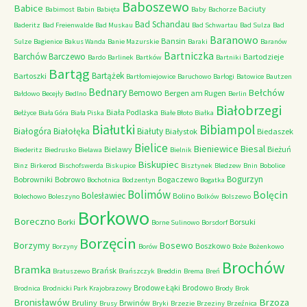
Baboszewo
Babice
Baciuty
Babimost
Babin
Babięta
Baby
Bachorze
Bad Schandau
Baderitz
Bad Freienwalde
Bad Muskau
Bad Schwartau
Bad Sulza
Bad
Baranowo
Bansin
Sulze
Bagienice
Bakus Wanda
Banie Mazurskie
Baraki
Baranów
Bartniczka
Barchów
Barczewo
Bartodzieje
Bardo
Barlinek
Bartków
Bartniki
Bartąg
Bartążek
Bartoszki
Bartłomiejowice
Baruchowo
Barłogi
Batowice
Bautzen
Bednary
Bełchów
Bemowo
Bergen am Rugen
Bałdowo
Becejły
Bedlno
Berlin
Białobrzegi
Biała Podlaska
Bełżyce
Biała Góra
Biała Piska
Białe Błoto
Białka
Białutki
Bibiampol
Białogóra
Białołęka
Białuty
Białystok
Biedaszek
Bielice
Bieniewice
Biesal
Bielawy
Bieżuń
Biederitz
Biedrusko
Bielawa
Bielnik
Biskupiec
Binz
Birkerod
Bischofswerda
Biskupice
Bisztynek
Bledzew
Bnin
Bobolice
Bogurzyn
Bobrowniki
Bobrowo
Bogaczewo
Bochotnica
Bodzentyn
Bogatka
Bolimów
Bolęcin
Bolesławiec
Bolino
Bolechowo
Boleszyno
Bolków
Bolszewo
Borkowo
Boreczno
Borki
Borsuki
Borne Sulinowo
Borsdorf
Borzęcin
Borzymy
Bosewo
Boszkowo
Borzyny
Borów
Boże
Bożenkowo
Brochów
Bramka
Brańsk
Bratuszewo
Brańszczyk
Breddin
Brema
Breń
Brodowe Łąki
Brodowo
Brodnica
Brodnicki Park Krajobrazowy
Brody
Brok
Bronisławów
Brzoza
Bruliny
Brwinów
Brusy
Bryki
Brzezie
Brzeziny
Brzeźnica