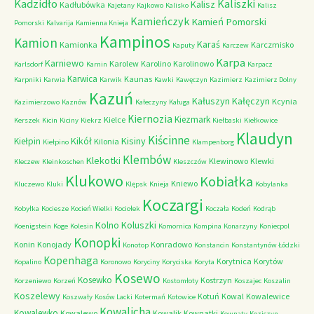
Kadzidło
Kaliszki
Kalisz
Kadłubówka
Kajetany
Kajkowo
Kalisko
Kalisz
Kamieńczyk
Kamień Pomorski
Pomorski
Kalvarija
Kamienna Knieja
Kampinos
Kamion
Karaś
Kamionka
Karczmisko
Kaputy
Karczew
Karpa
Karniewo
Karolew
Karolino
Karolinowo
Karlsdorf
Karnin
Karpacz
Karwica
Kaunas
Karpniki
Karwia
Karwik
Kawki
Kawęczyn
Kazimierz
Kazimierz Dolny
Kazuń
Kałuszyn
Kałęczyn
Kcynia
Kazimierzowo
Kaznów
Kałeczyny
Kaługa
Kiernozia
Kiezmark
Kielce
Kerszek
Kicin
Kiciny
Kiekrz
Kiełbaski
Kiełkowice
Klaudyn
Kiścinne
Kikół
Kisiny
Kiełpin
Kilonia
Kiełpino
Klampenborg
Klembów
Klekotki
Klewinowo
Klewki
Kleczew
Kleinkoschen
Kleszczów
Klukowo
Kobiałka
Kniewo
Kluczewo
Kluki
Klępsk
Knieja
Kobylanka
Koczargi
Kobyłka
Kociesze
Kocień Wielki
Kociołek
Koczała
Kodeń
Kodrąb
Kolno
Koluszki
Koenigstein
Koge
Kolesin
Komornica
Kompina
Konarzyny
Koniecpol
Konopki
Konin
Konojady
Konradowo
Konotop
Konstancin
Konstantynów Łódzki
Kopenhaga
Korytnica
Korytów
Kopalino
Koronowo
Koryciny
Koryciska
Koryta
Kosewo
Kosewko
Kostrzyn
Korzeniewo
Korzeń
Kostomłoty
Koszajec
Koszalin
Koszelewy
Kotuń
Kowal
Kowalewice
Koszwały
Kosów Lacki
Kotermań
Kotowice
Kowalicha
Kowalewko
Kowalewo
Kowalik
Kownatki
Kownaty
Koziczyn