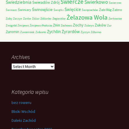
Świercze
Świerkowo
Świedziebnia
Świeradów Zdrój
Świerzno
Świnoujście
Święcice
Świniary
Żabi Róg
Żabno
Świniarc
Świątki
Święciechów
Żelazowa Wola
Żaby
Żarzyn
Żarów
Żdżar
Żdżarów
Żegiestów
Żerkowice
Żochy
Żuków
Żnin
Żmigród
Żmijewo
Żmijewo-Podusie
Żochowo
Żubryn
Żur
Żychlin
Żyrardów
Żuromin
Żurominek
Żuławki
Żyrzyn
Żółwino
Archives
Archives
Kategoria wpisu
bez roweru
Bliski Wschód
Daleki Zachód