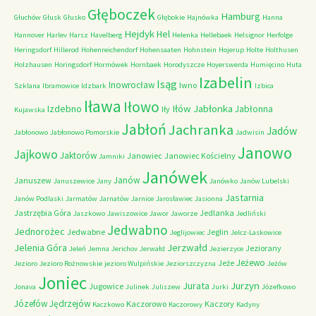
Głęboczek
Hamburg
Głuchów
Głusk
Głusko
Głębokie
Hajnówka
Hanna
Hejdyk
Hel
Hannover
Harlev
Harsz
Havelberg
Helenka
Hellebaek
Helsignor
Herfolge
Heringsdorf
Hillerod
Hohenreichendorf
Hohensaaten
Hohnstein
Hojerup
Holte
Holthusen
Holzhausen
Horingsdorf
Hormówek
Hornbaek
Horodyszcze
Hoyerswerda
Humięcino
Huta
Izabelin
Isąg
Inowrocław
Iwno
Szklana
Ibramowice
Idzbark
Izbica
Iława
Iłowo
Iłów
Jabłonka
Izdebno
Jabłonna
Iły
Kujawska
Jabłoń
Jachranka
Jadów
Jabłonowo
Jabłonowo Pomorskie
Jadwisin
Janowo
Jajkowo
Jaktorów
Janowiec
Janowiec Kościelny
Jamniki
Janówek
Janów
Januszew
Januszewice
Jany
Janówko
Janów Lubelski
Jastarnia
Janów Podlaski
Jarmatów
Jarnatów
Jarnice
Jarosławiec
Jasionna
Jastrzębia Góra
Jedlanka
Jaszkowo
Jawiszowice
Jawor
Jaworze
Jedliński
Jedwabno
Jednorożec
Jedwabne
Jeglin
Jeglijowiec
Jelcz-Laskowice
Jerzwałd
Jelenia Góra
Jeziorany
Jeleń
Jemna
Jerichov
Jerwałd
Jezierzyce
Jeżewo
Jeże
Jezioro
Jezioro Rożnowskie
jezioro Wulpińskie
Jeziorszczyzna
Jeżów
Joniec
Jurzyn
Jurata
Jugowice
Jonava
Julinek
Juliszew
Jurki
Józefkowo
Józefów
Jędrzejów
Kaczorowo
Kaczory
Kaczkowo
Kaczorowy
Kadyny