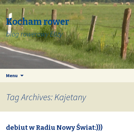
Kocham rower
blog rowerowy Elizy
Skip
Search
Menu
to
for:
content
Tag Archives: Kajetany
debiut w Radiu Nowy Świat:)))