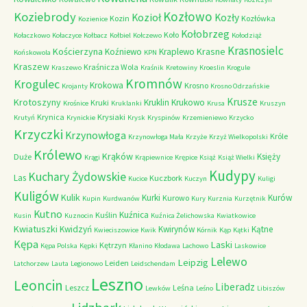
Kozłowo
Koziebrody
Kozioł
Kozły
Kozin
Kozłówka
Kozienice
Kołobrzeg
Koło
Kołaczkowo
Kołaczyce
Kołbacz
Kołbiel
Kołczewo
Kołodziąż
Krasnosielc
Kościerzyna
Krasne
Koźniewo
Kraplewo
Końskowola
KPN
Kraszew
Kraśnicza Wola
Kraszewo
Kraśnik
Kretowiny
Kroeslin
Krogule
Kromnów
Krogulec
Krokowa
Krosno
Krojanty
Krosno Odrzańskie
Krusze
Krotoszyny
Kruklin
Krukowo
Kruki
Krośnice
Kruklanki
Krusa
Kruszyn
Krynica
Krysiaki
Krutyń
Krynickie
Krysk
Kryspinów
Krzemieniewo
Krzycko
Krzyczki
Krzynowłoga
Króle
Krzynowłoga Mała
Krzyże
Krzyż Wielkopolski
Królewo
Krąków
Księży
Duże
Krągi
Krąpiewnice
Krępice
Książ
Książ Wielki
Kudypy
Kuchary Żydowskie
Las
Kuczbork
Kucice
Kuczyn
Kuligi
Kuligów
Kulik
Kurki
Kurów
Kurowo
Kupin
Kurdwanów
Kury
Kurznia
Kurzętnik
Kutno
Kuźnica
Kuślin
Kusin
Kuznocin
Kuźnica Żelichowska
Kwiatkowice
Kwiatuszki
Kwidzyń
Kwirynów
Kątne
Kwieciszowice
Kwik
Kórnik
Kąp
Kątki
Kępa
Laski
Kętrzyn
Kępa Polska
Kępki
Kłanino
Kłodawa
Lachowo
Laskowice
Lelewo
Leipzig
Leiden
Latchorzew
Lauta
Legionowo
Leidschendam
Leszno
Leoncin
Liberadz
Leszcz
Leśna
Lewków
Leśno
Libiszów