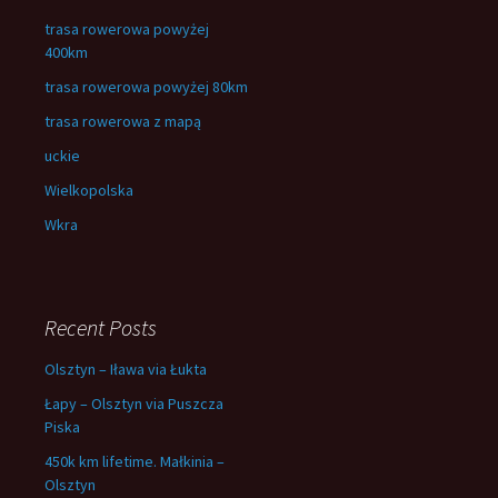
trasa rowerowa powyżej
400km
trasa rowerowa powyżej 80km
trasa rowerowa z mapą
uckie
Wielkopolska
Wkra
Recent Posts
Olsztyn – Iława via Łukta
Łapy – Olsztyn via Puszcza
Piska
450k km lifetime. Małkinia –
Olsztyn