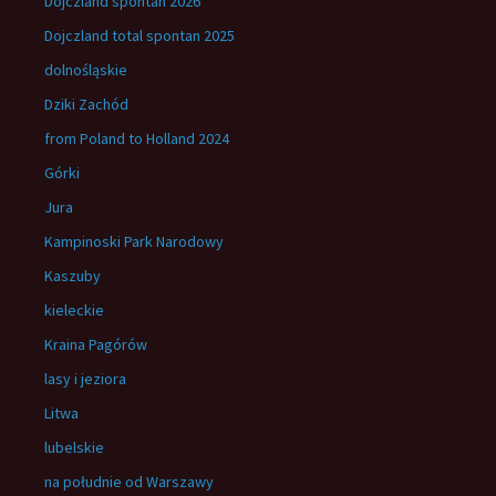
Dojczland spontan 2026
Dojczland total spontan 2025
dolnośląskie
Dziki Zachód
from Poland to Holland 2024
Górki
Jura
Kampinoski Park Narodowy
Kaszuby
kieleckie
Kraina Pagórów
lasy i jeziora
Litwa
lubelskie
na południe od Warszawy