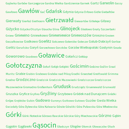
Garwolin
Gartz
Gajówka
Garbów
Garczegorze
Gardna Wielka
Gardzienice
Garnek
Gassy
Gawłów
Gdańsk
Gdynia
Gawłowo
Gać
Gdynia Orłowo
Gidle
Giebałtów
Gietrzwałd
Gierwaty
Giławy
Gierłoż
Giethoorn
Giewartów
Gilleleje
Glinojeck
Giżycko
Giżycko Olsztyn
Glaucha
Glina
Glodowo
Gnaty Szczerbaki
Gniewino
Gniewniewice
Gniewoszów
Gniewkowo
Gniezno
Gniew
Gnoien
Goerlitz
Godkowo
Golub-Dobrzyń
Goczałkowice
Golczewo
Goleniów
Golesze
Gorlice
Gorlitz
Goryń
Gorzów Wielkopolski
Gostynin
Goruńsko
Gorzechowo
Gorzków
Gouda
Goławice
Goworowo
Gołańcz
Gozdowo
Gołdap
Gołotczyzna
Gościmin
Gołuń
Gołąb
Gołąbki
Gościno
Goźlin
Graal
Grabie
Muritz
Grabin
Grabowo
Grabów nad Pilicą
Gradki
Graested
Greifswald
Grimma
Grodziczno
Grodno
Grodzisk
Grodzisk Mazowiecki
Grodziszcze
Grodziszcze
Grudusk
Mazowieckie
Gromadno
Großenhain
Grudziądz
Gruenewald
Grunwald
Gryźliny
Gruszka
Gryfice
Grzybowo
Gródek nad Dunajcem
Gryfino
Gródki
Gudowo
Guzów
Gwda Wielka
Grójec
Grębków
Gubin
Guronys
Gutkowo
Gutowo
Gwizdały
Góra Dylewska
Góra Kalwaria
Górale
Góraliki
Góra Puławska
Góra Włodowska
Górki
Górzno
Gąbin
Górki Noteckie
Górowo Iławskie
Górskie
Góry Miechowskie
Gąsocin
Gągolin
Gągławki
Głogów
Gładczyn
Głomsk
Głowaczów
Głuch