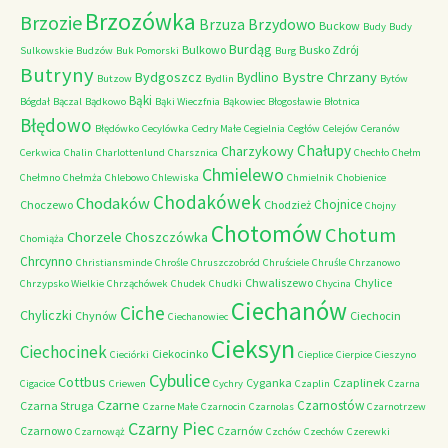
Brzozówka
Brzozie
Brzydowo
Brzuza
Buckow
Budy
Budy
Burdąg
Bulkowo
Busko Zdrój
Sulkowskie
Budzów
Buk Pomorski
Burg
Butryny
Bystre Chrzany
Bydgoszcz
Bydlino
Butzow
Bydlin
Bytów
Bąki
Bógdał
Bączal
Bądkowo
Bąki Wieczfnia
Bąkowiec
Błogosławie
Błotnica
Błędowo
Błędówko
Cecylówka
Cedry Małe
Cegielnia
Cegłów
Celejów
Ceranów
Chałupy
Charzykowy
Cerkwica
Chalin
Charlottenlund
Charsznica
Chechło
Chełm
Chmielewo
Chełmno
Chełmża
Chlebowo
Chlewiska
Chmielnik
Chobienice
Chodakówek
Chodaków
Chojnice
Choczewo
Chodzież
Chojny
Chotomów
Chotum
Chorzele
Choszczówka
Chomiąża
Chrcynno
Christiansminde
Chrośle
Chruszczobród
Chruściele
Chruśle
Chrzanowo
Chwaliszewo
Chylice
Chrzypsko Wielkie
Chrząchówek
Chudek
Chudki
Chycina
Ciechanów
Ciche
Chyliczki
Chynów
Ciechocin
Ciechanowiec
Cieksyn
Ciechocinek
Ciekocinko
Cieciórki
Cieplice
Cierpice
Cieszyno
Cybulice
Cottbus
Cyganka
Czaplinek
Cigacice
Criewen
Cychry
Czaplin
Czarna
Czarne
Czarnostów
Czarna Struga
Czarne Małe
Czarnocin
Czarnolas
Czarnotrzew
Czarny Piec
Czarnowo
Czarnów
Czarnowąż
Czchów
Czechów
Czerewki