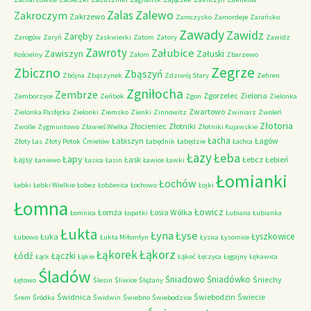
Zalas
Zalewo
Zakroczym
Zakrzewo
Zamczysko
Zamordeje
Zarańsko
Zawady
Zawidz
Zaręby
Zarogów
Zaryń
Zaskwierki
Zatom
Zatory
Zawidz
Zawroty
Załubice
Zawiszyn
Załuski
Kościelny
Załom
Zbarzewo
Zegrze
Zbiczno
Zbąszyń
Zbójna
Zbąszynek
Zdziwój Stary
Zehren
Zgniłocha
Zembrze
Zgorzelec
Zielona
Zemborzyce
Zeńbok
Zgon
Zielonka
Zwartowo
Zielonka Pasłęcka
Zielonki
Ziemsko
Zienki
Zinnowitz
Zwiniarz
Zwoleń
Złotoria
Złocieniec
Złotniki
Zwolle
Zygmuntowo
Zławieś Wielka
Złotniki Kujawskie
Łacha
Łabiszyn
Łagów
Złoty Las
Złoty Potok
Ćmielów
Łabędnik
Łabędzie
Łachca
Łazy
Łeba
Łapy
Łajsy
Łask
Łebcz
Łebień
Łaniewo
Łasica
Łasin
Ławice
Ławki
Łomianki
Łochów
Łebki
Łebki Wielkie
Łobez
Łobżenica
Łochowo
Łojki
Łomna
Łowicz
Łomża
Łosia Wólka
Łomnica
Łopatki
Łubiana
Łubianka
Łukta
Łyna
Łyse
Łyszkowice
Łuka
Łubowo
Łukta Miłomłyn
Łysica
Łysomice
Łąkorz
Łąkorek
Łódź
Łączki
Łąck
Łąkie
Łąkoć
Łęczyca
Łęgajny
Łękawica
Śladów
Śniadowo
Śniadówko
Śniechy
Łętowo
Ślesin
Śliwice
Ślężany
Świdnica
Świebodzin
Świecie
Śrem
Śródka
Świdwin
Świebno
Świebodzice