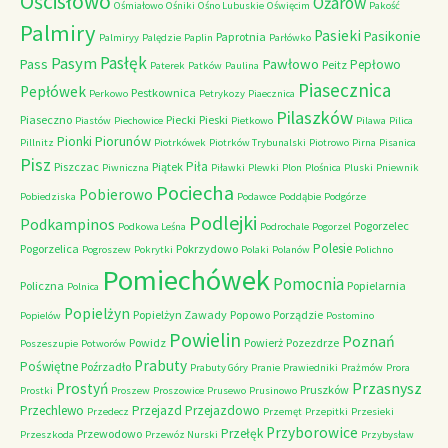
Ościsłowo
Ożarów
Ośmiałowo
Ośniki
Ośno Lubuskie
Oświęcim
Pakość
Palmiry
Pasieki
Pasikonie
Paprotnia
Palmiryy
Palędzie
Paplin
Parłówko
Pasłęk
Pasym
Pawłowo
Pass
Pepłowo
Peitz
Paterek
Patków
Paulina
Piasecznica
Pepłówek
Pestkownica
Perkowo
Petrykozy
Piaecznica
Pilaszków
Piaseczno
Piecki
Pieski
Piastów
Piechowice
Pietkowo
Pilawa
Pilica
Piorunów
Pionki
Pillnitz
Piotrkówek
Piotrków Trybunalski
Piotrowo
Pirna
Pisanica
Pisz
Piła
Piszczac
Piątek
Piwniczna
Piławki
Plewki
Plon
Plośnica
Pluski
Pniewnik
Pociecha
Pobierowo
Pobiedziska
Podawce
Poddąbie
Podgórze
Podlejki
Podkampinos
Pogorzelec
Podkowa Leśna
Podrochale
Pogorzel
Polesie
Pogorzelica
Pokrzydowo
Pogroszew
Pokrytki
Polaki
Polanów
Polichno
Pomiechówek
Pomocnia
Policzna
Popielarnia
Polnica
Popielżyn
Popielżyn Zawady
Popowo
Porządzie
Popielów
Postomino
Powielin
Poznań
Powidz
Powierż
Pozezdrze
Poszeszupie
Potworów
Prabuty
Poświętne
Poźrzadło
Prabuty Góry
Pranie
Prawiedniki
Prażmów
Prora
Przasnysz
Prostyń
Pruszków
Prostki
Proszew
Proszowice
Prusewo
Prusinowo
Przechlewo
Przejazd
Przejazdowo
Przedecz
Przemęt
Przepitki
Przesieki
Przyborowice
Przełęk
Przewodowo
Przeszkoda
Przewóz Nurski
Przybysław