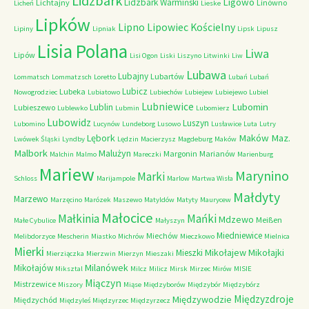
Lidzbark
Ligowo
Lidzbark Warmiński
Lichtajny
Linówno
Licheń
Lieske
Lipków
Lipno
Lipowiec Kościelny
Lipiny
Lipniak
Lipsk
Lipusz
Lisia Polana
Liwa
Lipów
Lisi Ogon
Liski
Liszyno
Litwinki
Liw
Lubawa
Lubajny
Lubartów
Lommatsch
Lommatzsch
Loretto
Lubań
Lubań
Lubicz
Lubeka
Nowogrodziec
Lubiatowo
Lubiechów
Lubiejew
Lubiejewo
Lubiel
Lubniewice
Lubomin
Lublin
Lubieszewo
Lublewko
Lubmin
Lubomierz
Lubowidz
Luszyn
Lubomino
Lucynów
Lundeborg
Lusowo
Lusławice
Luta
Lutry
Maków Maz.
Lębork
Lwówek Śląski
Lyndby
Lędzin
Macierzysz
Magdeburg
Maków
Malbork
Malużyn
Margonin
Marianów
Malchin
Malmo
Mareczki
Marienburg
Mariew
Marynino
Marki
Schloss
Marijampole
Marlow
Martwa Wisła
Małdyty
Marzewo
Marzęcino
Marózek
Maszewo
Matyldów
Matyty
Maurycew
Małocice
Małkinia
Mańki
Mdzewo
Meißen
Małe Cybulice
Małyszyn
Miedniewice
Miechów
Melibdorzyce
Mescherin
Miastko
Michrów
Mieczkowo
Mielnica
Mierki
Mikołajew
Mikołajki
Mieszki
Mierziączka
Mierzwin
Mierzyn
Mieszaki
Milanówek
Mikołajów
Miksztal
Milcz
Milicz
Mirsk
Mirzec
Mirów
MISIE
Miączyn
Mistrzewice
Miszory
Miąse
Międzyborów
Międzybór
Międzybórz
Międzyzdroje
Międzywodzie
Międzychód
Międzyleś
Międzyrzec
Międzyrzecz