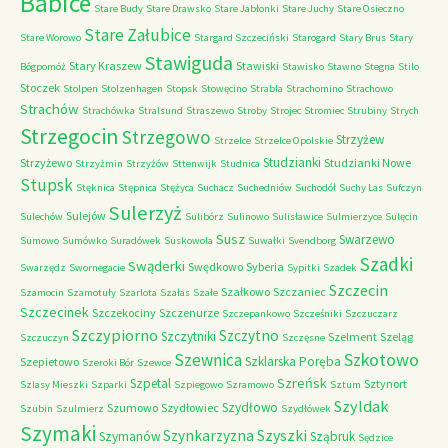
Babice
Stare Budy
Stare Drawsko
Stare Jabłonki
Stare Juchy
Stare Osieczno
Stare Załubice
Stare Worowo
Stargard Szczeciński
Starogard
Stary Brus
Stary
Stawiguda
Stary Kraszew
Stawiski
Bógpomóż
Stawisko
Stawno
Stegna
Stilo
Stoczek
Stolpen
Stolzenhagen
Stopsk
Stowęcino
Strabla
Strachomino
Strachowo
Strachów
Strachówka
Stralsund
Straszewo
Stroby
Strojec
Stromiec
Strubiny
Strych
Strzegocin
Strzegowo
Strzyżew
Strzelce
Strzelce Opolskie
Studzianki
Strzyżewo
Studzianki Nowe
Strzyżmin
Strzyżów
Sttenwijk
Studnica
Stupsk
Stęknica
Stępnica
Stężyca
Suchacz
Suchedniów
Suchodół
Suchy Las
Sufczyn
Sulerzyż
Sulejów
Sulechów
Sulibórz
Sulinowo
Sulisławice
Sulmierzyce
Sulęcin
Susz
Swarzewo
Sumowo
Sumówko
Suradówek
Suskowola
Suwałki
Svendborg
Szadki
Swąderki
Swędkowo
Syberia
Swarzędz
Swornegacie
Sypitki
Szadek
Szczecin
Szałkowo
Szczaniec
Szamocin
Szamotuły
Szarlota
Szałas
Szałe
Szczecinek
Szczekociny
Szczenurze
Szczepankowo
Szcześniki
Szczuczarz
Szczypiorno
Szczytno
Szczytniki
Szelment
Szeląg
Szczuczyn
Szczęsne
Szkotowo
Szewnica
Szklarska Poręba
Szepietowo
Szeroki Bór
Szewce
Szreńsk
Szpetal
Sztynort
Szlasy Mieszki
Szparki
Szpiegowo
Szramowo
Sztum
Szyldak
Szydłowo
Szumowo
Szydłowiec
Szubin
Szulmierz
Szydłówek
Szymaki
Szyszki
Szynkarzyzna
Szymanów
Sząbruk
Sędzice