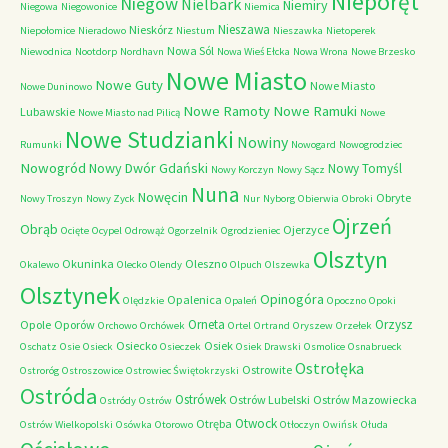
Nieporęt
Niegów
Nielbark
Niemiry
Niegowa
Niegowonice
Niemica
Nieszawa
Nieskórz
Niepołomice
Nieradowo
Niestum
Nieszawka
Nietoperek
Nowa Sól
Niewodnica
Nootdorp
Nordhavn
Nowa Wieś Ełcka
Nowa Wrona
Nowe Brzesko
Nowe Miasto
Nowe Guty
Nowe Miasto
Nowe Duninowo
Nowe Ramoty
Nowe Ramuki
Lubawskie
Nowe Miasto nad Pilicą
Nowe
Nowe Studzianki
Nowiny
Rumunki
Nowogard
Nowogrodziec
Nowogród
Nowy Dwór Gdański
Nowy Tomyśl
Nowy Korczyn
Nowy Sącz
Nuna
Nowęcin
Obryte
Nowy Troszyn
Nowy Zyck
Nur
Nyborg
Obierwia
Obroki
Ojrzeń
Obrąb
Ojerzyce
Ocięte
Ocypel
Odrowąż
Ogorzelnik
Ogrodzieniec
Olsztyn
Okuninka
Oleszno
Okalewo
Olecko
Olendy
Olpuch
Olszewka
Olsztynek
Opinogóra
Opalenica
Olędzkie
Opaleń
Opoczno
Opoki
Orneta
Orzysz
Opole
Oporów
Orchowo
Orchówek
Ortel
Ortrand
Oryszew
Orzełek
Osiecko
Osiek
Oschatz
Osie
Osieck
Osieczek
Osiek Drawski
Osmolice
Osnabrueck
Ostrołęka
Ostrowite
Ostroróg
Ostroszowice
Ostrowiec Świętokrzyski
Ostróda
Ostrówek
Ostrów Lubelski
Ostrów Mazowiecka
Ostródy
Ostrów
Otwock
Otręba
Ostrów Wielkopolski
Osówka
Otorowo
Otłoczyn
Owińsk
Ołuda