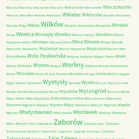
Wierzchucino
Wierzchowo
Wierzba
Wierzbica
Wierzbinek
Wierzbno
Wierzchołek
Wikielec
Wiktorów
Wierzchy
Wiesiółka
Wiewiec
Wiewiórów
Wilanów
Wilczkowo
Wilków
Windyki
Wilkasy
Wilczęta
Wilga
Wincenta
Wincentowo
Wincentów
Winnica
Wirwajdy
Wisełka
Witoldów
Wizna
Winiec
Witkowo
Witnica
Wkra
Wlewsk
Wiśniewo
Wnory Wandy
Więcławice
Wiślica
Wiśniowo Ełckie
Wojcieszyn
Wojszczyce
Wodzisław
Wojciechów
Wojnicz
Wojnowice
Wojszki
Wola
Wola Pasikońska
Wolin
Wola Młocka
Wolbrom
Wolbórka
Wolgast
Wolica
Worliny
Wonna
Wolsztyn
Wolnica
Worgule
Wołkowe
Wriezen
Wrocimowice
Wrocław
Września
Wydminy
Wrocki
Wrona
Wrzask
Wrzeście
Wrząca
WTR
Wygoda
Wymysły
Wynki
Wygon
Wykrot
Wylazłowo
Wymyśle
Wyrzysk
Wyrzysk Osiek
Wyszogród
Wyszków
Wysoka
Wysokie Mazowieckie
Wyszel
Wyszyny
Wywła
Wólka Radzymińska
Wójcin
Wólka
Wólka Majdańska
Wólka Smolana
Wąbrzeźno
Wąsy
Wąchock
Wąsewo
Węgrów
Wągrodno
Wąpielsk
Wąwolnica
Wędrzyn
Węgliniec
Władysławowo
Włocławek
Wężyska
Władysławów
Włodawa
Włodowice
Zaborów
Włoka
Włosień
Ystad
Zaberbecze
Zaborów Leśny
Zabłudów
Zacharzowice
Zacieczki
Zaduszniki
Zagnańsk
Zajączek
Zakliczyn
Zaklików
Zalas
Zalewo
Zakroczym
Zakrzewo