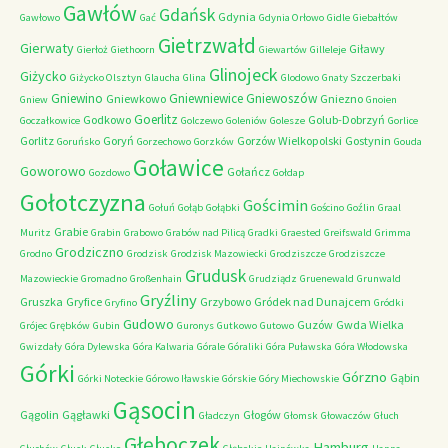
Gawłów
Gdańsk
Gdynia
Gawłowo
Gać
Gdynia Orłowo
Gidle
Giebałtów
Gietrzwałd
Gierwaty
Giławy
Gierłoż
Giethoorn
Giewartów
Gilleleje
Glinojeck
Giżycko
Giżycko Olsztyn
Glaucha
Glina
Glodowo
Gnaty Szczerbaki
Gniewino
Gniewniewice
Gniewoszów
Gniewkowo
Gniezno
Gniew
Gnoien
Goerlitz
Godkowo
Golub-Dobrzyń
Goczałkowice
Golczewo
Goleniów
Golesze
Gorlice
Gorlitz
Goryń
Gorzów Wielkopolski
Gostynin
Goruńsko
Gorzechowo
Gorzków
Gouda
Goławice
Goworowo
Gołańcz
Gozdowo
Gołdap
Gołotczyzna
Gościmin
Gołuń
Gołąb
Gołąbki
Gościno
Goźlin
Graal
Grabie
Muritz
Grabin
Grabowo
Grabów nad Pilicą
Gradki
Graested
Greifswald
Grimma
Grodziczno
Grodno
Grodzisk
Grodzisk Mazowiecki
Grodziszcze
Grodziszcze
Grudusk
Mazowieckie
Gromadno
Großenhain
Grudziądz
Gruenewald
Grunwald
Gryźliny
Gruszka
Gryfice
Grzybowo
Gródek nad Dunajcem
Gryfino
Gródki
Gudowo
Guzów
Gwda Wielka
Grójec
Grębków
Gubin
Guronys
Gutkowo
Gutowo
Gwizdały
Góra Dylewska
Góra Kalwaria
Górale
Góraliki
Góra Puławska
Góra Włodowska
Górki
Górzno
Gąbin
Górki Noteckie
Górowo Iławskie
Górskie
Góry Miechowskie
Gąsocin
Gągolin
Gągławki
Głogów
Gładczyn
Głomsk
Głowaczów
Głuch
Głęboczek
Hamburg