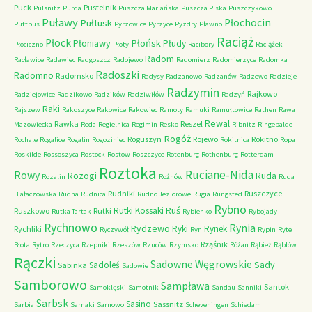
Puck
Pustelnik
Pulsnitz
Purda
Puszcza Mariańska
Puszcza Piska
Puszczykowo
Puławy
Pułtusk
Płochocin
Puttbus
Pyrzowice
Pyrzyce
Pyzdry
Pławno
Raciąż
Płock
Płońsk
Płoniawy
Płudy
Płociczno
Płoty
Racibory
Raciążek
Radom
Racławice
Radawiec
Radgoszcz
Radojewo
Radomierz
Radomierzyce
Radomka
Radoszki
Radomno
Radomsko
Radysy
Radzanowo
Radzanów
Radzewo
Radzieje
Radzymin
Rajkowo
Radziejowice
Radzikowo
Radzików
Radziwiłów
Radzyń
Raki
Rajszew
Rakoszyce
Rakowice
Rakowiec
Ramoty
Ramuki
Ramułtowice
Rathen
Rawa
Rewal
Rawka
Reszel
Mazowiecka
Reda
Regielnica
Regimin
Resko
Ribnitz
Ringebalde
Rogóż
Roguszyn
Rojewo
Rokitno
Rochale
Rogalice
Rogalin
Rogoziniec
Rokitnica
Ropa
Roskilde
Rossoszyca
Rostock
Rostow
Roszczyce
Rotenburg
Rothenburg
Rotterdam
Roztoka
Ruciane-Nida
Rowy
Rozogi
Ruda
Rozalin
Rożnów
Ruda
Rudniki
Ruszczyce
Białaczowska
Rudna
Rudnica
Rudno Jeziorowe
Rugia
Rungsted
Rybno
Ruś
Rutki Kossaki
Ruszkowo
Rutki
Rutka-Tartak
Rybienko
Rybojady
Rychnowo
Rynia
Rydzewo
Ryki
Rynek
Rychliki
Ryczywół
Ryn
Rypin
Ryte
Rząśnik
Błota
Rytro
Rzeczyca
Rzepniki
Rzeszów
Rzuców
Rzymsko
Różan
Rąbież
Rąblów
Rączki
Sadowne Węgrowskie
Sady
Sadoleś
Sabinka
Sadowie
Samborowo
Sampława
Santok
Samoklęski
Samotnik
Sandau
Sanniki
Sarbsk
Sasino
Sassnitz
Sarbia
Sarnaki
Sarnowo
Scheveningen
Schiedam