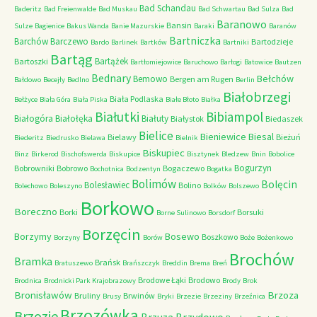
Bad Schandau
Baderitz
Bad Freienwalde
Bad Muskau
Bad Schwartau
Bad Sulza
Bad
Baranowo
Bansin
Sulze
Bagienice
Bakus Wanda
Banie Mazurskie
Baraki
Baranów
Bartniczka
Barchów
Barczewo
Bartodzieje
Bardo
Barlinek
Bartków
Bartniki
Bartąg
Bartążek
Bartoszki
Bartłomiejowice
Baruchowo
Barłogi
Batowice
Bautzen
Bednary
Bełchów
Bemowo
Bergen am Rugen
Bałdowo
Becejły
Bedlno
Berlin
Białobrzegi
Biała Podlaska
Bełżyce
Biała Góra
Biała Piska
Białe Błoto
Białka
Białutki
Bibiampol
Białogóra
Białołęka
Białuty
Białystok
Biedaszek
Bielice
Bieniewice
Biesal
Bielawy
Bieżuń
Biederitz
Biedrusko
Bielawa
Bielnik
Biskupiec
Binz
Birkerod
Bischofswerda
Biskupice
Bisztynek
Bledzew
Bnin
Bobolice
Bogurzyn
Bobrowniki
Bobrowo
Bogaczewo
Bochotnica
Bodzentyn
Bogatka
Bolimów
Bolęcin
Bolesławiec
Bolino
Bolechowo
Boleszyno
Bolków
Bolszewo
Borkowo
Boreczno
Borki
Borsuki
Borne Sulinowo
Borsdorf
Borzęcin
Borzymy
Bosewo
Boszkowo
Borzyny
Borów
Boże
Bożenkowo
Brochów
Bramka
Brańsk
Bratuszewo
Brańszczyk
Breddin
Brema
Breń
Brodowe Łąki
Brodowo
Brodnica
Brodnicki Park Krajobrazowy
Brody
Brok
Bronisławów
Brzoza
Bruliny
Brwinów
Brusy
Bryki
Brzezie
Brzeziny
Brzeźnica
Brzozówka
Brzozie