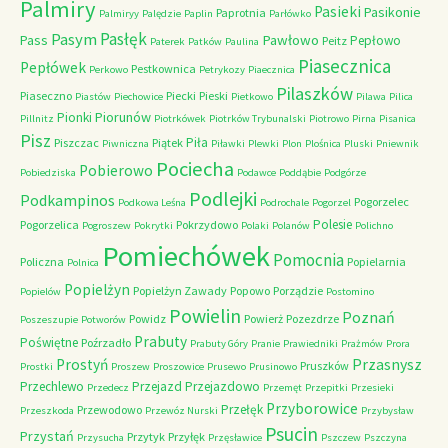
Palmiry
Pasieki
Pasikonie
Paprotnia
Palmiryy
Palędzie
Paplin
Parłówko
Pasłęk
Pasym
Pawłowo
Pass
Pepłowo
Peitz
Paterek
Patków
Paulina
Piasecznica
Pepłówek
Pestkownica
Perkowo
Petrykozy
Piaecznica
Pilaszków
Piaseczno
Piecki
Pieski
Piastów
Piechowice
Pietkowo
Pilawa
Pilica
Piorunów
Pionki
Pillnitz
Piotrkówek
Piotrków Trybunalski
Piotrowo
Pirna
Pisanica
Pisz
Piła
Piszczac
Piątek
Piwniczna
Piławki
Plewki
Plon
Plośnica
Pluski
Pniewnik
Pociecha
Pobierowo
Pobiedziska
Podawce
Poddąbie
Podgórze
Podlejki
Podkampinos
Pogorzelec
Podkowa Leśna
Podrochale
Pogorzel
Polesie
Pogorzelica
Pokrzydowo
Pogroszew
Pokrytki
Polaki
Polanów
Polichno
Pomiechówek
Pomocnia
Policzna
Popielarnia
Polnica
Popielżyn
Popielżyn Zawady
Popowo
Porządzie
Popielów
Postomino
Powielin
Poznań
Powidz
Powierż
Pozezdrze
Poszeszupie
Potworów
Prabuty
Poświętne
Poźrzadło
Prabuty Góry
Pranie
Prawiedniki
Prażmów
Prora
Przasnysz
Prostyń
Pruszków
Prostki
Proszew
Proszowice
Prusewo
Prusinowo
Przechlewo
Przejazd
Przejazdowo
Przedecz
Przemęt
Przepitki
Przesieki
Przyborowice
Przełęk
Przewodowo
Przeszkoda
Przewóz Nurski
Przybysław
Psucin
Przystań
Przytyk
Przyłęk
Przysucha
Przęsławice
Pszczew
Pszczyna