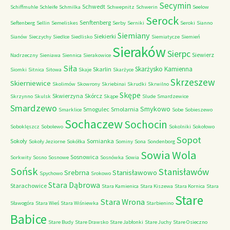
Secymin
Schwedt
Schiffmuhle
Schleife
Schmilka
Schwepnitz
Schwerin
Seelow
Serock
Senftenberg
Seftenberg
Sellin
Semeliskes
Serby
Serniki
Seroki
Sianno
Siemiany
Siekierki
Sianów
Sieczychy
Siedlce
Siedlisko
Siemiatycze
Siemień
Sieraków
Sierpc
Siewierz
Nadrzeczny
Sieniawa
Siennica
Sierakowice
Siła
Skarżysko Kamienna
Skarlin
Siomki
Sitnica
Sitowa
Skaje
Skarżyce
Skrzeszew
Skierniewice
Skolimów
Skowrony
Skriebinai
Skrudki
Skrwilno
Skępe
Skwierzyna
Skórcz
Skrzynno
Skulsk
Skąpe
Slude
Smardzewice
Smardzewo
Smykowo
Smogulec
Smolarnia
Smarklice
Sobe
Sobieszewo
Sochaczew
Sochocin
Soboklęszcz
Sobolewo
Sokolniki
Sokołowo
Sopot
Sokoły
Somianka
Sokoły Jeziorne
Sokółka
Sominy
Sona
Sondenborg
Sowia Wola
Sosnowica
Sorkwity
Sosno
Sosnowe
Sosnówka
Sowia
Sońsk
Stanisławów
Srebrna
Stanisławowo
Spychowo
Srokowo
Stara Dąbrowa
Starachowice
Stara Kamienica
Stara Kiszewa
Stara Kornica
Stara
Stare
Stara Wrona
Sławogóra
Stara Wieś
Stara Wiśniewka
Starbienino
Babice
Stare Budy
Stare Drawsko
Stare Jabłonki
Stare Juchy
Stare Osieczno