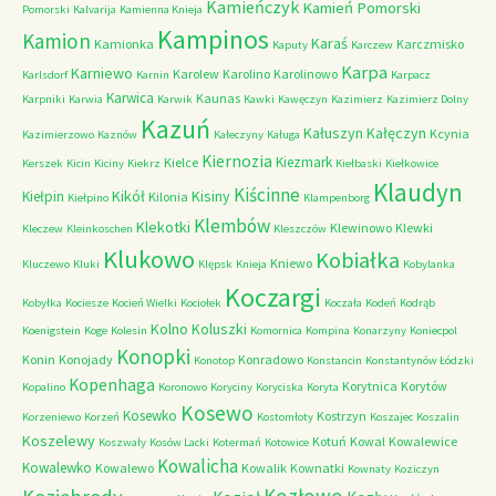
Kamieńczyk
Kamień Pomorski
Pomorski
Kalvarija
Kamienna Knieja
Kampinos
Kamion
Karaś
Kamionka
Karczmisko
Kaputy
Karczew
Karpa
Karniewo
Karolew
Karolino
Karolinowo
Karlsdorf
Karnin
Karpacz
Karwica
Kaunas
Karpniki
Karwia
Karwik
Kawki
Kawęczyn
Kazimierz
Kazimierz Dolny
Kazuń
Kałuszyn
Kałęczyn
Kcynia
Kazimierzowo
Kaznów
Kałeczyny
Kaługa
Kiernozia
Kiezmark
Kielce
Kerszek
Kicin
Kiciny
Kiekrz
Kiełbaski
Kiełkowice
Klaudyn
Kiścinne
Kikół
Kisiny
Kiełpin
Kilonia
Kiełpino
Klampenborg
Klembów
Klekotki
Klewinowo
Klewki
Kleczew
Kleinkoschen
Kleszczów
Klukowo
Kobiałka
Kniewo
Kluczewo
Kluki
Klępsk
Knieja
Kobylanka
Koczargi
Kobyłka
Kociesze
Kocień Wielki
Kociołek
Koczała
Kodeń
Kodrąb
Kolno
Koluszki
Koenigstein
Koge
Kolesin
Komornica
Kompina
Konarzyny
Koniecpol
Konopki
Konin
Konojady
Konradowo
Konotop
Konstancin
Konstantynów Łódzki
Kopenhaga
Korytnica
Korytów
Kopalino
Koronowo
Koryciny
Koryciska
Koryta
Kosewo
Kosewko
Kostrzyn
Korzeniewo
Korzeń
Kostomłoty
Koszajec
Koszalin
Koszelewy
Kotuń
Kowal
Kowalewice
Koszwały
Kosów Lacki
Kotermań
Kotowice
Kowalicha
Kowalewko
Kowalewo
Kowalik
Kownatki
Kownaty
Koziczyn