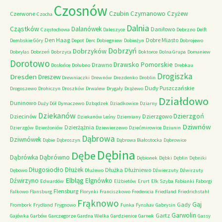
Czosnów
Czubin
Czymanowo
Czyżew
Czerwone
Czocha
Dalnia
Cząstków
Dalanówek
Daniłowo
Częstochowa
Daleszyce
Debrzno
Delft
Den Haag
Dobre Miasto
Dembskie Góry
Depot
Derc
Dobiegniew
Dobieżyn
Dobrojewo
Dobrzyń
Dobrzyków
Dobrylas
Dobrzeń
Dobrzyca
Doktorce
Dolna Grupa
Domaniew
Dorotowo
Drawsko Pomorskie
Drawno
Dosłońce
Dołubno
Drebkau
Drogiszka
Dresden
Dreszew
Drewniaczki
Drewnów
Drezdenko
Droblin
Dudy Puszczańskie
Drogoszewo
Drohiczyn
Droszków
Drwalew
Drygały
Drążewo
Działdowo
Duninowo
Duży Dół
Dymaczewo
Dzbądzek
Dziadkowice
Dziarny
Dziekanów
Dzierzgoń
Dziecinów
Dzierzgowo
Dziekanów Leśny
Dziemiany
Dziwnów
Dzierżążnia
Dzierzgów
Dzierżoniów
Dziewierzewo
Dziećmirowice
Dziunin
Dąbrowa
Dziwnówek
Dąbie
Dąbroszyn
Dąbrowa Białostocka
Dąbrowice
Dębina
Dębe
Dąbrówno
Dąbrówka
Dębionek
Dębki
Dęblin
Dębniki
Długosiodło
Dłużek
Dłużka
Dłużniewo
Dębowo
Dłużewo
Dźwierzuty
Dźwirzuty
Elbląg
Dźwirzyno
Elgnówko
Edwardów
Elżbietów
Erurt
Ełk Szyba
Fabianki
Faborgi
Flensburg
Falkowo
Flansburg
Florynki
Franciszkowo
Fredericia
Friedland
Friedrichstahl
Frąknowo
Gaj
Gady
Frombork
Frydland
Frygnowo
Funka
Fynshav
Gabrysin
Garwolin
Gartz
Gajówka
Garbów
Garczegorze
Gardna Wielka
Gardzienice
Garnek
Gassy