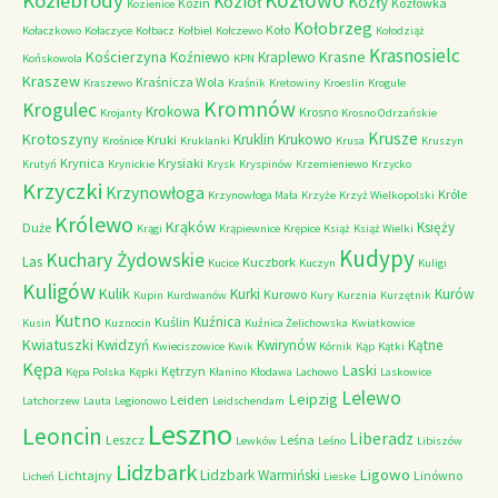
Kozłowo
Koziebrody
Kozioł
Kozły
Kozin
Kozłówka
Kozienice
Kołobrzeg
Koło
Kołaczkowo
Kołaczyce
Kołbacz
Kołbiel
Kołczewo
Kołodziąż
Krasnosielc
Kościerzyna
Krasne
Koźniewo
Kraplewo
Końskowola
KPN
Kraszew
Kraśnicza Wola
Kraszewo
Kraśnik
Kretowiny
Kroeslin
Krogule
Kromnów
Krogulec
Krokowa
Krosno
Krojanty
Krosno Odrzańskie
Krusze
Krotoszyny
Kruklin
Krukowo
Kruki
Krośnice
Kruklanki
Krusa
Kruszyn
Krynica
Krysiaki
Krutyń
Krynickie
Krysk
Kryspinów
Krzemieniewo
Krzycko
Krzyczki
Krzynowłoga
Króle
Krzynowłoga Mała
Krzyże
Krzyż Wielkopolski
Królewo
Krąków
Księży
Duże
Krągi
Krąpiewnice
Krępice
Książ
Książ Wielki
Kudypy
Kuchary Żydowskie
Las
Kuczbork
Kucice
Kuczyn
Kuligi
Kuligów
Kulik
Kurki
Kurów
Kurowo
Kupin
Kurdwanów
Kury
Kurznia
Kurzętnik
Kutno
Kuźnica
Kuślin
Kusin
Kuznocin
Kuźnica Żelichowska
Kwiatkowice
Kwiatuszki
Kwidzyń
Kwirynów
Kątne
Kwieciszowice
Kwik
Kórnik
Kąp
Kątki
Kępa
Laski
Kętrzyn
Kępa Polska
Kępki
Kłanino
Kłodawa
Lachowo
Laskowice
Lelewo
Leipzig
Leiden
Latchorzew
Lauta
Legionowo
Leidschendam
Leszno
Leoncin
Liberadz
Leszcz
Leśna
Lewków
Leśno
Libiszów
Lidzbark
Ligowo
Lidzbark Warmiński
Lichtajny
Linówno
Licheń
Lieske