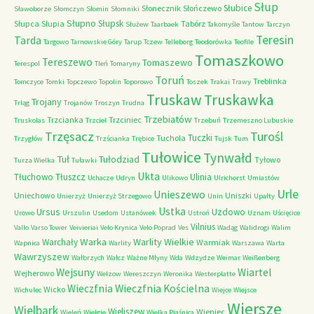
Słup
Słubice
Słonecznik
Słończewo
Sławoborze
Słomczyn
Słomin
Słomniki
Słupno
Słupsk
Słupca
Słupia
Tabórz
Służew
Taarbaek
Takomyśle
Tantow
Tarczyn
Teresin
Tarda
Targowo
Tarnowskie Góry
Tarup
Tczew
Telleborg
Teodorówka
Teofile
Tomaszkowo
Tereszewo
Tomaszewo
Terespol
Tleń
Tomaryny
Toruń
Treblinka
Tomczyce
Tomki
Topczewo
Topolin
Toporowo
Toszek
Trakai
Trawy
Truskaw
Truskawka
Trojany
Trląg
Trojanów
Troszyn
Trudna
Trzebiatów
Trzcianka
Trzciniec
Truskolas
Trzciel
Trzebuń
Trzemeszno Lubuskie
Trzęsacz
Turośl
Tuczki
Tuchola
Trzygłów
Trzścianka
Trębice
Tujsk
Tum
Tułowice
Tynwałd
Tuł
Tułodziad
Tyłowo
Turza Wielka
Tuławki
Ukta
Tłuchowo
Tłuszcz
Ulinia
Uchacze
Udryn
Ulikowo
Ulrichorst
Umiastów
Urle
Unieszewo
Uniechowo
Uniszki
Unierzyż
Unierzyż Strzegowo
Unin
Upałty
Ustka
Ursus
Uzdowo
Urowo
Urszulin
Usedom
Ustanówek
Ustroń
Uznam
Uścięcice
Vilnius
Vallo
Varso Tower
Veivieriai
Velo Krynica
Velo Poprad
Ves
Wadąg
Walidrogi
Walim
Warka
Warlity Wielkie
Warchały
Warmiak
Wapnica
Warlity
Warszawa
Warta
Wawrzyszew
Wałbrzych
Wałcz
Ważne Młyny
Wda
Wdzydze
Weimar
Weißenberg
Wejsuny
Wiartel
Wejherowo
Welzow
Wereszczyn
Weronika
Westerplatte
Wieczfnia Kościelna
Wieczfnia
Wicko
Wichulec
Wiejce
Wiejsce
Wiersze
Wielbark
Wieliszew
Wieniec
Wieleń
Wielgie
Wielka Piaśnica