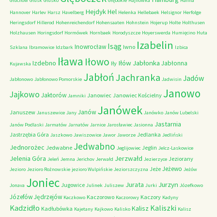
Głuchów
Głusk
Głusko
Głębokie
Hajnówka
Hanna
Hejdyk
Hel
Hannover
Harlev
Harsz
Havelberg
Helenka
Hellebaek
Helsignor
Herfolge
Heringsdorf
Hillerod
Hohenreichendorf
Hohensaaten
Hohnstein
Hojerup
Holte
Holthusen
Holzhausen
Horingsdorf
Hormówek
Hornbaek
Horodyszcze
Hoyerswerda
Humięcino
Huta
Izabelin
Isąg
Inowrocław
Iwno
Szklana
Ibramowice
Idzbark
Izbica
Iława
Iłowo
Iłów
Jabłonka
Izdebno
Jabłonna
Iły
Kujawska
Jabłoń
Jachranka
Jadów
Jabłonowo
Jabłonowo Pomorskie
Jadwisin
Janowo
Jajkowo
Jaktorów
Janowiec
Janowiec Kościelny
Jamniki
Janówek
Janów
Januszew
Januszewice
Jany
Janówko
Janów Lubelski
Jastarnia
Janów Podlaski
Jarmatów
Jarnatów
Jarnice
Jarosławiec
Jasionna
Jastrzębia Góra
Jedlanka
Jaszkowo
Jawiszowice
Jawor
Jaworze
Jedliński
Jedwabno
Jednorożec
Jedwabne
Jeglin
Jeglijowiec
Jelcz-Laskowice
Jerzwałd
Jelenia Góra
Jeziorany
Jeleń
Jemna
Jerichov
Jerwałd
Jezierzyce
Jeżewo
Jeże
Jezioro
Jezioro Rożnowskie
jezioro Wulpińskie
Jeziorszczyzna
Jeżów
Joniec
Jurzyn
Jurata
Jugowice
Jonava
Julinek
Juliszew
Jurki
Józefkowo
Józefów
Jędrzejów
Kaczorowo
Kaczory
Kaczkowo
Kaczorowy
Kadyny
Kadzidło
Kaliszki
Kalisz
Kadłubówka
Kajetany
Kajkowo
Kalisko
Kalisz