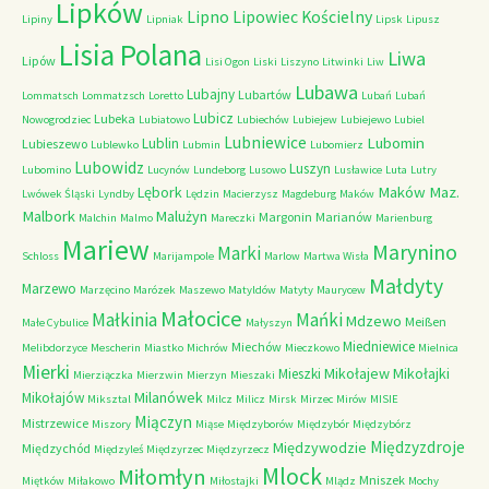
Lipków
Lipno
Lipowiec Kościelny
Lipiny
Lipniak
Lipsk
Lipusz
Lisia Polana
Liwa
Lipów
Lisi Ogon
Liski
Liszyno
Litwinki
Liw
Lubawa
Lubajny
Lubartów
Lommatsch
Lommatzsch
Loretto
Lubań
Lubań
Lubicz
Lubeka
Nowogrodziec
Lubiatowo
Lubiechów
Lubiejew
Lubiejewo
Lubiel
Lubniewice
Lubomin
Lublin
Lubieszewo
Lublewko
Lubmin
Lubomierz
Lubowidz
Luszyn
Lubomino
Lucynów
Lundeborg
Lusowo
Lusławice
Luta
Lutry
Maków Maz.
Lębork
Lwówek Śląski
Lyndby
Lędzin
Macierzysz
Magdeburg
Maków
Malbork
Malużyn
Margonin
Marianów
Malchin
Malmo
Mareczki
Marienburg
Mariew
Marynino
Marki
Schloss
Marijampole
Marlow
Martwa Wisła
Małdyty
Marzewo
Marzęcino
Marózek
Maszewo
Matyldów
Matyty
Maurycew
Małocice
Małkinia
Mańki
Mdzewo
Meißen
Małe Cybulice
Małyszyn
Miedniewice
Miechów
Melibdorzyce
Mescherin
Miastko
Michrów
Mieczkowo
Mielnica
Mierki
Mikołajew
Mikołajki
Mieszki
Mierziączka
Mierzwin
Mierzyn
Mieszaki
Milanówek
Mikołajów
Miksztal
Milcz
Milicz
Mirsk
Mirzec
Mirów
MISIE
Miączyn
Mistrzewice
Miszory
Miąse
Międzyborów
Międzybór
Międzybórz
Międzyzdroje
Międzywodzie
Międzychód
Międzyleś
Międzyrzec
Międzyrzecz
Mlock
Miłomłyn
Mniszek
Miętków
Miłakowo
Miłostajki
Mlądz
Mochy