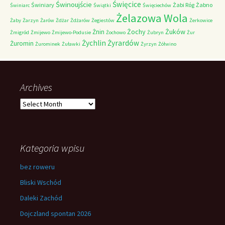
Świnoujście
Święcice
Świniary
Żabi Róg
Żabno
Świniarc
Świątki
Święciechów
Żelazowa Wola
Żaby
Żarzyn
Żarów
Żdżar
Żdżarów
Żegiestów
Żerkowice
Żochy
Żuków
Żnin
Żmigród
Żmijewo
Żmijewo-Podusie
Żochowo
Żubryn
Żur
Żychlin
Żyrardów
Żuromin
Żurominek
Żuławki
Żyrzyn
Żółwino
Archives
Archives
Kategoria wpisu
bez roweru
Bliski Wschód
Daleki Zachód
Dojczland spontan 2026