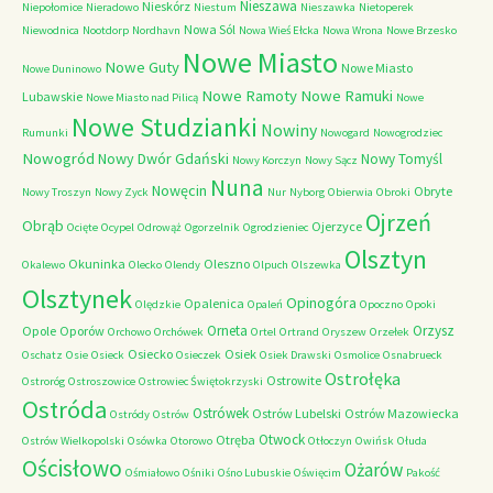
Nieszawa
Nieskórz
Niepołomice
Nieradowo
Niestum
Nieszawka
Nietoperek
Nowa Sól
Niewodnica
Nootdorp
Nordhavn
Nowa Wieś Ełcka
Nowa Wrona
Nowe Brzesko
Nowe Miasto
Nowe Guty
Nowe Miasto
Nowe Duninowo
Nowe Ramoty
Nowe Ramuki
Lubawskie
Nowe Miasto nad Pilicą
Nowe
Nowe Studzianki
Nowiny
Rumunki
Nowogard
Nowogrodziec
Nowogród
Nowy Dwór Gdański
Nowy Tomyśl
Nowy Korczyn
Nowy Sącz
Nuna
Nowęcin
Obryte
Nowy Troszyn
Nowy Zyck
Nur
Nyborg
Obierwia
Obroki
Ojrzeń
Obrąb
Ojerzyce
Ocięte
Ocypel
Odrowąż
Ogorzelnik
Ogrodzieniec
Olsztyn
Okuninka
Oleszno
Okalewo
Olecko
Olendy
Olpuch
Olszewka
Olsztynek
Opinogóra
Opalenica
Olędzkie
Opaleń
Opoczno
Opoki
Orneta
Orzysz
Opole
Oporów
Orchowo
Orchówek
Ortel
Ortrand
Oryszew
Orzełek
Osiecko
Osiek
Oschatz
Osie
Osieck
Osieczek
Osiek Drawski
Osmolice
Osnabrueck
Ostrołęka
Ostrowite
Ostroróg
Ostroszowice
Ostrowiec Świętokrzyski
Ostróda
Ostrówek
Ostrów Lubelski
Ostrów Mazowiecka
Ostródy
Ostrów
Otwock
Otręba
Ostrów Wielkopolski
Osówka
Otorowo
Otłoczyn
Owińsk
Ołuda
Ościsłowo
Ożarów
Ośmiałowo
Ośniki
Ośno Lubuskie
Oświęcim
Pakość