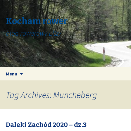
Kocham rower
blog rowerowy Elizy
Skip
Search
Menu
to
for:
content
Tag Archives: Muncheberg
Daleki Zachód 2020 – dz.3