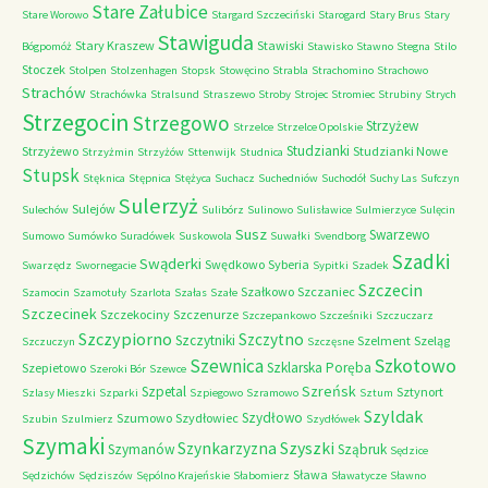
Stare Załubice
Stare Worowo
Stargard Szczeciński
Starogard
Stary Brus
Stary
Stawiguda
Stary Kraszew
Stawiski
Bógpomóż
Stawisko
Stawno
Stegna
Stilo
Stoczek
Stolpen
Stolzenhagen
Stopsk
Stowęcino
Strabla
Strachomino
Strachowo
Strachów
Strachówka
Stralsund
Straszewo
Stroby
Strojec
Stromiec
Strubiny
Strych
Strzegocin
Strzegowo
Strzyżew
Strzelce
Strzelce Opolskie
Studzianki
Strzyżewo
Studzianki Nowe
Strzyżmin
Strzyżów
Sttenwijk
Studnica
Stupsk
Stęknica
Stępnica
Stężyca
Suchacz
Suchedniów
Suchodół
Suchy Las
Sufczyn
Sulerzyż
Sulejów
Sulechów
Sulibórz
Sulinowo
Sulisławice
Sulmierzyce
Sulęcin
Susz
Swarzewo
Sumowo
Sumówko
Suradówek
Suskowola
Suwałki
Svendborg
Szadki
Swąderki
Swędkowo
Syberia
Swarzędz
Swornegacie
Sypitki
Szadek
Szczecin
Szałkowo
Szczaniec
Szamocin
Szamotuły
Szarlota
Szałas
Szałe
Szczecinek
Szczekociny
Szczenurze
Szczepankowo
Szcześniki
Szczuczarz
Szczypiorno
Szczytno
Szczytniki
Szelment
Szeląg
Szczuczyn
Szczęsne
Szkotowo
Szewnica
Szklarska Poręba
Szepietowo
Szeroki Bór
Szewce
Szreńsk
Szpetal
Sztynort
Szlasy Mieszki
Szparki
Szpiegowo
Szramowo
Sztum
Szyldak
Szydłowo
Szumowo
Szydłowiec
Szubin
Szulmierz
Szydłówek
Szymaki
Szyszki
Szynkarzyzna
Szymanów
Sząbruk
Sędzice
Sława
Sędzichów
Sędziszów
Sępólno Krajeńskie
Słabomierz
Sławatycze
Sławno