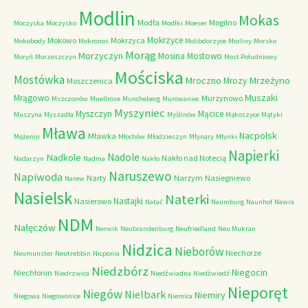
Modlin
Mokas
Modła
Mogilno
Moczyska
Moczysko
Modłki
Moeser
Mokrzyce
Mokowo
Mokrzyca
Mokobody
Mokronos
Molibdorzyce
Morliny
Morsko
Morąg
Morzyczyn
Mosina
Mostowo
Moryń
Morzeszczyn
Most Południowy
Mościska
Mostówka
Mrzeżyno
Mroczno
Mrozy
Moszczenica
Muszaki
Mrągowo
Murzynowo
Mszczonów
Muellrose
Muncheberg
Murowaniec
Myszyniec
Myszczyn
Mącice
Muszyna
Myszadła
Myślinów
Mąkoszyce
Mątyki
Mława
Nacpolsk
Mławka
Mężenin
Młochów
Młodzieszyn
Młynary
Młynki
Napierki
Nadkole
Nadole
Nakło nad Notecią
Nadarzyn
Nadma
Nakło
Naruszewo
Napiwoda
Narty
Narzym
Nasiegniewo
Narew
Nasielsk
Naterki
Nastajki
Nasierowo
Natać
Naumburg
Naunhof
Nawra
NDM
Nałęczów
Nerwik
Neubrandenburg
Neufriedland
Neu Mukran
Nidzica
Nieborów
Niechorze
Neumunster
Neutrebbin
Nicponia
Niedzbórz
Niegocin
Niechłonin
Niedrzwica
Niedźwiadna
Niedźwiedź
Nieporęt
Niegów
Nielbark
Niemiry
Niegowa
Niegowonice
Niemica