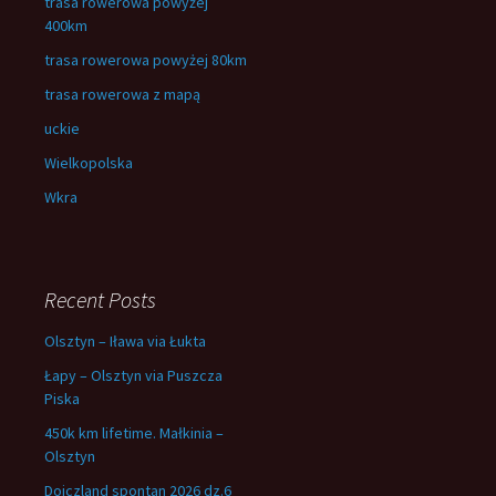
trasa rowerowa powyżej
400km
trasa rowerowa powyżej 80km
trasa rowerowa z mapą
uckie
Wielkopolska
Wkra
Recent Posts
Olsztyn – Iława via Łukta
Łapy – Olsztyn via Puszcza
Piska
450k km lifetime. Małkinia –
Olsztyn
Dojczland spontan 2026 dz.6