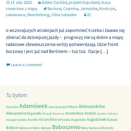
15 July 2020
Daleki Zachód
,
projekt Dojczland
,
trasa
rowerowa z mapą
Buckow
,
Czarnów
,
Jarmatów
,
Kostrzyn
,
Lubniewice
,
Muncheberg
,
Ośno Lubuskie
EL
o wczorajszych atrakcjach już zapomnieć trzeba i żwawo się
zbierać do dzisiejszej jazdy – prognozy nie są dobre a mapy
radarowe złowieszczenia wróży potwierdzają. Idzie front
burzowy i jest już nad Berlinem – tuż tuż. Opcje
[…]
Leave a comment
Tu byłam
Adamówek
Aleksandrów
Ahlbeck
Abramów
Aeroskobing
Andzin
Aleksandrów Kujawski
Amsterdam
Altranft
Alwernia
Anielin
Anklam
Arciechów
Augustówek
Arcelin
Arkadia
Augustów
Babiak
Annopol
Apolda
Baboszewo
Babice
Baciuty
Babimost
Babin
Babięta
Baby
Bachorze