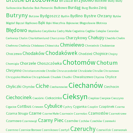
Brzydowo
Brzuza
Buckow
Budy
Budy
Burdąg
Bulkowo
Busko Zdrój
Sulkowskie
Budzów
Buk Pomorski
Burg
Butryny
Bystre Chrzany
Bydgoszcz
Bydlino
Butzow
Bydlin
Bytów
Bąki
Bógdał
Bączal
Bądkowo
Bąki Wieczfnia
Bąkowiec
Błogosławie
Błotnica
Błędowo
Błędówko
Cecylówka
Cedry Małe
Cegielnia
Cegłów
Celejów
Ceranów
Chałupy
Charzykowy
Cerkwica
Chalin
Charlottenlund
Charsznica
Chechło
Chełm
Chmielewo
Chełmno
Chełmża
Chlebowo
Chlewiska
Chmielnik
Chobienice
Chodakówek
Chodaków
Chojnice
Choczewo
Chodzież
Chojny
Chotomów
Chotum
Chorzele
Choszczówka
Chomiąża
Chrcynno
Christiansminde
Chrośle
Chruszczobród
Chruściele
Chruśle
Chrzanowo
Chwaliszewo
Chylice
Chrzypsko Wielkie
Chrząchówek
Chudek
Chudki
Chycina
Ciechanów
Ciche
Chyliczki
Chynów
Ciechocin
Ciechanowiec
Cieksyn
Ciechocinek
Ciekocinko
Cieciórki
Cieplice
Cierpice
Cieszyno
Cybulice
Cottbus
Cyganka
Czaplinek
Cigacice
Criewen
Cychry
Czaplin
Czarna
Czarne
Czarnostów
Czarna Struga
Czarne Małe
Czarnocin
Czarnolas
Czarnotrzew
Czarny Piec
Czarnowo
Czarnów
Czarnowąż
Czchów
Czechów
Czerewki
Czeruchy
Czermno
Czernice Borowe
Czernikowo
Czertyń
Czerwińsk
Czerwonak