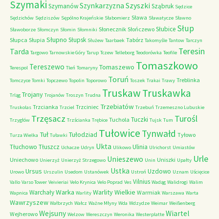
Szymaki
Szyszki
Szynkarzyzna
Szymanów
Sząbruk
Sędzice
Sława
Sędzichów
Sędziszów
Sępólno Krajeńskie
Słabomierz
Sławatycze
Sławno
Słup
Słubice
Słonecznik
Słończewo
Sławoborze
Słomczyn
Słomin
Słomniki
Słupno
Słupsk
Słupca
Słupia
Tabórz
Służew
Taarbaek
Takomyśle
Tantow
Tarczyn
Teresin
Tarda
Targowo
Tarnowskie Góry
Tarup
Tczew
Telleborg
Teodorówka
Teofile
Tomaszkowo
Tereszewo
Tomaszewo
Terespol
Tleń
Tomaryny
Toruń
Treblinka
Tomczyce
Tomki
Topczewo
Topolin
Toporowo
Toszek
Trakai
Trawy
Truskaw
Truskawka
Trojany
Trląg
Trojanów
Troszyn
Trudna
Trzebiatów
Trzcianka
Trzciniec
Truskolas
Trzciel
Trzebuń
Trzemeszno Lubuskie
Trzęsacz
Turośl
Tuczki
Tuchola
Trzygłów
Trzścianka
Trębice
Tujsk
Tum
Tułowice
Tynwałd
Tuł
Tułodziad
Tyłowo
Turza Wielka
Tuławki
Ukta
Tłuchowo
Tłuszcz
Ulinia
Uchacze
Udryn
Ulikowo
Ulrichorst
Umiastów
Urle
Unieszewo
Uniechowo
Uniszki
Unierzyż
Unierzyż Strzegowo
Unin
Upałty
Ustka
Ursus
Uzdowo
Urowo
Urszulin
Usedom
Ustanówek
Ustroń
Uznam
Uścięcice
Vilnius
Vallo
Varso Tower
Veivieriai
Velo Krynica
Velo Poprad
Ves
Wadąg
Walidrogi
Walim
Warka
Warlity Wielkie
Warchały
Warmiak
Wapnica
Warlity
Warszawa
Warta
Wawrzyszew
Wałbrzych
Wałcz
Ważne Młyny
Wda
Wdzydze
Weimar
Weißenberg
Wejsuny
Wiartel
Wejherowo
Welzow
Wereszczyn
Weronika
Westerplatte