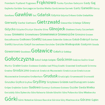
Frąknowo
Gaj
Gady
Frombork
Frydland
Frygnowo
Funka
Fynshav
Gabrysin
Garwolin
Gartz
Gajówka
Garbów
Garczegorze
Gardna Wielka
Gardzienice
Garnek
Gassy
Gawłów
Gdańsk
Gdynia
Gawłowo
Gać
Gdynia Orłowo
Gidle
Giebałtów
Gietrzwałd
Gierwaty
Giławy
Gierłoż
Giethoorn
Giewartów
Gilleleje
Glinojeck
Giżycko
Giżycko Olsztyn
Glaucha
Glina
Glodowo
Gnaty Szczerbaki
Gniewino
Gniewniewice
Gniewoszów
Gniewkowo
Gniezno
Gniew
Gnoien
Goerlitz
Godkowo
Golub-Dobrzyń
Goczałkowice
Golczewo
Goleniów
Golesze
Gorlice
Gorlitz
Goryń
Gorzów Wielkopolski
Gostynin
Goruńsko
Gorzechowo
Gorzków
Gouda
Goławice
Goworowo
Gołańcz
Gozdowo
Gołdap
Gołotczyzna
Gościmin
Gołuń
Gołąb
Gołąbki
Gościno
Goźlin
Graal
Grabie
Muritz
Grabin
Grabowo
Grabów nad Pilicą
Gradki
Graested
Greifswald
Grimma
Grodziczno
Grodno
Grodzisk
Grodzisk Mazowiecki
Grodziszcze
Grodziszcze
Grudusk
Mazowieckie
Gromadno
Großenhain
Grudziądz
Gruenewald
Grunwald
Gryźliny
Gruszka
Gryfice
Grzybowo
Gródek nad Dunajcem
Gryfino
Gródki
Gudowo
Guzów
Gwda Wielka
Grójec
Grębków
Gubin
Guronys
Gutkowo
Gutowo
Gwizdały
Góra Dylewska
Góra Kalwaria
Górale
Góraliki
Góra Puławska
Góra Włodowska
Górki
Górzno
Gąbin
Górki Noteckie
Górowo Iławskie
Górskie
Góry Miechowskie