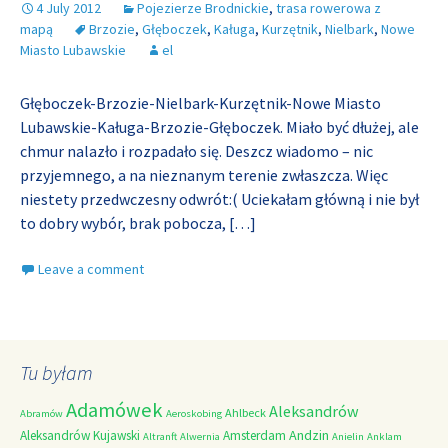
4 July 2012
Pojezierze Brodnickie
,
trasa rowerowa z
mapą
Brzozie
,
Głęboczek
,
Kaługa
,
Kurzętnik
,
Nielbark
,
Nowe
Miasto Lubawskie
el
Głęboczek-Brzozie-Nielbark-Kurzętnik-Nowe Miasto
Lubawskie-Kaługa-Brzozie-Głęboczek. Miało być dłużej, ale
chmur nalazło i rozpadało się. Deszcz wiadomo – nic
przyjemnego, a na nieznanym terenie zwłaszcza. Więc
niestety przedwczesny odwrót:( Uciekałam główną i nie był
to dobry wybór, brak pobocza,
[…]
Leave a comment
Tu byłam
Adamówek
Aleksandrów
Ahlbeck
Abramów
Aeroskobing
Andzin
Aleksandrów Kujawski
Amsterdam
Altranft
Alwernia
Anielin
Anklam