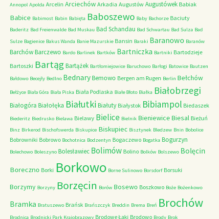
Arciechów
Augustówek
Arcelin
Arkadia
Augustów
Babiak
Annopol
Apolda
Baboszewo
Babice
Baciuty
Babimost
Babin
Babięta
Baby
Bachorze
Bad Schandau
Baderitz
Bad Freienwalde
Bad Muskau
Bad Schwartau
Bad Sulza
Bad
Baranowo
Bansin
Sulze
Bagienice
Bakus Wanda
Banie Mazurskie
Baraki
Baranów
Bartniczka
Barchów
Barczewo
Bartodzieje
Bardo
Barlinek
Bartków
Bartniki
Bartąg
Bartążek
Bartoszki
Bartłomiejowice
Baruchowo
Barłogi
Batowice
Bautzen
Bednary
Bełchów
Bemowo
Bergen am Rugen
Bałdowo
Becejły
Bedlno
Berlin
Białobrzegi
Biała Podlaska
Bełżyce
Biała Góra
Biała Piska
Białe Błoto
Białka
Białutki
Bibiampol
Białogóra
Białołęka
Białuty
Białystok
Biedaszek
Bielice
Bieniewice
Biesal
Bielawy
Bieżuń
Biederitz
Biedrusko
Bielawa
Bielnik
Biskupiec
Binz
Birkerod
Bischofswerda
Biskupice
Bisztynek
Bledzew
Bnin
Bobolice
Bogurzyn
Bobrowniki
Bobrowo
Bogaczewo
Bochotnica
Bodzentyn
Bogatka
Bolimów
Bolęcin
Bolesławiec
Bolino
Bolechowo
Boleszyno
Bolków
Bolszewo
Borkowo
Boreczno
Borki
Borsuki
Borne Sulinowo
Borsdorf
Borzęcin
Borzymy
Bosewo
Boszkowo
Borzyny
Borów
Boże
Bożenkowo
Brochów
Bramka
Brańsk
Bratuszewo
Brańszczyk
Breddin
Brema
Breń
Brodowe Łąki
Brodowo
Brodnica
Brodnicki Park Krajobrazowy
Brody
Brok