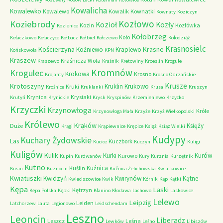
Kowalicha
Kowalewko
Kowalewo
Kowalik
Kownatki
Kownaty
Koziczyn
Kozłowo
Koziebrody
Kozioł
Kozły
Kozin
Kozłówka
Kozienice
Kołobrzeg
Koło
Kołaczkowo
Kołaczyce
Kołbacz
Kołbiel
Kołczewo
Kołodziąż
Krasnosielc
Kościerzyna
Krasne
Koźniewo
Kraplewo
Końskowola
KPN
Kraszew
Kraśnicza Wola
Kraszewo
Kraśnik
Kretowiny
Kroeslin
Krogule
Kromnów
Krogulec
Krokowa
Krosno
Krojanty
Krosno Odrzańskie
Krusze
Krotoszyny
Kruklin
Krukowo
Kruki
Krośnice
Kruklanki
Krusa
Kruszyn
Krynica
Krysiaki
Krutyń
Krynickie
Krysk
Kryspinów
Krzemieniewo
Krzycko
Krzyczki
Krzynowłoga
Króle
Krzynowłoga Mała
Krzyże
Krzyż Wielkopolski
Królewo
Krąków
Księży
Duże
Krągi
Krąpiewnice
Krępice
Książ
Książ Wielki
Kudypy
Kuchary Żydowskie
Las
Kuczbork
Kucice
Kuczyn
Kuligi
Kuligów
Kulik
Kurki
Kurów
Kurowo
Kupin
Kurdwanów
Kury
Kurznia
Kurzętnik
Kutno
Kuźnica
Kuślin
Kusin
Kuznocin
Kuźnica Żelichowska
Kwiatkowice
Kwiatuszki
Kwidzyń
Kwirynów
Kątne
Kwieciszowice
Kwik
Kórnik
Kąp
Kątki
Kępa
Laski
Kętrzyn
Kępa Polska
Kępki
Kłanino
Kłodawa
Lachowo
Laskowice
Lelewo
Leipzig
Leiden
Latchorzew
Lauta
Legionowo
Leidschendam
Leszno
Leoncin
Liberadz
Leszcz
Leśna
Lewków
Leśno
Libiszów