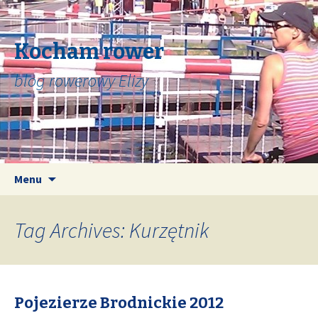
Kocham rower
blog rowerowy Elizy
Skip
Search
Menu
to
for:
content
Tag Archives: Kurzętnik
Pojezierze Brodnickie 2012