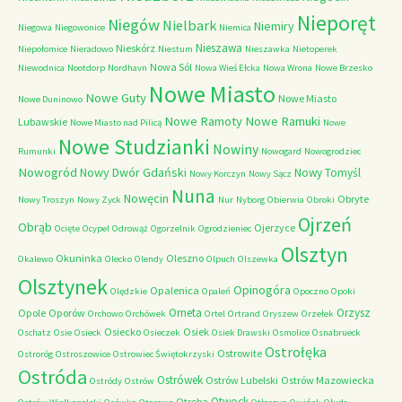
Nieporęt
Niegów
Nielbark
Niemiry
Niegowa
Niegowonice
Niemica
Nieszawa
Nieskórz
Niepołomice
Nieradowo
Niestum
Nieszawka
Nietoperek
Nowa Sól
Niewodnica
Nootdorp
Nordhavn
Nowa Wieś Ełcka
Nowa Wrona
Nowe Brzesko
Nowe Miasto
Nowe Guty
Nowe Miasto
Nowe Duninowo
Nowe Ramoty
Nowe Ramuki
Lubawskie
Nowe Miasto nad Pilicą
Nowe
Nowe Studzianki
Nowiny
Rumunki
Nowogard
Nowogrodziec
Nowogród
Nowy Dwór Gdański
Nowy Tomyśl
Nowy Korczyn
Nowy Sącz
Nuna
Nowęcin
Obryte
Nowy Troszyn
Nowy Zyck
Nur
Nyborg
Obierwia
Obroki
Ojrzeń
Obrąb
Ojerzyce
Ocięte
Ocypel
Odrowąż
Ogorzelnik
Ogrodzieniec
Olsztyn
Okuninka
Oleszno
Okalewo
Olecko
Olendy
Olpuch
Olszewka
Olsztynek
Opinogóra
Opalenica
Olędzkie
Opaleń
Opoczno
Opoki
Orneta
Orzysz
Opole
Oporów
Orchowo
Orchówek
Ortel
Ortrand
Oryszew
Orzełek
Osiecko
Osiek
Oschatz
Osie
Osieck
Osieczek
Osiek Drawski
Osmolice
Osnabrueck
Ostrołęka
Ostrowite
Ostroróg
Ostroszowice
Ostrowiec Świętokrzyski
Ostróda
Ostrówek
Ostrów Lubelski
Ostrów Mazowiecka
Ostródy
Ostrów
Otwock
Otręba