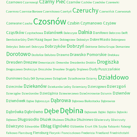
Czarny Piec
Czarnowo
Czarnów
Czarnowąż
Czchów
Czechów
Czerewki
Czeruchy
Czermno
Czernice Borowe
Czernikowo
Czertyń
Czerwińsk
Czerwonak
Czosnów
Czubin
Czymanowo
Czyżew
Czerwone
Czocha
Dalnia
Cząstków
Dalanówek
Daniłowo
Częstochowa
Daleszyce
Debrzno
Delft
Den Haag
Dobre Miasto
Dembskie Góry
Depot
Derc
Dobiegniew
Dobieżyn
Dobrojewo
Dobrzyń
Dobrzyków
Dobrylas
Dobrzeń
Dobrzyca
Doktorce
Dolna Grupa
Domaniew
Dorotowo
Drawsko Pomorskie
Drawno
Dosłońce
Dołubno
Drebkau
Drogiszka
Dresden
Dreszew
Drewniaczki
Drewnów
Drezdenko
Droblin
Dudy Puszczańskie
Drogoszewo
Drohiczyn
Droszków
Drwalew
Drygały
Drążewo
Działdowo
Duninowo
Duży Dół
Dymaczewo
Dzbądzek
Dziadkowice
Dziarny
Dziekanów
Dzierzgoń
Dziecinów
Dzierzgowo
Dziekanów Leśny
Dziemiany
Dziwnów
Dzierżążnia
Dzierzgów
Dzierżoniów
Dziewierzewo
Dziećmirowice
Dziunin
Dąbrowa
Dziwnówek
Dąbie
Dąbroszyn
Dąbrowa Białostocka
Dąbrowice
Dębina
Dębe
Dąbrówno
Dąbrówka
Dębionek
Dębki
Dęblin
Dębniki
Długosiodło
Dłużek
Dłużka
Dłużniewo
Dębowo
Dłużewo
Dźwierzuty
Dźwirzuty
Elbląg
Dźwirzyno
Elgnówko
Edwardów
Elżbietów
Erurt
Ełk Szyba
Fabianki
Faborgi
Flensburg
Falkowo
Flansburg
Florynki
Franciszkowo
Fredericia
Friedland
Friedrichstahl