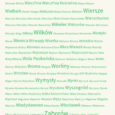
Wieczfnia Kościelna
Wieczfnia
Wicko
Wichulec
Wiejce
Wiejsce
Wiersze
Wielbark
Wieliszew
Wieniec
Wieleń
Wielgie
Wielka Piaśnica
Wierzchucino
Wierzchowo
Wierzba
Wierzbica
Wierzbinek
Wierzbno
Wierzchołek
Wikielec
Wiktorów
Wierzchy
Wiesiółka
Wiewiec
Wiewiórów
Wilanów
Wilczkowo
Wilków
Windyki
Wilkasy
Wilczęta
Wilga
Wincenta
Wincentowo
Wincentów
Winnica
Wirwajdy
Wisełka
Witoldów
Wizna
Winiec
Witkowo
Witnica
Wkra
Wlewsk
Wiśniewo
Wnory Wandy
Więcławice
Wiślica
Wiśniowo Ełckie
Wojcieszyn
Wojszczyce
Wodzisław
Wojciechów
Wojnicz
Wojnowice
Wojszki
Wola
Wola Pasikońska
Wolin
Wola Młocka
Wolbrom
Wolbórka
Wolgast
Wolica
Worliny
Wonna
Wolsztyn
Wolnica
Worgule
Wołkowe
Wriezen
Wrocimowice
Wrocław
Września
Wydminy
Wrocki
Wrona
Wrzask
Wrzeście
Wrząca
WTR
Wygoda
Wymysły
Wynki
Wygon
Wykrot
Wylazłowo
Wymyśle
Wyrzysk
Wyrzysk Osiek
Wyszogród
Wyszków
Wysoka
Wysokie Mazowieckie
Wyszel
Wyszyny
Wywła
Wólka Radzymińska
Wójcin
Wólka
Wólka Majdańska
Wólka Smolana
Wąbrzeźno
Wąsy
Wąchock
Wąsewo
Węgrów
Wągrodno
Wąpielsk
Wąwolnica
Wędrzyn
Węgliniec
Władysławowo
Włocławek
Wężyska
Władysławów
Włodawa
Włodowice
Zaborów
Włoka
Włosień
Ystad
Zaberbecze
Zaborów Leśny
Zabłudów