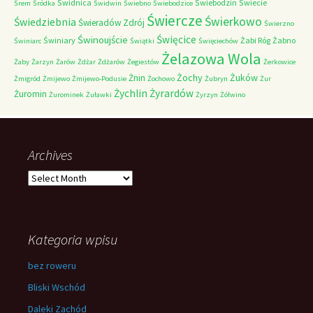
Świdnica
Świebodzin
Świecie
Śrem
Śródka
Świdwin
Świebno
Świebodzice
Świercze
Świerkowo
Świedziebnia
Świeradów Zdrój
Świerzno
Świnoujście
Święcice
Świniary
Żabi Róg
Żabno
Świniarc
Świątki
Święciechów
Żelazowa Wola
Żaby
Żarzyn
Żarów
Żdżar
Żdżarów
Żegiestów
Żerkowice
Żochy
Żuków
Żnin
Żmigród
Żmijewo
Żmijewo-Podusie
Żochowo
Żubryn
Żur
Żychlin
Żyrardów
Żuromin
Żurominek
Żuławki
Żyrzyn
Żółwino
Archives
Archives
Kategoria wpisu
bez roweru
Bliski Wschód
Daleki Zachód