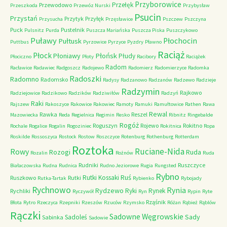
Przyborowice
Przełęk
Przewodowo
Przeszkoda
Przewóz Nurski
Przybysław
Psucin
Przystań
Przytyk
Przyłęk
Przysucha
Przęsławice
Pszczew
Pszczyna
Puck
Pustelnik
Pulsnitz
Purda
Puszcza Mariańska
Puszcza Piska
Puszczykowo
Puławy
Pułtusk
Płochocin
Puttbus
Pyrzowice
Pyrzyce
Pyzdry
Pławno
Raciąż
Płock
Płońsk
Płoniawy
Płudy
Płociczno
Płoty
Racibory
Raciążek
Radom
Racławice
Radawiec
Radgoszcz
Radojewo
Radomierz
Radomierzyce
Radomka
Radoszki
Radomno
Radomsko
Radysy
Radzanowo
Radzanów
Radzewo
Radzieje
Radzymin
Rajkowo
Radziejowice
Radzikowo
Radzików
Radziwiłów
Radzyń
Raki
Rajszew
Rakoszyce
Rakowice
Rakowiec
Ramoty
Ramuki
Ramułtowice
Rathen
Rawa
Rewal
Rawka
Reszel
Mazowiecka
Reda
Regielnica
Regimin
Resko
Ribnitz
Ringebalde
Rogóż
Roguszyn
Rojewo
Rokitno
Rochale
Rogalice
Rogalin
Rogoziniec
Rokitnica
Ropa
Roskilde
Rossoszyca
Rostock
Rostow
Roszczyce
Rotenburg
Rothenburg
Rotterdam
Roztoka
Ruciane-Nida
Rowy
Rozogi
Ruda
Rozalin
Rożnów
Ruda
Rudniki
Ruszczyce
Białaczowska
Rudna
Rudnica
Rudno Jeziorowe
Rugia
Rungsted
Rybno
Ruś
Rutki Kossaki
Ruszkowo
Rutki
Rutka-Tartak
Rybienko
Rybojady
Rychnowo
Rynia
Rydzewo
Ryki
Rynek
Rychliki
Ryczywół
Ryn
Rypin
Ryte
Rząśnik
Błota
Rytro
Rzeczyca
Rzepniki
Rzeszów
Rzuców
Rzymsko
Różan
Rąbież
Rąblów
Rączki
Sadowne Węgrowskie
Sady
Sadoleś
Sabinka
Sadowie