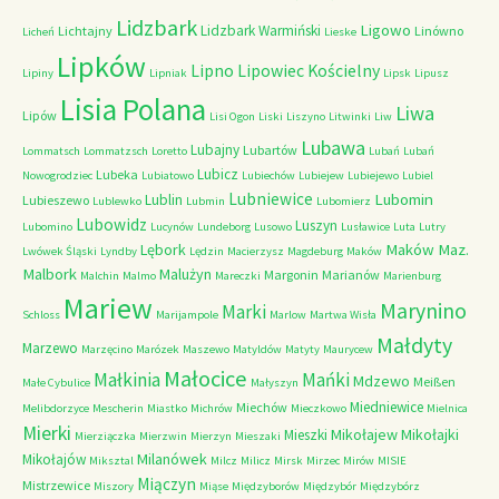
Lidzbark
Ligowo
Lidzbark Warmiński
Lichtajny
Linówno
Licheń
Lieske
Lipków
Lipno
Lipowiec Kościelny
Lipiny
Lipniak
Lipsk
Lipusz
Lisia Polana
Liwa
Lipów
Lisi Ogon
Liski
Liszyno
Litwinki
Liw
Lubawa
Lubajny
Lubartów
Lommatsch
Lommatzsch
Loretto
Lubań
Lubań
Lubicz
Lubeka
Nowogrodziec
Lubiatowo
Lubiechów
Lubiejew
Lubiejewo
Lubiel
Lubniewice
Lubomin
Lublin
Lubieszewo
Lublewko
Lubmin
Lubomierz
Lubowidz
Luszyn
Lubomino
Lucynów
Lundeborg
Lusowo
Lusławice
Luta
Lutry
Maków Maz.
Lębork
Lwówek Śląski
Lyndby
Lędzin
Macierzysz
Magdeburg
Maków
Malbork
Malużyn
Margonin
Marianów
Malchin
Malmo
Mareczki
Marienburg
Mariew
Marynino
Marki
Schloss
Marijampole
Marlow
Martwa Wisła
Małdyty
Marzewo
Marzęcino
Marózek
Maszewo
Matyldów
Matyty
Maurycew
Małocice
Małkinia
Mańki
Mdzewo
Meißen
Małe Cybulice
Małyszyn
Miedniewice
Miechów
Melibdorzyce
Mescherin
Miastko
Michrów
Mieczkowo
Mielnica
Mierki
Mikołajew
Mikołajki
Mieszki
Mierziączka
Mierzwin
Mierzyn
Mieszaki
Milanówek
Mikołajów
Miksztal
Milcz
Milicz
Mirsk
Mirzec
Mirów
MISIE
Miączyn
Mistrzewice
Miszory
Miąse
Międzyborów
Międzybór
Międzybórz