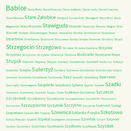
Babice
Stare Budy
Stare Drawsko
Stare Jabłonki
Stare Juchy
Stare Osieczno
Stare Załubice
Stare Worowo
Stargard Szczeciński
Starogard
Stary Brus
Stary
Stawiguda
Stary Kraszew
Stawiski
Bógpomóż
Stawisko
Stawno
Stegna
Stilo
Stoczek
Stolpen
Stolzenhagen
Stopsk
Stowęcino
Strabla
Strachomino
Strachowo
Strachów
Strachówka
Stralsund
Straszewo
Stroby
Strojec
Stromiec
Strubiny
Strych
Strzegocin
Strzegowo
Strzyżew
Strzelce
Strzelce Opolskie
Studzianki
Strzyżewo
Studzianki Nowe
Strzyżmin
Strzyżów
Sttenwijk
Studnica
Stupsk
Stęknica
Stępnica
Stężyca
Suchacz
Suchedniów
Suchodół
Suchy Las
Sufczyn
Sulerzyż
Sulejów
Sulechów
Sulibórz
Sulinowo
Sulisławice
Sulmierzyce
Sulęcin
Susz
Swarzewo
Sumowo
Sumówko
Suradówek
Suskowola
Suwałki
Svendborg
Szadki
Swąderki
Swędkowo
Syberia
Swarzędz
Swornegacie
Sypitki
Szadek
Szczecin
Szałkowo
Szczaniec
Szamocin
Szamotuły
Szarlota
Szałas
Szałe
Szczecinek
Szczekociny
Szczenurze
Szczepankowo
Szcześniki
Szczuczarz
Szczypiorno
Szczytno
Szczytniki
Szelment
Szeląg
Szczuczyn
Szczęsne
Szkotowo
Szewnica
Szklarska Poręba
Szepietowo
Szeroki Bór
Szewce
Szreńsk
Szpetal
Sztynort
Szlasy Mieszki
Szparki
Szpiegowo
Szramowo
Sztum
Szyldak
Szydłowo
Szumowo
Szydłowiec
Szubin
Szulmierz
Szydłówek