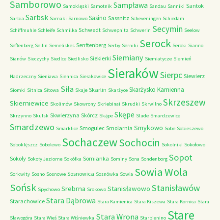
Samborowo
Sampława
Santok
Samoklęski
Samotnik
Sandau
Sanniki
Sarbsk
Sasino
Sassnitz
Sarbia
Sarnaki
Sarnowo
Scheveningen
Schiedam
Secymin
Schwedt
Schiffmuhle
Schleife
Schmilka
Schwepnitz
Schwerin
Seelow
Serock
Senftenberg
Seftenberg
Sellin
Semeliskes
Serby
Serniki
Seroki
Sianno
Siemiany
Siekierki
Sianów
Sieczychy
Siedlce
Siedlisko
Siemiatycze
Siemień
Sieraków
Sierpc
Siewierz
Nadrzeczny
Sieniawa
Siennica
Sierakowice
Siła
Skarżysko Kamienna
Skarlin
Siomki
Sitnica
Sitowa
Skaje
Skarżyce
Skrzeszew
Skierniewice
Skolimów
Skowrony
Skriebinai
Skrudki
Skrwilno
Skępe
Skwierzyna
Skórcz
Skrzynno
Skulsk
Skąpe
Slude
Smardzewice
Smardzewo
Smykowo
Smogulec
Smolarnia
Smarklice
Sobe
Sobieszewo
Sochaczew
Sochocin
Soboklęszcz
Sobolewo
Sokolniki
Sokołowo
Sopot
Sokoły
Somianka
Sokoły Jeziorne
Sokółka
Sominy
Sona
Sondenborg
Sowia Wola
Sosnowica
Sorkwity
Sosno
Sosnowe
Sosnówka
Sowia
Sońsk
Stanisławów
Srebrna
Stanisławowo
Spychowo
Srokowo
Stara Dąbrowa
Starachowice
Stara Kamienica
Stara Kiszewa
Stara Kornica
Stara
Stare
Stara Wrona
Sławogóra
Stara Wieś
Stara Wiśniewka
Starbienino