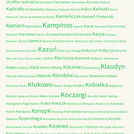
Józefów
Jędrzejów
Kaczorowo
Kaczory
Kaczkowo
Kaczorowy
Kadyny
Kadzidło
Kaliszki
Kalisz
Kadłubówka
Kajetany
Kajkowo
Kalisko
Kalisz
Kamieńczyk
Kamień Pomorski
Pomorski
Kalvarija
Kamienna Knieja
Kampinos
Kamion
Karaś
Kamionka
Karczmisko
Kaputy
Karczew
Karpa
Karniewo
Karolew
Karolino
Karolinowo
Karlsdorf
Karnin
Karpacz
Karwica
Kaunas
Karpniki
Karwia
Karwik
Kawki
Kawęczyn
Kazimierz
Kazimierz Dolny
Kazuń
Kałuszyn
Kałęczyn
Kcynia
Kazimierzowo
Kaznów
Kałeczyny
Kaługa
Kiernozia
Kiezmark
Kielce
Kerszek
Kicin
Kiciny
Kiekrz
Kiełbaski
Kiełkowice
Klaudyn
Kiścinne
Kikół
Kisiny
Kiełpin
Kilonia
Kiełpino
Klampenborg
Klembów
Klekotki
Klewinowo
Klewki
Kleczew
Kleinkoschen
Kleszczów
Klukowo
Kobiałka
Kniewo
Kluczewo
Kluki
Klępsk
Knieja
Kobylanka
Koczargi
Kobyłka
Kociesze
Kocień Wielki
Kociołek
Koczała
Kodeń
Kodrąb
Kolno
Koluszki
Koenigstein
Koge
Kolesin
Komornica
Kompina
Konarzyny
Koniecpol
Konopki
Konin
Konojady
Konradowo
Konotop
Konstancin
Konstantynów Łódzki
Kopenhaga
Korytnica
Korytów
Kopalino
Koronowo
Koryciny
Koryciska
Koryta
Kosewo
Kosewko
Kostrzyn
Korzeniewo
Korzeń
Kostomłoty
Koszajec
Koszalin
Koszelewy
Kotuń
Kowal
Kowalewice
Koszwały
Kosów Lacki
Kotermań
Kotowice