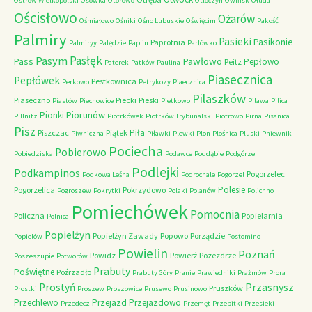
Ostrów Wielkopolski
Osówka
Otorowo
Otłoczyn
Owińsk
Ołuda
Ościsłowo
Ożarów
Ośmiałowo
Ośniki
Ośno Lubuskie
Oświęcim
Pakość
Palmiry
Pasieki
Pasikonie
Paprotnia
Palmiryy
Palędzie
Paplin
Parłówko
Pasłęk
Pasym
Pawłowo
Pass
Pepłowo
Peitz
Paterek
Patków
Paulina
Piasecznica
Pepłówek
Pestkownica
Perkowo
Petrykozy
Piaecznica
Pilaszków
Piaseczno
Piecki
Pieski
Piastów
Piechowice
Pietkowo
Pilawa
Pilica
Piorunów
Pionki
Pillnitz
Piotrkówek
Piotrków Trybunalski
Piotrowo
Pirna
Pisanica
Pisz
Piła
Piszczac
Piątek
Piwniczna
Piławki
Plewki
Plon
Plośnica
Pluski
Pniewnik
Pociecha
Pobierowo
Pobiedziska
Podawce
Poddąbie
Podgórze
Podlejki
Podkampinos
Pogorzelec
Podkowa Leśna
Podrochale
Pogorzel
Polesie
Pogorzelica
Pokrzydowo
Pogroszew
Pokrytki
Polaki
Polanów
Polichno
Pomiechówek
Pomocnia
Policzna
Popielarnia
Polnica
Popielżyn
Popielżyn Zawady
Popowo
Porządzie
Popielów
Postomino
Powielin
Poznań
Powidz
Powierż
Pozezdrze
Poszeszupie
Potworów
Prabuty
Poświętne
Poźrzadło
Prabuty Góry
Pranie
Prawiedniki
Prażmów
Prora
Przasnysz
Prostyń
Pruszków
Prostki
Proszew
Proszowice
Prusewo
Prusinowo
Przechlewo
Przejazd
Przejazdowo
Przedecz
Przemęt
Przepitki
Przesieki