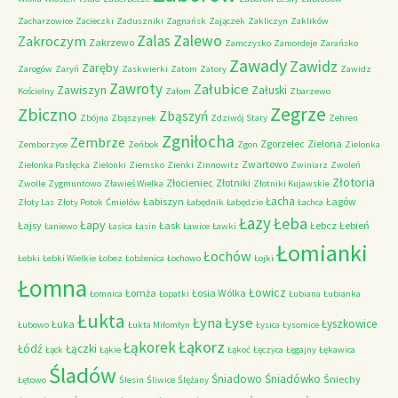
Zacharzowice
Zacieczki
Zaduszniki
Zagnańsk
Zajączek
Zakliczyn
Zaklików
Zalas
Zalewo
Zakroczym
Zakrzewo
Zamczysko
Zamordeje
Zarańsko
Zawady
Zawidz
Zaręby
Zarogów
Zaryń
Zaskwierki
Zatom
Zatory
Zawidz
Zawroty
Załubice
Zawiszyn
Załuski
Kościelny
Załom
Zbarzewo
Zegrze
Zbiczno
Zbąszyń
Zbójna
Zbąszynek
Zdziwój Stary
Zehren
Zgniłocha
Zembrze
Zgorzelec
Zielona
Zemborzyce
Zeńbok
Zgon
Zielonka
Zwartowo
Zielonka Pasłęcka
Zielonki
Ziemsko
Zienki
Zinnowitz
Zwiniarz
Zwoleń
Złotoria
Złocieniec
Złotniki
Zwolle
Zygmuntowo
Zławieś Wielka
Złotniki Kujawskie
Łacha
Łabiszyn
Łagów
Złoty Las
Złoty Potok
Ćmielów
Łabędnik
Łabędzie
Łachca
Łazy
Łeba
Łapy
Łajsy
Łask
Łebcz
Łebień
Łaniewo
Łasica
Łasin
Ławice
Ławki
Łomianki
Łochów
Łebki
Łebki Wielkie
Łobez
Łobżenica
Łochowo
Łojki
Łomna
Łowicz
Łomża
Łosia Wólka
Łomnica
Łopatki
Łubiana
Łubianka
Łukta
Łyna
Łyse
Łyszkowice
Łuka
Łubowo
Łukta Miłomłyn
Łysica
Łysomice
Łąkorz
Łąkorek
Łódź
Łączki
Łąck
Łąkie
Łąkoć
Łęczyca
Łęgajny
Łękawica
Śladów
Śniadowo
Śniadówko
Śniechy
Łętowo
Ślesin
Śliwice
Ślężany