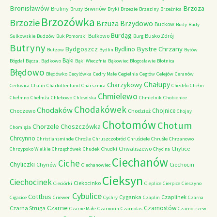
Bronisławów
Brzoza
Bruliny
Brwinów
Brusy
Bryki
Brzezie
Brzeziny
Brzeźnica
Brzozówka
Brzozie
Brzydowo
Brzuza
Buckow
Budy
Budy
Burdąg
Bulkowo
Busko Zdrój
Sulkowskie
Budzów
Buk Pomorski
Burg
Butryny
Bystre Chrzany
Bydgoszcz
Bydlino
Butzow
Bydlin
Bytów
Bąki
Bógdał
Bączal
Bądkowo
Bąki Wieczfnia
Bąkowiec
Błogosławie
Błotnica
Błędowo
Błędówko
Cecylówka
Cedry Małe
Cegielnia
Cegłów
Celejów
Ceranów
Chałupy
Charzykowy
Cerkwica
Chalin
Charlottenlund
Charsznica
Chechło
Chełm
Chmielewo
Chełmno
Chełmża
Chlebowo
Chlewiska
Chmielnik
Chobienice
Chodakówek
Chodaków
Chojnice
Choczewo
Chodzież
Chojny
Chotomów
Chotum
Chorzele
Choszczówka
Chomiąża
Chrcynno
Christiansminde
Chrośle
Chruszczobród
Chruściele
Chruśle
Chrzanowo
Chwaliszewo
Chylice
Chrzypsko Wielkie
Chrząchówek
Chudek
Chudki
Chycina
Ciechanów
Ciche
Chyliczki
Chynów
Ciechocin
Ciechanowiec
Cieksyn
Ciechocinek
Ciekocinko
Cieciórki
Cieplice
Cierpice
Cieszyno
Cybulice
Cottbus
Cyganka
Czaplinek
Cigacice
Criewen
Cychry
Czaplin
Czarna
Czarne
Czarnostów
Czarna Struga
Czarne Małe
Czarnocin
Czarnolas
Czarnotrzew