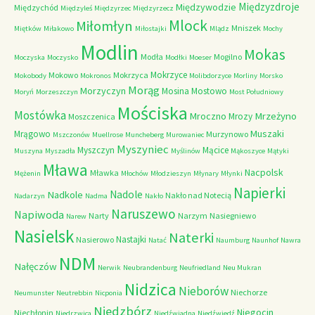
Międzyzdroje
Międzywodzie
Międzychód
Międzyleś
Międzyrzec
Międzyrzecz
Mlock
Miłomłyn
Mniszek
Miętków
Miłakowo
Miłostajki
Mlądz
Mochy
Modlin
Mokas
Modła
Mogilno
Moczyska
Moczysko
Modłki
Moeser
Mokrzyce
Mokowo
Mokrzyca
Mokobody
Mokronos
Molibdorzyce
Morliny
Morsko
Morąg
Morzyczyn
Mosina
Mostowo
Moryń
Morzeszczyn
Most Południowy
Mościska
Mostówka
Mrzeżyno
Mroczno
Mrozy
Moszczenica
Muszaki
Mrągowo
Murzynowo
Mszczonów
Muellrose
Muncheberg
Murowaniec
Myszyniec
Myszczyn
Mącice
Muszyna
Myszadła
Myślinów
Mąkoszyce
Mątyki
Mława
Nacpolsk
Mławka
Mężenin
Młochów
Młodzieszyn
Młynary
Młynki
Napierki
Nadkole
Nadole
Nakło nad Notecią
Nadarzyn
Nadma
Nakło
Naruszewo
Napiwoda
Narty
Narzym
Nasiegniewo
Narew
Nasielsk
Naterki
Nastajki
Nasierowo
Natać
Naumburg
Naunhof
Nawra
NDM
Nałęczów
Nerwik
Neubrandenburg
Neufriedland
Neu Mukran
Nidzica
Nieborów
Niechorze
Neumunster
Neutrebbin
Nicponia
Niedzbórz
Niegocin
Niechłonin
Niedrzwica
Niedźwiadna
Niedźwiedź