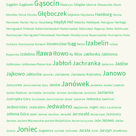
Gąsocin
Gągolin
Gągławki
Głogów
Gładczyn
Głomsk
Głowaczów
Głuch
Głęboczek
Hamburg
Głuchów
Głusk
Głusko
Głębokie
Hajnówka
Hanna
Hejdyk
Hel
Hannover
Harlev
Harsz
Havelberg
Helenka
Hellebaek
Helsignor
Herfolge
Heringsdorf
Hillerod
Hohenreichendorf
Hohensaaten
Hohnstein
Hojerup
Holte
Holthusen
Holzhausen
Horingsdorf
Hormówek
Hornbaek
Horodyszcze
Hoyerswerda
Humięcino
Huta
Izabelin
Isąg
Inowrocław
Iwno
Szklana
Ibramowice
Idzbark
Izbica
Iława
Iłowo
Iłów
Jabłonka
Izdebno
Jabłonna
Iły
Kujawska
Jabłoń
Jachranka
Jadów
Jabłonowo
Jabłonowo Pomorskie
Jadwisin
Janowo
Jajkowo
Jaktorów
Janowiec
Janowiec Kościelny
Jamniki
Janówek
Janów
Januszew
Januszewice
Jany
Janówko
Janów Lubelski
Jastarnia
Janów Podlaski
Jarmatów
Jarnatów
Jarnice
Jarosławiec
Jasionna
Jastrzębia Góra
Jedlanka
Jaszkowo
Jawiszowice
Jawor
Jaworze
Jedliński
Jedwabno
Jednorożec
Jedwabne
Jeglin
Jeglijowiec
Jelcz-Laskowice
Jerzwałd
Jelenia Góra
Jeziorany
Jeleń
Jemna
Jerichov
Jerwałd
Jezierzyce
Jeżewo
Jeże
Jezioro
Jezioro Rożnowskie
jezioro Wulpińskie
Jeziorszczyzna
Jeżów
Joniec
Jurzyn
Jurata
Jugowice
Jonava
Julinek
Juliszew
Jurki
Józefkowo