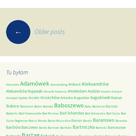
Posts
←
Older posts
navigation
Tu byłam
Adamówek
Aleksandrów
Ahlbeck
Abramów
Aeroskobing
Andzin
Aleksandrów Kujawski
Amsterdam
Altranft
Alwernia
Anielin
Anklam
Arciechów
Augustówek
Arcelin
Arkadia
Augustów
Babiak
Annopol
Apolda
Baboszewo
Babice
Baciuty
Babimost
Babin
Babięta
Baby
Bachorze
Bad Schandau
Baderitz
Bad Freienwalde
Bad Muskau
Bad Schwartau
Bad Sulza
Bad
Baranowo
Bansin
Sulze
Bagienice
Bakus Wanda
Banie Mazurskie
Baraki
Baranów
Bartniczka
Barchów
Barczewo
Bartodzieje
Bardo
Barlinek
Bartków
Bartniki
Bartąg
Bartążek
Bartoszki