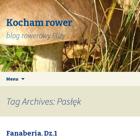
Kocham rower
blog rowerowy Elizy
Skip
Search
Menu
to
for:
content
Tag Archives: Pasłęk
Fanaberia. Dz.1