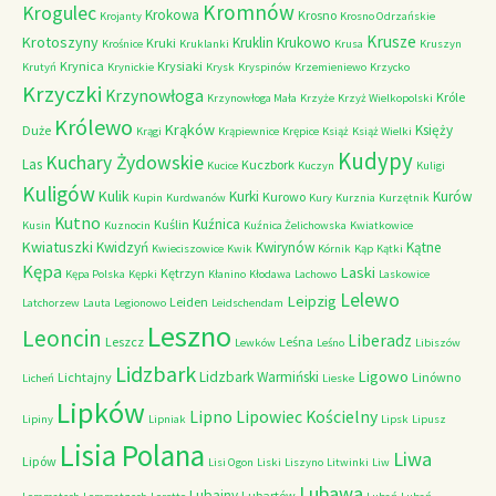
Kromnów
Krogulec
Krokowa
Krosno
Krojanty
Krosno Odrzańskie
Krusze
Krotoszyny
Kruklin
Krukowo
Kruki
Krośnice
Kruklanki
Krusa
Kruszyn
Krynica
Krysiaki
Krutyń
Krynickie
Krysk
Kryspinów
Krzemieniewo
Krzycko
Krzyczki
Krzynowłoga
Króle
Krzynowłoga Mała
Krzyże
Krzyż Wielkopolski
Królewo
Krąków
Księży
Duże
Krągi
Krąpiewnice
Krępice
Książ
Książ Wielki
Kudypy
Kuchary Żydowskie
Las
Kuczbork
Kucice
Kuczyn
Kuligi
Kuligów
Kulik
Kurki
Kurów
Kurowo
Kupin
Kurdwanów
Kury
Kurznia
Kurzętnik
Kutno
Kuźnica
Kuślin
Kusin
Kuznocin
Kuźnica Żelichowska
Kwiatkowice
Kwiatuszki
Kwidzyń
Kwirynów
Kątne
Kwieciszowice
Kwik
Kórnik
Kąp
Kątki
Kępa
Laski
Kętrzyn
Kępa Polska
Kępki
Kłanino
Kłodawa
Lachowo
Laskowice
Lelewo
Leipzig
Leiden
Latchorzew
Lauta
Legionowo
Leidschendam
Leszno
Leoncin
Liberadz
Leszcz
Leśna
Lewków
Leśno
Libiszów
Lidzbark
Ligowo
Lidzbark Warmiński
Lichtajny
Linówno
Licheń
Lieske
Lipków
Lipno
Lipowiec Kościelny
Lipiny
Lipniak
Lipsk
Lipusz
Lisia Polana
Liwa
Lipów
Lisi Ogon
Liski
Liszyno
Litwinki
Liw
Lubawa
Lubajny
Lubartów