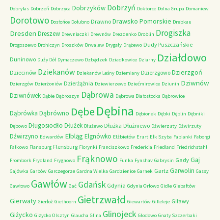
Dobrzyń
Dobrzyków
Dobrylas
Dobrzeń
Dobrzyca
Doktorce
Dolna Grupa
Domaniew
Dorotowo
Drawsko Pomorskie
Drawno
Dosłońce
Dołubno
Drebkau
Drogiszka
Dresden
Dreszew
Drewniaczki
Drewnów
Drezdenko
Droblin
Dudy Puszczańskie
Drogoszewo
Drohiczyn
Droszków
Drwalew
Drygały
Drążewo
Działdowo
Duninowo
Duży Dół
Dymaczewo
Dzbądzek
Dziadkowice
Dziarny
Dziekanów
Dzierzgoń
Dziecinów
Dzierzgowo
Dziekanów Leśny
Dziemiany
Dziwnów
Dzierżążnia
Dzierzgów
Dzierżoniów
Dziewierzewo
Dziećmirowice
Dziunin
Dąbrowa
Dziwnówek
Dąbie
Dąbroszyn
Dąbrowa Białostocka
Dąbrowice
Dębina
Dębe
Dąbrówno
Dąbrówka
Dębionek
Dębki
Dęblin
Dębniki
Długosiodło
Dłużek
Dłużka
Dłużniewo
Dębowo
Dłużewo
Dźwierzuty
Dźwirzuty
Elbląg
Dźwirzyno
Elgnówko
Edwardów
Elżbietów
Erurt
Ełk Szyba
Fabianki
Faborgi
Flensburg
Falkowo
Flansburg
Florynki
Franciszkowo
Fredericia
Friedland
Friedrichstahl
Frąknowo
Gaj
Gady
Frombork
Frydland
Frygnowo
Funka
Fynshav
Gabrysin
Garwolin
Gartz
Gajówka
Garbów
Garczegorze
Gardna Wielka
Gardzienice
Garnek
Gassy
Gawłów
Gdańsk
Gdynia
Gawłowo
Gać
Gdynia Orłowo
Gidle
Giebałtów
Gietrzwałd
Gierwaty
Giławy
Gierłoż
Giethoorn
Giewartów
Gilleleje
Glinojeck
Giżycko
Giżycko Olsztyn
Glaucha
Glina
Glodowo
Gnaty Szczerbaki