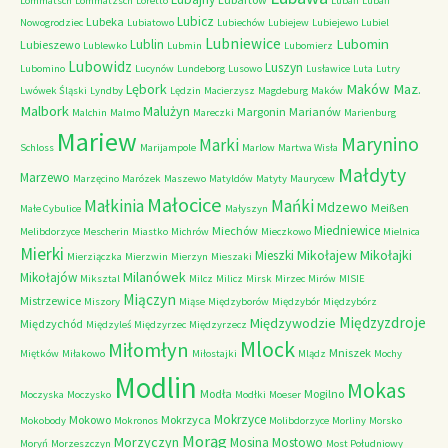
Lommatsch
Lommatzsch
Loretto
Lubań
Lubań
Lubicz
Lubeka
Nowogrodziec
Lubiatowo
Lubiechów
Lubiejew
Lubiejewo
Lubiel
Lubniewice
Lubomin
Lublin
Lubieszewo
Lublewko
Lubmin
Lubomierz
Lubowidz
Luszyn
Lubomino
Lucynów
Lundeborg
Lusowo
Lusławice
Luta
Lutry
Maków Maz.
Lębork
Lwówek Śląski
Lyndby
Lędzin
Macierzysz
Magdeburg
Maków
Malbork
Malużyn
Margonin
Marianów
Malchin
Malmo
Mareczki
Marienburg
Mariew
Marynino
Marki
Schloss
Marijampole
Marlow
Martwa Wisła
Małdyty
Marzewo
Marzęcino
Marózek
Maszewo
Matyldów
Matyty
Maurycew
Małocice
Małkinia
Mańki
Mdzewo
Meißen
Małe Cybulice
Małyszyn
Miedniewice
Miechów
Melibdorzyce
Mescherin
Miastko
Michrów
Mieczkowo
Mielnica
Mierki
Mikołajew
Mikołajki
Mieszki
Mierziączka
Mierzwin
Mierzyn
Mieszaki
Milanówek
Mikołajów
Miksztal
Milcz
Milicz
Mirsk
Mirzec
Mirów
MISIE
Miączyn
Mistrzewice
Miszory
Miąse
Międzyborów
Międzybór
Międzybórz
Międzyzdroje
Międzywodzie
Międzychód
Międzyleś
Międzyrzec
Międzyrzecz
Mlock
Miłomłyn
Mniszek
Miętków
Miłakowo
Miłostajki
Mlądz
Mochy
Modlin
Mokas
Modła
Mogilno
Moczyska
Moczysko
Modłki
Moeser
Mokrzyce
Mokowo
Mokrzyca
Mokobody
Mokronos
Molibdorzyce
Morliny
Morsko
Morąg
Morzyczyn
Mosina
Mostowo
Moryń
Morzeszczyn
Most Południowy