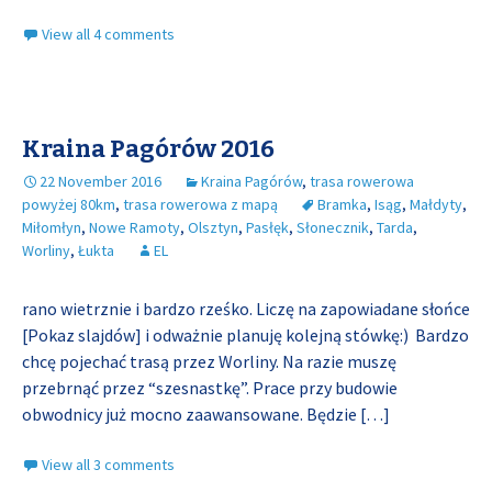
View all 4 comments
Kraina Pagórów 2016
22 November 2016
Kraina Pagórów
,
trasa rowerowa
powyżej 80km
,
trasa rowerowa z mapą
Bramka
,
Isąg
,
Małdyty
,
Miłomłyn
,
Nowe Ramoty
,
Olsztyn
,
Pasłęk
,
Słonecznik
,
Tarda
,
Worliny
,
Łukta
EL
rano wietrznie i bardzo rześko. Liczę na zapowiadane słońce
[Pokaz slajdów] i odważnie planuję kolejną stówkę:) Bardzo
chcę pojechać trasą przez Worliny. Na razie muszę
przebrnąć przez “szesnastkę”. Prace przy budowie
obwodnicy już mocno zaawansowane. Będzie
[…]
View all 3 comments