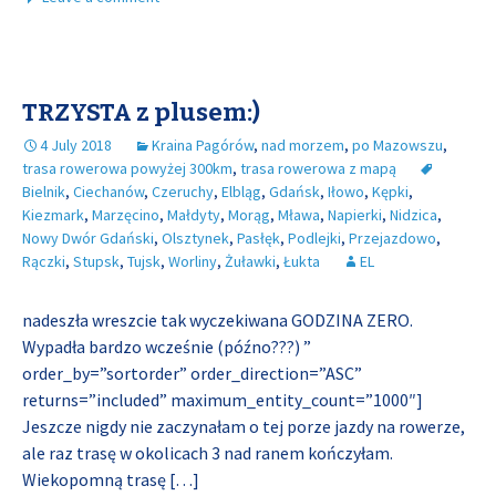
TRZYSTA z plusem:)
4 July 2018
Kraina Pagórów
,
nad morzem
,
po Mazowszu
,
trasa rowerowa powyżej 300km
,
trasa rowerowa z mapą
Bielnik
,
Ciechanów
,
Czeruchy
,
Elbląg
,
Gdańsk
,
Iłowo
,
Kępki
,
Kiezmark
,
Marzęcino
,
Małdyty
,
Morąg
,
Mława
,
Napierki
,
Nidzica
,
Nowy Dwór Gdański
,
Olsztynek
,
Pasłęk
,
Podlejki
,
Przejazdowo
,
Rączki
,
Stupsk
,
Tujsk
,
Worliny
,
Żuławki
,
Łukta
EL
nadeszła wreszcie tak wyczekiwana GODZINA ZERO.
Wypadła bardzo wcześnie (późno???) ”
order_by=”sortorder” order_direction=”ASC”
returns=”included” maximum_entity_count=”1000″]
Jeszcze nigdy nie zaczynałam o tej porze jazdy na rowerze,
ale raz trasę w okolicach 3 nad ranem kończyłam.
Wiekopomną trasę
[…]