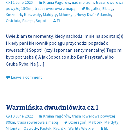
12 June 2025
Kraina Pagórów
,
nad morzem
,
trasa rowerowa
powyżej 150km
,
trasa rowerowa z mapą
Bogatka
,
Elbląg
,
Kiezmark
,
Koszwały
,
Małdyty
,
Miłomłyn
,
Nowy Dwór Gdański
,
Ostróda
,
Pasłęk
,
Sopot
EL
Uwielbiam te momenty, kiedy nachodzi mnie na spontan:)))
I kiedy pani kierownik pociągu przychodzi pogadać o
rowerach:)) Sopot! (czyli spontan sentymentalny) Tego mi
było potrzeba:)) A jak Sopot to albo Bar Przystań, albo
Gruba Ryba. Na
[…]
Leave a comment
Warmińska dwudniówka cz.1
10 June 2022
Kraina Pagórów
,
trasa rowerowa powyżej
80km
,
trasa rowerowa z mapą
Dzierzgoń
,
Malbork
,
Małdyty
,
Miłomłyn
,
Ostródy
,
Pasłęk
,
Rychliki
,
Warlity Wielkie
EL