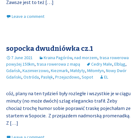
Zawsze jest to też
[…]
Leave a comment
sopocka dwudniówka cz.1
7 June 2021
Kraina Pagórów
,
nad morzem
,
trasa rowerowa
powyżej 150km
,
trasa rowerowa z mapą
Cedry Małe
,
Elbląg
,
Gdańsk
,
Kazimierzowo
,
Kiezmark
,
Małdyty
,
Miłomłyn
,
Nowy Dwór
Gdański
,
Ostróda
,
Pasłęk
,
Przejazdowo
,
Sopot
EL
cóż, plany na ten tydzień były rozległe i wszystkie je w ciągu
minuty (no może dwóch) szlag elegancko trafił. Żeby
chociaż trochę humor sobie poprawić traskę pojechałam ze
startem w Sopocie. Z przejazdem nadmorską promenadką.
Z
[…]
Leave a comment