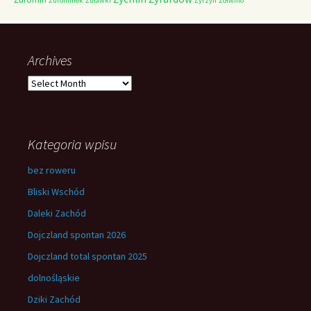
Żurominek
Żuławki
Żyrzyn
Żółwino
Archives
Archives
Kategoria wpisu
bez roweru
Bliski Wschód
Daleki Zachód
Dojczland spontan 2026
Dojczland total spontan 2025
dolnośląskie
Dziki Zachód