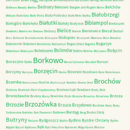
Bartłomiejowice
Baruchowo
Barłogi
Batowice
Bautzen
Bednary
Bełchów
Bemowo
Bergen am Rugen
Bałdowo
Becejły
Bedlno
Berlin
Białobrzegi
Biała Podlaska
Bełżyce
Biała Góra
Biała Piska
Białe Błoto
Białka
Białutki
Bibiampol
Białogóra
Białołęka
Białuty
Białystok
Biedaszek
Bielice
Bieniewice
Biesal
Bielawy
Bieżuń
Biederitz
Biedrusko
Bielawa
Bielnik
Biskupiec
Binz
Birkerod
Bischofswerda
Biskupice
Bisztynek
Bledzew
Bnin
Bobolice
Bogurzyn
Bobrowniki
Bobrowo
Bogaczewo
Bochotnica
Bodzentyn
Bogatka
Bolimów
Bolęcin
Bolesławiec
Bolino
Bolechowo
Boleszyno
Bolków
Bolszewo
Borkowo
Boreczno
Borki
Borsuki
Borne Sulinowo
Borsdorf
Borzęcin
Borzymy
Bosewo
Boszkowo
Borzyny
Borów
Boże
Bożenkowo
Brochów
Bramka
Brańsk
Bratuszewo
Brańszczyk
Breddin
Brema
Breń
Brodowe Łąki
Brodowo
Brodnica
Brodnicki Park Krajobrazowy
Brody
Brok
Bronisławów
Brzoza
Bruliny
Brwinów
Brusy
Bryki
Brzezie
Brzeziny
Brzeźnica
Brzozówka
Brzozie
Brzydowo
Brzuza
Buckow
Budy
Budy
Burdąg
Bulkowo
Busko Zdrój
Sulkowskie
Budzów
Buk Pomorski
Burg
Butryny
Bystre Chrzany
Bydgoszcz
Bydlino
Butzow
Bydlin
Bytów
Bąki
Bógdał
Bączal
Bądkowo
Bąki Wieczfnia
Bąkowiec
Błogosławie
Błotnica