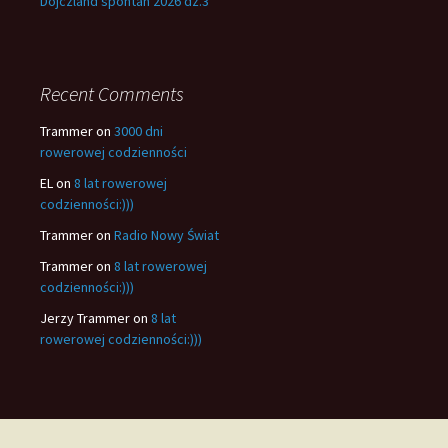
Dojczland spontan 2026 dz.3
Recent Comments
Trammer
on
3000 dni
rowerowej codzienności
EL
on
8 lat rowerowej
codzienności:)))
Trammer
on
Radio Nowy Świat
Trammer
on
8 lat rowerowej
codzienności:)))
Jerzy Trammer
on
8 lat
rowerowej codzienności:)))