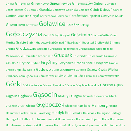
Gniewino
Gniewniewice
Gniewoszów
Gniewkowo
Gniezno
Gniew
Gnoien
Goerlitz
Godkowo
Golub-Dobrzyń
Goczałkowice
Golczewo
Goleniów
Golesze
Gorlice
Gorlitz
Goryń
Gorzów Wielkopolski
Gostynin
Goruńsko
Gorzechowo
Gorzków
Gouda
Goławice
Goworowo
Gołańcz
Gozdowo
Gołdap
Gołotczyzna
Gościmin
Gołuń
Gołąb
Gołąbki
Gościno
Goźlin
Graal
Grabie
Muritz
Grabin
Grabowo
Grabów nad Pilicą
Gradki
Graested
Greifswald
Grimma
Grodziczno
Grodno
Grodzisk
Grodzisk Mazowiecki
Grodziszcze
Grodziszcze
Grudusk
Mazowieckie
Gromadno
Großenhain
Grudziądz
Gruenewald
Grunwald
Gryźliny
Gruszka
Gryfice
Grzybowo
Gródek nad Dunajcem
Gryfino
Gródki
Gudowo
Guzów
Gwda Wielka
Grójec
Grębków
Gubin
Guronys
Gutkowo
Gutowo
Gwizdały
Góra Dylewska
Góra Kalwaria
Górale
Góraliki
Góra Puławska
Góra Włodowska
Górki
Górzno
Gąbin
Górki Noteckie
Górowo Iławskie
Górskie
Góry Miechowskie
Gąsocin
Gągolin
Gągławki
Głogów
Gładczyn
Głomsk
Głowaczów
Głuch
Głęboczek
Hamburg
Głuchów
Głusk
Głusko
Głębokie
Hajnówka
Hanna
Hejdyk
Hel
Hannover
Harlev
Harsz
Havelberg
Helenka
Hellebaek
Helsignor
Herfolge
Heringsdorf
Hillerod
Hohenreichendorf
Hohensaaten
Hohnstein
Hojerup
Holte
Holthusen
Holzhausen
Horingsdorf
Hormówek
Hornbaek
Horodyszcze
Hoyerswerda
Humięcino
Huta