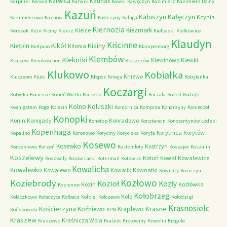
Karwica
Kaunas
Karpniki
Karwia
Karwik
Kawki
Kawęczyn
Kazimierz
Kazimierz Dolny
Kazuń
Kałuszyn
Kałęczyn
Kcynia
Kazimierzowo
Kaznów
Kałeczyny
Kaługa
Kiernozia
Kiezmark
Kielce
Kerszek
Kicin
Kiciny
Kiekrz
Kiełbaski
Kiełkowice
Klaudyn
Kiścinne
Kikół
Kisiny
Kiełpin
Kilonia
Kiełpino
Klampenborg
Klembów
Klekotki
Klewinowo
Klewki
Kleczew
Kleinkoschen
Kleszczów
Klukowo
Kobiałka
Kniewo
Kluczewo
Kluki
Klępsk
Knieja
Kobylanka
Koczargi
Kobyłka
Kociesze
Kocień Wielki
Kociołek
Koczała
Kodeń
Kodrąb
Kolno
Koluszki
Koenigstein
Koge
Kolesin
Komornica
Kompina
Konarzyny
Koniecpol
Konopki
Konin
Konojady
Konradowo
Konotop
Konstancin
Konstantynów Łódzki
Kopenhaga
Korytnica
Korytów
Kopalino
Koronowo
Koryciny
Koryciska
Koryta
Kosewo
Kosewko
Kostrzyn
Korzeniewo
Korzeń
Kostomłoty
Koszajec
Koszalin
Koszelewy
Kotuń
Kowal
Kowalewice
Koszwały
Kosów Lacki
Kotermań
Kotowice
Kowalicha
Kowalewko
Kowalewo
Kowalik
Kownatki
Kownaty
Koziczyn
Kozłowo
Koziebrody
Kozioł
Kozły
Kozin
Kozłówka
Kozienice
Kołobrzeg
Koło
Kołaczkowo
Kołaczyce
Kołbacz
Kołbiel
Kołczewo
Kołodziąż
Krasnosielc
Kościerzyna
Krasne
Koźniewo
Kraplewo
Końskowola
KPN
Kraszew
Kraśnicza Wola
Kraszewo
Kraśnik
Kretowiny
Kroeslin
Krogule