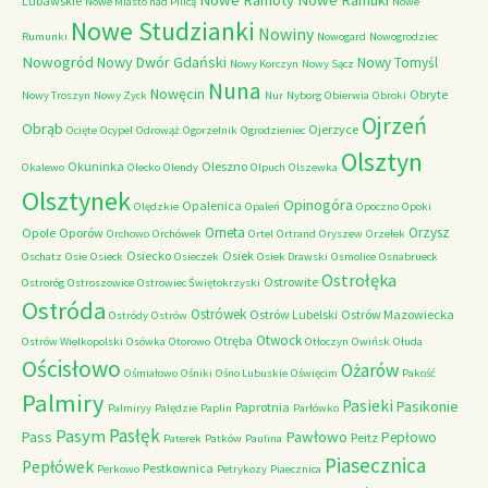
Lubawskie
Nowe Miasto nad Pilicą
Nowe
Nowe Studzianki
Nowiny
Rumunki
Nowogard
Nowogrodziec
Nowogród
Nowy Dwór Gdański
Nowy Tomyśl
Nowy Korczyn
Nowy Sącz
Nuna
Nowęcin
Obryte
Nowy Troszyn
Nowy Zyck
Nur
Nyborg
Obierwia
Obroki
Ojrzeń
Obrąb
Ojerzyce
Ocięte
Ocypel
Odrowąż
Ogorzelnik
Ogrodzieniec
Olsztyn
Okuninka
Oleszno
Okalewo
Olecko
Olendy
Olpuch
Olszewka
Olsztynek
Opinogóra
Opalenica
Olędzkie
Opaleń
Opoczno
Opoki
Orneta
Orzysz
Opole
Oporów
Orchowo
Orchówek
Ortel
Ortrand
Oryszew
Orzełek
Osiecko
Osiek
Oschatz
Osie
Osieck
Osieczek
Osiek Drawski
Osmolice
Osnabrueck
Ostrołęka
Ostrowite
Ostroróg
Ostroszowice
Ostrowiec Świętokrzyski
Ostróda
Ostrówek
Ostrów Lubelski
Ostrów Mazowiecka
Ostródy
Ostrów
Otwock
Otręba
Ostrów Wielkopolski
Osówka
Otorowo
Otłoczyn
Owińsk
Ołuda
Ościsłowo
Ożarów
Ośmiałowo
Ośniki
Ośno Lubuskie
Oświęcim
Pakość
Palmiry
Pasieki
Pasikonie
Paprotnia
Palmiryy
Palędzie
Paplin
Parłówko
Pasłęk
Pasym
Pawłowo
Pass
Pepłowo
Peitz
Paterek
Patków
Paulina
Piasecznica
Pepłówek
Pestkownica
Perkowo
Petrykozy
Piaecznica