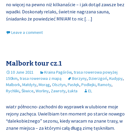
no więcej na pewno niż kilkanaście – i jak dotąd zawsze bez
wpadki. Doskonały relaks, świetnie nagrzana sauna,
śniadanko że powiedzieć MNIAM to nic
[…]
Leave a comment
Malbork tour cz.1
10 June 2021
Kraina Pagórów
,
trasa rowerowa powyżej
150km
,
trasa rowerowa z mapą
Borzyny
,
Dzierzgoń
,
Kudypy
,
Malbork
,
Małdyty
,
Morąg
,
Olsztyn
,
Pasłęk
,
Podlejki
,
Ramoty
,
Rychliki
,
Śliwice
,
Worliny
,
Zawroty
,
Łukta
EL
wiatr północno-zachodni do wyprawek w ulubione moje
rejony zachęca. Uwielbiam ten moment po starcie nowego
“dalekobieżnego” sezonu, kiedy wracam na znane trasy, w
znane miejsca – za którymi całą długą zimę tęskniłam.