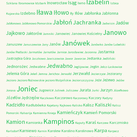
Izabelin
Isąg
Inowrocław
Iwno
Szklana
Ibramowice
Idzbark
Izbica
Iława
Iłowo
Iłów
Jabłonka
Izdebno
Jabłonna
Iły
Kujawska
Jabłoń
Jachranka
Jadów
Jabłonowo
Jabłonowo Pomorskie
Jadwisin
Janowo
Jajkowo
Jaktorów
Janowiec
Janowiec Kościelny
Jamniki
Janówek
Janów
Januszew
Januszewice
Jany
Janówko
Janów Lubelski
Jastarnia
Janów Podlaski
Jarmatów
Jarnatów
Jarnice
Jarosławiec
Jasionna
Jastrzębia Góra
Jedlanka
Jaszkowo
Jawiszowice
Jawor
Jaworze
Jedliński
Jedwabno
Jednorożec
Jedwabne
Jeglin
Jeglijowiec
Jelcz-Laskowice
Jerzwałd
Jelenia Góra
Jeziorany
Jeleń
Jemna
Jerichov
Jerwałd
Jezierzyce
Jeżewo
Jeże
Jezioro
Jezioro Rożnowskie
jezioro Wulpińskie
Jeziorszczyzna
Jeżów
Joniec
Jurzyn
Jurata
Jugowice
Jonava
Julinek
Juliszew
Jurki
Józefkowo
Józefów
Jędrzejów
Kaczorowo
Kaczory
Kaczkowo
Kaczorowy
Kadyny
Kadzidło
Kaliszki
Kalisz
Kadłubówka
Kajetany
Kajkowo
Kalisko
Kalisz
Kamieńczyk
Kamień Pomorski
Pomorski
Kalvarija
Kamienna Knieja
Kampinos
Kamion
Karaś
Kamionka
Karczmisko
Kaputy
Karczew
Karpa
Karniewo
Karolew
Karolino
Karolinowo
Karlsdorf
Karnin
Karpacz