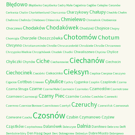
Błędowo
Błędówko
Cecylówka
Cedry Małe
Cegielnia
Cegłów
Celejów
Ceranów
Chałupy
Charzykowy
Cerkwica
Chalin
Charlottenlund
Charsznica
Chechło
Chełm
Chmielewo
Chełmno
Chełmża
Chlebowo
Chlewiska
Chmielnik
Chobienice
Chodakówek
Chodaków
Chojnice
Choczewo
Chodzież
Chojny
Chotomów
Chotum
Chorzele
Choszczówka
Chomiąża
Chrcynno
Christiansminde
Chrośle
Chruszczobród
Chruściele
Chruśle
Chrzanowo
Chwaliszewo
Chylice
Chrzypsko Wielkie
Chrząchówek
Chudek
Chudki
Chycina
Ciechanów
Ciche
Chyliczki
Chynów
Ciechocin
Ciechanowiec
Cieksyn
Ciechocinek
Ciekocinko
Cieciórki
Cieplice
Cierpice
Cieszyno
Cybulice
Cottbus
Cyganka
Czaplinek
Cigacice
Criewen
Cychry
Czaplin
Czarna
Czarne
Czarnostów
Czarna Struga
Czarne Małe
Czarnocin
Czarnolas
Czarnotrzew
Czarny Piec
Czarnowo
Czarnów
Czarnowąż
Czchów
Czechów
Czerewki
Czeruchy
Czermno
Czernice Borowe
Czernikowo
Czertyń
Czerwińsk
Czerwonak
Czosnów
Czubin
Czymanowo
Czyżew
Czerwone
Czocha
Dalnia
Cząstków
Dalanówek
Daniłowo
Częstochowa
Daleszyce
Debrzno
Delft
Den Haag
Dobre Miasto
Dembskie Góry
Depot
Derc
Dobiegniew
Dobieżyn
Dobrojewo