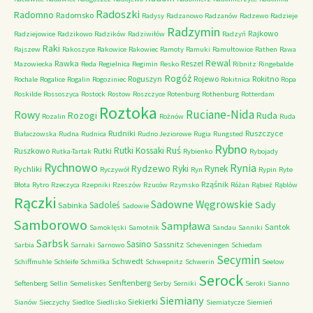
Radoszki
Radomno
Radomsko
Radysy
Radzanowo
Radzanów
Radzewo
Radzieje
Radzymin
Rajkowo
Radziejowice
Radzikowo
Radzików
Radziwiłów
Radzyń
Raki
Rajszew
Rakoszyce
Rakowice
Rakowiec
Ramoty
Ramuki
Ramułtowice
Rathen
Rawa
Rewal
Rawka
Reszel
Mazowiecka
Reda
Regielnica
Regimin
Resko
Ribnitz
Ringebalde
Rogóż
Roguszyn
Rojewo
Rokitno
Rochale
Rogalice
Rogalin
Rogoziniec
Rokitnica
Ropa
Roskilde
Rossoszyca
Rostock
Rostow
Roszczyce
Rotenburg
Rothenburg
Rotterdam
Roztoka
Ruciane-Nida
Rowy
Rozogi
Ruda
Rozalin
Rożnów
Ruda
Rudniki
Ruszczyce
Białaczowska
Rudna
Rudnica
Rudno Jeziorowe
Rugia
Rungsted
Rybno
Ruś
Rutki Kossaki
Ruszkowo
Rutki
Rutka-Tartak
Rybienko
Rybojady
Rychnowo
Rynia
Rydzewo
Ryki
Rynek
Rychliki
Ryczywół
Ryn
Rypin
Ryte
Rząśnik
Błota
Rytro
Rzeczyca
Rzepniki
Rzeszów
Rzuców
Rzymsko
Różan
Rąbież
Rąblów
Rączki
Sadowne Węgrowskie
Sady
Sadoleś
Sabinka
Sadowie
Samborowo
Sampława
Santok
Samoklęski
Samotnik
Sandau
Sanniki
Sarbsk
Sasino
Sassnitz
Sarbia
Sarnaki
Sarnowo
Scheveningen
Schiedam
Secymin
Schwedt
Schiffmuhle
Schleife
Schmilka
Schwepnitz
Schwerin
Seelow
Serock
Senftenberg
Seftenberg
Sellin
Semeliskes
Serby
Serniki
Seroki
Sianno
Siemiany
Siekierki
Sianów
Sieczychy
Siedlce
Siedlisko
Siemiatycze
Siemień