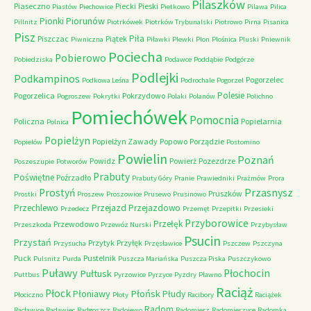
Pilaszków
Piaseczno
Piecki
Pieski
Piastów
Piechowice
Pietkowo
Pilawa
Pilica
Piorunów
Pionki
Pillnitz
Piotrkówek
Piotrków Trybunalski
Piotrowo
Pirna
Pisanica
Pisz
Piła
Piszczac
Piątek
Piwniczna
Piławki
Plewki
Plon
Plośnica
Pluski
Pniewnik
Pociecha
Pobierowo
Pobiedziska
Podawce
Poddąbie
Podgórze
Podlejki
Podkampinos
Pogorzelec
Podkowa Leśna
Podrochale
Pogorzel
Polesie
Pogorzelica
Pokrzydowo
Pogroszew
Pokrytki
Polaki
Polanów
Polichno
Pomiechówek
Pomocnia
Policzna
Popielarnia
Polnica
Popielżyn
Popielżyn Zawady
Popowo
Porządzie
Popielów
Postomino
Powielin
Poznań
Powidz
Powierż
Pozezdrze
Poszeszupie
Potworów
Prabuty
Poświętne
Poźrzadło
Prabuty Góry
Pranie
Prawiedniki
Prażmów
Prora
Przasnysz
Prostyń
Pruszków
Prostki
Proszew
Proszowice
Prusewo
Prusinowo
Przechlewo
Przejazd
Przejazdowo
Przedecz
Przemęt
Przepitki
Przesieki
Przyborowice
Przełęk
Przewodowo
Przeszkoda
Przewóz Nurski
Przybysław
Psucin
Przystań
Przytyk
Przyłęk
Przysucha
Przęsławice
Pszczew
Pszczyna
Puck
Pustelnik
Pulsnitz
Purda
Puszcza Mariańska
Puszcza Piska
Puszczykowo
Puławy
Pułtusk
Płochocin
Puttbus
Pyrzowice
Pyrzyce
Pyzdry
Pławno
Raciąż
Płock
Płońsk
Płoniawy
Płudy
Płociczno
Płoty
Racibory
Raciążek
Radom
Racławice
Radawiec
Radgoszcz
Radojewo
Radomierz
Radomierzyce
Radomka