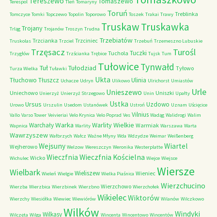
Tereszewo
Tomaszewo
Terespol
Tleń
Tomaryny
Toruń
Treblinka
Tomczyce
Tomki
Topczewo
Topolin
Toporowo
Toszek
Trakai
Trawy
Truskaw
Truskawka
Trojany
Trląg
Trojanów
Troszyn
Trudna
Trzebiatów
Trzcianka
Trzciniec
Truskolas
Trzciel
Trzebuń
Trzemeszno Lubuskie
Trzęsacz
Turośl
Tuczki
Tuchola
Trzygłów
Trzścianka
Trębice
Tujsk
Tum
Tułowice
Tynwałd
Tuł
Tułodziad
Tyłowo
Turza Wielka
Tuławki
Ukta
Tłuchowo
Tłuszcz
Ulinia
Uchacze
Udryn
Ulikowo
Ulrichorst
Umiastów
Urle
Unieszewo
Uniechowo
Uniszki
Unierzyż
Unierzyż Strzegowo
Unin
Upałty
Ustka
Ursus
Uzdowo
Urowo
Urszulin
Usedom
Ustanówek
Ustroń
Uznam
Uścięcice
Vilnius
Vallo
Varso Tower
Veivieriai
Velo Krynica
Velo Poprad
Ves
Wadąg
Walidrogi
Walim
Warka
Warlity Wielkie
Warchały
Warmiak
Wapnica
Warlity
Warszawa
Warta
Wawrzyszew
Wałbrzych
Wałcz
Ważne Młyny
Wda
Wdzydze
Weimar
Weißenberg
Wejsuny
Wiartel
Wejherowo
Welzow
Wereszczyn
Weronika
Westerplatte
Wieczfnia Kościelna
Wieczfnia
Wicko
Wichulec
Wiejce
Wiejsce
Wiersze
Wielbark
Wieliszew
Wieniec
Wieleń
Wielgie
Wielka Piaśnica
Wierzchucino
Wierzchowo
Wierzba
Wierzbica
Wierzbinek
Wierzbno
Wierzchołek
Wikielec
Wiktorów
Wierzchy
Wiesiółka
Wiewiec
Wiewiórów
Wilanów
Wilczkowo
Wilków
Windyki
Wilkasy
Wilczęta
Wilga
Wincenta
Wincentowo
Wincentów