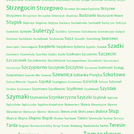
Strzegocin
Strzegowo
Strzyżew
Strzelce
Strzelce Opolskie
Studzianki
Strzyżewo
Studzianki Nowe
Strzyżmin
Strzyżów
Sttenwijk
Studnica
Stupsk
Stęknica
Stępnica
Stężyca
Suchacz
Suchedniów
Suchodół
Suchy Las
Sufczyn
Sulerzyż
Sulejów
Sulechów
Sulibórz
Sulinowo
Sulisławice
Sulmierzyce
Sulęcin
Susz
Swarzewo
Sumowo
Sumówko
Suradówek
Suskowola
Suwałki
Svendborg
Szadki
Swąderki
Swędkowo
Syberia
Swarzędz
Swornegacie
Sypitki
Szadek
Szczecin
Szałkowo
Szczaniec
Szamocin
Szamotuły
Szarlota
Szałas
Szałe
Szczecinek
Szczekociny
Szczenurze
Szczepankowo
Szcześniki
Szczuczarz
Szczypiorno
Szczytno
Szczytniki
Szelment
Szeląg
Szczuczyn
Szczęsne
Szkotowo
Szewnica
Szklarska Poręba
Szepietowo
Szeroki Bór
Szewce
Szreńsk
Szpetal
Sztynort
Szlasy Mieszki
Szparki
Szpiegowo
Szramowo
Sztum
Szyldak
Szydłowo
Szumowo
Szydłowiec
Szubin
Szulmierz
Szydłówek
Szymaki
Szyszki
Szynkarzyzna
Szymanów
Sząbruk
Sędzice
Sława
Sędzichów
Sędziszów
Sępólno Krajeńskie
Słabomierz
Sławatycze
Sławno
Słup
Słubice
Słonecznik
Słończewo
Sławoborze
Słomczyn
Słomin
Słomniki
Słupno
Słupsk
Słupca
Słupia
Tabórz
Służew
Taarbaek
Takomyśle
Tantow
Tarczyn
Teresin
Tarda
Targowo
Tarnowskie Góry
Tarup
Tczew
Telleborg
Teodorówka
Teofile
Tomaszkowo