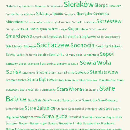
Sieraków
Sierpc
Siewierz
Nadrzeczny
Sieniawa
Siennica
Sierakowice
Siła
Skarżysko Kamienna
Skarlin
Siomki
Sitnica
Sitowa
Skaje
Skarżyce
Skrzeszew
Skierniewice
Skolimów
Skowrony
Skriebinai
Skrudki
Skrwilno
Skępe
Skwierzyna
Skórcz
Skrzynno
Skulsk
Skąpe
Slude
Smardzewice
Smardzewo
Smykowo
Smogulec
Smolarnia
Smarklice
Sobe
Sobieszewo
Sochaczew
Sochocin
Soboklęszcz
Sobolewo
Sokolniki
Sokołowo
Sopot
Sokoły
Somianka
Sokoły Jeziorne
Sokółka
Sominy
Sona
Sondenborg
Sowia Wola
Sosnowica
Sorkwity
Sosno
Sosnowe
Sosnówka
Sowia
Sońsk
Stanisławów
Srebrna
Stanisławowo
Spychowo
Srokowo
Stara Dąbrowa
Starachowice
Stara Kamienica
Stara Kiszewa
Stara Kornica
Stara
Stare
Stara Wrona
Sławogóra
Stara Wieś
Stara Wiśniewka
Starbienino
Babice
Stare Budy
Stare Drawsko
Stare Jabłonki
Stare Juchy
Stare Osieczno
Stare Załubice
Stare Worowo
Stargard Szczeciński
Starogard
Stary Brus
Stary
Stawiguda
Stary Kraszew
Stawiski
Bógpomóż
Stawisko
Stawno
Stegna
Stilo
Stoczek
Stolpen
Stolzenhagen
Stopsk
Stowęcino
Strabla
Strachomino
Strachowo
Strachów
Strachówka
Stralsund
Straszewo
Stroby
Strojec
Stromiec
Strubiny
Strych