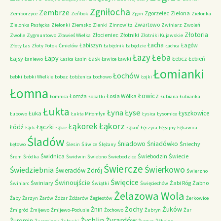
Zgniłocha
Zembrze
Zgorzelec
Zielona
Zemborzyce
Zeńbok
Zgon
Zielonka
Zwartowo
Zielonka Pasłęcka
Zielonki
Ziemsko
Zienki
Zinnowitz
Zwiniarz
Zwoleń
Złotoria
Złocieniec
Złotniki
Zwolle
Zygmuntowo
Zławieś Wielka
Złotniki Kujawskie
Łacha
Łabiszyn
Łagów
Złoty Las
Złoty Potok
Ćmielów
Łabędnik
Łabędzie
Łachca
Łazy
Łeba
Łapy
Łajsy
Łask
Łebcz
Łebień
Łaniewo
Łasica
Łasin
Ławice
Ławki
Łomianki
Łochów
Łebki
Łebki Wielkie
Łobez
Łobżenica
Łochowo
Łojki
Łomna
Łowicz
Łomża
Łosia Wólka
Łomnica
Łopatki
Łubiana
Łubianka
Łukta
Łyna
Łyse
Łyszkowice
Łuka
Łubowo
Łukta Miłomłyn
Łysica
Łysomice
Łąkorz
Łąkorek
Łódź
Łączki
Łąck
Łąkie
Łąkoć
Łęczyca
Łęgajny
Łękawica
Śladów
Śniadowo
Śniadówko
Śniechy
Łętowo
Ślesin
Śliwice
Ślężany
Świdnica
Świebodzin
Świecie
Śrem
Śródka
Świdwin
Świebno
Świebodzice
Świercze
Świerkowo
Świedziebnia
Świeradów Zdrój
Świerzno
Świnoujście
Święcice
Świniary
Żabi Róg
Żabno
Świniarc
Świątki
Święciechów
Żelazowa Wola
Żaby
Żarzyn
Żarów
Żdżar
Żdżarów
Żegiestów
Żerkowice
Żochy
Żuków
Żnin
Żmigród
Żmijewo
Żmijewo-Podusie
Żochowo
Żubryn
Żur
Żychlin
Żyrardów
Żuromin