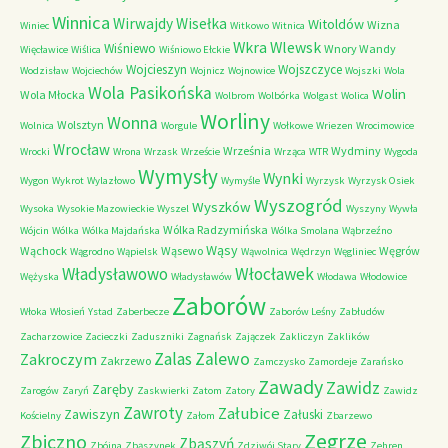
Winnica
Wirwajdy
Wisełka
Witoldów
Wizna
Winiec
Witkowo
Witnica
Wkra
Wlewsk
Wiśniewo
Wnory Wandy
Więcławice
Wiślica
Wiśniowo Ełckie
Wojcieszyn
Wojszczyce
Wodzisław
Wojciechów
Wojnicz
Wojnowice
Wojszki
Wola
Wola Pasikońska
Wolin
Wola Młocka
Wolbrom
Wolbórka
Wolgast
Wolica
Worliny
Wonna
Wolsztyn
Wolnica
Worgule
Wołkowe
Wriezen
Wrocimowice
Wrocław
Września
Wydminy
Wrocki
Wrona
Wrzask
Wrzeście
Wrząca
WTR
Wygoda
Wymysły
Wynki
Wygon
Wykrot
Wylazłowo
Wymyśle
Wyrzysk
Wyrzysk Osiek
Wyszogród
Wyszków
Wysoka
Wysokie Mazowieckie
Wyszel
Wyszyny
Wywła
Wólka Radzymińska
Wójcin
Wólka
Wólka Majdańska
Wólka Smolana
Wąbrzeźno
Wąsy
Wąchock
Wąsewo
Węgrów
Wągrodno
Wąpielsk
Wąwolnica
Wędrzyn
Węgliniec
Władysławowo
Włocławek
Wężyska
Władysławów
Włodawa
Włodowice
Zaborów
Włoka
Włosień
Ystad
Zaberbecze
Zaborów Leśny
Zabłudów
Zacharzowice
Zacieczki
Zaduszniki
Zagnańsk
Zajączek
Zakliczyn
Zaklików
Zalas
Zalewo
Zakroczym
Zakrzewo
Zamczysko
Zamordeje
Zarańsko
Zawady
Zawidz
Zaręby
Zarogów
Zaryń
Zaskwierki
Zatom
Zatory
Zawidz
Zawroty
Załubice
Zawiszyn
Załuski
Kościelny
Załom
Zbarzewo
Zegrze
Zbiczno
Zbąszyń
Zbójna
Zbąszynek
Zdziwój Stary
Zehren