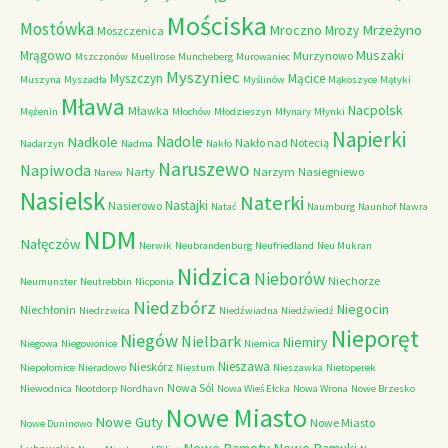
Mościska
Mostówka
Mrzeżyno
Mroczno
Mrozy
Moszczenica
Muszaki
Mrągowo
Murzynowo
Mszczonów
Muellrose
Muncheberg
Murowaniec
Myszyniec
Myszczyn
Mącice
Muszyna
Myszadła
Myślinów
Mąkoszyce
Mątyki
Mława
Nacpolsk
Mławka
Mężenin
Młochów
Młodzieszyn
Młynary
Młynki
Napierki
Nadkole
Nadole
Nakło nad Notecią
Nadarzyn
Nadma
Nakło
Naruszewo
Napiwoda
Narty
Narzym
Nasiegniewo
Narew
Nasielsk
Naterki
Nastajki
Nasierowo
Natać
Naumburg
Naunhof
Nawra
NDM
Nałęczów
Nerwik
Neubrandenburg
Neufriedland
Neu Mukran
Nidzica
Nieborów
Niechorze
Neumunster
Neutrebbin
Nicponia
Niedzbórz
Niegocin
Niechłonin
Niedrzwica
Niedźwiadna
Niedźwiedź
Nieporęt
Niegów
Nielbark
Niemiry
Niegowa
Niegowonice
Niemica
Nieszawa
Nieskórz
Niepołomice
Nieradowo
Niestum
Nieszawka
Nietoperek
Nowa Sól
Niewodnica
Nootdorp
Nordhavn
Nowa Wieś Ełcka
Nowa Wrona
Nowe Brzesko
Nowe Miasto
Nowe Guty
Nowe Miasto
Nowe Duninowo
Nowe Ramoty
Nowe Ramuki