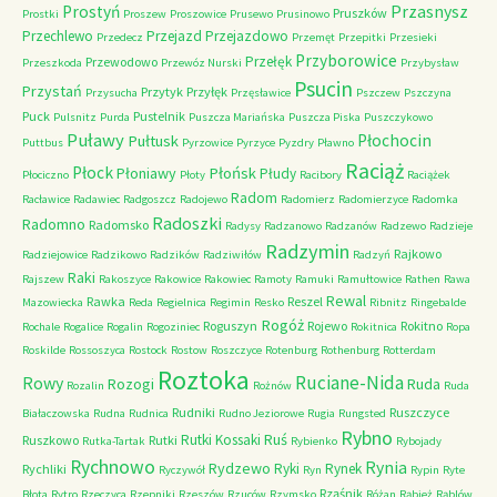
Przasnysz
Prostyń
Pruszków
Prostki
Proszew
Proszowice
Prusewo
Prusinowo
Przechlewo
Przejazd
Przejazdowo
Przedecz
Przemęt
Przepitki
Przesieki
Przyborowice
Przełęk
Przewodowo
Przeszkoda
Przewóz Nurski
Przybysław
Psucin
Przystań
Przytyk
Przyłęk
Przysucha
Przęsławice
Pszczew
Pszczyna
Puck
Pustelnik
Pulsnitz
Purda
Puszcza Mariańska
Puszcza Piska
Puszczykowo
Puławy
Pułtusk
Płochocin
Puttbus
Pyrzowice
Pyrzyce
Pyzdry
Pławno
Raciąż
Płock
Płońsk
Płoniawy
Płudy
Płociczno
Płoty
Racibory
Raciążek
Radom
Racławice
Radawiec
Radgoszcz
Radojewo
Radomierz
Radomierzyce
Radomka
Radoszki
Radomno
Radomsko
Radysy
Radzanowo
Radzanów
Radzewo
Radzieje
Radzymin
Rajkowo
Radziejowice
Radzikowo
Radzików
Radziwiłów
Radzyń
Raki
Rajszew
Rakoszyce
Rakowice
Rakowiec
Ramoty
Ramuki
Ramułtowice
Rathen
Rawa
Rewal
Rawka
Reszel
Mazowiecka
Reda
Regielnica
Regimin
Resko
Ribnitz
Ringebalde
Rogóż
Roguszyn
Rojewo
Rokitno
Rochale
Rogalice
Rogalin
Rogoziniec
Rokitnica
Ropa
Roskilde
Rossoszyca
Rostock
Rostow
Roszczyce
Rotenburg
Rothenburg
Rotterdam
Roztoka
Ruciane-Nida
Rowy
Rozogi
Ruda
Rozalin
Rożnów
Ruda
Rudniki
Ruszczyce
Białaczowska
Rudna
Rudnica
Rudno Jeziorowe
Rugia
Rungsted
Rybno
Ruś
Rutki Kossaki
Ruszkowo
Rutki
Rutka-Tartak
Rybienko
Rybojady
Rychnowo
Rynia
Rydzewo
Ryki
Rynek
Rychliki
Ryczywół
Ryn
Rypin
Ryte
Rząśnik
Błota
Rytro
Rzeczyca
Rzepniki
Rzeszów
Rzuców
Rzymsko
Różan
Rąbież
Rąblów