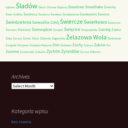
Śladów
Śniadowo
Śniadówko
Śniechy
Łętowo
Ślesin
Śliwice
Ślężany
Świdnica
Świebodzin
Świecie
Śrem
Śródka
Świdwin
Świebno
Świebodzice
Świercze
Świerkowo
Świedziebnia
Świeradów Zdrój
Świerzno
Świnoujście
Święcice
Świniary
Żabi Róg
Żabno
Świniarc
Świątki
Święciechów
Żelazowa Wola
Żaby
Żarzyn
Żarów
Żdżar
Żdżarów
Żegiestów
Żerkowice
Żochy
Żuków
Żnin
Żmigród
Żmijewo
Żmijewo-Podusie
Żochowo
Żubryn
Żur
Żychlin
Żyrardów
Żuromin
Żurominek
Żuławki
Żyrzyn
Żółwino
Archives
Archives
Kategoria wpisu
bez roweru