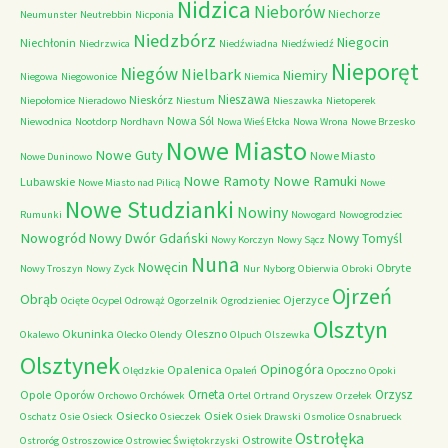
Nidzica
Nieborów
Niechorze
Neumunster
Neutrebbin
Nicponia
Niedzbórz
Niegocin
Niechłonin
Niedrzwica
Niedźwiadna
Niedźwiedź
Nieporęt
Niegów
Nielbark
Niemiry
Niegowa
Niegowonice
Niemica
Nieszawa
Nieskórz
Niepołomice
Nieradowo
Niestum
Nieszawka
Nietoperek
Nowa Sól
Niewodnica
Nootdorp
Nordhavn
Nowa Wieś Ełcka
Nowa Wrona
Nowe Brzesko
Nowe Miasto
Nowe Guty
Nowe Miasto
Nowe Duninowo
Nowe Ramoty
Nowe Ramuki
Lubawskie
Nowe Miasto nad Pilicą
Nowe
Nowe Studzianki
Nowiny
Rumunki
Nowogard
Nowogrodziec
Nowogród
Nowy Dwór Gdański
Nowy Tomyśl
Nowy Korczyn
Nowy Sącz
Nuna
Nowęcin
Obryte
Nowy Troszyn
Nowy Zyck
Nur
Nyborg
Obierwia
Obroki
Ojrzeń
Obrąb
Ojerzyce
Ocięte
Ocypel
Odrowąż
Ogorzelnik
Ogrodzieniec
Olsztyn
Okuninka
Oleszno
Okalewo
Olecko
Olendy
Olpuch
Olszewka
Olsztynek
Opinogóra
Opalenica
Olędzkie
Opaleń
Opoczno
Opoki
Orneta
Orzysz
Opole
Oporów
Orchowo
Orchówek
Ortel
Ortrand
Oryszew
Orzełek
Osiecko
Osiek
Oschatz
Osie
Osieck
Osieczek
Osiek Drawski
Osmolice
Osnabrueck
Ostrołęka
Ostrowite
Ostroróg
Ostroszowice
Ostrowiec Świętokrzyski