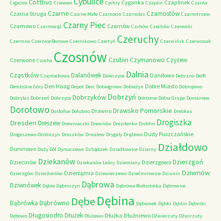
Cybulice
Cottbus
Cyganka
Czaplinek
Cigacice
Criewen
Cychry
Czaplin
Czarna
Czarne
Czarnostów
Czarna Struga
Czarne Małe
Czarnocin
Czarnolas
Czarnotrzew
Czarny Piec
Czarnowo
Czarnów
Czarnowąż
Czchów
Czechów
Czerewki
Czeruchy
Czermno
Czernice Borowe
Czernikowo
Czertyń
Czerwińsk
Czerwonak
Czosnów
Czubin
Czymanowo
Czyżew
Czerwone
Czocha
Dalnia
Cząstków
Dalanówek
Daniłowo
Częstochowa
Daleszyce
Debrzno
Delft
Den Haag
Dobre Miasto
Dembskie Góry
Depot
Derc
Dobiegniew
Dobieżyn
Dobrojewo
Dobrzyń
Dobrzyków
Dobrylas
Dobrzeń
Dobrzyca
Doktorce
Dolna Grupa
Domaniew
Dorotowo
Drawsko Pomorskie
Drawno
Dosłońce
Dołubno
Drebkau
Drogiszka
Dresden
Dreszew
Drewniaczki
Drewnów
Drezdenko
Droblin
Dudy Puszczańskie
Drogoszewo
Drohiczyn
Droszków
Drwalew
Drygały
Drążewo
Działdowo
Duninowo
Duży Dół
Dymaczewo
Dzbądzek
Dziadkowice
Dziarny
Dziekanów
Dzierzgoń
Dziecinów
Dzierzgowo
Dziekanów Leśny
Dziemiany
Dziwnów
Dzierżążnia
Dzierzgów
Dzierżoniów
Dziewierzewo
Dziećmirowice
Dziunin
Dąbrowa
Dziwnówek
Dąbie
Dąbroszyn
Dąbrowa Białostocka
Dąbrowice
Dębina
Dębe
Dąbrówno
Dąbrówka
Dębionek
Dębki
Dęblin
Dębniki
Długosiodło
Dłużek
Dłużka
Dłużniewo
Dębowo
Dłużewo
Dźwierzuty
Dźwirzuty