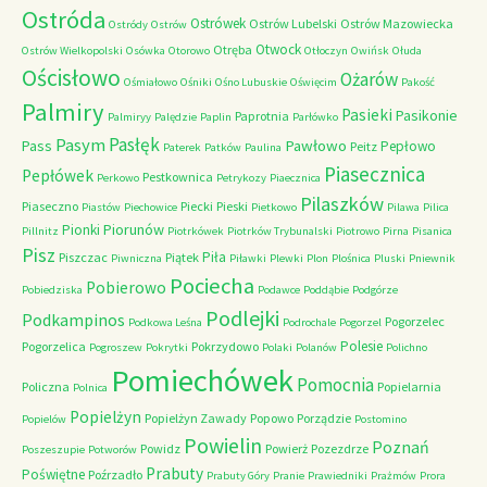
Ostróda
Ostrówek
Ostrów Lubelski
Ostrów Mazowiecka
Ostródy
Ostrów
Otwock
Otręba
Ostrów Wielkopolski
Osówka
Otorowo
Otłoczyn
Owińsk
Ołuda
Ościsłowo
Ożarów
Ośmiałowo
Ośniki
Ośno Lubuskie
Oświęcim
Pakość
Palmiry
Pasieki
Pasikonie
Paprotnia
Palmiryy
Palędzie
Paplin
Parłówko
Pasłęk
Pasym
Pawłowo
Pass
Pepłowo
Peitz
Paterek
Patków
Paulina
Piasecznica
Pepłówek
Pestkownica
Perkowo
Petrykozy
Piaecznica
Pilaszków
Piaseczno
Piecki
Pieski
Piastów
Piechowice
Pietkowo
Pilawa
Pilica
Piorunów
Pionki
Pillnitz
Piotrkówek
Piotrków Trybunalski
Piotrowo
Pirna
Pisanica
Pisz
Piła
Piszczac
Piątek
Piwniczna
Piławki
Plewki
Plon
Plośnica
Pluski
Pniewnik
Pociecha
Pobierowo
Pobiedziska
Podawce
Poddąbie
Podgórze
Podlejki
Podkampinos
Pogorzelec
Podkowa Leśna
Podrochale
Pogorzel
Polesie
Pogorzelica
Pokrzydowo
Pogroszew
Pokrytki
Polaki
Polanów
Polichno
Pomiechówek
Pomocnia
Policzna
Popielarnia
Polnica
Popielżyn
Popielżyn Zawady
Popowo
Porządzie
Popielów
Postomino
Powielin
Poznań
Powidz
Powierż
Pozezdrze
Poszeszupie
Potworów
Prabuty
Poświętne
Poźrzadło
Prabuty Góry
Pranie
Prawiedniki
Prażmów
Prora