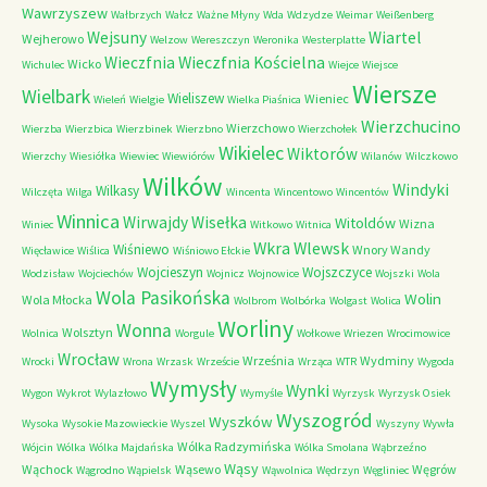
Wawrzyszew
Wałbrzych
Wałcz
Ważne Młyny
Wda
Wdzydze
Weimar
Weißenberg
Wejsuny
Wiartel
Wejherowo
Welzow
Wereszczyn
Weronika
Westerplatte
Wieczfnia Kościelna
Wieczfnia
Wicko
Wichulec
Wiejce
Wiejsce
Wiersze
Wielbark
Wieliszew
Wieniec
Wieleń
Wielgie
Wielka Piaśnica
Wierzchucino
Wierzchowo
Wierzba
Wierzbica
Wierzbinek
Wierzbno
Wierzchołek
Wikielec
Wiktorów
Wierzchy
Wiesiółka
Wiewiec
Wiewiórów
Wilanów
Wilczkowo
Wilków
Windyki
Wilkasy
Wilczęta
Wilga
Wincenta
Wincentowo
Wincentów
Winnica
Wirwajdy
Wisełka
Witoldów
Wizna
Winiec
Witkowo
Witnica
Wkra
Wlewsk
Wiśniewo
Wnory Wandy
Więcławice
Wiślica
Wiśniowo Ełckie
Wojcieszyn
Wojszczyce
Wodzisław
Wojciechów
Wojnicz
Wojnowice
Wojszki
Wola
Wola Pasikońska
Wolin
Wola Młocka
Wolbrom
Wolbórka
Wolgast
Wolica
Worliny
Wonna
Wolsztyn
Wolnica
Worgule
Wołkowe
Wriezen
Wrocimowice
Wrocław
Września
Wydminy
Wrocki
Wrona
Wrzask
Wrzeście
Wrząca
WTR
Wygoda
Wymysły
Wynki
Wygon
Wykrot
Wylazłowo
Wymyśle
Wyrzysk
Wyrzysk Osiek
Wyszogród
Wyszków
Wysoka
Wysokie Mazowieckie
Wyszel
Wyszyny
Wywła
Wólka Radzymińska
Wójcin
Wólka
Wólka Majdańska
Wólka Smolana
Wąbrzeźno
Wąsy
Wąchock
Wąsewo
Węgrów
Wągrodno
Wąpielsk
Wąwolnica
Wędrzyn
Węgliniec