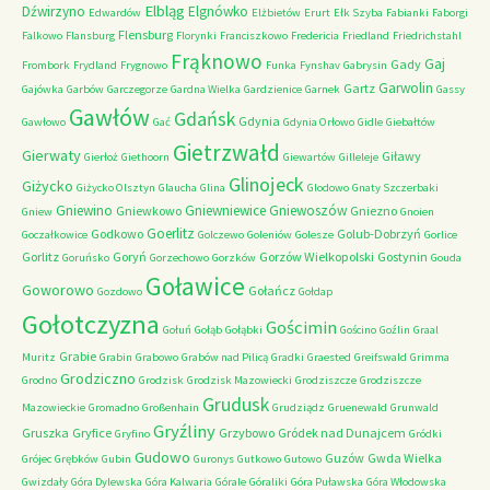
Elbląg
Dźwirzyno
Elgnówko
Edwardów
Elżbietów
Erurt
Ełk Szyba
Fabianki
Faborgi
Flensburg
Falkowo
Flansburg
Florynki
Franciszkowo
Fredericia
Friedland
Friedrichstahl
Frąknowo
Gaj
Gady
Frombork
Frydland
Frygnowo
Funka
Fynshav
Gabrysin
Garwolin
Gartz
Gajówka
Garbów
Garczegorze
Gardna Wielka
Gardzienice
Garnek
Gassy
Gawłów
Gdańsk
Gdynia
Gawłowo
Gać
Gdynia Orłowo
Gidle
Giebałtów
Gietrzwałd
Gierwaty
Giławy
Gierłoż
Giethoorn
Giewartów
Gilleleje
Glinojeck
Giżycko
Giżycko Olsztyn
Glaucha
Glina
Glodowo
Gnaty Szczerbaki
Gniewino
Gniewniewice
Gniewoszów
Gniewkowo
Gniezno
Gniew
Gnoien
Goerlitz
Godkowo
Golub-Dobrzyń
Goczałkowice
Golczewo
Goleniów
Golesze
Gorlice
Gorlitz
Goryń
Gorzów Wielkopolski
Gostynin
Goruńsko
Gorzechowo
Gorzków
Gouda
Goławice
Goworowo
Gołańcz
Gozdowo
Gołdap
Gołotczyzna
Gościmin
Gołuń
Gołąb
Gołąbki
Gościno
Goźlin
Graal
Grabie
Muritz
Grabin
Grabowo
Grabów nad Pilicą
Gradki
Graested
Greifswald
Grimma
Grodziczno
Grodno
Grodzisk
Grodzisk Mazowiecki
Grodziszcze
Grodziszcze
Grudusk
Mazowieckie
Gromadno
Großenhain
Grudziądz
Gruenewald
Grunwald
Gryźliny
Gruszka
Gryfice
Grzybowo
Gródek nad Dunajcem
Gryfino
Gródki
Gudowo
Guzów
Gwda Wielka
Grójec
Grębków
Gubin
Guronys
Gutkowo
Gutowo
Gwizdały
Góra Dylewska
Góra Kalwaria
Górale
Góraliki
Góra Puławska
Góra Włodowska