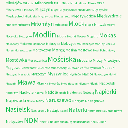
Milanówek
Mikołajów
Miksztal
Milcz
Milicz
Mirsk
Mirzec
Mirów
MISIE
Miączyn
Mistrzewice
Miszory
Miąse
Międzyborów
Międzybór
Międzybórz
Międzyzdroje
Międzywodzie
Międzychód
Międzyleś
Międzyrzec
Międzyrzecz
Mlock
Miłomłyn
Mniszek
Miętków
Miłakowo
Miłostajki
Mlądz
Mochy
Modlin
Mokas
Modła
Mogilno
Moczyska
Moczysko
Modłki
Moeser
Mokrzyce
Mokowo
Mokrzyca
Mokobody
Mokronos
Molibdorzyce
Morliny
Morsko
Morąg
Morzyczyn
Mosina
Mostowo
Moryń
Morzeszczyn
Most Południowy
Mościska
Mostówka
Mrzeżyno
Mroczno
Mrozy
Moszczenica
Muszaki
Mrągowo
Murzynowo
Mszczonów
Muellrose
Muncheberg
Murowaniec
Myszyniec
Myszczyn
Mącice
Muszyna
Myszadła
Myślinów
Mąkoszyce
Mątyki
Mława
Nacpolsk
Mławka
Mężenin
Młochów
Młodzieszyn
Młynary
Młynki
Napierki
Nadkole
Nadole
Nakło nad Notecią
Nadarzyn
Nadma
Nakło
Naruszewo
Napiwoda
Narty
Narzym
Nasiegniewo
Narew
Nasielsk
Naterki
Nastajki
Nasierowo
Natać
Naumburg
Naunhof
Nawra
NDM
Nałęczów
Nerwik
Neubrandenburg
Neufriedland
Neu Mukran