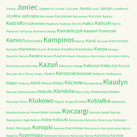
Joniec
Jurzyn
Jurata
Jugowice
Jonava
Julinek
Juliszew
Jurki
Józefkowo
Józefów
Jędrzejów
Kaczorowo
Kaczory
Kaczkowo
Kaczorowy
Kadyny
Kadzidło
Kaliszki
Kalisz
Kadłubówka
Kajetany
Kajkowo
Kalisko
Kalisz
Kamieńczyk
Kamień Pomorski
Pomorski
Kalvarija
Kamienna Knieja
Kampinos
Kamion
Karaś
Kamionka
Karczmisko
Kaputy
Karczew
Karpa
Karniewo
Karolew
Karolino
Karolinowo
Karlsdorf
Karnin
Karpacz
Karwica
Kaunas
Karpniki
Karwia
Karwik
Kawki
Kawęczyn
Kazimierz
Kazimierz Dolny
Kazuń
Kałuszyn
Kałęczyn
Kcynia
Kazimierzowo
Kaznów
Kałeczyny
Kaługa
Kiernozia
Kiezmark
Kielce
Kerszek
Kicin
Kiciny
Kiekrz
Kiełbaski
Kiełkowice
Klaudyn
Kiścinne
Kikół
Kisiny
Kiełpin
Kilonia
Kiełpino
Klampenborg
Klembów
Klekotki
Klewinowo
Klewki
Kleczew
Kleinkoschen
Kleszczów
Klukowo
Kobiałka
Kniewo
Kluczewo
Kluki
Klępsk
Knieja
Kobylanka
Koczargi
Kobyłka
Kociesze
Kocień Wielki
Kociołek
Koczała
Kodeń
Kodrąb
Kolno
Koluszki
Koenigstein
Koge
Kolesin
Komornica
Kompina
Konarzyny
Koniecpol
Konopki
Konin
Konojady
Konradowo
Konotop
Konstancin
Konstantynów Łódzki
Kopenhaga
Korytnica
Korytów
Kopalino
Koronowo
Koryciny
Koryciska
Koryta