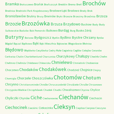
Brochów
Bramka
Brańsk
Bratuszewo
Brańszczyk
Breddin
Brema
Breń
Brodowe Łąki
Brodowo
Brodnica
Brodnicki Park Krajobrazowy
Brody
Brok
Bronisławów
Brzoza
Bruliny
Brwinów
Brusy
Bryki
Brzezie
Brzeziny
Brzeźnica
Brzozówka
Brzozie
Brzydowo
Brzuza
Buckow
Budy
Budy
Burdąg
Bulkowo
Busko Zdrój
Sulkowskie
Budzów
Buk Pomorski
Burg
Butryny
Bystre Chrzany
Bydgoszcz
Bydlino
Butzow
Bydlin
Bytów
Bąki
Bógdał
Bączal
Bądkowo
Bąki Wieczfnia
Bąkowiec
Błogosławie
Błotnica
Błędowo
Błędówko
Cecylówka
Cedry Małe
Cegielnia
Cegłów
Celejów
Ceranów
Chałupy
Charzykowy
Cerkwica
Chalin
Charlottenlund
Charsznica
Chechło
Chełm
Chmielewo
Chełmno
Chełmża
Chlebowo
Chlewiska
Chmielnik
Chobienice
Chodakówek
Chodaków
Chojnice
Choczewo
Chodzież
Chojny
Chotomów
Chotum
Chorzele
Choszczówka
Chomiąża
Chrcynno
Christiansminde
Chrośle
Chruszczobród
Chruściele
Chruśle
Chrzanowo
Chwaliszewo
Chylice
Chrzypsko Wielkie
Chrząchówek
Chudek
Chudki
Chycina
Ciechanów
Ciche
Chyliczki
Chynów
Ciechocin
Ciechanowiec
Cieksyn
Ciechocinek
Ciekocinko
Cieciórki
Cieplice
Cierpice
Cieszyno