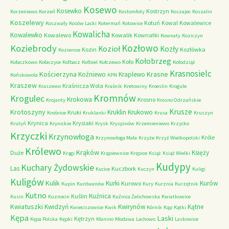
Kosewo
Kosewko
Kostrzyn
Korzeniewo
Korzeń
Kostomłoty
Koszajec
Koszalin
Koszelewy
Kotuń
Kowal
Kowalewice
Koszwały
Kosów Lacki
Kotermań
Kotowice
Kowalicha
Kowalewko
Kowalewo
Kowalik
Kownatki
Kownaty
Koziczyn
Kozłowo
Koziebrody
Kozioł
Kozły
Kozin
Kozłówka
Kozienice
Kołobrzeg
Koło
Kołaczkowo
Kołaczyce
Kołbacz
Kołbiel
Kołczewo
Kołodziąż
Krasnosielc
Kościerzyna
Krasne
Koźniewo
Kraplewo
Końskowola
KPN
Kraszew
Kraśnicza Wola
Kraszewo
Kraśnik
Kretowiny
Kroeslin
Krogule
Kromnów
Krogulec
Krokowa
Krosno
Krojanty
Krosno Odrzańskie
Krusze
Krotoszyny
Kruklin
Krukowo
Kruki
Krośnice
Kruklanki
Krusa
Kruszyn
Krynica
Krysiaki
Krutyń
Krynickie
Krysk
Kryspinów
Krzemieniewo
Krzycko
Krzyczki
Krzynowłoga
Króle
Krzynowłoga Mała
Krzyże
Krzyż Wielkopolski
Królewo
Krąków
Księży
Duże
Krągi
Krąpiewnice
Krępice
Książ
Książ Wielki
Kudypy
Kuchary Żydowskie
Las
Kuczbork
Kucice
Kuczyn
Kuligi
Kuligów
Kulik
Kurki
Kurów
Kurowo
Kupin
Kurdwanów
Kury
Kurznia
Kurzętnik
Kutno
Kuźnica
Kuślin
Kusin
Kuznocin
Kuźnica Żelichowska
Kwiatkowice
Kwiatuszki
Kwidzyń
Kwirynów
Kątne
Kwieciszowice
Kwik
Kórnik
Kąp
Kątki
Kępa
Laski
Kętrzyn
Kępa Polska
Kępki
Kłanino
Kłodawa
Lachowo
Laskowice