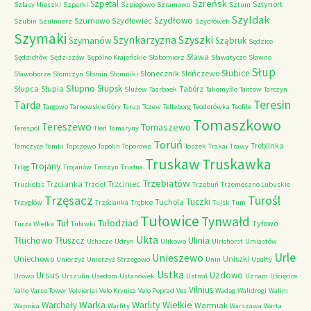
Szreńsk
Szpetal
Sztynort
Szlasy Mieszki
Szparki
Szpiegowo
Szramowo
Sztum
Szyldak
Szydłowo
Szumowo
Szydłowiec
Szubin
Szulmierz
Szydłówek
Szymaki
Szyszki
Szynkarzyzna
Szymanów
Sząbruk
Sędzice
Sława
Sędzichów
Sędziszów
Sępólno Krajeńskie
Słabomierz
Sławatycze
Sławno
Słup
Słubice
Słonecznik
Słończewo
Sławoborze
Słomczyn
Słomin
Słomniki
Słupno
Słupsk
Słupca
Słupia
Tabórz
Służew
Taarbaek
Takomyśle
Tantow
Tarczyn
Teresin
Tarda
Targowo
Tarnowskie Góry
Tarup
Tczew
Telleborg
Teodorówka
Teofile
Tomaszkowo
Tereszewo
Tomaszewo
Terespol
Tleń
Tomaryny
Toruń
Treblinka
Tomczyce
Tomki
Topczewo
Topolin
Toporowo
Toszek
Trakai
Trawy
Truskaw
Truskawka
Trojany
Trląg
Trojanów
Troszyn
Trudna
Trzebiatów
Trzcianka
Trzciniec
Truskolas
Trzciel
Trzebuń
Trzemeszno Lubuskie
Trzęsacz
Turośl
Tuczki
Tuchola
Trzygłów
Trzścianka
Trębice
Tujsk
Tum
Tułowice
Tynwałd
Tuł
Tułodziad
Tyłowo
Turza Wielka
Tuławki
Ukta
Tłuchowo
Tłuszcz
Ulinia
Uchacze
Udryn
Ulikowo
Ulrichorst
Umiastów
Urle
Unieszewo
Uniechowo
Uniszki
Unierzyż
Unierzyż Strzegowo
Unin
Upałty
Ustka
Ursus
Uzdowo
Urowo
Urszulin
Usedom
Ustanówek
Ustroń
Uznam
Uścięcice
Vilnius
Vallo
Varso Tower
Veivieriai
Velo Krynica
Velo Poprad
Ves
Wadąg
Walidrogi
Walim
Warka
Warlity Wielkie
Warchały
Warmiak
Wapnica
Warlity
Warszawa
Warta