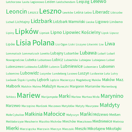
Lelewo
Leipzig
Leiden
Latchorzew
Lauta
Legionowo
Leidschendam
Leszno
Leoncin
Liberadz
Leszcz
Leśna
Lewków
Leśno
Libiszów
Lidzbark
Ligowo
Lidzbark Warmiński
Lichtajny
Linówno
Licheń
Lieske
Lipków
Lipno
Lipowiec Kościelny
Lipiny
Lipniak
Lipsk
Lipusz
Lisia Polana
Liwa
Lipów
Lisi Ogon
Liski
Liszyno
Litwinki
Liw
Lubawa
Lubajny
Lubartów
Lommatsch
Lommatzsch
Loretto
Lubań
Lubań
Lubicz
Lubeka
Nowogrodziec
Lubiatowo
Lubiechów
Lubiejew
Lubiejewo
Lubiel
Lubniewice
Lubomin
Lublin
Lubieszewo
Lublewko
Lubmin
Lubomierz
Lubowidz
Luszyn
Lubomino
Lucynów
Lundeborg
Lusowo
Lusławice
Luta
Lutry
Maków Maz.
Lębork
Lwówek Śląski
Lyndby
Lędzin
Macierzysz
Magdeburg
Maków
Malbork
Malużyn
Margonin
Marianów
Malchin
Malmo
Mareczki
Marienburg
Mariew
Marynino
Marki
Schloss
Marijampole
Marlow
Martwa Wisła
Małdyty
Marzewo
Marzęcino
Marózek
Maszewo
Matyldów
Matyty
Maurycew
Małocice
Małkinia
Mańki
Mdzewo
Meißen
Małe Cybulice
Małyszyn
Miedniewice
Miechów
Melibdorzyce
Mescherin
Miastko
Michrów
Mieczkowo
Mielnica
Mierki
Mikołajew
Mikołajki
Mieszki
Mierziączka
Mierzwin
Mierzyn
Mieszaki