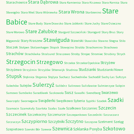
Stara Dąbrowa
Starachowice
Stara Kamienica
Stara Kiszewa
Stara Kornica
Stara
Stare
Stara Wrona
Sławogóra
Stara Wieś
Stara Wiśniewka
Starbienino
Babice
Stare Budy
Stare Drawsko
Stare Jabłonki
Stare Juchy
Stare Osieczno
Stare Załubice
Stare Worowo
Stargard Szczeciński
Starogard
Stary Brus
Stary
Stawiguda
Stary Kraszew
Stawiski
Bógpomóż
Stawisko
Stawno
Stegna
Stilo
Stoczek
Stolpen
Stolzenhagen
Stopsk
Stowęcino
Strabla
Strachomino
Strachowo
Strachów
Strachówka
Stralsund
Straszewo
Stroby
Strojec
Stromiec
Strubiny
Strych
Strzegocin
Strzegowo
Strzyżew
Strzelce
Strzelce Opolskie
Studzianki
Strzyżewo
Studzianki Nowe
Strzyżmin
Strzyżów
Sttenwijk
Studnica
Stupsk
Stęknica
Stępnica
Stężyca
Suchacz
Suchedniów
Suchodół
Suchy Las
Sufczyn
Sulerzyż
Sulejów
Sulechów
Sulibórz
Sulinowo
Sulisławice
Sulmierzyce
Sulęcin
Susz
Swarzewo
Sumowo
Sumówko
Suradówek
Suskowola
Suwałki
Svendborg
Szadki
Swąderki
Swędkowo
Syberia
Swarzędz
Swornegacie
Sypitki
Szadek
Szczecin
Szałkowo
Szczaniec
Szamocin
Szamotuły
Szarlota
Szałas
Szałe
Szczecinek
Szczekociny
Szczenurze
Szczepankowo
Szcześniki
Szczuczarz
Szczypiorno
Szczytno
Szczytniki
Szelment
Szeląg
Szczuczyn
Szczęsne
Szkotowo
Szewnica
Szklarska Poręba
Szepietowo
Szeroki Bór
Szewce