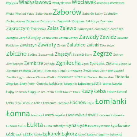
Władysławowo
Włocławek
Wężyska
Władysławów
Włodawa
Włodowice
Zaborów
Włoka
Włosień
Ystad
Zaberbecze
Zaborów Leśny
Zabłudów
Zacharzowice
Zacieczki
Zaduszniki
Zagnańsk
Zajączek
Zakliczyn
Zaklików
Zalas
Zalewo
Zakroczym
Zakrzewo
Zamczysko
Zamordeje
Zarańsko
Zawady
Zawidz
Zaręby
Zarogów
Zaryń
Zaskwierki
Zatom
Zatory
Zawidz
Zawroty
Załubice
Zawiszyn
Załuski
Kościelny
Załom
Zbarzewo
Zegrze
Zbiczno
Zbąszyń
Zbójna
Zbąszynek
Zdziwój Stary
Zehren
Zgniłocha
Zembrze
Zgorzelec
Zielona
Zemborzyce
Zeńbok
Zgon
Zielonka
Zwartowo
Zielonka Pasłęcka
Zielonki
Ziemsko
Zienki
Zinnowitz
Zwiniarz
Zwoleń
Złotoria
Złocieniec
Złotniki
Zwolle
Zygmuntowo
Zławieś Wielka
Złotniki Kujawskie
Łacha
Łabiszyn
Łagów
Złoty Las
Złoty Potok
Ćmielów
Łabędnik
Łabędzie
Łachca
Łazy
Łeba
Łapy
Łajsy
Łask
Łebcz
Łebień
Łaniewo
Łasica
Łasin
Ławice
Ławki
Łomianki
Łochów
Łebki
Łebki Wielkie
Łobez
Łobżenica
Łochowo
Łojki
Łomna
Łowicz
Łomża
Łosia Wólka
Łomnica
Łopatki
Łubiana
Łubianka
Łukta
Łyna
Łyse
Łyszkowice
Łuka
Łubowo
Łukta Miłomłyn
Łysica
Łysomice
Łąkorz
Łąkorek
Łódź
Łączki
Łąck
Łąkie
Łąkoć
Łęczyca
Łęgajny
Łękawica