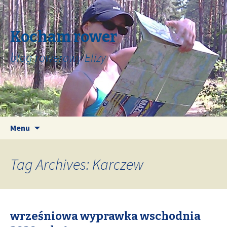
Kocham rower
blog rowerowy Elizy
Skip
Search
Menu
to
for:
content
Tag Archives: Karczew
wrześniowa wyprawka wschodnia