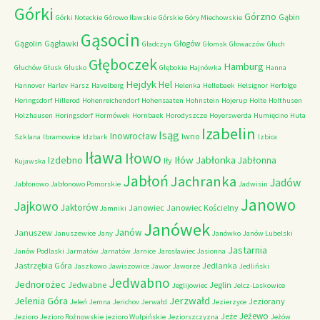
Górki
Górzno
Gąbin
Górki Noteckie
Górowo Iławskie
Górskie
Góry Miechowskie
Gąsocin
Gągolin
Gągławki
Głogów
Gładczyn
Głomsk
Głowaczów
Głuch
Głęboczek
Hamburg
Głuchów
Głusk
Głusko
Głębokie
Hajnówka
Hanna
Hejdyk
Hel
Hannover
Harlev
Harsz
Havelberg
Helenka
Hellebaek
Helsignor
Herfolge
Heringsdorf
Hillerod
Hohenreichendorf
Hohensaaten
Hohnstein
Hojerup
Holte
Holthusen
Holzhausen
Horingsdorf
Hormówek
Hornbaek
Horodyszcze
Hoyerswerda
Humięcino
Huta
Izabelin
Isąg
Inowrocław
Iwno
Szklana
Ibramowice
Idzbark
Izbica
Iława
Iłowo
Iłów
Jabłonka
Izdebno
Jabłonna
Iły
Kujawska
Jabłoń
Jachranka
Jadów
Jabłonowo
Jabłonowo Pomorskie
Jadwisin
Janowo
Jajkowo
Jaktorów
Janowiec
Janowiec Kościelny
Jamniki
Janówek
Janów
Januszew
Januszewice
Jany
Janówko
Janów Lubelski
Jastarnia
Janów Podlaski
Jarmatów
Jarnatów
Jarnice
Jarosławiec
Jasionna
Jastrzębia Góra
Jedlanka
Jaszkowo
Jawiszowice
Jawor
Jaworze
Jedliński
Jedwabno
Jednorożec
Jedwabne
Jeglin
Jeglijowiec
Jelcz-Laskowice
Jerzwałd
Jelenia Góra
Jeziorany
Jeleń
Jemna
Jerichov
Jerwałd
Jezierzyce
Jeżewo
Jeże
Jezioro
Jezioro Rożnowskie
jezioro Wulpińskie
Jeziorszczyzna
Jeżów