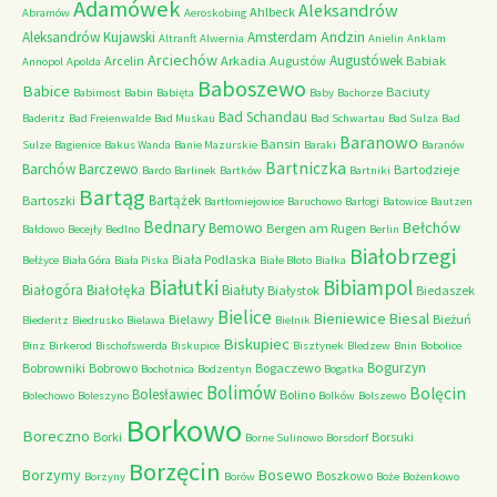
Adamówek
Aleksandrów
Ahlbeck
Abramów
Aeroskobing
Andzin
Aleksandrów Kujawski
Amsterdam
Altranft
Alwernia
Anielin
Anklam
Arciechów
Augustówek
Arcelin
Arkadia
Augustów
Babiak
Annopol
Apolda
Baboszewo
Babice
Baciuty
Babimost
Babin
Babięta
Baby
Bachorze
Bad Schandau
Baderitz
Bad Freienwalde
Bad Muskau
Bad Schwartau
Bad Sulza
Bad
Baranowo
Bansin
Sulze
Bagienice
Bakus Wanda
Banie Mazurskie
Baraki
Baranów
Bartniczka
Barchów
Barczewo
Bartodzieje
Bardo
Barlinek
Bartków
Bartniki
Bartąg
Bartążek
Bartoszki
Bartłomiejowice
Baruchowo
Barłogi
Batowice
Bautzen
Bednary
Bełchów
Bemowo
Bergen am Rugen
Bałdowo
Becejły
Bedlno
Berlin
Białobrzegi
Biała Podlaska
Bełżyce
Biała Góra
Biała Piska
Białe Błoto
Białka
Białutki
Bibiampol
Białogóra
Białołęka
Białuty
Białystok
Biedaszek
Bielice
Bieniewice
Biesal
Bielawy
Bieżuń
Biederitz
Biedrusko
Bielawa
Bielnik
Biskupiec
Binz
Birkerod
Bischofswerda
Biskupice
Bisztynek
Bledzew
Bnin
Bobolice
Bogurzyn
Bobrowniki
Bobrowo
Bogaczewo
Bochotnica
Bodzentyn
Bogatka
Bolimów
Bolęcin
Bolesławiec
Bolino
Bolechowo
Boleszyno
Bolków
Bolszewo
Borkowo
Boreczno
Borki
Borsuki
Borne Sulinowo
Borsdorf
Borzęcin
Borzymy
Bosewo
Boszkowo
Borzyny
Borów
Boże
Bożenkowo