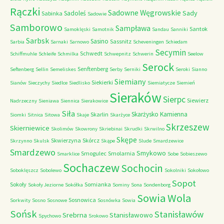
Rączki
Sadowne Węgrowskie
Sady
Sadoleś
Sabinka
Sadowie
Samborowo
Sampława
Santok
Samoklęski
Samotnik
Sandau
Sanniki
Sarbsk
Sasino
Sassnitz
Sarbia
Sarnaki
Sarnowo
Scheveningen
Schiedam
Secymin
Schwedt
Schiffmuhle
Schleife
Schmilka
Schwepnitz
Schwerin
Seelow
Serock
Senftenberg
Seftenberg
Sellin
Semeliskes
Serby
Serniki
Seroki
Sianno
Siemiany
Siekierki
Sianów
Sieczychy
Siedlce
Siedlisko
Siemiatycze
Siemień
Sieraków
Sierpc
Siewierz
Nadrzeczny
Sieniawa
Siennica
Sierakowice
Siła
Skarżysko Kamienna
Skarlin
Siomki
Sitnica
Sitowa
Skaje
Skarżyce
Skrzeszew
Skierniewice
Skolimów
Skowrony
Skriebinai
Skrudki
Skrwilno
Skępe
Skwierzyna
Skórcz
Skrzynno
Skulsk
Skąpe
Slude
Smardzewice
Smardzewo
Smykowo
Smogulec
Smolarnia
Smarklice
Sobe
Sobieszewo
Sochaczew
Sochocin
Soboklęszcz
Sobolewo
Sokolniki
Sokołowo
Sopot
Sokoły
Somianka
Sokoły Jeziorne
Sokółka
Sominy
Sona
Sondenborg
Sowia Wola
Sosnowica
Sorkwity
Sosno
Sosnowe
Sosnówka
Sowia
Sońsk
Stanisławów
Srebrna
Stanisławowo
Spychowo
Srokowo