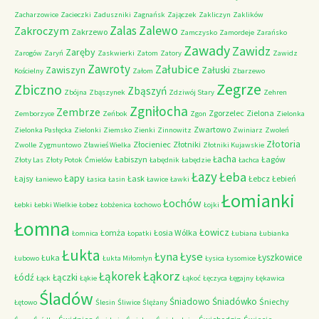
Zacharzowice
Zacieczki
Zaduszniki
Zagnańsk
Zajączek
Zakliczyn
Zaklików
Zalas
Zalewo
Zakroczym
Zakrzewo
Zamczysko
Zamordeje
Zarańsko
Zawady
Zawidz
Zaręby
Zarogów
Zaryń
Zaskwierki
Zatom
Zatory
Zawidz
Zawroty
Załubice
Zawiszyn
Załuski
Kościelny
Załom
Zbarzewo
Zegrze
Zbiczno
Zbąszyń
Zbójna
Zbąszynek
Zdziwój Stary
Zehren
Zgniłocha
Zembrze
Zgorzelec
Zielona
Zemborzyce
Zeńbok
Zgon
Zielonka
Zwartowo
Zielonka Pasłęcka
Zielonki
Ziemsko
Zienki
Zinnowitz
Zwiniarz
Zwoleń
Złotoria
Złocieniec
Złotniki
Zwolle
Zygmuntowo
Zławieś Wielka
Złotniki Kujawskie
Łacha
Łabiszyn
Łagów
Złoty Las
Złoty Potok
Ćmielów
Łabędnik
Łabędzie
Łachca
Łazy
Łeba
Łapy
Łajsy
Łask
Łebcz
Łebień
Łaniewo
Łasica
Łasin
Ławice
Ławki
Łomianki
Łochów
Łebki
Łebki Wielkie
Łobez
Łobżenica
Łochowo
Łojki
Łomna
Łowicz
Łomża
Łosia Wólka
Łomnica
Łopatki
Łubiana
Łubianka
Łukta
Łyna
Łyse
Łyszkowice
Łuka
Łubowo
Łukta Miłomłyn
Łysica
Łysomice
Łąkorz
Łąkorek
Łódź
Łączki
Łąck
Łąkie
Łąkoć
Łęczyca
Łęgajny
Łękawica
Śladów
Śniadowo
Śniadówko
Śniechy
Łętowo
Ślesin
Śliwice
Ślężany