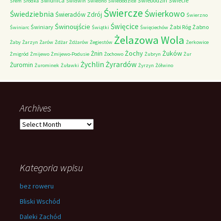
Świdnica
Świebodzin
Świecie
Śrem
Śródka
Świdwin
Świebno
Świebodzice
Świercze
Świerkowo
Świedziebnia
Świeradów Zdrój
Świerzno
Świnoujście
Święcice
Świniary
Żabi Róg
Żabno
Świniarc
Świątki
Święciechów
Żelazowa Wola
Żaby
Żarzyn
Żarów
Żdżar
Żdżarów
Żegiestów
Żerkowice
Żochy
Żuków
Żnin
Żmigród
Żmijewo
Żmijewo-Podusie
Żochowo
Żubryn
Żur
Żychlin
Żyrardów
Żuromin
Żurominek
Żuławki
Żyrzyn
Żółwino
Archives
Archives
Kategoria wpisu
bez roweru
Bliski Wschód
Daleki Zachód