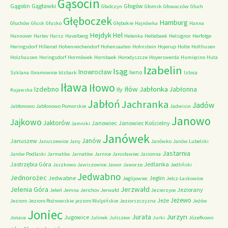
Gąsocin
Gągolin
Gągławki
Głogów
Gładczyn
Głomsk
Głowaczów
Głuch
Głęboczek
Hamburg
Głuchów
Głusk
Głusko
Głębokie
Hajnówka
Hanna
Hejdyk
Hel
Hannover
Harlev
Harsz
Havelberg
Helenka
Hellebaek
Helsignor
Herfolge
Heringsdorf
Hillerod
Hohenreichendorf
Hohensaaten
Hohnstein
Hojerup
Holte
Holthusen
Holzhausen
Horingsdorf
Hormówek
Hornbaek
Horodyszcze
Hoyerswerda
Humięcino
Huta
Izabelin
Isąg
Inowrocław
Iwno
Szklana
Ibramowice
Idzbark
Izbica
Iława
Iłowo
Iłów
Jabłonka
Izdebno
Jabłonna
Iły
Kujawska
Jabłoń
Jachranka
Jadów
Jabłonowo
Jabłonowo Pomorskie
Jadwisin
Janowo
Jajkowo
Jaktorów
Janowiec
Janowiec Kościelny
Jamniki
Janówek
Janów
Januszew
Januszewice
Jany
Janówko
Janów Lubelski
Jastarnia
Janów Podlaski
Jarmatów
Jarnatów
Jarnice
Jarosławiec
Jasionna
Jastrzębia Góra
Jedlanka
Jaszkowo
Jawiszowice
Jawor
Jaworze
Jedliński
Jedwabno
Jednorożec
Jedwabne
Jeglin
Jeglijowiec
Jelcz-Laskowice
Jerzwałd
Jelenia Góra
Jeziorany
Jeleń
Jemna
Jerichov
Jerwałd
Jezierzyce
Jeżewo
Jeże
Jezioro
Jezioro Rożnowskie
jezioro Wulpińskie
Jeziorszczyzna
Jeżów
Joniec
Jurzyn
Jurata
Jugowice
Jonava
Julinek
Juliszew
Jurki
Józefkowo