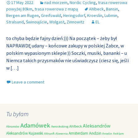
17 May 2022
nad morzem
,
Nordic Cycling
,
trasa rowerowa
powyżej 80km
,
trasa rowerowa z mapą
Ahlbeck
,
Bansin
,
Bergen am Rugen
,
Greifswald
,
Heringsdorf
,
Kroeslin
,
Lubmin
,
Stralsund
,
Świnoujście
,
Wolgast
,
Zinnowitz
EL
to chyba będzie fajny dzień:))) Na początek – żeby był
NAPRAWDĘ udany – końcowe zakupy w polskiej Żabce, w
polskim wypasionym sklepie:)) Soczki, musiki, bananki – u
Niemca takich przysmaków nie uświadczysz (ciesz się, jeśli
w
[…]
Leave a comment
Tu byłam
Adamówek
Aleksandrów
Ahlbeck
Abramów
Aeroskobing
Andzin
Aleksandrów Kujawski
Amsterdam
Altranft
Alwernia
Anielin
Anklam