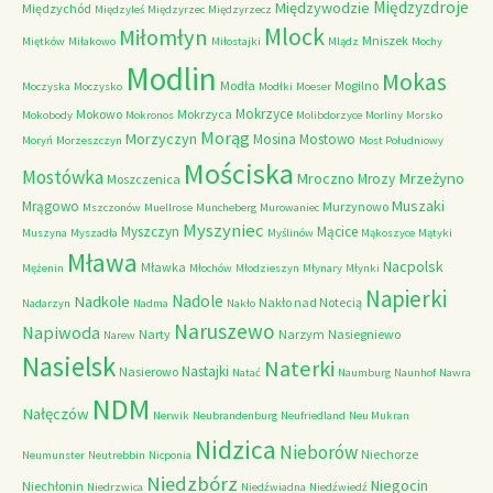
Międzyzdroje
Międzywodzie
Międzychód
Międzyleś
Międzyrzec
Międzyrzecz
Mlock
Miłomłyn
Mniszek
Miętków
Miłakowo
Miłostajki
Mlądz
Mochy
Modlin
Mokas
Modła
Mogilno
Moczyska
Moczysko
Modłki
Moeser
Mokrzyce
Mokowo
Mokrzyca
Mokobody
Mokronos
Molibdorzyce
Morliny
Morsko
Morąg
Morzyczyn
Mosina
Mostowo
Moryń
Morzeszczyn
Most Południowy
Mościska
Mostówka
Mrzeżyno
Mroczno
Mrozy
Moszczenica
Muszaki
Mrągowo
Murzynowo
Mszczonów
Muellrose
Muncheberg
Murowaniec
Myszyniec
Myszczyn
Mącice
Muszyna
Myszadła
Myślinów
Mąkoszyce
Mątyki
Mława
Nacpolsk
Mławka
Mężenin
Młochów
Młodzieszyn
Młynary
Młynki
Napierki
Nadkole
Nadole
Nakło nad Notecią
Nadarzyn
Nadma
Nakło
Naruszewo
Napiwoda
Narty
Narzym
Nasiegniewo
Narew
Nasielsk
Naterki
Nastajki
Nasierowo
Natać
Naumburg
Naunhof
Nawra
NDM
Nałęczów
Nerwik
Neubrandenburg
Neufriedland
Neu Mukran
Nidzica
Nieborów
Niechorze
Neumunster
Neutrebbin
Nicponia
Niedzbórz
Niegocin
Niechłonin
Niedrzwica
Niedźwiadna
Niedźwiedź