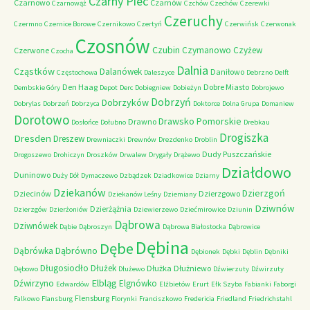
Czarny Piec
Czarnowo
Czarnów
Czarnowąż
Czchów
Czechów
Czerewki
Czeruchy
Czermno
Czernice Borowe
Czernikowo
Czertyń
Czerwińsk
Czerwonak
Czosnów
Czubin
Czymanowo
Czyżew
Czerwone
Czocha
Dalnia
Cząstków
Dalanówek
Daniłowo
Częstochowa
Daleszyce
Debrzno
Delft
Den Haag
Dobre Miasto
Dembskie Góry
Depot
Derc
Dobiegniew
Dobieżyn
Dobrojewo
Dobrzyń
Dobrzyków
Dobrylas
Dobrzeń
Dobrzyca
Doktorce
Dolna Grupa
Domaniew
Dorotowo
Drawsko Pomorskie
Drawno
Dosłońce
Dołubno
Drebkau
Drogiszka
Dresden
Dreszew
Drewniaczki
Drewnów
Drezdenko
Droblin
Dudy Puszczańskie
Drogoszewo
Drohiczyn
Droszków
Drwalew
Drygały
Drążewo
Działdowo
Duninowo
Duży Dół
Dymaczewo
Dzbądzek
Dziadkowice
Dziarny
Dziekanów
Dzierzgoń
Dziecinów
Dzierzgowo
Dziekanów Leśny
Dziemiany
Dziwnów
Dzierżążnia
Dzierzgów
Dzierżoniów
Dziewierzewo
Dziećmirowice
Dziunin
Dąbrowa
Dziwnówek
Dąbie
Dąbroszyn
Dąbrowa Białostocka
Dąbrowice
Dębina
Dębe
Dąbrówno
Dąbrówka
Dębionek
Dębki
Dęblin
Dębniki
Długosiodło
Dłużek
Dłużka
Dłużniewo
Dębowo
Dłużewo
Dźwierzuty
Dźwirzuty
Elbląg
Dźwirzyno
Elgnówko
Edwardów
Elżbietów
Erurt
Ełk Szyba
Fabianki
Faborgi
Flensburg
Falkowo
Flansburg
Florynki
Franciszkowo
Fredericia
Friedland
Friedrichstahl