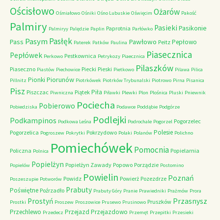
Ościsłowo
Ożarów
Ośmiałowo
Ośniki
Ośno Lubuskie
Oświęcim
Pakość
Palmiry
Pasieki
Pasikonie
Paprotnia
Palmiryy
Palędzie
Paplin
Parłówko
Pasłęk
Pasym
Pawłowo
Pass
Pepłowo
Peitz
Paterek
Patków
Paulina
Piasecznica
Pepłówek
Pestkownica
Perkowo
Petrykozy
Piaecznica
Pilaszków
Piaseczno
Piecki
Pieski
Piastów
Piechowice
Pietkowo
Pilawa
Pilica
Piorunów
Pionki
Pillnitz
Piotrkówek
Piotrków Trybunalski
Piotrowo
Pirna
Pisanica
Pisz
Piła
Piszczac
Piątek
Piwniczna
Piławki
Plewki
Plon
Plośnica
Pluski
Pniewnik
Pociecha
Pobierowo
Pobiedziska
Podawce
Poddąbie
Podgórze
Podlejki
Podkampinos
Pogorzelec
Podkowa Leśna
Podrochale
Pogorzel
Polesie
Pogorzelica
Pokrzydowo
Pogroszew
Pokrytki
Polaki
Polanów
Polichno
Pomiechówek
Pomocnia
Policzna
Popielarnia
Polnica
Popielżyn
Popielżyn Zawady
Popowo
Porządzie
Popielów
Postomino
Powielin
Poznań
Powidz
Powierż
Pozezdrze
Poszeszupie
Potworów
Prabuty
Poświętne
Poźrzadło
Prabuty Góry
Pranie
Prawiedniki
Prażmów
Prora
Przasnysz
Prostyń
Pruszków
Prostki
Proszew
Proszowice
Prusewo
Prusinowo
Przechlewo
Przejazd
Przejazdowo
Przedecz
Przemęt
Przepitki
Przesieki