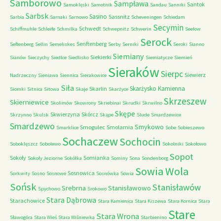
Samborowo
Sampława
Santok
Samoklęski
Samotnik
Sandau
Sanniki
Sarbsk
Sasino
Sassnitz
Sarbia
Sarnaki
Sarnowo
Scheveningen
Schiedam
Secymin
Schwedt
Schiffmuhle
Schleife
Schmilka
Schwepnitz
Schwerin
Seelow
Serock
Senftenberg
Seftenberg
Sellin
Semeliskes
Serby
Serniki
Seroki
Sianno
Siemiany
Siekierki
Sianów
Sieczychy
Siedlce
Siedlisko
Siemiatycze
Siemień
Sieraków
Sierpc
Siewierz
Nadrzeczny
Sieniawa
Siennica
Sierakowice
Siła
Skarżysko Kamienna
Skarlin
Siomki
Sitnica
Sitowa
Skaje
Skarżyce
Skrzeszew
Skierniewice
Skolimów
Skowrony
Skriebinai
Skrudki
Skrwilno
Skępe
Skwierzyna
Skórcz
Skrzynno
Skulsk
Skąpe
Slude
Smardzewice
Smardzewo
Smykowo
Smogulec
Smolarnia
Smarklice
Sobe
Sobieszewo
Sochaczew
Sochocin
Soboklęszcz
Sobolewo
Sokolniki
Sokołowo
Sopot
Sokoły
Somianka
Sokoły Jeziorne
Sokółka
Sominy
Sona
Sondenborg
Sowia Wola
Sosnowica
Sorkwity
Sosno
Sosnowe
Sosnówka
Sowia
Sońsk
Stanisławów
Srebrna
Stanisławowo
Spychowo
Srokowo
Stara Dąbrowa
Starachowice
Stara Kamienica
Stara Kiszewa
Stara Kornica
Stara
Stare
Stara Wrona
Sławogóra
Stara Wieś
Stara Wiśniewka
Starbienino