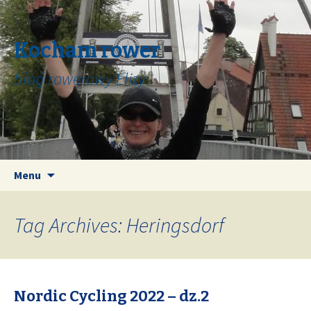
Kocham rower
blog rowerowy Elizy
Skip
Search
Menu
to
for:
content
Tag Archives: Heringsdorf
Nordic Cycling 2022 – dz.2