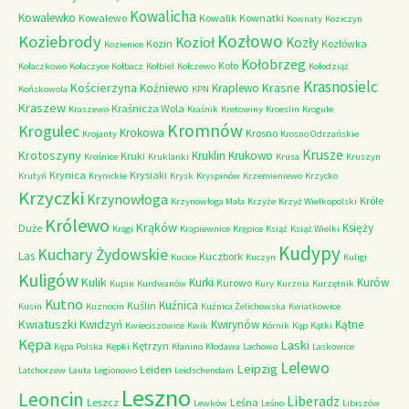
Kowalicha
Kowalewko
Kowalewo
Kowalik
Kownatki
Kownaty
Koziczyn
Kozłowo
Koziebrody
Kozioł
Kozły
Kozin
Kozłówka
Kozienice
Kołobrzeg
Koło
Kołaczkowo
Kołaczyce
Kołbacz
Kołbiel
Kołczewo
Kołodziąż
Krasnosielc
Kościerzyna
Krasne
Koźniewo
Kraplewo
Końskowola
KPN
Kraszew
Kraśnicza Wola
Kraszewo
Kraśnik
Kretowiny
Kroeslin
Krogule
Kromnów
Krogulec
Krokowa
Krosno
Krojanty
Krosno Odrzańskie
Krusze
Krotoszyny
Kruklin
Krukowo
Kruki
Krośnice
Kruklanki
Krusa
Kruszyn
Krynica
Krysiaki
Krutyń
Krynickie
Krysk
Kryspinów
Krzemieniewo
Krzycko
Krzyczki
Krzynowłoga
Króle
Krzynowłoga Mała
Krzyże
Krzyż Wielkopolski
Królewo
Krąków
Księży
Duże
Krągi
Krąpiewnice
Krępice
Książ
Książ Wielki
Kudypy
Kuchary Żydowskie
Las
Kuczbork
Kucice
Kuczyn
Kuligi
Kuligów
Kulik
Kurki
Kurów
Kurowo
Kupin
Kurdwanów
Kury
Kurznia
Kurzętnik
Kutno
Kuźnica
Kuślin
Kusin
Kuznocin
Kuźnica Żelichowska
Kwiatkowice
Kwiatuszki
Kwidzyń
Kwirynów
Kątne
Kwieciszowice
Kwik
Kórnik
Kąp
Kątki
Kępa
Laski
Kętrzyn
Kępa Polska
Kępki
Kłanino
Kłodawa
Lachowo
Laskowice
Lelewo
Leipzig
Leiden
Latchorzew
Lauta
Legionowo
Leidschendam
Leszno
Leoncin
Liberadz
Leszcz
Leśna
Lewków
Leśno
Libiszów