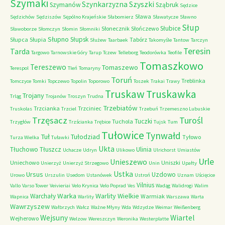
Szymaki
Szyszki
Szynkarzyzna
Szymanów
Sząbruk
Sędzice
Sława
Sędzichów
Sędziszów
Sępólno Krajeńskie
Słabomierz
Sławatycze
Sławno
Słup
Słubice
Słonecznik
Słończewo
Sławoborze
Słomczyn
Słomin
Słomniki
Słupno
Słupsk
Słupca
Słupia
Tabórz
Służew
Taarbaek
Takomyśle
Tantow
Tarczyn
Teresin
Tarda
Targowo
Tarnowskie Góry
Tarup
Tczew
Telleborg
Teodorówka
Teofile
Tomaszkowo
Tereszewo
Tomaszewo
Terespol
Tleń
Tomaryny
Toruń
Treblinka
Tomczyce
Tomki
Topczewo
Topolin
Toporowo
Toszek
Trakai
Trawy
Truskaw
Truskawka
Trojany
Trląg
Trojanów
Troszyn
Trudna
Trzebiatów
Trzcianka
Trzciniec
Truskolas
Trzciel
Trzebuń
Trzemeszno Lubuskie
Trzęsacz
Turośl
Tuczki
Tuchola
Trzygłów
Trzścianka
Trębice
Tujsk
Tum
Tułowice
Tynwałd
Tuł
Tułodziad
Tyłowo
Turza Wielka
Tuławki
Ukta
Tłuchowo
Tłuszcz
Ulinia
Uchacze
Udryn
Ulikowo
Ulrichorst
Umiastów
Urle
Unieszewo
Uniechowo
Uniszki
Unierzyż
Unierzyż Strzegowo
Unin
Upałty
Ustka
Ursus
Uzdowo
Urowo
Urszulin
Usedom
Ustanówek
Ustroń
Uznam
Uścięcice
Vilnius
Vallo
Varso Tower
Veivieriai
Velo Krynica
Velo Poprad
Ves
Wadąg
Walidrogi
Walim
Warka
Warlity Wielkie
Warchały
Warmiak
Wapnica
Warlity
Warszawa
Warta
Wawrzyszew
Wałbrzych
Wałcz
Ważne Młyny
Wda
Wdzydze
Weimar
Weißenberg
Wejsuny
Wiartel
Wejherowo
Welzow
Wereszczyn
Weronika
Westerplatte