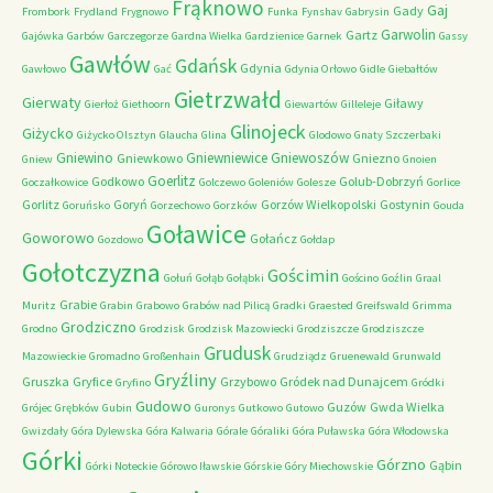
Frąknowo
Gaj
Gady
Frombork
Frydland
Frygnowo
Funka
Fynshav
Gabrysin
Garwolin
Gartz
Gajówka
Garbów
Garczegorze
Gardna Wielka
Gardzienice
Garnek
Gassy
Gawłów
Gdańsk
Gdynia
Gawłowo
Gać
Gdynia Orłowo
Gidle
Giebałtów
Gietrzwałd
Gierwaty
Giławy
Gierłoż
Giethoorn
Giewartów
Gilleleje
Glinojeck
Giżycko
Giżycko Olsztyn
Glaucha
Glina
Glodowo
Gnaty Szczerbaki
Gniewino
Gniewniewice
Gniewoszów
Gniewkowo
Gniezno
Gniew
Gnoien
Goerlitz
Godkowo
Golub-Dobrzyń
Goczałkowice
Golczewo
Goleniów
Golesze
Gorlice
Gorlitz
Goryń
Gorzów Wielkopolski
Gostynin
Goruńsko
Gorzechowo
Gorzków
Gouda
Goławice
Goworowo
Gołańcz
Gozdowo
Gołdap
Gołotczyzna
Gościmin
Gołuń
Gołąb
Gołąbki
Gościno
Goźlin
Graal
Grabie
Muritz
Grabin
Grabowo
Grabów nad Pilicą
Gradki
Graested
Greifswald
Grimma
Grodziczno
Grodno
Grodzisk
Grodzisk Mazowiecki
Grodziszcze
Grodziszcze
Grudusk
Mazowieckie
Gromadno
Großenhain
Grudziądz
Gruenewald
Grunwald
Gryźliny
Gruszka
Gryfice
Grzybowo
Gródek nad Dunajcem
Gryfino
Gródki
Gudowo
Guzów
Gwda Wielka
Grójec
Grębków
Gubin
Guronys
Gutkowo
Gutowo
Gwizdały
Góra Dylewska
Góra Kalwaria
Górale
Góraliki
Góra Puławska
Góra Włodowska
Górki
Górzno
Gąbin
Górki Noteckie
Górowo Iławskie
Górskie
Góry Miechowskie