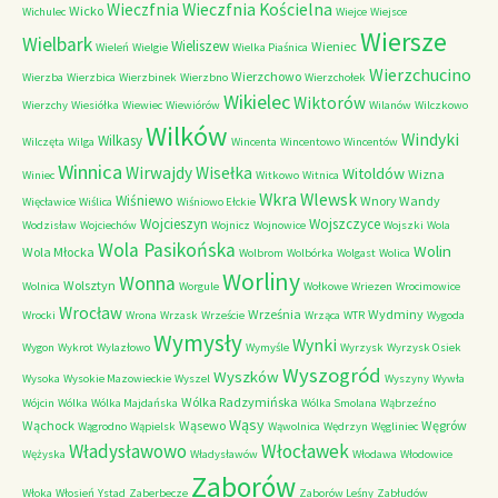
Wieczfnia Kościelna
Wieczfnia
Wicko
Wichulec
Wiejce
Wiejsce
Wiersze
Wielbark
Wieliszew
Wieniec
Wieleń
Wielgie
Wielka Piaśnica
Wierzchucino
Wierzchowo
Wierzba
Wierzbica
Wierzbinek
Wierzbno
Wierzchołek
Wikielec
Wiktorów
Wierzchy
Wiesiółka
Wiewiec
Wiewiórów
Wilanów
Wilczkowo
Wilków
Windyki
Wilkasy
Wilczęta
Wilga
Wincenta
Wincentowo
Wincentów
Winnica
Wirwajdy
Wisełka
Witoldów
Wizna
Winiec
Witkowo
Witnica
Wkra
Wlewsk
Wiśniewo
Wnory Wandy
Więcławice
Wiślica
Wiśniowo Ełckie
Wojcieszyn
Wojszczyce
Wodzisław
Wojciechów
Wojnicz
Wojnowice
Wojszki
Wola
Wola Pasikońska
Wolin
Wola Młocka
Wolbrom
Wolbórka
Wolgast
Wolica
Worliny
Wonna
Wolsztyn
Wolnica
Worgule
Wołkowe
Wriezen
Wrocimowice
Wrocław
Września
Wydminy
Wrocki
Wrona
Wrzask
Wrzeście
Wrząca
WTR
Wygoda
Wymysły
Wynki
Wygon
Wykrot
Wylazłowo
Wymyśle
Wyrzysk
Wyrzysk Osiek
Wyszogród
Wyszków
Wysoka
Wysokie Mazowieckie
Wyszel
Wyszyny
Wywła
Wólka Radzymińska
Wójcin
Wólka
Wólka Majdańska
Wólka Smolana
Wąbrzeźno
Wąsy
Wąchock
Wąsewo
Węgrów
Wągrodno
Wąpielsk
Wąwolnica
Wędrzyn
Węgliniec
Władysławowo
Włocławek
Wężyska
Władysławów
Włodawa
Włodowice
Zaborów
Włoka
Włosień
Ystad
Zaberbecze
Zaborów Leśny
Zabłudów