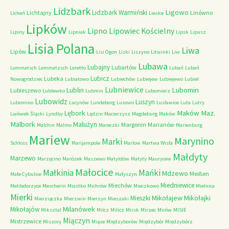
Lidzbark
Ligowo
Lidzbark Warmiński
Lichtajny
Linówno
Licheń
Lieske
Lipków
Lipno
Lipowiec Kościelny
Lipiny
Lipniak
Lipsk
Lipusz
Lisia Polana
Liwa
Lipów
Lisi Ogon
Liski
Liszyno
Litwinki
Liw
Lubawa
Lubajny
Lubartów
Lommatsch
Lommatzsch
Loretto
Lubań
Lubań
Lubicz
Lubeka
Nowogrodziec
Lubiatowo
Lubiechów
Lubiejew
Lubiejewo
Lubiel
Lubniewice
Lubomin
Lublin
Lubieszewo
Lublewko
Lubmin
Lubomierz
Lubowidz
Luszyn
Lubomino
Lucynów
Lundeborg
Lusowo
Lusławice
Luta
Lutry
Maków Maz.
Lębork
Lwówek Śląski
Lyndby
Lędzin
Macierzysz
Magdeburg
Maków
Malbork
Malużyn
Margonin
Marianów
Malchin
Malmo
Mareczki
Marienburg
Mariew
Marynino
Marki
Schloss
Marijampole
Marlow
Martwa Wisła
Małdyty
Marzewo
Marzęcino
Marózek
Maszewo
Matyldów
Matyty
Maurycew
Małocice
Małkinia
Mańki
Mdzewo
Meißen
Małe Cybulice
Małyszyn
Miedniewice
Miechów
Melibdorzyce
Mescherin
Miastko
Michrów
Mieczkowo
Mielnica
Mierki
Mikołajew
Mikołajki
Mieszki
Mierziączka
Mierzwin
Mierzyn
Mieszaki
Milanówek
Mikołajów
Miksztal
Milcz
Milicz
Mirsk
Mirzec
Mirów
MISIE
Miączyn
Mistrzewice
Miszory
Miąse
Międzyborów
Międzybór
Międzybórz