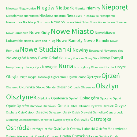
Nieporęt
Niegów
Nielbark
Niemiry
Niegowa
Niegowonice
Niemica
Nieszawa
Nieskórz
Niepołomice
Nieradowo
Niestum
Nieszawka
Nietoperek
Nowa Sól
Niewodnica
Nootdorp
Nordhavn
Nowa Wieś Ełcka
Nowa Wrona
Nowe Brzesko
Nowe Miasto
Nowe Guty
Nowe Miasto
Nowe Duninowo
Nowe Ramoty
Nowe Ramuki
Lubawskie
Nowe Miasto nad Pilicą
Nowe
Nowe Studzianki
Nowiny
Rumunki
Nowogard
Nowogrodziec
Nowogród
Nowy Dwór Gdański
Nowy Tomyśl
Nowy Korczyn
Nowy Sącz
Nuna
Nowęcin
Obryte
Nowy Troszyn
Nowy Zyck
Nur
Nyborg
Obierwia
Obroki
Ojrzeń
Obrąb
Ojerzyce
Ocięte
Ocypel
Odrowąż
Ogorzelnik
Ogrodzieniec
Olsztyn
Okuninka
Oleszno
Okalewo
Olecko
Olendy
Olpuch
Olszewka
Olsztynek
Opinogóra
Opalenica
Olędzkie
Opaleń
Opoczno
Opoki
Orneta
Orzysz
Opole
Oporów
Orchowo
Orchówek
Ortel
Ortrand
Oryszew
Orzełek
Osiecko
Osiek
Oschatz
Osie
Osieck
Osieczek
Osiek Drawski
Osmolice
Osnabrueck
Ostrołęka
Ostrowite
Ostroróg
Ostroszowice
Ostrowiec Świętokrzyski
Ostróda
Ostrówek
Ostrów Lubelski
Ostrów Mazowiecka
Ostródy
Ostrów
Otwock
Otręba
Ostrów Wielkopolski
Osówka
Otorowo
Otłoczyn
Owińsk
Ołuda