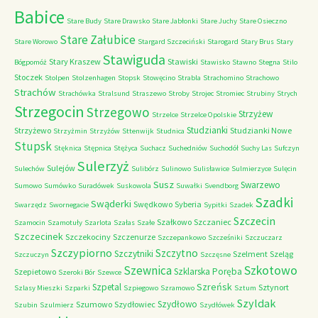
Babice
Stare Budy
Stare Drawsko
Stare Jabłonki
Stare Juchy
Stare Osieczno
Stare Załubice
Stare Worowo
Stargard Szczeciński
Starogard
Stary Brus
Stary
Stawiguda
Stary Kraszew
Stawiski
Bógpomóż
Stawisko
Stawno
Stegna
Stilo
Stoczek
Stolpen
Stolzenhagen
Stopsk
Stowęcino
Strabla
Strachomino
Strachowo
Strachów
Strachówka
Stralsund
Straszewo
Stroby
Strojec
Stromiec
Strubiny
Strych
Strzegocin
Strzegowo
Strzyżew
Strzelce
Strzelce Opolskie
Studzianki
Strzyżewo
Studzianki Nowe
Strzyżmin
Strzyżów
Sttenwijk
Studnica
Stupsk
Stęknica
Stępnica
Stężyca
Suchacz
Suchedniów
Suchodół
Suchy Las
Sufczyn
Sulerzyż
Sulejów
Sulechów
Sulibórz
Sulinowo
Sulisławice
Sulmierzyce
Sulęcin
Susz
Swarzewo
Sumowo
Sumówko
Suradówek
Suskowola
Suwałki
Svendborg
Szadki
Swąderki
Swędkowo
Syberia
Swarzędz
Swornegacie
Sypitki
Szadek
Szczecin
Szałkowo
Szczaniec
Szamocin
Szamotuły
Szarlota
Szałas
Szałe
Szczecinek
Szczekociny
Szczenurze
Szczepankowo
Szcześniki
Szczuczarz
Szczypiorno
Szczytno
Szczytniki
Szelment
Szeląg
Szczuczyn
Szczęsne
Szkotowo
Szewnica
Szklarska Poręba
Szepietowo
Szeroki Bór
Szewce
Szreńsk
Szpetal
Sztynort
Szlasy Mieszki
Szparki
Szpiegowo
Szramowo
Sztum
Szyldak
Szydłowo
Szumowo
Szydłowiec
Szubin
Szulmierz
Szydłówek