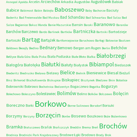
Arciechów
Augustówek
Arcelin
Arkadia
Augustów
Babiak
Annopol
Apolda
Baboszewo
Babice
Baciuty
Babimost
Babin
Babięta
Baby
Bachorze
Bad Schandau
Baderitz
Bad Freienwalde
Bad Muskau
Bad Schwartau
Bad Sulza
Bad
Baranowo
Bansin
Sulze
Bagienice
Bakus Wanda
Banie Mazurskie
Baraki
Baranów
Bartniczka
Barchów
Barczewo
Bartodzieje
Bardo
Barlinek
Bartków
Bartniki
Bartąg
Bartążek
Bartoszki
Bartłomiejowice
Baruchowo
Barłogi
Batowice
Bautzen
Bednary
Bełchów
Bemowo
Bergen am Rugen
Bałdowo
Becejły
Bedlno
Berlin
Białobrzegi
Biała Podlaska
Bełżyce
Biała Góra
Biała Piska
Białe Błoto
Białka
Białutki
Bibiampol
Białogóra
Białołęka
Białuty
Białystok
Biedaszek
Bielice
Bieniewice
Biesal
Bielawy
Bieżuń
Biederitz
Biedrusko
Bielawa
Bielnik
Biskupiec
Binz
Birkerod
Bischofswerda
Biskupice
Bisztynek
Bledzew
Bnin
Bobolice
Bogurzyn
Bobrowniki
Bobrowo
Bogaczewo
Bochotnica
Bodzentyn
Bogatka
Bolimów
Bolęcin
Bolesławiec
Bolino
Bolechowo
Boleszyno
Bolków
Bolszewo
Borkowo
Boreczno
Borki
Borsuki
Borne Sulinowo
Borsdorf
Borzęcin
Borzymy
Bosewo
Boszkowo
Borzyny
Borów
Boże
Bożenkowo
Brochów
Bramka
Brańsk
Bratuszewo
Brańszczyk
Breddin
Brema
Breń
Brodowe Łąki
Brodowo
Brodnica
Brodnicki Park Krajobrazowy
Brody
Brok