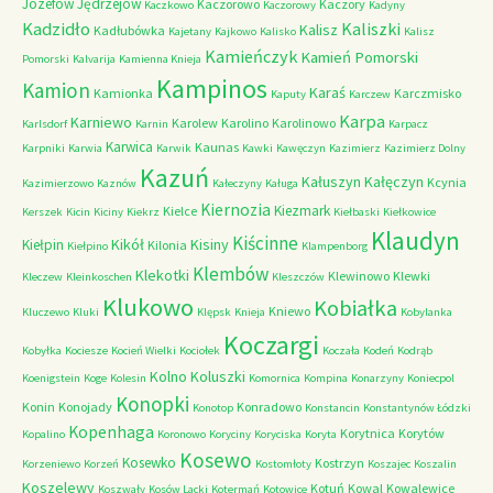
Józefów
Jędrzejów
Kaczorowo
Kaczory
Kaczkowo
Kaczorowy
Kadyny
Kadzidło
Kaliszki
Kalisz
Kadłubówka
Kajetany
Kajkowo
Kalisko
Kalisz
Kamieńczyk
Kamień Pomorski
Pomorski
Kalvarija
Kamienna Knieja
Kampinos
Kamion
Karaś
Kamionka
Karczmisko
Kaputy
Karczew
Karpa
Karniewo
Karolew
Karolino
Karolinowo
Karlsdorf
Karnin
Karpacz
Karwica
Kaunas
Karpniki
Karwia
Karwik
Kawki
Kawęczyn
Kazimierz
Kazimierz Dolny
Kazuń
Kałuszyn
Kałęczyn
Kcynia
Kazimierzowo
Kaznów
Kałeczyny
Kaługa
Kiernozia
Kiezmark
Kielce
Kerszek
Kicin
Kiciny
Kiekrz
Kiełbaski
Kiełkowice
Klaudyn
Kiścinne
Kikół
Kisiny
Kiełpin
Kilonia
Kiełpino
Klampenborg
Klembów
Klekotki
Klewinowo
Klewki
Kleczew
Kleinkoschen
Kleszczów
Klukowo
Kobiałka
Kniewo
Kluczewo
Kluki
Klępsk
Knieja
Kobylanka
Koczargi
Kobyłka
Kociesze
Kocień Wielki
Kociołek
Koczała
Kodeń
Kodrąb
Kolno
Koluszki
Koenigstein
Koge
Kolesin
Komornica
Kompina
Konarzyny
Koniecpol
Konopki
Konin
Konojady
Konradowo
Konotop
Konstancin
Konstantynów Łódzki
Kopenhaga
Korytnica
Korytów
Kopalino
Koronowo
Koryciny
Koryciska
Koryta
Kosewo
Kosewko
Kostrzyn
Korzeniewo
Korzeń
Kostomłoty
Koszajec
Koszalin
Koszelewy
Kotuń
Kowal
Kowalewice
Koszwały
Kosów Lacki
Kotermań
Kotowice