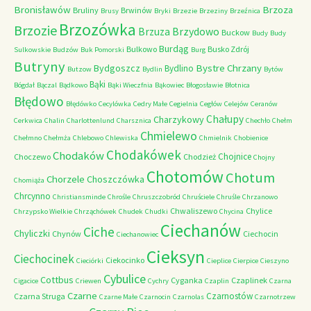
Bronisławów
Brzoza
Bruliny
Brwinów
Brusy
Bryki
Brzezie
Brzeziny
Brzeźnica
Brzozówka
Brzozie
Brzydowo
Brzuza
Buckow
Budy
Budy
Burdąg
Bulkowo
Busko Zdrój
Sulkowskie
Budzów
Buk Pomorski
Burg
Butryny
Bystre Chrzany
Bydgoszcz
Bydlino
Butzow
Bydlin
Bytów
Bąki
Bógdał
Bączal
Bądkowo
Bąki Wieczfnia
Bąkowiec
Błogosławie
Błotnica
Błędowo
Błędówko
Cecylówka
Cedry Małe
Cegielnia
Cegłów
Celejów
Ceranów
Chałupy
Charzykowy
Cerkwica
Chalin
Charlottenlund
Charsznica
Chechło
Chełm
Chmielewo
Chełmno
Chełmża
Chlebowo
Chlewiska
Chmielnik
Chobienice
Chodakówek
Chodaków
Chojnice
Choczewo
Chodzież
Chojny
Chotomów
Chotum
Chorzele
Choszczówka
Chomiąża
Chrcynno
Christiansminde
Chrośle
Chruszczobród
Chruściele
Chruśle
Chrzanowo
Chwaliszewo
Chylice
Chrzypsko Wielkie
Chrząchówek
Chudek
Chudki
Chycina
Ciechanów
Ciche
Chyliczki
Chynów
Ciechocin
Ciechanowiec
Cieksyn
Ciechocinek
Ciekocinko
Cieciórki
Cieplice
Cierpice
Cieszyno
Cybulice
Cottbus
Cyganka
Czaplinek
Cigacice
Criewen
Cychry
Czaplin
Czarna
Czarne
Czarnostów
Czarna Struga
Czarne Małe
Czarnocin
Czarnolas
Czarnotrzew