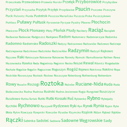
Przyborowice
Przełęk
Przewodowo
Przeszkoda
Przewóz Nurski
Przybysław
Psucin
Przystań
Przytyk
Przyłęk
Przysucha
Przęsławice
Pszczew
Pszczyna
Puck
Pustelnik
Pulsnitz
Purda
Puszcza Mariańska
Puszcza Piska
Puszczykowo
Puławy
Pułtusk
Płochocin
Puttbus
Pyrzowice
Pyrzyce
Pyzdry
Pławno
Raciąż
Płock
Płońsk
Płoniawy
Płudy
Płociczno
Płoty
Racibory
Raciążek
Radom
Racławice
Radawiec
Radgoszcz
Radojewo
Radomierz
Radomierzyce
Radomka
Radoszki
Radomno
Radomsko
Radysy
Radzanowo
Radzanów
Radzewo
Radzieje
Radzymin
Rajkowo
Radziejowice
Radzikowo
Radzików
Radziwiłów
Radzyń
Raki
Rajszew
Rakoszyce
Rakowice
Rakowiec
Ramoty
Ramuki
Ramułtowice
Rathen
Rawa
Rewal
Rawka
Reszel
Mazowiecka
Reda
Regielnica
Regimin
Resko
Ribnitz
Ringebalde
Rogóż
Roguszyn
Rojewo
Rokitno
Rochale
Rogalice
Rogalin
Rogoziniec
Rokitnica
Ropa
Roskilde
Rossoszyca
Rostock
Rostow
Roszczyce
Rotenburg
Rothenburg
Rotterdam
Roztoka
Ruciane-Nida
Rowy
Rozogi
Ruda
Rozalin
Rożnów
Ruda
Rudniki
Ruszczyce
Białaczowska
Rudna
Rudnica
Rudno Jeziorowe
Rugia
Rungsted
Rybno
Ruś
Rutki Kossaki
Ruszkowo
Rutki
Rutka-Tartak
Rybienko
Rybojady
Rychnowo
Rynia
Rydzewo
Ryki
Rynek
Rychliki
Ryczywół
Ryn
Rypin
Ryte
Rząśnik
Błota
Rytro
Rzeczyca
Rzepniki
Rzeszów
Rzuców
Rzymsko
Różan
Rąbież
Rąblów
Rączki
Sadowne Węgrowskie
Sady
Sadoleś
Sabinka
Sadowie